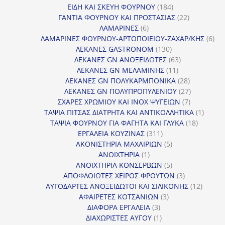
184
προϊόντα
ΕΙΔΗ ΚΑΙ ΣΚΕΥΗ ΦΟΥΡΝΟΥ
184
προϊόντα
22
ΓΑΝΤΙΑ ΦΟΥΡΝΟΥ ΚΑΙ ΠΡΟΣΤΑΣΙΑΣ
22
6
προϊόντα
ΛΑΜΑΡΙΝΕΣ
6
προϊόντα
6
ΛΑΜΑΡΙΝΕΣ ΦΟΥΡΝΟΥ-ΑΡΤΟΠΟΙΕΙΟΥ-ΖΑΧΑΡ/ΚΗΣ
6
130
προ
ΛΕΚΑΝΕΣ GASTRONOM
130
προϊόντα
63
ΛΕΚΑΝΕΣ GN ΑΝΟΞΕΙΔΩΤΕΣ
63
11
προϊόντα
ΛΕΚΑΝΕΣ GN ΜΕΛΑΜΙΝΗΣ
11
προϊόντα
28
ΛΕΚΑΝΕΣ GN ΠΟΛΥΚΑΡΜΠΟΝΙΚΑ
28
προϊόντα
27
ΛΕΚΑΝΕΣ GN ΠΟΛΥΠΡΟΠΥΛΕΝΙΟΥ
27
7
προϊόντα
ΣΧΑΡΕΣ ΧΡΩΜΙΟΥ ΚΑΙ INOX ΨΥΓΕΙΩΝ
7
προϊόντα
1
ΤΑΨΙΑ ΠΙΤΣΑΣ ΔΙΑΤΡΗΤΑ ΚΑΙ ΑΝΤΙΚΟΛΛΗΤΙΚΑ
1
18
προϊόν
ΤΑΨΙΑ ΦΟΥΡΝΟΥ ΓΙΑ ΦΑΓΗΤΑ ΚΑΙ ΓΛΥΚΑ
18
311
προϊόντ
ΕΡΓΑΛΕΙΑ ΚΟΥΖΙΝΑΣ
311
προϊόντα
5
ΑΚΟΝΙΣΤΗΡΙΑ ΜΑΧΑΙΡΙΩΝ
5
1
προϊόντα
ΑΝΟΙΧΤΗΡΙΑ
1
προϊόν
5
ΑΝΟΙΧΤΗΡΙΑ ΚΟΝΣΕΡΒΩΝ
5
προϊόντα
3
ΑΠΟΦΛΟΙΩΤΕΣ ΧΕΙΡΟΣ ΦΡΟΥΤΩΝ
3
προϊόντα
12
ΑΥΓΟΔΑΡΤΕΣ ΑΝΟΞΕΙΔΩΤΟΙ ΚΑΙ ΣΙΛΙΚΟΝΗΣ
12
3
προϊόν
ΑΦΑΙΡΕΤΕΣ ΚΟΤΣΑΝΙΩΝ
3
3
προϊόντα
ΔΙΑΦΟΡΑ ΕΡΓΑΛΕΙΑ
3
προϊόντα
1
ΔΙΑΧΩΡΙΣΤΕΣ ΑΥΓΟΥ
1