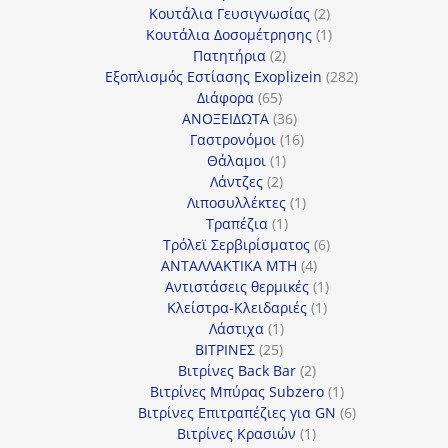
προϊόν
2
Κουτάλια Γευσιγνωσίας
2
προϊόντα
1
Κουτάλια Δοσομέτρησης
1
2
προϊόν
Πατητήρια
2
προϊόντα
282
Εξοπλισμός Εστίασης Exoplizein
282
65
προϊόντα
Διάφορα
65
προϊόντα
36
ΑΝΟΞΕΙΔΩΤΑ
36
προϊόντα
16
Γαστρονόμοι
16
1
προϊόντα
Θάλαμοι
1
2
προϊόν
Λάντζες
2
προϊόντα
1
Λιποσυλλέκτες
1
1
προϊόν
Τραπέζια
1
προϊόν
6
Τρόλεϊ Σερβιρίσματος
6
4
προϊόντα
ΑΝΤΑΛΛΑΚΤΙΚΑ MTH
4
προϊόντα
1
Αντιστάσεις θερμικές
1
1
προϊόν
Κλείστρα-Κλειδαριές
1
1
προϊόν
Λάστιχα
1
25
προϊόν
ΒΙΤΡΙΝΕΣ
25
προϊόντα
2
Βιτρίνες Back Bar
2
προϊόντα
1
Βιτρίνες Mπύρας Subzero
1
προϊόν
6
Βιτρίνες Επιτραπέζιες για GN
6
1
προϊόντα
Βιτρίνες Κρασιών
1