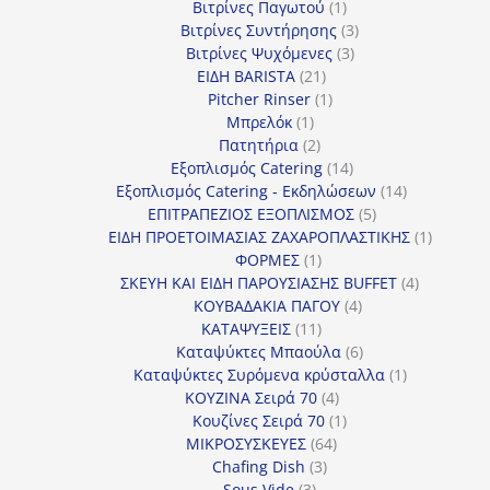
προϊόν
1
Βιτρίνες Παγωτού
1
προϊόν
3
Βιτρίνες Συντήρησης
3
3
προϊόντα
Βιτρίνες Ψυχόμενες
3
21
προϊόντα
ΕΙΔΗ BARISTA
21
προϊόντα
1
Pitcher Rinser
1
1
προϊόν
Μπρελόκ
1
προϊόν
2
Πατητήρια
2
προϊόντα
14
Εξοπλισμός Catering
14
προϊόντα
14
Εξοπλισμός Catering - Εκδηλώσεων
14
5
προϊόντα
ΕΠΙΤΡΑΠΕΖΙΟΣ ΕΞΟΠΛΙΣΜΟΣ
5
προϊόντα
1
ΕΙΔΗ ΠΡΟΕΤΟΙΜΑΣΙΑΣ ΖΑΧΑΡΟΠΛΑΣΤΙΚΗΣ
1
1
προϊόν
ΦΟΡΜΕΣ
1
προϊόν
4
ΣΚΕΥΗ ΚΑΙ ΕΙΔΗ ΠΑΡΟΥΣΙΑΣΗΣ BUFFET
4
4
προϊόντα
ΚΟΥΒΑΔΑΚΙΑ ΠΑΓΟΥ
4
11
προϊόντα
ΚΑΤΑΨΥΞΕΙΣ
11
προϊόντα
6
Καταψύκτες Μπαούλα
6
προϊόντα
1
Καταψύκτες Συρόμενα κρύσταλλα
1
4
προϊόν
ΚΟΥΖΙΝΑ Σειρά 70
4
προϊόντα
1
Κουζίνες Σειρά 70
1
64
προϊόν
ΜΙΚΡΟΣΥΣΚΕΥΕΣ
64
3
προϊόντα
Chafing Dish
3
3
προϊόντα
Sous Vide
3