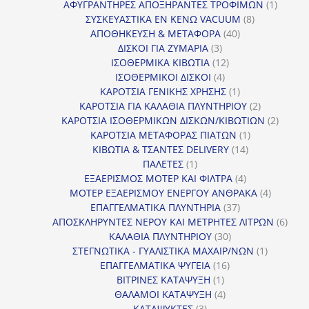
προϊόντα
1
ΑΦΥΓΡΑΝΤΗΡΕΣ ΑΠΟΞΗΡΑΝΤΕΣ ΤΡΟΦΙΜΩΝ
1
8
προϊόν
ΣΥΣΚΕΥΑΣΤΙΚΑ ΕΝ ΚΕΝΩ VACUUM
8
40
προϊόντα
ΑΠΟΘΗΚΕΥΣΗ & ΜΕΤΑΦΟΡΑ
40
3
προϊόντα
ΔΙΣΚΟΙ ΓΙΑ ΖΥΜΑΡΙΑ
3
προϊόντα
12
ΙΣΟΘΕΡΜΙΚΑ ΚΙΒΩΤΙΑ
12
4
προϊόντα
ΙΣΟΘΕΡΜΙΚΟΙ ΔΙΣΚΟΙ
4
προϊόντα
1
ΚΑΡΟΤΣΙΑ ΓΕΝΙΚΗΣ ΧΡΗΣΗΣ
1
προϊόν
2
ΚΑΡΟΤΣΙΑ ΓΙΑ ΚΑΛΑΘΙΑ ΠΛΥΝΤΗΡΙΟΥ
2
προϊόντα
2
ΚΑΡΟΤΣΙΑ ΙΣΟΘΕΡΜΙΚΩΝ ΔΙΣΚΩΝ/ΚΙΒΩΤΙΩΝ
2
1
προϊόν
ΚΑΡΟΤΣΙΑ ΜΕΤΑΦΟΡΑΣ ΠΙΑΤΩΝ
1
14
προϊόν
ΚΙΒΩΤΙΑ & ΤΣΑΝΤΕΣ DELIVERY
14
1
προϊόντα
ΠΑΛΕΤΕΣ
1
προϊόν
4
ΕΞΑΕΡΙΣΜΟΣ ΜΟΤΕΡ ΚΑΙ ΦΙΛΤΡΑ
4
προϊόντα
4
ΜΟΤΕΡ ΕΞΑΕΡΙΣΜΟΥ ΕΝΕΡΓΟΥ ΑΝΘΡΑΚΑ
4
37
προϊόντ
ΕΠΑΓΓΕΛΜΑΤΙΚΑ ΠΛΥΝΤΗΡΙΑ
37
προϊόντα
6
ΑΠΟΣΚΛΗΡΥΝΤΕΣ ΝΕΡΟΥ ΚΑΙ ΜΕΤΡΗΤΕΣ ΛΙΤΡΩΝ
6
30
προϊ
ΚΑΛΑΘΙΑ ΠΛΥΝΤΗΡΙΟΥ
30
προϊόντα
1
ΣΤΕΓΝΩΤΙΚΑ - ΓΥΑΛΙΣΤΙΚΑ ΜΑΧΑΙΡ/ΝΩΝ
1
16
προϊόν
ΕΠΑΓΓΕΛΜΑΤΙΚΑ ΨΥΓΕΙΑ
16
1
προϊόντα
ΒΙΤΡΙΝΕΣ ΚΑΤΑΨΥΞΗ
1
προϊόν
4
ΘΑΛΑΜΟΙ ΚΑΤΑΨΥΞΗ
4
3
προϊόντα
ΚΑΤΑΨΥΚΤΕΣ
3