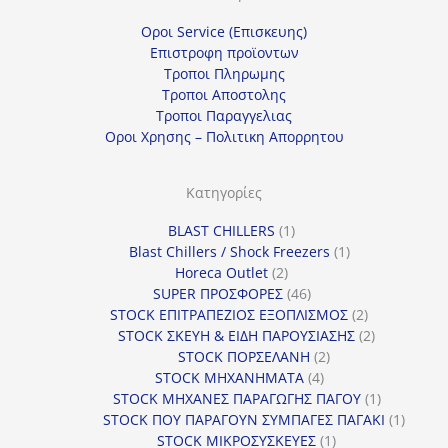
Οροι Service (Επισκευης)
Επιστροφη προϊοντων
Τροποι Πληρωμης
Τροποι Αποστολης
Τροποι Παραγγελιας
Οροι Χρησης – Πολιτικη Απορρητου
Κατηγορίες
1
BLAST CHILLERS
1
προϊόν
1
Blast Chillers / Shock Freezers
1
2
προϊόν
Horeca Outlet
2
προϊόντα
46
SUPER ΠΡΟΣΦΟΡΕΣ
46
προϊόντα
2
STOCK ΕΠΙΤΡΑΠΕΖΙΟΣ ΕΞΟΠΛΙΣΜΟΣ
2
προϊόντα
2
STOCK ΣΚΕΥΗ & ΕΙΔΗ ΠΑΡΟΥΣΙΑΣΗΣ
2
2
προϊόντα
STOCK ΠΟΡΣΕΛΑΝΗ
2
4
προϊόντα
STOCK ΜΗΧΑΝΗΜΑΤΑ
4
προϊόντα
1
STOCK ΜΗΧΑΝΕΣ ΠΑΡΑΓΩΓΗΣ ΠΑΓΟΥ
1
προϊόν
1
STOCK ΠΟΥ ΠΑΡΑΓΟΥΝ ΣΥΜΠΑΓΕΣ ΠΑΓΑΚΙ
1
1
προϊόν
STOCK ΜΙΚΡΟΣΥΣΚΕΥΕΣ
1