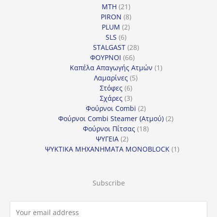
21
προϊόντα
MTH
21
προϊόντα
8
PIRON
8
2
προϊόντα
PLUM
2
6
προϊόντα
SLS
6
προϊόντα
28
STALGAST
28
66
προϊόντα
ΦΟΥΡΝΟΙ
66
προϊόντα
1
Καπέλα Απαγωγής Ατμών
1
5
προϊόν
Λαμαρίνες
5
6
προϊόντα
Στόφες
6
προϊόντα
3
Σχάρες
3
προϊόντα
2
Φούρνοι Combi
2
προϊόντα
2
Φούρνοι Combi Steamer (Ατμού)
2
18
προϊόντα
Φούρνοι Πίτσας
18
2
προϊόντα
ΨΥΓΕΙΑ
2
προϊόντα
1
ΨΥΚΤΙΚΑ ΜΗΧΑΝΗΜΑΤΑ MONOBLOCK
1
προϊόν
Subscribe