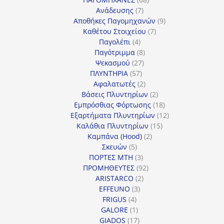
7
προϊόντα
Ανάδευσης
7
προϊόντα
9
Αποθήκες Παγομηχανών
9
7
προϊόντα
Καθέτου Στοιχείου
7
4
προϊόντα
Παγολέπι
4
προϊόντα
8
Παγότριμμα
8
27
προϊόντα
Ψεκασμού
27
57
προϊόντα
ΠΛΥΝΤΗΡΙΑ
57
προϊόντα
2
Αφαλατωτές
2
προϊόντα
2
Βάσεις Πλυντηρίων
2
προϊόντα
18
Εμπρόσθιας Φόρτωσης
18
προϊόντα
12
Εξαρτήματα Πλυντηρίων
12
15
προϊόντα
Καλάθια Πλυντηρίων
15
2
προϊόντα
Καμπάνα (Hood)
2
5
προϊόντα
Σκευών
5
προϊόντα
3
ΠΟΡΤΕΣ MTH
3
προϊόντα
92
ΠΡΟΜΗΘΕΥΤΕΣ
92
2
προϊόντα
ARISTARCO
2
3
προϊόντα
EFFEUNO
3
4
προϊόντα
FRIGUS
4
προϊόντα
1
GALORE
1
προϊόν
17
GIADOS
17