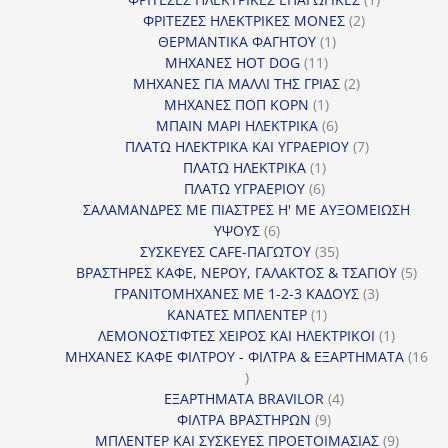
2
προϊόν
ΦΡΙΤΕΖΕΣ ΗΛΕΚΤΡΙΚΕΣ ΜΟΝΕΣ
2
1
προϊόντα
ΘΕΡΜΑΝΤΙΚΑ ΦΑΓΗΤΟΥ
1
11
προϊόν
ΜΗΧΑΝΕΣ HOT DOG
11
προϊόντα
2
ΜΗΧΑΝΕΣ ΓΙΑ ΜΑΛΛΙ ΤΗΣ ΓΡΙΑΣ
2
1
προϊόντα
ΜΗΧΑΝΕΣ ΠΟΠ ΚΟΡΝ
1
προϊόν
6
ΜΠΑΙΝ ΜΑΡΙ ΗΛΕΚΤΡΙΚΑ
6
προϊόντα
7
ΠΛΑΤΩ ΗΛΕΚΤΡΙΚΑ ΚΑΙ ΥΓΡΑΕΡΙΟΥ
7
1
προϊόντα
ΠΛΑΤΩ ΗΛΕΚΤΡΙΚΑ
1
6
προϊόν
ΠΛΑΤΩ ΥΓΡΑΕΡΙΟΥ
6
προϊόντα
ΣΑΛΑΜΑΝΔΡΕΣ ΜΕ ΠΙΑΣΤΡΕΣ Η' ΜΕ ΑΥΞΟΜΕΙΩΣΗ
6
ΥΨΟΥΣ
6
προϊόντα
35
ΣΥΣΚΕΥΕΣ CAFE-ΠΑΓΩΤΟΥ
35
προϊόντα
5
ΒΡΑΣΤΗΡΕΣ ΚΑΦΕ, ΝΕΡΟΥ, ΓΑΛΑΚΤΟΣ & ΤΣΑΓΙΟΥ
5
3
προϊ
ΓΡΑΝΙΤΟΜΗΧΑΝΕΣ ΜΕ 1-2-3 ΚΑΔΟΥΣ
3
1
προϊόντα
ΚΑΝΑΤΕΣ ΜΠΛΕΝΤΕΡ
1
προϊόν
1
ΛΕΜΟΝΟΣΤΙΦΤΕΣ ΧΕΙΡΟΣ ΚΑΙ ΗΛΕΚΤΡΙΚΟΙ
1
προϊόν
ΜΗΧΑΝΕΣ ΚΑΦΕ ΦΙΛΤΡΟΥ - ΦΙΛΤΡΑ & ΕΞΑΡΤΗΜΑΤΑ
16
16
προϊόντα
4
ΕΞΑΡΤΗΜΑΤΑ BRAVILOR
4
9
προϊόντα
ΦΙΛΤΡΑ ΒΡΑΣΤΗΡΩΝ
9
προϊόντα
9
ΜΠΛΕΝΤΕΡ ΚΑΙ ΣΥΣΚΕΥΕΣ ΠΡΟΕΤΟΙΜΑΣΙΑΣ
9