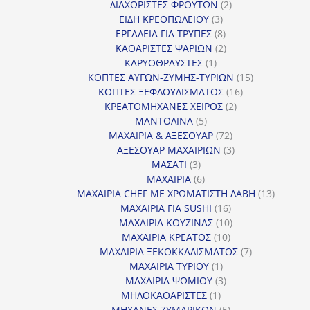
προϊόν
2
ΔΙΑΧΩΡΙΣΤΕΣ ΦΡΟΥΤΩΝ
2
3
προϊόντα
ΕΙΔΗ ΚΡΕΟΠΩΛΕΙΟΥ
3
προϊόντα
8
ΕΡΓΑΛΕΙΑ ΓΙΑ ΤΡΥΠΕΣ
8
προϊόντα
2
ΚΑΘΑΡΙΣΤΕΣ ΨΑΡΙΩΝ
2
1
προϊόντα
ΚΑΡΥΟΘΡΑΥΣΤΕΣ
1
προϊόν
15
ΚΟΠΤΕΣ ΑΥΓΩΝ-ΖΥΜΗΣ-ΤΥΡΙΩΝ
15
16
προϊόντα
ΚΟΠΤΕΣ ΞΕΦΛΟΥΔΙΣΜΑΤΟΣ
16
2
προϊόντα
ΚΡΕΑΤΟΜΗΧΑΝΕΣ ΧΕΙΡΟΣ
2
5
προϊόντα
ΜΑΝΤΟΛΙΝΑ
5
προϊόντα
72
ΜΑΧΑΙΡΙΑ & ΑΞΕΣΟΥΑΡ
72
προϊόντα
3
ΑΞΕΣΟΥΑΡ ΜΑΧΑΙΡΙΩΝ
3
3
προϊόντα
ΜΑΣΑΤΙ
3
προϊόντα
6
ΜΑΧΑΙΡΙΑ
6
προϊόντα
13
ΜΑΧΑΙΡΙΑ CHEF ΜΕ ΧΡΩΜΑΤΙΣΤΗ ΛΑΒΗ
13
16
προϊόντ
ΜΑΧΑΙΡΙΑ ΓΙΑ SUSHI
16
προϊόντα
10
ΜΑΧΑΙΡΙΑ ΚΟΥΖΙΝΑΣ
10
10
προϊόντα
ΜΑΧΑΙΡΙΑ ΚΡΕΑΤΟΣ
10
προϊόντα
7
ΜΑΧΑΙΡΙΑ ΞΕΚΟΚΚΑΛΙΣΜΑΤΟΣ
7
1
προϊόντα
ΜΑΧΑΙΡΙΑ ΤΥΡΙΟΥ
1
προϊόν
3
ΜΑΧΑΙΡΙΑ ΨΩΜΙΟΥ
3
1
προϊόντα
ΜΗΛΟΚΑΘΑΡΙΣΤΕΣ
1
προϊόν
5
ΜΗΧΑΝΕΣ ΖΥΜΑΡΙΚΩΝ
5