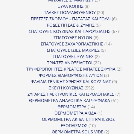
8
προϊόντα
ΞΥΛΑ ΚΟΠΗΣ
8
προϊόντα
20
ΠΛΑΚΕΣ ΠΟΛΥΑΙΘΥΛΕΝΙΟΥ
20
προϊόντα
6
ΠΡΕΣΣΕΣ ΣΚΟΡΔΟΥ - ΠΑΤΑΤΑΣ ΚΑΙ ΓΟΥΔΙ
6
9
προϊόντα
ΡΟΔΕΣ ΠΙΤΣΑΣ & ΖΥΜΗΣ
9
προϊόντα
67
ΣΠΑΤΟΥΛΕΣ ΚΟΥΖΙΝΑΣ ΚΑΙ ΠΑΡΟΥΣΙΑΣΗΣ
67
6
προϊόντ
ΣΠΑΤΟΥΛΕΣ NYLON
6
προϊόντα
14
ΣΠΑΤΟΥΛΕΣ ΖΑΧΑΡΟΠΛΑΣΤΙΚΗΣ
14
5
προϊόντα
ΣΠΑΤΟΥΛΕΣ ΙΣΙΕΣ ΜΑΚΡΙΕΣ
5
2
προϊόντα
ΣΠΑΤΟΥΛΕΣ ΞΥΛΙΝΕΣ
2
προϊόντα
22
ΤΡΙΦΤΕΣ ΑΝΟΞΕΙΔΩΤΟΙ
22
προϊόντα
2
ΤΡΥΦΕΡΟΠΟΙΗΤΕΣ ΚΡΕΑΤΟΣ ΜΠΑΤΕΣ ΣΦΥΡΙΑ
2
2
προϊόν
ΦΟΡΜΕΣ ΔΙΑΜΟΡΦΩΣΗΣ ΑΥΓΩΝ
2
προϊόντα
9
ΨΑΛΙΔΙΑ ΓΕΝΙΚΗΣ ΧΡΗΣΗΣ ΚΑΙ ΚΟΥΖΙΝΑΣ
9
552
προϊόντα
ΣΚΕΥΗ ΚΟΥΖΙΝΑΣ
552
προϊόντα
7
ΖΥΓΑΡΙΕΣ ΗΛΕΚΤΡΟΝΙΚΕΣ ΚΑΙ ΩΡΟΛΟΓΙΑΚΕΣ
7
61
προϊόν
ΘΕΡΜΟΜΕΤΡΑ ΑΝΑΛΟΓΙΚΑ ΚΑΙ ΨΗΦΙΑΚΑ
61
14
προϊόντ
ΘΕΡΜΟΜΕΤΡΑ
14
προϊόντα
1
ΘΕΡΜΟΜΕΤΡΑ ΑΚΙΔΑ
1
προϊόν
ΘΕΡΜΟΜΕΤΡΑ ΑΚΙΔΑ|ΕΠΙΤΡΑΠΕΖΙΟΣ
10
ΕΞΟΠΛΙΣΜΟΣ
10
προϊόντα
2
ΘΕΡΜΟΜΕΤΡΑ SOUS VIDE
2