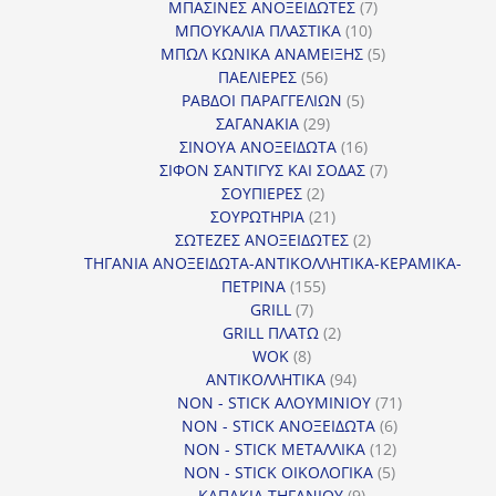
7
προϊ
ΜΠΑΣΙΝΕΣ ΑΝΟΞΕΙΔΩΤΕΣ
7
10
προϊόντα
ΜΠΟΥΚΑΛΙΑ ΠΛΑΣΤΙΚΑ
10
προϊόντα
5
ΜΠΩΛ ΚΩΝΙΚΑ ΑΝΑΜΕΙΞΗΣ
5
56
προϊόντα
ΠΑΕΛΙΕΡΕΣ
56
προϊόντα
5
ΡΑΒΔΟΙ ΠΑΡΑΓΓΕΛΙΩΝ
5
29
προϊόντα
ΣΑΓΑΝΑΚΙΑ
29
προϊόντα
16
ΣΙΝΟΥΑ ΑΝΟΞΕΙΔΩΤΑ
16
προϊόντα
7
ΣΙΦΟΝ ΣΑΝΤΙΓΥΣ ΚΑΙ ΣΟΔΑΣ
7
2
προϊόντα
ΣΟΥΠΙΕΡΕΣ
2
προϊόντα
21
ΣΟΥΡΩΤΗΡΙΑ
21
προϊόντα
2
ΣΩΤΕΖΕΣ ΑΝΟΞΕΙΔΩΤΕΣ
2
προϊόντα
ΤΗΓΑΝΙΑ ΑΝΟΞΕΙΔΩΤΑ-ΑΝΤΙΚΟΛΛΗΤΙΚΑ-ΚΕΡΑΜΙΚΑ-
155
ΠΕΤΡΙΝΑ
155
7
προϊόντα
GRILL
7
προϊόντα
2
GRILL ΠΛΑΤΩ
2
8
προϊόντα
WOK
8
προϊόντα
94
ΑΝΤΙΚΟΛΛΗΤΙΚΑ
94
προϊόντα
71
NON - STICK ΑΛΟΥΜΙΝΙΟΥ
71
6
προϊόντα
NON - STICK ΑΝΟΞΕΙΔΩΤΑ
6
12
προϊόντα
NON - STICK ΜΕΤΑΛΛΙΚΑ
12
5
προϊόντα
NON - STICK ΟΙΚΟΛΟΓΙΚΑ
5
9
προϊόντα
ΚΑΠΑΚΙΑ ΤΗΓΑΝΙΟΥ
9