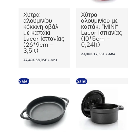
Χύτρα
Χύτρα
αλουμινίου
αλουμινίου με
κόκκινη οβάλ
καπάκι “MINI”
με καπάκι
Lacor Ισπανίας
Lacor Ισπανίας
(10*5cm –
(26*9cm –
0,24lt)
3,5lt)
Original
Η
23,10
€
17,33
€
+ ΦΠΑ
price
τρέχουσα
Original
Η
77,40
€
58,05
€
+ ΦΠΑ
was:
τιμή
price
τρέχουσα
23,10€.
είναι:
was:
τιμή
17,33€.
77,40€.
είναι:
58,05€.
Sale!
Sale!