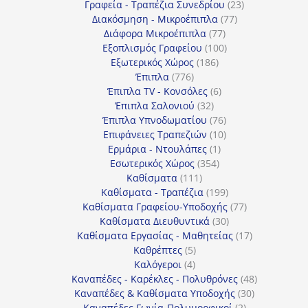
προϊόντα
23
Γραφεία - Τραπέζια Συνεδρίου
23
77
προϊόντα
Διακόσμηση - Μικροέπιπλα
77
77
προϊόντα
Διάφορα Μικροέπιπλα
77
προϊόντα
100
Εξοπλισμός Γραφείου
100
186
προϊόντα
Εξωτερικός Χώρος
186
776
προϊόντα
Έπιπλα
776
προϊόντα
6
Έπιπλα TV - Κονσόλες
6
32
προϊόντα
Έπιπλα Σαλονιού
32
προϊόντα
76
Έπιπλα Υπνοδωματίου
76
10
προϊόντα
Επιφάνειες Τραπεζιών
10
1
προϊόντα
Ερμάρια - Ντουλάπες
1
354
προϊόν
Εσωτερικός Χώρος
354
111
προϊόντα
Καθίσματα
111
προϊόντα
199
Καθίσματα - Τραπέζια
199
προϊόντα
77
Καθίσματα Γραφείου-Υποδοχής
77
30
προϊόντα
Καθίσματα Διευθυντικά
30
προϊόντα
17
Καθίσματα Εργασίας - Μαθητείας
17
5
προϊόντα
Καθρέπτες
5
4
προϊόντα
Καλόγεροι
4
προϊόντα
48
Καναπέδες - Καρέκλες - Πολυθρόνες
48
30
προϊόντα
Καναπέδες & Καθίσματα Υποδοχής
30
2
προϊόντα
Καναπέδες Γωνία-Πολυμορφικοί
2