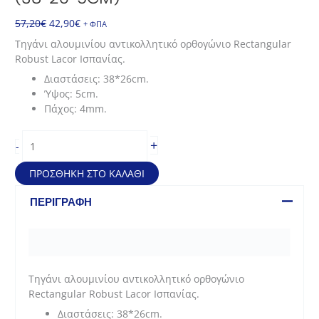
Original
Η
57,20
€
42,90
€
+ ΦΠΑ
price
τρέχουσα
Τηγάνι αλουμινίου αντικολλητικό ορθογώνιο Rectangular
was:
τιμή
Robust Lacor Ισπανίας.
57,20€.
είναι:
Διαστάσεις: 38*26cm.
42,90€.
Ύψος: 5cm.
Πάχος: 4mm.
Τηγάνι
+
-
αλουμινίου
αντικολλητικό
ΠΡΟΣΘΉΚΗ ΣΤΟ ΚΑΛΆΘΙ
ορθογώνιο
Rectangular
ΠΕΡΙΓΡΑΦΉ
Robust
(38*26*5cm)
ποσότητα
Τηγάνι αλουμινίου αντικολλητικό ορθογώνιο
Rectangular Robust Lacor Ισπανίας.
Διαστάσεις: 38*26cm.