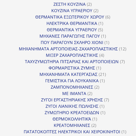
2
προϊόντα
ΖΕΣΤΗ ΚΟΥΖΙΝΑ
2
προϊόντα
2
ΚΟΥΖΙΝΑ ΥΓΡΑΕΡΙΟΥ
2
προϊόντα
6
ΘΕΡΜΑΝΤΙΚΑ ΕΞΩΤΕΡΙΚΟΥ ΧΩΡΟΥ
6
1
προϊόντα
ΗΛΕΚΤΡΙΚΑ ΘΕΡΜΑΝΤΙΚΑ
1
5
προϊόν
ΘΕΡΜΑΝΤΙΚΑ ΥΓΡΑΕΡΙΟΥ
5
προϊόντα
1
ΜΗΧΑΝΕΣ ΠΑΡΑΓΩΓΗΣ ΠΑΓΟΥ
1
προϊόν
1
ΠΟΥ ΠΑΡΑΓΟΥΝ ΣΚΛΗΡΟ ΧΙΟΝΙ
1
προϊόν
12
ΜΗΧΑΝΗΜΑΤΑ ΑΡΤΟΠΟΙΕΙΑΣ-ΖΑΧΑΡΟΠΛΑΣΤΙΚΗΣ
12
4
προϊ
ΜΙΞΕΡ ΖΑΧΑΡΟΠΛΑΣΤΙΚΗΣ
4
προϊόντα
7
ΤΑΧΥΖΥΜΩΤΗΡΙΑ ΠΙΤΣΑΡΙΑΣ ΚΑΙ ΑΡΤΟΠΟΙΕΙΩΝ
7
1
προϊό
ΦΟΡΜΑΡΙΣΤΙΚΑ ΖΥΜΗΣ
1
προϊόν
21
ΜΗΧΑΝΗΜΑΤΑ ΚΑΤΕΡΓΑΣΙΑΣ
21
1
προϊόντα
ΓΕΜΙΣΤΙΚΑ ΓΙΑ ΛΟΥΚΑΝΙΚΑ
1
2
προϊόν
ΖΑΜΠΟΝΟΜΗΧΑΝΕΣ
2
2
προϊόντα
ΜΕ ΙΜΑΝΤΑ
2
προϊόντα
7
ΖΥΓΟΙ ΕΡΓΑΣΤΗΡΙΑΚΗΣ ΧΡΗΣΗΣ
7
1
προϊόντα
ΖΥΓΟΙ ΛΙΑΝΙΚΗΣ ΠΩΛΗΣΗΣ
1
προϊόν
1
ΖΥΜΩΤΗΡΙΟ ΚΡΕΑΤΟΕΙΔΩΝ
1
1
προϊόν
ΘΕΡΜΟΚΟΛΛΗΤΙΚΆ
1
2
προϊόν
ΚΡΕΑΤΟΜΗΧΑΝΕΣ
2
προϊόντα
1
ΠΑΤΑΤΟΚΟΠΤΕΣ ΗΛΕΚΤΡΙΚΟΙ ΚΑΙ ΧΕΙΡΟΚΙΝΗΤΟΙ
1