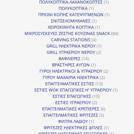
1
προϊ
ΠΟΛΥΚΟΠΤΙΚΑ-ΛΑΧΑΝΟΚΟΠΤΕΣ
1
1
προϊόν
ΠΟΛΥΚΟΠΤΙΚΑ
1
προϊόν
1
ΠΡΙΟΝΙ ΚΟΠΗΣ ΚΑΤΕΨΥΓΜΕΝΩΝ
1
1
προϊόν
ΣΝΙΤΣΕΛΟΜΗΧΑΝΕΣ
1
προϊόν
1
ΧΕΙΡΟΚΙΝΗΤΑ ΚΟΠΤΙΚΑ
1
προϊόν
84
ΜΙΚΡΟΣΥΣΚΕΥΕΣ ΖΕΣΤΗΣ ΚΟΥΖΙΝΑΣ SNACK
84
4
προϊόντ
CARVING STATIONS
4
προϊόντα
1
GRILL ΗΛΕΚΤΡΙΚΑ ΝΕΡΟΥ
1
2
προϊόν
GRILL ΥΓΡΑΕΡΙΟΥ ΝΕΡΟΥ
2
14
προϊόντα
ΒΑΦΛΙΕΡΕΣ
14
προϊόντα
1
ΒΡΑΣΤΗΡΕΣ ΑΥΓΩΝ
1
προϊόν
2
ΓΥΡΟΙ ΗΛΕΚΤΡΙΚΟΙ & ΥΓΡΑΕΡΙΟΥ
2
2
προϊόντα
ΓΥΡΟΥ ΜΑΧΑΙΡΙΑ ΗΛΕΚΤΡΙΚΑ
2
13
προϊόντα
ΕΠΑΓΓΕΛΜΑΤΙΚΕΣ ΕΣΤΙΕΣ
13
προϊόντα
1
ΕΣΤΙΕΣ WOK ΕΠΑΓΩΓΙΚΕΣ Η' ΥΓΡΑΕΡΙΟΥ
1
10
προϊόν
ΕΣΤΙΕΣ ΕΠΑΓΩΓΙΚΕΣ
10
2
προϊόντα
ΕΣΤΙΕΣ ΥΓΡΑΕΡΙΟΥ
2
προϊόντα
6
ΕΠΑΓΓΕΛΜΑΤΙΚΕΣ ΚΡΕΠΙΕΡΕΣ
6
5
προϊόντα
ΕΠΑΓΓΕΛΜΑΤΙΚΕΣ ΦΡΙΤΕΖΕΣ
5
1
προϊόντα
ΦΙΛΤΡΑ ΛΑΔΙΟΥ
1
προϊόν
1
ΦΡΙΤΕΖΕΣ ΗΛΕΚΤΡΙΚΕΣ ΔΙΠΛΕΣ
1
προϊόν
1
ΦΡΙΤΕΖΕΣ ΗΛΕΚΤΡΙΚΕΣ ΕΠΑΓΩΓΙΚΕΣ
1