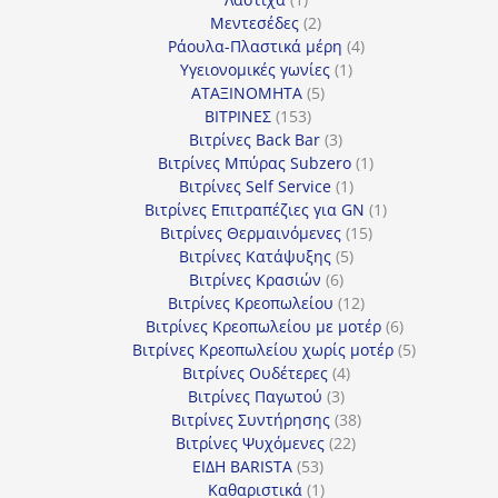
προϊόν
2
Μεντεσέδες
2
προϊόντα
4
Ράουλα-Πλαστικά μέρη
4
1
προϊόντα
Υγειονομικές γωνίες
1
5
προϊόν
ΑΤΑΞΙΝΟΜΗΤΑ
5
153
προϊόντα
ΒΙΤΡΙΝΕΣ
153
προϊόντα
3
Βιτρίνες Back Bar
3
προϊόντα
1
Βιτρίνες Mπύρας Subzero
1
1
προϊόν
Βιτρίνες Self Service
1
προϊόν
1
Βιτρίνες Επιτραπέζιες για GN
1
15
προϊόν
Βιτρίνες Θερμαινόμενες
15
5
προϊόντα
Βιτρίνες Κατάψυξης
5
6
προϊόντα
Βιτρίνες Κρασιών
6
προϊόντα
12
Βιτρίνες Κρεοπωλείου
12
προϊόντα
6
Βιτρίνες Κρεοπωλείου με μοτέρ
6
προϊόντα
5
Βιτρίνες Κρεοπωλείου χωρίς μοτέρ
5
4
προϊόντα
Βιτρίνες Ουδέτερες
4
3
προϊόντα
Βιτρίνες Παγωτού
3
προϊόντα
38
Βιτρίνες Συντήρησης
38
22
προϊόντα
Βιτρίνες Ψυχόμενες
22
53
προϊόντα
ΕΙΔΗ BARISTA
53
προϊόντα
1
Καθαριστικά
1