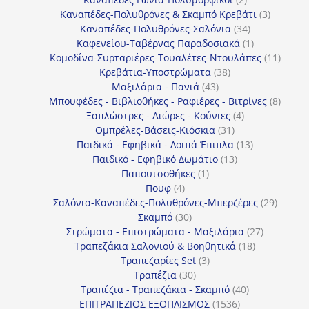
προϊόντα
3
Καναπέδες-Πολυθρόνες & Σκαμπό Κρεβάτι
3
34
προϊόντ
Καναπέδες-Πολυθρόνες-Σαλόνια
34
προϊόντα
1
Καφενείου-Ταβέρνας Παραδοσιακά
1
προϊόν
11
Κομοδίνα-Συρταριέρες-Τουαλέτες-Ντουλάπες
11
38
προϊόν
Κρεβάτια-Υποστρώματα
38
43
προϊόντα
Μαξιλάρια - Πανιά
43
προϊόντα
8
Μπουφέδες - Βιβλιοθήκες - Ραφιέρες - Βιτρίνες
8
4
προϊό
Ξαπλώστρες - Αιώρες - Κούνιες
4
31
προϊόντα
Ομπρέλες-Βάσεις-Κιόσκια
31
προϊόντα
13
Παιδικά - Εφηβικά - Λοιπά Έπιπλα
13
13
προϊόντα
Παιδικό - Εφηβικό Δωμάτιο
13
1
προϊόντα
Παπουτσοθήκες
1
4
προϊόν
Πουφ
4
προϊόντα
29
Σαλόνια-Καναπέδες-Πολυθρόνες-Μπερζέρες
29
30
προϊόν
Σκαμπό
30
προϊόντα
27
Στρώματα - Επιστρώματα - Μαξιλάρια
27
18
προϊόντα
Τραπεζάκια Σαλονιού & Βοηθητικά
18
3
προϊόντα
Τραπεζαρίες Set
3
30
προϊόντα
Τραπέζια
30
προϊόντα
40
Τραπέζια - Τραπεζάκια - Σκαμπό
40
1536
προϊόντα
ΕΠΙΤΡΑΠΕΖΙΟΣ ΕΞΟΠΛΙΣΜΟΣ
1536