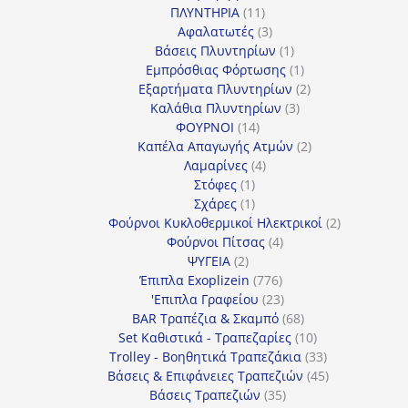
11
προϊόντα
ΠΛΥΝΤΗΡΙΑ
11
προϊόντα
3
Αφαλατωτές
3
προϊόντα
1
Βάσεις Πλυντηρίων
1
προϊόν
1
Εμπρόσθιας Φόρτωσης
1
προϊόν
2
Εξαρτήματα Πλυντηρίων
2
3
προϊόντα
Καλάθια Πλυντηρίων
3
14
προϊόντα
ΦΟΥΡΝΟΙ
14
προϊόντα
2
Καπέλα Απαγωγής Ατμών
2
4
προϊόντα
Λαμαρίνες
4
1
προϊόντα
Στόφες
1
προϊόν
1
Σχάρες
1
προϊόν
2
Φούρνοι Κυκλοθερμικοί Ηλεκτρικοί
2
4
προϊόντα
Φούρνοι Πίτσας
4
2
προϊόντα
ΨΥΓΕΙΑ
2
προϊόντα
776
Έπιπλα Exoplizein
776
προϊόντα
23
'Επιπλα Γραφείου
23
προϊόντα
68
BAR Τραπέζια & Σκαμπό
68
προϊόντα
10
Set Καθιστικά - Τραπεζαρίες
10
προϊόντα
33
Trolley - Βοηθητικά Τραπεζάκια
33
προϊόντα
45
Βάσεις & Επιφάνειες Τραπεζιών
45
35
προϊόντα
Βάσεις Τραπεζιών
35