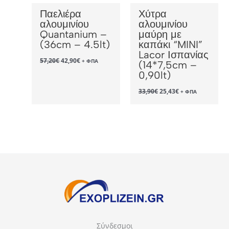
Παελιέρα
Χύτρα
αλουμινίου
αλουμινίου
Quantanium –
μαύρη με
(36cm – 4.5lt)
καπάκι “MINI”
Lacor Ισπανίας
Original
Η
57,20
€
42,90
€
+ ΦΠΑ
(14*7,5cm –
price
τρέχουσα
0,90lt)
was:
τιμή
57,20€.
είναι:
Original
Η
42,90€.
33,90
€
25,43
€
+ ΦΠΑ
price
τρέχουσα
was:
τιμή
33,90€.
είναι:
25,43€.
Σύνδεσμοι