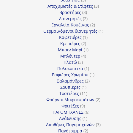
προϊόντα
3
Αποχυμωτές & Στίφτες
3
3
προϊόντα
Βραστήρες
3
προϊόντα
2
Διανεμητές
2
προϊόντα
2
Εργαλεία Κουζίνας
2
προϊόντα
1
Θερμαινόμενοι διανεμητές
1
1
προϊόν
Καφετιέρες
1
2
προϊόν
Κρεπιέρες
2
προϊόντα
1
Μπαιν Μαρί
1
4
προϊόν
Μπλέντερ
4
3
προϊόντα
Πλατώ
3
προϊόντα
1
Πολυκοπτικά
1
προϊόν
1
Ραφιέρες Χρωμίου
1
2
προϊόν
Σαλαμάνδρες
2
1
προϊόντα
Σουπιέρες
1
προϊόν
11
Τοστιέρες
11
προϊόντα
2
Φούρνοι Μικροκυμάτων
2
9
προϊόντα
Φριτέζες
9
προϊόντα
6
ΠΑΓΟΜΗΧΑΝΕΣ
6
1
προϊόντα
Ανάδευσης
1
προϊόν
3
Αποθήκες Παγομηχανών
3
2
προϊόντα
Παγότριμμα
2