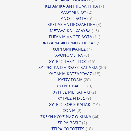
προϊόντα
7
ΚΕΡΑΜΙΚΑ ΑΝΤΙΚΟΛΛΗΤΙΚΑ
7
2
προϊόντα
ΑΛΟΥΜΙΝΙΟΥ
2
προϊόντα
5
ΑΝΟΞΕΙΔΩΤΑ
5
προϊόντα
4
ΚΡΕΠΑΣ ΑΝΤΙΚΟΛΛΗΤΙΚΑ
4
13
προϊόντα
ΜΕΤΑΛΛΙΚΑ - ΧΑΛΥΒΑ
13
προϊόντα
11
ΤΗΓΑΝΙΑ ΑΝΟΞΕΙΔΩΤΑ
11
προϊόντα
5
ΦΤΥΑΡΙΑ ΦΟΥΡΝΟΥ ΠΙΤΣΑΣ
5
7
προϊόντα
ΧΟΡΤΟΜΗΧΑΝΕΣ
7
6
προϊόντα
ΧΡΟΝΟΜΕΤΡΑ
6
προϊόντα
15
ΧΥΤΡΕΣ ΤΑΧΥΤΗΤΟΣ
15
προϊόντα
80
ΧΥΤΡΕΣ-ΚΑΤΣΑΡΟΛΕΣ-ΚΑΠΑΚΙΑ
80
18
προϊόντα
ΚΑΠΑΚΙΑ ΚΑΤΣΑΡΟΛΑΣ
18
28
προϊόντα
ΚΑΤΣΑΡΟΛΙΑ
28
προϊόντα
9
ΧΥΤΡΕΣ ΒΑΘΙΕΣ
9
προϊόντα
2
ΧΥΤΡΕΣ ΜΕ ΚΑΠΑΚΙ
2
9
προϊόντα
ΧΥΤΡΕΣ ΡΗΧΕΣ
9
προϊόντα
14
ΧΥΤΡΕΣ ΧΩΡΙΣ ΚΑΠΑΚΙ
14
2
προϊόντα
ΧΩΝΙΑ
2
προϊόντα
44
ΣΚΕΥΗ ΚΟΥΖΙΝΑΣ ΟΙΚΙΑΚΑ
44
2
προϊόντα
ΣΕΙΡΑ BASIC
2
προϊόντα
18
ΣΕΙΡΑ COCOTTES
18