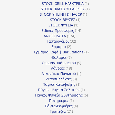
προϊόν
1
STOCK GRILL ΗΛΕΚΤΡΙΚΑ
1
προϊόν
1
STOCK ΠΛΑΤΩ ΥΓΡΑΕΡΙΟΥ
1
1
προϊόν
STOCK ΥΓΙΕΙΝΗ & HACCP
1
1
προϊόν
STOCK ΒΡΥΣΕΣ
1
1
προϊόν
STOCK ΨΥΓΕΙΑ
1
προϊόν
14
Ειδικές Προσφορές
14
134
προϊόντα
ΑΝΟΞΕΙΔΩΤΑ
134
προϊόντα
32
Γαστρονόμοι
32
2
προϊόντα
Ερμάρια
2
προϊόντα
1
Ερμάρια Καφέ | Bar Stations
1
7
προϊόν
Θάλαμοι
7
προϊόντα
5
Θερμαντικά ραφιού
5
18
προϊόντα
Λάντζες
18
προϊόντα
1
Λεκανάκια Παγωτού
1
3
προϊόν
Λιποσυλλέκτες
3
προϊόντα
1
Πάγκοι Κατάψυξης
1
προϊόν
1
Πάγκοι Ψυγεία Σαλατών
1
προϊόν
6
Πάγκοι Ψυγεία Συντήρησης
6
1
προϊόντα
Ποτηριέρες
1
προϊόν
4
Ράφια-Ραφιέρες
4
21
προϊόντα
Τραπέζια
21