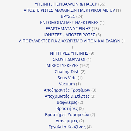
56
προϊόντ
ΥΓΙΕΙΝΗ , ΠΕΡΙΒΑΛΛΟΝ & HACCP
56
προϊόντα
1
ΑΠΟΣΤΕΙΡΩΤΕΣ ΜΑΧΑΙΡΙΩΝ ΗΛΕΚΤΡΙΚΟΙ ΜΕ UV
1
24
προϊό
ΒΡΥΣΕΣ
24
προϊόντα
1
ΕΝΤΟΜΟΠΑΓΙΔΕΣ ΗΛΕΚΤΡΙΚΕΣ
1
13
προϊόν
ΕΞΑΡΤΗΜΑΤΑ ΥΓΙΕΙΝΗΣ
13
προϊόντα
6
ΙΟΝΙΣΤΕΣ - ΑΠΟΣΤΕΙΡΩΤΕΣ
6
προϊόντα
ΛΙΠΟΣΥΛΛΕΚΤΕΣ ΓΙΑ ΔΙΑΧΩΡΙΣΜΟ ΛΙΠΩΝ ΚΑΙ ΕΛΑΙΩΝ
1
1
προϊόν
9
ΝΙΠΤΗΡΕΣ ΥΓΙΕΙΝΗΣ
9
1
προϊόντα
ΣΚΟΥΠΙΔΟΦΑΓΟΙ
1
162
προϊόν
ΜΙΚΡΟΣΥΣΚΕΥΕΣ
162
2
προϊόντα
Chafing Dish
2
1
προϊόντα
Sous Vide
1
1
προϊόν
Vacuum
1
προϊόν
3
Αποξηραντές Τροφίμων
3
3
προϊόντα
Αποχυμωτές & Στίφτες
3
2
προϊόντα
Βαφλιέρες
2
προϊόντα
2
Βραστήρες
2
προϊόντα
2
Βραστήρες Ζυμαρικών
2
2
προϊόντα
Διανεμητές
2
προϊόντα
4
Εργαλεία Κουζίνας
4