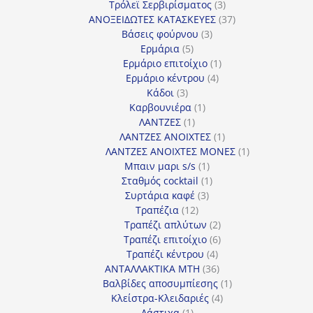
προϊόντα
3
Τρόλεϊ Σερβιρίσματος
3
προϊόντα
37
ΑΝΟΞΕΙΔΩΤΕΣ ΚΑΤΑΣΚΕΥΕΣ
37
3
προϊόντα
Βάσεις φούρνου
3
5
προϊόντα
Ερμάρια
5
προϊόντα
1
Ερμάριο επιτοίχιο
1
4
προϊόν
Ερμάριο κέντρου
4
3
προϊόντα
Κάδοι
3
προϊόντα
1
Καρβουνιέρα
1
1
προϊόν
ΛΑΝΤΖΕΣ
1
προϊόν
1
ΛΑΝΤΖΕΣ ΑΝΟΙΧΤΕΣ
1
προϊόν
1
ΛΑΝΤΖΕΣ ΑΝΟΙΧΤΕΣ ΜΟΝΕΣ
1
1
προϊόν
Μπαιν μαρι s/s
1
προϊόν
1
Σταθμός cocktail
1
3
προϊόν
Συρτάρια καφέ
3
12
προϊόντα
Τραπέζια
12
προϊόντα
2
Τραπέζι απλύτων
2
προϊόντα
6
Τραπέζι επιτοίχιο
6
4
προϊόντα
Τραπέζι κέντρου
4
προϊόντα
36
ΑΝΤΑΛΛΑΚΤΙΚΑ MTH
36
προϊόντα
1
Βαλβίδες αποσυμπίεσης
1
4
προϊόν
Κλείστρα-Κλειδαριές
4
1
προϊόντα
Λάστιχα
1