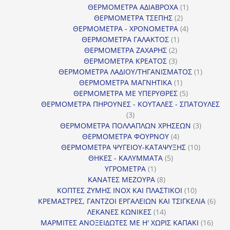
προϊόντα
1
ΘΕΡΜΟΜΕΤΡΑ ΑΔΙΑΒΡΟΧΑ
1
2
προϊόν
ΘΕΡΜΟΜΕΤΡΑ ΤΣΕΠΗΣ
2
προϊόντα
4
ΘΕΡΜΟΜΕΤΡΑ - ΧΡΟΝΟΜΕΤΡΑ
4
1
προϊόντα
ΘΕΡΜΟΜΕΤΡΑ ΓΑΛΑΚΤΟΣ
1
2
προϊόν
ΘΕΡΜΟΜΕΤΡΑ ΖΑΧΑΡΗΣ
2
προϊόντα
3
ΘΕΡΜΟΜΕΤΡΑ ΚΡΕΑΤΟΣ
3
προϊόντα
1
ΘΕΡΜΟΜΕΤΡΑ ΛΑΔΙΟΥ/ΤΗΓΑΝΙΣΜΑΤΟΣ
1
1
προϊόν
ΘΕΡΜΟΜΕΤΡΑ ΜΑΓΝΗΤΙΚΑ
1
προϊόν
5
ΘΕΡΜΟΜΕΤΡΑ ΜΕ ΥΠΕΡΥΘΡΕΣ
5
προϊόντα
ΘΕΡΜΟΜΕΤΡΑ ΠΗΡΟΥΝΕΣ - ΚΟΥΤΑΛΕΣ - ΣΠΑΤΟΥΛΕΣ
3
3
προϊόντα
3
ΘΕΡΜΟΜΕΤΡΑ ΠΟΛΛΑΠΛΩΝ ΧΡΗΣΕΩΝ
3
4
προϊόντ
ΘΕΡΜΟΜΕΤΡΑ ΦΟΥΡΝΟΥ
4
προϊόντα
10
ΘΕΡΜΟΜΕΤΡΑ ΨΥΓΕΙΟΥ-ΚΑΤΑΨΥΞΗΣ
10
5
προϊόντα
ΘΗΚΕΣ - ΚΑΛΥΜΜΑΤΑ
5
1
προϊόντα
ΥΓΡΟΜΕΤΡΑ
1
προϊόν
8
ΚΑΝΑΤΕΣ ΜΕΖΟΥΡΑ
8
προϊόντα
10
ΚΟΠΤΕΣ ΖΥΜΗΣ INOX ΚΑΙ ΠΛΑΣΤΙΚΟΙ
10
προϊόντα
6
ΚΡΕΜΑΣΤΡΕΣ, ΓΑΝΤΖΟΙ ΕΡΓΑΛΕΙΩΝ ΚΑΙ ΤΣΙΓΚΕΛΙΑ
6
14
προϊ
ΛΕΚΑΝΕΣ ΚΩΝΙΚΕΣ
14
προϊόντα
16
ΜΑΡΜΙΤΕΣ ΑΝΟΞΕΙΔΩΤΕΣ ΜΕ Η' ΧΩΡΙΣ ΚΑΠΑΚΙ
16