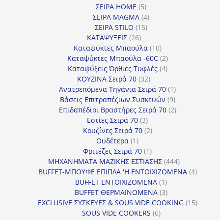
5
προϊόντα
ΣΕΙΡΑ HOME
5
προϊόντα
4
ΣΕΙΡΑ MAGMA
4
15
προϊόντα
ΣΕΙΡΑ STILO
15
26
προϊόντα
ΚΑΤΑΨΥΞΕΙΣ
26
προϊόντα
10
Καταψύκτες Μπαούλα
10
προϊόντα
2
Καταψύκτες Μπαούλα -60C
2
4
προϊόντα
Καταψύξεις Όρθιες Τυφλές
4
32
προϊόντα
ΚΟΥΖΙΝΑ Σειρά 70
32
προϊόντα
1
Ανατρεπόμενα Τηγάνια Σειρά 70
1
9
προϊόν
Βάσεις Επιτραπέζιων Συσκευών
9
προϊόντα
2
Επιδαπέδιοι Βραστήρες Σειρά 70
2
3
προϊόντα
Εστίες Σειρά 70
3
προϊόντα
2
Κουζίνες Σειρά 70
2
1
προϊόντα
Ουδέτερα
1
προϊόν
1
Φριτέζες Σειρά 70
1
προϊόν
444
ΜΗΧΑΝΗΜΑΤΑ ΜΑΖΙΚΗΣ ΕΣΤΙΑΣΗΣ
444
προϊόντα
4
BUFFET-ΜΠΟΥΦΕ ΕΠΙΠΛΑ 'Η ΕΝΤΟΙΧΙΖΟΜΕΝΑ
4
1
προϊόν
BUFFET ΕΝΤΟΙΧΙΖΟΜΕΝΑ
1
προϊόν
3
BUFFET ΘΕΡΜΑΙΝΟΜΕΝΑ
3
προϊόντα
15
EXCLUSIVE ΣΥΣΚΕΥΕΣ & SOUS VIDE COOKING
15
6
προϊόν
SOUS VIDE COOKERS
6