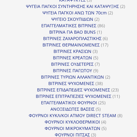
προϊόντα
2
ΨΥΓΕΙΑ ΠΑΓΚΟΙ ΣΥΝΤΗΡΗΣΗΣ ΚΑΙ ΚΑΤΑΨΥΞΗΣ
2
2
προϊό
ΨΥΓΕΙΑ ΠΑΓΚΟΙ ΑΝΩ ΤΩΝ 70cm
2
2
προϊόντα
ΨΥΓΕΙΟ ΣΚΟΥΠΙΔΙΩΝ
2
προϊόντα
86
ΕΠΑΓΓΕΛΜΑΤΙΚΕΣ ΒΙΤΡΙΝΕΣ
86
1
προϊόντα
ΒΙΤΡΙΝΑ ΓΙΑ BAO BUNS
1
προϊόν
6
ΒΙΤΡΙΝΕΣ ΖΑΧΑΡΟΠΛΑΣΤΙΚΗΣ
6
προϊόντα
17
ΒΙΤΡΙΝΕΣ ΘΕΡΜΑΙΝΟΜΕΝΕΣ
17
3
προϊόντα
ΒΙΤΡΙΝΕΣ ΚΡΑΣΙΩΝ
3
προϊόντα
5
ΒΙΤΡΙΝΕΣ ΚΡΕΑΤΩΝ
5
προϊόντα
7
ΒΙΤΡΙΝΕΣ ΟΥΔΕΤΕΡΕΣ
7
9
προϊόντα
ΒΙΤΡΙΝΕΣ ΠΑΓΩΤΟΥ
9
προϊόντα
2
ΒΙΤΡΙΝΕΣ ΤΥΡΙΩΝ ΑΛΛΑΝΤΙΚΩΝ
2
38
προϊόντα
ΒΙΤΡΙΝΕΣ ΨΥΧΟΜΕΝΕΣ
38
προϊόντα
23
ΒΙΤΡΙΝΕΣ ΕΠΙΔΑΠΕΔΙΕΣ ΨΥΧΟΜΕΝΕΣ
23
προϊόντα
11
ΒΙΤΡΙΝΕΣ ΕΠΙΤΡΑΠΕΖΙΕΣ ΨΥΧΟΜΕΝΕΣ
11
25
προϊόντ
ΕΠΑΓΓΕΛΜΑΤΙΚΟΙ ΦΟΥΡΝΟΙ
25
5
προϊόντα
ΑΝΟΞΕΙΔΩΤΕΣ ΒΑΣΕΙΣ
5
προϊόντα
8
ΦΟΥΡΝΟΙ ΚΥΚΛ/ΚΟΙ ΑΤΜΟΥ DIRECT STEAM
8
4
προϊόν
ΦΟΥΡΝΟΙ ΚΥΚΛΟΘΕΡΜΙΚΟΙ
4
προϊόντα
5
ΦΟΥΡΝΟΙ ΜΙΚΡΟΚΥΜΑΤΩΝ
5
3
προϊόντα
ΦΟΥΡΝΟΙ ΠΙΤΣΑΣ
3