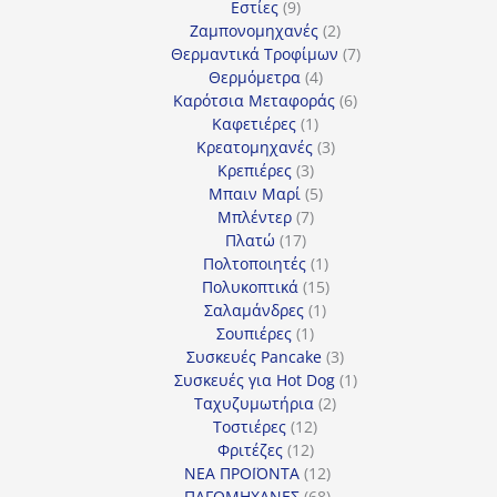
9
προϊόντα
Εστίες
9
προϊόντα
2
Ζαμπονομηχανές
2
προϊόντα
7
Θερμαντικά Τροφίμων
7
4
προϊόντα
Θερμόμετρα
4
προϊόντα
6
Καρότσια Μεταφοράς
6
1
προϊόντα
Καφετιέρες
1
προϊόν
3
Κρεατομηχανές
3
3
προϊόντα
Κρεπιέρες
3
προϊόντα
5
Μπαιν Μαρί
5
7
προϊόντα
Μπλέντερ
7
17
προϊόντα
Πλατώ
17
προϊόντα
1
Πολτοποιητές
1
προϊόν
15
Πολυκοπτικά
15
1
προϊόντα
Σαλαμάνδρες
1
1
προϊόν
Σουπιέρες
1
προϊόν
3
Συσκευές Pancake
3
προϊόντα
1
Συσκευές για Hot Dog
1
2
προϊόν
Ταχυζυμωτήρια
2
12
προϊόντα
Τοστιέρες
12
12
προϊόντα
Φριτέζες
12
προϊόντα
12
ΝΕΑ ΠΡΟΪΟΝΤΑ
12
προϊόντα
68
ΠΑΓΟΜΗΧΑΝΕΣ
68