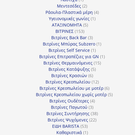
προϊόν
2
Μεντεσέδες
2
προϊόντα
4
Ράουλα-Πλαστικά μέρη
4
1
προϊόντα
Υγειονομικές γωνίες
1
5
προϊόν
ΑΤΑΞΙΝΟΜΗΤΑ
5
153
προϊόντα
ΒΙΤΡΙΝΕΣ
153
προϊόντα
3
Βιτρίνες Back Bar
3
προϊόντα
1
Βιτρίνες Mπύρας Subzero
1
1
προϊόν
Βιτρίνες Self Service
1
προϊόν
1
Βιτρίνες Επιτραπέζιες για GN
1
15
προϊόν
Βιτρίνες Θερμαινόμενες
15
5
προϊόντα
Βιτρίνες Κατάψυξης
5
6
προϊόντα
Βιτρίνες Κρασιών
6
προϊόντα
12
Βιτρίνες Κρεοπωλείου
12
προϊόντα
6
Βιτρίνες Κρεοπωλείου με μοτέρ
6
προϊόντα
5
Βιτρίνες Κρεοπωλείου χωρίς μοτέρ
5
4
προϊόντα
Βιτρίνες Ουδέτερες
4
3
προϊόντα
Βιτρίνες Παγωτού
3
προϊόντα
38
Βιτρίνες Συντήρησης
38
22
προϊόντα
Βιτρίνες Ψυχόμενες
22
53
προϊόντα
ΕΙΔΗ BARISTA
53
προϊόντα
1
Καθαριστικά
1