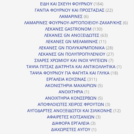
184
προϊόντα
ΕΙΔΗ ΚΑΙ ΣΚΕΥΗ ΦΟΥΡΝΟΥ
184
προϊόντα
22
ΓΑΝΤΙΑ ΦΟΥΡΝΟΥ ΚΑΙ ΠΡΟΣΤΑΣΙΑΣ
22
6
προϊόντα
ΛΑΜΑΡΙΝΕΣ
6
προϊόντα
6
ΛΑΜΑΡΙΝΕΣ ΦΟΥΡΝΟΥ-ΑΡΤΟΠΟΙΕΙΟΥ-ΖΑΧΑΡ/ΚΗΣ
6
130
προ
ΛΕΚΑΝΕΣ GASTRONOM
130
προϊόντα
63
ΛΕΚΑΝΕΣ GN ΑΝΟΞΕΙΔΩΤΕΣ
63
11
προϊόντα
ΛΕΚΑΝΕΣ GN ΜΕΛΑΜΙΝΗΣ
11
προϊόντα
28
ΛΕΚΑΝΕΣ GN ΠΟΛΥΚΑΡΜΠΟΝΙΚΑ
28
προϊόντα
27
ΛΕΚΑΝΕΣ GN ΠΟΛΥΠΡΟΠΥΛΕΝΙΟΥ
27
7
προϊόντα
ΣΧΑΡΕΣ ΧΡΩΜΙΟΥ ΚΑΙ INOX ΨΥΓΕΙΩΝ
7
προϊόντα
1
ΤΑΨΙΑ ΠΙΤΣΑΣ ΔΙΑΤΡΗΤΑ ΚΑΙ ΑΝΤΙΚΟΛΛΗΤΙΚΑ
1
18
προϊόν
ΤΑΨΙΑ ΦΟΥΡΝΟΥ ΓΙΑ ΦΑΓΗΤΑ ΚΑΙ ΓΛΥΚΑ
18
311
προϊόντ
ΕΡΓΑΛΕΙΑ ΚΟΥΖΙΝΑΣ
311
προϊόντα
5
ΑΚΟΝΙΣΤΗΡΙΑ ΜΑΧΑΙΡΙΩΝ
5
1
προϊόντα
ΑΝΟΙΧΤΗΡΙΑ
1
προϊόν
5
ΑΝΟΙΧΤΗΡΙΑ ΚΟΝΣΕΡΒΩΝ
5
προϊόντα
3
ΑΠΟΦΛΟΙΩΤΕΣ ΧΕΙΡΟΣ ΦΡΟΥΤΩΝ
3
προϊόντα
12
ΑΥΓΟΔΑΡΤΕΣ ΑΝΟΞΕΙΔΩΤΟΙ ΚΑΙ ΣΙΛΙΚΟΝΗΣ
12
3
προϊόν
ΑΦΑΙΡΕΤΕΣ ΚΟΤΣΑΝΙΩΝ
3
3
προϊόντα
ΔΙΑΦΟΡΑ ΕΡΓΑΛΕΙΑ
3
προϊόντα
1
ΔΙΑΧΩΡΙΣΤΕΣ ΑΥΓΟΥ
1