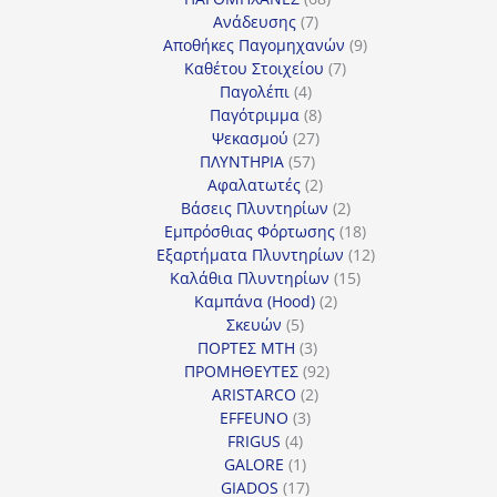
7
προϊόντα
Ανάδευσης
7
προϊόντα
9
Αποθήκες Παγομηχανών
9
7
προϊόντα
Καθέτου Στοιχείου
7
4
προϊόντα
Παγολέπι
4
προϊόντα
8
Παγότριμμα
8
27
προϊόντα
Ψεκασμού
27
57
προϊόντα
ΠΛΥΝΤΗΡΙΑ
57
προϊόντα
2
Αφαλατωτές
2
προϊόντα
2
Βάσεις Πλυντηρίων
2
προϊόντα
18
Εμπρόσθιας Φόρτωσης
18
προϊόντα
12
Εξαρτήματα Πλυντηρίων
12
15
προϊόντα
Καλάθια Πλυντηρίων
15
2
προϊόντα
Καμπάνα (Hood)
2
5
προϊόντα
Σκευών
5
προϊόντα
3
ΠΟΡΤΕΣ MTH
3
προϊόντα
92
ΠΡΟΜΗΘΕΥΤΕΣ
92
2
προϊόντα
ARISTARCO
2
3
προϊόντα
EFFEUNO
3
4
προϊόντα
FRIGUS
4
προϊόντα
1
GALORE
1
προϊόν
17
GIADOS
17