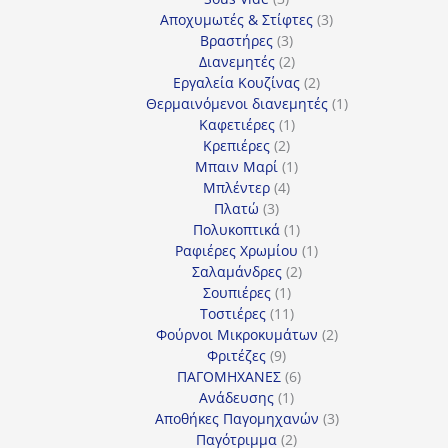
προϊόντα
3
Αποχυμωτές & Στίφτες
3
3
προϊόντα
Βραστήρες
3
προϊόντα
2
Διανεμητές
2
προϊόντα
2
Εργαλεία Κουζίνας
2
προϊόντα
1
Θερμαινόμενοι διανεμητές
1
1
προϊόν
Καφετιέρες
1
2
προϊόν
Κρεπιέρες
2
προϊόντα
1
Μπαιν Μαρί
1
4
προϊόν
Μπλέντερ
4
3
προϊόντα
Πλατώ
3
προϊόντα
1
Πολυκοπτικά
1
προϊόν
1
Ραφιέρες Χρωμίου
1
2
προϊόν
Σαλαμάνδρες
2
1
προϊόντα
Σουπιέρες
1
προϊόν
11
Τοστιέρες
11
προϊόντα
2
Φούρνοι Μικροκυμάτων
2
9
προϊόντα
Φριτέζες
9
προϊόντα
6
ΠΑΓΟΜΗΧΑΝΕΣ
6
1
προϊόντα
Ανάδευσης
1
προϊόν
3
Αποθήκες Παγομηχανών
3
2
προϊόντα
Παγότριμμα
2