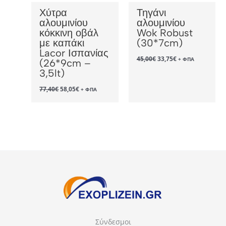
Χύτρα
Τηγάνι
αλουμινίου
αλουμινίου
κόκκινη οβάλ
Wok Robust
με καπάκι
(30*7cm)
Lacor Ισπανίας
Original
Η
45,00
€
33,75
€
+ ΦΠΑ
(26*9cm –
price
τρέχουσα
3,5lt)
was:
τιμή
45,00€.
είναι:
Original
Η
33,75€.
77,40
€
58,05
€
+ ΦΠΑ
price
τρέχουσα
was:
τιμή
77,40€.
είναι:
58,05€.
Σύνδεσμοι