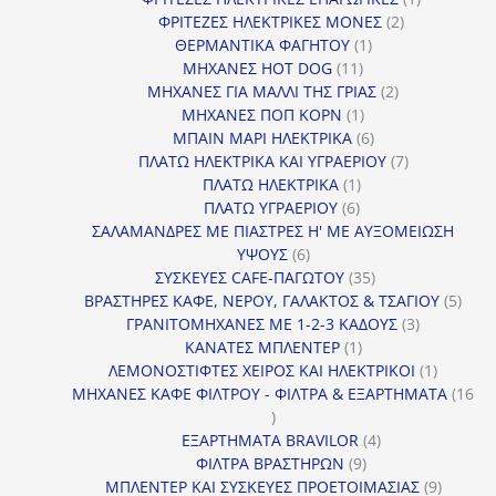
2
προϊόν
ΦΡΙΤΕΖΕΣ ΗΛΕΚΤΡΙΚΕΣ ΜΟΝΕΣ
2
1
προϊόντα
ΘΕΡΜΑΝΤΙΚΑ ΦΑΓΗΤΟΥ
1
11
προϊόν
ΜΗΧΑΝΕΣ HOT DOG
11
προϊόντα
2
ΜΗΧΑΝΕΣ ΓΙΑ ΜΑΛΛΙ ΤΗΣ ΓΡΙΑΣ
2
1
προϊόντα
ΜΗΧΑΝΕΣ ΠΟΠ ΚΟΡΝ
1
προϊόν
6
ΜΠΑΙΝ ΜΑΡΙ ΗΛΕΚΤΡΙΚΑ
6
προϊόντα
7
ΠΛΑΤΩ ΗΛΕΚΤΡΙΚΑ ΚΑΙ ΥΓΡΑΕΡΙΟΥ
7
1
προϊόντα
ΠΛΑΤΩ ΗΛΕΚΤΡΙΚΑ
1
6
προϊόν
ΠΛΑΤΩ ΥΓΡΑΕΡΙΟΥ
6
προϊόντα
ΣΑΛΑΜΑΝΔΡΕΣ ΜΕ ΠΙΑΣΤΡΕΣ Η' ΜΕ ΑΥΞΟΜΕΙΩΣΗ
6
ΥΨΟΥΣ
6
προϊόντα
35
ΣΥΣΚΕΥΕΣ CAFE-ΠΑΓΩΤΟΥ
35
προϊόντα
5
ΒΡΑΣΤΗΡΕΣ ΚΑΦΕ, ΝΕΡΟΥ, ΓΑΛΑΚΤΟΣ & ΤΣΑΓΙΟΥ
5
3
προϊ
ΓΡΑΝΙΤΟΜΗΧΑΝΕΣ ΜΕ 1-2-3 ΚΑΔΟΥΣ
3
1
προϊόντα
ΚΑΝΑΤΕΣ ΜΠΛΕΝΤΕΡ
1
προϊόν
1
ΛΕΜΟΝΟΣΤΙΦΤΕΣ ΧΕΙΡΟΣ ΚΑΙ ΗΛΕΚΤΡΙΚΟΙ
1
προϊόν
ΜΗΧΑΝΕΣ ΚΑΦΕ ΦΙΛΤΡΟΥ - ΦΙΛΤΡΑ & ΕΞΑΡΤΗΜΑΤΑ
16
16
προϊόντα
4
ΕΞΑΡΤΗΜΑΤΑ BRAVILOR
4
9
προϊόντα
ΦΙΛΤΡΑ ΒΡΑΣΤΗΡΩΝ
9
προϊόντα
9
ΜΠΛΕΝΤΕΡ ΚΑΙ ΣΥΣΚΕΥΕΣ ΠΡΟΕΤΟΙΜΑΣΙΑΣ
9