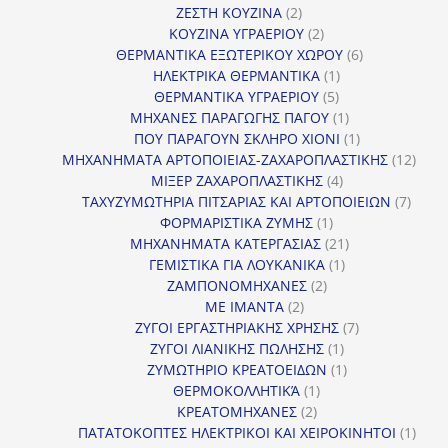
2
προϊόντα
ΖΕΣΤΗ ΚΟΥΖΙΝΑ
2
προϊόντα
2
ΚΟΥΖΙΝΑ ΥΓΡΑΕΡΙΟΥ
2
προϊόντα
6
ΘΕΡΜΑΝΤΙΚΑ ΕΞΩΤΕΡΙΚΟΥ ΧΩΡΟΥ
6
1
προϊόντα
ΗΛΕΚΤΡΙΚΑ ΘΕΡΜΑΝΤΙΚΑ
1
5
προϊόν
ΘΕΡΜΑΝΤΙΚΑ ΥΓΡΑΕΡΙΟΥ
5
προϊόντα
1
ΜΗΧΑΝΕΣ ΠΑΡΑΓΩΓΗΣ ΠΑΓΟΥ
1
προϊόν
1
ΠΟΥ ΠΑΡΑΓΟΥΝ ΣΚΛΗΡΟ ΧΙΟΝΙ
1
προϊόν
12
ΜΗΧΑΝΗΜΑΤΑ ΑΡΤΟΠΟΙΕΙΑΣ-ΖΑΧΑΡΟΠΛΑΣΤΙΚΗΣ
12
4
προϊ
ΜΙΞΕΡ ΖΑΧΑΡΟΠΛΑΣΤΙΚΗΣ
4
προϊόντα
7
ΤΑΧΥΖΥΜΩΤΗΡΙΑ ΠΙΤΣΑΡΙΑΣ ΚΑΙ ΑΡΤΟΠΟΙΕΙΩΝ
7
1
προϊό
ΦΟΡΜΑΡΙΣΤΙΚΑ ΖΥΜΗΣ
1
προϊόν
21
ΜΗΧΑΝΗΜΑΤΑ ΚΑΤΕΡΓΑΣΙΑΣ
21
1
προϊόντα
ΓΕΜΙΣΤΙΚΑ ΓΙΑ ΛΟΥΚΑΝΙΚΑ
1
2
προϊόν
ΖΑΜΠΟΝΟΜΗΧΑΝΕΣ
2
2
προϊόντα
ΜΕ ΙΜΑΝΤΑ
2
προϊόντα
7
ΖΥΓΟΙ ΕΡΓΑΣΤΗΡΙΑΚΗΣ ΧΡΗΣΗΣ
7
1
προϊόντα
ΖΥΓΟΙ ΛΙΑΝΙΚΗΣ ΠΩΛΗΣΗΣ
1
προϊόν
1
ΖΥΜΩΤΗΡΙΟ ΚΡΕΑΤΟΕΙΔΩΝ
1
1
προϊόν
ΘΕΡΜΟΚΟΛΛΗΤΙΚΆ
1
2
προϊόν
ΚΡΕΑΤΟΜΗΧΑΝΕΣ
2
προϊόντα
1
ΠΑΤΑΤΟΚΟΠΤΕΣ ΗΛΕΚΤΡΙΚΟΙ ΚΑΙ ΧΕΙΡΟΚΙΝΗΤΟΙ
1