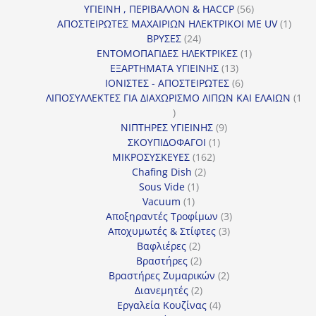
56
προϊόντ
ΥΓΙΕΙΝΗ , ΠΕΡΙΒΑΛΛΟΝ & HACCP
56
προϊόντα
1
ΑΠΟΣΤΕΙΡΩΤΕΣ ΜΑΧΑΙΡΙΩΝ ΗΛΕΚΤΡΙΚΟΙ ΜΕ UV
1
24
προϊό
ΒΡΥΣΕΣ
24
προϊόντα
1
ΕΝΤΟΜΟΠΑΓΙΔΕΣ ΗΛΕΚΤΡΙΚΕΣ
1
13
προϊόν
ΕΞΑΡΤΗΜΑΤΑ ΥΓΙΕΙΝΗΣ
13
προϊόντα
6
ΙΟΝΙΣΤΕΣ - ΑΠΟΣΤΕΙΡΩΤΕΣ
6
προϊόντα
ΛΙΠΟΣΥΛΛΕΚΤΕΣ ΓΙΑ ΔΙΑΧΩΡΙΣΜΟ ΛΙΠΩΝ ΚΑΙ ΕΛΑΙΩΝ
1
1
προϊόν
9
ΝΙΠΤΗΡΕΣ ΥΓΙΕΙΝΗΣ
9
1
προϊόντα
ΣΚΟΥΠΙΔΟΦΑΓΟΙ
1
162
προϊόν
ΜΙΚΡΟΣΥΣΚΕΥΕΣ
162
2
προϊόντα
Chafing Dish
2
1
προϊόντα
Sous Vide
1
1
προϊόν
Vacuum
1
προϊόν
3
Αποξηραντές Τροφίμων
3
3
προϊόντα
Αποχυμωτές & Στίφτες
3
2
προϊόντα
Βαφλιέρες
2
προϊόντα
2
Βραστήρες
2
προϊόντα
2
Βραστήρες Ζυμαρικών
2
2
προϊόντα
Διανεμητές
2
προϊόντα
4
Εργαλεία Κουζίνας
4