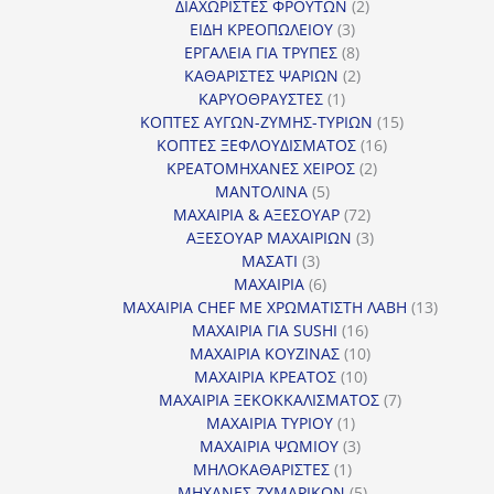
προϊόν
2
ΔΙΑΧΩΡΙΣΤΕΣ ΦΡΟΥΤΩΝ
2
3
προϊόντα
ΕΙΔΗ ΚΡΕΟΠΩΛΕΙΟΥ
3
προϊόντα
8
ΕΡΓΑΛΕΙΑ ΓΙΑ ΤΡΥΠΕΣ
8
προϊόντα
2
ΚΑΘΑΡΙΣΤΕΣ ΨΑΡΙΩΝ
2
1
προϊόντα
ΚΑΡΥΟΘΡΑΥΣΤΕΣ
1
προϊόν
15
ΚΟΠΤΕΣ ΑΥΓΩΝ-ΖΥΜΗΣ-ΤΥΡΙΩΝ
15
16
προϊόντα
ΚΟΠΤΕΣ ΞΕΦΛΟΥΔΙΣΜΑΤΟΣ
16
2
προϊόντα
ΚΡΕΑΤΟΜΗΧΑΝΕΣ ΧΕΙΡΟΣ
2
5
προϊόντα
ΜΑΝΤΟΛΙΝΑ
5
προϊόντα
72
ΜΑΧΑΙΡΙΑ & ΑΞΕΣΟΥΑΡ
72
προϊόντα
3
ΑΞΕΣΟΥΑΡ ΜΑΧΑΙΡΙΩΝ
3
3
προϊόντα
ΜΑΣΑΤΙ
3
προϊόντα
6
ΜΑΧΑΙΡΙΑ
6
προϊόντα
13
ΜΑΧΑΙΡΙΑ CHEF ΜΕ ΧΡΩΜΑΤΙΣΤΗ ΛΑΒΗ
13
16
προϊόντ
ΜΑΧΑΙΡΙΑ ΓΙΑ SUSHI
16
προϊόντα
10
ΜΑΧΑΙΡΙΑ ΚΟΥΖΙΝΑΣ
10
10
προϊόντα
ΜΑΧΑΙΡΙΑ ΚΡΕΑΤΟΣ
10
προϊόντα
7
ΜΑΧΑΙΡΙΑ ΞΕΚΟΚΚΑΛΙΣΜΑΤΟΣ
7
1
προϊόντα
ΜΑΧΑΙΡΙΑ ΤΥΡΙΟΥ
1
προϊόν
3
ΜΑΧΑΙΡΙΑ ΨΩΜΙΟΥ
3
1
προϊόντα
ΜΗΛΟΚΑΘΑΡΙΣΤΕΣ
1
προϊόν
5
ΜΗΧΑΝΕΣ ΖΥΜΑΡΙΚΩΝ
5