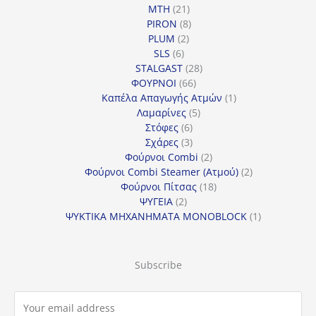
21
προϊόντα
MTH
21
προϊόντα
8
PIRON
8
2
προϊόντα
PLUM
2
6
προϊόντα
SLS
6
προϊόντα
28
STALGAST
28
66
προϊόντα
ΦΟΥΡΝΟΙ
66
προϊόντα
1
Καπέλα Απαγωγής Ατμών
1
5
προϊόν
Λαμαρίνες
5
6
προϊόντα
Στόφες
6
προϊόντα
3
Σχάρες
3
προϊόντα
2
Φούρνοι Combi
2
προϊόντα
2
Φούρνοι Combi Steamer (Ατμού)
2
18
προϊόντα
Φούρνοι Πίτσας
18
2
προϊόντα
ΨΥΓΕΙΑ
2
προϊόντα
1
ΨΥΚΤΙΚΑ ΜΗΧΑΝΗΜΑΤΑ MONOBLOCK
1
προϊόν
Subscribe