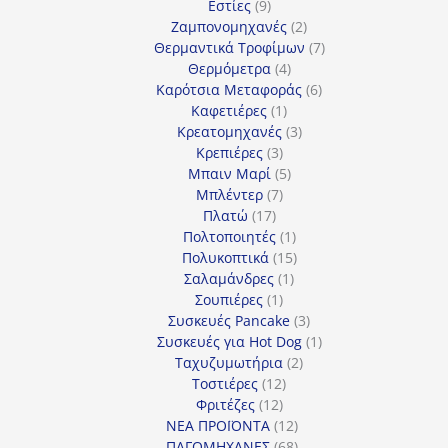
9
προϊόντα
Εστίες
9
προϊόντα
2
Ζαμπονομηχανές
2
προϊόντα
7
Θερμαντικά Τροφίμων
7
4
προϊόντα
Θερμόμετρα
4
προϊόντα
6
Καρότσια Μεταφοράς
6
1
προϊόντα
Καφετιέρες
1
προϊόν
3
Κρεατομηχανές
3
3
προϊόντα
Κρεπιέρες
3
προϊόντα
5
Μπαιν Μαρί
5
7
προϊόντα
Μπλέντερ
7
17
προϊόντα
Πλατώ
17
προϊόντα
1
Πολτοποιητές
1
προϊόν
15
Πολυκοπτικά
15
1
προϊόντα
Σαλαμάνδρες
1
1
προϊόν
Σουπιέρες
1
προϊόν
3
Συσκευές Pancake
3
προϊόντα
1
Συσκευές για Hot Dog
1
2
προϊόν
Ταχυζυμωτήρια
2
12
προϊόντα
Τοστιέρες
12
12
προϊόντα
Φριτέζες
12
προϊόντα
12
ΝΕΑ ΠΡΟΪΟΝΤΑ
12
προϊόντα
68
ΠΑΓΟΜΗΧΑΝΕΣ
68