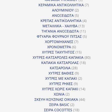
προϊόντα
7
ΚΕΡΑΜΙΚΑ ΑΝΤΙΚΟΛΛΗΤΙΚΑ
7
2
προϊόντα
ΑΛΟΥΜΙΝΙΟΥ
2
προϊόντα
5
ΑΝΟΞΕΙΔΩΤΑ
5
προϊόντα
4
ΚΡΕΠΑΣ ΑΝΤΙΚΟΛΛΗΤΙΚΑ
4
13
προϊόντα
ΜΕΤΑΛΛΙΚΑ - ΧΑΛΥΒΑ
13
προϊόντα
11
ΤΗΓΑΝΙΑ ΑΝΟΞΕΙΔΩΤΑ
11
προϊόντα
5
ΦΤΥΑΡΙΑ ΦΟΥΡΝΟΥ ΠΙΤΣΑΣ
5
7
προϊόντα
ΧΟΡΤΟΜΗΧΑΝΕΣ
7
6
προϊόντα
ΧΡΟΝΟΜΕΤΡΑ
6
προϊόντα
15
ΧΥΤΡΕΣ ΤΑΧΥΤΗΤΟΣ
15
προϊόντα
80
ΧΥΤΡΕΣ-ΚΑΤΣΑΡΟΛΕΣ-ΚΑΠΑΚΙΑ
80
18
προϊόντα
ΚΑΠΑΚΙΑ ΚΑΤΣΑΡΟΛΑΣ
18
28
προϊόντα
ΚΑΤΣΑΡΟΛΙΑ
28
προϊόντα
9
ΧΥΤΡΕΣ ΒΑΘΙΕΣ
9
προϊόντα
2
ΧΥΤΡΕΣ ΜΕ ΚΑΠΑΚΙ
2
9
προϊόντα
ΧΥΤΡΕΣ ΡΗΧΕΣ
9
προϊόντα
14
ΧΥΤΡΕΣ ΧΩΡΙΣ ΚΑΠΑΚΙ
14
2
προϊόντα
ΧΩΝΙΑ
2
προϊόντα
44
ΣΚΕΥΗ ΚΟΥΖΙΝΑΣ ΟΙΚΙΑΚΑ
44
2
προϊόντα
ΣΕΙΡΑ BASIC
2
προϊόντα
18
ΣΕΙΡΑ COCOTTES
18