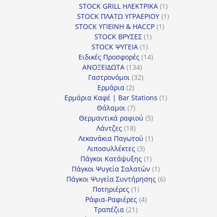
προϊόν
1
STOCK GRILL ΗΛΕΚΤΡΙΚΑ
1
προϊόν
1
STOCK ΠΛΑΤΩ ΥΓΡΑΕΡΙΟΥ
1
1
προϊόν
STOCK ΥΓΙΕΙΝΗ & HACCP
1
1
προϊόν
STOCK ΒΡΥΣΕΣ
1
1
προϊόν
STOCK ΨΥΓΕΙΑ
1
προϊόν
14
Ειδικές Προσφορές
14
134
προϊόντα
ΑΝΟΞΕΙΔΩΤΑ
134
προϊόντα
32
Γαστρονόμοι
32
2
προϊόντα
Ερμάρια
2
προϊόντα
1
Ερμάρια Καφέ | Bar Stations
1
7
προϊόν
Θάλαμοι
7
προϊόντα
5
Θερμαντικά ραφιού
5
18
προϊόντα
Λάντζες
18
προϊόντα
1
Λεκανάκια Παγωτού
1
3
προϊόν
Λιποσυλλέκτες
3
προϊόντα
1
Πάγκοι Κατάψυξης
1
προϊόν
1
Πάγκοι Ψυγεία Σαλατών
1
προϊόν
6
Πάγκοι Ψυγεία Συντήρησης
6
1
προϊόντα
Ποτηριέρες
1
προϊόν
4
Ράφια-Ραφιέρες
4
21
προϊόντα
Τραπέζια
21