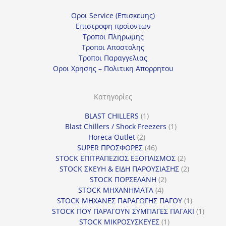
Οροι Service (Επισκευης)
Επιστροφη προϊοντων
Τροποι Πληρωμης
Τροποι Αποστολης
Τροποι Παραγγελιας
Οροι Χρησης – Πολιτικη Απορρητου
Κατηγορίες
1
BLAST CHILLERS
1
προϊόν
1
Blast Chillers / Shock Freezers
1
2
προϊόν
Horeca Outlet
2
προϊόντα
46
SUPER ΠΡΟΣΦΟΡΕΣ
46
προϊόντα
2
STOCK ΕΠΙΤΡΑΠΕΖΙΟΣ ΕΞΟΠΛΙΣΜΟΣ
2
προϊόντα
2
STOCK ΣΚΕΥΗ & ΕΙΔΗ ΠΑΡΟΥΣΙΑΣΗΣ
2
2
προϊόντα
STOCK ΠΟΡΣΕΛΑΝΗ
2
4
προϊόντα
STOCK ΜΗΧΑΝΗΜΑΤΑ
4
προϊόντα
1
STOCK ΜΗΧΑΝΕΣ ΠΑΡΑΓΩΓΗΣ ΠΑΓΟΥ
1
προϊόν
1
STOCK ΠΟΥ ΠΑΡΑΓΟΥΝ ΣΥΜΠΑΓΕΣ ΠΑΓΑΚΙ
1
1
προϊόν
STOCK ΜΙΚΡΟΣΥΣΚΕΥΕΣ
1