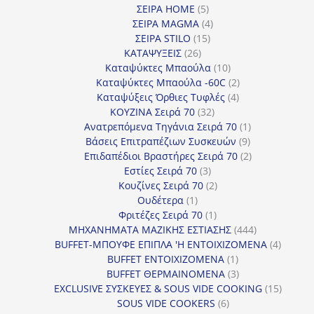
5
προϊόντα
ΣΕΙΡΑ HOME
5
προϊόντα
4
ΣΕΙΡΑ MAGMA
4
15
προϊόντα
ΣΕΙΡΑ STILO
15
26
προϊόντα
ΚΑΤΑΨΥΞΕΙΣ
26
προϊόντα
10
Καταψύκτες Μπαούλα
10
προϊόντα
2
Καταψύκτες Μπαούλα -60C
2
4
προϊόντα
Καταψύξεις Όρθιες Τυφλές
4
32
προϊόντα
ΚΟΥΖΙΝΑ Σειρά 70
32
προϊόντα
1
Ανατρεπόμενα Τηγάνια Σειρά 70
1
9
προϊόν
Βάσεις Επιτραπέζιων Συσκευών
9
προϊόντα
2
Επιδαπέδιοι Βραστήρες Σειρά 70
2
3
προϊόντα
Εστίες Σειρά 70
3
προϊόντα
2
Κουζίνες Σειρά 70
2
1
προϊόντα
Ουδέτερα
1
προϊόν
1
Φριτέζες Σειρά 70
1
προϊόν
444
ΜΗΧΑΝΗΜΑΤΑ ΜΑΖΙΚΗΣ ΕΣΤΙΑΣΗΣ
444
προϊόντα
4
BUFFET-ΜΠΟΥΦΕ ΕΠΙΠΛΑ 'Η ΕΝΤΟΙΧΙΖΟΜΕΝΑ
4
1
προϊόν
BUFFET ΕΝΤΟΙΧΙΖΟΜΕΝΑ
1
προϊόν
3
BUFFET ΘΕΡΜΑΙΝΟΜΕΝΑ
3
προϊόντα
15
EXCLUSIVE ΣΥΣΚΕΥΕΣ & SOUS VIDE COOKING
15
6
προϊόν
SOUS VIDE COOKERS
6