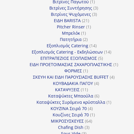
προϊόν
1
Βιτρίνες Παγωτού
1
προϊόν
3
Βιτρίνες Συντήρησης
3
3
προϊόντα
Βιτρίνες Ψυχόμενες
3
21
προϊόντα
ΕΙΔΗ BARISTA
21
προϊόντα
1
Pitcher Rinser
1
1
προϊόν
Μπρελόκ
1
προϊόν
2
Πατητήρια
2
προϊόντα
14
Εξοπλισμός Catering
14
προϊόντα
14
Εξοπλισμός Catering - Εκδηλώσεων
14
5
προϊόντα
ΕΠΙΤΡΑΠΕΖΙΟΣ ΕΞΟΠΛΙΣΜΟΣ
5
προϊόντα
1
ΕΙΔΗ ΠΡΟΕΤΟΙΜΑΣΙΑΣ ΖΑΧΑΡΟΠΛΑΣΤΙΚΗΣ
1
1
προϊόν
ΦΟΡΜΕΣ
1
προϊόν
4
ΣΚΕΥΗ ΚΑΙ ΕΙΔΗ ΠΑΡΟΥΣΙΑΣΗΣ BUFFET
4
4
προϊόντα
ΚΟΥΒΑΔΑΚΙΑ ΠΑΓΟΥ
4
11
προϊόντα
ΚΑΤΑΨΥΞΕΙΣ
11
προϊόντα
6
Καταψύκτες Μπαούλα
6
προϊόντα
1
Καταψύκτες Συρόμενα κρύσταλλα
1
4
προϊόν
ΚΟΥΖΙΝΑ Σειρά 70
4
προϊόντα
1
Κουζίνες Σειρά 70
1
64
προϊόν
ΜΙΚΡΟΣΥΣΚΕΥΕΣ
64
3
προϊόντα
Chafing Dish
3
3
προϊόντα
Sous Vide
3