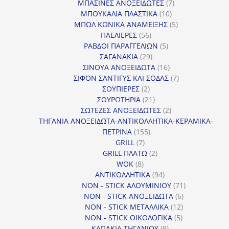
7
προϊ
ΜΠΑΣΙΝΕΣ ΑΝΟΞΕΙΔΩΤΕΣ
7
10
προϊόντα
ΜΠΟΥΚΑΛΙΑ ΠΛΑΣΤΙΚΑ
10
προϊόντα
5
ΜΠΩΛ ΚΩΝΙΚΑ ΑΝΑΜΕΙΞΗΣ
5
56
προϊόντα
ΠΑΕΛΙΕΡΕΣ
56
προϊόντα
5
ΡΑΒΔΟΙ ΠΑΡΑΓΓΕΛΙΩΝ
5
29
προϊόντα
ΣΑΓΑΝΑΚΙΑ
29
προϊόντα
16
ΣΙΝΟΥΑ ΑΝΟΞΕΙΔΩΤΑ
16
προϊόντα
7
ΣΙΦΟΝ ΣΑΝΤΙΓΥΣ ΚΑΙ ΣΟΔΑΣ
7
2
προϊόντα
ΣΟΥΠΙΕΡΕΣ
2
προϊόντα
21
ΣΟΥΡΩΤΗΡΙΑ
21
προϊόντα
2
ΣΩΤΕΖΕΣ ΑΝΟΞΕΙΔΩΤΕΣ
2
προϊόντα
ΤΗΓΑΝΙΑ ΑΝΟΞΕΙΔΩΤΑ-ΑΝΤΙΚΟΛΛΗΤΙΚΑ-ΚΕΡΑΜΙΚΑ-
155
ΠΕΤΡΙΝΑ
155
7
προϊόντα
GRILL
7
προϊόντα
2
GRILL ΠΛΑΤΩ
2
8
προϊόντα
WOK
8
προϊόντα
94
ΑΝΤΙΚΟΛΛΗΤΙΚΑ
94
προϊόντα
71
NON - STICK ΑΛΟΥΜΙΝΙΟΥ
71
6
προϊόντα
NON - STICK ΑΝΟΞΕΙΔΩΤΑ
6
12
προϊόντα
NON - STICK ΜΕΤΑΛΛΙΚΑ
12
5
προϊόντα
NON - STICK ΟΙΚΟΛΟΓΙΚΑ
5
9
προϊόντα
ΚΑΠΑΚΙΑ ΤΗΓΑΝΙΟΥ
9