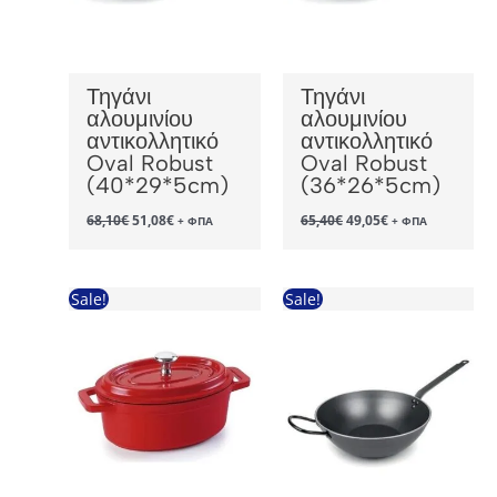
Τηγάνι
Τηγάνι
αλουμινίου
αλουμινίου
αντικολλητικό
αντικολλητικό
Oval Robust
Oval Robust
(40*29*5cm)
(36*26*5cm)
Original
Η
Original
Η
68,10
€
51,08
€
65,40
€
49,05
€
+ ΦΠΑ
+ ΦΠΑ
price
τρέχουσα
price
τρέχουσα
was:
τιμή
was:
τιμή
68,10€.
είναι:
65,40€.
είναι:
51,08€.
49,05€.
Sale!
Sale!