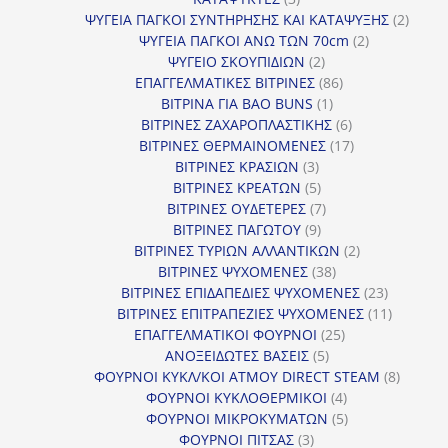
προϊόντα
2
ΨΥΓΕΙΑ ΠΑΓΚΟΙ ΣΥΝΤΗΡΗΣΗΣ ΚΑΙ ΚΑΤΑΨΥΞΗΣ
2
2
προϊό
ΨΥΓΕΙΑ ΠΑΓΚΟΙ ΑΝΩ ΤΩΝ 70cm
2
2
προϊόντα
ΨΥΓΕΙΟ ΣΚΟΥΠΙΔΙΩΝ
2
προϊόντα
86
ΕΠΑΓΓΕΛΜΑΤΙΚΕΣ ΒΙΤΡΙΝΕΣ
86
1
προϊόντα
ΒΙΤΡΙΝΑ ΓΙΑ BAO BUNS
1
προϊόν
6
ΒΙΤΡΙΝΕΣ ΖΑΧΑΡΟΠΛΑΣΤΙΚΗΣ
6
προϊόντα
17
ΒΙΤΡΙΝΕΣ ΘΕΡΜΑΙΝΟΜΕΝΕΣ
17
3
προϊόντα
ΒΙΤΡΙΝΕΣ ΚΡΑΣΙΩΝ
3
προϊόντα
5
ΒΙΤΡΙΝΕΣ ΚΡΕΑΤΩΝ
5
προϊόντα
7
ΒΙΤΡΙΝΕΣ ΟΥΔΕΤΕΡΕΣ
7
9
προϊόντα
ΒΙΤΡΙΝΕΣ ΠΑΓΩΤΟΥ
9
προϊόντα
2
ΒΙΤΡΙΝΕΣ ΤΥΡΙΩΝ ΑΛΛΑΝΤΙΚΩΝ
2
38
προϊόντα
ΒΙΤΡΙΝΕΣ ΨΥΧΟΜΕΝΕΣ
38
προϊόντα
23
ΒΙΤΡΙΝΕΣ ΕΠΙΔΑΠΕΔΙΕΣ ΨΥΧΟΜΕΝΕΣ
23
προϊόντα
11
ΒΙΤΡΙΝΕΣ ΕΠΙΤΡΑΠΕΖΙΕΣ ΨΥΧΟΜΕΝΕΣ
11
25
προϊόντ
ΕΠΑΓΓΕΛΜΑΤΙΚΟΙ ΦΟΥΡΝΟΙ
25
5
προϊόντα
ΑΝΟΞΕΙΔΩΤΕΣ ΒΑΣΕΙΣ
5
προϊόντα
8
ΦΟΥΡΝΟΙ ΚΥΚΛ/ΚΟΙ ΑΤΜΟΥ DIRECT STEAM
8
4
προϊόν
ΦΟΥΡΝΟΙ ΚΥΚΛΟΘΕΡΜΙΚΟΙ
4
προϊόντα
5
ΦΟΥΡΝΟΙ ΜΙΚΡΟΚΥΜΑΤΩΝ
5
3
προϊόντα
ΦΟΥΡΝΟΙ ΠΙΤΣΑΣ
3