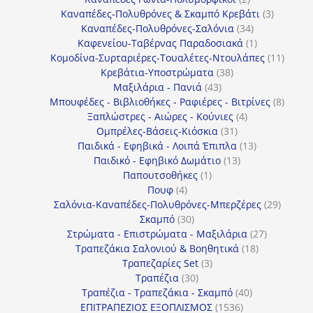
προϊόντα
3
Καναπέδες-Πολυθρόνες & Σκαμπό Κρεβάτι
3
34
προϊόντ
Καναπέδες-Πολυθρόνες-Σαλόνια
34
προϊόντα
1
Καφενείου-Ταβέρνας Παραδοσιακά
1
προϊόν
11
Κομοδίνα-Συρταριέρες-Τουαλέτες-Ντουλάπες
11
38
προϊόν
Κρεβάτια-Υποστρώματα
38
43
προϊόντα
Μαξιλάρια - Πανιά
43
προϊόντα
8
Μπουφέδες - Βιβλιοθήκες - Ραφιέρες - Βιτρίνες
8
4
προϊό
Ξαπλώστρες - Αιώρες - Κούνιες
4
31
προϊόντα
Ομπρέλες-Βάσεις-Κιόσκια
31
προϊόντα
13
Παιδικά - Εφηβικά - Λοιπά Έπιπλα
13
13
προϊόντα
Παιδικό - Εφηβικό Δωμάτιο
13
1
προϊόντα
Παπουτσοθήκες
1
4
προϊόν
Πουφ
4
προϊόντα
29
Σαλόνια-Καναπέδες-Πολυθρόνες-Μπερζέρες
29
30
προϊόν
Σκαμπό
30
προϊόντα
27
Στρώματα - Επιστρώματα - Μαξιλάρια
27
18
προϊόντα
Τραπεζάκια Σαλονιού & Βοηθητικά
18
3
προϊόντα
Τραπεζαρίες Set
3
30
προϊόντα
Τραπέζια
30
προϊόντα
40
Τραπέζια - Τραπεζάκια - Σκαμπό
40
1536
προϊόντα
ΕΠΙΤΡΑΠΕΖΙΟΣ ΕΞΟΠΛΙΣΜΟΣ
1536