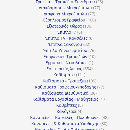
προϊόντα
23
Γραφεία - Τραπέζια Συνεδρίου
23
77
προϊόντα
Διακόσμηση - Μικροέπιπλα
77
77
προϊόντα
Διάφορα Μικροέπιπλα
77
προϊόντα
100
Εξοπλισμός Γραφείου
100
186
προϊόντα
Εξωτερικός Χώρος
186
776
προϊόντα
Έπιπλα
776
προϊόντα
6
Έπιπλα TV - Κονσόλες
6
32
προϊόντα
Έπιπλα Σαλονιού
32
προϊόντα
76
Έπιπλα Υπνοδωματίου
76
10
προϊόντα
Επιφάνειες Τραπεζιών
10
1
προϊόντα
Ερμάρια - Ντουλάπες
1
354
προϊόν
Εσωτερικός Χώρος
354
111
προϊόντα
Καθίσματα
111
προϊόντα
199
Καθίσματα - Τραπέζια
199
προϊόντα
77
Καθίσματα Γραφείου-Υποδοχής
77
30
προϊόντα
Καθίσματα Διευθυντικά
30
προϊόντα
17
Καθίσματα Εργασίας - Μαθητείας
17
5
προϊόντα
Καθρέπτες
5
4
προϊόντα
Καλόγεροι
4
προϊόντα
48
Καναπέδες - Καρέκλες - Πολυθρόνες
48
30
προϊόντα
Καναπέδες & Καθίσματα Υποδοχής
30
2
προϊόντα
Καναπέδες Γωνία-Πολυμορφικοί
2