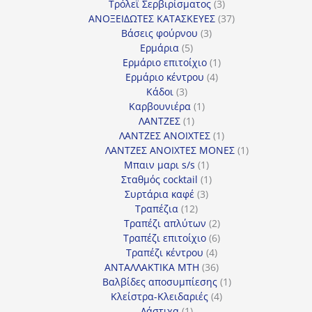
προϊόντα
3
Τρόλεϊ Σερβιρίσματος
3
προϊόντα
37
ΑΝΟΞΕΙΔΩΤΕΣ ΚΑΤΑΣΚΕΥΕΣ
37
3
προϊόντα
Βάσεις φούρνου
3
5
προϊόντα
Ερμάρια
5
προϊόντα
1
Ερμάριο επιτοίχιο
1
4
προϊόν
Ερμάριο κέντρου
4
3
προϊόντα
Κάδοι
3
προϊόντα
1
Καρβουνιέρα
1
1
προϊόν
ΛΑΝΤΖΕΣ
1
προϊόν
1
ΛΑΝΤΖΕΣ ΑΝΟΙΧΤΕΣ
1
προϊόν
1
ΛΑΝΤΖΕΣ ΑΝΟΙΧΤΕΣ ΜΟΝΕΣ
1
1
προϊόν
Μπαιν μαρι s/s
1
προϊόν
1
Σταθμός cocktail
1
3
προϊόν
Συρτάρια καφέ
3
12
προϊόντα
Τραπέζια
12
προϊόντα
2
Τραπέζι απλύτων
2
προϊόντα
6
Τραπέζι επιτοίχιο
6
4
προϊόντα
Τραπέζι κέντρου
4
προϊόντα
36
ΑΝΤΑΛΛΑΚΤΙΚΑ MTH
36
προϊόντα
1
Βαλβίδες αποσυμπίεσης
1
4
προϊόν
Κλείστρα-Κλειδαριές
4
1
προϊόντα
Λάστιχα
1