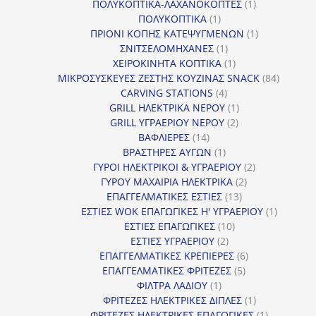
1
προϊ
ΠΟΛΥΚΟΠΤΙΚΑ-ΛΑΧΑΝΟΚΟΠΤΕΣ
1
1
προϊόν
ΠΟΛΥΚΟΠΤΙΚΑ
1
προϊόν
1
ΠΡΙΟΝΙ ΚΟΠΗΣ ΚΑΤΕΨΥΓΜΕΝΩΝ
1
1
προϊόν
ΣΝΙΤΣΕΛΟΜΗΧΑΝΕΣ
1
προϊόν
1
ΧΕΙΡΟΚΙΝΗΤΑ ΚΟΠΤΙΚΑ
1
προϊόν
84
ΜΙΚΡΟΣΥΣΚΕΥΕΣ ΖΕΣΤΗΣ ΚΟΥΖΙΝΑΣ SNACK
84
4
προϊόντ
CARVING STATIONS
4
προϊόντα
1
GRILL ΗΛΕΚΤΡΙΚΑ ΝΕΡΟΥ
1
2
προϊόν
GRILL ΥΓΡΑΕΡΙΟΥ ΝΕΡΟΥ
2
14
προϊόντα
ΒΑΦΛΙΕΡΕΣ
14
προϊόντα
1
ΒΡΑΣΤΗΡΕΣ ΑΥΓΩΝ
1
προϊόν
2
ΓΥΡΟΙ ΗΛΕΚΤΡΙΚΟΙ & ΥΓΡΑΕΡΙΟΥ
2
2
προϊόντα
ΓΥΡΟΥ ΜΑΧΑΙΡΙΑ ΗΛΕΚΤΡΙΚΑ
2
13
προϊόντα
ΕΠΑΓΓΕΛΜΑΤΙΚΕΣ ΕΣΤΙΕΣ
13
προϊόντα
1
ΕΣΤΙΕΣ WOK ΕΠΑΓΩΓΙΚΕΣ Η' ΥΓΡΑΕΡΙΟΥ
1
10
προϊόν
ΕΣΤΙΕΣ ΕΠΑΓΩΓΙΚΕΣ
10
2
προϊόντα
ΕΣΤΙΕΣ ΥΓΡΑΕΡΙΟΥ
2
προϊόντα
6
ΕΠΑΓΓΕΛΜΑΤΙΚΕΣ ΚΡΕΠΙΕΡΕΣ
6
5
προϊόντα
ΕΠΑΓΓΕΛΜΑΤΙΚΕΣ ΦΡΙΤΕΖΕΣ
5
1
προϊόντα
ΦΙΛΤΡΑ ΛΑΔΙΟΥ
1
προϊόν
1
ΦΡΙΤΕΖΕΣ ΗΛΕΚΤΡΙΚΕΣ ΔΙΠΛΕΣ
1
προϊόν
1
ΦΡΙΤΕΖΕΣ ΗΛΕΚΤΡΙΚΕΣ ΕΠΑΓΩΓΙΚΕΣ
1