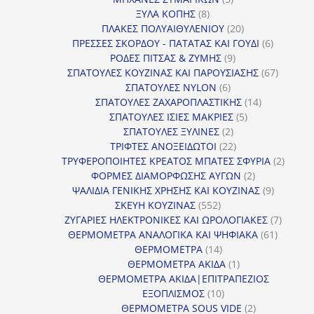
8
προϊόντα
ΞΥΛΑ ΚΟΠΗΣ
8
προϊόντα
20
ΠΛΑΚΕΣ ΠΟΛΥΑΙΘΥΛΕΝΙΟΥ
20
προϊόντα
6
ΠΡΕΣΣΕΣ ΣΚΟΡΔΟΥ - ΠΑΤΑΤΑΣ ΚΑΙ ΓΟΥΔΙ
6
9
προϊόντα
ΡΟΔΕΣ ΠΙΤΣΑΣ & ΖΥΜΗΣ
9
προϊόντα
67
ΣΠΑΤΟΥΛΕΣ ΚΟΥΖΙΝΑΣ ΚΑΙ ΠΑΡΟΥΣΙΑΣΗΣ
67
6
προϊόντ
ΣΠΑΤΟΥΛΕΣ NYLON
6
προϊόντα
14
ΣΠΑΤΟΥΛΕΣ ΖΑΧΑΡΟΠΛΑΣΤΙΚΗΣ
14
5
προϊόντα
ΣΠΑΤΟΥΛΕΣ ΙΣΙΕΣ ΜΑΚΡΙΕΣ
5
2
προϊόντα
ΣΠΑΤΟΥΛΕΣ ΞΥΛΙΝΕΣ
2
προϊόντα
22
ΤΡΙΦΤΕΣ ΑΝΟΞΕΙΔΩΤΟΙ
22
προϊόντα
2
ΤΡΥΦΕΡΟΠΟΙΗΤΕΣ ΚΡΕΑΤΟΣ ΜΠΑΤΕΣ ΣΦΥΡΙΑ
2
2
προϊόν
ΦΟΡΜΕΣ ΔΙΑΜΟΡΦΩΣΗΣ ΑΥΓΩΝ
2
προϊόντα
9
ΨΑΛΙΔΙΑ ΓΕΝΙΚΗΣ ΧΡΗΣΗΣ ΚΑΙ ΚΟΥΖΙΝΑΣ
9
552
προϊόντα
ΣΚΕΥΗ ΚΟΥΖΙΝΑΣ
552
προϊόντα
7
ΖΥΓΑΡΙΕΣ ΗΛΕΚΤΡΟΝΙΚΕΣ ΚΑΙ ΩΡΟΛΟΓΙΑΚΕΣ
7
61
προϊόν
ΘΕΡΜΟΜΕΤΡΑ ΑΝΑΛΟΓΙΚΑ ΚΑΙ ΨΗΦΙΑΚΑ
61
14
προϊόντ
ΘΕΡΜΟΜΕΤΡΑ
14
προϊόντα
1
ΘΕΡΜΟΜΕΤΡΑ ΑΚΙΔΑ
1
προϊόν
ΘΕΡΜΟΜΕΤΡΑ ΑΚΙΔΑ|ΕΠΙΤΡΑΠΕΖΙΟΣ
10
ΕΞΟΠΛΙΣΜΟΣ
10
προϊόντα
2
ΘΕΡΜΟΜΕΤΡΑ SOUS VIDE
2