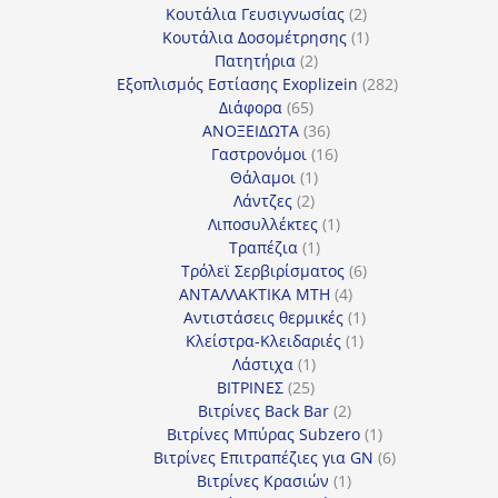
προϊόν
2
Κουτάλια Γευσιγνωσίας
2
προϊόντα
1
Κουτάλια Δοσομέτρησης
1
2
προϊόν
Πατητήρια
2
προϊόντα
282
Εξοπλισμός Εστίασης Exoplizein
282
65
προϊόντα
Διάφορα
65
προϊόντα
36
ΑΝΟΞΕΙΔΩΤΑ
36
προϊόντα
16
Γαστρονόμοι
16
1
προϊόντα
Θάλαμοι
1
2
προϊόν
Λάντζες
2
προϊόντα
1
Λιποσυλλέκτες
1
1
προϊόν
Τραπέζια
1
προϊόν
6
Τρόλεϊ Σερβιρίσματος
6
4
προϊόντα
ΑΝΤΑΛΛΑΚΤΙΚΑ MTH
4
προϊόντα
1
Αντιστάσεις θερμικές
1
1
προϊόν
Κλείστρα-Κλειδαριές
1
1
προϊόν
Λάστιχα
1
25
προϊόν
ΒΙΤΡΙΝΕΣ
25
προϊόντα
2
Βιτρίνες Back Bar
2
προϊόντα
1
Βιτρίνες Mπύρας Subzero
1
προϊόν
6
Βιτρίνες Επιτραπέζιες για GN
6
1
προϊόντα
Βιτρίνες Κρασιών
1