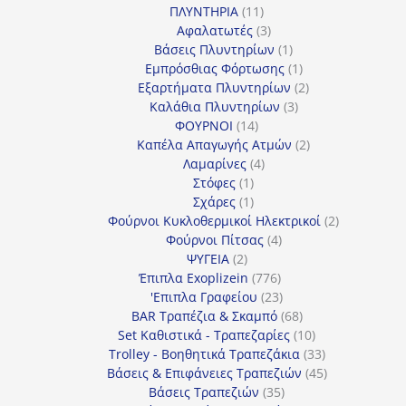
11
προϊόντα
ΠΛΥΝΤΗΡΙΑ
11
προϊόντα
3
Αφαλατωτές
3
προϊόντα
1
Βάσεις Πλυντηρίων
1
προϊόν
1
Εμπρόσθιας Φόρτωσης
1
προϊόν
2
Εξαρτήματα Πλυντηρίων
2
3
προϊόντα
Καλάθια Πλυντηρίων
3
14
προϊόντα
ΦΟΥΡΝΟΙ
14
προϊόντα
2
Καπέλα Απαγωγής Ατμών
2
4
προϊόντα
Λαμαρίνες
4
1
προϊόντα
Στόφες
1
προϊόν
1
Σχάρες
1
προϊόν
2
Φούρνοι Κυκλοθερμικοί Ηλεκτρικοί
2
4
προϊόντα
Φούρνοι Πίτσας
4
2
προϊόντα
ΨΥΓΕΙΑ
2
προϊόντα
776
Έπιπλα Exoplizein
776
προϊόντα
23
'Επιπλα Γραφείου
23
προϊόντα
68
BAR Τραπέζια & Σκαμπό
68
προϊόντα
10
Set Καθιστικά - Τραπεζαρίες
10
προϊόντα
33
Trolley - Βοηθητικά Τραπεζάκια
33
προϊόντα
45
Βάσεις & Επιφάνειες Τραπεζιών
45
35
προϊόντα
Βάσεις Τραπεζιών
35