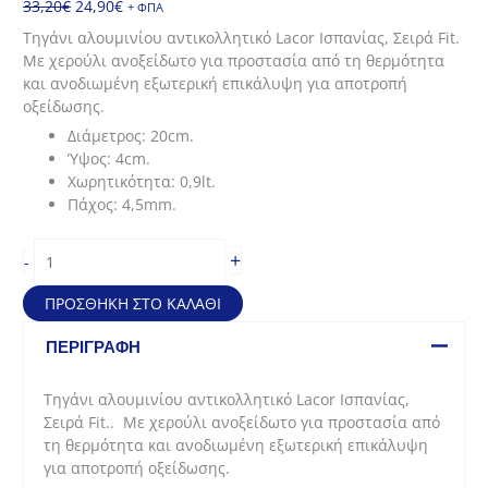
Original
Η
33,20
€
24,90
€
+ ΦΠΑ
price
τρέχουσα
Τηγάνι αλουμινίου αντικολλητικό Lacor Ισπανίας, Σειρά Fit.
was:
τιμή
Με χερούλι ανοξείδωτο για προστασία από τη θερμότητα
33,20€.
είναι:
και ανοδιωμένη εξωτερική επικάλυψη για αποτροπή
24,90€.
οξείδωσης.
Διάμετρος: 20cm.
Ύψος: 4cm.
Χωρητικότητα: 0,9lt.
Πάχος: 4,5mm.
Τηγάνι
+
-
αλουμινίου
αντικολλητικό
ΠΡΟΣΘΉΚΗ ΣΤΟ ΚΑΛΆΘΙ
Fit
(20*4cm
ΠΕΡΙΓΡΑΦΉ
-
0,9lt)
Τηγάνι αλουμινίου αντικολλητικό Lacor Ισπανίας,
ποσότητα
Σειρά Fit.. Με χερούλι ανοξείδωτο για προστασία από
τη θερμότητα και ανοδιωμένη εξωτερική επικάλυψη
για αποτροπή οξείδωσης.