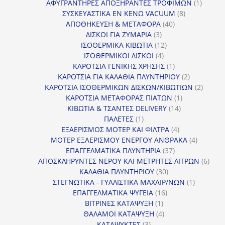
προϊόντα
1
ΑΦΥΓΡΑΝΤΗΡΕΣ ΑΠΟΞΗΡΑΝΤΕΣ ΤΡΟΦΙΜΩΝ
1
8
προϊόν
ΣΥΣΚΕΥΑΣΤΙΚΑ ΕΝ ΚΕΝΩ VACUUM
8
40
προϊόντα
ΑΠΟΘΗΚΕΥΣΗ & ΜΕΤΑΦΟΡΑ
40
3
προϊόντα
ΔΙΣΚΟΙ ΓΙΑ ΖΥΜΑΡΙΑ
3
προϊόντα
12
ΙΣΟΘΕΡΜΙΚΑ ΚΙΒΩΤΙΑ
12
4
προϊόντα
ΙΣΟΘΕΡΜΙΚΟΙ ΔΙΣΚΟΙ
4
προϊόντα
1
ΚΑΡΟΤΣΙΑ ΓΕΝΙΚΗΣ ΧΡΗΣΗΣ
1
προϊόν
2
ΚΑΡΟΤΣΙΑ ΓΙΑ ΚΑΛΑΘΙΑ ΠΛΥΝΤΗΡΙΟΥ
2
προϊόντα
2
ΚΑΡΟΤΣΙΑ ΙΣΟΘΕΡΜΙΚΩΝ ΔΙΣΚΩΝ/ΚΙΒΩΤΙΩΝ
2
1
προϊόν
ΚΑΡΟΤΣΙΑ ΜΕΤΑΦΟΡΑΣ ΠΙΑΤΩΝ
1
14
προϊόν
ΚΙΒΩΤΙΑ & ΤΣΑΝΤΕΣ DELIVERY
14
1
προϊόντα
ΠΑΛΕΤΕΣ
1
προϊόν
4
ΕΞΑΕΡΙΣΜΟΣ ΜΟΤΕΡ ΚΑΙ ΦΙΛΤΡΑ
4
προϊόντα
4
ΜΟΤΕΡ ΕΞΑΕΡΙΣΜΟΥ ΕΝΕΡΓΟΥ ΑΝΘΡΑΚΑ
4
37
προϊόντ
ΕΠΑΓΓΕΛΜΑΤΙΚΑ ΠΛΥΝΤΗΡΙΑ
37
προϊόντα
6
ΑΠΟΣΚΛΗΡΥΝΤΕΣ ΝΕΡΟΥ ΚΑΙ ΜΕΤΡΗΤΕΣ ΛΙΤΡΩΝ
6
30
προϊ
ΚΑΛΑΘΙΑ ΠΛΥΝΤΗΡΙΟΥ
30
προϊόντα
1
ΣΤΕΓΝΩΤΙΚΑ - ΓΥΑΛΙΣΤΙΚΑ ΜΑΧΑΙΡ/ΝΩΝ
1
16
προϊόν
ΕΠΑΓΓΕΛΜΑΤΙΚΑ ΨΥΓΕΙΑ
16
1
προϊόντα
ΒΙΤΡΙΝΕΣ ΚΑΤΑΨΥΞΗ
1
προϊόν
4
ΘΑΛΑΜΟΙ ΚΑΤΑΨΥΞΗ
4
3
προϊόντα
ΚΑΤΑΨΥΚΤΕΣ
3