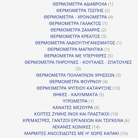
προϊόντα
1
ΘΕΡΜΟΜΕΤΡΑ ΑΔΙΑΒΡΟΧΑ
1
2
προϊόν
ΘΕΡΜΟΜΕΤΡΑ ΤΣΕΠΗΣ
2
προϊόντα
4
ΘΕΡΜΟΜΕΤΡΑ - ΧΡΟΝΟΜΕΤΡΑ
4
1
προϊόντα
ΘΕΡΜΟΜΕΤΡΑ ΓΑΛΑΚΤΟΣ
1
2
προϊόν
ΘΕΡΜΟΜΕΤΡΑ ΖΑΧΑΡΗΣ
2
προϊόντα
3
ΘΕΡΜΟΜΕΤΡΑ ΚΡΕΑΤΟΣ
3
προϊόντα
1
ΘΕΡΜΟΜΕΤΡΑ ΛΑΔΙΟΥ/ΤΗΓΑΝΙΣΜΑΤΟΣ
1
1
προϊόν
ΘΕΡΜΟΜΕΤΡΑ ΜΑΓΝΗΤΙΚΑ
1
προϊόν
5
ΘΕΡΜΟΜΕΤΡΑ ΜΕ ΥΠΕΡΥΘΡΕΣ
5
προϊόντα
ΘΕΡΜΟΜΕΤΡΑ ΠΗΡΟΥΝΕΣ - ΚΟΥΤΑΛΕΣ - ΣΠΑΤΟΥΛΕΣ
3
3
προϊόντα
3
ΘΕΡΜΟΜΕΤΡΑ ΠΟΛΛΑΠΛΩΝ ΧΡΗΣΕΩΝ
3
4
προϊόντ
ΘΕΡΜΟΜΕΤΡΑ ΦΟΥΡΝΟΥ
4
προϊόντα
10
ΘΕΡΜΟΜΕΤΡΑ ΨΥΓΕΙΟΥ-ΚΑΤΑΨΥΞΗΣ
10
5
προϊόντα
ΘΗΚΕΣ - ΚΑΛΥΜΜΑΤΑ
5
1
προϊόντα
ΥΓΡΟΜΕΤΡΑ
1
προϊόν
8
ΚΑΝΑΤΕΣ ΜΕΖΟΥΡΑ
8
προϊόντα
10
ΚΟΠΤΕΣ ΖΥΜΗΣ INOX ΚΑΙ ΠΛΑΣΤΙΚΟΙ
10
προϊόντα
6
ΚΡΕΜΑΣΤΡΕΣ, ΓΑΝΤΖΟΙ ΕΡΓΑΛΕΙΩΝ ΚΑΙ ΤΣΙΓΚΕΛΙΑ
6
14
προϊ
ΛΕΚΑΝΕΣ ΚΩΝΙΚΕΣ
14
προϊόντα
16
ΜΑΡΜΙΤΕΣ ΑΝΟΞΕΙΔΩΤΕΣ ΜΕ Η' ΧΩΡΙΣ ΚΑΠΑΚΙ
16