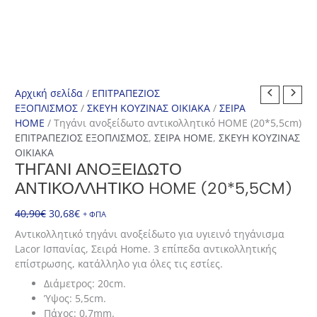
Αρχική σελίδα
/
ΕΠΙΤΡΑΠΕΖΙΟΣ
ΕΞΟΠΛΙΣΜΟΣ
/
ΣΚΕΥΗ ΚΟΥΖΙΝΑΣ ΟΙΚΙΑΚΑ
/
ΣΕΙΡΑ
HOME
/ Τηγάνι ανοξείδωτο αντικολλητικό HOME (20*5,5cm)
ΕΠΙΤΡΑΠΕΖΙΟΣ ΕΞΟΠΛΙΣΜΟΣ
,
ΣΕΙΡΑ HOME
,
ΣΚΕΥΗ ΚΟΥΖΙΝΑΣ
ΟΙΚΙΑΚΑ
ΤΗΓΆΝΙ ΑΝΟΞΕΊΔΩΤΟ
ΑΝΤΙΚΟΛΛΗΤΙΚΌ HOME (20*5,5CM)
Original
Η
40,90
€
30,68
€
+ ΦΠΑ
price
τρέχουσα
Αντικολλητικό τηγάνι ανοξείδωτο για υγιεινό τηγάνισμα
was:
τιμή
Lacor Ισπανίας, Σειρά Home. 3 επίπεδα αντικολλητικής
40,90€.
είναι:
επίστρωσης, κατάλληλο για όλες τις εστίες.
30,68€.
Διάμετρος: 20cm.
Ύψος: 5,5cm.
Πάχος: 0,7mm.