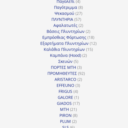
4
προϊόντα
Παγολέπι
4
προϊόντα
8
Παγότριμμα
8
27
προϊόντα
Ψεκασμού
27
57
προϊόντα
ΠΛΥΝΤΗΡΙΑ
57
προϊόντα
2
Αφαλατωτές
2
προϊόντα
2
Βάσεις Πλυντηρίων
2
προϊόντα
18
Εμπρόσθιας Φόρτωσης
18
προϊόντα
12
Εξαρτήματα Πλυντηρίων
12
15
προϊόντα
Καλάθια Πλυντηρίων
15
2
προϊόντα
Καμπάνα (Hood)
2
5
προϊόντα
Σκευών
5
προϊόντα
3
ΠΟΡΤΕΣ MTH
3
προϊόντα
92
ΠΡΟΜΗΘΕΥΤΕΣ
92
2
προϊόντα
ARISTARCO
2
3
προϊόντα
EFFEUNO
3
4
προϊόντα
FRIGUS
4
προϊόντα
1
GALORE
1
προϊόν
17
GIADOS
17
21
προϊόντα
MTH
21
προϊόντα
8
PIRON
8
2
προϊόντα
PLUM
2
6
προϊόντα
SLS
6