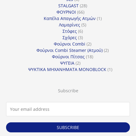
προϊόντα
28
STALGAST
28
66
προϊόντα
ΦΟΥΡΝΟΙ
66
προϊόντα
1
Καπέλα Απαγωγής Ατμών
1
5
προϊόν
Λαμαρίνες
5
6
προϊόντα
Στόφες
6
προϊόντα
3
Σχάρες
3
προϊόντα
2
Φούρνοι Combi
2
προϊόντα
2
Φούρνοι Combi Steamer (Ατμού)
2
18
προϊόντα
Φούρνοι Πίτσας
18
2
προϊόντα
ΨΥΓΕΙΑ
2
προϊόντα
1
ΨΥΚΤΙΚΑ ΜΗΧΑΝΗΜΑΤΑ MONOBLOCK
1
προϊόν
Subscribe
SUBSCRIBE