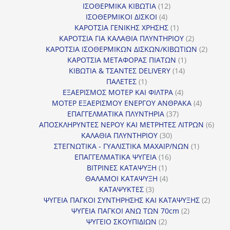
προϊόντα
12
ΙΣΟΘΕΡΜΙΚΑ ΚΙΒΩΤΙΑ
12
4
προϊόντα
ΙΣΟΘΕΡΜΙΚΟΙ ΔΙΣΚΟΙ
4
προϊόντα
1
ΚΑΡΟΤΣΙΑ ΓΕΝΙΚΗΣ ΧΡΗΣΗΣ
1
προϊόν
2
ΚΑΡΟΤΣΙΑ ΓΙΑ ΚΑΛΑΘΙΑ ΠΛΥΝΤΗΡΙΟΥ
2
προϊόντα
2
ΚΑΡΟΤΣΙΑ ΙΣΟΘΕΡΜΙΚΩΝ ΔΙΣΚΩΝ/ΚΙΒΩΤΙΩΝ
2
1
προϊόν
ΚΑΡΟΤΣΙΑ ΜΕΤΑΦΟΡΑΣ ΠΙΑΤΩΝ
1
14
προϊόν
ΚΙΒΩΤΙΑ & ΤΣΑΝΤΕΣ DELIVERY
14
1
προϊόντα
ΠΑΛΕΤΕΣ
1
προϊόν
4
ΕΞΑΕΡΙΣΜΟΣ ΜΟΤΕΡ ΚΑΙ ΦΙΛΤΡΑ
4
προϊόντα
4
ΜΟΤΕΡ ΕΞΑΕΡΙΣΜΟΥ ΕΝΕΡΓΟΥ ΑΝΘΡΑΚΑ
4
37
προϊόντ
ΕΠΑΓΓΕΛΜΑΤΙΚΑ ΠΛΥΝΤΗΡΙΑ
37
προϊόντα
6
ΑΠΟΣΚΛΗΡΥΝΤΕΣ ΝΕΡΟΥ ΚΑΙ ΜΕΤΡΗΤΕΣ ΛΙΤΡΩΝ
6
30
προϊ
ΚΑΛΑΘΙΑ ΠΛΥΝΤΗΡΙΟΥ
30
προϊόντα
1
ΣΤΕΓΝΩΤΙΚΑ - ΓΥΑΛΙΣΤΙΚΑ ΜΑΧΑΙΡ/ΝΩΝ
1
16
προϊόν
ΕΠΑΓΓΕΛΜΑΤΙΚΑ ΨΥΓΕΙΑ
16
1
προϊόντα
ΒΙΤΡΙΝΕΣ ΚΑΤΑΨΥΞΗ
1
προϊόν
4
ΘΑΛΑΜΟΙ ΚΑΤΑΨΥΞΗ
4
3
προϊόντα
ΚΑΤΑΨΥΚΤΕΣ
3
προϊόντα
2
ΨΥΓΕΙΑ ΠΑΓΚΟΙ ΣΥΝΤΗΡΗΣΗΣ ΚΑΙ ΚΑΤΑΨΥΞΗΣ
2
2
προϊό
ΨΥΓΕΙΑ ΠΑΓΚΟΙ ΑΝΩ ΤΩΝ 70cm
2
2
προϊόντα
ΨΥΓΕΙΟ ΣΚΟΥΠΙΔΙΩΝ
2