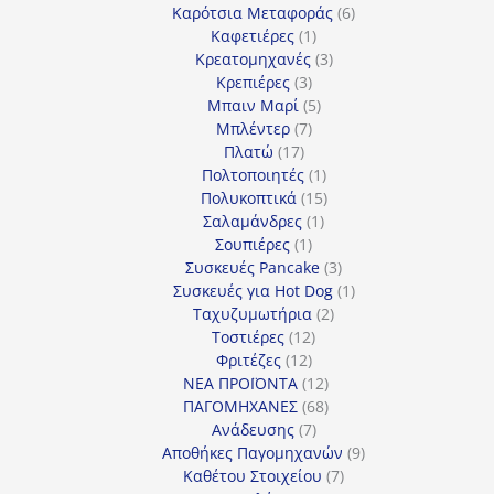
προϊόντα
6
Καρότσια Μεταφοράς
6
1
προϊόντα
Καφετιέρες
1
προϊόν
3
Κρεατομηχανές
3
3
προϊόντα
Κρεπιέρες
3
προϊόντα
5
Μπαιν Μαρί
5
7
προϊόντα
Μπλέντερ
7
17
προϊόντα
Πλατώ
17
προϊόντα
1
Πολτοποιητές
1
προϊόν
15
Πολυκοπτικά
15
1
προϊόντα
Σαλαμάνδρες
1
1
προϊόν
Σουπιέρες
1
προϊόν
3
Συσκευές Pancake
3
προϊόντα
1
Συσκευές για Hot Dog
1
2
προϊόν
Ταχυζυμωτήρια
2
12
προϊόντα
Τοστιέρες
12
12
προϊόντα
Φριτέζες
12
προϊόντα
12
ΝΕΑ ΠΡΟΪΟΝΤΑ
12
προϊόντα
68
ΠΑΓΟΜΗΧΑΝΕΣ
68
7
προϊόντα
Ανάδευσης
7
προϊόντα
9
Αποθήκες Παγομηχανών
9
7
προϊόντα
Καθέτου Στοιχείου
7