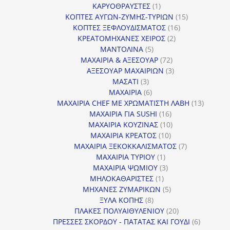
1
προϊόντα
ΚΑΡΥΟΘΡΑΥΣΤΕΣ
1
προϊόν
15
ΚΟΠΤΕΣ ΑΥΓΩΝ-ΖΥΜΗΣ-ΤΥΡΙΩΝ
15
16
προϊόντα
ΚΟΠΤΕΣ ΞΕΦΛΟΥΔΙΣΜΑΤΟΣ
16
2
προϊόντα
ΚΡΕΑΤΟΜΗΧΑΝΕΣ ΧΕΙΡΟΣ
2
5
προϊόντα
ΜΑΝΤΟΛΙΝΑ
5
προϊόντα
72
ΜΑΧΑΙΡΙΑ & ΑΞΕΣΟΥΑΡ
72
προϊόντα
3
ΑΞΕΣΟΥΑΡ ΜΑΧΑΙΡΙΩΝ
3
3
προϊόντα
ΜΑΣΑΤΙ
3
προϊόντα
6
ΜΑΧΑΙΡΙΑ
6
προϊόντα
13
ΜΑΧΑΙΡΙΑ CHEF ΜΕ ΧΡΩΜΑΤΙΣΤΗ ΛΑΒΗ
13
16
προϊόντ
ΜΑΧΑΙΡΙΑ ΓΙΑ SUSHI
16
προϊόντα
10
ΜΑΧΑΙΡΙΑ ΚΟΥΖΙΝΑΣ
10
10
προϊόντα
ΜΑΧΑΙΡΙΑ ΚΡΕΑΤΟΣ
10
προϊόντα
7
ΜΑΧΑΙΡΙΑ ΞΕΚΟΚΚΑΛΙΣΜΑΤΟΣ
7
1
προϊόντα
ΜΑΧΑΙΡΙΑ ΤΥΡΙΟΥ
1
προϊόν
3
ΜΑΧΑΙΡΙΑ ΨΩΜΙΟΥ
3
1
προϊόντα
ΜΗΛΟΚΑΘΑΡΙΣΤΕΣ
1
προϊόν
5
ΜΗΧΑΝΕΣ ΖΥΜΑΡΙΚΩΝ
5
8
προϊόντα
ΞΥΛΑ ΚΟΠΗΣ
8
προϊόντα
20
ΠΛΑΚΕΣ ΠΟΛΥΑΙΘΥΛΕΝΙΟΥ
20
προϊόντα
6
ΠΡΕΣΣΕΣ ΣΚΟΡΔΟΥ - ΠΑΤΑΤΑΣ ΚΑΙ ΓΟΥΔΙ
6