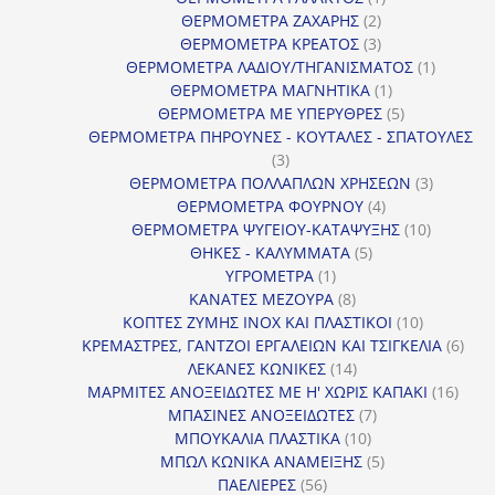
2
προϊόν
ΘΕΡΜΟΜΕΤΡΑ ΖΑΧΑΡΗΣ
2
προϊόντα
3
ΘΕΡΜΟΜΕΤΡΑ ΚΡΕΑΤΟΣ
3
προϊόντα
1
ΘΕΡΜΟΜΕΤΡΑ ΛΑΔΙΟΥ/ΤΗΓΑΝΙΣΜΑΤΟΣ
1
1
προϊόν
ΘΕΡΜΟΜΕΤΡΑ ΜΑΓΝΗΤΙΚΑ
1
προϊόν
5
ΘΕΡΜΟΜΕΤΡΑ ΜΕ ΥΠΕΡΥΘΡΕΣ
5
προϊόντα
ΘΕΡΜΟΜΕΤΡΑ ΠΗΡΟΥΝΕΣ - ΚΟΥΤΑΛΕΣ - ΣΠΑΤΟΥΛΕΣ
3
3
προϊόντα
3
ΘΕΡΜΟΜΕΤΡΑ ΠΟΛΛΑΠΛΩΝ ΧΡΗΣΕΩΝ
3
4
προϊόντ
ΘΕΡΜΟΜΕΤΡΑ ΦΟΥΡΝΟΥ
4
προϊόντα
10
ΘΕΡΜΟΜΕΤΡΑ ΨΥΓΕΙΟΥ-ΚΑΤΑΨΥΞΗΣ
10
5
προϊόντα
ΘΗΚΕΣ - ΚΑΛΥΜΜΑΤΑ
5
1
προϊόντα
ΥΓΡΟΜΕΤΡΑ
1
προϊόν
8
ΚΑΝΑΤΕΣ ΜΕΖΟΥΡΑ
8
προϊόντα
10
ΚΟΠΤΕΣ ΖΥΜΗΣ INOX ΚΑΙ ΠΛΑΣΤΙΚΟΙ
10
προϊόντα
6
ΚΡΕΜΑΣΤΡΕΣ, ΓΑΝΤΖΟΙ ΕΡΓΑΛΕΙΩΝ ΚΑΙ ΤΣΙΓΚΕΛΙΑ
6
14
προϊ
ΛΕΚΑΝΕΣ ΚΩΝΙΚΕΣ
14
προϊόντα
16
ΜΑΡΜΙΤΕΣ ΑΝΟΞΕΙΔΩΤΕΣ ΜΕ Η' ΧΩΡΙΣ ΚΑΠΑΚΙ
16
7
προϊ
ΜΠΑΣΙΝΕΣ ΑΝΟΞΕΙΔΩΤΕΣ
7
10
προϊόντα
ΜΠΟΥΚΑΛΙΑ ΠΛΑΣΤΙΚΑ
10
προϊόντα
5
ΜΠΩΛ ΚΩΝΙΚΑ ΑΝΑΜΕΙΞΗΣ
5
56
προϊόντα
ΠΑΕΛΙΕΡΕΣ
56