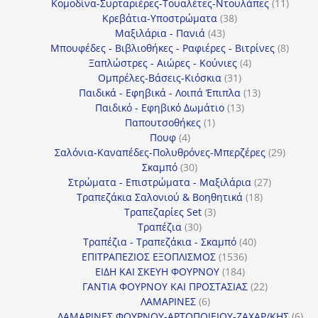
προϊόν
11
Κομοδίνα-Συρταριέρες-Τουαλέτες-Ντουλάπες
11
38
προϊόν
Κρεβάτια-Υποστρώματα
38
43
προϊόντα
Μαξιλάρια - Πανιά
43
προϊόντα
8
Μπουφέδες - Βιβλιοθήκες - Ραφιέρες - Βιτρίνες
8
4
προϊό
Ξαπλώστρες - Αιώρες - Κούνιες
4
31
προϊόντα
Ομπρέλες-Βάσεις-Κιόσκια
31
προϊόντα
13
Παιδικά - Εφηβικά - Λοιπά Έπιπλα
13
13
προϊόντα
Παιδικό - Εφηβικό Δωμάτιο
13
1
προϊόντα
Παπουτσοθήκες
1
4
προϊόν
Πουφ
4
προϊόντα
29
Σαλόνια-Καναπέδες-Πολυθρόνες-Μπερζέρες
29
30
προϊόν
Σκαμπό
30
προϊόντα
27
Στρώματα - Επιστρώματα - Μαξιλάρια
27
18
προϊόντα
Τραπεζάκια Σαλονιού & Βοηθητικά
18
3
προϊόντα
Τραπεζαρίες Set
3
30
προϊόντα
Τραπέζια
30
προϊόντα
40
Τραπέζια - Τραπεζάκια - Σκαμπό
40
1536
προϊόντα
ΕΠΙΤΡΑΠΕΖΙΟΣ ΕΞΟΠΛΙΣΜΟΣ
1536
184
προϊόντα
ΕΙΔΗ ΚΑΙ ΣΚΕΥΗ ΦΟΥΡΝΟΥ
184
προϊόντα
22
ΓΑΝΤΙΑ ΦΟΥΡΝΟΥ ΚΑΙ ΠΡΟΣΤΑΣΙΑΣ
22
6
προϊόντα
ΛΑΜΑΡΙΝΕΣ
6
προϊόντα
6
ΛΑΜΑΡΙΝΕΣ ΦΟΥΡΝΟΥ-ΑΡΤΟΠΟΙΕΙΟΥ-ΖΑΧΑΡ/ΚΗΣ
6