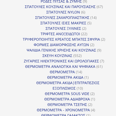
9
προϊόντα
ΡΟΔΕΣ ΠΙΤΣΑΣ & ΖΥΜΗΣ
9
προϊόντα
67
ΣΠΑΤΟΥΛΕΣ ΚΟΥΖΙΝΑΣ ΚΑΙ ΠΑΡΟΥΣΙΑΣΗΣ
67
6
προϊόντ
ΣΠΑΤΟΥΛΕΣ NYLON
6
προϊόντα
14
ΣΠΑΤΟΥΛΕΣ ΖΑΧΑΡΟΠΛΑΣΤΙΚΗΣ
14
5
προϊόντα
ΣΠΑΤΟΥΛΕΣ ΙΣΙΕΣ ΜΑΚΡΙΕΣ
5
2
προϊόντα
ΣΠΑΤΟΥΛΕΣ ΞΥΛΙΝΕΣ
2
προϊόντα
22
ΤΡΙΦΤΕΣ ΑΝΟΞΕΙΔΩΤΟΙ
22
προϊόντα
2
ΤΡΥΦΕΡΟΠΟΙΗΤΕΣ ΚΡΕΑΤΟΣ ΜΠΑΤΕΣ ΣΦΥΡΙΑ
2
2
προϊόν
ΦΟΡΜΕΣ ΔΙΑΜΟΡΦΩΣΗΣ ΑΥΓΩΝ
2
προϊόντα
9
ΨΑΛΙΔΙΑ ΓΕΝΙΚΗΣ ΧΡΗΣΗΣ ΚΑΙ ΚΟΥΖΙΝΑΣ
9
552
προϊόντα
ΣΚΕΥΗ ΚΟΥΖΙΝΑΣ
552
προϊόντα
7
ΖΥΓΑΡΙΕΣ ΗΛΕΚΤΡΟΝΙΚΕΣ ΚΑΙ ΩΡΟΛΟΓΙΑΚΕΣ
7
61
προϊόν
ΘΕΡΜΟΜΕΤΡΑ ΑΝΑΛΟΓΙΚΑ ΚΑΙ ΨΗΦΙΑΚΑ
61
14
προϊόντ
ΘΕΡΜΟΜΕΤΡΑ
14
προϊόντα
1
ΘΕΡΜΟΜΕΤΡΑ ΑΚΙΔΑ
1
προϊόν
ΘΕΡΜΟΜΕΤΡΑ ΑΚΙΔΑ|ΕΠΙΤΡΑΠΕΖΙΟΣ
10
ΕΞΟΠΛΙΣΜΟΣ
10
προϊόντα
2
ΘΕΡΜΟΜΕΤΡΑ SOUS VIDE
2
προϊόντα
1
ΘΕΡΜΟΜΕΤΡΑ ΑΔΙΑΒΡΟΧΑ
1
2
προϊόν
ΘΕΡΜΟΜΕΤΡΑ ΤΣΕΠΗΣ
2
προϊόντα
4
ΘΕΡΜΟΜΕΤΡΑ - ΧΡΟΝΟΜΕΤΡΑ
4
1
προϊόντα
ΘΕΡΜΟΜΕΤΡΑ ΓΑΛΑΚΤΟΣ
1