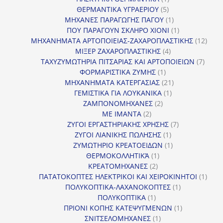
5
προϊόν
ΘΕΡΜΑΝΤΙΚΑ ΥΓΡΑΕΡΙΟΥ
5
προϊόντα
1
ΜΗΧΑΝΕΣ ΠΑΡΑΓΩΓΗΣ ΠΑΓΟΥ
1
προϊόν
1
ΠΟΥ ΠΑΡΑΓΟΥΝ ΣΚΛΗΡΟ ΧΙΟΝΙ
1
προϊόν
12
ΜΗΧΑΝΗΜΑΤΑ ΑΡΤΟΠΟΙΕΙΑΣ-ΖΑΧΑΡΟΠΛΑΣΤΙΚΗΣ
12
4
προϊ
ΜΙΞΕΡ ΖΑΧΑΡΟΠΛΑΣΤΙΚΗΣ
4
προϊόντα
7
ΤΑΧΥΖΥΜΩΤΗΡΙΑ ΠΙΤΣΑΡΙΑΣ ΚΑΙ ΑΡΤΟΠΟΙΕΙΩΝ
7
1
προϊό
ΦΟΡΜΑΡΙΣΤΙΚΑ ΖΥΜΗΣ
1
προϊόν
21
ΜΗΧΑΝΗΜΑΤΑ ΚΑΤΕΡΓΑΣΙΑΣ
21
1
προϊόντα
ΓΕΜΙΣΤΙΚΑ ΓΙΑ ΛΟΥΚΑΝΙΚΑ
1
2
προϊόν
ΖΑΜΠΟΝΟΜΗΧΑΝΕΣ
2
2
προϊόντα
ΜΕ ΙΜΑΝΤΑ
2
προϊόντα
7
ΖΥΓΟΙ ΕΡΓΑΣΤΗΡΙΑΚΗΣ ΧΡΗΣΗΣ
7
1
προϊόντα
ΖΥΓΟΙ ΛΙΑΝΙΚΗΣ ΠΩΛΗΣΗΣ
1
προϊόν
1
ΖΥΜΩΤΗΡΙΟ ΚΡΕΑΤΟΕΙΔΩΝ
1
1
προϊόν
ΘΕΡΜΟΚΟΛΛΗΤΙΚΆ
1
2
προϊόν
ΚΡΕΑΤΟΜΗΧΑΝΕΣ
2
προϊόντα
1
ΠΑΤΑΤΟΚΟΠΤΕΣ ΗΛΕΚΤΡΙΚΟΙ ΚΑΙ ΧΕΙΡΟΚΙΝΗΤΟΙ
1
1
προϊ
ΠΟΛΥΚΟΠΤΙΚΑ-ΛΑΧΑΝΟΚΟΠΤΕΣ
1
1
προϊόν
ΠΟΛΥΚΟΠΤΙΚΑ
1
προϊόν
1
ΠΡΙΟΝΙ ΚΟΠΗΣ ΚΑΤΕΨΥΓΜΕΝΩΝ
1
1
προϊόν
ΣΝΙΤΣΕΛΟΜΗΧΑΝΕΣ
1