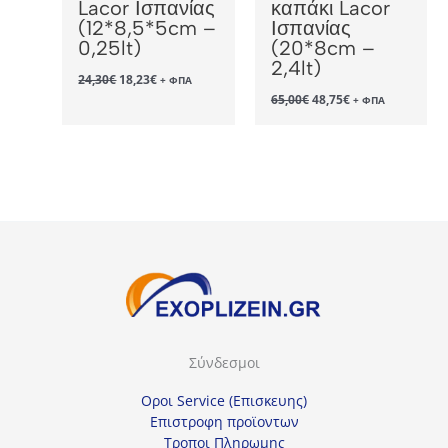
Lacor Ισπανίας
καπάκι Lacor
(12*8,5*5cm –
Ισπανίας
0,25lt)
(20*8cm –
2,4lt)
Original
Η
24,30
€
18,23
€
+ ΦΠΑ
price
τρέχουσα
Original
Η
65,00
€
48,75
€
+ ΦΠΑ
was:
τιμή
price
τρέχουσα
24,30€.
είναι:
was:
τιμή
18,23€.
65,00€.
είναι:
48,75€.
Σύνδεσμοι
Οροι Service (Επισκευης)
Επιστροφη προϊοντων
Τροποι Πληρωμης