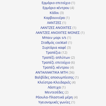
προϊόντα
1
Ερμάριο επιτοίχιο
1
4
προϊόν
Ερμάριο κέντρου
4
3
προϊόντα
Κάδοι
3
προϊόντα
1
Καρβουνιέρα
1
1
προϊόν
ΛΑΝΤΖΕΣ
1
προϊόν
1
ΛΑΝΤΖΕΣ ΑΝΟΙΧΤΕΣ
1
προϊόν
1
ΛΑΝΤΖΕΣ ΑΝΟΙΧΤΕΣ ΜΟΝΕΣ
1
1
προϊόν
Μπαιν μαρι s/s
1
προϊόν
1
Σταθμός cocktail
1
3
προϊόν
Συρτάρια καφέ
3
12
προϊόντα
Τραπέζια
12
προϊόντα
2
Τραπέζι απλύτων
2
προϊόντα
6
Τραπέζι επιτοίχιο
6
4
προϊόντα
Τραπέζι κέντρου
4
προϊόντα
36
ΑΝΤΑΛΛΑΚΤΙΚΑ MTH
36
προϊόντα
1
Βαλβίδες αποσυμπίεσης
1
4
προϊόν
Κλείστρα-Κλειδαριές
4
1
προϊόντα
Λάστιχα
1
προϊόν
2
Μεντεσέδες
2
προϊόντα
4
Ράουλα-Πλαστικά μέρη
4
1
προϊόντα
Υγειονομικές γωνίες
1