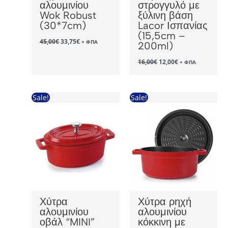
αλουμινίου
στρογγυλό με
Wok Robust
ξύλινη βάση
(30*7cm)
Lacor Ισπανίας
(15,5cm –
Original
Η
45,00
€
33,75
€
+ ΦΠΑ
200ml)
price
τρέχουσα
was:
τιμή
Original
Η
16,00
€
12,00
€
+ ΦΠΑ
45,00€.
είναι:
price
τρέχουσα
33,75€.
was:
τιμή
16,00€.
είναι:
12,00€.
Sale!
Sale!
Χύτρα
Χύτρα ρηχή
αλουμινίου
αλουμινίου
οβάλ “MINI”
κόκκινη με