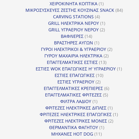
προϊόν
1
ΧΕΙΡΟΚΙΝΗΤΑ ΚΟΠΤΙΚΑ
1
προϊόν
84
ΜΙΚΡΟΣΥΣΚΕΥΕΣ ΖΕΣΤΗΣ ΚΟΥΖΙΝΑΣ SNACK
84
4
προϊόντ
CARVING STATIONS
4
προϊόντα
1
GRILL ΗΛΕΚΤΡΙΚΑ ΝΕΡΟΥ
1
2
προϊόν
GRILL ΥΓΡΑΕΡΙΟΥ ΝΕΡΟΥ
2
14
προϊόντα
ΒΑΦΛΙΕΡΕΣ
14
προϊόντα
1
ΒΡΑΣΤΗΡΕΣ ΑΥΓΩΝ
1
προϊόν
2
ΓΥΡΟΙ ΗΛΕΚΤΡΙΚΟΙ & ΥΓΡΑΕΡΙΟΥ
2
2
προϊόντα
ΓΥΡΟΥ ΜΑΧΑΙΡΙΑ ΗΛΕΚΤΡΙΚΑ
2
13
προϊόντα
ΕΠΑΓΓΕΛΜΑΤΙΚΕΣ ΕΣΤΙΕΣ
13
προϊόντα
1
ΕΣΤΙΕΣ WOK ΕΠΑΓΩΓΙΚΕΣ Η' ΥΓΡΑΕΡΙΟΥ
1
10
προϊόν
ΕΣΤΙΕΣ ΕΠΑΓΩΓΙΚΕΣ
10
2
προϊόντα
ΕΣΤΙΕΣ ΥΓΡΑΕΡΙΟΥ
2
προϊόντα
6
ΕΠΑΓΓΕΛΜΑΤΙΚΕΣ ΚΡΕΠΙΕΡΕΣ
6
5
προϊόντα
ΕΠΑΓΓΕΛΜΑΤΙΚΕΣ ΦΡΙΤΕΖΕΣ
5
1
προϊόντα
ΦΙΛΤΡΑ ΛΑΔΙΟΥ
1
προϊόν
1
ΦΡΙΤΕΖΕΣ ΗΛΕΚΤΡΙΚΕΣ ΔΙΠΛΕΣ
1
προϊόν
1
ΦΡΙΤΕΖΕΣ ΗΛΕΚΤΡΙΚΕΣ ΕΠΑΓΩΓΙΚΕΣ
1
2
προϊόν
ΦΡΙΤΕΖΕΣ ΗΛΕΚΤΡΙΚΕΣ ΜΟΝΕΣ
2
1
προϊόντα
ΘΕΡΜΑΝΤΙΚΑ ΦΑΓΗΤΟΥ
1
11
προϊόν
ΜΗΧΑΝΕΣ HOT DOG
11