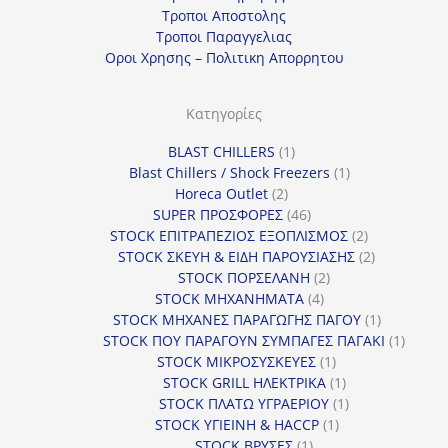
Τροποι Αποστολης
Τροποι Παραγγελιας
Οροι Χρησης – Πολιτικη Απορρητου
Κατηγορίες
1
BLAST CHILLERS
1
προϊόν
1
Blast Chillers / Shock Freezers
1
2
προϊόν
Horeca Outlet
2
προϊόντα
46
SUPER ΠΡΟΣΦΟΡΕΣ
46
προϊόντα
2
STOCK ΕΠΙΤΡΑΠΕΖΙΟΣ ΕΞΟΠΛΙΣΜΟΣ
2
προϊόντα
2
STOCK ΣΚΕΥΗ & ΕΙΔΗ ΠΑΡΟΥΣΙΑΣΗΣ
2
2
προϊόντα
STOCK ΠΟΡΣΕΛΑΝΗ
2
4
προϊόντα
STOCK ΜΗΧΑΝΗΜΑΤΑ
4
προϊόντα
1
STOCK ΜΗΧΑΝΕΣ ΠΑΡΑΓΩΓΗΣ ΠΑΓΟΥ
1
προϊόν
1
STOCK ΠΟΥ ΠΑΡΑΓΟΥΝ ΣΥΜΠΑΓΕΣ ΠΑΓΑΚΙ
1
1
προϊόν
STOCK ΜΙΚΡΟΣΥΣΚΕΥΕΣ
1
προϊόν
1
STOCK GRILL ΗΛΕΚΤΡΙΚΑ
1
προϊόν
1
STOCK ΠΛΑΤΩ ΥΓΡΑΕΡΙΟΥ
1
1
προϊόν
STOCK ΥΓΙΕΙΝΗ & HACCP
1
1
προϊόν
STOCK ΒΡΥΣΕΣ
1