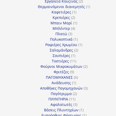
προϊόντα
2
Εργαλεία Κουζίνας
2
προϊόντα
1
Θερμαινόμενοι διανεμητές
1
1
προϊόν
Καφετιέρες
1
2
προϊόν
Κρεπιέρες
2
προϊόντα
1
Μπαιν Μαρί
1
4
προϊόν
Μπλέντερ
4
3
προϊόντα
Πλατώ
3
προϊόντα
1
Πολυκοπτικά
1
προϊόν
1
Ραφιέρες Χρωμίου
1
2
προϊόν
Σαλαμάνδρες
2
1
προϊόντα
Σουπιέρες
1
προϊόν
11
Τοστιέρες
11
προϊόντα
2
Φούρνοι Μικροκυμάτων
2
9
προϊόντα
Φριτέζες
9
προϊόντα
6
ΠΑΓΟΜΗΧΑΝΕΣ
6
1
προϊόντα
Ανάδευσης
1
προϊόν
3
Αποθήκες Παγομηχανών
3
2
προϊόντα
Παγότριμμα
2
11
προϊόντα
ΠΛΥΝΤΗΡΙΑ
11
προϊόντα
3
Αφαλατωτές
3
προϊόντα
1
Βάσεις Πλυντηρίων
1
προϊόν
1
Εμπρόσθιας Φόρτωσης
1