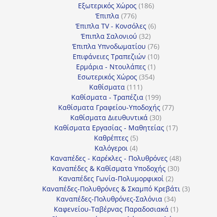
186
προϊόντα
Εξωτερικός Χώρος
186
776
προϊόντα
Έπιπλα
776
προϊόντα
6
Έπιπλα TV - Κονσόλες
6
32
προϊόντα
Έπιπλα Σαλονιού
32
προϊόντα
76
Έπιπλα Υπνοδωματίου
76
10
προϊόντα
Επιφάνειες Τραπεζιών
10
1
προϊόντα
Ερμάρια - Ντουλάπες
1
354
προϊόν
Εσωτερικός Χώρος
354
111
προϊόντα
Καθίσματα
111
προϊόντα
199
Καθίσματα - Τραπέζια
199
προϊόντα
77
Καθίσματα Γραφείου-Υποδοχής
77
30
προϊόντα
Καθίσματα Διευθυντικά
30
προϊόντα
17
Καθίσματα Εργασίας - Μαθητείας
17
5
προϊόντα
Καθρέπτες
5
4
προϊόντα
Καλόγεροι
4
προϊόντα
48
Καναπέδες - Καρέκλες - Πολυθρόνες
48
30
προϊόντα
Καναπέδες & Καθίσματα Υποδοχής
30
2
προϊόντα
Καναπέδες Γωνία-Πολυμορφικοί
2
προϊόντα
3
Καναπέδες-Πολυθρόνες & Σκαμπό Κρεβάτι
3
34
προϊόντ
Καναπέδες-Πολυθρόνες-Σαλόνια
34
προϊόντα
1
Καφενείου-Ταβέρνας Παραδοσιακά
1