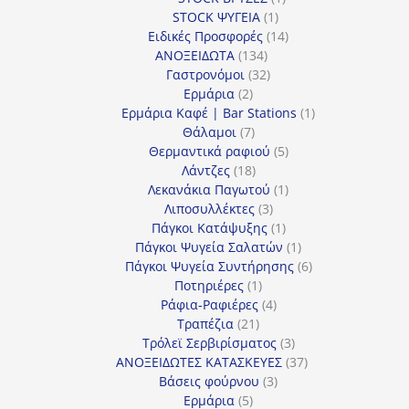
1
προϊόν
STOCK ΨΥΓΕΙΑ
1
προϊόν
14
Ειδικές Προσφορές
14
134
προϊόντα
ΑΝΟΞΕΙΔΩΤΑ
134
προϊόντα
32
Γαστρονόμοι
32
2
προϊόντα
Ερμάρια
2
προϊόντα
1
Ερμάρια Καφέ | Bar Stations
1
7
προϊόν
Θάλαμοι
7
προϊόντα
5
Θερμαντικά ραφιού
5
18
προϊόντα
Λάντζες
18
προϊόντα
1
Λεκανάκια Παγωτού
1
3
προϊόν
Λιποσυλλέκτες
3
προϊόντα
1
Πάγκοι Κατάψυξης
1
προϊόν
1
Πάγκοι Ψυγεία Σαλατών
1
προϊόν
6
Πάγκοι Ψυγεία Συντήρησης
6
1
προϊόντα
Ποτηριέρες
1
προϊόν
4
Ράφια-Ραφιέρες
4
21
προϊόντα
Τραπέζια
21
προϊόντα
3
Τρόλεϊ Σερβιρίσματος
3
προϊόντα
37
ΑΝΟΞΕΙΔΩΤΕΣ ΚΑΤΑΣΚΕΥΕΣ
37
3
προϊόντα
Βάσεις φούρνου
3
5
προϊόντα
Ερμάρια
5