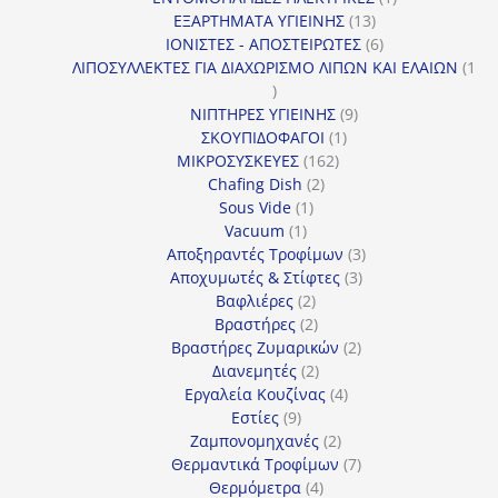
13
προϊόν
ΕΞΑΡΤΗΜΑΤΑ ΥΓΙΕΙΝΗΣ
13
προϊόντα
6
ΙΟΝΙΣΤΕΣ - ΑΠΟΣΤΕΙΡΩΤΕΣ
6
προϊόντα
ΛΙΠΟΣΥΛΛΕΚΤΕΣ ΓΙΑ ΔΙΑΧΩΡΙΣΜΟ ΛΙΠΩΝ ΚΑΙ ΕΛΑΙΩΝ
1
1
προϊόν
9
ΝΙΠΤΗΡΕΣ ΥΓΙΕΙΝΗΣ
9
1
προϊόντα
ΣΚΟΥΠΙΔΟΦΑΓΟΙ
1
162
προϊόν
ΜΙΚΡΟΣΥΣΚΕΥΕΣ
162
2
προϊόντα
Chafing Dish
2
1
προϊόντα
Sous Vide
1
1
προϊόν
Vacuum
1
προϊόν
3
Αποξηραντές Τροφίμων
3
3
προϊόντα
Αποχυμωτές & Στίφτες
3
2
προϊόντα
Βαφλιέρες
2
προϊόντα
2
Βραστήρες
2
προϊόντα
2
Βραστήρες Ζυμαρικών
2
2
προϊόντα
Διανεμητές
2
προϊόντα
4
Εργαλεία Κουζίνας
4
9
προϊόντα
Εστίες
9
προϊόντα
2
Ζαμπονομηχανές
2
προϊόντα
7
Θερμαντικά Τροφίμων
7
4
προϊόντα
Θερμόμετρα
4