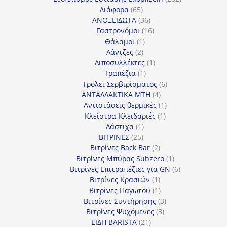
65
προϊόντα
Διάφορα
65
προϊόντα
36
ΑΝΟΞΕΙΔΩΤΑ
36
προϊόντα
16
Γαστρονόμοι
16
1
προϊόντα
Θάλαμοι
1
2
προϊόν
Λάντζες
2
προϊόντα
1
Λιποσυλλέκτες
1
1
προϊόν
Τραπέζια
1
προϊόν
6
Τρόλεϊ Σερβιρίσματος
6
4
προϊόντα
ΑΝΤΑΛΛΑΚΤΙΚΑ MTH
4
προϊόντα
1
Αντιστάσεις θερμικές
1
1
προϊόν
Κλείστρα-Κλειδαριές
1
1
προϊόν
Λάστιχα
1
25
προϊόν
ΒΙΤΡΙΝΕΣ
25
προϊόντα
2
Βιτρίνες Back Bar
2
προϊόντα
1
Βιτρίνες Mπύρας Subzero
1
προϊόν
6
Βιτρίνες Επιτραπέζιες για GN
6
1
προϊόντα
Βιτρίνες Κρασιών
1
προϊόν
1
Βιτρίνες Παγωτού
1
προϊόν
3
Βιτρίνες Συντήρησης
3
3
προϊόντα
Βιτρίνες Ψυχόμενες
3
21
προϊόντα
ΕΙΔΗ BARISTA
21