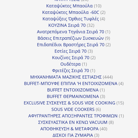
προϊόντα
10
Καταψύκτες Μπαούλα
10
προϊόντα
2
Καταψύκτες Μπαούλα -60C
2
4
προϊόντα
Καταψύξεις Όρθιες Τυφλές
4
32
προϊόντα
ΚΟΥΖΙΝΑ Σειρά 70
32
προϊόντα
1
Ανατρεπόμενα Τηγάνια Σειρά 70
1
9
προϊόν
Βάσεις Επιτραπέζιων Συσκευών
9
προϊόντα
2
Επιδαπέδιοι Βραστήρες Σειρά 70
2
3
προϊόντα
Εστίες Σειρά 70
3
προϊόντα
2
Κουζίνες Σειρά 70
2
1
προϊόντα
Ουδέτερα
1
προϊόν
1
Φριτέζες Σειρά 70
1
προϊόν
444
ΜΗΧΑΝΗΜΑΤΑ ΜΑΖΙΚΗΣ ΕΣΤΙΑΣΗΣ
444
προϊόντα
4
BUFFET-ΜΠΟΥΦΕ ΕΠΙΠΛΑ 'Η ΕΝΤΟΙΧΙΖΟΜΕΝΑ
4
1
προϊόν
BUFFET ΕΝΤΟΙΧΙΖΟΜΕΝΑ
1
προϊόν
3
BUFFET ΘΕΡΜΑΙΝΟΜΕΝΑ
3
προϊόντα
15
EXCLUSIVE ΣΥΣΚΕΥΕΣ & SOUS VIDE COOKING
15
6
προϊόν
SOUS VIDE COOKERS
6
προϊόντα
1
ΑΦΥΓΡΑΝΤΗΡΕΣ ΑΠΟΞΗΡΑΝΤΕΣ ΤΡΟΦΙΜΩΝ
1
8
προϊόν
ΣΥΣΚΕΥΑΣΤΙΚΑ ΕΝ ΚΕΝΩ VACUUM
8
40
προϊόντα
ΑΠΟΘΗΚΕΥΣΗ & ΜΕΤΑΦΟΡΑ
40
3
προϊόντα
ΔΙΣΚΟΙ ΓΙΑ ΖΥΜΑΡΙΑ
3