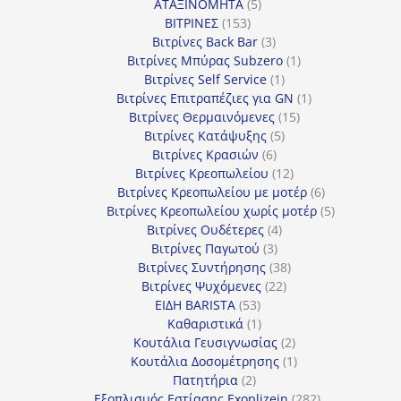
5
προϊόν
ΑΤΑΞΙΝΟΜΗΤΑ
5
153
προϊόντα
ΒΙΤΡΙΝΕΣ
153
προϊόντα
3
Βιτρίνες Back Bar
3
προϊόντα
1
Βιτρίνες Mπύρας Subzero
1
1
προϊόν
Βιτρίνες Self Service
1
προϊόν
1
Βιτρίνες Επιτραπέζιες για GN
1
15
προϊόν
Βιτρίνες Θερμαινόμενες
15
5
προϊόντα
Βιτρίνες Κατάψυξης
5
6
προϊόντα
Βιτρίνες Κρασιών
6
προϊόντα
12
Βιτρίνες Κρεοπωλείου
12
προϊόντα
6
Βιτρίνες Κρεοπωλείου με μοτέρ
6
προϊόντα
5
Βιτρίνες Κρεοπωλείου χωρίς μοτέρ
5
4
προϊόντα
Βιτρίνες Ουδέτερες
4
3
προϊόντα
Βιτρίνες Παγωτού
3
προϊόντα
38
Βιτρίνες Συντήρησης
38
22
προϊόντα
Βιτρίνες Ψυχόμενες
22
53
προϊόντα
ΕΙΔΗ BARISTA
53
προϊόντα
1
Καθαριστικά
1
προϊόν
2
Κουτάλια Γευσιγνωσίας
2
προϊόντα
1
Κουτάλια Δοσομέτρησης
1
2
προϊόν
Πατητήρια
2
προϊόντα
282
Εξοπλισμός Εστίασης Exoplizein
282