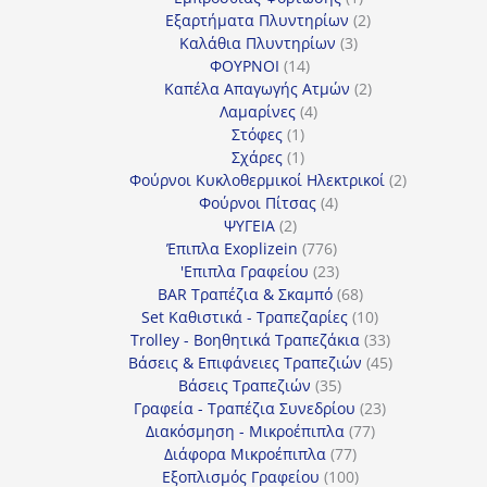
προϊόν
2
Εξαρτήματα Πλυντηρίων
2
3
προϊόντα
Καλάθια Πλυντηρίων
3
14
προϊόντα
ΦΟΥΡΝΟΙ
14
προϊόντα
2
Καπέλα Απαγωγής Ατμών
2
4
προϊόντα
Λαμαρίνες
4
1
προϊόντα
Στόφες
1
προϊόν
1
Σχάρες
1
προϊόν
2
Φούρνοι Κυκλοθερμικοί Ηλεκτρικοί
2
4
προϊόντα
Φούρνοι Πίτσας
4
2
προϊόντα
ΨΥΓΕΙΑ
2
προϊόντα
776
Έπιπλα Exoplizein
776
προϊόντα
23
'Επιπλα Γραφείου
23
προϊόντα
68
BAR Τραπέζια & Σκαμπό
68
προϊόντα
10
Set Καθιστικά - Τραπεζαρίες
10
προϊόντα
33
Trolley - Βοηθητικά Τραπεζάκια
33
προϊόντα
45
Βάσεις & Επιφάνειες Τραπεζιών
45
35
προϊόντα
Βάσεις Τραπεζιών
35
προϊόντα
23
Γραφεία - Τραπέζια Συνεδρίου
23
77
προϊόντα
Διακόσμηση - Μικροέπιπλα
77
77
προϊόντα
Διάφορα Μικροέπιπλα
77
προϊόντα
100
Εξοπλισμός Γραφείου
100