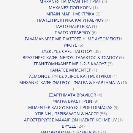
προϊόντα
2
ΜΗΧΑΝΕΣ ΓΙΑ ΜΑΛΛΙ ΤΗΣ ΓΡΙΑΣ
2
1
προϊόντα
ΜΗΧΑΝΕΣ ΠΟΠ ΚΟΡΝ
1
προϊόν
6
ΜΠΑΙΝ ΜΑΡΙ ΗΛΕΚΤΡΙΚΑ
6
προϊόντα
7
ΠΛΑΤΩ ΗΛΕΚΤΡΙΚΑ ΚΑΙ ΥΓΡΑΕΡΙΟΥ
7
1
προϊόντα
ΠΛΑΤΩ ΗΛΕΚΤΡΙΚΑ
1
6
προϊόν
ΠΛΑΤΩ ΥΓΡΑΕΡΙΟΥ
6
προϊόντα
ΣΑΛΑΜΑΝΔΡΕΣ ΜΕ ΠΙΑΣΤΡΕΣ Η' ΜΕ ΑΥΞΟΜΕΙΩΣΗ
6
ΥΨΟΥΣ
6
προϊόντα
35
ΣΥΣΚΕΥΕΣ CAFE-ΠΑΓΩΤΟΥ
35
προϊόντα
5
ΒΡΑΣΤΗΡΕΣ ΚΑΦΕ, ΝΕΡΟΥ, ΓΑΛΑΚΤΟΣ & ΤΣΑΓΙΟΥ
5
3
προϊ
ΓΡΑΝΙΤΟΜΗΧΑΝΕΣ ΜΕ 1-2-3 ΚΑΔΟΥΣ
3
1
προϊόντα
ΚΑΝΑΤΕΣ ΜΠΛΕΝΤΕΡ
1
προϊόν
1
ΛΕΜΟΝΟΣΤΙΦΤΕΣ ΧΕΙΡΟΣ ΚΑΙ ΗΛΕΚΤΡΙΚΟΙ
1
προϊόν
ΜΗΧΑΝΕΣ ΚΑΦΕ ΦΙΛΤΡΟΥ - ΦΙΛΤΡΑ & ΕΞΑΡΤΗΜΑΤΑ
16
16
προϊόντα
4
ΕΞΑΡΤΗΜΑΤΑ BRAVILOR
4
9
προϊόντα
ΦΙΛΤΡΑ ΒΡΑΣΤΗΡΩΝ
9
προϊόντα
9
ΜΠΛΕΝΤΕΡ ΚΑΙ ΣΥΣΚΕΥΕΣ ΠΡΟΕΤΟΙΜΑΣΙΑΣ
9
56
προϊόντ
ΥΓΙΕΙΝΗ , ΠΕΡΙΒΑΛΛΟΝ & HACCP
56
προϊόντα
1
ΑΠΟΣΤΕΙΡΩΤΕΣ ΜΑΧΑΙΡΙΩΝ ΗΛΕΚΤΡΙΚΟΙ ΜΕ UV
1
24
προϊό
ΒΡΥΣΕΣ
24
προϊόντα
1
ΕΝΤΟΜΟΠΑΓΙΔΕΣ ΗΛΕΚΤΡΙΚΕΣ
1