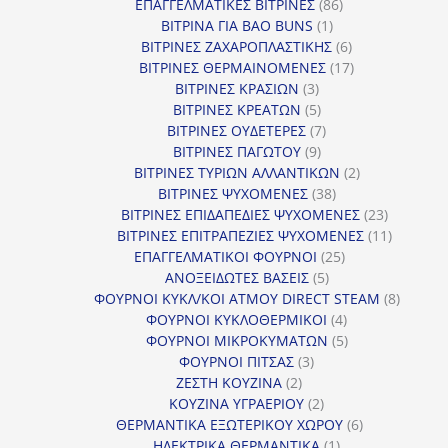
προϊόντα
86
ΕΠΑΓΓΕΛΜΑΤΙΚΕΣ ΒΙΤΡΙΝΕΣ
86
1
προϊόντα
ΒΙΤΡΙΝΑ ΓΙΑ BAO BUNS
1
προϊόν
6
ΒΙΤΡΙΝΕΣ ΖΑΧΑΡΟΠΛΑΣΤΙΚΗΣ
6
προϊόντα
17
ΒΙΤΡΙΝΕΣ ΘΕΡΜΑΙΝΟΜΕΝΕΣ
17
3
προϊόντα
ΒΙΤΡΙΝΕΣ ΚΡΑΣΙΩΝ
3
προϊόντα
5
ΒΙΤΡΙΝΕΣ ΚΡΕΑΤΩΝ
5
προϊόντα
7
ΒΙΤΡΙΝΕΣ ΟΥΔΕΤΕΡΕΣ
7
9
προϊόντα
ΒΙΤΡΙΝΕΣ ΠΑΓΩΤΟΥ
9
προϊόντα
2
ΒΙΤΡΙΝΕΣ ΤΥΡΙΩΝ ΑΛΛΑΝΤΙΚΩΝ
2
38
προϊόντα
ΒΙΤΡΙΝΕΣ ΨΥΧΟΜΕΝΕΣ
38
προϊόντα
23
ΒΙΤΡΙΝΕΣ ΕΠΙΔΑΠΕΔΙΕΣ ΨΥΧΟΜΕΝΕΣ
23
προϊόντα
11
ΒΙΤΡΙΝΕΣ ΕΠΙΤΡΑΠΕΖΙΕΣ ΨΥΧΟΜΕΝΕΣ
11
25
προϊόντ
ΕΠΑΓΓΕΛΜΑΤΙΚΟΙ ΦΟΥΡΝΟΙ
25
5
προϊόντα
ΑΝΟΞΕΙΔΩΤΕΣ ΒΑΣΕΙΣ
5
προϊόντα
8
ΦΟΥΡΝΟΙ ΚΥΚΛ/ΚΟΙ ΑΤΜΟΥ DIRECT STEAM
8
4
προϊόν
ΦΟΥΡΝΟΙ ΚΥΚΛΟΘΕΡΜΙΚΟΙ
4
προϊόντα
5
ΦΟΥΡΝΟΙ ΜΙΚΡΟΚΥΜΑΤΩΝ
5
3
προϊόντα
ΦΟΥΡΝΟΙ ΠΙΤΣΑΣ
3
2
προϊόντα
ΖΕΣΤΗ ΚΟΥΖΙΝΑ
2
προϊόντα
2
ΚΟΥΖΙΝΑ ΥΓΡΑΕΡΙΟΥ
2
προϊόντα
6
ΘΕΡΜΑΝΤΙΚΑ ΕΞΩΤΕΡΙΚΟΥ ΧΩΡΟΥ
6
1
προϊόντα
ΗΛΕΚΤΡΙΚΑ ΘΕΡΜΑΝΤΙΚΑ
1