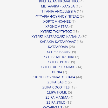
προϊόντα
4
ΚΡΕΠΑΣ ΑΝΤΙΚΟΛΛΗΤΙΚΑ
4
13
προϊόντα
ΜΕΤΑΛΛΙΚΑ - ΧΑΛΥΒΑ
13
προϊόντα
11
ΤΗΓΑΝΙΑ ΑΝΟΞΕΙΔΩΤΑ
11
προϊόντα
5
ΦΤΥΑΡΙΑ ΦΟΥΡΝΟΥ ΠΙΤΣΑΣ
5
7
προϊόντα
ΧΟΡΤΟΜΗΧΑΝΕΣ
7
6
προϊόντα
ΧΡΟΝΟΜΕΤΡΑ
6
προϊόντα
15
ΧΥΤΡΕΣ ΤΑΧΥΤΗΤΟΣ
15
προϊόντα
80
ΧΥΤΡΕΣ-ΚΑΤΣΑΡΟΛΕΣ-ΚΑΠΑΚΙΑ
80
18
προϊόντα
ΚΑΠΑΚΙΑ ΚΑΤΣΑΡΟΛΑΣ
18
28
προϊόντα
ΚΑΤΣΑΡΟΛΙΑ
28
προϊόντα
9
ΧΥΤΡΕΣ ΒΑΘΙΕΣ
9
προϊόντα
2
ΧΥΤΡΕΣ ΜΕ ΚΑΠΑΚΙ
2
9
προϊόντα
ΧΥΤΡΕΣ ΡΗΧΕΣ
9
προϊόντα
14
ΧΥΤΡΕΣ ΧΩΡΙΣ ΚΑΠΑΚΙ
14
2
προϊόντα
ΧΩΝΙΑ
2
προϊόντα
44
ΣΚΕΥΗ ΚΟΥΖΙΝΑΣ ΟΙΚΙΑΚΑ
44
2
προϊόντα
ΣΕΙΡΑ BASIC
2
προϊόντα
18
ΣΕΙΡΑ COCOTTES
18
5
προϊόντα
ΣΕΙΡΑ HOME
5
προϊόντα
4
ΣΕΙΡΑ MAGMA
4
15
προϊόντα
ΣΕΙΡΑ STILO
15
26
προϊόντα
ΚΑΤΑΨΥΞΕΙΣ
26