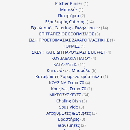
προϊόντα
1
Pitcher Rinser
1
1
προϊόν
Μπρελόκ
1
προϊόν
2
Πατητήρια
2
προϊόντα
14
Εξοπλισμός Catering
14
προϊόντα
14
Εξοπλισμός Catering - Εκδηλώσεων
14
5
προϊόντα
ΕΠΙΤΡΑΠΕΖΙΟΣ ΕΞΟΠΛΙΣΜΟΣ
5
προϊόντα
1
ΕΙΔΗ ΠΡΟΕΤΟΙΜΑΣΙΑΣ ΖΑΧΑΡΟΠΛΑΣΤΙΚΗΣ
1
1
προϊόν
ΦΟΡΜΕΣ
1
προϊόν
4
ΣΚΕΥΗ ΚΑΙ ΕΙΔΗ ΠΑΡΟΥΣΙΑΣΗΣ BUFFET
4
4
προϊόντα
ΚΟΥΒΑΔΑΚΙΑ ΠΑΓΟΥ
4
11
προϊόντα
ΚΑΤΑΨΥΞΕΙΣ
11
προϊόντα
6
Καταψύκτες Μπαούλα
6
προϊόντα
1
Καταψύκτες Συρόμενα κρύσταλλα
1
4
προϊόν
ΚΟΥΖΙΝΑ Σειρά 70
4
προϊόντα
1
Κουζίνες Σειρά 70
1
64
προϊόν
ΜΙΚΡΟΣΥΣΚΕΥΕΣ
64
3
προϊόντα
Chafing Dish
3
3
προϊόντα
Sous Vide
3
προϊόντα
3
Αποχυμωτές & Στίφτες
3
3
προϊόντα
Βραστήρες
3
προϊόντα
2
Διανεμητές
2