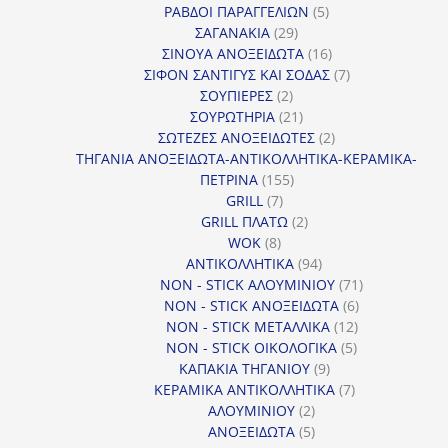
προϊόντα
5
ΡΑΒΔΟΙ ΠΑΡΑΓΓΕΛΙΩΝ
5
29
προϊόντα
ΣΑΓΑΝΑΚΙΑ
29
προϊόντα
16
ΣΙΝΟΥΑ ΑΝΟΞΕΙΔΩΤΑ
16
προϊόντα
7
ΣΙΦΟΝ ΣΑΝΤΙΓΥΣ ΚΑΙ ΣΟΔΑΣ
7
2
προϊόντα
ΣΟΥΠΙΕΡΕΣ
2
προϊόντα
21
ΣΟΥΡΩΤΗΡΙΑ
21
προϊόντα
2
ΣΩΤΕΖΕΣ ΑΝΟΞΕΙΔΩΤΕΣ
2
προϊόντα
ΤΗΓΑΝΙΑ ΑΝΟΞΕΙΔΩΤΑ-ΑΝΤΙΚΟΛΛΗΤΙΚΑ-ΚΕΡΑΜΙΚΑ-
155
ΠΕΤΡΙΝΑ
155
7
προϊόντα
GRILL
7
προϊόντα
2
GRILL ΠΛΑΤΩ
2
8
προϊόντα
WOK
8
προϊόντα
94
ΑΝΤΙΚΟΛΛΗΤΙΚΑ
94
προϊόντα
71
NON - STICK ΑΛΟΥΜΙΝΙΟΥ
71
6
προϊόντα
NON - STICK ΑΝΟΞΕΙΔΩΤΑ
6
12
προϊόντα
NON - STICK ΜΕΤΑΛΛΙΚΑ
12
5
προϊόντα
NON - STICK ΟΙΚΟΛΟΓΙΚΑ
5
9
προϊόντα
ΚΑΠΑΚΙΑ ΤΗΓΑΝΙΟΥ
9
προϊόντα
7
ΚΕΡΑΜΙΚΑ ΑΝΤΙΚΟΛΛΗΤΙΚΑ
7
2
προϊόντα
ΑΛΟΥΜΙΝΙΟΥ
2
προϊόντα
5
ΑΝΟΞΕΙΔΩΤΑ
5