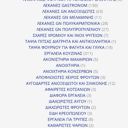
130
προ
ΛΕΚΑΝΕΣ GASTRONOM
130
προϊόντα
63
ΛΕΚΑΝΕΣ GN ΑΝΟΞΕΙΔΩΤΕΣ
63
11
προϊόντα
ΛΕΚΑΝΕΣ GN ΜΕΛΑΜΙΝΗΣ
11
προϊόντα
28
ΛΕΚΑΝΕΣ GN ΠΟΛΥΚΑΡΜΠΟΝΙΚΑ
28
προϊόντα
27
ΛΕΚΑΝΕΣ GN ΠΟΛΥΠΡΟΠΥΛΕΝΙΟΥ
27
7
προϊόντα
ΣΧΑΡΕΣ ΧΡΩΜΙΟΥ ΚΑΙ INOX ΨΥΓΕΙΩΝ
7
προϊόντα
1
ΤΑΨΙΑ ΠΙΤΣΑΣ ΔΙΑΤΡΗΤΑ ΚΑΙ ΑΝΤΙΚΟΛΛΗΤΙΚΑ
1
18
προϊόν
ΤΑΨΙΑ ΦΟΥΡΝΟΥ ΓΙΑ ΦΑΓΗΤΑ ΚΑΙ ΓΛΥΚΑ
18
311
προϊόντ
ΕΡΓΑΛΕΙΑ ΚΟΥΖΙΝΑΣ
311
προϊόντα
5
ΑΚΟΝΙΣΤΗΡΙΑ ΜΑΧΑΙΡΙΩΝ
5
1
προϊόντα
ΑΝΟΙΧΤΗΡΙΑ
1
προϊόν
5
ΑΝΟΙΧΤΗΡΙΑ ΚΟΝΣΕΡΒΩΝ
5
προϊόντα
3
ΑΠΟΦΛΟΙΩΤΕΣ ΧΕΙΡΟΣ ΦΡΟΥΤΩΝ
3
προϊόντα
12
ΑΥΓΟΔΑΡΤΕΣ ΑΝΟΞΕΙΔΩΤΟΙ ΚΑΙ ΣΙΛΙΚΟΝΗΣ
12
3
προϊόν
ΑΦΑΙΡΕΤΕΣ ΚΟΤΣΑΝΙΩΝ
3
3
προϊόντα
ΔΙΑΦΟΡΑ ΕΡΓΑΛΕΙΑ
3
προϊόντα
1
ΔΙΑΧΩΡΙΣΤΕΣ ΑΥΓΟΥ
1
προϊόν
2
ΔΙΑΧΩΡΙΣΤΕΣ ΦΡΟΥΤΩΝ
2
3
προϊόντα
ΕΙΔΗ ΚΡΕΟΠΩΛΕΙΟΥ
3
προϊόντα
8
ΕΡΓΑΛΕΙΑ ΓΙΑ ΤΡΥΠΕΣ
8
προϊόντα
2
ΚΑΘΑΡΙΣΤΕΣ ΨΑΡΙΩΝ
2