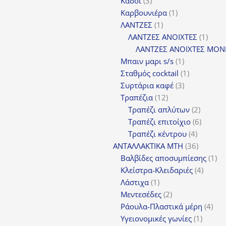
Κάδοι
3
προϊόντα
1
Καρβουνιέρα
1
1
προϊόν
ΛΑΝΤΖΕΣ
1
προϊόν
1
ΛΑΝΤΖΕΣ ΑΝΟΙΧΤΕΣ
1
προϊ
ΛΑΝΤΖΕΣ ΑΝΟΙΧΤΕΣ ΜΟΝ
1
Μπαιν μαρι s/s
1
προϊόν
1
Σταθμός cocktail
1
3
προϊόν
Συρτάρια καφέ
3
12
προϊόντα
Τραπέζια
12
προϊόντα
2
Τραπέζι απλύτων
2
προϊόν
6
Τραπέζι επιτοίχιο
6
4
προϊόν
Τραπέζι κέντρου
4
προϊόντ
36
ΑΝΤΑΛΛΑΚΤΙΚΑ MTH
36
προϊόντ
1
Βαλβίδες αποσυμπίεσης
1
4
πρ
Κλείστρα-Κλειδαριές
4
1
προϊόν
Λάστιχα
1
προϊόν
2
Μεντεσέδες
2
προϊόντα
4
Ράουλα-Πλαστικά μέρη
4
1
προ
Υγειονομικές γωνίες
1