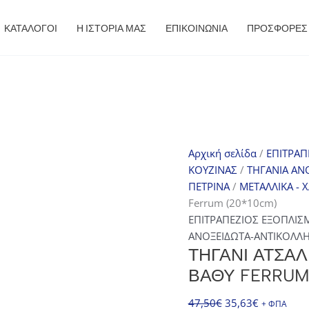
ΚΑΤΑΛΟΓΟΙ
Η ΙΣΤΟΡΙΑ ΜΑΣ
ΕΠΙΚΟΙΝΩΝΙΑ
ΠΡΟΣΦΟΡΈΣ
Αρχική σελίδα
/
ΕΠΙΤΡΑΠ
ΚΟΥΖΙΝΑΣ
/
ΤΗΓΑΝΙΑ ΑΝ
ΠΕΤΡΙΝΑ
/
ΜΕΤΑΛΛΙΚΑ - 
Ferrum (20*10cm)
ΕΠΙΤΡΑΠΕΖΙΟΣ ΕΞΟΠΛΙΣ
ΑΝΟΞΕΙΔΩΤΑ-ΑΝΤΙΚΟΛΛΗ
ΤΗΓΆΝΙ ΑΤΣΆ
ΒΑΘΎ FERRUM
Original
Η
47,50
€
35,63
€
+ ΦΠΑ