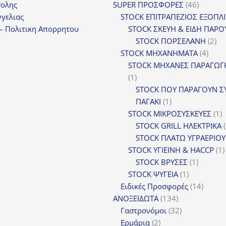
προϊόντα
46
τολης
SUPER ΠΡΟΣΦΟΡΕΣ
46
προϊόντ
γελιας
STOCK ΕΠΙΤΡΑΠΕΖΙΟΣ ΕΞΟΠΛ
– Πολιτικη Απορρητου
STOCK ΣΚΕΥΗ & ΕΙΔΗ ΠΑΡΟ
2
STOCK ΠΟΡΣΕΛΑΝΗ
2
4
πρ
STOCK ΜΗΧΑΝΗΜΑΤΑ
4
προϊ
STOCK ΜΗΧΑΝΕΣ ΠΑΡΑΓΩΓ
1
1
προϊόν
STOCK ΠΟΥ ΠΑΡΑΓΟΥΝ Σ
1
ΠΑΓΑΚΙ
1
προϊόν
1
STOCK ΜΙΚΡΟΣΥΣΚΕΥΕΣ
1
π
STOCK GRILL ΗΛΕΚΤΡΙΚΑ
STOCK ΠΛΑΤΩ ΥΓΡΑΕΡΙΟΥ
STOCK ΥΓΙΕΙΝΗ & HACCP
1
1
STOCK ΒΡΥΣΕΣ
1
1
προϊόν
STOCK ΨΥΓΕΙΑ
1
προϊόν
14
Ειδικές Προσφορές
14
134
προϊόν
ΑΝΟΞΕΙΔΩΤΑ
134
προϊόντα
32
Γαστρονόμοι
32
2
προϊόντα
Ερμάρια
2