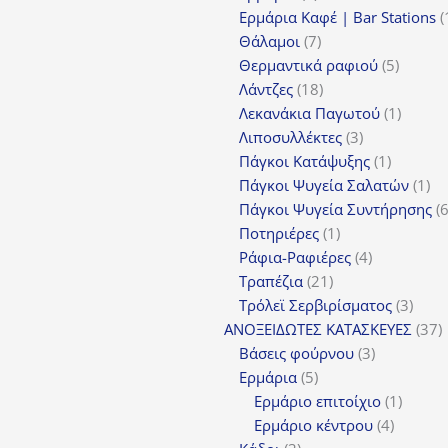
προϊόντα
Ερμάρια Καφέ | Bar Stations
7
Θάλαμοι
7
προϊόντα
5
Θερμαντικά ραφιού
5
18
προϊόν
Λάντζες
18
προϊόντα
1
Λεκανάκια Παγωτού
1
3
προϊόν
Λιποσυλλέκτες
3
προϊόντα
1
Πάγκοι Κατάψυξης
1
προϊόν
1
Πάγκοι Ψυγεία Σαλατών
1
πρ
Πάγκοι Ψυγεία Συντήρησης
1
Ποτηριέρες
1
προϊόν
4
Ράφια-Ραφιέρες
4
21
προϊόντα
Τραπέζια
21
προϊόντα
3
Τρόλεϊ Σερβιρίσματος
3
προϊ
3
ΑΝΟΞΕΙΔΩΤΕΣ ΚΑΤΑΣΚΕΥΕΣ
37
3
π
Βάσεις φούρνου
3
5
προϊόντα
Ερμάρια
5
προϊόντα
1
Ερμάριο επιτοίχιο
1
4
προϊόν
Ερμάριο κέντρου
4
3
προϊόντ