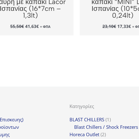
αύρη με καπάκι Lacor
καπάκι “MINI” 
Ισπανίας (16*7cm –
Ισπανίας (10*
1,3lt)
0,24lt)
Original
Η
Original
Η
55,50
€
41,63
€
23,10
€
17,33
€
+ ΦΠΑ
+ Φ
price
τρέχουσα
price
τρέ
was:
τιμή
was:
τιμ
55,50€.
είναι:
23,10€.
είν
41,63€.
17,
Κατηγορίες
1
(Επισκευης)
BLAST CHILLERS
1
προϊόν
ροϊοντων
Blast Chillers / Shock Freezers
2
ωμης
Horeca Outlet
2