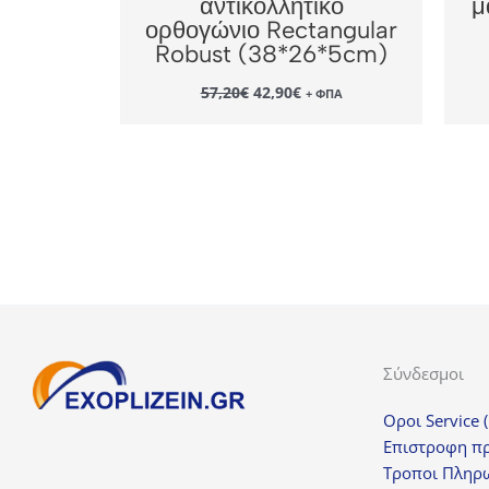
αντικολλητικό
μ
ορθογώνιο Rectangular
Robust (38*26*5cm)
Original
Η
57,20
€
42,90
€
+ ΦΠΑ
price
τρέχουσα
was:
τιμή
57,20€.
είναι:
42,90€.
Σύνδεσμοι
Οροι Service 
Επιστροφη π
Τροποι Πληρ