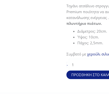
price
τρέχουσα
Τηγάνι ατσάλινο στρογγυ
was:
τιμή
Premium ποιότητα να αντ
47,50€.
είναι:
κατανάλωσης ενέργειας . 
35,63€.
πλυντήριο πιάτων.
Διάμετρος: 20cm.
Ύψος: 10cm.
Πάχος: 2,5mm.
Συμβατό με
χερούλι σιλι
Τηγάνι
-
ατσάλινο
στρογγυλεμένο
ΠΡΟΣΘΉΚΗ ΣΤΟ ΚΑΛΆ
και
βαθύ
Ferrum
(20*10cm)
ποσότητα