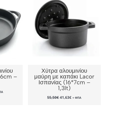
ινίου
Χύτρα αλουμινίου
36cm –
μαύρη με καπάκι Lacor
Ισπανίας (16*7cm –
1,3lt)
ΠΑ
χουσα
Original
Η
55,50
€
41,63
€
+ ΦΠΑ
ή
price
τρέχουσα
αι:
was:
τιμή
90€.
55,50€.
είναι:
41,63€.