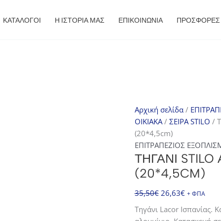
ΚΑΤΑΛΟΓΟΙ
Η ΙΣΤΟΡΙΑ ΜΑΣ
ΕΠΙΚΟΙΝΩΝΙΑ
ΠΡΟΣΦΟΡΈΣ
Αρχική σελίδα
/
ΕΠΙΤΡΑΠ
ΟΙΚΙΑΚΑ
/
ΣΕΙΡΑ STILO
/ Τ
(20*4,5cm)
ΕΠΙΤΡΑΠΕΖΙΟΣ ΕΞΟΠΛΙΣ
ΤΗΓΆΝΙ STILO
(20*4,5CM)
Original
Η
35,50
€
26,63
€
+ ΦΠΑ
price
τρέχουσα
Τηγάνι Lacor Ισπανίας. 
was:
τιμή