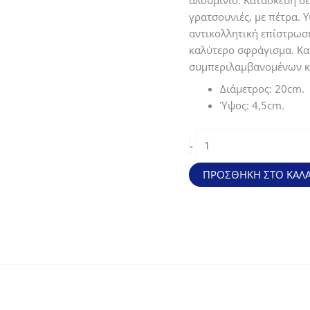
αλουμίνιο. Κατασκευή σε
35,50€.
είναι:
γρατσουνιές, με πέτρα. 
26,63€.
αντικολλητική επίστρωση
καλύτερο σφράγισμα. Κατ
συμπεριλαμβανομένων κ
Διάμετρος: 20cm.
Ύψος: 4,5cm.
Τηγάνι
-
Stilo
από
ΠΡΟΣΘΉΚΗ ΣΤΟ ΚΑΛΆ
στιβαρό
χυτό
αλουμίνιο
(20*4,5cm)
ποσότητα