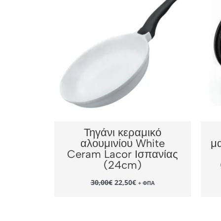
Τηγάνι κεραμικό
αλουμινίου White
μ
Ceram Lacor Ισπανίας
(24cm)
Original
Η
30,00
€
22,50
€
+ ΦΠΑ
price
τρέχουσα
was:
τιμή
30,00€.
είναι:
22,50€.