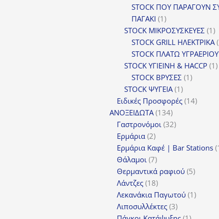
προϊόν
STOCK ΠΟΥ ΠΑΡΑΓΟΥΝ Σ
1
ΠΑΓΑΚΙ
1
προϊόν
1
STOCK ΜΙΚΡΟΣΥΣΚΕΥΕΣ
1
π
STOCK GRILL ΗΛΕΚΤΡΙΚΑ
STOCK ΠΛΑΤΩ ΥΓΡΑΕΡΙΟΥ
STOCK ΥΓΙΕΙΝΗ & HACCP
1
1
STOCK ΒΡΥΣΕΣ
1
1
προϊόν
STOCK ΨΥΓΕΙΑ
1
προϊόν
14
Ειδικές Προσφορές
14
134
προϊόν
ΑΝΟΞΕΙΔΩΤΑ
134
προϊόντα
32
Γαστρονόμοι
32
2
προϊόντα
Ερμάρια
2
προϊόντα
Ερμάρια Καφέ | Bar Stations
7
Θάλαμοι
7
προϊόντα
5
Θερμαντικά ραφιού
5
18
προϊόν
Λάντζες
18
προϊόντα
1
Λεκανάκια Παγωτού
1
3
προϊόν
Λιποσυλλέκτες
3
προϊόντα
1
Πάγκοι Κατάψυξης
1