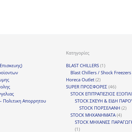
Κατηγορίες
1
(Επισκευης)
BLAST CHILLERS
1
προϊόν
ροϊοντων
Blast Chillers / Shock Freezers
2
ωμης
Horeca Outlet
2
προϊόντα
46
τολης
SUPER ΠΡΟΣΦΟΡΕΣ
46
προϊόντ
γελιας
STOCK ΕΠΙΤΡΑΠΕΖΙΟΣ ΕΞΟΠΛ
– Πολιτικη Απορρητου
STOCK ΣΚΕΥΗ & ΕΙΔΗ ΠΑΡΟ
2
STOCK ΠΟΡΣΕΛΑΝΗ
2
4
πρ
STOCK ΜΗΧΑΝΗΜΑΤΑ
4
προϊ
STOCK ΜΗΧΑΝΕΣ ΠΑΡΑΓΩΓ
1
1