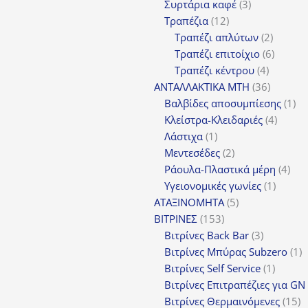
3
προϊόν
Συρτάρια καφέ
3
12
προϊόντα
Τραπέζια
12
προϊόντα
2
Τραπέζι απλύτων
2
προϊόν
6
Τραπέζι επιτοίχιο
6
4
προϊόν
Τραπέζι κέντρου
4
προϊόντ
36
ΑΝΤΑΛΛΑΚΤΙΚΑ MTH
36
προϊόντ
1
Βαλβίδες αποσυμπίεσης
1
4
πρ
Κλείστρα-Κλειδαριές
4
1
προϊόν
Λάστιχα
1
προϊόν
2
Μεντεσέδες
2
προϊόντα
4
Ράουλα-Πλαστικά μέρη
4
1
προ
Υγειονομικές γωνίες
1
5
προϊόν
ΑΤΑΞΙΝΟΜΗΤΑ
5
153
προϊόντα
ΒΙΤΡΙΝΕΣ
153
προϊόντα
3
Βιτρίνες Back Bar
3
προϊόντα
1
Βιτρίνες Mπύρας Subzero
1
1
π
Βιτρίνες Self Service
1
προϊόν
Βιτρίνες Επιτραπέζιες για GN
1
Βιτρίνες Θερμαινόμενες
15