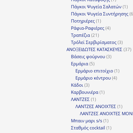
προϊόν
1
Πάγκοι Ψυγεία Σαλατών
1
πρ
Πάγκοι Ψυγεία Συντήρησης
1
Ποτηριέρες
1
προϊόν
4
Ράφια-Ραφιέρες
4
21
προϊόντα
Τραπέζια
21
προϊόντα
3
Τρόλεϊ Σερβιρίσματος
3
προϊ
3
ΑΝΟΞΕΙΔΩΤΕΣ ΚΑΤΑΣΚΕΥΕΣ
37
3
π
Βάσεις φούρνου
3
5
προϊόντα
Ερμάρια
5
προϊόντα
1
Ερμάριο επιτοίχιο
1
4
προϊόν
Ερμάριο κέντρου
4
3
προϊόντ
Κάδοι
3
προϊόντα
1
Καρβουνιέρα
1
1
προϊόν
ΛΑΝΤΖΕΣ
1
προϊόν
1
ΛΑΝΤΖΕΣ ΑΝΟΙΧΤΕΣ
1
προϊ
ΛΑΝΤΖΕΣ ΑΝΟΙΧΤΕΣ ΜΟΝ
1
Μπαιν μαρι s/s
1
προϊόν
1
Σταθμός cocktail
1