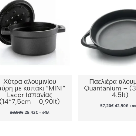
Χύτρα αλουμινίου
Παελιέρα αλουμ
αύρη με καπάκι “MINI”
Quantanium – (
Lacor Ισπανίας
4.5lt)
(14*7,5cm – 0,90lt)
Original
Η
57,20
€
42,90
€
+ Φ
price
τρέ
Original
Η
33,90
€
25,43
€
+ ΦΠΑ
was:
τιμ
price
τρέχουσα
57,20€.
είν
was:
τιμή
42,
33,90€.
είναι:
25,43€.