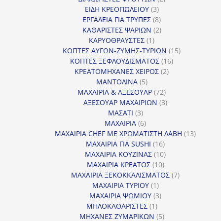
3
προϊόντα
ΕΙΔΗ ΚΡΕΟΠΩΛΕΙΟΥ
3
προϊόντα
8
ΕΡΓΑΛΕΙΑ ΓΙΑ ΤΡΥΠΕΣ
8
προϊόντα
2
ΚΑΘΑΡΙΣΤΕΣ ΨΑΡΙΩΝ
2
1
προϊόντα
ΚΑΡΥΟΘΡΑΥΣΤΕΣ
1
προϊόν
15
ΚΟΠΤΕΣ ΑΥΓΩΝ-ΖΥΜΗΣ-ΤΥΡΙΩΝ
15
16
προϊόντα
ΚΟΠΤΕΣ ΞΕΦΛΟΥΔΙΣΜΑΤΟΣ
16
2
προϊόντα
ΚΡΕΑΤΟΜΗΧΑΝΕΣ ΧΕΙΡΟΣ
2
5
προϊόντα
ΜΑΝΤΟΛΙΝΑ
5
προϊόντα
72
ΜΑΧΑΙΡΙΑ & ΑΞΕΣΟΥΑΡ
72
προϊόντα
3
ΑΞΕΣΟΥΑΡ ΜΑΧΑΙΡΙΩΝ
3
3
προϊόντα
ΜΑΣΑΤΙ
3
προϊόντα
6
ΜΑΧΑΙΡΙΑ
6
προϊόντα
13
ΜΑΧΑΙΡΙΑ CHEF ΜΕ ΧΡΩΜΑΤΙΣΤΗ ΛΑΒΗ
13
16
προϊόντ
ΜΑΧΑΙΡΙΑ ΓΙΑ SUSHI
16
προϊόντα
10
ΜΑΧΑΙΡΙΑ ΚΟΥΖΙΝΑΣ
10
10
προϊόντα
ΜΑΧΑΙΡΙΑ ΚΡΕΑΤΟΣ
10
προϊόντα
7
ΜΑΧΑΙΡΙΑ ΞΕΚΟΚΚΑΛΙΣΜΑΤΟΣ
7
1
προϊόντα
ΜΑΧΑΙΡΙΑ ΤΥΡΙΟΥ
1
προϊόν
3
ΜΑΧΑΙΡΙΑ ΨΩΜΙΟΥ
3
1
προϊόντα
ΜΗΛΟΚΑΘΑΡΙΣΤΕΣ
1
προϊόν
5
ΜΗΧΑΝΕΣ ΖΥΜΑΡΙΚΩΝ
5