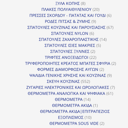
8
προϊόντα
ΞΥΛΑ ΚΟΠΗΣ
8
προϊόντα
20
ΠΛΑΚΕΣ ΠΟΛΥΑΙΘΥΛΕΝΙΟΥ
20
προϊόντα
6
ΠΡΕΣΣΕΣ ΣΚΟΡΔΟΥ - ΠΑΤΑΤΑΣ ΚΑΙ ΓΟΥΔΙ
6
9
προϊόντα
ΡΟΔΕΣ ΠΙΤΣΑΣ & ΖΥΜΗΣ
9
προϊόντα
67
ΣΠΑΤΟΥΛΕΣ ΚΟΥΖΙΝΑΣ ΚΑΙ ΠΑΡΟΥΣΙΑΣΗΣ
67
6
προϊόντ
ΣΠΑΤΟΥΛΕΣ NYLON
6
προϊόντα
14
ΣΠΑΤΟΥΛΕΣ ΖΑΧΑΡΟΠΛΑΣΤΙΚΗΣ
14
5
προϊόντα
ΣΠΑΤΟΥΛΕΣ ΙΣΙΕΣ ΜΑΚΡΙΕΣ
5
2
προϊόντα
ΣΠΑΤΟΥΛΕΣ ΞΥΛΙΝΕΣ
2
προϊόντα
22
ΤΡΙΦΤΕΣ ΑΝΟΞΕΙΔΩΤΟΙ
22
προϊόντα
2
ΤΡΥΦΕΡΟΠΟΙΗΤΕΣ ΚΡΕΑΤΟΣ ΜΠΑΤΕΣ ΣΦΥΡΙΑ
2
2
προϊόν
ΦΟΡΜΕΣ ΔΙΑΜΟΡΦΩΣΗΣ ΑΥΓΩΝ
2
προϊόντα
9
ΨΑΛΙΔΙΑ ΓΕΝΙΚΗΣ ΧΡΗΣΗΣ ΚΑΙ ΚΟΥΖΙΝΑΣ
9
552
προϊόντα
ΣΚΕΥΗ ΚΟΥΖΙΝΑΣ
552
προϊόντα
7
ΖΥΓΑΡΙΕΣ ΗΛΕΚΤΡΟΝΙΚΕΣ ΚΑΙ ΩΡΟΛΟΓΙΑΚΕΣ
7
61
προϊόν
ΘΕΡΜΟΜΕΤΡΑ ΑΝΑΛΟΓΙΚΑ ΚΑΙ ΨΗΦΙΑΚΑ
61
14
προϊόντ
ΘΕΡΜΟΜΕΤΡΑ
14
προϊόντα
1
ΘΕΡΜΟΜΕΤΡΑ ΑΚΙΔΑ
1
προϊόν
ΘΕΡΜΟΜΕΤΡΑ ΑΚΙΔΑ|ΕΠΙΤΡΑΠΕΖΙΟΣ
10
ΕΞΟΠΛΙΣΜΟΣ
10
προϊόντα
2
ΘΕΡΜΟΜΕΤΡΑ SOUS VIDE
2