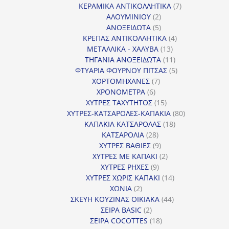
προϊόντα
7
ΚΕΡΑΜΙΚΑ ΑΝΤΙΚΟΛΛΗΤΙΚΑ
7
2
προϊόντα
ΑΛΟΥΜΙΝΙΟΥ
2
προϊόντα
5
ΑΝΟΞΕΙΔΩΤΑ
5
προϊόντα
4
ΚΡΕΠΑΣ ΑΝΤΙΚΟΛΛΗΤΙΚΑ
4
13
προϊόντα
ΜΕΤΑΛΛΙΚΑ - ΧΑΛΥΒΑ
13
προϊόντα
11
ΤΗΓΑΝΙΑ ΑΝΟΞΕΙΔΩΤΑ
11
προϊόντα
5
ΦΤΥΑΡΙΑ ΦΟΥΡΝΟΥ ΠΙΤΣΑΣ
5
7
προϊόντα
ΧΟΡΤΟΜΗΧΑΝΕΣ
7
6
προϊόντα
ΧΡΟΝΟΜΕΤΡΑ
6
προϊόντα
15
ΧΥΤΡΕΣ ΤΑΧΥΤΗΤΟΣ
15
προϊόντα
80
ΧΥΤΡΕΣ-ΚΑΤΣΑΡΟΛΕΣ-ΚΑΠΑΚΙΑ
80
18
προϊόντα
ΚΑΠΑΚΙΑ ΚΑΤΣΑΡΟΛΑΣ
18
28
προϊόντα
ΚΑΤΣΑΡΟΛΙΑ
28
προϊόντα
9
ΧΥΤΡΕΣ ΒΑΘΙΕΣ
9
προϊόντα
2
ΧΥΤΡΕΣ ΜΕ ΚΑΠΑΚΙ
2
9
προϊόντα
ΧΥΤΡΕΣ ΡΗΧΕΣ
9
προϊόντα
14
ΧΥΤΡΕΣ ΧΩΡΙΣ ΚΑΠΑΚΙ
14
2
προϊόντα
ΧΩΝΙΑ
2
προϊόντα
44
ΣΚΕΥΗ ΚΟΥΖΙΝΑΣ ΟΙΚΙΑΚΑ
44
2
προϊόντα
ΣΕΙΡΑ BASIC
2
προϊόντα
18
ΣΕΙΡΑ COCOTTES
18