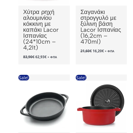
Χύτρα ρηχή
Σαγανάκι
αλουμινίου
στρογγυλό με
κόκκινη με
ξύλινη βάση
καπάκι Lacor
Lacor Ισπανίας
Ισπανίας
(16,2cm –
(24*10cm –
470ml)
4,2lt)
Original
Η
21,60
€
16,20
€
+ ΦΠΑ
price
τρέχουσα
Original
Η
83,90
€
62,93
€
+ ΦΠΑ
was:
τιμή
price
τρέχουσα
21,60€.
είναι:
was:
τιμή
16,20€.
83,90€.
είναι:
62,93€.
Sale!
Sale!