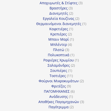
προϊόντα
3
Αποχυμωτές & Στίφτες
3
3
προϊόντα
Βραστήρες
3
προϊόντα
2
Διανεμητές
2
προϊόντα
2
Εργαλεία Κουζίνας
2
προϊόντα
1
Θερμαινόμενοι διανεμητές
1
1
προϊόν
Καφετιέρες
1
2
προϊόν
Κρεπιέρες
2
προϊόντα
1
Μπαιν Μαρί
1
4
προϊόν
Μπλέντερ
4
3
προϊόντα
Πλατώ
3
προϊόντα
1
Πολυκοπτικά
1
προϊόν
1
Ραφιέρες Χρωμίου
1
2
προϊόν
Σαλαμάνδρες
2
1
προϊόντα
Σουπιέρες
1
προϊόν
11
Τοστιέρες
11
προϊόντα
2
Φούρνοι Μικροκυμάτων
2
9
προϊόντα
Φριτέζες
9
προϊόντα
6
ΠΑΓΟΜΗΧΑΝΕΣ
6
1
προϊόντα
Ανάδευσης
1
προϊόν
3
Αποθήκες Παγομηχανών
3
2
προϊόντα
Παγότριμμα
2