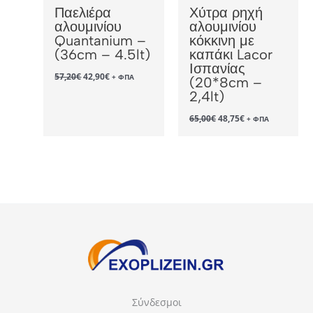
Παελιέρα
Χύτρα ρηχή
αλουμινίου
αλουμινίου
Quantanium –
κόκκινη με
(36cm – 4.5lt)
καπάκι Lacor
Ισπανίας
Original
Η
57,20
€
42,90
€
+ ΦΠΑ
(20*8cm –
price
τρέχουσα
2,4lt)
was:
τιμή
57,20€.
είναι:
Original
Η
42,90€.
65,00
€
48,75
€
+ ΦΠΑ
price
τρέχουσα
was:
τιμή
65,00€.
είναι:
48,75€.
Σύνδεσμοι