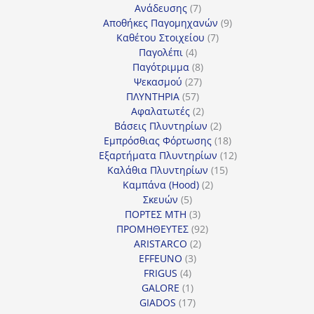
7
προϊόντα
Ανάδευσης
7
προϊόντα
9
Αποθήκες Παγομηχανών
9
7
προϊόντα
Καθέτου Στοιχείου
7
4
προϊόντα
Παγολέπι
4
προϊόντα
8
Παγότριμμα
8
27
προϊόντα
Ψεκασμού
27
57
προϊόντα
ΠΛΥΝΤΗΡΙΑ
57
προϊόντα
2
Αφαλατωτές
2
προϊόντα
2
Βάσεις Πλυντηρίων
2
προϊόντα
18
Εμπρόσθιας Φόρτωσης
18
προϊόντα
12
Εξαρτήματα Πλυντηρίων
12
15
προϊόντα
Καλάθια Πλυντηρίων
15
2
προϊόντα
Καμπάνα (Hood)
2
5
προϊόντα
Σκευών
5
προϊόντα
3
ΠΟΡΤΕΣ MTH
3
προϊόντα
92
ΠΡΟΜΗΘΕΥΤΕΣ
92
2
προϊόντα
ARISTARCO
2
3
προϊόντα
EFFEUNO
3
4
προϊόντα
FRIGUS
4
προϊόντα
1
GALORE
1
προϊόν
17
GIADOS
17