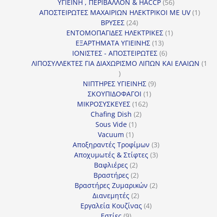
56
προϊόντ
ΥΓΙΕΙΝΗ , ΠΕΡΙΒΑΛΛΟΝ & HACCP
56
προϊόντα
1
ΑΠΟΣΤΕΙΡΩΤΕΣ ΜΑΧΑΙΡΙΩΝ ΗΛΕΚΤΡΙΚΟΙ ΜΕ UV
1
24
προϊό
ΒΡΥΣΕΣ
24
προϊόντα
1
ΕΝΤΟΜΟΠΑΓΙΔΕΣ ΗΛΕΚΤΡΙΚΕΣ
1
13
προϊόν
ΕΞΑΡΤΗΜΑΤΑ ΥΓΙΕΙΝΗΣ
13
προϊόντα
6
ΙΟΝΙΣΤΕΣ - ΑΠΟΣΤΕΙΡΩΤΕΣ
6
προϊόντα
ΛΙΠΟΣΥΛΛΕΚΤΕΣ ΓΙΑ ΔΙΑΧΩΡΙΣΜΟ ΛΙΠΩΝ ΚΑΙ ΕΛΑΙΩΝ
1
1
προϊόν
9
ΝΙΠΤΗΡΕΣ ΥΓΙΕΙΝΗΣ
9
1
προϊόντα
ΣΚΟΥΠΙΔΟΦΑΓΟΙ
1
162
προϊόν
ΜΙΚΡΟΣΥΣΚΕΥΕΣ
162
2
προϊόντα
Chafing Dish
2
1
προϊόντα
Sous Vide
1
1
προϊόν
Vacuum
1
προϊόν
3
Αποξηραντές Τροφίμων
3
3
προϊόντα
Αποχυμωτές & Στίφτες
3
2
προϊόντα
Βαφλιέρες
2
προϊόντα
2
Βραστήρες
2
προϊόντα
2
Βραστήρες Ζυμαρικών
2
2
προϊόντα
Διανεμητές
2
προϊόντα
4
Εργαλεία Κουζίνας
4
9
προϊόντα
Εστίες
9