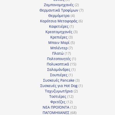
προϊόντα
2
Ζαμπονομηχανές
2
προϊόντα
7
Θερμαντικά Τροφίμων
7
4
προϊόντα
Θερμόμετρα
4
προϊόντα
6
Καρότσια Μεταφοράς
6
1
προϊόντα
Καφετιέρες
1
προϊόν
3
Κρεατομηχανές
3
3
προϊόντα
Κρεπιέρες
3
προϊόντα
5
Μπαιν Μαρί
5
7
προϊόντα
Μπλέντερ
7
17
προϊόντα
Πλατώ
17
προϊόντα
1
Πολτοποιητές
1
προϊόν
15
Πολυκοπτικά
15
1
προϊόντα
Σαλαμάνδρες
1
1
προϊόν
Σουπιέρες
1
προϊόν
3
Συσκευές Pancake
3
προϊόντα
1
Συσκευές για Hot Dog
1
2
προϊόν
Ταχυζυμωτήρια
2
12
προϊόντα
Τοστιέρες
12
12
προϊόντα
Φριτέζες
12
προϊόντα
12
ΝΕΑ ΠΡΟΪΟΝΤΑ
12
προϊόντα
68
ΠΑΓΟΜΗΧΑΝΕΣ
68