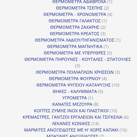
προϊόντα
1
ΘΕΡΜΟΜΕΤΡΑ ΑΔΙΑΒΡΟΧΑ
1
2
προϊόν
ΘΕΡΜΟΜΕΤΡΑ ΤΣΕΠΗΣ
2
προϊόντα
4
ΘΕΡΜΟΜΕΤΡΑ - ΧΡΟΝΟΜΕΤΡΑ
4
1
προϊόντα
ΘΕΡΜΟΜΕΤΡΑ ΓΑΛΑΚΤΟΣ
1
2
προϊόν
ΘΕΡΜΟΜΕΤΡΑ ΖΑΧΑΡΗΣ
2
προϊόντα
3
ΘΕΡΜΟΜΕΤΡΑ ΚΡΕΑΤΟΣ
3
προϊόντα
1
ΘΕΡΜΟΜΕΤΡΑ ΛΑΔΙΟΥ/ΤΗΓΑΝΙΣΜΑΤΟΣ
1
1
προϊόν
ΘΕΡΜΟΜΕΤΡΑ ΜΑΓΝΗΤΙΚΑ
1
προϊόν
5
ΘΕΡΜΟΜΕΤΡΑ ΜΕ ΥΠΕΡΥΘΡΕΣ
5
προϊόντα
ΘΕΡΜΟΜΕΤΡΑ ΠΗΡΟΥΝΕΣ - ΚΟΥΤΑΛΕΣ - ΣΠΑΤΟΥΛΕΣ
3
3
προϊόντα
3
ΘΕΡΜΟΜΕΤΡΑ ΠΟΛΛΑΠΛΩΝ ΧΡΗΣΕΩΝ
3
4
προϊόντ
ΘΕΡΜΟΜΕΤΡΑ ΦΟΥΡΝΟΥ
4
προϊόντα
10
ΘΕΡΜΟΜΕΤΡΑ ΨΥΓΕΙΟΥ-ΚΑΤΑΨΥΞΗΣ
10
5
προϊόντα
ΘΗΚΕΣ - ΚΑΛΥΜΜΑΤΑ
5
1
προϊόντα
ΥΓΡΟΜΕΤΡΑ
1
προϊόν
8
ΚΑΝΑΤΕΣ ΜΕΖΟΥΡΑ
8
προϊόντα
10
ΚΟΠΤΕΣ ΖΥΜΗΣ INOX ΚΑΙ ΠΛΑΣΤΙΚΟΙ
10
προϊόντα
6
ΚΡΕΜΑΣΤΡΕΣ, ΓΑΝΤΖΟΙ ΕΡΓΑΛΕΙΩΝ ΚΑΙ ΤΣΙΓΚΕΛΙΑ
6
14
προϊ
ΛΕΚΑΝΕΣ ΚΩΝΙΚΕΣ
14
προϊόντα
16
ΜΑΡΜΙΤΕΣ ΑΝΟΞΕΙΔΩΤΕΣ ΜΕ Η' ΧΩΡΙΣ ΚΑΠΑΚΙ
16
7
προϊ
ΜΠΑΣΙΝΕΣ ΑΝΟΞΕΙΔΩΤΕΣ
7