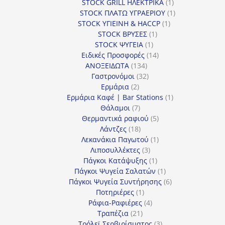
προϊόν
1
STOCK GRILL ΗΛΕΚΤΡΙΚΑ
1
προϊόν
1
STOCK ΠΛΑΤΩ ΥΓΡΑΕΡΙΟΥ
1
1
προϊόν
STOCK ΥΓΙΕΙΝΗ & HACCP
1
1
προϊόν
STOCK ΒΡΥΣΕΣ
1
1
προϊόν
STOCK ΨΥΓΕΙΑ
1
προϊόν
14
Ειδικές Προσφορές
14
134
προϊόντα
ΑΝΟΞΕΙΔΩΤΑ
134
προϊόντα
32
Γαστρονόμοι
32
2
προϊόντα
Ερμάρια
2
προϊόντα
1
Ερμάρια Καφέ | Bar Stations
1
7
προϊόν
Θάλαμοι
7
προϊόντα
5
Θερμαντικά ραφιού
5
18
προϊόντα
Λάντζες
18
προϊόντα
1
Λεκανάκια Παγωτού
1
3
προϊόν
Λιποσυλλέκτες
3
προϊόντα
1
Πάγκοι Κατάψυξης
1
προϊόν
1
Πάγκοι Ψυγεία Σαλατών
1
προϊόν
6
Πάγκοι Ψυγεία Συντήρησης
6
1
προϊόντα
Ποτηριέρες
1
προϊόν
4
Ράφια-Ραφιέρες
4
21
προϊόντα
Τραπέζια
21
προϊόντα
3
Τρόλεϊ Σερβιρίσματος
3