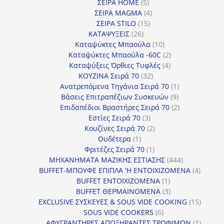
5
προϊόντα
ΣΕΙΡΑ HOME
5
προϊόντα
4
ΣΕΙΡΑ MAGMA
4
15
προϊόντα
ΣΕΙΡΑ STILO
15
26
προϊόντα
ΚΑΤΑΨΥΞΕΙΣ
26
προϊόντα
10
Καταψύκτες Μπαούλα
10
προϊόντα
2
Καταψύκτες Μπαούλα -60C
2
4
προϊόντα
Καταψύξεις Όρθιες Τυφλές
4
32
προϊόντα
ΚΟΥΖΙΝΑ Σειρά 70
32
προϊόντα
1
Ανατρεπόμενα Τηγάνια Σειρά 70
1
9
προϊόν
Βάσεις Επιτραπέζιων Συσκευών
9
προϊόντα
2
Επιδαπέδιοι Βραστήρες Σειρά 70
2
3
προϊόντα
Εστίες Σειρά 70
3
προϊόντα
2
Κουζίνες Σειρά 70
2
1
προϊόντα
Ουδέτερα
1
προϊόν
1
Φριτέζες Σειρά 70
1
προϊόν
444
ΜΗΧΑΝΗΜΑΤΑ ΜΑΖΙΚΗΣ ΕΣΤΙΑΣΗΣ
444
προϊόντα
4
BUFFET-ΜΠΟΥΦΕ ΕΠΙΠΛΑ 'Η ΕΝΤΟΙΧΙΖΟΜΕΝΑ
4
1
προϊόν
BUFFET ΕΝΤΟΙΧΙΖΟΜΕΝΑ
1
προϊόν
3
BUFFET ΘΕΡΜΑΙΝΟΜΕΝΑ
3
προϊόντα
15
EXCLUSIVE ΣΥΣΚΕΥΕΣ & SOUS VIDE COOKING
15
6
προϊόν
SOUS VIDE COOKERS
6
προϊόντα
1
ΑΦΥΓΡΑΝΤΗΡΕΣ ΑΠΟΞΗΡΑΝΤΕΣ ΤΡΟΦΙΜΩΝ
1