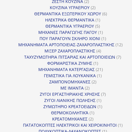
2
προϊόντα
ΖΕΣΤΗ ΚΟΥΖΙΝΑ
2
προϊόντα
2
ΚΟΥΖΙΝΑ ΥΓΡΑΕΡΙΟΥ
2
προϊόντα
6
ΘΕΡΜΑΝΤΙΚΑ ΕΞΩΤΕΡΙΚΟΥ ΧΩΡΟΥ
6
1
προϊόντα
ΗΛΕΚΤΡΙΚΑ ΘΕΡΜΑΝΤΙΚΑ
1
5
προϊόν
ΘΕΡΜΑΝΤΙΚΑ ΥΓΡΑΕΡΙΟΥ
5
προϊόντα
1
ΜΗΧΑΝΕΣ ΠΑΡΑΓΩΓΗΣ ΠΑΓΟΥ
1
προϊόν
1
ΠΟΥ ΠΑΡΑΓΟΥΝ ΣΚΛΗΡΟ ΧΙΟΝΙ
1
προϊόν
12
ΜΗΧΑΝΗΜΑΤΑ ΑΡΤΟΠΟΙΕΙΑΣ-ΖΑΧΑΡΟΠΛΑΣΤΙΚΗΣ
12
4
προϊ
ΜΙΞΕΡ ΖΑΧΑΡΟΠΛΑΣΤΙΚΗΣ
4
προϊόντα
7
ΤΑΧΥΖΥΜΩΤΗΡΙΑ ΠΙΤΣΑΡΙΑΣ ΚΑΙ ΑΡΤΟΠΟΙΕΙΩΝ
7
1
προϊό
ΦΟΡΜΑΡΙΣΤΙΚΑ ΖΥΜΗΣ
1
προϊόν
21
ΜΗΧΑΝΗΜΑΤΑ ΚΑΤΕΡΓΑΣΙΑΣ
21
1
προϊόντα
ΓΕΜΙΣΤΙΚΑ ΓΙΑ ΛΟΥΚΑΝΙΚΑ
1
2
προϊόν
ΖΑΜΠΟΝΟΜΗΧΑΝΕΣ
2
2
προϊόντα
ΜΕ ΙΜΑΝΤΑ
2
προϊόντα
7
ΖΥΓΟΙ ΕΡΓΑΣΤΗΡΙΑΚΗΣ ΧΡΗΣΗΣ
7
1
προϊόντα
ΖΥΓΟΙ ΛΙΑΝΙΚΗΣ ΠΩΛΗΣΗΣ
1
προϊόν
1
ΖΥΜΩΤΗΡΙΟ ΚΡΕΑΤΟΕΙΔΩΝ
1
1
προϊόν
ΘΕΡΜΟΚΟΛΛΗΤΙΚΆ
1
2
προϊόν
ΚΡΕΑΤΟΜΗΧΑΝΕΣ
2
προϊόντα
1
ΠΑΤΑΤΟΚΟΠΤΕΣ ΗΛΕΚΤΡΙΚΟΙ ΚΑΙ ΧΕΙΡΟΚΙΝΗΤΟΙ
1
1
προϊ
ΠΟΛΥΚΟΠΤΙΚΑ-ΛΑΧΑΝΟΚΟΠΤΕΣ
1