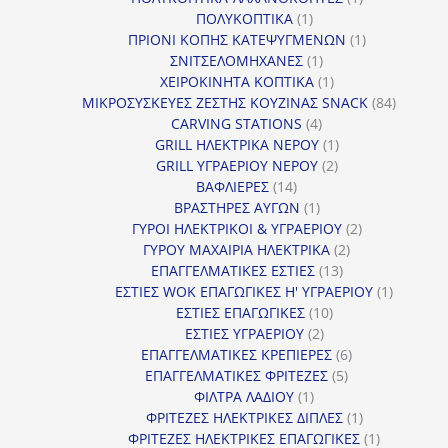
1
προϊόν
ΠΟΛΥΚΟΠΤΙΚΑ
1
προϊόν
1
ΠΡΙΟΝΙ ΚΟΠΗΣ ΚΑΤΕΨΥΓΜΕΝΩΝ
1
1
προϊόν
ΣΝΙΤΣΕΛΟΜΗΧΑΝΕΣ
1
προϊόν
1
ΧΕΙΡΟΚΙΝΗΤΑ ΚΟΠΤΙΚΑ
1
προϊόν
84
ΜΙΚΡΟΣΥΣΚΕΥΕΣ ΖΕΣΤΗΣ ΚΟΥΖΙΝΑΣ SNACK
84
4
προϊόντ
CARVING STATIONS
4
προϊόντα
1
GRILL ΗΛΕΚΤΡΙΚΑ ΝΕΡΟΥ
1
2
προϊόν
GRILL ΥΓΡΑΕΡΙΟΥ ΝΕΡΟΥ
2
14
προϊόντα
ΒΑΦΛΙΕΡΕΣ
14
προϊόντα
1
ΒΡΑΣΤΗΡΕΣ ΑΥΓΩΝ
1
προϊόν
2
ΓΥΡΟΙ ΗΛΕΚΤΡΙΚΟΙ & ΥΓΡΑΕΡΙΟΥ
2
2
προϊόντα
ΓΥΡΟΥ ΜΑΧΑΙΡΙΑ ΗΛΕΚΤΡΙΚΑ
2
13
προϊόντα
ΕΠΑΓΓΕΛΜΑΤΙΚΕΣ ΕΣΤΙΕΣ
13
προϊόντα
1
ΕΣΤΙΕΣ WOK ΕΠΑΓΩΓΙΚΕΣ Η' ΥΓΡΑΕΡΙΟΥ
1
10
προϊόν
ΕΣΤΙΕΣ ΕΠΑΓΩΓΙΚΕΣ
10
2
προϊόντα
ΕΣΤΙΕΣ ΥΓΡΑΕΡΙΟΥ
2
προϊόντα
6
ΕΠΑΓΓΕΛΜΑΤΙΚΕΣ ΚΡΕΠΙΕΡΕΣ
6
5
προϊόντα
ΕΠΑΓΓΕΛΜΑΤΙΚΕΣ ΦΡΙΤΕΖΕΣ
5
1
προϊόντα
ΦΙΛΤΡΑ ΛΑΔΙΟΥ
1
προϊόν
1
ΦΡΙΤΕΖΕΣ ΗΛΕΚΤΡΙΚΕΣ ΔΙΠΛΕΣ
1
προϊόν
1
ΦΡΙΤΕΖΕΣ ΗΛΕΚΤΡΙΚΕΣ ΕΠΑΓΩΓΙΚΕΣ
1