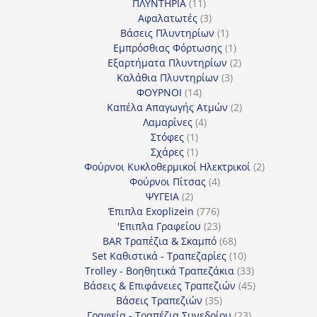
11
προϊόντα
ΠΛΥΝΤΗΡΙΑ
11
προϊόντα
3
Αφαλατωτές
3
προϊόντα
1
Βάσεις Πλυντηρίων
1
προϊόν
1
Εμπρόσθιας Φόρτωσης
1
προϊόν
2
Εξαρτήματα Πλυντηρίων
2
3
προϊόντα
Καλάθια Πλυντηρίων
3
14
προϊόντα
ΦΟΥΡΝΟΙ
14
προϊόντα
2
Καπέλα Απαγωγής Ατμών
2
4
προϊόντα
Λαμαρίνες
4
1
προϊόντα
Στόφες
1
προϊόν
1
Σχάρες
1
προϊόν
2
Φούρνοι Κυκλοθερμικοί Ηλεκτρικοί
2
4
προϊόντα
Φούρνοι Πίτσας
4
2
προϊόντα
ΨΥΓΕΙΑ
2
προϊόντα
776
Έπιπλα Exoplizein
776
προϊόντα
23
'Επιπλα Γραφείου
23
προϊόντα
68
BAR Τραπέζια & Σκαμπό
68
προϊόντα
10
Set Καθιστικά - Τραπεζαρίες
10
προϊόντα
33
Trolley - Βοηθητικά Τραπεζάκια
33
προϊόντα
45
Βάσεις & Επιφάνειες Τραπεζιών
45
35
προϊόντα
Βάσεις Τραπεζιών
35
προϊόντα
23
Γραφεία - Τραπέζια Συνεδρίου
23