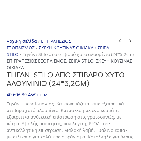
Αρχική σελίδα
/
ΕΠΙΤΡΑΠΕΖΙΟΣ
ΕΞΟΠΛΙΣΜΟΣ
/
ΣΚΕΥΗ ΚΟΥΖΙΝΑΣ ΟΙΚΙΑΚΑ
/
ΣΕΙΡΑ
STILO
/ Τηγάνι Stilo από στιβαρό χυτό αλουμίνιο (24*5,2cm)
ΕΠΙΤΡΑΠΕΖΙΟΣ ΕΞΟΠΛΙΣΜΟΣ
,
ΣΕΙΡΑ STILO
,
ΣΚΕΥΗ ΚΟΥΖΙΝΑΣ
ΟΙΚΙΑΚΑ
ΤΗΓΆΝΙ STILO ΑΠΌ ΣΤΙΒΑΡΌ ΧΥΤΌ
ΑΛΟΥΜΊΝΙΟ (24*5,2CM)
Original
Η
40,60
€
30,45
€
+ ΦΠΑ
price
τρέχουσα
Τηγάνι Lacor Ισπανίας. Κατασκευάζεται από εξαιρετικά
was:
τιμή
στιβαρό χυτό αλουμίνιο. Κατασκευή σε ένα κομμάτι.
40,60€.
είναι:
Εξαιρετικά ανθεκτική επίστρωση στις γρατσουνιές, με
30,45€.
πέτρα. Υψηλής ποιότητας, οικολογική, PFOA-free
αντικολλητική επίστρωση. Μαλακή λαβή. Γυάλινο καπάκι
με σιλικόνη για καλύτερο σφράγισμα. Κατάλληλο για όλους