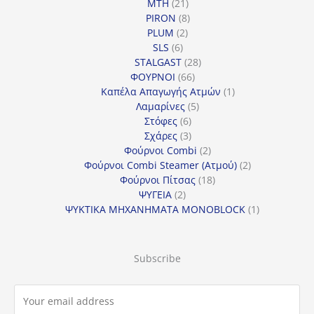
21
προϊόντα
MTH
21
προϊόντα
8
PIRON
8
2
προϊόντα
PLUM
2
6
προϊόντα
SLS
6
προϊόντα
28
STALGAST
28
66
προϊόντα
ΦΟΥΡΝΟΙ
66
προϊόντα
1
Καπέλα Απαγωγής Ατμών
1
5
προϊόν
Λαμαρίνες
5
6
προϊόντα
Στόφες
6
προϊόντα
3
Σχάρες
3
προϊόντα
2
Φούρνοι Combi
2
προϊόντα
2
Φούρνοι Combi Steamer (Ατμού)
2
18
προϊόντα
Φούρνοι Πίτσας
18
2
προϊόντα
ΨΥΓΕΙΑ
2
προϊόντα
1
ΨΥΚΤΙΚΑ ΜΗΧΑΝΗΜΑΤΑ MONOBLOCK
1
προϊόν
Subscribe