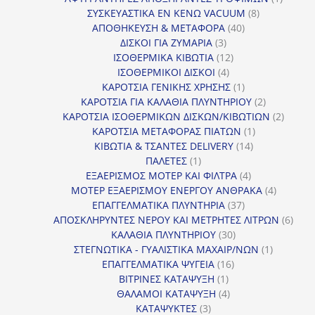
8
προϊόν
ΣΥΣΚΕΥΑΣΤΙΚΑ ΕΝ ΚΕΝΩ VACUUM
8
40
προϊόντα
ΑΠΟΘΗΚΕΥΣΗ & ΜΕΤΑΦΟΡΑ
40
3
προϊόντα
ΔΙΣΚΟΙ ΓΙΑ ΖΥΜΑΡΙΑ
3
προϊόντα
12
ΙΣΟΘΕΡΜΙΚΑ ΚΙΒΩΤΙΑ
12
4
προϊόντα
ΙΣΟΘΕΡΜΙΚΟΙ ΔΙΣΚΟΙ
4
προϊόντα
1
ΚΑΡΟΤΣΙΑ ΓΕΝΙΚΗΣ ΧΡΗΣΗΣ
1
προϊόν
2
ΚΑΡΟΤΣΙΑ ΓΙΑ ΚΑΛΑΘΙΑ ΠΛΥΝΤΗΡΙΟΥ
2
προϊόντα
2
ΚΑΡΟΤΣΙΑ ΙΣΟΘΕΡΜΙΚΩΝ ΔΙΣΚΩΝ/ΚΙΒΩΤΙΩΝ
2
1
προϊόν
ΚΑΡΟΤΣΙΑ ΜΕΤΑΦΟΡΑΣ ΠΙΑΤΩΝ
1
14
προϊόν
ΚΙΒΩΤΙΑ & ΤΣΑΝΤΕΣ DELIVERY
14
1
προϊόντα
ΠΑΛΕΤΕΣ
1
προϊόν
4
ΕΞΑΕΡΙΣΜΟΣ ΜΟΤΕΡ ΚΑΙ ΦΙΛΤΡΑ
4
προϊόντα
4
ΜΟΤΕΡ ΕΞΑΕΡΙΣΜΟΥ ΕΝΕΡΓΟΥ ΑΝΘΡΑΚΑ
4
37
προϊόντ
ΕΠΑΓΓΕΛΜΑΤΙΚΑ ΠΛΥΝΤΗΡΙΑ
37
προϊόντα
6
ΑΠΟΣΚΛΗΡΥΝΤΕΣ ΝΕΡΟΥ ΚΑΙ ΜΕΤΡΗΤΕΣ ΛΙΤΡΩΝ
6
30
προϊ
ΚΑΛΑΘΙΑ ΠΛΥΝΤΗΡΙΟΥ
30
προϊόντα
1
ΣΤΕΓΝΩΤΙΚΑ - ΓΥΑΛΙΣΤΙΚΑ ΜΑΧΑΙΡ/ΝΩΝ
1
16
προϊόν
ΕΠΑΓΓΕΛΜΑΤΙΚΑ ΨΥΓΕΙΑ
16
1
προϊόντα
ΒΙΤΡΙΝΕΣ ΚΑΤΑΨΥΞΗ
1
προϊόν
4
ΘΑΛΑΜΟΙ ΚΑΤΑΨΥΞΗ
4
3
προϊόντα
ΚΑΤΑΨΥΚΤΕΣ
3