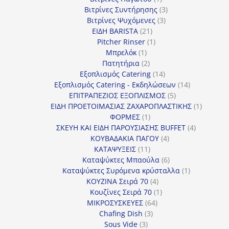
προϊόν
3
Βιτρίνες Συντήρησης
3
3
προϊόντα
Βιτρίνες Ψυχόμενες
3
21
προϊόντα
ΕΙΔΗ BARISTA
21
προϊόντα
1
Pitcher Rinser
1
1
προϊόν
Μπρελόκ
1
προϊόν
2
Πατητήρια
2
προϊόντα
14
Εξοπλισμός Catering
14
προϊόντα
14
Εξοπλισμός Catering - Εκδηλώσεων
14
5
προϊόντα
ΕΠΙΤΡΑΠΕΖΙΟΣ ΕΞΟΠΛΙΣΜΟΣ
5
προϊόντα
1
ΕΙΔΗ ΠΡΟΕΤΟΙΜΑΣΙΑΣ ΖΑΧΑΡΟΠΛΑΣΤΙΚΗΣ
1
1
προϊόν
ΦΟΡΜΕΣ
1
προϊόν
4
ΣΚΕΥΗ ΚΑΙ ΕΙΔΗ ΠΑΡΟΥΣΙΑΣΗΣ BUFFET
4
4
προϊόντα
ΚΟΥΒΑΔΑΚΙΑ ΠΑΓΟΥ
4
11
προϊόντα
ΚΑΤΑΨΥΞΕΙΣ
11
προϊόντα
6
Καταψύκτες Μπαούλα
6
προϊόντα
1
Καταψύκτες Συρόμενα κρύσταλλα
1
4
προϊόν
ΚΟΥΖΙΝΑ Σειρά 70
4
προϊόντα
1
Κουζίνες Σειρά 70
1
64
προϊόν
ΜΙΚΡΟΣΥΣΚΕΥΕΣ
64
3
προϊόντα
Chafing Dish
3
3
προϊόντα
Sous Vide
3