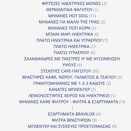
2
προϊόν
ΦΡΙΤΕΖΕΣ ΗΛΕΚΤΡΙΚΕΣ ΜΟΝΕΣ
2
1
προϊόντα
ΘΕΡΜΑΝΤΙΚΑ ΦΑΓΗΤΟΥ
1
11
προϊόν
ΜΗΧΑΝΕΣ HOT DOG
11
προϊόντα
2
ΜΗΧΑΝΕΣ ΓΙΑ ΜΑΛΛΙ ΤΗΣ ΓΡΙΑΣ
2
1
προϊόντα
ΜΗΧΑΝΕΣ ΠΟΠ ΚΟΡΝ
1
προϊόν
6
ΜΠΑΙΝ ΜΑΡΙ ΗΛΕΚΤΡΙΚΑ
6
προϊόντα
7
ΠΛΑΤΩ ΗΛΕΚΤΡΙΚΑ ΚΑΙ ΥΓΡΑΕΡΙΟΥ
7
1
προϊόντα
ΠΛΑΤΩ ΗΛΕΚΤΡΙΚΑ
1
6
προϊόν
ΠΛΑΤΩ ΥΓΡΑΕΡΙΟΥ
6
προϊόντα
ΣΑΛΑΜΑΝΔΡΕΣ ΜΕ ΠΙΑΣΤΡΕΣ Η' ΜΕ ΑΥΞΟΜΕΙΩΣΗ
6
ΥΨΟΥΣ
6
προϊόντα
35
ΣΥΣΚΕΥΕΣ CAFE-ΠΑΓΩΤΟΥ
35
προϊόντα
5
ΒΡΑΣΤΗΡΕΣ ΚΑΦΕ, ΝΕΡΟΥ, ΓΑΛΑΚΤΟΣ & ΤΣΑΓΙΟΥ
5
3
προϊ
ΓΡΑΝΙΤΟΜΗΧΑΝΕΣ ΜΕ 1-2-3 ΚΑΔΟΥΣ
3
1
προϊόντα
ΚΑΝΑΤΕΣ ΜΠΛΕΝΤΕΡ
1
προϊόν
1
ΛΕΜΟΝΟΣΤΙΦΤΕΣ ΧΕΙΡΟΣ ΚΑΙ ΗΛΕΚΤΡΙΚΟΙ
1
προϊόν
ΜΗΧΑΝΕΣ ΚΑΦΕ ΦΙΛΤΡΟΥ - ΦΙΛΤΡΑ & ΕΞΑΡΤΗΜΑΤΑ
16
16
προϊόντα
4
ΕΞΑΡΤΗΜΑΤΑ BRAVILOR
4
9
προϊόντα
ΦΙΛΤΡΑ ΒΡΑΣΤΗΡΩΝ
9
προϊόντα
9
ΜΠΛΕΝΤΕΡ ΚΑΙ ΣΥΣΚΕΥΕΣ ΠΡΟΕΤΟΙΜΑΣΙΑΣ
9