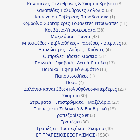
προϊόντα
3
Καναπέδες-Πολυθρόνες & Σκαμπό Κρεβάτι
3
34
προϊόντ
Καναπέδες-Πολυθρόνες-Σαλόνια
34
προϊόντα
1
Καφενείου-Ταβέρνας Παραδοσιακά
1
προϊόν
11
Κομοδίνα-Συρταριέρες-Τουαλέτες-Ντουλάπες
11
38
προϊόν
Κρεβάτια-Υποστρώματα
38
43
προϊόντα
Μαξιλάρια - Πανιά
43
προϊόντα
8
Μπουφέδες - Βιβλιοθήκες - Ραφιέρες - Βιτρίνες
8
4
προϊό
Ξαπλώστρες - Αιώρες - Κούνιες
4
31
προϊόντα
Ομπρέλες-Βάσεις-Κιόσκια
31
προϊόντα
13
Παιδικά - Εφηβικά - Λοιπά Έπιπλα
13
13
προϊόντα
Παιδικό - Εφηβικό Δωμάτιο
13
1
προϊόντα
Παπουτσοθήκες
1
4
προϊόν
Πουφ
4
προϊόντα
29
Σαλόνια-Καναπέδες-Πολυθρόνες-Μπερζέρες
29
30
προϊόν
Σκαμπό
30
προϊόντα
27
Στρώματα - Επιστρώματα - Μαξιλάρια
27
18
προϊόντα
Τραπεζάκια Σαλονιού & Βοηθητικά
18
3
προϊόντα
Τραπεζαρίες Set
3
30
προϊόντα
Τραπέζια
30
προϊόντα
40
Τραπέζια - Τραπεζάκια - Σκαμπό
40
1536
προϊόντα
ΕΠΙΤΡΑΠΕΖΙΟΣ ΕΞΟΠΛΙΣΜΟΣ
1536