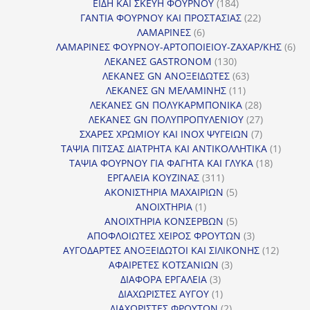
184
προϊόντα
ΕΙΔΗ ΚΑΙ ΣΚΕΥΗ ΦΟΥΡΝΟΥ
184
προϊόντα
22
ΓΑΝΤΙΑ ΦΟΥΡΝΟΥ ΚΑΙ ΠΡΟΣΤΑΣΙΑΣ
22
6
προϊόντα
ΛΑΜΑΡΙΝΕΣ
6
προϊόντα
6
ΛΑΜΑΡΙΝΕΣ ΦΟΥΡΝΟΥ-ΑΡΤΟΠΟΙΕΙΟΥ-ΖΑΧΑΡ/ΚΗΣ
6
130
προ
ΛΕΚΑΝΕΣ GASTRONOM
130
προϊόντα
63
ΛΕΚΑΝΕΣ GN ΑΝΟΞΕΙΔΩΤΕΣ
63
11
προϊόντα
ΛΕΚΑΝΕΣ GN ΜΕΛΑΜΙΝΗΣ
11
προϊόντα
28
ΛΕΚΑΝΕΣ GN ΠΟΛΥΚΑΡΜΠΟΝΙΚΑ
28
προϊόντα
27
ΛΕΚΑΝΕΣ GN ΠΟΛΥΠΡΟΠΥΛΕΝΙΟΥ
27
7
προϊόντα
ΣΧΑΡΕΣ ΧΡΩΜΙΟΥ ΚΑΙ INOX ΨΥΓΕΙΩΝ
7
προϊόντα
1
ΤΑΨΙΑ ΠΙΤΣΑΣ ΔΙΑΤΡΗΤΑ ΚΑΙ ΑΝΤΙΚΟΛΛΗΤΙΚΑ
1
18
προϊόν
ΤΑΨΙΑ ΦΟΥΡΝΟΥ ΓΙΑ ΦΑΓΗΤΑ ΚΑΙ ΓΛΥΚΑ
18
311
προϊόντ
ΕΡΓΑΛΕΙΑ ΚΟΥΖΙΝΑΣ
311
προϊόντα
5
ΑΚΟΝΙΣΤΗΡΙΑ ΜΑΧΑΙΡΙΩΝ
5
1
προϊόντα
ΑΝΟΙΧΤΗΡΙΑ
1
προϊόν
5
ΑΝΟΙΧΤΗΡΙΑ ΚΟΝΣΕΡΒΩΝ
5
προϊόντα
3
ΑΠΟΦΛΟΙΩΤΕΣ ΧΕΙΡΟΣ ΦΡΟΥΤΩΝ
3
προϊόντα
12
ΑΥΓΟΔΑΡΤΕΣ ΑΝΟΞΕΙΔΩΤΟΙ ΚΑΙ ΣΙΛΙΚΟΝΗΣ
12
3
προϊόν
ΑΦΑΙΡΕΤΕΣ ΚΟΤΣΑΝΙΩΝ
3
3
προϊόντα
ΔΙΑΦΟΡΑ ΕΡΓΑΛΕΙΑ
3
προϊόντα
1
ΔΙΑΧΩΡΙΣΤΕΣ ΑΥΓΟΥ
1
προϊόν
2
ΔΙΑΧΩΡΙΣΤΕΣ ΦΡΟΥΤΩΝ
2