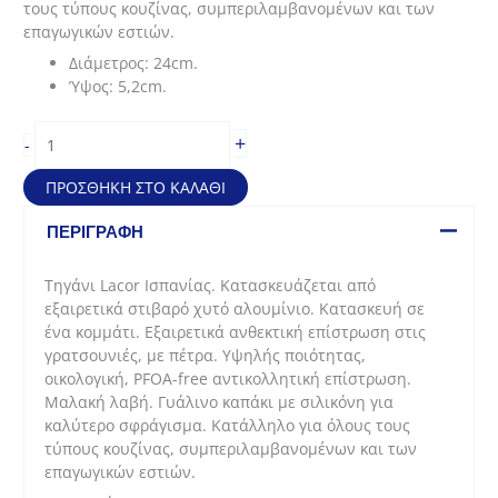
τους τύπους κουζίνας, συμπεριλαμβανομένων και των
επαγωγικών εστιών.
Διάμετρος: 24cm.
Ύψος: 5,2cm.
Τηγάνι
+
-
Stilo
από
ΠΡΟΣΘΉΚΗ ΣΤΟ ΚΑΛΆΘΙ
στιβαρό
χυτό
ΠΕΡΙΓΡΑΦΉ
αλουμίνιο
(24*5,2cm)
Τηγάνι Lacor Ισπανίας. Κατασκευάζεται από
ποσότητα
εξαιρετικά στιβαρό χυτό αλουμίνιο. Κατασκευή σε
ένα κομμάτι. Εξαιρετικά ανθεκτική επίστρωση στις
γρατσουνιές, με πέτρα. Υψηλής ποιότητας,
οικολογική, PFOA-free αντικολλητική επίστρωση.
Μαλακή λαβή. Γυάλινο καπάκι με σιλικόνη για
καλύτερο σφράγισμα. Κατάλληλο για όλους τους
τύπους κουζίνας, συμπεριλαμβανομένων και των
επαγωγικών εστιών.