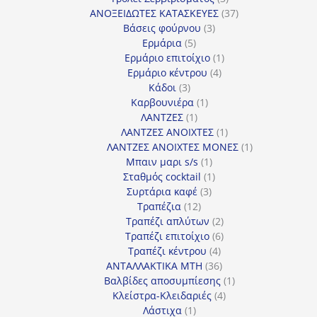
προϊόντα
37
ΑΝΟΞΕΙΔΩΤΕΣ ΚΑΤΑΣΚΕΥΕΣ
37
3
προϊόντα
Βάσεις φούρνου
3
5
προϊόντα
Ερμάρια
5
προϊόντα
1
Ερμάριο επιτοίχιο
1
4
προϊόν
Ερμάριο κέντρου
4
3
προϊόντα
Κάδοι
3
προϊόντα
1
Καρβουνιέρα
1
1
προϊόν
ΛΑΝΤΖΕΣ
1
προϊόν
1
ΛΑΝΤΖΕΣ ΑΝΟΙΧΤΕΣ
1
προϊόν
1
ΛΑΝΤΖΕΣ ΑΝΟΙΧΤΕΣ ΜΟΝΕΣ
1
1
προϊόν
Μπαιν μαρι s/s
1
προϊόν
1
Σταθμός cocktail
1
3
προϊόν
Συρτάρια καφέ
3
12
προϊόντα
Τραπέζια
12
προϊόντα
2
Τραπέζι απλύτων
2
προϊόντα
6
Τραπέζι επιτοίχιο
6
4
προϊόντα
Τραπέζι κέντρου
4
προϊόντα
36
ΑΝΤΑΛΛΑΚΤΙΚΑ MTH
36
προϊόντα
1
Βαλβίδες αποσυμπίεσης
1
4
προϊόν
Κλείστρα-Κλειδαριές
4
1
προϊόντα
Λάστιχα
1