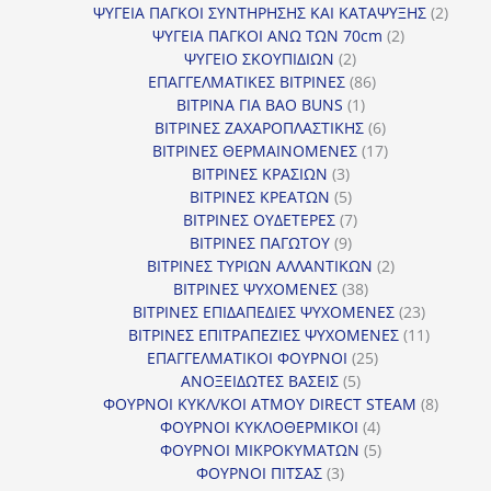
προϊόντα
2
ΨΥΓΕΙΑ ΠΑΓΚΟΙ ΣΥΝΤΗΡΗΣΗΣ ΚΑΙ ΚΑΤΑΨΥΞΗΣ
2
2
προϊό
ΨΥΓΕΙΑ ΠΑΓΚΟΙ ΑΝΩ ΤΩΝ 70cm
2
2
προϊόντα
ΨΥΓΕΙΟ ΣΚΟΥΠΙΔΙΩΝ
2
προϊόντα
86
ΕΠΑΓΓΕΛΜΑΤΙΚΕΣ ΒΙΤΡΙΝΕΣ
86
1
προϊόντα
ΒΙΤΡΙΝΑ ΓΙΑ BAO BUNS
1
προϊόν
6
ΒΙΤΡΙΝΕΣ ΖΑΧΑΡΟΠΛΑΣΤΙΚΗΣ
6
προϊόντα
17
ΒΙΤΡΙΝΕΣ ΘΕΡΜΑΙΝΟΜΕΝΕΣ
17
3
προϊόντα
ΒΙΤΡΙΝΕΣ ΚΡΑΣΙΩΝ
3
προϊόντα
5
ΒΙΤΡΙΝΕΣ ΚΡΕΑΤΩΝ
5
προϊόντα
7
ΒΙΤΡΙΝΕΣ ΟΥΔΕΤΕΡΕΣ
7
9
προϊόντα
ΒΙΤΡΙΝΕΣ ΠΑΓΩΤΟΥ
9
προϊόντα
2
ΒΙΤΡΙΝΕΣ ΤΥΡΙΩΝ ΑΛΛΑΝΤΙΚΩΝ
2
38
προϊόντα
ΒΙΤΡΙΝΕΣ ΨΥΧΟΜΕΝΕΣ
38
προϊόντα
23
ΒΙΤΡΙΝΕΣ ΕΠΙΔΑΠΕΔΙΕΣ ΨΥΧΟΜΕΝΕΣ
23
προϊόντα
11
ΒΙΤΡΙΝΕΣ ΕΠΙΤΡΑΠΕΖΙΕΣ ΨΥΧΟΜΕΝΕΣ
11
25
προϊόντ
ΕΠΑΓΓΕΛΜΑΤΙΚΟΙ ΦΟΥΡΝΟΙ
25
5
προϊόντα
ΑΝΟΞΕΙΔΩΤΕΣ ΒΑΣΕΙΣ
5
προϊόντα
8
ΦΟΥΡΝΟΙ ΚΥΚΛ/ΚΟΙ ΑΤΜΟΥ DIRECT STEAM
8
4
προϊόν
ΦΟΥΡΝΟΙ ΚΥΚΛΟΘΕΡΜΙΚΟΙ
4
προϊόντα
5
ΦΟΥΡΝΟΙ ΜΙΚΡΟΚΥΜΑΤΩΝ
5
3
προϊόντα
ΦΟΥΡΝΟΙ ΠΙΤΣΑΣ
3