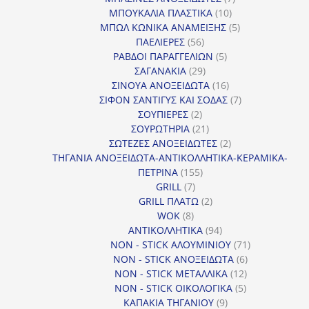
10
προϊόντα
ΜΠΟΥΚΑΛΙΑ ΠΛΑΣΤΙΚΑ
10
προϊόντα
5
ΜΠΩΛ ΚΩΝΙΚΑ ΑΝΑΜΕΙΞΗΣ
5
56
προϊόντα
ΠΑΕΛΙΕΡΕΣ
56
προϊόντα
5
ΡΑΒΔΟΙ ΠΑΡΑΓΓΕΛΙΩΝ
5
29
προϊόντα
ΣΑΓΑΝΑΚΙΑ
29
προϊόντα
16
ΣΙΝΟΥΑ ΑΝΟΞΕΙΔΩΤΑ
16
προϊόντα
7
ΣΙΦΟΝ ΣΑΝΤΙΓΥΣ ΚΑΙ ΣΟΔΑΣ
7
2
προϊόντα
ΣΟΥΠΙΕΡΕΣ
2
προϊόντα
21
ΣΟΥΡΩΤΗΡΙΑ
21
προϊόντα
2
ΣΩΤΕΖΕΣ ΑΝΟΞΕΙΔΩΤΕΣ
2
προϊόντα
ΤΗΓΑΝΙΑ ΑΝΟΞΕΙΔΩΤΑ-ΑΝΤΙΚΟΛΛΗΤΙΚΑ-ΚΕΡΑΜΙΚΑ-
155
ΠΕΤΡΙΝΑ
155
7
προϊόντα
GRILL
7
προϊόντα
2
GRILL ΠΛΑΤΩ
2
8
προϊόντα
WOK
8
προϊόντα
94
ΑΝΤΙΚΟΛΛΗΤΙΚΑ
94
προϊόντα
71
NON - STICK ΑΛΟΥΜΙΝΙΟΥ
71
6
προϊόντα
NON - STICK ΑΝΟΞΕΙΔΩΤΑ
6
12
προϊόντα
NON - STICK ΜΕΤΑΛΛΙΚΑ
12
5
προϊόντα
NON - STICK ΟΙΚΟΛΟΓΙΚΑ
5
9
προϊόντα
ΚΑΠΑΚΙΑ ΤΗΓΑΝΙΟΥ
9