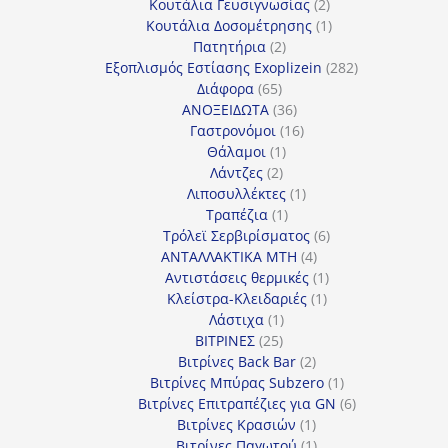
προϊόν
2
Κουτάλια Γευσιγνωσίας
2
προϊόντα
1
Κουτάλια Δοσομέτρησης
1
2
προϊόν
Πατητήρια
2
προϊόντα
282
Εξοπλισμός Εστίασης Exoplizein
282
65
προϊόντα
Διάφορα
65
προϊόντα
36
ΑΝΟΞΕΙΔΩΤΑ
36
προϊόντα
16
Γαστρονόμοι
16
1
προϊόντα
Θάλαμοι
1
2
προϊόν
Λάντζες
2
προϊόντα
1
Λιποσυλλέκτες
1
1
προϊόν
Τραπέζια
1
προϊόν
6
Τρόλεϊ Σερβιρίσματος
6
4
προϊόντα
ΑΝΤΑΛΛΑΚΤΙΚΑ MTH
4
προϊόντα
1
Αντιστάσεις θερμικές
1
1
προϊόν
Κλείστρα-Κλειδαριές
1
1
προϊόν
Λάστιχα
1
25
προϊόν
ΒΙΤΡΙΝΕΣ
25
προϊόντα
2
Βιτρίνες Back Bar
2
προϊόντα
1
Βιτρίνες Mπύρας Subzero
1
προϊόν
6
Βιτρίνες Επιτραπέζιες για GN
6
1
προϊόντα
Βιτρίνες Κρασιών
1
προϊόν
1
Βιτρίνες Παγωτού
1