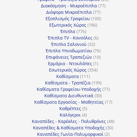
77
προϊόντα
Διακόσμηση - Μικροέπιπλα
77
77
προϊόντα
Διάφορα Μικροέπιπλα
77
προϊόντα
100
Εξοπλισμός Γραφείου
100
186
προϊόντα
Εξωτερικός Χώρος
186
776
προϊόντα
Έπιπλα
776
προϊόντα
6
Έπιπλα TV - Κονσόλες
6
32
προϊόντα
Έπιπλα Σαλονιού
32
προϊόντα
76
Έπιπλα Υπνοδωματίου
76
10
προϊόντα
Επιφάνειες Τραπεζιών
10
1
προϊόντα
Ερμάρια - Ντουλάπες
1
354
προϊόν
Εσωτερικός Χώρος
354
111
προϊόντα
Καθίσματα
111
προϊόντα
199
Καθίσματα - Τραπέζια
199
προϊόντα
77
Καθίσματα Γραφείου-Υποδοχής
77
30
προϊόντα
Καθίσματα Διευθυντικά
30
προϊόντα
17
Καθίσματα Εργασίας - Μαθητείας
17
5
προϊόντα
Καθρέπτες
5
4
προϊόντα
Καλόγεροι
4
προϊόντα
48
Καναπέδες - Καρέκλες - Πολυθρόνες
48
30
προϊόντα
Καναπέδες & Καθίσματα Υποδοχής
30
2
προϊόντα
Καναπέδες Γωνία-Πολυμορφικοί
2