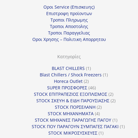
Οροι Service (Επισκευης)
Επιστροφη προϊοντων
Τροποι Πληρωμης
Τροποι Αποστολης
Τροποι Παραγγελιας
Οροι Χρησης – Πολιτικη Απορρητου
Κατηγορίες
1
BLAST CHILLERS
1
προϊόν
1
Blast Chillers / Shock Freezers
1
2
προϊόν
Horeca Outlet
2
προϊόντα
46
SUPER ΠΡΟΣΦΟΡΕΣ
46
προϊόντα
2
STOCK ΕΠΙΤΡΑΠΕΖΙΟΣ ΕΞΟΠΛΙΣΜΟΣ
2
προϊόντα
2
STOCK ΣΚΕΥΗ & ΕΙΔΗ ΠΑΡΟΥΣΙΑΣΗΣ
2
2
προϊόντα
STOCK ΠΟΡΣΕΛΑΝΗ
2
4
προϊόντα
STOCK ΜΗΧΑΝΗΜΑΤΑ
4
προϊόντα
1
STOCK ΜΗΧΑΝΕΣ ΠΑΡΑΓΩΓΗΣ ΠΑΓΟΥ
1
προϊόν
1
STOCK ΠΟΥ ΠΑΡΑΓΟΥΝ ΣΥΜΠΑΓΕΣ ΠΑΓΑΚΙ
1
1
προϊόν
STOCK ΜΙΚΡΟΣΥΣΚΕΥΕΣ
1