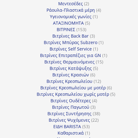
προϊόν
2
Μεντεσέδες
2
προϊόντα
4
Ράουλα-Πλαστικά μέρη
4
1
προϊόντα
Υγειονομικές γωνίες
1
5
προϊόν
ΑΤΑΞΙΝΟΜΗΤΑ
5
153
προϊόντα
ΒΙΤΡΙΝΕΣ
153
προϊόντα
3
Βιτρίνες Back Bar
3
προϊόντα
1
Βιτρίνες Mπύρας Subzero
1
1
προϊόν
Βιτρίνες Self Service
1
προϊόν
1
Βιτρίνες Επιτραπέζιες για GN
1
15
προϊόν
Βιτρίνες Θερμαινόμενες
15
5
προϊόντα
Βιτρίνες Κατάψυξης
5
6
προϊόντα
Βιτρίνες Κρασιών
6
προϊόντα
12
Βιτρίνες Κρεοπωλείου
12
προϊόντα
6
Βιτρίνες Κρεοπωλείου με μοτέρ
6
προϊόντα
5
Βιτρίνες Κρεοπωλείου χωρίς μοτέρ
5
4
προϊόντα
Βιτρίνες Ουδέτερες
4
3
προϊόντα
Βιτρίνες Παγωτού
3
προϊόντα
38
Βιτρίνες Συντήρησης
38
22
προϊόντα
Βιτρίνες Ψυχόμενες
22
53
προϊόντα
ΕΙΔΗ BARISTA
53
προϊόντα
1
Καθαριστικά
1