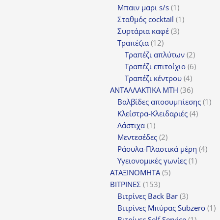
1
Μπαιν μαρι s/s
1
προϊόν
1
Σταθμός cocktail
1
3
προϊόν
Συρτάρια καφέ
3
12
προϊόντα
Τραπέζια
12
προϊόντα
2
Τραπέζι απλύτων
2
προϊόν
6
Τραπέζι επιτοίχιο
6
4
προϊόν
Τραπέζι κέντρου
4
προϊόντ
36
ΑΝΤΑΛΛΑΚΤΙΚΑ MTH
36
προϊόντ
1
Βαλβίδες αποσυμπίεσης
1
4
πρ
Κλείστρα-Κλειδαριές
4
1
προϊόν
Λάστιχα
1
προϊόν
2
Μεντεσέδες
2
προϊόντα
4
Ράουλα-Πλαστικά μέρη
4
1
προ
Υγειονομικές γωνίες
1
5
προϊόν
ΑΤΑΞΙΝΟΜΗΤΑ
5
153
προϊόντα
ΒΙΤΡΙΝΕΣ
153
προϊόντα
3
Βιτρίνες Back Bar
3
προϊόντα
1
Βιτρίνες Mπύρας Subzero
1
1
π
Βιτρίνες Self Service
1