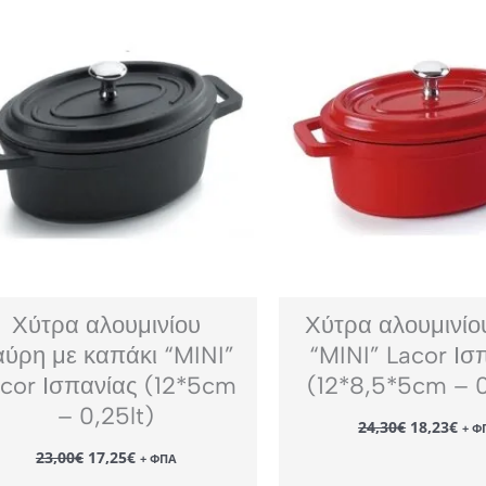
Χύτρα αλουμινίου
Χύτρα αλουμινίο
αύρη με καπάκι “MINI”
“MINI” Lacor Ισ
cor Ισπανίας (12*5cm
(12*8,5*5cm – 0
– 0,25lt)
Original
Η
24,30
€
18,23
€
+ Φ
price
τρέ
Original
Η
23,00
€
17,25
€
was:
τιμ
+ ΦΠΑ
price
τρέχουσα
24,30€.
είν