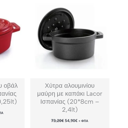
υ οβάλ
Χύτρα αλουμινίου
πανίας
μαύρη με καπάκι Lacor
,25lt)
Ισπανίας (20*8cm –
2,4lt)
ΠΑ
χουσα
Original
Η
ή
73,20
€
54,90
€
+ ΦΠΑ
price
τρέχουσα
αι: