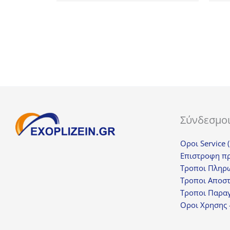
was:
τιμή
24,70€.
είναι:
18,53€.
Σύνδεσμο
Οροι Service 
Επιστροφη π
Τροποι Πληρ
Τροποι Αποσ
Τροποι Παραγ
Οροι Χρησης 