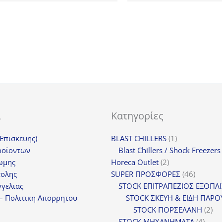
was:
τιμή
18,
23,00€.
είναι:
17,25€.
ι
Κατηγορίες
1
(Επισκευης)
BLAST CHILLERS
1
προϊόν
ροϊοντων
Blast Chillers / Shock Freezers
2
ωμης
Horeca Outlet
2
προϊόντα
46
τολης
SUPER ΠΡΟΣΦΟΡΕΣ
46
προϊόντ
γελιας
STOCK ΕΠΙΤΡΑΠΕΖΙΟΣ ΕΞΟΠΛ
– Πολιτικη Απορρητου
STOCK ΣΚΕΥΗ & ΕΙΔΗ ΠΑΡΟ
2
STOCK ΠΟΡΣΕΛΑΝΗ
2
4
πρ
STOCK ΜΗΧΑΝΗΜΑΤΑ
4