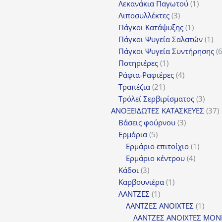
προϊόντα
1
Λεκανάκια Παγωτού
1
3
προϊόν
Λιποσυλλέκτες
3
προϊόντα
1
Πάγκοι Κατάψυξης
1
προϊόν
1
Πάγκοι Ψυγεία Σαλατών
1
πρ
Πάγκοι Ψυγεία Συντήρησης
1
Ποτηριέρες
1
προϊόν
4
Ράφια-Ραφιέρες
4
21
προϊόντα
Τραπέζια
21
προϊόντα
3
Τρόλεϊ Σερβιρίσματος
3
προϊ
3
ΑΝΟΞΕΙΔΩΤΕΣ ΚΑΤΑΣΚΕΥΕΣ
37
3
π
Βάσεις φούρνου
3
5
προϊόντα
Ερμάρια
5
προϊόντα
1
Ερμάριο επιτοίχιο
1
4
προϊόν
Ερμάριο κέντρου
4
3
προϊόντ
Κάδοι
3
προϊόντα
1
Καρβουνιέρα
1
1
προϊόν
ΛΑΝΤΖΕΣ
1
προϊόν
1
ΛΑΝΤΖΕΣ ΑΝΟΙΧΤΕΣ
1
προϊ
ΛΑΝΤΖΕΣ ΑΝΟΙΧΤΕΣ ΜΟΝ