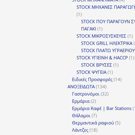
προϊ
STOCK ΜΗΧΑΝΕΣ ΠΑΡΑΓΩΓ
1
1
προϊόν
STOCK ΠΟΥ ΠΑΡΑΓΟΥΝ Σ
1
ΠΑΓΑΚΙ
1
προϊόν
1
STOCK ΜΙΚΡΟΣΥΣΚΕΥΕΣ
1
π
STOCK GRILL ΗΛΕΚΤΡΙΚΑ
STOCK ΠΛΑΤΩ ΥΓΡΑΕΡΙΟΥ
STOCK ΥΓΙΕΙΝΗ & HACCP
1
1
STOCK ΒΡΥΣΕΣ
1
1
προϊόν
STOCK ΨΥΓΕΙΑ
1
προϊόν
14
Ειδικές Προσφορές
14
134
προϊόν
ΑΝΟΞΕΙΔΩΤΑ
134
προϊόντα
32
Γαστρονόμοι
32
2
προϊόντα
Ερμάρια
2
προϊόντα
Ερμάρια Καφέ | Bar Stations
7
Θάλαμοι
7
προϊόντα
5
Θερμαντικά ραφιού
5
18
προϊόν
Λάντζες
18