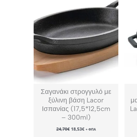
Σαγανάκι στρογγυλό με
ξύλινη βάση Lacor
μ
Ισπανίας (17,5*12,5cm
La
– 300ml)
Original
Η
24,70
€
18,53
€
+ ΦΠΑ
price
τρέχουσα