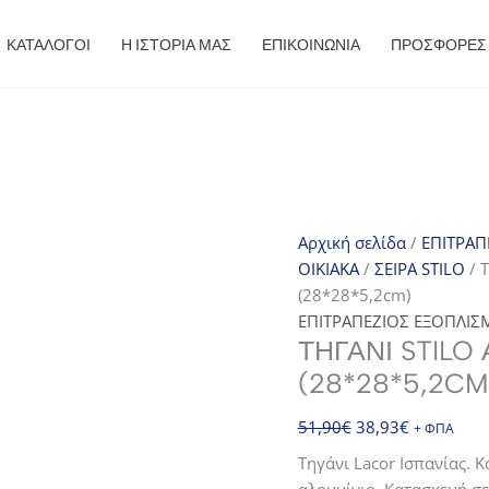
ΚΑΤΑΛΟΓΟΙ
Η ΙΣΤΟΡΙΑ ΜΑΣ
ΕΠΙΚΟΙΝΩΝΙΑ
ΠΡΟΣΦΟΡΈΣ
Αρχική σελίδα
/
ΕΠΙΤΡΑΠ
ΟΙΚΙΑΚΑ
/
ΣΕΙΡΑ STILO
/ Τ
(28*28*5,2cm)
ΕΠΙΤΡΑΠΕΖΙΟΣ ΕΞΟΠΛΙΣ
ΤΗΓΆΝΙ STILO
(28*28*5,2CM
Original
Η
51,90
€
38,93
€
+ ΦΠΑ
price
τρέχουσα
Τηγάνι Lacor Ισπανίας. 
was:
τιμή