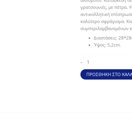
αλουμίνιο. Κατασκευή σε
51,90€.
είναι:
γρατσουνιές, με πέτρα. 
38,93€.
αντικολλητική επίστρωση
καλύτερο σφράγισμα. Κατ
συμπεριλαμβανομένων κ
Διαστάσεις: 28*28
Ύψος: 5,2cm.
Τηγάνι
-
Stilo
από
ΠΡΟΣΘΉΚΗ ΣΤΟ ΚΑΛΆ
στιβαρό
χυτό
αλουμίνιο
(28*28*5,2cm)
ποσότητα