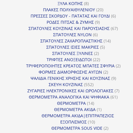
8
προϊόντα
ΞΥΛΑ ΚΟΠΗΣ
8
προϊόντα
20
ΠΛΑΚΕΣ ΠΟΛΥΑΙΘΥΛΕΝΙΟΥ
20
προϊόντα
6
ΠΡΕΣΣΕΣ ΣΚΟΡΔΟΥ - ΠΑΤΑΤΑΣ ΚΑΙ ΓΟΥΔΙ
6
9
προϊόντα
ΡΟΔΕΣ ΠΙΤΣΑΣ & ΖΥΜΗΣ
9
προϊόντα
67
ΣΠΑΤΟΥΛΕΣ ΚΟΥΖΙΝΑΣ ΚΑΙ ΠΑΡΟΥΣΙΑΣΗΣ
67
6
προϊόντ
ΣΠΑΤΟΥΛΕΣ NYLON
6
προϊόντα
14
ΣΠΑΤΟΥΛΕΣ ΖΑΧΑΡΟΠΛΑΣΤΙΚΗΣ
14
5
προϊόντα
ΣΠΑΤΟΥΛΕΣ ΙΣΙΕΣ ΜΑΚΡΙΕΣ
5
2
προϊόντα
ΣΠΑΤΟΥΛΕΣ ΞΥΛΙΝΕΣ
2
προϊόντα
22
ΤΡΙΦΤΕΣ ΑΝΟΞΕΙΔΩΤΟΙ
22
προϊόντα
2
ΤΡΥΦΕΡΟΠΟΙΗΤΕΣ ΚΡΕΑΤΟΣ ΜΠΑΤΕΣ ΣΦΥΡΙΑ
2
2
προϊόν
ΦΟΡΜΕΣ ΔΙΑΜΟΡΦΩΣΗΣ ΑΥΓΩΝ
2
προϊόντα
9
ΨΑΛΙΔΙΑ ΓΕΝΙΚΗΣ ΧΡΗΣΗΣ ΚΑΙ ΚΟΥΖΙΝΑΣ
9
552
προϊόντα
ΣΚΕΥΗ ΚΟΥΖΙΝΑΣ
552
προϊόντα
7
ΖΥΓΑΡΙΕΣ ΗΛΕΚΤΡΟΝΙΚΕΣ ΚΑΙ ΩΡΟΛΟΓΙΑΚΕΣ
7
61
προϊόν
ΘΕΡΜΟΜΕΤΡΑ ΑΝΑΛΟΓΙΚΑ ΚΑΙ ΨΗΦΙΑΚΑ
61
14
προϊόντ
ΘΕΡΜΟΜΕΤΡΑ
14
προϊόντα
1
ΘΕΡΜΟΜΕΤΡΑ ΑΚΙΔΑ
1
προϊόν
ΘΕΡΜΟΜΕΤΡΑ ΑΚΙΔΑ|ΕΠΙΤΡΑΠΕΖΙΟΣ
10
ΕΞΟΠΛΙΣΜΟΣ
10
προϊόντα
2
ΘΕΡΜΟΜΕΤΡΑ SOUS VIDE
2