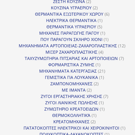
2
προϊόντα
ΖΕΣΤΗ ΚΟΥΖΙΝΑ
2
προϊόντα
2
ΚΟΥΖΙΝΑ ΥΓΡΑΕΡΙΟΥ
2
προϊόντα
6
ΘΕΡΜΑΝΤΙΚΑ ΕΞΩΤΕΡΙΚΟΥ ΧΩΡΟΥ
6
1
προϊόντα
ΗΛΕΚΤΡΙΚΑ ΘΕΡΜΑΝΤΙΚΑ
1
5
προϊόν
ΘΕΡΜΑΝΤΙΚΑ ΥΓΡΑΕΡΙΟΥ
5
προϊόντα
1
ΜΗΧΑΝΕΣ ΠΑΡΑΓΩΓΗΣ ΠΑΓΟΥ
1
προϊόν
1
ΠΟΥ ΠΑΡΑΓΟΥΝ ΣΚΛΗΡΟ ΧΙΟΝΙ
1
προϊόν
12
ΜΗΧΑΝΗΜΑΤΑ ΑΡΤΟΠΟΙΕΙΑΣ-ΖΑΧΑΡΟΠΛΑΣΤΙΚΗΣ
12
4
προϊ
ΜΙΞΕΡ ΖΑΧΑΡΟΠΛΑΣΤΙΚΗΣ
4
προϊόντα
7
ΤΑΧΥΖΥΜΩΤΗΡΙΑ ΠΙΤΣΑΡΙΑΣ ΚΑΙ ΑΡΤΟΠΟΙΕΙΩΝ
7
1
προϊό
ΦΟΡΜΑΡΙΣΤΙΚΑ ΖΥΜΗΣ
1
προϊόν
21
ΜΗΧΑΝΗΜΑΤΑ ΚΑΤΕΡΓΑΣΙΑΣ
21
1
προϊόντα
ΓΕΜΙΣΤΙΚΑ ΓΙΑ ΛΟΥΚΑΝΙΚΑ
1
2
προϊόν
ΖΑΜΠΟΝΟΜΗΧΑΝΕΣ
2
2
προϊόντα
ΜΕ ΙΜΑΝΤΑ
2
προϊόντα
7
ΖΥΓΟΙ ΕΡΓΑΣΤΗΡΙΑΚΗΣ ΧΡΗΣΗΣ
7
1
προϊόντα
ΖΥΓΟΙ ΛΙΑΝΙΚΗΣ ΠΩΛΗΣΗΣ
1
προϊόν
1
ΖΥΜΩΤΗΡΙΟ ΚΡΕΑΤΟΕΙΔΩΝ
1
1
προϊόν
ΘΕΡΜΟΚΟΛΛΗΤΙΚΆ
1
2
προϊόν
ΚΡΕΑΤΟΜΗΧΑΝΕΣ
2
προϊόντα
1
ΠΑΤΑΤΟΚΟΠΤΕΣ ΗΛΕΚΤΡΙΚΟΙ ΚΑΙ ΧΕΙΡΟΚΙΝΗΤΟΙ
1
1
προϊ
ΠΟΛΥΚΟΠΤΙΚΑ-ΛΑΧΑΝΟΚΟΠΤΕΣ
1