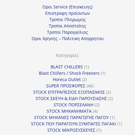
Οροι Service (Επισκευης)
Επιστροφη προϊοντων
Τροποι Πληρωμης
Τροποι Αποστολης
Τροποι Παραγγελιας
Οροι Χρησης – Πολιτικη Απορρητου
Κατηγορίες
1
BLAST CHILLERS
1
προϊόν
1
Blast Chillers / Shock Freezers
1
2
προϊόν
Horeca Outlet
2
προϊόντα
46
SUPER ΠΡΟΣΦΟΡΕΣ
46
προϊόντα
2
STOCK ΕΠΙΤΡΑΠΕΖΙΟΣ ΕΞΟΠΛΙΣΜΟΣ
2
προϊόντα
2
STOCK ΣΚΕΥΗ & ΕΙΔΗ ΠΑΡΟΥΣΙΑΣΗΣ
2
2
προϊόντα
STOCK ΠΟΡΣΕΛΑΝΗ
2
4
προϊόντα
STOCK ΜΗΧΑΝΗΜΑΤΑ
4
προϊόντα
1
STOCK ΜΗΧΑΝΕΣ ΠΑΡΑΓΩΓΗΣ ΠΑΓΟΥ
1
προϊόν
1
STOCK ΠΟΥ ΠΑΡΑΓΟΥΝ ΣΥΜΠΑΓΕΣ ΠΑΓΑΚΙ
1
1
προϊόν
STOCK ΜΙΚΡΟΣΥΣΚΕΥΕΣ
1