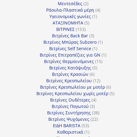
προϊόν
2
Μεντεσέδες
2
προϊόντα
4
Ράουλα-Πλαστικά μέρη
4
1
προϊόντα
Υγειονομικές γωνίες
1
5
προϊόν
ΑΤΑΞΙΝΟΜΗΤΑ
5
153
προϊόντα
ΒΙΤΡΙΝΕΣ
153
προϊόντα
3
Βιτρίνες Back Bar
3
προϊόντα
1
Βιτρίνες Mπύρας Subzero
1
1
προϊόν
Βιτρίνες Self Service
1
προϊόν
1
Βιτρίνες Επιτραπέζιες για GN
1
15
προϊόν
Βιτρίνες Θερμαινόμενες
15
5
προϊόντα
Βιτρίνες Κατάψυξης
5
6
προϊόντα
Βιτρίνες Κρασιών
6
προϊόντα
12
Βιτρίνες Κρεοπωλείου
12
προϊόντα
6
Βιτρίνες Κρεοπωλείου με μοτέρ
6
προϊόντα
5
Βιτρίνες Κρεοπωλείου χωρίς μοτέρ
5
4
προϊόντα
Βιτρίνες Ουδέτερες
4
3
προϊόντα
Βιτρίνες Παγωτού
3
προϊόντα
38
Βιτρίνες Συντήρησης
38
22
προϊόντα
Βιτρίνες Ψυχόμενες
22
53
προϊόντα
ΕΙΔΗ BARISTA
53
προϊόντα
1
Καθαριστικά
1