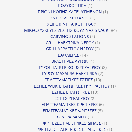
1
προϊόν
ΠΟΛΥΚΟΠΤΙΚΑ
1
προϊόν
1
ΠΡΙΟΝΙ ΚΟΠΗΣ ΚΑΤΕΨΥΓΜΕΝΩΝ
1
1
προϊόν
ΣΝΙΤΣΕΛΟΜΗΧΑΝΕΣ
1
προϊόν
1
ΧΕΙΡΟΚΙΝΗΤΑ ΚΟΠΤΙΚΑ
1
προϊόν
84
ΜΙΚΡΟΣΥΣΚΕΥΕΣ ΖΕΣΤΗΣ ΚΟΥΖΙΝΑΣ SNACK
84
4
προϊόντ
CARVING STATIONS
4
προϊόντα
1
GRILL ΗΛΕΚΤΡΙΚΑ ΝΕΡΟΥ
1
2
προϊόν
GRILL ΥΓΡΑΕΡΙΟΥ ΝΕΡΟΥ
2
14
προϊόντα
ΒΑΦΛΙΕΡΕΣ
14
προϊόντα
1
ΒΡΑΣΤΗΡΕΣ ΑΥΓΩΝ
1
προϊόν
2
ΓΥΡΟΙ ΗΛΕΚΤΡΙΚΟΙ & ΥΓΡΑΕΡΙΟΥ
2
2
προϊόντα
ΓΥΡΟΥ ΜΑΧΑΙΡΙΑ ΗΛΕΚΤΡΙΚΑ
2
13
προϊόντα
ΕΠΑΓΓΕΛΜΑΤΙΚΕΣ ΕΣΤΙΕΣ
13
προϊόντα
1
ΕΣΤΙΕΣ WOK ΕΠΑΓΩΓΙΚΕΣ Η' ΥΓΡΑΕΡΙΟΥ
1
10
προϊόν
ΕΣΤΙΕΣ ΕΠΑΓΩΓΙΚΕΣ
10
2
προϊόντα
ΕΣΤΙΕΣ ΥΓΡΑΕΡΙΟΥ
2
προϊόντα
6
ΕΠΑΓΓΕΛΜΑΤΙΚΕΣ ΚΡΕΠΙΕΡΕΣ
6
5
προϊόντα
ΕΠΑΓΓΕΛΜΑΤΙΚΕΣ ΦΡΙΤΕΖΕΣ
5
1
προϊόντα
ΦΙΛΤΡΑ ΛΑΔΙΟΥ
1
προϊόν
1
ΦΡΙΤΕΖΕΣ ΗΛΕΚΤΡΙΚΕΣ ΔΙΠΛΕΣ
1
προϊόν
1
ΦΡΙΤΕΖΕΣ ΗΛΕΚΤΡΙΚΕΣ ΕΠΑΓΩΓΙΚΕΣ
1