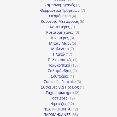
προϊόντα
2
Ζαμπονομηχανές
2
προϊόντα
7
Θερμαντικά Τροφίμων
7
4
προϊόντα
Θερμόμετρα
4
προϊόντα
6
Καρότσια Μεταφοράς
6
1
προϊόντα
Καφετιέρες
1
προϊόν
3
Κρεατομηχανές
3
3
προϊόντα
Κρεπιέρες
3
προϊόντα
5
Μπαιν Μαρί
5
7
προϊόντα
Μπλέντερ
7
17
προϊόντα
Πλατώ
17
προϊόντα
1
Πολτοποιητές
1
προϊόν
15
Πολυκοπτικά
15
1
προϊόντα
Σαλαμάνδρες
1
1
προϊόν
Σουπιέρες
1
προϊόν
3
Συσκευές Pancake
3
προϊόντα
1
Συσκευές για Hot Dog
1
2
προϊόν
Ταχυζυμωτήρια
2
12
προϊόντα
Τοστιέρες
12
12
προϊόντα
Φριτέζες
12
προϊόντα
12
ΝΕΑ ΠΡΟΪΟΝΤΑ
12
προϊόντα
68
ΠΑΓΟΜΗΧΑΝΕΣ
68