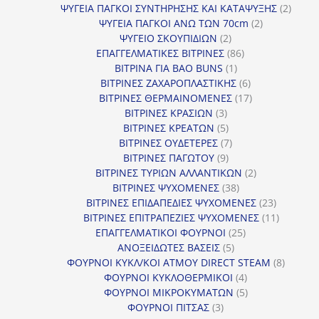
προϊόντα
2
ΨΥΓΕΙΑ ΠΑΓΚΟΙ ΣΥΝΤΗΡΗΣΗΣ ΚΑΙ ΚΑΤΑΨΥΞΗΣ
2
2
προϊό
ΨΥΓΕΙΑ ΠΑΓΚΟΙ ΑΝΩ ΤΩΝ 70cm
2
2
προϊόντα
ΨΥΓΕΙΟ ΣΚΟΥΠΙΔΙΩΝ
2
προϊόντα
86
ΕΠΑΓΓΕΛΜΑΤΙΚΕΣ ΒΙΤΡΙΝΕΣ
86
1
προϊόντα
ΒΙΤΡΙΝΑ ΓΙΑ BAO BUNS
1
προϊόν
6
ΒΙΤΡΙΝΕΣ ΖΑΧΑΡΟΠΛΑΣΤΙΚΗΣ
6
προϊόντα
17
ΒΙΤΡΙΝΕΣ ΘΕΡΜΑΙΝΟΜΕΝΕΣ
17
3
προϊόντα
ΒΙΤΡΙΝΕΣ ΚΡΑΣΙΩΝ
3
προϊόντα
5
ΒΙΤΡΙΝΕΣ ΚΡΕΑΤΩΝ
5
προϊόντα
7
ΒΙΤΡΙΝΕΣ ΟΥΔΕΤΕΡΕΣ
7
9
προϊόντα
ΒΙΤΡΙΝΕΣ ΠΑΓΩΤΟΥ
9
προϊόντα
2
ΒΙΤΡΙΝΕΣ ΤΥΡΙΩΝ ΑΛΛΑΝΤΙΚΩΝ
2
38
προϊόντα
ΒΙΤΡΙΝΕΣ ΨΥΧΟΜΕΝΕΣ
38
προϊόντα
23
ΒΙΤΡΙΝΕΣ ΕΠΙΔΑΠΕΔΙΕΣ ΨΥΧΟΜΕΝΕΣ
23
προϊόντα
11
ΒΙΤΡΙΝΕΣ ΕΠΙΤΡΑΠΕΖΙΕΣ ΨΥΧΟΜΕΝΕΣ
11
25
προϊόντ
ΕΠΑΓΓΕΛΜΑΤΙΚΟΙ ΦΟΥΡΝΟΙ
25
5
προϊόντα
ΑΝΟΞΕΙΔΩΤΕΣ ΒΑΣΕΙΣ
5
προϊόντα
8
ΦΟΥΡΝΟΙ ΚΥΚΛ/ΚΟΙ ΑΤΜΟΥ DIRECT STEAM
8
4
προϊόν
ΦΟΥΡΝΟΙ ΚΥΚΛΟΘΕΡΜΙΚΟΙ
4
προϊόντα
5
ΦΟΥΡΝΟΙ ΜΙΚΡΟΚΥΜΑΤΩΝ
5
3
προϊόντα
ΦΟΥΡΝΟΙ ΠΙΤΣΑΣ
3