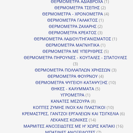
προϊόντα
1
ΘΕΡΜΟΜΕΤΡΑ ΑΔΙΑΒΡΟΧΑ
1
2
προϊόν
ΘΕΡΜΟΜΕΤΡΑ ΤΣΕΠΗΣ
2
προϊόντα
4
ΘΕΡΜΟΜΕΤΡΑ - ΧΡΟΝΟΜΕΤΡΑ
4
1
προϊόντα
ΘΕΡΜΟΜΕΤΡΑ ΓΑΛΑΚΤΟΣ
1
2
προϊόν
ΘΕΡΜΟΜΕΤΡΑ ΖΑΧΑΡΗΣ
2
προϊόντα
3
ΘΕΡΜΟΜΕΤΡΑ ΚΡΕΑΤΟΣ
3
προϊόντα
1
ΘΕΡΜΟΜΕΤΡΑ ΛΑΔΙΟΥ/ΤΗΓΑΝΙΣΜΑΤΟΣ
1
1
προϊόν
ΘΕΡΜΟΜΕΤΡΑ ΜΑΓΝΗΤΙΚΑ
1
προϊόν
5
ΘΕΡΜΟΜΕΤΡΑ ΜΕ ΥΠΕΡΥΘΡΕΣ
5
προϊόντα
ΘΕΡΜΟΜΕΤΡΑ ΠΗΡΟΥΝΕΣ - ΚΟΥΤΑΛΕΣ - ΣΠΑΤΟΥΛΕΣ
3
3
προϊόντα
3
ΘΕΡΜΟΜΕΤΡΑ ΠΟΛΛΑΠΛΩΝ ΧΡΗΣΕΩΝ
3
4
προϊόντ
ΘΕΡΜΟΜΕΤΡΑ ΦΟΥΡΝΟΥ
4
προϊόντα
10
ΘΕΡΜΟΜΕΤΡΑ ΨΥΓΕΙΟΥ-ΚΑΤΑΨΥΞΗΣ
10
5
προϊόντα
ΘΗΚΕΣ - ΚΑΛΥΜΜΑΤΑ
5
1
προϊόντα
ΥΓΡΟΜΕΤΡΑ
1
προϊόν
8
ΚΑΝΑΤΕΣ ΜΕΖΟΥΡΑ
8
προϊόντα
10
ΚΟΠΤΕΣ ΖΥΜΗΣ INOX ΚΑΙ ΠΛΑΣΤΙΚΟΙ
10
προϊόντα
6
ΚΡΕΜΑΣΤΡΕΣ, ΓΑΝΤΖΟΙ ΕΡΓΑΛΕΙΩΝ ΚΑΙ ΤΣΙΓΚΕΛΙΑ
6
14
προϊ
ΛΕΚΑΝΕΣ ΚΩΝΙΚΕΣ
14
προϊόντα
16
ΜΑΡΜΙΤΕΣ ΑΝΟΞΕΙΔΩΤΕΣ ΜΕ Η' ΧΩΡΙΣ ΚΑΠΑΚΙ
16
7
προϊ
ΜΠΑΣΙΝΕΣ ΑΝΟΞΕΙΔΩΤΕΣ
7