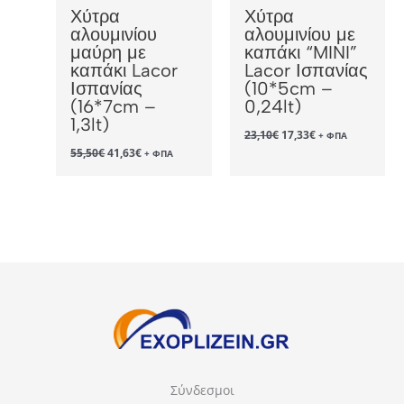
Χύτρα
Χύτρα
αλουμινίου
αλουμινίου με
μαύρη με
καπάκι “MINI”
καπάκι Lacor
Lacor Ισπανίας
Ισπανίας
(10*5cm –
(16*7cm –
0,24lt)
1,3lt)
Original
Η
23,10
€
17,33
€
+ ΦΠΑ
price
τρέχουσα
Original
Η
55,50
€
41,63
€
+ ΦΠΑ
was:
τιμή
price
τρέχουσα
23,10€.
είναι:
was:
τιμή
17,33€.
55,50€.
είναι:
41,63€.
Σύνδεσμοι