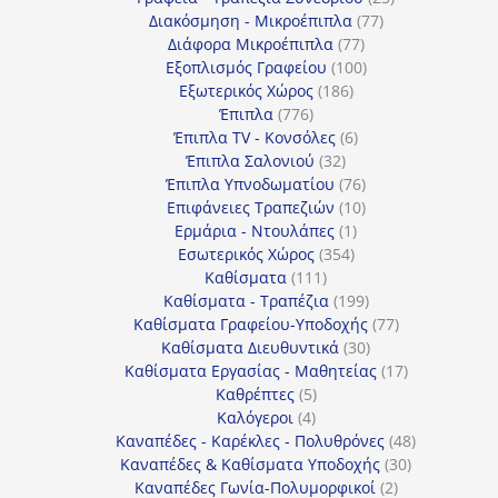
77
προϊόντα
Διακόσμηση - Μικροέπιπλα
77
77
προϊόντα
Διάφορα Μικροέπιπλα
77
προϊόντα
100
Εξοπλισμός Γραφείου
100
186
προϊόντα
Εξωτερικός Χώρος
186
776
προϊόντα
Έπιπλα
776
προϊόντα
6
Έπιπλα TV - Κονσόλες
6
32
προϊόντα
Έπιπλα Σαλονιού
32
προϊόντα
76
Έπιπλα Υπνοδωματίου
76
10
προϊόντα
Επιφάνειες Τραπεζιών
10
1
προϊόντα
Ερμάρια - Ντουλάπες
1
354
προϊόν
Εσωτερικός Χώρος
354
111
προϊόντα
Καθίσματα
111
προϊόντα
199
Καθίσματα - Τραπέζια
199
προϊόντα
77
Καθίσματα Γραφείου-Υποδοχής
77
30
προϊόντα
Καθίσματα Διευθυντικά
30
προϊόντα
17
Καθίσματα Εργασίας - Μαθητείας
17
5
προϊόντα
Καθρέπτες
5
4
προϊόντα
Καλόγεροι
4
προϊόντα
48
Καναπέδες - Καρέκλες - Πολυθρόνες
48
30
προϊόντα
Καναπέδες & Καθίσματα Υποδοχής
30
2
προϊόντα
Καναπέδες Γωνία-Πολυμορφικοί
2