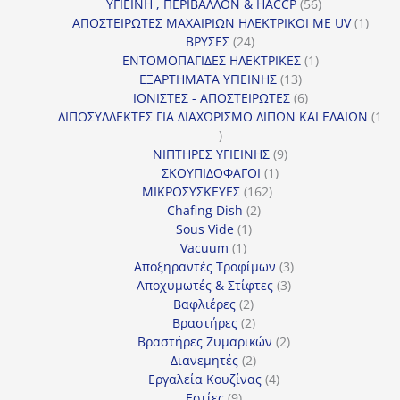
56
προϊόντ
ΥΓΙΕΙΝΗ , ΠΕΡΙΒΑΛΛΟΝ & HACCP
56
προϊόντα
1
ΑΠΟΣΤΕΙΡΩΤΕΣ ΜΑΧΑΙΡΙΩΝ ΗΛΕΚΤΡΙΚΟΙ ΜΕ UV
1
24
προϊό
ΒΡΥΣΕΣ
24
προϊόντα
1
ΕΝΤΟΜΟΠΑΓΙΔΕΣ ΗΛΕΚΤΡΙΚΕΣ
1
13
προϊόν
ΕΞΑΡΤΗΜΑΤΑ ΥΓΙΕΙΝΗΣ
13
προϊόντα
6
ΙΟΝΙΣΤΕΣ - ΑΠΟΣΤΕΙΡΩΤΕΣ
6
προϊόντα
ΛΙΠΟΣΥΛΛΕΚΤΕΣ ΓΙΑ ΔΙΑΧΩΡΙΣΜΟ ΛΙΠΩΝ ΚΑΙ ΕΛΑΙΩΝ
1
1
προϊόν
9
ΝΙΠΤΗΡΕΣ ΥΓΙΕΙΝΗΣ
9
1
προϊόντα
ΣΚΟΥΠΙΔΟΦΑΓΟΙ
1
162
προϊόν
ΜΙΚΡΟΣΥΣΚΕΥΕΣ
162
2
προϊόντα
Chafing Dish
2
1
προϊόντα
Sous Vide
1
1
προϊόν
Vacuum
1
προϊόν
3
Αποξηραντές Τροφίμων
3
3
προϊόντα
Αποχυμωτές & Στίφτες
3
2
προϊόντα
Βαφλιέρες
2
προϊόντα
2
Βραστήρες
2
προϊόντα
2
Βραστήρες Ζυμαρικών
2
2
προϊόντα
Διανεμητές
2
προϊόντα
4
Εργαλεία Κουζίνας
4
9
προϊόντα
Εστίες
9