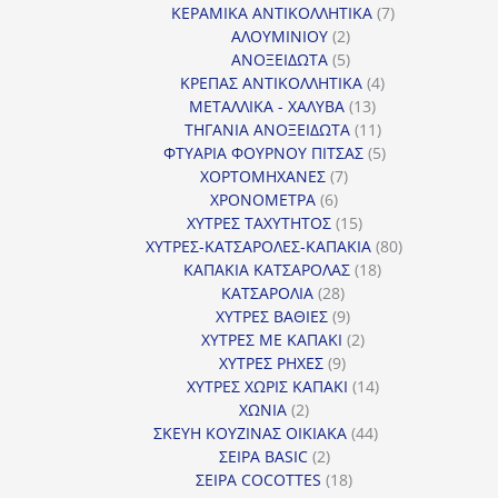
προϊόντα
7
ΚΕΡΑΜΙΚΑ ΑΝΤΙΚΟΛΛΗΤΙΚΑ
7
2
προϊόντα
ΑΛΟΥΜΙΝΙΟΥ
2
προϊόντα
5
ΑΝΟΞΕΙΔΩΤΑ
5
προϊόντα
4
ΚΡΕΠΑΣ ΑΝΤΙΚΟΛΛΗΤΙΚΑ
4
13
προϊόντα
ΜΕΤΑΛΛΙΚΑ - ΧΑΛΥΒΑ
13
προϊόντα
11
ΤΗΓΑΝΙΑ ΑΝΟΞΕΙΔΩΤΑ
11
προϊόντα
5
ΦΤΥΑΡΙΑ ΦΟΥΡΝΟΥ ΠΙΤΣΑΣ
5
7
προϊόντα
ΧΟΡΤΟΜΗΧΑΝΕΣ
7
6
προϊόντα
ΧΡΟΝΟΜΕΤΡΑ
6
προϊόντα
15
ΧΥΤΡΕΣ ΤΑΧΥΤΗΤΟΣ
15
προϊόντα
80
ΧΥΤΡΕΣ-ΚΑΤΣΑΡΟΛΕΣ-ΚΑΠΑΚΙΑ
80
18
προϊόντα
ΚΑΠΑΚΙΑ ΚΑΤΣΑΡΟΛΑΣ
18
28
προϊόντα
ΚΑΤΣΑΡΟΛΙΑ
28
προϊόντα
9
ΧΥΤΡΕΣ ΒΑΘΙΕΣ
9
προϊόντα
2
ΧΥΤΡΕΣ ΜΕ ΚΑΠΑΚΙ
2
9
προϊόντα
ΧΥΤΡΕΣ ΡΗΧΕΣ
9
προϊόντα
14
ΧΥΤΡΕΣ ΧΩΡΙΣ ΚΑΠΑΚΙ
14
2
προϊόντα
ΧΩΝΙΑ
2
προϊόντα
44
ΣΚΕΥΗ ΚΟΥΖΙΝΑΣ ΟΙΚΙΑΚΑ
44
2
προϊόντα
ΣΕΙΡΑ BASIC
2
προϊόντα
18
ΣΕΙΡΑ COCOTTES
18