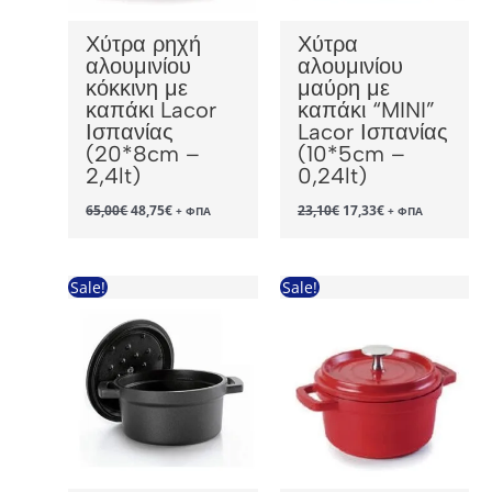
Χύτρα ρηχή
Χύτρα
αλουμινίου
αλουμινίου
κόκκινη με
μαύρη με
καπάκι Lacor
καπάκι “MINI”
Ισπανίας
Lacor Ισπανίας
(20*8cm –
(10*5cm –
2,4lt)
0,24lt)
Original
Η
Original
Η
65,00
€
48,75
€
23,10
€
17,33
€
+ ΦΠΑ
+ ΦΠΑ
price
τρέχουσα
price
τρέχουσα
was:
τιμή
was:
τιμή
65,00€.
είναι:
23,10€.
είναι:
48,75€.
17,33€.
Sale!
Sale!