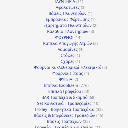
11
προϊόντα
ΠΛΥΝΤΗΡΙΑ
11
προϊόντα
3
Αφαλατωτές
3
προϊόντα
1
Βάσεις Πλυντηρίων
1
προϊόν
1
Εμπρόσθιας Φόρτωσης
1
προϊόν
2
Εξαρτήματα Πλυντηρίων
2
3
προϊόντα
Καλάθια Πλυντηρίων
3
14
προϊόντα
ΦΟΥΡΝΟΙ
14
προϊόντα
2
Καπέλα Απαγωγής Ατμών
2
4
προϊόντα
Λαμαρίνες
4
1
προϊόντα
Στόφες
1
προϊόν
1
Σχάρες
1
προϊόν
2
Φούρνοι Κυκλοθερμικοί Ηλεκτρικοί
2
4
προϊόντα
Φούρνοι Πίτσας
4
2
προϊόντα
ΨΥΓΕΙΑ
2
προϊόντα
776
Έπιπλα Exoplizein
776
προϊόντα
23
'Επιπλα Γραφείου
23
προϊόντα
68
BAR Τραπέζια & Σκαμπό
68
προϊόντα
10
Set Καθιστικά - Τραπεζαρίες
10
προϊόντα
33
Trolley - Βοηθητικά Τραπεζάκια
33
προϊόντα
45
Βάσεις & Επιφάνειες Τραπεζιών
45
35
προϊόντα
Βάσεις Τραπεζιών
35
προϊόντα
23
Γραφεία - Τραπέζια Συνεδρίου
23