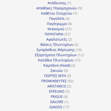
7
προϊόντα
Ανάδευσης
7
προϊόντα
9
Αποθήκες Παγομηχανών
9
7
προϊόντα
Καθέτου Στοιχείου
7
4
προϊόντα
Παγολέπι
4
προϊόντα
8
Παγότριμμα
8
27
προϊόντα
Ψεκασμού
27
57
προϊόντα
ΠΛΥΝΤΗΡΙΑ
57
προϊόντα
2
Αφαλατωτές
2
προϊόντα
2
Βάσεις Πλυντηρίων
2
προϊόντα
18
Εμπρόσθιας Φόρτωσης
18
προϊόντα
12
Εξαρτήματα Πλυντηρίων
12
15
προϊόντα
Καλάθια Πλυντηρίων
15
2
προϊόντα
Καμπάνα (Hood)
2
5
προϊόντα
Σκευών
5
προϊόντα
3
ΠΟΡΤΕΣ MTH
3
προϊόντα
92
ΠΡΟΜΗΘΕΥΤΕΣ
92
2
προϊόντα
ARISTARCO
2
3
προϊόντα
EFFEUNO
3
4
προϊόντα
FRIGUS
4
προϊόντα
1
GALORE
1
προϊόν
17
GIADOS
17