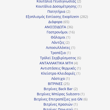
προϊόν
2
Κουτάλια Γευσιγνωσίας
2
προϊόντα
1
Κουτάλια Δοσομέτρησης
1
2
προϊόν
Πατητήρια
2
προϊόντα
282
Εξοπλισμός Εστίασης Exoplizein
282
65
προϊόντα
Διάφορα
65
προϊόντα
36
ΑΝΟΞΕΙΔΩΤΑ
36
προϊόντα
16
Γαστρονόμοι
16
1
προϊόντα
Θάλαμοι
1
2
προϊόν
Λάντζες
2
προϊόντα
1
Λιποσυλλέκτες
1
1
προϊόν
Τραπέζια
1
προϊόν
6
Τρόλεϊ Σερβιρίσματος
6
4
προϊόντα
ΑΝΤΑΛΛΑΚΤΙΚΑ MTH
4
προϊόντα
1
Αντιστάσεις θερμικές
1
1
προϊόν
Κλείστρα-Κλειδαριές
1
1
προϊόν
Λάστιχα
1
25
προϊόν
ΒΙΤΡΙΝΕΣ
25
προϊόντα
2
Βιτρίνες Back Bar
2
προϊόντα
1
Βιτρίνες Mπύρας Subzero
1
προϊόν
6
Βιτρίνες Επιτραπέζιες για GN
6
1
προϊόντα
Βιτρίνες Κρασιών
1
προϊόν
1
Βιτρίνες Παγωτού
1