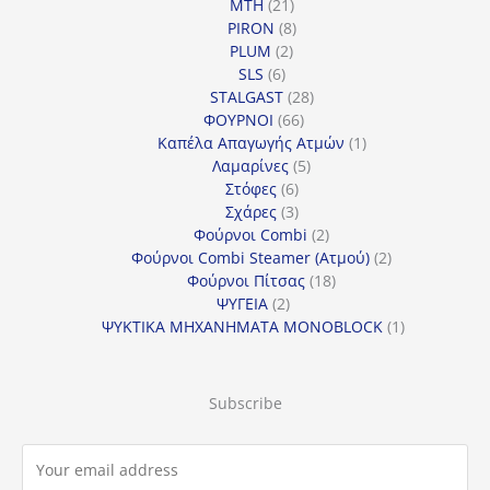
21
προϊόντα
MTH
21
προϊόντα
8
PIRON
8
2
προϊόντα
PLUM
2
6
προϊόντα
SLS
6
προϊόντα
28
STALGAST
28
66
προϊόντα
ΦΟΥΡΝΟΙ
66
προϊόντα
1
Καπέλα Απαγωγής Ατμών
1
5
προϊόν
Λαμαρίνες
5
6
προϊόντα
Στόφες
6
προϊόντα
3
Σχάρες
3
προϊόντα
2
Φούρνοι Combi
2
προϊόντα
2
Φούρνοι Combi Steamer (Ατμού)
2
18
προϊόντα
Φούρνοι Πίτσας
18
2
προϊόντα
ΨΥΓΕΙΑ
2
προϊόντα
1
ΨΥΚΤΙΚΑ ΜΗΧΑΝΗΜΑΤΑ MONOBLOCK
1
προϊόν
Subscribe