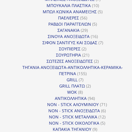
10
προϊόντα
ΜΠΟΥΚΑΛΙΑ ΠΛΑΣΤΙΚΑ
10
προϊόντα
5
ΜΠΩΛ ΚΩΝΙΚΑ ΑΝΑΜΕΙΞΗΣ
5
56
προϊόντα
ΠΑΕΛΙΕΡΕΣ
56
προϊόντα
5
ΡΑΒΔΟΙ ΠΑΡΑΓΓΕΛΙΩΝ
5
29
προϊόντα
ΣΑΓΑΝΑΚΙΑ
29
προϊόντα
16
ΣΙΝΟΥΑ ΑΝΟΞΕΙΔΩΤΑ
16
προϊόντα
7
ΣΙΦΟΝ ΣΑΝΤΙΓΥΣ ΚΑΙ ΣΟΔΑΣ
7
2
προϊόντα
ΣΟΥΠΙΕΡΕΣ
2
προϊόντα
21
ΣΟΥΡΩΤΗΡΙΑ
21
προϊόντα
2
ΣΩΤΕΖΕΣ ΑΝΟΞΕΙΔΩΤΕΣ
2
προϊόντα
ΤΗΓΑΝΙΑ ΑΝΟΞΕΙΔΩΤΑ-ΑΝΤΙΚΟΛΛΗΤΙΚΑ-ΚΕΡΑΜΙΚΑ-
155
ΠΕΤΡΙΝΑ
155
7
προϊόντα
GRILL
7
προϊόντα
2
GRILL ΠΛΑΤΩ
2
8
προϊόντα
WOK
8
προϊόντα
94
ΑΝΤΙΚΟΛΛΗΤΙΚΑ
94
προϊόντα
71
NON - STICK ΑΛΟΥΜΙΝΙΟΥ
71
6
προϊόντα
NON - STICK ΑΝΟΞΕΙΔΩΤΑ
6
12
προϊόντα
NON - STICK ΜΕΤΑΛΛΙΚΑ
12
5
προϊόντα
NON - STICK ΟΙΚΟΛΟΓΙΚΑ
5
9
προϊόντα
ΚΑΠΑΚΙΑ ΤΗΓΑΝΙΟΥ
9