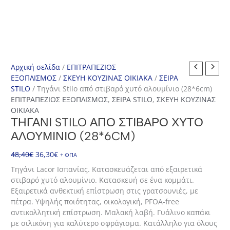
Αρχική σελίδα
/
ΕΠΙΤΡΑΠΕΖΙΟΣ
ΕΞΟΠΛΙΣΜΟΣ
/
ΣΚΕΥΗ ΚΟΥΖΙΝΑΣ ΟΙΚΙΑΚΑ
/
ΣΕΙΡΑ
STILO
/ Τηγάνι Stilo από στιβαρό χυτό αλουμίνιο (28*6cm)
ΕΠΙΤΡΑΠΕΖΙΟΣ ΕΞΟΠΛΙΣΜΟΣ
,
ΣΕΙΡΑ STILO
,
ΣΚΕΥΗ ΚΟΥΖΙΝΑΣ
ΟΙΚΙΑΚΑ
ΤΗΓΆΝΙ STILO ΑΠΌ ΣΤΙΒΑΡΌ ΧΥΤΌ
ΑΛΟΥΜΊΝΙΟ (28*6CM)
Original
Η
48,40
€
36,30
€
+ ΦΠΑ
price
τρέχουσα
Τηγάνι Lacor Ισπανίας. Κατασκευάζεται από εξαιρετικά
was:
τιμή
στιβαρό χυτό αλουμίνιο. Κατασκευή σε ένα κομμάτι.
48,40€.
είναι:
Εξαιρετικά ανθεκτική επίστρωση στις γρατσουνιές, με
36,30€.
πέτρα. Υψηλής ποιότητας, οικολογική, PFOA-free
αντικολλητική επίστρωση. Μαλακή λαβή. Γυάλινο καπάκι
με σιλικόνη για καλύτερο σφράγισμα. Κατάλληλο για όλους