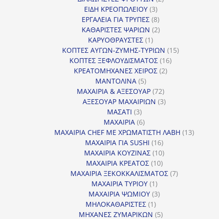
3
προϊόντα
ΕΙΔΗ ΚΡΕΟΠΩΛΕΙΟΥ
3
προϊόντα
8
ΕΡΓΑΛΕΙΑ ΓΙΑ ΤΡΥΠΕΣ
8
προϊόντα
2
ΚΑΘΑΡΙΣΤΕΣ ΨΑΡΙΩΝ
2
1
προϊόντα
ΚΑΡΥΟΘΡΑΥΣΤΕΣ
1
προϊόν
15
ΚΟΠΤΕΣ ΑΥΓΩΝ-ΖΥΜΗΣ-ΤΥΡΙΩΝ
15
16
προϊόντα
ΚΟΠΤΕΣ ΞΕΦΛΟΥΔΙΣΜΑΤΟΣ
16
2
προϊόντα
ΚΡΕΑΤΟΜΗΧΑΝΕΣ ΧΕΙΡΟΣ
2
5
προϊόντα
ΜΑΝΤΟΛΙΝΑ
5
προϊόντα
72
ΜΑΧΑΙΡΙΑ & ΑΞΕΣΟΥΑΡ
72
προϊόντα
3
ΑΞΕΣΟΥΑΡ ΜΑΧΑΙΡΙΩΝ
3
3
προϊόντα
ΜΑΣΑΤΙ
3
προϊόντα
6
ΜΑΧΑΙΡΙΑ
6
προϊόντα
13
ΜΑΧΑΙΡΙΑ CHEF ΜΕ ΧΡΩΜΑΤΙΣΤΗ ΛΑΒΗ
13
16
προϊόντ
ΜΑΧΑΙΡΙΑ ΓΙΑ SUSHI
16
προϊόντα
10
ΜΑΧΑΙΡΙΑ ΚΟΥΖΙΝΑΣ
10
10
προϊόντα
ΜΑΧΑΙΡΙΑ ΚΡΕΑΤΟΣ
10
προϊόντα
7
ΜΑΧΑΙΡΙΑ ΞΕΚΟΚΚΑΛΙΣΜΑΤΟΣ
7
1
προϊόντα
ΜΑΧΑΙΡΙΑ ΤΥΡΙΟΥ
1
προϊόν
3
ΜΑΧΑΙΡΙΑ ΨΩΜΙΟΥ
3
1
προϊόντα
ΜΗΛΟΚΑΘΑΡΙΣΤΕΣ
1
προϊόν
5
ΜΗΧΑΝΕΣ ΖΥΜΑΡΙΚΩΝ
5