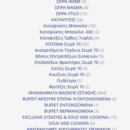
5
προϊόντα
ΣΕΙΡΑ HOME
5
προϊόντα
4
ΣΕΙΡΑ MAGMA
4
15
προϊόντα
ΣΕΙΡΑ STILO
15
26
προϊόντα
ΚΑΤΑΨΥΞΕΙΣ
26
προϊόντα
10
Καταψύκτες Μπαούλα
10
προϊόντα
2
Καταψύκτες Μπαούλα -60C
2
4
προϊόντα
Καταψύξεις Όρθιες Τυφλές
4
32
προϊόντα
ΚΟΥΖΙΝΑ Σειρά 70
32
προϊόντα
1
Ανατρεπόμενα Τηγάνια Σειρά 70
1
9
προϊόν
Βάσεις Επιτραπέζιων Συσκευών
9
προϊόντα
2
Επιδαπέδιοι Βραστήρες Σειρά 70
2
3
προϊόντα
Εστίες Σειρά 70
3
προϊόντα
2
Κουζίνες Σειρά 70
2
1
προϊόντα
Ουδέτερα
1
προϊόν
1
Φριτέζες Σειρά 70
1
προϊόν
444
ΜΗΧΑΝΗΜΑΤΑ ΜΑΖΙΚΗΣ ΕΣΤΙΑΣΗΣ
444
προϊόντα
4
BUFFET-ΜΠΟΥΦΕ ΕΠΙΠΛΑ 'Η ΕΝΤΟΙΧΙΖΟΜΕΝΑ
4
1
προϊόν
BUFFET ΕΝΤΟΙΧΙΖΟΜΕΝΑ
1
προϊόν
3
BUFFET ΘΕΡΜΑΙΝΟΜΕΝΑ
3
προϊόντα
15
EXCLUSIVE ΣΥΣΚΕΥΕΣ & SOUS VIDE COOKING
15
6
προϊόν
SOUS VIDE COOKERS
6
προϊόντα
1
ΑΦΥΓΡΑΝΤΗΡΕΣ ΑΠΟΞΗΡΑΝΤΕΣ ΤΡΟΦΙΜΩΝ
1