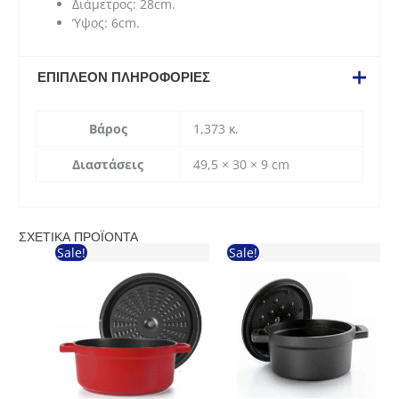
Διάμετρος: 28cm.
Ύψος: 6cm.
ΕΠΙΠΛΈΟΝ ΠΛΗΡΟΦΟΡΊΕΣ
Βάρος
1,373 κ.
Διαστάσεις
49,5 × 30 × 9 cm
ΣΧΕΤΙΚΆ ΠΡΟΪΌΝΤΑ
Sale!
Sale!