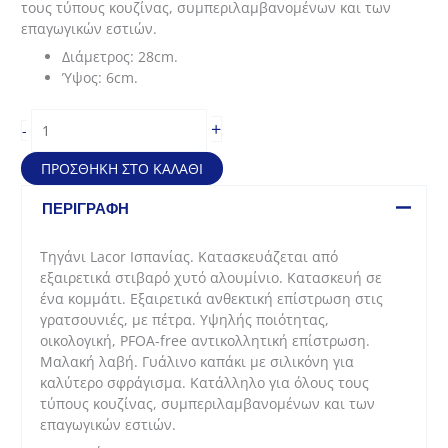
τους τύπους κουζίνας, συμπεριλαμβανομένων και των
επαγωγικών εστιών.
Διάμετρος: 28cm.
Ύψος: 6cm.
Τηγάνι
+
-
Stilo
από
ΠΡΟΣΘΉΚΗ ΣΤΟ ΚΑΛΆΘΙ
στιβαρό
χυτό
ΠΕΡΙΓΡΑΦΉ
αλουμίνιο
(28*6cm)
Τηγάνι Lacor Ισπανίας. Κατασκευάζεται από
ποσότητα
εξαιρετικά στιβαρό χυτό αλουμίνιο. Κατασκευή σε
ένα κομμάτι. Εξαιρετικά ανθεκτική επίστρωση στις
γρατσουνιές, με πέτρα. Υψηλής ποιότητας,
οικολογική, PFOA-free αντικολλητική επίστρωση.
Μαλακή λαβή. Γυάλινο καπάκι με σιλικόνη για
καλύτερο σφράγισμα. Κατάλληλο για όλους τους
τύπους κουζίνας, συμπεριλαμβανομένων και των
επαγωγικών εστιών.