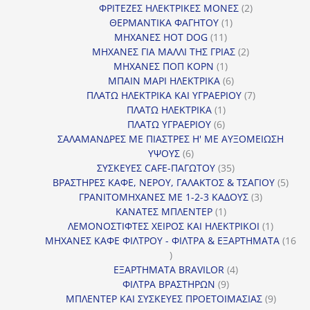
2
προϊόν
ΦΡΙΤΕΖΕΣ ΗΛΕΚΤΡΙΚΕΣ ΜΟΝΕΣ
2
1
προϊόντα
ΘΕΡΜΑΝΤΙΚΑ ΦΑΓΗΤΟΥ
1
11
προϊόν
ΜΗΧΑΝΕΣ HOT DOG
11
προϊόντα
2
ΜΗΧΑΝΕΣ ΓΙΑ ΜΑΛΛΙ ΤΗΣ ΓΡΙΑΣ
2
1
προϊόντα
ΜΗΧΑΝΕΣ ΠΟΠ ΚΟΡΝ
1
προϊόν
6
ΜΠΑΙΝ ΜΑΡΙ ΗΛΕΚΤΡΙΚΑ
6
προϊόντα
7
ΠΛΑΤΩ ΗΛΕΚΤΡΙΚΑ ΚΑΙ ΥΓΡΑΕΡΙΟΥ
7
1
προϊόντα
ΠΛΑΤΩ ΗΛΕΚΤΡΙΚΑ
1
6
προϊόν
ΠΛΑΤΩ ΥΓΡΑΕΡΙΟΥ
6
προϊόντα
ΣΑΛΑΜΑΝΔΡΕΣ ΜΕ ΠΙΑΣΤΡΕΣ Η' ΜΕ ΑΥΞΟΜΕΙΩΣΗ
6
ΥΨΟΥΣ
6
προϊόντα
35
ΣΥΣΚΕΥΕΣ CAFE-ΠΑΓΩΤΟΥ
35
προϊόντα
5
ΒΡΑΣΤΗΡΕΣ ΚΑΦΕ, ΝΕΡΟΥ, ΓΑΛΑΚΤΟΣ & ΤΣΑΓΙΟΥ
5
3
προϊ
ΓΡΑΝΙΤΟΜΗΧΑΝΕΣ ΜΕ 1-2-3 ΚΑΔΟΥΣ
3
1
προϊόντα
ΚΑΝΑΤΕΣ ΜΠΛΕΝΤΕΡ
1
προϊόν
1
ΛΕΜΟΝΟΣΤΙΦΤΕΣ ΧΕΙΡΟΣ ΚΑΙ ΗΛΕΚΤΡΙΚΟΙ
1
προϊόν
ΜΗΧΑΝΕΣ ΚΑΦΕ ΦΙΛΤΡΟΥ - ΦΙΛΤΡΑ & ΕΞΑΡΤΗΜΑΤΑ
16
16
προϊόντα
4
ΕΞΑΡΤΗΜΑΤΑ BRAVILOR
4
9
προϊόντα
ΦΙΛΤΡΑ ΒΡΑΣΤΗΡΩΝ
9
προϊόντα
9
ΜΠΛΕΝΤΕΡ ΚΑΙ ΣΥΣΚΕΥΕΣ ΠΡΟΕΤΟΙΜΑΣΙΑΣ
9