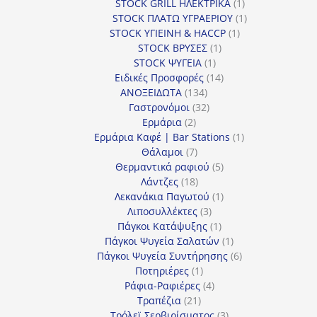
προϊόν
1
STOCK GRILL ΗΛΕΚΤΡΙΚΑ
1
προϊόν
1
STOCK ΠΛΑΤΩ ΥΓΡΑΕΡΙΟΥ
1
1
προϊόν
STOCK ΥΓΙΕΙΝΗ & HACCP
1
1
προϊόν
STOCK ΒΡΥΣΕΣ
1
1
προϊόν
STOCK ΨΥΓΕΙΑ
1
προϊόν
14
Ειδικές Προσφορές
14
134
προϊόντα
ΑΝΟΞΕΙΔΩΤΑ
134
προϊόντα
32
Γαστρονόμοι
32
2
προϊόντα
Ερμάρια
2
προϊόντα
1
Ερμάρια Καφέ | Bar Stations
1
7
προϊόν
Θάλαμοι
7
προϊόντα
5
Θερμαντικά ραφιού
5
18
προϊόντα
Λάντζες
18
προϊόντα
1
Λεκανάκια Παγωτού
1
3
προϊόν
Λιποσυλλέκτες
3
προϊόντα
1
Πάγκοι Κατάψυξης
1
προϊόν
1
Πάγκοι Ψυγεία Σαλατών
1
προϊόν
6
Πάγκοι Ψυγεία Συντήρησης
6
1
προϊόντα
Ποτηριέρες
1
προϊόν
4
Ράφια-Ραφιέρες
4
21
προϊόντα
Τραπέζια
21
προϊόντα
3
Τρόλεϊ Σερβιρίσματος
3