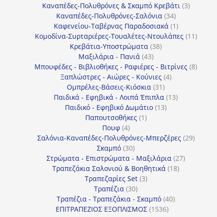
προϊόντα
3
Καναπέδες-Πολυθρόνες & Σκαμπό Κρεβάτι
3
34
προϊόντ
Καναπέδες-Πολυθρόνες-Σαλόνια
34
προϊόντα
1
Καφενείου-Ταβέρνας Παραδοσιακά
1
προϊόν
11
Κομοδίνα-Συρταριέρες-Τουαλέτες-Ντουλάπες
11
38
προϊόν
Κρεβάτια-Υποστρώματα
38
43
προϊόντα
Μαξιλάρια - Πανιά
43
προϊόντα
8
Μπουφέδες - Βιβλιοθήκες - Ραφιέρες - Βιτρίνες
8
4
προϊό
Ξαπλώστρες - Αιώρες - Κούνιες
4
31
προϊόντα
Ομπρέλες-Βάσεις-Κιόσκια
31
προϊόντα
13
Παιδικά - Εφηβικά - Λοιπά Έπιπλα
13
13
προϊόντα
Παιδικό - Εφηβικό Δωμάτιο
13
1
προϊόντα
Παπουτσοθήκες
1
4
προϊόν
Πουφ
4
προϊόντα
29
Σαλόνια-Καναπέδες-Πολυθρόνες-Μπερζέρες
29
30
προϊόν
Σκαμπό
30
προϊόντα
27
Στρώματα - Επιστρώματα - Μαξιλάρια
27
18
προϊόντα
Τραπεζάκια Σαλονιού & Βοηθητικά
18
3
προϊόντα
Τραπεζαρίες Set
3
30
προϊόντα
Τραπέζια
30
προϊόντα
40
Τραπέζια - Τραπεζάκια - Σκαμπό
40
1536
προϊόντα
ΕΠΙΤΡΑΠΕΖΙΟΣ ΕΞΟΠΛΙΣΜΟΣ
1536