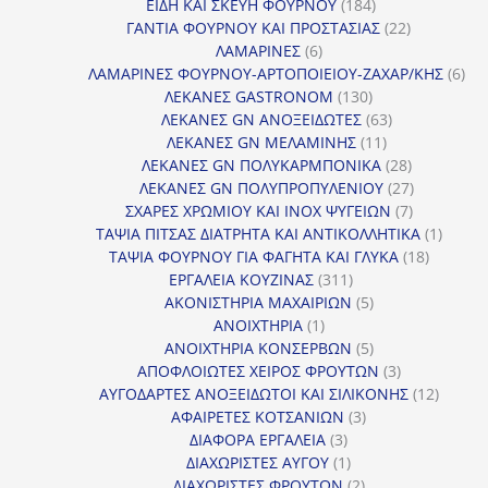
184
προϊόντα
ΕΙΔΗ ΚΑΙ ΣΚΕΥΗ ΦΟΥΡΝΟΥ
184
προϊόντα
22
ΓΑΝΤΙΑ ΦΟΥΡΝΟΥ ΚΑΙ ΠΡΟΣΤΑΣΙΑΣ
22
6
προϊόντα
ΛΑΜΑΡΙΝΕΣ
6
προϊόντα
6
ΛΑΜΑΡΙΝΕΣ ΦΟΥΡΝΟΥ-ΑΡΤΟΠΟΙΕΙΟΥ-ΖΑΧΑΡ/ΚΗΣ
6
130
προ
ΛΕΚΑΝΕΣ GASTRONOM
130
προϊόντα
63
ΛΕΚΑΝΕΣ GN ΑΝΟΞΕΙΔΩΤΕΣ
63
11
προϊόντα
ΛΕΚΑΝΕΣ GN ΜΕΛΑΜΙΝΗΣ
11
προϊόντα
28
ΛΕΚΑΝΕΣ GN ΠΟΛΥΚΑΡΜΠΟΝΙΚΑ
28
προϊόντα
27
ΛΕΚΑΝΕΣ GN ΠΟΛΥΠΡΟΠΥΛΕΝΙΟΥ
27
7
προϊόντα
ΣΧΑΡΕΣ ΧΡΩΜΙΟΥ ΚΑΙ INOX ΨΥΓΕΙΩΝ
7
προϊόντα
1
ΤΑΨΙΑ ΠΙΤΣΑΣ ΔΙΑΤΡΗΤΑ ΚΑΙ ΑΝΤΙΚΟΛΛΗΤΙΚΑ
1
18
προϊόν
ΤΑΨΙΑ ΦΟΥΡΝΟΥ ΓΙΑ ΦΑΓΗΤΑ ΚΑΙ ΓΛΥΚΑ
18
311
προϊόντ
ΕΡΓΑΛΕΙΑ ΚΟΥΖΙΝΑΣ
311
προϊόντα
5
ΑΚΟΝΙΣΤΗΡΙΑ ΜΑΧΑΙΡΙΩΝ
5
1
προϊόντα
ΑΝΟΙΧΤΗΡΙΑ
1
προϊόν
5
ΑΝΟΙΧΤΗΡΙΑ ΚΟΝΣΕΡΒΩΝ
5
προϊόντα
3
ΑΠΟΦΛΟΙΩΤΕΣ ΧΕΙΡΟΣ ΦΡΟΥΤΩΝ
3
προϊόντα
12
ΑΥΓΟΔΑΡΤΕΣ ΑΝΟΞΕΙΔΩΤΟΙ ΚΑΙ ΣΙΛΙΚΟΝΗΣ
12
3
προϊόν
ΑΦΑΙΡΕΤΕΣ ΚΟΤΣΑΝΙΩΝ
3
3
προϊόντα
ΔΙΑΦΟΡΑ ΕΡΓΑΛΕΙΑ
3
προϊόντα
1
ΔΙΑΧΩΡΙΣΤΕΣ ΑΥΓΟΥ
1
προϊόν
2
ΔΙΑΧΩΡΙΣΤΕΣ ΦΡΟΥΤΩΝ
2