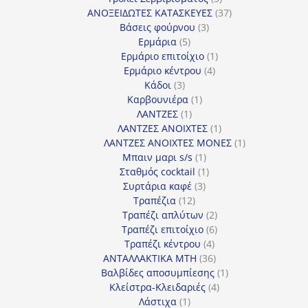
προϊόντα
37
ΑΝΟΞΕΙΔΩΤΕΣ ΚΑΤΑΣΚΕΥΕΣ
37
3
προϊόντα
Βάσεις φούρνου
3
5
προϊόντα
Ερμάρια
5
προϊόντα
1
Ερμάριο επιτοίχιο
1
4
προϊόν
Ερμάριο κέντρου
4
3
προϊόντα
Κάδοι
3
προϊόντα
1
Καρβουνιέρα
1
1
προϊόν
ΛΑΝΤΖΕΣ
1
προϊόν
1
ΛΑΝΤΖΕΣ ΑΝΟΙΧΤΕΣ
1
προϊόν
1
ΛΑΝΤΖΕΣ ΑΝΟΙΧΤΕΣ ΜΟΝΕΣ
1
1
προϊόν
Μπαιν μαρι s/s
1
προϊόν
1
Σταθμός cocktail
1
3
προϊόν
Συρτάρια καφέ
3
12
προϊόντα
Τραπέζια
12
προϊόντα
2
Τραπέζι απλύτων
2
προϊόντα
6
Τραπέζι επιτοίχιο
6
4
προϊόντα
Τραπέζι κέντρου
4
προϊόντα
36
ΑΝΤΑΛΛΑΚΤΙΚΑ MTH
36
προϊόντα
1
Βαλβίδες αποσυμπίεσης
1
4
προϊόν
Κλείστρα-Κλειδαριές
4
1
προϊόντα
Λάστιχα
1