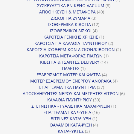
8
προϊόν
ΣΥΣΚΕΥΑΣΤΙΚΑ ΕΝ ΚΕΝΩ VACUUM
8
40
προϊόντα
ΑΠΟΘΗΚΕΥΣΗ & ΜΕΤΑΦΟΡΑ
40
3
προϊόντα
ΔΙΣΚΟΙ ΓΙΑ ΖΥΜΑΡΙΑ
3
προϊόντα
12
ΙΣΟΘΕΡΜΙΚΑ ΚΙΒΩΤΙΑ
12
4
προϊόντα
ΙΣΟΘΕΡΜΙΚΟΙ ΔΙΣΚΟΙ
4
προϊόντα
1
ΚΑΡΟΤΣΙΑ ΓΕΝΙΚΗΣ ΧΡΗΣΗΣ
1
προϊόν
2
ΚΑΡΟΤΣΙΑ ΓΙΑ ΚΑΛΑΘΙΑ ΠΛΥΝΤΗΡΙΟΥ
2
προϊόντα
2
ΚΑΡΟΤΣΙΑ ΙΣΟΘΕΡΜΙΚΩΝ ΔΙΣΚΩΝ/ΚΙΒΩΤΙΩΝ
2
1
προϊόν
ΚΑΡΟΤΣΙΑ ΜΕΤΑΦΟΡΑΣ ΠΙΑΤΩΝ
1
14
προϊόν
ΚΙΒΩΤΙΑ & ΤΣΑΝΤΕΣ DELIVERY
14
1
προϊόντα
ΠΑΛΕΤΕΣ
1
προϊόν
4
ΕΞΑΕΡΙΣΜΟΣ ΜΟΤΕΡ ΚΑΙ ΦΙΛΤΡΑ
4
προϊόντα
4
ΜΟΤΕΡ ΕΞΑΕΡΙΣΜΟΥ ΕΝΕΡΓΟΥ ΑΝΘΡΑΚΑ
4
37
προϊόντ
ΕΠΑΓΓΕΛΜΑΤΙΚΑ ΠΛΥΝΤΗΡΙΑ
37
προϊόντα
6
ΑΠΟΣΚΛΗΡΥΝΤΕΣ ΝΕΡΟΥ ΚΑΙ ΜΕΤΡΗΤΕΣ ΛΙΤΡΩΝ
6
30
προϊ
ΚΑΛΑΘΙΑ ΠΛΥΝΤΗΡΙΟΥ
30
προϊόντα
1
ΣΤΕΓΝΩΤΙΚΑ - ΓΥΑΛΙΣΤΙΚΑ ΜΑΧΑΙΡ/ΝΩΝ
1
16
προϊόν
ΕΠΑΓΓΕΛΜΑΤΙΚΑ ΨΥΓΕΙΑ
16
1
προϊόντα
ΒΙΤΡΙΝΕΣ ΚΑΤΑΨΥΞΗ
1
προϊόν
4
ΘΑΛΑΜΟΙ ΚΑΤΑΨΥΞΗ
4
3
προϊόντα
ΚΑΤΑΨΥΚΤΕΣ
3