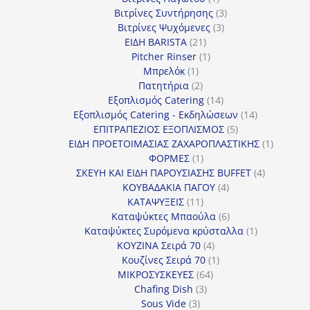
προϊόν
3
Βιτρίνες Συντήρησης
3
3
προϊόντα
Βιτρίνες Ψυχόμενες
3
21
προϊόντα
ΕΙΔΗ BARISTA
21
προϊόντα
1
Pitcher Rinser
1
1
προϊόν
Μπρελόκ
1
προϊόν
2
Πατητήρια
2
προϊόντα
14
Εξοπλισμός Catering
14
προϊόντα
14
Εξοπλισμός Catering - Εκδηλώσεων
14
5
προϊόντα
ΕΠΙΤΡΑΠΕΖΙΟΣ ΕΞΟΠΛΙΣΜΟΣ
5
προϊόντα
1
ΕΙΔΗ ΠΡΟΕΤΟΙΜΑΣΙΑΣ ΖΑΧΑΡΟΠΛΑΣΤΙΚΗΣ
1
1
προϊόν
ΦΟΡΜΕΣ
1
προϊόν
4
ΣΚΕΥΗ ΚΑΙ ΕΙΔΗ ΠΑΡΟΥΣΙΑΣΗΣ BUFFET
4
4
προϊόντα
ΚΟΥΒΑΔΑΚΙΑ ΠΑΓΟΥ
4
11
προϊόντα
ΚΑΤΑΨΥΞΕΙΣ
11
προϊόντα
6
Καταψύκτες Μπαούλα
6
προϊόντα
1
Καταψύκτες Συρόμενα κρύσταλλα
1
4
προϊόν
ΚΟΥΖΙΝΑ Σειρά 70
4
προϊόντα
1
Κουζίνες Σειρά 70
1
64
προϊόν
ΜΙΚΡΟΣΥΣΚΕΥΕΣ
64
3
προϊόντα
Chafing Dish
3
3
προϊόντα
Sous Vide
3