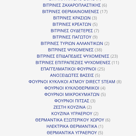
προϊόν
6
ΒΙΤΡΙΝΕΣ ΖΑΧΑΡΟΠΛΑΣΤΙΚΗΣ
6
προϊόντα
17
ΒΙΤΡΙΝΕΣ ΘΕΡΜΑΙΝΟΜΕΝΕΣ
17
3
προϊόντα
ΒΙΤΡΙΝΕΣ ΚΡΑΣΙΩΝ
3
προϊόντα
5
ΒΙΤΡΙΝΕΣ ΚΡΕΑΤΩΝ
5
προϊόντα
7
ΒΙΤΡΙΝΕΣ ΟΥΔΕΤΕΡΕΣ
7
9
προϊόντα
ΒΙΤΡΙΝΕΣ ΠΑΓΩΤΟΥ
9
προϊόντα
2
ΒΙΤΡΙΝΕΣ ΤΥΡΙΩΝ ΑΛΛΑΝΤΙΚΩΝ
2
38
προϊόντα
ΒΙΤΡΙΝΕΣ ΨΥΧΟΜΕΝΕΣ
38
προϊόντα
23
ΒΙΤΡΙΝΕΣ ΕΠΙΔΑΠΕΔΙΕΣ ΨΥΧΟΜΕΝΕΣ
23
προϊόντα
11
ΒΙΤΡΙΝΕΣ ΕΠΙΤΡΑΠΕΖΙΕΣ ΨΥΧΟΜΕΝΕΣ
11
25
προϊόντ
ΕΠΑΓΓΕΛΜΑΤΙΚΟΙ ΦΟΥΡΝΟΙ
25
5
προϊόντα
ΑΝΟΞΕΙΔΩΤΕΣ ΒΑΣΕΙΣ
5
προϊόντα
8
ΦΟΥΡΝΟΙ ΚΥΚΛ/ΚΟΙ ΑΤΜΟΥ DIRECT STEAM
8
4
προϊόν
ΦΟΥΡΝΟΙ ΚΥΚΛΟΘΕΡΜΙΚΟΙ
4
προϊόντα
5
ΦΟΥΡΝΟΙ ΜΙΚΡΟΚΥΜΑΤΩΝ
5
3
προϊόντα
ΦΟΥΡΝΟΙ ΠΙΤΣΑΣ
3
2
προϊόντα
ΖΕΣΤΗ ΚΟΥΖΙΝΑ
2
προϊόντα
2
ΚΟΥΖΙΝΑ ΥΓΡΑΕΡΙΟΥ
2
προϊόντα
6
ΘΕΡΜΑΝΤΙΚΑ ΕΞΩΤΕΡΙΚΟΥ ΧΩΡΟΥ
6
1
προϊόντα
ΗΛΕΚΤΡΙΚΑ ΘΕΡΜΑΝΤΙΚΑ
1
5
προϊόν
ΘΕΡΜΑΝΤΙΚΑ ΥΓΡΑΕΡΙΟΥ
5