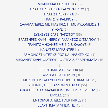
προϊόν
6
ΜΠΑΙΝ ΜΑΡΙ ΗΛΕΚΤΡΙΚΑ
6
προϊόντα
7
ΠΛΑΤΩ ΗΛΕΚΤΡΙΚΑ ΚΑΙ ΥΓΡΑΕΡΙΟΥ
7
1
προϊόντα
ΠΛΑΤΩ ΗΛΕΚΤΡΙΚΑ
1
6
προϊόν
ΠΛΑΤΩ ΥΓΡΑΕΡΙΟΥ
6
προϊόντα
ΣΑΛΑΜΑΝΔΡΕΣ ΜΕ ΠΙΑΣΤΡΕΣ Η' ΜΕ ΑΥΞΟΜΕΙΩΣΗ
6
ΥΨΟΥΣ
6
προϊόντα
35
ΣΥΣΚΕΥΕΣ CAFE-ΠΑΓΩΤΟΥ
35
προϊόντα
5
ΒΡΑΣΤΗΡΕΣ ΚΑΦΕ, ΝΕΡΟΥ, ΓΑΛΑΚΤΟΣ & ΤΣΑΓΙΟΥ
5
3
προϊ
ΓΡΑΝΙΤΟΜΗΧΑΝΕΣ ΜΕ 1-2-3 ΚΑΔΟΥΣ
3
1
προϊόντα
ΚΑΝΑΤΕΣ ΜΠΛΕΝΤΕΡ
1
προϊόν
1
ΛΕΜΟΝΟΣΤΙΦΤΕΣ ΧΕΙΡΟΣ ΚΑΙ ΗΛΕΚΤΡΙΚΟΙ
1
προϊόν
ΜΗΧΑΝΕΣ ΚΑΦΕ ΦΙΛΤΡΟΥ - ΦΙΛΤΡΑ & ΕΞΑΡΤΗΜΑΤΑ
16
16
προϊόντα
4
ΕΞΑΡΤΗΜΑΤΑ BRAVILOR
4
9
προϊόντα
ΦΙΛΤΡΑ ΒΡΑΣΤΗΡΩΝ
9
προϊόντα
9
ΜΠΛΕΝΤΕΡ ΚΑΙ ΣΥΣΚΕΥΕΣ ΠΡΟΕΤΟΙΜΑΣΙΑΣ
9
56
προϊόντ
ΥΓΙΕΙΝΗ , ΠΕΡΙΒΑΛΛΟΝ & HACCP
56
προϊόντα
1
ΑΠΟΣΤΕΙΡΩΤΕΣ ΜΑΧΑΙΡΙΩΝ ΗΛΕΚΤΡΙΚΟΙ ΜΕ UV
1
24
προϊό
ΒΡΥΣΕΣ
24
προϊόντα
1
ΕΝΤΟΜΟΠΑΓΙΔΕΣ ΗΛΕΚΤΡΙΚΕΣ
1
13
προϊόν
ΕΞΑΡΤΗΜΑΤΑ ΥΓΙΕΙΝΗΣ
13