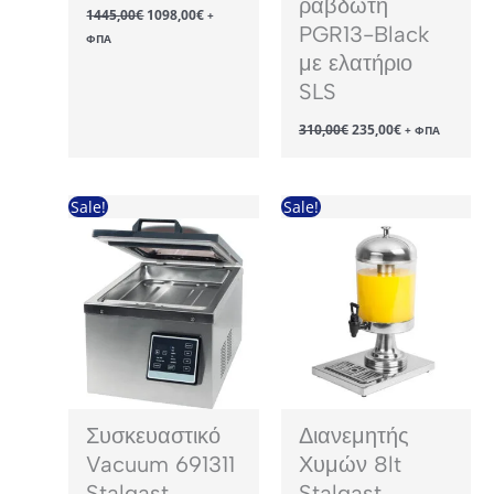
ραβδωτή
Original
Η
1445,00
€
1098,00
€
+
price
τρέχουσα
PGR13-Black
ΦΠΑ
was:
τιμή
με ελατήριο
1445,00€.
είναι:
1098,00€.
SLS
Original
Η
310,00
€
235,00
€
+ ΦΠΑ
price
τρέχουσα
was:
τιμή
310,00€.
είναι:
235,00€.
Sale!
Sale!
Συσκευαστικό
Διανεμητής
Vacuum 691311
Χυμών 8lt
Stalgast
Stalgast