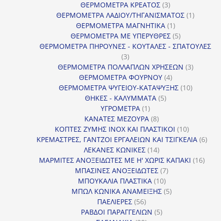
προϊόντα
3
ΘΕΡΜΟΜΕΤΡΑ ΚΡΕΑΤΟΣ
3
προϊόντα
1
ΘΕΡΜΟΜΕΤΡΑ ΛΑΔΙΟΥ/ΤΗΓΑΝΙΣΜΑΤΟΣ
1
1
προϊόν
ΘΕΡΜΟΜΕΤΡΑ ΜΑΓΝΗΤΙΚΑ
1
προϊόν
5
ΘΕΡΜΟΜΕΤΡΑ ΜΕ ΥΠΕΡΥΘΡΕΣ
5
προϊόντα
ΘΕΡΜΟΜΕΤΡΑ ΠΗΡΟΥΝΕΣ - ΚΟΥΤΑΛΕΣ - ΣΠΑΤΟΥΛΕΣ
3
3
προϊόντα
3
ΘΕΡΜΟΜΕΤΡΑ ΠΟΛΛΑΠΛΩΝ ΧΡΗΣΕΩΝ
3
4
προϊόντ
ΘΕΡΜΟΜΕΤΡΑ ΦΟΥΡΝΟΥ
4
προϊόντα
10
ΘΕΡΜΟΜΕΤΡΑ ΨΥΓΕΙΟΥ-ΚΑΤΑΨΥΞΗΣ
10
5
προϊόντα
ΘΗΚΕΣ - ΚΑΛΥΜΜΑΤΑ
5
1
προϊόντα
ΥΓΡΟΜΕΤΡΑ
1
προϊόν
8
ΚΑΝΑΤΕΣ ΜΕΖΟΥΡΑ
8
προϊόντα
10
ΚΟΠΤΕΣ ΖΥΜΗΣ INOX ΚΑΙ ΠΛΑΣΤΙΚΟΙ
10
προϊόντα
6
ΚΡΕΜΑΣΤΡΕΣ, ΓΑΝΤΖΟΙ ΕΡΓΑΛΕΙΩΝ ΚΑΙ ΤΣΙΓΚΕΛΙΑ
6
14
προϊ
ΛΕΚΑΝΕΣ ΚΩΝΙΚΕΣ
14
προϊόντα
16
ΜΑΡΜΙΤΕΣ ΑΝΟΞΕΙΔΩΤΕΣ ΜΕ Η' ΧΩΡΙΣ ΚΑΠΑΚΙ
16
7
προϊ
ΜΠΑΣΙΝΕΣ ΑΝΟΞΕΙΔΩΤΕΣ
7
10
προϊόντα
ΜΠΟΥΚΑΛΙΑ ΠΛΑΣΤΙΚΑ
10
προϊόντα
5
ΜΠΩΛ ΚΩΝΙΚΑ ΑΝΑΜΕΙΞΗΣ
5
56
προϊόντα
ΠΑΕΛΙΕΡΕΣ
56
προϊόντα
5
ΡΑΒΔΟΙ ΠΑΡΑΓΓΕΛΙΩΝ
5