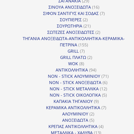
29
προϊόντα
ΣΑΓΑΝΑΚΙΑ
29
προϊόντα
16
ΣΙΝΟΥΑ ΑΝΟΞΕΙΔΩΤΑ
16
προϊόντα
7
ΣΙΦΟΝ ΣΑΝΤΙΓΥΣ ΚΑΙ ΣΟΔΑΣ
7
2
προϊόντα
ΣΟΥΠΙΕΡΕΣ
2
προϊόντα
21
ΣΟΥΡΩΤΗΡΙΑ
21
προϊόντα
2
ΣΩΤΕΖΕΣ ΑΝΟΞΕΙΔΩΤΕΣ
2
προϊόντα
ΤΗΓΑΝΙΑ ΑΝΟΞΕΙΔΩΤΑ-ΑΝΤΙΚΟΛΛΗΤΙΚΑ-ΚΕΡΑΜΙΚΑ-
155
ΠΕΤΡΙΝΑ
155
7
προϊόντα
GRILL
7
προϊόντα
2
GRILL ΠΛΑΤΩ
2
8
προϊόντα
WOK
8
προϊόντα
94
ΑΝΤΙΚΟΛΛΗΤΙΚΑ
94
προϊόντα
71
NON - STICK ΑΛΟΥΜΙΝΙΟΥ
71
6
προϊόντα
NON - STICK ΑΝΟΞΕΙΔΩΤΑ
6
12
προϊόντα
NON - STICK ΜΕΤΑΛΛΙΚΑ
12
5
προϊόντα
NON - STICK ΟΙΚΟΛΟΓΙΚΑ
5
9
προϊόντα
ΚΑΠΑΚΙΑ ΤΗΓΑΝΙΟΥ
9
προϊόντα
7
ΚΕΡΑΜΙΚΑ ΑΝΤΙΚΟΛΛΗΤΙΚΑ
7
2
προϊόντα
ΑΛΟΥΜΙΝΙΟΥ
2
προϊόντα
5
ΑΝΟΞΕΙΔΩΤΑ
5
προϊόντα
4
ΚΡΕΠΑΣ ΑΝΤΙΚΟΛΛΗΤΙΚΑ
4
13
προϊόντα
ΜΕΤΑΛΛΙΚΑ - ΧΑΛΥΒΑ
13