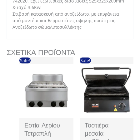
742020. Έχει εξωτερικές διαστάσεις 525x325x200mm
& ισχύ 3.6Kw!
Στιβαρή κατασκευή από ανοξείδωτο, με επιφάνεια
από μαντέμι και θερμοστάτες υψηλής ποιότητας.
Ανοξείδωτο σώμαΛιποσυλλέκτης
ΣΧΕΤΙΚΆ ΠΡΟΪΌΝΤΑ
Sale!
Sale!
Εστία Αερίου
Τοστιέρα
Τετραπλή
μεσαία