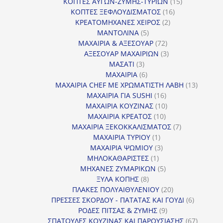
προϊόν
15
ΚΟΠΤΕΣ ΑΥΓΩΝ-ΖΥΜΗΣ-ΤΥΡΙΩΝ
15
16
προϊόντα
ΚΟΠΤΕΣ ΞΕΦΛΟΥΔΙΣΜΑΤΟΣ
16
2
προϊόντα
ΚΡΕΑΤΟΜΗΧΑΝΕΣ ΧΕΙΡΟΣ
2
5
προϊόντα
ΜΑΝΤΟΛΙΝΑ
5
προϊόντα
72
ΜΑΧΑΙΡΙΑ & ΑΞΕΣΟΥΑΡ
72
προϊόντα
3
ΑΞΕΣΟΥΑΡ ΜΑΧΑΙΡΙΩΝ
3
3
προϊόντα
ΜΑΣΑΤΙ
3
προϊόντα
6
ΜΑΧΑΙΡΙΑ
6
προϊόντα
13
ΜΑΧΑΙΡΙΑ CHEF ΜΕ ΧΡΩΜΑΤΙΣΤΗ ΛΑΒΗ
13
16
προϊόντ
ΜΑΧΑΙΡΙΑ ΓΙΑ SUSHI
16
προϊόντα
10
ΜΑΧΑΙΡΙΑ ΚΟΥΖΙΝΑΣ
10
10
προϊόντα
ΜΑΧΑΙΡΙΑ ΚΡΕΑΤΟΣ
10
προϊόντα
7
ΜΑΧΑΙΡΙΑ ΞΕΚΟΚΚΑΛΙΣΜΑΤΟΣ
7
1
προϊόντα
ΜΑΧΑΙΡΙΑ ΤΥΡΙΟΥ
1
προϊόν
3
ΜΑΧΑΙΡΙΑ ΨΩΜΙΟΥ
3
1
προϊόντα
ΜΗΛΟΚΑΘΑΡΙΣΤΕΣ
1
προϊόν
5
ΜΗΧΑΝΕΣ ΖΥΜΑΡΙΚΩΝ
5
8
προϊόντα
ΞΥΛΑ ΚΟΠΗΣ
8
προϊόντα
20
ΠΛΑΚΕΣ ΠΟΛΥΑΙΘΥΛΕΝΙΟΥ
20
προϊόντα
6
ΠΡΕΣΣΕΣ ΣΚΟΡΔΟΥ - ΠΑΤΑΤΑΣ ΚΑΙ ΓΟΥΔΙ
6
9
προϊόντα
ΡΟΔΕΣ ΠΙΤΣΑΣ & ΖΥΜΗΣ
9
προϊόντα
67
ΣΠΑΤΟΥΛΕΣ ΚΟΥΖΙΝΑΣ ΚΑΙ ΠΑΡΟΥΣΙΑΣΗΣ
67