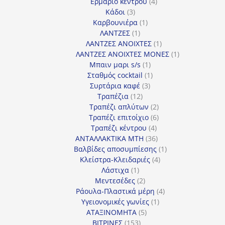
4
προϊόν
Ερμάριο κέντρου
4
3
προϊόντα
Κάδοι
3
προϊόντα
1
Καρβουνιέρα
1
1
προϊόν
ΛΑΝΤΖΕΣ
1
προϊόν
1
ΛΑΝΤΖΕΣ ΑΝΟΙΧΤΕΣ
1
προϊόν
1
ΛΑΝΤΖΕΣ ΑΝΟΙΧΤΕΣ ΜΟΝΕΣ
1
1
προϊόν
Μπαιν μαρι s/s
1
προϊόν
1
Σταθμός cocktail
1
3
προϊόν
Συρτάρια καφέ
3
12
προϊόντα
Τραπέζια
12
προϊόντα
2
Τραπέζι απλύτων
2
προϊόντα
6
Τραπέζι επιτοίχιο
6
4
προϊόντα
Τραπέζι κέντρου
4
προϊόντα
36
ΑΝΤΑΛΛΑΚΤΙΚΑ MTH
36
προϊόντα
1
Βαλβίδες αποσυμπίεσης
1
4
προϊόν
Κλείστρα-Κλειδαριές
4
1
προϊόντα
Λάστιχα
1
προϊόν
2
Μεντεσέδες
2
προϊόντα
4
Ράουλα-Πλαστικά μέρη
4
1
προϊόντα
Υγειονομικές γωνίες
1
5
προϊόν
ΑΤΑΞΙΝΟΜΗΤΑ
5
153
προϊόντα
ΒΙΤΡΙΝΕΣ
153