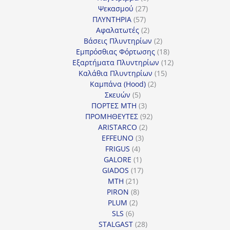
27
προϊόντα
Ψεκασμού
27
57
προϊόντα
ΠΛΥΝΤΗΡΙΑ
57
προϊόντα
2
Αφαλατωτές
2
προϊόντα
2
Βάσεις Πλυντηρίων
2
προϊόντα
18
Εμπρόσθιας Φόρτωσης
18
προϊόντα
12
Εξαρτήματα Πλυντηρίων
12
15
προϊόντα
Καλάθια Πλυντηρίων
15
2
προϊόντα
Καμπάνα (Hood)
2
5
προϊόντα
Σκευών
5
προϊόντα
3
ΠΟΡΤΕΣ MTH
3
προϊόντα
92
ΠΡΟΜΗΘΕΥΤΕΣ
92
2
προϊόντα
ARISTARCO
2
3
προϊόντα
EFFEUNO
3
4
προϊόντα
FRIGUS
4
προϊόντα
1
GALORE
1
προϊόν
17
GIADOS
17
21
προϊόντα
MTH
21
προϊόντα
8
PIRON
8
2
προϊόντα
PLUM
2
6
προϊόντα
SLS
6
προϊόντα
28
STALGAST
28