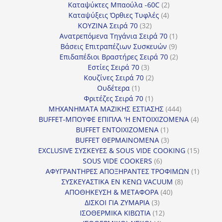
προϊόντα
2
Καταψύκτες Μπαούλα -60C
2
4
προϊόντα
Καταψύξεις Όρθιες Τυφλές
4
32
προϊόντα
ΚΟΥΖΙΝΑ Σειρά 70
32
προϊόντα
1
Ανατρεπόμενα Τηγάνια Σειρά 70
1
9
προϊόν
Βάσεις Επιτραπέζιων Συσκευών
9
προϊόντα
2
Επιδαπέδιοι Βραστήρες Σειρά 70
2
3
προϊόντα
Εστίες Σειρά 70
3
προϊόντα
2
Κουζίνες Σειρά 70
2
1
προϊόντα
Ουδέτερα
1
προϊόν
1
Φριτέζες Σειρά 70
1
προϊόν
444
ΜΗΧΑΝΗΜΑΤΑ ΜΑΖΙΚΗΣ ΕΣΤΙΑΣΗΣ
444
προϊόντα
4
BUFFET-ΜΠΟΥΦΕ ΕΠΙΠΛΑ 'Η ΕΝΤΟΙΧΙΖΟΜΕΝΑ
4
1
προϊόν
BUFFET ΕΝΤΟΙΧΙΖΟΜΕΝΑ
1
προϊόν
3
BUFFET ΘΕΡΜΑΙΝΟΜΕΝΑ
3
προϊόντα
15
EXCLUSIVE ΣΥΣΚΕΥΕΣ & SOUS VIDE COOKING
15
6
προϊόν
SOUS VIDE COOKERS
6
προϊόντα
1
ΑΦΥΓΡΑΝΤΗΡΕΣ ΑΠΟΞΗΡΑΝΤΕΣ ΤΡΟΦΙΜΩΝ
1
8
προϊόν
ΣΥΣΚΕΥΑΣΤΙΚΑ ΕΝ ΚΕΝΩ VACUUM
8
40
προϊόντα
ΑΠΟΘΗΚΕΥΣΗ & ΜΕΤΑΦΟΡΑ
40
3
προϊόντα
ΔΙΣΚΟΙ ΓΙΑ ΖΥΜΑΡΙΑ
3
προϊόντα
12
ΙΣΟΘΕΡΜΙΚΑ ΚΙΒΩΤΙΑ
12