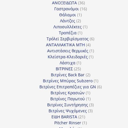
προϊόντα
36
ΑΝΟΞΕΙΔΩΤΑ
36
προϊόντα
16
Γαστρονόμοι
16
1
προϊόντα
Θάλαμοι
1
2
προϊόν
Λάντζες
2
προϊόντα
1
Λιποσυλλέκτες
1
1
προϊόν
Τραπέζια
1
προϊόν
6
Τρόλεϊ Σερβιρίσματος
6
4
προϊόντα
ΑΝΤΑΛΛΑΚΤΙΚΑ MTH
4
προϊόντα
1
Αντιστάσεις θερμικές
1
1
προϊόν
Κλείστρα-Κλειδαριές
1
1
προϊόν
Λάστιχα
1
25
προϊόν
ΒΙΤΡΙΝΕΣ
25
προϊόντα
2
Βιτρίνες Back Bar
2
προϊόντα
1
Βιτρίνες Mπύρας Subzero
1
προϊόν
6
Βιτρίνες Επιτραπέζιες για GN
6
1
προϊόντα
Βιτρίνες Κρασιών
1
προϊόν
1
Βιτρίνες Παγωτού
1
προϊόν
3
Βιτρίνες Συντήρησης
3
3
προϊόντα
Βιτρίνες Ψυχόμενες
3
21
προϊόντα
ΕΙΔΗ BARISTA
21
προϊόντα
1
Pitcher Rinser
1