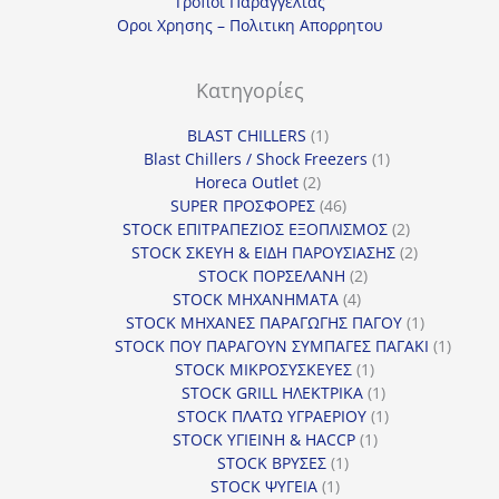
Τροποι Παραγγελιας
Οροι Χρησης – Πολιτικη Απορρητου
Κατηγορίες
1
BLAST CHILLERS
1
προϊόν
1
Blast Chillers / Shock Freezers
1
2
προϊόν
Horeca Outlet
2
προϊόντα
46
SUPER ΠΡΟΣΦΟΡΕΣ
46
προϊόντα
2
STOCK ΕΠΙΤΡΑΠΕΖΙΟΣ ΕΞΟΠΛΙΣΜΟΣ
2
προϊόντα
2
STOCK ΣΚΕΥΗ & ΕΙΔΗ ΠΑΡΟΥΣΙΑΣΗΣ
2
2
προϊόντα
STOCK ΠΟΡΣΕΛΑΝΗ
2
4
προϊόντα
STOCK ΜΗΧΑΝΗΜΑΤΑ
4
προϊόντα
1
STOCK ΜΗΧΑΝΕΣ ΠΑΡΑΓΩΓΗΣ ΠΑΓΟΥ
1
προϊόν
1
STOCK ΠΟΥ ΠΑΡΑΓΟΥΝ ΣΥΜΠΑΓΕΣ ΠΑΓΑΚΙ
1
1
προϊόν
STOCK ΜΙΚΡΟΣΥΣΚΕΥΕΣ
1
προϊόν
1
STOCK GRILL ΗΛΕΚΤΡΙΚΑ
1
προϊόν
1
STOCK ΠΛΑΤΩ ΥΓΡΑΕΡΙΟΥ
1
1
προϊόν
STOCK ΥΓΙΕΙΝΗ & HACCP
1
1
προϊόν
STOCK ΒΡΥΣΕΣ
1
1
προϊόν
STOCK ΨΥΓΕΙΑ
1