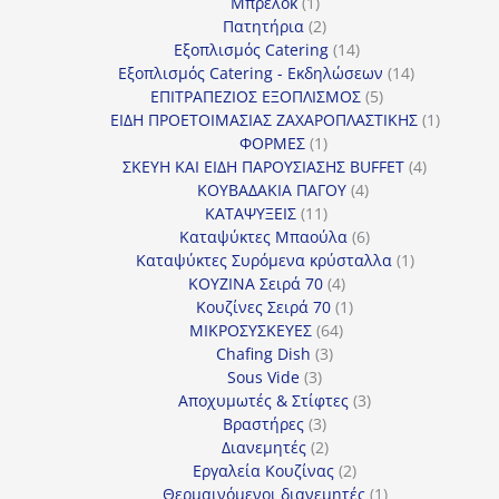
1
προϊόν
Μπρελόκ
1
προϊόν
2
Πατητήρια
2
προϊόντα
14
Εξοπλισμός Catering
14
προϊόντα
14
Εξοπλισμός Catering - Εκδηλώσεων
14
5
προϊόντα
ΕΠΙΤΡΑΠΕΖΙΟΣ ΕΞΟΠΛΙΣΜΟΣ
5
προϊόντα
1
ΕΙΔΗ ΠΡΟΕΤΟΙΜΑΣΙΑΣ ΖΑΧΑΡΟΠΛΑΣΤΙΚΗΣ
1
1
προϊόν
ΦΟΡΜΕΣ
1
προϊόν
4
ΣΚΕΥΗ ΚΑΙ ΕΙΔΗ ΠΑΡΟΥΣΙΑΣΗΣ BUFFET
4
4
προϊόντα
ΚΟΥΒΑΔΑΚΙΑ ΠΑΓΟΥ
4
11
προϊόντα
ΚΑΤΑΨΥΞΕΙΣ
11
προϊόντα
6
Καταψύκτες Μπαούλα
6
προϊόντα
1
Καταψύκτες Συρόμενα κρύσταλλα
1
4
προϊόν
ΚΟΥΖΙΝΑ Σειρά 70
4
προϊόντα
1
Κουζίνες Σειρά 70
1
64
προϊόν
ΜΙΚΡΟΣΥΣΚΕΥΕΣ
64
3
προϊόντα
Chafing Dish
3
3
προϊόντα
Sous Vide
3
προϊόντα
3
Αποχυμωτές & Στίφτες
3
3
προϊόντα
Βραστήρες
3
προϊόντα
2
Διανεμητές
2
προϊόντα
2
Εργαλεία Κουζίνας
2
προϊόντα
1
Θερμαινόμενοι διανεμητές
1