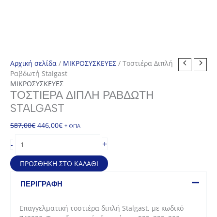
Αρχική σελίδα
/
ΜΙΚΡΟΣΥΣΚΕΥΕΣ
/ Τοστιέρα Διπλή
Ραβδωτή Stalgast
ΜΙΚΡΟΣΥΣΚΕΥΕΣ
ΤΟΣΤΙΈΡΑ ΔΙΠΛΉ ΡΑΒΔΩΤΉ
STALGAST
Original
Η
587,00
€
446,00
€
+ ΦΠΑ
price
τρέχουσα
Τοστιέρα
+
-
was:
τιμή
Διπλή
587,00€.
είναι:
Ραβδωτή
ΠΡΟΣΘΉΚΗ ΣΤΟ ΚΑΛΆΘΙ
446,00€.
Stalgast
ποσότητα
ΠΕΡΙΓΡΑΦΉ
Επαγγελματική τοστιέρα διπλή Stalgast, με κωδικό