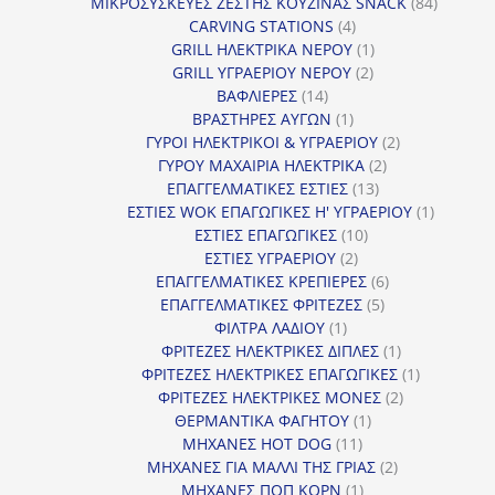
προϊόν
84
ΜΙΚΡΟΣΥΣΚΕΥΕΣ ΖΕΣΤΗΣ ΚΟΥΖΙΝΑΣ SNACK
84
4
προϊόντ
CARVING STATIONS
4
προϊόντα
1
GRILL ΗΛΕΚΤΡΙΚΑ ΝΕΡΟΥ
1
2
προϊόν
GRILL ΥΓΡΑΕΡΙΟΥ ΝΕΡΟΥ
2
14
προϊόντα
ΒΑΦΛΙΕΡΕΣ
14
προϊόντα
1
ΒΡΑΣΤΗΡΕΣ ΑΥΓΩΝ
1
προϊόν
2
ΓΥΡΟΙ ΗΛΕΚΤΡΙΚΟΙ & ΥΓΡΑΕΡΙΟΥ
2
2
προϊόντα
ΓΥΡΟΥ ΜΑΧΑΙΡΙΑ ΗΛΕΚΤΡΙΚΑ
2
13
προϊόντα
ΕΠΑΓΓΕΛΜΑΤΙΚΕΣ ΕΣΤΙΕΣ
13
προϊόντα
1
ΕΣΤΙΕΣ WOK ΕΠΑΓΩΓΙΚΕΣ Η' ΥΓΡΑΕΡΙΟΥ
1
10
προϊόν
ΕΣΤΙΕΣ ΕΠΑΓΩΓΙΚΕΣ
10
2
προϊόντα
ΕΣΤΙΕΣ ΥΓΡΑΕΡΙΟΥ
2
προϊόντα
6
ΕΠΑΓΓΕΛΜΑΤΙΚΕΣ ΚΡΕΠΙΕΡΕΣ
6
5
προϊόντα
ΕΠΑΓΓΕΛΜΑΤΙΚΕΣ ΦΡΙΤΕΖΕΣ
5
1
προϊόντα
ΦΙΛΤΡΑ ΛΑΔΙΟΥ
1
προϊόν
1
ΦΡΙΤΕΖΕΣ ΗΛΕΚΤΡΙΚΕΣ ΔΙΠΛΕΣ
1
προϊόν
1
ΦΡΙΤΕΖΕΣ ΗΛΕΚΤΡΙΚΕΣ ΕΠΑΓΩΓΙΚΕΣ
1
2
προϊόν
ΦΡΙΤΕΖΕΣ ΗΛΕΚΤΡΙΚΕΣ ΜΟΝΕΣ
2
1
προϊόντα
ΘΕΡΜΑΝΤΙΚΑ ΦΑΓΗΤΟΥ
1
11
προϊόν
ΜΗΧΑΝΕΣ HOT DOG
11
προϊόντα
2
ΜΗΧΑΝΕΣ ΓΙΑ ΜΑΛΛΙ ΤΗΣ ΓΡΙΑΣ
2
1
προϊόντα
ΜΗΧΑΝΕΣ ΠΟΠ ΚΟΡΝ
1