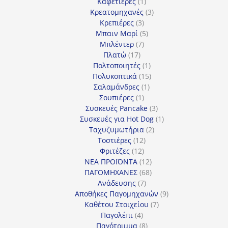
1
προϊόντα
Καφετιέρες
1
προϊόν
3
Κρεατομηχανές
3
3
προϊόντα
Κρεπιέρες
3
προϊόντα
5
Μπαιν Μαρί
5
7
προϊόντα
Μπλέντερ
7
17
προϊόντα
Πλατώ
17
προϊόντα
1
Πολτοποιητές
1
προϊόν
15
Πολυκοπτικά
15
1
προϊόντα
Σαλαμάνδρες
1
1
προϊόν
Σουπιέρες
1
προϊόν
3
Συσκευές Pancake
3
προϊόντα
1
Συσκευές για Hot Dog
1
2
προϊόν
Ταχυζυμωτήρια
2
12
προϊόντα
Τοστιέρες
12
12
προϊόντα
Φριτέζες
12
προϊόντα
12
ΝΕΑ ΠΡΟΪΟΝΤΑ
12
προϊόντα
68
ΠΑΓΟΜΗΧΑΝΕΣ
68
7
προϊόντα
Ανάδευσης
7
προϊόντα
9
Αποθήκες Παγομηχανών
9
7
προϊόντα
Καθέτου Στοιχείου
7
4
προϊόντα
Παγολέπι
4
προϊόντα
8
Παγότριμμα
8