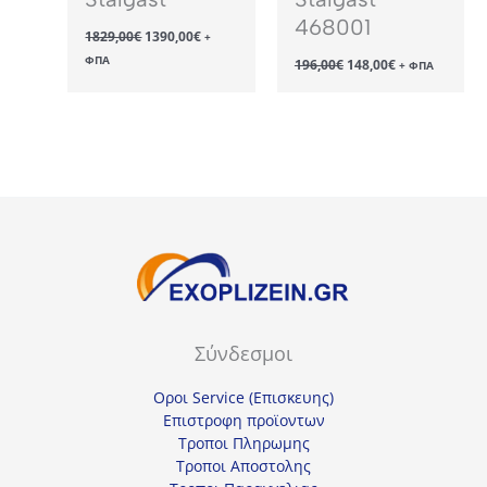
468001
Original
Η
1829,00
€
1390,00
€
+
price
τρέχουσα
Original
Η
ΦΠΑ
196,00
€
148,00
€
was:
τιμή
+ ΦΠΑ
price
τρέχουσα
1829,00€.
είναι:
was:
τιμή
1390,00€.
196,00€.
είναι:
148,00€.
Σύνδεσμοι
Οροι Service (Επισκευης)
Επιστροφη προϊοντων
Τροποι Πληρωμης
Τροποι Αποστολης