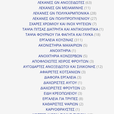
προϊόντα
63
ΛΕΚΑΝΕΣ GN ΑΝΟΞΕΙΔΩΤΕΣ
63
11
προϊόντα
ΛΕΚΑΝΕΣ GN ΜΕΛΑΜΙΝΗΣ
11
προϊόντα
28
ΛΕΚΑΝΕΣ GN ΠΟΛΥΚΑΡΜΠΟΝΙΚΑ
28
προϊόντα
27
ΛΕΚΑΝΕΣ GN ΠΟΛΥΠΡΟΠΥΛΕΝΙΟΥ
27
7
προϊόντα
ΣΧΑΡΕΣ ΧΡΩΜΙΟΥ ΚΑΙ INOX ΨΥΓΕΙΩΝ
7
προϊόντα
1
ΤΑΨΙΑ ΠΙΤΣΑΣ ΔΙΑΤΡΗΤΑ ΚΑΙ ΑΝΤΙΚΟΛΛΗΤΙΚΑ
1
18
προϊόν
ΤΑΨΙΑ ΦΟΥΡΝΟΥ ΓΙΑ ΦΑΓΗΤΑ ΚΑΙ ΓΛΥΚΑ
18
311
προϊόντ
ΕΡΓΑΛΕΙΑ ΚΟΥΖΙΝΑΣ
311
προϊόντα
5
ΑΚΟΝΙΣΤΗΡΙΑ ΜΑΧΑΙΡΙΩΝ
5
1
προϊόντα
ΑΝΟΙΧΤΗΡΙΑ
1
προϊόν
5
ΑΝΟΙΧΤΗΡΙΑ ΚΟΝΣΕΡΒΩΝ
5
προϊόντα
3
ΑΠΟΦΛΟΙΩΤΕΣ ΧΕΙΡΟΣ ΦΡΟΥΤΩΝ
3
προϊόντα
12
ΑΥΓΟΔΑΡΤΕΣ ΑΝΟΞΕΙΔΩΤΟΙ ΚΑΙ ΣΙΛΙΚΟΝΗΣ
12
3
προϊόν
ΑΦΑΙΡΕΤΕΣ ΚΟΤΣΑΝΙΩΝ
3
3
προϊόντα
ΔΙΑΦΟΡΑ ΕΡΓΑΛΕΙΑ
3
προϊόντα
1
ΔΙΑΧΩΡΙΣΤΕΣ ΑΥΓΟΥ
1
προϊόν
2
ΔΙΑΧΩΡΙΣΤΕΣ ΦΡΟΥΤΩΝ
2
3
προϊόντα
ΕΙΔΗ ΚΡΕΟΠΩΛΕΙΟΥ
3
προϊόντα
8
ΕΡΓΑΛΕΙΑ ΓΙΑ ΤΡΥΠΕΣ
8
προϊόντα
2
ΚΑΘΑΡΙΣΤΕΣ ΨΑΡΙΩΝ
2
1
προϊόντα
ΚΑΡΥΟΘΡΑΥΣΤΕΣ
1