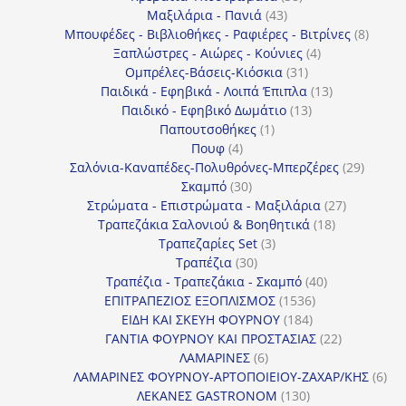
43
προϊόντα
Μαξιλάρια - Πανιά
43
προϊόντα
8
Μπουφέδες - Βιβλιοθήκες - Ραφιέρες - Βιτρίνες
8
4
προϊό
Ξαπλώστρες - Αιώρες - Κούνιες
4
31
προϊόντα
Ομπρέλες-Βάσεις-Κιόσκια
31
προϊόντα
13
Παιδικά - Εφηβικά - Λοιπά Έπιπλα
13
13
προϊόντα
Παιδικό - Εφηβικό Δωμάτιο
13
1
προϊόντα
Παπουτσοθήκες
1
4
προϊόν
Πουφ
4
προϊόντα
29
Σαλόνια-Καναπέδες-Πολυθρόνες-Μπερζέρες
29
30
προϊόν
Σκαμπό
30
προϊόντα
27
Στρώματα - Επιστρώματα - Μαξιλάρια
27
18
προϊόντα
Τραπεζάκια Σαλονιού & Βοηθητικά
18
3
προϊόντα
Τραπεζαρίες Set
3
30
προϊόντα
Τραπέζια
30
προϊόντα
40
Τραπέζια - Τραπεζάκια - Σκαμπό
40
1536
προϊόντα
ΕΠΙΤΡΑΠΕΖΙΟΣ ΕΞΟΠΛΙΣΜΟΣ
1536
184
προϊόντα
ΕΙΔΗ ΚΑΙ ΣΚΕΥΗ ΦΟΥΡΝΟΥ
184
προϊόντα
22
ΓΑΝΤΙΑ ΦΟΥΡΝΟΥ ΚΑΙ ΠΡΟΣΤΑΣΙΑΣ
22
6
προϊόντα
ΛΑΜΑΡΙΝΕΣ
6
προϊόντα
6
ΛΑΜΑΡΙΝΕΣ ΦΟΥΡΝΟΥ-ΑΡΤΟΠΟΙΕΙΟΥ-ΖΑΧΑΡ/ΚΗΣ
6
130
προ
ΛΕΚΑΝΕΣ GASTRONOM
130