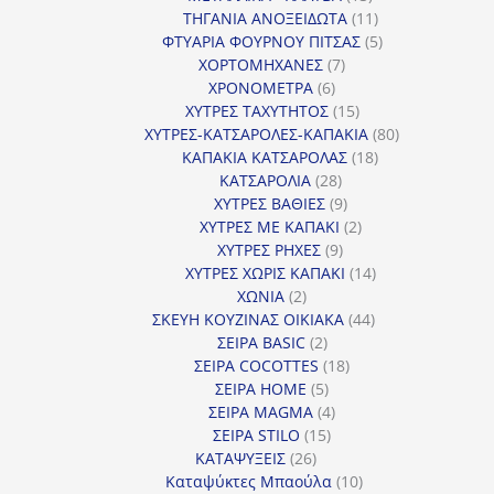
προϊόντα
11
ΤΗΓΑΝΙΑ ΑΝΟΞΕΙΔΩΤΑ
11
προϊόντα
5
ΦΤΥΑΡΙΑ ΦΟΥΡΝΟΥ ΠΙΤΣΑΣ
5
7
προϊόντα
ΧΟΡΤΟΜΗΧΑΝΕΣ
7
6
προϊόντα
ΧΡΟΝΟΜΕΤΡΑ
6
προϊόντα
15
ΧΥΤΡΕΣ ΤΑΧΥΤΗΤΟΣ
15
προϊόντα
80
ΧΥΤΡΕΣ-ΚΑΤΣΑΡΟΛΕΣ-ΚΑΠΑΚΙΑ
80
18
προϊόντα
ΚΑΠΑΚΙΑ ΚΑΤΣΑΡΟΛΑΣ
18
28
προϊόντα
ΚΑΤΣΑΡΟΛΙΑ
28
προϊόντα
9
ΧΥΤΡΕΣ ΒΑΘΙΕΣ
9
προϊόντα
2
ΧΥΤΡΕΣ ΜΕ ΚΑΠΑΚΙ
2
9
προϊόντα
ΧΥΤΡΕΣ ΡΗΧΕΣ
9
προϊόντα
14
ΧΥΤΡΕΣ ΧΩΡΙΣ ΚΑΠΑΚΙ
14
2
προϊόντα
ΧΩΝΙΑ
2
προϊόντα
44
ΣΚΕΥΗ ΚΟΥΖΙΝΑΣ ΟΙΚΙΑΚΑ
44
2
προϊόντα
ΣΕΙΡΑ BASIC
2
προϊόντα
18
ΣΕΙΡΑ COCOTTES
18
5
προϊόντα
ΣΕΙΡΑ HOME
5
προϊόντα
4
ΣΕΙΡΑ MAGMA
4
15
προϊόντα
ΣΕΙΡΑ STILO
15
26
προϊόντα
ΚΑΤΑΨΥΞΕΙΣ
26
προϊόντα
10
Καταψύκτες Μπαούλα
10