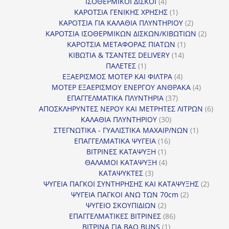
4
προϊόντα
ΙΣΟΘΕΡΜΙΚΟΙ ΔΙΣΚΟΙ
4
προϊόντα
1
ΚΑΡΟΤΣΙΑ ΓΕΝΙΚΗΣ ΧΡΗΣΗΣ
1
προϊόν
2
ΚΑΡΟΤΣΙΑ ΓΙΑ ΚΑΛΑΘΙΑ ΠΛΥΝΤΗΡΙΟΥ
2
προϊόντα
2
ΚΑΡΟΤΣΙΑ ΙΣΟΘΕΡΜΙΚΩΝ ΔΙΣΚΩΝ/ΚΙΒΩΤΙΩΝ
2
1
προϊόν
ΚΑΡΟΤΣΙΑ ΜΕΤΑΦΟΡΑΣ ΠΙΑΤΩΝ
1
14
προϊόν
ΚΙΒΩΤΙΑ & ΤΣΑΝΤΕΣ DELIVERY
14
1
προϊόντα
ΠΑΛΕΤΕΣ
1
προϊόν
4
ΕΞΑΕΡΙΣΜΟΣ ΜΟΤΕΡ ΚΑΙ ΦΙΛΤΡΑ
4
προϊόντα
4
ΜΟΤΕΡ ΕΞΑΕΡΙΣΜΟΥ ΕΝΕΡΓΟΥ ΑΝΘΡΑΚΑ
4
37
προϊόντ
ΕΠΑΓΓΕΛΜΑΤΙΚΑ ΠΛΥΝΤΗΡΙΑ
37
προϊόντα
6
ΑΠΟΣΚΛΗΡΥΝΤΕΣ ΝΕΡΟΥ ΚΑΙ ΜΕΤΡΗΤΕΣ ΛΙΤΡΩΝ
6
30
προϊ
ΚΑΛΑΘΙΑ ΠΛΥΝΤΗΡΙΟΥ
30
προϊόντα
1
ΣΤΕΓΝΩΤΙΚΑ - ΓΥΑΛΙΣΤΙΚΑ ΜΑΧΑΙΡ/ΝΩΝ
1
16
προϊόν
ΕΠΑΓΓΕΛΜΑΤΙΚΑ ΨΥΓΕΙΑ
16
1
προϊόντα
ΒΙΤΡΙΝΕΣ ΚΑΤΑΨΥΞΗ
1
προϊόν
4
ΘΑΛΑΜΟΙ ΚΑΤΑΨΥΞΗ
4
3
προϊόντα
ΚΑΤΑΨΥΚΤΕΣ
3
προϊόντα
2
ΨΥΓΕΙΑ ΠΑΓΚΟΙ ΣΥΝΤΗΡΗΣΗΣ ΚΑΙ ΚΑΤΑΨΥΞΗΣ
2
2
προϊό
ΨΥΓΕΙΑ ΠΑΓΚΟΙ ΑΝΩ ΤΩΝ 70cm
2
2
προϊόντα
ΨΥΓΕΙΟ ΣΚΟΥΠΙΔΙΩΝ
2
προϊόντα
86
ΕΠΑΓΓΕΛΜΑΤΙΚΕΣ ΒΙΤΡΙΝΕΣ
86
1
προϊόντα
ΒΙΤΡΙΝΑ ΓΙΑ BAO BUNS
1