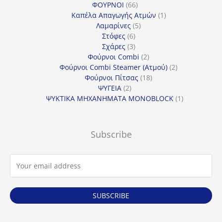
66
προϊόντα
ΦΟΥΡΝΟΙ
66
προϊόντα
1
Καπέλα Απαγωγής Ατμών
1
5
προϊόν
Λαμαρίνες
5
6
προϊόντα
Στόφες
6
προϊόντα
3
Σχάρες
3
προϊόντα
2
Φούρνοι Combi
2
προϊόντα
2
Φούρνοι Combi Steamer (Ατμού)
2
18
προϊόντα
Φούρνοι Πίτσας
18
2
προϊόντα
ΨΥΓΕΙΑ
2
προϊόντα
1
ΨΥΚΤΙΚΑ ΜΗΧΑΝΗΜΑΤΑ MONOBLOCK
1
προϊόν
Subscribe
SUBSCRIBE