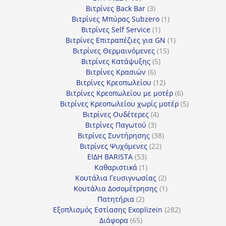
προϊόντα
3
Βιτρίνες Back Bar
3
προϊόντα
1
Βιτρίνες Mπύρας Subzero
1
1
προϊόν
Βιτρίνες Self Service
1
προϊόν
1
Βιτρίνες Επιτραπέζιες για GN
1
15
προϊόν
Βιτρίνες Θερμαινόμενες
15
5
προϊόντα
Βιτρίνες Κατάψυξης
5
6
προϊόντα
Βιτρίνες Κρασιών
6
προϊόντα
12
Βιτρίνες Κρεοπωλείου
12
προϊόντα
6
Βιτρίνες Κρεοπωλείου με μοτέρ
6
προϊόντα
5
Βιτρίνες Κρεοπωλείου χωρίς μοτέρ
5
4
προϊόντα
Βιτρίνες Ουδέτερες
4
3
προϊόντα
Βιτρίνες Παγωτού
3
προϊόντα
38
Βιτρίνες Συντήρησης
38
22
προϊόντα
Βιτρίνες Ψυχόμενες
22
53
προϊόντα
ΕΙΔΗ BARISTA
53
προϊόντα
1
Καθαριστικά
1
προϊόν
2
Κουτάλια Γευσιγνωσίας
2
προϊόντα
1
Κουτάλια Δοσομέτρησης
1
2
προϊόν
Πατητήρια
2
προϊόντα
282
Εξοπλισμός Εστίασης Exoplizein
282
65
προϊόντα
Διάφορα
65