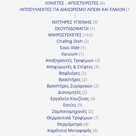
προϊόντα
6
ΙΟΝΙΣΤΕΣ - ΑΠΟΣΤΕΙΡΩΤΕΣ
6
προϊόντα
ΛΙΠΟΣΥΛΛΕΚΤΕΣ ΓΙΑ ΔΙΑΧΩΡΙΣΜΟ ΛΙΠΩΝ ΚΑΙ ΕΛΑΙΩΝ
1
1
προϊόν
9
ΝΙΠΤΗΡΕΣ ΥΓΙΕΙΝΗΣ
9
1
προϊόντα
ΣΚΟΥΠΙΔΟΦΑΓΟΙ
1
162
προϊόν
ΜΙΚΡΟΣΥΣΚΕΥΕΣ
162
2
προϊόντα
Chafing Dish
2
1
προϊόντα
Sous Vide
1
1
προϊόν
Vacuum
1
προϊόν
3
Αποξηραντές Τροφίμων
3
3
προϊόντα
Αποχυμωτές & Στίφτες
3
2
προϊόντα
Βαφλιέρες
2
προϊόντα
2
Βραστήρες
2
προϊόντα
2
Βραστήρες Ζυμαρικών
2
2
προϊόντα
Διανεμητές
2
προϊόντα
4
Εργαλεία Κουζίνας
4
9
προϊόντα
Εστίες
9
προϊόντα
2
Ζαμπονομηχανές
2
προϊόντα
7
Θερμαντικά Τροφίμων
7
4
προϊόντα
Θερμόμετρα
4
προϊόντα
6
Καρότσια Μεταφοράς
6