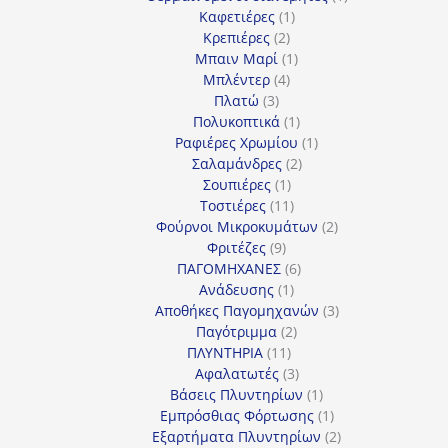
1
προϊόν
Καφετιέρες
1
2
προϊόν
Κρεπιέρες
2
προϊόντα
1
Μπαιν Μαρί
1
4
προϊόν
Μπλέντερ
4
3
προϊόντα
Πλατώ
3
προϊόντα
1
Πολυκοπτικά
1
προϊόν
1
Ραφιέρες Χρωμίου
1
2
προϊόν
Σαλαμάνδρες
2
1
προϊόντα
Σουπιέρες
1
προϊόν
11
Τοστιέρες
11
προϊόντα
2
Φούρνοι Μικροκυμάτων
2
9
προϊόντα
Φριτέζες
9
προϊόντα
6
ΠΑΓΟΜΗΧΑΝΕΣ
6
1
προϊόντα
Ανάδευσης
1
προϊόν
3
Αποθήκες Παγομηχανών
3
2
προϊόντα
Παγότριμμα
2
11
προϊόντα
ΠΛΥΝΤΗΡΙΑ
11
προϊόντα
3
Αφαλατωτές
3
προϊόντα
1
Βάσεις Πλυντηρίων
1
προϊόν
1
Εμπρόσθιας Φόρτωσης
1
προϊόν
2
Εξαρτήματα Πλυντηρίων
2