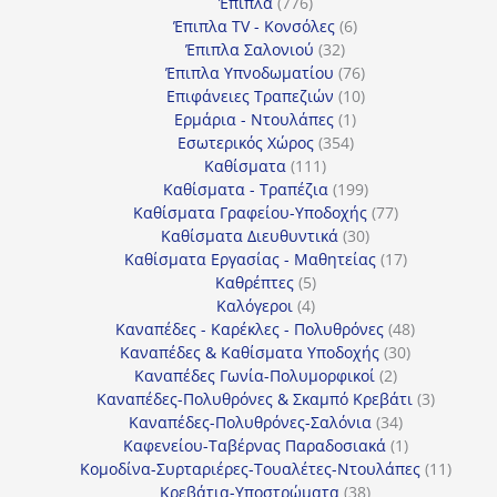
776
προϊόντα
Έπιπλα
776
προϊόντα
6
Έπιπλα TV - Κονσόλες
6
32
προϊόντα
Έπιπλα Σαλονιού
32
προϊόντα
76
Έπιπλα Υπνοδωματίου
76
10
προϊόντα
Επιφάνειες Τραπεζιών
10
1
προϊόντα
Ερμάρια - Ντουλάπες
1
354
προϊόν
Εσωτερικός Χώρος
354
111
προϊόντα
Καθίσματα
111
προϊόντα
199
Καθίσματα - Τραπέζια
199
προϊόντα
77
Καθίσματα Γραφείου-Υποδοχής
77
30
προϊόντα
Καθίσματα Διευθυντικά
30
προϊόντα
17
Καθίσματα Εργασίας - Μαθητείας
17
5
προϊόντα
Καθρέπτες
5
4
προϊόντα
Καλόγεροι
4
προϊόντα
48
Καναπέδες - Καρέκλες - Πολυθρόνες
48
30
προϊόντα
Καναπέδες & Καθίσματα Υποδοχής
30
2
προϊόντα
Καναπέδες Γωνία-Πολυμορφικοί
2
προϊόντα
3
Καναπέδες-Πολυθρόνες & Σκαμπό Κρεβάτι
3
34
προϊόντ
Καναπέδες-Πολυθρόνες-Σαλόνια
34
προϊόντα
1
Καφενείου-Ταβέρνας Παραδοσιακά
1
προϊόν
11
Κομοδίνα-Συρταριέρες-Τουαλέτες-Ντουλάπες
11
38
προϊόν
Κρεβάτια-Υποστρώματα
38