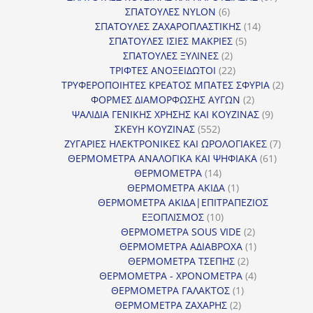
6
προϊόντ
ΣΠΑΤΟΥΛΕΣ NYLON
6
προϊόντα
14
ΣΠΑΤΟΥΛΕΣ ΖΑΧΑΡΟΠΛΑΣΤΙΚΗΣ
14
5
προϊόντα
ΣΠΑΤΟΥΛΕΣ ΙΣΙΕΣ ΜΑΚΡΙΕΣ
5
2
προϊόντα
ΣΠΑΤΟΥΛΕΣ ΞΥΛΙΝΕΣ
2
προϊόντα
22
ΤΡΙΦΤΕΣ ΑΝΟΞΕΙΔΩΤΟΙ
22
προϊόντα
2
ΤΡΥΦΕΡΟΠΟΙΗΤΕΣ ΚΡΕΑΤΟΣ ΜΠΑΤΕΣ ΣΦΥΡΙΑ
2
2
προϊόν
ΦΟΡΜΕΣ ΔΙΑΜΟΡΦΩΣΗΣ ΑΥΓΩΝ
2
προϊόντα
9
ΨΑΛΙΔΙΑ ΓΕΝΙΚΗΣ ΧΡΗΣΗΣ ΚΑΙ ΚΟΥΖΙΝΑΣ
9
552
προϊόντα
ΣΚΕΥΗ ΚΟΥΖΙΝΑΣ
552
προϊόντα
7
ΖΥΓΑΡΙΕΣ ΗΛΕΚΤΡΟΝΙΚΕΣ ΚΑΙ ΩΡΟΛΟΓΙΑΚΕΣ
7
61
προϊόν
ΘΕΡΜΟΜΕΤΡΑ ΑΝΑΛΟΓΙΚΑ ΚΑΙ ΨΗΦΙΑΚΑ
61
14
προϊόντ
ΘΕΡΜΟΜΕΤΡΑ
14
προϊόντα
1
ΘΕΡΜΟΜΕΤΡΑ ΑΚΙΔΑ
1
προϊόν
ΘΕΡΜΟΜΕΤΡΑ ΑΚΙΔΑ|ΕΠΙΤΡΑΠΕΖΙΟΣ
10
ΕΞΟΠΛΙΣΜΟΣ
10
προϊόντα
2
ΘΕΡΜΟΜΕΤΡΑ SOUS VIDE
2
προϊόντα
1
ΘΕΡΜΟΜΕΤΡΑ ΑΔΙΑΒΡΟΧΑ
1
2
προϊόν
ΘΕΡΜΟΜΕΤΡΑ ΤΣΕΠΗΣ
2
προϊόντα
4
ΘΕΡΜΟΜΕΤΡΑ - ΧΡΟΝΟΜΕΤΡΑ
4
1
προϊόντα
ΘΕΡΜΟΜΕΤΡΑ ΓΑΛΑΚΤΟΣ
1
2
προϊόν
ΘΕΡΜΟΜΕΤΡΑ ΖΑΧΑΡΗΣ
2