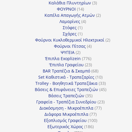
3
προϊόντα
Καλάθια Πλυντηρίων
3
14
προϊόντα
ΦΟΥΡΝΟΙ
14
προϊόντα
2
Καπέλα Απαγωγής Ατμών
2
4
προϊόντα
Λαμαρίνες
4
1
προϊόντα
Στόφες
1
προϊόν
1
Σχάρες
1
προϊόν
2
Φούρνοι Κυκλοθερμικοί Ηλεκτρικοί
2
4
προϊόντα
Φούρνοι Πίτσας
4
2
προϊόντα
ΨΥΓΕΙΑ
2
προϊόντα
776
Έπιπλα Exoplizein
776
προϊόντα
23
'Επιπλα Γραφείου
23
προϊόντα
68
BAR Τραπέζια & Σκαμπό
68
προϊόντα
10
Set Καθιστικά - Τραπεζαρίες
10
προϊόντα
33
Trolley - Βοηθητικά Τραπεζάκια
33
προϊόντα
45
Βάσεις & Επιφάνειες Τραπεζιών
45
35
προϊόντα
Βάσεις Τραπεζιών
35
προϊόντα
23
Γραφεία - Τραπέζια Συνεδρίου
23
77
προϊόντα
Διακόσμηση - Μικροέπιπλα
77
77
προϊόντα
Διάφορα Μικροέπιπλα
77
προϊόντα
100
Εξοπλισμός Γραφείου
100
186
προϊόντα
Εξωτερικός Χώρος
186