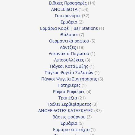
προϊόν
14
Ειδικές Προσφορές
14
134
προϊόντα
ΑΝΟΞΕΙΔΩΤΑ
134
προϊόντα
32
Γαστρονόμοι
32
2
προϊόντα
Ερμάρια
2
προϊόντα
1
Ερμάρια Καφέ | Bar Stations
1
7
προϊόν
Θάλαμοι
7
προϊόντα
5
Θερμαντικά ραφιού
5
18
προϊόντα
Λάντζες
18
προϊόντα
1
Λεκανάκια Παγωτού
1
3
προϊόν
Λιποσυλλέκτες
3
προϊόντα
1
Πάγκοι Κατάψυξης
1
προϊόν
1
Πάγκοι Ψυγεία Σαλατών
1
προϊόν
6
Πάγκοι Ψυγεία Συντήρησης
6
1
προϊόντα
Ποτηριέρες
1
προϊόν
4
Ράφια-Ραφιέρες
4
21
προϊόντα
Τραπέζια
21
προϊόντα
3
Τρόλεϊ Σερβιρίσματος
3
προϊόντα
37
ΑΝΟΞΕΙΔΩΤΕΣ ΚΑΤΑΣΚΕΥΕΣ
37
3
προϊόντα
Βάσεις φούρνου
3
5
προϊόντα
Ερμάρια
5
προϊόντα
1
Ερμάριο επιτοίχιο
1