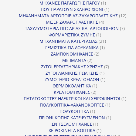
προϊόντα
1
ΜΗΧΑΝΕΣ ΠΑΡΑΓΩΓΗΣ ΠΑΓΟΥ
1
προϊόν
1
ΠΟΥ ΠΑΡΑΓΟΥΝ ΣΚΛΗΡΟ ΧΙΟΝΙ
1
προϊόν
12
ΜΗΧΑΝΗΜΑΤΑ ΑΡΤΟΠΟΙΕΙΑΣ-ΖΑΧΑΡΟΠΛΑΣΤΙΚΗΣ
12
4
προϊ
ΜΙΞΕΡ ΖΑΧΑΡΟΠΛΑΣΤΙΚΗΣ
4
προϊόντα
7
ΤΑΧΥΖΥΜΩΤΗΡΙΑ ΠΙΤΣΑΡΙΑΣ ΚΑΙ ΑΡΤΟΠΟΙΕΙΩΝ
7
1
προϊό
ΦΟΡΜΑΡΙΣΤΙΚΑ ΖΥΜΗΣ
1
προϊόν
21
ΜΗΧΑΝΗΜΑΤΑ ΚΑΤΕΡΓΑΣΙΑΣ
21
1
προϊόντα
ΓΕΜΙΣΤΙΚΑ ΓΙΑ ΛΟΥΚΑΝΙΚΑ
1
2
προϊόν
ΖΑΜΠΟΝΟΜΗΧΑΝΕΣ
2
2
προϊόντα
ΜΕ ΙΜΑΝΤΑ
2
προϊόντα
7
ΖΥΓΟΙ ΕΡΓΑΣΤΗΡΙΑΚΗΣ ΧΡΗΣΗΣ
7
1
προϊόντα
ΖΥΓΟΙ ΛΙΑΝΙΚΗΣ ΠΩΛΗΣΗΣ
1
προϊόν
1
ΖΥΜΩΤΗΡΙΟ ΚΡΕΑΤΟΕΙΔΩΝ
1
1
προϊόν
ΘΕΡΜΟΚΟΛΛΗΤΙΚΆ
1
2
προϊόν
ΚΡΕΑΤΟΜΗΧΑΝΕΣ
2
προϊόντα
1
ΠΑΤΑΤΟΚΟΠΤΕΣ ΗΛΕΚΤΡΙΚΟΙ ΚΑΙ ΧΕΙΡΟΚΙΝΗΤΟΙ
1
1
προϊ
ΠΟΛΥΚΟΠΤΙΚΑ-ΛΑΧΑΝΟΚΟΠΤΕΣ
1
1
προϊόν
ΠΟΛΥΚΟΠΤΙΚΑ
1
προϊόν
1
ΠΡΙΟΝΙ ΚΟΠΗΣ ΚΑΤΕΨΥΓΜΕΝΩΝ
1
1
προϊόν
ΣΝΙΤΣΕΛΟΜΗΧΑΝΕΣ
1
προϊόν
1
ΧΕΙΡΟΚΙΝΗΤΑ ΚΟΠΤΙΚΑ
1