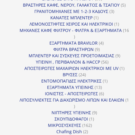
προϊόντα
5
ΒΡΑΣΤΗΡΕΣ ΚΑΦΕ, ΝΕΡΟΥ, ΓΑΛΑΚΤΟΣ & ΤΣΑΓΙΟΥ
5
3
προϊ
ΓΡΑΝΙΤΟΜΗΧΑΝΕΣ ΜΕ 1-2-3 ΚΑΔΟΥΣ
3
1
προϊόντα
ΚΑΝΑΤΕΣ ΜΠΛΕΝΤΕΡ
1
προϊόν
1
ΛΕΜΟΝΟΣΤΙΦΤΕΣ ΧΕΙΡΟΣ ΚΑΙ ΗΛΕΚΤΡΙΚΟΙ
1
προϊόν
ΜΗΧΑΝΕΣ ΚΑΦΕ ΦΙΛΤΡΟΥ - ΦΙΛΤΡΑ & ΕΞΑΡΤΗΜΑΤΑ
16
16
προϊόντα
4
ΕΞΑΡΤΗΜΑΤΑ BRAVILOR
4
9
προϊόντα
ΦΙΛΤΡΑ ΒΡΑΣΤΗΡΩΝ
9
προϊόντα
9
ΜΠΛΕΝΤΕΡ ΚΑΙ ΣΥΣΚΕΥΕΣ ΠΡΟΕΤΟΙΜΑΣΙΑΣ
9
56
προϊόντ
ΥΓΙΕΙΝΗ , ΠΕΡΙΒΑΛΛΟΝ & HACCP
56
προϊόντα
1
ΑΠΟΣΤΕΙΡΩΤΕΣ ΜΑΧΑΙΡΙΩΝ ΗΛΕΚΤΡΙΚΟΙ ΜΕ UV
1
24
προϊό
ΒΡΥΣΕΣ
24
προϊόντα
1
ΕΝΤΟΜΟΠΑΓΙΔΕΣ ΗΛΕΚΤΡΙΚΕΣ
1
13
προϊόν
ΕΞΑΡΤΗΜΑΤΑ ΥΓΙΕΙΝΗΣ
13
προϊόντα
6
ΙΟΝΙΣΤΕΣ - ΑΠΟΣΤΕΙΡΩΤΕΣ
6
προϊόντα
ΛΙΠΟΣΥΛΛΕΚΤΕΣ ΓΙΑ ΔΙΑΧΩΡΙΣΜΟ ΛΙΠΩΝ ΚΑΙ ΕΛΑΙΩΝ
1
1
προϊόν
9
ΝΙΠΤΗΡΕΣ ΥΓΙΕΙΝΗΣ
9
1
προϊόντα
ΣΚΟΥΠΙΔΟΦΑΓΟΙ
1
162
προϊόν
ΜΙΚΡΟΣΥΣΚΕΥΕΣ
162
2
προϊόντα
Chafing Dish
2