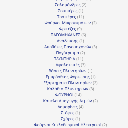
2
προϊόν
Σαλαμάνδρες
2
1
προϊόντα
Σουπιέρες
1
προϊόν
11
Τοστιέρες
11
προϊόντα
2
Φούρνοι Μικροκυμάτων
2
9
προϊόντα
Φριτέζες
9
προϊόντα
6
ΠΑΓΟΜΗΧΑΝΕΣ
6
1
προϊόντα
Ανάδευσης
1
προϊόν
3
Αποθήκες Παγομηχανών
3
2
προϊόντα
Παγότριμμα
2
11
προϊόντα
ΠΛΥΝΤΗΡΙΑ
11
προϊόντα
3
Αφαλατωτές
3
προϊόντα
1
Βάσεις Πλυντηρίων
1
προϊόν
1
Εμπρόσθιας Φόρτωσης
1
προϊόν
2
Εξαρτήματα Πλυντηρίων
2
3
προϊόντα
Καλάθια Πλυντηρίων
3
14
προϊόντα
ΦΟΥΡΝΟΙ
14
προϊόντα
2
Καπέλα Απαγωγής Ατμών
2
4
προϊόντα
Λαμαρίνες
4
1
προϊόντα
Στόφες
1
προϊόν
1
Σχάρες
1
προϊόν
2
Φούρνοι Κυκλοθερμικοί Ηλεκτρικοί
2