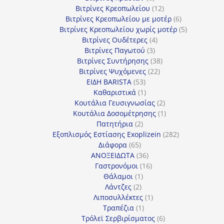
προϊόντα
12
Βιτρίνες Κρεοπωλείου
12
προϊόντα
6
Βιτρίνες Κρεοπωλείου με μοτέρ
6
προϊόντα
5
Βιτρίνες Κρεοπωλείου χωρίς μοτέρ
5
4
προϊόντα
Βιτρίνες Ουδέτερες
4
3
προϊόντα
Βιτρίνες Παγωτού
3
προϊόντα
38
Βιτρίνες Συντήρησης
38
22
προϊόντα
Βιτρίνες Ψυχόμενες
22
53
προϊόντα
ΕΙΔΗ BARISTA
53
προϊόντα
1
Καθαριστικά
1
προϊόν
2
Κουτάλια Γευσιγνωσίας
2
προϊόντα
1
Κουτάλια Δοσομέτρησης
1
2
προϊόν
Πατητήρια
2
προϊόντα
282
Εξοπλισμός Εστίασης Exoplizein
282
65
προϊόντα
Διάφορα
65
προϊόντα
36
ΑΝΟΞΕΙΔΩΤΑ
36
προϊόντα
16
Γαστρονόμοι
16
1
προϊόντα
Θάλαμοι
1
2
προϊόν
Λάντζες
2
προϊόντα
1
Λιποσυλλέκτες
1
1
προϊόν
Τραπέζια
1
προϊόν
6
Τρόλεϊ Σερβιρίσματος
6