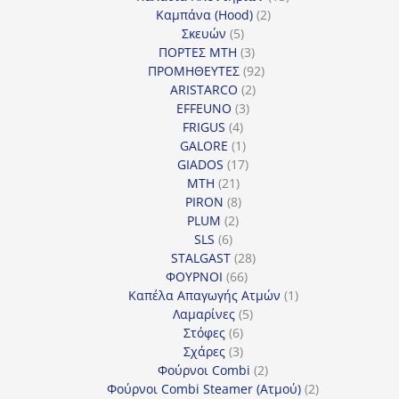
2
προϊόντα
Καμπάνα (Hood)
2
5
προϊόντα
Σκευών
5
προϊόντα
3
ΠΟΡΤΕΣ MTH
3
προϊόντα
92
ΠΡΟΜΗΘΕΥΤΕΣ
92
2
προϊόντα
ARISTARCO
2
3
προϊόντα
EFFEUNO
3
4
προϊόντα
FRIGUS
4
προϊόντα
1
GALORE
1
προϊόν
17
GIADOS
17
21
προϊόντα
MTH
21
προϊόντα
8
PIRON
8
2
προϊόντα
PLUM
2
6
προϊόντα
SLS
6
προϊόντα
28
STALGAST
28
66
προϊόντα
ΦΟΥΡΝΟΙ
66
προϊόντα
1
Καπέλα Απαγωγής Ατμών
1
5
προϊόν
Λαμαρίνες
5
6
προϊόντα
Στόφες
6
προϊόντα
3
Σχάρες
3
προϊόντα
2
Φούρνοι Combi
2
προϊόντα
2
Φούρνοι Combi Steamer (Ατμού)
2