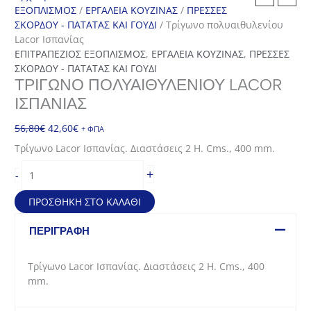
ΕΞΟΠΛΙΣΜΟΣ
/
ΕΡΓΑΛΕΙΑ ΚΟΥΖΙΝΑΣ
/
ΠΡΕΣΣΕΣ
ΣΚΟΡΔΟΥ - ΠΑΤΑΤΑΣ ΚΑΙ ΓΟΥΔΙ
/ Τρίγωνο πολυαιθυλενίου
Lacor Ισπανίας
ΕΠΙΤΡΑΠΕΖΙΟΣ ΕΞΟΠΛΙΣΜΟΣ
,
ΕΡΓΑΛΕΙΑ ΚΟΥΖΙΝΑΣ
,
ΠΡΕΣΣΕΣ
ΣΚΟΡΔΟΥ - ΠΑΤΑΤΑΣ ΚΑΙ ΓΟΥΔΙ
ΤΡΊΓΩΝΟ ΠΟΛΥΑΙΘΥΛΕΝΊΟΥ LACOR
ΙΣΠΑΝΊΑΣ
Original
Η
56,80
€
42,60
€
+ ΦΠΑ
price
τρέχουσα
Τρίγωνο Lacor Ισπανίας. Διαστάσεις 2 H. Cms., 400 mm.
was:
τιμή
Τρίγωνο
56,80€.
είναι:
+
-
πολυαιθυλενίου
42,60€.
Lacor
ΠΡΟΣΘΉΚΗ ΣΤΟ ΚΑΛΆΘΙ
Ισπανίας
ποσότητα
ΠΕΡΙΓΡΑΦΉ
Τρίγωνο Lacor Ισπανίας. Διαστάσεις 2 H. Cms., 400
mm.