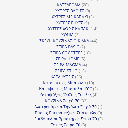
28
προϊόντα
ΚΑΤΣΑΡΟΛΙΑ
28
προϊόντα
9
ΧΥΤΡΕΣ ΒΑΘΙΕΣ
9
προϊόντα
2
ΧΥΤΡΕΣ ΜΕ ΚΑΠΑΚΙ
2
9
προϊόντα
ΧΥΤΡΕΣ ΡΗΧΕΣ
9
προϊόντα
14
ΧΥΤΡΕΣ ΧΩΡΙΣ ΚΑΠΑΚΙ
14
2
προϊόντα
ΧΩΝΙΑ
2
προϊόντα
44
ΣΚΕΥΗ ΚΟΥΖΙΝΑΣ ΟΙΚΙΑΚΑ
44
2
προϊόντα
ΣΕΙΡΑ BASIC
2
προϊόντα
18
ΣΕΙΡΑ COCOTTES
18
5
προϊόντα
ΣΕΙΡΑ HOME
5
προϊόντα
4
ΣΕΙΡΑ MAGMA
4
15
προϊόντα
ΣΕΙΡΑ STILO
15
26
προϊόντα
ΚΑΤΑΨΥΞΕΙΣ
26
προϊόντα
10
Καταψύκτες Μπαούλα
10
προϊόντα
2
Καταψύκτες Μπαούλα -60C
2
4
προϊόντα
Καταψύξεις Όρθιες Τυφλές
4
32
προϊόντα
ΚΟΥΖΙΝΑ Σειρά 70
32
προϊόντα
1
Ανατρεπόμενα Τηγάνια Σειρά 70
1
9
προϊόν
Βάσεις Επιτραπέζιων Συσκευών
9
προϊόντα
2
Επιδαπέδιοι Βραστήρες Σειρά 70
2
3
προϊόντα
Εστίες Σειρά 70
3