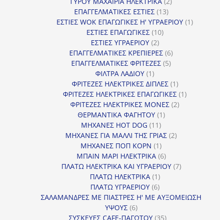
2
προϊόντα
ΓΥΡΟΥ ΜΑΧΑΙΡΙΑ ΗΛΕΚΤΡΙΚΑ
2
13
προϊόντα
ΕΠΑΓΓΕΛΜΑΤΙΚΕΣ ΕΣΤΙΕΣ
13
προϊόντα
1
ΕΣΤΙΕΣ WOK ΕΠΑΓΩΓΙΚΕΣ Η' ΥΓΡΑΕΡΙΟΥ
1
10
προϊόν
ΕΣΤΙΕΣ ΕΠΑΓΩΓΙΚΕΣ
10
2
προϊόντα
ΕΣΤΙΕΣ ΥΓΡΑΕΡΙΟΥ
2
προϊόντα
6
ΕΠΑΓΓΕΛΜΑΤΙΚΕΣ ΚΡΕΠΙΕΡΕΣ
6
5
προϊόντα
ΕΠΑΓΓΕΛΜΑΤΙΚΕΣ ΦΡΙΤΕΖΕΣ
5
1
προϊόντα
ΦΙΛΤΡΑ ΛΑΔΙΟΥ
1
προϊόν
1
ΦΡΙΤΕΖΕΣ ΗΛΕΚΤΡΙΚΕΣ ΔΙΠΛΕΣ
1
προϊόν
1
ΦΡΙΤΕΖΕΣ ΗΛΕΚΤΡΙΚΕΣ ΕΠΑΓΩΓΙΚΕΣ
1
2
προϊόν
ΦΡΙΤΕΖΕΣ ΗΛΕΚΤΡΙΚΕΣ ΜΟΝΕΣ
2
1
προϊόντα
ΘΕΡΜΑΝΤΙΚΑ ΦΑΓΗΤΟΥ
1
11
προϊόν
ΜΗΧΑΝΕΣ HOT DOG
11
προϊόντα
2
ΜΗΧΑΝΕΣ ΓΙΑ ΜΑΛΛΙ ΤΗΣ ΓΡΙΑΣ
2
1
προϊόντα
ΜΗΧΑΝΕΣ ΠΟΠ ΚΟΡΝ
1
προϊόν
6
ΜΠΑΙΝ ΜΑΡΙ ΗΛΕΚΤΡΙΚΑ
6
προϊόντα
7
ΠΛΑΤΩ ΗΛΕΚΤΡΙΚΑ ΚΑΙ ΥΓΡΑΕΡΙΟΥ
7
1
προϊόντα
ΠΛΑΤΩ ΗΛΕΚΤΡΙΚΑ
1
6
προϊόν
ΠΛΑΤΩ ΥΓΡΑΕΡΙΟΥ
6
προϊόντα
ΣΑΛΑΜΑΝΔΡΕΣ ΜΕ ΠΙΑΣΤΡΕΣ Η' ΜΕ ΑΥΞΟΜΕΙΩΣΗ
6
ΥΨΟΥΣ
6
προϊόντα
35
ΣΥΣΚΕΥΕΣ CAFE-ΠΑΓΩΤΟΥ
35