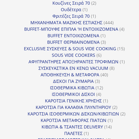
προϊόντα
2
Κουζίνες Σειρά 70
2
1
προϊόντα
Ουδέτερα
1
προϊόν
1
Φριτέζες Σειρά 70
1
προϊόν
444
ΜΗΧΑΝΗΜΑΤΑ ΜΑΖΙΚΗΣ ΕΣΤΙΑΣΗΣ
444
προϊόντα
4
BUFFET-ΜΠΟΥΦΕ ΕΠΙΠΛΑ 'Η ΕΝΤΟΙΧΙΖΟΜΕΝΑ
4
1
προϊόν
BUFFET ΕΝΤΟΙΧΙΖΟΜΕΝΑ
1
προϊόν
3
BUFFET ΘΕΡΜΑΙΝΟΜΕΝΑ
3
προϊόντα
15
EXCLUSIVE ΣΥΣΚΕΥΕΣ & SOUS VIDE COOKING
15
6
προϊόν
SOUS VIDE COOKERS
6
προϊόντα
1
ΑΦΥΓΡΑΝΤΗΡΕΣ ΑΠΟΞΗΡΑΝΤΕΣ ΤΡΟΦΙΜΩΝ
1
8
προϊόν
ΣΥΣΚΕΥΑΣΤΙΚΑ ΕΝ ΚΕΝΩ VACUUM
8
40
προϊόντα
ΑΠΟΘΗΚΕΥΣΗ & ΜΕΤΑΦΟΡΑ
40
3
προϊόντα
ΔΙΣΚΟΙ ΓΙΑ ΖΥΜΑΡΙΑ
3
προϊόντα
12
ΙΣΟΘΕΡΜΙΚΑ ΚΙΒΩΤΙΑ
12
4
προϊόντα
ΙΣΟΘΕΡΜΙΚΟΙ ΔΙΣΚΟΙ
4
προϊόντα
1
ΚΑΡΟΤΣΙΑ ΓΕΝΙΚΗΣ ΧΡΗΣΗΣ
1
προϊόν
2
ΚΑΡΟΤΣΙΑ ΓΙΑ ΚΑΛΑΘΙΑ ΠΛΥΝΤΗΡΙΟΥ
2
προϊόντα
2
ΚΑΡΟΤΣΙΑ ΙΣΟΘΕΡΜΙΚΩΝ ΔΙΣΚΩΝ/ΚΙΒΩΤΙΩΝ
2
1
προϊόν
ΚΑΡΟΤΣΙΑ ΜΕΤΑΦΟΡΑΣ ΠΙΑΤΩΝ
1
14
προϊόν
ΚΙΒΩΤΙΑ & ΤΣΑΝΤΕΣ DELIVERY
14
1
προϊόντα
ΠΑΛΕΤΕΣ
1