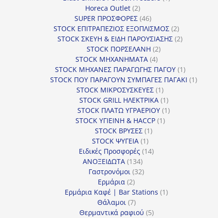
2
προϊόν
Horeca Outlet
2
προϊόντα
46
SUPER ΠΡΟΣΦΟΡΕΣ
46
προϊόντα
2
STOCK ΕΠΙΤΡΑΠΕΖΙΟΣ ΕΞΟΠΛΙΣΜΟΣ
2
προϊόντα
2
STOCK ΣΚΕΥΗ & ΕΙΔΗ ΠΑΡΟΥΣΙΑΣΗΣ
2
2
προϊόντα
STOCK ΠΟΡΣΕΛΑΝΗ
2
4
προϊόντα
STOCK ΜΗΧΑΝΗΜΑΤΑ
4
προϊόντα
1
STOCK ΜΗΧΑΝΕΣ ΠΑΡΑΓΩΓΗΣ ΠΑΓΟΥ
1
προϊόν
1
STOCK ΠΟΥ ΠΑΡΑΓΟΥΝ ΣΥΜΠΑΓΕΣ ΠΑΓΑΚΙ
1
1
προϊόν
STOCK ΜΙΚΡΟΣΥΣΚΕΥΕΣ
1
προϊόν
1
STOCK GRILL ΗΛΕΚΤΡΙΚΑ
1
προϊόν
1
STOCK ΠΛΑΤΩ ΥΓΡΑΕΡΙΟΥ
1
1
προϊόν
STOCK ΥΓΙΕΙΝΗ & HACCP
1
1
προϊόν
STOCK ΒΡΥΣΕΣ
1
1
προϊόν
STOCK ΨΥΓΕΙΑ
1
προϊόν
14
Ειδικές Προσφορές
14
134
προϊόντα
ΑΝΟΞΕΙΔΩΤΑ
134
προϊόντα
32
Γαστρονόμοι
32
2
προϊόντα
Ερμάρια
2
προϊόντα
1
Ερμάρια Καφέ | Bar Stations
1
7
προϊόν
Θάλαμοι
7
προϊόντα
5
Θερμαντικά ραφιού
5