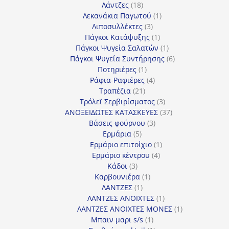
18
προϊόντα
Λάντζες
18
προϊόντα
1
Λεκανάκια Παγωτού
1
3
προϊόν
Λιποσυλλέκτες
3
προϊόντα
1
Πάγκοι Κατάψυξης
1
προϊόν
1
Πάγκοι Ψυγεία Σαλατών
1
προϊόν
6
Πάγκοι Ψυγεία Συντήρησης
6
1
προϊόντα
Ποτηριέρες
1
προϊόν
4
Ράφια-Ραφιέρες
4
21
προϊόντα
Τραπέζια
21
προϊόντα
3
Τρόλεϊ Σερβιρίσματος
3
προϊόντα
37
ΑΝΟΞΕΙΔΩΤΕΣ ΚΑΤΑΣΚΕΥΕΣ
37
3
προϊόντα
Βάσεις φούρνου
3
5
προϊόντα
Ερμάρια
5
προϊόντα
1
Ερμάριο επιτοίχιο
1
4
προϊόν
Ερμάριο κέντρου
4
3
προϊόντα
Κάδοι
3
προϊόντα
1
Καρβουνιέρα
1
1
προϊόν
ΛΑΝΤΖΕΣ
1
προϊόν
1
ΛΑΝΤΖΕΣ ΑΝΟΙΧΤΕΣ
1
προϊόν
1
ΛΑΝΤΖΕΣ ΑΝΟΙΧΤΕΣ ΜΟΝΕΣ
1
1
προϊόν
Μπαιν μαρι s/s
1