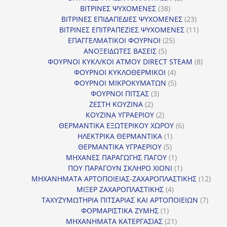
38
προϊόντα
ΒΙΤΡΙΝΕΣ ΨΥΧΟΜΕΝΕΣ
38
προϊόντα
23
ΒΙΤΡΙΝΕΣ ΕΠΙΔΑΠΕΔΙΕΣ ΨΥΧΟΜΕΝΕΣ
23
προϊόντα
11
ΒΙΤΡΙΝΕΣ ΕΠΙΤΡΑΠΕΖΙΕΣ ΨΥΧΟΜΕΝΕΣ
11
25
προϊόντ
ΕΠΑΓΓΕΛΜΑΤΙΚΟΙ ΦΟΥΡΝΟΙ
25
5
προϊόντα
ΑΝΟΞΕΙΔΩΤΕΣ ΒΑΣΕΙΣ
5
προϊόντα
8
ΦΟΥΡΝΟΙ ΚΥΚΛ/ΚΟΙ ΑΤΜΟΥ DIRECT STEAM
8
4
προϊόν
ΦΟΥΡΝΟΙ ΚΥΚΛΟΘΕΡΜΙΚΟΙ
4
προϊόντα
5
ΦΟΥΡΝΟΙ ΜΙΚΡΟΚΥΜΑΤΩΝ
5
3
προϊόντα
ΦΟΥΡΝΟΙ ΠΙΤΣΑΣ
3
2
προϊόντα
ΖΕΣΤΗ ΚΟΥΖΙΝΑ
2
προϊόντα
2
ΚΟΥΖΙΝΑ ΥΓΡΑΕΡΙΟΥ
2
προϊόντα
6
ΘΕΡΜΑΝΤΙΚΑ ΕΞΩΤΕΡΙΚΟΥ ΧΩΡΟΥ
6
1
προϊόντα
ΗΛΕΚΤΡΙΚΑ ΘΕΡΜΑΝΤΙΚΑ
1
5
προϊόν
ΘΕΡΜΑΝΤΙΚΑ ΥΓΡΑΕΡΙΟΥ
5
προϊόντα
1
ΜΗΧΑΝΕΣ ΠΑΡΑΓΩΓΗΣ ΠΑΓΟΥ
1
προϊόν
1
ΠΟΥ ΠΑΡΑΓΟΥΝ ΣΚΛΗΡΟ ΧΙΟΝΙ
1
προϊόν
12
ΜΗΧΑΝΗΜΑΤΑ ΑΡΤΟΠΟΙΕΙΑΣ-ΖΑΧΑΡΟΠΛΑΣΤΙΚΗΣ
12
4
προϊ
ΜΙΞΕΡ ΖΑΧΑΡΟΠΛΑΣΤΙΚΗΣ
4
προϊόντα
7
ΤΑΧΥΖΥΜΩΤΗΡΙΑ ΠΙΤΣΑΡΙΑΣ ΚΑΙ ΑΡΤΟΠΟΙΕΙΩΝ
7
1
προϊό
ΦΟΡΜΑΡΙΣΤΙΚΑ ΖΥΜΗΣ
1
προϊόν
21
ΜΗΧΑΝΗΜΑΤΑ ΚΑΤΕΡΓΑΣΙΑΣ
21