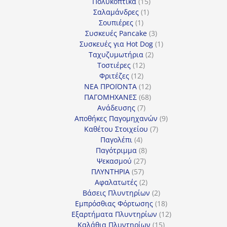
προϊόν
15
Πολυκοπτικά
15
1
προϊόντα
Σαλαμάνδρες
1
1
προϊόν
Σουπιέρες
1
προϊόν
3
Συσκευές Pancake
3
προϊόντα
1
Συσκευές για Hot Dog
1
2
προϊόν
Ταχυζυμωτήρια
2
12
προϊόντα
Τοστιέρες
12
12
προϊόντα
Φριτέζες
12
προϊόντα
12
ΝΕΑ ΠΡΟΪΟΝΤΑ
12
προϊόντα
68
ΠΑΓΟΜΗΧΑΝΕΣ
68
7
προϊόντα
Ανάδευσης
7
προϊόντα
9
Αποθήκες Παγομηχανών
9
7
προϊόντα
Καθέτου Στοιχείου
7
4
προϊόντα
Παγολέπι
4
προϊόντα
8
Παγότριμμα
8
27
προϊόντα
Ψεκασμού
27
57
προϊόντα
ΠΛΥΝΤΗΡΙΑ
57
προϊόντα
2
Αφαλατωτές
2
προϊόντα
2
Βάσεις Πλυντηρίων
2
προϊόντα
18
Εμπρόσθιας Φόρτωσης
18
προϊόντα
12
Εξαρτήματα Πλυντηρίων
12
15
προϊόντα
Καλάθια Πλυντηρίων
15