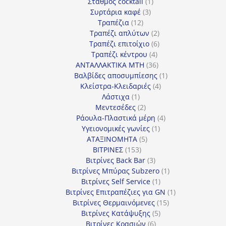
προϊόν
1
Σταθμός cocktail
1
3
προϊόν
Συρτάρια καφέ
3
12
προϊόντα
Τραπέζια
12
προϊόντα
2
Τραπέζι απλύτων
2
προϊόντα
6
Τραπέζι επιτοίχιο
6
4
προϊόντα
Τραπέζι κέντρου
4
προϊόντα
36
ΑΝΤΑΛΛΑΚΤΙΚΑ MTH
36
προϊόντα
1
Βαλβίδες αποσυμπίεσης
1
4
προϊόν
Κλείστρα-Κλειδαριές
4
1
προϊόντα
Λάστιχα
1
προϊόν
2
Μεντεσέδες
2
προϊόντα
4
Ράουλα-Πλαστικά μέρη
4
1
προϊόντα
Υγειονομικές γωνίες
1
5
προϊόν
ΑΤΑΞΙΝΟΜΗΤΑ
5
153
προϊόντα
ΒΙΤΡΙΝΕΣ
153
προϊόντα
3
Βιτρίνες Back Bar
3
προϊόντα
1
Βιτρίνες Mπύρας Subzero
1
1
προϊόν
Βιτρίνες Self Service
1
προϊόν
1
Βιτρίνες Επιτραπέζιες για GN
1
15
προϊόν
Βιτρίνες Θερμαινόμενες
15
5
προϊόντα
Βιτρίνες Κατάψυξης
5
6
προϊόντα
Βιτρίνες Κρασιών
6