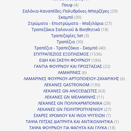
4
προϊόν
Πουφ
4
προϊόντα
29
Σαλόνια-Καναπέδες-Πολυθρόνες-Μπερζέρες
29
30
προϊόν
Σκαμπό
30
προϊόντα
27
Στρώματα - Επιστρώματα - Μαξιλάρια
27
18
προϊόντα
Τραπεζάκια Σαλονιού & Βοηθητικά
18
3
προϊόντα
Τραπεζαρίες Set
3
30
προϊόντα
Τραπέζια
30
προϊόντα
40
Τραπέζια - Τραπεζάκια - Σκαμπό
40
1536
προϊόντα
ΕΠΙΤΡΑΠΕΖΙΟΣ ΕΞΟΠΛΙΣΜΟΣ
1536
184
προϊόντα
ΕΙΔΗ ΚΑΙ ΣΚΕΥΗ ΦΟΥΡΝΟΥ
184
προϊόντα
22
ΓΑΝΤΙΑ ΦΟΥΡΝΟΥ ΚΑΙ ΠΡΟΣΤΑΣΙΑΣ
22
6
προϊόντα
ΛΑΜΑΡΙΝΕΣ
6
προϊόντα
6
ΛΑΜΑΡΙΝΕΣ ΦΟΥΡΝΟΥ-ΑΡΤΟΠΟΙΕΙΟΥ-ΖΑΧΑΡ/ΚΗΣ
6
130
προ
ΛΕΚΑΝΕΣ GASTRONOM
130
προϊόντα
63
ΛΕΚΑΝΕΣ GN ΑΝΟΞΕΙΔΩΤΕΣ
63
11
προϊόντα
ΛΕΚΑΝΕΣ GN ΜΕΛΑΜΙΝΗΣ
11
προϊόντα
28
ΛΕΚΑΝΕΣ GN ΠΟΛΥΚΑΡΜΠΟΝΙΚΑ
28
προϊόντα
27
ΛΕΚΑΝΕΣ GN ΠΟΛΥΠΡΟΠΥΛΕΝΙΟΥ
27
7
προϊόντα
ΣΧΑΡΕΣ ΧΡΩΜΙΟΥ ΚΑΙ INOX ΨΥΓΕΙΩΝ
7
προϊόντα
1
ΤΑΨΙΑ ΠΙΤΣΑΣ ΔΙΑΤΡΗΤΑ ΚΑΙ ΑΝΤΙΚΟΛΛΗΤΙΚΑ
1
18
προϊόν
ΤΑΨΙΑ ΦΟΥΡΝΟΥ ΓΙΑ ΦΑΓΗΤΑ ΚΑΙ ΓΛΥΚΑ
18