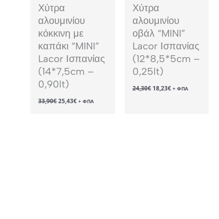
Χύτρα
Χύτρα
αλουμινίου
αλουμινίου
κόκκινη με
οβάλ “MINI”
καπάκι “MINI”
Lacor Ισπανίας
Lacor Ισπανίας
(12*8,5*5cm –
(14*7,5cm –
0,25lt)
0,90lt)
Original
Η
24,30
€
18,23
€
+ ΦΠΑ
price
τρέχουσα
Original
Η
33,90
€
25,43
€
was:
τιμή
+ ΦΠΑ
price
τρέχουσα
24,30€.
είναι:
was:
τιμή
18,23€.
33,90€.
είναι:
25,43€.