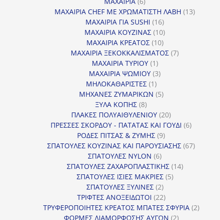
προϊόντα
6
ΜΑΧΑΙΡΙΑ
6
προϊόντα
13
ΜΑΧΑΙΡΙΑ CHEF ΜΕ ΧΡΩΜΑΤΙΣΤΗ ΛΑΒΗ
13
16
προϊόντ
ΜΑΧΑΙΡΙΑ ΓΙΑ SUSHI
16
προϊόντα
10
ΜΑΧΑΙΡΙΑ ΚΟΥΖΙΝΑΣ
10
10
προϊόντα
ΜΑΧΑΙΡΙΑ ΚΡΕΑΤΟΣ
10
προϊόντα
7
ΜΑΧΑΙΡΙΑ ΞΕΚΟΚΚΑΛΙΣΜΑΤΟΣ
7
1
προϊόντα
ΜΑΧΑΙΡΙΑ ΤΥΡΙΟΥ
1
προϊόν
3
ΜΑΧΑΙΡΙΑ ΨΩΜΙΟΥ
3
1
προϊόντα
ΜΗΛΟΚΑΘΑΡΙΣΤΕΣ
1
προϊόν
5
ΜΗΧΑΝΕΣ ΖΥΜΑΡΙΚΩΝ
5
8
προϊόντα
ΞΥΛΑ ΚΟΠΗΣ
8
προϊόντα
20
ΠΛΑΚΕΣ ΠΟΛΥΑΙΘΥΛΕΝΙΟΥ
20
προϊόντα
6
ΠΡΕΣΣΕΣ ΣΚΟΡΔΟΥ - ΠΑΤΑΤΑΣ ΚΑΙ ΓΟΥΔΙ
6
9
προϊόντα
ΡΟΔΕΣ ΠΙΤΣΑΣ & ΖΥΜΗΣ
9
προϊόντα
67
ΣΠΑΤΟΥΛΕΣ ΚΟΥΖΙΝΑΣ ΚΑΙ ΠΑΡΟΥΣΙΑΣΗΣ
67
6
προϊόντ
ΣΠΑΤΟΥΛΕΣ NYLON
6
προϊόντα
14
ΣΠΑΤΟΥΛΕΣ ΖΑΧΑΡΟΠΛΑΣΤΙΚΗΣ
14
5
προϊόντα
ΣΠΑΤΟΥΛΕΣ ΙΣΙΕΣ ΜΑΚΡΙΕΣ
5
2
προϊόντα
ΣΠΑΤΟΥΛΕΣ ΞΥΛΙΝΕΣ
2
προϊόντα
22
ΤΡΙΦΤΕΣ ΑΝΟΞΕΙΔΩΤΟΙ
22
προϊόντα
2
ΤΡΥΦΕΡΟΠΟΙΗΤΕΣ ΚΡΕΑΤΟΣ ΜΠΑΤΕΣ ΣΦΥΡΙΑ
2
2
προϊόν
ΦΟΡΜΕΣ ΔΙΑΜΟΡΦΩΣΗΣ ΑΥΓΩΝ
2