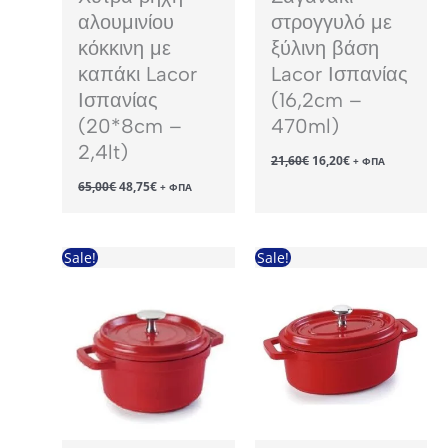
αλουμινίου
στρογγυλό με
κόκκινη με
ξύλινη βάση
καπάκι Lacor
Lacor Ισπανίας
Ισπανίας
(16,2cm –
(20*8cm –
470ml)
2,4lt)
Original
Η
21,60
€
16,20
€
+ ΦΠΑ
price
τρέχουσα
Original
Η
65,00
€
48,75
€
was:
τιμή
+ ΦΠΑ
price
τρέχουσα
21,60€.
είναι:
was:
τιμή
16,20€.
65,00€.
είναι:
48,75€.
Sale!
Sale!