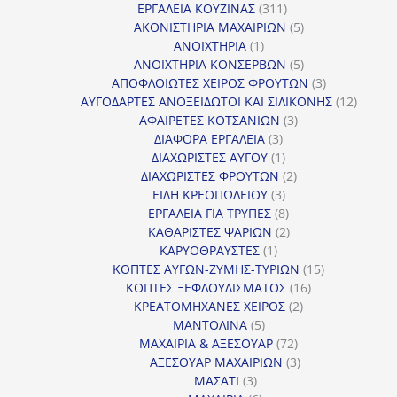
311
προϊόντ
ΕΡΓΑΛΕΙΑ ΚΟΥΖΙΝΑΣ
311
προϊόντα
5
ΑΚΟΝΙΣΤΗΡΙΑ ΜΑΧΑΙΡΙΩΝ
5
1
προϊόντα
ΑΝΟΙΧΤΗΡΙΑ
1
προϊόν
5
ΑΝΟΙΧΤΗΡΙΑ ΚΟΝΣΕΡΒΩΝ
5
προϊόντα
3
ΑΠΟΦΛΟΙΩΤΕΣ ΧΕΙΡΟΣ ΦΡΟΥΤΩΝ
3
προϊόντα
12
ΑΥΓΟΔΑΡΤΕΣ ΑΝΟΞΕΙΔΩΤΟΙ ΚΑΙ ΣΙΛΙΚΟΝΗΣ
12
3
προϊόν
ΑΦΑΙΡΕΤΕΣ ΚΟΤΣΑΝΙΩΝ
3
3
προϊόντα
ΔΙΑΦΟΡΑ ΕΡΓΑΛΕΙΑ
3
προϊόντα
1
ΔΙΑΧΩΡΙΣΤΕΣ ΑΥΓΟΥ
1
προϊόν
2
ΔΙΑΧΩΡΙΣΤΕΣ ΦΡΟΥΤΩΝ
2
3
προϊόντα
ΕΙΔΗ ΚΡΕΟΠΩΛΕΙΟΥ
3
προϊόντα
8
ΕΡΓΑΛΕΙΑ ΓΙΑ ΤΡΥΠΕΣ
8
προϊόντα
2
ΚΑΘΑΡΙΣΤΕΣ ΨΑΡΙΩΝ
2
1
προϊόντα
ΚΑΡΥΟΘΡΑΥΣΤΕΣ
1
προϊόν
15
ΚΟΠΤΕΣ ΑΥΓΩΝ-ΖΥΜΗΣ-ΤΥΡΙΩΝ
15
16
προϊόντα
ΚΟΠΤΕΣ ΞΕΦΛΟΥΔΙΣΜΑΤΟΣ
16
2
προϊόντα
ΚΡΕΑΤΟΜΗΧΑΝΕΣ ΧΕΙΡΟΣ
2
5
προϊόντα
ΜΑΝΤΟΛΙΝΑ
5
προϊόντα
72
ΜΑΧΑΙΡΙΑ & ΑΞΕΣΟΥΑΡ
72
προϊόντα
3
ΑΞΕΣΟΥΑΡ ΜΑΧΑΙΡΙΩΝ
3
3
προϊόντα
ΜΑΣΑΤΙ
3