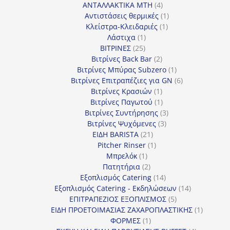
4
προϊόντα
ΑΝΤΑΛΛΑΚΤΙΚΑ MTH
4
προϊόντα
1
Αντιστάσεις θερμικές
1
1
προϊόν
Κλείστρα-Κλειδαριές
1
1
προϊόν
Λάστιχα
1
25
προϊόν
ΒΙΤΡΙΝΕΣ
25
προϊόντα
2
Βιτρίνες Back Bar
2
προϊόντα
1
Βιτρίνες Mπύρας Subzero
1
προϊόν
6
Βιτρίνες Επιτραπέζιες για GN
6
1
προϊόντα
Βιτρίνες Κρασιών
1
προϊόν
1
Βιτρίνες Παγωτού
1
προϊόν
3
Βιτρίνες Συντήρησης
3
3
προϊόντα
Βιτρίνες Ψυχόμενες
3
21
προϊόντα
ΕΙΔΗ BARISTA
21
προϊόντα
1
Pitcher Rinser
1
1
προϊόν
Μπρελόκ
1
προϊόν
2
Πατητήρια
2
προϊόντα
14
Εξοπλισμός Catering
14
προϊόντα
14
Εξοπλισμός Catering - Εκδηλώσεων
14
5
προϊόντα
ΕΠΙΤΡΑΠΕΖΙΟΣ ΕΞΟΠΛΙΣΜΟΣ
5
προϊόντα
1
ΕΙΔΗ ΠΡΟΕΤΟΙΜΑΣΙΑΣ ΖΑΧΑΡΟΠΛΑΣΤΙΚΗΣ
1
1
προϊόν
ΦΟΡΜΕΣ
1