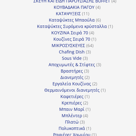
προϊόν
4
ΣΚΕΥΗ ΚΑΙ ΕΙΔΗ ΠΑΡΟΥΣΙΑΣΗΣ BUFFET
4
4
προϊόντα
ΚΟΥΒΑΔΑΚΙΑ ΠΑΓΟΥ
4
11
προϊόντα
ΚΑΤΑΨΥΞΕΙΣ
11
προϊόντα
6
Καταψύκτες Μπαούλα
6
προϊόντα
1
Καταψύκτες Συρόμενα κρύσταλλα
1
4
προϊόν
ΚΟΥΖΙΝΑ Σειρά 70
4
προϊόντα
1
Κουζίνες Σειρά 70
1
64
προϊόν
ΜΙΚΡΟΣΥΣΚΕΥΕΣ
64
3
προϊόντα
Chafing Dish
3
3
προϊόντα
Sous Vide
3
προϊόντα
3
Αποχυμωτές & Στίφτες
3
3
προϊόντα
Βραστήρες
3
προϊόντα
2
Διανεμητές
2
προϊόντα
2
Εργαλεία Κουζίνας
2
προϊόντα
1
Θερμαινόμενοι διανεμητές
1
1
προϊόν
Καφετιέρες
1
2
προϊόν
Κρεπιέρες
2
προϊόντα
1
Μπαιν Μαρί
1
4
προϊόν
Μπλέντερ
4
3
προϊόντα
Πλατώ
3
προϊόντα
1
Πολυκοπτικά
1
προϊόν
1
Ραφιέρες Χρωμίου
1