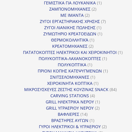
1
προϊόντα
ΓΕΜΙΣΤΙΚΑ ΓΙΑ ΛΟΥΚΑΝΙΚΑ
1
2
προϊόν
ΖΑΜΠΟΝΟΜΗΧΑΝΕΣ
2
2
προϊόντα
ΜΕ ΙΜΑΝΤΑ
2
προϊόντα
7
ΖΥΓΟΙ ΕΡΓΑΣΤΗΡΙΑΚΗΣ ΧΡΗΣΗΣ
7
1
προϊόντα
ΖΥΓΟΙ ΛΙΑΝΙΚΗΣ ΠΩΛΗΣΗΣ
1
προϊόν
1
ΖΥΜΩΤΗΡΙΟ ΚΡΕΑΤΟΕΙΔΩΝ
1
1
προϊόν
ΘΕΡΜΟΚΟΛΛΗΤΙΚΆ
1
2
προϊόν
ΚΡΕΑΤΟΜΗΧΑΝΕΣ
2
προϊόντα
1
ΠΑΤΑΤΟΚΟΠΤΕΣ ΗΛΕΚΤΡΙΚΟΙ ΚΑΙ ΧΕΙΡΟΚΙΝΗΤΟΙ
1
1
προϊ
ΠΟΛΥΚΟΠΤΙΚΑ-ΛΑΧΑΝΟΚΟΠΤΕΣ
1
1
προϊόν
ΠΟΛΥΚΟΠΤΙΚΑ
1
προϊόν
1
ΠΡΙΟΝΙ ΚΟΠΗΣ ΚΑΤΕΨΥΓΜΕΝΩΝ
1
1
προϊόν
ΣΝΙΤΣΕΛΟΜΗΧΑΝΕΣ
1
προϊόν
1
ΧΕΙΡΟΚΙΝΗΤΑ ΚΟΠΤΙΚΑ
1
προϊόν
84
ΜΙΚΡΟΣΥΣΚΕΥΕΣ ΖΕΣΤΗΣ ΚΟΥΖΙΝΑΣ SNACK
84
4
προϊόντ
CARVING STATIONS
4
προϊόντα
1
GRILL ΗΛΕΚΤΡΙΚΑ ΝΕΡΟΥ
1
2
προϊόν
GRILL ΥΓΡΑΕΡΙΟΥ ΝΕΡΟΥ
2
14
προϊόντα
ΒΑΦΛΙΕΡΕΣ
14
προϊόντα
1
ΒΡΑΣΤΗΡΕΣ ΑΥΓΩΝ
1
προϊόν
2
ΓΥΡΟΙ ΗΛΕΚΤΡΙΚΟΙ & ΥΓΡΑΕΡΙΟΥ
2