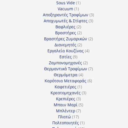
1
προϊόντα
Sous Vide
1
1
προϊόν
Vacuum
1
προϊόν
3
Αποξηραντές Τροφίμων
3
3
προϊόντα
Αποχυμωτές & Στίφτες
3
2
προϊόντα
Βαφλιέρες
2
προϊόντα
2
Βραστήρες
2
προϊόντα
2
Βραστήρες Ζυμαρικών
2
2
προϊόντα
Διανεμητές
2
προϊόντα
4
Εργαλεία Κουζίνας
4
9
προϊόντα
Εστίες
9
προϊόντα
2
Ζαμπονομηχανές
2
προϊόντα
7
Θερμαντικά Τροφίμων
7
4
προϊόντα
Θερμόμετρα
4
προϊόντα
6
Καρότσια Μεταφοράς
6
1
προϊόντα
Καφετιέρες
1
προϊόν
3
Κρεατομηχανές
3
3
προϊόντα
Κρεπιέρες
3
προϊόντα
5
Μπαιν Μαρί
5
7
προϊόντα
Μπλέντερ
7
17
προϊόντα
Πλατώ
17
προϊόντα
1
Πολτοποιητές
1