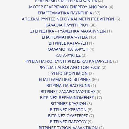
προϊόν
4
ΕΞΑΕΡΙΣΜΟΣ ΜΟΤΕΡ ΚΑΙ ΦΙΛΤΡΑ
4
προϊόντα
4
ΜΟΤΕΡ ΕΞΑΕΡΙΣΜΟΥ ΕΝΕΡΓΟΥ ΑΝΘΡΑΚΑ
4
37
προϊόντ
ΕΠΑΓΓΕΛΜΑΤΙΚΑ ΠΛΥΝΤΗΡΙΑ
37
προϊόντα
6
ΑΠΟΣΚΛΗΡΥΝΤΕΣ ΝΕΡΟΥ ΚΑΙ ΜΕΤΡΗΤΕΣ ΛΙΤΡΩΝ
6
30
προϊ
ΚΑΛΑΘΙΑ ΠΛΥΝΤΗΡΙΟΥ
30
προϊόντα
1
ΣΤΕΓΝΩΤΙΚΑ - ΓΥΑΛΙΣΤΙΚΑ ΜΑΧΑΙΡ/ΝΩΝ
1
16
προϊόν
ΕΠΑΓΓΕΛΜΑΤΙΚΑ ΨΥΓΕΙΑ
16
1
προϊόντα
ΒΙΤΡΙΝΕΣ ΚΑΤΑΨΥΞΗ
1
προϊόν
4
ΘΑΛΑΜΟΙ ΚΑΤΑΨΥΞΗ
4
3
προϊόντα
ΚΑΤΑΨΥΚΤΕΣ
3
προϊόντα
2
ΨΥΓΕΙΑ ΠΑΓΚΟΙ ΣΥΝΤΗΡΗΣΗΣ ΚΑΙ ΚΑΤΑΨΥΞΗΣ
2
2
προϊό
ΨΥΓΕΙΑ ΠΑΓΚΟΙ ΑΝΩ ΤΩΝ 70cm
2
2
προϊόντα
ΨΥΓΕΙΟ ΣΚΟΥΠΙΔΙΩΝ
2
προϊόντα
86
ΕΠΑΓΓΕΛΜΑΤΙΚΕΣ ΒΙΤΡΙΝΕΣ
86
1
προϊόντα
ΒΙΤΡΙΝΑ ΓΙΑ BAO BUNS
1
προϊόν
6
ΒΙΤΡΙΝΕΣ ΖΑΧΑΡΟΠΛΑΣΤΙΚΗΣ
6
προϊόντα
17
ΒΙΤΡΙΝΕΣ ΘΕΡΜΑΙΝΟΜΕΝΕΣ
17
3
προϊόντα
ΒΙΤΡΙΝΕΣ ΚΡΑΣΙΩΝ
3
προϊόντα
5
ΒΙΤΡΙΝΕΣ ΚΡΕΑΤΩΝ
5
προϊόντα
7
ΒΙΤΡΙΝΕΣ ΟΥΔΕΤΕΡΕΣ
7
9
προϊόντα
ΒΙΤΡΙΝΕΣ ΠΑΓΩΤΟΥ
9
προϊόντα
2
ΒΙΤΡΙΝΕΣ ΤΥΡΙΩΝ ΑΛΛΑΝΤΙΚΩΝ
2