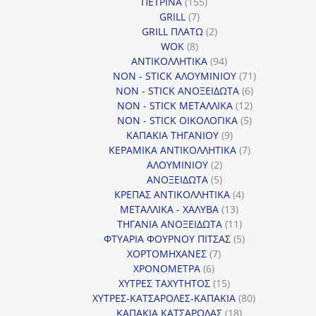
155
ΠΕΤΡΙΝΑ
155
7
προϊόντα
GRILL
7
προϊόντα
2
GRILL ΠΛΑΤΩ
2
8
προϊόντα
WOK
8
προϊόντα
94
ΑΝΤΙΚΟΛΛΗΤΙΚΑ
94
προϊόντα
71
NON - STICK ΑΛΟΥΜΙΝΙΟΥ
71
6
προϊόντα
NON - STICK ΑΝΟΞΕΙΔΩΤΑ
6
12
προϊόντα
NON - STICK ΜΕΤΑΛΛΙΚΑ
12
5
προϊόντα
NON - STICK ΟΙΚΟΛΟΓΙΚΑ
5
9
προϊόντα
ΚΑΠΑΚΙΑ ΤΗΓΑΝΙΟΥ
9
προϊόντα
7
ΚΕΡΑΜΙΚΑ ΑΝΤΙΚΟΛΛΗΤΙΚΑ
7
2
προϊόντα
ΑΛΟΥΜΙΝΙΟΥ
2
προϊόντα
5
ΑΝΟΞΕΙΔΩΤΑ
5
προϊόντα
4
ΚΡΕΠΑΣ ΑΝΤΙΚΟΛΛΗΤΙΚΑ
4
13
προϊόντα
ΜΕΤΑΛΛΙΚΑ - ΧΑΛΥΒΑ
13
προϊόντα
11
ΤΗΓΑΝΙΑ ΑΝΟΞΕΙΔΩΤΑ
11
προϊόντα
5
ΦΤΥΑΡΙΑ ΦΟΥΡΝΟΥ ΠΙΤΣΑΣ
5
7
προϊόντα
ΧΟΡΤΟΜΗΧΑΝΕΣ
7
6
προϊόντα
ΧΡΟΝΟΜΕΤΡΑ
6
προϊόντα
15
ΧΥΤΡΕΣ ΤΑΧΥΤΗΤΟΣ
15
προϊόντα
80
ΧΥΤΡΕΣ-ΚΑΤΣΑΡΟΛΕΣ-ΚΑΠΑΚΙΑ
80
18
προϊόντα
ΚΑΠΑΚΙΑ ΚΑΤΣΑΡΟΛΑΣ
18