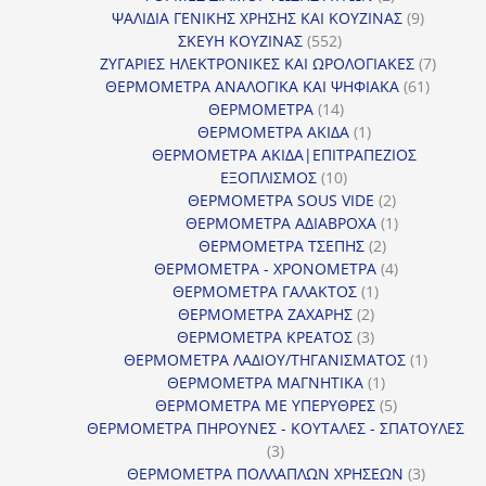
προϊόντα
9
ΨΑΛΙΔΙΑ ΓΕΝΙΚΗΣ ΧΡΗΣΗΣ ΚΑΙ ΚΟΥΖΙΝΑΣ
9
552
προϊόντα
ΣΚΕΥΗ ΚΟΥΖΙΝΑΣ
552
προϊόντα
7
ΖΥΓΑΡΙΕΣ ΗΛΕΚΤΡΟΝΙΚΕΣ ΚΑΙ ΩΡΟΛΟΓΙΑΚΕΣ
7
61
προϊόν
ΘΕΡΜΟΜΕΤΡΑ ΑΝΑΛΟΓΙΚΑ ΚΑΙ ΨΗΦΙΑΚΑ
61
14
προϊόντ
ΘΕΡΜΟΜΕΤΡΑ
14
προϊόντα
1
ΘΕΡΜΟΜΕΤΡΑ ΑΚΙΔΑ
1
προϊόν
ΘΕΡΜΟΜΕΤΡΑ ΑΚΙΔΑ|ΕΠΙΤΡΑΠΕΖΙΟΣ
10
ΕΞΟΠΛΙΣΜΟΣ
10
προϊόντα
2
ΘΕΡΜΟΜΕΤΡΑ SOUS VIDE
2
προϊόντα
1
ΘΕΡΜΟΜΕΤΡΑ ΑΔΙΑΒΡΟΧΑ
1
2
προϊόν
ΘΕΡΜΟΜΕΤΡΑ ΤΣΕΠΗΣ
2
προϊόντα
4
ΘΕΡΜΟΜΕΤΡΑ - ΧΡΟΝΟΜΕΤΡΑ
4
1
προϊόντα
ΘΕΡΜΟΜΕΤΡΑ ΓΑΛΑΚΤΟΣ
1
2
προϊόν
ΘΕΡΜΟΜΕΤΡΑ ΖΑΧΑΡΗΣ
2
προϊόντα
3
ΘΕΡΜΟΜΕΤΡΑ ΚΡΕΑΤΟΣ
3
προϊόντα
1
ΘΕΡΜΟΜΕΤΡΑ ΛΑΔΙΟΥ/ΤΗΓΑΝΙΣΜΑΤΟΣ
1
1
προϊόν
ΘΕΡΜΟΜΕΤΡΑ ΜΑΓΝΗΤΙΚΑ
1
προϊόν
5
ΘΕΡΜΟΜΕΤΡΑ ΜΕ ΥΠΕΡΥΘΡΕΣ
5
προϊόντα
ΘΕΡΜΟΜΕΤΡΑ ΠΗΡΟΥΝΕΣ - ΚΟΥΤΑΛΕΣ - ΣΠΑΤΟΥΛΕΣ
3
3
προϊόντα
3
ΘΕΡΜΟΜΕΤΡΑ ΠΟΛΛΑΠΛΩΝ ΧΡΗΣΕΩΝ
3