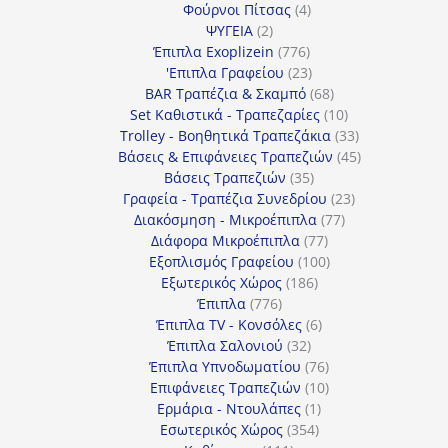
4
προϊόντα
Φούρνοι Πίτσας
4
2
προϊόντα
ΨΥΓΕΙΑ
2
προϊόντα
776
Έπιπλα Exoplizein
776
προϊόντα
23
'Επιπλα Γραφείου
23
προϊόντα
68
BAR Τραπέζια & Σκαμπό
68
προϊόντα
10
Set Καθιστικά - Τραπεζαρίες
10
προϊόντα
33
Trolley - Βοηθητικά Τραπεζάκια
33
προϊόντα
45
Βάσεις & Επιφάνειες Τραπεζιών
45
35
προϊόντα
Βάσεις Τραπεζιών
35
προϊόντα
23
Γραφεία - Τραπέζια Συνεδρίου
23
77
προϊόντα
Διακόσμηση - Μικροέπιπλα
77
77
προϊόντα
Διάφορα Μικροέπιπλα
77
προϊόντα
100
Εξοπλισμός Γραφείου
100
186
προϊόντα
Εξωτερικός Χώρος
186
776
προϊόντα
Έπιπλα
776
προϊόντα
6
Έπιπλα TV - Κονσόλες
6
32
προϊόντα
Έπιπλα Σαλονιού
32
προϊόντα
76
Έπιπλα Υπνοδωματίου
76
10
προϊόντα
Επιφάνειες Τραπεζιών
10
1
προϊόντα
Ερμάρια - Ντουλάπες
1
354
προϊόν
Εσωτερικός Χώρος
354