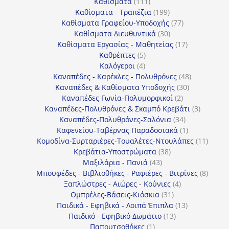
111
προϊόντα
Καθίσματα
111
προϊόντα
199
Καθίσματα - Τραπέζια
199
προϊόντα
77
Καθίσματα Γραφείου-Υποδοχής
77
30
προϊόντα
Καθίσματα Διευθυντικά
30
προϊόντα
17
Καθίσματα Εργασίας - Μαθητείας
17
5
προϊόντα
Καθρέπτες
5
4
προϊόντα
Καλόγεροι
4
προϊόντα
48
Καναπέδες - Καρέκλες - Πολυθρόνες
48
30
προϊόντα
Καναπέδες & Καθίσματα Υποδοχής
30
2
προϊόντα
Καναπέδες Γωνία-Πολυμορφικοί
2
προϊόντα
3
Καναπέδες-Πολυθρόνες & Σκαμπό Κρεβάτι
3
34
προϊόντ
Καναπέδες-Πολυθρόνες-Σαλόνια
34
προϊόντα
1
Καφενείου-Ταβέρνας Παραδοσιακά
1
προϊόν
11
Κομοδίνα-Συρταριέρες-Τουαλέτες-Ντουλάπες
11
38
προϊόν
Κρεβάτια-Υποστρώματα
38
43
προϊόντα
Μαξιλάρια - Πανιά
43
προϊόντα
8
Μπουφέδες - Βιβλιοθήκες - Ραφιέρες - Βιτρίνες
8
4
προϊό
Ξαπλώστρες - Αιώρες - Κούνιες
4
31
προϊόντα
Ομπρέλες-Βάσεις-Κιόσκια
31
προϊόντα
13
Παιδικά - Εφηβικά - Λοιπά Έπιπλα
13
13
προϊόντα
Παιδικό - Εφηβικό Δωμάτιο
13
1
προϊόντα
Παπουτσοθήκες
1