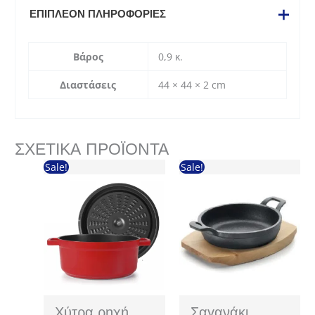
ΕΠΙΠΛΈΟΝ ΠΛΗΡΟΦΟΡΊΕΣ
Βάρος
0,9 κ.
Διαστάσεις
44 × 44 × 2 cm
ΣΧΕΤΙΚΆ ΠΡΟΪΌΝΤΑ
Sale!
Sale!
Χύτρα ρηχή
Σαγανάκι