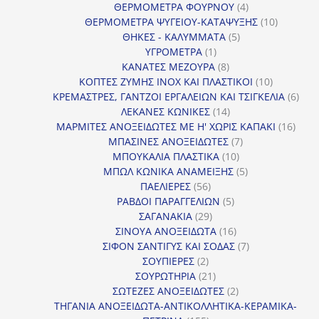
4
προϊόντ
ΘΕΡΜΟΜΕΤΡΑ ΦΟΥΡΝΟΥ
4
προϊόντα
10
ΘΕΡΜΟΜΕΤΡΑ ΨΥΓΕΙΟΥ-ΚΑΤΑΨΥΞΗΣ
10
5
προϊόντα
ΘΗΚΕΣ - ΚΑΛΥΜΜΑΤΑ
5
1
προϊόντα
ΥΓΡΟΜΕΤΡΑ
1
προϊόν
8
ΚΑΝΑΤΕΣ ΜΕΖΟΥΡΑ
8
προϊόντα
10
ΚΟΠΤΕΣ ΖΥΜΗΣ INOX ΚΑΙ ΠΛΑΣΤΙΚΟΙ
10
προϊόντα
6
ΚΡΕΜΑΣΤΡΕΣ, ΓΑΝΤΖΟΙ ΕΡΓΑΛΕΙΩΝ ΚΑΙ ΤΣΙΓΚΕΛΙΑ
6
14
προϊ
ΛΕΚΑΝΕΣ ΚΩΝΙΚΕΣ
14
προϊόντα
16
ΜΑΡΜΙΤΕΣ ΑΝΟΞΕΙΔΩΤΕΣ ΜΕ Η' ΧΩΡΙΣ ΚΑΠΑΚΙ
16
7
προϊ
ΜΠΑΣΙΝΕΣ ΑΝΟΞΕΙΔΩΤΕΣ
7
10
προϊόντα
ΜΠΟΥΚΑΛΙΑ ΠΛΑΣΤΙΚΑ
10
προϊόντα
5
ΜΠΩΛ ΚΩΝΙΚΑ ΑΝΑΜΕΙΞΗΣ
5
56
προϊόντα
ΠΑΕΛΙΕΡΕΣ
56
προϊόντα
5
ΡΑΒΔΟΙ ΠΑΡΑΓΓΕΛΙΩΝ
5
29
προϊόντα
ΣΑΓΑΝΑΚΙΑ
29
προϊόντα
16
ΣΙΝΟΥΑ ΑΝΟΞΕΙΔΩΤΑ
16
προϊόντα
7
ΣΙΦΟΝ ΣΑΝΤΙΓΥΣ ΚΑΙ ΣΟΔΑΣ
7
2
προϊόντα
ΣΟΥΠΙΕΡΕΣ
2
προϊόντα
21
ΣΟΥΡΩΤΗΡΙΑ
21
προϊόντα
2
ΣΩΤΕΖΕΣ ΑΝΟΞΕΙΔΩΤΕΣ
2
προϊόντα
ΤΗΓΑΝΙΑ ΑΝΟΞΕΙΔΩΤΑ-ΑΝΤΙΚΟΛΛΗΤΙΚΑ-ΚΕΡΑΜΙΚΑ-