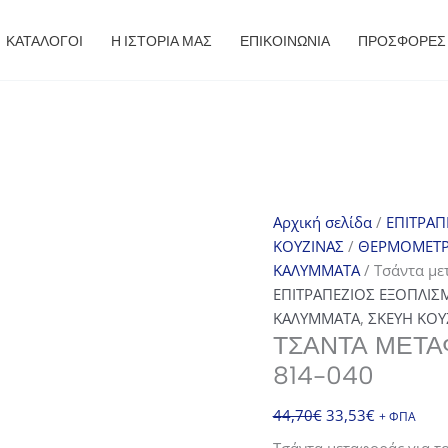
ΚΑΤΑΛΟΓΟΙ
Η ΙΣΤΟΡΙΑ ΜΑΣ
ΕΠΙΚΟΙΝΩΝΙΑ
ΠΡΟΣΦΟΡΈΣ
Αρχική σελίδα
/
ΕΠΙΤΡΑΠ
ΚΟΥΖΙΝΑΣ
/
ΘΕΡΜΟΜΕΤΡΑ
ΚΑΛΥΜΜΑΤΑ
/ Τσάντα με
ΕΠΙΤΡΑΠΕΖΙΟΣ ΕΞΟΠΛΙΣ
ΚΑΛΥΜΜΑΤΑ
,
ΣΚΕΥΗ ΚΟΥ
ΤΣΆΝΤΑ ΜΕΤΑ
814-040
Original
Η
44,70
€
33,53
€
+ ΦΠΑ
price
τρέχουσα