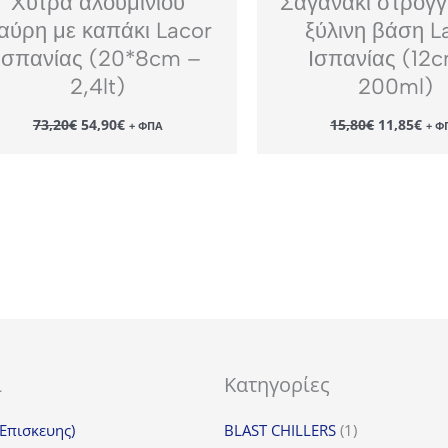
Χύτρα αλουμινίου
Σαγανάκι στρογγ
αύρη με καπάκι Lacor
ξύλινη βάση L
Ισπανίας (20*8cm –
Ισπανίας (12
2,4lt)
200ml)
Original
Η
Original
Η
73,20
€
54,90
€
15,80
€
11,85
€
+ ΦΠΑ
+ Φ
price
τρέχουσα
price
τρέ
was:
τιμή
was:
τιμ
73,20€.
είναι:
15,80€.
είν
54,90€.
11,
ι
Κατηγορίες
1
(Επισκευης)
BLAST CHILLERS
1