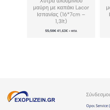
Χύτρα αλουμινίου
μαύρη με καπάκι Lacor
μ
Ισπανίας (16*7cm –
1,3lt)
Original
Η
55,50
€
41,63
€
+ ΦΠΑ
price
τρέχουσα
was:
τιμή
55,50€.
είναι:
41,63€.
Σύνδεσμο
Οροι Service 