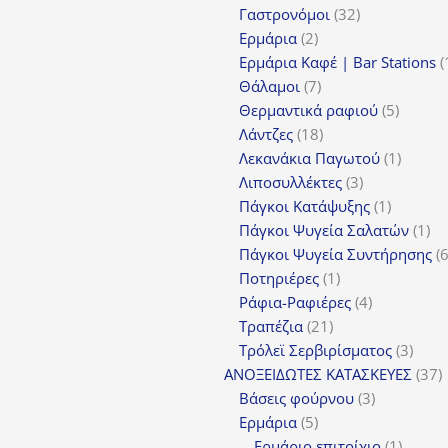
προϊόντα
32
Γαστρονόμοι
32
2
προϊόντα
Ερμάρια
2
προϊόντα
Ερμάρια Καφέ | Bar Stations
7
Θάλαμοι
7
προϊόντα
5
Θερμαντικά ραφιού
5
18
προϊόν
Λάντζες
18
προϊόντα
1
Λεκανάκια Παγωτού
1
3
προϊόν
Λιποσυλλέκτες
3
προϊόντα
1
Πάγκοι Κατάψυξης
1
προϊόν
1
Πάγκοι Ψυγεία Σαλατών
1
πρ
Πάγκοι Ψυγεία Συντήρησης
1
Ποτηριέρες
1
προϊόν
4
Ράφια-Ραφιέρες
4
21
προϊόντα
Τραπέζια
21
προϊόντα
3
Τρόλεϊ Σερβιρίσματος
3
προϊ
3
ΑΝΟΞΕΙΔΩΤΕΣ ΚΑΤΑΣΚΕΥΕΣ
37
3
π
Βάσεις φούρνου
3
5
προϊόντα
Ερμάρια
5
προϊόντα
1
Ερμάριο επιτοίχιο
1