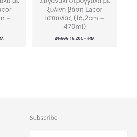
υλό με
Σαγανάκι στρογγυλό με
acor
ξύλινη βάση Lacor
cm –
Ισπανίας (16,2cm –
470ml)
Original
Η
21,60
€
16,20
€
ΠΑ
+ ΦΠΑ
χουσα
price
τρέχουσα
ή
was:
τιμή
αι:
21,60€.
είναι:
85€.
16,20€.
Subscribe