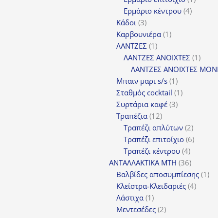
4
προϊόν
Ερμάριο κέντρου
4
3
προϊόντ
Κάδοι
3
προϊόντα
1
Καρβουνιέρα
1
1
προϊόν
ΛΑΝΤΖΕΣ
1
προϊόν
1
ΛΑΝΤΖΕΣ ΑΝΟΙΧΤΕΣ
1
προϊ
ΛΑΝΤΖΕΣ ΑΝΟΙΧΤΕΣ ΜΟΝ
1
Μπαιν μαρι s/s
1
προϊόν
1
Σταθμός cocktail
1
3
προϊόν
Συρτάρια καφέ
3
12
προϊόντα
Τραπέζια
12
προϊόντα
2
Τραπέζι απλύτων
2
προϊόν
6
Τραπέζι επιτοίχιο
6
4
προϊόν
Τραπέζι κέντρου
4
προϊόντ
36
ΑΝΤΑΛΛΑΚΤΙΚΑ MTH
36
προϊόντ
1
Βαλβίδες αποσυμπίεσης
1
4
πρ
Κλείστρα-Κλειδαριές
4
1
προϊόν
Λάστιχα
1
προϊόν
2
Μεντεσέδες
2