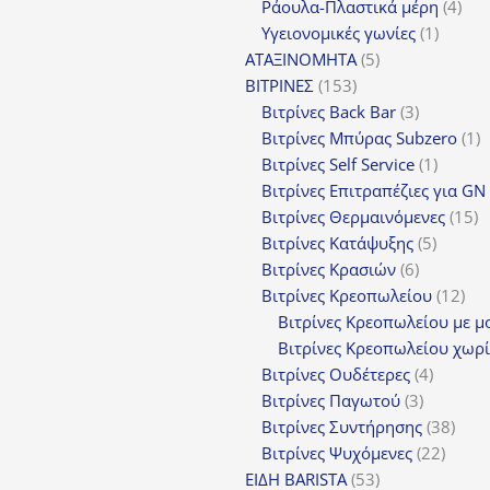
προϊόντα
4
Ράουλα-Πλαστικά μέρη
4
1
προ
Υγειονομικές γωνίες
1
5
προϊόν
ΑΤΑΞΙΝΟΜΗΤΑ
5
153
προϊόντα
ΒΙΤΡΙΝΕΣ
153
προϊόντα
3
Βιτρίνες Back Bar
3
προϊόντα
1
Βιτρίνες Mπύρας Subzero
1
1
π
Βιτρίνες Self Service
1
προϊόν
Βιτρίνες Επιτραπέζιες για GN
1
Βιτρίνες Θερμαινόμενες
15
5
π
Βιτρίνες Κατάψυξης
5
6
προϊόν
Βιτρίνες Κρασιών
6
προϊόντα
12
Βιτρίνες Κρεοπωλείου
12
προ
Βιτρίνες Κρεοπωλείου με μ
Βιτρίνες Κρεοπωλείου χωρί
4
Βιτρίνες Ουδέτερες
4
3
προϊόν
Βιτρίνες Παγωτού
3
προϊόντα
38
Βιτρίνες Συντήρησης
38
22
προϊ
Βιτρίνες Ψυχόμενες
22
53
προϊό
ΕΙΔΗ BARISTA
53