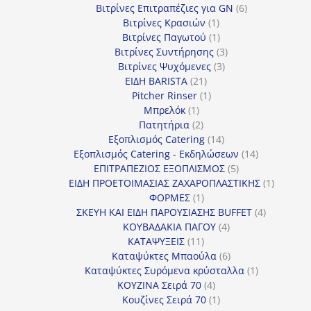
προϊόν
6
Βιτρίνες Επιτραπέζιες για GN
6
1
προϊόντα
Βιτρίνες Κρασιών
1
προϊόν
1
Βιτρίνες Παγωτού
1
προϊόν
3
Βιτρίνες Συντήρησης
3
3
προϊόντα
Βιτρίνες Ψυχόμενες
3
21
προϊόντα
ΕΙΔΗ BARISTA
21
προϊόντα
1
Pitcher Rinser
1
1
προϊόν
Μπρελόκ
1
προϊόν
2
Πατητήρια
2
προϊόντα
14
Εξοπλισμός Catering
14
προϊόντα
14
Εξοπλισμός Catering - Εκδηλώσεων
14
5
προϊόντα
ΕΠΙΤΡΑΠΕΖΙΟΣ ΕΞΟΠΛΙΣΜΟΣ
5
προϊόντα
1
ΕΙΔΗ ΠΡΟΕΤΟΙΜΑΣΙΑΣ ΖΑΧΑΡΟΠΛΑΣΤΙΚΗΣ
1
1
προϊόν
ΦΟΡΜΕΣ
1
προϊόν
4
ΣΚΕΥΗ ΚΑΙ ΕΙΔΗ ΠΑΡΟΥΣΙΑΣΗΣ BUFFET
4
4
προϊόντα
ΚΟΥΒΑΔΑΚΙΑ ΠΑΓΟΥ
4
11
προϊόντα
ΚΑΤΑΨΥΞΕΙΣ
11
προϊόντα
6
Καταψύκτες Μπαούλα
6
προϊόντα
1
Καταψύκτες Συρόμενα κρύσταλλα
1
4
προϊόν
ΚΟΥΖΙΝΑ Σειρά 70
4
προϊόντα
1
Κουζίνες Σειρά 70
1