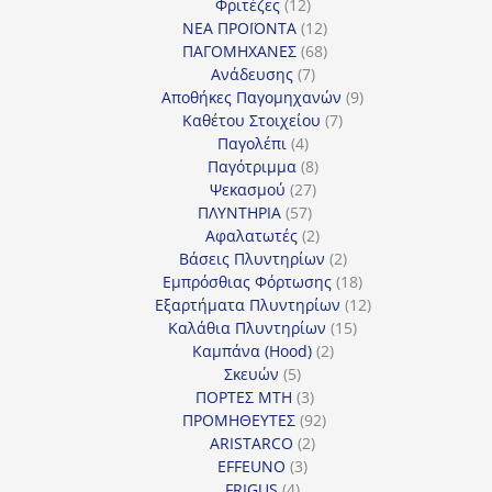
12
προϊόντα
Φριτέζες
12
προϊόντα
12
ΝΕΑ ΠΡΟΪΟΝΤΑ
12
προϊόντα
68
ΠΑΓΟΜΗΧΑΝΕΣ
68
7
προϊόντα
Ανάδευσης
7
προϊόντα
9
Αποθήκες Παγομηχανών
9
7
προϊόντα
Καθέτου Στοιχείου
7
4
προϊόντα
Παγολέπι
4
προϊόντα
8
Παγότριμμα
8
27
προϊόντα
Ψεκασμού
27
57
προϊόντα
ΠΛΥΝΤΗΡΙΑ
57
προϊόντα
2
Αφαλατωτές
2
προϊόντα
2
Βάσεις Πλυντηρίων
2
προϊόντα
18
Εμπρόσθιας Φόρτωσης
18
προϊόντα
12
Εξαρτήματα Πλυντηρίων
12
15
προϊόντα
Καλάθια Πλυντηρίων
15
2
προϊόντα
Καμπάνα (Hood)
2
5
προϊόντα
Σκευών
5
προϊόντα
3
ΠΟΡΤΕΣ MTH
3
προϊόντα
92
ΠΡΟΜΗΘΕΥΤΕΣ
92
2
προϊόντα
ARISTARCO
2
3
προϊόντα
EFFEUNO
3
4
προϊόντα
FRIGUS
4