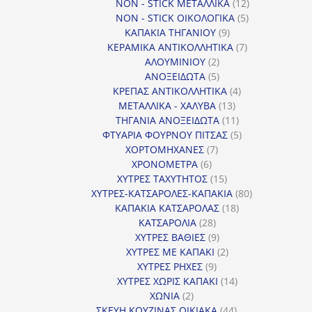
12
προϊόντα
NON - STICK ΜΕΤΑΛΛΙΚΑ
12
5
προϊόντα
NON - STICK ΟΙΚΟΛΟΓΙΚΑ
5
9
προϊόντα
ΚΑΠΑΚΙΑ ΤΗΓΑΝΙΟΥ
9
προϊόντα
7
ΚΕΡΑΜΙΚΑ ΑΝΤΙΚΟΛΛΗΤΙΚΑ
7
2
προϊόντα
ΑΛΟΥΜΙΝΙΟΥ
2
προϊόντα
5
ΑΝΟΞΕΙΔΩΤΑ
5
προϊόντα
4
ΚΡΕΠΑΣ ΑΝΤΙΚΟΛΛΗΤΙΚΑ
4
13
προϊόντα
ΜΕΤΑΛΛΙΚΑ - ΧΑΛΥΒΑ
13
προϊόντα
11
ΤΗΓΑΝΙΑ ΑΝΟΞΕΙΔΩΤΑ
11
προϊόντα
5
ΦΤΥΑΡΙΑ ΦΟΥΡΝΟΥ ΠΙΤΣΑΣ
5
7
προϊόντα
ΧΟΡΤΟΜΗΧΑΝΕΣ
7
6
προϊόντα
ΧΡΟΝΟΜΕΤΡΑ
6
προϊόντα
15
ΧΥΤΡΕΣ ΤΑΧΥΤΗΤΟΣ
15
προϊόντα
80
ΧΥΤΡΕΣ-ΚΑΤΣΑΡΟΛΕΣ-ΚΑΠΑΚΙΑ
80
18
προϊόντα
ΚΑΠΑΚΙΑ ΚΑΤΣΑΡΟΛΑΣ
18
28
προϊόντα
ΚΑΤΣΑΡΟΛΙΑ
28
προϊόντα
9
ΧΥΤΡΕΣ ΒΑΘΙΕΣ
9
προϊόντα
2
ΧΥΤΡΕΣ ΜΕ ΚΑΠΑΚΙ
2
9
προϊόντα
ΧΥΤΡΕΣ ΡΗΧΕΣ
9
προϊόντα
14
ΧΥΤΡΕΣ ΧΩΡΙΣ ΚΑΠΑΚΙ
14
2
προϊόντα
ΧΩΝΙΑ
2
προϊόντα
44
ΣΚΕΥΗ ΚΟΥΖΙΝΑΣ ΟΙΚΙΑΚΑ
44