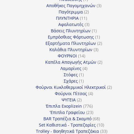
προϊόν
3
Αποθήκες Παγομηχανών
3
2
προϊόντα
Παγότριμμα
2
11
προϊόντα
ΠΛΥΝΤΗΡΙΑ
11
προϊόντα
3
Αφαλατωτές
3
προϊόντα
1
Βάσεις Πλυντηρίων
1
προϊόν
1
Εμπρόσθιας Φόρτωσης
1
προϊόν
2
Εξαρτήματα Πλυντηρίων
2
3
προϊόντα
Καλάθια Πλυντηρίων
3
14
προϊόντα
ΦΟΥΡΝΟΙ
14
προϊόντα
2
Καπέλα Απαγωγής Ατμών
2
4
προϊόντα
Λαμαρίνες
4
1
προϊόντα
Στόφες
1
προϊόν
1
Σχάρες
1
προϊόν
2
Φούρνοι Κυκλοθερμικοί Ηλεκτρικοί
2
4
προϊόντα
Φούρνοι Πίτσας
4
2
προϊόντα
ΨΥΓΕΙΑ
2
προϊόντα
776
Έπιπλα Exoplizein
776
προϊόντα
23
'Επιπλα Γραφείου
23
προϊόντα
68
BAR Τραπέζια & Σκαμπό
68
προϊόντα
10
Set Καθιστικά - Τραπεζαρίες
10
προϊόντα
33
Trolley - Βοηθητικά Τραπεζάκια
33