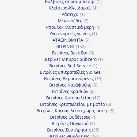
προϊόντα
1
Βαλβίδες αποσυμπίεσης
1
4
προϊόν
Κλείστρα-Κλειδαριές
4
1
προϊόντα
Λάστιχα
1
προϊόν
2
Μεντεσέδες
2
προϊόντα
4
Ράουλα-Πλαστικά μέρη
4
1
προϊόντα
Υγειονομικές γωνίες
1
5
προϊόν
ΑΤΑΞΙΝΟΜΗΤΑ
5
153
προϊόντα
ΒΙΤΡΙΝΕΣ
153
προϊόντα
3
Βιτρίνες Back Bar
3
προϊόντα
1
Βιτρίνες Mπύρας Subzero
1
1
προϊόν
Βιτρίνες Self Service
1
προϊόν
1
Βιτρίνες Επιτραπέζιες για GN
1
15
προϊόν
Βιτρίνες Θερμαινόμενες
15
5
προϊόντα
Βιτρίνες Κατάψυξης
5
6
προϊόντα
Βιτρίνες Κρασιών
6
προϊόντα
12
Βιτρίνες Κρεοπωλείου
12
προϊόντα
6
Βιτρίνες Κρεοπωλείου με μοτέρ
6
προϊόντα
5
Βιτρίνες Κρεοπωλείου χωρίς μοτέρ
5
4
προϊόντα
Βιτρίνες Ουδέτερες
4
3
προϊόντα
Βιτρίνες Παγωτού
3
προϊόντα
38
Βιτρίνες Συντήρησης
38
22
προϊόντα
Βιτρίνες Ψυχόμενες
22