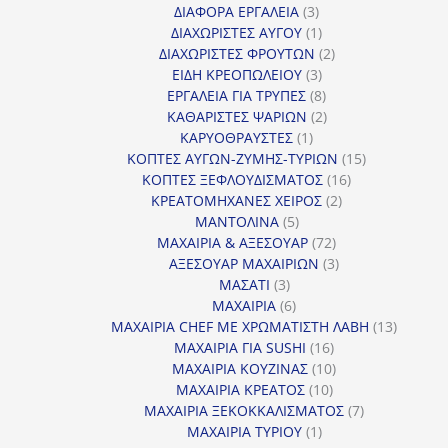
3
προϊόντα
ΔΙΑΦΟΡΑ ΕΡΓΑΛΕΙΑ
3
προϊόντα
1
ΔΙΑΧΩΡΙΣΤΕΣ ΑΥΓΟΥ
1
προϊόν
2
ΔΙΑΧΩΡΙΣΤΕΣ ΦΡΟΥΤΩΝ
2
3
προϊόντα
ΕΙΔΗ ΚΡΕΟΠΩΛΕΙΟΥ
3
προϊόντα
8
ΕΡΓΑΛΕΙΑ ΓΙΑ ΤΡΥΠΕΣ
8
προϊόντα
2
ΚΑΘΑΡΙΣΤΕΣ ΨΑΡΙΩΝ
2
1
προϊόντα
ΚΑΡΥΟΘΡΑΥΣΤΕΣ
1
προϊόν
15
ΚΟΠΤΕΣ ΑΥΓΩΝ-ΖΥΜΗΣ-ΤΥΡΙΩΝ
15
16
προϊόντα
ΚΟΠΤΕΣ ΞΕΦΛΟΥΔΙΣΜΑΤΟΣ
16
2
προϊόντα
ΚΡΕΑΤΟΜΗΧΑΝΕΣ ΧΕΙΡΟΣ
2
5
προϊόντα
ΜΑΝΤΟΛΙΝΑ
5
προϊόντα
72
ΜΑΧΑΙΡΙΑ & ΑΞΕΣΟΥΑΡ
72
προϊόντα
3
ΑΞΕΣΟΥΑΡ ΜΑΧΑΙΡΙΩΝ
3
3
προϊόντα
ΜΑΣΑΤΙ
3
προϊόντα
6
ΜΑΧΑΙΡΙΑ
6
προϊόντα
13
ΜΑΧΑΙΡΙΑ CHEF ΜΕ ΧΡΩΜΑΤΙΣΤΗ ΛΑΒΗ
13
16
προϊόντ
ΜΑΧΑΙΡΙΑ ΓΙΑ SUSHI
16
προϊόντα
10
ΜΑΧΑΙΡΙΑ ΚΟΥΖΙΝΑΣ
10
10
προϊόντα
ΜΑΧΑΙΡΙΑ ΚΡΕΑΤΟΣ
10
προϊόντα
7
ΜΑΧΑΙΡΙΑ ΞΕΚΟΚΚΑΛΙΣΜΑΤΟΣ
7
1
προϊόντα
ΜΑΧΑΙΡΙΑ ΤΥΡΙΟΥ
1