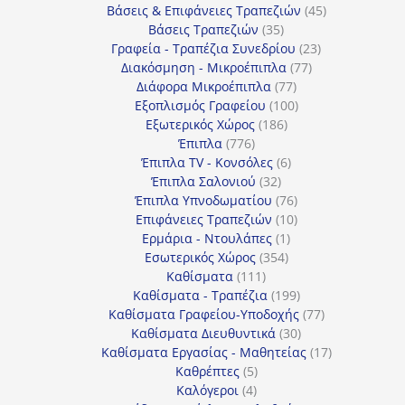
προϊόντα
45
Βάσεις & Επιφάνειες Τραπεζιών
45
35
προϊόντα
Βάσεις Τραπεζιών
35
προϊόντα
23
Γραφεία - Τραπέζια Συνεδρίου
23
77
προϊόντα
Διακόσμηση - Μικροέπιπλα
77
77
προϊόντα
Διάφορα Μικροέπιπλα
77
προϊόντα
100
Εξοπλισμός Γραφείου
100
186
προϊόντα
Εξωτερικός Χώρος
186
776
προϊόντα
Έπιπλα
776
προϊόντα
6
Έπιπλα TV - Κονσόλες
6
32
προϊόντα
Έπιπλα Σαλονιού
32
προϊόντα
76
Έπιπλα Υπνοδωματίου
76
10
προϊόντα
Επιφάνειες Τραπεζιών
10
1
προϊόντα
Ερμάρια - Ντουλάπες
1
354
προϊόν
Εσωτερικός Χώρος
354
111
προϊόντα
Καθίσματα
111
προϊόντα
199
Καθίσματα - Τραπέζια
199
προϊόντα
77
Καθίσματα Γραφείου-Υποδοχής
77
30
προϊόντα
Καθίσματα Διευθυντικά
30
προϊόντα
17
Καθίσματα Εργασίας - Μαθητείας
17
5
προϊόντα
Καθρέπτες
5
4
προϊόντα
Καλόγεροι
4