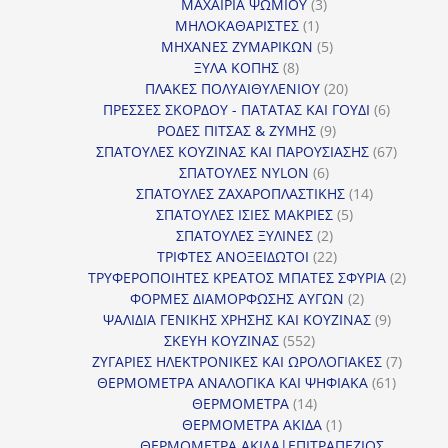
προϊόν
3
ΜΑΧΑΙΡΙΑ ΨΩΜΙΟΥ
3
1
προϊόντα
ΜΗΛΟΚΑΘΑΡΙΣΤΕΣ
1
προϊόν
5
ΜΗΧΑΝΕΣ ΖΥΜΑΡΙΚΩΝ
5
8
προϊόντα
ΞΥΛΑ ΚΟΠΗΣ
8
προϊόντα
20
ΠΛΑΚΕΣ ΠΟΛΥΑΙΘΥΛΕΝΙΟΥ
20
προϊόντα
6
ΠΡΕΣΣΕΣ ΣΚΟΡΔΟΥ - ΠΑΤΑΤΑΣ ΚΑΙ ΓΟΥΔΙ
6
9
προϊόντα
ΡΟΔΕΣ ΠΙΤΣΑΣ & ΖΥΜΗΣ
9
προϊόντα
67
ΣΠΑΤΟΥΛΕΣ ΚΟΥΖΙΝΑΣ ΚΑΙ ΠΑΡΟΥΣΙΑΣΗΣ
67
6
προϊόντ
ΣΠΑΤΟΥΛΕΣ NYLON
6
προϊόντα
14
ΣΠΑΤΟΥΛΕΣ ΖΑΧΑΡΟΠΛΑΣΤΙΚΗΣ
14
5
προϊόντα
ΣΠΑΤΟΥΛΕΣ ΙΣΙΕΣ ΜΑΚΡΙΕΣ
5
2
προϊόντα
ΣΠΑΤΟΥΛΕΣ ΞΥΛΙΝΕΣ
2
προϊόντα
22
ΤΡΙΦΤΕΣ ΑΝΟΞΕΙΔΩΤΟΙ
22
προϊόντα
2
ΤΡΥΦΕΡΟΠΟΙΗΤΕΣ ΚΡΕΑΤΟΣ ΜΠΑΤΕΣ ΣΦΥΡΙΑ
2
2
προϊόν
ΦΟΡΜΕΣ ΔΙΑΜΟΡΦΩΣΗΣ ΑΥΓΩΝ
2
προϊόντα
9
ΨΑΛΙΔΙΑ ΓΕΝΙΚΗΣ ΧΡΗΣΗΣ ΚΑΙ ΚΟΥΖΙΝΑΣ
9
552
προϊόντα
ΣΚΕΥΗ ΚΟΥΖΙΝΑΣ
552
προϊόντα
7
ΖΥΓΑΡΙΕΣ ΗΛΕΚΤΡΟΝΙΚΕΣ ΚΑΙ ΩΡΟΛΟΓΙΑΚΕΣ
7
61
προϊόν
ΘΕΡΜΟΜΕΤΡΑ ΑΝΑΛΟΓΙΚΑ ΚΑΙ ΨΗΦΙΑΚΑ
61
14
προϊόντ
ΘΕΡΜΟΜΕΤΡΑ
14
προϊόντα
1
ΘΕΡΜΟΜΕΤΡΑ ΑΚΙΔΑ
1
προϊόν
ΘΕΡΜΟΜΕΤΡΑ ΑΚΙΔΑ|ΕΠΙΤΡΑΠΕΖΙΟΣ