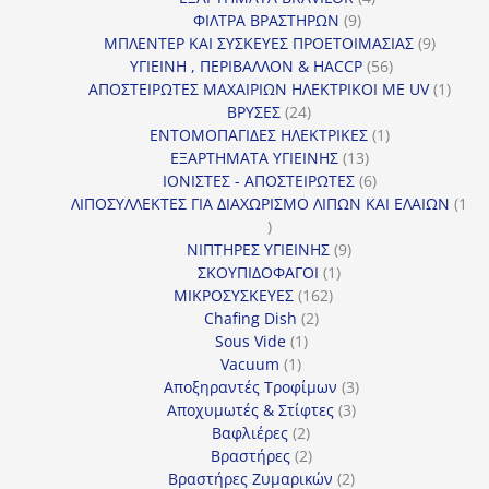
9
προϊόντα
ΦΙΛΤΡΑ ΒΡΑΣΤΗΡΩΝ
9
προϊόντα
9
ΜΠΛΕΝΤΕΡ ΚΑΙ ΣΥΣΚΕΥΕΣ ΠΡΟΕΤΟΙΜΑΣΙΑΣ
9
56
προϊόντ
ΥΓΙΕΙΝΗ , ΠΕΡΙΒΑΛΛΟΝ & HACCP
56
προϊόντα
1
ΑΠΟΣΤΕΙΡΩΤΕΣ ΜΑΧΑΙΡΙΩΝ ΗΛΕΚΤΡΙΚΟΙ ΜΕ UV
1
24
προϊό
ΒΡΥΣΕΣ
24
προϊόντα
1
ΕΝΤΟΜΟΠΑΓΙΔΕΣ ΗΛΕΚΤΡΙΚΕΣ
1
13
προϊόν
ΕΞΑΡΤΗΜΑΤΑ ΥΓΙΕΙΝΗΣ
13
προϊόντα
6
ΙΟΝΙΣΤΕΣ - ΑΠΟΣΤΕΙΡΩΤΕΣ
6
προϊόντα
ΛΙΠΟΣΥΛΛΕΚΤΕΣ ΓΙΑ ΔΙΑΧΩΡΙΣΜΟ ΛΙΠΩΝ ΚΑΙ ΕΛΑΙΩΝ
1
1
προϊόν
9
ΝΙΠΤΗΡΕΣ ΥΓΙΕΙΝΗΣ
9
1
προϊόντα
ΣΚΟΥΠΙΔΟΦΑΓΟΙ
1
162
προϊόν
ΜΙΚΡΟΣΥΣΚΕΥΕΣ
162
2
προϊόντα
Chafing Dish
2
1
προϊόντα
Sous Vide
1
1
προϊόν
Vacuum
1
προϊόν
3
Αποξηραντές Τροφίμων
3
3
προϊόντα
Αποχυμωτές & Στίφτες
3
2
προϊόντα
Βαφλιέρες
2
προϊόντα
2
Βραστήρες
2
προϊόντα
2
Βραστήρες Ζυμαρικών
2