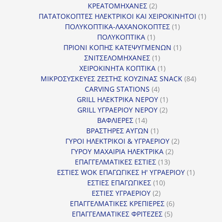
2
προϊόν
ΚΡΕΑΤΟΜΗΧΑΝΕΣ
2
προϊόντα
1
ΠΑΤΑΤΟΚΟΠΤΕΣ ΗΛΕΚΤΡΙΚΟΙ ΚΑΙ ΧΕΙΡΟΚΙΝΗΤΟΙ
1
1
προϊ
ΠΟΛΥΚΟΠΤΙΚΑ-ΛΑΧΑΝΟΚΟΠΤΕΣ
1
1
προϊόν
ΠΟΛΥΚΟΠΤΙΚΑ
1
προϊόν
1
ΠΡΙΟΝΙ ΚΟΠΗΣ ΚΑΤΕΨΥΓΜΕΝΩΝ
1
1
προϊόν
ΣΝΙΤΣΕΛΟΜΗΧΑΝΕΣ
1
προϊόν
1
ΧΕΙΡΟΚΙΝΗΤΑ ΚΟΠΤΙΚΑ
1
προϊόν
84
ΜΙΚΡΟΣΥΣΚΕΥΕΣ ΖΕΣΤΗΣ ΚΟΥΖΙΝΑΣ SNACK
84
4
προϊόντ
CARVING STATIONS
4
προϊόντα
1
GRILL ΗΛΕΚΤΡΙΚΑ ΝΕΡΟΥ
1
2
προϊόν
GRILL ΥΓΡΑΕΡΙΟΥ ΝΕΡΟΥ
2
14
προϊόντα
ΒΑΦΛΙΕΡΕΣ
14
προϊόντα
1
ΒΡΑΣΤΗΡΕΣ ΑΥΓΩΝ
1
προϊόν
2
ΓΥΡΟΙ ΗΛΕΚΤΡΙΚΟΙ & ΥΓΡΑΕΡΙΟΥ
2
2
προϊόντα
ΓΥΡΟΥ ΜΑΧΑΙΡΙΑ ΗΛΕΚΤΡΙΚΑ
2
13
προϊόντα
ΕΠΑΓΓΕΛΜΑΤΙΚΕΣ ΕΣΤΙΕΣ
13
προϊόντα
1
ΕΣΤΙΕΣ WOK ΕΠΑΓΩΓΙΚΕΣ Η' ΥΓΡΑΕΡΙΟΥ
1
10
προϊόν
ΕΣΤΙΕΣ ΕΠΑΓΩΓΙΚΕΣ
10
2
προϊόντα
ΕΣΤΙΕΣ ΥΓΡΑΕΡΙΟΥ
2
προϊόντα
6
ΕΠΑΓΓΕΛΜΑΤΙΚΕΣ ΚΡΕΠΙΕΡΕΣ
6
5
προϊόντα
ΕΠΑΓΓΕΛΜΑΤΙΚΕΣ ΦΡΙΤΕΖΕΣ
5