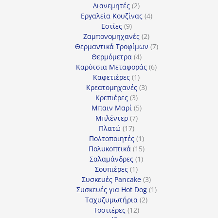
2
προϊόντα
Διανεμητές
2
προϊόντα
4
Εργαλεία Κουζίνας
4
9
προϊόντα
Εστίες
9
προϊόντα
2
Ζαμπονομηχανές
2
προϊόντα
7
Θερμαντικά Τροφίμων
7
4
προϊόντα
Θερμόμετρα
4
προϊόντα
6
Καρότσια Μεταφοράς
6
1
προϊόντα
Καφετιέρες
1
προϊόν
3
Κρεατομηχανές
3
3
προϊόντα
Κρεπιέρες
3
προϊόντα
5
Μπαιν Μαρί
5
7
προϊόντα
Μπλέντερ
7
17
προϊόντα
Πλατώ
17
προϊόντα
1
Πολτοποιητές
1
προϊόν
15
Πολυκοπτικά
15
1
προϊόντα
Σαλαμάνδρες
1
1
προϊόν
Σουπιέρες
1
προϊόν
3
Συσκευές Pancake
3
προϊόντα
1
Συσκευές για Hot Dog
1
2
προϊόν
Ταχυζυμωτήρια
2
12
προϊόντα
Τοστιέρες
12