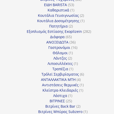
53
προϊόντα
ΕΙΔΗ BARISTA
53
προϊόντα
1
Καθαριστικά
1
προϊόν
2
Κουτάλια Γευσιγνωσίας
2
προϊόντα
1
Κουτάλια Δοσομέτρησης
1
2
προϊόν
Πατητήρια
2
προϊόντα
282
Εξοπλισμός Εστίασης Exoplizein
282
65
προϊόντα
Διάφορα
65
προϊόντα
36
ΑΝΟΞΕΙΔΩΤΑ
36
προϊόντα
16
Γαστρονόμοι
16
1
προϊόντα
Θάλαμοι
1
2
προϊόν
Λάντζες
2
προϊόντα
1
Λιποσυλλέκτες
1
1
προϊόν
Τραπέζια
1
προϊόν
6
Τρόλεϊ Σερβιρίσματος
6
4
προϊόντα
ΑΝΤΑΛΛΑΚΤΙΚΑ MTH
4
προϊόντα
1
Αντιστάσεις θερμικές
1
1
προϊόν
Κλείστρα-Κλειδαριές
1
1
προϊόν
Λάστιχα
1
25
προϊόν
ΒΙΤΡΙΝΕΣ
25
προϊόντα
2
Βιτρίνες Back Bar
2
προϊόντα
1
Βιτρίνες Mπύρας Subzero
1