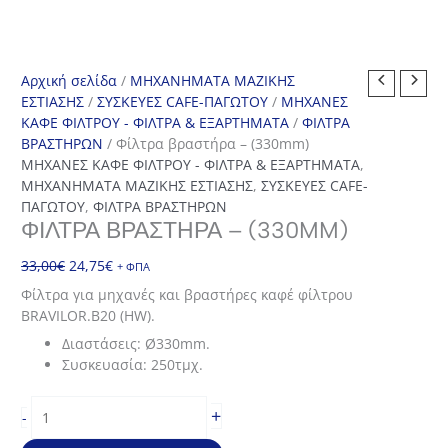
Αρχική σελίδα
/
ΜΗΧΑΝΗΜΑΤΑ ΜΑΖΙΚΗΣ
ΕΣΤΙΑΣΗΣ
/
ΣΥΣΚΕΥΕΣ CAFE-ΠΑΓΩΤΟΥ
/
ΜΗΧΑΝΕΣ
ΚΑΦΕ ΦΙΛΤΡΟΥ - ΦΙΛΤΡΑ & ΕΞΑΡΤΗΜΑΤΑ
/
ΦΙΛΤΡΑ
ΒΡΑΣΤΗΡΩΝ
/ Φίλτρα βραστήρα – (330mm)
ΜΗΧΑΝΕΣ ΚΑΦΕ ΦΙΛΤΡΟΥ - ΦΙΛΤΡΑ & ΕΞΑΡΤΗΜΑΤΑ
,
ΜΗΧΑΝΗΜΑΤΑ ΜΑΖΙΚΗΣ ΕΣΤΙΑΣΗΣ
,
ΣΥΣΚΕΥΕΣ CAFE-
ΠΑΓΩΤΟΥ
,
ΦΙΛΤΡΑ ΒΡΑΣΤΗΡΩΝ
ΦΊΛΤΡΑ ΒΡΑΣΤΉΡΑ – (330MM)
Original
Η
33,00
€
24,75
€
+ ΦΠΑ
price
τρέχουσα
Φίλτρα για μηχανές και βραστήρες καφέ φίλτρου
was:
τιμή
BRAVILOR.B20 (HW).
33,00€.
είναι:
Διαστάσεις: Ø330mm.
24,75€.
Συσκευασία: 250τμχ.
Φίλτρα
+
-
βραστήρα
-