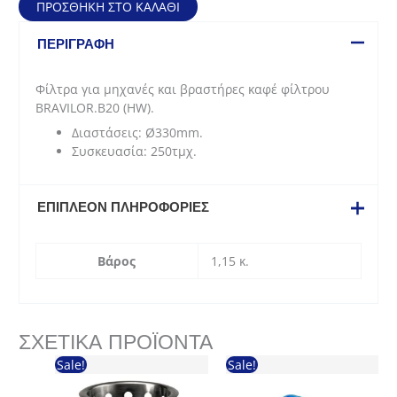
ΠΡΟΣΘΉΚΗ ΣΤΟ ΚΑΛΆΘΙ
(330mm)
ποσότητα
ΠΕΡΙΓΡΑΦΉ
Φίλτρα για μηχανές και βραστήρες καφέ φίλτρου
BRAVILOR.B20 (HW).
Διαστάσεις: Ø330mm.
Συσκευασία: 250τμχ.
ΕΠΙΠΛΈΟΝ ΠΛΗΡΟΦΟΡΊΕΣ
Βάρος
1,15 κ.
ΣΧΕΤΙΚΆ ΠΡΟΪΌΝΤΑ
Sale!
Sale!