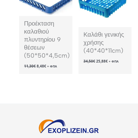
Προέκταση
καλαθιού
Καλάθι γενικής
πλυντηρίου 9
χρήσης
θέσεων
(40*40*11cm)
(50*50*4,5cm)
Original
Η
34,50
€
25,88
€
+ ΦΠΑ
Original
Η
price
τρέχουσα
11,30
€
8,48
€
+ ΦΠΑ
price
τρέχουσα
was:
τιμή
was:
τιμή
34,50€.
είναι:
11,30€.
είναι:
25,88€.
8,48€.