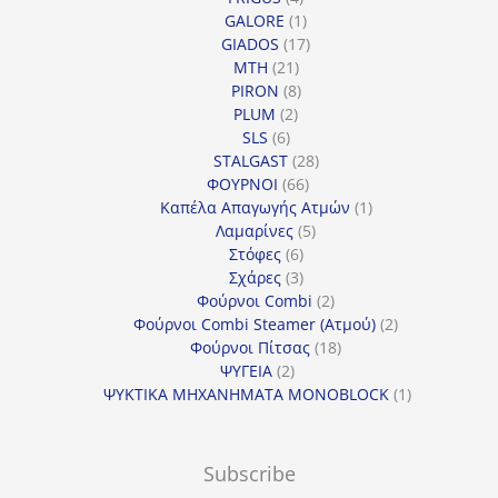
προϊόντα
1
GALORE
1
προϊόν
17
GIADOS
17
21
προϊόντα
MTH
21
προϊόντα
8
PIRON
8
2
προϊόντα
PLUM
2
6
προϊόντα
SLS
6
προϊόντα
28
STALGAST
28
66
προϊόντα
ΦΟΥΡΝΟΙ
66
προϊόντα
1
Καπέλα Απαγωγής Ατμών
1
5
προϊόν
Λαμαρίνες
5
6
προϊόντα
Στόφες
6
προϊόντα
3
Σχάρες
3
προϊόντα
2
Φούρνοι Combi
2
προϊόντα
2
Φούρνοι Combi Steamer (Ατμού)
2
18
προϊόντα
Φούρνοι Πίτσας
18
2
προϊόντα
ΨΥΓΕΙΑ
2
προϊόντα
1
ΨΥΚΤΙΚΑ ΜΗΧΑΝΗΜΑΤΑ MONOBLOCK
1
προϊόν
Subscribe