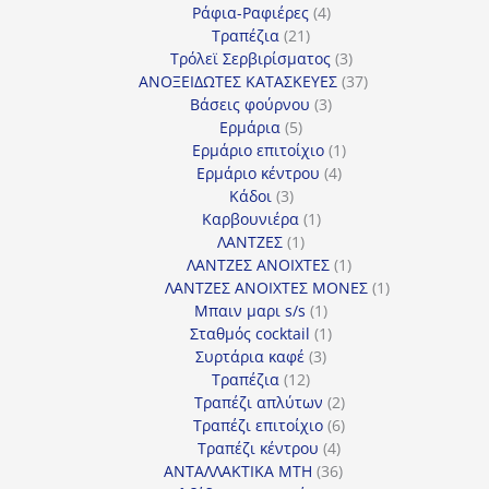
προϊόν
4
Ράφια-Ραφιέρες
4
21
προϊόντα
Τραπέζια
21
προϊόντα
3
Τρόλεϊ Σερβιρίσματος
3
προϊόντα
37
ΑΝΟΞΕΙΔΩΤΕΣ ΚΑΤΑΣΚΕΥΕΣ
37
3
προϊόντα
Βάσεις φούρνου
3
5
προϊόντα
Ερμάρια
5
προϊόντα
1
Ερμάριο επιτοίχιο
1
4
προϊόν
Ερμάριο κέντρου
4
3
προϊόντα
Κάδοι
3
προϊόντα
1
Καρβουνιέρα
1
1
προϊόν
ΛΑΝΤΖΕΣ
1
προϊόν
1
ΛΑΝΤΖΕΣ ΑΝΟΙΧΤΕΣ
1
προϊόν
1
ΛΑΝΤΖΕΣ ΑΝΟΙΧΤΕΣ ΜΟΝΕΣ
1
1
προϊόν
Μπαιν μαρι s/s
1
προϊόν
1
Σταθμός cocktail
1
3
προϊόν
Συρτάρια καφέ
3
12
προϊόντα
Τραπέζια
12
προϊόντα
2
Τραπέζι απλύτων
2
προϊόντα
6
Τραπέζι επιτοίχιο
6
4
προϊόντα
Τραπέζι κέντρου
4
προϊόντα
36
ΑΝΤΑΛΛΑΚΤΙΚΑ MTH
36