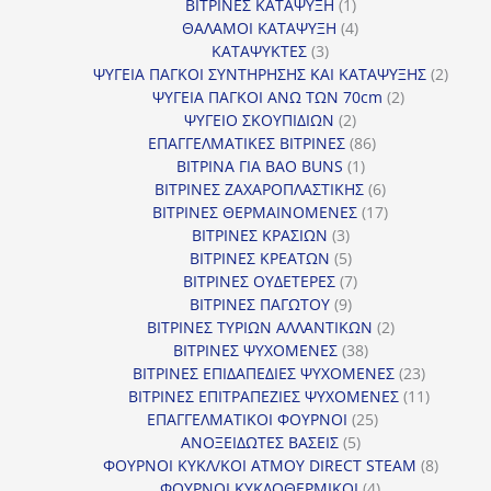
1
προϊόντα
ΒΙΤΡΙΝΕΣ ΚΑΤΑΨΥΞΗ
1
προϊόν
4
ΘΑΛΑΜΟΙ ΚΑΤΑΨΥΞΗ
4
3
προϊόντα
ΚΑΤΑΨΥΚΤΕΣ
3
προϊόντα
2
ΨΥΓΕΙΑ ΠΑΓΚΟΙ ΣΥΝΤΗΡΗΣΗΣ ΚΑΙ ΚΑΤΑΨΥΞΗΣ
2
2
προϊό
ΨΥΓΕΙΑ ΠΑΓΚΟΙ ΑΝΩ ΤΩΝ 70cm
2
2
προϊόντα
ΨΥΓΕΙΟ ΣΚΟΥΠΙΔΙΩΝ
2
προϊόντα
86
ΕΠΑΓΓΕΛΜΑΤΙΚΕΣ ΒΙΤΡΙΝΕΣ
86
1
προϊόντα
ΒΙΤΡΙΝΑ ΓΙΑ BAO BUNS
1
προϊόν
6
ΒΙΤΡΙΝΕΣ ΖΑΧΑΡΟΠΛΑΣΤΙΚΗΣ
6
προϊόντα
17
ΒΙΤΡΙΝΕΣ ΘΕΡΜΑΙΝΟΜΕΝΕΣ
17
3
προϊόντα
ΒΙΤΡΙΝΕΣ ΚΡΑΣΙΩΝ
3
προϊόντα
5
ΒΙΤΡΙΝΕΣ ΚΡΕΑΤΩΝ
5
προϊόντα
7
ΒΙΤΡΙΝΕΣ ΟΥΔΕΤΕΡΕΣ
7
9
προϊόντα
ΒΙΤΡΙΝΕΣ ΠΑΓΩΤΟΥ
9
προϊόντα
2
ΒΙΤΡΙΝΕΣ ΤΥΡΙΩΝ ΑΛΛΑΝΤΙΚΩΝ
2
38
προϊόντα
ΒΙΤΡΙΝΕΣ ΨΥΧΟΜΕΝΕΣ
38
προϊόντα
23
ΒΙΤΡΙΝΕΣ ΕΠΙΔΑΠΕΔΙΕΣ ΨΥΧΟΜΕΝΕΣ
23
προϊόντα
11
ΒΙΤΡΙΝΕΣ ΕΠΙΤΡΑΠΕΖΙΕΣ ΨΥΧΟΜΕΝΕΣ
11
25
προϊόντ
ΕΠΑΓΓΕΛΜΑΤΙΚΟΙ ΦΟΥΡΝΟΙ
25
5
προϊόντα
ΑΝΟΞΕΙΔΩΤΕΣ ΒΑΣΕΙΣ
5
προϊόντα
8
ΦΟΥΡΝΟΙ ΚΥΚΛ/ΚΟΙ ΑΤΜΟΥ DIRECT STEAM
8
4
προϊόν
ΦΟΥΡΝΟΙ ΚΥΚΛΟΘΕΡΜΙΚΟΙ
4