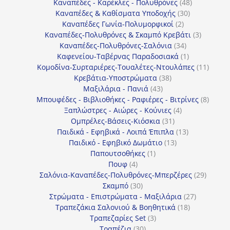
προϊόντα
48
Καναπέδες - Καρέκλες - Πολυθρόνες
48
30
προϊόντα
Καναπέδες & Καθίσματα Υποδοχής
30
2
προϊόντα
Καναπέδες Γωνία-Πολυμορφικοί
2
προϊόντα
3
Καναπέδες-Πολυθρόνες & Σκαμπό Κρεβάτι
3
34
προϊόντ
Καναπέδες-Πολυθρόνες-Σαλόνια
34
προϊόντα
1
Καφενείου-Ταβέρνας Παραδοσιακά
1
προϊόν
11
Κομοδίνα-Συρταριέρες-Τουαλέτες-Ντουλάπες
11
38
προϊόν
Κρεβάτια-Υποστρώματα
38
43
προϊόντα
Μαξιλάρια - Πανιά
43
προϊόντα
8
Μπουφέδες - Βιβλιοθήκες - Ραφιέρες - Βιτρίνες
8
4
προϊό
Ξαπλώστρες - Αιώρες - Κούνιες
4
31
προϊόντα
Ομπρέλες-Βάσεις-Κιόσκια
31
προϊόντα
13
Παιδικά - Εφηβικά - Λοιπά Έπιπλα
13
13
προϊόντα
Παιδικό - Εφηβικό Δωμάτιο
13
1
προϊόντα
Παπουτσοθήκες
1
4
προϊόν
Πουφ
4
προϊόντα
29
Σαλόνια-Καναπέδες-Πολυθρόνες-Μπερζέρες
29
30
προϊόν
Σκαμπό
30
προϊόντα
27
Στρώματα - Επιστρώματα - Μαξιλάρια
27
18
προϊόντα
Τραπεζάκια Σαλονιού & Βοηθητικά
18
3
προϊόντα
Τραπεζαρίες Set
3
30
προϊόντα
Τραπέζια
30