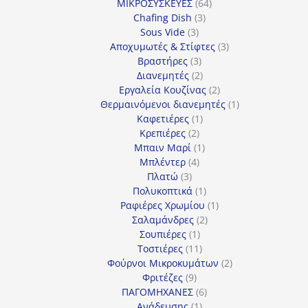
64
προϊόν
ΜΙΚΡΟΣΥΣΚΕΥΕΣ
64
3
προϊόντα
Chafing Dish
3
3
προϊόντα
Sous Vide
3
προϊόντα
3
Αποχυμωτές & Στίφτες
3
3
προϊόντα
Βραστήρες
3
προϊόντα
2
Διανεμητές
2
προϊόντα
2
Εργαλεία Κουζίνας
2
προϊόντα
1
Θερμαινόμενοι διανεμητές
1
1
προϊόν
Καφετιέρες
1
2
προϊόν
Κρεπιέρες
2
προϊόντα
1
Μπαιν Μαρί
1
4
προϊόν
Μπλέντερ
4
3
προϊόντα
Πλατώ
3
προϊόντα
1
Πολυκοπτικά
1
προϊόν
1
Ραφιέρες Χρωμίου
1
2
προϊόν
Σαλαμάνδρες
2
1
προϊόντα
Σουπιέρες
1
προϊόν
11
Τοστιέρες
11
προϊόντα
2
Φούρνοι Μικροκυμάτων
2
9
προϊόντα
Φριτέζες
9
προϊόντα
6
ΠΑΓΟΜΗΧΑΝΕΣ
6
1
προϊόντα
Ανάδευσης
1