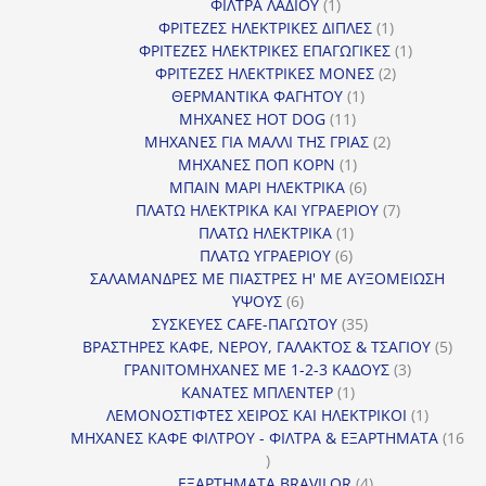
1
προϊόντα
ΦΙΛΤΡΑ ΛΑΔΙΟΥ
1
προϊόν
1
ΦΡΙΤΕΖΕΣ ΗΛΕΚΤΡΙΚΕΣ ΔΙΠΛΕΣ
1
προϊόν
1
ΦΡΙΤΕΖΕΣ ΗΛΕΚΤΡΙΚΕΣ ΕΠΑΓΩΓΙΚΕΣ
1
2
προϊόν
ΦΡΙΤΕΖΕΣ ΗΛΕΚΤΡΙΚΕΣ ΜΟΝΕΣ
2
1
προϊόντα
ΘΕΡΜΑΝΤΙΚΑ ΦΑΓΗΤΟΥ
1
11
προϊόν
ΜΗΧΑΝΕΣ HOT DOG
11
προϊόντα
2
ΜΗΧΑΝΕΣ ΓΙΑ ΜΑΛΛΙ ΤΗΣ ΓΡΙΑΣ
2
1
προϊόντα
ΜΗΧΑΝΕΣ ΠΟΠ ΚΟΡΝ
1
προϊόν
6
ΜΠΑΙΝ ΜΑΡΙ ΗΛΕΚΤΡΙΚΑ
6
προϊόντα
7
ΠΛΑΤΩ ΗΛΕΚΤΡΙΚΑ ΚΑΙ ΥΓΡΑΕΡΙΟΥ
7
1
προϊόντα
ΠΛΑΤΩ ΗΛΕΚΤΡΙΚΑ
1
6
προϊόν
ΠΛΑΤΩ ΥΓΡΑΕΡΙΟΥ
6
προϊόντα
ΣΑΛΑΜΑΝΔΡΕΣ ΜΕ ΠΙΑΣΤΡΕΣ Η' ΜΕ ΑΥΞΟΜΕΙΩΣΗ
6
ΥΨΟΥΣ
6
προϊόντα
35
ΣΥΣΚΕΥΕΣ CAFE-ΠΑΓΩΤΟΥ
35
προϊόντα
5
ΒΡΑΣΤΗΡΕΣ ΚΑΦΕ, ΝΕΡΟΥ, ΓΑΛΑΚΤΟΣ & ΤΣΑΓΙΟΥ
5
3
προϊ
ΓΡΑΝΙΤΟΜΗΧΑΝΕΣ ΜΕ 1-2-3 ΚΑΔΟΥΣ
3
1
προϊόντα
ΚΑΝΑΤΕΣ ΜΠΛΕΝΤΕΡ
1
προϊόν
1
ΛΕΜΟΝΟΣΤΙΦΤΕΣ ΧΕΙΡΟΣ ΚΑΙ ΗΛΕΚΤΡΙΚΟΙ
1
προϊόν
ΜΗΧΑΝΕΣ ΚΑΦΕ ΦΙΛΤΡΟΥ - ΦΙΛΤΡΑ & ΕΞΑΡΤΗΜΑΤΑ
16
16
προϊόντα
4
ΕΞΑΡΤΗΜΑΤΑ BRAVILOR
4