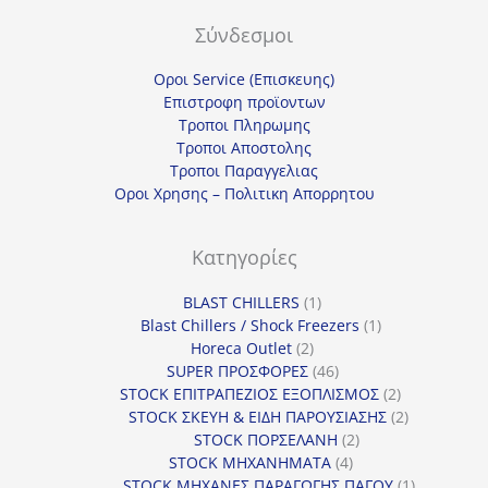
Σύνδεσμοι
Οροι Service (Επισκευης)
Επιστροφη προϊοντων
Τροποι Πληρωμης
Τροποι Αποστολης
Τροποι Παραγγελιας
Οροι Χρησης – Πολιτικη Απορρητου
Κατηγορίες
1
BLAST CHILLERS
1
προϊόν
1
Blast Chillers / Shock Freezers
1
2
προϊόν
Horeca Outlet
2
προϊόντα
46
SUPER ΠΡΟΣΦΟΡΕΣ
46
προϊόντα
2
STOCK ΕΠΙΤΡΑΠΕΖΙΟΣ ΕΞΟΠΛΙΣΜΟΣ
2
προϊόντα
2
STOCK ΣΚΕΥΗ & ΕΙΔΗ ΠΑΡΟΥΣΙΑΣΗΣ
2
2
προϊόντα
STOCK ΠΟΡΣΕΛΑΝΗ
2
4
προϊόντα
STOCK ΜΗΧΑΝΗΜΑΤΑ
4
προϊόντα
1
STOCK ΜΗΧΑΝΕΣ ΠΑΡΑΓΩΓΗΣ ΠΑΓΟΥ
1