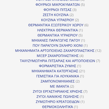
προϊόντα
5
ΦΟΥΡΝΟΙ ΜΙΚΡΟΚΥΜΑΤΩΝ
5
3
προϊόντα
ΦΟΥΡΝΟΙ ΠΙΤΣΑΣ
3
2
προϊόντα
ΖΕΣΤΗ ΚΟΥΖΙΝΑ
2
προϊόντα
2
ΚΟΥΖΙΝΑ ΥΓΡΑΕΡΙΟΥ
2
προϊόντα
6
ΘΕΡΜΑΝΤΙΚΑ ΕΞΩΤΕΡΙΚΟΥ ΧΩΡΟΥ
6
1
προϊόντα
ΗΛΕΚΤΡΙΚΑ ΘΕΡΜΑΝΤΙΚΑ
1
5
προϊόν
ΘΕΡΜΑΝΤΙΚΑ ΥΓΡΑΕΡΙΟΥ
5
προϊόντα
1
ΜΗΧΑΝΕΣ ΠΑΡΑΓΩΓΗΣ ΠΑΓΟΥ
1
προϊόν
1
ΠΟΥ ΠΑΡΑΓΟΥΝ ΣΚΛΗΡΟ ΧΙΟΝΙ
1
προϊόν
12
ΜΗΧΑΝΗΜΑΤΑ ΑΡΤΟΠΟΙΕΙΑΣ-ΖΑΧΑΡΟΠΛΑΣΤΙΚΗΣ
12
4
προϊ
ΜΙΞΕΡ ΖΑΧΑΡΟΠΛΑΣΤΙΚΗΣ
4
προϊόντα
7
ΤΑΧΥΖΥΜΩΤΗΡΙΑ ΠΙΤΣΑΡΙΑΣ ΚΑΙ ΑΡΤΟΠΟΙΕΙΩΝ
7
1
προϊό
ΦΟΡΜΑΡΙΣΤΙΚΑ ΖΥΜΗΣ
1
προϊόν
21
ΜΗΧΑΝΗΜΑΤΑ ΚΑΤΕΡΓΑΣΙΑΣ
21
1
προϊόντα
ΓΕΜΙΣΤΙΚΑ ΓΙΑ ΛΟΥΚΑΝΙΚΑ
1
2
προϊόν
ΖΑΜΠΟΝΟΜΗΧΑΝΕΣ
2
2
προϊόντα
ΜΕ ΙΜΑΝΤΑ
2
προϊόντα
7
ΖΥΓΟΙ ΕΡΓΑΣΤΗΡΙΑΚΗΣ ΧΡΗΣΗΣ
7
1
προϊόντα
ΖΥΓΟΙ ΛΙΑΝΙΚΗΣ ΠΩΛΗΣΗΣ
1
προϊόν
1
ΖΥΜΩΤΗΡΙΟ ΚΡΕΑΤΟΕΙΔΩΝ
1
1
προϊόν
ΘΕΡΜΟΚΟΛΛΗΤΙΚΆ
1