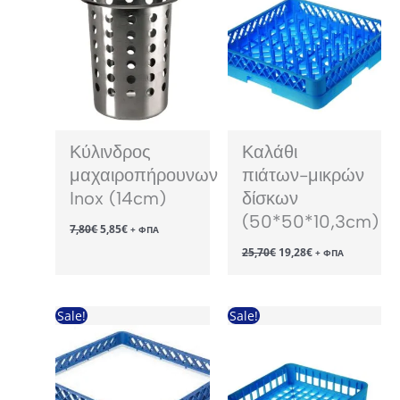
Κύλινδρος
Καλάθι
μαχαιροπήρουνων
πιάτων-μικρών
Inox (14cm)
δίσκων
(50*50*10,3cm)
Original
Η
7,80
€
5,85
€
+ ΦΠΑ
price
τρέχουσα
Original
Η
25,70
€
19,28
€
was:
τιμή
+ ΦΠΑ
price
τρέχουσα
7,80€.
είναι:
was:
τιμή
5,85€.
25,70€.
είναι:
19,28€.
Sale!
Sale!