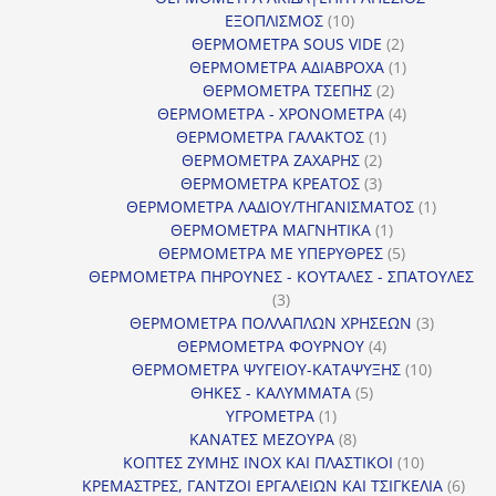
10
ΕΞΟΠΛΙΣΜΟΣ
10
προϊόντα
2
ΘΕΡΜΟΜΕΤΡΑ SOUS VIDE
2
προϊόντα
1
ΘΕΡΜΟΜΕΤΡΑ ΑΔΙΑΒΡΟΧΑ
1
2
προϊόν
ΘΕΡΜΟΜΕΤΡΑ ΤΣΕΠΗΣ
2
προϊόντα
4
ΘΕΡΜΟΜΕΤΡΑ - ΧΡΟΝΟΜΕΤΡΑ
4
1
προϊόντα
ΘΕΡΜΟΜΕΤΡΑ ΓΑΛΑΚΤΟΣ
1
2
προϊόν
ΘΕΡΜΟΜΕΤΡΑ ΖΑΧΑΡΗΣ
2
προϊόντα
3
ΘΕΡΜΟΜΕΤΡΑ ΚΡΕΑΤΟΣ
3
προϊόντα
1
ΘΕΡΜΟΜΕΤΡΑ ΛΑΔΙΟΥ/ΤΗΓΑΝΙΣΜΑΤΟΣ
1
1
προϊόν
ΘΕΡΜΟΜΕΤΡΑ ΜΑΓΝΗΤΙΚΑ
1
προϊόν
5
ΘΕΡΜΟΜΕΤΡΑ ΜΕ ΥΠΕΡΥΘΡΕΣ
5
προϊόντα
ΘΕΡΜΟΜΕΤΡΑ ΠΗΡΟΥΝΕΣ - ΚΟΥΤΑΛΕΣ - ΣΠΑΤΟΥΛΕΣ
3
3
προϊόντα
3
ΘΕΡΜΟΜΕΤΡΑ ΠΟΛΛΑΠΛΩΝ ΧΡΗΣΕΩΝ
3
4
προϊόντ
ΘΕΡΜΟΜΕΤΡΑ ΦΟΥΡΝΟΥ
4
προϊόντα
10
ΘΕΡΜΟΜΕΤΡΑ ΨΥΓΕΙΟΥ-ΚΑΤΑΨΥΞΗΣ
10
5
προϊόντα
ΘΗΚΕΣ - ΚΑΛΥΜΜΑΤΑ
5
1
προϊόντα
ΥΓΡΟΜΕΤΡΑ
1
προϊόν
8
ΚΑΝΑΤΕΣ ΜΕΖΟΥΡΑ
8
προϊόντα
10
ΚΟΠΤΕΣ ΖΥΜΗΣ INOX ΚΑΙ ΠΛΑΣΤΙΚΟΙ
10
προϊόντα
6
ΚΡΕΜΑΣΤΡΕΣ, ΓΑΝΤΖΟΙ ΕΡΓΑΛΕΙΩΝ ΚΑΙ ΤΣΙΓΚΕΛΙΑ
6