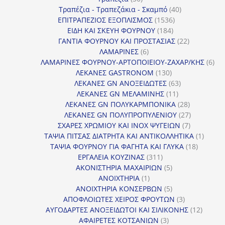
προϊόντα
40
Τραπέζια - Τραπεζάκια - Σκαμπό
40
1536
προϊόντα
ΕΠΙΤΡΑΠΕΖΙΟΣ ΕΞΟΠΛΙΣΜΟΣ
1536
184
προϊόντα
ΕΙΔΗ ΚΑΙ ΣΚΕΥΗ ΦΟΥΡΝΟΥ
184
προϊόντα
22
ΓΑΝΤΙΑ ΦΟΥΡΝΟΥ ΚΑΙ ΠΡΟΣΤΑΣΙΑΣ
22
6
προϊόντα
ΛΑΜΑΡΙΝΕΣ
6
προϊόντα
6
ΛΑΜΑΡΙΝΕΣ ΦΟΥΡΝΟΥ-ΑΡΤΟΠΟΙΕΙΟΥ-ΖΑΧΑΡ/ΚΗΣ
6
130
προ
ΛΕΚΑΝΕΣ GASTRONOM
130
προϊόντα
63
ΛΕΚΑΝΕΣ GN ΑΝΟΞΕΙΔΩΤΕΣ
63
11
προϊόντα
ΛΕΚΑΝΕΣ GN ΜΕΛΑΜΙΝΗΣ
11
προϊόντα
28
ΛΕΚΑΝΕΣ GN ΠΟΛΥΚΑΡΜΠΟΝΙΚΑ
28
προϊόντα
27
ΛΕΚΑΝΕΣ GN ΠΟΛΥΠΡΟΠΥΛΕΝΙΟΥ
27
7
προϊόντα
ΣΧΑΡΕΣ ΧΡΩΜΙΟΥ ΚΑΙ INOX ΨΥΓΕΙΩΝ
7
προϊόντα
1
ΤΑΨΙΑ ΠΙΤΣΑΣ ΔΙΑΤΡΗΤΑ ΚΑΙ ΑΝΤΙΚΟΛΛΗΤΙΚΑ
1
18
προϊόν
ΤΑΨΙΑ ΦΟΥΡΝΟΥ ΓΙΑ ΦΑΓΗΤΑ ΚΑΙ ΓΛΥΚΑ
18
311
προϊόντ
ΕΡΓΑΛΕΙΑ ΚΟΥΖΙΝΑΣ
311
προϊόντα
5
ΑΚΟΝΙΣΤΗΡΙΑ ΜΑΧΑΙΡΙΩΝ
5
1
προϊόντα
ΑΝΟΙΧΤΗΡΙΑ
1
προϊόν
5
ΑΝΟΙΧΤΗΡΙΑ ΚΟΝΣΕΡΒΩΝ
5
προϊόντα
3
ΑΠΟΦΛΟΙΩΤΕΣ ΧΕΙΡΟΣ ΦΡΟΥΤΩΝ
3
προϊόντα
12
ΑΥΓΟΔΑΡΤΕΣ ΑΝΟΞΕΙΔΩΤΟΙ ΚΑΙ ΣΙΛΙΚΟΝΗΣ
12
3
προϊόν
ΑΦΑΙΡΕΤΕΣ ΚΟΤΣΑΝΙΩΝ
3