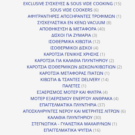
προϊόντα
15
EXCLUSIVE ΣΥΣΚΕΥΕΣ & SOUS VIDE COOKING
15
6
προϊόν
SOUS VIDE COOKERS
6
προϊόντα
1
ΑΦΥΓΡΑΝΤΗΡΕΣ ΑΠΟΞΗΡΑΝΤΕΣ ΤΡΟΦΙΜΩΝ
1
8
προϊόν
ΣΥΣΚΕΥΑΣΤΙΚΑ ΕΝ ΚΕΝΩ VACUUM
8
40
προϊόντα
ΑΠΟΘΗΚΕΥΣΗ & ΜΕΤΑΦΟΡΑ
40
3
προϊόντα
ΔΙΣΚΟΙ ΓΙΑ ΖΥΜΑΡΙΑ
3
προϊόντα
12
ΙΣΟΘΕΡΜΙΚΑ ΚΙΒΩΤΙΑ
12
4
προϊόντα
ΙΣΟΘΕΡΜΙΚΟΙ ΔΙΣΚΟΙ
4
προϊόντα
1
ΚΑΡΟΤΣΙΑ ΓΕΝΙΚΗΣ ΧΡΗΣΗΣ
1
προϊόν
2
ΚΑΡΟΤΣΙΑ ΓΙΑ ΚΑΛΑΘΙΑ ΠΛΥΝΤΗΡΙΟΥ
2
προϊόντα
2
ΚΑΡΟΤΣΙΑ ΙΣΟΘΕΡΜΙΚΩΝ ΔΙΣΚΩΝ/ΚΙΒΩΤΙΩΝ
2
1
προϊόν
ΚΑΡΟΤΣΙΑ ΜΕΤΑΦΟΡΑΣ ΠΙΑΤΩΝ
1
14
προϊόν
ΚΙΒΩΤΙΑ & ΤΣΑΝΤΕΣ DELIVERY
14
1
προϊόντα
ΠΑΛΕΤΕΣ
1
προϊόν
4
ΕΞΑΕΡΙΣΜΟΣ ΜΟΤΕΡ ΚΑΙ ΦΙΛΤΡΑ
4
προϊόντα
4
ΜΟΤΕΡ ΕΞΑΕΡΙΣΜΟΥ ΕΝΕΡΓΟΥ ΑΝΘΡΑΚΑ
4
37
προϊόντ
ΕΠΑΓΓΕΛΜΑΤΙΚΑ ΠΛΥΝΤΗΡΙΑ
37
προϊόντα
6
ΑΠΟΣΚΛΗΡΥΝΤΕΣ ΝΕΡΟΥ ΚΑΙ ΜΕΤΡΗΤΕΣ ΛΙΤΡΩΝ
6
30
προϊ
ΚΑΛΑΘΙΑ ΠΛΥΝΤΗΡΙΟΥ
30
προϊόντα
1
ΣΤΕΓΝΩΤΙΚΑ - ΓΥΑΛΙΣΤΙΚΑ ΜΑΧΑΙΡ/ΝΩΝ
1
16
προϊόν
ΕΠΑΓΓΕΛΜΑΤΙΚΑ ΨΥΓΕΙΑ
16