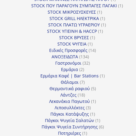
προϊόν
1
STOCK ΠΟΥ ΠΑΡΑΓΟΥΝ ΣΥΜΠΑΓΕΣ ΠΑΓΑΚΙ
1
1
προϊόν
STOCK ΜΙΚΡΟΣΥΣΚΕΥΕΣ
1
προϊόν
1
STOCK GRILL ΗΛΕΚΤΡΙΚΑ
1
προϊόν
1
STOCK ΠΛΑΤΩ ΥΓΡΑΕΡΙΟΥ
1
1
προϊόν
STOCK ΥΓΙΕΙΝΗ & HACCP
1
1
προϊόν
STOCK ΒΡΥΣΕΣ
1
1
προϊόν
STOCK ΨΥΓΕΙΑ
1
προϊόν
14
Ειδικές Προσφορές
14
134
προϊόντα
ΑΝΟΞΕΙΔΩΤΑ
134
προϊόντα
32
Γαστρονόμοι
32
2
προϊόντα
Ερμάρια
2
προϊόντα
1
Ερμάρια Καφέ | Bar Stations
1
7
προϊόν
Θάλαμοι
7
προϊόντα
5
Θερμαντικά ραφιού
5
18
προϊόντα
Λάντζες
18
προϊόντα
1
Λεκανάκια Παγωτού
1
3
προϊόν
Λιποσυλλέκτες
3
προϊόντα
1
Πάγκοι Κατάψυξης
1
προϊόν
1
Πάγκοι Ψυγεία Σαλατών
1
προϊόν
6
Πάγκοι Ψυγεία Συντήρησης
6
1
προϊόντα
Ποτηριέρες
1