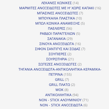
14
προϊ
ΛΕΚΑΝΕΣ ΚΩΝΙΚΕΣ
14
προϊόντα
16
ΜΑΡΜΙΤΕΣ ΑΝΟΞΕΙΔΩΤΕΣ ΜΕ Η' ΧΩΡΙΣ ΚΑΠΑΚΙ
16
7
προϊ
ΜΠΑΣΙΝΕΣ ΑΝΟΞΕΙΔΩΤΕΣ
7
10
προϊόντα
ΜΠΟΥΚΑΛΙΑ ΠΛΑΣΤΙΚΑ
10
προϊόντα
5
ΜΠΩΛ ΚΩΝΙΚΑ ΑΝΑΜΕΙΞΗΣ
5
56
προϊόντα
ΠΑΕΛΙΕΡΕΣ
56
προϊόντα
5
ΡΑΒΔΟΙ ΠΑΡΑΓΓΕΛΙΩΝ
5
29
προϊόντα
ΣΑΓΑΝΑΚΙΑ
29
προϊόντα
16
ΣΙΝΟΥΑ ΑΝΟΞΕΙΔΩΤΑ
16
προϊόντα
7
ΣΙΦΟΝ ΣΑΝΤΙΓΥΣ ΚΑΙ ΣΟΔΑΣ
7
2
προϊόντα
ΣΟΥΠΙΕΡΕΣ
2
προϊόντα
21
ΣΟΥΡΩΤΗΡΙΑ
21
προϊόντα
2
ΣΩΤΕΖΕΣ ΑΝΟΞΕΙΔΩΤΕΣ
2
προϊόντα
ΤΗΓΑΝΙΑ ΑΝΟΞΕΙΔΩΤΑ-ΑΝΤΙΚΟΛΛΗΤΙΚΑ-ΚΕΡΑΜΙΚΑ-
155
ΠΕΤΡΙΝΑ
155
7
προϊόντα
GRILL
7
προϊόντα
2
GRILL ΠΛΑΤΩ
2
8
προϊόντα
WOK
8
προϊόντα
94
ΑΝΤΙΚΟΛΛΗΤΙΚΑ
94
προϊόντα
71
NON - STICK ΑΛΟΥΜΙΝΙΟΥ
71
6
προϊόντα
NON - STICK ΑΝΟΞΕΙΔΩΤΑ
6