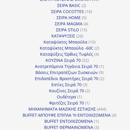
2
προϊόντα
ΣΕΙΡΑ BASIC
2
προϊόντα
18
ΣΕΙΡΑ COCOTTES
18
5
προϊόντα
ΣΕΙΡΑ HOME
5
προϊόντα
4
ΣΕΙΡΑ MAGMA
4
15
προϊόντα
ΣΕΙΡΑ STILO
15
26
προϊόντα
ΚΑΤΑΨΥΞΕΙΣ
26
προϊόντα
10
Καταψύκτες Μπαούλα
10
προϊόντα
2
Καταψύκτες Μπαούλα -60C
2
4
προϊόντα
Καταψύξεις Όρθιες Τυφλές
4
32
προϊόντα
ΚΟΥΖΙΝΑ Σειρά 70
32
προϊόντα
1
Ανατρεπόμενα Τηγάνια Σειρά 70
1
9
προϊόν
Βάσεις Επιτραπέζιων Συσκευών
9
προϊόντα
2
Επιδαπέδιοι Βραστήρες Σειρά 70
2
3
προϊόντα
Εστίες Σειρά 70
3
προϊόντα
2
Κουζίνες Σειρά 70
2
1
προϊόντα
Ουδέτερα
1
προϊόν
1
Φριτέζες Σειρά 70
1
προϊόν
444
ΜΗΧΑΝΗΜΑΤΑ ΜΑΖΙΚΗΣ ΕΣΤΙΑΣΗΣ
444
προϊόντα
4
BUFFET-ΜΠΟΥΦΕ ΕΠΙΠΛΑ 'Η ΕΝΤΟΙΧΙΖΟΜΕΝΑ
4
1
προϊόν
BUFFET ΕΝΤΟΙΧΙΖΟΜΕΝΑ
1
προϊόν
3
BUFFET ΘΕΡΜΑΙΝΟΜΕΝΑ
3