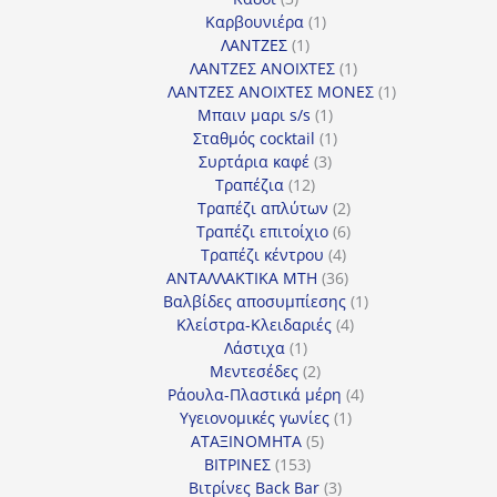
προϊόντα
1
Καρβουνιέρα
1
1
προϊόν
ΛΑΝΤΖΕΣ
1
προϊόν
1
ΛΑΝΤΖΕΣ ΑΝΟΙΧΤΕΣ
1
προϊόν
1
ΛΑΝΤΖΕΣ ΑΝΟΙΧΤΕΣ ΜΟΝΕΣ
1
1
προϊόν
Μπαιν μαρι s/s
1
προϊόν
1
Σταθμός cocktail
1
3
προϊόν
Συρτάρια καφέ
3
12
προϊόντα
Τραπέζια
12
προϊόντα
2
Τραπέζι απλύτων
2
προϊόντα
6
Τραπέζι επιτοίχιο
6
4
προϊόντα
Τραπέζι κέντρου
4
προϊόντα
36
ΑΝΤΑΛΛΑΚΤΙΚΑ MTH
36
προϊόντα
1
Βαλβίδες αποσυμπίεσης
1
4
προϊόν
Κλείστρα-Κλειδαριές
4
1
προϊόντα
Λάστιχα
1
προϊόν
2
Μεντεσέδες
2
προϊόντα
4
Ράουλα-Πλαστικά μέρη
4
1
προϊόντα
Υγειονομικές γωνίες
1
5
προϊόν
ΑΤΑΞΙΝΟΜΗΤΑ
5
153
προϊόντα
ΒΙΤΡΙΝΕΣ
153
προϊόντα
3
Βιτρίνες Back Bar
3