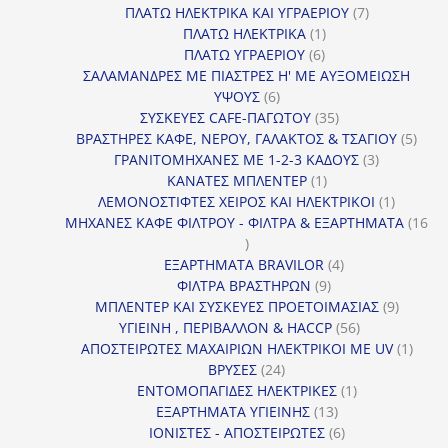
προϊόντα
7
ΠΛΑΤΩ ΗΛΕΚΤΡΙΚΑ ΚΑΙ ΥΓΡΑΕΡΙΟΥ
7
1
προϊόντα
ΠΛΑΤΩ ΗΛΕΚΤΡΙΚΑ
1
6
προϊόν
ΠΛΑΤΩ ΥΓΡΑΕΡΙΟΥ
6
προϊόντα
ΣΑΛΑΜΑΝΔΡΕΣ ΜΕ ΠΙΑΣΤΡΕΣ Η' ΜΕ ΑΥΞΟΜΕΙΩΣΗ
6
ΥΨΟΥΣ
6
προϊόντα
35
ΣΥΣΚΕΥΕΣ CAFE-ΠΑΓΩΤΟΥ
35
προϊόντα
5
ΒΡΑΣΤΗΡΕΣ ΚΑΦΕ, ΝΕΡΟΥ, ΓΑΛΑΚΤΟΣ & ΤΣΑΓΙΟΥ
5
3
προϊ
ΓΡΑΝΙΤΟΜΗΧΑΝΕΣ ΜΕ 1-2-3 ΚΑΔΟΥΣ
3
1
προϊόντα
ΚΑΝΑΤΕΣ ΜΠΛΕΝΤΕΡ
1
προϊόν
1
ΛΕΜΟΝΟΣΤΙΦΤΕΣ ΧΕΙΡΟΣ ΚΑΙ ΗΛΕΚΤΡΙΚΟΙ
1
προϊόν
ΜΗΧΑΝΕΣ ΚΑΦΕ ΦΙΛΤΡΟΥ - ΦΙΛΤΡΑ & ΕΞΑΡΤΗΜΑΤΑ
16
16
προϊόντα
4
ΕΞΑΡΤΗΜΑΤΑ BRAVILOR
4
9
προϊόντα
ΦΙΛΤΡΑ ΒΡΑΣΤΗΡΩΝ
9
προϊόντα
9
ΜΠΛΕΝΤΕΡ ΚΑΙ ΣΥΣΚΕΥΕΣ ΠΡΟΕΤΟΙΜΑΣΙΑΣ
9
56
προϊόντ
ΥΓΙΕΙΝΗ , ΠΕΡΙΒΑΛΛΟΝ & HACCP
56
προϊόντα
1
ΑΠΟΣΤΕΙΡΩΤΕΣ ΜΑΧΑΙΡΙΩΝ ΗΛΕΚΤΡΙΚΟΙ ΜΕ UV
1
24
προϊό
ΒΡΥΣΕΣ
24
προϊόντα
1
ΕΝΤΟΜΟΠΑΓΙΔΕΣ ΗΛΕΚΤΡΙΚΕΣ
1
13
προϊόν
ΕΞΑΡΤΗΜΑΤΑ ΥΓΙΕΙΝΗΣ
13
προϊόντα
6
ΙΟΝΙΣΤΕΣ - ΑΠΟΣΤΕΙΡΩΤΕΣ
6