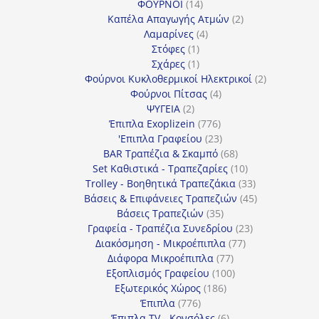
14
προϊόντα
ΦΟΥΡΝΟΙ
14
προϊόντα
2
Καπέλα Απαγωγής Ατμών
2
4
προϊόντα
Λαμαρίνες
4
1
προϊόντα
Στόφες
1
προϊόν
1
Σχάρες
1
προϊόν
2
Φούρνοι Κυκλοθερμικοί Ηλεκτρικοί
2
4
προϊόντα
Φούρνοι Πίτσας
4
2
προϊόντα
ΨΥΓΕΙΑ
2
προϊόντα
776
Έπιπλα Exoplizein
776
προϊόντα
23
'Επιπλα Γραφείου
23
προϊόντα
68
BAR Τραπέζια & Σκαμπό
68
προϊόντα
10
Set Καθιστικά - Τραπεζαρίες
10
προϊόντα
33
Trolley - Βοηθητικά Τραπεζάκια
33
προϊόντα
45
Βάσεις & Επιφάνειες Τραπεζιών
45
35
προϊόντα
Βάσεις Τραπεζιών
35
προϊόντα
23
Γραφεία - Τραπέζια Συνεδρίου
23
77
προϊόντα
Διακόσμηση - Μικροέπιπλα
77
77
προϊόντα
Διάφορα Μικροέπιπλα
77
προϊόντα
100
Εξοπλισμός Γραφείου
100
186
προϊόντα
Εξωτερικός Χώρος
186
776
προϊόντα
Έπιπλα
776
προϊόντα
6
Έπιπλα TV - Κονσόλες
6