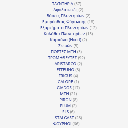
57
προϊόντα
ΠΛΥΝΤΗΡΙΑ
57
προϊόντα
2
Αφαλατωτές
2
προϊόντα
2
Βάσεις Πλυντηρίων
2
προϊόντα
18
Εμπρόσθιας Φόρτωσης
18
προϊόντα
12
Εξαρτήματα Πλυντηρίων
12
15
προϊόντα
Καλάθια Πλυντηρίων
15
2
προϊόντα
Καμπάνα (Hood)
2
5
προϊόντα
Σκευών
5
προϊόντα
3
ΠΟΡΤΕΣ MTH
3
προϊόντα
92
ΠΡΟΜΗΘΕΥΤΕΣ
92
2
προϊόντα
ARISTARCO
2
3
προϊόντα
EFFEUNO
3
4
προϊόντα
FRIGUS
4
προϊόντα
1
GALORE
1
προϊόν
17
GIADOS
17
21
προϊόντα
MTH
21
προϊόντα
8
PIRON
8
2
προϊόντα
PLUM
2
6
προϊόντα
SLS
6
προϊόντα
28
STALGAST
28
66
προϊόντα
ΦΟΥΡΝΟΙ
66