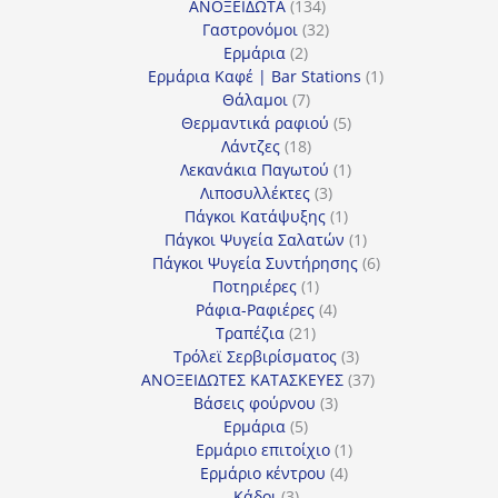
134
προϊόντα
ΑΝΟΞΕΙΔΩΤΑ
134
προϊόντα
32
Γαστρονόμοι
32
2
προϊόντα
Ερμάρια
2
προϊόντα
1
Ερμάρια Καφέ | Bar Stations
1
7
προϊόν
Θάλαμοι
7
προϊόντα
5
Θερμαντικά ραφιού
5
18
προϊόντα
Λάντζες
18
προϊόντα
1
Λεκανάκια Παγωτού
1
3
προϊόν
Λιποσυλλέκτες
3
προϊόντα
1
Πάγκοι Κατάψυξης
1
προϊόν
1
Πάγκοι Ψυγεία Σαλατών
1
προϊόν
6
Πάγκοι Ψυγεία Συντήρησης
6
1
προϊόντα
Ποτηριέρες
1
προϊόν
4
Ράφια-Ραφιέρες
4
21
προϊόντα
Τραπέζια
21
προϊόντα
3
Τρόλεϊ Σερβιρίσματος
3
προϊόντα
37
ΑΝΟΞΕΙΔΩΤΕΣ ΚΑΤΑΣΚΕΥΕΣ
37
3
προϊόντα
Βάσεις φούρνου
3
5
προϊόντα
Ερμάρια
5
προϊόντα
1
Ερμάριο επιτοίχιο
1
4
προϊόν
Ερμάριο κέντρου
4
3
προϊόντα
Κάδοι
3