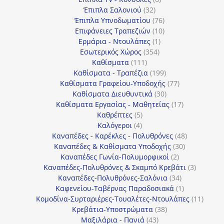
32
προϊόντα
Έπιπλα Σαλονιού
32
προϊόντα
76
Έπιπλα Υπνοδωματίου
76
10
προϊόντα
Επιφάνειες Τραπεζιών
10
1
προϊόντα
Ερμάρια - Ντουλάπες
1
354
προϊόν
Εσωτερικός Χώρος
354
111
προϊόντα
Καθίσματα
111
προϊόντα
199
Καθίσματα - Τραπέζια
199
προϊόντα
77
Καθίσματα Γραφείου-Υποδοχής
77
30
προϊόντα
Καθίσματα Διευθυντικά
30
προϊόντα
17
Καθίσματα Εργασίας - Μαθητείας
17
5
προϊόντα
Καθρέπτες
5
4
προϊόντα
Καλόγεροι
4
προϊόντα
48
Καναπέδες - Καρέκλες - Πολυθρόνες
48
30
προϊόντα
Καναπέδες & Καθίσματα Υποδοχής
30
2
προϊόντα
Καναπέδες Γωνία-Πολυμορφικοί
2
προϊόντα
3
Καναπέδες-Πολυθρόνες & Σκαμπό Κρεβάτι
3
34
προϊόντ
Καναπέδες-Πολυθρόνες-Σαλόνια
34
προϊόντα
1
Καφενείου-Ταβέρνας Παραδοσιακά
1
προϊόν
11
Κομοδίνα-Συρταριέρες-Τουαλέτες-Ντουλάπες
11
38
προϊόν
Κρεβάτια-Υποστρώματα
38
43
προϊόντα
Μαξιλάρια - Πανιά
43