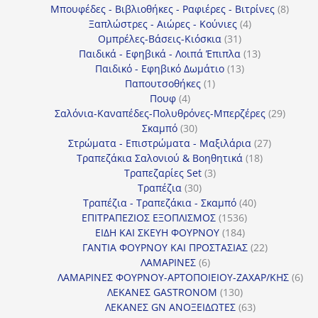
προϊόντα
8
Μπουφέδες - Βιβλιοθήκες - Ραφιέρες - Βιτρίνες
8
4
προϊό
Ξαπλώστρες - Αιώρες - Κούνιες
4
31
προϊόντα
Ομπρέλες-Βάσεις-Κιόσκια
31
προϊόντα
13
Παιδικά - Εφηβικά - Λοιπά Έπιπλα
13
13
προϊόντα
Παιδικό - Εφηβικό Δωμάτιο
13
1
προϊόντα
Παπουτσοθήκες
1
4
προϊόν
Πουφ
4
προϊόντα
29
Σαλόνια-Καναπέδες-Πολυθρόνες-Μπερζέρες
29
30
προϊόν
Σκαμπό
30
προϊόντα
27
Στρώματα - Επιστρώματα - Μαξιλάρια
27
18
προϊόντα
Τραπεζάκια Σαλονιού & Βοηθητικά
18
3
προϊόντα
Τραπεζαρίες Set
3
30
προϊόντα
Τραπέζια
30
προϊόντα
40
Τραπέζια - Τραπεζάκια - Σκαμπό
40
1536
προϊόντα
ΕΠΙΤΡΑΠΕΖΙΟΣ ΕΞΟΠΛΙΣΜΟΣ
1536
184
προϊόντα
ΕΙΔΗ ΚΑΙ ΣΚΕΥΗ ΦΟΥΡΝΟΥ
184
προϊόντα
22
ΓΑΝΤΙΑ ΦΟΥΡΝΟΥ ΚΑΙ ΠΡΟΣΤΑΣΙΑΣ
22
6
προϊόντα
ΛΑΜΑΡΙΝΕΣ
6
προϊόντα
6
ΛΑΜΑΡΙΝΕΣ ΦΟΥΡΝΟΥ-ΑΡΤΟΠΟΙΕΙΟΥ-ΖΑΧΑΡ/ΚΗΣ
6
130
προ
ΛΕΚΑΝΕΣ GASTRONOM
130
προϊόντα
63
ΛΕΚΑΝΕΣ GN ΑΝΟΞΕΙΔΩΤΕΣ
63