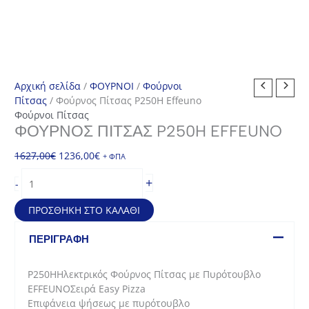
Αρχική σελίδα
/
ΦΟΥΡΝΟΙ
/
Φούρνοι
Πίτσας
/ Φούρνος Πίτσας P250H Effeuno
Φούρνοι Πίτσας
ΦΟΎΡΝΟΣ ΠΊΤΣΑΣ P250H EFFEUNO
Original
Η
1627,00
€
1236,00
€
+ ΦΠΑ
price
τρέχουσα
Φούρνος
+
-
was:
τιμή
Πίτσας
1627,00€.
είναι:
P250H
ΠΡΟΣΘΉΚΗ ΣΤΟ ΚΑΛΆΘΙ
1236,00€.
Effeuno
ποσότητα
ΠΕΡΙΓΡΑΦΉ
P250HΗλεκτρικός Φούρνος Πίτσας με Πυρότουβλο
EFFEUNOΣειρά Easy Pizza
Επιφάνεια ψήσεως με πυρότουβλο