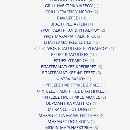
προϊόντα
1
GRILL ΗΛΕΚΤΡΙΚΑ ΝΕΡΟΥ
1
2
προϊόν
GRILL ΥΓΡΑΕΡΙΟΥ ΝΕΡΟΥ
2
14
προϊόντα
ΒΑΦΛΙΕΡΕΣ
14
προϊόντα
1
ΒΡΑΣΤΗΡΕΣ ΑΥΓΩΝ
1
προϊόν
2
ΓΥΡΟΙ ΗΛΕΚΤΡΙΚΟΙ & ΥΓΡΑΕΡΙΟΥ
2
2
προϊόντα
ΓΥΡΟΥ ΜΑΧΑΙΡΙΑ ΗΛΕΚΤΡΙΚΑ
2
13
προϊόντα
ΕΠΑΓΓΕΛΜΑΤΙΚΕΣ ΕΣΤΙΕΣ
13
προϊόντα
1
ΕΣΤΙΕΣ WOK ΕΠΑΓΩΓΙΚΕΣ Η' ΥΓΡΑΕΡΙΟΥ
1
10
προϊόν
ΕΣΤΙΕΣ ΕΠΑΓΩΓΙΚΕΣ
10
2
προϊόντα
ΕΣΤΙΕΣ ΥΓΡΑΕΡΙΟΥ
2
προϊόντα
6
ΕΠΑΓΓΕΛΜΑΤΙΚΕΣ ΚΡΕΠΙΕΡΕΣ
6
5
προϊόντα
ΕΠΑΓΓΕΛΜΑΤΙΚΕΣ ΦΡΙΤΕΖΕΣ
5
1
προϊόντα
ΦΙΛΤΡΑ ΛΑΔΙΟΥ
1
προϊόν
1
ΦΡΙΤΕΖΕΣ ΗΛΕΚΤΡΙΚΕΣ ΔΙΠΛΕΣ
1
προϊόν
1
ΦΡΙΤΕΖΕΣ ΗΛΕΚΤΡΙΚΕΣ ΕΠΑΓΩΓΙΚΕΣ
1
2
προϊόν
ΦΡΙΤΕΖΕΣ ΗΛΕΚΤΡΙΚΕΣ ΜΟΝΕΣ
2
1
προϊόντα
ΘΕΡΜΑΝΤΙΚΑ ΦΑΓΗΤΟΥ
1
11
προϊόν
ΜΗΧΑΝΕΣ HOT DOG
11
προϊόντα
2
ΜΗΧΑΝΕΣ ΓΙΑ ΜΑΛΛΙ ΤΗΣ ΓΡΙΑΣ
2
1
προϊόντα
ΜΗΧΑΝΕΣ ΠΟΠ ΚΟΡΝ
1
προϊόν
6
ΜΠΑΙΝ ΜΑΡΙ ΗΛΕΚΤΡΙΚΑ
6