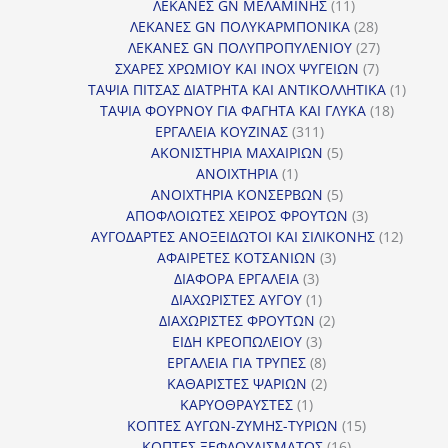
11
προϊόντα
ΛΕΚΑΝΕΣ GN ΜΕΛΑΜΙΝΗΣ
11
προϊόντα
28
ΛΕΚΑΝΕΣ GN ΠΟΛΥΚΑΡΜΠΟΝΙΚΑ
28
προϊόντα
27
ΛΕΚΑΝΕΣ GN ΠΟΛΥΠΡΟΠΥΛΕΝΙΟΥ
27
7
προϊόντα
ΣΧΑΡΕΣ ΧΡΩΜΙΟΥ ΚΑΙ INOX ΨΥΓΕΙΩΝ
7
προϊόντα
1
ΤΑΨΙΑ ΠΙΤΣΑΣ ΔΙΑΤΡΗΤΑ ΚΑΙ ΑΝΤΙΚΟΛΛΗΤΙΚΑ
1
18
προϊόν
ΤΑΨΙΑ ΦΟΥΡΝΟΥ ΓΙΑ ΦΑΓΗΤΑ ΚΑΙ ΓΛΥΚΑ
18
311
προϊόντ
ΕΡΓΑΛΕΙΑ ΚΟΥΖΙΝΑΣ
311
προϊόντα
5
ΑΚΟΝΙΣΤΗΡΙΑ ΜΑΧΑΙΡΙΩΝ
5
1
προϊόντα
ΑΝΟΙΧΤΗΡΙΑ
1
προϊόν
5
ΑΝΟΙΧΤΗΡΙΑ ΚΟΝΣΕΡΒΩΝ
5
προϊόντα
3
ΑΠΟΦΛΟΙΩΤΕΣ ΧΕΙΡΟΣ ΦΡΟΥΤΩΝ
3
προϊόντα
12
ΑΥΓΟΔΑΡΤΕΣ ΑΝΟΞΕΙΔΩΤΟΙ ΚΑΙ ΣΙΛΙΚΟΝΗΣ
12
3
προϊόν
ΑΦΑΙΡΕΤΕΣ ΚΟΤΣΑΝΙΩΝ
3
3
προϊόντα
ΔΙΑΦΟΡΑ ΕΡΓΑΛΕΙΑ
3
προϊόντα
1
ΔΙΑΧΩΡΙΣΤΕΣ ΑΥΓΟΥ
1
προϊόν
2
ΔΙΑΧΩΡΙΣΤΕΣ ΦΡΟΥΤΩΝ
2
3
προϊόντα
ΕΙΔΗ ΚΡΕΟΠΩΛΕΙΟΥ
3
προϊόντα
8
ΕΡΓΑΛΕΙΑ ΓΙΑ ΤΡΥΠΕΣ
8
προϊόντα
2
ΚΑΘΑΡΙΣΤΕΣ ΨΑΡΙΩΝ
2
1
προϊόντα
ΚΑΡΥΟΘΡΑΥΣΤΕΣ
1
προϊόν
15
ΚΟΠΤΕΣ ΑΥΓΩΝ-ΖΥΜΗΣ-ΤΥΡΙΩΝ
15
16
προϊόντα
ΚΟΠΤΕΣ ΞΕΦΛΟΥΔΙΣΜΑΤΟΣ
16