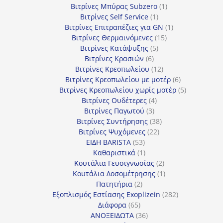
προϊόντα
1
Βιτρίνες Mπύρας Subzero
1
1
προϊόν
Βιτρίνες Self Service
1
προϊόν
1
Βιτρίνες Επιτραπέζιες για GN
1
15
προϊόν
Βιτρίνες Θερμαινόμενες
15
5
προϊόντα
Βιτρίνες Κατάψυξης
5
6
προϊόντα
Βιτρίνες Κρασιών
6
προϊόντα
12
Βιτρίνες Κρεοπωλείου
12
προϊόντα
6
Βιτρίνες Κρεοπωλείου με μοτέρ
6
προϊόντα
5
Βιτρίνες Κρεοπωλείου χωρίς μοτέρ
5
4
προϊόντα
Βιτρίνες Ουδέτερες
4
3
προϊόντα
Βιτρίνες Παγωτού
3
προϊόντα
38
Βιτρίνες Συντήρησης
38
22
προϊόντα
Βιτρίνες Ψυχόμενες
22
53
προϊόντα
ΕΙΔΗ BARISTA
53
προϊόντα
1
Καθαριστικά
1
προϊόν
2
Κουτάλια Γευσιγνωσίας
2
προϊόντα
1
Κουτάλια Δοσομέτρησης
1
2
προϊόν
Πατητήρια
2
προϊόντα
282
Εξοπλισμός Εστίασης Exoplizein
282
65
προϊόντα
Διάφορα
65
προϊόντα
36
ΑΝΟΞΕΙΔΩΤΑ
36