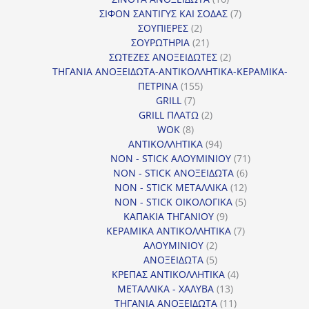
προϊόντα
7
ΣΙΦΟΝ ΣΑΝΤΙΓΥΣ ΚΑΙ ΣΟΔΑΣ
7
2
προϊόντα
ΣΟΥΠΙΕΡΕΣ
2
προϊόντα
21
ΣΟΥΡΩΤΗΡΙΑ
21
προϊόντα
2
ΣΩΤΕΖΕΣ ΑΝΟΞΕΙΔΩΤΕΣ
2
προϊόντα
ΤΗΓΑΝΙΑ ΑΝΟΞΕΙΔΩΤΑ-ΑΝΤΙΚΟΛΛΗΤΙΚΑ-ΚΕΡΑΜΙΚΑ-
155
ΠΕΤΡΙΝΑ
155
7
προϊόντα
GRILL
7
προϊόντα
2
GRILL ΠΛΑΤΩ
2
8
προϊόντα
WOK
8
προϊόντα
94
ΑΝΤΙΚΟΛΛΗΤΙΚΑ
94
προϊόντα
71
NON - STICK ΑΛΟΥΜΙΝΙΟΥ
71
6
προϊόντα
NON - STICK ΑΝΟΞΕΙΔΩΤΑ
6
12
προϊόντα
NON - STICK ΜΕΤΑΛΛΙΚΑ
12
5
προϊόντα
NON - STICK ΟΙΚΟΛΟΓΙΚΑ
5
9
προϊόντα
ΚΑΠΑΚΙΑ ΤΗΓΑΝΙΟΥ
9
προϊόντα
7
ΚΕΡΑΜΙΚΑ ΑΝΤΙΚΟΛΛΗΤΙΚΑ
7
2
προϊόντα
ΑΛΟΥΜΙΝΙΟΥ
2
προϊόντα
5
ΑΝΟΞΕΙΔΩΤΑ
5
προϊόντα
4
ΚΡΕΠΑΣ ΑΝΤΙΚΟΛΛΗΤΙΚΑ
4
13
προϊόντα
ΜΕΤΑΛΛΙΚΑ - ΧΑΛΥΒΑ
13
προϊόντα
11
ΤΗΓΑΝΙΑ ΑΝΟΞΕΙΔΩΤΑ
11