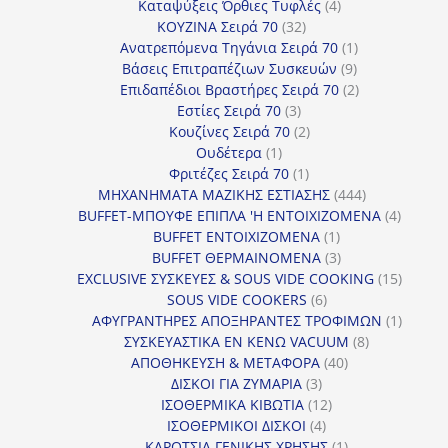
4
προϊόντα
Καταψύξεις Όρθιες Τυφλές
4
32
προϊόντα
ΚΟΥΖΙΝΑ Σειρά 70
32
προϊόντα
1
Ανατρεπόμενα Τηγάνια Σειρά 70
1
9
προϊόν
Βάσεις Επιτραπέζιων Συσκευών
9
προϊόντα
2
Επιδαπέδιοι Βραστήρες Σειρά 70
2
3
προϊόντα
Εστίες Σειρά 70
3
προϊόντα
2
Κουζίνες Σειρά 70
2
1
προϊόντα
Ουδέτερα
1
προϊόν
1
Φριτέζες Σειρά 70
1
προϊόν
444
ΜΗΧΑΝΗΜΑΤΑ ΜΑΖΙΚΗΣ ΕΣΤΙΑΣΗΣ
444
προϊόντα
4
BUFFET-ΜΠΟΥΦΕ ΕΠΙΠΛΑ 'Η ΕΝΤΟΙΧΙΖΟΜΕΝΑ
4
1
προϊόν
BUFFET ΕΝΤΟΙΧΙΖΟΜΕΝΑ
1
προϊόν
3
BUFFET ΘΕΡΜΑΙΝΟΜΕΝΑ
3
προϊόντα
15
EXCLUSIVE ΣΥΣΚΕΥΕΣ & SOUS VIDE COOKING
15
6
προϊόν
SOUS VIDE COOKERS
6
προϊόντα
1
ΑΦΥΓΡΑΝΤΗΡΕΣ ΑΠΟΞΗΡΑΝΤΕΣ ΤΡΟΦΙΜΩΝ
1
8
προϊόν
ΣΥΣΚΕΥΑΣΤΙΚΑ ΕΝ ΚΕΝΩ VACUUM
8
40
προϊόντα
ΑΠΟΘΗΚΕΥΣΗ & ΜΕΤΑΦΟΡΑ
40
3
προϊόντα
ΔΙΣΚΟΙ ΓΙΑ ΖΥΜΑΡΙΑ
3
προϊόντα
12
ΙΣΟΘΕΡΜΙΚΑ ΚΙΒΩΤΙΑ
12
4
προϊόντα
ΙΣΟΘΕΡΜΙΚΟΙ ΔΙΣΚΟΙ
4
προϊόντα
1
ΚΑΡΟΤΣΙΑ ΓΕΝΙΚΗΣ ΧΡΗΣΗΣ
1