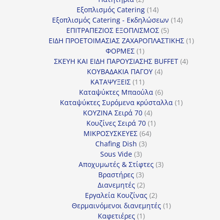
προϊόντα
14
Εξοπλισμός Catering
14
προϊόντα
14
Εξοπλισμός Catering - Εκδηλώσεων
14
5
προϊόντα
ΕΠΙΤΡΑΠΕΖΙΟΣ ΕΞΟΠΛΙΣΜΟΣ
5
προϊόντα
1
ΕΙΔΗ ΠΡΟΕΤΟΙΜΑΣΙΑΣ ΖΑΧΑΡΟΠΛΑΣΤΙΚΗΣ
1
1
προϊόν
ΦΟΡΜΕΣ
1
προϊόν
4
ΣΚΕΥΗ ΚΑΙ ΕΙΔΗ ΠΑΡΟΥΣΙΑΣΗΣ BUFFET
4
4
προϊόντα
ΚΟΥΒΑΔΑΚΙΑ ΠΑΓΟΥ
4
11
προϊόντα
ΚΑΤΑΨΥΞΕΙΣ
11
προϊόντα
6
Καταψύκτες Μπαούλα
6
προϊόντα
1
Καταψύκτες Συρόμενα κρύσταλλα
1
4
προϊόν
ΚΟΥΖΙΝΑ Σειρά 70
4
προϊόντα
1
Κουζίνες Σειρά 70
1
64
προϊόν
ΜΙΚΡΟΣΥΣΚΕΥΕΣ
64
3
προϊόντα
Chafing Dish
3
3
προϊόντα
Sous Vide
3
προϊόντα
3
Αποχυμωτές & Στίφτες
3
3
προϊόντα
Βραστήρες
3
προϊόντα
2
Διανεμητές
2
προϊόντα
2
Εργαλεία Κουζίνας
2
προϊόντα
1
Θερμαινόμενοι διανεμητές
1
1
προϊόν
Καφετιέρες
1