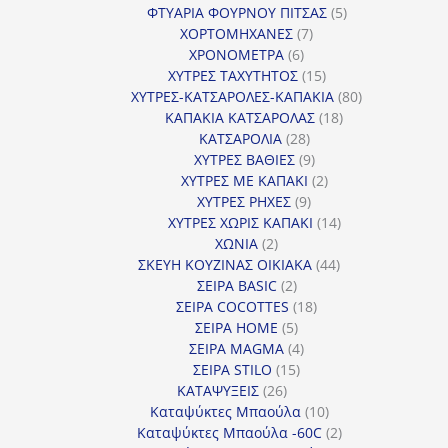
προϊόντα
5
ΦΤΥΑΡΙΑ ΦΟΥΡΝΟΥ ΠΙΤΣΑΣ
5
7
προϊόντα
ΧΟΡΤΟΜΗΧΑΝΕΣ
7
6
προϊόντα
ΧΡΟΝΟΜΕΤΡΑ
6
προϊόντα
15
ΧΥΤΡΕΣ ΤΑΧΥΤΗΤΟΣ
15
προϊόντα
80
ΧΥΤΡΕΣ-ΚΑΤΣΑΡΟΛΕΣ-ΚΑΠΑΚΙΑ
80
18
προϊόντα
ΚΑΠΑΚΙΑ ΚΑΤΣΑΡΟΛΑΣ
18
28
προϊόντα
ΚΑΤΣΑΡΟΛΙΑ
28
προϊόντα
9
ΧΥΤΡΕΣ ΒΑΘΙΕΣ
9
προϊόντα
2
ΧΥΤΡΕΣ ΜΕ ΚΑΠΑΚΙ
2
9
προϊόντα
ΧΥΤΡΕΣ ΡΗΧΕΣ
9
προϊόντα
14
ΧΥΤΡΕΣ ΧΩΡΙΣ ΚΑΠΑΚΙ
14
2
προϊόντα
ΧΩΝΙΑ
2
προϊόντα
44
ΣΚΕΥΗ ΚΟΥΖΙΝΑΣ ΟΙΚΙΑΚΑ
44
2
προϊόντα
ΣΕΙΡΑ BASIC
2
προϊόντα
18
ΣΕΙΡΑ COCOTTES
18
5
προϊόντα
ΣΕΙΡΑ HOME
5
προϊόντα
4
ΣΕΙΡΑ MAGMA
4
15
προϊόντα
ΣΕΙΡΑ STILO
15
26
προϊόντα
ΚΑΤΑΨΥΞΕΙΣ
26
προϊόντα
10
Καταψύκτες Μπαούλα
10
προϊόντα
2
Καταψύκτες Μπαούλα -60C
2