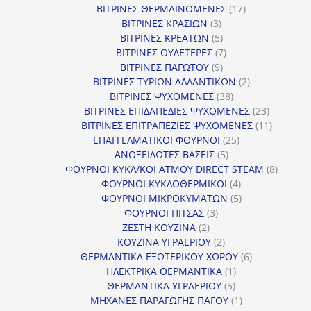
προϊόντα
17
ΒΙΤΡΙΝΕΣ ΘΕΡΜΑΙΝΟΜΕΝΕΣ
17
3
προϊόντα
ΒΙΤΡΙΝΕΣ ΚΡΑΣΙΩΝ
3
προϊόντα
5
ΒΙΤΡΙΝΕΣ ΚΡΕΑΤΩΝ
5
προϊόντα
7
ΒΙΤΡΙΝΕΣ ΟΥΔΕΤΕΡΕΣ
7
9
προϊόντα
ΒΙΤΡΙΝΕΣ ΠΑΓΩΤΟΥ
9
προϊόντα
2
ΒΙΤΡΙΝΕΣ ΤΥΡΙΩΝ ΑΛΛΑΝΤΙΚΩΝ
2
38
προϊόντα
ΒΙΤΡΙΝΕΣ ΨΥΧΟΜΕΝΕΣ
38
προϊόντα
23
ΒΙΤΡΙΝΕΣ ΕΠΙΔΑΠΕΔΙΕΣ ΨΥΧΟΜΕΝΕΣ
23
προϊόντα
11
ΒΙΤΡΙΝΕΣ ΕΠΙΤΡΑΠΕΖΙΕΣ ΨΥΧΟΜΕΝΕΣ
11
25
προϊόντ
ΕΠΑΓΓΕΛΜΑΤΙΚΟΙ ΦΟΥΡΝΟΙ
25
5
προϊόντα
ΑΝΟΞΕΙΔΩΤΕΣ ΒΑΣΕΙΣ
5
προϊόντα
8
ΦΟΥΡΝΟΙ ΚΥΚΛ/ΚΟΙ ΑΤΜΟΥ DIRECT STEAM
8
4
προϊόν
ΦΟΥΡΝΟΙ ΚΥΚΛΟΘΕΡΜΙΚΟΙ
4
προϊόντα
5
ΦΟΥΡΝΟΙ ΜΙΚΡΟΚΥΜΑΤΩΝ
5
3
προϊόντα
ΦΟΥΡΝΟΙ ΠΙΤΣΑΣ
3
2
προϊόντα
ΖΕΣΤΗ ΚΟΥΖΙΝΑ
2
προϊόντα
2
ΚΟΥΖΙΝΑ ΥΓΡΑΕΡΙΟΥ
2
προϊόντα
6
ΘΕΡΜΑΝΤΙΚΑ ΕΞΩΤΕΡΙΚΟΥ ΧΩΡΟΥ
6
1
προϊόντα
ΗΛΕΚΤΡΙΚΑ ΘΕΡΜΑΝΤΙΚΑ
1
5
προϊόν
ΘΕΡΜΑΝΤΙΚΑ ΥΓΡΑΕΡΙΟΥ
5
προϊόντα
1
ΜΗΧΑΝΕΣ ΠΑΡΑΓΩΓΗΣ ΠΑΓΟΥ
1