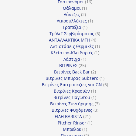
προϊόντα
16
Γαστρονόμοι
16
1
προϊόντα
Θάλαμοι
1
2
προϊόν
Λάντζες
2
προϊόντα
1
Λιποσυλλέκτες
1
1
προϊόν
Τραπέζια
1
προϊόν
6
Τρόλεϊ Σερβιρίσματος
6
4
προϊόντα
ΑΝΤΑΛΛΑΚΤΙΚΑ MTH
4
προϊόντα
1
Αντιστάσεις θερμικές
1
1
προϊόν
Κλείστρα-Κλειδαριές
1
1
προϊόν
Λάστιχα
1
25
προϊόν
ΒΙΤΡΙΝΕΣ
25
προϊόντα
2
Βιτρίνες Back Bar
2
προϊόντα
1
Βιτρίνες Mπύρας Subzero
1
προϊόν
6
Βιτρίνες Επιτραπέζιες για GN
6
1
προϊόντα
Βιτρίνες Κρασιών
1
προϊόν
1
Βιτρίνες Παγωτού
1
προϊόν
3
Βιτρίνες Συντήρησης
3
3
προϊόντα
Βιτρίνες Ψυχόμενες
3
21
προϊόντα
ΕΙΔΗ BARISTA
21
προϊόντα
1
Pitcher Rinser
1
1
προϊόν
Μπρελόκ
1
προϊόν
2
Πατητήρια
2