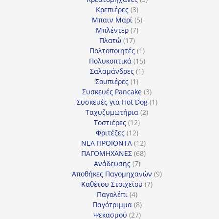
3
προϊόντα
Κρεπιέρες
3
προϊόντα
5
Μπαιν Μαρί
5
7
προϊόντα
Μπλέντερ
7
17
προϊόντα
Πλατώ
17
προϊόντα
1
Πολτοποιητές
1
προϊόν
15
Πολυκοπτικά
15
1
προϊόντα
Σαλαμάνδρες
1
1
προϊόν
Σουπιέρες
1
προϊόν
3
Συσκευές Pancake
3
προϊόντα
1
Συσκευές για Hot Dog
1
2
προϊόν
Ταχυζυμωτήρια
2
12
προϊόντα
Τοστιέρες
12
12
προϊόντα
Φριτέζες
12
προϊόντα
12
ΝΕΑ ΠΡΟΪΟΝΤΑ
12
προϊόντα
68
ΠΑΓΟΜΗΧΑΝΕΣ
68
7
προϊόντα
Ανάδευσης
7
προϊόντα
9
Αποθήκες Παγομηχανών
9
7
προϊόντα
Καθέτου Στοιχείου
7
4
προϊόντα
Παγολέπι
4
προϊόντα
8
Παγότριμμα
8
27
προϊόντα
Ψεκασμού
27