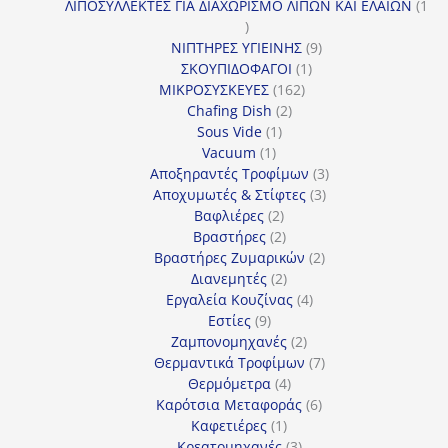
προϊόντα
ΛΙΠΟΣΥΛΛΕΚΤΕΣ ΓΙΑ ΔΙΑΧΩΡΙΣΜΟ ΛΙΠΩΝ ΚΑΙ ΕΛΑΙΩΝ
1
1
προϊόν
9
ΝΙΠΤΗΡΕΣ ΥΓΙΕΙΝΗΣ
9
1
προϊόντα
ΣΚΟΥΠΙΔΟΦΑΓΟΙ
1
162
προϊόν
ΜΙΚΡΟΣΥΣΚΕΥΕΣ
162
2
προϊόντα
Chafing Dish
2
1
προϊόντα
Sous Vide
1
1
προϊόν
Vacuum
1
προϊόν
3
Αποξηραντές Τροφίμων
3
3
προϊόντα
Αποχυμωτές & Στίφτες
3
2
προϊόντα
Βαφλιέρες
2
προϊόντα
2
Βραστήρες
2
προϊόντα
2
Βραστήρες Ζυμαρικών
2
2
προϊόντα
Διανεμητές
2
προϊόντα
4
Εργαλεία Κουζίνας
4
9
προϊόντα
Εστίες
9
προϊόντα
2
Ζαμπονομηχανές
2
προϊόντα
7
Θερμαντικά Τροφίμων
7
4
προϊόντα
Θερμόμετρα
4
προϊόντα
6
Καρότσια Μεταφοράς
6
1
προϊόντα
Καφετιέρες
1
προϊόν
3
Κρεατομηχανές
3