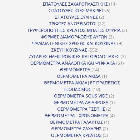
προϊόντα
14
ΣΠΑΤΟΥΛΕΣ ΖΑΧΑΡΟΠΛΑΣΤΙΚΗΣ
14
5
προϊόντα
ΣΠΑΤΟΥΛΕΣ ΙΣΙΕΣ ΜΑΚΡΙΕΣ
5
2
προϊόντα
ΣΠΑΤΟΥΛΕΣ ΞΥΛΙΝΕΣ
2
προϊόντα
22
ΤΡΙΦΤΕΣ ΑΝΟΞΕΙΔΩΤΟΙ
22
προϊόντα
2
ΤΡΥΦΕΡΟΠΟΙΗΤΕΣ ΚΡΕΑΤΟΣ ΜΠΑΤΕΣ ΣΦΥΡΙΑ
2
2
προϊόν
ΦΟΡΜΕΣ ΔΙΑΜΟΡΦΩΣΗΣ ΑΥΓΩΝ
2
προϊόντα
9
ΨΑΛΙΔΙΑ ΓΕΝΙΚΗΣ ΧΡΗΣΗΣ ΚΑΙ ΚΟΥΖΙΝΑΣ
9
552
προϊόντα
ΣΚΕΥΗ ΚΟΥΖΙΝΑΣ
552
προϊόντα
7
ΖΥΓΑΡΙΕΣ ΗΛΕΚΤΡΟΝΙΚΕΣ ΚΑΙ ΩΡΟΛΟΓΙΑΚΕΣ
7
61
προϊόν
ΘΕΡΜΟΜΕΤΡΑ ΑΝΑΛΟΓΙΚΑ ΚΑΙ ΨΗΦΙΑΚΑ
61
14
προϊόντ
ΘΕΡΜΟΜΕΤΡΑ
14
προϊόντα
1
ΘΕΡΜΟΜΕΤΡΑ ΑΚΙΔΑ
1
προϊόν
ΘΕΡΜΟΜΕΤΡΑ ΑΚΙΔΑ|ΕΠΙΤΡΑΠΕΖΙΟΣ
10
ΕΞΟΠΛΙΣΜΟΣ
10
προϊόντα
2
ΘΕΡΜΟΜΕΤΡΑ SOUS VIDE
2
προϊόντα
1
ΘΕΡΜΟΜΕΤΡΑ ΑΔΙΑΒΡΟΧΑ
1
2
προϊόν
ΘΕΡΜΟΜΕΤΡΑ ΤΣΕΠΗΣ
2
προϊόντα
4
ΘΕΡΜΟΜΕΤΡΑ - ΧΡΟΝΟΜΕΤΡΑ
4
1
προϊόντα
ΘΕΡΜΟΜΕΤΡΑ ΓΑΛΑΚΤΟΣ
1
2
προϊόν
ΘΕΡΜΟΜΕΤΡΑ ΖΑΧΑΡΗΣ
2
προϊόντα
3
ΘΕΡΜΟΜΕΤΡΑ ΚΡΕΑΤΟΣ
3