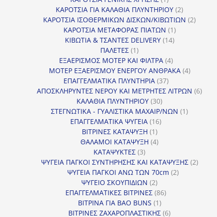
προϊόν
2
ΚΑΡΟΤΣΙΑ ΓΙΑ ΚΑΛΑΘΙΑ ΠΛΥΝΤΗΡΙΟΥ
2
προϊόντα
2
ΚΑΡΟΤΣΙΑ ΙΣΟΘΕΡΜΙΚΩΝ ΔΙΣΚΩΝ/ΚΙΒΩΤΙΩΝ
2
1
προϊόν
ΚΑΡΟΤΣΙΑ ΜΕΤΑΦΟΡΑΣ ΠΙΑΤΩΝ
1
14
προϊόν
ΚΙΒΩΤΙΑ & ΤΣΑΝΤΕΣ DELIVERY
14
1
προϊόντα
ΠΑΛΕΤΕΣ
1
προϊόν
4
ΕΞΑΕΡΙΣΜΟΣ ΜΟΤΕΡ ΚΑΙ ΦΙΛΤΡΑ
4
προϊόντα
4
ΜΟΤΕΡ ΕΞΑΕΡΙΣΜΟΥ ΕΝΕΡΓΟΥ ΑΝΘΡΑΚΑ
4
37
προϊόντ
ΕΠΑΓΓΕΛΜΑΤΙΚΑ ΠΛΥΝΤΗΡΙΑ
37
προϊόντα
6
ΑΠΟΣΚΛΗΡΥΝΤΕΣ ΝΕΡΟΥ ΚΑΙ ΜΕΤΡΗΤΕΣ ΛΙΤΡΩΝ
6
30
προϊ
ΚΑΛΑΘΙΑ ΠΛΥΝΤΗΡΙΟΥ
30
προϊόντα
1
ΣΤΕΓΝΩΤΙΚΑ - ΓΥΑΛΙΣΤΙΚΑ ΜΑΧΑΙΡ/ΝΩΝ
1
16
προϊόν
ΕΠΑΓΓΕΛΜΑΤΙΚΑ ΨΥΓΕΙΑ
16
1
προϊόντα
ΒΙΤΡΙΝΕΣ ΚΑΤΑΨΥΞΗ
1
προϊόν
4
ΘΑΛΑΜΟΙ ΚΑΤΑΨΥΞΗ
4
3
προϊόντα
ΚΑΤΑΨΥΚΤΕΣ
3
προϊόντα
2
ΨΥΓΕΙΑ ΠΑΓΚΟΙ ΣΥΝΤΗΡΗΣΗΣ ΚΑΙ ΚΑΤΑΨΥΞΗΣ
2
2
προϊό
ΨΥΓΕΙΑ ΠΑΓΚΟΙ ΑΝΩ ΤΩΝ 70cm
2
2
προϊόντα
ΨΥΓΕΙΟ ΣΚΟΥΠΙΔΙΩΝ
2
προϊόντα
86
ΕΠΑΓΓΕΛΜΑΤΙΚΕΣ ΒΙΤΡΙΝΕΣ
86
1
προϊόντα
ΒΙΤΡΙΝΑ ΓΙΑ BAO BUNS
1
προϊόν
6
ΒΙΤΡΙΝΕΣ ΖΑΧΑΡΟΠΛΑΣΤΙΚΗΣ
6