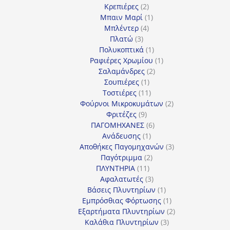
2
προϊόν
Κρεπιέρες
2
προϊόντα
1
Μπαιν Μαρί
1
4
προϊόν
Μπλέντερ
4
3
προϊόντα
Πλατώ
3
προϊόντα
1
Πολυκοπτικά
1
προϊόν
1
Ραφιέρες Χρωμίου
1
2
προϊόν
Σαλαμάνδρες
2
1
προϊόντα
Σουπιέρες
1
προϊόν
11
Τοστιέρες
11
προϊόντα
2
Φούρνοι Μικροκυμάτων
2
9
προϊόντα
Φριτέζες
9
προϊόντα
6
ΠΑΓΟΜΗΧΑΝΕΣ
6
1
προϊόντα
Ανάδευσης
1
προϊόν
3
Αποθήκες Παγομηχανών
3
2
προϊόντα
Παγότριμμα
2
11
προϊόντα
ΠΛΥΝΤΗΡΙΑ
11
προϊόντα
3
Αφαλατωτές
3
προϊόντα
1
Βάσεις Πλυντηρίων
1
προϊόν
1
Εμπρόσθιας Φόρτωσης
1
προϊόν
2
Εξαρτήματα Πλυντηρίων
2
3
προϊόντα
Καλάθια Πλυντηρίων
3