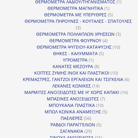
προϊόντα
1
ΘΕΡΜΟΜΕΤΡΑ ΛΑΔΙΟΥ/ΤΗΓΑΝΙΣΜΑΤΟΣ
1
1
προϊόν
ΘΕΡΜΟΜΕΤΡΑ ΜΑΓΝΗΤΙΚΑ
1
προϊόν
5
ΘΕΡΜΟΜΕΤΡΑ ΜΕ ΥΠΕΡΥΘΡΕΣ
5
προϊόντα
ΘΕΡΜΟΜΕΤΡΑ ΠΗΡΟΥΝΕΣ - ΚΟΥΤΑΛΕΣ - ΣΠΑΤΟΥΛΕΣ
3
3
προϊόντα
3
ΘΕΡΜΟΜΕΤΡΑ ΠΟΛΛΑΠΛΩΝ ΧΡΗΣΕΩΝ
3
4
προϊόντ
ΘΕΡΜΟΜΕΤΡΑ ΦΟΥΡΝΟΥ
4
προϊόντα
10
ΘΕΡΜΟΜΕΤΡΑ ΨΥΓΕΙΟΥ-ΚΑΤΑΨΥΞΗΣ
10
5
προϊόντα
ΘΗΚΕΣ - ΚΑΛΥΜΜΑΤΑ
5
1
προϊόντα
ΥΓΡΟΜΕΤΡΑ
1
προϊόν
8
ΚΑΝΑΤΕΣ ΜΕΖΟΥΡΑ
8
προϊόντα
10
ΚΟΠΤΕΣ ΖΥΜΗΣ INOX ΚΑΙ ΠΛΑΣΤΙΚΟΙ
10
προϊόντα
6
ΚΡΕΜΑΣΤΡΕΣ, ΓΑΝΤΖΟΙ ΕΡΓΑΛΕΙΩΝ ΚΑΙ ΤΣΙΓΚΕΛΙΑ
6
14
προϊ
ΛΕΚΑΝΕΣ ΚΩΝΙΚΕΣ
14
προϊόντα
16
ΜΑΡΜΙΤΕΣ ΑΝΟΞΕΙΔΩΤΕΣ ΜΕ Η' ΧΩΡΙΣ ΚΑΠΑΚΙ
16
7
προϊ
ΜΠΑΣΙΝΕΣ ΑΝΟΞΕΙΔΩΤΕΣ
7
10
προϊόντα
ΜΠΟΥΚΑΛΙΑ ΠΛΑΣΤΙΚΑ
10
προϊόντα
5
ΜΠΩΛ ΚΩΝΙΚΑ ΑΝΑΜΕΙΞΗΣ
5
56
προϊόντα
ΠΑΕΛΙΕΡΕΣ
56
προϊόντα
5
ΡΑΒΔΟΙ ΠΑΡΑΓΓΕΛΙΩΝ
5
29
προϊόντα
ΣΑΓΑΝΑΚΙΑ
29
προϊόντα
16
ΣΙΝΟΥΑ ΑΝΟΞΕΙΔΩΤΑ
16