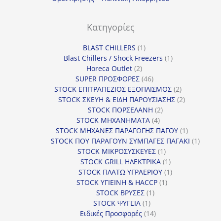
Κατηγορίες
1
BLAST CHILLERS
1
προϊόν
1
Blast Chillers / Shock Freezers
1
2
προϊόν
Horeca Outlet
2
προϊόντα
46
SUPER ΠΡΟΣΦΟΡΕΣ
46
προϊόντα
2
STOCK ΕΠΙΤΡΑΠΕΖΙΟΣ ΕΞΟΠΛΙΣΜΟΣ
2
προϊόντα
2
STOCK ΣΚΕΥΗ & ΕΙΔΗ ΠΑΡΟΥΣΙΑΣΗΣ
2
2
προϊόντα
STOCK ΠΟΡΣΕΛΑΝΗ
2
4
προϊόντα
STOCK ΜΗΧΑΝΗΜΑΤΑ
4
προϊόντα
1
STOCK ΜΗΧΑΝΕΣ ΠΑΡΑΓΩΓΗΣ ΠΑΓΟΥ
1
προϊόν
1
STOCK ΠΟΥ ΠΑΡΑΓΟΥΝ ΣΥΜΠΑΓΕΣ ΠΑΓΑΚΙ
1
1
προϊόν
STOCK ΜΙΚΡΟΣΥΣΚΕΥΕΣ
1
προϊόν
1
STOCK GRILL ΗΛΕΚΤΡΙΚΑ
1
προϊόν
1
STOCK ΠΛΑΤΩ ΥΓΡΑΕΡΙΟΥ
1
1
προϊόν
STOCK ΥΓΙΕΙΝΗ & HACCP
1
1
προϊόν
STOCK ΒΡΥΣΕΣ
1
1
προϊόν
STOCK ΨΥΓΕΙΑ
1
προϊόν
14
Ειδικές Προσφορές
14