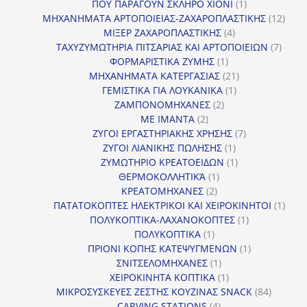
προϊόν
1
ΠΟΥ ΠΑΡΑΓΟΥΝ ΣΚΛΗΡΟ ΧΙΟΝΙ
1
προϊόν
12
ΜΗΧΑΝΗΜΑΤΑ ΑΡΤΟΠΟΙΕΙΑΣ-ΖΑΧΑΡΟΠΛΑΣΤΙΚΗΣ
12
4
προϊ
ΜΙΞΕΡ ΖΑΧΑΡΟΠΛΑΣΤΙΚΗΣ
4
προϊόντα
7
ΤΑΧΥΖΥΜΩΤΗΡΙΑ ΠΙΤΣΑΡΙΑΣ ΚΑΙ ΑΡΤΟΠΟΙΕΙΩΝ
7
1
προϊό
ΦΟΡΜΑΡΙΣΤΙΚΑ ΖΥΜΗΣ
1
προϊόν
21
ΜΗΧΑΝΗΜΑΤΑ ΚΑΤΕΡΓΑΣΙΑΣ
21
1
προϊόντα
ΓΕΜΙΣΤΙΚΑ ΓΙΑ ΛΟΥΚΑΝΙΚΑ
1
2
προϊόν
ΖΑΜΠΟΝΟΜΗΧΑΝΕΣ
2
2
προϊόντα
ΜΕ ΙΜΑΝΤΑ
2
προϊόντα
7
ΖΥΓΟΙ ΕΡΓΑΣΤΗΡΙΑΚΗΣ ΧΡΗΣΗΣ
7
1
προϊόντα
ΖΥΓΟΙ ΛΙΑΝΙΚΗΣ ΠΩΛΗΣΗΣ
1
προϊόν
1
ΖΥΜΩΤΗΡΙΟ ΚΡΕΑΤΟΕΙΔΩΝ
1
1
προϊόν
ΘΕΡΜΟΚΟΛΛΗΤΙΚΆ
1
2
προϊόν
ΚΡΕΑΤΟΜΗΧΑΝΕΣ
2
προϊόντα
1
ΠΑΤΑΤΟΚΟΠΤΕΣ ΗΛΕΚΤΡΙΚΟΙ ΚΑΙ ΧΕΙΡΟΚΙΝΗΤΟΙ
1
1
προϊ
ΠΟΛΥΚΟΠΤΙΚΑ-ΛΑΧΑΝΟΚΟΠΤΕΣ
1
1
προϊόν
ΠΟΛΥΚΟΠΤΙΚΑ
1
προϊόν
1
ΠΡΙΟΝΙ ΚΟΠΗΣ ΚΑΤΕΨΥΓΜΕΝΩΝ
1
1
προϊόν
ΣΝΙΤΣΕΛΟΜΗΧΑΝΕΣ
1
προϊόν
1
ΧΕΙΡΟΚΙΝΗΤΑ ΚΟΠΤΙΚΑ
1
προϊόν
84
ΜΙΚΡΟΣΥΣΚΕΥΕΣ ΖΕΣΤΗΣ ΚΟΥΖΙΝΑΣ SNACK
84
4
προϊόντ
CARVING STATIONS
4