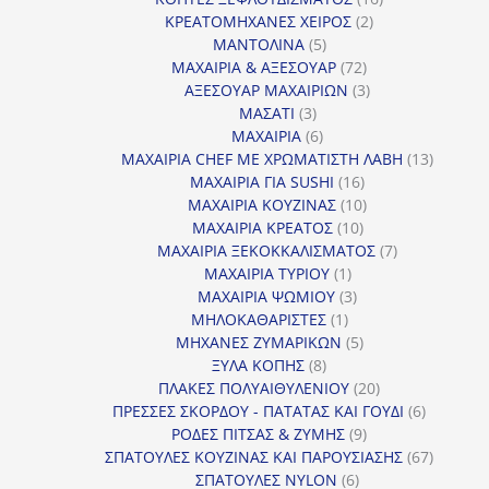
2
προϊόντα
ΚΡΕΑΤΟΜΗΧΑΝΕΣ ΧΕΙΡΟΣ
2
5
προϊόντα
ΜΑΝΤΟΛΙΝΑ
5
προϊόντα
72
ΜΑΧΑΙΡΙΑ & ΑΞΕΣΟΥΑΡ
72
προϊόντα
3
ΑΞΕΣΟΥΑΡ ΜΑΧΑΙΡΙΩΝ
3
3
προϊόντα
ΜΑΣΑΤΙ
3
προϊόντα
6
ΜΑΧΑΙΡΙΑ
6
προϊόντα
13
ΜΑΧΑΙΡΙΑ CHEF ΜΕ ΧΡΩΜΑΤΙΣΤΗ ΛΑΒΗ
13
16
προϊόντ
ΜΑΧΑΙΡΙΑ ΓΙΑ SUSHI
16
προϊόντα
10
ΜΑΧΑΙΡΙΑ ΚΟΥΖΙΝΑΣ
10
10
προϊόντα
ΜΑΧΑΙΡΙΑ ΚΡΕΑΤΟΣ
10
προϊόντα
7
ΜΑΧΑΙΡΙΑ ΞΕΚΟΚΚΑΛΙΣΜΑΤΟΣ
7
1
προϊόντα
ΜΑΧΑΙΡΙΑ ΤΥΡΙΟΥ
1
προϊόν
3
ΜΑΧΑΙΡΙΑ ΨΩΜΙΟΥ
3
1
προϊόντα
ΜΗΛΟΚΑΘΑΡΙΣΤΕΣ
1
προϊόν
5
ΜΗΧΑΝΕΣ ΖΥΜΑΡΙΚΩΝ
5
8
προϊόντα
ΞΥΛΑ ΚΟΠΗΣ
8
προϊόντα
20
ΠΛΑΚΕΣ ΠΟΛΥΑΙΘΥΛΕΝΙΟΥ
20
προϊόντα
6
ΠΡΕΣΣΕΣ ΣΚΟΡΔΟΥ - ΠΑΤΑΤΑΣ ΚΑΙ ΓΟΥΔΙ
6
9
προϊόντα
ΡΟΔΕΣ ΠΙΤΣΑΣ & ΖΥΜΗΣ
9
προϊόντα
67
ΣΠΑΤΟΥΛΕΣ ΚΟΥΖΙΝΑΣ ΚΑΙ ΠΑΡΟΥΣΙΑΣΗΣ
67
6
προϊόντ
ΣΠΑΤΟΥΛΕΣ NYLON
6