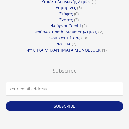
προϊόντα
1
Καπέλα Απαγωγής Ατμών
1
5
προϊόν
Λαμαρίνες
5
6
προϊόντα
Στόφες
6
προϊόντα
3
Σχάρες
3
προϊόντα
2
Φούρνοι Combi
2
προϊόντα
2
Φούρνοι Combi Steamer (Ατμού)
2
18
προϊόντα
Φούρνοι Πίτσας
18
2
προϊόντα
ΨΥΓΕΙΑ
2
προϊόντα
1
ΨΥΚΤΙΚΑ ΜΗΧΑΝΗΜΑΤΑ MONOBLOCK
1
προϊόν
Subscribe
SUBSCRIBE