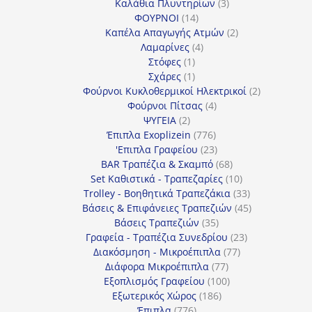
3
προϊόντα
Καλάθια Πλυντηρίων
3
14
προϊόντα
ΦΟΥΡΝΟΙ
14
προϊόντα
2
Καπέλα Απαγωγής Ατμών
2
4
προϊόντα
Λαμαρίνες
4
1
προϊόντα
Στόφες
1
προϊόν
1
Σχάρες
1
προϊόν
2
Φούρνοι Κυκλοθερμικοί Ηλεκτρικοί
2
4
προϊόντα
Φούρνοι Πίτσας
4
2
προϊόντα
ΨΥΓΕΙΑ
2
προϊόντα
776
Έπιπλα Exoplizein
776
προϊόντα
23
'Επιπλα Γραφείου
23
προϊόντα
68
BAR Τραπέζια & Σκαμπό
68
προϊόντα
10
Set Καθιστικά - Τραπεζαρίες
10
προϊόντα
33
Trolley - Βοηθητικά Τραπεζάκια
33
προϊόντα
45
Βάσεις & Επιφάνειες Τραπεζιών
45
35
προϊόντα
Βάσεις Τραπεζιών
35
προϊόντα
23
Γραφεία - Τραπέζια Συνεδρίου
23
77
προϊόντα
Διακόσμηση - Μικροέπιπλα
77
77
προϊόντα
Διάφορα Μικροέπιπλα
77
προϊόντα
100
Εξοπλισμός Γραφείου
100
186
προϊόντα
Εξωτερικός Χώρος
186
776
προϊόντα
Έπιπλα
776