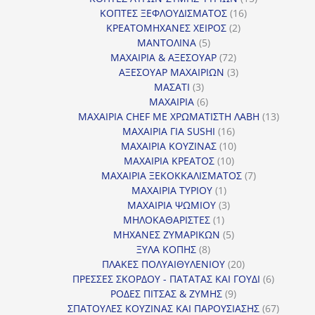
16
προϊόντα
ΚΟΠΤΕΣ ΞΕΦΛΟΥΔΙΣΜΑΤΟΣ
16
2
προϊόντα
ΚΡΕΑΤΟΜΗΧΑΝΕΣ ΧΕΙΡΟΣ
2
5
προϊόντα
ΜΑΝΤΟΛΙΝΑ
5
προϊόντα
72
ΜΑΧΑΙΡΙΑ & ΑΞΕΣΟΥΑΡ
72
προϊόντα
3
ΑΞΕΣΟΥΑΡ ΜΑΧΑΙΡΙΩΝ
3
3
προϊόντα
ΜΑΣΑΤΙ
3
προϊόντα
6
ΜΑΧΑΙΡΙΑ
6
προϊόντα
13
ΜΑΧΑΙΡΙΑ CHEF ΜΕ ΧΡΩΜΑΤΙΣΤΗ ΛΑΒΗ
13
16
προϊόντ
ΜΑΧΑΙΡΙΑ ΓΙΑ SUSHI
16
προϊόντα
10
ΜΑΧΑΙΡΙΑ ΚΟΥΖΙΝΑΣ
10
10
προϊόντα
ΜΑΧΑΙΡΙΑ ΚΡΕΑΤΟΣ
10
προϊόντα
7
ΜΑΧΑΙΡΙΑ ΞΕΚΟΚΚΑΛΙΣΜΑΤΟΣ
7
1
προϊόντα
ΜΑΧΑΙΡΙΑ ΤΥΡΙΟΥ
1
προϊόν
3
ΜΑΧΑΙΡΙΑ ΨΩΜΙΟΥ
3
1
προϊόντα
ΜΗΛΟΚΑΘΑΡΙΣΤΕΣ
1
προϊόν
5
ΜΗΧΑΝΕΣ ΖΥΜΑΡΙΚΩΝ
5
8
προϊόντα
ΞΥΛΑ ΚΟΠΗΣ
8
προϊόντα
20
ΠΛΑΚΕΣ ΠΟΛΥΑΙΘΥΛΕΝΙΟΥ
20
προϊόντα
6
ΠΡΕΣΣΕΣ ΣΚΟΡΔΟΥ - ΠΑΤΑΤΑΣ ΚΑΙ ΓΟΥΔΙ
6
9
προϊόντα
ΡΟΔΕΣ ΠΙΤΣΑΣ & ΖΥΜΗΣ
9
προϊόντα
67
ΣΠΑΤΟΥΛΕΣ ΚΟΥΖΙΝΑΣ ΚΑΙ ΠΑΡΟΥΣΙΑΣΗΣ
67