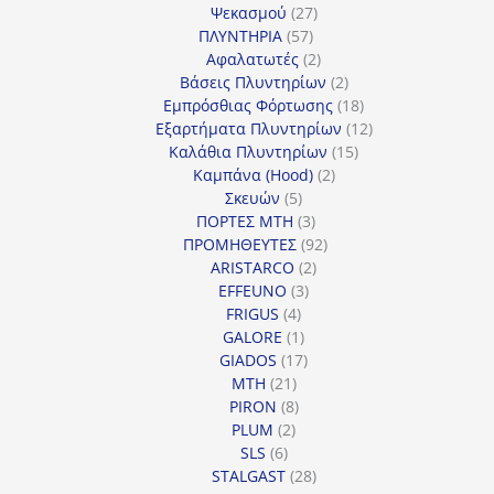
27
προϊόντα
Ψεκασμού
27
57
προϊόντα
ΠΛΥΝΤΗΡΙΑ
57
προϊόντα
2
Αφαλατωτές
2
προϊόντα
2
Βάσεις Πλυντηρίων
2
προϊόντα
18
Εμπρόσθιας Φόρτωσης
18
προϊόντα
12
Εξαρτήματα Πλυντηρίων
12
15
προϊόντα
Καλάθια Πλυντηρίων
15
2
προϊόντα
Καμπάνα (Hood)
2
5
προϊόντα
Σκευών
5
προϊόντα
3
ΠΟΡΤΕΣ MTH
3
προϊόντα
92
ΠΡΟΜΗΘΕΥΤΕΣ
92
2
προϊόντα
ARISTARCO
2
3
προϊόντα
EFFEUNO
3
4
προϊόντα
FRIGUS
4
προϊόντα
1
GALORE
1
προϊόν
17
GIADOS
17
21
προϊόντα
MTH
21
προϊόντα
8
PIRON
8
2
προϊόντα
PLUM
2
6
προϊόντα
SLS
6
προϊόντα
28
STALGAST
28