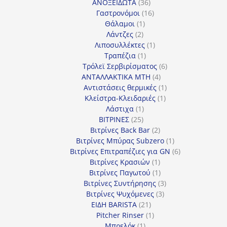
προϊόντα
36
ΑΝΟΞΕΙΔΩΤΑ
36
προϊόντα
16
Γαστρονόμοι
16
1
προϊόντα
Θάλαμοι
1
2
προϊόν
Λάντζες
2
προϊόντα
1
Λιποσυλλέκτες
1
1
προϊόν
Τραπέζια
1
προϊόν
6
Τρόλεϊ Σερβιρίσματος
6
4
προϊόντα
ΑΝΤΑΛΛΑΚΤΙΚΑ MTH
4
προϊόντα
1
Αντιστάσεις θερμικές
1
1
προϊόν
Κλείστρα-Κλειδαριές
1
1
προϊόν
Λάστιχα
1
25
προϊόν
ΒΙΤΡΙΝΕΣ
25
προϊόντα
2
Βιτρίνες Back Bar
2
προϊόντα
1
Βιτρίνες Mπύρας Subzero
1
προϊόν
6
Βιτρίνες Επιτραπέζιες για GN
6
1
προϊόντα
Βιτρίνες Κρασιών
1
προϊόν
1
Βιτρίνες Παγωτού
1
προϊόν
3
Βιτρίνες Συντήρησης
3
3
προϊόντα
Βιτρίνες Ψυχόμενες
3
21
προϊόντα
ΕΙΔΗ BARISTA
21
προϊόντα
1
Pitcher Rinser
1
1
προϊόν
Μπρελόκ
1