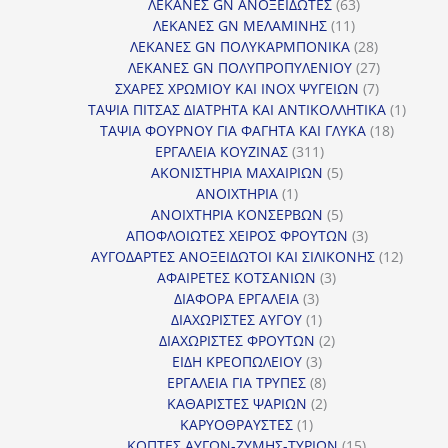
προϊόντα
63
ΛΕΚΑΝΕΣ GN ΑΝΟΞΕΙΔΩΤΕΣ
63
11
προϊόντα
ΛΕΚΑΝΕΣ GN ΜΕΛΑΜΙΝΗΣ
11
προϊόντα
28
ΛΕΚΑΝΕΣ GN ΠΟΛΥΚΑΡΜΠΟΝΙΚΑ
28
προϊόντα
27
ΛΕΚΑΝΕΣ GN ΠΟΛΥΠΡΟΠΥΛΕΝΙΟΥ
27
7
προϊόντα
ΣΧΑΡΕΣ ΧΡΩΜΙΟΥ ΚΑΙ INOX ΨΥΓΕΙΩΝ
7
προϊόντα
1
ΤΑΨΙΑ ΠΙΤΣΑΣ ΔΙΑΤΡΗΤΑ ΚΑΙ ΑΝΤΙΚΟΛΛΗΤΙΚΑ
1
18
προϊόν
ΤΑΨΙΑ ΦΟΥΡΝΟΥ ΓΙΑ ΦΑΓΗΤΑ ΚΑΙ ΓΛΥΚΑ
18
311
προϊόντ
ΕΡΓΑΛΕΙΑ ΚΟΥΖΙΝΑΣ
311
προϊόντα
5
ΑΚΟΝΙΣΤΗΡΙΑ ΜΑΧΑΙΡΙΩΝ
5
1
προϊόντα
ΑΝΟΙΧΤΗΡΙΑ
1
προϊόν
5
ΑΝΟΙΧΤΗΡΙΑ ΚΟΝΣΕΡΒΩΝ
5
προϊόντα
3
ΑΠΟΦΛΟΙΩΤΕΣ ΧΕΙΡΟΣ ΦΡΟΥΤΩΝ
3
προϊόντα
12
ΑΥΓΟΔΑΡΤΕΣ ΑΝΟΞΕΙΔΩΤΟΙ ΚΑΙ ΣΙΛΙΚΟΝΗΣ
12
3
προϊόν
ΑΦΑΙΡΕΤΕΣ ΚΟΤΣΑΝΙΩΝ
3
3
προϊόντα
ΔΙΑΦΟΡΑ ΕΡΓΑΛΕΙΑ
3
προϊόντα
1
ΔΙΑΧΩΡΙΣΤΕΣ ΑΥΓΟΥ
1
προϊόν
2
ΔΙΑΧΩΡΙΣΤΕΣ ΦΡΟΥΤΩΝ
2
3
προϊόντα
ΕΙΔΗ ΚΡΕΟΠΩΛΕΙΟΥ
3
προϊόντα
8
ΕΡΓΑΛΕΙΑ ΓΙΑ ΤΡΥΠΕΣ
8
προϊόντα
2
ΚΑΘΑΡΙΣΤΕΣ ΨΑΡΙΩΝ
2
1
προϊόντα
ΚΑΡΥΟΘΡΑΥΣΤΕΣ
1
προϊόν
15
ΚΟΠΤΕΣ ΑΥΓΩΝ-ΖΥΜΗΣ-ΤΥΡΙΩΝ
15