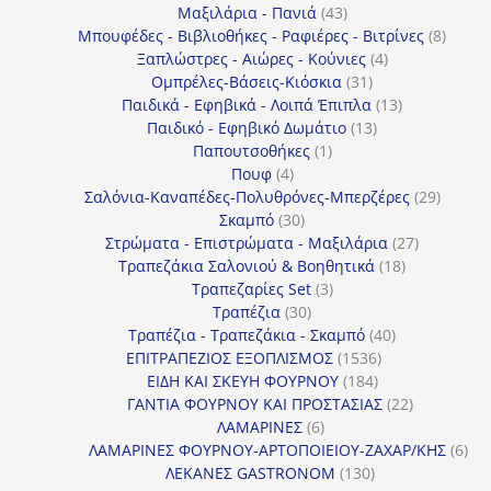
43
προϊόντα
Μαξιλάρια - Πανιά
43
προϊόντα
8
Μπουφέδες - Βιβλιοθήκες - Ραφιέρες - Βιτρίνες
8
4
προϊό
Ξαπλώστρες - Αιώρες - Κούνιες
4
31
προϊόντα
Ομπρέλες-Βάσεις-Κιόσκια
31
προϊόντα
13
Παιδικά - Εφηβικά - Λοιπά Έπιπλα
13
13
προϊόντα
Παιδικό - Εφηβικό Δωμάτιο
13
1
προϊόντα
Παπουτσοθήκες
1
4
προϊόν
Πουφ
4
προϊόντα
29
Σαλόνια-Καναπέδες-Πολυθρόνες-Μπερζέρες
29
30
προϊόν
Σκαμπό
30
προϊόντα
27
Στρώματα - Επιστρώματα - Μαξιλάρια
27
18
προϊόντα
Τραπεζάκια Σαλονιού & Βοηθητικά
18
3
προϊόντα
Τραπεζαρίες Set
3
30
προϊόντα
Τραπέζια
30
προϊόντα
40
Τραπέζια - Τραπεζάκια - Σκαμπό
40
1536
προϊόντα
ΕΠΙΤΡΑΠΕΖΙΟΣ ΕΞΟΠΛΙΣΜΟΣ
1536
184
προϊόντα
ΕΙΔΗ ΚΑΙ ΣΚΕΥΗ ΦΟΥΡΝΟΥ
184
προϊόντα
22
ΓΑΝΤΙΑ ΦΟΥΡΝΟΥ ΚΑΙ ΠΡΟΣΤΑΣΙΑΣ
22
6
προϊόντα
ΛΑΜΑΡΙΝΕΣ
6
προϊόντα
6
ΛΑΜΑΡΙΝΕΣ ΦΟΥΡΝΟΥ-ΑΡΤΟΠΟΙΕΙΟΥ-ΖΑΧΑΡ/ΚΗΣ
6
130
προ
ΛΕΚΑΝΕΣ GASTRONOM
130