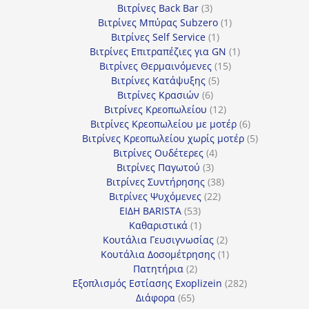
προϊόντα
3
Βιτρίνες Back Bar
3
προϊόντα
1
Βιτρίνες Mπύρας Subzero
1
1
προϊόν
Βιτρίνες Self Service
1
προϊόν
1
Βιτρίνες Επιτραπέζιες για GN
1
15
προϊόν
Βιτρίνες Θερμαινόμενες
15
5
προϊόντα
Βιτρίνες Κατάψυξης
5
6
προϊόντα
Βιτρίνες Κρασιών
6
προϊόντα
12
Βιτρίνες Κρεοπωλείου
12
προϊόντα
6
Βιτρίνες Κρεοπωλείου με μοτέρ
6
προϊόντα
5
Βιτρίνες Κρεοπωλείου χωρίς μοτέρ
5
4
προϊόντα
Βιτρίνες Ουδέτερες
4
3
προϊόντα
Βιτρίνες Παγωτού
3
προϊόντα
38
Βιτρίνες Συντήρησης
38
22
προϊόντα
Βιτρίνες Ψυχόμενες
22
53
προϊόντα
ΕΙΔΗ BARISTA
53
προϊόντα
1
Καθαριστικά
1
προϊόν
2
Κουτάλια Γευσιγνωσίας
2
προϊόντα
1
Κουτάλια Δοσομέτρησης
1
2
προϊόν
Πατητήρια
2
προϊόντα
282
Εξοπλισμός Εστίασης Exoplizein
282
65
προϊόντα
Διάφορα
65