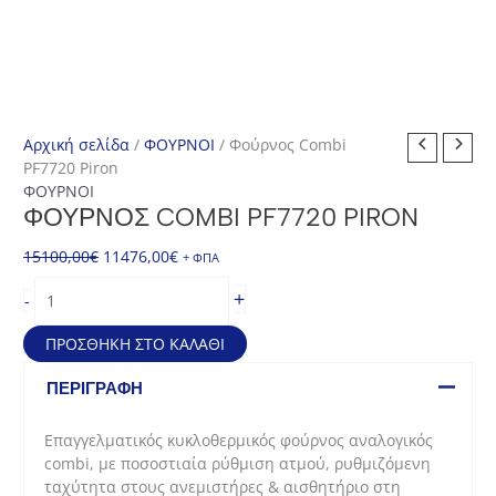
Αρχική σελίδα
/
ΦΟΥΡΝΟΙ
/ Φούρνος Combi
PF7720 Piron
ΦΟΥΡΝΟΙ
ΦΟΎΡΝΟΣ COMBI PF7720 PIRON
Original
Η
15100,00
€
11476,00
€
+ ΦΠΑ
price
τρέχουσα
Φούρνος
+
-
was:
τιμή
Combi
15100,00€.
είναι:
PF7720
ΠΡΟΣΘΉΚΗ ΣΤΟ ΚΑΛΆΘΙ
11476,00€.
Piron
ποσότητα
ΠΕΡΙΓΡΑΦΉ
Επαγγελματικός κυκλοθερμικός φούρνος αναλογικός
combi, με ποσοστιαία ρύθμιση ατμού, ρυθμιζόμενη
ταχύτητα στους ανεμιστήρες & αισθητήριο στη