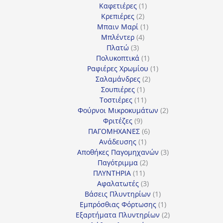
1
προϊόν
Καφετιέρες
1
2
προϊόν
Κρεπιέρες
2
προϊόντα
1
Μπαιν Μαρί
1
4
προϊόν
Μπλέντερ
4
3
προϊόντα
Πλατώ
3
προϊόντα
1
Πολυκοπτικά
1
προϊόν
1
Ραφιέρες Χρωμίου
1
2
προϊόν
Σαλαμάνδρες
2
1
προϊόντα
Σουπιέρες
1
προϊόν
11
Τοστιέρες
11
προϊόντα
2
Φούρνοι Μικροκυμάτων
2
9
προϊόντα
Φριτέζες
9
προϊόντα
6
ΠΑΓΟΜΗΧΑΝΕΣ
6
1
προϊόντα
Ανάδευσης
1
προϊόν
3
Αποθήκες Παγομηχανών
3
2
προϊόντα
Παγότριμμα
2
11
προϊόντα
ΠΛΥΝΤΗΡΙΑ
11
προϊόντα
3
Αφαλατωτές
3
προϊόντα
1
Βάσεις Πλυντηρίων
1
προϊόν
1
Εμπρόσθιας Φόρτωσης
1
προϊόν
2
Εξαρτήματα Πλυντηρίων
2