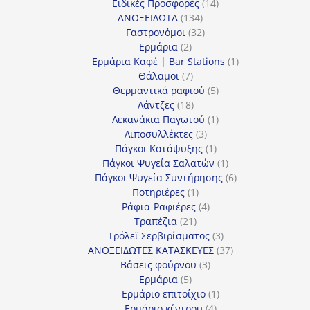
προϊόν
14
Ειδικές Προσφορές
14
134
προϊόντα
ΑΝΟΞΕΙΔΩΤΑ
134
προϊόντα
32
Γαστρονόμοι
32
2
προϊόντα
Ερμάρια
2
προϊόντα
1
Ερμάρια Καφέ | Bar Stations
1
7
προϊόν
Θάλαμοι
7
προϊόντα
5
Θερμαντικά ραφιού
5
18
προϊόντα
Λάντζες
18
προϊόντα
1
Λεκανάκια Παγωτού
1
3
προϊόν
Λιποσυλλέκτες
3
προϊόντα
1
Πάγκοι Κατάψυξης
1
προϊόν
1
Πάγκοι Ψυγεία Σαλατών
1
προϊόν
6
Πάγκοι Ψυγεία Συντήρησης
6
1
προϊόντα
Ποτηριέρες
1
προϊόν
4
Ράφια-Ραφιέρες
4
21
προϊόντα
Τραπέζια
21
προϊόντα
3
Τρόλεϊ Σερβιρίσματος
3
προϊόντα
37
ΑΝΟΞΕΙΔΩΤΕΣ ΚΑΤΑΣΚΕΥΕΣ
37
3
προϊόντα
Βάσεις φούρνου
3
5
προϊόντα
Ερμάρια
5
προϊόντα
1
Ερμάριο επιτοίχιο
1
4
προϊόν
Ερμάριο κέντρου
4