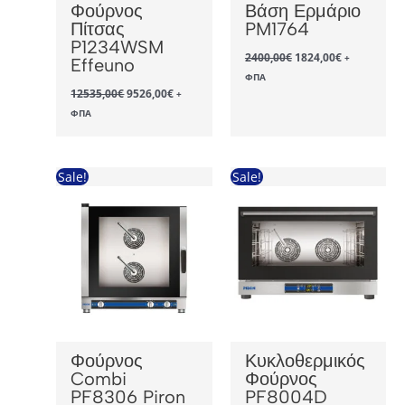
Φούρνος
Βάση Ερμάριο
Πίτσας
PM1764
P1234WSM
Original
Η
2400,00
€
1824,00
€
+
Effeuno
price
τρέχουσα
ΦΠΑ
was:
τιμή
Original
Η
12535,00
€
9526,00
€
+
2400,00€.
είναι:
price
τρέχουσα
1824,00€.
ΦΠΑ
was:
τιμή
12535,00€.
είναι:
9526,00€.
Sale!
Sale!
Φούρνος
Κυκλοθερμικός
Combi
Φούρνος
PF8306 Piron
PF8004D