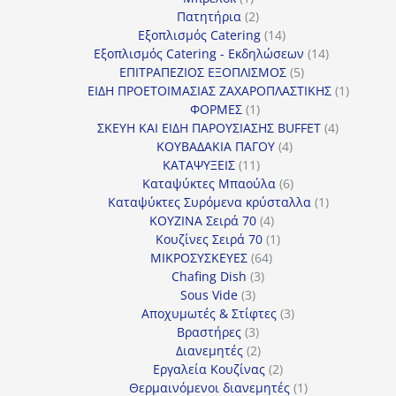
προϊόν
2
Πατητήρια
2
προϊόντα
14
Εξοπλισμός Catering
14
προϊόντα
14
Εξοπλισμός Catering - Εκδηλώσεων
14
5
προϊόντα
ΕΠΙΤΡΑΠΕΖΙΟΣ ΕΞΟΠΛΙΣΜΟΣ
5
προϊόντα
1
ΕΙΔΗ ΠΡΟΕΤΟΙΜΑΣΙΑΣ ΖΑΧΑΡΟΠΛΑΣΤΙΚΗΣ
1
1
προϊόν
ΦΟΡΜΕΣ
1
προϊόν
4
ΣΚΕΥΗ ΚΑΙ ΕΙΔΗ ΠΑΡΟΥΣΙΑΣΗΣ BUFFET
4
4
προϊόντα
ΚΟΥΒΑΔΑΚΙΑ ΠΑΓΟΥ
4
11
προϊόντα
ΚΑΤΑΨΥΞΕΙΣ
11
προϊόντα
6
Καταψύκτες Μπαούλα
6
προϊόντα
1
Καταψύκτες Συρόμενα κρύσταλλα
1
4
προϊόν
ΚΟΥΖΙΝΑ Σειρά 70
4
προϊόντα
1
Κουζίνες Σειρά 70
1
64
προϊόν
ΜΙΚΡΟΣΥΣΚΕΥΕΣ
64
3
προϊόντα
Chafing Dish
3
3
προϊόντα
Sous Vide
3
προϊόντα
3
Αποχυμωτές & Στίφτες
3
3
προϊόντα
Βραστήρες
3
προϊόντα
2
Διανεμητές
2
προϊόντα
2
Εργαλεία Κουζίνας
2
προϊόντα
1
Θερμαινόμενοι διανεμητές
1