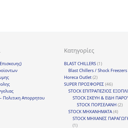
ι
Κατηγορίες
1
(Επισκευης)
BLAST CHILLERS
1
προϊόν
ροϊοντων
Blast Chillers / Shock Freezers
2
ωμης
Horeca Outlet
2
προϊόντα
46
τολης
SUPER ΠΡΟΣΦΟΡΕΣ
46
προϊόντ
γελιας
STOCK ΕΠΙΤΡΑΠΕΖΙΟΣ ΕΞΟΠΛ
– Πολιτικη Απορρητου
STOCK ΣΚΕΥΗ & ΕΙΔΗ ΠΑΡΟ
2
STOCK ΠΟΡΣΕΛΑΝΗ
2
4
πρ
STOCK ΜΗΧΑΝΗΜΑΤΑ
4
προϊ
STOCK ΜΗΧΑΝΕΣ ΠΑΡΑΓΩΓ
1
1