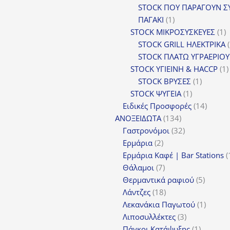
προϊόν
STOCK ΠΟΥ ΠΑΡΑΓΟΥΝ Σ
1
ΠΑΓΑΚΙ
1
προϊόν
1
STOCK ΜΙΚΡΟΣΥΣΚΕΥΕΣ
1
π
STOCK GRILL ΗΛΕΚΤΡΙΚΑ
STOCK ΠΛΑΤΩ ΥΓΡΑΕΡΙΟΥ
STOCK ΥΓΙΕΙΝΗ & HACCP
1
1
STOCK ΒΡΥΣΕΣ
1
1
προϊόν
STOCK ΨΥΓΕΙΑ
1
προϊόν
14
Ειδικές Προσφορές
14
134
προϊόν
ΑΝΟΞΕΙΔΩΤΑ
134
προϊόντα
32
Γαστρονόμοι
32
2
προϊόντα
Ερμάρια
2
προϊόντα
Ερμάρια Καφέ | Bar Stations
7
Θάλαμοι
7
προϊόντα
5
Θερμαντικά ραφιού
5
18
προϊόν
Λάντζες
18
προϊόντα
1
Λεκανάκια Παγωτού
1
3
προϊόν
Λιποσυλλέκτες
3
προϊόντα
1
Πάγκοι Κατάψυξης
1