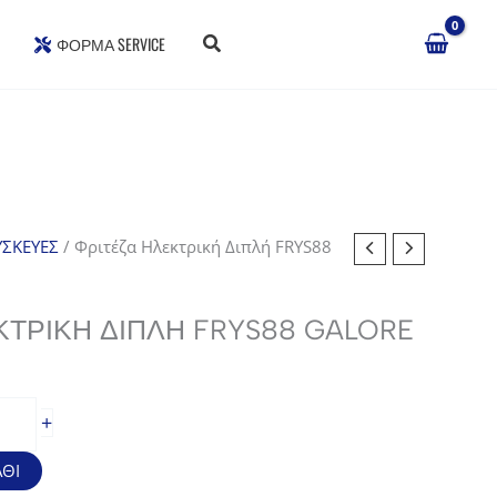
ΦΌΡΜΑ SERVICE
ΣΚΕΥΕΣ
/ Φριτέζα Ηλεκτρική Διπλή FRYS88
ΚΤΡΙΚΉ ΔΙΠΛΉ FRYS88 GALORE
σα
+
ΘΙ
.