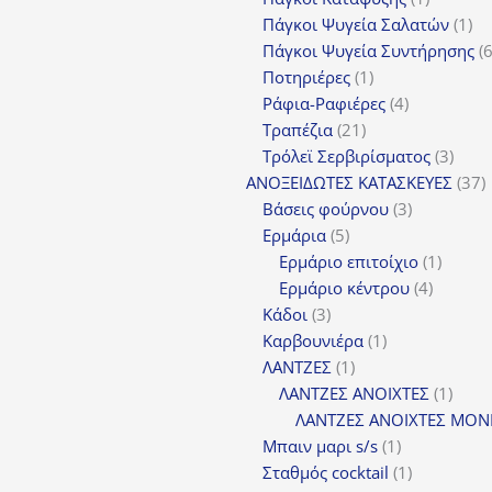
προϊόν
1
Πάγκοι Ψυγεία Σαλατών
1
πρ
Πάγκοι Ψυγεία Συντήρησης
1
Ποτηριέρες
1
προϊόν
4
Ράφια-Ραφιέρες
4
21
προϊόντα
Τραπέζια
21
προϊόντα
3
Τρόλεϊ Σερβιρίσματος
3
προϊ
3
ΑΝΟΞΕΙΔΩΤΕΣ ΚΑΤΑΣΚΕΥΕΣ
37
3
π
Βάσεις φούρνου
3
5
προϊόντα
Ερμάρια
5
προϊόντα
1
Ερμάριο επιτοίχιο
1
4
προϊόν
Ερμάριο κέντρου
4
3
προϊόντ
Κάδοι
3
προϊόντα
1
Καρβουνιέρα
1
1
προϊόν
ΛΑΝΤΖΕΣ
1
προϊόν
1
ΛΑΝΤΖΕΣ ΑΝΟΙΧΤΕΣ
1
προϊ
ΛΑΝΤΖΕΣ ΑΝΟΙΧΤΕΣ ΜΟΝ
1
Μπαιν μαρι s/s
1
προϊόν
1
Σταθμός cocktail
1