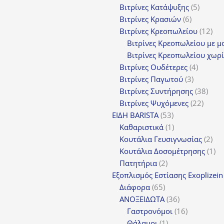
5
π
Βιτρίνες Κατάψυξης
5
6
προϊόν
Βιτρίνες Κρασιών
6
προϊόντα
12
Βιτρίνες Κρεοπωλείου
12
προ
Βιτρίνες Κρεοπωλείου με μ
Βιτρίνες Κρεοπωλείου χωρί
4
Βιτρίνες Ουδέτερες
4
3
προϊόν
Βιτρίνες Παγωτού
3
προϊόντα
38
Βιτρίνες Συντήρησης
38
22
προϊ
Βιτρίνες Ψυχόμενες
22
53
προϊό
ΕΙΔΗ BARISTA
53
προϊόντα
1
Καθαριστικά
1
προϊόν
2
Κουτάλια Γευσιγνωσίας
2
προ
1
Κουτάλια Δοσομέτρησης
1
2
πρ
Πατητήρια
2
προϊόντα
Εξοπλισμός Εστίασης Exoplizein
65
Διάφορα
65
προϊόντα
36
ΑΝΟΞΕΙΔΩΤΑ
36
προϊόντα
16
Γαστρονόμοι
16
1
προϊόντα
Θάλαμοι
1