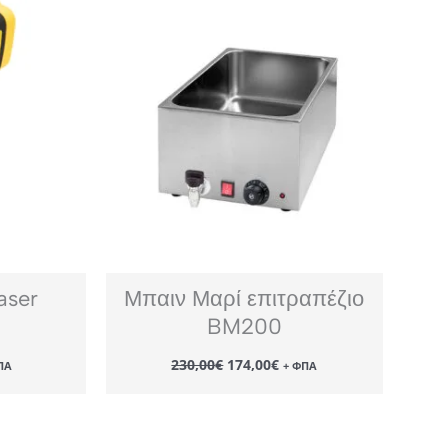
aser
Μπαιν Μαρί επιτραπέζιο
BM200
Original
Η
230,00
€
174,00
€
ΠΑ
+ ΦΠΑ
χουσα
price
τρέχουσα
ή
was:
τιμή
αι:
230,00€.
είναι:
00€.
174,00€.