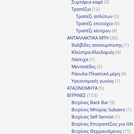
3
προϊόν
Συρτάρια καφέ
3
12
προϊόντα
Τραπέζια
12
προϊόντα
2
Τραπέζι απλύτων
2
προϊόν
6
Τραπέζι επιτοίχιο
6
4
προϊόν
Τραπέζι κέντρου
4
προϊόντ
36
ΑΝΤΑΛΛΑΚΤΙΚΑ MTH
36
προϊόντ
1
Βαλβίδες αποσυμπίεσης
1
4
πρ
Κλείστρα-Κλειδαριές
4
1
προϊόν
Λάστιχα
1
προϊόν
2
Μεντεσέδες
2
προϊόντα
4
Ράουλα-Πλαστικά μέρη
4
1
προ
Υγειονομικές γωνίες
1
5
προϊόν
ΑΤΑΞΙΝΟΜΗΤΑ
5
153
προϊόντα
ΒΙΤΡΙΝΕΣ
153
προϊόντα
3
Βιτρίνες Back Bar
3
προϊόντα
1
Βιτρίνες Mπύρας Subzero
1
1
π
Βιτρίνες Self Service
1
προϊόν
Βιτρίνες Επιτραπέζιες για GN
1
Βιτρίνες Θερμαινόμενες
15