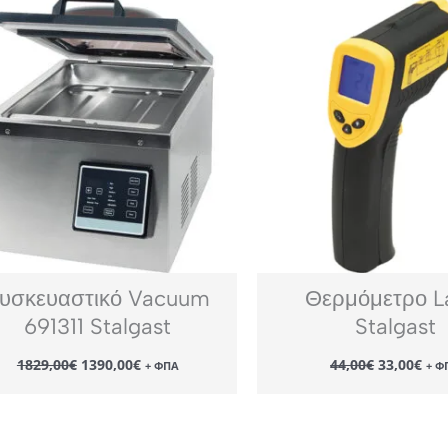
υσκευαστικό Vacuum
Θερμόμετρο L
691311 Stalgast
Stalgast
Original
Η
Original
Η
1829,00
€
1390,00
€
44,00
€
33,00
€
+ ΦΠΑ
+ Φ
price
τρέχουσα
price
τρέ
was:
τιμή
was:
τιμ
1829,00€.
είναι:
44,00€.
είν
1390,00€.
33,