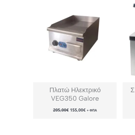
Πλατώ Ηλεκτρικό
Σ
VEG350 Galore
Original
Η
205,00
€
155,00
€
+ ΦΠΑ
price
τρέχουσα
was:
τιμή
205,00€.
είναι:
155,00€.