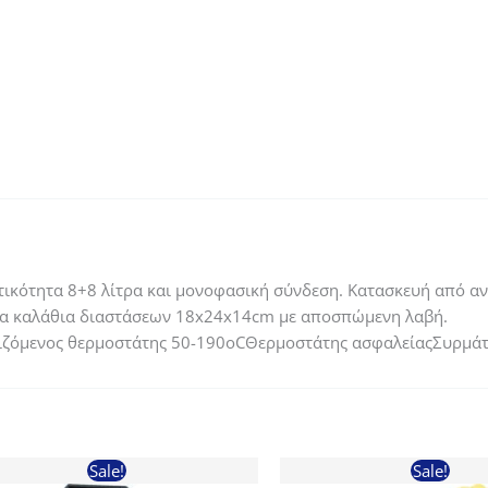
Galore
ποσότητα
τικότητα 8+8 λίτρα και μονοφασική σύνδεση. Κατασκευή από α
να καλάθια διαστάσεων 18x24x14cm με αποσπώμενη λαβή.
ιζόμενος θερμοστάτης 50-190οCΘερμοστάτης ασφαλείαςΣυρμάτ
Sale!
Sale!