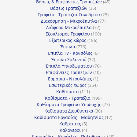
προϊόντα
45
Βάσεις & Επιφάνειες Τραπεζιών
45
35
προϊόντα
Βάσεις Τραπεζιών
35
προϊόντα
23
Γραφεία - Τραπέζια Συνεδρίου
23
77
προϊόντα
Διακόσμηση - Μικροέπιπλα
77
77
προϊόντα
Διάφορα Μικροέπιπλα
77
προϊόντα
100
Εξοπλισμός Γραφείου
100
186
προϊόντα
Εξωτερικός Χώρος
186
776
προϊόντα
Έπιπλα
776
προϊόντα
6
Έπιπλα TV - Κονσόλες
6
32
προϊόντα
Έπιπλα Σαλονιού
32
προϊόντα
76
Έπιπλα Υπνοδωματίου
76
10
προϊόντα
Επιφάνειες Τραπεζιών
10
1
προϊόντα
Ερμάρια - Ντουλάπες
1
354
προϊόν
Εσωτερικός Χώρος
354
111
προϊόντα
Καθίσματα
111
προϊόντα
199
Καθίσματα - Τραπέζια
199
προϊόντα
77
Καθίσματα Γραφείου-Υποδοχής
77
30
προϊόντα
Καθίσματα Διευθυντικά
30
προϊόντα
17
Καθίσματα Εργασίας - Μαθητείας
17
5
προϊόντα
Καθρέπτες
5
4
προϊόντα
Καλόγεροι
4
προϊόντα
48
Καναπέδες - Καρέκλες - Πολυθρόνες
48