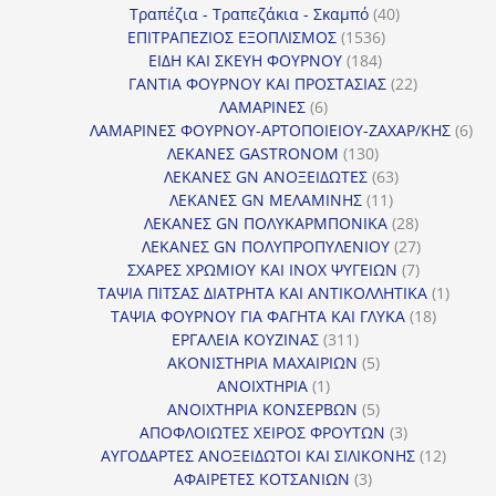
προϊόντα
40
Τραπέζια - Τραπεζάκια - Σκαμπό
40
1536
προϊόντα
ΕΠΙΤΡΑΠΕΖΙΟΣ ΕΞΟΠΛΙΣΜΟΣ
1536
184
προϊόντα
ΕΙΔΗ ΚΑΙ ΣΚΕΥΗ ΦΟΥΡΝΟΥ
184
προϊόντα
22
ΓΑΝΤΙΑ ΦΟΥΡΝΟΥ ΚΑΙ ΠΡΟΣΤΑΣΙΑΣ
22
6
προϊόντα
ΛΑΜΑΡΙΝΕΣ
6
προϊόντα
6
ΛΑΜΑΡΙΝΕΣ ΦΟΥΡΝΟΥ-ΑΡΤΟΠΟΙΕΙΟΥ-ΖΑΧΑΡ/ΚΗΣ
6
130
προ
ΛΕΚΑΝΕΣ GASTRONOM
130
προϊόντα
63
ΛΕΚΑΝΕΣ GN ΑΝΟΞΕΙΔΩΤΕΣ
63
11
προϊόντα
ΛΕΚΑΝΕΣ GN ΜΕΛΑΜΙΝΗΣ
11
προϊόντα
28
ΛΕΚΑΝΕΣ GN ΠΟΛΥΚΑΡΜΠΟΝΙΚΑ
28
προϊόντα
27
ΛΕΚΑΝΕΣ GN ΠΟΛΥΠΡΟΠΥΛΕΝΙΟΥ
27
7
προϊόντα
ΣΧΑΡΕΣ ΧΡΩΜΙΟΥ ΚΑΙ INOX ΨΥΓΕΙΩΝ
7
προϊόντα
1
ΤΑΨΙΑ ΠΙΤΣΑΣ ΔΙΑΤΡΗΤΑ ΚΑΙ ΑΝΤΙΚΟΛΛΗΤΙΚΑ
1
18
προϊόν
ΤΑΨΙΑ ΦΟΥΡΝΟΥ ΓΙΑ ΦΑΓΗΤΑ ΚΑΙ ΓΛΥΚΑ
18
311
προϊόντ
ΕΡΓΑΛΕΙΑ ΚΟΥΖΙΝΑΣ
311
προϊόντα
5
ΑΚΟΝΙΣΤΗΡΙΑ ΜΑΧΑΙΡΙΩΝ
5
1
προϊόντα
ΑΝΟΙΧΤΗΡΙΑ
1
προϊόν
5
ΑΝΟΙΧΤΗΡΙΑ ΚΟΝΣΕΡΒΩΝ
5
προϊόντα
3
ΑΠΟΦΛΟΙΩΤΕΣ ΧΕΙΡΟΣ ΦΡΟΥΤΩΝ
3
προϊόντα
12
ΑΥΓΟΔΑΡΤΕΣ ΑΝΟΞΕΙΔΩΤΟΙ ΚΑΙ ΣΙΛΙΚΟΝΗΣ
12
3
προϊόν
ΑΦΑΙΡΕΤΕΣ ΚΟΤΣΑΝΙΩΝ
3