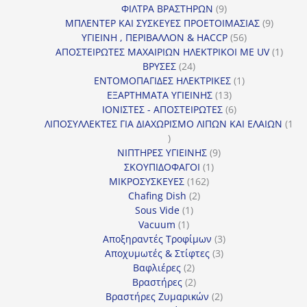
9
προϊόντα
ΦΙΛΤΡΑ ΒΡΑΣΤΗΡΩΝ
9
προϊόντα
9
ΜΠΛΕΝΤΕΡ ΚΑΙ ΣΥΣΚΕΥΕΣ ΠΡΟΕΤΟΙΜΑΣΙΑΣ
9
56
προϊόντ
ΥΓΙΕΙΝΗ , ΠΕΡΙΒΑΛΛΟΝ & HACCP
56
προϊόντα
1
ΑΠΟΣΤΕΙΡΩΤΕΣ ΜΑΧΑΙΡΙΩΝ ΗΛΕΚΤΡΙΚΟΙ ΜΕ UV
1
24
προϊό
ΒΡΥΣΕΣ
24
προϊόντα
1
ΕΝΤΟΜΟΠΑΓΙΔΕΣ ΗΛΕΚΤΡΙΚΕΣ
1
13
προϊόν
ΕΞΑΡΤΗΜΑΤΑ ΥΓΙΕΙΝΗΣ
13
προϊόντα
6
ΙΟΝΙΣΤΕΣ - ΑΠΟΣΤΕΙΡΩΤΕΣ
6
προϊόντα
ΛΙΠΟΣΥΛΛΕΚΤΕΣ ΓΙΑ ΔΙΑΧΩΡΙΣΜΟ ΛΙΠΩΝ ΚΑΙ ΕΛΑΙΩΝ
1
1
προϊόν
9
ΝΙΠΤΗΡΕΣ ΥΓΙΕΙΝΗΣ
9
1
προϊόντα
ΣΚΟΥΠΙΔΟΦΑΓΟΙ
1
162
προϊόν
ΜΙΚΡΟΣΥΣΚΕΥΕΣ
162
2
προϊόντα
Chafing Dish
2
1
προϊόντα
Sous Vide
1
1
προϊόν
Vacuum
1
προϊόν
3
Αποξηραντές Τροφίμων
3
3
προϊόντα
Αποχυμωτές & Στίφτες
3
2
προϊόντα
Βαφλιέρες
2
προϊόντα
2
Βραστήρες
2
προϊόντα
2
Βραστήρες Ζυμαρικών
2