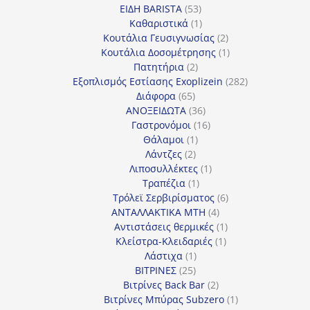
53
προϊόντα
ΕΙΔΗ BARISTA
53
προϊόντα
1
Καθαριστικά
1
προϊόν
2
Κουτάλια Γευσιγνωσίας
2
προϊόντα
1
Κουτάλια Δοσομέτρησης
1
2
προϊόν
Πατητήρια
2
προϊόντα
282
Εξοπλισμός Εστίασης Exoplizein
282
65
προϊόντα
Διάφορα
65
προϊόντα
36
ΑΝΟΞΕΙΔΩΤΑ
36
προϊόντα
16
Γαστρονόμοι
16
1
προϊόντα
Θάλαμοι
1
2
προϊόν
Λάντζες
2
προϊόντα
1
Λιποσυλλέκτες
1
1
προϊόν
Τραπέζια
1
προϊόν
6
Τρόλεϊ Σερβιρίσματος
6
4
προϊόντα
ΑΝΤΑΛΛΑΚΤΙΚΑ MTH
4
προϊόντα
1
Αντιστάσεις θερμικές
1
1
προϊόν
Κλείστρα-Κλειδαριές
1
1
προϊόν
Λάστιχα
1
25
προϊόν
ΒΙΤΡΙΝΕΣ
25
προϊόντα
2
Βιτρίνες Back Bar
2
προϊόντα
1
Βιτρίνες Mπύρας Subzero
1