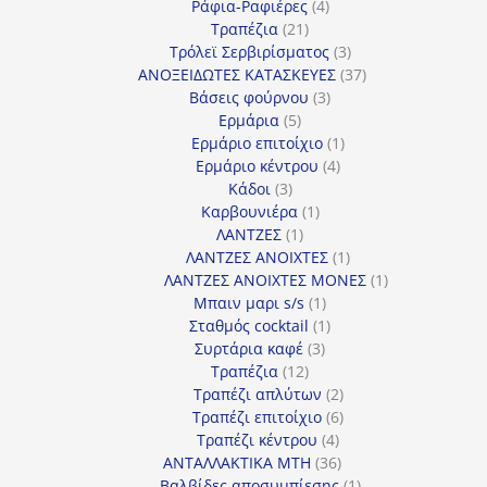
προϊόν
4
Ράφια-Ραφιέρες
4
21
προϊόντα
Τραπέζια
21
προϊόντα
3
Τρόλεϊ Σερβιρίσματος
3
προϊόντα
37
ΑΝΟΞΕΙΔΩΤΕΣ ΚΑΤΑΣΚΕΥΕΣ
37
3
προϊόντα
Βάσεις φούρνου
3
5
προϊόντα
Ερμάρια
5
προϊόντα
1
Ερμάριο επιτοίχιο
1
4
προϊόν
Ερμάριο κέντρου
4
3
προϊόντα
Κάδοι
3
προϊόντα
1
Καρβουνιέρα
1
1
προϊόν
ΛΑΝΤΖΕΣ
1
προϊόν
1
ΛΑΝΤΖΕΣ ΑΝΟΙΧΤΕΣ
1
προϊόν
1
ΛΑΝΤΖΕΣ ΑΝΟΙΧΤΕΣ ΜΟΝΕΣ
1
1
προϊόν
Μπαιν μαρι s/s
1
προϊόν
1
Σταθμός cocktail
1
3
προϊόν
Συρτάρια καφέ
3
12
προϊόντα
Τραπέζια
12
προϊόντα
2
Τραπέζι απλύτων
2
προϊόντα
6
Τραπέζι επιτοίχιο
6
4
προϊόντα
Τραπέζι κέντρου
4
προϊόντα
36
ΑΝΤΑΛΛΑΚΤΙΚΑ MTH
36
προϊόντα
1
Βαλβίδες αποσυμπίεσης
1