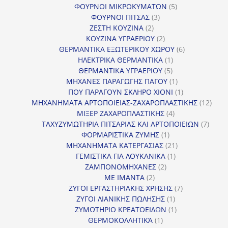
προϊόντα
5
ΦΟΥΡΝΟΙ ΜΙΚΡΟΚΥΜΑΤΩΝ
5
3
προϊόντα
ΦΟΥΡΝΟΙ ΠΙΤΣΑΣ
3
2
προϊόντα
ΖΕΣΤΗ ΚΟΥΖΙΝΑ
2
προϊόντα
2
ΚΟΥΖΙΝΑ ΥΓΡΑΕΡΙΟΥ
2
προϊόντα
6
ΘΕΡΜΑΝΤΙΚΑ ΕΞΩΤΕΡΙΚΟΥ ΧΩΡΟΥ
6
1
προϊόντα
ΗΛΕΚΤΡΙΚΑ ΘΕΡΜΑΝΤΙΚΑ
1
5
προϊόν
ΘΕΡΜΑΝΤΙΚΑ ΥΓΡΑΕΡΙΟΥ
5
προϊόντα
1
ΜΗΧΑΝΕΣ ΠΑΡΑΓΩΓΗΣ ΠΑΓΟΥ
1
προϊόν
1
ΠΟΥ ΠΑΡΑΓΟΥΝ ΣΚΛΗΡΟ ΧΙΟΝΙ
1
προϊόν
12
ΜΗΧΑΝΗΜΑΤΑ ΑΡΤΟΠΟΙΕΙΑΣ-ΖΑΧΑΡΟΠΛΑΣΤΙΚΗΣ
12
4
προϊ
ΜΙΞΕΡ ΖΑΧΑΡΟΠΛΑΣΤΙΚΗΣ
4
προϊόντα
7
ΤΑΧΥΖΥΜΩΤΗΡΙΑ ΠΙΤΣΑΡΙΑΣ ΚΑΙ ΑΡΤΟΠΟΙΕΙΩΝ
7
1
προϊό
ΦΟΡΜΑΡΙΣΤΙΚΑ ΖΥΜΗΣ
1
προϊόν
21
ΜΗΧΑΝΗΜΑΤΑ ΚΑΤΕΡΓΑΣΙΑΣ
21
1
προϊόντα
ΓΕΜΙΣΤΙΚΑ ΓΙΑ ΛΟΥΚΑΝΙΚΑ
1
2
προϊόν
ΖΑΜΠΟΝΟΜΗΧΑΝΕΣ
2
2
προϊόντα
ΜΕ ΙΜΑΝΤΑ
2
προϊόντα
7
ΖΥΓΟΙ ΕΡΓΑΣΤΗΡΙΑΚΗΣ ΧΡΗΣΗΣ
7
1
προϊόντα
ΖΥΓΟΙ ΛΙΑΝΙΚΗΣ ΠΩΛΗΣΗΣ
1
προϊόν
1
ΖΥΜΩΤΗΡΙΟ ΚΡΕΑΤΟΕΙΔΩΝ
1
1
προϊόν
ΘΕΡΜΟΚΟΛΛΗΤΙΚΆ
1