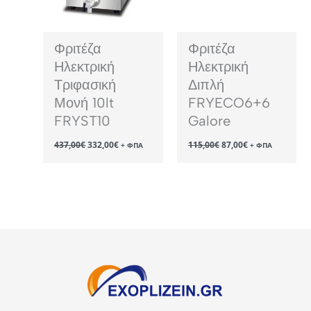
Φριτέζα
Φριτέζα
Ηλεκτρική
Ηλεκτρική
Τριφασική
Διπλή
Μονή 10lt
FRYECO6+6
FRYST10
Galore
Original
Η
Original
Η
437,00
€
332,00
€
115,00
€
87,00
€
+ ΦΠΑ
+ ΦΠΑ
price
τρέχουσα
price
τρέχουσα
was:
τιμή
was:
τιμή
437,00€.
είναι:
115,00€.
είναι:
332,00€.
87,00€.