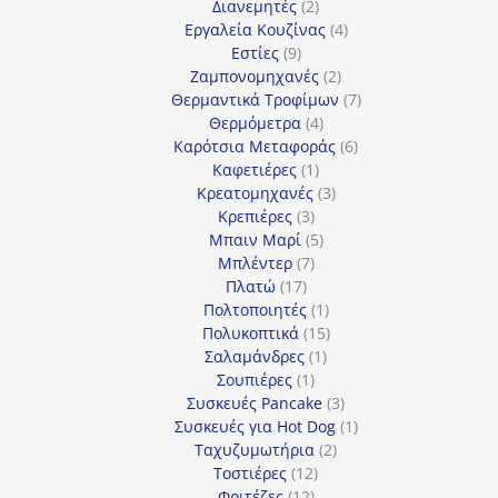
2
προϊόντα
Διανεμητές
2
προϊόντα
4
Εργαλεία Κουζίνας
4
9
προϊόντα
Εστίες
9
προϊόντα
2
Ζαμπονομηχανές
2
προϊόντα
7
Θερμαντικά Τροφίμων
7
4
προϊόντα
Θερμόμετρα
4
προϊόντα
6
Καρότσια Μεταφοράς
6
1
προϊόντα
Καφετιέρες
1
προϊόν
3
Κρεατομηχανές
3
3
προϊόντα
Κρεπιέρες
3
προϊόντα
5
Μπαιν Μαρί
5
7
προϊόντα
Μπλέντερ
7
17
προϊόντα
Πλατώ
17
προϊόντα
1
Πολτοποιητές
1
προϊόν
15
Πολυκοπτικά
15
1
προϊόντα
Σαλαμάνδρες
1
1
προϊόν
Σουπιέρες
1
προϊόν
3
Συσκευές Pancake
3
προϊόντα
1
Συσκευές για Hot Dog
1
2
προϊόν
Ταχυζυμωτήρια
2
12
προϊόντα
Τοστιέρες
12
12
προϊόντα
Φριτέζες
12