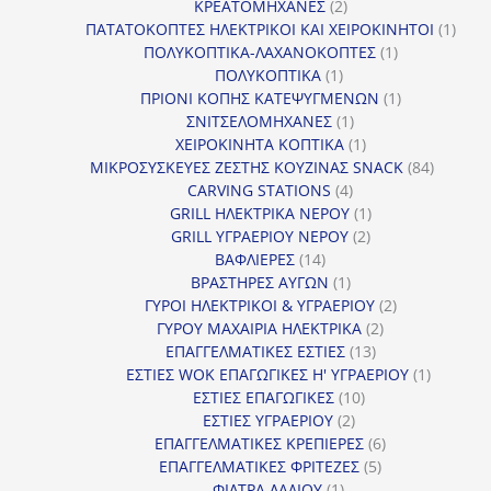
2
προϊόν
ΚΡΕΑΤΟΜΗΧΑΝΕΣ
2
προϊόντα
1
ΠΑΤΑΤΟΚΟΠΤΕΣ ΗΛΕΚΤΡΙΚΟΙ ΚΑΙ ΧΕΙΡΟΚΙΝΗΤΟΙ
1
1
προϊ
ΠΟΛΥΚΟΠΤΙΚΑ-ΛΑΧΑΝΟΚΟΠΤΕΣ
1
1
προϊόν
ΠΟΛΥΚΟΠΤΙΚΑ
1
προϊόν
1
ΠΡΙΟΝΙ ΚΟΠΗΣ ΚΑΤΕΨΥΓΜΕΝΩΝ
1
1
προϊόν
ΣΝΙΤΣΕΛΟΜΗΧΑΝΕΣ
1
προϊόν
1
ΧΕΙΡΟΚΙΝΗΤΑ ΚΟΠΤΙΚΑ
1
προϊόν
84
ΜΙΚΡΟΣΥΣΚΕΥΕΣ ΖΕΣΤΗΣ ΚΟΥΖΙΝΑΣ SNACK
84
4
προϊόντ
CARVING STATIONS
4
προϊόντα
1
GRILL ΗΛΕΚΤΡΙΚΑ ΝΕΡΟΥ
1
2
προϊόν
GRILL ΥΓΡΑΕΡΙΟΥ ΝΕΡΟΥ
2
14
προϊόντα
ΒΑΦΛΙΕΡΕΣ
14
προϊόντα
1
ΒΡΑΣΤΗΡΕΣ ΑΥΓΩΝ
1
προϊόν
2
ΓΥΡΟΙ ΗΛΕΚΤΡΙΚΟΙ & ΥΓΡΑΕΡΙΟΥ
2
2
προϊόντα
ΓΥΡΟΥ ΜΑΧΑΙΡΙΑ ΗΛΕΚΤΡΙΚΑ
2
13
προϊόντα
ΕΠΑΓΓΕΛΜΑΤΙΚΕΣ ΕΣΤΙΕΣ
13
προϊόντα
1
ΕΣΤΙΕΣ WOK ΕΠΑΓΩΓΙΚΕΣ Η' ΥΓΡΑΕΡΙΟΥ
1
10
προϊόν
ΕΣΤΙΕΣ ΕΠΑΓΩΓΙΚΕΣ
10
2
προϊόντα
ΕΣΤΙΕΣ ΥΓΡΑΕΡΙΟΥ
2
προϊόντα
6
ΕΠΑΓΓΕΛΜΑΤΙΚΕΣ ΚΡΕΠΙΕΡΕΣ
6
5
προϊόντα
ΕΠΑΓΓΕΛΜΑΤΙΚΕΣ ΦΡΙΤΕΖΕΣ
5
1
προϊόντα
ΦΙΛΤΡΑ ΛΑΔΙΟΥ
1