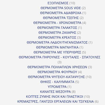
10
ΕΞΟΠΛΙΣΜΟΣ
10
προϊόντα
2
ΘΕΡΜΟΜΕΤΡΑ SOUS VIDE
2
προϊόντα
1
ΘΕΡΜΟΜΕΤΡΑ ΑΔΙΑΒΡΟΧΑ
1
2
προϊόν
ΘΕΡΜΟΜΕΤΡΑ ΤΣΕΠΗΣ
2
προϊόντα
4
ΘΕΡΜΟΜΕΤΡΑ - ΧΡΟΝΟΜΕΤΡΑ
4
1
προϊόντα
ΘΕΡΜΟΜΕΤΡΑ ΓΑΛΑΚΤΟΣ
1
2
προϊόν
ΘΕΡΜΟΜΕΤΡΑ ΖΑΧΑΡΗΣ
2
προϊόντα
3
ΘΕΡΜΟΜΕΤΡΑ ΚΡΕΑΤΟΣ
3
προϊόντα
1
ΘΕΡΜΟΜΕΤΡΑ ΛΑΔΙΟΥ/ΤΗΓΑΝΙΣΜΑΤΟΣ
1
1
προϊόν
ΘΕΡΜΟΜΕΤΡΑ ΜΑΓΝΗΤΙΚΑ
1
προϊόν
5
ΘΕΡΜΟΜΕΤΡΑ ΜΕ ΥΠΕΡΥΘΡΕΣ
5
προϊόντα
ΘΕΡΜΟΜΕΤΡΑ ΠΗΡΟΥΝΕΣ - ΚΟΥΤΑΛΕΣ - ΣΠΑΤΟΥΛΕΣ
3
3
προϊόντα
3
ΘΕΡΜΟΜΕΤΡΑ ΠΟΛΛΑΠΛΩΝ ΧΡΗΣΕΩΝ
3
4
προϊόντ
ΘΕΡΜΟΜΕΤΡΑ ΦΟΥΡΝΟΥ
4
προϊόντα
10
ΘΕΡΜΟΜΕΤΡΑ ΨΥΓΕΙΟΥ-ΚΑΤΑΨΥΞΗΣ
10
5
προϊόντα
ΘΗΚΕΣ - ΚΑΛΥΜΜΑΤΑ
5
1
προϊόντα
ΥΓΡΟΜΕΤΡΑ
1
προϊόν
8
ΚΑΝΑΤΕΣ ΜΕΖΟΥΡΑ
8
προϊόντα
10
ΚΟΠΤΕΣ ΖΥΜΗΣ INOX ΚΑΙ ΠΛΑΣΤΙΚΟΙ
10
προϊόντα
6
ΚΡΕΜΑΣΤΡΕΣ, ΓΑΝΤΖΟΙ ΕΡΓΑΛΕΙΩΝ ΚΑΙ ΤΣΙΓΚΕΛΙΑ
6