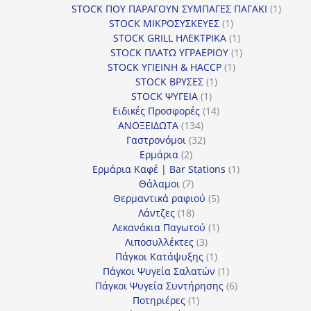
προϊόν
1
STOCK ΠΟΥ ΠΑΡΑΓΟΥΝ ΣΥΜΠΑΓΕΣ ΠΑΓΑΚΙ
1
1
προϊόν
STOCK ΜΙΚΡΟΣΥΣΚΕΥΕΣ
1
προϊόν
1
STOCK GRILL ΗΛΕΚΤΡΙΚΑ
1
προϊόν
1
STOCK ΠΛΑΤΩ ΥΓΡΑΕΡΙΟΥ
1
1
προϊόν
STOCK ΥΓΙΕΙΝΗ & HACCP
1
1
προϊόν
STOCK ΒΡΥΣΕΣ
1
1
προϊόν
STOCK ΨΥΓΕΙΑ
1
προϊόν
14
Ειδικές Προσφορές
14
134
προϊόντα
ΑΝΟΞΕΙΔΩΤΑ
134
προϊόντα
32
Γαστρονόμοι
32
2
προϊόντα
Ερμάρια
2
προϊόντα
1
Ερμάρια Καφέ | Bar Stations
1
7
προϊόν
Θάλαμοι
7
προϊόντα
5
Θερμαντικά ραφιού
5
18
προϊόντα
Λάντζες
18
προϊόντα
1
Λεκανάκια Παγωτού
1
3
προϊόν
Λιποσυλλέκτες
3
προϊόντα
1
Πάγκοι Κατάψυξης
1
προϊόν
1
Πάγκοι Ψυγεία Σαλατών
1
προϊόν
6
Πάγκοι Ψυγεία Συντήρησης
6
1
προϊόντα
Ποτηριέρες
1