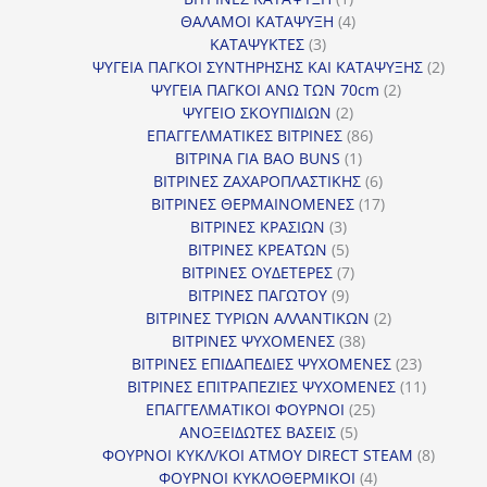
προϊόν
4
ΘΑΛΑΜΟΙ ΚΑΤΑΨΥΞΗ
4
3
προϊόντα
ΚΑΤΑΨΥΚΤΕΣ
3
προϊόντα
2
ΨΥΓΕΙΑ ΠΑΓΚΟΙ ΣΥΝΤΗΡΗΣΗΣ ΚΑΙ ΚΑΤΑΨΥΞΗΣ
2
2
προϊό
ΨΥΓΕΙΑ ΠΑΓΚΟΙ ΑΝΩ ΤΩΝ 70cm
2
2
προϊόντα
ΨΥΓΕΙΟ ΣΚΟΥΠΙΔΙΩΝ
2
προϊόντα
86
ΕΠΑΓΓΕΛΜΑΤΙΚΕΣ ΒΙΤΡΙΝΕΣ
86
1
προϊόντα
ΒΙΤΡΙΝΑ ΓΙΑ BAO BUNS
1
προϊόν
6
ΒΙΤΡΙΝΕΣ ΖΑΧΑΡΟΠΛΑΣΤΙΚΗΣ
6
προϊόντα
17
ΒΙΤΡΙΝΕΣ ΘΕΡΜΑΙΝΟΜΕΝΕΣ
17
3
προϊόντα
ΒΙΤΡΙΝΕΣ ΚΡΑΣΙΩΝ
3
προϊόντα
5
ΒΙΤΡΙΝΕΣ ΚΡΕΑΤΩΝ
5
προϊόντα
7
ΒΙΤΡΙΝΕΣ ΟΥΔΕΤΕΡΕΣ
7
9
προϊόντα
ΒΙΤΡΙΝΕΣ ΠΑΓΩΤΟΥ
9
προϊόντα
2
ΒΙΤΡΙΝΕΣ ΤΥΡΙΩΝ ΑΛΛΑΝΤΙΚΩΝ
2
38
προϊόντα
ΒΙΤΡΙΝΕΣ ΨΥΧΟΜΕΝΕΣ
38
προϊόντα
23
ΒΙΤΡΙΝΕΣ ΕΠΙΔΑΠΕΔΙΕΣ ΨΥΧΟΜΕΝΕΣ
23
προϊόντα
11
ΒΙΤΡΙΝΕΣ ΕΠΙΤΡΑΠΕΖΙΕΣ ΨΥΧΟΜΕΝΕΣ
11
25
προϊόντ
ΕΠΑΓΓΕΛΜΑΤΙΚΟΙ ΦΟΥΡΝΟΙ
25
5
προϊόντα
ΑΝΟΞΕΙΔΩΤΕΣ ΒΑΣΕΙΣ
5
προϊόντα
8
ΦΟΥΡΝΟΙ ΚΥΚΛ/ΚΟΙ ΑΤΜΟΥ DIRECT STEAM
8
4
προϊόν
ΦΟΥΡΝΟΙ ΚΥΚΛΟΘΕΡΜΙΚΟΙ
4