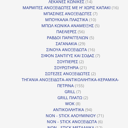
14
προϊ
ΛΕΚΑΝΕΣ ΚΩΝΙΚΕΣ
14
προϊόντα
16
ΜΑΡΜΙΤΕΣ ΑΝΟΞΕΙΔΩΤΕΣ ΜΕ Η' ΧΩΡΙΣ ΚΑΠΑΚΙ
16
7
προϊ
ΜΠΑΣΙΝΕΣ ΑΝΟΞΕΙΔΩΤΕΣ
7
10
προϊόντα
ΜΠΟΥΚΑΛΙΑ ΠΛΑΣΤΙΚΑ
10
προϊόντα
5
ΜΠΩΛ ΚΩΝΙΚΑ ΑΝΑΜΕΙΞΗΣ
5
56
προϊόντα
ΠΑΕΛΙΕΡΕΣ
56
προϊόντα
5
ΡΑΒΔΟΙ ΠΑΡΑΓΓΕΛΙΩΝ
5
29
προϊόντα
ΣΑΓΑΝΑΚΙΑ
29
προϊόντα
16
ΣΙΝΟΥΑ ΑΝΟΞΕΙΔΩΤΑ
16
προϊόντα
7
ΣΙΦΟΝ ΣΑΝΤΙΓΥΣ ΚΑΙ ΣΟΔΑΣ
7
2
προϊόντα
ΣΟΥΠΙΕΡΕΣ
2
προϊόντα
21
ΣΟΥΡΩΤΗΡΙΑ
21
προϊόντα
2
ΣΩΤΕΖΕΣ ΑΝΟΞΕΙΔΩΤΕΣ
2
προϊόντα
ΤΗΓΑΝΙΑ ΑΝΟΞΕΙΔΩΤΑ-ΑΝΤΙΚΟΛΛΗΤΙΚΑ-ΚΕΡΑΜΙΚΑ-
155
ΠΕΤΡΙΝΑ
155
7
προϊόντα
GRILL
7
προϊόντα
2
GRILL ΠΛΑΤΩ
2
8
προϊόντα
WOK
8
προϊόντα
94
ΑΝΤΙΚΟΛΛΗΤΙΚΑ
94
προϊόντα
71
NON - STICK ΑΛΟΥΜΙΝΙΟΥ
71
6
προϊόντα
NON - STICK ΑΝΟΞΕΙΔΩΤΑ
6
12
προϊόντα
NON - STICK ΜΕΤΑΛΛΙΚΑ
12