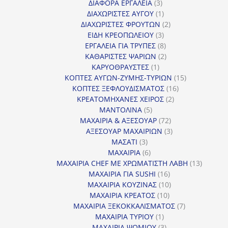
3
προϊόντα
ΔΙΑΦΟΡΑ ΕΡΓΑΛΕΙΑ
3
προϊόντα
1
ΔΙΑΧΩΡΙΣΤΕΣ ΑΥΓΟΥ
1
προϊόν
2
ΔΙΑΧΩΡΙΣΤΕΣ ΦΡΟΥΤΩΝ
2
3
προϊόντα
ΕΙΔΗ ΚΡΕΟΠΩΛΕΙΟΥ
3
προϊόντα
8
ΕΡΓΑΛΕΙΑ ΓΙΑ ΤΡΥΠΕΣ
8
προϊόντα
2
ΚΑΘΑΡΙΣΤΕΣ ΨΑΡΙΩΝ
2
1
προϊόντα
ΚΑΡΥΟΘΡΑΥΣΤΕΣ
1
προϊόν
15
ΚΟΠΤΕΣ ΑΥΓΩΝ-ΖΥΜΗΣ-ΤΥΡΙΩΝ
15
16
προϊόντα
ΚΟΠΤΕΣ ΞΕΦΛΟΥΔΙΣΜΑΤΟΣ
16
2
προϊόντα
ΚΡΕΑΤΟΜΗΧΑΝΕΣ ΧΕΙΡΟΣ
2
5
προϊόντα
ΜΑΝΤΟΛΙΝΑ
5
προϊόντα
72
ΜΑΧΑΙΡΙΑ & ΑΞΕΣΟΥΑΡ
72
προϊόντα
3
ΑΞΕΣΟΥΑΡ ΜΑΧΑΙΡΙΩΝ
3
3
προϊόντα
ΜΑΣΑΤΙ
3
προϊόντα
6
ΜΑΧΑΙΡΙΑ
6
προϊόντα
13
ΜΑΧΑΙΡΙΑ CHEF ΜΕ ΧΡΩΜΑΤΙΣΤΗ ΛΑΒΗ
13
16
προϊόντ
ΜΑΧΑΙΡΙΑ ΓΙΑ SUSHI
16
προϊόντα
10
ΜΑΧΑΙΡΙΑ ΚΟΥΖΙΝΑΣ
10
10
προϊόντα
ΜΑΧΑΙΡΙΑ ΚΡΕΑΤΟΣ
10
προϊόντα
7
ΜΑΧΑΙΡΙΑ ΞΕΚΟΚΚΑΛΙΣΜΑΤΟΣ
7
1
προϊόντα
ΜΑΧΑΙΡΙΑ ΤΥΡΙΟΥ
1
προϊόν
3
ΜΑΧΑΙΡΙΑ ΨΩΜΙΟΥ
3