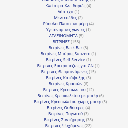
4
προϊόν
Κλείστρα-Κλειδαριές
4
1
προϊόντα
Λάστιχα
1
προϊόν
2
Μεντεσέδες
2
προϊόντα
4
Ράουλα-Πλαστικά μέρη
4
1
προϊόντα
Υγειονομικές γωνίες
1
5
προϊόν
ΑΤΑΞΙΝΟΜΗΤΑ
5
153
προϊόντα
ΒΙΤΡΙΝΕΣ
153
προϊόντα
3
Βιτρίνες Back Bar
3
προϊόντα
1
Βιτρίνες Mπύρας Subzero
1
1
προϊόν
Βιτρίνες Self Service
1
προϊόν
1
Βιτρίνες Επιτραπέζιες για GN
1
15
προϊόν
Βιτρίνες Θερμαινόμενες
15
5
προϊόντα
Βιτρίνες Κατάψυξης
5
6
προϊόντα
Βιτρίνες Κρασιών
6
προϊόντα
12
Βιτρίνες Κρεοπωλείου
12
προϊόντα
6
Βιτρίνες Κρεοπωλείου με μοτέρ
6
προϊόντα
5
Βιτρίνες Κρεοπωλείου χωρίς μοτέρ
5
4
προϊόντα
Βιτρίνες Ουδέτερες
4
3
προϊόντα
Βιτρίνες Παγωτού
3
προϊόντα
38
Βιτρίνες Συντήρησης
38
22
προϊόντα
Βιτρίνες Ψυχόμενες
22