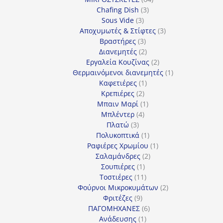
3
προϊόντα
Chafing Dish
3
3
προϊόντα
Sous Vide
3
προϊόντα
3
Αποχυμωτές & Στίφτες
3
3
προϊόντα
Βραστήρες
3
προϊόντα
2
Διανεμητές
2
προϊόντα
2
Εργαλεία Κουζίνας
2
προϊόντα
1
Θερμαινόμενοι διανεμητές
1
1
προϊόν
Καφετιέρες
1
2
προϊόν
Κρεπιέρες
2
προϊόντα
1
Μπαιν Μαρί
1
4
προϊόν
Μπλέντερ
4
3
προϊόντα
Πλατώ
3
προϊόντα
1
Πολυκοπτικά
1
προϊόν
1
Ραφιέρες Χρωμίου
1
2
προϊόν
Σαλαμάνδρες
2
1
προϊόντα
Σουπιέρες
1
προϊόν
11
Τοστιέρες
11
προϊόντα
2
Φούρνοι Μικροκυμάτων
2
9
προϊόντα
Φριτέζες
9
προϊόντα
6
ΠΑΓΟΜΗΧΑΝΕΣ
6
1
προϊόντα
Ανάδευσης
1