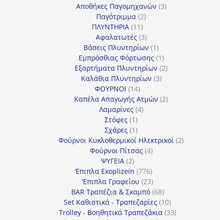
προϊόν
3
Αποθήκες Παγομηχανών
3
2
προϊόντα
Παγότριμμα
2
11
προϊόντα
ΠΛΥΝΤΗΡΙΑ
11
προϊόντα
3
Αφαλατωτές
3
προϊόντα
1
Βάσεις Πλυντηρίων
1
προϊόν
1
Εμπρόσθιας Φόρτωσης
1
προϊόν
2
Εξαρτήματα Πλυντηρίων
2
3
προϊόντα
Καλάθια Πλυντηρίων
3
14
προϊόντα
ΦΟΥΡΝΟΙ
14
προϊόντα
2
Καπέλα Απαγωγής Ατμών
2
4
προϊόντα
Λαμαρίνες
4
1
προϊόντα
Στόφες
1
προϊόν
1
Σχάρες
1
προϊόν
2
Φούρνοι Κυκλοθερμικοί Ηλεκτρικοί
2
4
προϊόντα
Φούρνοι Πίτσας
4
2
προϊόντα
ΨΥΓΕΙΑ
2
προϊόντα
776
Έπιπλα Exoplizein
776
προϊόντα
23
'Επιπλα Γραφείου
23
προϊόντα
68
BAR Τραπέζια & Σκαμπό
68
προϊόντα
10
Set Καθιστικά - Τραπεζαρίες
10
προϊόντα
33
Trolley - Βοηθητικά Τραπεζάκια
33