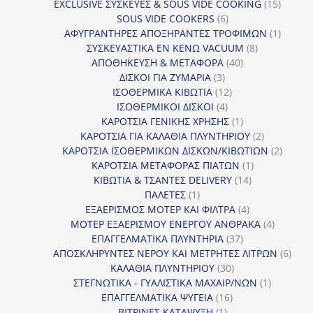
προϊόντα
15
EXCLUSIVE ΣΥΣΚΕΥΕΣ & SOUS VIDE COOKING
15
6
προϊόν
SOUS VIDE COOKERS
6
προϊόντα
1
ΑΦΥΓΡΑΝΤΗΡΕΣ ΑΠΟΞΗΡΑΝΤΕΣ ΤΡΟΦΙΜΩΝ
1
8
προϊόν
ΣΥΣΚΕΥΑΣΤΙΚΑ ΕΝ ΚΕΝΩ VACUUM
8
40
προϊόντα
ΑΠΟΘΗΚΕΥΣΗ & ΜΕΤΑΦΟΡΑ
40
3
προϊόντα
ΔΙΣΚΟΙ ΓΙΑ ΖΥΜΑΡΙΑ
3
προϊόντα
12
ΙΣΟΘΕΡΜΙΚΑ ΚΙΒΩΤΙΑ
12
4
προϊόντα
ΙΣΟΘΕΡΜΙΚΟΙ ΔΙΣΚΟΙ
4
προϊόντα
1
ΚΑΡΟΤΣΙΑ ΓΕΝΙΚΗΣ ΧΡΗΣΗΣ
1
προϊόν
2
ΚΑΡΟΤΣΙΑ ΓΙΑ ΚΑΛΑΘΙΑ ΠΛΥΝΤΗΡΙΟΥ
2
προϊόντα
2
ΚΑΡΟΤΣΙΑ ΙΣΟΘΕΡΜΙΚΩΝ ΔΙΣΚΩΝ/ΚΙΒΩΤΙΩΝ
2
1
προϊόν
ΚΑΡΟΤΣΙΑ ΜΕΤΑΦΟΡΑΣ ΠΙΑΤΩΝ
1
14
προϊόν
ΚΙΒΩΤΙΑ & ΤΣΑΝΤΕΣ DELIVERY
14
1
προϊόντα
ΠΑΛΕΤΕΣ
1
προϊόν
4
ΕΞΑΕΡΙΣΜΟΣ ΜΟΤΕΡ ΚΑΙ ΦΙΛΤΡΑ
4
προϊόντα
4
ΜΟΤΕΡ ΕΞΑΕΡΙΣΜΟΥ ΕΝΕΡΓΟΥ ΑΝΘΡΑΚΑ
4
37
προϊόντ
ΕΠΑΓΓΕΛΜΑΤΙΚΑ ΠΛΥΝΤΗΡΙΑ
37
προϊόντα
6
ΑΠΟΣΚΛΗΡΥΝΤΕΣ ΝΕΡΟΥ ΚΑΙ ΜΕΤΡΗΤΕΣ ΛΙΤΡΩΝ
6
30
προϊ
ΚΑΛΑΘΙΑ ΠΛΥΝΤΗΡΙΟΥ
30
προϊόντα
1
ΣΤΕΓΝΩΤΙΚΑ - ΓΥΑΛΙΣΤΙΚΑ ΜΑΧΑΙΡ/ΝΩΝ
1
16
προϊόν
ΕΠΑΓΓΕΛΜΑΤΙΚΑ ΨΥΓΕΙΑ
16
1
προϊόντα
ΒΙΤΡΙΝΕΣ ΚΑΤΑΨΥΞΗ
1