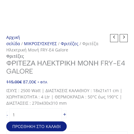
Αρχική
σελίδα
/
ΜΙΚΡΟΣΥΣΚΕΥΕΣ
/
Φριτέζες
/ Φριτέζα
Ηλεκτρική Μονή FRY-E4 Galore
Φριτέζες
ΦΡΙΤΈΖΑ ΗΛΕΚΤΡΙΚΉ ΜΟΝΉ FRY-E4
GALORE
Original
Η
115,00
€
87,00
€
+ ΦΠΑ
price
τρέχουσα
ΙΣΧΥΣ : 2500 Watt | ΔΙΑΣΤΑΣΕΙΣ ΚΑΛΑΘΙΟΥ : 18x21x11 cm |
was:
τιμή
ΧΩΡΗΤΙΚΟΤΗΤΑ : 4 Ltr | ΘΕΡΜΟΚΡΑΣΙΑ : 50°C έως 190°C |
115,00€.
είναι:
ΔΙΑΣΤΑΣΕΙΣ : 270x430x310 mm
87,00€.
Φριτέζα
+
-
Ηλεκτρική
Μονή
ΠΡΟΣΘΉΚΗ ΣΤΟ ΚΑΛΆΘΙ
FRY-