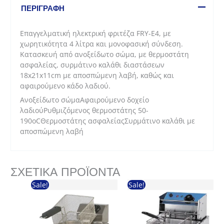
E4
ΠΕΡΙΓΡΑΦΉ
Galore
ποσότητα
Επαγγελματική ηλεκτρική φριτέζα FRY-E4, με
χωρητικότητα 4 λίτρα και μονοφασική σύνδεση.
Κατασκευή από ανοξείδωτο σώμα, με θερμοστάτη
ασφαλείας, συρμάτινο καλάθι διαστάσεων
18x21x11cm με αποσπώμενη λαβή, καθώς και
αφαιρούμενο κάδο λαδιού.
Ανοξείδωτο σώμαΑφαιρούμενο δοχείο
λαδιούΡυθμιζόμενος θερμοστάτης 50-
190οCΘερμοστάτης ασφαλείαςΣυρμάτινο καλάθι με
αποσπώμενη λαβή
ΣΧΕΤΙΚΆ ΠΡΟΪΌΝΤΑ
Sale!
Sale!