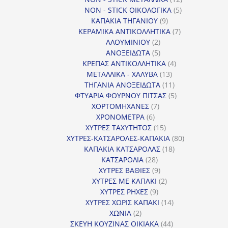
5
προϊόντα
NON - STICK ΟΙΚΟΛΟΓΙΚΑ
5
9
προϊόντα
ΚΑΠΑΚΙΑ ΤΗΓΑΝΙΟΥ
9
προϊόντα
7
ΚΕΡΑΜΙΚΑ ΑΝΤΙΚΟΛΛΗΤΙΚΑ
7
2
προϊόντα
ΑΛΟΥΜΙΝΙΟΥ
2
προϊόντα
5
ΑΝΟΞΕΙΔΩΤΑ
5
προϊόντα
4
ΚΡΕΠΑΣ ΑΝΤΙΚΟΛΛΗΤΙΚΑ
4
13
προϊόντα
ΜΕΤΑΛΛΙΚΑ - ΧΑΛΥΒΑ
13
προϊόντα
11
ΤΗΓΑΝΙΑ ΑΝΟΞΕΙΔΩΤΑ
11
προϊόντα
5
ΦΤΥΑΡΙΑ ΦΟΥΡΝΟΥ ΠΙΤΣΑΣ
5
7
προϊόντα
ΧΟΡΤΟΜΗΧΑΝΕΣ
7
6
προϊόντα
ΧΡΟΝΟΜΕΤΡΑ
6
προϊόντα
15
ΧΥΤΡΕΣ ΤΑΧΥΤΗΤΟΣ
15
προϊόντα
80
ΧΥΤΡΕΣ-ΚΑΤΣΑΡΟΛΕΣ-ΚΑΠΑΚΙΑ
80
18
προϊόντα
ΚΑΠΑΚΙΑ ΚΑΤΣΑΡΟΛΑΣ
18
28
προϊόντα
ΚΑΤΣΑΡΟΛΙΑ
28
προϊόντα
9
ΧΥΤΡΕΣ ΒΑΘΙΕΣ
9
προϊόντα
2
ΧΥΤΡΕΣ ΜΕ ΚΑΠΑΚΙ
2
9
προϊόντα
ΧΥΤΡΕΣ ΡΗΧΕΣ
9
προϊόντα
14
ΧΥΤΡΕΣ ΧΩΡΙΣ ΚΑΠΑΚΙ
14
2
προϊόντα
ΧΩΝΙΑ
2
προϊόντα
44
ΣΚΕΥΗ ΚΟΥΖΙΝΑΣ ΟΙΚΙΑΚΑ
44