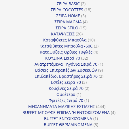
2
προϊόντα
ΣΕΙΡΑ BASIC
2
προϊόντα
18
ΣΕΙΡΑ COCOTTES
18
5
προϊόντα
ΣΕΙΡΑ HOME
5
προϊόντα
4
ΣΕΙΡΑ MAGMA
4
15
προϊόντα
ΣΕΙΡΑ STILO
15
26
προϊόντα
ΚΑΤΑΨΥΞΕΙΣ
26
προϊόντα
10
Καταψύκτες Μπαούλα
10
προϊόντα
2
Καταψύκτες Μπαούλα -60C
2
4
προϊόντα
Καταψύξεις Όρθιες Τυφλές
4
32
προϊόντα
ΚΟΥΖΙΝΑ Σειρά 70
32
προϊόντα
1
Ανατρεπόμενα Τηγάνια Σειρά 70
1
9
προϊόν
Βάσεις Επιτραπέζιων Συσκευών
9
προϊόντα
2
Επιδαπέδιοι Βραστήρες Σειρά 70
2
3
προϊόντα
Εστίες Σειρά 70
3
προϊόντα
2
Κουζίνες Σειρά 70
2
1
προϊόντα
Ουδέτερα
1
προϊόν
1
Φριτέζες Σειρά 70
1
προϊόν
444
ΜΗΧΑΝΗΜΑΤΑ ΜΑΖΙΚΗΣ ΕΣΤΙΑΣΗΣ
444
προϊόντα
4
BUFFET-ΜΠΟΥΦΕ ΕΠΙΠΛΑ 'Η ΕΝΤΟΙΧΙΖΟΜΕΝΑ
4
1
προϊόν
BUFFET ΕΝΤΟΙΧΙΖΟΜΕΝΑ
1
προϊόν
3
BUFFET ΘΕΡΜΑΙΝΟΜΕΝΑ
3