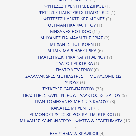
προϊόν
1
ΦΡΙΤΕΖΕΣ ΗΛΕΚΤΡΙΚΕΣ ΔΙΠΛΕΣ
1
προϊόν
1
ΦΡΙΤΕΖΕΣ ΗΛΕΚΤΡΙΚΕΣ ΕΠΑΓΩΓΙΚΕΣ
1
2
προϊόν
ΦΡΙΤΕΖΕΣ ΗΛΕΚΤΡΙΚΕΣ ΜΟΝΕΣ
2
1
προϊόντα
ΘΕΡΜΑΝΤΙΚΑ ΦΑΓΗΤΟΥ
1
11
προϊόν
ΜΗΧΑΝΕΣ HOT DOG
11
προϊόντα
2
ΜΗΧΑΝΕΣ ΓΙΑ ΜΑΛΛΙ ΤΗΣ ΓΡΙΑΣ
2
1
προϊόντα
ΜΗΧΑΝΕΣ ΠΟΠ ΚΟΡΝ
1
προϊόν
6
ΜΠΑΙΝ ΜΑΡΙ ΗΛΕΚΤΡΙΚΑ
6
προϊόντα
7
ΠΛΑΤΩ ΗΛΕΚΤΡΙΚΑ ΚΑΙ ΥΓΡΑΕΡΙΟΥ
7
1
προϊόντα
ΠΛΑΤΩ ΗΛΕΚΤΡΙΚΑ
1
6
προϊόν
ΠΛΑΤΩ ΥΓΡΑΕΡΙΟΥ
6
προϊόντα
ΣΑΛΑΜΑΝΔΡΕΣ ΜΕ ΠΙΑΣΤΡΕΣ Η' ΜΕ ΑΥΞΟΜΕΙΩΣΗ
6
ΥΨΟΥΣ
6
προϊόντα
35
ΣΥΣΚΕΥΕΣ CAFE-ΠΑΓΩΤΟΥ
35
προϊόντα
5
ΒΡΑΣΤΗΡΕΣ ΚΑΦΕ, ΝΕΡΟΥ, ΓΑΛΑΚΤΟΣ & ΤΣΑΓΙΟΥ
5
3
προϊ
ΓΡΑΝΙΤΟΜΗΧΑΝΕΣ ΜΕ 1-2-3 ΚΑΔΟΥΣ
3
1
προϊόντα
ΚΑΝΑΤΕΣ ΜΠΛΕΝΤΕΡ
1
προϊόν
1
ΛΕΜΟΝΟΣΤΙΦΤΕΣ ΧΕΙΡΟΣ ΚΑΙ ΗΛΕΚΤΡΙΚΟΙ
1
προϊόν
ΜΗΧΑΝΕΣ ΚΑΦΕ ΦΙΛΤΡΟΥ - ΦΙΛΤΡΑ & ΕΞΑΡΤΗΜΑΤΑ
16
16
προϊόντα
4
ΕΞΑΡΤΗΜΑΤΑ BRAVILOR
4