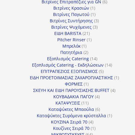
προϊόν
6
Βιτρίνες Επιτραπέζιες για GN
6
1
προϊόντα
Βιτρίνες Κρασιών
1
προϊόν
1
Βιτρίνες Παγωτού
1
προϊόν
3
Βιτρίνες Συντήρησης
3
3
προϊόντα
Βιτρίνες Ψυχόμενες
3
21
προϊόντα
ΕΙΔΗ BARISTA
21
προϊόντα
1
Pitcher Rinser
1
1
προϊόν
Μπρελόκ
1
προϊόν
2
Πατητήρια
2
προϊόντα
14
Εξοπλισμός Catering
14
προϊόντα
14
Εξοπλισμός Catering - Εκδηλώσεων
14
5
προϊόντα
ΕΠΙΤΡΑΠΕΖΙΟΣ ΕΞΟΠΛΙΣΜΟΣ
5
προϊόντα
1
ΕΙΔΗ ΠΡΟΕΤΟΙΜΑΣΙΑΣ ΖΑΧΑΡΟΠΛΑΣΤΙΚΗΣ
1
1
προϊόν
ΦΟΡΜΕΣ
1
προϊόν
4
ΣΚΕΥΗ ΚΑΙ ΕΙΔΗ ΠΑΡΟΥΣΙΑΣΗΣ BUFFET
4
4
προϊόντα
ΚΟΥΒΑΔΑΚΙΑ ΠΑΓΟΥ
4
11
προϊόντα
ΚΑΤΑΨΥΞΕΙΣ
11
προϊόντα
6
Καταψύκτες Μπαούλα
6
προϊόντα
1
Καταψύκτες Συρόμενα κρύσταλλα
1
4
προϊόν
ΚΟΥΖΙΝΑ Σειρά 70
4
προϊόντα
1
Κουζίνες Σειρά 70
1
64
προϊόν
ΜΙΚΡΟΣΥΣΚΕΥΕΣ
64