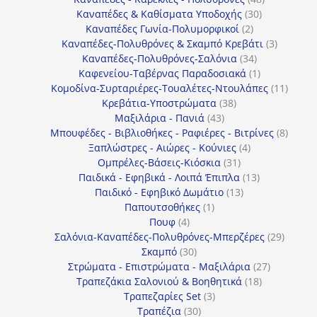
30
προϊόντα
Καναπέδες & Καθίσματα Υποδοχής
30
2
προϊόντα
Καναπέδες Γωνία-Πολυμορφικοί
2
προϊόντα
3
Καναπέδες-Πολυθρόνες & Σκαμπό Κρεβάτι
3
34
προϊόντ
Καναπέδες-Πολυθρόνες-Σαλόνια
34
προϊόντα
1
Καφενείου-Ταβέρνας Παραδοσιακά
1
προϊόν
11
Κομοδίνα-Συρταριέρες-Τουαλέτες-Ντουλάπες
11
38
προϊόν
Κρεβάτια-Υποστρώματα
38
43
προϊόντα
Μαξιλάρια - Πανιά
43
προϊόντα
8
Μπουφέδες - Βιβλιοθήκες - Ραφιέρες - Βιτρίνες
8
4
προϊό
Ξαπλώστρες - Αιώρες - Κούνιες
4
31
προϊόντα
Ομπρέλες-Βάσεις-Κιόσκια
31
προϊόντα
13
Παιδικά - Εφηβικά - Λοιπά Έπιπλα
13
13
προϊόντα
Παιδικό - Εφηβικό Δωμάτιο
13
1
προϊόντα
Παπουτσοθήκες
1
4
προϊόν
Πουφ
4
προϊόντα
29
Σαλόνια-Καναπέδες-Πολυθρόνες-Μπερζέρες
29
30
προϊόν
Σκαμπό
30
προϊόντα
27
Στρώματα - Επιστρώματα - Μαξιλάρια
27
18
προϊόντα
Τραπεζάκια Σαλονιού & Βοηθητικά
18
3
προϊόντα
Τραπεζαρίες Set
3
30
προϊόντα
Τραπέζια
30