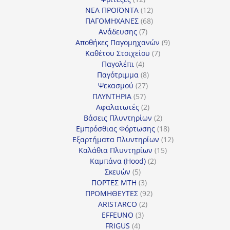
προϊόντα
12
ΝΕΑ ΠΡΟΪΟΝΤΑ
12
προϊόντα
68
ΠΑΓΟΜΗΧΑΝΕΣ
68
7
προϊόντα
Ανάδευσης
7
προϊόντα
9
Αποθήκες Παγομηχανών
9
7
προϊόντα
Καθέτου Στοιχείου
7
4
προϊόντα
Παγολέπι
4
προϊόντα
8
Παγότριμμα
8
27
προϊόντα
Ψεκασμού
27
57
προϊόντα
ΠΛΥΝΤΗΡΙΑ
57
προϊόντα
2
Αφαλατωτές
2
προϊόντα
2
Βάσεις Πλυντηρίων
2
προϊόντα
18
Εμπρόσθιας Φόρτωσης
18
προϊόντα
12
Εξαρτήματα Πλυντηρίων
12
15
προϊόντα
Καλάθια Πλυντηρίων
15
2
προϊόντα
Καμπάνα (Hood)
2
5
προϊόντα
Σκευών
5
προϊόντα
3
ΠΟΡΤΕΣ MTH
3
προϊόντα
92
ΠΡΟΜΗΘΕΥΤΕΣ
92
2
προϊόντα
ARISTARCO
2
3
προϊόντα
EFFEUNO
3
4
προϊόντα
FRIGUS
4