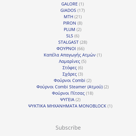
προϊόντα
1
GALORE
1
προϊόν
17
GIADOS
17
21
προϊόντα
MTH
21
προϊόντα
8
PIRON
8
2
προϊόντα
PLUM
2
6
προϊόντα
SLS
6
προϊόντα
28
STALGAST
28
66
προϊόντα
ΦΟΥΡΝΟΙ
66
προϊόντα
1
Καπέλα Απαγωγής Ατμών
1
5
προϊόν
Λαμαρίνες
5
6
προϊόντα
Στόφες
6
προϊόντα
3
Σχάρες
3
προϊόντα
2
Φούρνοι Combi
2
προϊόντα
2
Φούρνοι Combi Steamer (Ατμού)
2
18
προϊόντα
Φούρνοι Πίτσας
18
2
προϊόντα
ΨΥΓΕΙΑ
2
προϊόντα
1
ΨΥΚΤΙΚΑ ΜΗΧΑΝΗΜΑΤΑ MONOBLOCK
1
προϊόν
Subscribe