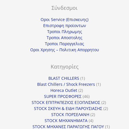
Σύνδεσμοι
Οροι Service (Επισκευης)
Επιστροφη προϊοντων
Τροποι Πληρωμης
Τροποι Αποστολης
Τροποι Παραγγελιας
Οροι Χρησης – Πολιτικη Απορρητου
Κατηγορίες
1
BLAST CHILLERS
1
προϊόν
1
Blast Chillers / Shock Freezers
1
2
προϊόν
Horeca Outlet
2
προϊόντα
46
SUPER ΠΡΟΣΦΟΡΕΣ
46
προϊόντα
2
STOCK ΕΠΙΤΡΑΠΕΖΙΟΣ ΕΞΟΠΛΙΣΜΟΣ
2
προϊόντα
2
STOCK ΣΚΕΥΗ & ΕΙΔΗ ΠΑΡΟΥΣΙΑΣΗΣ
2
2
προϊόντα
STOCK ΠΟΡΣΕΛΑΝΗ
2
4
προϊόντα
STOCK ΜΗΧΑΝΗΜΑΤΑ
4
προϊόντα
1
STOCK ΜΗΧΑΝΕΣ ΠΑΡΑΓΩΓΗΣ ΠΑΓΟΥ
1