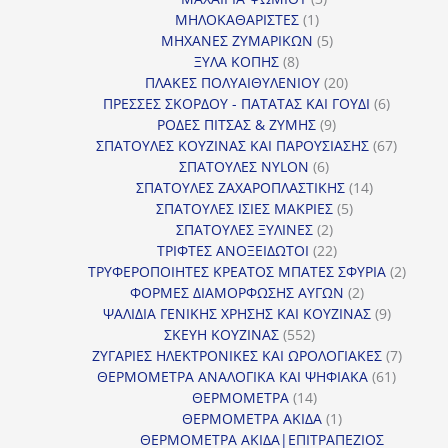
1
προϊόντα
ΜΗΛΟΚΑΘΑΡΙΣΤΕΣ
1
προϊόν
5
ΜΗΧΑΝΕΣ ΖΥΜΑΡΙΚΩΝ
5
8
προϊόντα
ΞΥΛΑ ΚΟΠΗΣ
8
προϊόντα
20
ΠΛΑΚΕΣ ΠΟΛΥΑΙΘΥΛΕΝΙΟΥ
20
προϊόντα
6
ΠΡΕΣΣΕΣ ΣΚΟΡΔΟΥ - ΠΑΤΑΤΑΣ ΚΑΙ ΓΟΥΔΙ
6
9
προϊόντα
ΡΟΔΕΣ ΠΙΤΣΑΣ & ΖΥΜΗΣ
9
προϊόντα
67
ΣΠΑΤΟΥΛΕΣ ΚΟΥΖΙΝΑΣ ΚΑΙ ΠΑΡΟΥΣΙΑΣΗΣ
67
6
προϊόντ
ΣΠΑΤΟΥΛΕΣ NYLON
6
προϊόντα
14
ΣΠΑΤΟΥΛΕΣ ΖΑΧΑΡΟΠΛΑΣΤΙΚΗΣ
14
5
προϊόντα
ΣΠΑΤΟΥΛΕΣ ΙΣΙΕΣ ΜΑΚΡΙΕΣ
5
2
προϊόντα
ΣΠΑΤΟΥΛΕΣ ΞΥΛΙΝΕΣ
2
προϊόντα
22
ΤΡΙΦΤΕΣ ΑΝΟΞΕΙΔΩΤΟΙ
22
προϊόντα
2
ΤΡΥΦΕΡΟΠΟΙΗΤΕΣ ΚΡΕΑΤΟΣ ΜΠΑΤΕΣ ΣΦΥΡΙΑ
2
2
προϊόν
ΦΟΡΜΕΣ ΔΙΑΜΟΡΦΩΣΗΣ ΑΥΓΩΝ
2
προϊόντα
9
ΨΑΛΙΔΙΑ ΓΕΝΙΚΗΣ ΧΡΗΣΗΣ ΚΑΙ ΚΟΥΖΙΝΑΣ
9
552
προϊόντα
ΣΚΕΥΗ ΚΟΥΖΙΝΑΣ
552
προϊόντα
7
ΖΥΓΑΡΙΕΣ ΗΛΕΚΤΡΟΝΙΚΕΣ ΚΑΙ ΩΡΟΛΟΓΙΑΚΕΣ
7
61
προϊόν
ΘΕΡΜΟΜΕΤΡΑ ΑΝΑΛΟΓΙΚΑ ΚΑΙ ΨΗΦΙΑΚΑ
61
14
προϊόντ
ΘΕΡΜΟΜΕΤΡΑ
14
προϊόντα
1
ΘΕΡΜΟΜΕΤΡΑ ΑΚΙΔΑ
1
προϊόν
ΘΕΡΜΟΜΕΤΡΑ ΑΚΙΔΑ|ΕΠΙΤΡΑΠΕΖΙΟΣ