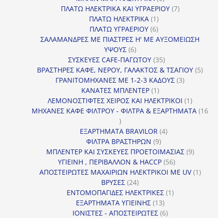
προϊόντα
7
ΠΛΑΤΩ ΗΛΕΚΤΡΙΚΑ ΚΑΙ ΥΓΡΑΕΡΙΟΥ
7
1
προϊόντα
ΠΛΑΤΩ ΗΛΕΚΤΡΙΚΑ
1
6
προϊόν
ΠΛΑΤΩ ΥΓΡΑΕΡΙΟΥ
6
προϊόντα
ΣΑΛΑΜΑΝΔΡΕΣ ΜΕ ΠΙΑΣΤΡΕΣ Η' ΜΕ ΑΥΞΟΜΕΙΩΣΗ
6
ΥΨΟΥΣ
6
προϊόντα
35
ΣΥΣΚΕΥΕΣ CAFE-ΠΑΓΩΤΟΥ
35
προϊόντα
5
ΒΡΑΣΤΗΡΕΣ ΚΑΦΕ, ΝΕΡΟΥ, ΓΑΛΑΚΤΟΣ & ΤΣΑΓΙΟΥ
5
3
προϊ
ΓΡΑΝΙΤΟΜΗΧΑΝΕΣ ΜΕ 1-2-3 ΚΑΔΟΥΣ
3
1
προϊόντα
ΚΑΝΑΤΕΣ ΜΠΛΕΝΤΕΡ
1
προϊόν
1
ΛΕΜΟΝΟΣΤΙΦΤΕΣ ΧΕΙΡΟΣ ΚΑΙ ΗΛΕΚΤΡΙΚΟΙ
1
προϊόν
ΜΗΧΑΝΕΣ ΚΑΦΕ ΦΙΛΤΡΟΥ - ΦΙΛΤΡΑ & ΕΞΑΡΤΗΜΑΤΑ
16
16
προϊόντα
4
ΕΞΑΡΤΗΜΑΤΑ BRAVILOR
4
9
προϊόντα
ΦΙΛΤΡΑ ΒΡΑΣΤΗΡΩΝ
9
προϊόντα
9
ΜΠΛΕΝΤΕΡ ΚΑΙ ΣΥΣΚΕΥΕΣ ΠΡΟΕΤΟΙΜΑΣΙΑΣ
9
56
προϊόντ
ΥΓΙΕΙΝΗ , ΠΕΡΙΒΑΛΛΟΝ & HACCP
56
προϊόντα
1
ΑΠΟΣΤΕΙΡΩΤΕΣ ΜΑΧΑΙΡΙΩΝ ΗΛΕΚΤΡΙΚΟΙ ΜΕ UV
1
24
προϊό
ΒΡΥΣΕΣ
24
προϊόντα
1
ΕΝΤΟΜΟΠΑΓΙΔΕΣ ΗΛΕΚΤΡΙΚΕΣ
1
13
προϊόν
ΕΞΑΡΤΗΜΑΤΑ ΥΓΙΕΙΝΗΣ
13
προϊόντα
6
ΙΟΝΙΣΤΕΣ - ΑΠΟΣΤΕΙΡΩΤΕΣ
6