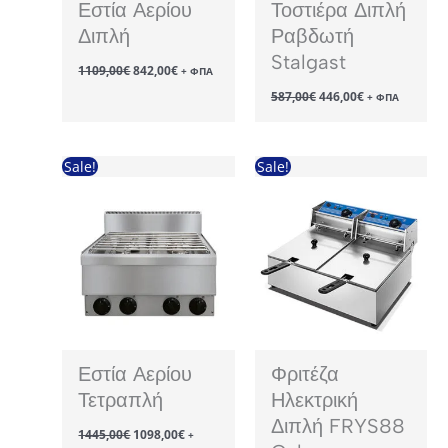
Εστία Αερίου
Τοστιέρα Διπλή
Διπλή
Ραβδωτή
Stalgast
Original
Η
1109,00
€
842,00
€
+ ΦΠΑ
price
τρέχουσα
Original
Η
587,00
€
446,00
€
was:
τιμή
+ ΦΠΑ
price
τρέχουσα
1109,00€.
είναι:
was:
τιμή
842,00€.
587,00€.
είναι:
446,00€.
Sale!
Sale!
Εστία Αερίου
Φριτέζα
Τετραπλή
Ηλεκτρική
Διπλή FRYS88
Original
Η
1445,00
€
1098,00
€
+
price
τρέχουσα