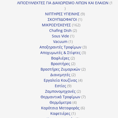
προϊόντα
ΛΙΠΟΣΥΛΛΕΚΤΕΣ ΓΙΑ ΔΙΑΧΩΡΙΣΜΟ ΛΙΠΩΝ ΚΑΙ ΕΛΑΙΩΝ
1
1
προϊόν
9
ΝΙΠΤΗΡΕΣ ΥΓΙΕΙΝΗΣ
9
1
προϊόντα
ΣΚΟΥΠΙΔΟΦΑΓΟΙ
1
162
προϊόν
ΜΙΚΡΟΣΥΣΚΕΥΕΣ
162
2
προϊόντα
Chafing Dish
2
1
προϊόντα
Sous Vide
1
1
προϊόν
Vacuum
1
προϊόν
3
Αποξηραντές Τροφίμων
3
3
προϊόντα
Αποχυμωτές & Στίφτες
3
2
προϊόντα
Βαφλιέρες
2
προϊόντα
2
Βραστήρες
2
προϊόντα
2
Βραστήρες Ζυμαρικών
2
2
προϊόντα
Διανεμητές
2
προϊόντα
4
Εργαλεία Κουζίνας
4
9
προϊόντα
Εστίες
9
προϊόντα
2
Ζαμπονομηχανές
2
προϊόντα
7
Θερμαντικά Τροφίμων
7
4
προϊόντα
Θερμόμετρα
4
προϊόντα
6
Καρότσια Μεταφοράς
6
1
προϊόντα
Καφετιέρες
1