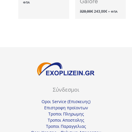
Galore
ΦΠΑ
was:
τιμή
1445,00€.
είναι:
Original
Η
320,00
€
243,00
€
+ ΦΠΑ
1098,00€.
price
τρέχουσα
was:
τιμή
320,00€.
είναι:
243,00€.
Σύνδεσμοι
Οροι Service (Επισκευης)
Επιστροφη προϊοντων
Τροποι Πληρωμης
Τροποι Αποστολης
Τροποι Παραγγελιας