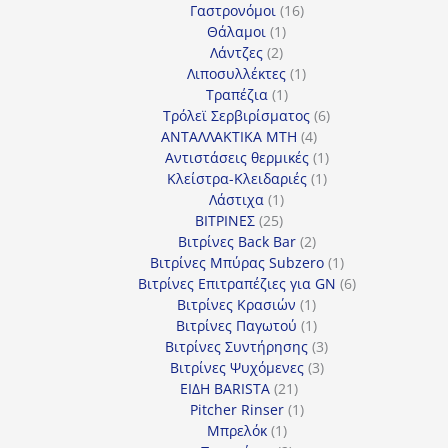
προϊόντα
16
Γαστρονόμοι
16
1
προϊόντα
Θάλαμοι
1
2
προϊόν
Λάντζες
2
προϊόντα
1
Λιποσυλλέκτες
1
1
προϊόν
Τραπέζια
1
προϊόν
6
Τρόλεϊ Σερβιρίσματος
6
4
προϊόντα
ΑΝΤΑΛΛΑΚΤΙΚΑ MTH
4
προϊόντα
1
Αντιστάσεις θερμικές
1
1
προϊόν
Κλείστρα-Κλειδαριές
1
1
προϊόν
Λάστιχα
1
25
προϊόν
ΒΙΤΡΙΝΕΣ
25
προϊόντα
2
Βιτρίνες Back Bar
2
προϊόντα
1
Βιτρίνες Mπύρας Subzero
1
προϊόν
6
Βιτρίνες Επιτραπέζιες για GN
6
1
προϊόντα
Βιτρίνες Κρασιών
1
προϊόν
1
Βιτρίνες Παγωτού
1
προϊόν
3
Βιτρίνες Συντήρησης
3
3
προϊόντα
Βιτρίνες Ψυχόμενες
3
21
προϊόντα
ΕΙΔΗ BARISTA
21
προϊόντα
1
Pitcher Rinser
1
1
προϊόν
Μπρελόκ
1