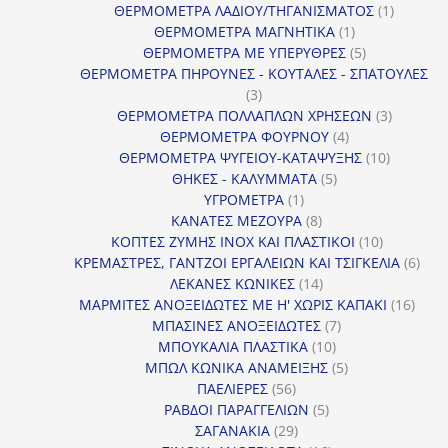
προϊόντα
1
ΘΕΡΜΟΜΕΤΡΑ ΛΑΔΙΟΥ/ΤΗΓΑΝΙΣΜΑΤΟΣ
1
1
προϊόν
ΘΕΡΜΟΜΕΤΡΑ ΜΑΓΝΗΤΙΚΑ
1
προϊόν
5
ΘΕΡΜΟΜΕΤΡΑ ΜΕ ΥΠΕΡΥΘΡΕΣ
5
προϊόντα
ΘΕΡΜΟΜΕΤΡΑ ΠΗΡΟΥΝΕΣ - ΚΟΥΤΑΛΕΣ - ΣΠΑΤΟΥΛΕΣ
3
3
προϊόντα
3
ΘΕΡΜΟΜΕΤΡΑ ΠΟΛΛΑΠΛΩΝ ΧΡΗΣΕΩΝ
3
4
προϊόντ
ΘΕΡΜΟΜΕΤΡΑ ΦΟΥΡΝΟΥ
4
προϊόντα
10
ΘΕΡΜΟΜΕΤΡΑ ΨΥΓΕΙΟΥ-ΚΑΤΑΨΥΞΗΣ
10
5
προϊόντα
ΘΗΚΕΣ - ΚΑΛΥΜΜΑΤΑ
5
1
προϊόντα
ΥΓΡΟΜΕΤΡΑ
1
προϊόν
8
ΚΑΝΑΤΕΣ ΜΕΖΟΥΡΑ
8
προϊόντα
10
ΚΟΠΤΕΣ ΖΥΜΗΣ INOX ΚΑΙ ΠΛΑΣΤΙΚΟΙ
10
προϊόντα
6
ΚΡΕΜΑΣΤΡΕΣ, ΓΑΝΤΖΟΙ ΕΡΓΑΛΕΙΩΝ ΚΑΙ ΤΣΙΓΚΕΛΙΑ
6
14
προϊ
ΛΕΚΑΝΕΣ ΚΩΝΙΚΕΣ
14
προϊόντα
16
ΜΑΡΜΙΤΕΣ ΑΝΟΞΕΙΔΩΤΕΣ ΜΕ Η' ΧΩΡΙΣ ΚΑΠΑΚΙ
16
7
προϊ
ΜΠΑΣΙΝΕΣ ΑΝΟΞΕΙΔΩΤΕΣ
7
10
προϊόντα
ΜΠΟΥΚΑΛΙΑ ΠΛΑΣΤΙΚΑ
10
προϊόντα
5
ΜΠΩΛ ΚΩΝΙΚΑ ΑΝΑΜΕΙΞΗΣ
5
56
προϊόντα
ΠΑΕΛΙΕΡΕΣ
56
προϊόντα
5
ΡΑΒΔΟΙ ΠΑΡΑΓΓΕΛΙΩΝ
5
29
προϊόντα
ΣΑΓΑΝΑΚΙΑ
29