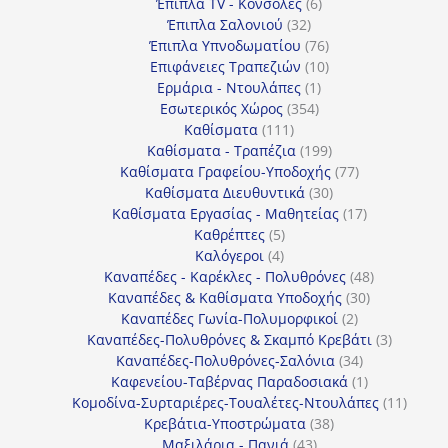
προϊόντα
6
Έπιπλα TV - Κονσόλες
6
32
προϊόντα
Έπιπλα Σαλονιού
32
προϊόντα
76
Έπιπλα Υπνοδωματίου
76
10
προϊόντα
Επιφάνειες Τραπεζιών
10
1
προϊόντα
Ερμάρια - Ντουλάπες
1
354
προϊόν
Εσωτερικός Χώρος
354
111
προϊόντα
Καθίσματα
111
προϊόντα
199
Καθίσματα - Τραπέζια
199
προϊόντα
77
Καθίσματα Γραφείου-Υποδοχής
77
30
προϊόντα
Καθίσματα Διευθυντικά
30
προϊόντα
17
Καθίσματα Εργασίας - Μαθητείας
17
5
προϊόντα
Καθρέπτες
5
4
προϊόντα
Καλόγεροι
4
προϊόντα
48
Καναπέδες - Καρέκλες - Πολυθρόνες
48
30
προϊόντα
Καναπέδες & Καθίσματα Υποδοχής
30
2
προϊόντα
Καναπέδες Γωνία-Πολυμορφικοί
2
προϊόντα
3
Καναπέδες-Πολυθρόνες & Σκαμπό Κρεβάτι
3
34
προϊόντ
Καναπέδες-Πολυθρόνες-Σαλόνια
34
προϊόντα
1
Καφενείου-Ταβέρνας Παραδοσιακά
1
προϊόν
11
Κομοδίνα-Συρταριέρες-Τουαλέτες-Ντουλάπες
11
38
προϊόν
Κρεβάτια-Υποστρώματα
38
43
προϊόντα
Μαξιλάρια - Πανιά
43