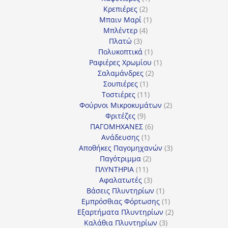
2
προϊόν
Κρεπιέρες
2
προϊόντα
1
Μπαιν Μαρί
1
4
προϊόν
Μπλέντερ
4
3
προϊόντα
Πλατώ
3
προϊόντα
1
Πολυκοπτικά
1
προϊόν
1
Ραφιέρες Χρωμίου
1
2
προϊόν
Σαλαμάνδρες
2
1
προϊόντα
Σουπιέρες
1
προϊόν
11
Τοστιέρες
11
προϊόντα
2
Φούρνοι Μικροκυμάτων
2
9
προϊόντα
Φριτέζες
9
προϊόντα
6
ΠΑΓΟΜΗΧΑΝΕΣ
6
1
προϊόντα
Ανάδευσης
1
προϊόν
3
Αποθήκες Παγομηχανών
3
2
προϊόντα
Παγότριμμα
2
11
προϊόντα
ΠΛΥΝΤΗΡΙΑ
11
προϊόντα
3
Αφαλατωτές
3
προϊόντα
1
Βάσεις Πλυντηρίων
1
προϊόν
1
Εμπρόσθιας Φόρτωσης
1
προϊόν
2
Εξαρτήματα Πλυντηρίων
2
3
προϊόντα
Καλάθια Πλυντηρίων
3