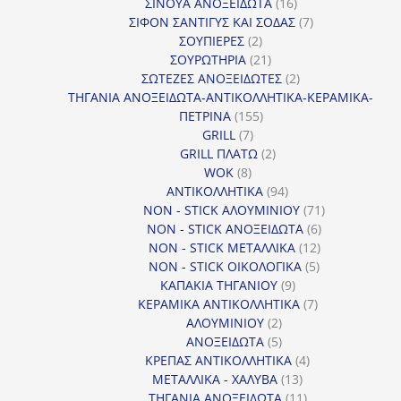
προϊόντα
16
ΣΙΝΟΥΑ ΑΝΟΞΕΙΔΩΤΑ
16
προϊόντα
7
ΣΙΦΟΝ ΣΑΝΤΙΓΥΣ ΚΑΙ ΣΟΔΑΣ
7
2
προϊόντα
ΣΟΥΠΙΕΡΕΣ
2
προϊόντα
21
ΣΟΥΡΩΤΗΡΙΑ
21
προϊόντα
2
ΣΩΤΕΖΕΣ ΑΝΟΞΕΙΔΩΤΕΣ
2
προϊόντα
ΤΗΓΑΝΙΑ ΑΝΟΞΕΙΔΩΤΑ-ΑΝΤΙΚΟΛΛΗΤΙΚΑ-ΚΕΡΑΜΙΚΑ-
155
ΠΕΤΡΙΝΑ
155
7
προϊόντα
GRILL
7
προϊόντα
2
GRILL ΠΛΑΤΩ
2
8
προϊόντα
WOK
8
προϊόντα
94
ΑΝΤΙΚΟΛΛΗΤΙΚΑ
94
προϊόντα
71
NON - STICK ΑΛΟΥΜΙΝΙΟΥ
71
6
προϊόντα
NON - STICK ΑΝΟΞΕΙΔΩΤΑ
6
12
προϊόντα
NON - STICK ΜΕΤΑΛΛΙΚΑ
12
5
προϊόντα
NON - STICK ΟΙΚΟΛΟΓΙΚΑ
5
9
προϊόντα
ΚΑΠΑΚΙΑ ΤΗΓΑΝΙΟΥ
9
προϊόντα
7
ΚΕΡΑΜΙΚΑ ΑΝΤΙΚΟΛΛΗΤΙΚΑ
7
2
προϊόντα
ΑΛΟΥΜΙΝΙΟΥ
2
προϊόντα
5
ΑΝΟΞΕΙΔΩΤΑ
5
προϊόντα
4
ΚΡΕΠΑΣ ΑΝΤΙΚΟΛΛΗΤΙΚΑ
4
13
προϊόντα
ΜΕΤΑΛΛΙΚΑ - ΧΑΛΥΒΑ
13
προϊόντα
11
ΤΗΓΑΝΙΑ ΑΝΟΞΕΙΔΩΤΑ
11