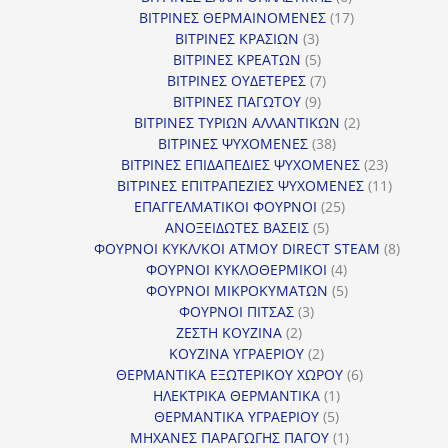
προϊόντα
17
ΒΙΤΡΙΝΕΣ ΘΕΡΜΑΙΝΟΜΕΝΕΣ
17
3
προϊόντα
ΒΙΤΡΙΝΕΣ ΚΡΑΣΙΩΝ
3
προϊόντα
5
ΒΙΤΡΙΝΕΣ ΚΡΕΑΤΩΝ
5
προϊόντα
7
ΒΙΤΡΙΝΕΣ ΟΥΔΕΤΕΡΕΣ
7
9
προϊόντα
ΒΙΤΡΙΝΕΣ ΠΑΓΩΤΟΥ
9
προϊόντα
2
ΒΙΤΡΙΝΕΣ ΤΥΡΙΩΝ ΑΛΛΑΝΤΙΚΩΝ
2
38
προϊόντα
ΒΙΤΡΙΝΕΣ ΨΥΧΟΜΕΝΕΣ
38
προϊόντα
23
ΒΙΤΡΙΝΕΣ ΕΠΙΔΑΠΕΔΙΕΣ ΨΥΧΟΜΕΝΕΣ
23
προϊόντα
11
ΒΙΤΡΙΝΕΣ ΕΠΙΤΡΑΠΕΖΙΕΣ ΨΥΧΟΜΕΝΕΣ
11
25
προϊόντ
ΕΠΑΓΓΕΛΜΑΤΙΚΟΙ ΦΟΥΡΝΟΙ
25
5
προϊόντα
ΑΝΟΞΕΙΔΩΤΕΣ ΒΑΣΕΙΣ
5
προϊόντα
8
ΦΟΥΡΝΟΙ ΚΥΚΛ/ΚΟΙ ΑΤΜΟΥ DIRECT STEAM
8
4
προϊόν
ΦΟΥΡΝΟΙ ΚΥΚΛΟΘΕΡΜΙΚΟΙ
4
προϊόντα
5
ΦΟΥΡΝΟΙ ΜΙΚΡΟΚΥΜΑΤΩΝ
5
3
προϊόντα
ΦΟΥΡΝΟΙ ΠΙΤΣΑΣ
3
2
προϊόντα
ΖΕΣΤΗ ΚΟΥΖΙΝΑ
2
προϊόντα
2
ΚΟΥΖΙΝΑ ΥΓΡΑΕΡΙΟΥ
2
προϊόντα
6
ΘΕΡΜΑΝΤΙΚΑ ΕΞΩΤΕΡΙΚΟΥ ΧΩΡΟΥ
6
1
προϊόντα
ΗΛΕΚΤΡΙΚΑ ΘΕΡΜΑΝΤΙΚΑ
1
5
προϊόν
ΘΕΡΜΑΝΤΙΚΑ ΥΓΡΑΕΡΙΟΥ
5
προϊόντα
1
ΜΗΧΑΝΕΣ ΠΑΡΑΓΩΓΗΣ ΠΑΓΟΥ
1