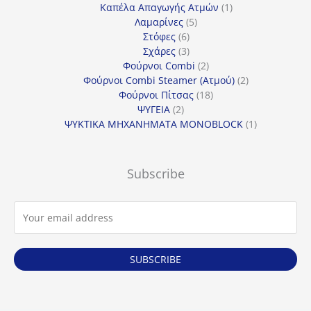
προϊόντα
1
Καπέλα Απαγωγής Ατμών
1
5
προϊόν
Λαμαρίνες
5
6
προϊόντα
Στόφες
6
προϊόντα
3
Σχάρες
3
προϊόντα
2
Φούρνοι Combi
2
προϊόντα
2
Φούρνοι Combi Steamer (Ατμού)
2
18
προϊόντα
Φούρνοι Πίτσας
18
2
προϊόντα
ΨΥΓΕΙΑ
2
προϊόντα
1
ΨΥΚΤΙΚΑ ΜΗΧΑΝΗΜΑΤΑ MONOBLOCK
1
προϊόν
Subscribe
SUBSCRIBE