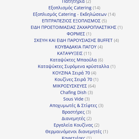
προϊόν
2
Πατητήρια
2
προϊόντα
14
Εξοπλισμός Catering
14
προϊόντα
14
Εξοπλισμός Catering - Εκδηλώσεων
14
5
προϊόντα
ΕΠΙΤΡΑΠΕΖΙΟΣ ΕΞΟΠΛΙΣΜΟΣ
5
προϊόντα
1
ΕΙΔΗ ΠΡΟΕΤΟΙΜΑΣΙΑΣ ΖΑΧΑΡΟΠΛΑΣΤΙΚΗΣ
1
1
προϊόν
ΦΟΡΜΕΣ
1
προϊόν
4
ΣΚΕΥΗ ΚΑΙ ΕΙΔΗ ΠΑΡΟΥΣΙΑΣΗΣ BUFFET
4
4
προϊόντα
ΚΟΥΒΑΔΑΚΙΑ ΠΑΓΟΥ
4
11
προϊόντα
ΚΑΤΑΨΥΞΕΙΣ
11
προϊόντα
6
Καταψύκτες Μπαούλα
6
προϊόντα
1
Καταψύκτες Συρόμενα κρύσταλλα
1
4
προϊόν
ΚΟΥΖΙΝΑ Σειρά 70
4
προϊόντα
1
Κουζίνες Σειρά 70
1
64
προϊόν
ΜΙΚΡΟΣΥΣΚΕΥΕΣ
64
3
προϊόντα
Chafing Dish
3
3
προϊόντα
Sous Vide
3
προϊόντα
3
Αποχυμωτές & Στίφτες
3
3
προϊόντα
Βραστήρες
3
προϊόντα
2
Διανεμητές
2
προϊόντα
2
Εργαλεία Κουζίνας
2
προϊόντα
1
Θερμαινόμενοι διανεμητές
1
1
προϊόν
Καφετιέρες
1