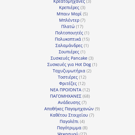
προϊόν
3
Κρεατομηχανές
3
3
προϊόντα
Κρεπιέρες
3
προϊόντα
5
Μπαιν Μαρί
5
7
προϊόντα
Μπλέντερ
7
17
προϊόντα
Πλατώ
17
προϊόντα
1
Πολτοποιητές
1
προϊόν
15
Πολυκοπτικά
15
1
προϊόντα
Σαλαμάνδρες
1
1
προϊόν
Σουπιέρες
1
προϊόν
3
Συσκευές Pancake
3
προϊόντα
1
Συσκευές για Hot Dog
1
2
προϊόν
Ταχυζυμωτήρια
2
12
προϊόντα
Τοστιέρες
12
12
προϊόντα
Φριτέζες
12
προϊόντα
12
ΝΕΑ ΠΡΟΪΟΝΤΑ
12
προϊόντα
68
ΠΑΓΟΜΗΧΑΝΕΣ
68
7
προϊόντα
Ανάδευσης
7
προϊόντα
9
Αποθήκες Παγομηχανών
9
7
προϊόντα
Καθέτου Στοιχείου
7
4
προϊόντα
Παγολέπι
4
προϊόντα
8
Παγότριμμα
8
27
προϊόντα
Ψεκασμού
27