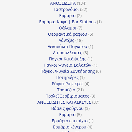
134
προϊόντα
ΑΝΟΞΕΙΔΩΤΑ
134
προϊόντα
32
Γαστρονόμοι
32
2
προϊόντα
Ερμάρια
2
προϊόντα
1
Ερμάρια Καφέ | Bar Stations
1
7
προϊόν
Θάλαμοι
7
προϊόντα
5
Θερμαντικά ραφιού
5
18
προϊόντα
Λάντζες
18
προϊόντα
1
Λεκανάκια Παγωτού
1
3
προϊόν
Λιποσυλλέκτες
3
προϊόντα
1
Πάγκοι Κατάψυξης
1
προϊόν
1
Πάγκοι Ψυγεία Σαλατών
1
προϊόν
6
Πάγκοι Ψυγεία Συντήρησης
6
1
προϊόντα
Ποτηριέρες
1
προϊόν
4
Ράφια-Ραφιέρες
4
21
προϊόντα
Τραπέζια
21
προϊόντα
3
Τρόλεϊ Σερβιρίσματος
3
προϊόντα
37
ΑΝΟΞΕΙΔΩΤΕΣ ΚΑΤΑΣΚΕΥΕΣ
37
3
προϊόντα
Βάσεις φούρνου
3
5
προϊόντα
Ερμάρια
5
προϊόντα
1
Ερμάριο επιτοίχιο
1
4
προϊόν
Ερμάριο κέντρου
4