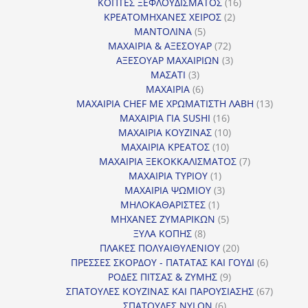
16
προϊόντα
ΚΟΠΤΕΣ ΞΕΦΛΟΥΔΙΣΜΑΤΟΣ
16
2
προϊόντα
ΚΡΕΑΤΟΜΗΧΑΝΕΣ ΧΕΙΡΟΣ
2
5
προϊόντα
ΜΑΝΤΟΛΙΝΑ
5
προϊόντα
72
ΜΑΧΑΙΡΙΑ & ΑΞΕΣΟΥΑΡ
72
προϊόντα
3
ΑΞΕΣΟΥΑΡ ΜΑΧΑΙΡΙΩΝ
3
3
προϊόντα
ΜΑΣΑΤΙ
3
προϊόντα
6
ΜΑΧΑΙΡΙΑ
6
προϊόντα
13
ΜΑΧΑΙΡΙΑ CHEF ΜΕ ΧΡΩΜΑΤΙΣΤΗ ΛΑΒΗ
13
16
προϊόντ
ΜΑΧΑΙΡΙΑ ΓΙΑ SUSHI
16
προϊόντα
10
ΜΑΧΑΙΡΙΑ ΚΟΥΖΙΝΑΣ
10
10
προϊόντα
ΜΑΧΑΙΡΙΑ ΚΡΕΑΤΟΣ
10
προϊόντα
7
ΜΑΧΑΙΡΙΑ ΞΕΚΟΚΚΑΛΙΣΜΑΤΟΣ
7
1
προϊόντα
ΜΑΧΑΙΡΙΑ ΤΥΡΙΟΥ
1
προϊόν
3
ΜΑΧΑΙΡΙΑ ΨΩΜΙΟΥ
3
1
προϊόντα
ΜΗΛΟΚΑΘΑΡΙΣΤΕΣ
1
προϊόν
5
ΜΗΧΑΝΕΣ ΖΥΜΑΡΙΚΩΝ
5
8
προϊόντα
ΞΥΛΑ ΚΟΠΗΣ
8
προϊόντα
20
ΠΛΑΚΕΣ ΠΟΛΥΑΙΘΥΛΕΝΙΟΥ
20
προϊόντα
6
ΠΡΕΣΣΕΣ ΣΚΟΡΔΟΥ - ΠΑΤΑΤΑΣ ΚΑΙ ΓΟΥΔΙ
6
9
προϊόντα
ΡΟΔΕΣ ΠΙΤΣΑΣ & ΖΥΜΗΣ
9
προϊόντα
67
ΣΠΑΤΟΥΛΕΣ ΚΟΥΖΙΝΑΣ ΚΑΙ ΠΑΡΟΥΣΙΑΣΗΣ
67
6
προϊόντ
ΣΠΑΤΟΥΛΕΣ NYLON
6