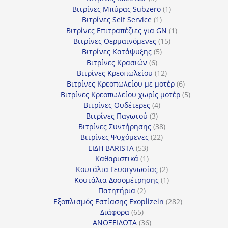
προϊόντα
1
Βιτρίνες Mπύρας Subzero
1
1
προϊόν
Βιτρίνες Self Service
1
προϊόν
1
Βιτρίνες Επιτραπέζιες για GN
1
15
προϊόν
Βιτρίνες Θερμαινόμενες
15
5
προϊόντα
Βιτρίνες Κατάψυξης
5
6
προϊόντα
Βιτρίνες Κρασιών
6
προϊόντα
12
Βιτρίνες Κρεοπωλείου
12
προϊόντα
6
Βιτρίνες Κρεοπωλείου με μοτέρ
6
προϊόντα
5
Βιτρίνες Κρεοπωλείου χωρίς μοτέρ
5
4
προϊόντα
Βιτρίνες Ουδέτερες
4
3
προϊόντα
Βιτρίνες Παγωτού
3
προϊόντα
38
Βιτρίνες Συντήρησης
38
22
προϊόντα
Βιτρίνες Ψυχόμενες
22
53
προϊόντα
ΕΙΔΗ BARISTA
53
προϊόντα
1
Καθαριστικά
1
προϊόν
2
Κουτάλια Γευσιγνωσίας
2
προϊόντα
1
Κουτάλια Δοσομέτρησης
1
2
προϊόν
Πατητήρια
2
προϊόντα
282
Εξοπλισμός Εστίασης Exoplizein
282
65
προϊόντα
Διάφορα
65
προϊόντα
36
ΑΝΟΞΕΙΔΩΤΑ
36