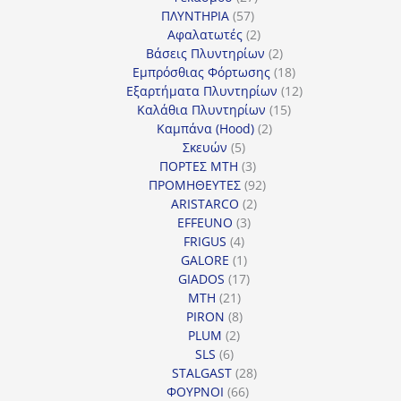
57
προϊόντα
ΠΛΥΝΤΗΡΙΑ
57
προϊόντα
2
Αφαλατωτές
2
προϊόντα
2
Βάσεις Πλυντηρίων
2
προϊόντα
18
Εμπρόσθιας Φόρτωσης
18
προϊόντα
12
Εξαρτήματα Πλυντηρίων
12
15
προϊόντα
Καλάθια Πλυντηρίων
15
2
προϊόντα
Καμπάνα (Hood)
2
5
προϊόντα
Σκευών
5
προϊόντα
3
ΠΟΡΤΕΣ MTH
3
προϊόντα
92
ΠΡΟΜΗΘΕΥΤΕΣ
92
2
προϊόντα
ARISTARCO
2
3
προϊόντα
EFFEUNO
3
4
προϊόντα
FRIGUS
4
προϊόντα
1
GALORE
1
προϊόν
17
GIADOS
17
21
προϊόντα
MTH
21
προϊόντα
8
PIRON
8
2
προϊόντα
PLUM
2
6
προϊόντα
SLS
6
προϊόντα
28
STALGAST
28
66
προϊόντα
ΦΟΥΡΝΟΙ
66