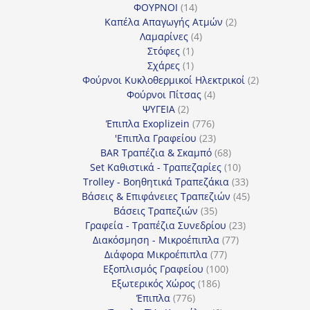
14
προϊόντα
ΦΟΥΡΝΟΙ
14
προϊόντα
2
Καπέλα Απαγωγής Ατμών
2
4
προϊόντα
Λαμαρίνες
4
1
προϊόντα
Στόφες
1
προϊόν
1
Σχάρες
1
προϊόν
2
Φούρνοι Κυκλοθερμικοί Ηλεκτρικοί
2
4
προϊόντα
Φούρνοι Πίτσας
4
2
προϊόντα
ΨΥΓΕΙΑ
2
προϊόντα
776
Έπιπλα Exoplizein
776
προϊόντα
23
'Επιπλα Γραφείου
23
προϊόντα
68
BAR Τραπέζια & Σκαμπό
68
προϊόντα
10
Set Καθιστικά - Τραπεζαρίες
10
προϊόντα
33
Trolley - Βοηθητικά Τραπεζάκια
33
προϊόντα
45
Βάσεις & Επιφάνειες Τραπεζιών
45
35
προϊόντα
Βάσεις Τραπεζιών
35
προϊόντα
23
Γραφεία - Τραπέζια Συνεδρίου
23
77
προϊόντα
Διακόσμηση - Μικροέπιπλα
77
77
προϊόντα
Διάφορα Μικροέπιπλα
77
προϊόντα
100
Εξοπλισμός Γραφείου
100
186
προϊόντα
Εξωτερικός Χώρος
186
776
προϊόντα
Έπιπλα
776