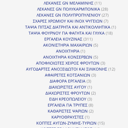
11
προϊόντα
ΛΕΚΑΝΕΣ GN ΜΕΛΑΜΙΝΗΣ
11
προϊόντα
28
ΛΕΚΑΝΕΣ GN ΠΟΛΥΚΑΡΜΠΟΝΙΚΑ
28
προϊόντα
27
ΛΕΚΑΝΕΣ GN ΠΟΛΥΠΡΟΠΥΛΕΝΙΟΥ
27
7
προϊόντα
ΣΧΑΡΕΣ ΧΡΩΜΙΟΥ ΚΑΙ INOX ΨΥΓΕΙΩΝ
7
προϊόντα
1
ΤΑΨΙΑ ΠΙΤΣΑΣ ΔΙΑΤΡΗΤΑ ΚΑΙ ΑΝΤΙΚΟΛΛΗΤΙΚΑ
1
18
προϊόν
ΤΑΨΙΑ ΦΟΥΡΝΟΥ ΓΙΑ ΦΑΓΗΤΑ ΚΑΙ ΓΛΥΚΑ
18
311
προϊόντ
ΕΡΓΑΛΕΙΑ ΚΟΥΖΙΝΑΣ
311
προϊόντα
5
ΑΚΟΝΙΣΤΗΡΙΑ ΜΑΧΑΙΡΙΩΝ
5
1
προϊόντα
ΑΝΟΙΧΤΗΡΙΑ
1
προϊόν
5
ΑΝΟΙΧΤΗΡΙΑ ΚΟΝΣΕΡΒΩΝ
5
προϊόντα
3
ΑΠΟΦΛΟΙΩΤΕΣ ΧΕΙΡΟΣ ΦΡΟΥΤΩΝ
3
προϊόντα
12
ΑΥΓΟΔΑΡΤΕΣ ΑΝΟΞΕΙΔΩΤΟΙ ΚΑΙ ΣΙΛΙΚΟΝΗΣ
12
3
προϊόν
ΑΦΑΙΡΕΤΕΣ ΚΟΤΣΑΝΙΩΝ
3
3
προϊόντα
ΔΙΑΦΟΡΑ ΕΡΓΑΛΕΙΑ
3
προϊόντα
1
ΔΙΑΧΩΡΙΣΤΕΣ ΑΥΓΟΥ
1
προϊόν
2
ΔΙΑΧΩΡΙΣΤΕΣ ΦΡΟΥΤΩΝ
2
3
προϊόντα
ΕΙΔΗ ΚΡΕΟΠΩΛΕΙΟΥ
3
προϊόντα
8
ΕΡΓΑΛΕΙΑ ΓΙΑ ΤΡΥΠΕΣ
8
προϊόντα
2
ΚΑΘΑΡΙΣΤΕΣ ΨΑΡΙΩΝ
2
1
προϊόντα
ΚΑΡΥΟΘΡΑΥΣΤΕΣ
1
προϊόν
15
ΚΟΠΤΕΣ ΑΥΓΩΝ-ΖΥΜΗΣ-ΤΥΡΙΩΝ
15