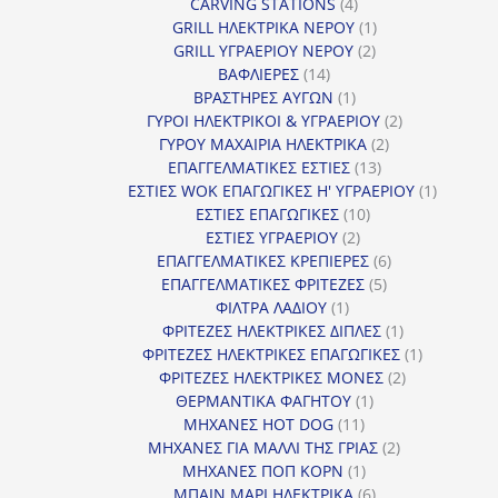
4
προϊόντ
CARVING STATIONS
4
προϊόντα
1
GRILL ΗΛΕΚΤΡΙΚΑ ΝΕΡΟΥ
1
2
προϊόν
GRILL ΥΓΡΑΕΡΙΟΥ ΝΕΡΟΥ
2
14
προϊόντα
ΒΑΦΛΙΕΡΕΣ
14
προϊόντα
1
ΒΡΑΣΤΗΡΕΣ ΑΥΓΩΝ
1
προϊόν
2
ΓΥΡΟΙ ΗΛΕΚΤΡΙΚΟΙ & ΥΓΡΑΕΡΙΟΥ
2
2
προϊόντα
ΓΥΡΟΥ ΜΑΧΑΙΡΙΑ ΗΛΕΚΤΡΙΚΑ
2
13
προϊόντα
ΕΠΑΓΓΕΛΜΑΤΙΚΕΣ ΕΣΤΙΕΣ
13
προϊόντα
1
ΕΣΤΙΕΣ WOK ΕΠΑΓΩΓΙΚΕΣ Η' ΥΓΡΑΕΡΙΟΥ
1
10
προϊόν
ΕΣΤΙΕΣ ΕΠΑΓΩΓΙΚΕΣ
10
2
προϊόντα
ΕΣΤΙΕΣ ΥΓΡΑΕΡΙΟΥ
2
προϊόντα
6
ΕΠΑΓΓΕΛΜΑΤΙΚΕΣ ΚΡΕΠΙΕΡΕΣ
6
5
προϊόντα
ΕΠΑΓΓΕΛΜΑΤΙΚΕΣ ΦΡΙΤΕΖΕΣ
5
1
προϊόντα
ΦΙΛΤΡΑ ΛΑΔΙΟΥ
1
προϊόν
1
ΦΡΙΤΕΖΕΣ ΗΛΕΚΤΡΙΚΕΣ ΔΙΠΛΕΣ
1
προϊόν
1
ΦΡΙΤΕΖΕΣ ΗΛΕΚΤΡΙΚΕΣ ΕΠΑΓΩΓΙΚΕΣ
1
2
προϊόν
ΦΡΙΤΕΖΕΣ ΗΛΕΚΤΡΙΚΕΣ ΜΟΝΕΣ
2
1
προϊόντα
ΘΕΡΜΑΝΤΙΚΑ ΦΑΓΗΤΟΥ
1
11
προϊόν
ΜΗΧΑΝΕΣ HOT DOG
11
προϊόντα
2
ΜΗΧΑΝΕΣ ΓΙΑ ΜΑΛΛΙ ΤΗΣ ΓΡΙΑΣ
2
1
προϊόντα
ΜΗΧΑΝΕΣ ΠΟΠ ΚΟΡΝ
1
προϊόν
6
ΜΠΑΙΝ ΜΑΡΙ ΗΛΕΚΤΡΙΚΑ
6