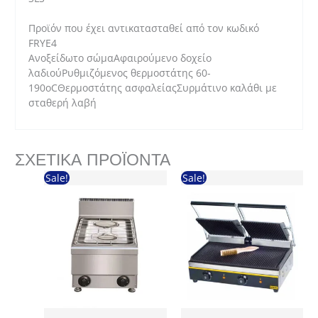
Προϊόν που έχει αντικατασταθεί από τον κωδικό
FRYE4
Ανοξείδωτο σώμαΑφαιρούμενο δοχείο
λαδιούΡυθμιζόμενος θερμοστάτης 60-
190οCΘερμοστάτης ασφαλείαςΣυρμάτινο καλάθι με
σταθερή λαβή
ΣΧΕΤΙΚΆ ΠΡΟΪΌΝΤΑ
Sale!
Sale!