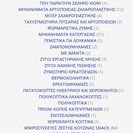
προϊόν
1
ΠΟΥ ΠΑΡΑΓΟΥΝ ΣΚΛΗΡΟ ΧΙΟΝΙ
1
προϊόν
12
ΜΗΧΑΝΗΜΑΤΑ ΑΡΤΟΠΟΙΕΙΑΣ-ΖΑΧΑΡΟΠΛΑΣΤΙΚΗΣ
12
4
προϊ
ΜΙΞΕΡ ΖΑΧΑΡΟΠΛΑΣΤΙΚΗΣ
4
προϊόντα
7
ΤΑΧΥΖΥΜΩΤΗΡΙΑ ΠΙΤΣΑΡΙΑΣ ΚΑΙ ΑΡΤΟΠΟΙΕΙΩΝ
7
1
προϊό
ΦΟΡΜΑΡΙΣΤΙΚΑ ΖΥΜΗΣ
1
προϊόν
21
ΜΗΧΑΝΗΜΑΤΑ ΚΑΤΕΡΓΑΣΙΑΣ
21
1
προϊόντα
ΓΕΜΙΣΤΙΚΑ ΓΙΑ ΛΟΥΚΑΝΙΚΑ
1
2
προϊόν
ΖΑΜΠΟΝΟΜΗΧΑΝΕΣ
2
2
προϊόντα
ΜΕ ΙΜΑΝΤΑ
2
προϊόντα
7
ΖΥΓΟΙ ΕΡΓΑΣΤΗΡΙΑΚΗΣ ΧΡΗΣΗΣ
7
1
προϊόντα
ΖΥΓΟΙ ΛΙΑΝΙΚΗΣ ΠΩΛΗΣΗΣ
1
προϊόν
1
ΖΥΜΩΤΗΡΙΟ ΚΡΕΑΤΟΕΙΔΩΝ
1
1
προϊόν
ΘΕΡΜΟΚΟΛΛΗΤΙΚΆ
1
2
προϊόν
ΚΡΕΑΤΟΜΗΧΑΝΕΣ
2
προϊόντα
1
ΠΑΤΑΤΟΚΟΠΤΕΣ ΗΛΕΚΤΡΙΚΟΙ ΚΑΙ ΧΕΙΡΟΚΙΝΗΤΟΙ
1
1
προϊ
ΠΟΛΥΚΟΠΤΙΚΑ-ΛΑΧΑΝΟΚΟΠΤΕΣ
1
1
προϊόν
ΠΟΛΥΚΟΠΤΙΚΑ
1
προϊόν
1
ΠΡΙΟΝΙ ΚΟΠΗΣ ΚΑΤΕΨΥΓΜΕΝΩΝ
1
1
προϊόν
ΣΝΙΤΣΕΛΟΜΗΧΑΝΕΣ
1
προϊόν
1
ΧΕΙΡΟΚΙΝΗΤΑ ΚΟΠΤΙΚΑ
1
προϊόν
84
ΜΙΚΡΟΣΥΣΚΕΥΕΣ ΖΕΣΤΗΣ ΚΟΥΖΙΝΑΣ SNACK
84