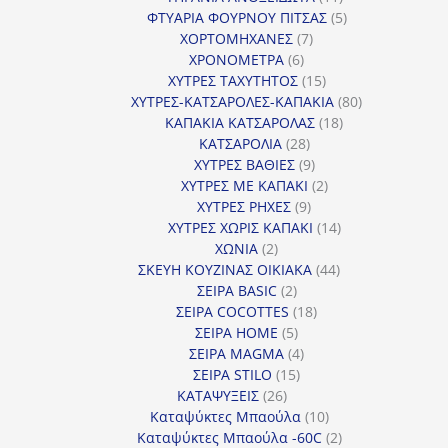
προϊόντα
5
ΦΤΥΑΡΙΑ ΦΟΥΡΝΟΥ ΠΙΤΣΑΣ
5
7
προϊόντα
ΧΟΡΤΟΜΗΧΑΝΕΣ
7
6
προϊόντα
ΧΡΟΝΟΜΕΤΡΑ
6
προϊόντα
15
ΧΥΤΡΕΣ ΤΑΧΥΤΗΤΟΣ
15
προϊόντα
80
ΧΥΤΡΕΣ-ΚΑΤΣΑΡΟΛΕΣ-ΚΑΠΑΚΙΑ
80
18
προϊόντα
ΚΑΠΑΚΙΑ ΚΑΤΣΑΡΟΛΑΣ
18
28
προϊόντα
ΚΑΤΣΑΡΟΛΙΑ
28
προϊόντα
9
ΧΥΤΡΕΣ ΒΑΘΙΕΣ
9
προϊόντα
2
ΧΥΤΡΕΣ ΜΕ ΚΑΠΑΚΙ
2
9
προϊόντα
ΧΥΤΡΕΣ ΡΗΧΕΣ
9
προϊόντα
14
ΧΥΤΡΕΣ ΧΩΡΙΣ ΚΑΠΑΚΙ
14
2
προϊόντα
ΧΩΝΙΑ
2
προϊόντα
44
ΣΚΕΥΗ ΚΟΥΖΙΝΑΣ ΟΙΚΙΑΚΑ
44
2
προϊόντα
ΣΕΙΡΑ BASIC
2
προϊόντα
18
ΣΕΙΡΑ COCOTTES
18
5
προϊόντα
ΣΕΙΡΑ HOME
5
προϊόντα
4
ΣΕΙΡΑ MAGMA
4
15
προϊόντα
ΣΕΙΡΑ STILO
15
26
προϊόντα
ΚΑΤΑΨΥΞΕΙΣ
26
προϊόντα
10
Καταψύκτες Μπαούλα
10
προϊόντα
2
Καταψύκτες Μπαούλα -60C
2