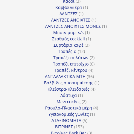
3
προϊόντα
Κάδοι
3
προϊόντα
1
Καρβουνιέρα
1
1
προϊόν
ΛΑΝΤΖΕΣ
1
προϊόν
1
ΛΑΝΤΖΕΣ ΑΝΟΙΧΤΕΣ
1
προϊόν
1
ΛΑΝΤΖΕΣ ΑΝΟΙΧΤΕΣ ΜΟΝΕΣ
1
1
προϊόν
Μπαιν μαρι s/s
1
προϊόν
1
Σταθμός cocktail
1
3
προϊόν
Συρτάρια καφέ
3
12
προϊόντα
Τραπέζια
12
προϊόντα
2
Τραπέζι απλύτων
2
προϊόντα
6
Τραπέζι επιτοίχιο
6
4
προϊόντα
Τραπέζι κέντρου
4
προϊόντα
36
ΑΝΤΑΛΛΑΚΤΙΚΑ MTH
36
προϊόντα
1
Βαλβίδες αποσυμπίεσης
1
4
προϊόν
Κλείστρα-Κλειδαριές
4
1
προϊόντα
Λάστιχα
1
προϊόν
2
Μεντεσέδες
2
προϊόντα
4
Ράουλα-Πλαστικά μέρη
4
1
προϊόντα
Υγειονομικές γωνίες
1
5
προϊόν
ΑΤΑΞΙΝΟΜΗΤΑ
5
153
προϊόντα
ΒΙΤΡΙΝΕΣ
153
προϊόντα
3
Βιτρίνες Back Bar
3