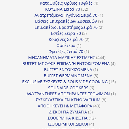
4
προϊόντα
Καταψύξεις Όρθιες Τυφλές
4
32
προϊόντα
ΚΟΥΖΙΝΑ Σειρά 70
32
προϊόντα
1
Ανατρεπόμενα Τηγάνια Σειρά 70
1
9
προϊόν
Βάσεις Επιτραπέζιων Συσκευών
9
προϊόντα
2
Επιδαπέδιοι Βραστήρες Σειρά 70
2
3
προϊόντα
Εστίες Σειρά 70
3
προϊόντα
2
Κουζίνες Σειρά 70
2
1
προϊόντα
Ουδέτερα
1
προϊόν
1
Φριτέζες Σειρά 70
1
προϊόν
444
ΜΗΧΑΝΗΜΑΤΑ ΜΑΖΙΚΗΣ ΕΣΤΙΑΣΗΣ
444
προϊόντα
4
BUFFET-ΜΠΟΥΦΕ ΕΠΙΠΛΑ 'Η ΕΝΤΟΙΧΙΖΟΜΕΝΑ
4
1
προϊόν
BUFFET ΕΝΤΟΙΧΙΖΟΜΕΝΑ
1
προϊόν
3
BUFFET ΘΕΡΜΑΙΝΟΜΕΝΑ
3
προϊόντα
15
EXCLUSIVE ΣΥΣΚΕΥΕΣ & SOUS VIDE COOKING
15
6
προϊόν
SOUS VIDE COOKERS
6
προϊόντα
1
ΑΦΥΓΡΑΝΤΗΡΕΣ ΑΠΟΞΗΡΑΝΤΕΣ ΤΡΟΦΙΜΩΝ
1
8
προϊόν
ΣΥΣΚΕΥΑΣΤΙΚΑ ΕΝ ΚΕΝΩ VACUUM
8
40
προϊόντα
ΑΠΟΘΗΚΕΥΣΗ & ΜΕΤΑΦΟΡΑ
40
3
προϊόντα
ΔΙΣΚΟΙ ΓΙΑ ΖΥΜΑΡΙΑ
3
προϊόντα
12
ΙΣΟΘΕΡΜΙΚΑ ΚΙΒΩΤΙΑ
12
4
προϊόντα
ΙΣΟΘΕΡΜΙΚΟΙ ΔΙΣΚΟΙ
4