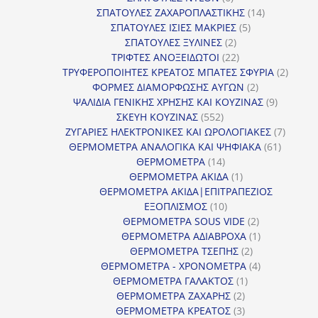
προϊόντα
14
ΣΠΑΤΟΥΛΕΣ ΖΑΧΑΡΟΠΛΑΣΤΙΚΗΣ
14
5
προϊόντα
ΣΠΑΤΟΥΛΕΣ ΙΣΙΕΣ ΜΑΚΡΙΕΣ
5
2
προϊόντα
ΣΠΑΤΟΥΛΕΣ ΞΥΛΙΝΕΣ
2
προϊόντα
22
ΤΡΙΦΤΕΣ ΑΝΟΞΕΙΔΩΤΟΙ
22
προϊόντα
2
ΤΡΥΦΕΡΟΠΟΙΗΤΕΣ ΚΡΕΑΤΟΣ ΜΠΑΤΕΣ ΣΦΥΡΙΑ
2
2
προϊόν
ΦΟΡΜΕΣ ΔΙΑΜΟΡΦΩΣΗΣ ΑΥΓΩΝ
2
προϊόντα
9
ΨΑΛΙΔΙΑ ΓΕΝΙΚΗΣ ΧΡΗΣΗΣ ΚΑΙ ΚΟΥΖΙΝΑΣ
9
552
προϊόντα
ΣΚΕΥΗ ΚΟΥΖΙΝΑΣ
552
προϊόντα
7
ΖΥΓΑΡΙΕΣ ΗΛΕΚΤΡΟΝΙΚΕΣ ΚΑΙ ΩΡΟΛΟΓΙΑΚΕΣ
7
61
προϊόν
ΘΕΡΜΟΜΕΤΡΑ ΑΝΑΛΟΓΙΚΑ ΚΑΙ ΨΗΦΙΑΚΑ
61
14
προϊόντ
ΘΕΡΜΟΜΕΤΡΑ
14
προϊόντα
1
ΘΕΡΜΟΜΕΤΡΑ ΑΚΙΔΑ
1
προϊόν
ΘΕΡΜΟΜΕΤΡΑ ΑΚΙΔΑ|ΕΠΙΤΡΑΠΕΖΙΟΣ
10
ΕΞΟΠΛΙΣΜΟΣ
10
προϊόντα
2
ΘΕΡΜΟΜΕΤΡΑ SOUS VIDE
2
προϊόντα
1
ΘΕΡΜΟΜΕΤΡΑ ΑΔΙΑΒΡΟΧΑ
1
2
προϊόν
ΘΕΡΜΟΜΕΤΡΑ ΤΣΕΠΗΣ
2
προϊόντα
4
ΘΕΡΜΟΜΕΤΡΑ - ΧΡΟΝΟΜΕΤΡΑ
4
1
προϊόντα
ΘΕΡΜΟΜΕΤΡΑ ΓΑΛΑΚΤΟΣ
1
2
προϊόν
ΘΕΡΜΟΜΕΤΡΑ ΖΑΧΑΡΗΣ
2
προϊόντα
3
ΘΕΡΜΟΜΕΤΡΑ ΚΡΕΑΤΟΣ
3