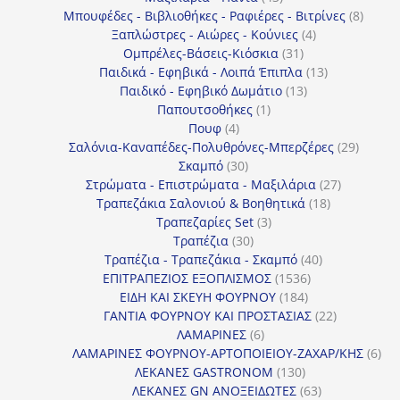
προϊόντα
8
Μπουφέδες - Βιβλιοθήκες - Ραφιέρες - Βιτρίνες
8
4
προϊό
Ξαπλώστρες - Αιώρες - Κούνιες
4
31
προϊόντα
Ομπρέλες-Βάσεις-Κιόσκια
31
προϊόντα
13
Παιδικά - Εφηβικά - Λοιπά Έπιπλα
13
13
προϊόντα
Παιδικό - Εφηβικό Δωμάτιο
13
1
προϊόντα
Παπουτσοθήκες
1
4
προϊόν
Πουφ
4
προϊόντα
29
Σαλόνια-Καναπέδες-Πολυθρόνες-Μπερζέρες
29
30
προϊόν
Σκαμπό
30
προϊόντα
27
Στρώματα - Επιστρώματα - Μαξιλάρια
27
18
προϊόντα
Τραπεζάκια Σαλονιού & Βοηθητικά
18
3
προϊόντα
Τραπεζαρίες Set
3
30
προϊόντα
Τραπέζια
30
προϊόντα
40
Τραπέζια - Τραπεζάκια - Σκαμπό
40
1536
προϊόντα
ΕΠΙΤΡΑΠΕΖΙΟΣ ΕΞΟΠΛΙΣΜΟΣ
1536
184
προϊόντα
ΕΙΔΗ ΚΑΙ ΣΚΕΥΗ ΦΟΥΡΝΟΥ
184
προϊόντα
22
ΓΑΝΤΙΑ ΦΟΥΡΝΟΥ ΚΑΙ ΠΡΟΣΤΑΣΙΑΣ
22
6
προϊόντα
ΛΑΜΑΡΙΝΕΣ
6
προϊόντα
6
ΛΑΜΑΡΙΝΕΣ ΦΟΥΡΝΟΥ-ΑΡΤΟΠΟΙΕΙΟΥ-ΖΑΧΑΡ/ΚΗΣ
6
130
προ
ΛΕΚΑΝΕΣ GASTRONOM
130
προϊόντα
63
ΛΕΚΑΝΕΣ GN ΑΝΟΞΕΙΔΩΤΕΣ
63