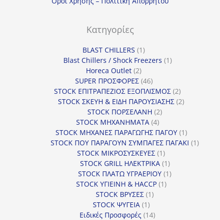
Οροι Χρησης – Πολιτικη Απορρητου
Κατηγορίες
1
BLAST CHILLERS
1
προϊόν
1
Blast Chillers / Shock Freezers
1
2
προϊόν
Horeca Outlet
2
προϊόντα
46
SUPER ΠΡΟΣΦΟΡΕΣ
46
προϊόντα
2
STOCK ΕΠΙΤΡΑΠΕΖΙΟΣ ΕΞΟΠΛΙΣΜΟΣ
2
προϊόντα
2
STOCK ΣΚΕΥΗ & ΕΙΔΗ ΠΑΡΟΥΣΙΑΣΗΣ
2
2
προϊόντα
STOCK ΠΟΡΣΕΛΑΝΗ
2
4
προϊόντα
STOCK ΜΗΧΑΝΗΜΑΤΑ
4
προϊόντα
1
STOCK ΜΗΧΑΝΕΣ ΠΑΡΑΓΩΓΗΣ ΠΑΓΟΥ
1
προϊόν
1
STOCK ΠΟΥ ΠΑΡΑΓΟΥΝ ΣΥΜΠΑΓΕΣ ΠΑΓΑΚΙ
1
1
προϊόν
STOCK ΜΙΚΡΟΣΥΣΚΕΥΕΣ
1
προϊόν
1
STOCK GRILL ΗΛΕΚΤΡΙΚΑ
1
προϊόν
1
STOCK ΠΛΑΤΩ ΥΓΡΑΕΡΙΟΥ
1
1
προϊόν
STOCK ΥΓΙΕΙΝΗ & HACCP
1
1
προϊόν
STOCK ΒΡΥΣΕΣ
1
1
προϊόν
STOCK ΨΥΓΕΙΑ
1
προϊόν
14
Ειδικές Προσφορές
14