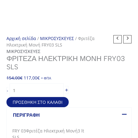
Αρχική σελίδα
/
ΜΙΚΡΟΣΥΣΚΕΥΕΣ
/ Φριτέζα
Ηλεκτρική Μονή FRY03 SLS
ΜΙΚΡΟΣΥΣΚΕΥΕΣ
ΦΡΙΤΈΖΑ ΗΛΕΚΤΡΙΚΉ ΜΟΝΉ FRY03
SLS
Original
Η
154,00
€
117,00
€
+ ΦΠΑ
price
τρέχουσα
Φριτέζα
+
-
was:
τιμή
Ηλεκτρική
154,00€.
είναι:
Μονή
ΠΡΟΣΘΉΚΗ ΣΤΟ ΚΑΛΆΘΙ
117,00€.
FRY03
SLS
ΠΕΡΙΓΡΑΦΉ
ποσότητα
FRY 03Φριτέζα Ηλεκτρική Μονή3 lt
SLS