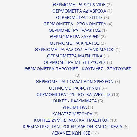
προϊόντα
2
ΘΕΡΜΟΜΕΤΡΑ SOUS VIDE
2
προϊόντα
1
ΘΕΡΜΟΜΕΤΡΑ ΑΔΙΑΒΡΟΧΑ
1
2
προϊόν
ΘΕΡΜΟΜΕΤΡΑ ΤΣΕΠΗΣ
2
προϊόντα
4
ΘΕΡΜΟΜΕΤΡΑ - ΧΡΟΝΟΜΕΤΡΑ
4
1
προϊόντα
ΘΕΡΜΟΜΕΤΡΑ ΓΑΛΑΚΤΟΣ
1
2
προϊόν
ΘΕΡΜΟΜΕΤΡΑ ΖΑΧΑΡΗΣ
2
προϊόντα
3
ΘΕΡΜΟΜΕΤΡΑ ΚΡΕΑΤΟΣ
3
προϊόντα
1
ΘΕΡΜΟΜΕΤΡΑ ΛΑΔΙΟΥ/ΤΗΓΑΝΙΣΜΑΤΟΣ
1
1
προϊόν
ΘΕΡΜΟΜΕΤΡΑ ΜΑΓΝΗΤΙΚΑ
1
προϊόν
5
ΘΕΡΜΟΜΕΤΡΑ ΜΕ ΥΠΕΡΥΘΡΕΣ
5
προϊόντα
ΘΕΡΜΟΜΕΤΡΑ ΠΗΡΟΥΝΕΣ - ΚΟΥΤΑΛΕΣ - ΣΠΑΤΟΥΛΕΣ
3
3
προϊόντα
3
ΘΕΡΜΟΜΕΤΡΑ ΠΟΛΛΑΠΛΩΝ ΧΡΗΣΕΩΝ
3
4
προϊόντ
ΘΕΡΜΟΜΕΤΡΑ ΦΟΥΡΝΟΥ
4
προϊόντα
10
ΘΕΡΜΟΜΕΤΡΑ ΨΥΓΕΙΟΥ-ΚΑΤΑΨΥΞΗΣ
10
5
προϊόντα
ΘΗΚΕΣ - ΚΑΛΥΜΜΑΤΑ
5
1
προϊόντα
ΥΓΡΟΜΕΤΡΑ
1
προϊόν
8
ΚΑΝΑΤΕΣ ΜΕΖΟΥΡΑ
8
προϊόντα
10
ΚΟΠΤΕΣ ΖΥΜΗΣ INOX ΚΑΙ ΠΛΑΣΤΙΚΟΙ
10
προϊόντα
6
ΚΡΕΜΑΣΤΡΕΣ, ΓΑΝΤΖΟΙ ΕΡΓΑΛΕΙΩΝ ΚΑΙ ΤΣΙΓΚΕΛΙΑ
6
14
προϊ
ΛΕΚΑΝΕΣ ΚΩΝΙΚΕΣ
14