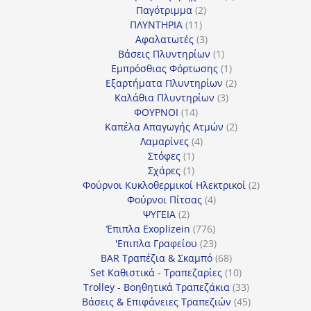
2
προϊόντα
Παγότριμμα
2
11
προϊόντα
ΠΛΥΝΤΗΡΙΑ
11
προϊόντα
3
Αφαλατωτές
3
προϊόντα
1
Βάσεις Πλυντηρίων
1
προϊόν
1
Εμπρόσθιας Φόρτωσης
1
προϊόν
2
Εξαρτήματα Πλυντηρίων
2
3
προϊόντα
Καλάθια Πλυντηρίων
3
14
προϊόντα
ΦΟΥΡΝΟΙ
14
προϊόντα
2
Καπέλα Απαγωγής Ατμών
2
4
προϊόντα
Λαμαρίνες
4
1
προϊόντα
Στόφες
1
προϊόν
1
Σχάρες
1
προϊόν
2
Φούρνοι Κυκλοθερμικοί Ηλεκτρικοί
2
4
προϊόντα
Φούρνοι Πίτσας
4
2
προϊόντα
ΨΥΓΕΙΑ
2
προϊόντα
776
Έπιπλα Exoplizein
776
προϊόντα
23
'Επιπλα Γραφείου
23
προϊόντα
68
BAR Τραπέζια & Σκαμπό
68
προϊόντα
10
Set Καθιστικά - Τραπεζαρίες
10
προϊόντα
33
Trolley - Βοηθητικά Τραπεζάκια
33
προϊόντα
45
Βάσεις & Επιφάνειες Τραπεζιών
45