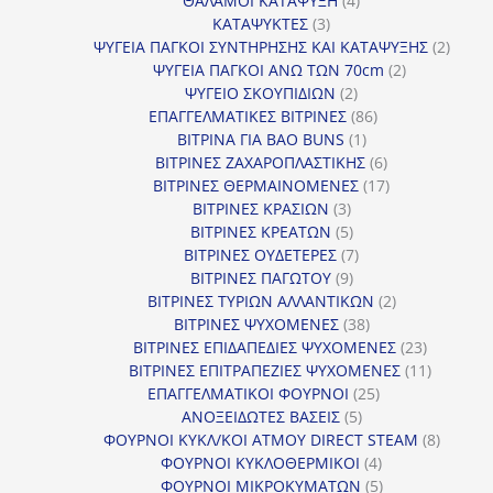
ΘΑΛΑΜΟΙ ΚΑΤΑΨΥΞΗ
4
3
προϊόντα
ΚΑΤΑΨΥΚΤΕΣ
3
προϊόντα
2
ΨΥΓΕΙΑ ΠΑΓΚΟΙ ΣΥΝΤΗΡΗΣΗΣ ΚΑΙ ΚΑΤΑΨΥΞΗΣ
2
2
προϊό
ΨΥΓΕΙΑ ΠΑΓΚΟΙ ΑΝΩ ΤΩΝ 70cm
2
2
προϊόντα
ΨΥΓΕΙΟ ΣΚΟΥΠΙΔΙΩΝ
2
προϊόντα
86
ΕΠΑΓΓΕΛΜΑΤΙΚΕΣ ΒΙΤΡΙΝΕΣ
86
1
προϊόντα
ΒΙΤΡΙΝΑ ΓΙΑ BAO BUNS
1
προϊόν
6
ΒΙΤΡΙΝΕΣ ΖΑΧΑΡΟΠΛΑΣΤΙΚΗΣ
6
προϊόντα
17
ΒΙΤΡΙΝΕΣ ΘΕΡΜΑΙΝΟΜΕΝΕΣ
17
3
προϊόντα
ΒΙΤΡΙΝΕΣ ΚΡΑΣΙΩΝ
3
προϊόντα
5
ΒΙΤΡΙΝΕΣ ΚΡΕΑΤΩΝ
5
προϊόντα
7
ΒΙΤΡΙΝΕΣ ΟΥΔΕΤΕΡΕΣ
7
9
προϊόντα
ΒΙΤΡΙΝΕΣ ΠΑΓΩΤΟΥ
9
προϊόντα
2
ΒΙΤΡΙΝΕΣ ΤΥΡΙΩΝ ΑΛΛΑΝΤΙΚΩΝ
2
38
προϊόντα
ΒΙΤΡΙΝΕΣ ΨΥΧΟΜΕΝΕΣ
38
προϊόντα
23
ΒΙΤΡΙΝΕΣ ΕΠΙΔΑΠΕΔΙΕΣ ΨΥΧΟΜΕΝΕΣ
23
προϊόντα
11
ΒΙΤΡΙΝΕΣ ΕΠΙΤΡΑΠΕΖΙΕΣ ΨΥΧΟΜΕΝΕΣ
11
25
προϊόντ
ΕΠΑΓΓΕΛΜΑΤΙΚΟΙ ΦΟΥΡΝΟΙ
25
5
προϊόντα
ΑΝΟΞΕΙΔΩΤΕΣ ΒΑΣΕΙΣ
5
προϊόντα
8
ΦΟΥΡΝΟΙ ΚΥΚΛ/ΚΟΙ ΑΤΜΟΥ DIRECT STEAM
8
4
προϊόν
ΦΟΥΡΝΟΙ ΚΥΚΛΟΘΕΡΜΙΚΟΙ
4
προϊόντα
5
ΦΟΥΡΝΟΙ ΜΙΚΡΟΚΥΜΑΤΩΝ
5