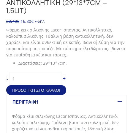
ΑΝΤΙΚΟΛΛΗΤΙΚΉ (29*13*7CM –
1,5LIT)
Original
Η
22,40
€
16,80
€
+ ΦΠΑ
price
τρέχουσα
Φόρμα κέικ σιλικόνης Lacor Ισπανιας. Αντικολλητικό,
was:
τιμή
καλούπι σιλικόνης. Γυάλινη βάση αντικολλητική, δεν
22,40€.
είναι:
χαράζει και είναι ανθεκτική σε κοπές. Ιδανική λύση για την
16,80€.
παρουσίαση σε τραπέζι. Με σύστημα κλειδώματος. Ιδανικό
για ευαίσθητα κέικ και τάρτες.
Διαστάσεις: 29*13*7cm.
Φόρμα
+
-
κέικ
σιλικόνης
ΠΡΟΣΘΉΚΗ ΣΤΟ ΚΑΛΆΘΙ
και
αντικολλητική
ΠΕΡΙΓΡΑΦΉ
(29*13*7cm
-
Φόρμα κέικ σιλικόνης Lacor Ισπανιας. Αντικολλητικό,
1,5lit)
καλούπι σιλικόνης. Γυάλινη βάση αντικολλητική, δεν
ποσότητα
χαράζει και είναι ανθεκτική σε κοπές. Ιδανική λύση