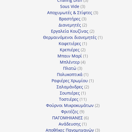
Chafing Dish
3
3
προϊόντα
Sous Vide
3
προϊόντα
3
Αποχυμωτές & Στίφτες
3
3
προϊόντα
Βραστήρες
3
προϊόντα
2
Διανεμητές
2
προϊόντα
2
Εργαλεία Κουζίνας
2
προϊόντα
1
Θερμαινόμενοι διανεμητές
1
1
προϊόν
Καφετιέρες
1
2
προϊόν
Κρεπιέρες
2
προϊόντα
1
Μπαιν Μαρί
1
4
προϊόν
Μπλέντερ
4
3
προϊόντα
Πλατώ
3
προϊόντα
1
Πολυκοπτικά
1
προϊόν
1
Ραφιέρες Χρωμίου
1
2
προϊόν
Σαλαμάνδρες
2
1
προϊόντα
Σουπιέρες
1
προϊόν
11
Τοστιέρες
11
προϊόντα
2
Φούρνοι Μικροκυμάτων
2
9
προϊόντα
Φριτέζες
9
προϊόντα
6
ΠΑΓΟΜΗΧΑΝΕΣ
6
1
προϊόντα
Ανάδευσης
1
προϊόν
3
Αποθήκες Παγομηχανών
3