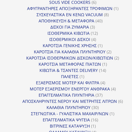
6
προϊόν
SOUS VIDE COOKERS
6
προϊόντα
1
ΑΦΥΓΡΑΝΤΗΡΕΣ ΑΠΟΞΗΡΑΝΤΕΣ ΤΡΟΦΙΜΩΝ
1
8
προϊόν
ΣΥΣΚΕΥΑΣΤΙΚΑ ΕΝ ΚΕΝΩ VACUUM
8
40
προϊόντα
ΑΠΟΘΗΚΕΥΣΗ & ΜΕΤΑΦΟΡΑ
40
3
προϊόντα
ΔΙΣΚΟΙ ΓΙΑ ΖΥΜΑΡΙΑ
3
προϊόντα
12
ΙΣΟΘΕΡΜΙΚΑ ΚΙΒΩΤΙΑ
12
4
προϊόντα
ΙΣΟΘΕΡΜΙΚΟΙ ΔΙΣΚΟΙ
4
προϊόντα
1
ΚΑΡΟΤΣΙΑ ΓΕΝΙΚΗΣ ΧΡΗΣΗΣ
1
προϊόν
2
ΚΑΡΟΤΣΙΑ ΓΙΑ ΚΑΛΑΘΙΑ ΠΛΥΝΤΗΡΙΟΥ
2
προϊόντα
2
ΚΑΡΟΤΣΙΑ ΙΣΟΘΕΡΜΙΚΩΝ ΔΙΣΚΩΝ/ΚΙΒΩΤΙΩΝ
2
1
προϊόν
ΚΑΡΟΤΣΙΑ ΜΕΤΑΦΟΡΑΣ ΠΙΑΤΩΝ
1
14
προϊόν
ΚΙΒΩΤΙΑ & ΤΣΑΝΤΕΣ DELIVERY
14
1
προϊόντα
ΠΑΛΕΤΕΣ
1
προϊόν
4
ΕΞΑΕΡΙΣΜΟΣ ΜΟΤΕΡ ΚΑΙ ΦΙΛΤΡΑ
4
προϊόντα
4
ΜΟΤΕΡ ΕΞΑΕΡΙΣΜΟΥ ΕΝΕΡΓΟΥ ΑΝΘΡΑΚΑ
4
37
προϊόντ
ΕΠΑΓΓΕΛΜΑΤΙΚΑ ΠΛΥΝΤΗΡΙΑ
37
προϊόντα
6
ΑΠΟΣΚΛΗΡΥΝΤΕΣ ΝΕΡΟΥ ΚΑΙ ΜΕΤΡΗΤΕΣ ΛΙΤΡΩΝ
6
30
προϊ
ΚΑΛΑΘΙΑ ΠΛΥΝΤΗΡΙΟΥ
30
προϊόντα
1
ΣΤΕΓΝΩΤΙΚΑ - ΓΥΑΛΙΣΤΙΚΑ ΜΑΧΑΙΡ/ΝΩΝ
1
16
προϊόν
ΕΠΑΓΓΕΛΜΑΤΙΚΑ ΨΥΓΕΙΑ
16
1
προϊόντα
ΒΙΤΡΙΝΕΣ ΚΑΤΑΨΥΞΗ
1
προϊόν
4