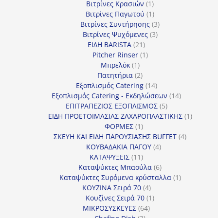
1
προϊόντα
Βιτρίνες Κρασιών
1
προϊόν
1
Βιτρίνες Παγωτού
1
προϊόν
3
Βιτρίνες Συντήρησης
3
3
προϊόντα
Βιτρίνες Ψυχόμενες
3
21
προϊόντα
ΕΙΔΗ BARISTA
21
προϊόντα
1
Pitcher Rinser
1
1
προϊόν
Μπρελόκ
1
προϊόν
2
Πατητήρια
2
προϊόντα
14
Εξοπλισμός Catering
14
προϊόντα
14
Εξοπλισμός Catering - Εκδηλώσεων
14
5
προϊόντα
ΕΠΙΤΡΑΠΕΖΙΟΣ ΕΞΟΠΛΙΣΜΟΣ
5
προϊόντα
1
ΕΙΔΗ ΠΡΟΕΤΟΙΜΑΣΙΑΣ ΖΑΧΑΡΟΠΛΑΣΤΙΚΗΣ
1
1
προϊόν
ΦΟΡΜΕΣ
1
προϊόν
4
ΣΚΕΥΗ ΚΑΙ ΕΙΔΗ ΠΑΡΟΥΣΙΑΣΗΣ BUFFET
4
4
προϊόντα
ΚΟΥΒΑΔΑΚΙΑ ΠΑΓΟΥ
4
11
προϊόντα
ΚΑΤΑΨΥΞΕΙΣ
11
προϊόντα
6
Καταψύκτες Μπαούλα
6
προϊόντα
1
Καταψύκτες Συρόμενα κρύσταλλα
1
4
προϊόν
ΚΟΥΖΙΝΑ Σειρά 70
4
προϊόντα
1
Κουζίνες Σειρά 70
1
64
προϊόν
ΜΙΚΡΟΣΥΣΚΕΥΕΣ
64
3
προϊόντα