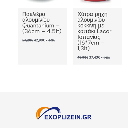
Παελιέρα
Χύτρα ρηχή
αλουμινίου
αλουμινίου
Quantanium –
κόκκινη με
(36cm – 4.5lt)
καπάκι Lacor
Ισπανίας
Original
Η
57,20
€
42,90
€
+ ΦΠΑ
(16*7cm –
price
τρέχουσα
1,3lt)
was:
τιμή
57,20€.
είναι:
Original
Η
42,90€.
49,90
€
37,43
€
+ ΦΠΑ
price
τρέχουσα
was:
τιμή
49,90€.
είναι:
37,43€.