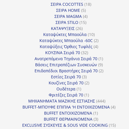
προϊόντα
18
ΣΕΙΡΑ COCOTTES
18
5
προϊόντα
ΣΕΙΡΑ HOME
5
προϊόντα
4
ΣΕΙΡΑ MAGMA
4
15
προϊόντα
ΣΕΙΡΑ STILO
15
26
προϊόντα
ΚΑΤΑΨΥΞΕΙΣ
26
προϊόντα
10
Καταψύκτες Μπαούλα
10
προϊόντα
2
Καταψύκτες Μπαούλα -60C
2
4
προϊόντα
Καταψύξεις Όρθιες Τυφλές
4
32
προϊόντα
ΚΟΥΖΙΝΑ Σειρά 70
32
προϊόντα
1
Ανατρεπόμενα Τηγάνια Σειρά 70
1
9
προϊόν
Βάσεις Επιτραπέζιων Συσκευών
9
προϊόντα
2
Επιδαπέδιοι Βραστήρες Σειρά 70
2
3
προϊόντα
Εστίες Σειρά 70
3
προϊόντα
2
Κουζίνες Σειρά 70
2
1
προϊόντα
Ουδέτερα
1
προϊόν
1
Φριτέζες Σειρά 70
1
προϊόν
444
ΜΗΧΑΝΗΜΑΤΑ ΜΑΖΙΚΗΣ ΕΣΤΙΑΣΗΣ
444
προϊόντα
4
BUFFET-ΜΠΟΥΦΕ ΕΠΙΠΛΑ 'Η ΕΝΤΟΙΧΙΖΟΜΕΝΑ
4
1
προϊόν
BUFFET ΕΝΤΟΙΧΙΖΟΜΕΝΑ
1
προϊόν
3
BUFFET ΘΕΡΜΑΙΝΟΜΕΝΑ
3
προϊόντα
15
EXCLUSIVE ΣΥΣΚΕΥΕΣ & SOUS VIDE COOKING
15