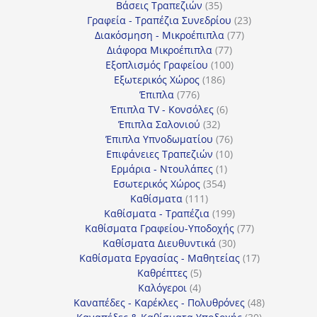
35
προϊόντα
Βάσεις Τραπεζιών
35
προϊόντα
23
Γραφεία - Τραπέζια Συνεδρίου
23
77
προϊόντα
Διακόσμηση - Μικροέπιπλα
77
77
προϊόντα
Διάφορα Μικροέπιπλα
77
προϊόντα
100
Εξοπλισμός Γραφείου
100
186
προϊόντα
Εξωτερικός Χώρος
186
776
προϊόντα
Έπιπλα
776
προϊόντα
6
Έπιπλα TV - Κονσόλες
6
32
προϊόντα
Έπιπλα Σαλονιού
32
προϊόντα
76
Έπιπλα Υπνοδωματίου
76
10
προϊόντα
Επιφάνειες Τραπεζιών
10
1
προϊόντα
Ερμάρια - Ντουλάπες
1
354
προϊόν
Εσωτερικός Χώρος
354
111
προϊόντα
Καθίσματα
111
προϊόντα
199
Καθίσματα - Τραπέζια
199
προϊόντα
77
Καθίσματα Γραφείου-Υποδοχής
77
30
προϊόντα
Καθίσματα Διευθυντικά
30
προϊόντα
17
Καθίσματα Εργασίας - Μαθητείας
17
5
προϊόντα
Καθρέπτες
5
4
προϊόντα
Καλόγεροι
4
προϊόντα
48
Καναπέδες - Καρέκλες - Πολυθρόνες
48
30
προϊόντα