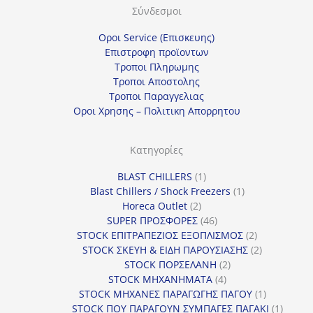
Σύνδεσμοι
Οροι Service (Επισκευης)
Επιστροφη προϊοντων
Τροποι Πληρωμης
Τροποι Αποστολης
Τροποι Παραγγελιας
Οροι Χρησης – Πολιτικη Απορρητου
Κατηγορίες
1
BLAST CHILLERS
1
προϊόν
1
Blast Chillers / Shock Freezers
1
2
προϊόν
Horeca Outlet
2
προϊόντα
46
SUPER ΠΡΟΣΦΟΡΕΣ
46
προϊόντα
2
STOCK ΕΠΙΤΡΑΠΕΖΙΟΣ ΕΞΟΠΛΙΣΜΟΣ
2
προϊόντα
2
STOCK ΣΚΕΥΗ & ΕΙΔΗ ΠΑΡΟΥΣΙΑΣΗΣ
2
2
προϊόντα
STOCK ΠΟΡΣΕΛΑΝΗ
2
4
προϊόντα
STOCK ΜΗΧΑΝΗΜΑΤΑ
4
προϊόντα
1
STOCK ΜΗΧΑΝΕΣ ΠΑΡΑΓΩΓΗΣ ΠΑΓΟΥ
1
προϊόν
1
STOCK ΠΟΥ ΠΑΡΑΓΟΥΝ ΣΥΜΠΑΓΕΣ ΠΑΓΑΚΙ
1