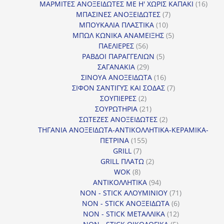
προϊόντα
16
ΜΑΡΜΙΤΕΣ ΑΝΟΞΕΙΔΩΤΕΣ ΜΕ Η' ΧΩΡΙΣ ΚΑΠΑΚΙ
16
7
προϊ
ΜΠΑΣΙΝΕΣ ΑΝΟΞΕΙΔΩΤΕΣ
7
10
προϊόντα
ΜΠΟΥΚΑΛΙΑ ΠΛΑΣΤΙΚΑ
10
προϊόντα
5
ΜΠΩΛ ΚΩΝΙΚΑ ΑΝΑΜΕΙΞΗΣ
5
56
προϊόντα
ΠΑΕΛΙΕΡΕΣ
56
προϊόντα
5
ΡΑΒΔΟΙ ΠΑΡΑΓΓΕΛΙΩΝ
5
29
προϊόντα
ΣΑΓΑΝΑΚΙΑ
29
προϊόντα
16
ΣΙΝΟΥΑ ΑΝΟΞΕΙΔΩΤΑ
16
προϊόντα
7
ΣΙΦΟΝ ΣΑΝΤΙΓΥΣ ΚΑΙ ΣΟΔΑΣ
7
2
προϊόντα
ΣΟΥΠΙΕΡΕΣ
2
προϊόντα
21
ΣΟΥΡΩΤΗΡΙΑ
21
προϊόντα
2
ΣΩΤΕΖΕΣ ΑΝΟΞΕΙΔΩΤΕΣ
2
προϊόντα
ΤΗΓΑΝΙΑ ΑΝΟΞΕΙΔΩΤΑ-ΑΝΤΙΚΟΛΛΗΤΙΚΑ-ΚΕΡΑΜΙΚΑ-
155
ΠΕΤΡΙΝΑ
155
7
προϊόντα
GRILL
7
προϊόντα
2
GRILL ΠΛΑΤΩ
2
8
προϊόντα
WOK
8
προϊόντα
94
ΑΝΤΙΚΟΛΛΗΤΙΚΑ
94
προϊόντα
71
NON - STICK ΑΛΟΥΜΙΝΙΟΥ
71
6
προϊόντα
NON - STICK ΑΝΟΞΕΙΔΩΤΑ
6
12
προϊόντα
NON - STICK ΜΕΤΑΛΛΙΚΑ
12
5
προϊόντα