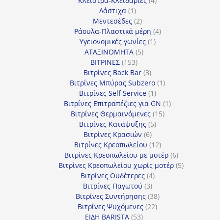
Κλείστρα-Κλειδαριές
4
1
προϊόντα
Λάστιχα
1
προϊόν
2
Μεντεσέδες
2
προϊόντα
4
Ράουλα-Πλαστικά μέρη
4
1
προϊόντα
Υγειονομικές γωνίες
1
5
προϊόν
ΑΤΑΞΙΝΟΜΗΤΑ
5
153
προϊόντα
ΒΙΤΡΙΝΕΣ
153
προϊόντα
3
Βιτρίνες Back Bar
3
προϊόντα
1
Βιτρίνες Mπύρας Subzero
1
1
προϊόν
Βιτρίνες Self Service
1
προϊόν
1
Βιτρίνες Επιτραπέζιες για GN
1
15
προϊόν
Βιτρίνες Θερμαινόμενες
15
5
προϊόντα
Βιτρίνες Κατάψυξης
5
6
προϊόντα
Βιτρίνες Κρασιών
6
προϊόντα
12
Βιτρίνες Κρεοπωλείου
12
προϊόντα
6
Βιτρίνες Κρεοπωλείου με μοτέρ
6
προϊόντα
5
Βιτρίνες Κρεοπωλείου χωρίς μοτέρ
5
4
προϊόντα
Βιτρίνες Ουδέτερες
4
3
προϊόντα
Βιτρίνες Παγωτού
3
προϊόντα
38
Βιτρίνες Συντήρησης
38
22
προϊόντα
Βιτρίνες Ψυχόμενες
22
53
προϊόντα
ΕΙΔΗ BARISTA
53