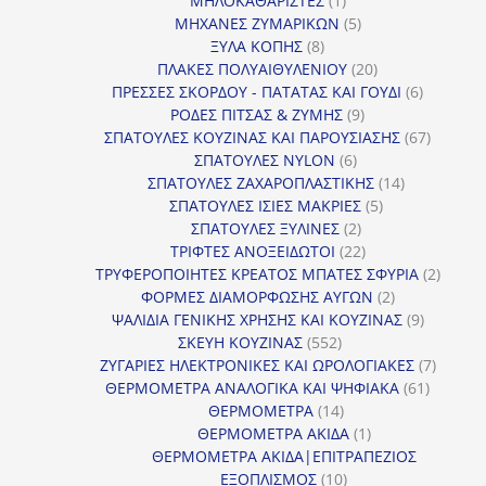
ΜΗΛΟΚΑΘΑΡΙΣΤΕΣ
1
προϊόν
5
ΜΗΧΑΝΕΣ ΖΥΜΑΡΙΚΩΝ
5
8
προϊόντα
ΞΥΛΑ ΚΟΠΗΣ
8
προϊόντα
20
ΠΛΑΚΕΣ ΠΟΛΥΑΙΘΥΛΕΝΙΟΥ
20
προϊόντα
6
ΠΡΕΣΣΕΣ ΣΚΟΡΔΟΥ - ΠΑΤΑΤΑΣ ΚΑΙ ΓΟΥΔΙ
6
9
προϊόντα
ΡΟΔΕΣ ΠΙΤΣΑΣ & ΖΥΜΗΣ
9
προϊόντα
67
ΣΠΑΤΟΥΛΕΣ ΚΟΥΖΙΝΑΣ ΚΑΙ ΠΑΡΟΥΣΙΑΣΗΣ
67
6
προϊόντ
ΣΠΑΤΟΥΛΕΣ NYLON
6
προϊόντα
14
ΣΠΑΤΟΥΛΕΣ ΖΑΧΑΡΟΠΛΑΣΤΙΚΗΣ
14
5
προϊόντα
ΣΠΑΤΟΥΛΕΣ ΙΣΙΕΣ ΜΑΚΡΙΕΣ
5
2
προϊόντα
ΣΠΑΤΟΥΛΕΣ ΞΥΛΙΝΕΣ
2
προϊόντα
22
ΤΡΙΦΤΕΣ ΑΝΟΞΕΙΔΩΤΟΙ
22
προϊόντα
2
ΤΡΥΦΕΡΟΠΟΙΗΤΕΣ ΚΡΕΑΤΟΣ ΜΠΑΤΕΣ ΣΦΥΡΙΑ
2
2
προϊόν
ΦΟΡΜΕΣ ΔΙΑΜΟΡΦΩΣΗΣ ΑΥΓΩΝ
2
προϊόντα
9
ΨΑΛΙΔΙΑ ΓΕΝΙΚΗΣ ΧΡΗΣΗΣ ΚΑΙ ΚΟΥΖΙΝΑΣ
9
552
προϊόντα
ΣΚΕΥΗ ΚΟΥΖΙΝΑΣ
552
προϊόντα
7
ΖΥΓΑΡΙΕΣ ΗΛΕΚΤΡΟΝΙΚΕΣ ΚΑΙ ΩΡΟΛΟΓΙΑΚΕΣ
7
61
προϊόν
ΘΕΡΜΟΜΕΤΡΑ ΑΝΑΛΟΓΙΚΑ ΚΑΙ ΨΗΦΙΑΚΑ
61
14
προϊόντ
ΘΕΡΜΟΜΕΤΡΑ
14
προϊόντα
1
ΘΕΡΜΟΜΕΤΡΑ ΑΚΙΔΑ
1
προϊόν
ΘΕΡΜΟΜΕΤΡΑ ΑΚΙΔΑ|ΕΠΙΤΡΑΠΕΖΙΟΣ
10
ΕΞΟΠΛΙΣΜΟΣ
10