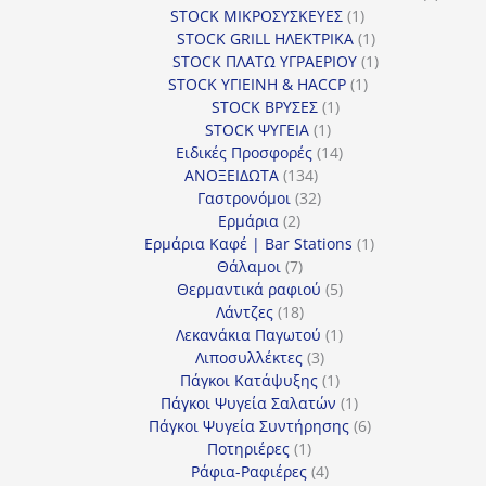
1
προϊόν
STOCK ΜΙΚΡΟΣΥΣΚΕΥΕΣ
1
προϊόν
1
STOCK GRILL ΗΛΕΚΤΡΙΚΑ
1
προϊόν
1
STOCK ΠΛΑΤΩ ΥΓΡΑΕΡΙΟΥ
1
1
προϊόν
STOCK ΥΓΙΕΙΝΗ & HACCP
1
1
προϊόν
STOCK ΒΡΥΣΕΣ
1
1
προϊόν
STOCK ΨΥΓΕΙΑ
1
προϊόν
14
Ειδικές Προσφορές
14
134
προϊόντα
ΑΝΟΞΕΙΔΩΤΑ
134
προϊόντα
32
Γαστρονόμοι
32
2
προϊόντα
Ερμάρια
2
προϊόντα
1
Ερμάρια Καφέ | Bar Stations
1
7
προϊόν
Θάλαμοι
7
προϊόντα
5
Θερμαντικά ραφιού
5
18
προϊόντα
Λάντζες
18
προϊόντα
1
Λεκανάκια Παγωτού
1
3
προϊόν
Λιποσυλλέκτες
3
προϊόντα
1
Πάγκοι Κατάψυξης
1
προϊόν
1
Πάγκοι Ψυγεία Σαλατών
1
προϊόν
6
Πάγκοι Ψυγεία Συντήρησης
6
1
προϊόντα
Ποτηριέρες
1
προϊόν
4
Ράφια-Ραφιέρες
4