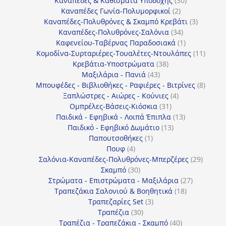
Καναπέδες & Καθίσματα Υποδοχής
30
2
προϊόντα
Καναπέδες Γωνία-Πολυμορφικοί
2
προϊόντα
3
Καναπέδες-Πολυθρόνες & Σκαμπό Κρεβάτι
3
34
προϊόντ
Καναπέδες-Πολυθρόνες-Σαλόνια
34
προϊόντα
1
Καφενείου-Ταβέρνας Παραδοσιακά
1
προϊόν
11
Κομοδίνα-Συρταριέρες-Τουαλέτες-Ντουλάπες
11
38
προϊόν
Κρεβάτια-Υποστρώματα
38
43
προϊόντα
Μαξιλάρια - Πανιά
43
προϊόντα
8
Μπουφέδες - Βιβλιοθήκες - Ραφιέρες - Βιτρίνες
8
4
προϊό
Ξαπλώστρες - Αιώρες - Κούνιες
4
31
προϊόντα
Ομπρέλες-Βάσεις-Κιόσκια
31
προϊόντα
13
Παιδικά - Εφηβικά - Λοιπά Έπιπλα
13
13
προϊόντα
Παιδικό - Εφηβικό Δωμάτιο
13
1
προϊόντα
Παπουτσοθήκες
1
4
προϊόν
Πουφ
4
προϊόντα
29
Σαλόνια-Καναπέδες-Πολυθρόνες-Μπερζέρες
29
30
προϊόν
Σκαμπό
30
προϊόντα
27
Στρώματα - Επιστρώματα - Μαξιλάρια
27
18
προϊόντα
Τραπεζάκια Σαλονιού & Βοηθητικά
18
3
προϊόντα
Τραπεζαρίες Set
3
30
προϊόντα
Τραπέζια
30
προϊόντα
40
Τραπέζια - Τραπεζάκια - Σκαμπό
40