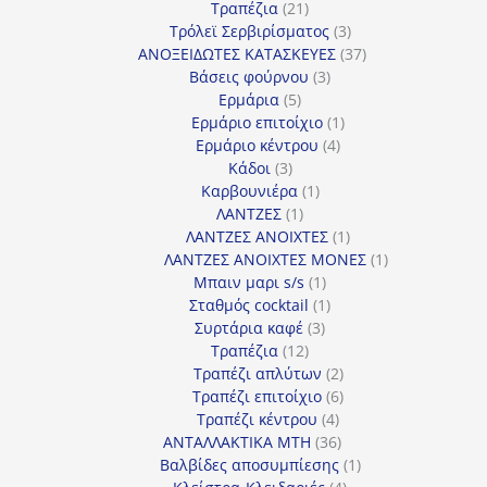
21
προϊόντα
Τραπέζια
21
προϊόντα
3
Τρόλεϊ Σερβιρίσματος
3
προϊόντα
37
ΑΝΟΞΕΙΔΩΤΕΣ ΚΑΤΑΣΚΕΥΕΣ
37
3
προϊόντα
Βάσεις φούρνου
3
5
προϊόντα
Ερμάρια
5
προϊόντα
1
Ερμάριο επιτοίχιο
1
4
προϊόν
Ερμάριο κέντρου
4
3
προϊόντα
Κάδοι
3
προϊόντα
1
Καρβουνιέρα
1
1
προϊόν
ΛΑΝΤΖΕΣ
1
προϊόν
1
ΛΑΝΤΖΕΣ ΑΝΟΙΧΤΕΣ
1
προϊόν
1
ΛΑΝΤΖΕΣ ΑΝΟΙΧΤΕΣ ΜΟΝΕΣ
1
1
προϊόν
Μπαιν μαρι s/s
1
προϊόν
1
Σταθμός cocktail
1
3
προϊόν
Συρτάρια καφέ
3
12
προϊόντα
Τραπέζια
12
προϊόντα
2
Τραπέζι απλύτων
2
προϊόντα
6
Τραπέζι επιτοίχιο
6
4
προϊόντα
Τραπέζι κέντρου
4
προϊόντα
36
ΑΝΤΑΛΛΑΚΤΙΚΑ MTH
36
προϊόντα
1
Βαλβίδες αποσυμπίεσης
1
4
προϊόν