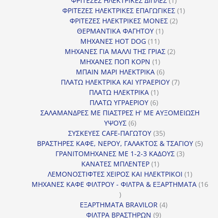
ΦΡΙΤΕΖΕΣ ΗΛΕΚΤΡΙΚΕΣ ΔΙΠΛΕΣ
1
προϊόν
1
ΦΡΙΤΕΖΕΣ ΗΛΕΚΤΡΙΚΕΣ ΕΠΑΓΩΓΙΚΕΣ
1
2
προϊόν
ΦΡΙΤΕΖΕΣ ΗΛΕΚΤΡΙΚΕΣ ΜΟΝΕΣ
2
1
προϊόντα
ΘΕΡΜΑΝΤΙΚΑ ΦΑΓΗΤΟΥ
1
11
προϊόν
ΜΗΧΑΝΕΣ HOT DOG
11
προϊόντα
2
ΜΗΧΑΝΕΣ ΓΙΑ ΜΑΛΛΙ ΤΗΣ ΓΡΙΑΣ
2
1
προϊόντα
ΜΗΧΑΝΕΣ ΠΟΠ ΚΟΡΝ
1
προϊόν
6
ΜΠΑΙΝ ΜΑΡΙ ΗΛΕΚΤΡΙΚΑ
6
προϊόντα
7
ΠΛΑΤΩ ΗΛΕΚΤΡΙΚΑ ΚΑΙ ΥΓΡΑΕΡΙΟΥ
7
1
προϊόντα
ΠΛΑΤΩ ΗΛΕΚΤΡΙΚΑ
1
6
προϊόν
ΠΛΑΤΩ ΥΓΡΑΕΡΙΟΥ
6
προϊόντα
ΣΑΛΑΜΑΝΔΡΕΣ ΜΕ ΠΙΑΣΤΡΕΣ Η' ΜΕ ΑΥΞΟΜΕΙΩΣΗ
6
ΥΨΟΥΣ
6
προϊόντα
35
ΣΥΣΚΕΥΕΣ CAFE-ΠΑΓΩΤΟΥ
35
προϊόντα
5
ΒΡΑΣΤΗΡΕΣ ΚΑΦΕ, ΝΕΡΟΥ, ΓΑΛΑΚΤΟΣ & ΤΣΑΓΙΟΥ
5
3
προϊ
ΓΡΑΝΙΤΟΜΗΧΑΝΕΣ ΜΕ 1-2-3 ΚΑΔΟΥΣ
3
1
προϊόντα
ΚΑΝΑΤΕΣ ΜΠΛΕΝΤΕΡ
1
προϊόν
1
ΛΕΜΟΝΟΣΤΙΦΤΕΣ ΧΕΙΡΟΣ ΚΑΙ ΗΛΕΚΤΡΙΚΟΙ
1
προϊόν
ΜΗΧΑΝΕΣ ΚΑΦΕ ΦΙΛΤΡΟΥ - ΦΙΛΤΡΑ & ΕΞΑΡΤΗΜΑΤΑ
16
16
προϊόντα
4
ΕΞΑΡΤΗΜΑΤΑ BRAVILOR
4
9
προϊόντα
ΦΙΛΤΡΑ ΒΡΑΣΤΗΡΩΝ
9