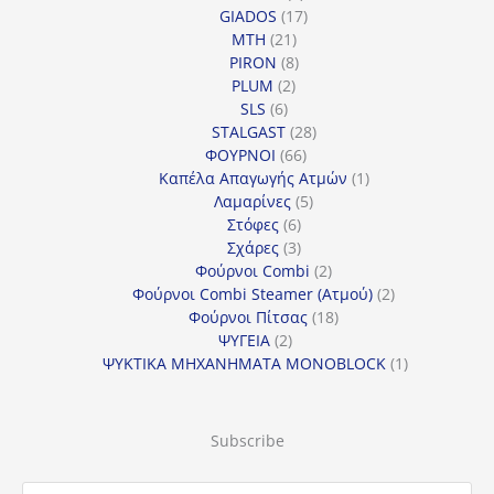
προϊόν
17
GIADOS
17
21
προϊόντα
MTH
21
προϊόντα
8
PIRON
8
2
προϊόντα
PLUM
2
6
προϊόντα
SLS
6
προϊόντα
28
STALGAST
28
66
προϊόντα
ΦΟΥΡΝΟΙ
66
προϊόντα
1
Καπέλα Απαγωγής Ατμών
1
5
προϊόν
Λαμαρίνες
5
6
προϊόντα
Στόφες
6
προϊόντα
3
Σχάρες
3
προϊόντα
2
Φούρνοι Combi
2
προϊόντα
2
Φούρνοι Combi Steamer (Ατμού)
2
18
προϊόντα
Φούρνοι Πίτσας
18
2
προϊόντα
ΨΥΓΕΙΑ
2
προϊόντα
1
ΨΥΚΤΙΚΑ ΜΗΧΑΝΗΜΑΤΑ MONOBLOCK
1
προϊόν
Subscribe