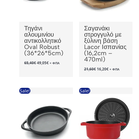
Τηγάνι
Σαγανάκι
αλουμινίου
στρογγυλό με
αντικολλητικό
ξύλινη βάση
Oval Robust
Lacor Ισπανίας
(36*26*5cm)
(16,2cm –
470ml)
Original
Η
65,40
€
49,05
€
+ ΦΠΑ
price
τρέχουσα
Original
Η
21,60
€
16,20
€
+ ΦΠΑ
was:
τιμή
price
τρέχουσα
65,40€.
είναι:
was:
τιμή
49,05€.
21,60€.
είναι:
16,20€.
Sale!
Sale!