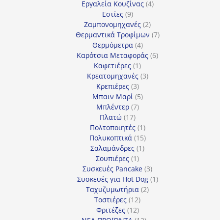
προϊόντα
4
Εργαλεία Κουζίνας
4
9
προϊόντα
Εστίες
9
προϊόντα
2
Ζαμπονομηχανές
2
προϊόντα
7
Θερμαντικά Τροφίμων
7
4
προϊόντα
Θερμόμετρα
4
προϊόντα
6
Καρότσια Μεταφοράς
6
1
προϊόντα
Καφετιέρες
1
προϊόν
3
Κρεατομηχανές
3
3
προϊόντα
Κρεπιέρες
3
προϊόντα
5
Μπαιν Μαρί
5
7
προϊόντα
Μπλέντερ
7
17
προϊόντα
Πλατώ
17
προϊόντα
1
Πολτοποιητές
1
προϊόν
15
Πολυκοπτικά
15
1
προϊόντα
Σαλαμάνδρες
1
1
προϊόν
Σουπιέρες
1
προϊόν
3
Συσκευές Pancake
3
προϊόντα
1
Συσκευές για Hot Dog
1
2
προϊόν
Ταχυζυμωτήρια
2
12
προϊόντα
Τοστιέρες
12
12
προϊόντα
Φριτέζες
12
προϊόντα
12