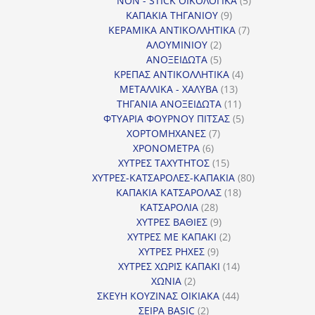
NON - STICK ΟΙΚΟΛΟΓΙΚΑ
5
9
προϊόντα
ΚΑΠΑΚΙΑ ΤΗΓΑΝΙΟΥ
9
προϊόντα
7
ΚΕΡΑΜΙΚΑ ΑΝΤΙΚΟΛΛΗΤΙΚΑ
7
2
προϊόντα
ΑΛΟΥΜΙΝΙΟΥ
2
προϊόντα
5
ΑΝΟΞΕΙΔΩΤΑ
5
προϊόντα
4
ΚΡΕΠΑΣ ΑΝΤΙΚΟΛΛΗΤΙΚΑ
4
13
προϊόντα
ΜΕΤΑΛΛΙΚΑ - ΧΑΛΥΒΑ
13
προϊόντα
11
ΤΗΓΑΝΙΑ ΑΝΟΞΕΙΔΩΤΑ
11
προϊόντα
5
ΦΤΥΑΡΙΑ ΦΟΥΡΝΟΥ ΠΙΤΣΑΣ
5
7
προϊόντα
ΧΟΡΤΟΜΗΧΑΝΕΣ
7
6
προϊόντα
ΧΡΟΝΟΜΕΤΡΑ
6
προϊόντα
15
ΧΥΤΡΕΣ ΤΑΧΥΤΗΤΟΣ
15
προϊόντα
80
ΧΥΤΡΕΣ-ΚΑΤΣΑΡΟΛΕΣ-ΚΑΠΑΚΙΑ
80
18
προϊόντα
ΚΑΠΑΚΙΑ ΚΑΤΣΑΡΟΛΑΣ
18
28
προϊόντα
ΚΑΤΣΑΡΟΛΙΑ
28
προϊόντα
9
ΧΥΤΡΕΣ ΒΑΘΙΕΣ
9
προϊόντα
2
ΧΥΤΡΕΣ ΜΕ ΚΑΠΑΚΙ
2
9
προϊόντα
ΧΥΤΡΕΣ ΡΗΧΕΣ
9
προϊόντα
14
ΧΥΤΡΕΣ ΧΩΡΙΣ ΚΑΠΑΚΙ
14
2
προϊόντα
ΧΩΝΙΑ
2
προϊόντα
44
ΣΚΕΥΗ ΚΟΥΖΙΝΑΣ ΟΙΚΙΑΚΑ
44
2
προϊόντα
ΣΕΙΡΑ BASIC
2