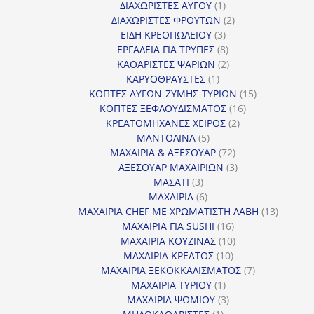
προϊόντα
1
ΔΙΑΧΩΡΙΣΤΕΣ ΑΥΓΟΥ
1
προϊόν
2
ΔΙΑΧΩΡΙΣΤΕΣ ΦΡΟΥΤΩΝ
2
3
προϊόντα
ΕΙΔΗ ΚΡΕΟΠΩΛΕΙΟΥ
3
προϊόντα
8
ΕΡΓΑΛΕΙΑ ΓΙΑ ΤΡΥΠΕΣ
8
προϊόντα
2
ΚΑΘΑΡΙΣΤΕΣ ΨΑΡΙΩΝ
2
1
προϊόντα
ΚΑΡΥΟΘΡΑΥΣΤΕΣ
1
προϊόν
15
ΚΟΠΤΕΣ ΑΥΓΩΝ-ΖΥΜΗΣ-ΤΥΡΙΩΝ
15
16
προϊόντα
ΚΟΠΤΕΣ ΞΕΦΛΟΥΔΙΣΜΑΤΟΣ
16
2
προϊόντα
ΚΡΕΑΤΟΜΗΧΑΝΕΣ ΧΕΙΡΟΣ
2
5
προϊόντα
ΜΑΝΤΟΛΙΝΑ
5
προϊόντα
72
ΜΑΧΑΙΡΙΑ & ΑΞΕΣΟΥΑΡ
72
προϊόντα
3
ΑΞΕΣΟΥΑΡ ΜΑΧΑΙΡΙΩΝ
3
3
προϊόντα
ΜΑΣΑΤΙ
3
προϊόντα
6
ΜΑΧΑΙΡΙΑ
6
προϊόντα
13
ΜΑΧΑΙΡΙΑ CHEF ΜΕ ΧΡΩΜΑΤΙΣΤΗ ΛΑΒΗ
13
16
προϊόντ
ΜΑΧΑΙΡΙΑ ΓΙΑ SUSHI
16
προϊόντα
10
ΜΑΧΑΙΡΙΑ ΚΟΥΖΙΝΑΣ
10
10
προϊόντα
ΜΑΧΑΙΡΙΑ ΚΡΕΑΤΟΣ
10
προϊόντα
7
ΜΑΧΑΙΡΙΑ ΞΕΚΟΚΚΑΛΙΣΜΑΤΟΣ
7
1
προϊόντα
ΜΑΧΑΙΡΙΑ ΤΥΡΙΟΥ
1
προϊόν
3
ΜΑΧΑΙΡΙΑ ΨΩΜΙΟΥ
3
1
προϊόντα