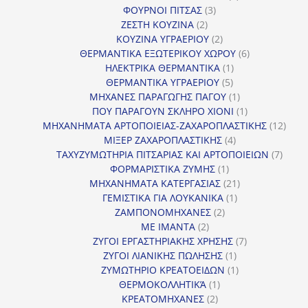
3
προϊόντα
ΦΟΥΡΝΟΙ ΠΙΤΣΑΣ
3
2
προϊόντα
ΖΕΣΤΗ ΚΟΥΖΙΝΑ
2
προϊόντα
2
ΚΟΥΖΙΝΑ ΥΓΡΑΕΡΙΟΥ
2
προϊόντα
6
ΘΕΡΜΑΝΤΙΚΑ ΕΞΩΤΕΡΙΚΟΥ ΧΩΡΟΥ
6
1
προϊόντα
ΗΛΕΚΤΡΙΚΑ ΘΕΡΜΑΝΤΙΚΑ
1
5
προϊόν
ΘΕΡΜΑΝΤΙΚΑ ΥΓΡΑΕΡΙΟΥ
5
προϊόντα
1
ΜΗΧΑΝΕΣ ΠΑΡΑΓΩΓΗΣ ΠΑΓΟΥ
1
προϊόν
1
ΠΟΥ ΠΑΡΑΓΟΥΝ ΣΚΛΗΡΟ ΧΙΟΝΙ
1
προϊόν
12
ΜΗΧΑΝΗΜΑΤΑ ΑΡΤΟΠΟΙΕΙΑΣ-ΖΑΧΑΡΟΠΛΑΣΤΙΚΗΣ
12
4
προϊ
ΜΙΞΕΡ ΖΑΧΑΡΟΠΛΑΣΤΙΚΗΣ
4
προϊόντα
7
ΤΑΧΥΖΥΜΩΤΗΡΙΑ ΠΙΤΣΑΡΙΑΣ ΚΑΙ ΑΡΤΟΠΟΙΕΙΩΝ
7
1
προϊό
ΦΟΡΜΑΡΙΣΤΙΚΑ ΖΥΜΗΣ
1
προϊόν
21
ΜΗΧΑΝΗΜΑΤΑ ΚΑΤΕΡΓΑΣΙΑΣ
21
1
προϊόντα
ΓΕΜΙΣΤΙΚΑ ΓΙΑ ΛΟΥΚΑΝΙΚΑ
1
2
προϊόν
ΖΑΜΠΟΝΟΜΗΧΑΝΕΣ
2
2
προϊόντα
ΜΕ ΙΜΑΝΤΑ
2
προϊόντα
7
ΖΥΓΟΙ ΕΡΓΑΣΤΗΡΙΑΚΗΣ ΧΡΗΣΗΣ
7
1
προϊόντα
ΖΥΓΟΙ ΛΙΑΝΙΚΗΣ ΠΩΛΗΣΗΣ
1
προϊόν
1
ΖΥΜΩΤΗΡΙΟ ΚΡΕΑΤΟΕΙΔΩΝ
1
1
προϊόν
ΘΕΡΜΟΚΟΛΛΗΤΙΚΆ
1
2
προϊόν
ΚΡΕΑΤΟΜΗΧΑΝΕΣ
2