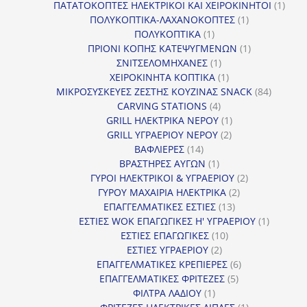
προϊόντα
1
ΠΑΤΑΤΟΚΟΠΤΕΣ ΗΛΕΚΤΡΙΚΟΙ ΚΑΙ ΧΕΙΡΟΚΙΝΗΤΟΙ
1
1
προϊ
ΠΟΛΥΚΟΠΤΙΚΑ-ΛΑΧΑΝΟΚΟΠΤΕΣ
1
1
προϊόν
ΠΟΛΥΚΟΠΤΙΚΑ
1
προϊόν
1
ΠΡΙΟΝΙ ΚΟΠΗΣ ΚΑΤΕΨΥΓΜΕΝΩΝ
1
1
προϊόν
ΣΝΙΤΣΕΛΟΜΗΧΑΝΕΣ
1
προϊόν
1
ΧΕΙΡΟΚΙΝΗΤΑ ΚΟΠΤΙΚΑ
1
προϊόν
84
ΜΙΚΡΟΣΥΣΚΕΥΕΣ ΖΕΣΤΗΣ ΚΟΥΖΙΝΑΣ SNACK
84
4
προϊόντ
CARVING STATIONS
4
προϊόντα
1
GRILL ΗΛΕΚΤΡΙΚΑ ΝΕΡΟΥ
1
2
προϊόν
GRILL ΥΓΡΑΕΡΙΟΥ ΝΕΡΟΥ
2
14
προϊόντα
ΒΑΦΛΙΕΡΕΣ
14
προϊόντα
1
ΒΡΑΣΤΗΡΕΣ ΑΥΓΩΝ
1
προϊόν
2
ΓΥΡΟΙ ΗΛΕΚΤΡΙΚΟΙ & ΥΓΡΑΕΡΙΟΥ
2
2
προϊόντα
ΓΥΡΟΥ ΜΑΧΑΙΡΙΑ ΗΛΕΚΤΡΙΚΑ
2
13
προϊόντα
ΕΠΑΓΓΕΛΜΑΤΙΚΕΣ ΕΣΤΙΕΣ
13
προϊόντα
1
ΕΣΤΙΕΣ WOK ΕΠΑΓΩΓΙΚΕΣ Η' ΥΓΡΑΕΡΙΟΥ
1
10
προϊόν
ΕΣΤΙΕΣ ΕΠΑΓΩΓΙΚΕΣ
10
2
προϊόντα
ΕΣΤΙΕΣ ΥΓΡΑΕΡΙΟΥ
2
προϊόντα
6
ΕΠΑΓΓΕΛΜΑΤΙΚΕΣ ΚΡΕΠΙΕΡΕΣ
6
5
προϊόντα
ΕΠΑΓΓΕΛΜΑΤΙΚΕΣ ΦΡΙΤΕΖΕΣ
5
1
προϊόντα
ΦΙΛΤΡΑ ΛΑΔΙΟΥ
1
προϊόν
1