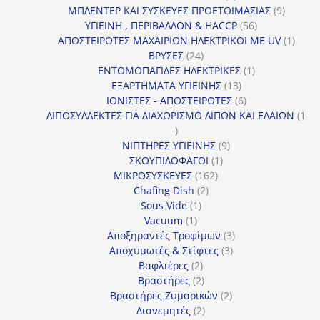
προϊόντα
9
ΜΠΛΕΝΤΕΡ ΚΑΙ ΣΥΣΚΕΥΕΣ ΠΡΟΕΤΟΙΜΑΣΙΑΣ
9
56
προϊόντ
ΥΓΙΕΙΝΗ , ΠΕΡΙΒΑΛΛΟΝ & HACCP
56
προϊόντα
1
ΑΠΟΣΤΕΙΡΩΤΕΣ ΜΑΧΑΙΡΙΩΝ ΗΛΕΚΤΡΙΚΟΙ ΜΕ UV
1
24
προϊό
ΒΡΥΣΕΣ
24
προϊόντα
1
ΕΝΤΟΜΟΠΑΓΙΔΕΣ ΗΛΕΚΤΡΙΚΕΣ
1
13
προϊόν
ΕΞΑΡΤΗΜΑΤΑ ΥΓΙΕΙΝΗΣ
13
προϊόντα
6
ΙΟΝΙΣΤΕΣ - ΑΠΟΣΤΕΙΡΩΤΕΣ
6
προϊόντα
ΛΙΠΟΣΥΛΛΕΚΤΕΣ ΓΙΑ ΔΙΑΧΩΡΙΣΜΟ ΛΙΠΩΝ ΚΑΙ ΕΛΑΙΩΝ
1
1
προϊόν
9
ΝΙΠΤΗΡΕΣ ΥΓΙΕΙΝΗΣ
9
1
προϊόντα
ΣΚΟΥΠΙΔΟΦΑΓΟΙ
1
162
προϊόν
ΜΙΚΡΟΣΥΣΚΕΥΕΣ
162
2
προϊόντα
Chafing Dish
2
1
προϊόντα
Sous Vide
1
1
προϊόν
Vacuum
1
προϊόν
3
Αποξηραντές Τροφίμων
3
3
προϊόντα
Αποχυμωτές & Στίφτες
3
2
προϊόντα
Βαφλιέρες
2
προϊόντα
2
Βραστήρες
2
προϊόντα
2
Βραστήρες Ζυμαρικών
2
2
προϊόντα
Διανεμητές
2