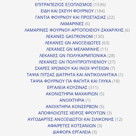
1536
προϊόντα
ΕΠΙΤΡΑΠΕΖΙΟΣ ΕΞΟΠΛΙΣΜΟΣ
1536
184
προϊόντα
ΕΙΔΗ ΚΑΙ ΣΚΕΥΗ ΦΟΥΡΝΟΥ
184
προϊόντα
22
ΓΑΝΤΙΑ ΦΟΥΡΝΟΥ ΚΑΙ ΠΡΟΣΤΑΣΙΑΣ
22
6
προϊόντα
ΛΑΜΑΡΙΝΕΣ
6
προϊόντα
6
ΛΑΜΑΡΙΝΕΣ ΦΟΥΡΝΟΥ-ΑΡΤΟΠΟΙΕΙΟΥ-ΖΑΧΑΡ/ΚΗΣ
6
130
προ
ΛΕΚΑΝΕΣ GASTRONOM
130
προϊόντα
63
ΛΕΚΑΝΕΣ GN ΑΝΟΞΕΙΔΩΤΕΣ
63
11
προϊόντα
ΛΕΚΑΝΕΣ GN ΜΕΛΑΜΙΝΗΣ
11
προϊόντα
28
ΛΕΚΑΝΕΣ GN ΠΟΛΥΚΑΡΜΠΟΝΙΚΑ
28
προϊόντα
27
ΛΕΚΑΝΕΣ GN ΠΟΛΥΠΡΟΠΥΛΕΝΙΟΥ
27
7
προϊόντα
ΣΧΑΡΕΣ ΧΡΩΜΙΟΥ ΚΑΙ INOX ΨΥΓΕΙΩΝ
7
προϊόντα
1
ΤΑΨΙΑ ΠΙΤΣΑΣ ΔΙΑΤΡΗΤΑ ΚΑΙ ΑΝΤΙΚΟΛΛΗΤΙΚΑ
1
18
προϊόν
ΤΑΨΙΑ ΦΟΥΡΝΟΥ ΓΙΑ ΦΑΓΗΤΑ ΚΑΙ ΓΛΥΚΑ
18
311
προϊόντ
ΕΡΓΑΛΕΙΑ ΚΟΥΖΙΝΑΣ
311
προϊόντα
5
ΑΚΟΝΙΣΤΗΡΙΑ ΜΑΧΑΙΡΙΩΝ
5
1
προϊόντα
ΑΝΟΙΧΤΗΡΙΑ
1
προϊόν
5
ΑΝΟΙΧΤΗΡΙΑ ΚΟΝΣΕΡΒΩΝ
5
προϊόντα
3
ΑΠΟΦΛΟΙΩΤΕΣ ΧΕΙΡΟΣ ΦΡΟΥΤΩΝ
3
προϊόντα
12
ΑΥΓΟΔΑΡΤΕΣ ΑΝΟΞΕΙΔΩΤΟΙ ΚΑΙ ΣΙΛΙΚΟΝΗΣ
12
3
προϊόν
ΑΦΑΙΡΕΤΕΣ ΚΟΤΣΑΝΙΩΝ
3
3
προϊόντα
ΔΙΑΦΟΡΑ ΕΡΓΑΛΕΙΑ
3