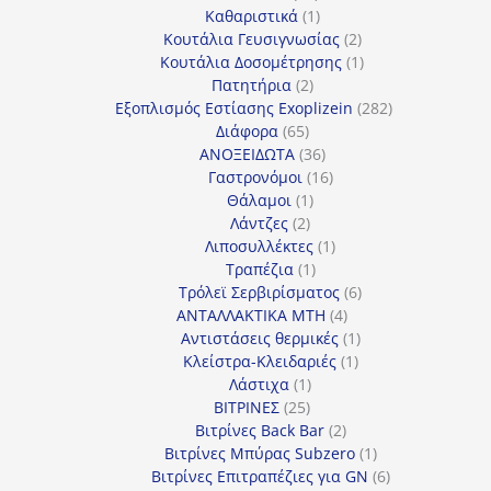
προϊόντα
1
Καθαριστικά
1
προϊόν
2
Κουτάλια Γευσιγνωσίας
2
προϊόντα
1
Κουτάλια Δοσομέτρησης
1
2
προϊόν
Πατητήρια
2
προϊόντα
282
Εξοπλισμός Εστίασης Exoplizein
282
65
προϊόντα
Διάφορα
65
προϊόντα
36
ΑΝΟΞΕΙΔΩΤΑ
36
προϊόντα
16
Γαστρονόμοι
16
1
προϊόντα
Θάλαμοι
1
2
προϊόν
Λάντζες
2
προϊόντα
1
Λιποσυλλέκτες
1
1
προϊόν
Τραπέζια
1
προϊόν
6
Τρόλεϊ Σερβιρίσματος
6
4
προϊόντα
ΑΝΤΑΛΛΑΚΤΙΚΑ MTH
4
προϊόντα
1
Αντιστάσεις θερμικές
1
1
προϊόν
Κλείστρα-Κλειδαριές
1
1
προϊόν
Λάστιχα
1
25
προϊόν
ΒΙΤΡΙΝΕΣ
25
προϊόντα
2
Βιτρίνες Back Bar
2
προϊόντα
1
Βιτρίνες Mπύρας Subzero
1
προϊόν
6
Βιτρίνες Επιτραπέζιες για GN
6