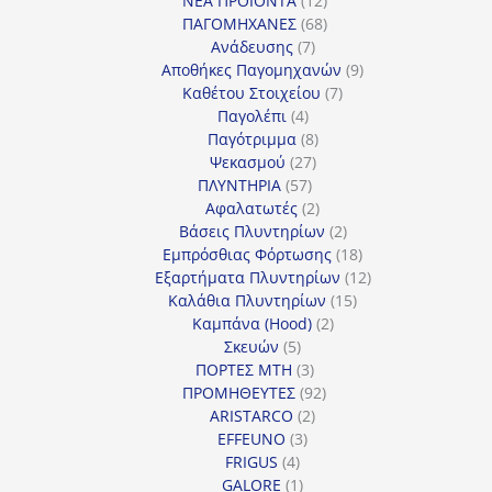
ΝΕΑ ΠΡΟΪΟΝΤΑ
12
προϊόντα
68
ΠΑΓΟΜΗΧΑΝΕΣ
68
7
προϊόντα
Ανάδευσης
7
προϊόντα
9
Αποθήκες Παγομηχανών
9
7
προϊόντα
Καθέτου Στοιχείου
7
4
προϊόντα
Παγολέπι
4
προϊόντα
8
Παγότριμμα
8
27
προϊόντα
Ψεκασμού
27
57
προϊόντα
ΠΛΥΝΤΗΡΙΑ
57
προϊόντα
2
Αφαλατωτές
2
προϊόντα
2
Βάσεις Πλυντηρίων
2
προϊόντα
18
Εμπρόσθιας Φόρτωσης
18
προϊόντα
12
Εξαρτήματα Πλυντηρίων
12
15
προϊόντα
Καλάθια Πλυντηρίων
15
2
προϊόντα
Καμπάνα (Hood)
2
5
προϊόντα
Σκευών
5
προϊόντα
3
ΠΟΡΤΕΣ MTH
3
προϊόντα
92
ΠΡΟΜΗΘΕΥΤΕΣ
92
2
προϊόντα
ARISTARCO
2
3
προϊόντα
EFFEUNO
3
4
προϊόντα
FRIGUS
4
προϊόντα
1
GALORE
1