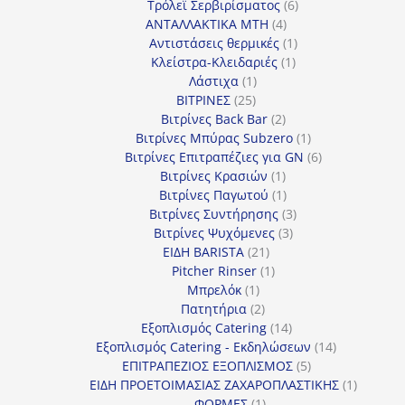
προϊόν
6
Τρόλεϊ Σερβιρίσματος
6
4
προϊόντα
ΑΝΤΑΛΛΑΚΤΙΚΑ MTH
4
προϊόντα
1
Αντιστάσεις θερμικές
1
1
προϊόν
Κλείστρα-Κλειδαριές
1
1
προϊόν
Λάστιχα
1
25
προϊόν
ΒΙΤΡΙΝΕΣ
25
προϊόντα
2
Βιτρίνες Back Bar
2
προϊόντα
1
Βιτρίνες Mπύρας Subzero
1
προϊόν
6
Βιτρίνες Επιτραπέζιες για GN
6
1
προϊόντα
Βιτρίνες Κρασιών
1
προϊόν
1
Βιτρίνες Παγωτού
1
προϊόν
3
Βιτρίνες Συντήρησης
3
3
προϊόντα
Βιτρίνες Ψυχόμενες
3
21
προϊόντα
ΕΙΔΗ BARISTA
21
προϊόντα
1
Pitcher Rinser
1
1
προϊόν
Μπρελόκ
1
προϊόν
2
Πατητήρια
2
προϊόντα
14
Εξοπλισμός Catering
14
προϊόντα
14
Εξοπλισμός Catering - Εκδηλώσεων
14
5
προϊόντα
ΕΠΙΤΡΑΠΕΖΙΟΣ ΕΞΟΠΛΙΣΜΟΣ
5
προϊόντα
1
ΕΙΔΗ ΠΡΟΕΤΟΙΜΑΣΙΑΣ ΖΑΧΑΡΟΠΛΑΣΤΙΚΗΣ
1
1
προϊόν
ΦΟΡΜΕΣ
1