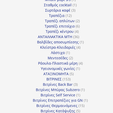
προϊόν
1
Σταθμός cocktail
1
3
προϊόν
Συρτάρια καφέ
3
12
προϊόντα
Τραπέζια
12
προϊόντα
2
Τραπέζι απλύτων
2
προϊόντα
6
Τραπέζι επιτοίχιο
6
4
προϊόντα
Τραπέζι κέντρου
4
προϊόντα
36
ΑΝΤΑΛΛΑΚΤΙΚΑ MTH
36
προϊόντα
1
Βαλβίδες αποσυμπίεσης
1
4
προϊόν
Κλείστρα-Κλειδαριές
4
1
προϊόντα
Λάστιχα
1
προϊόν
2
Μεντεσέδες
2
προϊόντα
4
Ράουλα-Πλαστικά μέρη
4
1
προϊόντα
Υγειονομικές γωνίες
1
5
προϊόν
ΑΤΑΞΙΝΟΜΗΤΑ
5
153
προϊόντα
ΒΙΤΡΙΝΕΣ
153
προϊόντα
3
Βιτρίνες Back Bar
3
προϊόντα
1
Βιτρίνες Mπύρας Subzero
1
1
προϊόν
Βιτρίνες Self Service
1
προϊόν
1
Βιτρίνες Επιτραπέζιες για GN
1
15
προϊόν
Βιτρίνες Θερμαινόμενες
15
5
προϊόντα
Βιτρίνες Κατάψυξης
5