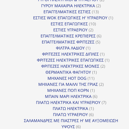
2
προϊόντα
ΓΥΡΟΥ ΜΑΧΑΙΡΙΑ ΗΛΕΚΤΡΙΚΑ
2
13
προϊόντα
ΕΠΑΓΓΕΛΜΑΤΙΚΕΣ ΕΣΤΙΕΣ
13
προϊόντα
1
ΕΣΤΙΕΣ WOK ΕΠΑΓΩΓΙΚΕΣ Η' ΥΓΡΑΕΡΙΟΥ
1
10
προϊόν
ΕΣΤΙΕΣ ΕΠΑΓΩΓΙΚΕΣ
10
2
προϊόντα
ΕΣΤΙΕΣ ΥΓΡΑΕΡΙΟΥ
2
προϊόντα
6
ΕΠΑΓΓΕΛΜΑΤΙΚΕΣ ΚΡΕΠΙΕΡΕΣ
6
5
προϊόντα
ΕΠΑΓΓΕΛΜΑΤΙΚΕΣ ΦΡΙΤΕΖΕΣ
5
1
προϊόντα
ΦΙΛΤΡΑ ΛΑΔΙΟΥ
1
προϊόν
1
ΦΡΙΤΕΖΕΣ ΗΛΕΚΤΡΙΚΕΣ ΔΙΠΛΕΣ
1
προϊόν
1
ΦΡΙΤΕΖΕΣ ΗΛΕΚΤΡΙΚΕΣ ΕΠΑΓΩΓΙΚΕΣ
1
2
προϊόν
ΦΡΙΤΕΖΕΣ ΗΛΕΚΤΡΙΚΕΣ ΜΟΝΕΣ
2
1
προϊόντα
ΘΕΡΜΑΝΤΙΚΑ ΦΑΓΗΤΟΥ
1
11
προϊόν
ΜΗΧΑΝΕΣ HOT DOG
11
προϊόντα
2
ΜΗΧΑΝΕΣ ΓΙΑ ΜΑΛΛΙ ΤΗΣ ΓΡΙΑΣ
2
1
προϊόντα
ΜΗΧΑΝΕΣ ΠΟΠ ΚΟΡΝ
1
προϊόν
6
ΜΠΑΙΝ ΜΑΡΙ ΗΛΕΚΤΡΙΚΑ
6
προϊόντα
7
ΠΛΑΤΩ ΗΛΕΚΤΡΙΚΑ ΚΑΙ ΥΓΡΑΕΡΙΟΥ
7
1
προϊόντα
ΠΛΑΤΩ ΗΛΕΚΤΡΙΚΑ
1
6
προϊόν
ΠΛΑΤΩ ΥΓΡΑΕΡΙΟΥ
6
προϊόντα
ΣΑΛΑΜΑΝΔΡΕΣ ΜΕ ΠΙΑΣΤΡΕΣ Η' ΜΕ ΑΥΞΟΜΕΙΩΣΗ
6
ΥΨΟΥΣ
6