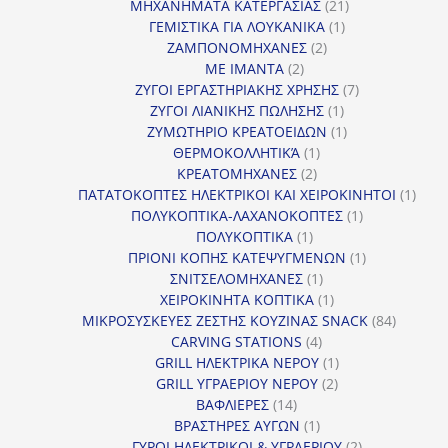
προϊόν
21
ΜΗΧΑΝΗΜΑΤΑ ΚΑΤΕΡΓΑΣΙΑΣ
21
1
προϊόντα
ΓΕΜΙΣΤΙΚΑ ΓΙΑ ΛΟΥΚΑΝΙΚΑ
1
2
προϊόν
ΖΑΜΠΟΝΟΜΗΧΑΝΕΣ
2
2
προϊόντα
ΜΕ ΙΜΑΝΤΑ
2
προϊόντα
7
ΖΥΓΟΙ ΕΡΓΑΣΤΗΡΙΑΚΗΣ ΧΡΗΣΗΣ
7
1
προϊόντα
ΖΥΓΟΙ ΛΙΑΝΙΚΗΣ ΠΩΛΗΣΗΣ
1
προϊόν
1
ΖΥΜΩΤΗΡΙΟ ΚΡΕΑΤΟΕΙΔΩΝ
1
1
προϊόν
ΘΕΡΜΟΚΟΛΛΗΤΙΚΆ
1
2
προϊόν
ΚΡΕΑΤΟΜΗΧΑΝΕΣ
2
προϊόντα
1
ΠΑΤΑΤΟΚΟΠΤΕΣ ΗΛΕΚΤΡΙΚΟΙ ΚΑΙ ΧΕΙΡΟΚΙΝΗΤΟΙ
1
1
προϊ
ΠΟΛΥΚΟΠΤΙΚΑ-ΛΑΧΑΝΟΚΟΠΤΕΣ
1
1
προϊόν
ΠΟΛΥΚΟΠΤΙΚΑ
1
προϊόν
1
ΠΡΙΟΝΙ ΚΟΠΗΣ ΚΑΤΕΨΥΓΜΕΝΩΝ
1
1
προϊόν
ΣΝΙΤΣΕΛΟΜΗΧΑΝΕΣ
1
προϊόν
1
ΧΕΙΡΟΚΙΝΗΤΑ ΚΟΠΤΙΚΑ
1
προϊόν
84
ΜΙΚΡΟΣΥΣΚΕΥΕΣ ΖΕΣΤΗΣ ΚΟΥΖΙΝΑΣ SNACK
84
4
προϊόντ
CARVING STATIONS
4
προϊόντα
1
GRILL ΗΛΕΚΤΡΙΚΑ ΝΕΡΟΥ
1
2
προϊόν
GRILL ΥΓΡΑΕΡΙΟΥ ΝΕΡΟΥ
2
14
προϊόντα
ΒΑΦΛΙΕΡΕΣ
14
προϊόντα
1
ΒΡΑΣΤΗΡΕΣ ΑΥΓΩΝ
1
προϊόν
2
ΓΥΡΟΙ ΗΛΕΚΤΡΙΚΟΙ & ΥΓΡΑΕΡΙΟΥ
2