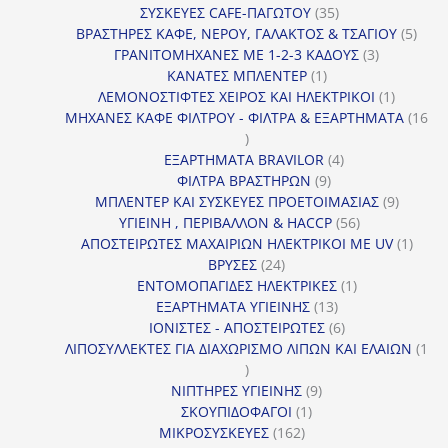
προϊόντα
35
ΣΥΣΚΕΥΕΣ CAFE-ΠΑΓΩΤΟΥ
35
προϊόντα
5
ΒΡΑΣΤΗΡΕΣ ΚΑΦΕ, ΝΕΡΟΥ, ΓΑΛΑΚΤΟΣ & ΤΣΑΓΙΟΥ
5
3
προϊ
ΓΡΑΝΙΤΟΜΗΧΑΝΕΣ ΜΕ 1-2-3 ΚΑΔΟΥΣ
3
1
προϊόντα
ΚΑΝΑΤΕΣ ΜΠΛΕΝΤΕΡ
1
προϊόν
1
ΛΕΜΟΝΟΣΤΙΦΤΕΣ ΧΕΙΡΟΣ ΚΑΙ ΗΛΕΚΤΡΙΚΟΙ
1
προϊόν
ΜΗΧΑΝΕΣ ΚΑΦΕ ΦΙΛΤΡΟΥ - ΦΙΛΤΡΑ & ΕΞΑΡΤΗΜΑΤΑ
16
16
προϊόντα
4
ΕΞΑΡΤΗΜΑΤΑ BRAVILOR
4
9
προϊόντα
ΦΙΛΤΡΑ ΒΡΑΣΤΗΡΩΝ
9
προϊόντα
9
ΜΠΛΕΝΤΕΡ ΚΑΙ ΣΥΣΚΕΥΕΣ ΠΡΟΕΤΟΙΜΑΣΙΑΣ
9
56
προϊόντ
ΥΓΙΕΙΝΗ , ΠΕΡΙΒΑΛΛΟΝ & HACCP
56
προϊόντα
1
ΑΠΟΣΤΕΙΡΩΤΕΣ ΜΑΧΑΙΡΙΩΝ ΗΛΕΚΤΡΙΚΟΙ ΜΕ UV
1
24
προϊό
ΒΡΥΣΕΣ
24
προϊόντα
1
ΕΝΤΟΜΟΠΑΓΙΔΕΣ ΗΛΕΚΤΡΙΚΕΣ
1
13
προϊόν
ΕΞΑΡΤΗΜΑΤΑ ΥΓΙΕΙΝΗΣ
13
προϊόντα
6
ΙΟΝΙΣΤΕΣ - ΑΠΟΣΤΕΙΡΩΤΕΣ
6
προϊόντα
ΛΙΠΟΣΥΛΛΕΚΤΕΣ ΓΙΑ ΔΙΑΧΩΡΙΣΜΟ ΛΙΠΩΝ ΚΑΙ ΕΛΑΙΩΝ
1
1
προϊόν
9
ΝΙΠΤΗΡΕΣ ΥΓΙΕΙΝΗΣ
9
1
προϊόντα
ΣΚΟΥΠΙΔΟΦΑΓΟΙ
1
162
προϊόν
ΜΙΚΡΟΣΥΣΚΕΥΕΣ
162