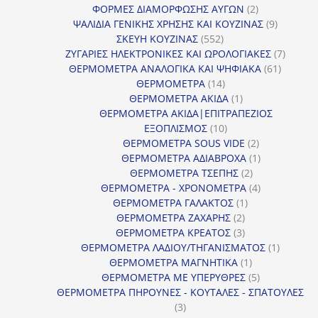
2
προϊόν
ΦΟΡΜΕΣ ΔΙΑΜΟΡΦΩΣΗΣ ΑΥΓΩΝ
2
προϊόντα
9
ΨΑΛΙΔΙΑ ΓΕΝΙΚΗΣ ΧΡΗΣΗΣ ΚΑΙ ΚΟΥΖΙΝΑΣ
9
552
προϊόντα
ΣΚΕΥΗ ΚΟΥΖΙΝΑΣ
552
προϊόντα
7
ΖΥΓΑΡΙΕΣ ΗΛΕΚΤΡΟΝΙΚΕΣ ΚΑΙ ΩΡΟΛΟΓΙΑΚΕΣ
7
61
προϊόν
ΘΕΡΜΟΜΕΤΡΑ ΑΝΑΛΟΓΙΚΑ ΚΑΙ ΨΗΦΙΑΚΑ
61
14
προϊόντ
ΘΕΡΜΟΜΕΤΡΑ
14
προϊόντα
1
ΘΕΡΜΟΜΕΤΡΑ ΑΚΙΔΑ
1
προϊόν
ΘΕΡΜΟΜΕΤΡΑ ΑΚΙΔΑ|ΕΠΙΤΡΑΠΕΖΙΟΣ
10
ΕΞΟΠΛΙΣΜΟΣ
10
προϊόντα
2
ΘΕΡΜΟΜΕΤΡΑ SOUS VIDE
2
προϊόντα
1
ΘΕΡΜΟΜΕΤΡΑ ΑΔΙΑΒΡΟΧΑ
1
2
προϊόν
ΘΕΡΜΟΜΕΤΡΑ ΤΣΕΠΗΣ
2
προϊόντα
4
ΘΕΡΜΟΜΕΤΡΑ - ΧΡΟΝΟΜΕΤΡΑ
4
1
προϊόντα
ΘΕΡΜΟΜΕΤΡΑ ΓΑΛΑΚΤΟΣ
1
2
προϊόν
ΘΕΡΜΟΜΕΤΡΑ ΖΑΧΑΡΗΣ
2
προϊόντα
3
ΘΕΡΜΟΜΕΤΡΑ ΚΡΕΑΤΟΣ
3
προϊόντα
1
ΘΕΡΜΟΜΕΤΡΑ ΛΑΔΙΟΥ/ΤΗΓΑΝΙΣΜΑΤΟΣ
1
1
προϊόν
ΘΕΡΜΟΜΕΤΡΑ ΜΑΓΝΗΤΙΚΑ
1
προϊόν
5
ΘΕΡΜΟΜΕΤΡΑ ΜΕ ΥΠΕΡΥΘΡΕΣ
5
προϊόντα
ΘΕΡΜΟΜΕΤΡΑ ΠΗΡΟΥΝΕΣ - ΚΟΥΤΑΛΕΣ - ΣΠΑΤΟΥΛΕΣ
3
3