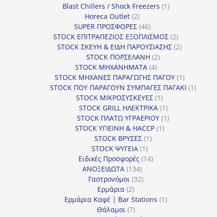
προϊόν
1
Blast Chillers / Shock Freezers
1
2
προϊόν
Horeca Outlet
2
προϊόντα
46
SUPER ΠΡΟΣΦΟΡΕΣ
46
προϊόντα
2
STOCK ΕΠΙΤΡΑΠΕΖΙΟΣ ΕΞΟΠΛΙΣΜΟΣ
2
προϊόντα
2
STOCK ΣΚΕΥΗ & ΕΙΔΗ ΠΑΡΟΥΣΙΑΣΗΣ
2
2
προϊόντα
STOCK ΠΟΡΣΕΛΑΝΗ
2
4
προϊόντα
STOCK ΜΗΧΑΝΗΜΑΤΑ
4
προϊόντα
1
STOCK ΜΗΧΑΝΕΣ ΠΑΡΑΓΩΓΗΣ ΠΑΓΟΥ
1
προϊόν
1
STOCK ΠΟΥ ΠΑΡΑΓΟΥΝ ΣΥΜΠΑΓΕΣ ΠΑΓΑΚΙ
1
1
προϊόν
STOCK ΜΙΚΡΟΣΥΣΚΕΥΕΣ
1
προϊόν
1
STOCK GRILL ΗΛΕΚΤΡΙΚΑ
1
προϊόν
1
STOCK ΠΛΑΤΩ ΥΓΡΑΕΡΙΟΥ
1
1
προϊόν
STOCK ΥΓΙΕΙΝΗ & HACCP
1
1
προϊόν
STOCK ΒΡΥΣΕΣ
1
1
προϊόν
STOCK ΨΥΓΕΙΑ
1
προϊόν
14
Ειδικές Προσφορές
14
134
προϊόντα
ΑΝΟΞΕΙΔΩΤΑ
134
προϊόντα
32
Γαστρονόμοι
32
2
προϊόντα
Ερμάρια
2
προϊόντα
1
Ερμάρια Καφέ | Bar Stations
1
7
προϊόν
Θάλαμοι
7