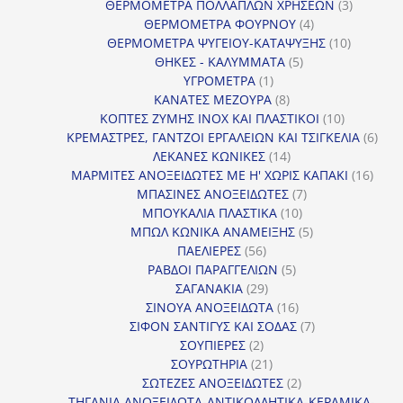
προϊόντα
3
ΘΕΡΜΟΜΕΤΡΑ ΠΟΛΛΑΠΛΩΝ ΧΡΗΣΕΩΝ
3
4
προϊόντ
ΘΕΡΜΟΜΕΤΡΑ ΦΟΥΡΝΟΥ
4
προϊόντα
10
ΘΕΡΜΟΜΕΤΡΑ ΨΥΓΕΙΟΥ-ΚΑΤΑΨΥΞΗΣ
10
5
προϊόντα
ΘΗΚΕΣ - ΚΑΛΥΜΜΑΤΑ
5
1
προϊόντα
ΥΓΡΟΜΕΤΡΑ
1
προϊόν
8
ΚΑΝΑΤΕΣ ΜΕΖΟΥΡΑ
8
προϊόντα
10
ΚΟΠΤΕΣ ΖΥΜΗΣ INOX ΚΑΙ ΠΛΑΣΤΙΚΟΙ
10
προϊόντα
6
ΚΡΕΜΑΣΤΡΕΣ, ΓΑΝΤΖΟΙ ΕΡΓΑΛΕΙΩΝ ΚΑΙ ΤΣΙΓΚΕΛΙΑ
6
14
προϊ
ΛΕΚΑΝΕΣ ΚΩΝΙΚΕΣ
14
προϊόντα
16
ΜΑΡΜΙΤΕΣ ΑΝΟΞΕΙΔΩΤΕΣ ΜΕ Η' ΧΩΡΙΣ ΚΑΠΑΚΙ
16
7
προϊ
ΜΠΑΣΙΝΕΣ ΑΝΟΞΕΙΔΩΤΕΣ
7
10
προϊόντα
ΜΠΟΥΚΑΛΙΑ ΠΛΑΣΤΙΚΑ
10
προϊόντα
5
ΜΠΩΛ ΚΩΝΙΚΑ ΑΝΑΜΕΙΞΗΣ
5
56
προϊόντα
ΠΑΕΛΙΕΡΕΣ
56
προϊόντα
5
ΡΑΒΔΟΙ ΠΑΡΑΓΓΕΛΙΩΝ
5
29
προϊόντα
ΣΑΓΑΝΑΚΙΑ
29
προϊόντα
16
ΣΙΝΟΥΑ ΑΝΟΞΕΙΔΩΤΑ
16
προϊόντα
7
ΣΙΦΟΝ ΣΑΝΤΙΓΥΣ ΚΑΙ ΣΟΔΑΣ
7
2
προϊόντα
ΣΟΥΠΙΕΡΕΣ
2
προϊόντα
21
ΣΟΥΡΩΤΗΡΙΑ
21
προϊόντα
2
ΣΩΤΕΖΕΣ ΑΝΟΞΕΙΔΩΤΕΣ
2
προϊόντα
ΤΗΓΑΝΙΑ ΑΝΟΞΕΙΔΩΤΑ-ΑΝΤΙΚΟΛΛΗΤΙΚΑ-ΚΕΡΑΜΙΚΑ-