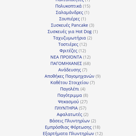
προϊόν
15
Πολυκοπτικά
15
1
προϊόντα
Σαλαμάνδρες
1
1
προϊόν
Σουπιέρες
1
προϊόν
3
Συσκευές Pancake
3
προϊόντα
1
Συσκευές για Hot Dog
1
2
προϊόν
Ταχυζυμωτήρια
2
12
προϊόντα
Τοστιέρες
12
12
προϊόντα
Φριτέζες
12
προϊόντα
12
ΝΕΑ ΠΡΟΪΟΝΤΑ
12
προϊόντα
68
ΠΑΓΟΜΗΧΑΝΕΣ
68
7
προϊόντα
Ανάδευσης
7
προϊόντα
9
Αποθήκες Παγομηχανών
9
7
προϊόντα
Καθέτου Στοιχείου
7
4
προϊόντα
Παγολέπι
4
προϊόντα
8
Παγότριμμα
8
27
προϊόντα
Ψεκασμού
27
57
προϊόντα
ΠΛΥΝΤΗΡΙΑ
57
προϊόντα
2
Αφαλατωτές
2
προϊόντα
2
Βάσεις Πλυντηρίων
2
προϊόντα
18
Εμπρόσθιας Φόρτωσης
18
προϊόντα
12
Εξαρτήματα Πλυντηρίων
12