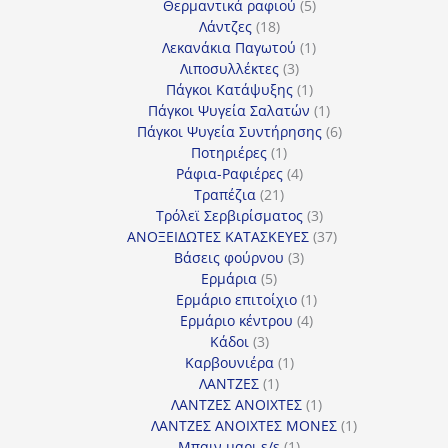
προϊόντα
5
Θερμαντικά ραφιού
5
18
προϊόντα
Λάντζες
18
προϊόντα
1
Λεκανάκια Παγωτού
1
3
προϊόν
Λιποσυλλέκτες
3
προϊόντα
1
Πάγκοι Κατάψυξης
1
προϊόν
1
Πάγκοι Ψυγεία Σαλατών
1
προϊόν
6
Πάγκοι Ψυγεία Συντήρησης
6
1
προϊόντα
Ποτηριέρες
1
προϊόν
4
Ράφια-Ραφιέρες
4
21
προϊόντα
Τραπέζια
21
προϊόντα
3
Τρόλεϊ Σερβιρίσματος
3
προϊόντα
37
ΑΝΟΞΕΙΔΩΤΕΣ ΚΑΤΑΣΚΕΥΕΣ
37
3
προϊόντα
Βάσεις φούρνου
3
5
προϊόντα
Ερμάρια
5
προϊόντα
1
Ερμάριο επιτοίχιο
1
4
προϊόν
Ερμάριο κέντρου
4
3
προϊόντα
Κάδοι
3
προϊόντα
1
Καρβουνιέρα
1
1
προϊόν
ΛΑΝΤΖΕΣ
1
προϊόν
1
ΛΑΝΤΖΕΣ ΑΝΟΙΧΤΕΣ
1
προϊόν
1
ΛΑΝΤΖΕΣ ΑΝΟΙΧΤΕΣ ΜΟΝΕΣ
1
1
προϊόν
Μπαιν μαρι s/s
1