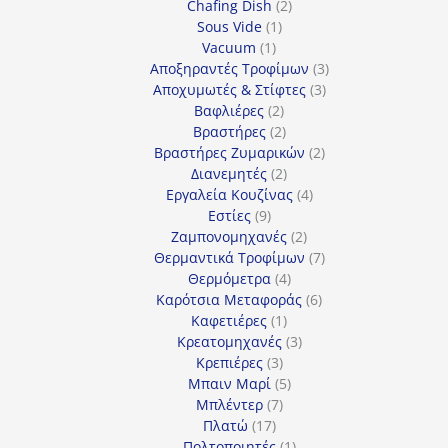
2
προϊόντα
Chafing Dish
2
1
προϊόντα
Sous Vide
1
1
προϊόν
Vacuum
1
προϊόν
3
Αποξηραντές Τροφίμων
3
3
προϊόντα
Αποχυμωτές & Στίφτες
3
2
προϊόντα
Βαφλιέρες
2
προϊόντα
2
Βραστήρες
2
προϊόντα
2
Βραστήρες Ζυμαρικών
2
2
προϊόντα
Διανεμητές
2
προϊόντα
4
Εργαλεία Κουζίνας
4
9
προϊόντα
Εστίες
9
προϊόντα
2
Ζαμπονομηχανές
2
προϊόντα
7
Θερμαντικά Τροφίμων
7
4
προϊόντα
Θερμόμετρα
4
προϊόντα
6
Καρότσια Μεταφοράς
6
1
προϊόντα
Καφετιέρες
1
προϊόν
3
Κρεατομηχανές
3
3
προϊόντα
Κρεπιέρες
3
προϊόντα
5
Μπαιν Μαρί
5
7
προϊόντα
Μπλέντερ
7
17
προϊόντα
Πλατώ
17
προϊόντα
1
Πολτοποιητές
1