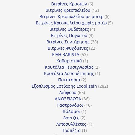
6
προϊόντα
Βιτρίνες Κρασιών
6
προϊόντα
12
Βιτρίνες Κρεοπωλείου
12
προϊόντα
6
Βιτρίνες Κρεοπωλείου με μοτέρ
6
προϊόντα
5
Βιτρίνες Κρεοπωλείου χωρίς μοτέρ
5
4
προϊόντα
Βιτρίνες Ουδέτερες
4
3
προϊόντα
Βιτρίνες Παγωτού
3
προϊόντα
38
Βιτρίνες Συντήρησης
38
22
προϊόντα
Βιτρίνες Ψυχόμενες
22
53
προϊόντα
ΕΙΔΗ BARISTA
53
προϊόντα
1
Καθαριστικά
1
προϊόν
2
Κουτάλια Γευσιγνωσίας
2
προϊόντα
1
Κουτάλια Δοσομέτρησης
1
2
προϊόν
Πατητήρια
2
προϊόντα
282
Εξοπλισμός Εστίασης Exoplizein
282
65
προϊόντα
Διάφορα
65
προϊόντα
36
ΑΝΟΞΕΙΔΩΤΑ
36
προϊόντα
16
Γαστρονόμοι
16
1
προϊόντα
Θάλαμοι
1
2
προϊόν
Λάντζες
2
προϊόντα
1
Λιποσυλλέκτες
1
1
προϊόν
Τραπέζια
1