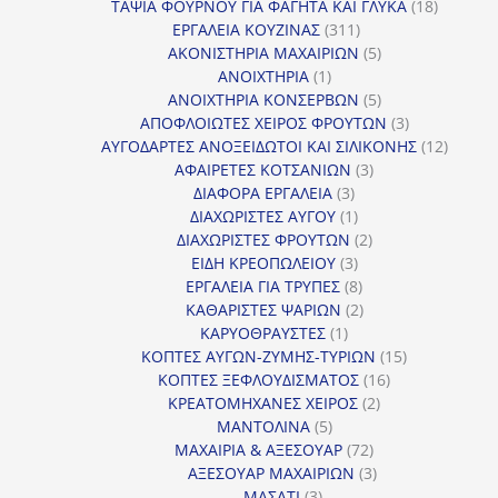
18
προϊόν
ΤΑΨΙΑ ΦΟΥΡΝΟΥ ΓΙΑ ΦΑΓΗΤΑ ΚΑΙ ΓΛΥΚΑ
18
311
προϊόντ
ΕΡΓΑΛΕΙΑ ΚΟΥΖΙΝΑΣ
311
προϊόντα
5
ΑΚΟΝΙΣΤΗΡΙΑ ΜΑΧΑΙΡΙΩΝ
5
1
προϊόντα
ΑΝΟΙΧΤΗΡΙΑ
1
προϊόν
5
ΑΝΟΙΧΤΗΡΙΑ ΚΟΝΣΕΡΒΩΝ
5
προϊόντα
3
ΑΠΟΦΛΟΙΩΤΕΣ ΧΕΙΡΟΣ ΦΡΟΥΤΩΝ
3
προϊόντα
12
ΑΥΓΟΔΑΡΤΕΣ ΑΝΟΞΕΙΔΩΤΟΙ ΚΑΙ ΣΙΛΙΚΟΝΗΣ
12
3
προϊόν
ΑΦΑΙΡΕΤΕΣ ΚΟΤΣΑΝΙΩΝ
3
3
προϊόντα
ΔΙΑΦΟΡΑ ΕΡΓΑΛΕΙΑ
3
προϊόντα
1
ΔΙΑΧΩΡΙΣΤΕΣ ΑΥΓΟΥ
1
προϊόν
2
ΔΙΑΧΩΡΙΣΤΕΣ ΦΡΟΥΤΩΝ
2
3
προϊόντα
ΕΙΔΗ ΚΡΕΟΠΩΛΕΙΟΥ
3
προϊόντα
8
ΕΡΓΑΛΕΙΑ ΓΙΑ ΤΡΥΠΕΣ
8
προϊόντα
2
ΚΑΘΑΡΙΣΤΕΣ ΨΑΡΙΩΝ
2
1
προϊόντα
ΚΑΡΥΟΘΡΑΥΣΤΕΣ
1
προϊόν
15
ΚΟΠΤΕΣ ΑΥΓΩΝ-ΖΥΜΗΣ-ΤΥΡΙΩΝ
15
16
προϊόντα
ΚΟΠΤΕΣ ΞΕΦΛΟΥΔΙΣΜΑΤΟΣ
16
2
προϊόντα
ΚΡΕΑΤΟΜΗΧΑΝΕΣ ΧΕΙΡΟΣ
2
5
προϊόντα
ΜΑΝΤΟΛΙΝΑ
5
προϊόντα
72
ΜΑΧΑΙΡΙΑ & ΑΞΕΣΟΥΑΡ
72
προϊόντα
3
ΑΞΕΣΟΥΑΡ ΜΑΧΑΙΡΙΩΝ
3
3
προϊόντα
ΜΑΣΑΤΙ
3