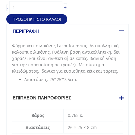
Φόρμα
+
-
κέικ
σιλικόνης
ΠΡΟΣΘΉΚΗ ΣΤΟ ΚΑΛΆΘΙ
και
αντικολλητική
ΠΕΡΙΓΡΑΦΉ
(25*25*7,5cm)
ποσότητα
Φόρμα κέικ σιλικόνης Lacor Ισπανιας. Αντικολλητικό,
καλούπι σιλικόνης. Γυάλινη βάση αντικολλητική, δεν
χαράζει και είναι ανθεκτική σε κοπές. Ιδανική λύση
για την παρουσίαση σε τραπέζι. Με σύστημα
κλειδώματος. Ιδανικό για ευαίσθητα κέικ και τάρτες.
Διαστάσεις: 25*25*7,5cm.
ΕΠΙΠΛΈΟΝ ΠΛΗΡΟΦΟΡΊΕΣ
Βάρος
0,765 κ.
Διαστάσεις
26 × 25 × 8 cm