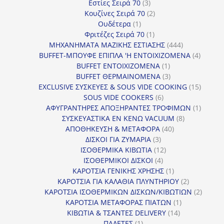
3
προϊόντα
Εστίες Σειρά 70
3
προϊόντα
2
Κουζίνες Σειρά 70
2
1
προϊόντα
Ουδέτερα
1
προϊόν
1
Φριτέζες Σειρά 70
1
προϊόν
444
ΜΗΧΑΝΗΜΑΤΑ ΜΑΖΙΚΗΣ ΕΣΤΙΑΣΗΣ
444
προϊόντα
4
BUFFET-ΜΠΟΥΦΕ ΕΠΙΠΛΑ 'Η ΕΝΤΟΙΧΙΖΟΜΕΝΑ
4
1
προϊόν
BUFFET ΕΝΤΟΙΧΙΖΟΜΕΝΑ
1
προϊόν
3
BUFFET ΘΕΡΜΑΙΝΟΜΕΝΑ
3
προϊόντα
15
EXCLUSIVE ΣΥΣΚΕΥΕΣ & SOUS VIDE COOKING
15
6
προϊόν
SOUS VIDE COOKERS
6
προϊόντα
1
ΑΦΥΓΡΑΝΤΗΡΕΣ ΑΠΟΞΗΡΑΝΤΕΣ ΤΡΟΦΙΜΩΝ
1
8
προϊόν
ΣΥΣΚΕΥΑΣΤΙΚΑ ΕΝ ΚΕΝΩ VACUUM
8
40
προϊόντα
ΑΠΟΘΗΚΕΥΣΗ & ΜΕΤΑΦΟΡΑ
40
3
προϊόντα
ΔΙΣΚΟΙ ΓΙΑ ΖΥΜΑΡΙΑ
3
προϊόντα
12
ΙΣΟΘΕΡΜΙΚΑ ΚΙΒΩΤΙΑ
12
4
προϊόντα
ΙΣΟΘΕΡΜΙΚΟΙ ΔΙΣΚΟΙ
4
προϊόντα
1
ΚΑΡΟΤΣΙΑ ΓΕΝΙΚΗΣ ΧΡΗΣΗΣ
1
προϊόν
2
ΚΑΡΟΤΣΙΑ ΓΙΑ ΚΑΛΑΘΙΑ ΠΛΥΝΤΗΡΙΟΥ
2
προϊόντα
2
ΚΑΡΟΤΣΙΑ ΙΣΟΘΕΡΜΙΚΩΝ ΔΙΣΚΩΝ/ΚΙΒΩΤΙΩΝ
2
1
προϊόν
ΚΑΡΟΤΣΙΑ ΜΕΤΑΦΟΡΑΣ ΠΙΑΤΩΝ
1
14
προϊόν
ΚΙΒΩΤΙΑ & ΤΣΑΝΤΕΣ DELIVERY
14
1
προϊόντα
ΠΑΛΕΤΕΣ
1