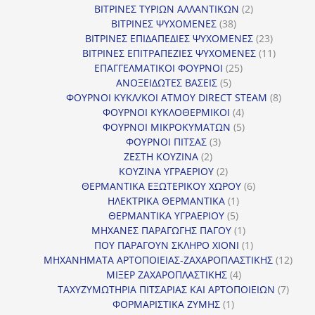
προϊόντα
2
ΒΙΤΡΙΝΕΣ ΤΥΡΙΩΝ ΑΛΛΑΝΤΙΚΩΝ
2
38
προϊόντα
ΒΙΤΡΙΝΕΣ ΨΥΧΟΜΕΝΕΣ
38
προϊόντα
23
ΒΙΤΡΙΝΕΣ ΕΠΙΔΑΠΕΔΙΕΣ ΨΥΧΟΜΕΝΕΣ
23
προϊόντα
11
ΒΙΤΡΙΝΕΣ ΕΠΙΤΡΑΠΕΖΙΕΣ ΨΥΧΟΜΕΝΕΣ
11
25
προϊόντ
ΕΠΑΓΓΕΛΜΑΤΙΚΟΙ ΦΟΥΡΝΟΙ
25
5
προϊόντα
ΑΝΟΞΕΙΔΩΤΕΣ ΒΑΣΕΙΣ
5
προϊόντα
8
ΦΟΥΡΝΟΙ ΚΥΚΛ/ΚΟΙ ΑΤΜΟΥ DIRECT STEAM
8
4
προϊόν
ΦΟΥΡΝΟΙ ΚΥΚΛΟΘΕΡΜΙΚΟΙ
4
προϊόντα
5
ΦΟΥΡΝΟΙ ΜΙΚΡΟΚΥΜΑΤΩΝ
5
3
προϊόντα
ΦΟΥΡΝΟΙ ΠΙΤΣΑΣ
3
2
προϊόντα
ΖΕΣΤΗ ΚΟΥΖΙΝΑ
2
προϊόντα
2
ΚΟΥΖΙΝΑ ΥΓΡΑΕΡΙΟΥ
2
προϊόντα
6
ΘΕΡΜΑΝΤΙΚΑ ΕΞΩΤΕΡΙΚΟΥ ΧΩΡΟΥ
6
1
προϊόντα
ΗΛΕΚΤΡΙΚΑ ΘΕΡΜΑΝΤΙΚΑ
1
5
προϊόν
ΘΕΡΜΑΝΤΙΚΑ ΥΓΡΑΕΡΙΟΥ
5
προϊόντα
1
ΜΗΧΑΝΕΣ ΠΑΡΑΓΩΓΗΣ ΠΑΓΟΥ
1
προϊόν
1
ΠΟΥ ΠΑΡΑΓΟΥΝ ΣΚΛΗΡΟ ΧΙΟΝΙ
1
προϊόν
12
ΜΗΧΑΝΗΜΑΤΑ ΑΡΤΟΠΟΙΕΙΑΣ-ΖΑΧΑΡΟΠΛΑΣΤΙΚΗΣ
12
4
προϊ
ΜΙΞΕΡ ΖΑΧΑΡΟΠΛΑΣΤΙΚΗΣ
4
προϊόντα
7
ΤΑΧΥΖΥΜΩΤΗΡΙΑ ΠΙΤΣΑΡΙΑΣ ΚΑΙ ΑΡΤΟΠΟΙΕΙΩΝ
7
1
προϊό
ΦΟΡΜΑΡΙΣΤΙΚΑ ΖΥΜΗΣ
1