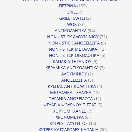
155
ΠΕΤΡΙΝΑ
155
7
προϊόντα
GRILL
7
προϊόντα
2
GRILL ΠΛΑΤΩ
2
8
προϊόντα
WOK
8
προϊόντα
94
ΑΝΤΙΚΟΛΛΗΤΙΚΑ
94
προϊόντα
71
NON - STICK ΑΛΟΥΜΙΝΙΟΥ
71
6
προϊόντα
NON - STICK ΑΝΟΞΕΙΔΩΤΑ
6
12
προϊόντα
NON - STICK ΜΕΤΑΛΛΙΚΑ
12
5
προϊόντα
NON - STICK ΟΙΚΟΛΟΓΙΚΑ
5
9
προϊόντα
ΚΑΠΑΚΙΑ ΤΗΓΑΝΙΟΥ
9
προϊόντα
7
ΚΕΡΑΜΙΚΑ ΑΝΤΙΚΟΛΛΗΤΙΚΑ
7
2
προϊόντα
ΑΛΟΥΜΙΝΙΟΥ
2
προϊόντα
5
ΑΝΟΞΕΙΔΩΤΑ
5
προϊόντα
4
ΚΡΕΠΑΣ ΑΝΤΙΚΟΛΛΗΤΙΚΑ
4
13
προϊόντα
ΜΕΤΑΛΛΙΚΑ - ΧΑΛΥΒΑ
13
προϊόντα
11
ΤΗΓΑΝΙΑ ΑΝΟΞΕΙΔΩΤΑ
11
προϊόντα
5
ΦΤΥΑΡΙΑ ΦΟΥΡΝΟΥ ΠΙΤΣΑΣ
5
7
προϊόντα
ΧΟΡΤΟΜΗΧΑΝΕΣ
7
6
προϊόντα
ΧΡΟΝΟΜΕΤΡΑ
6
προϊόντα
15
ΧΥΤΡΕΣ ΤΑΧΥΤΗΤΟΣ
15
προϊόντα
80
ΧΥΤΡΕΣ-ΚΑΤΣΑΡΟΛΕΣ-ΚΑΠΑΚΙΑ
80