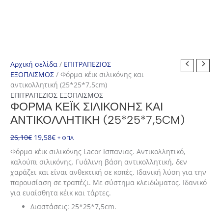
Αρχική σελίδα
/
ΕΠΙΤΡΑΠΕΖΙΟΣ
ΕΞΟΠΛΙΣΜΟΣ
/ Φόρμα κέικ σιλικόνης και
αντικολλητική (25*25*7,5cm)
ΕΠΙΤΡΑΠΕΖΙΟΣ ΕΞΟΠΛΙΣΜΟΣ
ΦΌΡΜΑ ΚΈΙΚ ΣΙΛΙΚΌΝΗΣ ΚΑΙ
ΑΝΤΙΚΟΛΛΗΤΙΚΉ (25*25*7,5CM)
Original
Η
26,10
€
19,58
€
+ ΦΠΑ
price
τρέχουσα
Φόρμα κέικ σιλικόνης Lacor Ισπανιας. Αντικολλητικό,
was:
τιμή
καλούπι σιλικόνης. Γυάλινη βάση αντικολλητική, δεν
26,10€.
είναι:
χαράζει και είναι ανθεκτική σε κοπές. Ιδανική λύση για την
19,58€.
παρουσίαση σε τραπέζι. Με σύστημα κλειδώματος. Ιδανικό
για ευαίσθητα κέικ και τάρτες.
Διαστάσεις: 25*25*7,5cm.