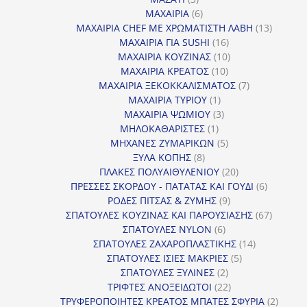
προϊόντα
6
ΜΑΧΑΙΡΙΑ
6
προϊόντα
13
ΜΑΧΑΙΡΙΑ CHEF ΜΕ ΧΡΩΜΑΤΙΣΤΗ ΛΑΒΗ
13
16
προϊόντ
ΜΑΧΑΙΡΙΑ ΓΙΑ SUSHI
16
προϊόντα
10
ΜΑΧΑΙΡΙΑ ΚΟΥΖΙΝΑΣ
10
10
προϊόντα
ΜΑΧΑΙΡΙΑ ΚΡΕΑΤΟΣ
10
προϊόντα
7
ΜΑΧΑΙΡΙΑ ΞΕΚΟΚΚΑΛΙΣΜΑΤΟΣ
7
1
προϊόντα
ΜΑΧΑΙΡΙΑ ΤΥΡΙΟΥ
1
προϊόν
3
ΜΑΧΑΙΡΙΑ ΨΩΜΙΟΥ
3
1
προϊόντα
ΜΗΛΟΚΑΘΑΡΙΣΤΕΣ
1
προϊόν
5
ΜΗΧΑΝΕΣ ΖΥΜΑΡΙΚΩΝ
5
8
προϊόντα
ΞΥΛΑ ΚΟΠΗΣ
8
προϊόντα
20
ΠΛΑΚΕΣ ΠΟΛΥΑΙΘΥΛΕΝΙΟΥ
20
προϊόντα
6
ΠΡΕΣΣΕΣ ΣΚΟΡΔΟΥ - ΠΑΤΑΤΑΣ ΚΑΙ ΓΟΥΔΙ
6
9
προϊόντα
ΡΟΔΕΣ ΠΙΤΣΑΣ & ΖΥΜΗΣ
9
προϊόντα
67
ΣΠΑΤΟΥΛΕΣ ΚΟΥΖΙΝΑΣ ΚΑΙ ΠΑΡΟΥΣΙΑΣΗΣ
67
6
προϊόντ
ΣΠΑΤΟΥΛΕΣ NYLON
6
προϊόντα
14
ΣΠΑΤΟΥΛΕΣ ΖΑΧΑΡΟΠΛΑΣΤΙΚΗΣ
14
5
προϊόντα
ΣΠΑΤΟΥΛΕΣ ΙΣΙΕΣ ΜΑΚΡΙΕΣ
5
2
προϊόντα
ΣΠΑΤΟΥΛΕΣ ΞΥΛΙΝΕΣ
2
προϊόντα
22
ΤΡΙΦΤΕΣ ΑΝΟΞΕΙΔΩΤΟΙ
22
προϊόντα
2
ΤΡΥΦΕΡΟΠΟΙΗΤΕΣ ΚΡΕΑΤΟΣ ΜΠΑΤΕΣ ΣΦΥΡΙΑ
2