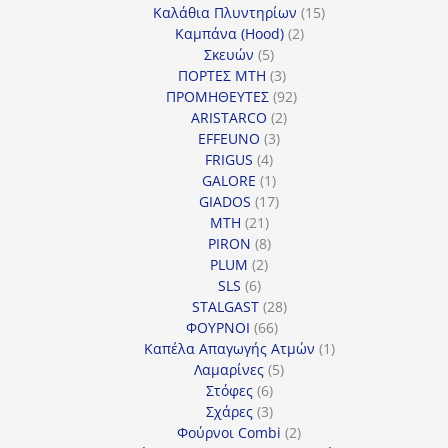
15
προϊόντα
Καλάθια Πλυντηρίων
15
2
προϊόντα
Καμπάνα (Hood)
2
5
προϊόντα
Σκευών
5
προϊόντα
3
ΠΟΡΤΕΣ MTH
3
προϊόντα
92
ΠΡΟΜΗΘΕΥΤΕΣ
92
2
προϊόντα
ARISTARCO
2
3
προϊόντα
EFFEUNO
3
4
προϊόντα
FRIGUS
4
προϊόντα
1
GALORE
1
προϊόν
17
GIADOS
17
21
προϊόντα
MTH
21
προϊόντα
8
PIRON
8
2
προϊόντα
PLUM
2
6
προϊόντα
SLS
6
προϊόντα
28
STALGAST
28
66
προϊόντα
ΦΟΥΡΝΟΙ
66
προϊόντα
1
Καπέλα Απαγωγής Ατμών
1
5
προϊόν
Λαμαρίνες
5
6
προϊόντα
Στόφες
6
προϊόντα
3
Σχάρες
3
προϊόντα
2
Φούρνοι Combi
2