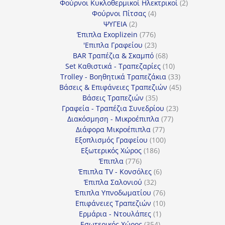
προϊόν
2
Φούρνοι Κυκλοθερμικοί Ηλεκτρικοί
2
4
προϊόντα
Φούρνοι Πίτσας
4
2
προϊόντα
ΨΥΓΕΙΑ
2
προϊόντα
776
Έπιπλα Exoplizein
776
προϊόντα
23
'Επιπλα Γραφείου
23
προϊόντα
68
BAR Τραπέζια & Σκαμπό
68
προϊόντα
10
Set Καθιστικά - Τραπεζαρίες
10
προϊόντα
33
Trolley - Βοηθητικά Τραπεζάκια
33
προϊόντα
45
Βάσεις & Επιφάνειες Τραπεζιών
45
35
προϊόντα
Βάσεις Τραπεζιών
35
προϊόντα
23
Γραφεία - Τραπέζια Συνεδρίου
23
77
προϊόντα
Διακόσμηση - Μικροέπιπλα
77
77
προϊόντα
Διάφορα Μικροέπιπλα
77
προϊόντα
100
Εξοπλισμός Γραφείου
100
186
προϊόντα
Εξωτερικός Χώρος
186
776
προϊόντα
Έπιπλα
776
προϊόντα
6
Έπιπλα TV - Κονσόλες
6
32
προϊόντα
Έπιπλα Σαλονιού
32
προϊόντα
76
Έπιπλα Υπνοδωματίου
76
10
προϊόντα
Επιφάνειες Τραπεζιών
10
1
προϊόντα
Ερμάρια - Ντουλάπες
1
354
προϊόν
Εσωτερικός Χώρος
354