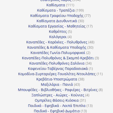
111
προϊόντα
Καθίσματα
111
προϊόντα
199
Καθίσματα - Τραπέζια
199
προϊόντα
77
Καθίσματα Γραφείου-Υποδοχής
77
30
προϊόντα
Καθίσματα Διευθυντικά
30
προϊόντα
17
Καθίσματα Εργασίας - Μαθητείας
17
5
προϊόντα
Καθρέπτες
5
4
προϊόντα
Καλόγεροι
4
προϊόντα
48
Καναπέδες - Καρέκλες - Πολυθρόνες
48
30
προϊόντα
Καναπέδες & Καθίσματα Υποδοχής
30
2
προϊόντα
Καναπέδες Γωνία-Πολυμορφικοί
2
προϊόντα
3
Καναπέδες-Πολυθρόνες & Σκαμπό Κρεβάτι
3
34
προϊόντ
Καναπέδες-Πολυθρόνες-Σαλόνια
34
προϊόντα
1
Καφενείου-Ταβέρνας Παραδοσιακά
1
προϊόν
11
Κομοδίνα-Συρταριέρες-Τουαλέτες-Ντουλάπες
11
38
προϊόν
Κρεβάτια-Υποστρώματα
38
43
προϊόντα
Μαξιλάρια - Πανιά
43
προϊόντα
8
Μπουφέδες - Βιβλιοθήκες - Ραφιέρες - Βιτρίνες
8
4
προϊό
Ξαπλώστρες - Αιώρες - Κούνιες
4
31
προϊόντα
Ομπρέλες-Βάσεις-Κιόσκια
31
προϊόντα
13
Παιδικά - Εφηβικά - Λοιπά Έπιπλα
13
13
προϊόντα
Παιδικό - Εφηβικό Δωμάτιο
13