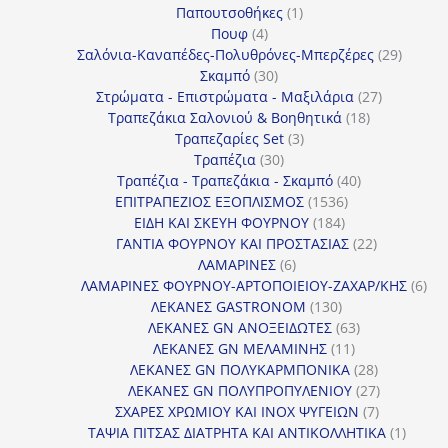
1
προϊόντα
Παπουτσοθήκες
1
4
προϊόν
Πουφ
4
προϊόντα
29
Σαλόνια-Καναπέδες-Πολυθρόνες-Μπερζέρες
29
30
προϊόν
Σκαμπό
30
προϊόντα
27
Στρώματα - Επιστρώματα - Μαξιλάρια
27
18
προϊόντα
Τραπεζάκια Σαλονιού & Βοηθητικά
18
3
προϊόντα
Τραπεζαρίες Set
3
30
προϊόντα
Τραπέζια
30
προϊόντα
40
Τραπέζια - Τραπεζάκια - Σκαμπό
40
1536
προϊόντα
ΕΠΙΤΡΑΠΕΖΙΟΣ ΕΞΟΠΛΙΣΜΟΣ
1536
184
προϊόντα
ΕΙΔΗ ΚΑΙ ΣΚΕΥΗ ΦΟΥΡΝΟΥ
184
προϊόντα
22
ΓΑΝΤΙΑ ΦΟΥΡΝΟΥ ΚΑΙ ΠΡΟΣΤΑΣΙΑΣ
22
6
προϊόντα
ΛΑΜΑΡΙΝΕΣ
6
προϊόντα
6
ΛΑΜΑΡΙΝΕΣ ΦΟΥΡΝΟΥ-ΑΡΤΟΠΟΙΕΙΟΥ-ΖΑΧΑΡ/ΚΗΣ
6
130
προ
ΛΕΚΑΝΕΣ GASTRONOM
130
προϊόντα
63
ΛΕΚΑΝΕΣ GN ΑΝΟΞΕΙΔΩΤΕΣ
63
11
προϊόντα
ΛΕΚΑΝΕΣ GN ΜΕΛΑΜΙΝΗΣ
11
προϊόντα
28
ΛΕΚΑΝΕΣ GN ΠΟΛΥΚΑΡΜΠΟΝΙΚΑ
28
προϊόντα
27
ΛΕΚΑΝΕΣ GN ΠΟΛΥΠΡΟΠΥΛΕΝΙΟΥ
27
7
προϊόντα
ΣΧΑΡΕΣ ΧΡΩΜΙΟΥ ΚΑΙ INOX ΨΥΓΕΙΩΝ
7
προϊόντα
1
ΤΑΨΙΑ ΠΙΤΣΑΣ ΔΙΑΤΡΗΤΑ ΚΑΙ ΑΝΤΙΚΟΛΛΗΤΙΚΑ
1