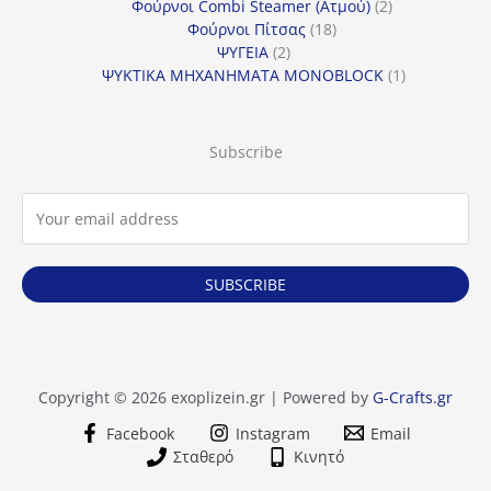
προϊόντα
2
Φούρνοι Combi Steamer (Ατμού)
2
18
προϊόντα
Φούρνοι Πίτσας
18
2
προϊόντα
ΨΥΓΕΙΑ
2
προϊόντα
1
ΨΥΚΤΙΚΑ ΜΗΧΑΝΗΜΑΤΑ MONOBLOCK
1
προϊόν
Subscribe
SUBSCRIBE
Copyright © 2026 exoplizein.gr | Powered by
G-Crafts.gr
Facebook
Instagram
Email
Σταθερό
Κινητό