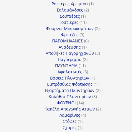
προϊόν
1
Ραφιέρες Χρωμίου
1
2
προϊόν
Σαλαμάνδρες
2
1
προϊόντα
Σουπιέρες
1
προϊόν
11
Τοστιέρες
11
προϊόντα
2
Φούρνοι Μικροκυμάτων
2
9
προϊόντα
Φριτέζες
9
προϊόντα
6
ΠΑΓΟΜΗΧΑΝΕΣ
6
1
προϊόντα
Ανάδευσης
1
προϊόν
3
Αποθήκες Παγομηχανών
3
2
προϊόντα
Παγότριμμα
2
11
προϊόντα
ΠΛΥΝΤΗΡΙΑ
11
προϊόντα
3
Αφαλατωτές
3
προϊόντα
1
Βάσεις Πλυντηρίων
1
προϊόν
1
Εμπρόσθιας Φόρτωσης
1
προϊόν
2
Εξαρτήματα Πλυντηρίων
2
3
προϊόντα
Καλάθια Πλυντηρίων
3
14
προϊόντα
ΦΟΥΡΝΟΙ
14
προϊόντα
2
Καπέλα Απαγωγής Ατμών
2
4
προϊόντα
Λαμαρίνες
4
1
προϊόντα
Στόφες
1
προϊόν
1
Σχάρες
1