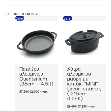
ΣΧΕΤΙΚΆ ΠΡΟΪΌΝΤΑ
Sale!
Sale!
Παελιέρα
Χύτρα
αλουμινίου
αλουμινίου
Quantanium –
μαύρη με
(36cm – 4.5lt)
καπάκι “MINI”
Lacor Ισπανίας
Original
Η
57,20
€
42,90
€
+ ΦΠΑ
(12*5cm –
price
τρέχουσα
0,25lt)
was:
τιμή
57,20€.
είναι:
Original
Η
42,90€.
23,00
€
17,25
€
+ ΦΠΑ
price
τρέχουσα