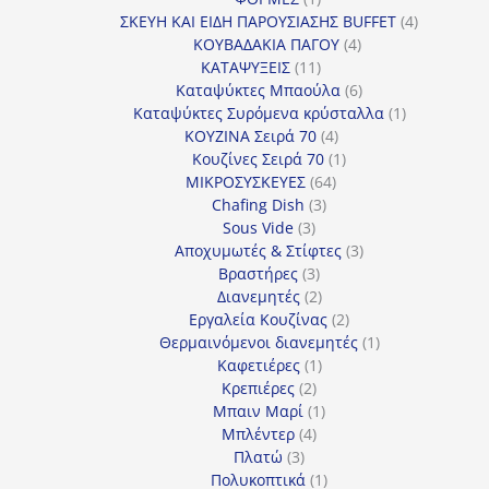
προϊόν
4
ΣΚΕΥΗ ΚΑΙ ΕΙΔΗ ΠΑΡΟΥΣΙΑΣΗΣ BUFFET
4
4
προϊόντα
ΚΟΥΒΑΔΑΚΙΑ ΠΑΓΟΥ
4
11
προϊόντα
ΚΑΤΑΨΥΞΕΙΣ
11
προϊόντα
6
Καταψύκτες Μπαούλα
6
προϊόντα
1
Καταψύκτες Συρόμενα κρύσταλλα
1
4
προϊόν
ΚΟΥΖΙΝΑ Σειρά 70
4
προϊόντα
1
Κουζίνες Σειρά 70
1
64
προϊόν
ΜΙΚΡΟΣΥΣΚΕΥΕΣ
64
3
προϊόντα
Chafing Dish
3
3
προϊόντα
Sous Vide
3
προϊόντα
3
Αποχυμωτές & Στίφτες
3
3
προϊόντα
Βραστήρες
3
προϊόντα
2
Διανεμητές
2
προϊόντα
2
Εργαλεία Κουζίνας
2
προϊόντα
1
Θερμαινόμενοι διανεμητές
1
1
προϊόν
Καφετιέρες
1
2
προϊόν
Κρεπιέρες
2
προϊόντα
1
Μπαιν Μαρί
1
4
προϊόν
Μπλέντερ
4
3
προϊόντα
Πλατώ
3
προϊόντα
1
Πολυκοπτικά
1