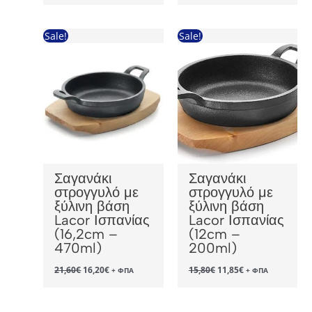
was:
τιμή
23,00€.
είναι:
17,25€.
Sale!
Sale!
Σαγανάκι
Σαγανάκι
στρογγυλό με
στρογγυλό με
ξύλινη βάση
ξύλινη βάση
Lacor Ισπανίας
Lacor Ισπανίας
(16,2cm –
(12cm –
470ml)
200ml)
Original
Η
Original
Η
21,60
€
16,20
€
15,80
€
11,85
€
+ ΦΠΑ
+ ΦΠΑ
price
τρέχουσα
price
τρέχουσα
was:
τιμή
was:
τιμή
21,60€.
είναι:
15,80€.
είναι:
16,20€.
11,85€.