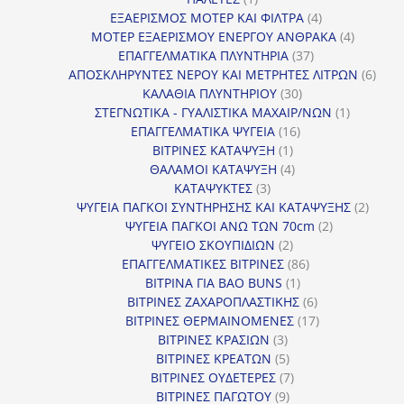
προϊόν
4
ΕΞΑΕΡΙΣΜΟΣ ΜΟΤΕΡ ΚΑΙ ΦΙΛΤΡΑ
4
προϊόντα
4
ΜΟΤΕΡ ΕΞΑΕΡΙΣΜΟΥ ΕΝΕΡΓΟΥ ΑΝΘΡΑΚΑ
4
37
προϊόντ
ΕΠΑΓΓΕΛΜΑΤΙΚΑ ΠΛΥΝΤΗΡΙΑ
37
προϊόντα
6
ΑΠΟΣΚΛΗΡΥΝΤΕΣ ΝΕΡΟΥ ΚΑΙ ΜΕΤΡΗΤΕΣ ΛΙΤΡΩΝ
6
30
προϊ
ΚΑΛΑΘΙΑ ΠΛΥΝΤΗΡΙΟΥ
30
προϊόντα
1
ΣΤΕΓΝΩΤΙΚΑ - ΓΥΑΛΙΣΤΙΚΑ ΜΑΧΑΙΡ/ΝΩΝ
1
16
προϊόν
ΕΠΑΓΓΕΛΜΑΤΙΚΑ ΨΥΓΕΙΑ
16
1
προϊόντα
ΒΙΤΡΙΝΕΣ ΚΑΤΑΨΥΞΗ
1
προϊόν
4
ΘΑΛΑΜΟΙ ΚΑΤΑΨΥΞΗ
4
3
προϊόντα
ΚΑΤΑΨΥΚΤΕΣ
3
προϊόντα
2
ΨΥΓΕΙΑ ΠΑΓΚΟΙ ΣΥΝΤΗΡΗΣΗΣ ΚΑΙ ΚΑΤΑΨΥΞΗΣ
2
2
προϊό
ΨΥΓΕΙΑ ΠΑΓΚΟΙ ΑΝΩ ΤΩΝ 70cm
2
2
προϊόντα
ΨΥΓΕΙΟ ΣΚΟΥΠΙΔΙΩΝ
2
προϊόντα
86
ΕΠΑΓΓΕΛΜΑΤΙΚΕΣ ΒΙΤΡΙΝΕΣ
86
1
προϊόντα
ΒΙΤΡΙΝΑ ΓΙΑ BAO BUNS
1
προϊόν
6
ΒΙΤΡΙΝΕΣ ΖΑΧΑΡΟΠΛΑΣΤΙΚΗΣ
6
προϊόντα
17
ΒΙΤΡΙΝΕΣ ΘΕΡΜΑΙΝΟΜΕΝΕΣ
17
3
προϊόντα
ΒΙΤΡΙΝΕΣ ΚΡΑΣΙΩΝ
3
προϊόντα
5
ΒΙΤΡΙΝΕΣ ΚΡΕΑΤΩΝ
5
προϊόντα
7
ΒΙΤΡΙΝΕΣ ΟΥΔΕΤΕΡΕΣ
7
9
προϊόντα
ΒΙΤΡΙΝΕΣ ΠΑΓΩΤΟΥ
9