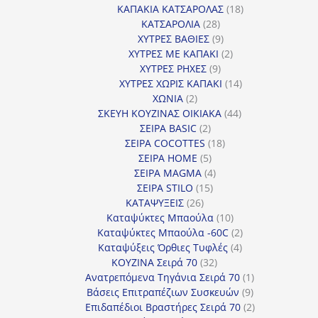
18
προϊόντα
ΚΑΠΑΚΙΑ ΚΑΤΣΑΡΟΛΑΣ
18
28
προϊόντα
ΚΑΤΣΑΡΟΛΙΑ
28
προϊόντα
9
ΧΥΤΡΕΣ ΒΑΘΙΕΣ
9
προϊόντα
2
ΧΥΤΡΕΣ ΜΕ ΚΑΠΑΚΙ
2
9
προϊόντα
ΧΥΤΡΕΣ ΡΗΧΕΣ
9
προϊόντα
14
ΧΥΤΡΕΣ ΧΩΡΙΣ ΚΑΠΑΚΙ
14
2
προϊόντα
ΧΩΝΙΑ
2
προϊόντα
44
ΣΚΕΥΗ ΚΟΥΖΙΝΑΣ ΟΙΚΙΑΚΑ
44
2
προϊόντα
ΣΕΙΡΑ BASIC
2
προϊόντα
18
ΣΕΙΡΑ COCOTTES
18
5
προϊόντα
ΣΕΙΡΑ HOME
5
προϊόντα
4
ΣΕΙΡΑ MAGMA
4
15
προϊόντα
ΣΕΙΡΑ STILO
15
26
προϊόντα
ΚΑΤΑΨΥΞΕΙΣ
26
προϊόντα
10
Καταψύκτες Μπαούλα
10
προϊόντα
2
Καταψύκτες Μπαούλα -60C
2
4
προϊόντα
Καταψύξεις Όρθιες Τυφλές
4
32
προϊόντα
ΚΟΥΖΙΝΑ Σειρά 70
32
προϊόντα
1
Ανατρεπόμενα Τηγάνια Σειρά 70
1
9
προϊόν
Βάσεις Επιτραπέζιων Συσκευών
9
προϊόντα
2
Επιδαπέδιοι Βραστήρες Σειρά 70
2