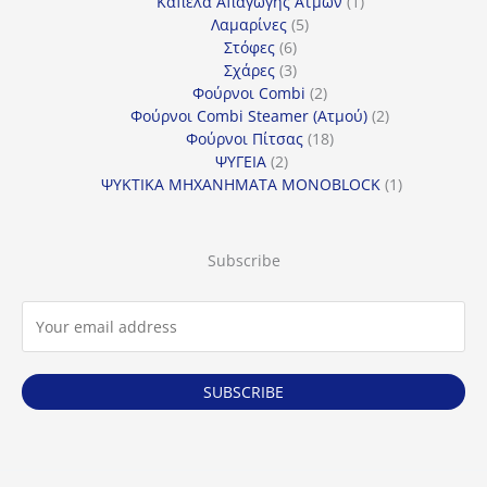
προϊόντα
1
Καπέλα Απαγωγής Ατμών
1
5
προϊόν
Λαμαρίνες
5
6
προϊόντα
Στόφες
6
προϊόντα
3
Σχάρες
3
προϊόντα
2
Φούρνοι Combi
2
προϊόντα
2
Φούρνοι Combi Steamer (Ατμού)
2
18
προϊόντα
Φούρνοι Πίτσας
18
2
προϊόντα
ΨΥΓΕΙΑ
2
προϊόντα
1
ΨΥΚΤΙΚΑ ΜΗΧΑΝΗΜΑΤΑ MONOBLOCK
1
προϊόν
Subscribe
SUBSCRIBE