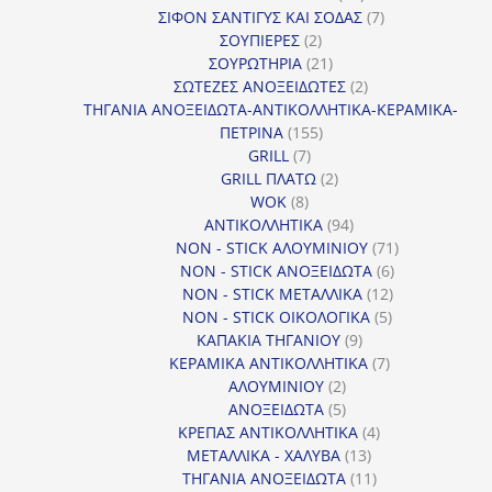
προϊόντα
7
ΣΙΦΟΝ ΣΑΝΤΙΓΥΣ ΚΑΙ ΣΟΔΑΣ
7
2
προϊόντα
ΣΟΥΠΙΕΡΕΣ
2
προϊόντα
21
ΣΟΥΡΩΤΗΡΙΑ
21
προϊόντα
2
ΣΩΤΕΖΕΣ ΑΝΟΞΕΙΔΩΤΕΣ
2
προϊόντα
ΤΗΓΑΝΙΑ ΑΝΟΞΕΙΔΩΤΑ-ΑΝΤΙΚΟΛΛΗΤΙΚΑ-ΚΕΡΑΜΙΚΑ-
155
ΠΕΤΡΙΝΑ
155
7
προϊόντα
GRILL
7
προϊόντα
2
GRILL ΠΛΑΤΩ
2
8
προϊόντα
WOK
8
προϊόντα
94
ΑΝΤΙΚΟΛΛΗΤΙΚΑ
94
προϊόντα
71
NON - STICK ΑΛΟΥΜΙΝΙΟΥ
71
6
προϊόντα
NON - STICK ΑΝΟΞΕΙΔΩΤΑ
6
12
προϊόντα
NON - STICK ΜΕΤΑΛΛΙΚΑ
12
5
προϊόντα
NON - STICK ΟΙΚΟΛΟΓΙΚΑ
5
9
προϊόντα
ΚΑΠΑΚΙΑ ΤΗΓΑΝΙΟΥ
9
προϊόντα
7
ΚΕΡΑΜΙΚΑ ΑΝΤΙΚΟΛΛΗΤΙΚΑ
7
2
προϊόντα
ΑΛΟΥΜΙΝΙΟΥ
2
προϊόντα
5
ΑΝΟΞΕΙΔΩΤΑ
5
προϊόντα
4
ΚΡΕΠΑΣ ΑΝΤΙΚΟΛΛΗΤΙΚΑ
4
13
προϊόντα
ΜΕΤΑΛΛΙΚΑ - ΧΑΛΥΒΑ
13
προϊόντα
11
ΤΗΓΑΝΙΑ ΑΝΟΞΕΙΔΩΤΑ
11