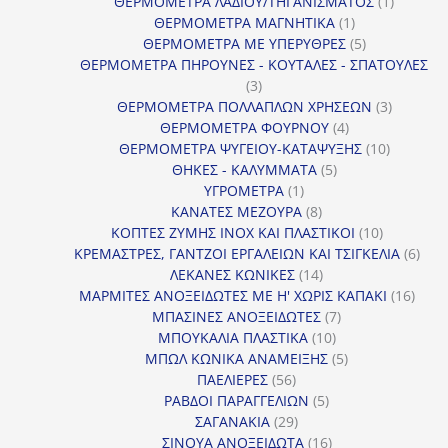
προϊόντα
1
ΘΕΡΜΟΜΕΤΡΑ ΛΑΔΙΟΥ/ΤΗΓΑΝΙΣΜΑΤΟΣ
1
1
προϊόν
ΘΕΡΜΟΜΕΤΡΑ ΜΑΓΝΗΤΙΚΑ
1
προϊόν
5
ΘΕΡΜΟΜΕΤΡΑ ΜΕ ΥΠΕΡΥΘΡΕΣ
5
προϊόντα
ΘΕΡΜΟΜΕΤΡΑ ΠΗΡΟΥΝΕΣ - ΚΟΥΤΑΛΕΣ - ΣΠΑΤΟΥΛΕΣ
3
3
προϊόντα
3
ΘΕΡΜΟΜΕΤΡΑ ΠΟΛΛΑΠΛΩΝ ΧΡΗΣΕΩΝ
3
4
προϊόντ
ΘΕΡΜΟΜΕΤΡΑ ΦΟΥΡΝΟΥ
4
προϊόντα
10
ΘΕΡΜΟΜΕΤΡΑ ΨΥΓΕΙΟΥ-ΚΑΤΑΨΥΞΗΣ
10
5
προϊόντα
ΘΗΚΕΣ - ΚΑΛΥΜΜΑΤΑ
5
1
προϊόντα
ΥΓΡΟΜΕΤΡΑ
1
προϊόν
8
ΚΑΝΑΤΕΣ ΜΕΖΟΥΡΑ
8
προϊόντα
10
ΚΟΠΤΕΣ ΖΥΜΗΣ INOX ΚΑΙ ΠΛΑΣΤΙΚΟΙ
10
προϊόντα
6
ΚΡΕΜΑΣΤΡΕΣ, ΓΑΝΤΖΟΙ ΕΡΓΑΛΕΙΩΝ ΚΑΙ ΤΣΙΓΚΕΛΙΑ
6
14
προϊ
ΛΕΚΑΝΕΣ ΚΩΝΙΚΕΣ
14
προϊόντα
16
ΜΑΡΜΙΤΕΣ ΑΝΟΞΕΙΔΩΤΕΣ ΜΕ Η' ΧΩΡΙΣ ΚΑΠΑΚΙ
16
7
προϊ
ΜΠΑΣΙΝΕΣ ΑΝΟΞΕΙΔΩΤΕΣ
7
10
προϊόντα
ΜΠΟΥΚΑΛΙΑ ΠΛΑΣΤΙΚΑ
10
προϊόντα
5
ΜΠΩΛ ΚΩΝΙΚΑ ΑΝΑΜΕΙΞΗΣ
5
56
προϊόντα
ΠΑΕΛΙΕΡΕΣ
56
προϊόντα
5
ΡΑΒΔΟΙ ΠΑΡΑΓΓΕΛΙΩΝ
5
29
προϊόντα
ΣΑΓΑΝΑΚΙΑ
29
προϊόντα
16
ΣΙΝΟΥΑ ΑΝΟΞΕΙΔΩΤΑ
16