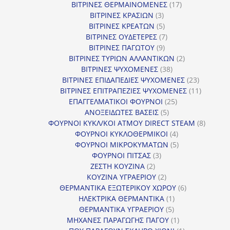
προϊόντα
17
ΒΙΤΡΙΝΕΣ ΘΕΡΜΑΙΝΟΜΕΝΕΣ
17
3
προϊόντα
ΒΙΤΡΙΝΕΣ ΚΡΑΣΙΩΝ
3
προϊόντα
5
ΒΙΤΡΙΝΕΣ ΚΡΕΑΤΩΝ
5
προϊόντα
7
ΒΙΤΡΙΝΕΣ ΟΥΔΕΤΕΡΕΣ
7
9
προϊόντα
ΒΙΤΡΙΝΕΣ ΠΑΓΩΤΟΥ
9
προϊόντα
2
ΒΙΤΡΙΝΕΣ ΤΥΡΙΩΝ ΑΛΛΑΝΤΙΚΩΝ
2
38
προϊόντα
ΒΙΤΡΙΝΕΣ ΨΥΧΟΜΕΝΕΣ
38
προϊόντα
23
ΒΙΤΡΙΝΕΣ ΕΠΙΔΑΠΕΔΙΕΣ ΨΥΧΟΜΕΝΕΣ
23
προϊόντα
11
ΒΙΤΡΙΝΕΣ ΕΠΙΤΡΑΠΕΖΙΕΣ ΨΥΧΟΜΕΝΕΣ
11
25
προϊόντ
ΕΠΑΓΓΕΛΜΑΤΙΚΟΙ ΦΟΥΡΝΟΙ
25
5
προϊόντα
ΑΝΟΞΕΙΔΩΤΕΣ ΒΑΣΕΙΣ
5
προϊόντα
8
ΦΟΥΡΝΟΙ ΚΥΚΛ/ΚΟΙ ΑΤΜΟΥ DIRECT STEAM
8
4
προϊόν
ΦΟΥΡΝΟΙ ΚΥΚΛΟΘΕΡΜΙΚΟΙ
4
προϊόντα
5
ΦΟΥΡΝΟΙ ΜΙΚΡΟΚΥΜΑΤΩΝ
5
3
προϊόντα
ΦΟΥΡΝΟΙ ΠΙΤΣΑΣ
3
2
προϊόντα
ΖΕΣΤΗ ΚΟΥΖΙΝΑ
2
προϊόντα
2
ΚΟΥΖΙΝΑ ΥΓΡΑΕΡΙΟΥ
2
προϊόντα
6
ΘΕΡΜΑΝΤΙΚΑ ΕΞΩΤΕΡΙΚΟΥ ΧΩΡΟΥ
6
1
προϊόντα
ΗΛΕΚΤΡΙΚΑ ΘΕΡΜΑΝΤΙΚΑ
1
5
προϊόν
ΘΕΡΜΑΝΤΙΚΑ ΥΓΡΑΕΡΙΟΥ
5
προϊόντα
1
ΜΗΧΑΝΕΣ ΠΑΡΑΓΩΓΗΣ ΠΑΓΟΥ
1