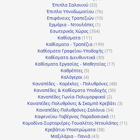
32
προϊόντα
Έπιπλα Σαλονιού
32
προϊόντα
76
Έπιπλα Υπνοδωματίου
76
10
προϊόντα
Επιφάνειες Τραπεζιών
10
1
προϊόντα
Ερμάρια - Ντουλάπες
1
354
προϊόν
Εσωτερικός Χώρος
354
111
προϊόντα
Καθίσματα
111
προϊόντα
199
Καθίσματα - Τραπέζια
199
προϊόντα
77
Καθίσματα Γραφείου-Υποδοχής
77
30
προϊόντα
Καθίσματα Διευθυντικά
30
προϊόντα
17
Καθίσματα Εργασίας - Μαθητείας
17
5
προϊόντα
Καθρέπτες
5
4
προϊόντα
Καλόγεροι
4
προϊόντα
48
Καναπέδες - Καρέκλες - Πολυθρόνες
48
30
προϊόντα
Καναπέδες & Καθίσματα Υποδοχής
30
2
προϊόντα
Καναπέδες Γωνία-Πολυμορφικοί
2
προϊόντα
3
Καναπέδες-Πολυθρόνες & Σκαμπό Κρεβάτι
3
34
προϊόντ
Καναπέδες-Πολυθρόνες-Σαλόνια
34
προϊόντα
1
Καφενείου-Ταβέρνας Παραδοσιακά
1
προϊόν
11
Κομοδίνα-Συρταριέρες-Τουαλέτες-Ντουλάπες
11
38
προϊόν
Κρεβάτια-Υποστρώματα
38
43
προϊόντα
Μαξιλάρια - Πανιά
43