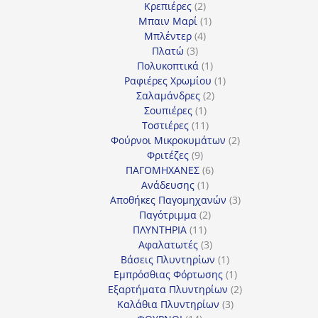
2
προϊόν
Κρεπιέρες
2
προϊόντα
1
Μπαιν Μαρί
1
4
προϊόν
Μπλέντερ
4
3
προϊόντα
Πλατώ
3
προϊόντα
1
Πολυκοπτικά
1
προϊόν
1
Ραφιέρες Χρωμίου
1
2
προϊόν
Σαλαμάνδρες
2
1
προϊόντα
Σουπιέρες
1
προϊόν
11
Τοστιέρες
11
προϊόντα
2
Φούρνοι Μικροκυμάτων
2
9
προϊόντα
Φριτέζες
9
προϊόντα
6
ΠΑΓΟΜΗΧΑΝΕΣ
6
1
προϊόντα
Ανάδευσης
1
προϊόν
3
Αποθήκες Παγομηχανών
3
2
προϊόντα
Παγότριμμα
2
11
προϊόντα
ΠΛΥΝΤΗΡΙΑ
11
προϊόντα
3
Αφαλατωτές
3
προϊόντα
1
Βάσεις Πλυντηρίων
1
προϊόν
1
Εμπρόσθιας Φόρτωσης
1
προϊόν
2
Εξαρτήματα Πλυντηρίων
2
3
προϊόντα
Καλάθια Πλυντηρίων
3