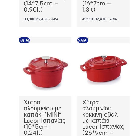
(14*7,5cm –
(16*7cm –
0,90lt)
1,3lt)
Original
Η
Original
Η
33,90
€
25,43
€
49,90
€
37,43
€
+ ΦΠΑ
+ ΦΠΑ
price
τρέχουσα
price
τρέχουσα
was:
τιμή
was:
τιμή
33,90€.
είναι:
49,90€.
είναι:
25,43€.
37,43€.
Sale!
Sale!
Χύτρα
Χύτρα
αλουμινίου με
αλουμινίου
καπάκι “MINI”
κόκκινη οβάλ
Lacor Ισπανίας
με καπάκι
(10*5cm –
Lacor Ισπανίας
0,24lt)
(26*9cm –