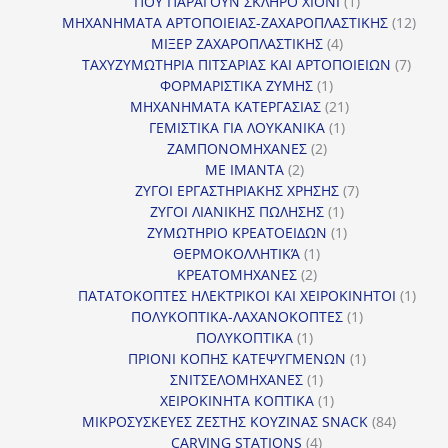
προϊόν
1
ΠΟΥ ΠΑΡΑΓΟΥΝ ΣΚΛΗΡΟ ΧΙΟΝΙ
1
προϊόν
12
ΜΗΧΑΝΗΜΑΤΑ ΑΡΤΟΠΟΙΕΙΑΣ-ΖΑΧΑΡΟΠΛΑΣΤΙΚΗΣ
12
4
προϊ
ΜΙΞΕΡ ΖΑΧΑΡΟΠΛΑΣΤΙΚΗΣ
4
προϊόντα
7
ΤΑΧΥΖΥΜΩΤΗΡΙΑ ΠΙΤΣΑΡΙΑΣ ΚΑΙ ΑΡΤΟΠΟΙΕΙΩΝ
7
1
προϊό
ΦΟΡΜΑΡΙΣΤΙΚΑ ΖΥΜΗΣ
1
προϊόν
21
ΜΗΧΑΝΗΜΑΤΑ ΚΑΤΕΡΓΑΣΙΑΣ
21
1
προϊόντα
ΓΕΜΙΣΤΙΚΑ ΓΙΑ ΛΟΥΚΑΝΙΚΑ
1
2
προϊόν
ΖΑΜΠΟΝΟΜΗΧΑΝΕΣ
2
2
προϊόντα
ΜΕ ΙΜΑΝΤΑ
2
προϊόντα
7
ΖΥΓΟΙ ΕΡΓΑΣΤΗΡΙΑΚΗΣ ΧΡΗΣΗΣ
7
1
προϊόντα
ΖΥΓΟΙ ΛΙΑΝΙΚΗΣ ΠΩΛΗΣΗΣ
1
προϊόν
1
ΖΥΜΩΤΗΡΙΟ ΚΡΕΑΤΟΕΙΔΩΝ
1
1
προϊόν
ΘΕΡΜΟΚΟΛΛΗΤΙΚΆ
1
2
προϊόν
ΚΡΕΑΤΟΜΗΧΑΝΕΣ
2
προϊόντα
1
ΠΑΤΑΤΟΚΟΠΤΕΣ ΗΛΕΚΤΡΙΚΟΙ ΚΑΙ ΧΕΙΡΟΚΙΝΗΤΟΙ
1
1
προϊ
ΠΟΛΥΚΟΠΤΙΚΑ-ΛΑΧΑΝΟΚΟΠΤΕΣ
1
1
προϊόν
ΠΟΛΥΚΟΠΤΙΚΑ
1
προϊόν
1
ΠΡΙΟΝΙ ΚΟΠΗΣ ΚΑΤΕΨΥΓΜΕΝΩΝ
1
1
προϊόν
ΣΝΙΤΣΕΛΟΜΗΧΑΝΕΣ
1
προϊόν
1
ΧΕΙΡΟΚΙΝΗΤΑ ΚΟΠΤΙΚΑ
1
προϊόν
84
ΜΙΚΡΟΣΥΣΚΕΥΕΣ ΖΕΣΤΗΣ ΚΟΥΖΙΝΑΣ SNACK
84
4
προϊόντ
CARVING STATIONS
4