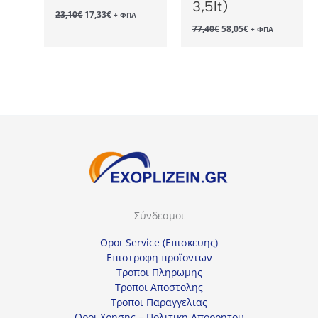
3,5lt)
Original
Η
23,10
€
17,33
€
+ ΦΠΑ
price
τρέχουσα
Original
Η
77,40
€
58,05
€
+ ΦΠΑ
was:
τιμή
price
τρέχουσα
23,10€.
είναι:
was:
τιμή
17,33€.
77,40€.
είναι:
58,05€.
Σύνδεσμοι
Οροι Service (Επισκευης)
Επιστροφη προϊοντων
Τροποι Πληρωμης
Τροποι Αποστολης
Τροποι Παραγγελιας
Οροι Χρησης – Πολιτικη Απορρητου