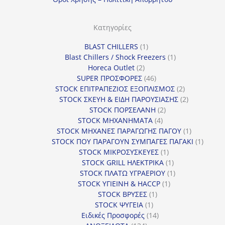
Κατηγορίες
1
BLAST CHILLERS
1
προϊόν
1
Blast Chillers / Shock Freezers
1
2
προϊόν
Horeca Outlet
2
προϊόντα
46
SUPER ΠΡΟΣΦΟΡΕΣ
46
προϊόντα
2
STOCK ΕΠΙΤΡΑΠΕΖΙΟΣ ΕΞΟΠΛΙΣΜΟΣ
2
προϊόντα
2
STOCK ΣΚΕΥΗ & ΕΙΔΗ ΠΑΡΟΥΣΙΑΣΗΣ
2
2
προϊόντα
STOCK ΠΟΡΣΕΛΑΝΗ
2
4
προϊόντα
STOCK ΜΗΧΑΝΗΜΑΤΑ
4
προϊόντα
1
STOCK ΜΗΧΑΝΕΣ ΠΑΡΑΓΩΓΗΣ ΠΑΓΟΥ
1
προϊόν
1
STOCK ΠΟΥ ΠΑΡΑΓΟΥΝ ΣΥΜΠΑΓΕΣ ΠΑΓΑΚΙ
1
1
προϊόν
STOCK ΜΙΚΡΟΣΥΣΚΕΥΕΣ
1
προϊόν
1
STOCK GRILL ΗΛΕΚΤΡΙΚΑ
1
προϊόν
1
STOCK ΠΛΑΤΩ ΥΓΡΑΕΡΙΟΥ
1
1
προϊόν
STOCK ΥΓΙΕΙΝΗ & HACCP
1
1
προϊόν
STOCK ΒΡΥΣΕΣ
1
1
προϊόν
STOCK ΨΥΓΕΙΑ
1
προϊόν
14
Ειδικές Προσφορές
14