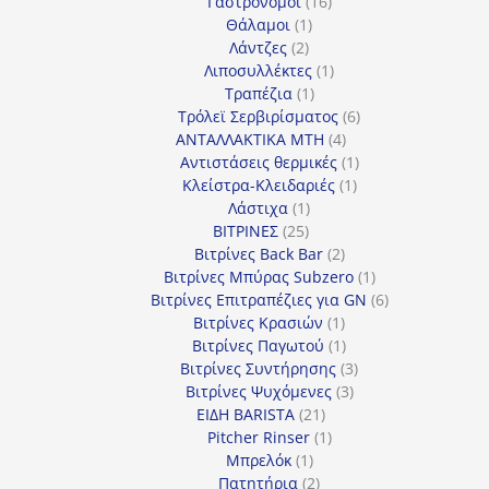
προϊόντα
16
Γαστρονόμοι
16
1
προϊόντα
Θάλαμοι
1
2
προϊόν
Λάντζες
2
προϊόντα
1
Λιποσυλλέκτες
1
1
προϊόν
Τραπέζια
1
προϊόν
6
Τρόλεϊ Σερβιρίσματος
6
4
προϊόντα
ΑΝΤΑΛΛΑΚΤΙΚΑ MTH
4
προϊόντα
1
Αντιστάσεις θερμικές
1
1
προϊόν
Κλείστρα-Κλειδαριές
1
1
προϊόν
Λάστιχα
1
25
προϊόν
ΒΙΤΡΙΝΕΣ
25
προϊόντα
2
Βιτρίνες Back Bar
2
προϊόντα
1
Βιτρίνες Mπύρας Subzero
1
προϊόν
6
Βιτρίνες Επιτραπέζιες για GN
6
1
προϊόντα
Βιτρίνες Κρασιών
1
προϊόν
1
Βιτρίνες Παγωτού
1
προϊόν
3
Βιτρίνες Συντήρησης
3
3
προϊόντα
Βιτρίνες Ψυχόμενες
3
21
προϊόντα
ΕΙΔΗ BARISTA
21
προϊόντα
1
Pitcher Rinser
1
1
προϊόν
Μπρελόκ
1
προϊόν
2
Πατητήρια
2