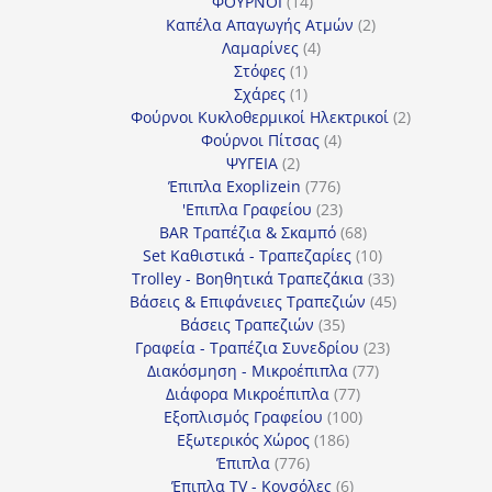
14
προϊόντα
ΦΟΥΡΝΟΙ
14
προϊόντα
2
Καπέλα Απαγωγής Ατμών
2
4
προϊόντα
Λαμαρίνες
4
1
προϊόντα
Στόφες
1
προϊόν
1
Σχάρες
1
προϊόν
2
Φούρνοι Κυκλοθερμικοί Ηλεκτρικοί
2
4
προϊόντα
Φούρνοι Πίτσας
4
2
προϊόντα
ΨΥΓΕΙΑ
2
προϊόντα
776
Έπιπλα Exoplizein
776
προϊόντα
23
'Επιπλα Γραφείου
23
προϊόντα
68
BAR Τραπέζια & Σκαμπό
68
προϊόντα
10
Set Καθιστικά - Τραπεζαρίες
10
προϊόντα
33
Trolley - Βοηθητικά Τραπεζάκια
33
προϊόντα
45
Βάσεις & Επιφάνειες Τραπεζιών
45
35
προϊόντα
Βάσεις Τραπεζιών
35
προϊόντα
23
Γραφεία - Τραπέζια Συνεδρίου
23
77
προϊόντα
Διακόσμηση - Μικροέπιπλα
77
77
προϊόντα
Διάφορα Μικροέπιπλα
77
προϊόντα
100
Εξοπλισμός Γραφείου
100
186
προϊόντα
Εξωτερικός Χώρος
186
776
προϊόντα
Έπιπλα
776
προϊόντα
6
Έπιπλα TV - Κονσόλες
6