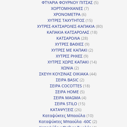
προϊόντα
5
ΦΤΥΑΡΙΑ ΦΟΥΡΝΟΥ ΠΙΤΣΑΣ
5
7
προϊόντα
ΧΟΡΤΟΜΗΧΑΝΕΣ
7
6
προϊόντα
ΧΡΟΝΟΜΕΤΡΑ
6
προϊόντα
15
ΧΥΤΡΕΣ ΤΑΧΥΤΗΤΟΣ
15
προϊόντα
80
ΧΥΤΡΕΣ-ΚΑΤΣΑΡΟΛΕΣ-ΚΑΠΑΚΙΑ
80
18
προϊόντα
ΚΑΠΑΚΙΑ ΚΑΤΣΑΡΟΛΑΣ
18
28
προϊόντα
ΚΑΤΣΑΡΟΛΙΑ
28
προϊόντα
9
ΧΥΤΡΕΣ ΒΑΘΙΕΣ
9
προϊόντα
2
ΧΥΤΡΕΣ ΜΕ ΚΑΠΑΚΙ
2
9
προϊόντα
ΧΥΤΡΕΣ ΡΗΧΕΣ
9
προϊόντα
14
ΧΥΤΡΕΣ ΧΩΡΙΣ ΚΑΠΑΚΙ
14
2
προϊόντα
ΧΩΝΙΑ
2
προϊόντα
44
ΣΚΕΥΗ ΚΟΥΖΙΝΑΣ ΟΙΚΙΑΚΑ
44
2
προϊόντα
ΣΕΙΡΑ BASIC
2
προϊόντα
18
ΣΕΙΡΑ COCOTTES
18
5
προϊόντα
ΣΕΙΡΑ HOME
5
προϊόντα
4
ΣΕΙΡΑ MAGMA
4
15
προϊόντα
ΣΕΙΡΑ STILO
15
26
προϊόντα
ΚΑΤΑΨΥΞΕΙΣ
26
προϊόντα
10
Καταψύκτες Μπαούλα
10
προϊόντα
2
Καταψύκτες Μπαούλα -60C
2