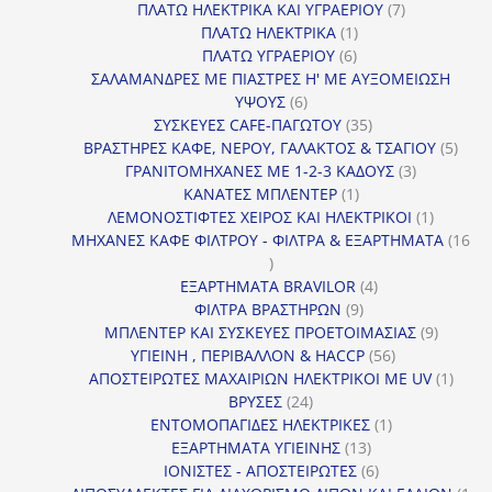
προϊόντα
7
ΠΛΑΤΩ ΗΛΕΚΤΡΙΚΑ ΚΑΙ ΥΓΡΑΕΡΙΟΥ
7
1
προϊόντα
ΠΛΑΤΩ ΗΛΕΚΤΡΙΚΑ
1
6
προϊόν
ΠΛΑΤΩ ΥΓΡΑΕΡΙΟΥ
6
προϊόντα
ΣΑΛΑΜΑΝΔΡΕΣ ΜΕ ΠΙΑΣΤΡΕΣ Η' ΜΕ ΑΥΞΟΜΕΙΩΣΗ
6
ΥΨΟΥΣ
6
προϊόντα
35
ΣΥΣΚΕΥΕΣ CAFE-ΠΑΓΩΤΟΥ
35
προϊόντα
5
ΒΡΑΣΤΗΡΕΣ ΚΑΦΕ, ΝΕΡΟΥ, ΓΑΛΑΚΤΟΣ & ΤΣΑΓΙΟΥ
5
3
προϊ
ΓΡΑΝΙΤΟΜΗΧΑΝΕΣ ΜΕ 1-2-3 ΚΑΔΟΥΣ
3
1
προϊόντα
ΚΑΝΑΤΕΣ ΜΠΛΕΝΤΕΡ
1
προϊόν
1
ΛΕΜΟΝΟΣΤΙΦΤΕΣ ΧΕΙΡΟΣ ΚΑΙ ΗΛΕΚΤΡΙΚΟΙ
1
προϊόν
ΜΗΧΑΝΕΣ ΚΑΦΕ ΦΙΛΤΡΟΥ - ΦΙΛΤΡΑ & ΕΞΑΡΤΗΜΑΤΑ
16
16
προϊόντα
4
ΕΞΑΡΤΗΜΑΤΑ BRAVILOR
4
9
προϊόντα
ΦΙΛΤΡΑ ΒΡΑΣΤΗΡΩΝ
9
προϊόντα
9
ΜΠΛΕΝΤΕΡ ΚΑΙ ΣΥΣΚΕΥΕΣ ΠΡΟΕΤΟΙΜΑΣΙΑΣ
9
56
προϊόντ
ΥΓΙΕΙΝΗ , ΠΕΡΙΒΑΛΛΟΝ & HACCP
56
προϊόντα
1
ΑΠΟΣΤΕΙΡΩΤΕΣ ΜΑΧΑΙΡΙΩΝ ΗΛΕΚΤΡΙΚΟΙ ΜΕ UV
1
24
προϊό
ΒΡΥΣΕΣ
24
προϊόντα
1
ΕΝΤΟΜΟΠΑΓΙΔΕΣ ΗΛΕΚΤΡΙΚΕΣ
1
13
προϊόν
ΕΞΑΡΤΗΜΑΤΑ ΥΓΙΕΙΝΗΣ
13
προϊόντα
6
ΙΟΝΙΣΤΕΣ - ΑΠΟΣΤΕΙΡΩΤΕΣ
6