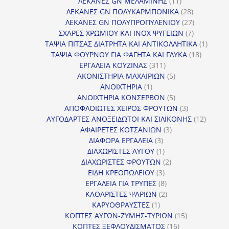
11
προϊόντα
ΛΕΚΑΝΕΣ GN ΜΕΛΑΜΙΝΗΣ
11
προϊόντα
28
ΛΕΚΑΝΕΣ GN ΠΟΛΥΚΑΡΜΠΟΝΙΚΑ
28
προϊόντα
27
ΛΕΚΑΝΕΣ GN ΠΟΛΥΠΡΟΠΥΛΕΝΙΟΥ
27
7
προϊόντα
ΣΧΑΡΕΣ ΧΡΩΜΙΟΥ ΚΑΙ INOX ΨΥΓΕΙΩΝ
7
προϊόντα
1
ΤΑΨΙΑ ΠΙΤΣΑΣ ΔΙΑΤΡΗΤΑ ΚΑΙ ΑΝΤΙΚΟΛΛΗΤΙΚΑ
1
18
προϊόν
ΤΑΨΙΑ ΦΟΥΡΝΟΥ ΓΙΑ ΦΑΓΗΤΑ ΚΑΙ ΓΛΥΚΑ
18
311
προϊόντ
ΕΡΓΑΛΕΙΑ ΚΟΥΖΙΝΑΣ
311
προϊόντα
5
ΑΚΟΝΙΣΤΗΡΙΑ ΜΑΧΑΙΡΙΩΝ
5
1
προϊόντα
ΑΝΟΙΧΤΗΡΙΑ
1
προϊόν
5
ΑΝΟΙΧΤΗΡΙΑ ΚΟΝΣΕΡΒΩΝ
5
προϊόντα
3
ΑΠΟΦΛΟΙΩΤΕΣ ΧΕΙΡΟΣ ΦΡΟΥΤΩΝ
3
προϊόντα
12
ΑΥΓΟΔΑΡΤΕΣ ΑΝΟΞΕΙΔΩΤΟΙ ΚΑΙ ΣΙΛΙΚΟΝΗΣ
12
3
προϊόν
ΑΦΑΙΡΕΤΕΣ ΚΟΤΣΑΝΙΩΝ
3
3
προϊόντα
ΔΙΑΦΟΡΑ ΕΡΓΑΛΕΙΑ
3
προϊόντα
1
ΔΙΑΧΩΡΙΣΤΕΣ ΑΥΓΟΥ
1
προϊόν
2
ΔΙΑΧΩΡΙΣΤΕΣ ΦΡΟΥΤΩΝ
2
3
προϊόντα
ΕΙΔΗ ΚΡΕΟΠΩΛΕΙΟΥ
3
προϊόντα
8
ΕΡΓΑΛΕΙΑ ΓΙΑ ΤΡΥΠΕΣ
8
προϊόντα
2
ΚΑΘΑΡΙΣΤΕΣ ΨΑΡΙΩΝ
2
1
προϊόντα
ΚΑΡΥΟΘΡΑΥΣΤΕΣ
1
προϊόν
15
ΚΟΠΤΕΣ ΑΥΓΩΝ-ΖΥΜΗΣ-ΤΥΡΙΩΝ
15
16
προϊόντα
ΚΟΠΤΕΣ ΞΕΦΛΟΥΔΙΣΜΑΤΟΣ
16