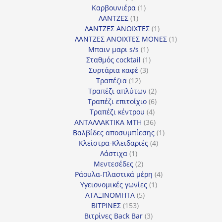
προϊόντα
1
Καρβουνιέρα
1
1
προϊόν
ΛΑΝΤΖΕΣ
1
προϊόν
1
ΛΑΝΤΖΕΣ ΑΝΟΙΧΤΕΣ
1
προϊόν
1
ΛΑΝΤΖΕΣ ΑΝΟΙΧΤΕΣ ΜΟΝΕΣ
1
1
προϊόν
Μπαιν μαρι s/s
1
προϊόν
1
Σταθμός cocktail
1
3
προϊόν
Συρτάρια καφέ
3
12
προϊόντα
Τραπέζια
12
προϊόντα
2
Τραπέζι απλύτων
2
προϊόντα
6
Τραπέζι επιτοίχιο
6
4
προϊόντα
Τραπέζι κέντρου
4
προϊόντα
36
ΑΝΤΑΛΛΑΚΤΙΚΑ MTH
36
προϊόντα
1
Βαλβίδες αποσυμπίεσης
1
4
προϊόν
Κλείστρα-Κλειδαριές
4
1
προϊόντα
Λάστιχα
1
προϊόν
2
Μεντεσέδες
2
προϊόντα
4
Ράουλα-Πλαστικά μέρη
4
1
προϊόντα
Υγειονομικές γωνίες
1
5
προϊόν
ΑΤΑΞΙΝΟΜΗΤΑ
5
153
προϊόντα
ΒΙΤΡΙΝΕΣ
153
προϊόντα
3
Βιτρίνες Back Bar
3