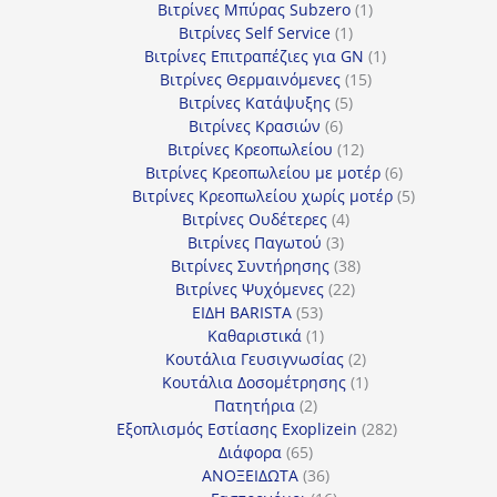
προϊόντα
1
Βιτρίνες Mπύρας Subzero
1
1
προϊόν
Βιτρίνες Self Service
1
προϊόν
1
Βιτρίνες Επιτραπέζιες για GN
1
15
προϊόν
Βιτρίνες Θερμαινόμενες
15
5
προϊόντα
Βιτρίνες Κατάψυξης
5
6
προϊόντα
Βιτρίνες Κρασιών
6
προϊόντα
12
Βιτρίνες Κρεοπωλείου
12
προϊόντα
6
Βιτρίνες Κρεοπωλείου με μοτέρ
6
προϊόντα
5
Βιτρίνες Κρεοπωλείου χωρίς μοτέρ
5
4
προϊόντα
Βιτρίνες Ουδέτερες
4
3
προϊόντα
Βιτρίνες Παγωτού
3
προϊόντα
38
Βιτρίνες Συντήρησης
38
22
προϊόντα
Βιτρίνες Ψυχόμενες
22
53
προϊόντα
ΕΙΔΗ BARISTA
53
προϊόντα
1
Καθαριστικά
1
προϊόν
2
Κουτάλια Γευσιγνωσίας
2
προϊόντα
1
Κουτάλια Δοσομέτρησης
1
2
προϊόν
Πατητήρια
2
προϊόντα
282
Εξοπλισμός Εστίασης Exoplizein
282
65
προϊόντα
Διάφορα
65
προϊόντα
36
ΑΝΟΞΕΙΔΩΤΑ
36