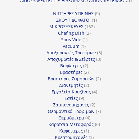
προϊόντα
ΛΙΠΟΣΥΛΛΕΚΤΕΣ ΓΙΑ ΔΙΑΧΩΡΙΣΜΟ ΛΙΠΩΝ ΚΑΙ ΕΛΑΙΩΝ
1
1
προϊόν
9
ΝΙΠΤΗΡΕΣ ΥΓΙΕΙΝΗΣ
9
1
προϊόντα
ΣΚΟΥΠΙΔΟΦΑΓΟΙ
1
162
προϊόν
ΜΙΚΡΟΣΥΣΚΕΥΕΣ
162
2
προϊόντα
Chafing Dish
2
1
προϊόντα
Sous Vide
1
1
προϊόν
Vacuum
1
προϊόν
3
Αποξηραντές Τροφίμων
3
3
προϊόντα
Αποχυμωτές & Στίφτες
3
2
προϊόντα
Βαφλιέρες
2
προϊόντα
2
Βραστήρες
2
προϊόντα
2
Βραστήρες Ζυμαρικών
2
2
προϊόντα
Διανεμητές
2
προϊόντα
4
Εργαλεία Κουζίνας
4
9
προϊόντα
Εστίες
9
προϊόντα
2
Ζαμπονομηχανές
2
προϊόντα
7
Θερμαντικά Τροφίμων
7
4
προϊόντα
Θερμόμετρα
4
προϊόντα
6
Καρότσια Μεταφοράς
6
1
προϊόντα
Καφετιέρες
1
προϊόν
3
Κρεατομηχανές
3