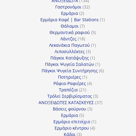
134
προϊόντα
ΑΝΟΞΕΙΔΩΤΑ
134
προϊόντα
32
Γαστρονόμοι
32
2
προϊόντα
Ερμάρια
2
προϊόντα
1
Ερμάρια Καφέ | Bar Stations
1
7
προϊόν
Θάλαμοι
7
προϊόντα
5
Θερμαντικά ραφιού
5
18
προϊόντα
Λάντζες
18
προϊόντα
1
Λεκανάκια Παγωτού
1
3
προϊόν
Λιποσυλλέκτες
3
προϊόντα
1
Πάγκοι Κατάψυξης
1
προϊόν
1
Πάγκοι Ψυγεία Σαλατών
1
προϊόν
6
Πάγκοι Ψυγεία Συντήρησης
6
1
προϊόντα
Ποτηριέρες
1
προϊόν
4
Ράφια-Ραφιέρες
4
21
προϊόντα
Τραπέζια
21
προϊόντα
3
Τρόλεϊ Σερβιρίσματος
3
προϊόντα
37
ΑΝΟΞΕΙΔΩΤΕΣ ΚΑΤΑΣΚΕΥΕΣ
37
3
προϊόντα
Βάσεις φούρνου
3
5
προϊόντα
Ερμάρια
5
προϊόντα
1
Ερμάριο επιτοίχιο
1
4
προϊόν
Ερμάριο κέντρου
4
3
προϊόντα
Κάδοι
3