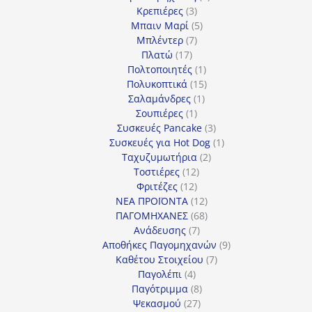
3
προϊόντα
Κρεπιέρες
3
προϊόντα
5
Μπαιν Μαρί
5
7
προϊόντα
Μπλέντερ
7
17
προϊόντα
Πλατώ
17
προϊόντα
1
Πολτοποιητές
1
προϊόν
15
Πολυκοπτικά
15
1
προϊόντα
Σαλαμάνδρες
1
1
προϊόν
Σουπιέρες
1
προϊόν
3
Συσκευές Pancake
3
προϊόντα
1
Συσκευές για Hot Dog
1
2
προϊόν
Ταχυζυμωτήρια
2
12
προϊόντα
Τοστιέρες
12
12
προϊόντα
Φριτέζες
12
προϊόντα
12
ΝΕΑ ΠΡΟΪΟΝΤΑ
12
προϊόντα
68
ΠΑΓΟΜΗΧΑΝΕΣ
68
7
προϊόντα
Ανάδευσης
7
προϊόντα
9
Αποθήκες Παγομηχανών
9
7
προϊόντα
Καθέτου Στοιχείου
7
4
προϊόντα
Παγολέπι
4
προϊόντα
8
Παγότριμμα
8
27
προϊόντα
Ψεκασμού
27