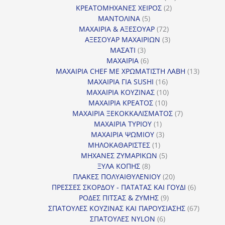
2
προϊόντα
ΚΡΕΑΤΟΜΗΧΑΝΕΣ ΧΕΙΡΟΣ
2
5
προϊόντα
ΜΑΝΤΟΛΙΝΑ
5
προϊόντα
72
ΜΑΧΑΙΡΙΑ & ΑΞΕΣΟΥΑΡ
72
προϊόντα
3
ΑΞΕΣΟΥΑΡ ΜΑΧΑΙΡΙΩΝ
3
3
προϊόντα
ΜΑΣΑΤΙ
3
προϊόντα
6
ΜΑΧΑΙΡΙΑ
6
προϊόντα
13
ΜΑΧΑΙΡΙΑ CHEF ΜΕ ΧΡΩΜΑΤΙΣΤΗ ΛΑΒΗ
13
16
προϊόντ
ΜΑΧΑΙΡΙΑ ΓΙΑ SUSHI
16
προϊόντα
10
ΜΑΧΑΙΡΙΑ ΚΟΥΖΙΝΑΣ
10
10
προϊόντα
ΜΑΧΑΙΡΙΑ ΚΡΕΑΤΟΣ
10
προϊόντα
7
ΜΑΧΑΙΡΙΑ ΞΕΚΟΚΚΑΛΙΣΜΑΤΟΣ
7
1
προϊόντα
ΜΑΧΑΙΡΙΑ ΤΥΡΙΟΥ
1
προϊόν
3
ΜΑΧΑΙΡΙΑ ΨΩΜΙΟΥ
3
1
προϊόντα
ΜΗΛΟΚΑΘΑΡΙΣΤΕΣ
1
προϊόν
5
ΜΗΧΑΝΕΣ ΖΥΜΑΡΙΚΩΝ
5
8
προϊόντα
ΞΥΛΑ ΚΟΠΗΣ
8
προϊόντα
20
ΠΛΑΚΕΣ ΠΟΛΥΑΙΘΥΛΕΝΙΟΥ
20
προϊόντα
6
ΠΡΕΣΣΕΣ ΣΚΟΡΔΟΥ - ΠΑΤΑΤΑΣ ΚΑΙ ΓΟΥΔΙ
6
9
προϊόντα
ΡΟΔΕΣ ΠΙΤΣΑΣ & ΖΥΜΗΣ
9
προϊόντα
67
ΣΠΑΤΟΥΛΕΣ ΚΟΥΖΙΝΑΣ ΚΑΙ ΠΑΡΟΥΣΙΑΣΗΣ
67
6
προϊόντ
ΣΠΑΤΟΥΛΕΣ NYLON
6