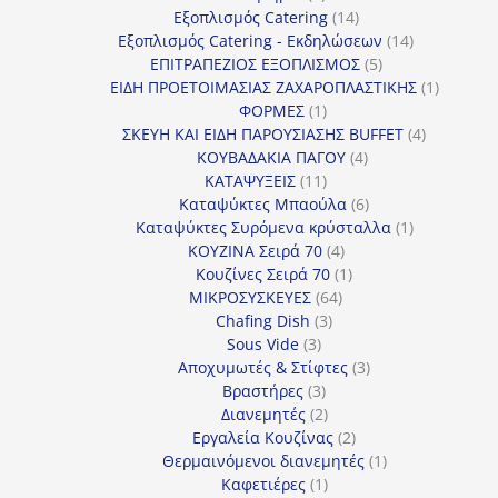
προϊόντα
14
Εξοπλισμός Catering
14
προϊόντα
14
Εξοπλισμός Catering - Εκδηλώσεων
14
5
προϊόντα
ΕΠΙΤΡΑΠΕΖΙΟΣ ΕΞΟΠΛΙΣΜΟΣ
5
προϊόντα
1
ΕΙΔΗ ΠΡΟΕΤΟΙΜΑΣΙΑΣ ΖΑΧΑΡΟΠΛΑΣΤΙΚΗΣ
1
1
προϊόν
ΦΟΡΜΕΣ
1
προϊόν
4
ΣΚΕΥΗ ΚΑΙ ΕΙΔΗ ΠΑΡΟΥΣΙΑΣΗΣ BUFFET
4
4
προϊόντα
ΚΟΥΒΑΔΑΚΙΑ ΠΑΓΟΥ
4
11
προϊόντα
ΚΑΤΑΨΥΞΕΙΣ
11
προϊόντα
6
Καταψύκτες Μπαούλα
6
προϊόντα
1
Καταψύκτες Συρόμενα κρύσταλλα
1
4
προϊόν
ΚΟΥΖΙΝΑ Σειρά 70
4
προϊόντα
1
Κουζίνες Σειρά 70
1
64
προϊόν
ΜΙΚΡΟΣΥΣΚΕΥΕΣ
64
3
προϊόντα
Chafing Dish
3
3
προϊόντα
Sous Vide
3
προϊόντα
3
Αποχυμωτές & Στίφτες
3
3
προϊόντα
Βραστήρες
3
προϊόντα
2
Διανεμητές
2
προϊόντα
2
Εργαλεία Κουζίνας
2
προϊόντα
1
Θερμαινόμενοι διανεμητές
1
1
προϊόν
Καφετιέρες
1