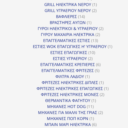
προϊόντα
1
GRILL ΗΛΕΚΤΡΙΚΑ ΝΕΡΟΥ
1
2
προϊόν
GRILL ΥΓΡΑΕΡΙΟΥ ΝΕΡΟΥ
2
14
προϊόντα
ΒΑΦΛΙΕΡΕΣ
14
προϊόντα
1
ΒΡΑΣΤΗΡΕΣ ΑΥΓΩΝ
1
προϊόν
2
ΓΥΡΟΙ ΗΛΕΚΤΡΙΚΟΙ & ΥΓΡΑΕΡΙΟΥ
2
2
προϊόντα
ΓΥΡΟΥ ΜΑΧΑΙΡΙΑ ΗΛΕΚΤΡΙΚΑ
2
13
προϊόντα
ΕΠΑΓΓΕΛΜΑΤΙΚΕΣ ΕΣΤΙΕΣ
13
προϊόντα
1
ΕΣΤΙΕΣ WOK ΕΠΑΓΩΓΙΚΕΣ Η' ΥΓΡΑΕΡΙΟΥ
1
10
προϊόν
ΕΣΤΙΕΣ ΕΠΑΓΩΓΙΚΕΣ
10
2
προϊόντα
ΕΣΤΙΕΣ ΥΓΡΑΕΡΙΟΥ
2
προϊόντα
6
ΕΠΑΓΓΕΛΜΑΤΙΚΕΣ ΚΡΕΠΙΕΡΕΣ
6
5
προϊόντα
ΕΠΑΓΓΕΛΜΑΤΙΚΕΣ ΦΡΙΤΕΖΕΣ
5
1
προϊόντα
ΦΙΛΤΡΑ ΛΑΔΙΟΥ
1
προϊόν
1
ΦΡΙΤΕΖΕΣ ΗΛΕΚΤΡΙΚΕΣ ΔΙΠΛΕΣ
1
προϊόν
1
ΦΡΙΤΕΖΕΣ ΗΛΕΚΤΡΙΚΕΣ ΕΠΑΓΩΓΙΚΕΣ
1
2
προϊόν
ΦΡΙΤΕΖΕΣ ΗΛΕΚΤΡΙΚΕΣ ΜΟΝΕΣ
2
1
προϊόντα
ΘΕΡΜΑΝΤΙΚΑ ΦΑΓΗΤΟΥ
1
11
προϊόν
ΜΗΧΑΝΕΣ HOT DOG
11
προϊόντα
2
ΜΗΧΑΝΕΣ ΓΙΑ ΜΑΛΛΙ ΤΗΣ ΓΡΙΑΣ
2
1
προϊόντα
ΜΗΧΑΝΕΣ ΠΟΠ ΚΟΡΝ
1
προϊόν
6
ΜΠΑΙΝ ΜΑΡΙ ΗΛΕΚΤΡΙΚΑ
6