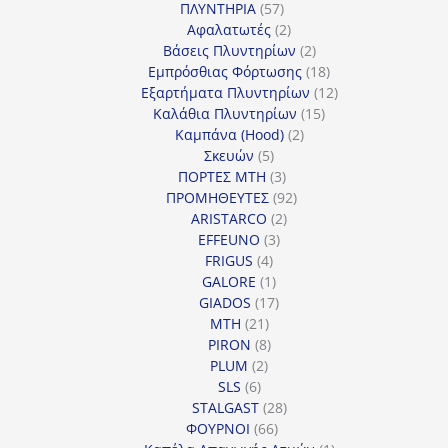
57
προϊόντα
ΠΛΥΝΤΗΡΙΑ
57
προϊόντα
2
Αφαλατωτές
2
προϊόντα
2
Βάσεις Πλυντηρίων
2
προϊόντα
18
Εμπρόσθιας Φόρτωσης
18
προϊόντα
12
Εξαρτήματα Πλυντηρίων
12
15
προϊόντα
Καλάθια Πλυντηρίων
15
2
προϊόντα
Καμπάνα (Hood)
2
5
προϊόντα
Σκευών
5
προϊόντα
3
ΠΟΡΤΕΣ MTH
3
προϊόντα
92
ΠΡΟΜΗΘΕΥΤΕΣ
92
2
προϊόντα
ARISTARCO
2
3
προϊόντα
EFFEUNO
3
4
προϊόντα
FRIGUS
4
προϊόντα
1
GALORE
1
προϊόν
17
GIADOS
17
21
προϊόντα
MTH
21
προϊόντα
8
PIRON
8
2
προϊόντα
PLUM
2
6
προϊόντα
SLS
6
προϊόντα
28
STALGAST
28
66
προϊόντα
ΦΟΥΡΝΟΙ
66