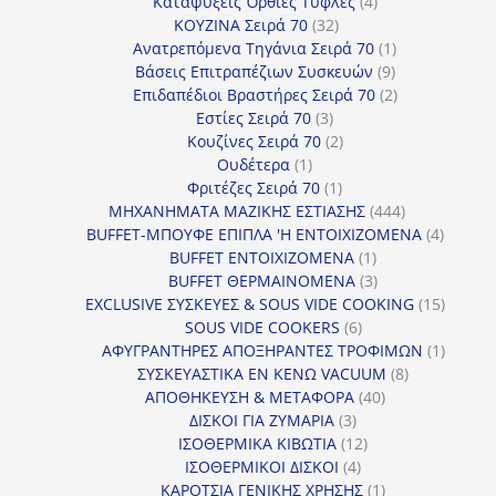
4
προϊόντα
Καταψύξεις Όρθιες Τυφλές
4
32
προϊόντα
ΚΟΥΖΙΝΑ Σειρά 70
32
προϊόντα
1
Ανατρεπόμενα Τηγάνια Σειρά 70
1
9
προϊόν
Βάσεις Επιτραπέζιων Συσκευών
9
προϊόντα
2
Επιδαπέδιοι Βραστήρες Σειρά 70
2
3
προϊόντα
Εστίες Σειρά 70
3
προϊόντα
2
Κουζίνες Σειρά 70
2
1
προϊόντα
Ουδέτερα
1
προϊόν
1
Φριτέζες Σειρά 70
1
προϊόν
444
ΜΗΧΑΝΗΜΑΤΑ ΜΑΖΙΚΗΣ ΕΣΤΙΑΣΗΣ
444
προϊόντα
4
BUFFET-ΜΠΟΥΦΕ ΕΠΙΠΛΑ 'Η ΕΝΤΟΙΧΙΖΟΜΕΝΑ
4
1
προϊόν
BUFFET ΕΝΤΟΙΧΙΖΟΜΕΝΑ
1
προϊόν
3
BUFFET ΘΕΡΜΑΙΝΟΜΕΝΑ
3
προϊόντα
15
EXCLUSIVE ΣΥΣΚΕΥΕΣ & SOUS VIDE COOKING
15
6
προϊόν
SOUS VIDE COOKERS
6
προϊόντα
1
ΑΦΥΓΡΑΝΤΗΡΕΣ ΑΠΟΞΗΡΑΝΤΕΣ ΤΡΟΦΙΜΩΝ
1
8
προϊόν
ΣΥΣΚΕΥΑΣΤΙΚΑ ΕΝ ΚΕΝΩ VACUUM
8
40
προϊόντα
ΑΠΟΘΗΚΕΥΣΗ & ΜΕΤΑΦΟΡΑ
40
3
προϊόντα
ΔΙΣΚΟΙ ΓΙΑ ΖΥΜΑΡΙΑ
3
προϊόντα
12
ΙΣΟΘΕΡΜΙΚΑ ΚΙΒΩΤΙΑ
12
4
προϊόντα
ΙΣΟΘΕΡΜΙΚΟΙ ΔΙΣΚΟΙ
4
προϊόντα
1
ΚΑΡΟΤΣΙΑ ΓΕΝΙΚΗΣ ΧΡΗΣΗΣ
1