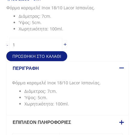
price
τρέχουσα
Φόρμα καραμελέ Inox 18/10 Lacor Ισπανίας.
was:
τιμή
Διάμετρος: 7cm.
4,40€.
είναι:
Ύψος: 5cm.
3,30€.
Χωρητικότητα: 100ml.
Φόρμα
+
-
καραμελέ
inox
ΠΡΟΣΘΉΚΗ ΣΤΟ ΚΑΛΆΘΙ
(7*5cm)
ποσότητα
ΠΕΡΙΓΡΑΦΉ
Φόρμα καραμελέ Inox 18/10 Lacor Ισπανίας.
Διάμετρος: 7cm.
Ύψος: 5cm.
Χωρητικότητα: 100ml.
ΕΠΙΠΛΈΟΝ ΠΛΗΡΟΦΟΡΊΕΣ