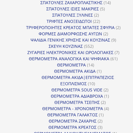
προϊόντα
14
ΣΠΑΤΟΥΛΕΣ ΖΑΧΑΡΟΠΛΑΣΤΙΚΗΣ
14
5
προϊόντα
ΣΠΑΤΟΥΛΕΣ ΙΣΙΕΣ ΜΑΚΡΙΕΣ
5
2
προϊόντα
ΣΠΑΤΟΥΛΕΣ ΞΥΛΙΝΕΣ
2
προϊόντα
22
ΤΡΙΦΤΕΣ ΑΝΟΞΕΙΔΩΤΟΙ
22
προϊόντα
2
ΤΡΥΦΕΡΟΠΟΙΗΤΕΣ ΚΡΕΑΤΟΣ ΜΠΑΤΕΣ ΣΦΥΡΙΑ
2
2
προϊόν
ΦΟΡΜΕΣ ΔΙΑΜΟΡΦΩΣΗΣ ΑΥΓΩΝ
2
προϊόντα
9
ΨΑΛΙΔΙΑ ΓΕΝΙΚΗΣ ΧΡΗΣΗΣ ΚΑΙ ΚΟΥΖΙΝΑΣ
9
552
προϊόντα
ΣΚΕΥΗ ΚΟΥΖΙΝΑΣ
552
προϊόντα
7
ΖΥΓΑΡΙΕΣ ΗΛΕΚΤΡΟΝΙΚΕΣ ΚΑΙ ΩΡΟΛΟΓΙΑΚΕΣ
7
61
προϊόν
ΘΕΡΜΟΜΕΤΡΑ ΑΝΑΛΟΓΙΚΑ ΚΑΙ ΨΗΦΙΑΚΑ
61
14
προϊόντ
ΘΕΡΜΟΜΕΤΡΑ
14
προϊόντα
1
ΘΕΡΜΟΜΕΤΡΑ ΑΚΙΔΑ
1
προϊόν
ΘΕΡΜΟΜΕΤΡΑ ΑΚΙΔΑ|ΕΠΙΤΡΑΠΕΖΙΟΣ
10
ΕΞΟΠΛΙΣΜΟΣ
10
προϊόντα
2
ΘΕΡΜΟΜΕΤΡΑ SOUS VIDE
2
προϊόντα
1
ΘΕΡΜΟΜΕΤΡΑ ΑΔΙΑΒΡΟΧΑ
1
2
προϊόν
ΘΕΡΜΟΜΕΤΡΑ ΤΣΕΠΗΣ
2
προϊόντα
4
ΘΕΡΜΟΜΕΤΡΑ - ΧΡΟΝΟΜΕΤΡΑ
4
1
προϊόντα
ΘΕΡΜΟΜΕΤΡΑ ΓΑΛΑΚΤΟΣ
1
2
προϊόν
ΘΕΡΜΟΜΕΤΡΑ ΖΑΧΑΡΗΣ
2
προϊόντα
3
ΘΕΡΜΟΜΕΤΡΑ ΚΡΕΑΤΟΣ
3