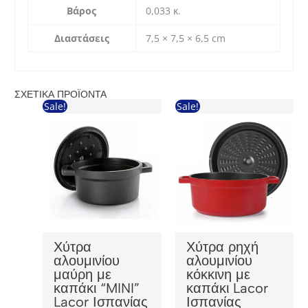
Βάρος
0,033 κ.
Διαστάσεις
7,5 × 7,5 × 6,5 cm
ΣΧΕΤΙΚΆ ΠΡΟΪΌΝΤΑ
Sale!
Sale!
Χύτρα
Χύτρα ρηχή
αλουμινίου
αλουμινίου
μαύρη με
κόκκινη με
καπάκι “MINI”
καπάκι Lacor
Lacor Ισπανίας
Ισπανίας