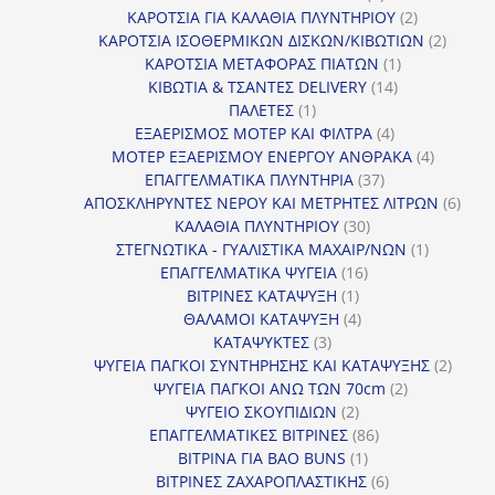
προϊόν
2
ΚΑΡΟΤΣΙΑ ΓΙΑ ΚΑΛΑΘΙΑ ΠΛΥΝΤΗΡΙΟΥ
2
προϊόντα
2
ΚΑΡΟΤΣΙΑ ΙΣΟΘΕΡΜΙΚΩΝ ΔΙΣΚΩΝ/ΚΙΒΩΤΙΩΝ
2
1
προϊόν
ΚΑΡΟΤΣΙΑ ΜΕΤΑΦΟΡΑΣ ΠΙΑΤΩΝ
1
14
προϊόν
ΚΙΒΩΤΙΑ & ΤΣΑΝΤΕΣ DELIVERY
14
1
προϊόντα
ΠΑΛΕΤΕΣ
1
προϊόν
4
ΕΞΑΕΡΙΣΜΟΣ ΜΟΤΕΡ ΚΑΙ ΦΙΛΤΡΑ
4
προϊόντα
4
ΜΟΤΕΡ ΕΞΑΕΡΙΣΜΟΥ ΕΝΕΡΓΟΥ ΑΝΘΡΑΚΑ
4
37
προϊόντ
ΕΠΑΓΓΕΛΜΑΤΙΚΑ ΠΛΥΝΤΗΡΙΑ
37
προϊόντα
6
ΑΠΟΣΚΛΗΡΥΝΤΕΣ ΝΕΡΟΥ ΚΑΙ ΜΕΤΡΗΤΕΣ ΛΙΤΡΩΝ
6
30
προϊ
ΚΑΛΑΘΙΑ ΠΛΥΝΤΗΡΙΟΥ
30
προϊόντα
1
ΣΤΕΓΝΩΤΙΚΑ - ΓΥΑΛΙΣΤΙΚΑ ΜΑΧΑΙΡ/ΝΩΝ
1
16
προϊόν
ΕΠΑΓΓΕΛΜΑΤΙΚΑ ΨΥΓΕΙΑ
16
1
προϊόντα
ΒΙΤΡΙΝΕΣ ΚΑΤΑΨΥΞΗ
1
προϊόν
4
ΘΑΛΑΜΟΙ ΚΑΤΑΨΥΞΗ
4
3
προϊόντα
ΚΑΤΑΨΥΚΤΕΣ
3
προϊόντα
2
ΨΥΓΕΙΑ ΠΑΓΚΟΙ ΣΥΝΤΗΡΗΣΗΣ ΚΑΙ ΚΑΤΑΨΥΞΗΣ
2
2
προϊό
ΨΥΓΕΙΑ ΠΑΓΚΟΙ ΑΝΩ ΤΩΝ 70cm
2
2
προϊόντα
ΨΥΓΕΙΟ ΣΚΟΥΠΙΔΙΩΝ
2
προϊόντα
86
ΕΠΑΓΓΕΛΜΑΤΙΚΕΣ ΒΙΤΡΙΝΕΣ
86
1
προϊόντα
ΒΙΤΡΙΝΑ ΓΙΑ BAO BUNS
1
προϊόν
6
ΒΙΤΡΙΝΕΣ ΖΑΧΑΡΟΠΛΑΣΤΙΚΗΣ
6