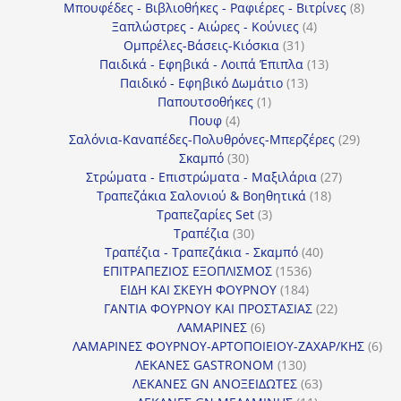
προϊόντα
8
Μπουφέδες - Βιβλιοθήκες - Ραφιέρες - Βιτρίνες
8
4
προϊό
Ξαπλώστρες - Αιώρες - Κούνιες
4
31
προϊόντα
Ομπρέλες-Βάσεις-Κιόσκια
31
προϊόντα
13
Παιδικά - Εφηβικά - Λοιπά Έπιπλα
13
13
προϊόντα
Παιδικό - Εφηβικό Δωμάτιο
13
1
προϊόντα
Παπουτσοθήκες
1
4
προϊόν
Πουφ
4
προϊόντα
29
Σαλόνια-Καναπέδες-Πολυθρόνες-Μπερζέρες
29
30
προϊόν
Σκαμπό
30
προϊόντα
27
Στρώματα - Επιστρώματα - Μαξιλάρια
27
18
προϊόντα
Τραπεζάκια Σαλονιού & Βοηθητικά
18
3
προϊόντα
Τραπεζαρίες Set
3
30
προϊόντα
Τραπέζια
30
προϊόντα
40
Τραπέζια - Τραπεζάκια - Σκαμπό
40
1536
προϊόντα
ΕΠΙΤΡΑΠΕΖΙΟΣ ΕΞΟΠΛΙΣΜΟΣ
1536
184
προϊόντα
ΕΙΔΗ ΚΑΙ ΣΚΕΥΗ ΦΟΥΡΝΟΥ
184
προϊόντα
22
ΓΑΝΤΙΑ ΦΟΥΡΝΟΥ ΚΑΙ ΠΡΟΣΤΑΣΙΑΣ
22
6
προϊόντα
ΛΑΜΑΡΙΝΕΣ
6
προϊόντα
6
ΛΑΜΑΡΙΝΕΣ ΦΟΥΡΝΟΥ-ΑΡΤΟΠΟΙΕΙΟΥ-ΖΑΧΑΡ/ΚΗΣ
6
130
προ
ΛΕΚΑΝΕΣ GASTRONOM
130
προϊόντα
63
ΛΕΚΑΝΕΣ GN ΑΝΟΞΕΙΔΩΤΕΣ
63