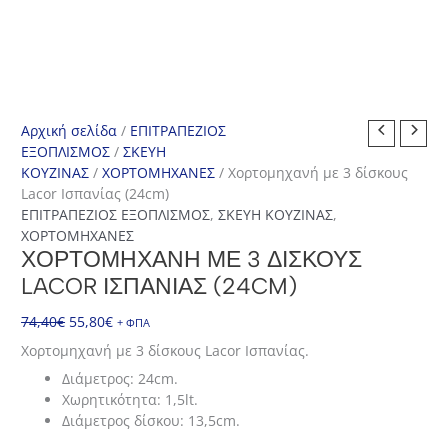
Αρχική σελίδα
/
ΕΠΙΤΡΑΠΕΖΙΟΣ
ΕΞΟΠΛΙΣΜΟΣ
/
ΣΚΕΥΗ
ΚΟΥΖΙΝΑΣ
/
ΧΟΡΤΟΜΗΧΑΝΕΣ
/ Χορτομηχανή με 3 δίσκους
Lacor Ισπανίας (24cm)
ΕΠΙΤΡΑΠΕΖΙΟΣ ΕΞΟΠΛΙΣΜΟΣ
,
ΣΚΕΥΗ ΚΟΥΖΙΝΑΣ
,
ΧΟΡΤΟΜΗΧΑΝΕΣ
ΧΟΡΤΟΜΗΧΑΝΉ ΜΕ 3 ΔΊΣΚΟΥΣ
LACOR ΙΣΠΑΝΊΑΣ (24CM)
Original
Η
74,40
€
55,80
€
+ ΦΠΑ
price
τρέχουσα
Χορτομηχανή με 3 δίσκους Lacor Ισπανίας.
was:
τιμή
Διάμετρος: 24cm.
74,40€.
είναι:
Χωρητικότητα: 1,5lt.
55,80€.
Διάμετρος δίσκου: 13,5cm.