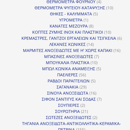
4
προϊόντ
ΘΕΡΜΟΜΕΤΡΑ ΦΟΥΡΝΟΥ
4
προϊόντα
10
ΘΕΡΜΟΜΕΤΡΑ ΨΥΓΕΙΟΥ-ΚΑΤΑΨΥΞΗΣ
10
5
προϊόντα
ΘΗΚΕΣ - ΚΑΛΥΜΜΑΤΑ
5
1
προϊόντα
ΥΓΡΟΜΕΤΡΑ
1
προϊόν
8
ΚΑΝΑΤΕΣ ΜΕΖΟΥΡΑ
8
προϊόντα
10
ΚΟΠΤΕΣ ΖΥΜΗΣ INOX ΚΑΙ ΠΛΑΣΤΙΚΟΙ
10
προϊόντα
6
ΚΡΕΜΑΣΤΡΕΣ, ΓΑΝΤΖΟΙ ΕΡΓΑΛΕΙΩΝ ΚΑΙ ΤΣΙΓΚΕΛΙΑ
6
14
προϊ
ΛΕΚΑΝΕΣ ΚΩΝΙΚΕΣ
14
προϊόντα
16
ΜΑΡΜΙΤΕΣ ΑΝΟΞΕΙΔΩΤΕΣ ΜΕ Η' ΧΩΡΙΣ ΚΑΠΑΚΙ
16
7
προϊ
ΜΠΑΣΙΝΕΣ ΑΝΟΞΕΙΔΩΤΕΣ
7
10
προϊόντα
ΜΠΟΥΚΑΛΙΑ ΠΛΑΣΤΙΚΑ
10
προϊόντα
5
ΜΠΩΛ ΚΩΝΙΚΑ ΑΝΑΜΕΙΞΗΣ
5
56
προϊόντα
ΠΑΕΛΙΕΡΕΣ
56
προϊόντα
5
ΡΑΒΔΟΙ ΠΑΡΑΓΓΕΛΙΩΝ
5
29
προϊόντα
ΣΑΓΑΝΑΚΙΑ
29
προϊόντα
16
ΣΙΝΟΥΑ ΑΝΟΞΕΙΔΩΤΑ
16
προϊόντα
7
ΣΙΦΟΝ ΣΑΝΤΙΓΥΣ ΚΑΙ ΣΟΔΑΣ
7
2
προϊόντα
ΣΟΥΠΙΕΡΕΣ
2
προϊόντα
21
ΣΟΥΡΩΤΗΡΙΑ
21
προϊόντα
2
ΣΩΤΕΖΕΣ ΑΝΟΞΕΙΔΩΤΕΣ
2
προϊόντα
ΤΗΓΑΝΙΑ ΑΝΟΞΕΙΔΩΤΑ-ΑΝΤΙΚΟΛΛΗΤΙΚΑ-ΚΕΡΑΜΙΚΑ-
155
ΠΕΤΡΙΝΑ
155