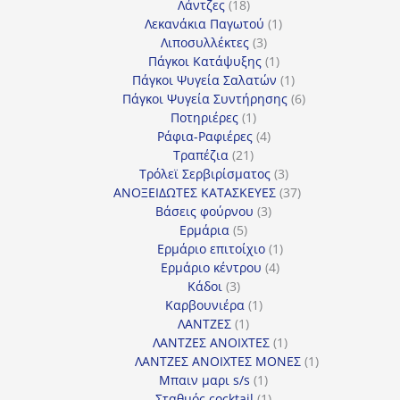
18
προϊόντα
Λάντζες
18
προϊόντα
1
Λεκανάκια Παγωτού
1
3
προϊόν
Λιποσυλλέκτες
3
προϊόντα
1
Πάγκοι Κατάψυξης
1
προϊόν
1
Πάγκοι Ψυγεία Σαλατών
1
προϊόν
6
Πάγκοι Ψυγεία Συντήρησης
6
1
προϊόντα
Ποτηριέρες
1
προϊόν
4
Ράφια-Ραφιέρες
4
21
προϊόντα
Τραπέζια
21
προϊόντα
3
Τρόλεϊ Σερβιρίσματος
3
προϊόντα
37
ΑΝΟΞΕΙΔΩΤΕΣ ΚΑΤΑΣΚΕΥΕΣ
37
3
προϊόντα
Βάσεις φούρνου
3
5
προϊόντα
Ερμάρια
5
προϊόντα
1
Ερμάριο επιτοίχιο
1
4
προϊόν
Ερμάριο κέντρου
4
3
προϊόντα
Κάδοι
3
προϊόντα
1
Καρβουνιέρα
1
1
προϊόν
ΛΑΝΤΖΕΣ
1
προϊόν
1
ΛΑΝΤΖΕΣ ΑΝΟΙΧΤΕΣ
1
προϊόν
1
ΛΑΝΤΖΕΣ ΑΝΟΙΧΤΕΣ ΜΟΝΕΣ
1
1
προϊόν
Μπαιν μαρι s/s
1
προϊόν
1
Σταθμός cocktail
1