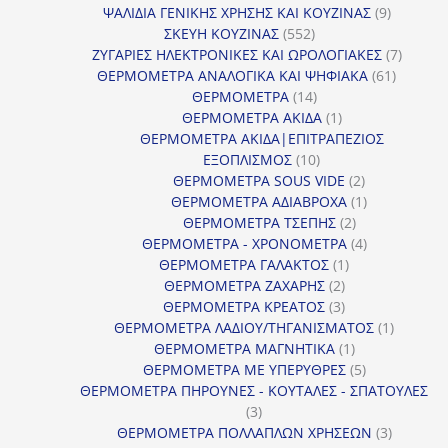
προϊόντα
9
ΨΑΛΙΔΙΑ ΓΕΝΙΚΗΣ ΧΡΗΣΗΣ ΚΑΙ ΚΟΥΖΙΝΑΣ
9
552
προϊόντα
ΣΚΕΥΗ ΚΟΥΖΙΝΑΣ
552
προϊόντα
7
ΖΥΓΑΡΙΕΣ ΗΛΕΚΤΡΟΝΙΚΕΣ ΚΑΙ ΩΡΟΛΟΓΙΑΚΕΣ
7
61
προϊόν
ΘΕΡΜΟΜΕΤΡΑ ΑΝΑΛΟΓΙΚΑ ΚΑΙ ΨΗΦΙΑΚΑ
61
14
προϊόντ
ΘΕΡΜΟΜΕΤΡΑ
14
προϊόντα
1
ΘΕΡΜΟΜΕΤΡΑ ΑΚΙΔΑ
1
προϊόν
ΘΕΡΜΟΜΕΤΡΑ ΑΚΙΔΑ|ΕΠΙΤΡΑΠΕΖΙΟΣ
10
ΕΞΟΠΛΙΣΜΟΣ
10
προϊόντα
2
ΘΕΡΜΟΜΕΤΡΑ SOUS VIDE
2
προϊόντα
1
ΘΕΡΜΟΜΕΤΡΑ ΑΔΙΑΒΡΟΧΑ
1
2
προϊόν
ΘΕΡΜΟΜΕΤΡΑ ΤΣΕΠΗΣ
2
προϊόντα
4
ΘΕΡΜΟΜΕΤΡΑ - ΧΡΟΝΟΜΕΤΡΑ
4
1
προϊόντα
ΘΕΡΜΟΜΕΤΡΑ ΓΑΛΑΚΤΟΣ
1
2
προϊόν
ΘΕΡΜΟΜΕΤΡΑ ΖΑΧΑΡΗΣ
2
προϊόντα
3
ΘΕΡΜΟΜΕΤΡΑ ΚΡΕΑΤΟΣ
3
προϊόντα
1
ΘΕΡΜΟΜΕΤΡΑ ΛΑΔΙΟΥ/ΤΗΓΑΝΙΣΜΑΤΟΣ
1
1
προϊόν
ΘΕΡΜΟΜΕΤΡΑ ΜΑΓΝΗΤΙΚΑ
1
προϊόν
5
ΘΕΡΜΟΜΕΤΡΑ ΜΕ ΥΠΕΡΥΘΡΕΣ
5
προϊόντα
ΘΕΡΜΟΜΕΤΡΑ ΠΗΡΟΥΝΕΣ - ΚΟΥΤΑΛΕΣ - ΣΠΑΤΟΥΛΕΣ
3
3
προϊόντα
3
ΘΕΡΜΟΜΕΤΡΑ ΠΟΛΛΑΠΛΩΝ ΧΡΗΣΕΩΝ
3