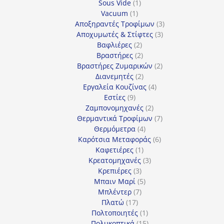
1
προϊόντα
Sous Vide
1
1
προϊόν
Vacuum
1
προϊόν
3
Αποξηραντές Τροφίμων
3
3
προϊόντα
Αποχυμωτές & Στίφτες
3
2
προϊόντα
Βαφλιέρες
2
προϊόντα
2
Βραστήρες
2
προϊόντα
2
Βραστήρες Ζυμαρικών
2
2
προϊόντα
Διανεμητές
2
προϊόντα
4
Εργαλεία Κουζίνας
4
9
προϊόντα
Εστίες
9
προϊόντα
2
Ζαμπονομηχανές
2
προϊόντα
7
Θερμαντικά Τροφίμων
7
4
προϊόντα
Θερμόμετρα
4
προϊόντα
6
Καρότσια Μεταφοράς
6
1
προϊόντα
Καφετιέρες
1
προϊόν
3
Κρεατομηχανές
3
3
προϊόντα
Κρεπιέρες
3
προϊόντα
5
Μπαιν Μαρί
5
7
προϊόντα
Μπλέντερ
7
17
προϊόντα
Πλατώ
17
προϊόντα
1
Πολτοποιητές
1
προϊόν
15
Πολυκοπτικά
15