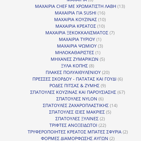
προϊόντα
13
ΜΑΧΑΙΡΙΑ CHEF ΜΕ ΧΡΩΜΑΤΙΣΤΗ ΛΑΒΗ
13
16
προϊόντ
ΜΑΧΑΙΡΙΑ ΓΙΑ SUSHI
16
προϊόντα
10
ΜΑΧΑΙΡΙΑ ΚΟΥΖΙΝΑΣ
10
10
προϊόντα
ΜΑΧΑΙΡΙΑ ΚΡΕΑΤΟΣ
10
προϊόντα
7
ΜΑΧΑΙΡΙΑ ΞΕΚΟΚΚΑΛΙΣΜΑΤΟΣ
7
1
προϊόντα
ΜΑΧΑΙΡΙΑ ΤΥΡΙΟΥ
1
προϊόν
3
ΜΑΧΑΙΡΙΑ ΨΩΜΙΟΥ
3
1
προϊόντα
ΜΗΛΟΚΑΘΑΡΙΣΤΕΣ
1
προϊόν
5
ΜΗΧΑΝΕΣ ΖΥΜΑΡΙΚΩΝ
5
8
προϊόντα
ΞΥΛΑ ΚΟΠΗΣ
8
προϊόντα
20
ΠΛΑΚΕΣ ΠΟΛΥΑΙΘΥΛΕΝΙΟΥ
20
προϊόντα
6
ΠΡΕΣΣΕΣ ΣΚΟΡΔΟΥ - ΠΑΤΑΤΑΣ ΚΑΙ ΓΟΥΔΙ
6
9
προϊόντα
ΡΟΔΕΣ ΠΙΤΣΑΣ & ΖΥΜΗΣ
9
προϊόντα
67
ΣΠΑΤΟΥΛΕΣ ΚΟΥΖΙΝΑΣ ΚΑΙ ΠΑΡΟΥΣΙΑΣΗΣ
67
6
προϊόντ
ΣΠΑΤΟΥΛΕΣ NYLON
6
προϊόντα
14
ΣΠΑΤΟΥΛΕΣ ΖΑΧΑΡΟΠΛΑΣΤΙΚΗΣ
14
5
προϊόντα
ΣΠΑΤΟΥΛΕΣ ΙΣΙΕΣ ΜΑΚΡΙΕΣ
5
2
προϊόντα
ΣΠΑΤΟΥΛΕΣ ΞΥΛΙΝΕΣ
2
προϊόντα
22
ΤΡΙΦΤΕΣ ΑΝΟΞΕΙΔΩΤΟΙ
22
προϊόντα
2
ΤΡΥΦΕΡΟΠΟΙΗΤΕΣ ΚΡΕΑΤΟΣ ΜΠΑΤΕΣ ΣΦΥΡΙΑ
2
2
προϊόν
ΦΟΡΜΕΣ ΔΙΑΜΟΡΦΩΣΗΣ ΑΥΓΩΝ
2