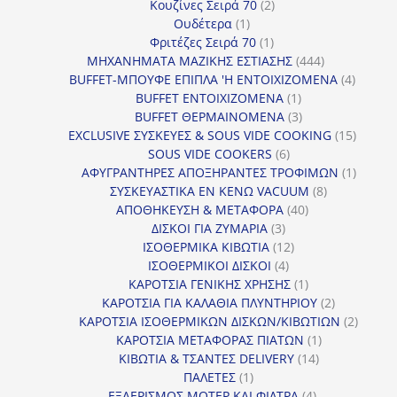
προϊόντα
2
Κουζίνες Σειρά 70
2
1
προϊόντα
Ουδέτερα
1
προϊόν
1
Φριτέζες Σειρά 70
1
προϊόν
444
ΜΗΧΑΝΗΜΑΤΑ ΜΑΖΙΚΗΣ ΕΣΤΙΑΣΗΣ
444
προϊόντα
4
BUFFET-ΜΠΟΥΦΕ ΕΠΙΠΛΑ 'Η ΕΝΤΟΙΧΙΖΟΜΕΝΑ
4
1
προϊόν
BUFFET ΕΝΤΟΙΧΙΖΟΜΕΝΑ
1
προϊόν
3
BUFFET ΘΕΡΜΑΙΝΟΜΕΝΑ
3
προϊόντα
15
EXCLUSIVE ΣΥΣΚΕΥΕΣ & SOUS VIDE COOKING
15
6
προϊόν
SOUS VIDE COOKERS
6
προϊόντα
1
ΑΦΥΓΡΑΝΤΗΡΕΣ ΑΠΟΞΗΡΑΝΤΕΣ ΤΡΟΦΙΜΩΝ
1
8
προϊόν
ΣΥΣΚΕΥΑΣΤΙΚΑ ΕΝ ΚΕΝΩ VACUUM
8
40
προϊόντα
ΑΠΟΘΗΚΕΥΣΗ & ΜΕΤΑΦΟΡΑ
40
3
προϊόντα
ΔΙΣΚΟΙ ΓΙΑ ΖΥΜΑΡΙΑ
3
προϊόντα
12
ΙΣΟΘΕΡΜΙΚΑ ΚΙΒΩΤΙΑ
12
4
προϊόντα
ΙΣΟΘΕΡΜΙΚΟΙ ΔΙΣΚΟΙ
4
προϊόντα
1
ΚΑΡΟΤΣΙΑ ΓΕΝΙΚΗΣ ΧΡΗΣΗΣ
1
προϊόν
2
ΚΑΡΟΤΣΙΑ ΓΙΑ ΚΑΛΑΘΙΑ ΠΛΥΝΤΗΡΙΟΥ
2
προϊόντα
2
ΚΑΡΟΤΣΙΑ ΙΣΟΘΕΡΜΙΚΩΝ ΔΙΣΚΩΝ/ΚΙΒΩΤΙΩΝ
2
1
προϊόν
ΚΑΡΟΤΣΙΑ ΜΕΤΑΦΟΡΑΣ ΠΙΑΤΩΝ
1
14
προϊόν
ΚΙΒΩΤΙΑ & ΤΣΑΝΤΕΣ DELIVERY
14
1
προϊόντα
ΠΑΛΕΤΕΣ
1
προϊόν
4
ΕΞΑΕΡΙΣΜΟΣ ΜΟΤΕΡ ΚΑΙ ΦΙΛΤΡΑ
4