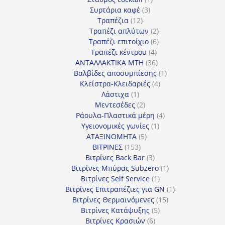
3
προϊόν
Συρτάρια καφέ
3
12
προϊόντα
Τραπέζια
12
προϊόντα
2
Τραπέζι απλύτων
2
προϊόντα
6
Τραπέζι επιτοίχιο
6
4
προϊόντα
Τραπέζι κέντρου
4
προϊόντα
36
ΑΝΤΑΛΛΑΚΤΙΚΑ MTH
36
προϊόντα
1
Βαλβίδες αποσυμπίεσης
1
4
προϊόν
Κλείστρα-Κλειδαριές
4
1
προϊόντα
Λάστιχα
1
προϊόν
2
Μεντεσέδες
2
προϊόντα
4
Ράουλα-Πλαστικά μέρη
4
1
προϊόντα
Υγειονομικές γωνίες
1
5
προϊόν
ΑΤΑΞΙΝΟΜΗΤΑ
5
153
προϊόντα
ΒΙΤΡΙΝΕΣ
153
προϊόντα
3
Βιτρίνες Back Bar
3
προϊόντα
1
Βιτρίνες Mπύρας Subzero
1
1
προϊόν
Βιτρίνες Self Service
1
προϊόν
1
Βιτρίνες Επιτραπέζιες για GN
1
15
προϊόν
Βιτρίνες Θερμαινόμενες
15
5
προϊόντα
Βιτρίνες Κατάψυξης
5
6
προϊόντα
Βιτρίνες Κρασιών
6