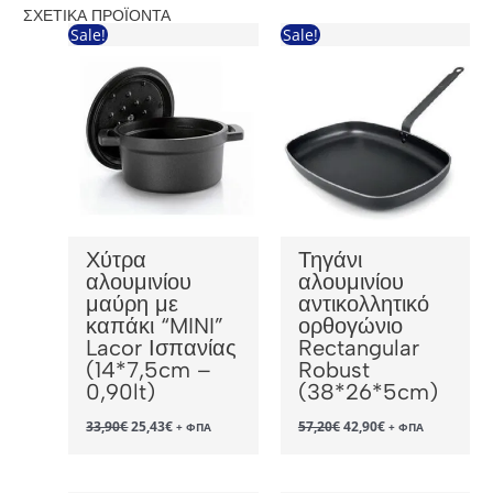
ΣΧΕΤΙΚΆ ΠΡΟΪΌΝΤΑ
Sale!
Sale!
Χύτρα
Τηγάνι
αλουμινίου
αλουμινίου
μαύρη με
αντικολλητικό
καπάκι “MINI”
ορθογώνιο
Lacor Ισπανίας
Rectangular
(14*7,5cm –
Robust
0,90lt)
(38*26*5cm)
Original
Η
Original
Η
33,90
€
25,43
€
57,20
€
42,90
€
+ ΦΠΑ
+ ΦΠΑ
price
τρέχουσα
price
τρέχουσα
was:
τιμή
was:
τιμή
33,90€.
είναι:
57,20€.
είναι:
25,43€.
42,90€.