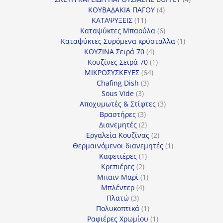
4
προϊόντα
ΚΟΥΒΑΔΑΚΙΑ ΠΑΓΟΥ
4
11
προϊόντα
ΚΑΤΑΨΥΞΕΙΣ
11
προϊόντα
6
Καταψύκτες Μπαούλα
6
προϊόντα
1
Καταψύκτες Συρόμενα κρύσταλλα
1
4
προϊόν
ΚΟΥΖΙΝΑ Σειρά 70
4
προϊόντα
1
Κουζίνες Σειρά 70
1
64
προϊόν
ΜΙΚΡΟΣΥΣΚΕΥΕΣ
64
3
προϊόντα
Chafing Dish
3
3
προϊόντα
Sous Vide
3
προϊόντα
3
Αποχυμωτές & Στίφτες
3
3
προϊόντα
Βραστήρες
3
προϊόντα
2
Διανεμητές
2
προϊόντα
2
Εργαλεία Κουζίνας
2
προϊόντα
1
Θερμαινόμενοι διανεμητές
1
1
προϊόν
Καφετιέρες
1
2
προϊόν
Κρεπιέρες
2
προϊόντα
1
Μπαιν Μαρί
1
4
προϊόν
Μπλέντερ
4
3
προϊόντα
Πλατώ
3
προϊόντα
1
Πολυκοπτικά
1
προϊόν
1
Ραφιέρες Χρωμίου
1