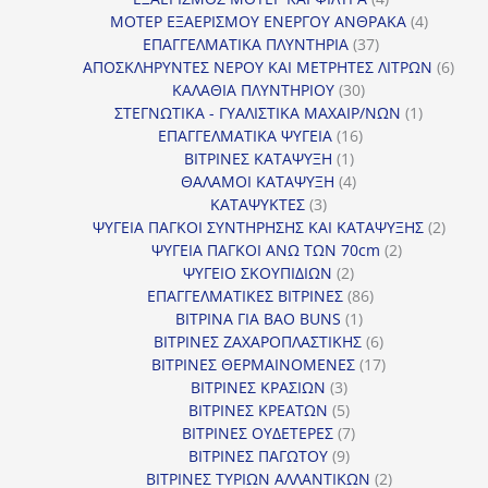
προϊόντα
4
ΜΟΤΕΡ ΕΞΑΕΡΙΣΜΟΥ ΕΝΕΡΓΟΥ ΑΝΘΡΑΚΑ
4
37
προϊόντ
ΕΠΑΓΓΕΛΜΑΤΙΚΑ ΠΛΥΝΤΗΡΙΑ
37
προϊόντα
6
ΑΠΟΣΚΛΗΡΥΝΤΕΣ ΝΕΡΟΥ ΚΑΙ ΜΕΤΡΗΤΕΣ ΛΙΤΡΩΝ
6
30
προϊ
ΚΑΛΑΘΙΑ ΠΛΥΝΤΗΡΙΟΥ
30
προϊόντα
1
ΣΤΕΓΝΩΤΙΚΑ - ΓΥΑΛΙΣΤΙΚΑ ΜΑΧΑΙΡ/ΝΩΝ
1
16
προϊόν
ΕΠΑΓΓΕΛΜΑΤΙΚΑ ΨΥΓΕΙΑ
16
1
προϊόντα
ΒΙΤΡΙΝΕΣ ΚΑΤΑΨΥΞΗ
1
προϊόν
4
ΘΑΛΑΜΟΙ ΚΑΤΑΨΥΞΗ
4
3
προϊόντα
ΚΑΤΑΨΥΚΤΕΣ
3
προϊόντα
2
ΨΥΓΕΙΑ ΠΑΓΚΟΙ ΣΥΝΤΗΡΗΣΗΣ ΚΑΙ ΚΑΤΑΨΥΞΗΣ
2
2
προϊό
ΨΥΓΕΙΑ ΠΑΓΚΟΙ ΑΝΩ ΤΩΝ 70cm
2
2
προϊόντα
ΨΥΓΕΙΟ ΣΚΟΥΠΙΔΙΩΝ
2
προϊόντα
86
ΕΠΑΓΓΕΛΜΑΤΙΚΕΣ ΒΙΤΡΙΝΕΣ
86
1
προϊόντα
ΒΙΤΡΙΝΑ ΓΙΑ BAO BUNS
1
προϊόν
6
ΒΙΤΡΙΝΕΣ ΖΑΧΑΡΟΠΛΑΣΤΙΚΗΣ
6
προϊόντα
17
ΒΙΤΡΙΝΕΣ ΘΕΡΜΑΙΝΟΜΕΝΕΣ
17
3
προϊόντα
ΒΙΤΡΙΝΕΣ ΚΡΑΣΙΩΝ
3
προϊόντα
5
ΒΙΤΡΙΝΕΣ ΚΡΕΑΤΩΝ
5
προϊόντα
7
ΒΙΤΡΙΝΕΣ ΟΥΔΕΤΕΡΕΣ
7
9
προϊόντα
ΒΙΤΡΙΝΕΣ ΠΑΓΩΤΟΥ
9
προϊόντα
2
ΒΙΤΡΙΝΕΣ ΤΥΡΙΩΝ ΑΛΛΑΝΤΙΚΩΝ
2