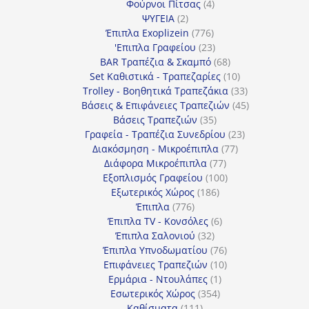
4
προϊόντα
Φούρνοι Πίτσας
4
2
προϊόντα
ΨΥΓΕΙΑ
2
προϊόντα
776
Έπιπλα Exoplizein
776
προϊόντα
23
'Επιπλα Γραφείου
23
προϊόντα
68
BAR Τραπέζια & Σκαμπό
68
προϊόντα
10
Set Καθιστικά - Τραπεζαρίες
10
προϊόντα
33
Trolley - Βοηθητικά Τραπεζάκια
33
προϊόντα
45
Βάσεις & Επιφάνειες Τραπεζιών
45
35
προϊόντα
Βάσεις Τραπεζιών
35
προϊόντα
23
Γραφεία - Τραπέζια Συνεδρίου
23
77
προϊόντα
Διακόσμηση - Μικροέπιπλα
77
77
προϊόντα
Διάφορα Μικροέπιπλα
77
προϊόντα
100
Εξοπλισμός Γραφείου
100
186
προϊόντα
Εξωτερικός Χώρος
186
776
προϊόντα
Έπιπλα
776
προϊόντα
6
Έπιπλα TV - Κονσόλες
6
32
προϊόντα
Έπιπλα Σαλονιού
32
προϊόντα
76
Έπιπλα Υπνοδωματίου
76
10
προϊόντα
Επιφάνειες Τραπεζιών
10
1
προϊόντα
Ερμάρια - Ντουλάπες
1
354
προϊόν
Εσωτερικός Χώρος
354
111
προϊόντα
Καθίσματα
111