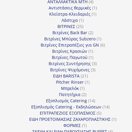
4
προϊόντα
ΑΝΤΑΛΛΑΚΤΙΚΑ MTH
4
προϊόντα
1
Αντιστάσεις θερμικές
1
1
προϊόν
Κλείστρα-Κλειδαριές
1
1
προϊόν
Λάστιχα
1
25
προϊόν
ΒΙΤΡΙΝΕΣ
25
προϊόντα
2
Βιτρίνες Back Bar
2
προϊόντα
1
Βιτρίνες Mπύρας Subzero
1
προϊόν
6
Βιτρίνες Επιτραπέζιες για GN
6
1
προϊόντα
Βιτρίνες Κρασιών
1
προϊόν
1
Βιτρίνες Παγωτού
1
προϊόν
3
Βιτρίνες Συντήρησης
3
3
προϊόντα
Βιτρίνες Ψυχόμενες
3
21
προϊόντα
ΕΙΔΗ BARISTA
21
προϊόντα
1
Pitcher Rinser
1
1
προϊόν
Μπρελόκ
1
προϊόν
2
Πατητήρια
2
προϊόντα
14
Εξοπλισμός Catering
14
προϊόντα
14
Εξοπλισμός Catering - Εκδηλώσεων
14
5
προϊόντα
ΕΠΙΤΡΑΠΕΖΙΟΣ ΕΞΟΠΛΙΣΜΟΣ
5
προϊόντα
1
ΕΙΔΗ ΠΡΟΕΤΟΙΜΑΣΙΑΣ ΖΑΧΑΡΟΠΛΑΣΤΙΚΗΣ
1
1
προϊόν
ΦΟΡΜΕΣ
1
προϊόν
4
ΣΚΕΥΗ ΚΑΙ ΕΙΔΗ ΠΑΡΟΥΣΙΑΣΗΣ BUFFET
4