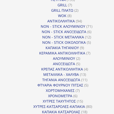
7
προϊόντα
GRILL
7
προϊόντα
2
GRILL ΠΛΑΤΩ
2
8
προϊόντα
WOK
8
προϊόντα
94
ΑΝΤΙΚΟΛΛΗΤΙΚΑ
94
προϊόντα
71
NON - STICK ΑΛΟΥΜΙΝΙΟΥ
71
6
προϊόντα
NON - STICK ΑΝΟΞΕΙΔΩΤΑ
6
12
προϊόντα
NON - STICK ΜΕΤΑΛΛΙΚΑ
12
5
προϊόντα
NON - STICK ΟΙΚΟΛΟΓΙΚΑ
5
9
προϊόντα
ΚΑΠΑΚΙΑ ΤΗΓΑΝΙΟΥ
9
προϊόντα
7
ΚΕΡΑΜΙΚΑ ΑΝΤΙΚΟΛΛΗΤΙΚΑ
7
2
προϊόντα
ΑΛΟΥΜΙΝΙΟΥ
2
προϊόντα
5
ΑΝΟΞΕΙΔΩΤΑ
5
προϊόντα
4
ΚΡΕΠΑΣ ΑΝΤΙΚΟΛΛΗΤΙΚΑ
4
13
προϊόντα
ΜΕΤΑΛΛΙΚΑ - ΧΑΛΥΒΑ
13
προϊόντα
11
ΤΗΓΑΝΙΑ ΑΝΟΞΕΙΔΩΤΑ
11
προϊόντα
5
ΦΤΥΑΡΙΑ ΦΟΥΡΝΟΥ ΠΙΤΣΑΣ
5
7
προϊόντα
ΧΟΡΤΟΜΗΧΑΝΕΣ
7
6
προϊόντα
ΧΡΟΝΟΜΕΤΡΑ
6
προϊόντα
15
ΧΥΤΡΕΣ ΤΑΧΥΤΗΤΟΣ
15
προϊόντα
80
ΧΥΤΡΕΣ-ΚΑΤΣΑΡΟΛΕΣ-ΚΑΠΑΚΙΑ
80
18
προϊόντα
ΚΑΠΑΚΙΑ ΚΑΤΣΑΡΟΛΑΣ
18