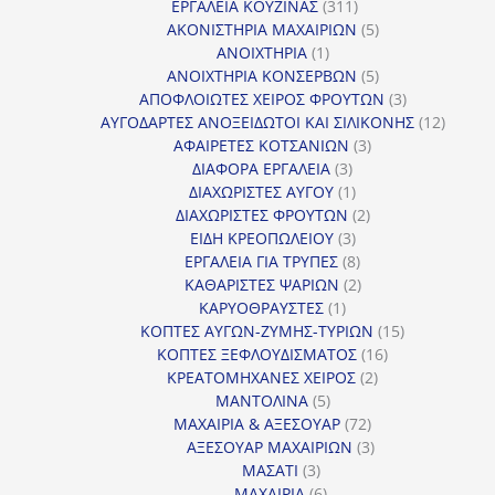
311
προϊόντ
ΕΡΓΑΛΕΙΑ ΚΟΥΖΙΝΑΣ
311
προϊόντα
5
ΑΚΟΝΙΣΤΗΡΙΑ ΜΑΧΑΙΡΙΩΝ
5
1
προϊόντα
ΑΝΟΙΧΤΗΡΙΑ
1
προϊόν
5
ΑΝΟΙΧΤΗΡΙΑ ΚΟΝΣΕΡΒΩΝ
5
προϊόντα
3
ΑΠΟΦΛΟΙΩΤΕΣ ΧΕΙΡΟΣ ΦΡΟΥΤΩΝ
3
προϊόντα
12
ΑΥΓΟΔΑΡΤΕΣ ΑΝΟΞΕΙΔΩΤΟΙ ΚΑΙ ΣΙΛΙΚΟΝΗΣ
12
3
προϊόν
ΑΦΑΙΡΕΤΕΣ ΚΟΤΣΑΝΙΩΝ
3
3
προϊόντα
ΔΙΑΦΟΡΑ ΕΡΓΑΛΕΙΑ
3
προϊόντα
1
ΔΙΑΧΩΡΙΣΤΕΣ ΑΥΓΟΥ
1
προϊόν
2
ΔΙΑΧΩΡΙΣΤΕΣ ΦΡΟΥΤΩΝ
2
3
προϊόντα
ΕΙΔΗ ΚΡΕΟΠΩΛΕΙΟΥ
3
προϊόντα
8
ΕΡΓΑΛΕΙΑ ΓΙΑ ΤΡΥΠΕΣ
8
προϊόντα
2
ΚΑΘΑΡΙΣΤΕΣ ΨΑΡΙΩΝ
2
1
προϊόντα
ΚΑΡΥΟΘΡΑΥΣΤΕΣ
1
προϊόν
15
ΚΟΠΤΕΣ ΑΥΓΩΝ-ΖΥΜΗΣ-ΤΥΡΙΩΝ
15
16
προϊόντα
ΚΟΠΤΕΣ ΞΕΦΛΟΥΔΙΣΜΑΤΟΣ
16
2
προϊόντα
ΚΡΕΑΤΟΜΗΧΑΝΕΣ ΧΕΙΡΟΣ
2
5
προϊόντα
ΜΑΝΤΟΛΙΝΑ
5
προϊόντα
72
ΜΑΧΑΙΡΙΑ & ΑΞΕΣΟΥΑΡ
72
προϊόντα
3
ΑΞΕΣΟΥΑΡ ΜΑΧΑΙΡΙΩΝ
3
3
προϊόντα
ΜΑΣΑΤΙ
3
προϊόντα
6
ΜΑΧΑΙΡΙΑ
6