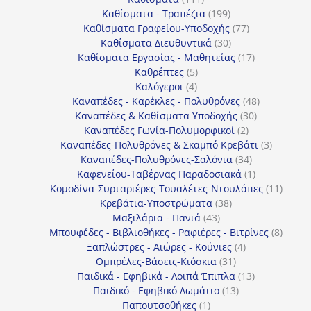
προϊόντα
199
Καθίσματα - Τραπέζια
199
προϊόντα
77
Καθίσματα Γραφείου-Υποδοχής
77
30
προϊόντα
Καθίσματα Διευθυντικά
30
προϊόντα
17
Καθίσματα Εργασίας - Μαθητείας
17
5
προϊόντα
Καθρέπτες
5
4
προϊόντα
Καλόγεροι
4
προϊόντα
48
Καναπέδες - Καρέκλες - Πολυθρόνες
48
30
προϊόντα
Καναπέδες & Καθίσματα Υποδοχής
30
2
προϊόντα
Καναπέδες Γωνία-Πολυμορφικοί
2
προϊόντα
3
Καναπέδες-Πολυθρόνες & Σκαμπό Κρεβάτι
3
34
προϊόντ
Καναπέδες-Πολυθρόνες-Σαλόνια
34
προϊόντα
1
Καφενείου-Ταβέρνας Παραδοσιακά
1
προϊόν
11
Κομοδίνα-Συρταριέρες-Τουαλέτες-Ντουλάπες
11
38
προϊόν
Κρεβάτια-Υποστρώματα
38
43
προϊόντα
Μαξιλάρια - Πανιά
43
προϊόντα
8
Μπουφέδες - Βιβλιοθήκες - Ραφιέρες - Βιτρίνες
8
4
προϊό
Ξαπλώστρες - Αιώρες - Κούνιες
4
31
προϊόντα
Ομπρέλες-Βάσεις-Κιόσκια
31
προϊόντα
13
Παιδικά - Εφηβικά - Λοιπά Έπιπλα
13
13
προϊόντα
Παιδικό - Εφηβικό Δωμάτιο
13
1
προϊόντα
Παπουτσοθήκες
1