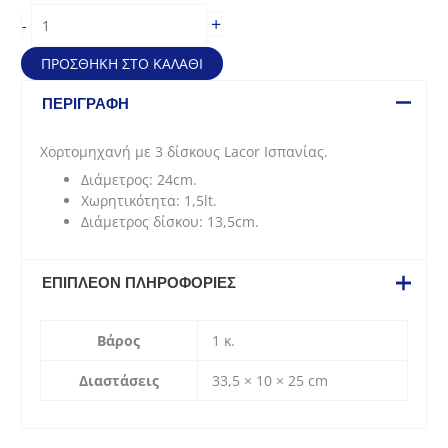
Χορτομηχανή
+
-
με
3
ΠΡΟΣΘΉΚΗ ΣΤΟ ΚΑΛΆΘΙ
δίσκους
Lacor
ΠΕΡΙΓΡΑΦΉ
Ισπανίας
(24cm)
Χορτομηχανή με 3 δίσκους Lacor Ισπανίας.
ποσότητα
Διάμετρος: 24cm.
Χωρητικότητα: 1,5lt.
Διάμετρος δίσκου: 13,5cm.
ΕΠΙΠΛΈΟΝ ΠΛΗΡΟΦΟΡΊΕΣ
Βάρος
1 κ.
Διαστάσεις
33,5 × 10 × 25 cm