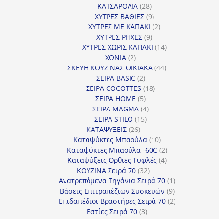
28
προϊόντα
ΚΑΤΣΑΡΟΛΙΑ
28
προϊόντα
9
ΧΥΤΡΕΣ ΒΑΘΙΕΣ
9
προϊόντα
2
ΧΥΤΡΕΣ ΜΕ ΚΑΠΑΚΙ
2
9
προϊόντα
ΧΥΤΡΕΣ ΡΗΧΕΣ
9
προϊόντα
14
ΧΥΤΡΕΣ ΧΩΡΙΣ ΚΑΠΑΚΙ
14
2
προϊόντα
ΧΩΝΙΑ
2
προϊόντα
44
ΣΚΕΥΗ ΚΟΥΖΙΝΑΣ ΟΙΚΙΑΚΑ
44
2
προϊόντα
ΣΕΙΡΑ BASIC
2
προϊόντα
18
ΣΕΙΡΑ COCOTTES
18
5
προϊόντα
ΣΕΙΡΑ HOME
5
προϊόντα
4
ΣΕΙΡΑ MAGMA
4
15
προϊόντα
ΣΕΙΡΑ STILO
15
26
προϊόντα
ΚΑΤΑΨΥΞΕΙΣ
26
προϊόντα
10
Καταψύκτες Μπαούλα
10
προϊόντα
2
Καταψύκτες Μπαούλα -60C
2
4
προϊόντα
Καταψύξεις Όρθιες Τυφλές
4
32
προϊόντα
ΚΟΥΖΙΝΑ Σειρά 70
32
προϊόντα
1
Ανατρεπόμενα Τηγάνια Σειρά 70
1
9
προϊόν
Βάσεις Επιτραπέζιων Συσκευών
9
προϊόντα
2
Επιδαπέδιοι Βραστήρες Σειρά 70
2
3
προϊόντα
Εστίες Σειρά 70
3