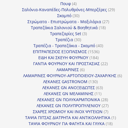
4
προϊόν
Πουφ
4
προϊόντα
29
Σαλόνια-Καναπέδες-Πολυθρόνες-Μπερζέρες
29
30
προϊόν
Σκαμπό
30
προϊόντα
27
Στρώματα - Επιστρώματα - Μαξιλάρια
27
18
προϊόντα
Τραπεζάκια Σαλονιού & Βοηθητικά
18
3
προϊόντα
Τραπεζαρίες Set
3
30
προϊόντα
Τραπέζια
30
προϊόντα
40
Τραπέζια - Τραπεζάκια - Σκαμπό
40
1536
προϊόντα
ΕΠΙΤΡΑΠΕΖΙΟΣ ΕΞΟΠΛΙΣΜΟΣ
1536
184
προϊόντα
ΕΙΔΗ ΚΑΙ ΣΚΕΥΗ ΦΟΥΡΝΟΥ
184
προϊόντα
22
ΓΑΝΤΙΑ ΦΟΥΡΝΟΥ ΚΑΙ ΠΡΟΣΤΑΣΙΑΣ
22
6
προϊόντα
ΛΑΜΑΡΙΝΕΣ
6
προϊόντα
6
ΛΑΜΑΡΙΝΕΣ ΦΟΥΡΝΟΥ-ΑΡΤΟΠΟΙΕΙΟΥ-ΖΑΧΑΡ/ΚΗΣ
6
130
προ
ΛΕΚΑΝΕΣ GASTRONOM
130
προϊόντα
63
ΛΕΚΑΝΕΣ GN ΑΝΟΞΕΙΔΩΤΕΣ
63
11
προϊόντα
ΛΕΚΑΝΕΣ GN ΜΕΛΑΜΙΝΗΣ
11
προϊόντα
28
ΛΕΚΑΝΕΣ GN ΠΟΛΥΚΑΡΜΠΟΝΙΚΑ
28
προϊόντα
27
ΛΕΚΑΝΕΣ GN ΠΟΛΥΠΡΟΠΥΛΕΝΙΟΥ
27
7
προϊόντα
ΣΧΑΡΕΣ ΧΡΩΜΙΟΥ ΚΑΙ INOX ΨΥΓΕΙΩΝ
7
προϊόντα
1
ΤΑΨΙΑ ΠΙΤΣΑΣ ΔΙΑΤΡΗΤΑ ΚΑΙ ΑΝΤΙΚΟΛΛΗΤΙΚΑ
1
18
προϊόν
ΤΑΨΙΑ ΦΟΥΡΝΟΥ ΓΙΑ ΦΑΓΗΤΑ ΚΑΙ ΓΛΥΚΑ
18