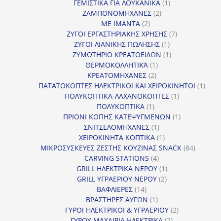
1
προϊόντα
ΓΕΜΙΣΤΙΚΑ ΓΙΑ ΛΟΥΚΑΝΙΚΑ
1
2
προϊόν
ΖΑΜΠΟΝΟΜΗΧΑΝΕΣ
2
2
προϊόντα
ΜΕ ΙΜΑΝΤΑ
2
προϊόντα
7
ΖΥΓΟΙ ΕΡΓΑΣΤΗΡΙΑΚΗΣ ΧΡΗΣΗΣ
7
1
προϊόντα
ΖΥΓΟΙ ΛΙΑΝΙΚΗΣ ΠΩΛΗΣΗΣ
1
προϊόν
1
ΖΥΜΩΤΗΡΙΟ ΚΡΕΑΤΟΕΙΔΩΝ
1
1
προϊόν
ΘΕΡΜΟΚΟΛΛΗΤΙΚΆ
1
2
προϊόν
ΚΡΕΑΤΟΜΗΧΑΝΕΣ
2
προϊόντα
1
ΠΑΤΑΤΟΚΟΠΤΕΣ ΗΛΕΚΤΡΙΚΟΙ ΚΑΙ ΧΕΙΡΟΚΙΝΗΤΟΙ
1
1
προϊ
ΠΟΛΥΚΟΠΤΙΚΑ-ΛΑΧΑΝΟΚΟΠΤΕΣ
1
1
προϊόν
ΠΟΛΥΚΟΠΤΙΚΑ
1
προϊόν
1
ΠΡΙΟΝΙ ΚΟΠΗΣ ΚΑΤΕΨΥΓΜΕΝΩΝ
1
1
προϊόν
ΣΝΙΤΣΕΛΟΜΗΧΑΝΕΣ
1
προϊόν
1
ΧΕΙΡΟΚΙΝΗΤΑ ΚΟΠΤΙΚΑ
1
προϊόν
84
ΜΙΚΡΟΣΥΣΚΕΥΕΣ ΖΕΣΤΗΣ ΚΟΥΖΙΝΑΣ SNACK
84
4
προϊόντ
CARVING STATIONS
4
προϊόντα
1
GRILL ΗΛΕΚΤΡΙΚΑ ΝΕΡΟΥ
1
2
προϊόν
GRILL ΥΓΡΑΕΡΙΟΥ ΝΕΡΟΥ
2
14
προϊόντα
ΒΑΦΛΙΕΡΕΣ
14
προϊόντα
1
ΒΡΑΣΤΗΡΕΣ ΑΥΓΩΝ
1
προϊόν
2
ΓΥΡΟΙ ΗΛΕΚΤΡΙΚΟΙ & ΥΓΡΑΕΡΙΟΥ
2
2
προϊόντα
ΓΥΡΟΥ ΜΑΧΑΙΡΙΑ ΗΛΕΚΤΡΙΚΑ
2