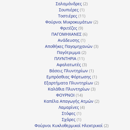
2
προϊόν
Σαλαμάνδρες
2
1
προϊόντα
Σουπιέρες
1
προϊόν
11
Τοστιέρες
11
προϊόντα
2
Φούρνοι Μικροκυμάτων
2
9
προϊόντα
Φριτέζες
9
προϊόντα
6
ΠΑΓΟΜΗΧΑΝΕΣ
6
1
προϊόντα
Ανάδευσης
1
προϊόν
3
Αποθήκες Παγομηχανών
3
2
προϊόντα
Παγότριμμα
2
11
προϊόντα
ΠΛΥΝΤΗΡΙΑ
11
προϊόντα
3
Αφαλατωτές
3
προϊόντα
1
Βάσεις Πλυντηρίων
1
προϊόν
1
Εμπρόσθιας Φόρτωσης
1
προϊόν
2
Εξαρτήματα Πλυντηρίων
2
3
προϊόντα
Καλάθια Πλυντηρίων
3
14
προϊόντα
ΦΟΥΡΝΟΙ
14
προϊόντα
2
Καπέλα Απαγωγής Ατμών
2
4
προϊόντα
Λαμαρίνες
4
1
προϊόντα
Στόφες
1
προϊόν
1
Σχάρες
1
προϊόν
2
Φούρνοι Κυκλοθερμικοί Ηλεκτρικοί
2