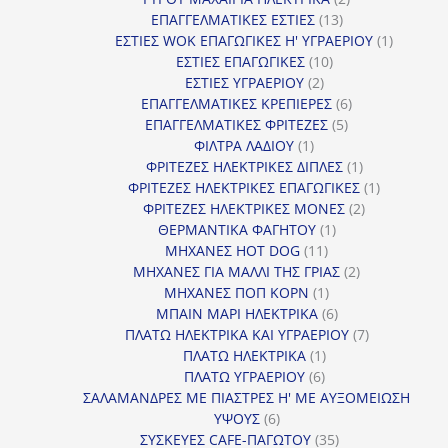
13
προϊόντα
ΕΠΑΓΓΕΛΜΑΤΙΚΕΣ ΕΣΤΙΕΣ
13
προϊόντα
1
ΕΣΤΙΕΣ WOK ΕΠΑΓΩΓΙΚΕΣ Η' ΥΓΡΑΕΡΙΟΥ
1
10
προϊόν
ΕΣΤΙΕΣ ΕΠΑΓΩΓΙΚΕΣ
10
2
προϊόντα
ΕΣΤΙΕΣ ΥΓΡΑΕΡΙΟΥ
2
προϊόντα
6
ΕΠΑΓΓΕΛΜΑΤΙΚΕΣ ΚΡΕΠΙΕΡΕΣ
6
5
προϊόντα
ΕΠΑΓΓΕΛΜΑΤΙΚΕΣ ΦΡΙΤΕΖΕΣ
5
1
προϊόντα
ΦΙΛΤΡΑ ΛΑΔΙΟΥ
1
προϊόν
1
ΦΡΙΤΕΖΕΣ ΗΛΕΚΤΡΙΚΕΣ ΔΙΠΛΕΣ
1
προϊόν
1
ΦΡΙΤΕΖΕΣ ΗΛΕΚΤΡΙΚΕΣ ΕΠΑΓΩΓΙΚΕΣ
1
2
προϊόν
ΦΡΙΤΕΖΕΣ ΗΛΕΚΤΡΙΚΕΣ ΜΟΝΕΣ
2
1
προϊόντα
ΘΕΡΜΑΝΤΙΚΑ ΦΑΓΗΤΟΥ
1
11
προϊόν
ΜΗΧΑΝΕΣ HOT DOG
11
προϊόντα
2
ΜΗΧΑΝΕΣ ΓΙΑ ΜΑΛΛΙ ΤΗΣ ΓΡΙΑΣ
2
1
προϊόντα
ΜΗΧΑΝΕΣ ΠΟΠ ΚΟΡΝ
1
προϊόν
6
ΜΠΑΙΝ ΜΑΡΙ ΗΛΕΚΤΡΙΚΑ
6
προϊόντα
7
ΠΛΑΤΩ ΗΛΕΚΤΡΙΚΑ ΚΑΙ ΥΓΡΑΕΡΙΟΥ
7
1
προϊόντα
ΠΛΑΤΩ ΗΛΕΚΤΡΙΚΑ
1
6
προϊόν
ΠΛΑΤΩ ΥΓΡΑΕΡΙΟΥ
6
προϊόντα
ΣΑΛΑΜΑΝΔΡΕΣ ΜΕ ΠΙΑΣΤΡΕΣ Η' ΜΕ ΑΥΞΟΜΕΙΩΣΗ
6
ΥΨΟΥΣ
6
προϊόντα
35
ΣΥΣΚΕΥΕΣ CAFE-ΠΑΓΩΤΟΥ
35