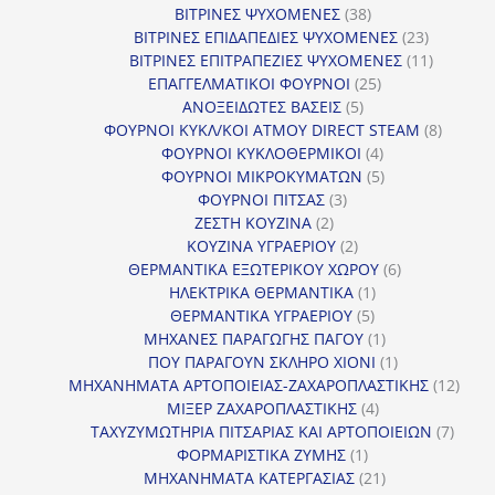
38
προϊόντα
ΒΙΤΡΙΝΕΣ ΨΥΧΟΜΕΝΕΣ
38
προϊόντα
23
ΒΙΤΡΙΝΕΣ ΕΠΙΔΑΠΕΔΙΕΣ ΨΥΧΟΜΕΝΕΣ
23
προϊόντα
11
ΒΙΤΡΙΝΕΣ ΕΠΙΤΡΑΠΕΖΙΕΣ ΨΥΧΟΜΕΝΕΣ
11
25
προϊόντ
ΕΠΑΓΓΕΛΜΑΤΙΚΟΙ ΦΟΥΡΝΟΙ
25
5
προϊόντα
ΑΝΟΞΕΙΔΩΤΕΣ ΒΑΣΕΙΣ
5
προϊόντα
8
ΦΟΥΡΝΟΙ ΚΥΚΛ/ΚΟΙ ΑΤΜΟΥ DIRECT STEAM
8
4
προϊόν
ΦΟΥΡΝΟΙ ΚΥΚΛΟΘΕΡΜΙΚΟΙ
4
προϊόντα
5
ΦΟΥΡΝΟΙ ΜΙΚΡΟΚΥΜΑΤΩΝ
5
3
προϊόντα
ΦΟΥΡΝΟΙ ΠΙΤΣΑΣ
3
2
προϊόντα
ΖΕΣΤΗ ΚΟΥΖΙΝΑ
2
προϊόντα
2
ΚΟΥΖΙΝΑ ΥΓΡΑΕΡΙΟΥ
2
προϊόντα
6
ΘΕΡΜΑΝΤΙΚΑ ΕΞΩΤΕΡΙΚΟΥ ΧΩΡΟΥ
6
1
προϊόντα
ΗΛΕΚΤΡΙΚΑ ΘΕΡΜΑΝΤΙΚΑ
1
5
προϊόν
ΘΕΡΜΑΝΤΙΚΑ ΥΓΡΑΕΡΙΟΥ
5
προϊόντα
1
ΜΗΧΑΝΕΣ ΠΑΡΑΓΩΓΗΣ ΠΑΓΟΥ
1
προϊόν
1
ΠΟΥ ΠΑΡΑΓΟΥΝ ΣΚΛΗΡΟ ΧΙΟΝΙ
1
προϊόν
12
ΜΗΧΑΝΗΜΑΤΑ ΑΡΤΟΠΟΙΕΙΑΣ-ΖΑΧΑΡΟΠΛΑΣΤΙΚΗΣ
12
4
προϊ
ΜΙΞΕΡ ΖΑΧΑΡΟΠΛΑΣΤΙΚΗΣ
4
προϊόντα
7
ΤΑΧΥΖΥΜΩΤΗΡΙΑ ΠΙΤΣΑΡΙΑΣ ΚΑΙ ΑΡΤΟΠΟΙΕΙΩΝ
7
1
προϊό
ΦΟΡΜΑΡΙΣΤΙΚΑ ΖΥΜΗΣ
1
προϊόν
21
ΜΗΧΑΝΗΜΑΤΑ ΚΑΤΕΡΓΑΣΙΑΣ
21