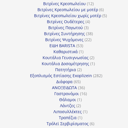
προϊόντα
12
Βιτρίνες Κρεοπωλείου
12
προϊόντα
6
Βιτρίνες Κρεοπωλείου με μοτέρ
6
προϊόντα
5
Βιτρίνες Κρεοπωλείου χωρίς μοτέρ
5
4
προϊόντα
Βιτρίνες Ουδέτερες
4
3
προϊόντα
Βιτρίνες Παγωτού
3
προϊόντα
38
Βιτρίνες Συντήρησης
38
22
προϊόντα
Βιτρίνες Ψυχόμενες
22
53
προϊόντα
ΕΙΔΗ BARISTA
53
προϊόντα
1
Καθαριστικά
1
προϊόν
2
Κουτάλια Γευσιγνωσίας
2
προϊόντα
1
Κουτάλια Δοσομέτρησης
1
2
προϊόν
Πατητήρια
2
προϊόντα
282
Εξοπλισμός Εστίασης Exoplizein
282
65
προϊόντα
Διάφορα
65
προϊόντα
36
ΑΝΟΞΕΙΔΩΤΑ
36
προϊόντα
16
Γαστρονόμοι
16
1
προϊόντα
Θάλαμοι
1
2
προϊόν
Λάντζες
2
προϊόντα
1
Λιποσυλλέκτες
1
1
προϊόν
Τραπέζια
1
προϊόν
6
Τρόλεϊ Σερβιρίσματος
6