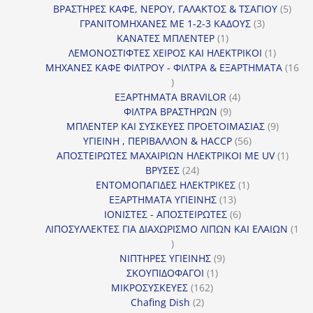
προϊόντα
5
ΒΡΑΣΤΗΡΕΣ ΚΑΦΕ, ΝΕΡΟΥ, ΓΑΛΑΚΤΟΣ & ΤΣΑΓΙΟΥ
5
3
προϊ
ΓΡΑΝΙΤΟΜΗΧΑΝΕΣ ΜΕ 1-2-3 ΚΑΔΟΥΣ
3
1
προϊόντα
ΚΑΝΑΤΕΣ ΜΠΛΕΝΤΕΡ
1
προϊόν
1
ΛΕΜΟΝΟΣΤΙΦΤΕΣ ΧΕΙΡΟΣ ΚΑΙ ΗΛΕΚΤΡΙΚΟΙ
1
προϊόν
ΜΗΧΑΝΕΣ ΚΑΦΕ ΦΙΛΤΡΟΥ - ΦΙΛΤΡΑ & ΕΞΑΡΤΗΜΑΤΑ
16
16
προϊόντα
4
ΕΞΑΡΤΗΜΑΤΑ BRAVILOR
4
9
προϊόντα
ΦΙΛΤΡΑ ΒΡΑΣΤΗΡΩΝ
9
προϊόντα
9
ΜΠΛΕΝΤΕΡ ΚΑΙ ΣΥΣΚΕΥΕΣ ΠΡΟΕΤΟΙΜΑΣΙΑΣ
9
56
προϊόντ
ΥΓΙΕΙΝΗ , ΠΕΡΙΒΑΛΛΟΝ & HACCP
56
προϊόντα
1
ΑΠΟΣΤΕΙΡΩΤΕΣ ΜΑΧΑΙΡΙΩΝ ΗΛΕΚΤΡΙΚΟΙ ΜΕ UV
1
24
προϊό
ΒΡΥΣΕΣ
24
προϊόντα
1
ΕΝΤΟΜΟΠΑΓΙΔΕΣ ΗΛΕΚΤΡΙΚΕΣ
1
13
προϊόν
ΕΞΑΡΤΗΜΑΤΑ ΥΓΙΕΙΝΗΣ
13
προϊόντα
6
ΙΟΝΙΣΤΕΣ - ΑΠΟΣΤΕΙΡΩΤΕΣ
6
προϊόντα
ΛΙΠΟΣΥΛΛΕΚΤΕΣ ΓΙΑ ΔΙΑΧΩΡΙΣΜΟ ΛΙΠΩΝ ΚΑΙ ΕΛΑΙΩΝ
1
1
προϊόν
9
ΝΙΠΤΗΡΕΣ ΥΓΙΕΙΝΗΣ
9
1
προϊόντα
ΣΚΟΥΠΙΔΟΦΑΓΟΙ
1
162
προϊόν
ΜΙΚΡΟΣΥΣΚΕΥΕΣ
162
2
προϊόντα
Chafing Dish
2