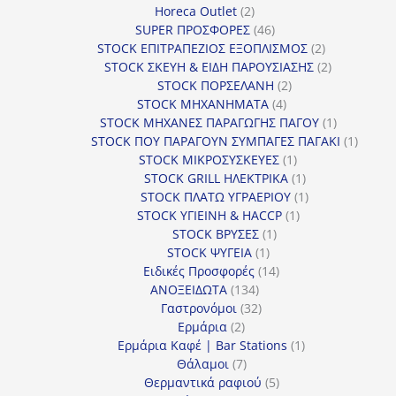
2
προϊόν
Horeca Outlet
2
προϊόντα
46
SUPER ΠΡΟΣΦΟΡΕΣ
46
προϊόντα
2
STOCK ΕΠΙΤΡΑΠΕΖΙΟΣ ΕΞΟΠΛΙΣΜΟΣ
2
προϊόντα
2
STOCK ΣΚΕΥΗ & ΕΙΔΗ ΠΑΡΟΥΣΙΑΣΗΣ
2
2
προϊόντα
STOCK ΠΟΡΣΕΛΑΝΗ
2
4
προϊόντα
STOCK ΜΗΧΑΝΗΜΑΤΑ
4
προϊόντα
1
STOCK ΜΗΧΑΝΕΣ ΠΑΡΑΓΩΓΗΣ ΠΑΓΟΥ
1
προϊόν
1
STOCK ΠΟΥ ΠΑΡΑΓΟΥΝ ΣΥΜΠΑΓΕΣ ΠΑΓΑΚΙ
1
1
προϊόν
STOCK ΜΙΚΡΟΣΥΣΚΕΥΕΣ
1
προϊόν
1
STOCK GRILL ΗΛΕΚΤΡΙΚΑ
1
προϊόν
1
STOCK ΠΛΑΤΩ ΥΓΡΑΕΡΙΟΥ
1
1
προϊόν
STOCK ΥΓΙΕΙΝΗ & HACCP
1
1
προϊόν
STOCK ΒΡΥΣΕΣ
1
1
προϊόν
STOCK ΨΥΓΕΙΑ
1
προϊόν
14
Ειδικές Προσφορές
14
134
προϊόντα
ΑΝΟΞΕΙΔΩΤΑ
134
προϊόντα
32
Γαστρονόμοι
32
2
προϊόντα
Ερμάρια
2
προϊόντα
1
Ερμάρια Καφέ | Bar Stations
1
7
προϊόν
Θάλαμοι
7
προϊόντα
5
Θερμαντικά ραφιού
5