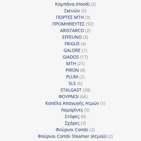
2
προϊόντα
Καμπάνα (Hood)
2
5
προϊόντα
Σκευών
5
προϊόντα
3
ΠΟΡΤΕΣ MTH
3
προϊόντα
92
ΠΡΟΜΗΘΕΥΤΕΣ
92
2
προϊόντα
ARISTARCO
2
3
προϊόντα
EFFEUNO
3
4
προϊόντα
FRIGUS
4
προϊόντα
1
GALORE
1
προϊόν
17
GIADOS
17
21
προϊόντα
MTH
21
προϊόντα
8
PIRON
8
2
προϊόντα
PLUM
2
6
προϊόντα
SLS
6
προϊόντα
28
STALGAST
28
66
προϊόντα
ΦΟΥΡΝΟΙ
66
προϊόντα
1
Καπέλα Απαγωγής Ατμών
1
5
προϊόν
Λαμαρίνες
5
6
προϊόντα
Στόφες
6
προϊόντα
3
Σχάρες
3
προϊόντα
2
Φούρνοι Combi
2
προϊόντα
2
Φούρνοι Combi Steamer (Ατμού)
2