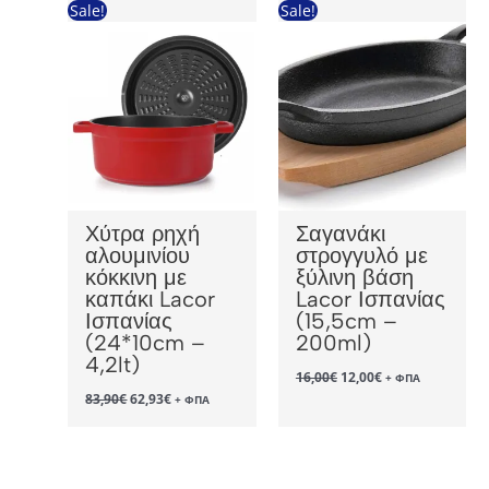
Sale!
Sale!
Χύτρα ρηχή
Σαγανάκι
αλουμινίου
στρογγυλό με
κόκκινη με
ξύλινη βάση
καπάκι Lacor
Lacor Ισπανίας
Ισπανίας
(15,5cm –
(24*10cm –
200ml)
4,2lt)
Original
Η
16,00
€
12,00
€
+ ΦΠΑ
price
τρέχουσα
Original
Η
83,90
€
62,93
€
+ ΦΠΑ
was:
τιμή
price
τρέχουσα
16,00€.
είναι:
was:
τιμή
12,00€.
83,90€.
είναι:
62,93€.