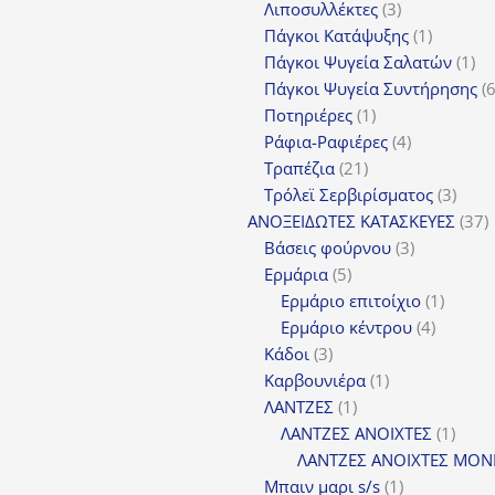
3
προϊόν
Λιποσυλλέκτες
3
προϊόντα
1
Πάγκοι Κατάψυξης
1
προϊόν
1
Πάγκοι Ψυγεία Σαλατών
1
πρ
Πάγκοι Ψυγεία Συντήρησης
1
Ποτηριέρες
1
προϊόν
4
Ράφια-Ραφιέρες
4
21
προϊόντα
Τραπέζια
21
προϊόντα
3
Τρόλεϊ Σερβιρίσματος
3
προϊ
3
ΑΝΟΞΕΙΔΩΤΕΣ ΚΑΤΑΣΚΕΥΕΣ
37
3
π
Βάσεις φούρνου
3
5
προϊόντα
Ερμάρια
5
προϊόντα
1
Ερμάριο επιτοίχιο
1
4
προϊόν
Ερμάριο κέντρου
4
3
προϊόντ
Κάδοι
3
προϊόντα
1
Καρβουνιέρα
1
1
προϊόν
ΛΑΝΤΖΕΣ
1
προϊόν
1
ΛΑΝΤΖΕΣ ΑΝΟΙΧΤΕΣ
1
προϊ
ΛΑΝΤΖΕΣ ΑΝΟΙΧΤΕΣ ΜΟΝ
1
Μπαιν μαρι s/s
1