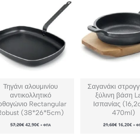
Τηγάνι αλουμινίου
Σαγανάκι στρογγ
αντικολλητικό
ξύλινη βάση L
ρθογώνιο Rectangular
Ισπανίας (16,
Robust (38*26*5cm)
470ml)
Original
Η
Original
Η
57,20
€
42,90
€
21,60
€
16,20
€
+ ΦΠΑ
+ Φ
price
τρέχουσα
price
τρέ
was:
τιμή
was:
τιμ
57,20€.
είναι:
21,60€.
είν