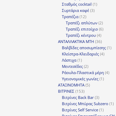
προϊόν
1
Σταθμός cocktail
1
3
προϊόν
Συρτάρια καφέ
3
12
προϊόντα
Τραπέζια
12
προϊόντα
2
Τραπέζι απλύτων
2
προϊόν
6
Τραπέζι επιτοίχιο
6
4
προϊόν
Τραπέζι κέντρου
4
προϊόντ
36
ΑΝΤΑΛΛΑΚΤΙΚΑ MTH
36
προϊόντ
1
Βαλβίδες αποσυμπίεσης
1
4
πρ
Κλείστρα-Κλειδαριές
4
1
προϊόν
Λάστιχα
1
προϊόν
2
Μεντεσέδες
2
προϊόντα
4
Ράουλα-Πλαστικά μέρη
4
1
προ
Υγειονομικές γωνίες
1
5
προϊόν
ΑΤΑΞΙΝΟΜΗΤΑ
5
153
προϊόντα
ΒΙΤΡΙΝΕΣ
153
προϊόντα
3
Βιτρίνες Back Bar
3
προϊόντα
1
Βιτρίνες Mπύρας Subzero
1
1
π
Βιτρίνες Self Service
1
προϊόν
Βιτρίνες Επιτραπέζιες για GN