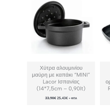
Χύτρα αλουμινίου
μαύρη με καπάκι “MINI”
Lacor Ισπανίας
ο
(14*7,5cm – 0,90lt)
Original
Η
33,90
€
25,43
€
+ ΦΠΑ
price
τρέχουσα
was:
τιμή
33,90€.
είναι: