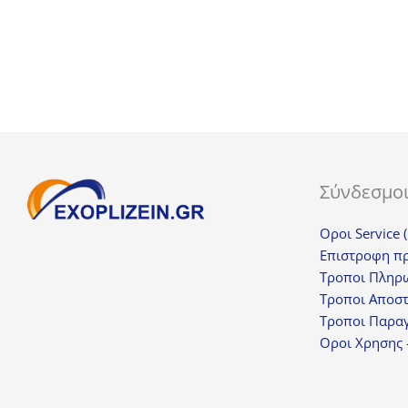
25,43€.
Σύνδεσμο
Οροι Service 
Επιστροφη π
Τροποι Πληρ
Τροποι Αποσ
Τροποι Παραγ
Οροι Χρησης 