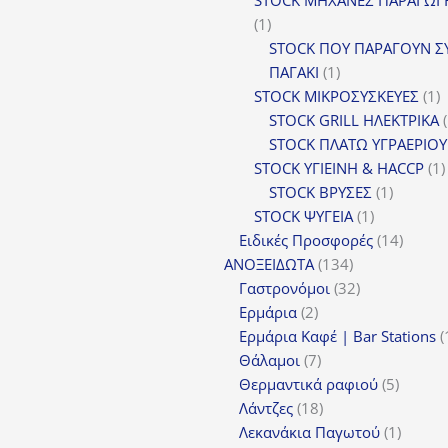
1
1
προϊόν
STOCK ΠΟΥ ΠΑΡΑΓΟΥΝ Σ
1
ΠΑΓΑΚΙ
1
προϊόν
1
STOCK ΜΙΚΡΟΣΥΣΚΕΥΕΣ
1
π
STOCK GRILL ΗΛΕΚΤΡΙΚΑ
STOCK ΠΛΑΤΩ ΥΓΡΑΕΡΙΟΥ
STOCK ΥΓΙΕΙΝΗ & HACCP
1
1
STOCK ΒΡΥΣΕΣ
1
1
προϊόν
STOCK ΨΥΓΕΙΑ
1
προϊόν
14
Ειδικές Προσφορές
14
134
προϊόν
ΑΝΟΞΕΙΔΩΤΑ
134
προϊόντα
32
Γαστρονόμοι
32
2
προϊόντα
Ερμάρια
2
προϊόντα
Ερμάρια Καφέ | Bar Stations
7
Θάλαμοι
7
προϊόντα
5
Θερμαντικά ραφιού
5
18
προϊόν
Λάντζες
18
προϊόντα
1
Λεκανάκια Παγωτού
1