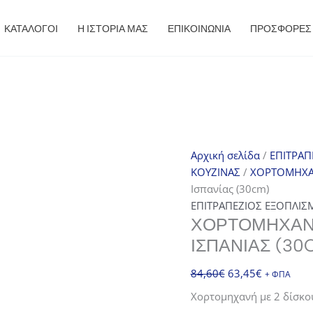
ΚΑΤΑΛΟΓΟΙ
Η ΙΣΤΟΡΙΑ ΜΑΣ
ΕΠΙΚΟΙΝΩΝΙΑ
ΠΡΟΣΦΟΡΈΣ
Αρχική σελίδα
/
ΕΠΙΤΡΑΠ
ΚΟΥΖΙΝΑΣ
/
ΧΟΡΤΟΜΗΧΑ
Ισπανίας (30cm)
ΕΠΙΤΡΑΠΕΖΙΟΣ ΕΞΟΠΛΙΣ
ΧΟΡΤΟΜΗΧΑΝΉ
ΙΣΠΑΝΊΑΣ (30
Original
Η
84,60
€
63,45
€
+ ΦΠΑ
price
τρέχουσα
Χορτομηχανή με 2 δίσκου
was:
τιμή