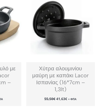
υλό με
Χύτρα αλουμινίου
acor
μαύρη με καπάκι Lacor
2cm –
Ισπανίας (16*7cm –
1,3lt)
Original
Η
55,50
€
41,63
€
ΠΑ
+ ΦΠΑ
χουσα
price
τρέχουσα
ή
was:
τιμή
αι:
55,50€.
είναι: