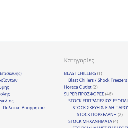
42,90€.
16,
ι
Κατηγορίες
1
(Επισκευης)
BLAST CHILLERS
1
προϊόν
ροϊοντων
Blast Chillers / Shock Freezers
2
ωμης
Horeca Outlet
2
προϊόντα
46
τολης
SUPER ΠΡΟΣΦΟΡΕΣ
46
προϊόντ
γελιας
STOCK ΕΠΙΤΡΑΠΕΖΙΟΣ ΕΞΟΠΛ
– Πολιτικη Απορρητου
STOCK ΣΚΕΥΗ & ΕΙΔΗ ΠΑΡΟ
2
STOCK ΠΟΡΣΕΛΑΝΗ
2
4
πρ
STOCK ΜΗΧΑΝΗΜΑΤΑ
4
προϊ
STOCK ΜΗΧΑΝΕΣ ΠΑΡΑΓΩΓ