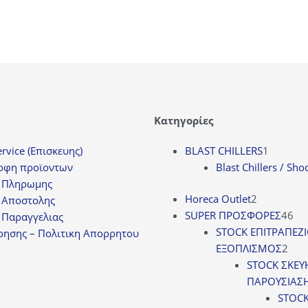
Κατηγορίες
1
rvice (Επισκευης)
BLAST CHILLERS
1
προϊόν
οφη προϊοντων
Blast Chillers / Sho
 Πληρωμης
2
Horeca Outlet
2
 Αποστολης
προϊόντα
46
SUPER ΠΡΟΣΦΟΡΕΣ
46
 Παραγγελιας
πρ
STOCK ΕΠΙΤΡΑΠΕΖ
ρησης – Πολιτικη Απορρητου
2
ΕΞΟΠΛΙΣΜΟΣ
2
προ
STOCK ΣΚΕΥ
ΠΑΡΟΥΣΙΑΣ
STOC