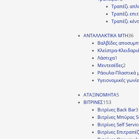
προϊόν
Τραπέζι απ
Τραπέζι επιτ
Τραπέζι κέν
36
ΑΝΤΑΛΛΑΚΤΙΚΑ MTH
36
πρ
Βαλβίδες αποσυμπ
Κλείστρα-Κλειδαρι
1
Λάστιχα
1
προϊόν
2
Μεντεσέδες
2
προϊό
Ράουλα-Πλαστικά 
Υγειονομικές γωνίε
5
ΑΤΑΞΙΝΟΜΗΤΑ
5
153
προϊόντ
ΒΙΤΡΙΝΕΣ
153
προϊόντα
Βιτρίνες Back Bar
3
Βιτρίνες Mπύρας S
Βιτρίνες Self Servic
Βιτρίνες Επιτραπέζ