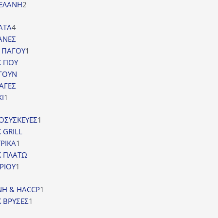
2
ΕΛΑΝΗ
2
προϊόντα
4
ΑΤΑ
4
προϊόντα
ΑΝΕΣ
1
 ΠΑΓΟΥ
1
προϊόν
K ΠΟΥ
ΓΟΥΝ
ΑΓΕΣ
1
Ι
1
προϊόν
1
ΟΣΥΣΚΕΥΕΣ
1
προϊόν
 GRILL
1
ΡΙΚΑ
1
προϊόν
K ΠΛΑΤΩ
1
ΡΙΟΥ
1
προϊόν
1
ΙΝΗ & HACCP
1
1
προϊόν
 ΒΡΥΣΕΣ
1
προϊόν