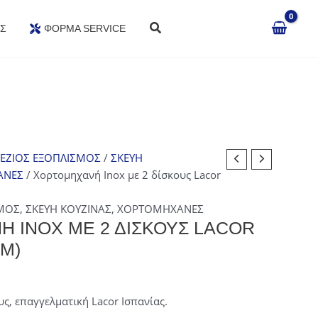
Σ
ΦΌΡΜΑ SERVICE
ΠΕΖΙΟΣ ΕΞΟΠΛΙΣΜΟΣ
/
ΣΚΕΥΗ
ΑΝΕΣ
/ Χορτομηχανή Inox με 2 δίσκους Lacor
ΣΜΟΣ
,
ΣΚΕΥΗ ΚΟΥΖΙΝΑΣ
,
ΧΟΡΤΟΜΗΧΑΝΕΣ
 INOX ΜΕ 2 ΔΊΣΚΟΥΣ LACOR
CM)
σα
ς, επαγγελματική Lacor Ισπανίας.