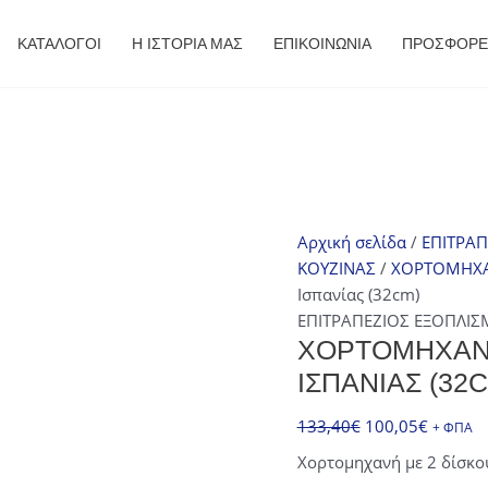
ΚΑΤΑΛΟΓΟΙ
Η ΙΣΤΟΡΙΑ ΜΑΣ
ΕΠΙΚΟΙΝΩΝΙΑ
ΠΡΟΣΦΟΡΈ
Αρχική σελίδα
/
ΕΠΙΤΡΑ
ΚΟΥΖΙΝΑΣ
/
ΧΟΡΤΟΜΗΧ
Ισπανίας (32cm)
ΕΠΙΤΡΑΠΕΖΙΟΣ ΕΞΟΠΛΙ
ΧΟΡΤΟΜΗΧΑΝΉ
ΙΣΠΑΝΊΑΣ (32
Original
Η
133,40
€
100,05
€
+ ΦΠΑ
price
τρέχου
Χορτομηχανή με 2 δίσκου
was:
τιμή