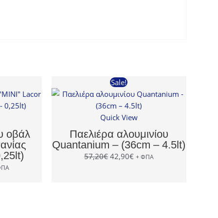
Sale!
Quick View
υ οβάλ
Παελιέρα αλουμινίου
πανίας
Quantanium – (36cm – 4.5lt)
,25lt)
Original
Η
57,20
€
42,90
€
+ ΦΠΑ
price
τρέχουσα
ΦΠΑ
έχουσα
was:
τιμή
ή
57,20€.
είναι:
αι:
42,90€.
23€.