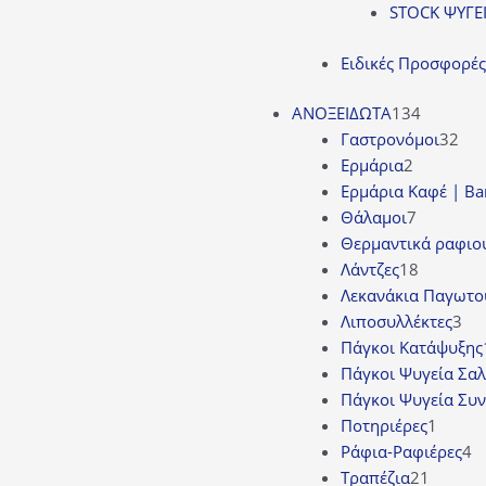
STOCK ΨΥΓΕ
Ειδικές Προσφορές
134
ΑΝΟΞΕΙΔΩΤΑ
134
προϊόντ
32
Γαστρονόμοι
32
2
προ
Ερμάρια
2
προϊόντα
Ερμάρια Καφέ | Bar
7
Θάλαμοι
7
προϊόντ
Θερμαντικά ραφιο
18
Λάντζες
18
προϊόντ
Λεκανάκια Παγωτο
3
Λιποσυλλέκτες
3
πρ
Πάγκοι Κατάψυξης
Πάγκοι Ψυγεία Σα
Πάγκοι Ψυγεία Συ
1
Ποτηριέρες
1
προϊό
4
Ράφια-Ραφιέρες
4
21
π
Τραπέζια
21