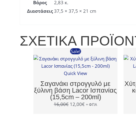
Βάρος
2,83 κ.
Διαστάσεις
37,5 × 37,5 × 21 cm
ΣΧΕΤΙΚΆ ΠΡΟΪΌΝ
Sale!
Quick View
Σαγανάκι στρογγυλό με
Χύτ
ξύλινη βάση Lacor Ισπανίας
κ
(15,5cm – 200ml)
Original
Η
16,00
€
12,00
€
+ ΦΠΑ
price
τρέχουσα
was:
τιμή
16,00€.
είναι:
12,00€.