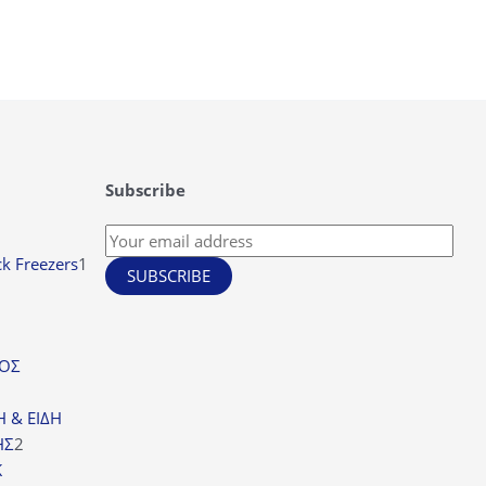
Subscribe
1
ck Freezers
1
SUBSCRIBE
προϊόν
οϊόντα
ΙΟΣ
ϊόντα
Η & ΕΙΔΗ
2
ΗΣ
2
προϊόντα
K