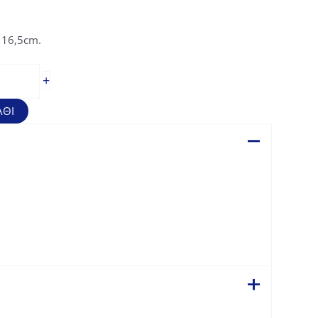
.
 16,5cm.
+
ΆΘΙ