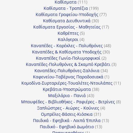
111
προϊόντα
Καθίσματα
111
προϊόντα
199
Καθίσματα - Τραπέζια
199
προϊόντα
77
Καθίσματα Γραφείου-Υποδοχής
77
30
προϊόντα
Καθίσματα Διευθυντικά
30
προϊόντα
17
Καθίσματα Εργασίας - Μαθητείας
17
5
προϊόντα
Καθρέπτες
5
4
προϊόντα
Καλόγεροι
4
προϊόντα
48
Καναπέδες - Καρέκλες - Πολυθρόνες
48
30
προϊόντα
Καναπέδες & Καθίσματα Υποδοχής
30
2
προϊόντα
Καναπέδες Γωνία-Πολυμορφικοί
2
προϊόντα
3
Καναπέδες-Πολυθρόνες & Σκαμπό Κρεβάτι
3
34
προϊόντ
Καναπέδες-Πολυθρόνες-Σαλόνια
34
προϊόντα
1
Καφενείου-Ταβέρνας Παραδοσιακά
1
προϊόν
11
Κομοδίνα-Συρταριέρες-Τουαλέτες-Ντουλάπες
11
38
προϊόν
Κρεβάτια-Υποστρώματα
38
43
προϊόντα
Μαξιλάρια - Πανιά
43
προϊόντα
8
Μπουφέδες - Βιβλιοθήκες - Ραφιέρες - Βιτρίνες
8
4
προϊό
Ξαπλώστρες - Αιώρες - Κούνιες
4
31
προϊόντα
Ομπρέλες-Βάσεις-Κιόσκια
31
προϊόντα
13
Παιδικά - Εφηβικά - Λοιπά Έπιπλα
13
13
προϊόντα
Παιδικό - Εφηβικό Δωμάτιο
13
1
προϊόντα
Παπουτσοθήκες
1