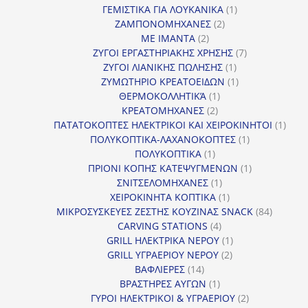
1
προϊόντα
ΓΕΜΙΣΤΙΚΑ ΓΙΑ ΛΟΥΚΑΝΙΚΑ
1
2
προϊόν
ΖΑΜΠΟΝΟΜΗΧΑΝΕΣ
2
2
προϊόντα
ΜΕ ΙΜΑΝΤΑ
2
προϊόντα
7
ΖΥΓΟΙ ΕΡΓΑΣΤΗΡΙΑΚΗΣ ΧΡΗΣΗΣ
7
1
προϊόντα
ΖΥΓΟΙ ΛΙΑΝΙΚΗΣ ΠΩΛΗΣΗΣ
1
προϊόν
1
ΖΥΜΩΤΗΡΙΟ ΚΡΕΑΤΟΕΙΔΩΝ
1
1
προϊόν
ΘΕΡΜΟΚΟΛΛΗΤΙΚΆ
1
2
προϊόν
ΚΡΕΑΤΟΜΗΧΑΝΕΣ
2
προϊόντα
1
ΠΑΤΑΤΟΚΟΠΤΕΣ ΗΛΕΚΤΡΙΚΟΙ ΚΑΙ ΧΕΙΡΟΚΙΝΗΤΟΙ
1
1
προϊ
ΠΟΛΥΚΟΠΤΙΚΑ-ΛΑΧΑΝΟΚΟΠΤΕΣ
1
1
προϊόν
ΠΟΛΥΚΟΠΤΙΚΑ
1
προϊόν
1
ΠΡΙΟΝΙ ΚΟΠΗΣ ΚΑΤΕΨΥΓΜΕΝΩΝ
1
1
προϊόν
ΣΝΙΤΣΕΛΟΜΗΧΑΝΕΣ
1
προϊόν
1
ΧΕΙΡΟΚΙΝΗΤΑ ΚΟΠΤΙΚΑ
1
προϊόν
84
ΜΙΚΡΟΣΥΣΚΕΥΕΣ ΖΕΣΤΗΣ ΚΟΥΖΙΝΑΣ SNACK
84
4
προϊόντ
CARVING STATIONS
4
προϊόντα
1
GRILL ΗΛΕΚΤΡΙΚΑ ΝΕΡΟΥ
1
2
προϊόν
GRILL ΥΓΡΑΕΡΙΟΥ ΝΕΡΟΥ
2
14
προϊόντα
ΒΑΦΛΙΕΡΕΣ
14
προϊόντα
1
ΒΡΑΣΤΗΡΕΣ ΑΥΓΩΝ
1
προϊόν
2
ΓΥΡΟΙ ΗΛΕΚΤΡΙΚΟΙ & ΥΓΡΑΕΡΙΟΥ
2