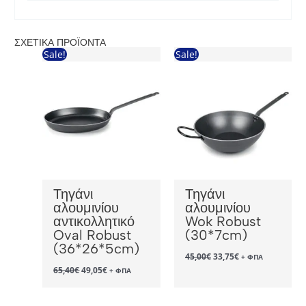
ΣΧΕΤΙΚΆ ΠΡΟΪΌΝΤΑ
Sale!
Sale!
Τηγάνι
Τηγάνι
αλουμινίου
αλουμινίου
αντικολλητικό
Wok Robust
Oval Robust
(30*7cm)
(36*26*5cm)
Original
Η
45,00
€
33,75
€
+ ΦΠΑ
price
τρέχουσα
Original
Η
65,40
€
49,05
€
+ ΦΠΑ
was:
τιμή
price
τρέχουσα
45,00€.
είναι:
was:
τιμή
33,75€.
65,40€.
είναι: