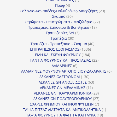
4
προϊόν
Πουφ
4
προϊόντα
29
Σαλόνια-Καναπέδες-Πολυθρόνες-Μπερζέρες
29
30
προϊόν
Σκαμπό
30
προϊόντα
27
Στρώματα - Επιστρώματα - Μαξιλάρια
27
18
προϊόντα
Τραπεζάκια Σαλονιού & Βοηθητικά
18
3
προϊόντα
Τραπεζαρίες Set
3
30
προϊόντα
Τραπέζια
30
προϊόντα
40
Τραπέζια - Τραπεζάκια - Σκαμπό
40
1536
προϊόντα
ΕΠΙΤΡΑΠΕΖΙΟΣ ΕΞΟΠΛΙΣΜΟΣ
1536
184
προϊόντα
ΕΙΔΗ ΚΑΙ ΣΚΕΥΗ ΦΟΥΡΝΟΥ
184
προϊόντα
22
ΓΑΝΤΙΑ ΦΟΥΡΝΟΥ ΚΑΙ ΠΡΟΣΤΑΣΙΑΣ
22
6
προϊόντα
ΛΑΜΑΡΙΝΕΣ
6
προϊόντα
6
ΛΑΜΑΡΙΝΕΣ ΦΟΥΡΝΟΥ-ΑΡΤΟΠΟΙΕΙΟΥ-ΖΑΧΑΡ/ΚΗΣ
6
130
προ
ΛΕΚΑΝΕΣ GASTRONOM
130
προϊόντα
63
ΛΕΚΑΝΕΣ GN ΑΝΟΞΕΙΔΩΤΕΣ
63
11
προϊόντα
ΛΕΚΑΝΕΣ GN ΜΕΛΑΜΙΝΗΣ
11
προϊόντα
28
ΛΕΚΑΝΕΣ GN ΠΟΛΥΚΑΡΜΠΟΝΙΚΑ
28
προϊόντα
27
ΛΕΚΑΝΕΣ GN ΠΟΛΥΠΡΟΠΥΛΕΝΙΟΥ
27
7
προϊόντα
ΣΧΑΡΕΣ ΧΡΩΜΙΟΥ ΚΑΙ INOX ΨΥΓΕΙΩΝ
7
προϊόντα
1
ΤΑΨΙΑ ΠΙΤΣΑΣ ΔΙΑΤΡΗΤΑ ΚΑΙ ΑΝΤΙΚΟΛΛΗΤΙΚΑ
1
18
προϊόν
ΤΑΨΙΑ ΦΟΥΡΝΟΥ ΓΙΑ ΦΑΓΗΤΑ ΚΑΙ ΓΛΥΚΑ
18