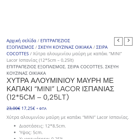
Αρχική σελίδα
/
ΕΠΙΤΡΑΠΕΖΙΟΣ
ΕΞΟΠΛΙΣΜΟΣ
/
ΣΚΕΥΗ ΚΟΥΖΙΝΑΣ ΟΙΚΙΑΚΑ
/
ΣΕΙΡΑ
COCOTTES
/ Χύτρα αλουμινίου μαύρη με καπάκι “MINI”
Lacor Ισπανίας (12*5cm – 0,25lt)
ΕΠΙΤΡΑΠΕΖΙΟΣ ΕΞΟΠΛΙΣΜΟΣ
,
ΣΕΙΡΑ COCOTTES
,
ΣΚΕΥΗ
ΚΟΥΖΙΝΑΣ ΟΙΚΙΑΚΑ
ΧΎΤΡΑ ΑΛΟΥΜΙΝΊΟΥ ΜΑΎΡΗ ΜΕ
ΚΑΠΆΚΙ “MINI” LACOR ΙΣΠΑΝΊΑΣ
(12*5CM – 0,25LT)
Original
Η
23,00
€
17,25
€
+ ΦΠΑ
price
τρέχουσα
Χύτρα αλουμινίου μαύρη με καπάκι “MINI” Lacor Ισπανίας.
was:
τιμή
Διαστάσεις: 12*8,5cm.
23,00€.
είναι:
Ύψος: 5cm.
17,25€.
Χωρητικότητα: 0,25lt.