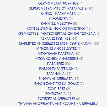
4
προϊόντ
ΘΕΡΜΟΜΕΤΡΑ ΦΟΥΡΝΟΥ
4
προϊόντα
10
ΘΕΡΜΟΜΕΤΡΑ ΨΥΓΕΙΟΥ-ΚΑΤΑΨΥΞΗΣ
10
5
προϊόντα
ΘΗΚΕΣ - ΚΑΛΥΜΜΑΤΑ
5
1
προϊόντα
ΥΓΡΟΜΕΤΡΑ
1
προϊόν
8
ΚΑΝΑΤΕΣ ΜΕΖΟΥΡΑ
8
προϊόντα
10
ΚΟΠΤΕΣ ΖΥΜΗΣ INOX ΚΑΙ ΠΛΑΣΤΙΚΟΙ
10
προϊόντα
6
ΚΡΕΜΑΣΤΡΕΣ, ΓΑΝΤΖΟΙ ΕΡΓΑΛΕΙΩΝ ΚΑΙ ΤΣΙΓΚΕΛΙΑ
6
14
προϊ
ΛΕΚΑΝΕΣ ΚΩΝΙΚΕΣ
14
προϊόντα
16
ΜΑΡΜΙΤΕΣ ΑΝΟΞΕΙΔΩΤΕΣ ΜΕ Η' ΧΩΡΙΣ ΚΑΠΑΚΙ
16
7
προϊ
ΜΠΑΣΙΝΕΣ ΑΝΟΞΕΙΔΩΤΕΣ
7
10
προϊόντα
ΜΠΟΥΚΑΛΙΑ ΠΛΑΣΤΙΚΑ
10
προϊόντα
5
ΜΠΩΛ ΚΩΝΙΚΑ ΑΝΑΜΕΙΞΗΣ
5
56
προϊόντα
ΠΑΕΛΙΕΡΕΣ
56
προϊόντα
5
ΡΑΒΔΟΙ ΠΑΡΑΓΓΕΛΙΩΝ
5
29
προϊόντα
ΣΑΓΑΝΑΚΙΑ
29
προϊόντα
16
ΣΙΝΟΥΑ ΑΝΟΞΕΙΔΩΤΑ
16
προϊόντα
7
ΣΙΦΟΝ ΣΑΝΤΙΓΥΣ ΚΑΙ ΣΟΔΑΣ
7
2
προϊόντα
ΣΟΥΠΙΕΡΕΣ
2
προϊόντα
21
ΣΟΥΡΩΤΗΡΙΑ
21
προϊόντα
2
ΣΩΤΕΖΕΣ ΑΝΟΞΕΙΔΩΤΕΣ
2
προϊόντα
ΤΗΓΑΝΙΑ ΑΝΟΞΕΙΔΩΤΑ-ΑΝΤΙΚΟΛΛΗΤΙΚΑ-ΚΕΡΑΜΙΚΑ-