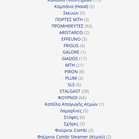
2
προϊόντα
Καμπάνα (Hood)
2
5
προϊόντα
Σκευών
5
προϊόντα
3
ΠΟΡΤΕΣ MTH
3
προϊόντα
92
ΠΡΟΜΗΘΕΥΤΕΣ
92
2
προϊόντα
ARISTARCO
2
3
προϊόντα
EFFEUNO
3
4
προϊόντα
FRIGUS
4
προϊόντα
1
GALORE
1
προϊόν
17
GIADOS
17
21
προϊόντα
MTH
21
προϊόντα
8
PIRON
8
2
προϊόντα
PLUM
2
6
προϊόντα
SLS
6
προϊόντα
28
STALGAST
28
66
προϊόντα
ΦΟΥΡΝΟΙ
66
προϊόντα
1
Καπέλα Απαγωγής Ατμών
1
5
προϊόν
Λαμαρίνες
5
6
προϊόντα
Στόφες
6
προϊόντα
3
Σχάρες
3
προϊόντα
2
Φούρνοι Combi
2
προϊόντα
2
Φούρνοι Combi Steamer (Ατμού)
2