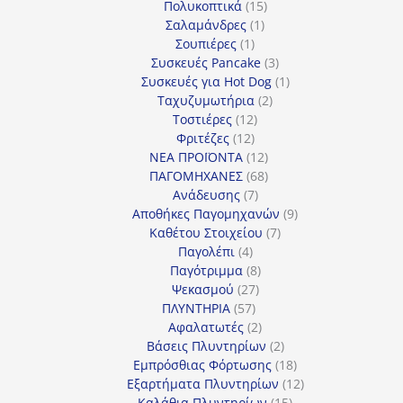
προϊόν
15
Πολυκοπτικά
15
1
προϊόντα
Σαλαμάνδρες
1
1
προϊόν
Σουπιέρες
1
προϊόν
3
Συσκευές Pancake
3
προϊόντα
1
Συσκευές για Hot Dog
1
2
προϊόν
Ταχυζυμωτήρια
2
12
προϊόντα
Τοστιέρες
12
12
προϊόντα
Φριτέζες
12
προϊόντα
12
ΝΕΑ ΠΡΟΪΟΝΤΑ
12
προϊόντα
68
ΠΑΓΟΜΗΧΑΝΕΣ
68
7
προϊόντα
Ανάδευσης
7
προϊόντα
9
Αποθήκες Παγομηχανών
9
7
προϊόντα
Καθέτου Στοιχείου
7
4
προϊόντα
Παγολέπι
4
προϊόντα
8
Παγότριμμα
8
27
προϊόντα
Ψεκασμού
27
57
προϊόντα
ΠΛΥΝΤΗΡΙΑ
57
προϊόντα
2
Αφαλατωτές
2
προϊόντα
2
Βάσεις Πλυντηρίων
2
προϊόντα
18
Εμπρόσθιας Φόρτωσης
18
προϊόντα
12
Εξαρτήματα Πλυντηρίων
12
15
προϊόντα
Καλάθια Πλυντηρίων
15