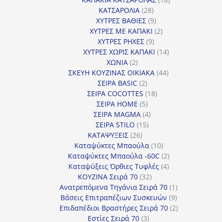
28
προϊόντα
ΚΑΤΣΑΡΟΛΙΑ
28
προϊόντα
9
ΧΥΤΡΕΣ ΒΑΘΙΕΣ
9
προϊόντα
2
ΧΥΤΡΕΣ ΜΕ ΚΑΠΑΚΙ
2
9
προϊόντα
ΧΥΤΡΕΣ ΡΗΧΕΣ
9
προϊόντα
14
ΧΥΤΡΕΣ ΧΩΡΙΣ ΚΑΠΑΚΙ
14
2
προϊόντα
ΧΩΝΙΑ
2
προϊόντα
44
ΣΚΕΥΗ ΚΟΥΖΙΝΑΣ ΟΙΚΙΑΚΑ
44
2
προϊόντα
ΣΕΙΡΑ BASIC
2
προϊόντα
18
ΣΕΙΡΑ COCOTTES
18
5
προϊόντα
ΣΕΙΡΑ HOME
5
προϊόντα
4
ΣΕΙΡΑ MAGMA
4
15
προϊόντα
ΣΕΙΡΑ STILO
15
26
προϊόντα
ΚΑΤΑΨΥΞΕΙΣ
26
προϊόντα
10
Καταψύκτες Μπαούλα
10
προϊόντα
2
Καταψύκτες Μπαούλα -60C
2
4
προϊόντα
Καταψύξεις Όρθιες Τυφλές
4
32
προϊόντα
ΚΟΥΖΙΝΑ Σειρά 70
32
προϊόντα
1
Ανατρεπόμενα Τηγάνια Σειρά 70
1
9
προϊόν
Βάσεις Επιτραπέζιων Συσκευών
9
προϊόντα
2
Επιδαπέδιοι Βραστήρες Σειρά 70
2
3
προϊόντα
Εστίες Σειρά 70
3