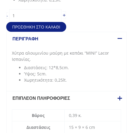
Χύτρα
+
-
αλουμινίου
μαύρη
ΠΡΟΣΘΉΚΗ ΣΤΟ ΚΑΛΆΘΙ
με
καπάκι
ΠΕΡΙΓΡΑΦΉ
"MINI"
Lacor
Χύτρα αλουμινίου μαύρη με καπάκι “MINI” Lacor
Ισπανίας
Ισπανίας.
(12*5cm
Διαστάσεις: 12*8,5cm.
-
Ύψος: 5cm.
0,25lt)
Χωρητικότητα: 0,25lt.
ποσότητα
ΕΠΙΠΛΈΟΝ ΠΛΗΡΟΦΟΡΊΕΣ
Βάρος
0,39 κ.
Διαστάσεις
15 × 9 × 6 cm