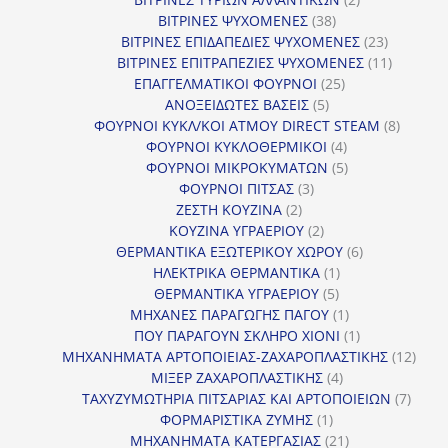
38
προϊόντα
ΒΙΤΡΙΝΕΣ ΨΥΧΟΜΕΝΕΣ
38
προϊόντα
23
ΒΙΤΡΙΝΕΣ ΕΠΙΔΑΠΕΔΙΕΣ ΨΥΧΟΜΕΝΕΣ
23
προϊόντα
11
ΒΙΤΡΙΝΕΣ ΕΠΙΤΡΑΠΕΖΙΕΣ ΨΥΧΟΜΕΝΕΣ
11
25
προϊόντ
ΕΠΑΓΓΕΛΜΑΤΙΚΟΙ ΦΟΥΡΝΟΙ
25
5
προϊόντα
ΑΝΟΞΕΙΔΩΤΕΣ ΒΑΣΕΙΣ
5
προϊόντα
8
ΦΟΥΡΝΟΙ ΚΥΚΛ/ΚΟΙ ΑΤΜΟΥ DIRECT STEAM
8
4
προϊόν
ΦΟΥΡΝΟΙ ΚΥΚΛΟΘΕΡΜΙΚΟΙ
4
προϊόντα
5
ΦΟΥΡΝΟΙ ΜΙΚΡΟΚΥΜΑΤΩΝ
5
3
προϊόντα
ΦΟΥΡΝΟΙ ΠΙΤΣΑΣ
3
2
προϊόντα
ΖΕΣΤΗ ΚΟΥΖΙΝΑ
2
προϊόντα
2
ΚΟΥΖΙΝΑ ΥΓΡΑΕΡΙΟΥ
2
προϊόντα
6
ΘΕΡΜΑΝΤΙΚΑ ΕΞΩΤΕΡΙΚΟΥ ΧΩΡΟΥ
6
1
προϊόντα
ΗΛΕΚΤΡΙΚΑ ΘΕΡΜΑΝΤΙΚΑ
1
5
προϊόν
ΘΕΡΜΑΝΤΙΚΑ ΥΓΡΑΕΡΙΟΥ
5
προϊόντα
1
ΜΗΧΑΝΕΣ ΠΑΡΑΓΩΓΗΣ ΠΑΓΟΥ
1
προϊόν
1
ΠΟΥ ΠΑΡΑΓΟΥΝ ΣΚΛΗΡΟ ΧΙΟΝΙ
1
προϊόν
12
ΜΗΧΑΝΗΜΑΤΑ ΑΡΤΟΠΟΙΕΙΑΣ-ΖΑΧΑΡΟΠΛΑΣΤΙΚΗΣ
12
4
προϊ
ΜΙΞΕΡ ΖΑΧΑΡΟΠΛΑΣΤΙΚΗΣ
4
προϊόντα
7
ΤΑΧΥΖΥΜΩΤΗΡΙΑ ΠΙΤΣΑΡΙΑΣ ΚΑΙ ΑΡΤΟΠΟΙΕΙΩΝ
7
1
προϊό
ΦΟΡΜΑΡΙΣΤΙΚΑ ΖΥΜΗΣ
1
προϊόν
21
ΜΗΧΑΝΗΜΑΤΑ ΚΑΤΕΡΓΑΣΙΑΣ
21