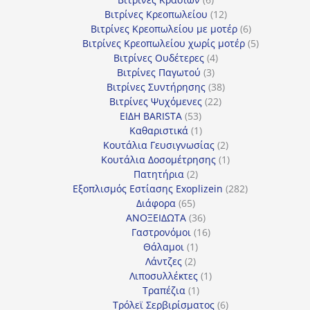
προϊόντα
12
Βιτρίνες Κρεοπωλείου
12
προϊόντα
6
Βιτρίνες Κρεοπωλείου με μοτέρ
6
προϊόντα
5
Βιτρίνες Κρεοπωλείου χωρίς μοτέρ
5
4
προϊόντα
Βιτρίνες Ουδέτερες
4
3
προϊόντα
Βιτρίνες Παγωτού
3
προϊόντα
38
Βιτρίνες Συντήρησης
38
22
προϊόντα
Βιτρίνες Ψυχόμενες
22
53
προϊόντα
ΕΙΔΗ BARISTA
53
προϊόντα
1
Καθαριστικά
1
προϊόν
2
Κουτάλια Γευσιγνωσίας
2
προϊόντα
1
Κουτάλια Δοσομέτρησης
1
2
προϊόν
Πατητήρια
2
προϊόντα
282
Εξοπλισμός Εστίασης Exoplizein
282
65
προϊόντα
Διάφορα
65
προϊόντα
36
ΑΝΟΞΕΙΔΩΤΑ
36
προϊόντα
16
Γαστρονόμοι
16
1
προϊόντα
Θάλαμοι
1
2
προϊόν
Λάντζες
2
προϊόντα
1
Λιποσυλλέκτες
1
1
προϊόν
Τραπέζια
1
προϊόν
6
Τρόλεϊ Σερβιρίσματος
6