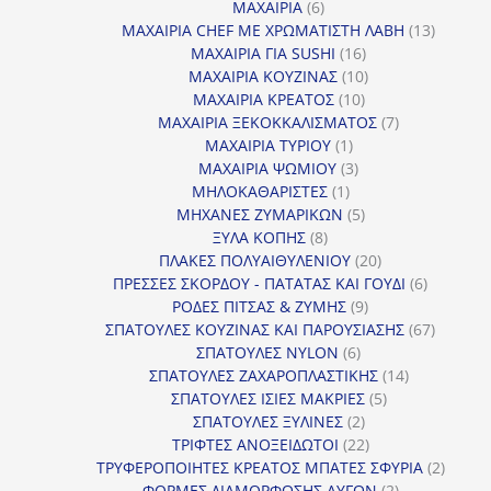
προϊόντα
6
ΜΑΧΑΙΡΙΑ
6
προϊόντα
13
ΜΑΧΑΙΡΙΑ CHEF ΜΕ ΧΡΩΜΑΤΙΣΤΗ ΛΑΒΗ
13
16
προϊόντ
ΜΑΧΑΙΡΙΑ ΓΙΑ SUSHI
16
προϊόντα
10
ΜΑΧΑΙΡΙΑ ΚΟΥΖΙΝΑΣ
10
10
προϊόντα
ΜΑΧΑΙΡΙΑ ΚΡΕΑΤΟΣ
10
προϊόντα
7
ΜΑΧΑΙΡΙΑ ΞΕΚΟΚΚΑΛΙΣΜΑΤΟΣ
7
1
προϊόντα
ΜΑΧΑΙΡΙΑ ΤΥΡΙΟΥ
1
προϊόν
3
ΜΑΧΑΙΡΙΑ ΨΩΜΙΟΥ
3
1
προϊόντα
ΜΗΛΟΚΑΘΑΡΙΣΤΕΣ
1
προϊόν
5
ΜΗΧΑΝΕΣ ΖΥΜΑΡΙΚΩΝ
5
8
προϊόντα
ΞΥΛΑ ΚΟΠΗΣ
8
προϊόντα
20
ΠΛΑΚΕΣ ΠΟΛΥΑΙΘΥΛΕΝΙΟΥ
20
προϊόντα
6
ΠΡΕΣΣΕΣ ΣΚΟΡΔΟΥ - ΠΑΤΑΤΑΣ ΚΑΙ ΓΟΥΔΙ
6
9
προϊόντα
ΡΟΔΕΣ ΠΙΤΣΑΣ & ΖΥΜΗΣ
9
προϊόντα
67
ΣΠΑΤΟΥΛΕΣ ΚΟΥΖΙΝΑΣ ΚΑΙ ΠΑΡΟΥΣΙΑΣΗΣ
67
6
προϊόντ
ΣΠΑΤΟΥΛΕΣ NYLON
6
προϊόντα
14
ΣΠΑΤΟΥΛΕΣ ΖΑΧΑΡΟΠΛΑΣΤΙΚΗΣ
14
5
προϊόντα
ΣΠΑΤΟΥΛΕΣ ΙΣΙΕΣ ΜΑΚΡΙΕΣ
5
2
προϊόντα
ΣΠΑΤΟΥΛΕΣ ΞΥΛΙΝΕΣ
2
προϊόντα
22
ΤΡΙΦΤΕΣ ΑΝΟΞΕΙΔΩΤΟΙ
22
προϊόντα
2
ΤΡΥΦΕΡΟΠΟΙΗΤΕΣ ΚΡΕΑΤΟΣ ΜΠΑΤΕΣ ΣΦΥΡΙΑ
2
2
προϊόν
ΦΟΡΜΕΣ ΔΙΑΜΟΡΦΩΣΗΣ ΑΥΓΩΝ
2