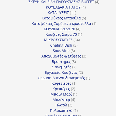
προϊόν
4
ΣΚΕΥΗ ΚΑΙ ΕΙΔΗ ΠΑΡΟΥΣΙΑΣΗΣ BUFFET
4
4
προϊόντα
ΚΟΥΒΑΔΑΚΙΑ ΠΑΓΟΥ
4
11
προϊόντα
ΚΑΤΑΨΥΞΕΙΣ
11
προϊόντα
6
Καταψύκτες Μπαούλα
6
προϊόντα
1
Καταψύκτες Συρόμενα κρύσταλλα
1
4
προϊόν
ΚΟΥΖΙΝΑ Σειρά 70
4
προϊόντα
1
Κουζίνες Σειρά 70
1
64
προϊόν
ΜΙΚΡΟΣΥΣΚΕΥΕΣ
64
3
προϊόντα
Chafing Dish
3
3
προϊόντα
Sous Vide
3
προϊόντα
3
Αποχυμωτές & Στίφτες
3
3
προϊόντα
Βραστήρες
3
προϊόντα
2
Διανεμητές
2
προϊόντα
2
Εργαλεία Κουζίνας
2
προϊόντα
1
Θερμαινόμενοι διανεμητές
1
1
προϊόν
Καφετιέρες
1
2
προϊόν
Κρεπιέρες
2
προϊόντα
1
Μπαιν Μαρί
1
4
προϊόν
Μπλέντερ
4
3
προϊόντα
Πλατώ
3
προϊόντα
1
Πολυκοπτικά
1
προϊόν
1
Ραφιέρες Χρωμίου
1