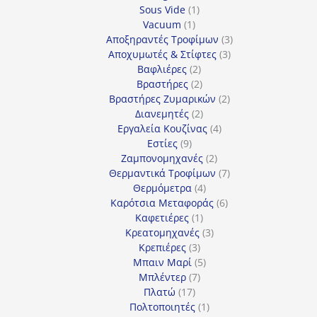
1
προϊόντα
Sous Vide
1
1
προϊόν
Vacuum
1
προϊόν
3
Αποξηραντές Τροφίμων
3
3
προϊόντα
Αποχυμωτές & Στίφτες
3
2
προϊόντα
Βαφλιέρες
2
προϊόντα
2
Βραστήρες
2
προϊόντα
2
Βραστήρες Ζυμαρικών
2
2
προϊόντα
Διανεμητές
2
προϊόντα
4
Εργαλεία Κουζίνας
4
9
προϊόντα
Εστίες
9
προϊόντα
2
Ζαμπονομηχανές
2
προϊόντα
7
Θερμαντικά Τροφίμων
7
4
προϊόντα
Θερμόμετρα
4
προϊόντα
6
Καρότσια Μεταφοράς
6
1
προϊόντα
Καφετιέρες
1
προϊόν
3
Κρεατομηχανές
3
3
προϊόντα
Κρεπιέρες
3
προϊόντα
5
Μπαιν Μαρί
5
7
προϊόντα
Μπλέντερ
7
17
προϊόντα
Πλατώ
17
προϊόντα
1
Πολτοποιητές
1