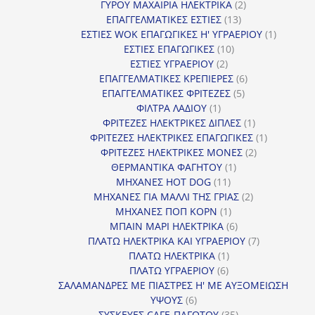
2
προϊόντα
ΓΥΡΟΥ ΜΑΧΑΙΡΙΑ ΗΛΕΚΤΡΙΚΑ
2
13
προϊόντα
ΕΠΑΓΓΕΛΜΑΤΙΚΕΣ ΕΣΤΙΕΣ
13
προϊόντα
1
ΕΣΤΙΕΣ WOK ΕΠΑΓΩΓΙΚΕΣ Η' ΥΓΡΑΕΡΙΟΥ
1
10
προϊόν
ΕΣΤΙΕΣ ΕΠΑΓΩΓΙΚΕΣ
10
2
προϊόντα
ΕΣΤΙΕΣ ΥΓΡΑΕΡΙΟΥ
2
προϊόντα
6
ΕΠΑΓΓΕΛΜΑΤΙΚΕΣ ΚΡΕΠΙΕΡΕΣ
6
5
προϊόντα
ΕΠΑΓΓΕΛΜΑΤΙΚΕΣ ΦΡΙΤΕΖΕΣ
5
1
προϊόντα
ΦΙΛΤΡΑ ΛΑΔΙΟΥ
1
προϊόν
1
ΦΡΙΤΕΖΕΣ ΗΛΕΚΤΡΙΚΕΣ ΔΙΠΛΕΣ
1
προϊόν
1
ΦΡΙΤΕΖΕΣ ΗΛΕΚΤΡΙΚΕΣ ΕΠΑΓΩΓΙΚΕΣ
1
2
προϊόν
ΦΡΙΤΕΖΕΣ ΗΛΕΚΤΡΙΚΕΣ ΜΟΝΕΣ
2
1
προϊόντα
ΘΕΡΜΑΝΤΙΚΑ ΦΑΓΗΤΟΥ
1
11
προϊόν
ΜΗΧΑΝΕΣ HOT DOG
11
προϊόντα
2
ΜΗΧΑΝΕΣ ΓΙΑ ΜΑΛΛΙ ΤΗΣ ΓΡΙΑΣ
2
1
προϊόντα
ΜΗΧΑΝΕΣ ΠΟΠ ΚΟΡΝ
1
προϊόν
6
ΜΠΑΙΝ ΜΑΡΙ ΗΛΕΚΤΡΙΚΑ
6
προϊόντα
7
ΠΛΑΤΩ ΗΛΕΚΤΡΙΚΑ ΚΑΙ ΥΓΡΑΕΡΙΟΥ
7
1
προϊόντα
ΠΛΑΤΩ ΗΛΕΚΤΡΙΚΑ
1
6
προϊόν
ΠΛΑΤΩ ΥΓΡΑΕΡΙΟΥ
6
προϊόντα
ΣΑΛΑΜΑΝΔΡΕΣ ΜΕ ΠΙΑΣΤΡΕΣ Η' ΜΕ ΑΥΞΟΜΕΙΩΣΗ
6
ΥΨΟΥΣ
6
προϊόντα
35
ΣΥΣΚΕΥΕΣ CAFE-ΠΑΓΩΤΟΥ
35