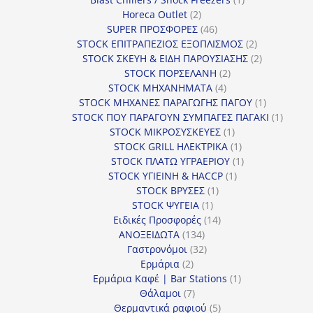
2
προϊόν
Horeca Outlet
2
προϊόντα
46
SUPER ΠΡΟΣΦΟΡΕΣ
46
προϊόντα
2
STOCK ΕΠΙΤΡΑΠΕΖΙΟΣ ΕΞΟΠΛΙΣΜΟΣ
2
προϊόντα
2
STOCK ΣΚΕΥΗ & ΕΙΔΗ ΠΑΡΟΥΣΙΑΣΗΣ
2
2
προϊόντα
STOCK ΠΟΡΣΕΛΑΝΗ
2
4
προϊόντα
STOCK ΜΗΧΑΝΗΜΑΤΑ
4
προϊόντα
1
STOCK ΜΗΧΑΝΕΣ ΠΑΡΑΓΩΓΗΣ ΠΑΓΟΥ
1
προϊόν
1
STOCK ΠΟΥ ΠΑΡΑΓΟΥΝ ΣΥΜΠΑΓΕΣ ΠΑΓΑΚΙ
1
1
προϊόν
STOCK ΜΙΚΡΟΣΥΣΚΕΥΕΣ
1
προϊόν
1
STOCK GRILL ΗΛΕΚΤΡΙΚΑ
1
προϊόν
1
STOCK ΠΛΑΤΩ ΥΓΡΑΕΡΙΟΥ
1
1
προϊόν
STOCK ΥΓΙΕΙΝΗ & HACCP
1
1
προϊόν
STOCK ΒΡΥΣΕΣ
1
1
προϊόν
STOCK ΨΥΓΕΙΑ
1
προϊόν
14
Ειδικές Προσφορές
14
134
προϊόντα
ΑΝΟΞΕΙΔΩΤΑ
134
προϊόντα
32
Γαστρονόμοι
32
2
προϊόντα
Ερμάρια
2
προϊόντα
1
Ερμάρια Καφέ | Bar Stations
1
7
προϊόν
Θάλαμοι
7
προϊόντα
5
Θερμαντικά ραφιού
5