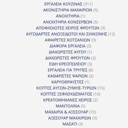
311
προϊόντ
ΕΡΓΑΛΕΙΑ ΚΟΥΖΙΝΑΣ
311
προϊόντα
5
ΑΚΟΝΙΣΤΗΡΙΑ ΜΑΧΑΙΡΙΩΝ
5
1
προϊόντα
ΑΝΟΙΧΤΗΡΙΑ
1
προϊόν
5
ΑΝΟΙΧΤΗΡΙΑ ΚΟΝΣΕΡΒΩΝ
5
προϊόντα
3
ΑΠΟΦΛΟΙΩΤΕΣ ΧΕΙΡΟΣ ΦΡΟΥΤΩΝ
3
προϊόντα
12
ΑΥΓΟΔΑΡΤΕΣ ΑΝΟΞΕΙΔΩΤΟΙ ΚΑΙ ΣΙΛΙΚΟΝΗΣ
12
3
προϊόν
ΑΦΑΙΡΕΤΕΣ ΚΟΤΣΑΝΙΩΝ
3
3
προϊόντα
ΔΙΑΦΟΡΑ ΕΡΓΑΛΕΙΑ
3
προϊόντα
1
ΔΙΑΧΩΡΙΣΤΕΣ ΑΥΓΟΥ
1
προϊόν
2
ΔΙΑΧΩΡΙΣΤΕΣ ΦΡΟΥΤΩΝ
2
3
προϊόντα
ΕΙΔΗ ΚΡΕΟΠΩΛΕΙΟΥ
3
προϊόντα
8
ΕΡΓΑΛΕΙΑ ΓΙΑ ΤΡΥΠΕΣ
8
προϊόντα
2
ΚΑΘΑΡΙΣΤΕΣ ΨΑΡΙΩΝ
2
1
προϊόντα
ΚΑΡΥΟΘΡΑΥΣΤΕΣ
1
προϊόν
15
ΚΟΠΤΕΣ ΑΥΓΩΝ-ΖΥΜΗΣ-ΤΥΡΙΩΝ
15
16
προϊόντα
ΚΟΠΤΕΣ ΞΕΦΛΟΥΔΙΣΜΑΤΟΣ
16
2
προϊόντα
ΚΡΕΑΤΟΜΗΧΑΝΕΣ ΧΕΙΡΟΣ
2
5
προϊόντα
ΜΑΝΤΟΛΙΝΑ
5
προϊόντα
72
ΜΑΧΑΙΡΙΑ & ΑΞΕΣΟΥΑΡ
72
προϊόντα
3
ΑΞΕΣΟΥΑΡ ΜΑΧΑΙΡΙΩΝ
3
3
προϊόντα
ΜΑΣΑΤΙ
3