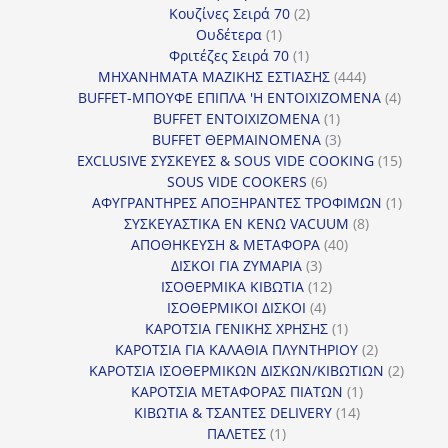
προϊόντα
2
Κουζίνες Σειρά 70
2
1
προϊόντα
Ουδέτερα
1
προϊόν
1
Φριτέζες Σειρά 70
1
προϊόν
444
ΜΗΧΑΝΗΜΑΤΑ ΜΑΖΙΚΗΣ ΕΣΤΙΑΣΗΣ
444
προϊόντα
4
BUFFET-ΜΠΟΥΦΕ ΕΠΙΠΛΑ 'Η ΕΝΤΟΙΧΙΖΟΜΕΝΑ
4
1
προϊόν
BUFFET ΕΝΤΟΙΧΙΖΟΜΕΝΑ
1
προϊόν
3
BUFFET ΘΕΡΜΑΙΝΟΜΕΝΑ
3
προϊόντα
15
EXCLUSIVE ΣΥΣΚΕΥΕΣ & SOUS VIDE COOKING
15
6
προϊόν
SOUS VIDE COOKERS
6
προϊόντα
1
ΑΦΥΓΡΑΝΤΗΡΕΣ ΑΠΟΞΗΡΑΝΤΕΣ ΤΡΟΦΙΜΩΝ
1
8
προϊόν
ΣΥΣΚΕΥΑΣΤΙΚΑ ΕΝ ΚΕΝΩ VACUUM
8
40
προϊόντα
ΑΠΟΘΗΚΕΥΣΗ & ΜΕΤΑΦΟΡΑ
40
3
προϊόντα
ΔΙΣΚΟΙ ΓΙΑ ΖΥΜΑΡΙΑ
3
προϊόντα
12
ΙΣΟΘΕΡΜΙΚΑ ΚΙΒΩΤΙΑ
12
4
προϊόντα
ΙΣΟΘΕΡΜΙΚΟΙ ΔΙΣΚΟΙ
4
προϊόντα
1
ΚΑΡΟΤΣΙΑ ΓΕΝΙΚΗΣ ΧΡΗΣΗΣ
1
προϊόν
2
ΚΑΡΟΤΣΙΑ ΓΙΑ ΚΑΛΑΘΙΑ ΠΛΥΝΤΗΡΙΟΥ
2
προϊόντα
2
ΚΑΡΟΤΣΙΑ ΙΣΟΘΕΡΜΙΚΩΝ ΔΙΣΚΩΝ/ΚΙΒΩΤΙΩΝ
2
1
προϊόν
ΚΑΡΟΤΣΙΑ ΜΕΤΑΦΟΡΑΣ ΠΙΑΤΩΝ
1
14
προϊόν
ΚΙΒΩΤΙΑ & ΤΣΑΝΤΕΣ DELIVERY
14
1
προϊόντα
ΠΑΛΕΤΕΣ
1