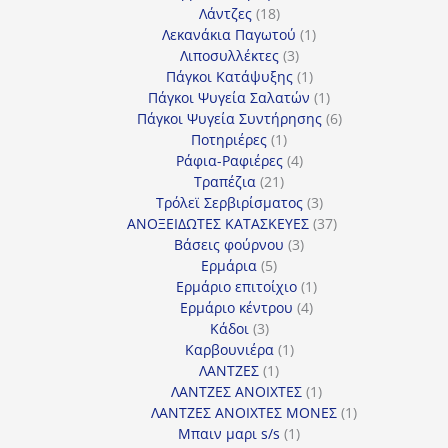
18
προϊόντα
Λάντζες
18
προϊόντα
1
Λεκανάκια Παγωτού
1
3
προϊόν
Λιποσυλλέκτες
3
προϊόντα
1
Πάγκοι Κατάψυξης
1
προϊόν
1
Πάγκοι Ψυγεία Σαλατών
1
προϊόν
6
Πάγκοι Ψυγεία Συντήρησης
6
1
προϊόντα
Ποτηριέρες
1
προϊόν
4
Ράφια-Ραφιέρες
4
21
προϊόντα
Τραπέζια
21
προϊόντα
3
Τρόλεϊ Σερβιρίσματος
3
προϊόντα
37
ΑΝΟΞΕΙΔΩΤΕΣ ΚΑΤΑΣΚΕΥΕΣ
37
3
προϊόντα
Βάσεις φούρνου
3
5
προϊόντα
Ερμάρια
5
προϊόντα
1
Ερμάριο επιτοίχιο
1
4
προϊόν
Ερμάριο κέντρου
4
3
προϊόντα
Κάδοι
3
προϊόντα
1
Καρβουνιέρα
1
1
προϊόν
ΛΑΝΤΖΕΣ
1
προϊόν
1
ΛΑΝΤΖΕΣ ΑΝΟΙΧΤΕΣ
1
προϊόν
1
ΛΑΝΤΖΕΣ ΑΝΟΙΧΤΕΣ ΜΟΝΕΣ
1
1
προϊόν
Μπαιν μαρι s/s
1