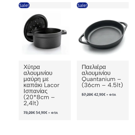
49,05€.
Sale!
Sale!
Χύτρα
Παελιέρα
αλουμινίου
αλουμινίου
μαύρη με
Quantanium –
καπάκι Lacor
(36cm – 4.5lt)
Ισπανίας
Original
Η
57,20
€
42,90
€
+ ΦΠΑ
(20*8cm –
price
τρέχουσα
2,4lt)
was:
τιμή
57,20€.
είναι:
Original
Η
42,90€.
73,20
€
54,90
€
+ ΦΠΑ
price
τρέχουσα
was:
τιμή
73,20€.
είναι:
54,90€.