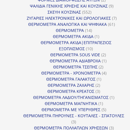
προϊόντα
9
ΨΑΛΙΔΙΑ ΓΕΝΙΚΗΣ ΧΡΗΣΗΣ ΚΑΙ ΚΟΥΖΙΝΑΣ
9
552
προϊόντα
ΣΚΕΥΗ ΚΟΥΖΙΝΑΣ
552
προϊόντα
7
ΖΥΓΑΡΙΕΣ ΗΛΕΚΤΡΟΝΙΚΕΣ ΚΑΙ ΩΡΟΛΟΓΙΑΚΕΣ
7
61
προϊόν
ΘΕΡΜΟΜΕΤΡΑ ΑΝΑΛΟΓΙΚΑ ΚΑΙ ΨΗΦΙΑΚΑ
61
14
προϊόντ
ΘΕΡΜΟΜΕΤΡΑ
14
προϊόντα
1
ΘΕΡΜΟΜΕΤΡΑ ΑΚΙΔΑ
1
προϊόν
ΘΕΡΜΟΜΕΤΡΑ ΑΚΙΔΑ|ΕΠΙΤΡΑΠΕΖΙΟΣ
10
ΕΞΟΠΛΙΣΜΟΣ
10
προϊόντα
2
ΘΕΡΜΟΜΕΤΡΑ SOUS VIDE
2
προϊόντα
1
ΘΕΡΜΟΜΕΤΡΑ ΑΔΙΑΒΡΟΧΑ
1
2
προϊόν
ΘΕΡΜΟΜΕΤΡΑ ΤΣΕΠΗΣ
2
προϊόντα
4
ΘΕΡΜΟΜΕΤΡΑ - ΧΡΟΝΟΜΕΤΡΑ
4
1
προϊόντα
ΘΕΡΜΟΜΕΤΡΑ ΓΑΛΑΚΤΟΣ
1
2
προϊόν
ΘΕΡΜΟΜΕΤΡΑ ΖΑΧΑΡΗΣ
2
προϊόντα
3
ΘΕΡΜΟΜΕΤΡΑ ΚΡΕΑΤΟΣ
3
προϊόντα
1
ΘΕΡΜΟΜΕΤΡΑ ΛΑΔΙΟΥ/ΤΗΓΑΝΙΣΜΑΤΟΣ
1
1
προϊόν
ΘΕΡΜΟΜΕΤΡΑ ΜΑΓΝΗΤΙΚΑ
1
προϊόν
5
ΘΕΡΜΟΜΕΤΡΑ ΜΕ ΥΠΕΡΥΘΡΕΣ
5
προϊόντα
ΘΕΡΜΟΜΕΤΡΑ ΠΗΡΟΥΝΕΣ - ΚΟΥΤΑΛΕΣ - ΣΠΑΤΟΥΛΕΣ
3
3
προϊόντα
3
ΘΕΡΜΟΜΕΤΡΑ ΠΟΛΛΑΠΛΩΝ ΧΡΗΣΕΩΝ
3