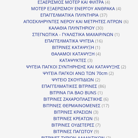
προϊόν
4
ΕΞΑΕΡΙΣΜΟΣ ΜΟΤΕΡ ΚΑΙ ΦΙΛΤΡΑ
4
προϊόντα
4
ΜΟΤΕΡ ΕΞΑΕΡΙΣΜΟΥ ΕΝΕΡΓΟΥ ΑΝΘΡΑΚΑ
4
37
προϊόντ
ΕΠΑΓΓΕΛΜΑΤΙΚΑ ΠΛΥΝΤΗΡΙΑ
37
προϊόντα
6
ΑΠΟΣΚΛΗΡΥΝΤΕΣ ΝΕΡΟΥ ΚΑΙ ΜΕΤΡΗΤΕΣ ΛΙΤΡΩΝ
6
30
προϊ
ΚΑΛΑΘΙΑ ΠΛΥΝΤΗΡΙΟΥ
30
προϊόντα
1
ΣΤΕΓΝΩΤΙΚΑ - ΓΥΑΛΙΣΤΙΚΑ ΜΑΧΑΙΡ/ΝΩΝ
1
16
προϊόν
ΕΠΑΓΓΕΛΜΑΤΙΚΑ ΨΥΓΕΙΑ
16
1
προϊόντα
ΒΙΤΡΙΝΕΣ ΚΑΤΑΨΥΞΗ
1
προϊόν
4
ΘΑΛΑΜΟΙ ΚΑΤΑΨΥΞΗ
4
3
προϊόντα
ΚΑΤΑΨΥΚΤΕΣ
3
προϊόντα
2
ΨΥΓΕΙΑ ΠΑΓΚΟΙ ΣΥΝΤΗΡΗΣΗΣ ΚΑΙ ΚΑΤΑΨΥΞΗΣ
2
2
προϊό
ΨΥΓΕΙΑ ΠΑΓΚΟΙ ΑΝΩ ΤΩΝ 70cm
2
2
προϊόντα
ΨΥΓΕΙΟ ΣΚΟΥΠΙΔΙΩΝ
2
προϊόντα
86
ΕΠΑΓΓΕΛΜΑΤΙΚΕΣ ΒΙΤΡΙΝΕΣ
86
1
προϊόντα
ΒΙΤΡΙΝΑ ΓΙΑ BAO BUNS
1
προϊόν
6
ΒΙΤΡΙΝΕΣ ΖΑΧΑΡΟΠΛΑΣΤΙΚΗΣ
6
προϊόντα
17
ΒΙΤΡΙΝΕΣ ΘΕΡΜΑΙΝΟΜΕΝΕΣ
17
3
προϊόντα
ΒΙΤΡΙΝΕΣ ΚΡΑΣΙΩΝ
3
προϊόντα
5
ΒΙΤΡΙΝΕΣ ΚΡΕΑΤΩΝ
5
προϊόντα
7
ΒΙΤΡΙΝΕΣ ΟΥΔΕΤΕΡΕΣ
7
9
προϊόντα
ΒΙΤΡΙΝΕΣ ΠΑΓΩΤΟΥ
9
προϊόντα
2
ΒΙΤΡΙΝΕΣ ΤΥΡΙΩΝ ΑΛΛΑΝΤΙΚΩΝ
2