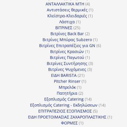
4
προϊόντα
ΑΝΤΑΛΛΑΚΤΙΚΑ MTH
4
προϊόντα
1
Αντιστάσεις θερμικές
1
1
προϊόν
Κλείστρα-Κλειδαριές
1
1
προϊόν
Λάστιχα
1
25
προϊόν
ΒΙΤΡΙΝΕΣ
25
προϊόντα
2
Βιτρίνες Back Bar
2
προϊόντα
1
Βιτρίνες Mπύρας Subzero
1
προϊόν
6
Βιτρίνες Επιτραπέζιες για GN
6
1
προϊόντα
Βιτρίνες Κρασιών
1
προϊόν
1
Βιτρίνες Παγωτού
1
προϊόν
3
Βιτρίνες Συντήρησης
3
3
προϊόντα
Βιτρίνες Ψυχόμενες
3
21
προϊόντα
ΕΙΔΗ BARISTA
21
προϊόντα
1
Pitcher Rinser
1
1
προϊόν
Μπρελόκ
1
προϊόν
2
Πατητήρια
2
προϊόντα
14
Εξοπλισμός Catering
14
προϊόντα
14
Εξοπλισμός Catering - Εκδηλώσεων
14
5
προϊόντα
ΕΠΙΤΡΑΠΕΖΙΟΣ ΕΞΟΠΛΙΣΜΟΣ
5
προϊόντα
1
ΕΙΔΗ ΠΡΟΕΤΟΙΜΑΣΙΑΣ ΖΑΧΑΡΟΠΛΑΣΤΙΚΗΣ
1
1
προϊόν
ΦΟΡΜΕΣ
1