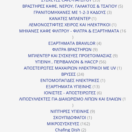
προϊόντα
5
ΒΡΑΣΤΗΡΕΣ ΚΑΦΕ, ΝΕΡΟΥ, ΓΑΛΑΚΤΟΣ & ΤΣΑΓΙΟΥ
5
3
προϊ
ΓΡΑΝΙΤΟΜΗΧΑΝΕΣ ΜΕ 1-2-3 ΚΑΔΟΥΣ
3
1
προϊόντα
ΚΑΝΑΤΕΣ ΜΠΛΕΝΤΕΡ
1
προϊόν
1
ΛΕΜΟΝΟΣΤΙΦΤΕΣ ΧΕΙΡΟΣ ΚΑΙ ΗΛΕΚΤΡΙΚΟΙ
1
προϊόν
ΜΗΧΑΝΕΣ ΚΑΦΕ ΦΙΛΤΡΟΥ - ΦΙΛΤΡΑ & ΕΞΑΡΤΗΜΑΤΑ
16
16
προϊόντα
4
ΕΞΑΡΤΗΜΑΤΑ BRAVILOR
4
9
προϊόντα
ΦΙΛΤΡΑ ΒΡΑΣΤΗΡΩΝ
9
προϊόντα
9
ΜΠΛΕΝΤΕΡ ΚΑΙ ΣΥΣΚΕΥΕΣ ΠΡΟΕΤΟΙΜΑΣΙΑΣ
9
56
προϊόντ
ΥΓΙΕΙΝΗ , ΠΕΡΙΒΑΛΛΟΝ & HACCP
56
προϊόντα
1
ΑΠΟΣΤΕΙΡΩΤΕΣ ΜΑΧΑΙΡΙΩΝ ΗΛΕΚΤΡΙΚΟΙ ΜΕ UV
1
24
προϊό
ΒΡΥΣΕΣ
24
προϊόντα
1
ΕΝΤΟΜΟΠΑΓΙΔΕΣ ΗΛΕΚΤΡΙΚΕΣ
1
13
προϊόν
ΕΞΑΡΤΗΜΑΤΑ ΥΓΙΕΙΝΗΣ
13
προϊόντα
6
ΙΟΝΙΣΤΕΣ - ΑΠΟΣΤΕΙΡΩΤΕΣ
6
προϊόντα
ΛΙΠΟΣΥΛΛΕΚΤΕΣ ΓΙΑ ΔΙΑΧΩΡΙΣΜΟ ΛΙΠΩΝ ΚΑΙ ΕΛΑΙΩΝ
1
1
προϊόν
9
ΝΙΠΤΗΡΕΣ ΥΓΙΕΙΝΗΣ
9
1
προϊόντα
ΣΚΟΥΠΙΔΟΦΑΓΟΙ
1
162
προϊόν
ΜΙΚΡΟΣΥΣΚΕΥΕΣ
162
2
προϊόντα
Chafing Dish
2