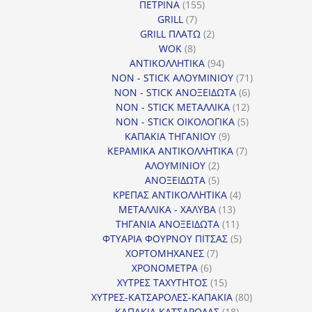
155
ΠΕΤΡΙΝΑ
155
7
προϊόντα
GRILL
7
προϊόντα
2
GRILL ΠΛΑΤΩ
2
8
προϊόντα
WOK
8
προϊόντα
94
ΑΝΤΙΚΟΛΛΗΤΙΚΑ
94
προϊόντα
71
NON - STICK ΑΛΟΥΜΙΝΙΟΥ
71
6
προϊόντα
NON - STICK ΑΝΟΞΕΙΔΩΤΑ
6
12
προϊόντα
NON - STICK ΜΕΤΑΛΛΙΚΑ
12
5
προϊόντα
NON - STICK ΟΙΚΟΛΟΓΙΚΑ
5
9
προϊόντα
ΚΑΠΑΚΙΑ ΤΗΓΑΝΙΟΥ
9
προϊόντα
7
ΚΕΡΑΜΙΚΑ ΑΝΤΙΚΟΛΛΗΤΙΚΑ
7
2
προϊόντα
ΑΛΟΥΜΙΝΙΟΥ
2
προϊόντα
5
ΑΝΟΞΕΙΔΩΤΑ
5
προϊόντα
4
ΚΡΕΠΑΣ ΑΝΤΙΚΟΛΛΗΤΙΚΑ
4
13
προϊόντα
ΜΕΤΑΛΛΙΚΑ - ΧΑΛΥΒΑ
13
προϊόντα
11
ΤΗΓΑΝΙΑ ΑΝΟΞΕΙΔΩΤΑ
11
προϊόντα
5
ΦΤΥΑΡΙΑ ΦΟΥΡΝΟΥ ΠΙΤΣΑΣ
5
7
προϊόντα
ΧΟΡΤΟΜΗΧΑΝΕΣ
7
6
προϊόντα
ΧΡΟΝΟΜΕΤΡΑ
6
προϊόντα
15
ΧΥΤΡΕΣ ΤΑΧΥΤΗΤΟΣ
15
προϊόντα
80
ΧΥΤΡΕΣ-ΚΑΤΣΑΡΟΛΕΣ-ΚΑΠΑΚΙΑ
80
18
προϊόντα
ΚΑΠΑΚΙΑ ΚΑΤΣΑΡΟΛΑΣ
18