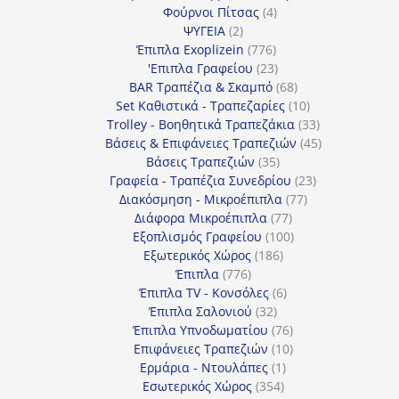
4
προϊόντα
Φούρνοι Πίτσας
4
2
προϊόντα
ΨΥΓΕΙΑ
2
προϊόντα
776
Έπιπλα Exoplizein
776
προϊόντα
23
'Επιπλα Γραφείου
23
προϊόντα
68
BAR Τραπέζια & Σκαμπό
68
προϊόντα
10
Set Καθιστικά - Τραπεζαρίες
10
προϊόντα
33
Trolley - Βοηθητικά Τραπεζάκια
33
προϊόντα
45
Βάσεις & Επιφάνειες Τραπεζιών
45
35
προϊόντα
Βάσεις Τραπεζιών
35
προϊόντα
23
Γραφεία - Τραπέζια Συνεδρίου
23
77
προϊόντα
Διακόσμηση - Μικροέπιπλα
77
77
προϊόντα
Διάφορα Μικροέπιπλα
77
προϊόντα
100
Εξοπλισμός Γραφείου
100
186
προϊόντα
Εξωτερικός Χώρος
186
776
προϊόντα
Έπιπλα
776
προϊόντα
6
Έπιπλα TV - Κονσόλες
6
32
προϊόντα
Έπιπλα Σαλονιού
32
προϊόντα
76
Έπιπλα Υπνοδωματίου
76
10
προϊόντα
Επιφάνειες Τραπεζιών
10
1
προϊόντα
Ερμάρια - Ντουλάπες
1
354
προϊόν
Εσωτερικός Χώρος
354