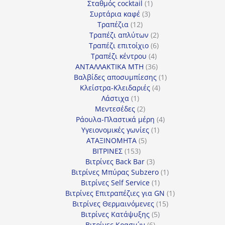
προϊόν
1
Σταθμός cocktail
1
3
προϊόν
Συρτάρια καφέ
3
12
προϊόντα
Τραπέζια
12
προϊόντα
2
Τραπέζι απλύτων
2
προϊόντα
6
Τραπέζι επιτοίχιο
6
4
προϊόντα
Τραπέζι κέντρου
4
προϊόντα
36
ΑΝΤΑΛΛΑΚΤΙΚΑ MTH
36
προϊόντα
1
Βαλβίδες αποσυμπίεσης
1
4
προϊόν
Κλείστρα-Κλειδαριές
4
1
προϊόντα
Λάστιχα
1
προϊόν
2
Μεντεσέδες
2
προϊόντα
4
Ράουλα-Πλαστικά μέρη
4
1
προϊόντα
Υγειονομικές γωνίες
1
5
προϊόν
ΑΤΑΞΙΝΟΜΗΤΑ
5
153
προϊόντα
ΒΙΤΡΙΝΕΣ
153
προϊόντα
3
Βιτρίνες Back Bar
3
προϊόντα
1
Βιτρίνες Mπύρας Subzero
1
1
προϊόν
Βιτρίνες Self Service
1
προϊόν
1
Βιτρίνες Επιτραπέζιες για GN
1
15
προϊόν
Βιτρίνες Θερμαινόμενες
15
5
προϊόντα
Βιτρίνες Κατάψυξης
5
6
προϊόντα
Βιτρίνες Κρασιών
6