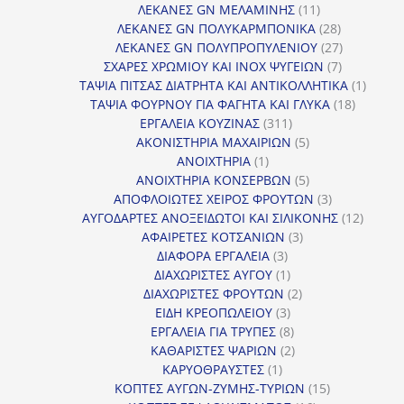
11
προϊόντα
ΛΕΚΑΝΕΣ GN ΜΕΛΑΜΙΝΗΣ
11
προϊόντα
28
ΛΕΚΑΝΕΣ GN ΠΟΛΥΚΑΡΜΠΟΝΙΚΑ
28
προϊόντα
27
ΛΕΚΑΝΕΣ GN ΠΟΛΥΠΡΟΠΥΛΕΝΙΟΥ
27
7
προϊόντα
ΣΧΑΡΕΣ ΧΡΩΜΙΟΥ ΚΑΙ INOX ΨΥΓΕΙΩΝ
7
προϊόντα
1
ΤΑΨΙΑ ΠΙΤΣΑΣ ΔΙΑΤΡΗΤΑ ΚΑΙ ΑΝΤΙΚΟΛΛΗΤΙΚΑ
1
18
προϊόν
ΤΑΨΙΑ ΦΟΥΡΝΟΥ ΓΙΑ ΦΑΓΗΤΑ ΚΑΙ ΓΛΥΚΑ
18
311
προϊόντ
ΕΡΓΑΛΕΙΑ ΚΟΥΖΙΝΑΣ
311
προϊόντα
5
ΑΚΟΝΙΣΤΗΡΙΑ ΜΑΧΑΙΡΙΩΝ
5
1
προϊόντα
ΑΝΟΙΧΤΗΡΙΑ
1
προϊόν
5
ΑΝΟΙΧΤΗΡΙΑ ΚΟΝΣΕΡΒΩΝ
5
προϊόντα
3
ΑΠΟΦΛΟΙΩΤΕΣ ΧΕΙΡΟΣ ΦΡΟΥΤΩΝ
3
προϊόντα
12
ΑΥΓΟΔΑΡΤΕΣ ΑΝΟΞΕΙΔΩΤΟΙ ΚΑΙ ΣΙΛΙΚΟΝΗΣ
12
3
προϊόν
ΑΦΑΙΡΕΤΕΣ ΚΟΤΣΑΝΙΩΝ
3
3
προϊόντα
ΔΙΑΦΟΡΑ ΕΡΓΑΛΕΙΑ
3
προϊόντα
1
ΔΙΑΧΩΡΙΣΤΕΣ ΑΥΓΟΥ
1
προϊόν
2
ΔΙΑΧΩΡΙΣΤΕΣ ΦΡΟΥΤΩΝ
2
3
προϊόντα
ΕΙΔΗ ΚΡΕΟΠΩΛΕΙΟΥ
3
προϊόντα
8
ΕΡΓΑΛΕΙΑ ΓΙΑ ΤΡΥΠΕΣ
8
προϊόντα
2
ΚΑΘΑΡΙΣΤΕΣ ΨΑΡΙΩΝ
2
1
προϊόντα
ΚΑΡΥΟΘΡΑΥΣΤΕΣ
1
προϊόν
15
ΚΟΠΤΕΣ ΑΥΓΩΝ-ΖΥΜΗΣ-ΤΥΡΙΩΝ
15