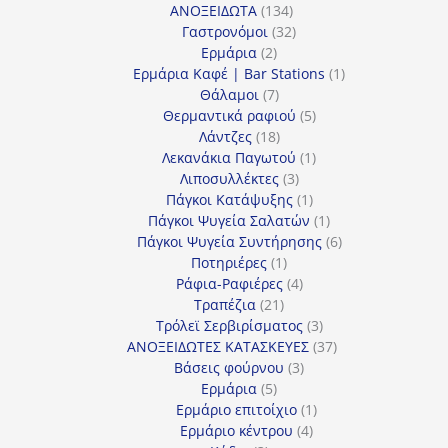
134
προϊόντα
ΑΝΟΞΕΙΔΩΤΑ
134
προϊόντα
32
Γαστρονόμοι
32
2
προϊόντα
Ερμάρια
2
προϊόντα
1
Ερμάρια Καφέ | Bar Stations
1
7
προϊόν
Θάλαμοι
7
προϊόντα
5
Θερμαντικά ραφιού
5
18
προϊόντα
Λάντζες
18
προϊόντα
1
Λεκανάκια Παγωτού
1
3
προϊόν
Λιποσυλλέκτες
3
προϊόντα
1
Πάγκοι Κατάψυξης
1
προϊόν
1
Πάγκοι Ψυγεία Σαλατών
1
προϊόν
6
Πάγκοι Ψυγεία Συντήρησης
6
1
προϊόντα
Ποτηριέρες
1
προϊόν
4
Ράφια-Ραφιέρες
4
21
προϊόντα
Τραπέζια
21
προϊόντα
3
Τρόλεϊ Σερβιρίσματος
3
προϊόντα
37
ΑΝΟΞΕΙΔΩΤΕΣ ΚΑΤΑΣΚΕΥΕΣ
37
3
προϊόντα
Βάσεις φούρνου
3
5
προϊόντα
Ερμάρια
5
προϊόντα
1
Ερμάριο επιτοίχιο
1
4
προϊόν
Ερμάριο κέντρου
4