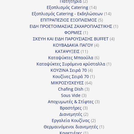
προϊόν
2
Πατητήρια
2
προϊόντα
14
Εξοπλισμός Catering
14
προϊόντα
14
Εξοπλισμός Catering - Εκδηλώσεων
14
5
προϊόντα
ΕΠΙΤΡΑΠΕΖΙΟΣ ΕΞΟΠΛΙΣΜΟΣ
5
προϊόντα
1
ΕΙΔΗ ΠΡΟΕΤΟΙΜΑΣΙΑΣ ΖΑΧΑΡΟΠΛΑΣΤΙΚΗΣ
1
1
προϊόν
ΦΟΡΜΕΣ
1
προϊόν
4
ΣΚΕΥΗ ΚΑΙ ΕΙΔΗ ΠΑΡΟΥΣΙΑΣΗΣ BUFFET
4
4
προϊόντα
ΚΟΥΒΑΔΑΚΙΑ ΠΑΓΟΥ
4
11
προϊόντα
ΚΑΤΑΨΥΞΕΙΣ
11
προϊόντα
6
Καταψύκτες Μπαούλα
6
προϊόντα
1
Καταψύκτες Συρόμενα κρύσταλλα
1
4
προϊόν
ΚΟΥΖΙΝΑ Σειρά 70
4
προϊόντα
1
Κουζίνες Σειρά 70
1
64
προϊόν
ΜΙΚΡΟΣΥΣΚΕΥΕΣ
64
3
προϊόντα
Chafing Dish
3
3
προϊόντα
Sous Vide
3
προϊόντα
3
Αποχυμωτές & Στίφτες
3
3
προϊόντα
Βραστήρες
3
προϊόντα
2
Διανεμητές
2
προϊόντα
2
Εργαλεία Κουζίνας
2
προϊόντα
1
Θερμαινόμενοι διανεμητές
1
1
προϊόν
Καφετιέρες
1