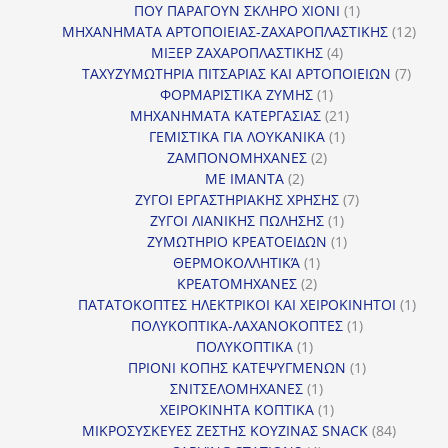
προϊόν
1
ΠΟΥ ΠΑΡΑΓΟΥΝ ΣΚΛΗΡΟ ΧΙΟΝΙ
1
προϊόν
12
ΜΗΧΑΝΗΜΑΤΑ ΑΡΤΟΠΟΙΕΙΑΣ-ΖΑΧΑΡΟΠΛΑΣΤΙΚΗΣ
12
4
προϊ
ΜΙΞΕΡ ΖΑΧΑΡΟΠΛΑΣΤΙΚΗΣ
4
προϊόντα
7
ΤΑΧΥΖΥΜΩΤΗΡΙΑ ΠΙΤΣΑΡΙΑΣ ΚΑΙ ΑΡΤΟΠΟΙΕΙΩΝ
7
1
προϊό
ΦΟΡΜΑΡΙΣΤΙΚΑ ΖΥΜΗΣ
1
προϊόν
21
ΜΗΧΑΝΗΜΑΤΑ ΚΑΤΕΡΓΑΣΙΑΣ
21
1
προϊόντα
ΓΕΜΙΣΤΙΚΑ ΓΙΑ ΛΟΥΚΑΝΙΚΑ
1
2
προϊόν
ΖΑΜΠΟΝΟΜΗΧΑΝΕΣ
2
2
προϊόντα
ΜΕ ΙΜΑΝΤΑ
2
προϊόντα
7
ΖΥΓΟΙ ΕΡΓΑΣΤΗΡΙΑΚΗΣ ΧΡΗΣΗΣ
7
1
προϊόντα
ΖΥΓΟΙ ΛΙΑΝΙΚΗΣ ΠΩΛΗΣΗΣ
1
προϊόν
1
ΖΥΜΩΤΗΡΙΟ ΚΡΕΑΤΟΕΙΔΩΝ
1
1
προϊόν
ΘΕΡΜΟΚΟΛΛΗΤΙΚΆ
1
2
προϊόν
ΚΡΕΑΤΟΜΗΧΑΝΕΣ
2
προϊόντα
1
ΠΑΤΑΤΟΚΟΠΤΕΣ ΗΛΕΚΤΡΙΚΟΙ ΚΑΙ ΧΕΙΡΟΚΙΝΗΤΟΙ
1
1
προϊ
ΠΟΛΥΚΟΠΤΙΚΑ-ΛΑΧΑΝΟΚΟΠΤΕΣ
1
1
προϊόν
ΠΟΛΥΚΟΠΤΙΚΑ
1
προϊόν
1
ΠΡΙΟΝΙ ΚΟΠΗΣ ΚΑΤΕΨΥΓΜΕΝΩΝ
1
1
προϊόν
ΣΝΙΤΣΕΛΟΜΗΧΑΝΕΣ
1
προϊόν
1
ΧΕΙΡΟΚΙΝΗΤΑ ΚΟΠΤΙΚΑ
1
προϊόν
84
ΜΙΚΡΟΣΥΣΚΕΥΕΣ ΖΕΣΤΗΣ ΚΟΥΖΙΝΑΣ SNACK
84