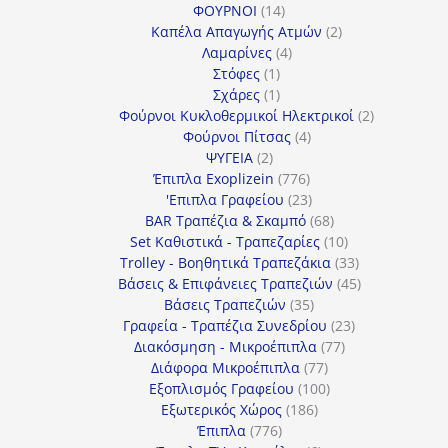
14
προϊόντα
ΦΟΥΡΝΟΙ
14
προϊόντα
2
Καπέλα Απαγωγής Ατμών
2
4
προϊόντα
Λαμαρίνες
4
1
προϊόντα
Στόφες
1
προϊόν
1
Σχάρες
1
προϊόν
2
Φούρνοι Κυκλοθερμικοί Ηλεκτρικοί
2
4
προϊόντα
Φούρνοι Πίτσας
4
2
προϊόντα
ΨΥΓΕΙΑ
2
προϊόντα
776
Έπιπλα Exoplizein
776
προϊόντα
23
'Επιπλα Γραφείου
23
προϊόντα
68
BAR Τραπέζια & Σκαμπό
68
προϊόντα
10
Set Καθιστικά - Τραπεζαρίες
10
προϊόντα
33
Trolley - Βοηθητικά Τραπεζάκια
33
προϊόντα
45
Βάσεις & Επιφάνειες Τραπεζιών
45
35
προϊόντα
Βάσεις Τραπεζιών
35
προϊόντα
23
Γραφεία - Τραπέζια Συνεδρίου
23
77
προϊόντα
Διακόσμηση - Μικροέπιπλα
77
77
προϊόντα
Διάφορα Μικροέπιπλα
77
προϊόντα
100
Εξοπλισμός Γραφείου
100
186
προϊόντα
Εξωτερικός Χώρος
186
776
προϊόντα
Έπιπλα
776