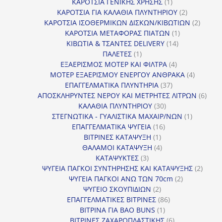
προϊόντα
1
ΚΑΡΟΤΣΙΑ ΓΕΝΙΚΗΣ ΧΡΗΣΗΣ
1
προϊόν
2
ΚΑΡΟΤΣΙΑ ΓΙΑ ΚΑΛΑΘΙΑ ΠΛΥΝΤΗΡΙΟΥ
2
προϊόντα
2
ΚΑΡΟΤΣΙΑ ΙΣΟΘΕΡΜΙΚΩΝ ΔΙΣΚΩΝ/ΚΙΒΩΤΙΩΝ
2
1
προϊόν
ΚΑΡΟΤΣΙΑ ΜΕΤΑΦΟΡΑΣ ΠΙΑΤΩΝ
1
14
προϊόν
ΚΙΒΩΤΙΑ & ΤΣΑΝΤΕΣ DELIVERY
14
1
προϊόντα
ΠΑΛΕΤΕΣ
1
προϊόν
4
ΕΞΑΕΡΙΣΜΟΣ ΜΟΤΕΡ ΚΑΙ ΦΙΛΤΡΑ
4
προϊόντα
4
ΜΟΤΕΡ ΕΞΑΕΡΙΣΜΟΥ ΕΝΕΡΓΟΥ ΑΝΘΡΑΚΑ
4
37
προϊόντ
ΕΠΑΓΓΕΛΜΑΤΙΚΑ ΠΛΥΝΤΗΡΙΑ
37
προϊόντα
6
ΑΠΟΣΚΛΗΡΥΝΤΕΣ ΝΕΡΟΥ ΚΑΙ ΜΕΤΡΗΤΕΣ ΛΙΤΡΩΝ
6
30
προϊ
ΚΑΛΑΘΙΑ ΠΛΥΝΤΗΡΙΟΥ
30
προϊόντα
1
ΣΤΕΓΝΩΤΙΚΑ - ΓΥΑΛΙΣΤΙΚΑ ΜΑΧΑΙΡ/ΝΩΝ
1
16
προϊόν
ΕΠΑΓΓΕΛΜΑΤΙΚΑ ΨΥΓΕΙΑ
16
1
προϊόντα
ΒΙΤΡΙΝΕΣ ΚΑΤΑΨΥΞΗ
1
προϊόν
4
ΘΑΛΑΜΟΙ ΚΑΤΑΨΥΞΗ
4
3
προϊόντα
ΚΑΤΑΨΥΚΤΕΣ
3
προϊόντα
2
ΨΥΓΕΙΑ ΠΑΓΚΟΙ ΣΥΝΤΗΡΗΣΗΣ ΚΑΙ ΚΑΤΑΨΥΞΗΣ
2
2
προϊό
ΨΥΓΕΙΑ ΠΑΓΚΟΙ ΑΝΩ ΤΩΝ 70cm
2
2
προϊόντα
ΨΥΓΕΙΟ ΣΚΟΥΠΙΔΙΩΝ
2
προϊόντα
86
ΕΠΑΓΓΕΛΜΑΤΙΚΕΣ ΒΙΤΡΙΝΕΣ
86
1
προϊόντα
ΒΙΤΡΙΝΑ ΓΙΑ BAO BUNS
1
προϊόν
6
ΒΙΤΡΙΝΕΣ ΖΑΧΑΡΟΠΛΑΣΤΙΚΗΣ
6