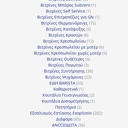
προϊόντα
1
Βιτρίνες Mπύρας Subzero
1
1
προϊόν
Βιτρίνες Self Service
1
προϊόν
1
Βιτρίνες Επιτραπέζιες για GN
1
15
προϊόν
Βιτρίνες Θερμαινόμενες
15
5
προϊόντα
Βιτρίνες Κατάψυξης
5
6
προϊόντα
Βιτρίνες Κρασιών
6
προϊόντα
12
Βιτρίνες Κρεοπωλείου
12
προϊόντα
6
Βιτρίνες Κρεοπωλείου με μοτέρ
6
προϊόντα
5
Βιτρίνες Κρεοπωλείου χωρίς μοτέρ
5
4
προϊόντα
Βιτρίνες Ουδέτερες
4
3
προϊόντα
Βιτρίνες Παγωτού
3
προϊόντα
38
Βιτρίνες Συντήρησης
38
22
προϊόντα
Βιτρίνες Ψυχόμενες
22
53
προϊόντα
ΕΙΔΗ BARISTA
53
προϊόντα
1
Καθαριστικά
1
προϊόν
2
Κουτάλια Γευσιγνωσίας
2
προϊόντα
1
Κουτάλια Δοσομέτρησης
1
2
προϊόν
Πατητήρια
2
προϊόντα
282
Εξοπλισμός Εστίασης Exoplizein
282
65
προϊόντα
Διάφορα
65
προϊόντα
36
ΑΝΟΞΕΙΔΩΤΑ
36