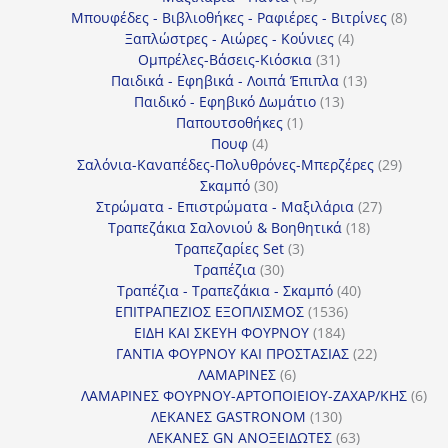
προϊόντα
8
Μπουφέδες - Βιβλιοθήκες - Ραφιέρες - Βιτρίνες
8
4
προϊό
Ξαπλώστρες - Αιώρες - Κούνιες
4
31
προϊόντα
Ομπρέλες-Βάσεις-Κιόσκια
31
προϊόντα
13
Παιδικά - Εφηβικά - Λοιπά Έπιπλα
13
13
προϊόντα
Παιδικό - Εφηβικό Δωμάτιο
13
1
προϊόντα
Παπουτσοθήκες
1
4
προϊόν
Πουφ
4
προϊόντα
29
Σαλόνια-Καναπέδες-Πολυθρόνες-Μπερζέρες
29
30
προϊόν
Σκαμπό
30
προϊόντα
27
Στρώματα - Επιστρώματα - Μαξιλάρια
27
18
προϊόντα
Τραπεζάκια Σαλονιού & Βοηθητικά
18
3
προϊόντα
Τραπεζαρίες Set
3
30
προϊόντα
Τραπέζια
30
προϊόντα
40
Τραπέζια - Τραπεζάκια - Σκαμπό
40
1536
προϊόντα
ΕΠΙΤΡΑΠΕΖΙΟΣ ΕΞΟΠΛΙΣΜΟΣ
1536
184
προϊόντα
ΕΙΔΗ ΚΑΙ ΣΚΕΥΗ ΦΟΥΡΝΟΥ
184
προϊόντα
22
ΓΑΝΤΙΑ ΦΟΥΡΝΟΥ ΚΑΙ ΠΡΟΣΤΑΣΙΑΣ
22
6
προϊόντα
ΛΑΜΑΡΙΝΕΣ
6
προϊόντα
6
ΛΑΜΑΡΙΝΕΣ ΦΟΥΡΝΟΥ-ΑΡΤΟΠΟΙΕΙΟΥ-ΖΑΧΑΡ/ΚΗΣ
6
130
προ
ΛΕΚΑΝΕΣ GASTRONOM
130
προϊόντα
63
ΛΕΚΑΝΕΣ GN ΑΝΟΞΕΙΔΩΤΕΣ
63