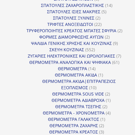
προϊόντα
14
ΣΠΑΤΟΥΛΕΣ ΖΑΧΑΡΟΠΛΑΣΤΙΚΗΣ
14
5
προϊόντα
ΣΠΑΤΟΥΛΕΣ ΙΣΙΕΣ ΜΑΚΡΙΕΣ
5
2
προϊόντα
ΣΠΑΤΟΥΛΕΣ ΞΥΛΙΝΕΣ
2
προϊόντα
22
ΤΡΙΦΤΕΣ ΑΝΟΞΕΙΔΩΤΟΙ
22
προϊόντα
2
ΤΡΥΦΕΡΟΠΟΙΗΤΕΣ ΚΡΕΑΤΟΣ ΜΠΑΤΕΣ ΣΦΥΡΙΑ
2
2
προϊόν
ΦΟΡΜΕΣ ΔΙΑΜΟΡΦΩΣΗΣ ΑΥΓΩΝ
2
προϊόντα
9
ΨΑΛΙΔΙΑ ΓΕΝΙΚΗΣ ΧΡΗΣΗΣ ΚΑΙ ΚΟΥΖΙΝΑΣ
9
552
προϊόντα
ΣΚΕΥΗ ΚΟΥΖΙΝΑΣ
552
προϊόντα
7
ΖΥΓΑΡΙΕΣ ΗΛΕΚΤΡΟΝΙΚΕΣ ΚΑΙ ΩΡΟΛΟΓΙΑΚΕΣ
7
61
προϊόν
ΘΕΡΜΟΜΕΤΡΑ ΑΝΑΛΟΓΙΚΑ ΚΑΙ ΨΗΦΙΑΚΑ
61
14
προϊόντ
ΘΕΡΜΟΜΕΤΡΑ
14
προϊόντα
1
ΘΕΡΜΟΜΕΤΡΑ ΑΚΙΔΑ
1
προϊόν
ΘΕΡΜΟΜΕΤΡΑ ΑΚΙΔΑ|ΕΠΙΤΡΑΠΕΖΙΟΣ
10
ΕΞΟΠΛΙΣΜΟΣ
10
προϊόντα
2
ΘΕΡΜΟΜΕΤΡΑ SOUS VIDE
2
προϊόντα
1
ΘΕΡΜΟΜΕΤΡΑ ΑΔΙΑΒΡΟΧΑ
1
2
προϊόν
ΘΕΡΜΟΜΕΤΡΑ ΤΣΕΠΗΣ
2
προϊόντα
4
ΘΕΡΜΟΜΕΤΡΑ - ΧΡΟΝΟΜΕΤΡΑ
4
1
προϊόντα
ΘΕΡΜΟΜΕΤΡΑ ΓΑΛΑΚΤΟΣ
1
2
προϊόν
ΘΕΡΜΟΜΕΤΡΑ ΖΑΧΑΡΗΣ
2
προϊόντα
3
ΘΕΡΜΟΜΕΤΡΑ ΚΡΕΑΤΟΣ
3