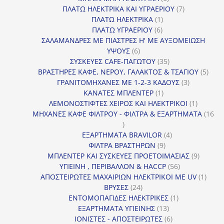
προϊόντα
7
ΠΛΑΤΩ ΗΛΕΚΤΡΙΚΑ ΚΑΙ ΥΓΡΑΕΡΙΟΥ
7
1
προϊόντα
ΠΛΑΤΩ ΗΛΕΚΤΡΙΚΑ
1
6
προϊόν
ΠΛΑΤΩ ΥΓΡΑΕΡΙΟΥ
6
προϊόντα
ΣΑΛΑΜΑΝΔΡΕΣ ΜΕ ΠΙΑΣΤΡΕΣ Η' ΜΕ ΑΥΞΟΜΕΙΩΣΗ
6
ΥΨΟΥΣ
6
προϊόντα
35
ΣΥΣΚΕΥΕΣ CAFE-ΠΑΓΩΤΟΥ
35
προϊόντα
5
ΒΡΑΣΤΗΡΕΣ ΚΑΦΕ, ΝΕΡΟΥ, ΓΑΛΑΚΤΟΣ & ΤΣΑΓΙΟΥ
5
3
προϊ
ΓΡΑΝΙΤΟΜΗΧΑΝΕΣ ΜΕ 1-2-3 ΚΑΔΟΥΣ
3
1
προϊόντα
ΚΑΝΑΤΕΣ ΜΠΛΕΝΤΕΡ
1
προϊόν
1
ΛΕΜΟΝΟΣΤΙΦΤΕΣ ΧΕΙΡΟΣ ΚΑΙ ΗΛΕΚΤΡΙΚΟΙ
1
προϊόν
ΜΗΧΑΝΕΣ ΚΑΦΕ ΦΙΛΤΡΟΥ - ΦΙΛΤΡΑ & ΕΞΑΡΤΗΜΑΤΑ
16
16
προϊόντα
4
ΕΞΑΡΤΗΜΑΤΑ BRAVILOR
4
9
προϊόντα
ΦΙΛΤΡΑ ΒΡΑΣΤΗΡΩΝ
9
προϊόντα
9
ΜΠΛΕΝΤΕΡ ΚΑΙ ΣΥΣΚΕΥΕΣ ΠΡΟΕΤΟΙΜΑΣΙΑΣ
9
56
προϊόντ
ΥΓΙΕΙΝΗ , ΠΕΡΙΒΑΛΛΟΝ & HACCP
56
προϊόντα
1
ΑΠΟΣΤΕΙΡΩΤΕΣ ΜΑΧΑΙΡΙΩΝ ΗΛΕΚΤΡΙΚΟΙ ΜΕ UV
1
24
προϊό
ΒΡΥΣΕΣ
24
προϊόντα
1
ΕΝΤΟΜΟΠΑΓΙΔΕΣ ΗΛΕΚΤΡΙΚΕΣ
1
13
προϊόν
ΕΞΑΡΤΗΜΑΤΑ ΥΓΙΕΙΝΗΣ
13
προϊόντα
6
ΙΟΝΙΣΤΕΣ - ΑΠΟΣΤΕΙΡΩΤΕΣ
6