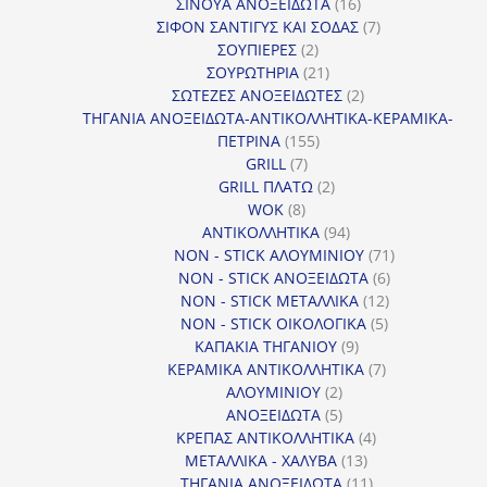
προϊόντα
16
ΣΙΝΟΥΑ ΑΝΟΞΕΙΔΩΤΑ
16
προϊόντα
7
ΣΙΦΟΝ ΣΑΝΤΙΓΥΣ ΚΑΙ ΣΟΔΑΣ
7
2
προϊόντα
ΣΟΥΠΙΕΡΕΣ
2
προϊόντα
21
ΣΟΥΡΩΤΗΡΙΑ
21
προϊόντα
2
ΣΩΤΕΖΕΣ ΑΝΟΞΕΙΔΩΤΕΣ
2
προϊόντα
ΤΗΓΑΝΙΑ ΑΝΟΞΕΙΔΩΤΑ-ΑΝΤΙΚΟΛΛΗΤΙΚΑ-ΚΕΡΑΜΙΚΑ-
155
ΠΕΤΡΙΝΑ
155
7
προϊόντα
GRILL
7
προϊόντα
2
GRILL ΠΛΑΤΩ
2
8
προϊόντα
WOK
8
προϊόντα
94
ΑΝΤΙΚΟΛΛΗΤΙΚΑ
94
προϊόντα
71
NON - STICK ΑΛΟΥΜΙΝΙΟΥ
71
6
προϊόντα
NON - STICK ΑΝΟΞΕΙΔΩΤΑ
6
12
προϊόντα
NON - STICK ΜΕΤΑΛΛΙΚΑ
12
5
προϊόντα
NON - STICK ΟΙΚΟΛΟΓΙΚΑ
5
9
προϊόντα
ΚΑΠΑΚΙΑ ΤΗΓΑΝΙΟΥ
9
προϊόντα
7
ΚΕΡΑΜΙΚΑ ΑΝΤΙΚΟΛΛΗΤΙΚΑ
7
2
προϊόντα
ΑΛΟΥΜΙΝΙΟΥ
2
προϊόντα
5
ΑΝΟΞΕΙΔΩΤΑ
5
προϊόντα
4
ΚΡΕΠΑΣ ΑΝΤΙΚΟΛΛΗΤΙΚΑ
4
13
προϊόντα
ΜΕΤΑΛΛΙΚΑ - ΧΑΛΥΒΑ
13
προϊόντα
11
ΤΗΓΑΝΙΑ ΑΝΟΞΕΙΔΩΤΑ
11