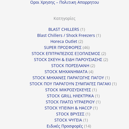
Οροι Χρησης – Πολιτικη Απορρητου
Κατηγορίες
1
BLAST CHILLERS
1
προϊόν
1
Blast Chillers / Shock Freezers
1
2
προϊόν
Horeca Outlet
2
προϊόντα
46
SUPER ΠΡΟΣΦΟΡΕΣ
46
προϊόντα
2
STOCK ΕΠΙΤΡΑΠΕΖΙΟΣ ΕΞΟΠΛΙΣΜΟΣ
2
προϊόντα
2
STOCK ΣΚΕΥΗ & ΕΙΔΗ ΠΑΡΟΥΣΙΑΣΗΣ
2
2
προϊόντα
STOCK ΠΟΡΣΕΛΑΝΗ
2
4
προϊόντα
STOCK ΜΗΧΑΝΗΜΑΤΑ
4
προϊόντα
1
STOCK ΜΗΧΑΝΕΣ ΠΑΡΑΓΩΓΗΣ ΠΑΓΟΥ
1
προϊόν
1
STOCK ΠΟΥ ΠΑΡΑΓΟΥΝ ΣΥΜΠΑΓΕΣ ΠΑΓΑΚΙ
1
1
προϊόν
STOCK ΜΙΚΡΟΣΥΣΚΕΥΕΣ
1
προϊόν
1
STOCK GRILL ΗΛΕΚΤΡΙΚΑ
1
προϊόν
1
STOCK ΠΛΑΤΩ ΥΓΡΑΕΡΙΟΥ
1
1
προϊόν
STOCK ΥΓΙΕΙΝΗ & HACCP
1
1
προϊόν
STOCK ΒΡΥΣΕΣ
1
1
προϊόν
STOCK ΨΥΓΕΙΑ
1
προϊόν
14
Ειδικές Προσφορές
14