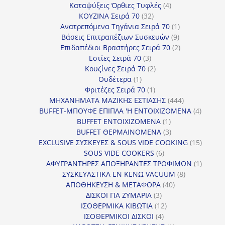
4
προϊόντα
Καταψύξεις Όρθιες Τυφλές
4
32
προϊόντα
ΚΟΥΖΙΝΑ Σειρά 70
32
προϊόντα
1
Ανατρεπόμενα Τηγάνια Σειρά 70
1
9
προϊόν
Βάσεις Επιτραπέζιων Συσκευών
9
προϊόντα
2
Επιδαπέδιοι Βραστήρες Σειρά 70
2
3
προϊόντα
Εστίες Σειρά 70
3
προϊόντα
2
Κουζίνες Σειρά 70
2
1
προϊόντα
Ουδέτερα
1
προϊόν
1
Φριτέζες Σειρά 70
1
προϊόν
444
ΜΗΧΑΝΗΜΑΤΑ ΜΑΖΙΚΗΣ ΕΣΤΙΑΣΗΣ
444
προϊόντα
4
BUFFET-ΜΠΟΥΦΕ ΕΠΙΠΛΑ 'Η ΕΝΤΟΙΧΙΖΟΜΕΝΑ
4
1
προϊόν
BUFFET ΕΝΤΟΙΧΙΖΟΜΕΝΑ
1
προϊόν
3
BUFFET ΘΕΡΜΑΙΝΟΜΕΝΑ
3
προϊόντα
15
EXCLUSIVE ΣΥΣΚΕΥΕΣ & SOUS VIDE COOKING
15
6
προϊόν
SOUS VIDE COOKERS
6
προϊόντα
1
ΑΦΥΓΡΑΝΤΗΡΕΣ ΑΠΟΞΗΡΑΝΤΕΣ ΤΡΟΦΙΜΩΝ
1
8
προϊόν
ΣΥΣΚΕΥΑΣΤΙΚΑ ΕΝ ΚΕΝΩ VACUUM
8
40
προϊόντα
ΑΠΟΘΗΚΕΥΣΗ & ΜΕΤΑΦΟΡΑ
40
3
προϊόντα
ΔΙΣΚΟΙ ΓΙΑ ΖΥΜΑΡΙΑ
3
προϊόντα
12
ΙΣΟΘΕΡΜΙΚΑ ΚΙΒΩΤΙΑ
12
4
προϊόντα
ΙΣΟΘΕΡΜΙΚΟΙ ΔΙΣΚΟΙ
4