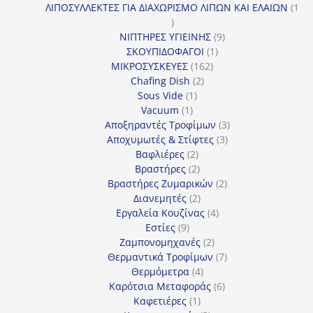
προϊόντα
ΛΙΠΟΣΥΛΛΕΚΤΕΣ ΓΙΑ ΔΙΑΧΩΡΙΣΜΟ ΛΙΠΩΝ ΚΑΙ ΕΛΑΙΩΝ
1
1
προϊόν
9
ΝΙΠΤΗΡΕΣ ΥΓΙΕΙΝΗΣ
9
1
προϊόντα
ΣΚΟΥΠΙΔΟΦΑΓΟΙ
1
162
προϊόν
ΜΙΚΡΟΣΥΣΚΕΥΕΣ
162
2
προϊόντα
Chafing Dish
2
1
προϊόντα
Sous Vide
1
1
προϊόν
Vacuum
1
προϊόν
3
Αποξηραντές Τροφίμων
3
3
προϊόντα
Αποχυμωτές & Στίφτες
3
2
προϊόντα
Βαφλιέρες
2
προϊόντα
2
Βραστήρες
2
προϊόντα
2
Βραστήρες Ζυμαρικών
2
2
προϊόντα
Διανεμητές
2
προϊόντα
4
Εργαλεία Κουζίνας
4
9
προϊόντα
Εστίες
9
προϊόντα
2
Ζαμπονομηχανές
2
προϊόντα
7
Θερμαντικά Τροφίμων
7
4
προϊόντα
Θερμόμετρα
4
προϊόντα
6
Καρότσια Μεταφοράς
6
1
προϊόντα
Καφετιέρες
1