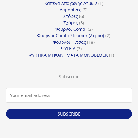
προϊόντα
1
Καπέλα Απαγωγής Ατμών
1
5
προϊόν
Λαμαρίνες
5
6
προϊόντα
Στόφες
6
προϊόντα
3
Σχάρες
3
προϊόντα
2
Φούρνοι Combi
2
προϊόντα
2
Φούρνοι Combi Steamer (Ατμού)
2
18
προϊόντα
Φούρνοι Πίτσας
18
2
προϊόντα
ΨΥΓΕΙΑ
2
προϊόντα
1
ΨΥΚΤΙΚΑ ΜΗΧΑΝΗΜΑΤΑ MONOBLOCK
1
προϊόν
Subscribe
SUBSCRIBE