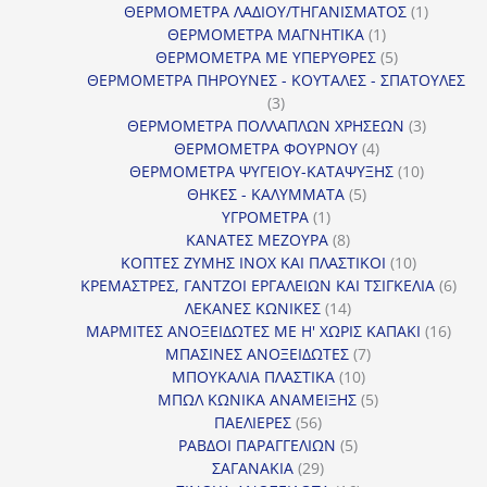
προϊόντα
1
ΘΕΡΜΟΜΕΤΡΑ ΛΑΔΙΟΥ/ΤΗΓΑΝΙΣΜΑΤΟΣ
1
1
προϊόν
ΘΕΡΜΟΜΕΤΡΑ ΜΑΓΝΗΤΙΚΑ
1
προϊόν
5
ΘΕΡΜΟΜΕΤΡΑ ΜΕ ΥΠΕΡΥΘΡΕΣ
5
προϊόντα
ΘΕΡΜΟΜΕΤΡΑ ΠΗΡΟΥΝΕΣ - ΚΟΥΤΑΛΕΣ - ΣΠΑΤΟΥΛΕΣ
3
3
προϊόντα
3
ΘΕΡΜΟΜΕΤΡΑ ΠΟΛΛΑΠΛΩΝ ΧΡΗΣΕΩΝ
3
4
προϊόντ
ΘΕΡΜΟΜΕΤΡΑ ΦΟΥΡΝΟΥ
4
προϊόντα
10
ΘΕΡΜΟΜΕΤΡΑ ΨΥΓΕΙΟΥ-ΚΑΤΑΨΥΞΗΣ
10
5
προϊόντα
ΘΗΚΕΣ - ΚΑΛΥΜΜΑΤΑ
5
1
προϊόντα
ΥΓΡΟΜΕΤΡΑ
1
προϊόν
8
ΚΑΝΑΤΕΣ ΜΕΖΟΥΡΑ
8
προϊόντα
10
ΚΟΠΤΕΣ ΖΥΜΗΣ INOX ΚΑΙ ΠΛΑΣΤΙΚΟΙ
10
προϊόντα
6
ΚΡΕΜΑΣΤΡΕΣ, ΓΑΝΤΖΟΙ ΕΡΓΑΛΕΙΩΝ ΚΑΙ ΤΣΙΓΚΕΛΙΑ
6
14
προϊ
ΛΕΚΑΝΕΣ ΚΩΝΙΚΕΣ
14
προϊόντα
16
ΜΑΡΜΙΤΕΣ ΑΝΟΞΕΙΔΩΤΕΣ ΜΕ Η' ΧΩΡΙΣ ΚΑΠΑΚΙ
16
7
προϊ
ΜΠΑΣΙΝΕΣ ΑΝΟΞΕΙΔΩΤΕΣ
7
10
προϊόντα
ΜΠΟΥΚΑΛΙΑ ΠΛΑΣΤΙΚΑ
10
προϊόντα
5
ΜΠΩΛ ΚΩΝΙΚΑ ΑΝΑΜΕΙΞΗΣ
5
56
προϊόντα
ΠΑΕΛΙΕΡΕΣ
56
προϊόντα
5
ΡΑΒΔΟΙ ΠΑΡΑΓΓΕΛΙΩΝ
5
29
προϊόντα
ΣΑΓΑΝΑΚΙΑ
29