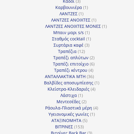
3
προϊόντα
Κάδοι
3
προϊόντα
1
Καρβουνιέρα
1
1
προϊόν
ΛΑΝΤΖΕΣ
1
προϊόν
1
ΛΑΝΤΖΕΣ ΑΝΟΙΧΤΕΣ
1
προϊόν
1
ΛΑΝΤΖΕΣ ΑΝΟΙΧΤΕΣ ΜΟΝΕΣ
1
1
προϊόν
Μπαιν μαρι s/s
1
προϊόν
1
Σταθμός cocktail
1
3
προϊόν
Συρτάρια καφέ
3
12
προϊόντα
Τραπέζια
12
προϊόντα
2
Τραπέζι απλύτων
2
προϊόντα
6
Τραπέζι επιτοίχιο
6
4
προϊόντα
Τραπέζι κέντρου
4
προϊόντα
36
ΑΝΤΑΛΛΑΚΤΙΚΑ MTH
36
προϊόντα
1
Βαλβίδες αποσυμπίεσης
1
4
προϊόν
Κλείστρα-Κλειδαριές
4
1
προϊόντα
Λάστιχα
1
προϊόν
2
Μεντεσέδες
2
προϊόντα
4
Ράουλα-Πλαστικά μέρη
4
1
προϊόντα
Υγειονομικές γωνίες
1
5
προϊόν
ΑΤΑΞΙΝΟΜΗΤΑ
5
153
προϊόντα
ΒΙΤΡΙΝΕΣ
153
προϊόντα
3
Βιτρίνες Back Bar
3