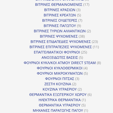
προϊόντα
17
ΒΙΤΡΙΝΕΣ ΘΕΡΜΑΙΝΟΜΕΝΕΣ
17
3
προϊόντα
ΒΙΤΡΙΝΕΣ ΚΡΑΣΙΩΝ
3
προϊόντα
5
ΒΙΤΡΙΝΕΣ ΚΡΕΑΤΩΝ
5
προϊόντα
7
ΒΙΤΡΙΝΕΣ ΟΥΔΕΤΕΡΕΣ
7
9
προϊόντα
ΒΙΤΡΙΝΕΣ ΠΑΓΩΤΟΥ
9
προϊόντα
2
ΒΙΤΡΙΝΕΣ ΤΥΡΙΩΝ ΑΛΛΑΝΤΙΚΩΝ
2
38
προϊόντα
ΒΙΤΡΙΝΕΣ ΨΥΧΟΜΕΝΕΣ
38
προϊόντα
23
ΒΙΤΡΙΝΕΣ ΕΠΙΔΑΠΕΔΙΕΣ ΨΥΧΟΜΕΝΕΣ
23
προϊόντα
11
ΒΙΤΡΙΝΕΣ ΕΠΙΤΡΑΠΕΖΙΕΣ ΨΥΧΟΜΕΝΕΣ
11
25
προϊόντ
ΕΠΑΓΓΕΛΜΑΤΙΚΟΙ ΦΟΥΡΝΟΙ
25
5
προϊόντα
ΑΝΟΞΕΙΔΩΤΕΣ ΒΑΣΕΙΣ
5
προϊόντα
8
ΦΟΥΡΝΟΙ ΚΥΚΛ/ΚΟΙ ΑΤΜΟΥ DIRECT STEAM
8
4
προϊόν
ΦΟΥΡΝΟΙ ΚΥΚΛΟΘΕΡΜΙΚΟΙ
4
προϊόντα
5
ΦΟΥΡΝΟΙ ΜΙΚΡΟΚΥΜΑΤΩΝ
5
3
προϊόντα
ΦΟΥΡΝΟΙ ΠΙΤΣΑΣ
3
2
προϊόντα
ΖΕΣΤΗ ΚΟΥΖΙΝΑ
2
προϊόντα
2
ΚΟΥΖΙΝΑ ΥΓΡΑΕΡΙΟΥ
2
προϊόντα
6
ΘΕΡΜΑΝΤΙΚΑ ΕΞΩΤΕΡΙΚΟΥ ΧΩΡΟΥ
6
1
προϊόντα
ΗΛΕΚΤΡΙΚΑ ΘΕΡΜΑΝΤΙΚΑ
1
5
προϊόν
ΘΕΡΜΑΝΤΙΚΑ ΥΓΡΑΕΡΙΟΥ
5
προϊόντα
1
ΜΗΧΑΝΕΣ ΠΑΡΑΓΩΓΗΣ ΠΑΓΟΥ
1