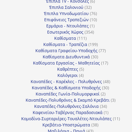
προϊόντα
6
Έπιπλα TV - Κονσόλες
6
32
προϊόντα
Έπιπλα Σαλονιού
32
προϊόντα
76
Έπιπλα Υπνοδωματίου
76
10
προϊόντα
Επιφάνειες Τραπεζιών
10
1
προϊόντα
Ερμάρια - Ντουλάπες
1
354
προϊόν
Εσωτερικός Χώρος
354
111
προϊόντα
Καθίσματα
111
προϊόντα
199
Καθίσματα - Τραπέζια
199
προϊόντα
77
Καθίσματα Γραφείου-Υποδοχής
77
30
προϊόντα
Καθίσματα Διευθυντικά
30
προϊόντα
17
Καθίσματα Εργασίας - Μαθητείας
17
5
προϊόντα
Καθρέπτες
5
4
προϊόντα
Καλόγεροι
4
προϊόντα
48
Καναπέδες - Καρέκλες - Πολυθρόνες
48
30
προϊόντα
Καναπέδες & Καθίσματα Υποδοχής
30
2
προϊόντα
Καναπέδες Γωνία-Πολυμορφικοί
2
προϊόντα
3
Καναπέδες-Πολυθρόνες & Σκαμπό Κρεβάτι
3
34
προϊόντ
Καναπέδες-Πολυθρόνες-Σαλόνια
34
προϊόντα
1
Καφενείου-Ταβέρνας Παραδοσιακά
1
προϊόν
11
Κομοδίνα-Συρταριέρες-Τουαλέτες-Ντουλάπες
11
38
προϊόν
Κρεβάτια-Υποστρώματα
38
43
προϊόντα
Μαξιλάρια - Πανιά
43