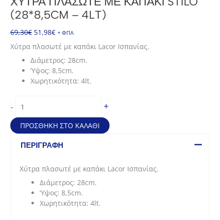
ΧΎΤΡΑ ΠΛΑΣΩΤΈ ΜΕ ΚΑΠΆΚΙ STILO
(28*8,5CM – 4LT)
Original
Η
69,30
€
51,98
€
+ ΦΠΑ
price
τρέχουσα
Χύτρα πλασωτέ με καπάκι Lacor Ισπανίας.
was:
τιμή
Διάμετρος: 28cm.
69,30€.
είναι:
Ύψος: 8,5cm.
51,98€.
Χωρητικότητα: 4lt.
Χύτρα
+
-
πλασωτέ
με
ΠΡΟΣΘΉΚΗ ΣΤΟ ΚΑΛΆΘΙ
καπάκι
Stilo
ΠΕΡΙΓΡΑΦΉ
(28*8,5cm
-
Χύτρα πλασωτέ με καπάκι Lacor Ισπανίας.
4lt)
Διάμετρος: 28cm.
ποσότητα
Ύψος: 8,5cm.
Χωρητικότητα: 4lt.