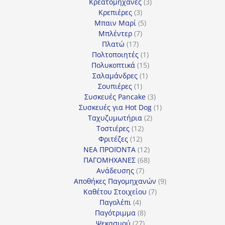
προϊόν
3
Κρεατομηχανές
3
3
προϊόντα
Κρεπιέρες
3
προϊόντα
5
Μπαιν Μαρί
5
7
προϊόντα
Μπλέντερ
7
17
προϊόντα
Πλατώ
17
προϊόντα
1
Πολτοποιητές
1
προϊόν
15
Πολυκοπτικά
15
1
προϊόντα
Σαλαμάνδρες
1
1
προϊόν
Σουπιέρες
1
προϊόν
3
Συσκευές Pancake
3
προϊόντα
1
Συσκευές για Hot Dog
1
2
προϊόν
Ταχυζυμωτήρια
2
12
προϊόντα
Τοστιέρες
12
12
προϊόντα
Φριτέζες
12
προϊόντα
12
ΝΕΑ ΠΡΟΪΟΝΤΑ
12
προϊόντα
68
ΠΑΓΟΜΗΧΑΝΕΣ
68
7
προϊόντα
Ανάδευσης
7
προϊόντα
9
Αποθήκες Παγομηχανών
9
7
προϊόντα
Καθέτου Στοιχείου
7
4
προϊόντα
Παγολέπι
4
προϊόντα
8
Παγότριμμα
8
27
προϊόντα
Ψεκασμού
27