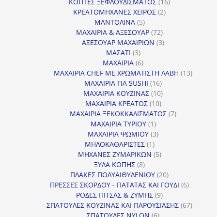
16
προϊόντα
ΚΟΠΤΕΣ ΞΕΦΛΟΥΔΙΣΜΑΤΟΣ
16
2
προϊόντα
ΚΡΕΑΤΟΜΗΧΑΝΕΣ ΧΕΙΡΟΣ
2
5
προϊόντα
ΜΑΝΤΟΛΙΝΑ
5
προϊόντα
72
ΜΑΧΑΙΡΙΑ & ΑΞΕΣΟΥΑΡ
72
προϊόντα
3
ΑΞΕΣΟΥΑΡ ΜΑΧΑΙΡΙΩΝ
3
3
προϊόντα
ΜΑΣΑΤΙ
3
προϊόντα
6
ΜΑΧΑΙΡΙΑ
6
προϊόντα
13
ΜΑΧΑΙΡΙΑ CHEF ΜΕ ΧΡΩΜΑΤΙΣΤΗ ΛΑΒΗ
13
16
προϊόντ
ΜΑΧΑΙΡΙΑ ΓΙΑ SUSHI
16
προϊόντα
10
ΜΑΧΑΙΡΙΑ ΚΟΥΖΙΝΑΣ
10
10
προϊόντα
ΜΑΧΑΙΡΙΑ ΚΡΕΑΤΟΣ
10
προϊόντα
7
ΜΑΧΑΙΡΙΑ ΞΕΚΟΚΚΑΛΙΣΜΑΤΟΣ
7
1
προϊόντα
ΜΑΧΑΙΡΙΑ ΤΥΡΙΟΥ
1
προϊόν
3
ΜΑΧΑΙΡΙΑ ΨΩΜΙΟΥ
3
1
προϊόντα
ΜΗΛΟΚΑΘΑΡΙΣΤΕΣ
1
προϊόν
5
ΜΗΧΑΝΕΣ ΖΥΜΑΡΙΚΩΝ
5
8
προϊόντα
ΞΥΛΑ ΚΟΠΗΣ
8
προϊόντα
20
ΠΛΑΚΕΣ ΠΟΛΥΑΙΘΥΛΕΝΙΟΥ
20
προϊόντα
6
ΠΡΕΣΣΕΣ ΣΚΟΡΔΟΥ - ΠΑΤΑΤΑΣ ΚΑΙ ΓΟΥΔΙ
6
9
προϊόντα
ΡΟΔΕΣ ΠΙΤΣΑΣ & ΖΥΜΗΣ
9
προϊόντα
67
ΣΠΑΤΟΥΛΕΣ ΚΟΥΖΙΝΑΣ ΚΑΙ ΠΑΡΟΥΣΙΑΣΗΣ
67
6
προϊόντ
ΣΠΑΤΟΥΛΕΣ NYLON
6