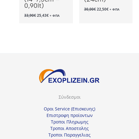
0,90lt)
Original
Η
30,00
€
22,50
€
+ ΦΠΑ
price
τρέχουσα
Original
Η
33,90
€
25,43
€
+ ΦΠΑ
was:
τιμή
price
τρέχουσα
30,00€.
είναι:
was:
τιμή
22,50€.
33,90€.
είναι:
25,43€.
Σύνδεσμοι
Οροι Service (Επισκευης)
Επιστροφη προϊοντων
Τροποι Πληρωμης
Τροποι Αποστολης
Τροποι Παραγγελιας