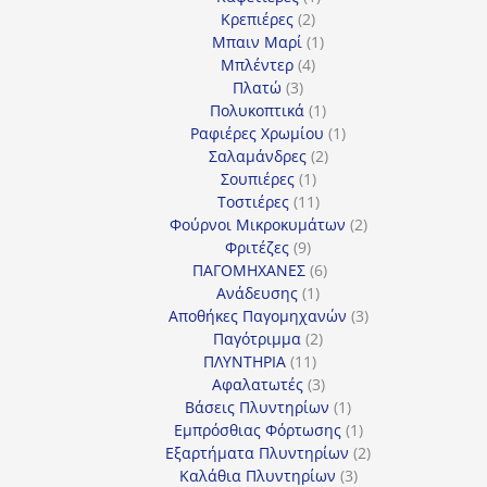
2
προϊόν
Κρεπιέρες
2
προϊόντα
1
Μπαιν Μαρί
1
4
προϊόν
Μπλέντερ
4
3
προϊόντα
Πλατώ
3
προϊόντα
1
Πολυκοπτικά
1
προϊόν
1
Ραφιέρες Χρωμίου
1
2
προϊόν
Σαλαμάνδρες
2
1
προϊόντα
Σουπιέρες
1
προϊόν
11
Τοστιέρες
11
προϊόντα
2
Φούρνοι Μικροκυμάτων
2
9
προϊόντα
Φριτέζες
9
προϊόντα
6
ΠΑΓΟΜΗΧΑΝΕΣ
6
1
προϊόντα
Ανάδευσης
1
προϊόν
3
Αποθήκες Παγομηχανών
3
2
προϊόντα
Παγότριμμα
2
11
προϊόντα
ΠΛΥΝΤΗΡΙΑ
11
προϊόντα
3
Αφαλατωτές
3
προϊόντα
1
Βάσεις Πλυντηρίων
1
προϊόν
1
Εμπρόσθιας Φόρτωσης
1
προϊόν
2
Εξαρτήματα Πλυντηρίων
2
3
προϊόντα
Καλάθια Πλυντηρίων
3