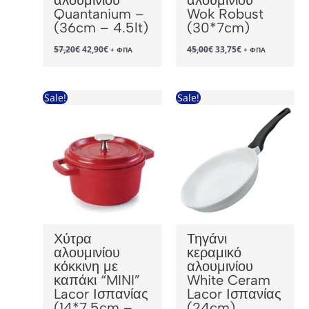
Quantanium –
Wok Robust
(36cm – 4.5lt)
(30*7cm)
Original
Η
Original
Η
57,20
€
42,90
€
45,00
€
33,75
€
+ ΦΠΑ
+ ΦΠΑ
price
τρέχουσα
price
τρέχουσα
was:
τιμή
was:
τιμή
57,20€.
είναι:
45,00€.
είναι:
42,90€.
33,75€.
Sale!
Sale!
Χύτρα
Τηγάνι
αλουμινίου
κεραμικό
κόκκινη με
αλουμινίου
καπάκι “MINI”
White Ceram
Lacor Ισπανίας
Lacor Ισπανίας
(14*7,5cm –
(24cm)