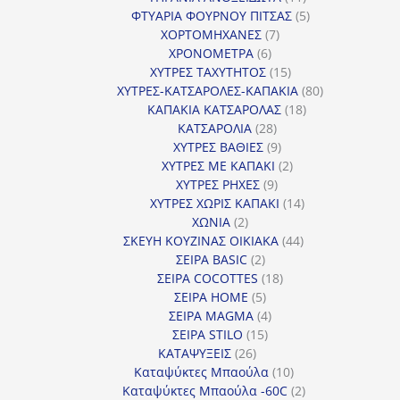
προϊόντα
5
ΦΤΥΑΡΙΑ ΦΟΥΡΝΟΥ ΠΙΤΣΑΣ
5
7
προϊόντα
ΧΟΡΤΟΜΗΧΑΝΕΣ
7
6
προϊόντα
ΧΡΟΝΟΜΕΤΡΑ
6
προϊόντα
15
ΧΥΤΡΕΣ ΤΑΧΥΤΗΤΟΣ
15
προϊόντα
80
ΧΥΤΡΕΣ-ΚΑΤΣΑΡΟΛΕΣ-ΚΑΠΑΚΙΑ
80
18
προϊόντα
ΚΑΠΑΚΙΑ ΚΑΤΣΑΡΟΛΑΣ
18
28
προϊόντα
ΚΑΤΣΑΡΟΛΙΑ
28
προϊόντα
9
ΧΥΤΡΕΣ ΒΑΘΙΕΣ
9
προϊόντα
2
ΧΥΤΡΕΣ ΜΕ ΚΑΠΑΚΙ
2
9
προϊόντα
ΧΥΤΡΕΣ ΡΗΧΕΣ
9
προϊόντα
14
ΧΥΤΡΕΣ ΧΩΡΙΣ ΚΑΠΑΚΙ
14
2
προϊόντα
ΧΩΝΙΑ
2
προϊόντα
44
ΣΚΕΥΗ ΚΟΥΖΙΝΑΣ ΟΙΚΙΑΚΑ
44
2
προϊόντα
ΣΕΙΡΑ BASIC
2
προϊόντα
18
ΣΕΙΡΑ COCOTTES
18
5
προϊόντα
ΣΕΙΡΑ HOME
5
προϊόντα
4
ΣΕΙΡΑ MAGMA
4
15
προϊόντα
ΣΕΙΡΑ STILO
15
26
προϊόντα
ΚΑΤΑΨΥΞΕΙΣ
26
προϊόντα
10
Καταψύκτες Μπαούλα
10
προϊόντα
2
Καταψύκτες Μπαούλα -60C
2