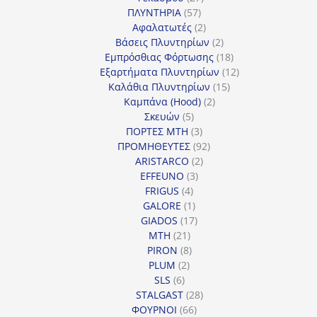
57
προϊόντα
ΠΛΥΝΤΗΡΙΑ
57
προϊόντα
2
Αφαλατωτές
2
προϊόντα
2
Βάσεις Πλυντηρίων
2
προϊόντα
18
Εμπρόσθιας Φόρτωσης
18
προϊόντα
12
Εξαρτήματα Πλυντηρίων
12
15
προϊόντα
Καλάθια Πλυντηρίων
15
2
προϊόντα
Καμπάνα (Hood)
2
5
προϊόντα
Σκευών
5
προϊόντα
3
ΠΟΡΤΕΣ MTH
3
προϊόντα
92
ΠΡΟΜΗΘΕΥΤΕΣ
92
2
προϊόντα
ARISTARCO
2
3
προϊόντα
EFFEUNO
3
4
προϊόντα
FRIGUS
4
προϊόντα
1
GALORE
1
προϊόν
17
GIADOS
17
21
προϊόντα
MTH
21
προϊόντα
8
PIRON
8
2
προϊόντα
PLUM
2
6
προϊόντα
SLS
6
προϊόντα
28
STALGAST
28
66
προϊόντα
ΦΟΥΡΝΟΙ
66