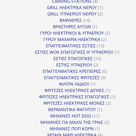
4
προϊόντ
CARVING STATIONS
4
προϊόντα
1
GRILL ΗΛΕΚΤΡΙΚΑ ΝΕΡΟΥ
1
2
προϊόν
GRILL ΥΓΡΑΕΡΙΟΥ ΝΕΡΟΥ
2
14
προϊόντα
ΒΑΦΛΙΕΡΕΣ
14
προϊόντα
1
ΒΡΑΣΤΗΡΕΣ ΑΥΓΩΝ
1
προϊόν
2
ΓΥΡΟΙ ΗΛΕΚΤΡΙΚΟΙ & ΥΓΡΑΕΡΙΟΥ
2
2
προϊόντα
ΓΥΡΟΥ ΜΑΧΑΙΡΙΑ ΗΛΕΚΤΡΙΚΑ
2
13
προϊόντα
ΕΠΑΓΓΕΛΜΑΤΙΚΕΣ ΕΣΤΙΕΣ
13
προϊόντα
1
ΕΣΤΙΕΣ WOK ΕΠΑΓΩΓΙΚΕΣ Η' ΥΓΡΑΕΡΙΟΥ
1
10
προϊόν
ΕΣΤΙΕΣ ΕΠΑΓΩΓΙΚΕΣ
10
2
προϊόντα
ΕΣΤΙΕΣ ΥΓΡΑΕΡΙΟΥ
2
προϊόντα
6
ΕΠΑΓΓΕΛΜΑΤΙΚΕΣ ΚΡΕΠΙΕΡΕΣ
6
5
προϊόντα
ΕΠΑΓΓΕΛΜΑΤΙΚΕΣ ΦΡΙΤΕΖΕΣ
5
1
προϊόντα
ΦΙΛΤΡΑ ΛΑΔΙΟΥ
1
προϊόν
1
ΦΡΙΤΕΖΕΣ ΗΛΕΚΤΡΙΚΕΣ ΔΙΠΛΕΣ
1
προϊόν
1
ΦΡΙΤΕΖΕΣ ΗΛΕΚΤΡΙΚΕΣ ΕΠΑΓΩΓΙΚΕΣ
1
2
προϊόν
ΦΡΙΤΕΖΕΣ ΗΛΕΚΤΡΙΚΕΣ ΜΟΝΕΣ
2
1
προϊόντα
ΘΕΡΜΑΝΤΙΚΑ ΦΑΓΗΤΟΥ
1
11
προϊόν
ΜΗΧΑΝΕΣ HOT DOG
11
προϊόντα
2
ΜΗΧΑΝΕΣ ΓΙΑ ΜΑΛΛΙ ΤΗΣ ΓΡΙΑΣ
2
1
προϊόντα
ΜΗΧΑΝΕΣ ΠΟΠ ΚΟΡΝ
1
προϊόν
6
ΜΠΑΙΝ ΜΑΡΙ ΗΛΕΚΤΡΙΚΑ
6