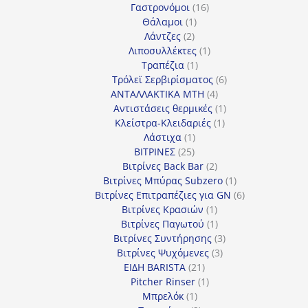
προϊόντα
16
Γαστρονόμοι
16
1
προϊόντα
Θάλαμοι
1
2
προϊόν
Λάντζες
2
προϊόντα
1
Λιποσυλλέκτες
1
1
προϊόν
Τραπέζια
1
προϊόν
6
Τρόλεϊ Σερβιρίσματος
6
4
προϊόντα
ΑΝΤΑΛΛΑΚΤΙΚΑ MTH
4
προϊόντα
1
Αντιστάσεις θερμικές
1
1
προϊόν
Κλείστρα-Κλειδαριές
1
1
προϊόν
Λάστιχα
1
25
προϊόν
ΒΙΤΡΙΝΕΣ
25
προϊόντα
2
Βιτρίνες Back Bar
2
προϊόντα
1
Βιτρίνες Mπύρας Subzero
1
προϊόν
6
Βιτρίνες Επιτραπέζιες για GN
6
1
προϊόντα
Βιτρίνες Κρασιών
1
προϊόν
1
Βιτρίνες Παγωτού
1
προϊόν
3
Βιτρίνες Συντήρησης
3
3
προϊόντα
Βιτρίνες Ψυχόμενες
3
21
προϊόντα
ΕΙΔΗ BARISTA
21
προϊόντα
1
Pitcher Rinser
1
1
προϊόν
Μπρελόκ
1