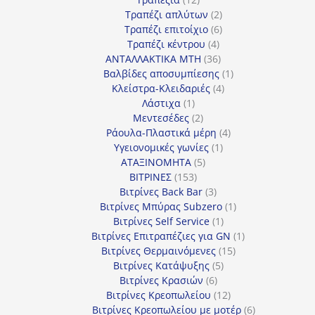
προϊόντα
2
Τραπέζι απλύτων
2
προϊόντα
6
Τραπέζι επιτοίχιο
6
4
προϊόντα
Τραπέζι κέντρου
4
προϊόντα
36
ΑΝΤΑΛΛΑΚΤΙΚΑ MTH
36
προϊόντα
1
Βαλβίδες αποσυμπίεσης
1
4
προϊόν
Κλείστρα-Κλειδαριές
4
1
προϊόντα
Λάστιχα
1
προϊόν
2
Μεντεσέδες
2
προϊόντα
4
Ράουλα-Πλαστικά μέρη
4
1
προϊόντα
Υγειονομικές γωνίες
1
5
προϊόν
ΑΤΑΞΙΝΟΜΗΤΑ
5
153
προϊόντα
ΒΙΤΡΙΝΕΣ
153
προϊόντα
3
Βιτρίνες Back Bar
3
προϊόντα
1
Βιτρίνες Mπύρας Subzero
1
1
προϊόν
Βιτρίνες Self Service
1
προϊόν
1
Βιτρίνες Επιτραπέζιες για GN
1
15
προϊόν
Βιτρίνες Θερμαινόμενες
15
5
προϊόντα
Βιτρίνες Κατάψυξης
5
6
προϊόντα
Βιτρίνες Κρασιών
6
προϊόντα
12
Βιτρίνες Κρεοπωλείου
12
προϊόντα
6
Βιτρίνες Κρεοπωλείου με μοτέρ
6