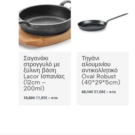
Σαγανάκι
Τηγάνι
στρογγυλό με
αλουμινίου
ξύλινη βάση
αντικολλητικό
Lacor Ισπανίας
Oval Robust
(12cm –
(40*29*5cm)
200ml)
Original
Η
68,10
€
51,08
€
+ ΦΠΑ
price
τρέχουσα
Original
Η
15,80
€
11,85
€
+ ΦΠΑ
was:
τιμή
price
τρέχουσα
68,10€.
είναι:
was:
τιμή
51,08€.
15,80€.
είναι:
11,85€.