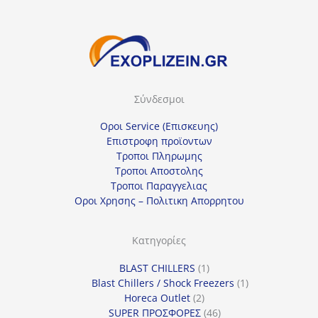
Σύνδεσμοι
Οροι Service (Επισκευης)
Επιστροφη προϊοντων
Τροποι Πληρωμης
Τροποι Αποστολης
Τροποι Παραγγελιας
Οροι Χρησης – Πολιτικη Απορρητου
Κατηγορίες
1
BLAST CHILLERS
1
προϊόν
1
Blast Chillers / Shock Freezers
1
2
προϊόν
Horeca Outlet
2
προϊόντα
46
SUPER ΠΡΟΣΦΟΡΕΣ
46