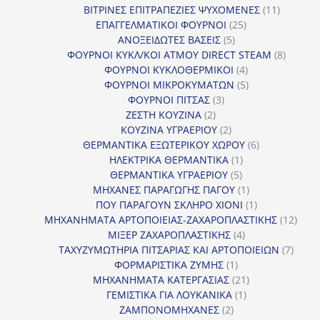
προϊόντα
11
ΒΙΤΡΙΝΕΣ ΕΠΙΤΡΑΠΕΖΙΕΣ ΨΥΧΟΜΕΝΕΣ
11
25
προϊόντ
ΕΠΑΓΓΕΛΜΑΤΙΚΟΙ ΦΟΥΡΝΟΙ
25
5
προϊόντα
ΑΝΟΞΕΙΔΩΤΕΣ ΒΑΣΕΙΣ
5
προϊόντα
8
ΦΟΥΡΝΟΙ ΚΥΚΛ/ΚΟΙ ΑΤΜΟΥ DIRECT STEAM
8
4
προϊόν
ΦΟΥΡΝΟΙ ΚΥΚΛΟΘΕΡΜΙΚΟΙ
4
προϊόντα
5
ΦΟΥΡΝΟΙ ΜΙΚΡΟΚΥΜΑΤΩΝ
5
3
προϊόντα
ΦΟΥΡΝΟΙ ΠΙΤΣΑΣ
3
2
προϊόντα
ΖΕΣΤΗ ΚΟΥΖΙΝΑ
2
προϊόντα
2
ΚΟΥΖΙΝΑ ΥΓΡΑΕΡΙΟΥ
2
προϊόντα
6
ΘΕΡΜΑΝΤΙΚΑ ΕΞΩΤΕΡΙΚΟΥ ΧΩΡΟΥ
6
1
προϊόντα
ΗΛΕΚΤΡΙΚΑ ΘΕΡΜΑΝΤΙΚΑ
1
5
προϊόν
ΘΕΡΜΑΝΤΙΚΑ ΥΓΡΑΕΡΙΟΥ
5
προϊόντα
1
ΜΗΧΑΝΕΣ ΠΑΡΑΓΩΓΗΣ ΠΑΓΟΥ
1
προϊόν
1
ΠΟΥ ΠΑΡΑΓΟΥΝ ΣΚΛΗΡΟ ΧΙΟΝΙ
1
προϊόν
12
ΜΗΧΑΝΗΜΑΤΑ ΑΡΤΟΠΟΙΕΙΑΣ-ΖΑΧΑΡΟΠΛΑΣΤΙΚΗΣ
12
4
προϊ
ΜΙΞΕΡ ΖΑΧΑΡΟΠΛΑΣΤΙΚΗΣ
4
προϊόντα
7
ΤΑΧΥΖΥΜΩΤΗΡΙΑ ΠΙΤΣΑΡΙΑΣ ΚΑΙ ΑΡΤΟΠΟΙΕΙΩΝ
7
1
προϊό
ΦΟΡΜΑΡΙΣΤΙΚΑ ΖΥΜΗΣ
1
προϊόν
21
ΜΗΧΑΝΗΜΑΤΑ ΚΑΤΕΡΓΑΣΙΑΣ
21
1
προϊόντα
ΓΕΜΙΣΤΙΚΑ ΓΙΑ ΛΟΥΚΑΝΙΚΑ
1
2
προϊόν
ΖΑΜΠΟΝΟΜΗΧΑΝΕΣ
2