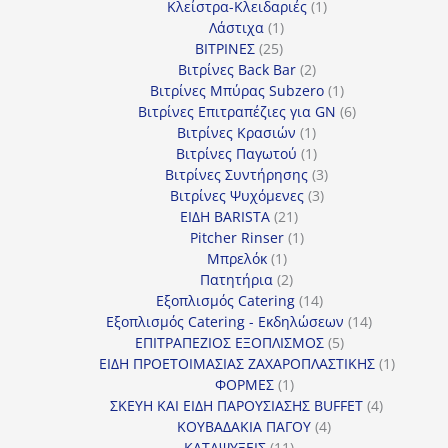
1
προϊόν
Κλείστρα-Κλειδαριές
1
1
προϊόν
Λάστιχα
1
25
προϊόν
ΒΙΤΡΙΝΕΣ
25
προϊόντα
2
Βιτρίνες Back Bar
2
προϊόντα
1
Βιτρίνες Mπύρας Subzero
1
προϊόν
6
Βιτρίνες Επιτραπέζιες για GN
6
1
προϊόντα
Βιτρίνες Κρασιών
1
προϊόν
1
Βιτρίνες Παγωτού
1
προϊόν
3
Βιτρίνες Συντήρησης
3
3
προϊόντα
Βιτρίνες Ψυχόμενες
3
21
προϊόντα
ΕΙΔΗ BARISTA
21
προϊόντα
1
Pitcher Rinser
1
1
προϊόν
Μπρελόκ
1
προϊόν
2
Πατητήρια
2
προϊόντα
14
Εξοπλισμός Catering
14
προϊόντα
14
Εξοπλισμός Catering - Εκδηλώσεων
14
5
προϊόντα
ΕΠΙΤΡΑΠΕΖΙΟΣ ΕΞΟΠΛΙΣΜΟΣ
5
προϊόντα
1
ΕΙΔΗ ΠΡΟΕΤΟΙΜΑΣΙΑΣ ΖΑΧΑΡΟΠΛΑΣΤΙΚΗΣ
1
1
προϊόν
ΦΟΡΜΕΣ
1
προϊόν
4
ΣΚΕΥΗ ΚΑΙ ΕΙΔΗ ΠΑΡΟΥΣΙΑΣΗΣ BUFFET
4
4
προϊόντα
ΚΟΥΒΑΔΑΚΙΑ ΠΑΓΟΥ
4
11
προϊόντα
ΚΑΤΑΨΥΞΕΙΣ
11