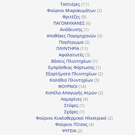
προϊόν
11
Τοστιέρες
11
προϊόντα
2
Φούρνοι Μικροκυμάτων
2
9
προϊόντα
Φριτέζες
9
προϊόντα
6
ΠΑΓΟΜΗΧΑΝΕΣ
6
1
προϊόντα
Ανάδευσης
1
προϊόν
3
Αποθήκες Παγομηχανών
3
2
προϊόντα
Παγότριμμα
2
11
προϊόντα
ΠΛΥΝΤΗΡΙΑ
11
προϊόντα
3
Αφαλατωτές
3
προϊόντα
1
Βάσεις Πλυντηρίων
1
προϊόν
1
Εμπρόσθιας Φόρτωσης
1
προϊόν
2
Εξαρτήματα Πλυντηρίων
2
3
προϊόντα
Καλάθια Πλυντηρίων
3
14
προϊόντα
ΦΟΥΡΝΟΙ
14
προϊόντα
2
Καπέλα Απαγωγής Ατμών
2
4
προϊόντα
Λαμαρίνες
4
1
προϊόντα
Στόφες
1
προϊόν
1
Σχάρες
1
προϊόν
2
Φούρνοι Κυκλοθερμικοί Ηλεκτρικοί
2
4
προϊόντα
Φούρνοι Πίτσας
4
2
προϊόντα
ΨΥΓΕΙΑ
2