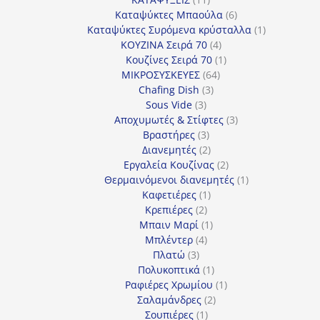
προϊόντα
6
Καταψύκτες Μπαούλα
6
προϊόντα
1
Καταψύκτες Συρόμενα κρύσταλλα
1
4
προϊόν
ΚΟΥΖΙΝΑ Σειρά 70
4
προϊόντα
1
Κουζίνες Σειρά 70
1
64
προϊόν
ΜΙΚΡΟΣΥΣΚΕΥΕΣ
64
3
προϊόντα
Chafing Dish
3
3
προϊόντα
Sous Vide
3
προϊόντα
3
Αποχυμωτές & Στίφτες
3
3
προϊόντα
Βραστήρες
3
προϊόντα
2
Διανεμητές
2
προϊόντα
2
Εργαλεία Κουζίνας
2
προϊόντα
1
Θερμαινόμενοι διανεμητές
1
1
προϊόν
Καφετιέρες
1
2
προϊόν
Κρεπιέρες
2
προϊόντα
1
Μπαιν Μαρί
1
4
προϊόν
Μπλέντερ
4
3
προϊόντα
Πλατώ
3
προϊόντα
1
Πολυκοπτικά
1
προϊόν
1
Ραφιέρες Χρωμίου
1
2
προϊόν
Σαλαμάνδρες
2
1
προϊόντα
Σουπιέρες
1