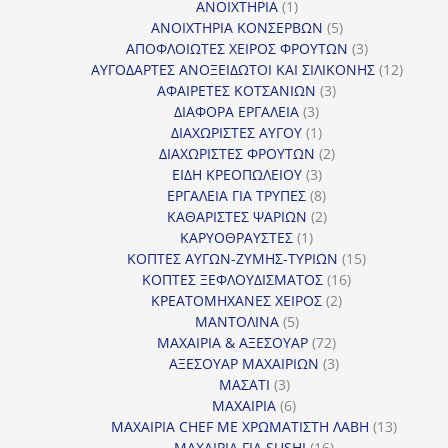
1
προϊόντα
ΑΝΟΙΧΤΗΡΙΑ
1
προϊόν
5
ΑΝΟΙΧΤΗΡΙΑ ΚΟΝΣΕΡΒΩΝ
5
προϊόντα
3
ΑΠΟΦΛΟΙΩΤΕΣ ΧΕΙΡΟΣ ΦΡΟΥΤΩΝ
3
προϊόντα
12
ΑΥΓΟΔΑΡΤΕΣ ΑΝΟΞΕΙΔΩΤΟΙ ΚΑΙ ΣΙΛΙΚΟΝΗΣ
12
3
προϊόν
ΑΦΑΙΡΕΤΕΣ ΚΟΤΣΑΝΙΩΝ
3
3
προϊόντα
ΔΙΑΦΟΡΑ ΕΡΓΑΛΕΙΑ
3
προϊόντα
1
ΔΙΑΧΩΡΙΣΤΕΣ ΑΥΓΟΥ
1
προϊόν
2
ΔΙΑΧΩΡΙΣΤΕΣ ΦΡΟΥΤΩΝ
2
3
προϊόντα
ΕΙΔΗ ΚΡΕΟΠΩΛΕΙΟΥ
3
προϊόντα
8
ΕΡΓΑΛΕΙΑ ΓΙΑ ΤΡΥΠΕΣ
8
προϊόντα
2
ΚΑΘΑΡΙΣΤΕΣ ΨΑΡΙΩΝ
2
1
προϊόντα
ΚΑΡΥΟΘΡΑΥΣΤΕΣ
1
προϊόν
15
ΚΟΠΤΕΣ ΑΥΓΩΝ-ΖΥΜΗΣ-ΤΥΡΙΩΝ
15
16
προϊόντα
ΚΟΠΤΕΣ ΞΕΦΛΟΥΔΙΣΜΑΤΟΣ
16
2
προϊόντα
ΚΡΕΑΤΟΜΗΧΑΝΕΣ ΧΕΙΡΟΣ
2
5
προϊόντα
ΜΑΝΤΟΛΙΝΑ
5
προϊόντα
72
ΜΑΧΑΙΡΙΑ & ΑΞΕΣΟΥΑΡ
72
προϊόντα
3
ΑΞΕΣΟΥΑΡ ΜΑΧΑΙΡΙΩΝ
3
3
προϊόντα
ΜΑΣΑΤΙ
3
προϊόντα
6
ΜΑΧΑΙΡΙΑ
6
προϊόντα
13
ΜΑΧΑΙΡΙΑ CHEF ΜΕ ΧΡΩΜΑΤΙΣΤΗ ΛΑΒΗ
13
16
προϊόντ
ΜΑΧΑΙΡΙΑ ΓΙΑ SUSHI
16