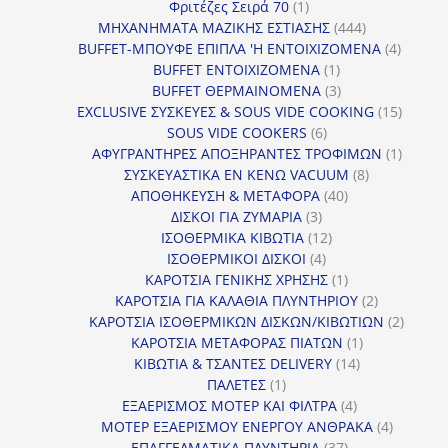
προϊόν
1
Φριτέζες Σειρά 70
1
προϊόν
444
ΜΗΧΑΝΗΜΑΤΑ ΜΑΖΙΚΗΣ ΕΣΤΙΑΣΗΣ
444
προϊόντα
4
BUFFET-ΜΠΟΥΦΕ ΕΠΙΠΛΑ 'Η ΕΝΤΟΙΧΙΖΟΜΕΝΑ
4
1
προϊόν
BUFFET ΕΝΤΟΙΧΙΖΟΜΕΝΑ
1
προϊόν
3
BUFFET ΘΕΡΜΑΙΝΟΜΕΝΑ
3
προϊόντα
15
EXCLUSIVE ΣΥΣΚΕΥΕΣ & SOUS VIDE COOKING
15
6
προϊόν
SOUS VIDE COOKERS
6
προϊόντα
1
ΑΦΥΓΡΑΝΤΗΡΕΣ ΑΠΟΞΗΡΑΝΤΕΣ ΤΡΟΦΙΜΩΝ
1
8
προϊόν
ΣΥΣΚΕΥΑΣΤΙΚΑ ΕΝ ΚΕΝΩ VACUUM
8
40
προϊόντα
ΑΠΟΘΗΚΕΥΣΗ & ΜΕΤΑΦΟΡΑ
40
3
προϊόντα
ΔΙΣΚΟΙ ΓΙΑ ΖΥΜΑΡΙΑ
3
προϊόντα
12
ΙΣΟΘΕΡΜΙΚΑ ΚΙΒΩΤΙΑ
12
4
προϊόντα
ΙΣΟΘΕΡΜΙΚΟΙ ΔΙΣΚΟΙ
4
προϊόντα
1
ΚΑΡΟΤΣΙΑ ΓΕΝΙΚΗΣ ΧΡΗΣΗΣ
1
προϊόν
2
ΚΑΡΟΤΣΙΑ ΓΙΑ ΚΑΛΑΘΙΑ ΠΛΥΝΤΗΡΙΟΥ
2
προϊόντα
2
ΚΑΡΟΤΣΙΑ ΙΣΟΘΕΡΜΙΚΩΝ ΔΙΣΚΩΝ/ΚΙΒΩΤΙΩΝ
2
1
προϊόν
ΚΑΡΟΤΣΙΑ ΜΕΤΑΦΟΡΑΣ ΠΙΑΤΩΝ
1
14
προϊόν
ΚΙΒΩΤΙΑ & ΤΣΑΝΤΕΣ DELIVERY
14
1
προϊόντα
ΠΑΛΕΤΕΣ
1
προϊόν
4
ΕΞΑΕΡΙΣΜΟΣ ΜΟΤΕΡ ΚΑΙ ΦΙΛΤΡΑ
4
προϊόντα
4
ΜΟΤΕΡ ΕΞΑΕΡΙΣΜΟΥ ΕΝΕΡΓΟΥ ΑΝΘΡΑΚΑ
4
37
προϊόντ
ΕΠΑΓΓΕΛΜΑΤΙΚΑ ΠΛΥΝΤΗΡΙΑ
37