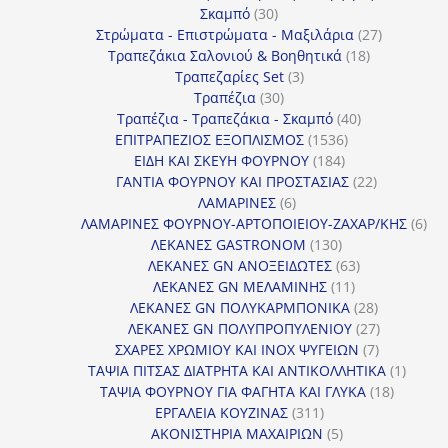
30
προϊόν
Σκαμπό
30
προϊόντα
27
Στρώματα - Επιστρώματα - Μαξιλάρια
27
18
προϊόντα
Τραπεζάκια Σαλονιού & Βοηθητικά
18
3
προϊόντα
Τραπεζαρίες Set
3
30
προϊόντα
Τραπέζια
30
προϊόντα
40
Τραπέζια - Τραπεζάκια - Σκαμπό
40
1536
προϊόντα
ΕΠΙΤΡΑΠΕΖΙΟΣ ΕΞΟΠΛΙΣΜΟΣ
1536
184
προϊόντα
ΕΙΔΗ ΚΑΙ ΣΚΕΥΗ ΦΟΥΡΝΟΥ
184
προϊόντα
22
ΓΑΝΤΙΑ ΦΟΥΡΝΟΥ ΚΑΙ ΠΡΟΣΤΑΣΙΑΣ
22
6
προϊόντα
ΛΑΜΑΡΙΝΕΣ
6
προϊόντα
6
ΛΑΜΑΡΙΝΕΣ ΦΟΥΡΝΟΥ-ΑΡΤΟΠΟΙΕΙΟΥ-ΖΑΧΑΡ/ΚΗΣ
6
130
προ
ΛΕΚΑΝΕΣ GASTRONOM
130
προϊόντα
63
ΛΕΚΑΝΕΣ GN ΑΝΟΞΕΙΔΩΤΕΣ
63
11
προϊόντα
ΛΕΚΑΝΕΣ GN ΜΕΛΑΜΙΝΗΣ
11
προϊόντα
28
ΛΕΚΑΝΕΣ GN ΠΟΛΥΚΑΡΜΠΟΝΙΚΑ
28
προϊόντα
27
ΛΕΚΑΝΕΣ GN ΠΟΛΥΠΡΟΠΥΛΕΝΙΟΥ
27
7
προϊόντα
ΣΧΑΡΕΣ ΧΡΩΜΙΟΥ ΚΑΙ INOX ΨΥΓΕΙΩΝ
7
προϊόντα
1
ΤΑΨΙΑ ΠΙΤΣΑΣ ΔΙΑΤΡΗΤΑ ΚΑΙ ΑΝΤΙΚΟΛΛΗΤΙΚΑ
1
18
προϊόν
ΤΑΨΙΑ ΦΟΥΡΝΟΥ ΓΙΑ ΦΑΓΗΤΑ ΚΑΙ ΓΛΥΚΑ
18
311
προϊόντ
ΕΡΓΑΛΕΙΑ ΚΟΥΖΙΝΑΣ
311
προϊόντα
5
ΑΚΟΝΙΣΤΗΡΙΑ ΜΑΧΑΙΡΙΩΝ
5