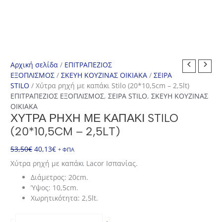
Αρχική σελίδα
/
ΕΠΙΤΡΑΠΕΖΙΟΣ
ΕΞΟΠΛΙΣΜΟΣ
/
ΣΚΕΥΗ ΚΟΥΖΙΝΑΣ ΟΙΚΙΑΚΑ
/
ΣΕΙΡΑ
STILO
/ Χύτρα ρηχή με καπάκι Stilo (20*10,5cm – 2,5lt)
ΕΠΙΤΡΑΠΕΖΙΟΣ ΕΞΟΠΛΙΣΜΟΣ
,
ΣΕΙΡΑ STILO
,
ΣΚΕΥΗ ΚΟΥΖΙΝΑΣ
ΟΙΚΙΑΚΑ
ΧΎΤΡΑ ΡΗΧΉ ΜΕ ΚΑΠΆΚΙ STILO
(20*10,5CM – 2,5LT)
Original
Η
53,50
€
40,13
€
+ ΦΠΑ
price
τρέχουσα
Χύτρα ρηχή με καπάκι Lacor Ισπανίας.
was:
τιμή
Διάμετρος: 20cm.
53,50€.
είναι:
Ύψος: 10,5cm.
40,13€.
Χωρητικότητα: 2,5lt.
Χύτρα