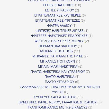
10
προϊόν
ΕΣΤΙΕΣ ΕΠΑΓΩΓΙΚΕΣ
10
2
προϊόντα
ΕΣΤΙΕΣ ΥΓΡΑΕΡΙΟΥ
2
προϊόντα
6
ΕΠΑΓΓΕΛΜΑΤΙΚΕΣ ΚΡΕΠΙΕΡΕΣ
6
5
προϊόντα
ΕΠΑΓΓΕΛΜΑΤΙΚΕΣ ΦΡΙΤΕΖΕΣ
5
1
προϊόντα
ΦΙΛΤΡΑ ΛΑΔΙΟΥ
1
προϊόν
1
ΦΡΙΤΕΖΕΣ ΗΛΕΚΤΡΙΚΕΣ ΔΙΠΛΕΣ
1
προϊόν
1
ΦΡΙΤΕΖΕΣ ΗΛΕΚΤΡΙΚΕΣ ΕΠΑΓΩΓΙΚΕΣ
1
2
προϊόν
ΦΡΙΤΕΖΕΣ ΗΛΕΚΤΡΙΚΕΣ ΜΟΝΕΣ
2
1
προϊόντα
ΘΕΡΜΑΝΤΙΚΑ ΦΑΓΗΤΟΥ
1
11
προϊόν
ΜΗΧΑΝΕΣ HOT DOG
11
προϊόντα
2
ΜΗΧΑΝΕΣ ΓΙΑ ΜΑΛΛΙ ΤΗΣ ΓΡΙΑΣ
2
1
προϊόντα
ΜΗΧΑΝΕΣ ΠΟΠ ΚΟΡΝ
1
προϊόν
6
ΜΠΑΙΝ ΜΑΡΙ ΗΛΕΚΤΡΙΚΑ
6
προϊόντα
7
ΠΛΑΤΩ ΗΛΕΚΤΡΙΚΑ ΚΑΙ ΥΓΡΑΕΡΙΟΥ
7
1
προϊόντα
ΠΛΑΤΩ ΗΛΕΚΤΡΙΚΑ
1
6
προϊόν
ΠΛΑΤΩ ΥΓΡΑΕΡΙΟΥ
6
προϊόντα
ΣΑΛΑΜΑΝΔΡΕΣ ΜΕ ΠΙΑΣΤΡΕΣ Η' ΜΕ ΑΥΞΟΜΕΙΩΣΗ
6
ΥΨΟΥΣ
6
προϊόντα
35
ΣΥΣΚΕΥΕΣ CAFE-ΠΑΓΩΤΟΥ
35
προϊόντα
5
ΒΡΑΣΤΗΡΕΣ ΚΑΦΕ, ΝΕΡΟΥ, ΓΑΛΑΚΤΟΣ & ΤΣΑΓΙΟΥ
5
3
προϊ
ΓΡΑΝΙΤΟΜΗΧΑΝΕΣ ΜΕ 1-2-3 ΚΑΔΟΥΣ
3