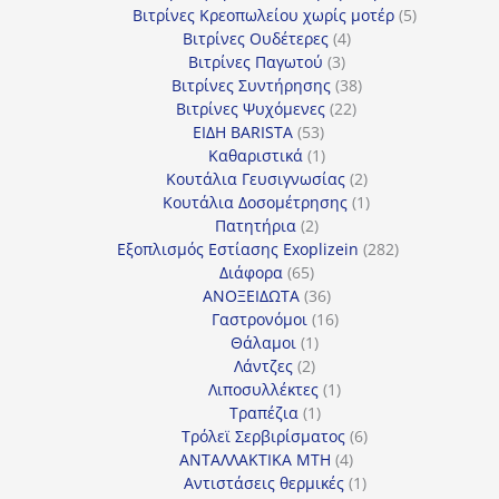
προϊόντα
5
Βιτρίνες Κρεοπωλείου χωρίς μοτέρ
5
4
προϊόντα
Βιτρίνες Ουδέτερες
4
3
προϊόντα
Βιτρίνες Παγωτού
3
προϊόντα
38
Βιτρίνες Συντήρησης
38
22
προϊόντα
Βιτρίνες Ψυχόμενες
22
53
προϊόντα
ΕΙΔΗ BARISTA
53
προϊόντα
1
Καθαριστικά
1
προϊόν
2
Κουτάλια Γευσιγνωσίας
2
προϊόντα
1
Κουτάλια Δοσομέτρησης
1
2
προϊόν
Πατητήρια
2
προϊόντα
282
Εξοπλισμός Εστίασης Exoplizein
282
65
προϊόντα
Διάφορα
65
προϊόντα
36
ΑΝΟΞΕΙΔΩΤΑ
36
προϊόντα
16
Γαστρονόμοι
16
1
προϊόντα
Θάλαμοι
1
2
προϊόν
Λάντζες
2
προϊόντα
1
Λιποσυλλέκτες
1
1
προϊόν
Τραπέζια
1
προϊόν
6
Τρόλεϊ Σερβιρίσματος
6
4
προϊόντα
ΑΝΤΑΛΛΑΚΤΙΚΑ MTH
4
προϊόντα
1
Αντιστάσεις θερμικές
1