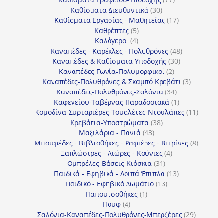
30
προϊόντα
Καθίσματα Διευθυντικά
30
προϊόντα
17
Καθίσματα Εργασίας - Μαθητείας
17
5
προϊόντα
Καθρέπτες
5
4
προϊόντα
Καλόγεροι
4
προϊόντα
48
Καναπέδες - Καρέκλες - Πολυθρόνες
48
30
προϊόντα
Καναπέδες & Καθίσματα Υποδοχής
30
2
προϊόντα
Καναπέδες Γωνία-Πολυμορφικοί
2
προϊόντα
3
Καναπέδες-Πολυθρόνες & Σκαμπό Κρεβάτι
3
34
προϊόντ
Καναπέδες-Πολυθρόνες-Σαλόνια
34
προϊόντα
1
Καφενείου-Ταβέρνας Παραδοσιακά
1
προϊόν
11
Κομοδίνα-Συρταριέρες-Τουαλέτες-Ντουλάπες
11
38
προϊόν
Κρεβάτια-Υποστρώματα
38
43
προϊόντα
Μαξιλάρια - Πανιά
43
προϊόντα
8
Μπουφέδες - Βιβλιοθήκες - Ραφιέρες - Βιτρίνες
8
4
προϊό
Ξαπλώστρες - Αιώρες - Κούνιες
4
31
προϊόντα
Ομπρέλες-Βάσεις-Κιόσκια
31
προϊόντα
13
Παιδικά - Εφηβικά - Λοιπά Έπιπλα
13
13
προϊόντα
Παιδικό - Εφηβικό Δωμάτιο
13
1
προϊόντα
Παπουτσοθήκες
1
4
προϊόν
Πουφ
4
προϊόντα
29
Σαλόνια-Καναπέδες-Πολυθρόνες-Μπερζέρες
29