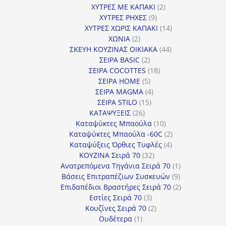
προϊόντα
2
ΧΥΤΡΕΣ ΜΕ ΚΑΠΑΚΙ
2
9
προϊόντα
ΧΥΤΡΕΣ ΡΗΧΕΣ
9
προϊόντα
14
ΧΥΤΡΕΣ ΧΩΡΙΣ ΚΑΠΑΚΙ
14
2
προϊόντα
ΧΩΝΙΑ
2
προϊόντα
44
ΣΚΕΥΗ ΚΟΥΖΙΝΑΣ ΟΙΚΙΑΚΑ
44
2
προϊόντα
ΣΕΙΡΑ BASIC
2
προϊόντα
18
ΣΕΙΡΑ COCOTTES
18
5
προϊόντα
ΣΕΙΡΑ HOME
5
προϊόντα
4
ΣΕΙΡΑ MAGMA
4
15
προϊόντα
ΣΕΙΡΑ STILO
15
26
προϊόντα
ΚΑΤΑΨΥΞΕΙΣ
26
προϊόντα
10
Καταψύκτες Μπαούλα
10
προϊόντα
2
Καταψύκτες Μπαούλα -60C
2
4
προϊόντα
Καταψύξεις Όρθιες Τυφλές
4
32
προϊόντα
ΚΟΥΖΙΝΑ Σειρά 70
32
προϊόντα
1
Ανατρεπόμενα Τηγάνια Σειρά 70
1
9
προϊόν
Βάσεις Επιτραπέζιων Συσκευών
9
προϊόντα
2
Επιδαπέδιοι Βραστήρες Σειρά 70
2
3
προϊόντα
Εστίες Σειρά 70
3
προϊόντα
2
Κουζίνες Σειρά 70
2
1
προϊόντα
Ουδέτερα
1