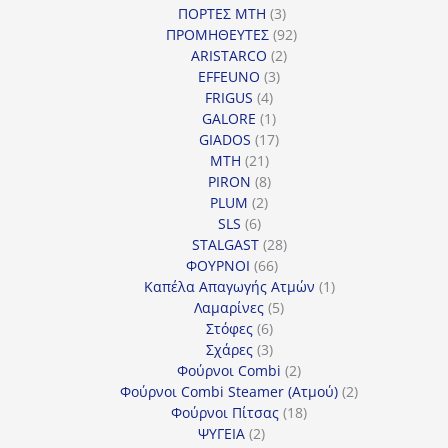
προϊόντα
3
ΠΟΡΤΕΣ MTH
3
προϊόντα
92
ΠΡΟΜΗΘΕΥΤΕΣ
92
2
προϊόντα
ARISTARCO
2
3
προϊόντα
EFFEUNO
3
4
προϊόντα
FRIGUS
4
προϊόντα
1
GALORE
1
προϊόν
17
GIADOS
17
21
προϊόντα
MTH
21
προϊόντα
8
PIRON
8
2
προϊόντα
PLUM
2
6
προϊόντα
SLS
6
προϊόντα
28
STALGAST
28
66
προϊόντα
ΦΟΥΡΝΟΙ
66
προϊόντα
1
Καπέλα Απαγωγής Ατμών
1
5
προϊόν
Λαμαρίνες
5
6
προϊόντα
Στόφες
6
προϊόντα
3
Σχάρες
3
προϊόντα
2
Φούρνοι Combi
2
προϊόντα
2
Φούρνοι Combi Steamer (Ατμού)
2
18
προϊόντα
Φούρνοι Πίτσας
18
2
προϊόντα
ΨΥΓΕΙΑ
2