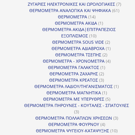
προϊόντα
7
ΖΥΓΑΡΙΕΣ ΗΛΕΚΤΡΟΝΙΚΕΣ ΚΑΙ ΩΡΟΛΟΓΙΑΚΕΣ
7
61
προϊόν
ΘΕΡΜΟΜΕΤΡΑ ΑΝΑΛΟΓΙΚΑ ΚΑΙ ΨΗΦΙΑΚΑ
61
14
προϊόντ
ΘΕΡΜΟΜΕΤΡΑ
14
προϊόντα
1
ΘΕΡΜΟΜΕΤΡΑ ΑΚΙΔΑ
1
προϊόν
ΘΕΡΜΟΜΕΤΡΑ ΑΚΙΔΑ|ΕΠΙΤΡΑΠΕΖΙΟΣ
10
ΕΞΟΠΛΙΣΜΟΣ
10
προϊόντα
2
ΘΕΡΜΟΜΕΤΡΑ SOUS VIDE
2
προϊόντα
1
ΘΕΡΜΟΜΕΤΡΑ ΑΔΙΑΒΡΟΧΑ
1
2
προϊόν
ΘΕΡΜΟΜΕΤΡΑ ΤΣΕΠΗΣ
2
προϊόντα
4
ΘΕΡΜΟΜΕΤΡΑ - ΧΡΟΝΟΜΕΤΡΑ
4
1
προϊόντα
ΘΕΡΜΟΜΕΤΡΑ ΓΑΛΑΚΤΟΣ
1
2
προϊόν
ΘΕΡΜΟΜΕΤΡΑ ΖΑΧΑΡΗΣ
2
προϊόντα
3
ΘΕΡΜΟΜΕΤΡΑ ΚΡΕΑΤΟΣ
3
προϊόντα
1
ΘΕΡΜΟΜΕΤΡΑ ΛΑΔΙΟΥ/ΤΗΓΑΝΙΣΜΑΤΟΣ
1
1
προϊόν
ΘΕΡΜΟΜΕΤΡΑ ΜΑΓΝΗΤΙΚΑ
1
προϊόν
5
ΘΕΡΜΟΜΕΤΡΑ ΜΕ ΥΠΕΡΥΘΡΕΣ
5
προϊόντα
ΘΕΡΜΟΜΕΤΡΑ ΠΗΡΟΥΝΕΣ - ΚΟΥΤΑΛΕΣ - ΣΠΑΤΟΥΛΕΣ
3
3
προϊόντα
3
ΘΕΡΜΟΜΕΤΡΑ ΠΟΛΛΑΠΛΩΝ ΧΡΗΣΕΩΝ
3
4
προϊόντ
ΘΕΡΜΟΜΕΤΡΑ ΦΟΥΡΝΟΥ
4
προϊόντα
10
ΘΕΡΜΟΜΕΤΡΑ ΨΥΓΕΙΟΥ-ΚΑΤΑΨΥΞΗΣ
10