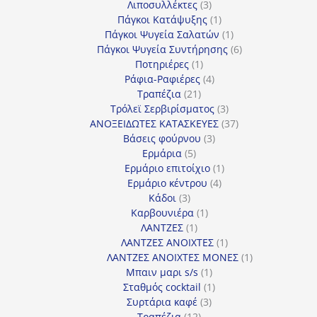
3
προϊόν
Λιποσυλλέκτες
3
προϊόντα
1
Πάγκοι Κατάψυξης
1
προϊόν
1
Πάγκοι Ψυγεία Σαλατών
1
προϊόν
6
Πάγκοι Ψυγεία Συντήρησης
6
1
προϊόντα
Ποτηριέρες
1
προϊόν
4
Ράφια-Ραφιέρες
4
21
προϊόντα
Τραπέζια
21
προϊόντα
3
Τρόλεϊ Σερβιρίσματος
3
προϊόντα
37
ΑΝΟΞΕΙΔΩΤΕΣ ΚΑΤΑΣΚΕΥΕΣ
37
3
προϊόντα
Βάσεις φούρνου
3
5
προϊόντα
Ερμάρια
5
προϊόντα
1
Ερμάριο επιτοίχιο
1
4
προϊόν
Ερμάριο κέντρου
4
3
προϊόντα
Κάδοι
3
προϊόντα
1
Καρβουνιέρα
1
1
προϊόν
ΛΑΝΤΖΕΣ
1
προϊόν
1
ΛΑΝΤΖΕΣ ΑΝΟΙΧΤΕΣ
1
προϊόν
1
ΛΑΝΤΖΕΣ ΑΝΟΙΧΤΕΣ ΜΟΝΕΣ
1
1
προϊόν
Μπαιν μαρι s/s
1
προϊόν
1
Σταθμός cocktail
1
3
προϊόν
Συρτάρια καφέ
3
12
προϊόντα
Τραπέζια
12