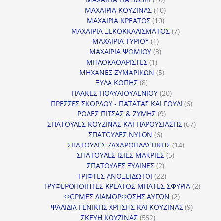
προϊόντα
10
ΜΑΧΑΙΡΙΑ ΚΟΥΖΙΝΑΣ
10
10
προϊόντα
ΜΑΧΑΙΡΙΑ ΚΡΕΑΤΟΣ
10
προϊόντα
7
ΜΑΧΑΙΡΙΑ ΞΕΚΟΚΚΑΛΙΣΜΑΤΟΣ
7
1
προϊόντα
ΜΑΧΑΙΡΙΑ ΤΥΡΙΟΥ
1
προϊόν
3
ΜΑΧΑΙΡΙΑ ΨΩΜΙΟΥ
3
1
προϊόντα
ΜΗΛΟΚΑΘΑΡΙΣΤΕΣ
1
προϊόν
5
ΜΗΧΑΝΕΣ ΖΥΜΑΡΙΚΩΝ
5
8
προϊόντα
ΞΥΛΑ ΚΟΠΗΣ
8
προϊόντα
20
ΠΛΑΚΕΣ ΠΟΛΥΑΙΘΥΛΕΝΙΟΥ
20
προϊόντα
6
ΠΡΕΣΣΕΣ ΣΚΟΡΔΟΥ - ΠΑΤΑΤΑΣ ΚΑΙ ΓΟΥΔΙ
6
9
προϊόντα
ΡΟΔΕΣ ΠΙΤΣΑΣ & ΖΥΜΗΣ
9
προϊόντα
67
ΣΠΑΤΟΥΛΕΣ ΚΟΥΖΙΝΑΣ ΚΑΙ ΠΑΡΟΥΣΙΑΣΗΣ
67
6
προϊόντ
ΣΠΑΤΟΥΛΕΣ NYLON
6
προϊόντα
14
ΣΠΑΤΟΥΛΕΣ ΖΑΧΑΡΟΠΛΑΣΤΙΚΗΣ
14
5
προϊόντα
ΣΠΑΤΟΥΛΕΣ ΙΣΙΕΣ ΜΑΚΡΙΕΣ
5
2
προϊόντα
ΣΠΑΤΟΥΛΕΣ ΞΥΛΙΝΕΣ
2
προϊόντα
22
ΤΡΙΦΤΕΣ ΑΝΟΞΕΙΔΩΤΟΙ
22
προϊόντα
2
ΤΡΥΦΕΡΟΠΟΙΗΤΕΣ ΚΡΕΑΤΟΣ ΜΠΑΤΕΣ ΣΦΥΡΙΑ
2
2
προϊόν
ΦΟΡΜΕΣ ΔΙΑΜΟΡΦΩΣΗΣ ΑΥΓΩΝ
2
προϊόντα
9
ΨΑΛΙΔΙΑ ΓΕΝΙΚΗΣ ΧΡΗΣΗΣ ΚΑΙ ΚΟΥΖΙΝΑΣ
9
552
προϊόντα
ΣΚΕΥΗ ΚΟΥΖΙΝΑΣ
552