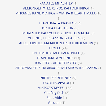
1
προϊόντα
ΚΑΝΑΤΕΣ ΜΠΛΕΝΤΕΡ
1
προϊόν
1
ΛΕΜΟΝΟΣΤΙΦΤΕΣ ΧΕΙΡΟΣ ΚΑΙ ΗΛΕΚΤΡΙΚΟΙ
1
προϊόν
ΜΗΧΑΝΕΣ ΚΑΦΕ ΦΙΛΤΡΟΥ - ΦΙΛΤΡΑ & ΕΞΑΡΤΗΜΑΤΑ
16
16
προϊόντα
4
ΕΞΑΡΤΗΜΑΤΑ BRAVILOR
4
9
προϊόντα
ΦΙΛΤΡΑ ΒΡΑΣΤΗΡΩΝ
9
προϊόντα
9
ΜΠΛΕΝΤΕΡ ΚΑΙ ΣΥΣΚΕΥΕΣ ΠΡΟΕΤΟΙΜΑΣΙΑΣ
9
56
προϊόντ
ΥΓΙΕΙΝΗ , ΠΕΡΙΒΑΛΛΟΝ & HACCP
56
προϊόντα
1
ΑΠΟΣΤΕΙΡΩΤΕΣ ΜΑΧΑΙΡΙΩΝ ΗΛΕΚΤΡΙΚΟΙ ΜΕ UV
1
24
προϊό
ΒΡΥΣΕΣ
24
προϊόντα
1
ΕΝΤΟΜΟΠΑΓΙΔΕΣ ΗΛΕΚΤΡΙΚΕΣ
1
13
προϊόν
ΕΞΑΡΤΗΜΑΤΑ ΥΓΙΕΙΝΗΣ
13
προϊόντα
6
ΙΟΝΙΣΤΕΣ - ΑΠΟΣΤΕΙΡΩΤΕΣ
6
προϊόντα
ΛΙΠΟΣΥΛΛΕΚΤΕΣ ΓΙΑ ΔΙΑΧΩΡΙΣΜΟ ΛΙΠΩΝ ΚΑΙ ΕΛΑΙΩΝ
1
1
προϊόν
9
ΝΙΠΤΗΡΕΣ ΥΓΙΕΙΝΗΣ
9
1
προϊόντα
ΣΚΟΥΠΙΔΟΦΑΓΟΙ
1
162
προϊόν
ΜΙΚΡΟΣΥΣΚΕΥΕΣ
162
2
προϊόντα
Chafing Dish
2
1
προϊόντα
Sous Vide
1
1
προϊόν
Vacuum
1