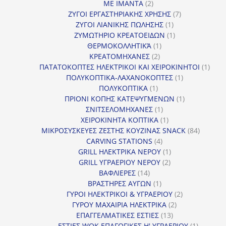
2
προϊόντα
ΜΕ ΙΜΑΝΤΑ
2
προϊόντα
7
ΖΥΓΟΙ ΕΡΓΑΣΤΗΡΙΑΚΗΣ ΧΡΗΣΗΣ
7
1
προϊόντα
ΖΥΓΟΙ ΛΙΑΝΙΚΗΣ ΠΩΛΗΣΗΣ
1
προϊόν
1
ΖΥΜΩΤΗΡΙΟ ΚΡΕΑΤΟΕΙΔΩΝ
1
1
προϊόν
ΘΕΡΜΟΚΟΛΛΗΤΙΚΆ
1
2
προϊόν
ΚΡΕΑΤΟΜΗΧΑΝΕΣ
2
προϊόντα
1
ΠΑΤΑΤΟΚΟΠΤΕΣ ΗΛΕΚΤΡΙΚΟΙ ΚΑΙ ΧΕΙΡΟΚΙΝΗΤΟΙ
1
1
προϊ
ΠΟΛΥΚΟΠΤΙΚΑ-ΛΑΧΑΝΟΚΟΠΤΕΣ
1
1
προϊόν
ΠΟΛΥΚΟΠΤΙΚΑ
1
προϊόν
1
ΠΡΙΟΝΙ ΚΟΠΗΣ ΚΑΤΕΨΥΓΜΕΝΩΝ
1
1
προϊόν
ΣΝΙΤΣΕΛΟΜΗΧΑΝΕΣ
1
προϊόν
1
ΧΕΙΡΟΚΙΝΗΤΑ ΚΟΠΤΙΚΑ
1
προϊόν
84
ΜΙΚΡΟΣΥΣΚΕΥΕΣ ΖΕΣΤΗΣ ΚΟΥΖΙΝΑΣ SNACK
84
4
προϊόντ
CARVING STATIONS
4
προϊόντα
1
GRILL ΗΛΕΚΤΡΙΚΑ ΝΕΡΟΥ
1
2
προϊόν
GRILL ΥΓΡΑΕΡΙΟΥ ΝΕΡΟΥ
2
14
προϊόντα
ΒΑΦΛΙΕΡΕΣ
14
προϊόντα
1
ΒΡΑΣΤΗΡΕΣ ΑΥΓΩΝ
1
προϊόν
2
ΓΥΡΟΙ ΗΛΕΚΤΡΙΚΟΙ & ΥΓΡΑΕΡΙΟΥ
2
2
προϊόντα
ΓΥΡΟΥ ΜΑΧΑΙΡΙΑ ΗΛΕΚΤΡΙΚΑ
2
13
προϊόντα
ΕΠΑΓΓΕΛΜΑΤΙΚΕΣ ΕΣΤΙΕΣ
13
προϊόντα
1
ΕΣΤΙΕΣ WOK ΕΠΑΓΩΓΙΚΕΣ Η' ΥΓΡΑΕΡΙΟΥ
1