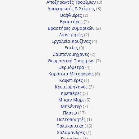
προϊόν
3
Αποξηραντές Τροφίμων
3
3
προϊόντα
Αποχυμωτές & Στίφτες
3
2
προϊόντα
Βαφλιέρες
2
προϊόντα
2
Βραστήρες
2
προϊόντα
2
Βραστήρες Ζυμαρικών
2
2
προϊόντα
Διανεμητές
2
προϊόντα
4
Εργαλεία Κουζίνας
4
9
προϊόντα
Εστίες
9
προϊόντα
2
Ζαμπονομηχανές
2
προϊόντα
7
Θερμαντικά Τροφίμων
7
4
προϊόντα
Θερμόμετρα
4
προϊόντα
6
Καρότσια Μεταφοράς
6
1
προϊόντα
Καφετιέρες
1
προϊόν
3
Κρεατομηχανές
3
3
προϊόντα
Κρεπιέρες
3
προϊόντα
5
Μπαιν Μαρί
5
7
προϊόντα
Μπλέντερ
7
17
προϊόντα
Πλατώ
17
προϊόντα
1
Πολτοποιητές
1
προϊόν
15
Πολυκοπτικά
15
1
προϊόντα
Σαλαμάνδρες
1
1
προϊόν
Σουπιέρες
1