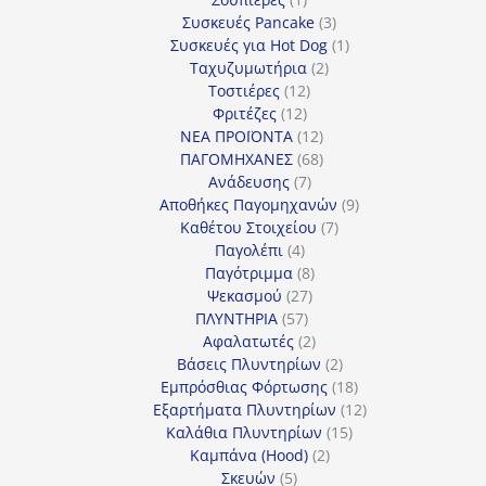
προϊόν
3
Συσκευές Pancake
3
προϊόντα
1
Συσκευές για Hot Dog
1
2
προϊόν
Ταχυζυμωτήρια
2
12
προϊόντα
Τοστιέρες
12
12
προϊόντα
Φριτέζες
12
προϊόντα
12
ΝΕΑ ΠΡΟΪΟΝΤΑ
12
προϊόντα
68
ΠΑΓΟΜΗΧΑΝΕΣ
68
7
προϊόντα
Ανάδευσης
7
προϊόντα
9
Αποθήκες Παγομηχανών
9
7
προϊόντα
Καθέτου Στοιχείου
7
4
προϊόντα
Παγολέπι
4
προϊόντα
8
Παγότριμμα
8
27
προϊόντα
Ψεκασμού
27
57
προϊόντα
ΠΛΥΝΤΗΡΙΑ
57
προϊόντα
2
Αφαλατωτές
2
προϊόντα
2
Βάσεις Πλυντηρίων
2
προϊόντα
18
Εμπρόσθιας Φόρτωσης
18
προϊόντα
12
Εξαρτήματα Πλυντηρίων
12
15
προϊόντα
Καλάθια Πλυντηρίων
15
2
προϊόντα
Καμπάνα (Hood)
2
5
προϊόντα
Σκευών
5