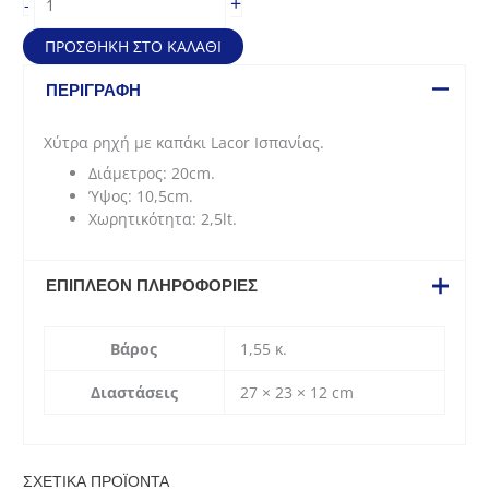
+
-
ρηχή
με
ΠΡΟΣΘΉΚΗ ΣΤΟ ΚΑΛΆΘΙ
καπάκι
Stilo
ΠΕΡΙΓΡΑΦΉ
(20*10,5cm
-
Χύτρα ρηχή με καπάκι Lacor Ισπανίας.
2,5lt)
Διάμετρος: 20cm.
ποσότητα
Ύψος: 10,5cm.
Χωρητικότητα: 2,5lt.
ΕΠΙΠΛΈΟΝ ΠΛΗΡΟΦΟΡΊΕΣ
Βάρος
1,55 κ.
Διαστάσεις
27 × 23 × 12 cm
ΣΧΕΤΙΚΆ ΠΡΟΪΌΝΤΑ