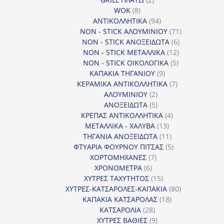
8
προϊόντα
WOK
8
προϊόντα
94
ΑΝΤΙΚΟΛΛΗΤΙΚΑ
94
προϊόντα
71
NON - STICK ΑΛΟΥΜΙΝΙΟΥ
71
6
προϊόντα
NON - STICK ΑΝΟΞΕΙΔΩΤΑ
6
12
προϊόντα
NON - STICK ΜΕΤΑΛΛΙΚΑ
12
5
προϊόντα
NON - STICK ΟΙΚΟΛΟΓΙΚΑ
5
9
προϊόντα
ΚΑΠΑΚΙΑ ΤΗΓΑΝΙΟΥ
9
προϊόντα
7
ΚΕΡΑΜΙΚΑ ΑΝΤΙΚΟΛΛΗΤΙΚΑ
7
2
προϊόντα
ΑΛΟΥΜΙΝΙΟΥ
2
προϊόντα
5
ΑΝΟΞΕΙΔΩΤΑ
5
προϊόντα
4
ΚΡΕΠΑΣ ΑΝΤΙΚΟΛΛΗΤΙΚΑ
4
13
προϊόντα
ΜΕΤΑΛΛΙΚΑ - ΧΑΛΥΒΑ
13
προϊόντα
11
ΤΗΓΑΝΙΑ ΑΝΟΞΕΙΔΩΤΑ
11
προϊόντα
5
ΦΤΥΑΡΙΑ ΦΟΥΡΝΟΥ ΠΙΤΣΑΣ
5
7
προϊόντα
ΧΟΡΤΟΜΗΧΑΝΕΣ
7
6
προϊόντα
ΧΡΟΝΟΜΕΤΡΑ
6
προϊόντα
15
ΧΥΤΡΕΣ ΤΑΧΥΤΗΤΟΣ
15
προϊόντα
80
ΧΥΤΡΕΣ-ΚΑΤΣΑΡΟΛΕΣ-ΚΑΠΑΚΙΑ
80
18
προϊόντα
ΚΑΠΑΚΙΑ ΚΑΤΣΑΡΟΛΑΣ
18
28
προϊόντα
ΚΑΤΣΑΡΟΛΙΑ
28
προϊόντα
9
ΧΥΤΡΕΣ ΒΑΘΙΕΣ
9