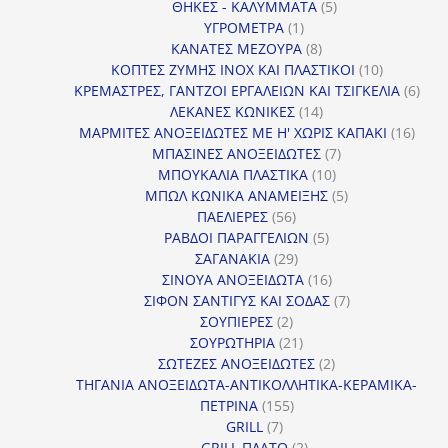
5
προϊόντα
ΘΗΚΕΣ - ΚΑΛΥΜΜΑΤΑ
5
1
προϊόντα
ΥΓΡΟΜΕΤΡΑ
1
προϊόν
8
ΚΑΝΑΤΕΣ ΜΕΖΟΥΡΑ
8
προϊόντα
10
ΚΟΠΤΕΣ ΖΥΜΗΣ INOX ΚΑΙ ΠΛΑΣΤΙΚΟΙ
10
προϊόντα
6
ΚΡΕΜΑΣΤΡΕΣ, ΓΑΝΤΖΟΙ ΕΡΓΑΛΕΙΩΝ ΚΑΙ ΤΣΙΓΚΕΛΙΑ
6
14
προϊ
ΛΕΚΑΝΕΣ ΚΩΝΙΚΕΣ
14
προϊόντα
16
ΜΑΡΜΙΤΕΣ ΑΝΟΞΕΙΔΩΤΕΣ ΜΕ Η' ΧΩΡΙΣ ΚΑΠΑΚΙ
16
7
προϊ
ΜΠΑΣΙΝΕΣ ΑΝΟΞΕΙΔΩΤΕΣ
7
10
προϊόντα
ΜΠΟΥΚΑΛΙΑ ΠΛΑΣΤΙΚΑ
10
προϊόντα
5
ΜΠΩΛ ΚΩΝΙΚΑ ΑΝΑΜΕΙΞΗΣ
5
56
προϊόντα
ΠΑΕΛΙΕΡΕΣ
56
προϊόντα
5
ΡΑΒΔΟΙ ΠΑΡΑΓΓΕΛΙΩΝ
5
29
προϊόντα
ΣΑΓΑΝΑΚΙΑ
29
προϊόντα
16
ΣΙΝΟΥΑ ΑΝΟΞΕΙΔΩΤΑ
16
προϊόντα
7
ΣΙΦΟΝ ΣΑΝΤΙΓΥΣ ΚΑΙ ΣΟΔΑΣ
7
2
προϊόντα
ΣΟΥΠΙΕΡΕΣ
2
προϊόντα
21
ΣΟΥΡΩΤΗΡΙΑ
21
προϊόντα
2
ΣΩΤΕΖΕΣ ΑΝΟΞΕΙΔΩΤΕΣ
2
προϊόντα
ΤΗΓΑΝΙΑ ΑΝΟΞΕΙΔΩΤΑ-ΑΝΤΙΚΟΛΛΗΤΙΚΑ-ΚΕΡΑΜΙΚΑ-
155
ΠΕΤΡΙΝΑ
155
7
προϊόντα
GRILL
7
προϊόντα
2
GRILL ΠΛΑΤΩ
2