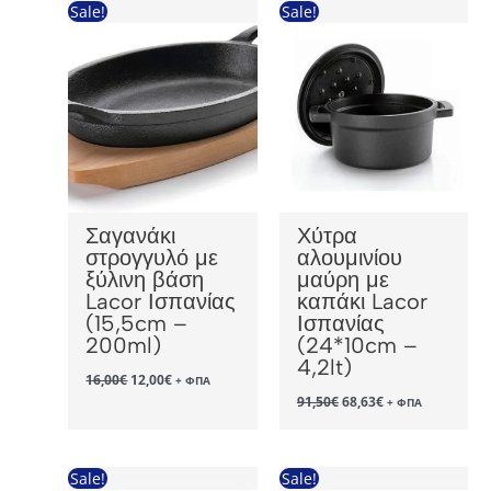
Sale!
Sale!
Σαγανάκι
Χύτρα
στρογγυλό με
αλουμινίου
ξύλινη βάση
μαύρη με
Lacor Ισπανίας
καπάκι Lacor
(15,5cm –
Ισπανίας
200ml)
(24*10cm –
4,2lt)
Original
Η
16,00
€
12,00
€
+ ΦΠΑ
price
τρέχουσα
Original
Η
91,50
€
68,63
€
+ ΦΠΑ
was:
τιμή
price
τρέχουσα
16,00€.
είναι:
was:
τιμή
12,00€.
91,50€.
είναι:
68,63€.
Sale!
Sale!