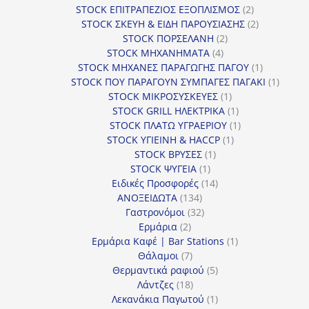
προϊόντα
2
STOCK ΕΠΙΤΡΑΠΕΖΙΟΣ ΕΞΟΠΛΙΣΜΟΣ
2
προϊόντα
2
STOCK ΣΚΕΥΗ & ΕΙΔΗ ΠΑΡΟΥΣΙΑΣΗΣ
2
2
προϊόντα
STOCK ΠΟΡΣΕΛΑΝΗ
2
4
προϊόντα
STOCK ΜΗΧΑΝΗΜΑΤΑ
4
προϊόντα
1
STOCK ΜΗΧΑΝΕΣ ΠΑΡΑΓΩΓΗΣ ΠΑΓΟΥ
1
προϊόν
1
STOCK ΠΟΥ ΠΑΡΑΓΟΥΝ ΣΥΜΠΑΓΕΣ ΠΑΓΑΚΙ
1
1
προϊόν
STOCK ΜΙΚΡΟΣΥΣΚΕΥΕΣ
1
προϊόν
1
STOCK GRILL ΗΛΕΚΤΡΙΚΑ
1
προϊόν
1
STOCK ΠΛΑΤΩ ΥΓΡΑΕΡΙΟΥ
1
1
προϊόν
STOCK ΥΓΙΕΙΝΗ & HACCP
1
1
προϊόν
STOCK ΒΡΥΣΕΣ
1
1
προϊόν
STOCK ΨΥΓΕΙΑ
1
προϊόν
14
Ειδικές Προσφορές
14
134
προϊόντα
ΑΝΟΞΕΙΔΩΤΑ
134
προϊόντα
32
Γαστρονόμοι
32
2
προϊόντα
Ερμάρια
2
προϊόντα
1
Ερμάρια Καφέ | Bar Stations
1
7
προϊόν
Θάλαμοι
7
προϊόντα
5
Θερμαντικά ραφιού
5
18
προϊόντα
Λάντζες
18
προϊόντα
1
Λεκανάκια Παγωτού
1