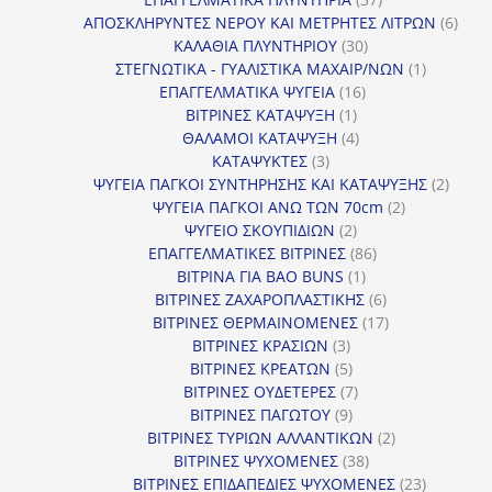
προϊόντα
6
ΑΠΟΣΚΛΗΡΥΝΤΕΣ ΝΕΡΟΥ ΚΑΙ ΜΕΤΡΗΤΕΣ ΛΙΤΡΩΝ
6
30
προϊ
ΚΑΛΑΘΙΑ ΠΛΥΝΤΗΡΙΟΥ
30
προϊόντα
1
ΣΤΕΓΝΩΤΙΚΑ - ΓΥΑΛΙΣΤΙΚΑ ΜΑΧΑΙΡ/ΝΩΝ
1
16
προϊόν
ΕΠΑΓΓΕΛΜΑΤΙΚΑ ΨΥΓΕΙΑ
16
1
προϊόντα
ΒΙΤΡΙΝΕΣ ΚΑΤΑΨΥΞΗ
1
προϊόν
4
ΘΑΛΑΜΟΙ ΚΑΤΑΨΥΞΗ
4
3
προϊόντα
ΚΑΤΑΨΥΚΤΕΣ
3
προϊόντα
2
ΨΥΓΕΙΑ ΠΑΓΚΟΙ ΣΥΝΤΗΡΗΣΗΣ ΚΑΙ ΚΑΤΑΨΥΞΗΣ
2
2
προϊό
ΨΥΓΕΙΑ ΠΑΓΚΟΙ ΑΝΩ ΤΩΝ 70cm
2
2
προϊόντα
ΨΥΓΕΙΟ ΣΚΟΥΠΙΔΙΩΝ
2
προϊόντα
86
ΕΠΑΓΓΕΛΜΑΤΙΚΕΣ ΒΙΤΡΙΝΕΣ
86
1
προϊόντα
ΒΙΤΡΙΝΑ ΓΙΑ BAO BUNS
1
προϊόν
6
ΒΙΤΡΙΝΕΣ ΖΑΧΑΡΟΠΛΑΣΤΙΚΗΣ
6
προϊόντα
17
ΒΙΤΡΙΝΕΣ ΘΕΡΜΑΙΝΟΜΕΝΕΣ
17
3
προϊόντα
ΒΙΤΡΙΝΕΣ ΚΡΑΣΙΩΝ
3
προϊόντα
5
ΒΙΤΡΙΝΕΣ ΚΡΕΑΤΩΝ
5
προϊόντα
7
ΒΙΤΡΙΝΕΣ ΟΥΔΕΤΕΡΕΣ
7
9
προϊόντα
ΒΙΤΡΙΝΕΣ ΠΑΓΩΤΟΥ
9
προϊόντα
2
ΒΙΤΡΙΝΕΣ ΤΥΡΙΩΝ ΑΛΛΑΝΤΙΚΩΝ
2
38
προϊόντα
ΒΙΤΡΙΝΕΣ ΨΥΧΟΜΕΝΕΣ
38
προϊόντα
23
ΒΙΤΡΙΝΕΣ ΕΠΙΔΑΠΕΔΙΕΣ ΨΥΧΟΜΕΝΕΣ
23