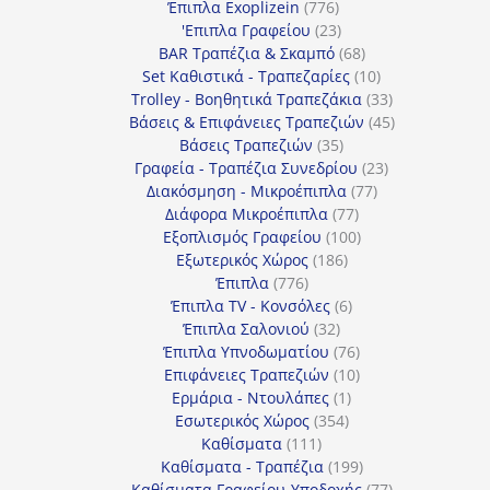
προϊόντα
776
Έπιπλα Exoplizein
776
προϊόντα
23
'Επιπλα Γραφείου
23
προϊόντα
68
BAR Τραπέζια & Σκαμπό
68
προϊόντα
10
Set Καθιστικά - Τραπεζαρίες
10
προϊόντα
33
Trolley - Βοηθητικά Τραπεζάκια
33
προϊόντα
45
Βάσεις & Επιφάνειες Τραπεζιών
45
35
προϊόντα
Βάσεις Τραπεζιών
35
προϊόντα
23
Γραφεία - Τραπέζια Συνεδρίου
23
77
προϊόντα
Διακόσμηση - Μικροέπιπλα
77
77
προϊόντα
Διάφορα Μικροέπιπλα
77
προϊόντα
100
Εξοπλισμός Γραφείου
100
186
προϊόντα
Εξωτερικός Χώρος
186
776
προϊόντα
Έπιπλα
776
προϊόντα
6
Έπιπλα TV - Κονσόλες
6
32
προϊόντα
Έπιπλα Σαλονιού
32
προϊόντα
76
Έπιπλα Υπνοδωματίου
76
10
προϊόντα
Επιφάνειες Τραπεζιών
10
1
προϊόντα
Ερμάρια - Ντουλάπες
1
354
προϊόν
Εσωτερικός Χώρος
354
111
προϊόντα
Καθίσματα
111
προϊόντα
199
Καθίσματα - Τραπέζια
199
προϊόντα
77
Καθίσματα Γραφείου-Υποδοχής
77