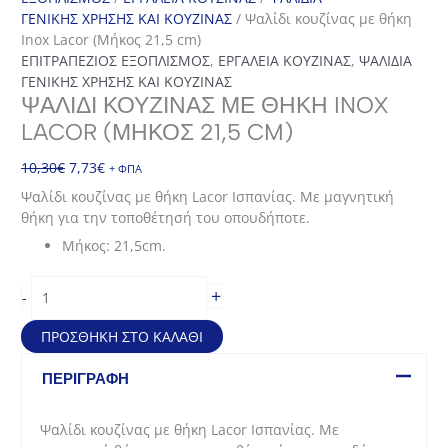
ΓΕΝΙΚΗΣ ΧΡΗΣΗΣ ΚΑΙ ΚΟΥΖΙΝΑΣ
/ Ψαλίδι κουζίνας με θήκη
Inox Lacor (Μήκος 21,5 cm)
ΕΠΙΤΡΑΠΕΖΙΟΣ ΕΞΟΠΛΙΣΜΟΣ
,
ΕΡΓΑΛΕΙΑ ΚΟΥΖΙΝΑΣ
,
ΨΑΛΙΔΙΑ
ΓΕΝΙΚΗΣ ΧΡΗΣΗΣ ΚΑΙ ΚΟΥΖΙΝΑΣ
ΨΑΛΊΔΙ ΚΟΥΖΊΝΑΣ ΜΕ ΘΉΚΗ INOX
LACOR (ΜΉΚΟΣ 21,5 CM)
Original
Η
10,30
€
7,73
€
+ ΦΠΑ
price
τρέχουσα
Ψαλίδι κουζίνας με θήκη Lacor Ισπανίας. Με μαγνητική
was:
τιμή
θήκη για την τοποθέτησή του οπουδήποτε.
10,30€.
είναι:
Μήκος: 21,5cm.
7,73€.
Ψαλίδι
+
-
κουζίνας
με
ΠΡΟΣΘΉΚΗ ΣΤΟ ΚΑΛΆΘΙ
θήκη
Inox
ΠΕΡΙΓΡΑΦΉ
Lacor
(Μήκος
Ψαλίδι κουζίνας με θήκη Lacor Ισπανίας. Με
21,5