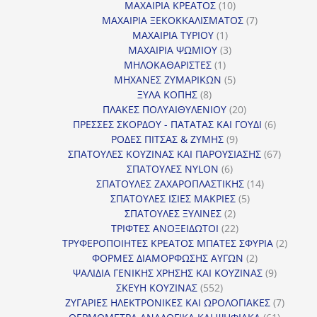
10
προϊόντα
ΜΑΧΑΙΡΙΑ ΚΡΕΑΤΟΣ
10
προϊόντα
7
ΜΑΧΑΙΡΙΑ ΞΕΚΟΚΚΑΛΙΣΜΑΤΟΣ
7
1
προϊόντα
ΜΑΧΑΙΡΙΑ ΤΥΡΙΟΥ
1
προϊόν
3
ΜΑΧΑΙΡΙΑ ΨΩΜΙΟΥ
3
1
προϊόντα
ΜΗΛΟΚΑΘΑΡΙΣΤΕΣ
1
προϊόν
5
ΜΗΧΑΝΕΣ ΖΥΜΑΡΙΚΩΝ
5
8
προϊόντα
ΞΥΛΑ ΚΟΠΗΣ
8
προϊόντα
20
ΠΛΑΚΕΣ ΠΟΛΥΑΙΘΥΛΕΝΙΟΥ
20
προϊόντα
6
ΠΡΕΣΣΕΣ ΣΚΟΡΔΟΥ - ΠΑΤΑΤΑΣ ΚΑΙ ΓΟΥΔΙ
6
9
προϊόντα
ΡΟΔΕΣ ΠΙΤΣΑΣ & ΖΥΜΗΣ
9
προϊόντα
67
ΣΠΑΤΟΥΛΕΣ ΚΟΥΖΙΝΑΣ ΚΑΙ ΠΑΡΟΥΣΙΑΣΗΣ
67
6
προϊόντ
ΣΠΑΤΟΥΛΕΣ NYLON
6
προϊόντα
14
ΣΠΑΤΟΥΛΕΣ ΖΑΧΑΡΟΠΛΑΣΤΙΚΗΣ
14
5
προϊόντα
ΣΠΑΤΟΥΛΕΣ ΙΣΙΕΣ ΜΑΚΡΙΕΣ
5
2
προϊόντα
ΣΠΑΤΟΥΛΕΣ ΞΥΛΙΝΕΣ
2
προϊόντα
22
ΤΡΙΦΤΕΣ ΑΝΟΞΕΙΔΩΤΟΙ
22
προϊόντα
2
ΤΡΥΦΕΡΟΠΟΙΗΤΕΣ ΚΡΕΑΤΟΣ ΜΠΑΤΕΣ ΣΦΥΡΙΑ
2
2
προϊόν
ΦΟΡΜΕΣ ΔΙΑΜΟΡΦΩΣΗΣ ΑΥΓΩΝ
2
προϊόντα
9
ΨΑΛΙΔΙΑ ΓΕΝΙΚΗΣ ΧΡΗΣΗΣ ΚΑΙ ΚΟΥΖΙΝΑΣ
9
552
προϊόντα
ΣΚΕΥΗ ΚΟΥΖΙΝΑΣ
552
προϊόντα
7
ΖΥΓΑΡΙΕΣ ΗΛΕΚΤΡΟΝΙΚΕΣ ΚΑΙ ΩΡΟΛΟΓΙΑΚΕΣ
7
61
προϊόν