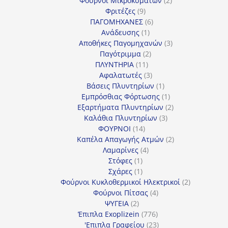
Φούρνοι Μικροκυμάτων
2
9
προϊόντα
Φριτέζες
9
προϊόντα
6
ΠΑΓΟΜΗΧΑΝΕΣ
6
1
προϊόντα
Ανάδευσης
1
προϊόν
3
Αποθήκες Παγομηχανών
3
2
προϊόντα
Παγότριμμα
2
11
προϊόντα
ΠΛΥΝΤΗΡΙΑ
11
προϊόντα
3
Αφαλατωτές
3
προϊόντα
1
Βάσεις Πλυντηρίων
1
προϊόν
1
Εμπρόσθιας Φόρτωσης
1
προϊόν
2
Εξαρτήματα Πλυντηρίων
2
3
προϊόντα
Καλάθια Πλυντηρίων
3
14
προϊόντα
ΦΟΥΡΝΟΙ
14
προϊόντα
2
Καπέλα Απαγωγής Ατμών
2
4
προϊόντα
Λαμαρίνες
4
1
προϊόντα
Στόφες
1
προϊόν
1
Σχάρες
1
προϊόν
2
Φούρνοι Κυκλοθερμικοί Ηλεκτρικοί
2
4
προϊόντα
Φούρνοι Πίτσας
4
2
προϊόντα
ΨΥΓΕΙΑ
2
προϊόντα
776
Έπιπλα Exoplizein
776
προϊόντα
23
'Επιπλα Γραφείου
23