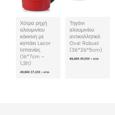
Χύτρα ρηχή
Τηγάνι
αλουμινίου
αλουμινίου
κόκκινη με
αντικολλητικό
καπάκι Lacor
Oval Robust
Ισπανίας
(36*26*5cm)
(16*7cm –
Original
Η
65,40
€
49,05
€
+ ΦΠΑ
price
τρέχουσα
1,3lt)
was:
τιμή
65,40€.
είναι:
Original
Η
49,90
€
37,43
€
+ ΦΠΑ
49,05€.
price
τρέχουσα
was:
τιμή
49,90€.
είναι:
37,43€.