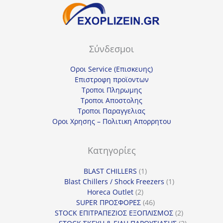
Σύνδεσμοι
Οροι Service (Επισκευης)
Επιστροφη προϊοντων
Τροποι Πληρωμης
Τροποι Αποστολης
Τροποι Παραγγελιας
Οροι Χρησης – Πολιτικη Απορρητου
Κατηγορίες
1
BLAST CHILLERS
1
προϊόν
1
Blast Chillers / Shock Freezers
1
2
προϊόν
Horeca Outlet
2
προϊόντα
46
SUPER ΠΡΟΣΦΟΡΕΣ
46
προϊόντα
2
STOCK ΕΠΙΤΡΑΠΕΖΙΟΣ ΕΞΟΠΛΙΣΜΟΣ
2
προϊόντα
2