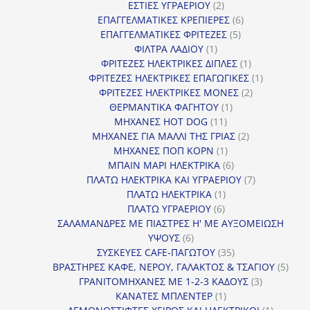
2
προϊόντα
ΕΣΤΙΕΣ ΥΓΡΑΕΡΙΟΥ
2
προϊόντα
6
ΕΠΑΓΓΕΛΜΑΤΙΚΕΣ ΚΡΕΠΙΕΡΕΣ
6
5
προϊόντα
ΕΠΑΓΓΕΛΜΑΤΙΚΕΣ ΦΡΙΤΕΖΕΣ
5
1
προϊόντα
ΦΙΛΤΡΑ ΛΑΔΙΟΥ
1
προϊόν
1
ΦΡΙΤΕΖΕΣ ΗΛΕΚΤΡΙΚΕΣ ΔΙΠΛΕΣ
1
προϊόν
1
ΦΡΙΤΕΖΕΣ ΗΛΕΚΤΡΙΚΕΣ ΕΠΑΓΩΓΙΚΕΣ
1
2
προϊόν
ΦΡΙΤΕΖΕΣ ΗΛΕΚΤΡΙΚΕΣ ΜΟΝΕΣ
2
1
προϊόντα
ΘΕΡΜΑΝΤΙΚΑ ΦΑΓΗΤΟΥ
1
11
προϊόν
ΜΗΧΑΝΕΣ HOT DOG
11
προϊόντα
2
ΜΗΧΑΝΕΣ ΓΙΑ ΜΑΛΛΙ ΤΗΣ ΓΡΙΑΣ
2
1
προϊόντα
ΜΗΧΑΝΕΣ ΠΟΠ ΚΟΡΝ
1
προϊόν
6
ΜΠΑΙΝ ΜΑΡΙ ΗΛΕΚΤΡΙΚΑ
6
προϊόντα
7
ΠΛΑΤΩ ΗΛΕΚΤΡΙΚΑ ΚΑΙ ΥΓΡΑΕΡΙΟΥ
7
1
προϊόντα
ΠΛΑΤΩ ΗΛΕΚΤΡΙΚΑ
1
6
προϊόν
ΠΛΑΤΩ ΥΓΡΑΕΡΙΟΥ
6
προϊόντα
ΣΑΛΑΜΑΝΔΡΕΣ ΜΕ ΠΙΑΣΤΡΕΣ Η' ΜΕ ΑΥΞΟΜΕΙΩΣΗ
6
ΥΨΟΥΣ
6
προϊόντα
35
ΣΥΣΚΕΥΕΣ CAFE-ΠΑΓΩΤΟΥ
35
προϊόντα
5
ΒΡΑΣΤΗΡΕΣ ΚΑΦΕ, ΝΕΡΟΥ, ΓΑΛΑΚΤΟΣ & ΤΣΑΓΙΟΥ
5
3
προϊ
ΓΡΑΝΙΤΟΜΗΧΑΝΕΣ ΜΕ 1-2-3 ΚΑΔΟΥΣ
3
1
προϊόντα
ΚΑΝΑΤΕΣ ΜΠΛΕΝΤΕΡ
1
προϊόν
1