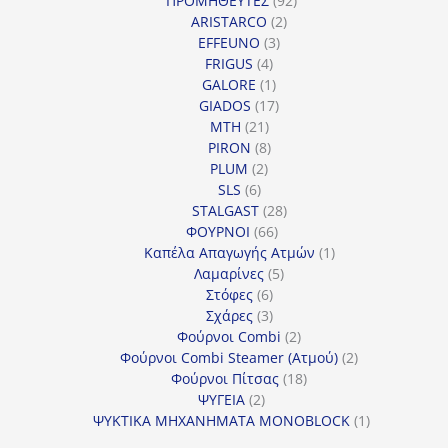
ΠΡΟΜΗΘΕΥΤΕΣ
92
2
προϊόντα
ARISTARCO
2
3
προϊόντα
EFFEUNO
3
4
προϊόντα
FRIGUS
4
προϊόντα
1
GALORE
1
προϊόν
17
GIADOS
17
21
προϊόντα
MTH
21
προϊόντα
8
PIRON
8
2
προϊόντα
PLUM
2
6
προϊόντα
SLS
6
προϊόντα
28
STALGAST
28
66
προϊόντα
ΦΟΥΡΝΟΙ
66
προϊόντα
1
Καπέλα Απαγωγής Ατμών
1
5
προϊόν
Λαμαρίνες
5
6
προϊόντα
Στόφες
6
προϊόντα
3
Σχάρες
3
προϊόντα
2
Φούρνοι Combi
2
προϊόντα
2
Φούρνοι Combi Steamer (Ατμού)
2
18
προϊόντα
Φούρνοι Πίτσας
18
2
προϊόντα
ΨΥΓΕΙΑ
2
προϊόντα
1
ΨΥΚΤΙΚΑ ΜΗΧΑΝΗΜΑΤΑ MONOBLOCK
1
προϊόν