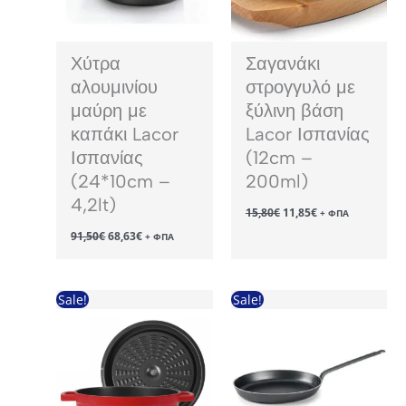
Χύτρα
Σαγανάκι
αλουμινίου
στρογγυλό με
μαύρη με
ξύλινη βάση
καπάκι Lacor
Lacor Ισπανίας
Ισπανίας
(12cm –
(24*10cm –
200ml)
4,2lt)
Original
Η
15,80
€
11,85
€
+ ΦΠΑ
price
τρέχουσα
Original
Η
91,50
€
68,63
€
was:
τιμή
+ ΦΠΑ
price
τρέχουσα
15,80€.
είναι:
was:
τιμή
11,85€.
91,50€.
είναι:
68,63€.
Sale!
Sale!