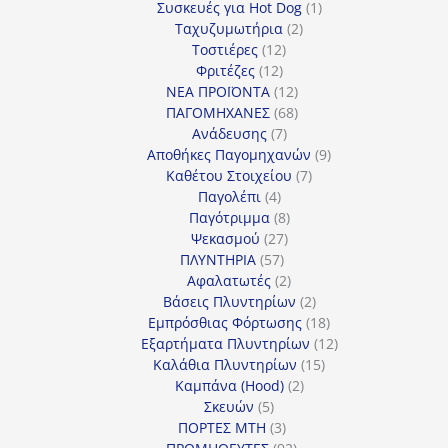
προϊόντα
1
Συσκευές για Hot Dog
1
2
προϊόν
Ταχυζυμωτήρια
2
12
προϊόντα
Τοστιέρες
12
12
προϊόντα
Φριτέζες
12
προϊόντα
12
ΝΕΑ ΠΡΟΪΟΝΤΑ
12
προϊόντα
68
ΠΑΓΟΜΗΧΑΝΕΣ
68
7
προϊόντα
Ανάδευσης
7
προϊόντα
9
Αποθήκες Παγομηχανών
9
7
προϊόντα
Καθέτου Στοιχείου
7
4
προϊόντα
Παγολέπι
4
προϊόντα
8
Παγότριμμα
8
27
προϊόντα
Ψεκασμού
27
57
προϊόντα
ΠΛΥΝΤΗΡΙΑ
57
προϊόντα
2
Αφαλατωτές
2
προϊόντα
2
Βάσεις Πλυντηρίων
2
προϊόντα
18
Εμπρόσθιας Φόρτωσης
18
προϊόντα
12
Εξαρτήματα Πλυντηρίων
12
15
προϊόντα
Καλάθια Πλυντηρίων
15
2
προϊόντα
Καμπάνα (Hood)
2
5
προϊόντα
Σκευών
5
προϊόντα
3
ΠΟΡΤΕΣ MTH
3
προϊόντα
92