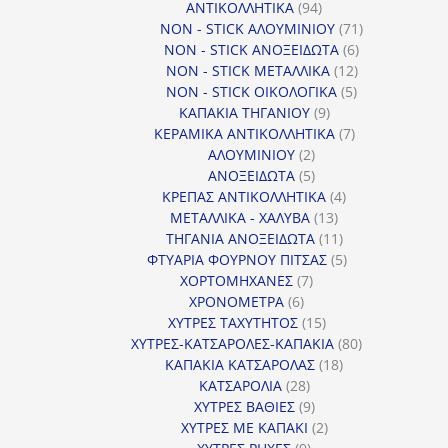
προϊόντα
94
ΑΝΤΙΚΟΛΛΗΤΙΚΑ
94
προϊόντα
71
NON - STICK ΑΛΟΥΜΙΝΙΟΥ
71
6
προϊόντα
NON - STICK ΑΝΟΞΕΙΔΩΤΑ
6
12
προϊόντα
NON - STICK ΜΕΤΑΛΛΙΚΑ
12
5
προϊόντα
NON - STICK ΟΙΚΟΛΟΓΙΚΑ
5
9
προϊόντα
ΚΑΠΑΚΙΑ ΤΗΓΑΝΙΟΥ
9
προϊόντα
7
ΚΕΡΑΜΙΚΑ ΑΝΤΙΚΟΛΛΗΤΙΚΑ
7
2
προϊόντα
ΑΛΟΥΜΙΝΙΟΥ
2
προϊόντα
5
ΑΝΟΞΕΙΔΩΤΑ
5
προϊόντα
4
ΚΡΕΠΑΣ ΑΝΤΙΚΟΛΛΗΤΙΚΑ
4
13
προϊόντα
ΜΕΤΑΛΛΙΚΑ - ΧΑΛΥΒΑ
13
προϊόντα
11
ΤΗΓΑΝΙΑ ΑΝΟΞΕΙΔΩΤΑ
11
προϊόντα
5
ΦΤΥΑΡΙΑ ΦΟΥΡΝΟΥ ΠΙΤΣΑΣ
5
7
προϊόντα
ΧΟΡΤΟΜΗΧΑΝΕΣ
7
6
προϊόντα
ΧΡΟΝΟΜΕΤΡΑ
6
προϊόντα
15
ΧΥΤΡΕΣ ΤΑΧΥΤΗΤΟΣ
15
προϊόντα
80
ΧΥΤΡΕΣ-ΚΑΤΣΑΡΟΛΕΣ-ΚΑΠΑΚΙΑ
80
18
προϊόντα
ΚΑΠΑΚΙΑ ΚΑΤΣΑΡΟΛΑΣ
18
28
προϊόντα
ΚΑΤΣΑΡΟΛΙΑ
28
προϊόντα
9
ΧΥΤΡΕΣ ΒΑΘΙΕΣ
9
προϊόντα
2
ΧΥΤΡΕΣ ΜΕ ΚΑΠΑΚΙ
2
9
προϊόντα