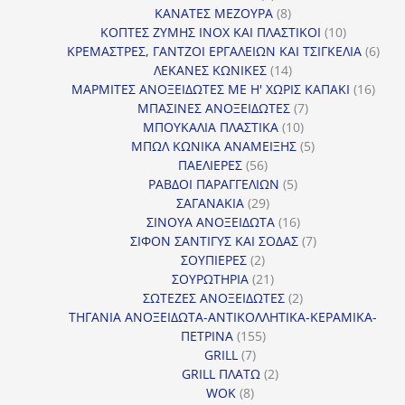
προϊόν
8
ΚΑΝΑΤΕΣ ΜΕΖΟΥΡΑ
8
προϊόντα
10
ΚΟΠΤΕΣ ΖΥΜΗΣ INOX ΚΑΙ ΠΛΑΣΤΙΚΟΙ
10
προϊόντα
6
ΚΡΕΜΑΣΤΡΕΣ, ΓΑΝΤΖΟΙ ΕΡΓΑΛΕΙΩΝ ΚΑΙ ΤΣΙΓΚΕΛΙΑ
6
14
προϊ
ΛΕΚΑΝΕΣ ΚΩΝΙΚΕΣ
14
προϊόντα
16
ΜΑΡΜΙΤΕΣ ΑΝΟΞΕΙΔΩΤΕΣ ΜΕ Η' ΧΩΡΙΣ ΚΑΠΑΚΙ
16
7
προϊ
ΜΠΑΣΙΝΕΣ ΑΝΟΞΕΙΔΩΤΕΣ
7
10
προϊόντα
ΜΠΟΥΚΑΛΙΑ ΠΛΑΣΤΙΚΑ
10
προϊόντα
5
ΜΠΩΛ ΚΩΝΙΚΑ ΑΝΑΜΕΙΞΗΣ
5
56
προϊόντα
ΠΑΕΛΙΕΡΕΣ
56
προϊόντα
5
ΡΑΒΔΟΙ ΠΑΡΑΓΓΕΛΙΩΝ
5
29
προϊόντα
ΣΑΓΑΝΑΚΙΑ
29
προϊόντα
16
ΣΙΝΟΥΑ ΑΝΟΞΕΙΔΩΤΑ
16
προϊόντα
7
ΣΙΦΟΝ ΣΑΝΤΙΓΥΣ ΚΑΙ ΣΟΔΑΣ
7
2
προϊόντα
ΣΟΥΠΙΕΡΕΣ
2
προϊόντα
21
ΣΟΥΡΩΤΗΡΙΑ
21
προϊόντα
2
ΣΩΤΕΖΕΣ ΑΝΟΞΕΙΔΩΤΕΣ
2
προϊόντα
ΤΗΓΑΝΙΑ ΑΝΟΞΕΙΔΩΤΑ-ΑΝΤΙΚΟΛΛΗΤΙΚΑ-ΚΕΡΑΜΙΚΑ-
155
ΠΕΤΡΙΝΑ
155
7
προϊόντα
GRILL
7
προϊόντα
2
GRILL ΠΛΑΤΩ
2
8
προϊόντα
WOK
8