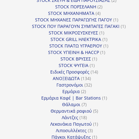
STOCK ΣΚΕΥΗ & ΕΙΔΗ ΠΑΡΟΥΣΙΑΣΗΣ
2
2
προϊόντα
STOCK ΠΟΡΣΕΛΑΝΗ
2
4
προϊόντα
STOCK ΜΗΧΑΝΗΜΑΤΑ
4
προϊόντα
1
STOCK ΜΗΧΑΝΕΣ ΠΑΡΑΓΩΓΗΣ ΠΑΓΟΥ
1
προϊόν
1
STOCK ΠΟΥ ΠΑΡΑΓΟΥΝ ΣΥΜΠΑΓΕΣ ΠΑΓΑΚΙ
1
1
προϊόν
STOCK ΜΙΚΡΟΣΥΣΚΕΥΕΣ
1
προϊόν
1
STOCK GRILL ΗΛΕΚΤΡΙΚΑ
1
προϊόν
1
STOCK ΠΛΑΤΩ ΥΓΡΑΕΡΙΟΥ
1
1
προϊόν
STOCK ΥΓΙΕΙΝΗ & HACCP
1
1
προϊόν
STOCK ΒΡΥΣΕΣ
1
1
προϊόν
STOCK ΨΥΓΕΙΑ
1
προϊόν
14
Ειδικές Προσφορές
14
134
προϊόντα
ΑΝΟΞΕΙΔΩΤΑ
134
προϊόντα
32
Γαστρονόμοι
32
2
προϊόντα
Ερμάρια
2
προϊόντα
1
Ερμάρια Καφέ | Bar Stations
1
7
προϊόν
Θάλαμοι
7
προϊόντα
5
Θερμαντικά ραφιού
5
18
προϊόντα
Λάντζες
18
προϊόντα
1
Λεκανάκια Παγωτού
1
3
προϊόν
Λιποσυλλέκτες
3
προϊόντα
1
Πάγκοι Κατάψυξης
1