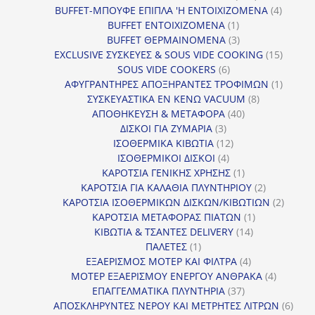
προϊόντα
4
BUFFET-ΜΠΟΥΦΕ ΕΠΙΠΛΑ 'Η ΕΝΤΟΙΧΙΖΟΜΕΝΑ
4
1
προϊόν
BUFFET ΕΝΤΟΙΧΙΖΟΜΕΝΑ
1
προϊόν
3
BUFFET ΘΕΡΜΑΙΝΟΜΕΝΑ
3
προϊόντα
15
EXCLUSIVE ΣΥΣΚΕΥΕΣ & SOUS VIDE COOKING
15
6
προϊόν
SOUS VIDE COOKERS
6
προϊόντα
1
ΑΦΥΓΡΑΝΤΗΡΕΣ ΑΠΟΞΗΡΑΝΤΕΣ ΤΡΟΦΙΜΩΝ
1
8
προϊόν
ΣΥΣΚΕΥΑΣΤΙΚΑ ΕΝ ΚΕΝΩ VACUUM
8
40
προϊόντα
ΑΠΟΘΗΚΕΥΣΗ & ΜΕΤΑΦΟΡΑ
40
3
προϊόντα
ΔΙΣΚΟΙ ΓΙΑ ΖΥΜΑΡΙΑ
3
προϊόντα
12
ΙΣΟΘΕΡΜΙΚΑ ΚΙΒΩΤΙΑ
12
4
προϊόντα
ΙΣΟΘΕΡΜΙΚΟΙ ΔΙΣΚΟΙ
4
προϊόντα
1
ΚΑΡΟΤΣΙΑ ΓΕΝΙΚΗΣ ΧΡΗΣΗΣ
1
προϊόν
2
ΚΑΡΟΤΣΙΑ ΓΙΑ ΚΑΛΑΘΙΑ ΠΛΥΝΤΗΡΙΟΥ
2
προϊόντα
2
ΚΑΡΟΤΣΙΑ ΙΣΟΘΕΡΜΙΚΩΝ ΔΙΣΚΩΝ/ΚΙΒΩΤΙΩΝ
2
1
προϊόν
ΚΑΡΟΤΣΙΑ ΜΕΤΑΦΟΡΑΣ ΠΙΑΤΩΝ
1
14
προϊόν
ΚΙΒΩΤΙΑ & ΤΣΑΝΤΕΣ DELIVERY
14
1
προϊόντα
ΠΑΛΕΤΕΣ
1
προϊόν
4
ΕΞΑΕΡΙΣΜΟΣ ΜΟΤΕΡ ΚΑΙ ΦΙΛΤΡΑ
4
προϊόντα
4
ΜΟΤΕΡ ΕΞΑΕΡΙΣΜΟΥ ΕΝΕΡΓΟΥ ΑΝΘΡΑΚΑ
4
37
προϊόντ
ΕΠΑΓΓΕΛΜΑΤΙΚΑ ΠΛΥΝΤΗΡΙΑ
37
προϊόντα
6
ΑΠΟΣΚΛΗΡΥΝΤΕΣ ΝΕΡΟΥ ΚΑΙ ΜΕΤΡΗΤΕΣ ΛΙΤΡΩΝ
6