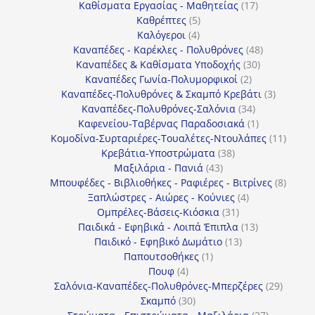
προϊόντα
17
Καθίσματα Εργασίας - Μαθητείας
17
5
προϊόντα
Καθρέπτες
5
4
προϊόντα
Καλόγεροι
4
προϊόντα
48
Καναπέδες - Καρέκλες - Πολυθρόνες
48
30
προϊόντα
Καναπέδες & Καθίσματα Υποδοχής
30
2
προϊόντα
Καναπέδες Γωνία-Πολυμορφικοί
2
προϊόντα
3
Καναπέδες-Πολυθρόνες & Σκαμπό Κρεβάτι
3
34
προϊόντ
Καναπέδες-Πολυθρόνες-Σαλόνια
34
προϊόντα
1
Καφενείου-Ταβέρνας Παραδοσιακά
1
προϊόν
11
Κομοδίνα-Συρταριέρες-Τουαλέτες-Ντουλάπες
11
38
προϊόν
Κρεβάτια-Υποστρώματα
38
43
προϊόντα
Μαξιλάρια - Πανιά
43
προϊόντα
8
Μπουφέδες - Βιβλιοθήκες - Ραφιέρες - Βιτρίνες
8
4
προϊό
Ξαπλώστρες - Αιώρες - Κούνιες
4
31
προϊόντα
Ομπρέλες-Βάσεις-Κιόσκια
31
προϊόντα
13
Παιδικά - Εφηβικά - Λοιπά Έπιπλα
13
13
προϊόντα
Παιδικό - Εφηβικό Δωμάτιο
13
1
προϊόντα
Παπουτσοθήκες
1
4
προϊόν
Πουφ
4
προϊόντα
29
Σαλόνια-Καναπέδες-Πολυθρόνες-Μπερζέρες
29
30
προϊόν
Σκαμπό
30
προϊόντα
27