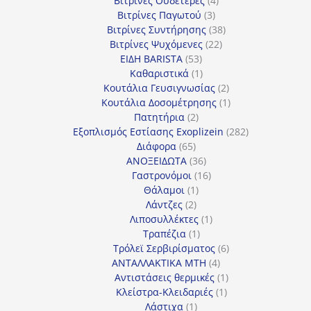
Βιτρίνες Ουδέτερες
4
3
προϊόντα
Βιτρίνες Παγωτού
3
προϊόντα
38
Βιτρίνες Συντήρησης
38
22
προϊόντα
Βιτρίνες Ψυχόμενες
22
53
προϊόντα
ΕΙΔΗ BARISTA
53
προϊόντα
1
Καθαριστικά
1
προϊόν
2
Κουτάλια Γευσιγνωσίας
2
προϊόντα
1
Κουτάλια Δοσομέτρησης
1
2
προϊόν
Πατητήρια
2
προϊόντα
282
Εξοπλισμός Εστίασης Exoplizein
282
65
προϊόντα
Διάφορα
65
προϊόντα
36
ΑΝΟΞΕΙΔΩΤΑ
36
προϊόντα
16
Γαστρονόμοι
16
1
προϊόντα
Θάλαμοι
1
2
προϊόν
Λάντζες
2
προϊόντα
1
Λιποσυλλέκτες
1
1
προϊόν
Τραπέζια
1
προϊόν
6
Τρόλεϊ Σερβιρίσματος
6
4
προϊόντα
ΑΝΤΑΛΛΑΚΤΙΚΑ MTH
4
προϊόντα
1
Αντιστάσεις θερμικές
1
1
προϊόν
Κλείστρα-Κλειδαριές
1
1
προϊόν
Λάστιχα
1