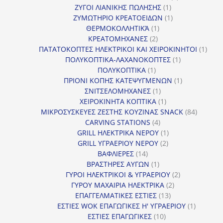
1
προϊόντα
ΖΥΓΟΙ ΛΙΑΝΙΚΗΣ ΠΩΛΗΣΗΣ
1
προϊόν
1
ΖΥΜΩΤΗΡΙΟ ΚΡΕΑΤΟΕΙΔΩΝ
1
1
προϊόν
ΘΕΡΜΟΚΟΛΛΗΤΙΚΆ
1
2
προϊόν
ΚΡΕΑΤΟΜΗΧΑΝΕΣ
2
προϊόντα
1
ΠΑΤΑΤΟΚΟΠΤΕΣ ΗΛΕΚΤΡΙΚΟΙ ΚΑΙ ΧΕΙΡΟΚΙΝΗΤΟΙ
1
1
προϊ
ΠΟΛΥΚΟΠΤΙΚΑ-ΛΑΧΑΝΟΚΟΠΤΕΣ
1
1
προϊόν
ΠΟΛΥΚΟΠΤΙΚΑ
1
προϊόν
1
ΠΡΙΟΝΙ ΚΟΠΗΣ ΚΑΤΕΨΥΓΜΕΝΩΝ
1
1
προϊόν
ΣΝΙΤΣΕΛΟΜΗΧΑΝΕΣ
1
προϊόν
1
ΧΕΙΡΟΚΙΝΗΤΑ ΚΟΠΤΙΚΑ
1
προϊόν
84
ΜΙΚΡΟΣΥΣΚΕΥΕΣ ΖΕΣΤΗΣ ΚΟΥΖΙΝΑΣ SNACK
84
4
προϊόντ
CARVING STATIONS
4
προϊόντα
1
GRILL ΗΛΕΚΤΡΙΚΑ ΝΕΡΟΥ
1
2
προϊόν
GRILL ΥΓΡΑΕΡΙΟΥ ΝΕΡΟΥ
2
14
προϊόντα
ΒΑΦΛΙΕΡΕΣ
14
προϊόντα
1
ΒΡΑΣΤΗΡΕΣ ΑΥΓΩΝ
1
προϊόν
2
ΓΥΡΟΙ ΗΛΕΚΤΡΙΚΟΙ & ΥΓΡΑΕΡΙΟΥ
2
2
προϊόντα
ΓΥΡΟΥ ΜΑΧΑΙΡΙΑ ΗΛΕΚΤΡΙΚΑ
2
13
προϊόντα
ΕΠΑΓΓΕΛΜΑΤΙΚΕΣ ΕΣΤΙΕΣ
13
προϊόντα
1
ΕΣΤΙΕΣ WOK ΕΠΑΓΩΓΙΚΕΣ Η' ΥΓΡΑΕΡΙΟΥ
1
10
προϊόν
ΕΣΤΙΕΣ ΕΠΑΓΩΓΙΚΕΣ
10