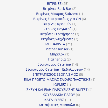
25
προϊόν
ΒΙΤΡΙΝΕΣ
25
προϊόντα
2
Βιτρίνες Back Bar
2
προϊόντα
1
Βιτρίνες Mπύρας Subzero
1
προϊόν
6
Βιτρίνες Επιτραπέζιες για GN
6
1
προϊόντα
Βιτρίνες Κρασιών
1
προϊόν
1
Βιτρίνες Παγωτού
1
προϊόν
3
Βιτρίνες Συντήρησης
3
3
προϊόντα
Βιτρίνες Ψυχόμενες
3
21
προϊόντα
ΕΙΔΗ BARISTA
21
προϊόντα
1
Pitcher Rinser
1
1
προϊόν
Μπρελόκ
1
προϊόν
2
Πατητήρια
2
προϊόντα
14
Εξοπλισμός Catering
14
προϊόντα
14
Εξοπλισμός Catering - Εκδηλώσεων
14
5
προϊόντα
ΕΠΙΤΡΑΠΕΖΙΟΣ ΕΞΟΠΛΙΣΜΟΣ
5
προϊόντα
1
ΕΙΔΗ ΠΡΟΕΤΟΙΜΑΣΙΑΣ ΖΑΧΑΡΟΠΛΑΣΤΙΚΗΣ
1
1
προϊόν
ΦΟΡΜΕΣ
1
προϊόν
4
ΣΚΕΥΗ ΚΑΙ ΕΙΔΗ ΠΑΡΟΥΣΙΑΣΗΣ BUFFET
4
4
προϊόντα
ΚΟΥΒΑΔΑΚΙΑ ΠΑΓΟΥ
4
11
προϊόντα
ΚΑΤΑΨΥΞΕΙΣ
11
προϊόντα
6
Καταψύκτες Μπαούλα
6