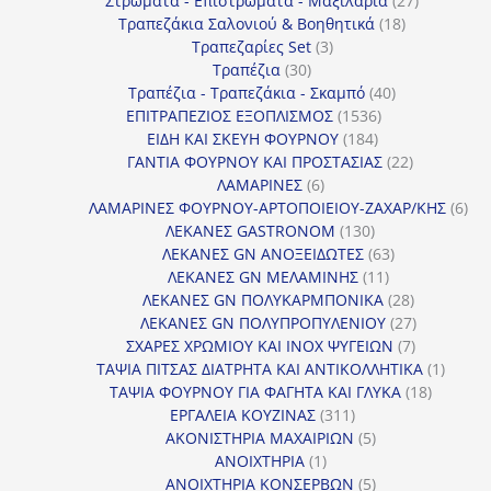
Στρώματα - Επιστρώματα - Μαξιλάρια
27
18
προϊόντα
Τραπεζάκια Σαλονιού & Βοηθητικά
18
3
προϊόντα
Τραπεζαρίες Set
3
30
προϊόντα
Τραπέζια
30
προϊόντα
40
Τραπέζια - Τραπεζάκια - Σκαμπό
40
1536
προϊόντα
ΕΠΙΤΡΑΠΕΖΙΟΣ ΕΞΟΠΛΙΣΜΟΣ
1536
184
προϊόντα
ΕΙΔΗ ΚΑΙ ΣΚΕΥΗ ΦΟΥΡΝΟΥ
184
προϊόντα
22
ΓΑΝΤΙΑ ΦΟΥΡΝΟΥ ΚΑΙ ΠΡΟΣΤΑΣΙΑΣ
22
6
προϊόντα
ΛΑΜΑΡΙΝΕΣ
6
προϊόντα
6
ΛΑΜΑΡΙΝΕΣ ΦΟΥΡΝΟΥ-ΑΡΤΟΠΟΙΕΙΟΥ-ΖΑΧΑΡ/ΚΗΣ
6
130
προ
ΛΕΚΑΝΕΣ GASTRONOM
130
προϊόντα
63
ΛΕΚΑΝΕΣ GN ΑΝΟΞΕΙΔΩΤΕΣ
63
11
προϊόντα
ΛΕΚΑΝΕΣ GN ΜΕΛΑΜΙΝΗΣ
11
προϊόντα
28
ΛΕΚΑΝΕΣ GN ΠΟΛΥΚΑΡΜΠΟΝΙΚΑ
28
προϊόντα
27
ΛΕΚΑΝΕΣ GN ΠΟΛΥΠΡΟΠΥΛΕΝΙΟΥ
27
7
προϊόντα
ΣΧΑΡΕΣ ΧΡΩΜΙΟΥ ΚΑΙ INOX ΨΥΓΕΙΩΝ
7
προϊόντα
1
ΤΑΨΙΑ ΠΙΤΣΑΣ ΔΙΑΤΡΗΤΑ ΚΑΙ ΑΝΤΙΚΟΛΛΗΤΙΚΑ
1
18
προϊόν
ΤΑΨΙΑ ΦΟΥΡΝΟΥ ΓΙΑ ΦΑΓΗΤΑ ΚΑΙ ΓΛΥΚΑ
18
311
προϊόντ
ΕΡΓΑΛΕΙΑ ΚΟΥΖΙΝΑΣ
311
προϊόντα
5
ΑΚΟΝΙΣΤΗΡΙΑ ΜΑΧΑΙΡΙΩΝ
5
1
προϊόντα
ΑΝΟΙΧΤΗΡΙΑ
1
προϊόν
5
ΑΝΟΙΧΤΗΡΙΑ ΚΟΝΣΕΡΒΩΝ
5