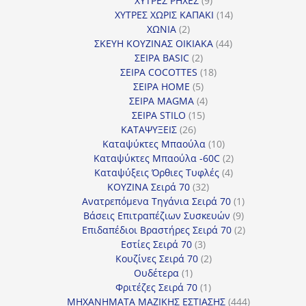
ΧΥΤΡΕΣ ΡΗΧΕΣ
9
προϊόντα
14
ΧΥΤΡΕΣ ΧΩΡΙΣ ΚΑΠΑΚΙ
14
2
προϊόντα
ΧΩΝΙΑ
2
προϊόντα
44
ΣΚΕΥΗ ΚΟΥΖΙΝΑΣ ΟΙΚΙΑΚΑ
44
2
προϊόντα
ΣΕΙΡΑ BASIC
2
προϊόντα
18
ΣΕΙΡΑ COCOTTES
18
5
προϊόντα
ΣΕΙΡΑ HOME
5
προϊόντα
4
ΣΕΙΡΑ MAGMA
4
15
προϊόντα
ΣΕΙΡΑ STILO
15
26
προϊόντα
ΚΑΤΑΨΥΞΕΙΣ
26
προϊόντα
10
Καταψύκτες Μπαούλα
10
προϊόντα
2
Καταψύκτες Μπαούλα -60C
2
4
προϊόντα
Καταψύξεις Όρθιες Τυφλές
4
32
προϊόντα
ΚΟΥΖΙΝΑ Σειρά 70
32
προϊόντα
1
Ανατρεπόμενα Τηγάνια Σειρά 70
1
9
προϊόν
Βάσεις Επιτραπέζιων Συσκευών
9
προϊόντα
2
Επιδαπέδιοι Βραστήρες Σειρά 70
2
3
προϊόντα
Εστίες Σειρά 70
3
προϊόντα
2
Κουζίνες Σειρά 70
2
1
προϊόντα
Ουδέτερα
1
προϊόν
1
Φριτέζες Σειρά 70
1
προϊόν
444
ΜΗΧΑΝΗΜΑΤΑ ΜΑΖΙΚΗΣ ΕΣΤΙΑΣΗΣ
444