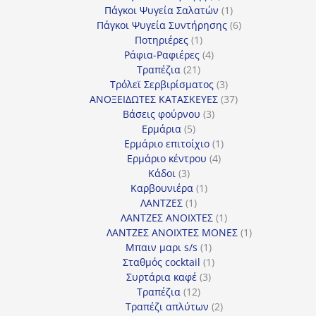
προϊόν
1
Πάγκοι Ψυγεία Σαλατών
1
προϊόν
6
Πάγκοι Ψυγεία Συντήρησης
6
1
προϊόντα
Ποτηριέρες
1
προϊόν
4
Ράφια-Ραφιέρες
4
21
προϊόντα
Τραπέζια
21
προϊόντα
3
Τρόλεϊ Σερβιρίσματος
3
προϊόντα
37
ΑΝΟΞΕΙΔΩΤΕΣ ΚΑΤΑΣΚΕΥΕΣ
37
3
προϊόντα
Βάσεις φούρνου
3
5
προϊόντα
Ερμάρια
5
προϊόντα
1
Ερμάριο επιτοίχιο
1
4
προϊόν
Ερμάριο κέντρου
4
3
προϊόντα
Κάδοι
3
προϊόντα
1
Καρβουνιέρα
1
1
προϊόν
ΛΑΝΤΖΕΣ
1
προϊόν
1
ΛΑΝΤΖΕΣ ΑΝΟΙΧΤΕΣ
1
προϊόν
1
ΛΑΝΤΖΕΣ ΑΝΟΙΧΤΕΣ ΜΟΝΕΣ
1
1
προϊόν
Μπαιν μαρι s/s
1
προϊόν
1
Σταθμός cocktail
1
3
προϊόν
Συρτάρια καφέ
3
12
προϊόντα
Τραπέζια
12
προϊόντα
2
Τραπέζι απλύτων
2