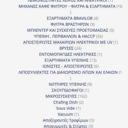
ΛΕΜΟΝΟΣΤΙΦΤΕΣ ΧΕΙΡΟΣ ΚΑΙ ΗΛΕΚΤΡΙΚΟΙ
1
προϊόν
ΜΗΧΑΝΕΣ ΚΑΦΕ ΦΙΛΤΡΟΥ - ΦΙΛΤΡΑ & ΕΞΑΡΤΗΜΑΤΑ
16
16
προϊόντα
4
ΕΞΑΡΤΗΜΑΤΑ BRAVILOR
4
9
προϊόντα
ΦΙΛΤΡΑ ΒΡΑΣΤΗΡΩΝ
9
προϊόντα
9
ΜΠΛΕΝΤΕΡ ΚΑΙ ΣΥΣΚΕΥΕΣ ΠΡΟΕΤΟΙΜΑΣΙΑΣ
9
56
προϊόντ
ΥΓΙΕΙΝΗ , ΠΕΡΙΒΑΛΛΟΝ & HACCP
56
προϊόντα
1
ΑΠΟΣΤΕΙΡΩΤΕΣ ΜΑΧΑΙΡΙΩΝ ΗΛΕΚΤΡΙΚΟΙ ΜΕ UV
1
24
προϊό
ΒΡΥΣΕΣ
24
προϊόντα
1
ΕΝΤΟΜΟΠΑΓΙΔΕΣ ΗΛΕΚΤΡΙΚΕΣ
1
13
προϊόν
ΕΞΑΡΤΗΜΑΤΑ ΥΓΙΕΙΝΗΣ
13
προϊόντα
6
ΙΟΝΙΣΤΕΣ - ΑΠΟΣΤΕΙΡΩΤΕΣ
6
προϊόντα
ΛΙΠΟΣΥΛΛΕΚΤΕΣ ΓΙΑ ΔΙΑΧΩΡΙΣΜΟ ΛΙΠΩΝ ΚΑΙ ΕΛΑΙΩΝ
1
1
προϊόν
9
ΝΙΠΤΗΡΕΣ ΥΓΙΕΙΝΗΣ
9
1
προϊόντα
ΣΚΟΥΠΙΔΟΦΑΓΟΙ
1
162
προϊόν
ΜΙΚΡΟΣΥΣΚΕΥΕΣ
162
2
προϊόντα
Chafing Dish
2
1
προϊόντα
Sous Vide
1
1
προϊόν
Vacuum
1
προϊόν
3
Αποξηραντές Τροφίμων
3
3
προϊόντα
Αποχυμωτές & Στίφτες
3