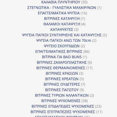
30
προϊ
ΚΑΛΑΘΙΑ ΠΛΥΝΤΗΡΙΟΥ
30
προϊόντα
1
ΣΤΕΓΝΩΤΙΚΑ - ΓΥΑΛΙΣΤΙΚΑ ΜΑΧΑΙΡ/ΝΩΝ
1
16
προϊόν
ΕΠΑΓΓΕΛΜΑΤΙΚΑ ΨΥΓΕΙΑ
16
1
προϊόντα
ΒΙΤΡΙΝΕΣ ΚΑΤΑΨΥΞΗ
1
προϊόν
4
ΘΑΛΑΜΟΙ ΚΑΤΑΨΥΞΗ
4
3
προϊόντα
ΚΑΤΑΨΥΚΤΕΣ
3
προϊόντα
2
ΨΥΓΕΙΑ ΠΑΓΚΟΙ ΣΥΝΤΗΡΗΣΗΣ ΚΑΙ ΚΑΤΑΨΥΞΗΣ
2
2
προϊό
ΨΥΓΕΙΑ ΠΑΓΚΟΙ ΑΝΩ ΤΩΝ 70cm
2
2
προϊόντα
ΨΥΓΕΙΟ ΣΚΟΥΠΙΔΙΩΝ
2
προϊόντα
86
ΕΠΑΓΓΕΛΜΑΤΙΚΕΣ ΒΙΤΡΙΝΕΣ
86
1
προϊόντα
ΒΙΤΡΙΝΑ ΓΙΑ BAO BUNS
1
προϊόν
6
ΒΙΤΡΙΝΕΣ ΖΑΧΑΡΟΠΛΑΣΤΙΚΗΣ
6
προϊόντα
17
ΒΙΤΡΙΝΕΣ ΘΕΡΜΑΙΝΟΜΕΝΕΣ
17
3
προϊόντα
ΒΙΤΡΙΝΕΣ ΚΡΑΣΙΩΝ
3
προϊόντα
5
ΒΙΤΡΙΝΕΣ ΚΡΕΑΤΩΝ
5
προϊόντα
7
ΒΙΤΡΙΝΕΣ ΟΥΔΕΤΕΡΕΣ
7
9
προϊόντα
ΒΙΤΡΙΝΕΣ ΠΑΓΩΤΟΥ
9
προϊόντα
2
ΒΙΤΡΙΝΕΣ ΤΥΡΙΩΝ ΑΛΛΑΝΤΙΚΩΝ
2
38
προϊόντα
ΒΙΤΡΙΝΕΣ ΨΥΧΟΜΕΝΕΣ
38
προϊόντα
23
ΒΙΤΡΙΝΕΣ ΕΠΙΔΑΠΕΔΙΕΣ ΨΥΧΟΜΕΝΕΣ
23
προϊόντα
11
ΒΙΤΡΙΝΕΣ ΕΠΙΤΡΑΠΕΖΙΕΣ ΨΥΧΟΜΕΝΕΣ
11
25
προϊόντ