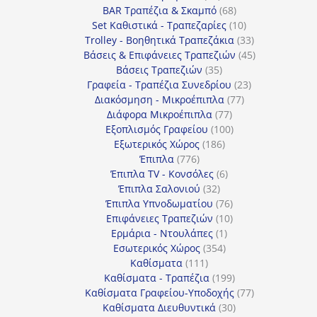
προϊόντα
68
BAR Τραπέζια & Σκαμπό
68
προϊόντα
10
Set Καθιστικά - Τραπεζαρίες
10
προϊόντα
33
Trolley - Βοηθητικά Τραπεζάκια
33
προϊόντα
45
Βάσεις & Επιφάνειες Τραπεζιών
45
35
προϊόντα
Βάσεις Τραπεζιών
35
προϊόντα
23
Γραφεία - Τραπέζια Συνεδρίου
23
77
προϊόντα
Διακόσμηση - Μικροέπιπλα
77
77
προϊόντα
Διάφορα Μικροέπιπλα
77
προϊόντα
100
Εξοπλισμός Γραφείου
100
186
προϊόντα
Εξωτερικός Χώρος
186
776
προϊόντα
Έπιπλα
776
προϊόντα
6
Έπιπλα TV - Κονσόλες
6
32
προϊόντα
Έπιπλα Σαλονιού
32
προϊόντα
76
Έπιπλα Υπνοδωματίου
76
10
προϊόντα
Επιφάνειες Τραπεζιών
10
1
προϊόντα
Ερμάρια - Ντουλάπες
1
354
προϊόν
Εσωτερικός Χώρος
354
111
προϊόντα
Καθίσματα
111
προϊόντα
199
Καθίσματα - Τραπέζια
199
προϊόντα
77
Καθίσματα Γραφείου-Υποδοχής
77
30
προϊόντα
Καθίσματα Διευθυντικά
30