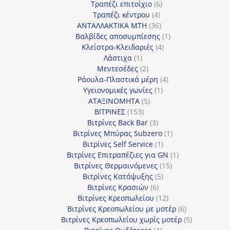
προϊόντα
6
Τραπέζι επιτοίχιο
6
4
προϊόντα
Τραπέζι κέντρου
4
προϊόντα
36
ΑΝΤΑΛΛΑΚΤΙΚΑ MTH
36
προϊόντα
1
Βαλβίδες αποσυμπίεσης
1
4
προϊόν
Κλείστρα-Κλειδαριές
4
1
προϊόντα
Λάστιχα
1
προϊόν
2
Μεντεσέδες
2
προϊόντα
4
Ράουλα-Πλαστικά μέρη
4
1
προϊόντα
Υγειονομικές γωνίες
1
5
προϊόν
ΑΤΑΞΙΝΟΜΗΤΑ
5
153
προϊόντα
ΒΙΤΡΙΝΕΣ
153
προϊόντα
3
Βιτρίνες Back Bar
3
προϊόντα
1
Βιτρίνες Mπύρας Subzero
1
1
προϊόν
Βιτρίνες Self Service
1
προϊόν
1
Βιτρίνες Επιτραπέζιες για GN
1
15
προϊόν
Βιτρίνες Θερμαινόμενες
15
5
προϊόντα
Βιτρίνες Κατάψυξης
5
6
προϊόντα
Βιτρίνες Κρασιών
6
προϊόντα
12
Βιτρίνες Κρεοπωλείου
12
προϊόντα
6
Βιτρίνες Κρεοπωλείου με μοτέρ
6
προϊόντα
5
Βιτρίνες Κρεοπωλείου χωρίς μοτέρ
5
4
προϊόντα