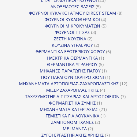
ΕΠΑΓΓΕΛΜΑΤΙΚΟΙ ΦΟΥΡΝΟΙ
25
5
προϊόντα
ΑΝΟΞΕΙΔΩΤΕΣ ΒΑΣΕΙΣ
5
προϊόντα
8
ΦΟΥΡΝΟΙ ΚΥΚΛ/ΚΟΙ ΑΤΜΟΥ DIRECT STEAM
8
4
προϊόν
ΦΟΥΡΝΟΙ ΚΥΚΛΟΘΕΡΜΙΚΟΙ
4
προϊόντα
5
ΦΟΥΡΝΟΙ ΜΙΚΡΟΚΥΜΑΤΩΝ
5
3
προϊόντα
ΦΟΥΡΝΟΙ ΠΙΤΣΑΣ
3
2
προϊόντα
ΖΕΣΤΗ ΚΟΥΖΙΝΑ
2
προϊόντα
2
ΚΟΥΖΙΝΑ ΥΓΡΑΕΡΙΟΥ
2
προϊόντα
6
ΘΕΡΜΑΝΤΙΚΑ ΕΞΩΤΕΡΙΚΟΥ ΧΩΡΟΥ
6
1
προϊόντα
ΗΛΕΚΤΡΙΚΑ ΘΕΡΜΑΝΤΙΚΑ
1
5
προϊόν
ΘΕΡΜΑΝΤΙΚΑ ΥΓΡΑΕΡΙΟΥ
5
προϊόντα
1
ΜΗΧΑΝΕΣ ΠΑΡΑΓΩΓΗΣ ΠΑΓΟΥ
1
προϊόν
1
ΠΟΥ ΠΑΡΑΓΟΥΝ ΣΚΛΗΡΟ ΧΙΟΝΙ
1
προϊόν
12
ΜΗΧΑΝΗΜΑΤΑ ΑΡΤΟΠΟΙΕΙΑΣ-ΖΑΧΑΡΟΠΛΑΣΤΙΚΗΣ
12
4
προϊ
ΜΙΞΕΡ ΖΑΧΑΡΟΠΛΑΣΤΙΚΗΣ
4
προϊόντα
7
ΤΑΧΥΖΥΜΩΤΗΡΙΑ ΠΙΤΣΑΡΙΑΣ ΚΑΙ ΑΡΤΟΠΟΙΕΙΩΝ
7
1
προϊό
ΦΟΡΜΑΡΙΣΤΙΚΑ ΖΥΜΗΣ
1
προϊόν
21
ΜΗΧΑΝΗΜΑΤΑ ΚΑΤΕΡΓΑΣΙΑΣ
21
1
προϊόντα
ΓΕΜΙΣΤΙΚΑ ΓΙΑ ΛΟΥΚΑΝΙΚΑ
1
2
προϊόν
ΖΑΜΠΟΝΟΜΗΧΑΝΕΣ
2
2
προϊόντα
ΜΕ ΙΜΑΝΤΑ
2
προϊόντα
7
ΖΥΓΟΙ ΕΡΓΑΣΤΗΡΙΑΚΗΣ ΧΡΗΣΗΣ
7