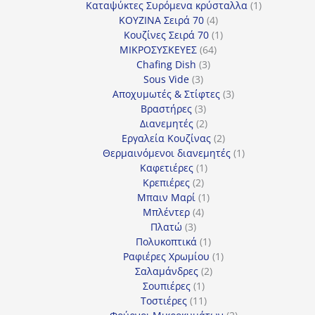
προϊόντα
1
Καταψύκτες Συρόμενα κρύσταλλα
1
4
προϊόν
ΚΟΥΖΙΝΑ Σειρά 70
4
προϊόντα
1
Κουζίνες Σειρά 70
1
64
προϊόν
ΜΙΚΡΟΣΥΣΚΕΥΕΣ
64
3
προϊόντα
Chafing Dish
3
3
προϊόντα
Sous Vide
3
προϊόντα
3
Αποχυμωτές & Στίφτες
3
3
προϊόντα
Βραστήρες
3
προϊόντα
2
Διανεμητές
2
προϊόντα
2
Εργαλεία Κουζίνας
2
προϊόντα
1
Θερμαινόμενοι διανεμητές
1
1
προϊόν
Καφετιέρες
1
2
προϊόν
Κρεπιέρες
2
προϊόντα
1
Μπαιν Μαρί
1
4
προϊόν
Μπλέντερ
4
3
προϊόντα
Πλατώ
3
προϊόντα
1
Πολυκοπτικά
1
προϊόν
1
Ραφιέρες Χρωμίου
1
2
προϊόν
Σαλαμάνδρες
2
1
προϊόντα
Σουπιέρες
1
προϊόν
11
Τοστιέρες
11
προϊόντα
2