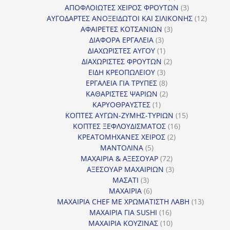
προϊόντα
3
ΑΠΟΦΛΟΙΩΤΕΣ ΧΕΙΡΟΣ ΦΡΟΥΤΩΝ
3
προϊόντα
12
ΑΥΓΟΔΑΡΤΕΣ ΑΝΟΞΕΙΔΩΤΟΙ ΚΑΙ ΣΙΛΙΚΟΝΗΣ
12
3
προϊόν
ΑΦΑΙΡΕΤΕΣ ΚΟΤΣΑΝΙΩΝ
3
3
προϊόντα
ΔΙΑΦΟΡΑ ΕΡΓΑΛΕΙΑ
3
προϊόντα
1
ΔΙΑΧΩΡΙΣΤΕΣ ΑΥΓΟΥ
1
προϊόν
2
ΔΙΑΧΩΡΙΣΤΕΣ ΦΡΟΥΤΩΝ
2
3
προϊόντα
ΕΙΔΗ ΚΡΕΟΠΩΛΕΙΟΥ
3
προϊόντα
8
ΕΡΓΑΛΕΙΑ ΓΙΑ ΤΡΥΠΕΣ
8
προϊόντα
2
ΚΑΘΑΡΙΣΤΕΣ ΨΑΡΙΩΝ
2
1
προϊόντα
ΚΑΡΥΟΘΡΑΥΣΤΕΣ
1
προϊόν
15
ΚΟΠΤΕΣ ΑΥΓΩΝ-ΖΥΜΗΣ-ΤΥΡΙΩΝ
15
16
προϊόντα
ΚΟΠΤΕΣ ΞΕΦΛΟΥΔΙΣΜΑΤΟΣ
16
2
προϊόντα
ΚΡΕΑΤΟΜΗΧΑΝΕΣ ΧΕΙΡΟΣ
2
5
προϊόντα
ΜΑΝΤΟΛΙΝΑ
5
προϊόντα
72
ΜΑΧΑΙΡΙΑ & ΑΞΕΣΟΥΑΡ
72
προϊόντα
3
ΑΞΕΣΟΥΑΡ ΜΑΧΑΙΡΙΩΝ
3
3
προϊόντα
ΜΑΣΑΤΙ
3
προϊόντα
6
ΜΑΧΑΙΡΙΑ
6
προϊόντα
13
ΜΑΧΑΙΡΙΑ CHEF ΜΕ ΧΡΩΜΑΤΙΣΤΗ ΛΑΒΗ
13
16
προϊόντ
ΜΑΧΑΙΡΙΑ ΓΙΑ SUSHI
16
προϊόντα
10
ΜΑΧΑΙΡΙΑ ΚΟΥΖΙΝΑΣ
10