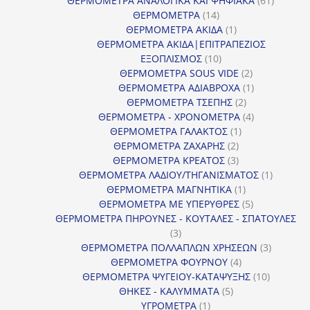
ΘΕΡΜΟΜΕΤΡΑ ΑΝΑΛΟΓΙΚΑ ΚΑΙ ΨΗΦΙΑΚΑ
61
14
προϊόντ
ΘΕΡΜΟΜΕΤΡΑ
14
προϊόντα
1
ΘΕΡΜΟΜΕΤΡΑ ΑΚΙΔΑ
1
προϊόν
ΘΕΡΜΟΜΕΤΡΑ ΑΚΙΔΑ|ΕΠΙΤΡΑΠΕΖΙΟΣ
10
ΕΞΟΠΛΙΣΜΟΣ
10
προϊόντα
2
ΘΕΡΜΟΜΕΤΡΑ SOUS VIDE
2
προϊόντα
1
ΘΕΡΜΟΜΕΤΡΑ ΑΔΙΑΒΡΟΧΑ
1
2
προϊόν
ΘΕΡΜΟΜΕΤΡΑ ΤΣΕΠΗΣ
2
προϊόντα
4
ΘΕΡΜΟΜΕΤΡΑ - ΧΡΟΝΟΜΕΤΡΑ
4
1
προϊόντα
ΘΕΡΜΟΜΕΤΡΑ ΓΑΛΑΚΤΟΣ
1
2
προϊόν
ΘΕΡΜΟΜΕΤΡΑ ΖΑΧΑΡΗΣ
2
προϊόντα
3
ΘΕΡΜΟΜΕΤΡΑ ΚΡΕΑΤΟΣ
3
προϊόντα
1
ΘΕΡΜΟΜΕΤΡΑ ΛΑΔΙΟΥ/ΤΗΓΑΝΙΣΜΑΤΟΣ
1
1
προϊόν
ΘΕΡΜΟΜΕΤΡΑ ΜΑΓΝΗΤΙΚΑ
1
προϊόν
5
ΘΕΡΜΟΜΕΤΡΑ ΜΕ ΥΠΕΡΥΘΡΕΣ
5
προϊόντα
ΘΕΡΜΟΜΕΤΡΑ ΠΗΡΟΥΝΕΣ - ΚΟΥΤΑΛΕΣ - ΣΠΑΤΟΥΛΕΣ
3
3
προϊόντα
3
ΘΕΡΜΟΜΕΤΡΑ ΠΟΛΛΑΠΛΩΝ ΧΡΗΣΕΩΝ
3
4
προϊόντ
ΘΕΡΜΟΜΕΤΡΑ ΦΟΥΡΝΟΥ
4
προϊόντα
10
ΘΕΡΜΟΜΕΤΡΑ ΨΥΓΕΙΟΥ-ΚΑΤΑΨΥΞΗΣ
10
5
προϊόντα
ΘΗΚΕΣ - ΚΑΛΥΜΜΑΤΑ
5
1
προϊόντα
ΥΓΡΟΜΕΤΡΑ
1