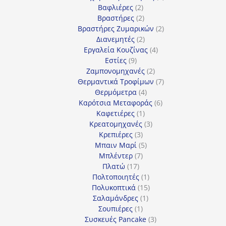
2
προϊόντα
Βαφλιέρες
2
προϊόντα
2
Βραστήρες
2
προϊόντα
2
Βραστήρες Ζυμαρικών
2
2
προϊόντα
Διανεμητές
2
προϊόντα
4
Εργαλεία Κουζίνας
4
9
προϊόντα
Εστίες
9
προϊόντα
2
Ζαμπονομηχανές
2
προϊόντα
7
Θερμαντικά Τροφίμων
7
4
προϊόντα
Θερμόμετρα
4
προϊόντα
6
Καρότσια Μεταφοράς
6
1
προϊόντα
Καφετιέρες
1
προϊόν
3
Κρεατομηχανές
3
3
προϊόντα
Κρεπιέρες
3
προϊόντα
5
Μπαιν Μαρί
5
7
προϊόντα
Μπλέντερ
7
17
προϊόντα
Πλατώ
17
προϊόντα
1
Πολτοποιητές
1
προϊόν
15
Πολυκοπτικά
15
1
προϊόντα
Σαλαμάνδρες
1
1
προϊόν
Σουπιέρες
1
προϊόν
3
Συσκευές Pancake
3