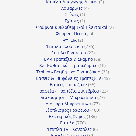
προϊόντα
2
Καπέλα Απαγωγής Ατμών
2
4
προϊόντα
Λαμαρίνες
4
1
προϊόντα
Στόφες
1
προϊόν
1
Σχάρες
1
προϊόν
2
Φούρνοι Κυκλοθερμικοί Ηλεκτρικοί
2
4
προϊόντα
Φούρνοι Πίτσας
4
2
προϊόντα
ΨΥΓΕΙΑ
2
προϊόντα
776
Έπιπλα Exoplizein
776
προϊόντα
23
'Επιπλα Γραφείου
23
προϊόντα
68
BAR Τραπέζια & Σκαμπό
68
προϊόντα
10
Set Καθιστικά - Τραπεζαρίες
10
προϊόντα
33
Trolley - Βοηθητικά Τραπεζάκια
33
προϊόντα
45
Βάσεις & Επιφάνειες Τραπεζιών
45
35
προϊόντα
Βάσεις Τραπεζιών
35
προϊόντα
23
Γραφεία - Τραπέζια Συνεδρίου
23
77
προϊόντα
Διακόσμηση - Μικροέπιπλα
77
77
προϊόντα
Διάφορα Μικροέπιπλα
77
προϊόντα
100
Εξοπλισμός Γραφείου
100
186
προϊόντα
Εξωτερικός Χώρος
186
776
προϊόντα
Έπιπλα
776
προϊόντα
6
Έπιπλα TV - Κονσόλες
6
32
προϊόντα
Έπιπλα Σαλονιού
32