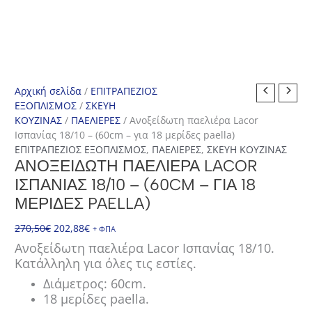
Αρχική σελίδα
/
ΕΠΙΤΡΑΠΕΖΙΟΣ
ΕΞΟΠΛΙΣΜΟΣ
/
ΣΚΕΥΗ
ΚΟΥΖΙΝΑΣ
/
ΠΑΕΛΙΕΡΕΣ
/ Aνοξείδωτη παελιέρα Lacor
Ισπανίας 18/10 – (60cm – για 18 μερίδες paella)
ΕΠΙΤΡΑΠΕΖΙΟΣ ΕΞΟΠΛΙΣΜΟΣ
,
ΠΑΕΛΙΕΡΕΣ
,
ΣΚΕΥΗ ΚΟΥΖΙΝΑΣ
AΝΟΞΕΊΔΩΤΗ ΠΑΕΛΙΈΡΑ LACOR
ΙΣΠΑΝΊΑΣ 18/10 – (60CM – ΓΙΑ 18
ΜΕΡΊΔΕΣ PAELLA)
Original
Η
270,50
€
202,88
€
+ ΦΠΑ
price
τρέχουσα
Aνοξείδωτη παελιέρα Lacor Ισπανίας 18/10.
was:
τιμή
Κατάλληλη για όλες τις εστίες.
270,50€.
είναι:
Διάμετρος: 60cm.
202,88€.
18 μερίδες paella.