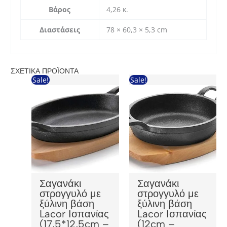
Βάρος
4,26 κ.
Διαστάσεις
78 × 60,3 × 5,3 cm
ΣΧΕΤΙΚΆ ΠΡΟΪΌΝΤΑ
Sale!
Sale!
Σαγανάκι
Σαγανάκι
στρογγυλό με
στρογγυλό με
ξύλινη βάση
ξύλινη βάση
Lacor Ισπανίας
Lacor Ισπανίας
(17,5*12,5cm –
(12cm –