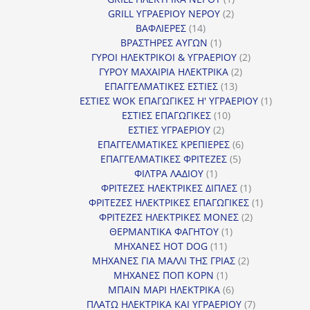
2
προϊόν
GRILL ΥΓΡΑΕΡΙΟΥ ΝΕΡΟΥ
2
14
προϊόντα
ΒΑΦΛΙΕΡΕΣ
14
προϊόντα
1
ΒΡΑΣΤΗΡΕΣ ΑΥΓΩΝ
1
προϊόν
2
ΓΥΡΟΙ ΗΛΕΚΤΡΙΚΟΙ & ΥΓΡΑΕΡΙΟΥ
2
2
προϊόντα
ΓΥΡΟΥ ΜΑΧΑΙΡΙΑ ΗΛΕΚΤΡΙΚΑ
2
13
προϊόντα
ΕΠΑΓΓΕΛΜΑΤΙΚΕΣ ΕΣΤΙΕΣ
13
προϊόντα
1
ΕΣΤΙΕΣ WOK ΕΠΑΓΩΓΙΚΕΣ Η' ΥΓΡΑΕΡΙΟΥ
1
10
προϊόν
ΕΣΤΙΕΣ ΕΠΑΓΩΓΙΚΕΣ
10
2
προϊόντα
ΕΣΤΙΕΣ ΥΓΡΑΕΡΙΟΥ
2
προϊόντα
6
ΕΠΑΓΓΕΛΜΑΤΙΚΕΣ ΚΡΕΠΙΕΡΕΣ
6
5
προϊόντα
ΕΠΑΓΓΕΛΜΑΤΙΚΕΣ ΦΡΙΤΕΖΕΣ
5
1
προϊόντα
ΦΙΛΤΡΑ ΛΑΔΙΟΥ
1
προϊόν
1
ΦΡΙΤΕΖΕΣ ΗΛΕΚΤΡΙΚΕΣ ΔΙΠΛΕΣ
1
προϊόν
1
ΦΡΙΤΕΖΕΣ ΗΛΕΚΤΡΙΚΕΣ ΕΠΑΓΩΓΙΚΕΣ
1
2
προϊόν
ΦΡΙΤΕΖΕΣ ΗΛΕΚΤΡΙΚΕΣ ΜΟΝΕΣ
2
1
προϊόντα
ΘΕΡΜΑΝΤΙΚΑ ΦΑΓΗΤΟΥ
1
11
προϊόν
ΜΗΧΑΝΕΣ HOT DOG
11
προϊόντα
2
ΜΗΧΑΝΕΣ ΓΙΑ ΜΑΛΛΙ ΤΗΣ ΓΡΙΑΣ
2
1
προϊόντα
ΜΗΧΑΝΕΣ ΠΟΠ ΚΟΡΝ
1
προϊόν
6
ΜΠΑΙΝ ΜΑΡΙ ΗΛΕΚΤΡΙΚΑ
6
προϊόντα
7
ΠΛΑΤΩ ΗΛΕΚΤΡΙΚΑ ΚΑΙ ΥΓΡΑΕΡΙΟΥ
7