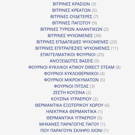
3
προϊόντα
ΒΙΤΡΙΝΕΣ ΚΡΑΣΙΩΝ
3
προϊόντα
5
ΒΙΤΡΙΝΕΣ ΚΡΕΑΤΩΝ
5
προϊόντα
7
ΒΙΤΡΙΝΕΣ ΟΥΔΕΤΕΡΕΣ
7
9
προϊόντα
ΒΙΤΡΙΝΕΣ ΠΑΓΩΤΟΥ
9
προϊόντα
2
ΒΙΤΡΙΝΕΣ ΤΥΡΙΩΝ ΑΛΛΑΝΤΙΚΩΝ
2
38
προϊόντα
ΒΙΤΡΙΝΕΣ ΨΥΧΟΜΕΝΕΣ
38
προϊόντα
23
ΒΙΤΡΙΝΕΣ ΕΠΙΔΑΠΕΔΙΕΣ ΨΥΧΟΜΕΝΕΣ
23
προϊόντα
11
ΒΙΤΡΙΝΕΣ ΕΠΙΤΡΑΠΕΖΙΕΣ ΨΥΧΟΜΕΝΕΣ
11
25
προϊόντ
ΕΠΑΓΓΕΛΜΑΤΙΚΟΙ ΦΟΥΡΝΟΙ
25
5
προϊόντα
ΑΝΟΞΕΙΔΩΤΕΣ ΒΑΣΕΙΣ
5
προϊόντα
8
ΦΟΥΡΝΟΙ ΚΥΚΛ/ΚΟΙ ΑΤΜΟΥ DIRECT STEAM
8
4
προϊόν
ΦΟΥΡΝΟΙ ΚΥΚΛΟΘΕΡΜΙΚΟΙ
4
προϊόντα
5
ΦΟΥΡΝΟΙ ΜΙΚΡΟΚΥΜΑΤΩΝ
5
3
προϊόντα
ΦΟΥΡΝΟΙ ΠΙΤΣΑΣ
3
2
προϊόντα
ΖΕΣΤΗ ΚΟΥΖΙΝΑ
2
προϊόντα
2
ΚΟΥΖΙΝΑ ΥΓΡΑΕΡΙΟΥ
2
προϊόντα
6
ΘΕΡΜΑΝΤΙΚΑ ΕΞΩΤΕΡΙΚΟΥ ΧΩΡΟΥ
6
1
προϊόντα
ΗΛΕΚΤΡΙΚΑ ΘΕΡΜΑΝΤΙΚΑ
1
5
προϊόν
ΘΕΡΜΑΝΤΙΚΑ ΥΓΡΑΕΡΙΟΥ
5
προϊόντα
1
ΜΗΧΑΝΕΣ ΠΑΡΑΓΩΓΗΣ ΠΑΓΟΥ
1
προϊόν
1
ΠΟΥ ΠΑΡΑΓΟΥΝ ΣΚΛΗΡΟ ΧΙΟΝΙ
1