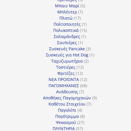
προϊόντα
5
Μπαιν Μαρί
5
7
προϊόντα
Μπλέντερ
7
17
προϊόντα
Πλατώ
17
προϊόντα
1
Πολτοποιητές
1
προϊόν
15
Πολυκοπτικά
15
1
προϊόντα
Σαλαμάνδρες
1
1
προϊόν
Σουπιέρες
1
προϊόν
3
Συσκευές Pancake
3
προϊόντα
1
Συσκευές για Hot Dog
1
2
προϊόν
Ταχυζυμωτήρια
2
12
προϊόντα
Τοστιέρες
12
12
προϊόντα
Φριτέζες
12
προϊόντα
12
ΝΕΑ ΠΡΟΪΟΝΤΑ
12
προϊόντα
68
ΠΑΓΟΜΗΧΑΝΕΣ
68
7
προϊόντα
Ανάδευσης
7
προϊόντα
9
Αποθήκες Παγομηχανών
9
7
προϊόντα
Καθέτου Στοιχείου
7
4
προϊόντα
Παγολέπι
4
προϊόντα
8
Παγότριμμα
8
27
προϊόντα
Ψεκασμού
27
57
προϊόντα
ΠΛΥΝΤΗΡΙΑ
57