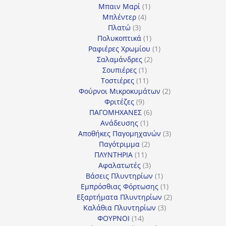
προϊόντα
1
Μπαιν Μαρί
1
4
προϊόν
Μπλέντερ
4
3
προϊόντα
Πλατώ
3
προϊόντα
1
Πολυκοπτικά
1
προϊόν
1
Ραφιέρες Χρωμίου
1
2
προϊόν
Σαλαμάνδρες
2
1
προϊόντα
Σουπιέρες
1
προϊόν
11
Τοστιέρες
11
προϊόντα
2
Φούρνοι Μικροκυμάτων
2
9
προϊόντα
Φριτέζες
9
προϊόντα
6
ΠΑΓΟΜΗΧΑΝΕΣ
6
1
προϊόντα
Ανάδευσης
1
προϊόν
3
Αποθήκες Παγομηχανών
3
2
προϊόντα
Παγότριμμα
2
11
προϊόντα
ΠΛΥΝΤΗΡΙΑ
11
προϊόντα
3
Αφαλατωτές
3
προϊόντα
1
Βάσεις Πλυντηρίων
1
προϊόν
1
Εμπρόσθιας Φόρτωσης
1
προϊόν
2
Εξαρτήματα Πλυντηρίων
2
3
προϊόντα
Καλάθια Πλυντηρίων
3
14
προϊόντα
ΦΟΥΡΝΟΙ
14