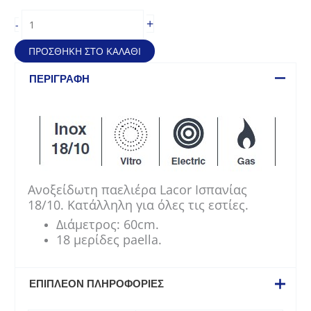
Aνοξείδωτη
+
-
παελιέρα
Lacor
ΠΡΟΣΘΉΚΗ ΣΤΟ ΚΑΛΆΘΙ
Ισπανίας
18/10
ΠΕΡΙΓΡΑΦΉ
–
(60cm
–
για
18
μερίδες
paella)
Aνοξείδωτη παελιέρα Lacor Ισπανίας
ποσότητα
18/10.
Κατάλληλη για όλες τις εστίες.
Διάμετρος: 60cm.
18 μερίδες paella.
ΕΠΙΠΛΈΟΝ ΠΛΗΡΟΦΟΡΊΕΣ