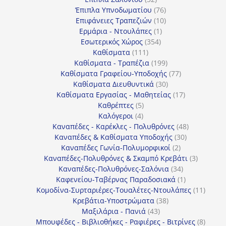
προϊόντα
76
Έπιπλα Υπνοδωματίου
76
10
προϊόντα
Επιφάνειες Τραπεζιών
10
1
προϊόντα
Ερμάρια - Ντουλάπες
1
354
προϊόν
Εσωτερικός Χώρος
354
111
προϊόντα
Καθίσματα
111
προϊόντα
199
Καθίσματα - Τραπέζια
199
προϊόντα
77
Καθίσματα Γραφείου-Υποδοχής
77
30
προϊόντα
Καθίσματα Διευθυντικά
30
προϊόντα
17
Καθίσματα Εργασίας - Μαθητείας
17
5
προϊόντα
Καθρέπτες
5
4
προϊόντα
Καλόγεροι
4
προϊόντα
48
Καναπέδες - Καρέκλες - Πολυθρόνες
48
30
προϊόντα
Καναπέδες & Καθίσματα Υποδοχής
30
2
προϊόντα
Καναπέδες Γωνία-Πολυμορφικοί
2
προϊόντα
3
Καναπέδες-Πολυθρόνες & Σκαμπό Κρεβάτι
3
34
προϊόντ
Καναπέδες-Πολυθρόνες-Σαλόνια
34
προϊόντα
1
Καφενείου-Ταβέρνας Παραδοσιακά
1
προϊόν
11
Κομοδίνα-Συρταριέρες-Τουαλέτες-Ντουλάπες
11
38
προϊόν
Κρεβάτια-Υποστρώματα
38
43
προϊόντα
Μαξιλάρια - Πανιά
43
προϊόντα
8
Μπουφέδες - Βιβλιοθήκες - Ραφιέρες - Βιτρίνες
8