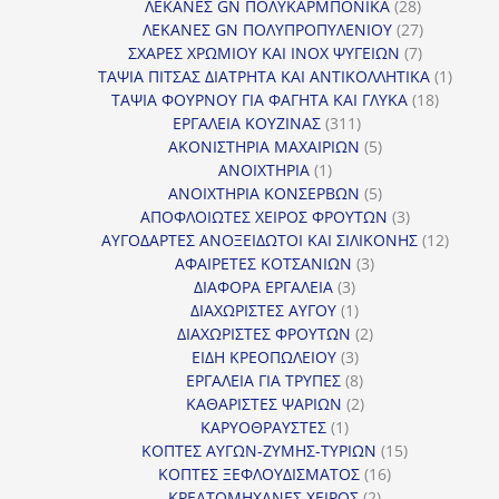
προϊόντα
28
ΛΕΚΑΝΕΣ GN ΠΟΛΥΚΑΡΜΠΟΝΙΚΑ
28
προϊόντα
27
ΛΕΚΑΝΕΣ GN ΠΟΛΥΠΡΟΠΥΛΕΝΙΟΥ
27
7
προϊόντα
ΣΧΑΡΕΣ ΧΡΩΜΙΟΥ ΚΑΙ INOX ΨΥΓΕΙΩΝ
7
προϊόντα
1
ΤΑΨΙΑ ΠΙΤΣΑΣ ΔΙΑΤΡΗΤΑ ΚΑΙ ΑΝΤΙΚΟΛΛΗΤΙΚΑ
1
18
προϊόν
ΤΑΨΙΑ ΦΟΥΡΝΟΥ ΓΙΑ ΦΑΓΗΤΑ ΚΑΙ ΓΛΥΚΑ
18
311
προϊόντ
ΕΡΓΑΛΕΙΑ ΚΟΥΖΙΝΑΣ
311
προϊόντα
5
ΑΚΟΝΙΣΤΗΡΙΑ ΜΑΧΑΙΡΙΩΝ
5
1
προϊόντα
ΑΝΟΙΧΤΗΡΙΑ
1
προϊόν
5
ΑΝΟΙΧΤΗΡΙΑ ΚΟΝΣΕΡΒΩΝ
5
προϊόντα
3
ΑΠΟΦΛΟΙΩΤΕΣ ΧΕΙΡΟΣ ΦΡΟΥΤΩΝ
3
προϊόντα
12
ΑΥΓΟΔΑΡΤΕΣ ΑΝΟΞΕΙΔΩΤΟΙ ΚΑΙ ΣΙΛΙΚΟΝΗΣ
12
3
προϊόν
ΑΦΑΙΡΕΤΕΣ ΚΟΤΣΑΝΙΩΝ
3
3
προϊόντα
ΔΙΑΦΟΡΑ ΕΡΓΑΛΕΙΑ
3
προϊόντα
1
ΔΙΑΧΩΡΙΣΤΕΣ ΑΥΓΟΥ
1
προϊόν
2
ΔΙΑΧΩΡΙΣΤΕΣ ΦΡΟΥΤΩΝ
2
3
προϊόντα
ΕΙΔΗ ΚΡΕΟΠΩΛΕΙΟΥ
3
προϊόντα
8
ΕΡΓΑΛΕΙΑ ΓΙΑ ΤΡΥΠΕΣ
8
προϊόντα
2
ΚΑΘΑΡΙΣΤΕΣ ΨΑΡΙΩΝ
2
1
προϊόντα
ΚΑΡΥΟΘΡΑΥΣΤΕΣ
1
προϊόν
15
ΚΟΠΤΕΣ ΑΥΓΩΝ-ΖΥΜΗΣ-ΤΥΡΙΩΝ
15
16
προϊόντα
ΚΟΠΤΕΣ ΞΕΦΛΟΥΔΙΣΜΑΤΟΣ
16
2
προϊόντα
ΚΡΕΑΤΟΜΗΧΑΝΕΣ ΧΕΙΡΟΣ
2