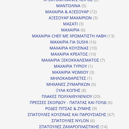
5
προϊόντα
ΜΑΝΤΟΛΙΝΑ
5
προϊόντα
72
ΜΑΧΑΙΡΙΑ & ΑΞΕΣΟΥΑΡ
72
προϊόντα
3
ΑΞΕΣΟΥΑΡ ΜΑΧΑΙΡΙΩΝ
3
3
προϊόντα
ΜΑΣΑΤΙ
3
προϊόντα
6
ΜΑΧΑΙΡΙΑ
6
προϊόντα
13
ΜΑΧΑΙΡΙΑ CHEF ΜΕ ΧΡΩΜΑΤΙΣΤΗ ΛΑΒΗ
13
16
προϊόντ
ΜΑΧΑΙΡΙΑ ΓΙΑ SUSHI
16
προϊόντα
10
ΜΑΧΑΙΡΙΑ ΚΟΥΖΙΝΑΣ
10
10
προϊόντα
ΜΑΧΑΙΡΙΑ ΚΡΕΑΤΟΣ
10
προϊόντα
7
ΜΑΧΑΙΡΙΑ ΞΕΚΟΚΚΑΛΙΣΜΑΤΟΣ
7
1
προϊόντα
ΜΑΧΑΙΡΙΑ ΤΥΡΙΟΥ
1
προϊόν
3
ΜΑΧΑΙΡΙΑ ΨΩΜΙΟΥ
3
1
προϊόντα
ΜΗΛΟΚΑΘΑΡΙΣΤΕΣ
1
προϊόν
5
ΜΗΧΑΝΕΣ ΖΥΜΑΡΙΚΩΝ
5
8
προϊόντα
ΞΥΛΑ ΚΟΠΗΣ
8
προϊόντα
20
ΠΛΑΚΕΣ ΠΟΛΥΑΙΘΥΛΕΝΙΟΥ
20
προϊόντα
6
ΠΡΕΣΣΕΣ ΣΚΟΡΔΟΥ - ΠΑΤΑΤΑΣ ΚΑΙ ΓΟΥΔΙ
6
9
προϊόντα
ΡΟΔΕΣ ΠΙΤΣΑΣ & ΖΥΜΗΣ
9
προϊόντα
67
ΣΠΑΤΟΥΛΕΣ ΚΟΥΖΙΝΑΣ ΚΑΙ ΠΑΡΟΥΣΙΑΣΗΣ
67
6
προϊόντ
ΣΠΑΤΟΥΛΕΣ NYLON
6
προϊόντα
14
ΣΠΑΤΟΥΛΕΣ ΖΑΧΑΡΟΠΛΑΣΤΙΚΗΣ
14