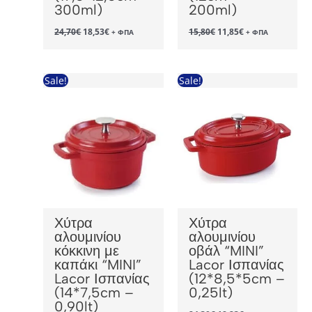
300ml)
200ml)
Original
Η
Original
Η
24,70
€
18,53
€
15,80
€
11,85
€
+ ΦΠΑ
+ ΦΠΑ
price
τρέχουσα
price
τρέχουσα
was:
τιμή
was:
τιμή
24,70€.
είναι:
15,80€.
είναι:
18,53€.
11,85€.
Sale!
Sale!
Χύτρα
Χύτρα
αλουμινίου
αλουμινίου
κόκκινη με
οβάλ “MINI”
καπάκι “MINI”
Lacor Ισπανίας
Lacor Ισπανίας
(12*8,5*5cm –
(14*7,5cm –
0,25lt)
0,90lt)
Original
Η