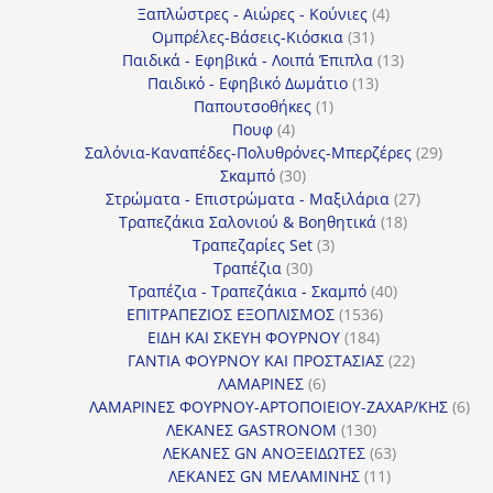
4
προϊό
Ξαπλώστρες - Αιώρες - Κούνιες
4
31
προϊόντα
Ομπρέλες-Βάσεις-Κιόσκια
31
προϊόντα
13
Παιδικά - Εφηβικά - Λοιπά Έπιπλα
13
13
προϊόντα
Παιδικό - Εφηβικό Δωμάτιο
13
1
προϊόντα
Παπουτσοθήκες
1
4
προϊόν
Πουφ
4
προϊόντα
29
Σαλόνια-Καναπέδες-Πολυθρόνες-Μπερζέρες
29
30
προϊόν
Σκαμπό
30
προϊόντα
27
Στρώματα - Επιστρώματα - Μαξιλάρια
27
18
προϊόντα
Τραπεζάκια Σαλονιού & Βοηθητικά
18
3
προϊόντα
Τραπεζαρίες Set
3
30
προϊόντα
Τραπέζια
30
προϊόντα
40
Τραπέζια - Τραπεζάκια - Σκαμπό
40
1536
προϊόντα
ΕΠΙΤΡΑΠΕΖΙΟΣ ΕΞΟΠΛΙΣΜΟΣ
1536
184
προϊόντα
ΕΙΔΗ ΚΑΙ ΣΚΕΥΗ ΦΟΥΡΝΟΥ
184
προϊόντα
22
ΓΑΝΤΙΑ ΦΟΥΡΝΟΥ ΚΑΙ ΠΡΟΣΤΑΣΙΑΣ
22
6
προϊόντα
ΛΑΜΑΡΙΝΕΣ
6
προϊόντα
6
ΛΑΜΑΡΙΝΕΣ ΦΟΥΡΝΟΥ-ΑΡΤΟΠΟΙΕΙΟΥ-ΖΑΧΑΡ/ΚΗΣ
6
130
προ
ΛΕΚΑΝΕΣ GASTRONOM
130
προϊόντα
63
ΛΕΚΑΝΕΣ GN ΑΝΟΞΕΙΔΩΤΕΣ
63
11
προϊόντα
ΛΕΚΑΝΕΣ GN ΜΕΛΑΜΙΝΗΣ
11