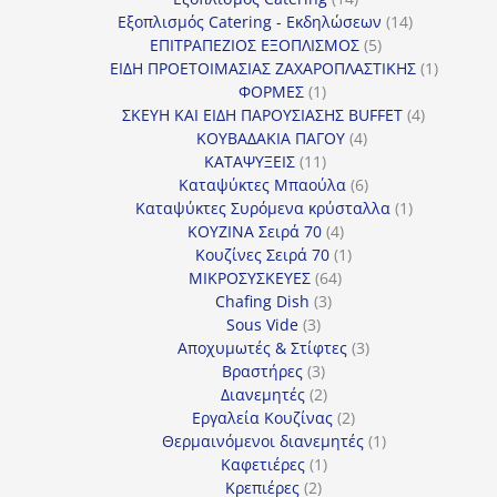
προϊόντα
14
Εξοπλισμός Catering - Εκδηλώσεων
14
5
προϊόντα
ΕΠΙΤΡΑΠΕΖΙΟΣ ΕΞΟΠΛΙΣΜΟΣ
5
προϊόντα
1
ΕΙΔΗ ΠΡΟΕΤΟΙΜΑΣΙΑΣ ΖΑΧΑΡΟΠΛΑΣΤΙΚΗΣ
1
1
προϊόν
ΦΟΡΜΕΣ
1
προϊόν
4
ΣΚΕΥΗ ΚΑΙ ΕΙΔΗ ΠΑΡΟΥΣΙΑΣΗΣ BUFFET
4
4
προϊόντα
ΚΟΥΒΑΔΑΚΙΑ ΠΑΓΟΥ
4
11
προϊόντα
ΚΑΤΑΨΥΞΕΙΣ
11
προϊόντα
6
Καταψύκτες Μπαούλα
6
προϊόντα
1
Καταψύκτες Συρόμενα κρύσταλλα
1
4
προϊόν
ΚΟΥΖΙΝΑ Σειρά 70
4
προϊόντα
1
Κουζίνες Σειρά 70
1
64
προϊόν
ΜΙΚΡΟΣΥΣΚΕΥΕΣ
64
3
προϊόντα
Chafing Dish
3
3
προϊόντα
Sous Vide
3
προϊόντα
3
Αποχυμωτές & Στίφτες
3
3
προϊόντα
Βραστήρες
3
προϊόντα
2
Διανεμητές
2
προϊόντα
2
Εργαλεία Κουζίνας
2
προϊόντα
1
Θερμαινόμενοι διανεμητές
1
1
προϊόν
Καφετιέρες
1
2
προϊόν
Κρεπιέρες
2