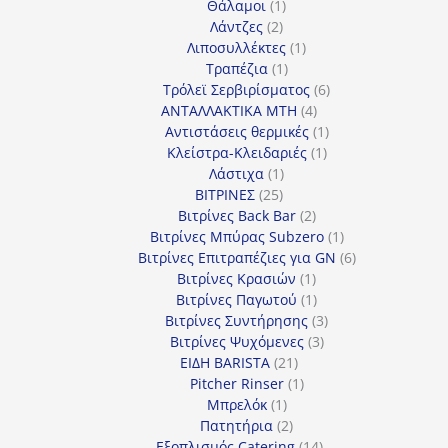
1
προϊόντα
Θάλαμοι
1
2
προϊόν
Λάντζες
2
προϊόντα
1
Λιποσυλλέκτες
1
1
προϊόν
Τραπέζια
1
προϊόν
6
Τρόλεϊ Σερβιρίσματος
6
4
προϊόντα
ΑΝΤΑΛΛΑΚΤΙΚΑ MTH
4
προϊόντα
1
Αντιστάσεις θερμικές
1
1
προϊόν
Κλείστρα-Κλειδαριές
1
1
προϊόν
Λάστιχα
1
25
προϊόν
ΒΙΤΡΙΝΕΣ
25
προϊόντα
2
Βιτρίνες Back Bar
2
προϊόντα
1
Βιτρίνες Mπύρας Subzero
1
προϊόν
6
Βιτρίνες Επιτραπέζιες για GN
6
1
προϊόντα
Βιτρίνες Κρασιών
1
προϊόν
1
Βιτρίνες Παγωτού
1
προϊόν
3
Βιτρίνες Συντήρησης
3
3
προϊόντα
Βιτρίνες Ψυχόμενες
3
21
προϊόντα
ΕΙΔΗ BARISTA
21
προϊόντα
1
Pitcher Rinser
1
1
προϊόν
Μπρελόκ
1
προϊόν
2
Πατητήρια
2
προϊόντα
14
Εξοπλισμός Catering
14