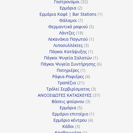
προϊόντα
32
Γαστρονόμοι
32
2
προϊόντα
Ερμάρια
2
προϊόντα
1
Ερμάρια Καφέ | Bar Stations
1
7
προϊόν
Θάλαμοι
7
προϊόντα
5
Θερμαντικά ραφιού
5
18
προϊόντα
Λάντζες
18
προϊόντα
1
Λεκανάκια Παγωτού
1
3
προϊόν
Λιποσυλλέκτες
3
προϊόντα
1
Πάγκοι Κατάψυξης
1
προϊόν
1
Πάγκοι Ψυγεία Σαλατών
1
προϊόν
6
Πάγκοι Ψυγεία Συντήρησης
6
1
προϊόντα
Ποτηριέρες
1
προϊόν
4
Ράφια-Ραφιέρες
4
21
προϊόντα
Τραπέζια
21
προϊόντα
3
Τρόλεϊ Σερβιρίσματος
3
προϊόντα
37
ΑΝΟΞΕΙΔΩΤΕΣ ΚΑΤΑΣΚΕΥΕΣ
37
3
προϊόντα
Βάσεις φούρνου
3
5
προϊόντα
Ερμάρια
5
προϊόντα
1
Ερμάριο επιτοίχιο
1
4
προϊόν
Ερμάριο κέντρου
4
3
προϊόντα
Κάδοι
3
προϊόντα
1
Καρβουνιέρα
1