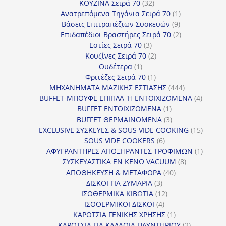
32
προϊόντα
ΚΟΥΖΙΝΑ Σειρά 70
32
προϊόντα
1
Ανατρεπόμενα Τηγάνια Σειρά 70
1
9
προϊόν
Βάσεις Επιτραπέζιων Συσκευών
9
προϊόντα
2
Επιδαπέδιοι Βραστήρες Σειρά 70
2
3
προϊόντα
Εστίες Σειρά 70
3
προϊόντα
2
Κουζίνες Σειρά 70
2
1
προϊόντα
Ουδέτερα
1
προϊόν
1
Φριτέζες Σειρά 70
1
προϊόν
444
ΜΗΧΑΝΗΜΑΤΑ ΜΑΖΙΚΗΣ ΕΣΤΙΑΣΗΣ
444
προϊόντα
4
BUFFET-ΜΠΟΥΦΕ ΕΠΙΠΛΑ 'Η ΕΝΤΟΙΧΙΖΟΜΕΝΑ
4
1
προϊόν
BUFFET ΕΝΤΟΙΧΙΖΟΜΕΝΑ
1
προϊόν
3
BUFFET ΘΕΡΜΑΙΝΟΜΕΝΑ
3
προϊόντα
15
EXCLUSIVE ΣΥΣΚΕΥΕΣ & SOUS VIDE COOKING
15
6
προϊόν
SOUS VIDE COOKERS
6
προϊόντα
1
ΑΦΥΓΡΑΝΤΗΡΕΣ ΑΠΟΞΗΡΑΝΤΕΣ ΤΡΟΦΙΜΩΝ
1
8
προϊόν
ΣΥΣΚΕΥΑΣΤΙΚΑ ΕΝ ΚΕΝΩ VACUUM
8
40
προϊόντα
ΑΠΟΘΗΚΕΥΣΗ & ΜΕΤΑΦΟΡΑ
40
3
προϊόντα
ΔΙΣΚΟΙ ΓΙΑ ΖΥΜΑΡΙΑ
3
προϊόντα
12
ΙΣΟΘΕΡΜΙΚΑ ΚΙΒΩΤΙΑ
12
4
προϊόντα
ΙΣΟΘΕΡΜΙΚΟΙ ΔΙΣΚΟΙ
4
προϊόντα
1
ΚΑΡΟΤΣΙΑ ΓΕΝΙΚΗΣ ΧΡΗΣΗΣ
1
προϊόν
2
ΚΑΡΟΤΣΙΑ ΓΙΑ ΚΑΛΑΘΙΑ ΠΛΥΝΤΗΡΙΟΥ
2