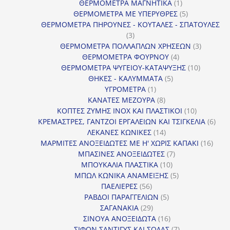
1
προϊόν
ΘΕΡΜΟΜΕΤΡΑ ΜΑΓΝΗΤΙΚΑ
1
προϊόν
5
ΘΕΡΜΟΜΕΤΡΑ ΜΕ ΥΠΕΡΥΘΡΕΣ
5
προϊόντα
ΘΕΡΜΟΜΕΤΡΑ ΠΗΡΟΥΝΕΣ - ΚΟΥΤΑΛΕΣ - ΣΠΑΤΟΥΛΕΣ
3
3
προϊόντα
3
ΘΕΡΜΟΜΕΤΡΑ ΠΟΛΛΑΠΛΩΝ ΧΡΗΣΕΩΝ
3
4
προϊόντ
ΘΕΡΜΟΜΕΤΡΑ ΦΟΥΡΝΟΥ
4
προϊόντα
10
ΘΕΡΜΟΜΕΤΡΑ ΨΥΓΕΙΟΥ-ΚΑΤΑΨΥΞΗΣ
10
5
προϊόντα
ΘΗΚΕΣ - ΚΑΛΥΜΜΑΤΑ
5
1
προϊόντα
ΥΓΡΟΜΕΤΡΑ
1
προϊόν
8
ΚΑΝΑΤΕΣ ΜΕΖΟΥΡΑ
8
προϊόντα
10
ΚΟΠΤΕΣ ΖΥΜΗΣ INOX ΚΑΙ ΠΛΑΣΤΙΚΟΙ
10
προϊόντα
6
ΚΡΕΜΑΣΤΡΕΣ, ΓΑΝΤΖΟΙ ΕΡΓΑΛΕΙΩΝ ΚΑΙ ΤΣΙΓΚΕΛΙΑ
6
14
προϊ
ΛΕΚΑΝΕΣ ΚΩΝΙΚΕΣ
14
προϊόντα
16
ΜΑΡΜΙΤΕΣ ΑΝΟΞΕΙΔΩΤΕΣ ΜΕ Η' ΧΩΡΙΣ ΚΑΠΑΚΙ
16
7
προϊ
ΜΠΑΣΙΝΕΣ ΑΝΟΞΕΙΔΩΤΕΣ
7
10
προϊόντα
ΜΠΟΥΚΑΛΙΑ ΠΛΑΣΤΙΚΑ
10
προϊόντα
5
ΜΠΩΛ ΚΩΝΙΚΑ ΑΝΑΜΕΙΞΗΣ
5
56
προϊόντα
ΠΑΕΛΙΕΡΕΣ
56
προϊόντα
5
ΡΑΒΔΟΙ ΠΑΡΑΓΓΕΛΙΩΝ
5
29
προϊόντα
ΣΑΓΑΝΑΚΙΑ
29
προϊόντα
16
ΣΙΝΟΥΑ ΑΝΟΞΕΙΔΩΤΑ
16
προϊόντα
7
ΣΙΦΟΝ ΣΑΝΤΙΓΥΣ ΚΑΙ ΣΟΔΑΣ
7