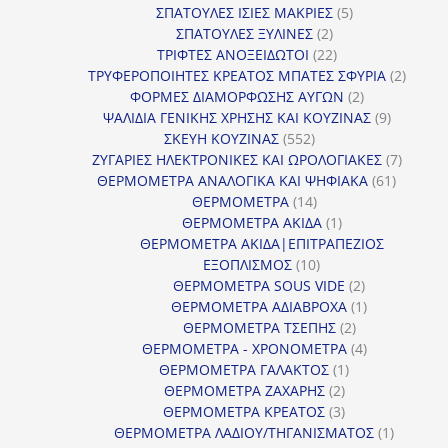
5
προϊόντα
ΣΠΑΤΟΥΛΕΣ ΙΣΙΕΣ ΜΑΚΡΙΕΣ
5
2
προϊόντα
ΣΠΑΤΟΥΛΕΣ ΞΥΛΙΝΕΣ
2
προϊόντα
22
ΤΡΙΦΤΕΣ ΑΝΟΞΕΙΔΩΤΟΙ
22
προϊόντα
2
ΤΡΥΦΕΡΟΠΟΙΗΤΕΣ ΚΡΕΑΤΟΣ ΜΠΑΤΕΣ ΣΦΥΡΙΑ
2
2
προϊόν
ΦΟΡΜΕΣ ΔΙΑΜΟΡΦΩΣΗΣ ΑΥΓΩΝ
2
προϊόντα
9
ΨΑΛΙΔΙΑ ΓΕΝΙΚΗΣ ΧΡΗΣΗΣ ΚΑΙ ΚΟΥΖΙΝΑΣ
9
552
προϊόντα
ΣΚΕΥΗ ΚΟΥΖΙΝΑΣ
552
προϊόντα
7
ΖΥΓΑΡΙΕΣ ΗΛΕΚΤΡΟΝΙΚΕΣ ΚΑΙ ΩΡΟΛΟΓΙΑΚΕΣ
7
61
προϊόν
ΘΕΡΜΟΜΕΤΡΑ ΑΝΑΛΟΓΙΚΑ ΚΑΙ ΨΗΦΙΑΚΑ
61
14
προϊόντ
ΘΕΡΜΟΜΕΤΡΑ
14
προϊόντα
1
ΘΕΡΜΟΜΕΤΡΑ ΑΚΙΔΑ
1
προϊόν
ΘΕΡΜΟΜΕΤΡΑ ΑΚΙΔΑ|ΕΠΙΤΡΑΠΕΖΙΟΣ
10
ΕΞΟΠΛΙΣΜΟΣ
10
προϊόντα
2
ΘΕΡΜΟΜΕΤΡΑ SOUS VIDE
2
προϊόντα
1
ΘΕΡΜΟΜΕΤΡΑ ΑΔΙΑΒΡΟΧΑ
1
2
προϊόν
ΘΕΡΜΟΜΕΤΡΑ ΤΣΕΠΗΣ
2
προϊόντα
4
ΘΕΡΜΟΜΕΤΡΑ - ΧΡΟΝΟΜΕΤΡΑ
4
1
προϊόντα
ΘΕΡΜΟΜΕΤΡΑ ΓΑΛΑΚΤΟΣ
1
2
προϊόν
ΘΕΡΜΟΜΕΤΡΑ ΖΑΧΑΡΗΣ
2
προϊόντα
3
ΘΕΡΜΟΜΕΤΡΑ ΚΡΕΑΤΟΣ
3
προϊόντα
1
ΘΕΡΜΟΜΕΤΡΑ ΛΑΔΙΟΥ/ΤΗΓΑΝΙΣΜΑΤΟΣ
1