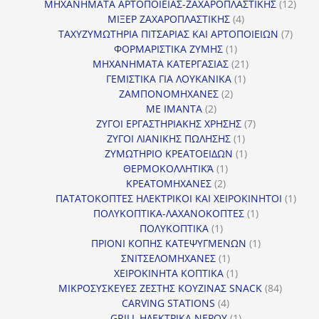
προϊόν
12
ΜΗΧΑΝΗΜΑΤΑ ΑΡΤΟΠΟΙΕΙΑΣ-ΖΑΧΑΡΟΠΛΑΣΤΙΚΗΣ
12
4
προϊ
ΜΙΞΕΡ ΖΑΧΑΡΟΠΛΑΣΤΙΚΗΣ
4
προϊόντα
7
ΤΑΧΥΖΥΜΩΤΗΡΙΑ ΠΙΤΣΑΡΙΑΣ ΚΑΙ ΑΡΤΟΠΟΙΕΙΩΝ
7
1
προϊό
ΦΟΡΜΑΡΙΣΤΙΚΑ ΖΥΜΗΣ
1
προϊόν
21
ΜΗΧΑΝΗΜΑΤΑ ΚΑΤΕΡΓΑΣΙΑΣ
21
1
προϊόντα
ΓΕΜΙΣΤΙΚΑ ΓΙΑ ΛΟΥΚΑΝΙΚΑ
1
2
προϊόν
ΖΑΜΠΟΝΟΜΗΧΑΝΕΣ
2
2
προϊόντα
ΜΕ ΙΜΑΝΤΑ
2
προϊόντα
7
ΖΥΓΟΙ ΕΡΓΑΣΤΗΡΙΑΚΗΣ ΧΡΗΣΗΣ
7
1
προϊόντα
ΖΥΓΟΙ ΛΙΑΝΙΚΗΣ ΠΩΛΗΣΗΣ
1
προϊόν
1
ΖΥΜΩΤΗΡΙΟ ΚΡΕΑΤΟΕΙΔΩΝ
1
1
προϊόν
ΘΕΡΜΟΚΟΛΛΗΤΙΚΆ
1
2
προϊόν
ΚΡΕΑΤΟΜΗΧΑΝΕΣ
2
προϊόντα
1
ΠΑΤΑΤΟΚΟΠΤΕΣ ΗΛΕΚΤΡΙΚΟΙ ΚΑΙ ΧΕΙΡΟΚΙΝΗΤΟΙ
1
1
προϊ
ΠΟΛΥΚΟΠΤΙΚΑ-ΛΑΧΑΝΟΚΟΠΤΕΣ
1
1
προϊόν
ΠΟΛΥΚΟΠΤΙΚΑ
1
προϊόν
1
ΠΡΙΟΝΙ ΚΟΠΗΣ ΚΑΤΕΨΥΓΜΕΝΩΝ
1
1
προϊόν
ΣΝΙΤΣΕΛΟΜΗΧΑΝΕΣ
1
προϊόν
1
ΧΕΙΡΟΚΙΝΗΤΑ ΚΟΠΤΙΚΑ
1
προϊόν
84
ΜΙΚΡΟΣΥΣΚΕΥΕΣ ΖΕΣΤΗΣ ΚΟΥΖΙΝΑΣ SNACK
84
4
προϊόντ
CARVING STATIONS
4
προϊόντα
1
GRILL ΗΛΕΚΤΡΙΚΑ ΝΕΡΟΥ
1