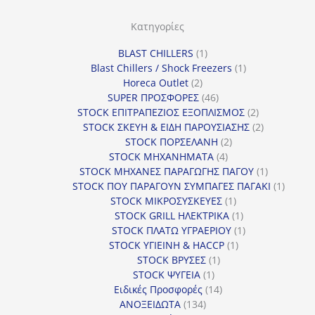
Κατηγορίες
1
BLAST CHILLERS
1
προϊόν
1
Blast Chillers / Shock Freezers
1
2
προϊόν
Horeca Outlet
2
προϊόντα
46
SUPER ΠΡΟΣΦΟΡΕΣ
46
προϊόντα
2
STOCK ΕΠΙΤΡΑΠΕΖΙΟΣ ΕΞΟΠΛΙΣΜΟΣ
2
προϊόντα
2
STOCK ΣΚΕΥΗ & ΕΙΔΗ ΠΑΡΟΥΣΙΑΣΗΣ
2
2
προϊόντα
STOCK ΠΟΡΣΕΛΑΝΗ
2
4
προϊόντα
STOCK ΜΗΧΑΝΗΜΑΤΑ
4
προϊόντα
1
STOCK ΜΗΧΑΝΕΣ ΠΑΡΑΓΩΓΗΣ ΠΑΓΟΥ
1
προϊόν
1
STOCK ΠΟΥ ΠΑΡΑΓΟΥΝ ΣΥΜΠΑΓΕΣ ΠΑΓΑΚΙ
1
1
προϊόν
STOCK ΜΙΚΡΟΣΥΣΚΕΥΕΣ
1
προϊόν
1
STOCK GRILL ΗΛΕΚΤΡΙΚΑ
1
προϊόν
1
STOCK ΠΛΑΤΩ ΥΓΡΑΕΡΙΟΥ
1
1
προϊόν
STOCK ΥΓΙΕΙΝΗ & HACCP
1
1
προϊόν
STOCK ΒΡΥΣΕΣ
1
1
προϊόν
STOCK ΨΥΓΕΙΑ
1
προϊόν
14
Ειδικές Προσφορές
14
134
προϊόντα
ΑΝΟΞΕΙΔΩΤΑ
134