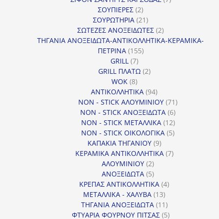
2
προϊόντα
ΣΟΥΠΙΕΡΕΣ
2
προϊόντα
21
ΣΟΥΡΩΤΗΡΙΑ
21
προϊόντα
2
ΣΩΤΕΖΕΣ ΑΝΟΞΕΙΔΩΤΕΣ
2
προϊόντα
ΤΗΓΑΝΙΑ ΑΝΟΞΕΙΔΩΤΑ-ΑΝΤΙΚΟΛΛΗΤΙΚΑ-ΚΕΡΑΜΙΚΑ-
155
ΠΕΤΡΙΝΑ
155
7
προϊόντα
GRILL
7
προϊόντα
2
GRILL ΠΛΑΤΩ
2
8
προϊόντα
WOK
8
προϊόντα
94
ΑΝΤΙΚΟΛΛΗΤΙΚΑ
94
προϊόντα
71
NON - STICK ΑΛΟΥΜΙΝΙΟΥ
71
6
προϊόντα
NON - STICK ΑΝΟΞΕΙΔΩΤΑ
6
12
προϊόντα
NON - STICK ΜΕΤΑΛΛΙΚΑ
12
5
προϊόντα
NON - STICK ΟΙΚΟΛΟΓΙΚΑ
5
9
προϊόντα
ΚΑΠΑΚΙΑ ΤΗΓΑΝΙΟΥ
9
προϊόντα
7
ΚΕΡΑΜΙΚΑ ΑΝΤΙΚΟΛΛΗΤΙΚΑ
7
2
προϊόντα
ΑΛΟΥΜΙΝΙΟΥ
2
προϊόντα
5
ΑΝΟΞΕΙΔΩΤΑ
5
προϊόντα
4
ΚΡΕΠΑΣ ΑΝΤΙΚΟΛΛΗΤΙΚΑ
4
13
προϊόντα
ΜΕΤΑΛΛΙΚΑ - ΧΑΛΥΒΑ
13
προϊόντα
11
ΤΗΓΑΝΙΑ ΑΝΟΞΕΙΔΩΤΑ
11
προϊόντα
5
ΦΤΥΑΡΙΑ ΦΟΥΡΝΟΥ ΠΙΤΣΑΣ
5