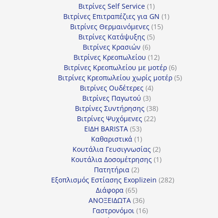
1
προϊόν
Βιτρίνες Self Service
1
προϊόν
1
Βιτρίνες Επιτραπέζιες για GN
1
15
προϊόν
Βιτρίνες Θερμαινόμενες
15
5
προϊόντα
Βιτρίνες Κατάψυξης
5
6
προϊόντα
Βιτρίνες Κρασιών
6
προϊόντα
12
Βιτρίνες Κρεοπωλείου
12
προϊόντα
6
Βιτρίνες Κρεοπωλείου με μοτέρ
6
προϊόντα
5
Βιτρίνες Κρεοπωλείου χωρίς μοτέρ
5
4
προϊόντα
Βιτρίνες Ουδέτερες
4
3
προϊόντα
Βιτρίνες Παγωτού
3
προϊόντα
38
Βιτρίνες Συντήρησης
38
22
προϊόντα
Βιτρίνες Ψυχόμενες
22
53
προϊόντα
ΕΙΔΗ BARISTA
53
προϊόντα
1
Καθαριστικά
1
προϊόν
2
Κουτάλια Γευσιγνωσίας
2
προϊόντα
1
Κουτάλια Δοσομέτρησης
1
2
προϊόν
Πατητήρια
2
προϊόντα
282
Εξοπλισμός Εστίασης Exoplizein
282
65
προϊόντα
Διάφορα
65
προϊόντα
36
ΑΝΟΞΕΙΔΩΤΑ
36
προϊόντα
16
Γαστρονόμοι
16