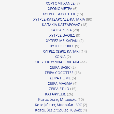
7
προϊόντα
ΧΟΡΤΟΜΗΧΑΝΕΣ
7
6
προϊόντα
ΧΡΟΝΟΜΕΤΡΑ
6
προϊόντα
15
ΧΥΤΡΕΣ ΤΑΧΥΤΗΤΟΣ
15
προϊόντα
80
ΧΥΤΡΕΣ-ΚΑΤΣΑΡΟΛΕΣ-ΚΑΠΑΚΙΑ
80
18
προϊόντα
ΚΑΠΑΚΙΑ ΚΑΤΣΑΡΟΛΑΣ
18
28
προϊόντα
ΚΑΤΣΑΡΟΛΙΑ
28
προϊόντα
9
ΧΥΤΡΕΣ ΒΑΘΙΕΣ
9
προϊόντα
2
ΧΥΤΡΕΣ ΜΕ ΚΑΠΑΚΙ
2
9
προϊόντα
ΧΥΤΡΕΣ ΡΗΧΕΣ
9
προϊόντα
14
ΧΥΤΡΕΣ ΧΩΡΙΣ ΚΑΠΑΚΙ
14
2
προϊόντα
ΧΩΝΙΑ
2
προϊόντα
44
ΣΚΕΥΗ ΚΟΥΖΙΝΑΣ ΟΙΚΙΑΚΑ
44
2
προϊόντα
ΣΕΙΡΑ BASIC
2
προϊόντα
18
ΣΕΙΡΑ COCOTTES
18
5
προϊόντα
ΣΕΙΡΑ HOME
5
προϊόντα
4
ΣΕΙΡΑ MAGMA
4
15
προϊόντα
ΣΕΙΡΑ STILO
15
26
προϊόντα
ΚΑΤΑΨΥΞΕΙΣ
26
προϊόντα
10
Καταψύκτες Μπαούλα
10
προϊόντα
2
Καταψύκτες Μπαούλα -60C
2
4
προϊόντα
Καταψύξεις Όρθιες Τυφλές
4