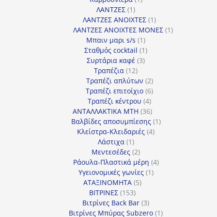
1
προϊόν
ΛΑΝΤΖΕΣ
1
προϊόν
1
ΛΑΝΤΖΕΣ ΑΝΟΙΧΤΕΣ
1
προϊόν
1
ΛΑΝΤΖΕΣ ΑΝΟΙΧΤΕΣ ΜΟΝΕΣ
1
1
προϊόν
Μπαιν μαρι s/s
1
προϊόν
1
Σταθμός cocktail
1
3
προϊόν
Συρτάρια καφέ
3
12
προϊόντα
Τραπέζια
12
προϊόντα
2
Τραπέζι απλύτων
2
προϊόντα
6
Τραπέζι επιτοίχιο
6
4
προϊόντα
Τραπέζι κέντρου
4
προϊόντα
36
ΑΝΤΑΛΛΑΚΤΙΚΑ MTH
36
προϊόντα
1
Βαλβίδες αποσυμπίεσης
1
4
προϊόν
Κλείστρα-Κλειδαριές
4
1
προϊόντα
Λάστιχα
1
προϊόν
2
Μεντεσέδες
2
προϊόντα
4
Ράουλα-Πλαστικά μέρη
4
1
προϊόντα
Υγειονομικές γωνίες
1
5
προϊόν
ΑΤΑΞΙΝΟΜΗΤΑ
5
153
προϊόντα
ΒΙΤΡΙΝΕΣ
153
προϊόντα
3
Βιτρίνες Back Bar
3
προϊόντα
1
Βιτρίνες Mπύρας Subzero
1