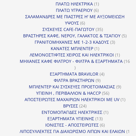
1
προϊόντα
ΠΛΑΤΩ ΗΛΕΚΤΡΙΚΑ
1
6
προϊόν
ΠΛΑΤΩ ΥΓΡΑΕΡΙΟΥ
6
προϊόντα
ΣΑΛΑΜΑΝΔΡΕΣ ΜΕ ΠΙΑΣΤΡΕΣ Η' ΜΕ ΑΥΞΟΜΕΙΩΣΗ
6
ΥΨΟΥΣ
6
προϊόντα
35
ΣΥΣΚΕΥΕΣ CAFE-ΠΑΓΩΤΟΥ
35
προϊόντα
5
ΒΡΑΣΤΗΡΕΣ ΚΑΦΕ, ΝΕΡΟΥ, ΓΑΛΑΚΤΟΣ & ΤΣΑΓΙΟΥ
5
3
προϊ
ΓΡΑΝΙΤΟΜΗΧΑΝΕΣ ΜΕ 1-2-3 ΚΑΔΟΥΣ
3
1
προϊόντα
ΚΑΝΑΤΕΣ ΜΠΛΕΝΤΕΡ
1
προϊόν
1
ΛΕΜΟΝΟΣΤΙΦΤΕΣ ΧΕΙΡΟΣ ΚΑΙ ΗΛΕΚΤΡΙΚΟΙ
1
προϊόν
ΜΗΧΑΝΕΣ ΚΑΦΕ ΦΙΛΤΡΟΥ - ΦΙΛΤΡΑ & ΕΞΑΡΤΗΜΑΤΑ
16
16
προϊόντα
4
ΕΞΑΡΤΗΜΑΤΑ BRAVILOR
4
9
προϊόντα
ΦΙΛΤΡΑ ΒΡΑΣΤΗΡΩΝ
9
προϊόντα
9
ΜΠΛΕΝΤΕΡ ΚΑΙ ΣΥΣΚΕΥΕΣ ΠΡΟΕΤΟΙΜΑΣΙΑΣ
9
56
προϊόντ
ΥΓΙΕΙΝΗ , ΠΕΡΙΒΑΛΛΟΝ & HACCP
56
προϊόντα
1
ΑΠΟΣΤΕΙΡΩΤΕΣ ΜΑΧΑΙΡΙΩΝ ΗΛΕΚΤΡΙΚΟΙ ΜΕ UV
1
24
προϊό
ΒΡΥΣΕΣ
24
προϊόντα
1
ΕΝΤΟΜΟΠΑΓΙΔΕΣ ΗΛΕΚΤΡΙΚΕΣ
1
13
προϊόν
ΕΞΑΡΤΗΜΑΤΑ ΥΓΙΕΙΝΗΣ
13
προϊόντα
6
ΙΟΝΙΣΤΕΣ - ΑΠΟΣΤΕΙΡΩΤΕΣ
6
προϊόντα
ΛΙΠΟΣΥΛΛΕΚΤΕΣ ΓΙΑ ΔΙΑΧΩΡΙΣΜΟ ΛΙΠΩΝ ΚΑΙ ΕΛΑΙΩΝ
1