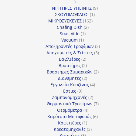
1
προϊόν
9
ΝΙΠΤΗΡΕΣ ΥΓΙΕΙΝΗΣ
9
1
προϊόντα
ΣΚΟΥΠΙΔΟΦΑΓΟΙ
1
162
προϊόν
ΜΙΚΡΟΣΥΣΚΕΥΕΣ
162
2
προϊόντα
Chafing Dish
2
1
προϊόντα
Sous Vide
1
1
προϊόν
Vacuum
1
προϊόν
3
Αποξηραντές Τροφίμων
3
3
προϊόντα
Αποχυμωτές & Στίφτες
3
2
προϊόντα
Βαφλιέρες
2
προϊόντα
2
Βραστήρες
2
προϊόντα
2
Βραστήρες Ζυμαρικών
2
2
προϊόντα
Διανεμητές
2
προϊόντα
4
Εργαλεία Κουζίνας
4
9
προϊόντα
Εστίες
9
προϊόντα
2
Ζαμπονομηχανές
2
προϊόντα
7
Θερμαντικά Τροφίμων
7
4
προϊόντα
Θερμόμετρα
4
προϊόντα
6
Καρότσια Μεταφοράς
6
1
προϊόντα
Καφετιέρες
1
προϊόν
3
Κρεατομηχανές
3
3
προϊόντα
Κρεπιέρες
3