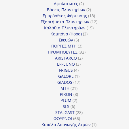
προϊόντα
2
Αφαλατωτές
2
προϊόντα
2
Βάσεις Πλυντηρίων
2
προϊόντα
18
Εμπρόσθιας Φόρτωσης
18
προϊόντα
12
Εξαρτήματα Πλυντηρίων
12
15
προϊόντα
Καλάθια Πλυντηρίων
15
2
προϊόντα
Καμπάνα (Hood)
2
5
προϊόντα
Σκευών
5
προϊόντα
3
ΠΟΡΤΕΣ MTH
3
προϊόντα
92
ΠΡΟΜΗΘΕΥΤΕΣ
92
2
προϊόντα
ARISTARCO
2
3
προϊόντα
EFFEUNO
3
4
προϊόντα
FRIGUS
4
προϊόντα
1
GALORE
1
προϊόν
17
GIADOS
17
21
προϊόντα
MTH
21
προϊόντα
8
PIRON
8
2
προϊόντα
PLUM
2
6
προϊόντα
SLS
6
προϊόντα
28
STALGAST
28
66
προϊόντα
ΦΟΥΡΝΟΙ
66
προϊόντα
1
Καπέλα Απαγωγής Ατμών
1