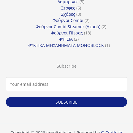
5
προϊόν
Λαμαρίνες
5
6
προϊόντα
Στόφες
6
προϊόντα
3
Σχάρες
3
προϊόντα
2
Φούρνοι Combi
2
προϊόντα
2
Φούρνοι Combi Steamer (Ατμού)
2
18
προϊόντα
Φούρνοι Πίτσας
18
2
προϊόντα
ΨΥΓΕΙΑ
2
προϊόντα
1
ΨΥΚΤΙΚΑ ΜΗΧΑΝΗΜΑΤΑ MONOBLOCK
1
προϊόν
Subscribe
SUBSCRIBE
Copyright © 2026 exoplizein.gr | Powered by
G-Crafts.gr