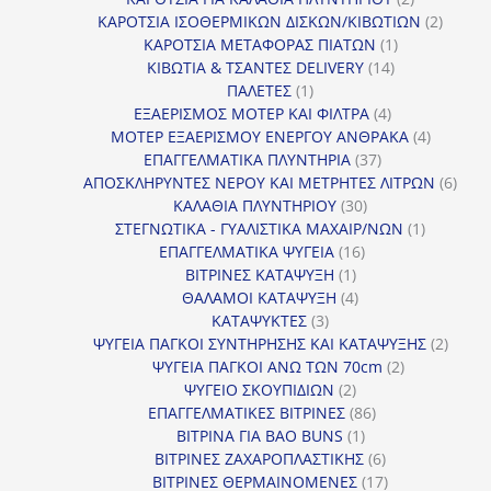
προϊόντα
2
ΚΑΡΟΤΣΙΑ ΙΣΟΘΕΡΜΙΚΩΝ ΔΙΣΚΩΝ/ΚΙΒΩΤΙΩΝ
2
1
προϊόν
ΚΑΡΟΤΣΙΑ ΜΕΤΑΦΟΡΑΣ ΠΙΑΤΩΝ
1
14
προϊόν
ΚΙΒΩΤΙΑ & ΤΣΑΝΤΕΣ DELIVERY
14
1
προϊόντα
ΠΑΛΕΤΕΣ
1
προϊόν
4
ΕΞΑΕΡΙΣΜΟΣ ΜΟΤΕΡ ΚΑΙ ΦΙΛΤΡΑ
4
προϊόντα
4
ΜΟΤΕΡ ΕΞΑΕΡΙΣΜΟΥ ΕΝΕΡΓΟΥ ΑΝΘΡΑΚΑ
4
37
προϊόντ
ΕΠΑΓΓΕΛΜΑΤΙΚΑ ΠΛΥΝΤΗΡΙΑ
37
προϊόντα
6
ΑΠΟΣΚΛΗΡΥΝΤΕΣ ΝΕΡΟΥ ΚΑΙ ΜΕΤΡΗΤΕΣ ΛΙΤΡΩΝ
6
30
προϊ
ΚΑΛΑΘΙΑ ΠΛΥΝΤΗΡΙΟΥ
30
προϊόντα
1
ΣΤΕΓΝΩΤΙΚΑ - ΓΥΑΛΙΣΤΙΚΑ ΜΑΧΑΙΡ/ΝΩΝ
1
16
προϊόν
ΕΠΑΓΓΕΛΜΑΤΙΚΑ ΨΥΓΕΙΑ
16
1
προϊόντα
ΒΙΤΡΙΝΕΣ ΚΑΤΑΨΥΞΗ
1
προϊόν
4
ΘΑΛΑΜΟΙ ΚΑΤΑΨΥΞΗ
4
3
προϊόντα
ΚΑΤΑΨΥΚΤΕΣ
3
προϊόντα
2
ΨΥΓΕΙΑ ΠΑΓΚΟΙ ΣΥΝΤΗΡΗΣΗΣ ΚΑΙ ΚΑΤΑΨΥΞΗΣ
2
2
προϊό
ΨΥΓΕΙΑ ΠΑΓΚΟΙ ΑΝΩ ΤΩΝ 70cm
2
2
προϊόντα
ΨΥΓΕΙΟ ΣΚΟΥΠΙΔΙΩΝ
2
προϊόντα
86
ΕΠΑΓΓΕΛΜΑΤΙΚΕΣ ΒΙΤΡΙΝΕΣ
86
1
προϊόντα
ΒΙΤΡΙΝΑ ΓΙΑ BAO BUNS
1
προϊόν
6
ΒΙΤΡΙΝΕΣ ΖΑΧΑΡΟΠΛΑΣΤΙΚΗΣ
6
προϊόντα
17
ΒΙΤΡΙΝΕΣ ΘΕΡΜΑΙΝΟΜΕΝΕΣ
17