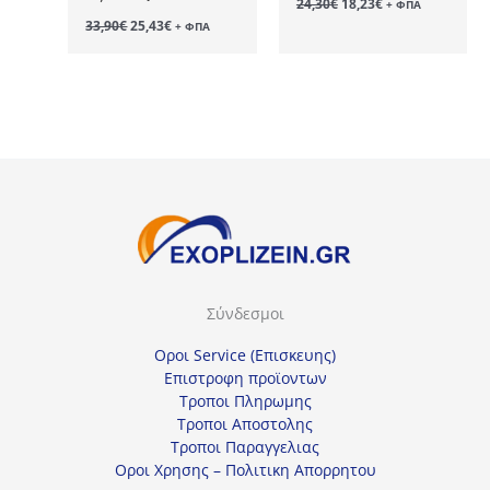
24,30
€
18,23
€
+ ΦΠΑ
price
τρέχουσα
Original
Η
33,90
€
25,43
€
+ ΦΠΑ
was:
τιμή
price
τρέχουσα
24,30€.
είναι:
was:
τιμή
18,23€.
33,90€.
είναι:
25,43€.
Σύνδεσμοι
Οροι Service (Επισκευης)
Επιστροφη προϊοντων
Τροποι Πληρωμης
Τροποι Αποστολης
Τροποι Παραγγελιας
Οροι Χρησης – Πολιτικη Απορρητου