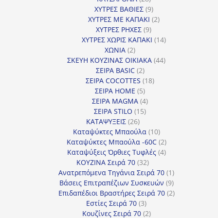
προϊόντα
9
ΧΥΤΡΕΣ ΒΑΘΙΕΣ
9
προϊόντα
2
ΧΥΤΡΕΣ ΜΕ ΚΑΠΑΚΙ
2
9
προϊόντα
ΧΥΤΡΕΣ ΡΗΧΕΣ
9
προϊόντα
14
ΧΥΤΡΕΣ ΧΩΡΙΣ ΚΑΠΑΚΙ
14
2
προϊόντα
ΧΩΝΙΑ
2
προϊόντα
44
ΣΚΕΥΗ ΚΟΥΖΙΝΑΣ ΟΙΚΙΑΚΑ
44
2
προϊόντα
ΣΕΙΡΑ BASIC
2
προϊόντα
18
ΣΕΙΡΑ COCOTTES
18
5
προϊόντα
ΣΕΙΡΑ HOME
5
προϊόντα
4
ΣΕΙΡΑ MAGMA
4
15
προϊόντα
ΣΕΙΡΑ STILO
15
26
προϊόντα
ΚΑΤΑΨΥΞΕΙΣ
26
προϊόντα
10
Καταψύκτες Μπαούλα
10
προϊόντα
2
Καταψύκτες Μπαούλα -60C
2
4
προϊόντα
Καταψύξεις Όρθιες Τυφλές
4
32
προϊόντα
ΚΟΥΖΙΝΑ Σειρά 70
32
προϊόντα
1
Ανατρεπόμενα Τηγάνια Σειρά 70
1
9
προϊόν
Βάσεις Επιτραπέζιων Συσκευών
9
προϊόντα
2
Επιδαπέδιοι Βραστήρες Σειρά 70
2
3
προϊόντα
Εστίες Σειρά 70
3
προϊόντα
2
Κουζίνες Σειρά 70
2