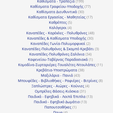
προϊόντα
199
Καθίσματα - Τραπέζια
199
προϊόντα
77
Καθίσματα Γραφείου-Υποδοχής
77
30
προϊόντα
Καθίσματα Διευθυντικά
30
προϊόντα
17
Καθίσματα Εργασίας - Μαθητείας
17
5
προϊόντα
Καθρέπτες
5
4
προϊόντα
Καλόγεροι
4
προϊόντα
48
Καναπέδες - Καρέκλες - Πολυθρόνες
48
30
προϊόντα
Καναπέδες & Καθίσματα Υποδοχής
30
2
προϊόντα
Καναπέδες Γωνία-Πολυμορφικοί
2
προϊόντα
3
Καναπέδες-Πολυθρόνες & Σκαμπό Κρεβάτι
3
34
προϊόντ
Καναπέδες-Πολυθρόνες-Σαλόνια
34
προϊόντα
1
Καφενείου-Ταβέρνας Παραδοσιακά
1
προϊόν
11
Κομοδίνα-Συρταριέρες-Τουαλέτες-Ντουλάπες
11
38
προϊόν
Κρεβάτια-Υποστρώματα
38
43
προϊόντα
Μαξιλάρια - Πανιά
43
προϊόντα
8
Μπουφέδες - Βιβλιοθήκες - Ραφιέρες - Βιτρίνες
8
4
προϊό
Ξαπλώστρες - Αιώρες - Κούνιες
4
31
προϊόντα
Ομπρέλες-Βάσεις-Κιόσκια
31
προϊόντα
13
Παιδικά - Εφηβικά - Λοιπά Έπιπλα
13
13
προϊόντα
Παιδικό - Εφηβικό Δωμάτιο
13
1
προϊόντα
Παπουτσοθήκες
1
4
προϊόν
Πουφ
4