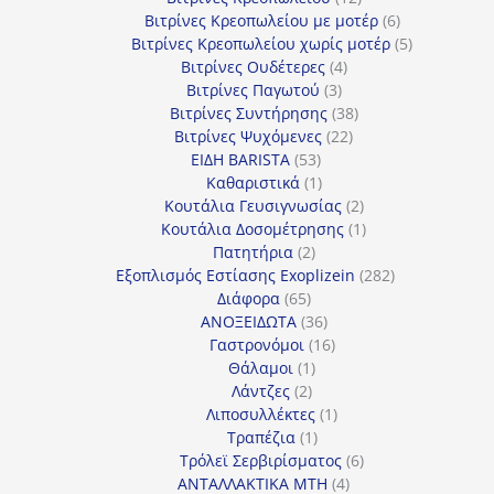
προϊόντα
6
Βιτρίνες Κρεοπωλείου με μοτέρ
6
προϊόντα
5
Βιτρίνες Κρεοπωλείου χωρίς μοτέρ
5
4
προϊόντα
Βιτρίνες Ουδέτερες
4
3
προϊόντα
Βιτρίνες Παγωτού
3
προϊόντα
38
Βιτρίνες Συντήρησης
38
22
προϊόντα
Βιτρίνες Ψυχόμενες
22
53
προϊόντα
ΕΙΔΗ BARISTA
53
προϊόντα
1
Καθαριστικά
1
προϊόν
2
Κουτάλια Γευσιγνωσίας
2
προϊόντα
1
Κουτάλια Δοσομέτρησης
1
2
προϊόν
Πατητήρια
2
προϊόντα
282
Εξοπλισμός Εστίασης Exoplizein
282
65
προϊόντα
Διάφορα
65
προϊόντα
36
ΑΝΟΞΕΙΔΩΤΑ
36
προϊόντα
16
Γαστρονόμοι
16
1
προϊόντα
Θάλαμοι
1
2
προϊόν
Λάντζες
2
προϊόντα
1
Λιποσυλλέκτες
1
1
προϊόν
Τραπέζια
1
προϊόν
6
Τρόλεϊ Σερβιρίσματος
6
4
προϊόντα
ΑΝΤΑΛΛΑΚΤΙΚΑ MTH
4