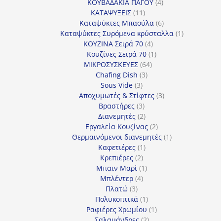
4
προϊόντα
ΚΟΥΒΑΔΑΚΙΑ ΠΑΓΟΥ
4
11
προϊόντα
ΚΑΤΑΨΥΞΕΙΣ
11
προϊόντα
6
Καταψύκτες Μπαούλα
6
προϊόντα
1
Καταψύκτες Συρόμενα κρύσταλλα
1
4
προϊόν
ΚΟΥΖΙΝΑ Σειρά 70
4
προϊόντα
1
Κουζίνες Σειρά 70
1
64
προϊόν
ΜΙΚΡΟΣΥΣΚΕΥΕΣ
64
3
προϊόντα
Chafing Dish
3
3
προϊόντα
Sous Vide
3
προϊόντα
3
Αποχυμωτές & Στίφτες
3
3
προϊόντα
Βραστήρες
3
προϊόντα
2
Διανεμητές
2
προϊόντα
2
Εργαλεία Κουζίνας
2
προϊόντα
1
Θερμαινόμενοι διανεμητές
1
1
προϊόν
Καφετιέρες
1
2
προϊόν
Κρεπιέρες
2
προϊόντα
1
Μπαιν Μαρί
1
4
προϊόν
Μπλέντερ
4
3
προϊόντα
Πλατώ
3
προϊόντα
1
Πολυκοπτικά
1
προϊόν
1
Ραφιέρες Χρωμίου
1
2
προϊόν
Σαλαμάνδρες
2