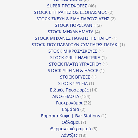
προϊόντα
46
SUPER ΠΡΟΣΦΟΡΕΣ
46
προϊόντα
2
STOCK ΕΠΙΤΡΑΠΕΖΙΟΣ ΕΞΟΠΛΙΣΜΟΣ
2
προϊόντα
2
STOCK ΣΚΕΥΗ & ΕΙΔΗ ΠΑΡΟΥΣΙΑΣΗΣ
2
2
προϊόντα
STOCK ΠΟΡΣΕΛΑΝΗ
2
4
προϊόντα
STOCK ΜΗΧΑΝΗΜΑΤΑ
4
προϊόντα
1
STOCK ΜΗΧΑΝΕΣ ΠΑΡΑΓΩΓΗΣ ΠΑΓΟΥ
1
προϊόν
1
STOCK ΠΟΥ ΠΑΡΑΓΟΥΝ ΣΥΜΠΑΓΕΣ ΠΑΓΑΚΙ
1
1
προϊόν
STOCK ΜΙΚΡΟΣΥΣΚΕΥΕΣ
1
προϊόν
1
STOCK GRILL ΗΛΕΚΤΡΙΚΑ
1
προϊόν
1
STOCK ΠΛΑΤΩ ΥΓΡΑΕΡΙΟΥ
1
1
προϊόν
STOCK ΥΓΙΕΙΝΗ & HACCP
1
1
προϊόν
STOCK ΒΡΥΣΕΣ
1
1
προϊόν
STOCK ΨΥΓΕΙΑ
1
προϊόν
14
Ειδικές Προσφορές
14
134
προϊόντα
ΑΝΟΞΕΙΔΩΤΑ
134
προϊόντα
32
Γαστρονόμοι
32
2
προϊόντα
Ερμάρια
2
προϊόντα
1
Ερμάρια Καφέ | Bar Stations
1
7
προϊόν
Θάλαμοι
7
προϊόντα
5
Θερμαντικά ραφιού
5
18
προϊόντα
Λάντζες
18