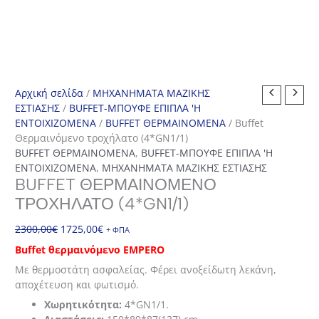
Αρχική σελίδα
/
ΜΗΧΑΝΗΜΑΤΑ ΜΑΖΙΚΗΣ
ΕΣΤΙΑΣΗΣ
/
BUFFET-ΜΠΟΥΦΕ ΕΠΙΠΛΑ 'Η
ΕΝΤΟΙΧΙΖΟΜΕΝΑ
/
BUFFET ΘΕΡΜΑΙΝΟΜΕΝΑ
/ Buffet
Θερμαινόμενο τροχήλατο (4*GN1/1)
BUFFET ΘΕΡΜΑΙΝΟΜΕΝΑ
,
BUFFET-ΜΠΟΥΦΕ ΕΠΙΠΛΑ 'Η
ΕΝΤΟΙΧΙΖΟΜΕΝΑ
,
ΜΗΧΑΝΗΜΑΤΑ ΜΑΖΙΚΗΣ ΕΣΤΙΑΣΗΣ
BUFFET ΘΕΡΜΑΙΝΌΜΕΝΟ
ΤΡΟΧΉΛΑΤΟ (4*GN1/1)
Original
Η
2300,00
€
1725,00
€
+ ΦΠΑ
price
τρέχουσα
Buffet θερμαινόμενο EMPERO
was:
τιμή
Με θερμοστάτη ασφαλείας. Φέρει ανοξείδωτη λεκάνη,
2300,00€.
είναι:
αποχέτευση και φωτισμό.
1725,00€.
Χωρητικότητα:
4*GN1/1.