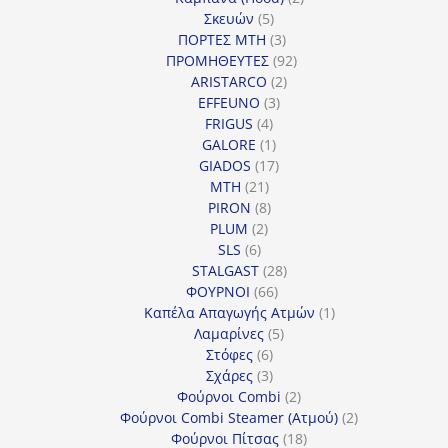
5
προϊόντα
Σκευών
5
προϊόντα
3
ΠΟΡΤΕΣ MTH
3
προϊόντα
92
ΠΡΟΜΗΘΕΥΤΕΣ
92
2
προϊόντα
ARISTARCO
2
3
προϊόντα
EFFEUNO
3
4
προϊόντα
FRIGUS
4
προϊόντα
1
GALORE
1
προϊόν
17
GIADOS
17
21
προϊόντα
MTH
21
προϊόντα
8
PIRON
8
2
προϊόντα
PLUM
2
6
προϊόντα
SLS
6
προϊόντα
28
STALGAST
28
66
προϊόντα
ΦΟΥΡΝΟΙ
66
προϊόντα
1
Καπέλα Απαγωγής Ατμών
1
5
προϊόν
Λαμαρίνες
5
6
προϊόντα
Στόφες
6
προϊόντα
3
Σχάρες
3
προϊόντα
2
Φούρνοι Combi
2
προϊόντα
2
Φούρνοι Combi Steamer (Ατμού)
2
18
προϊόντα
Φούρνοι Πίτσας
18