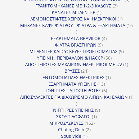
3
προϊ
ΓΡΑΝΙΤΟΜΗΧΑΝΕΣ ΜΕ 1-2-3 ΚΑΔΟΥΣ
3
1
προϊόντα
ΚΑΝΑΤΕΣ ΜΠΛΕΝΤΕΡ
1
προϊόν
1
ΛΕΜΟΝΟΣΤΙΦΤΕΣ ΧΕΙΡΟΣ ΚΑΙ ΗΛΕΚΤΡΙΚΟΙ
1
προϊόν
ΜΗΧΑΝΕΣ ΚΑΦΕ ΦΙΛΤΡΟΥ - ΦΙΛΤΡΑ & ΕΞΑΡΤΗΜΑΤΑ
16
16
προϊόντα
4
ΕΞΑΡΤΗΜΑΤΑ BRAVILOR
4
9
προϊόντα
ΦΙΛΤΡΑ ΒΡΑΣΤΗΡΩΝ
9
προϊόντα
9
ΜΠΛΕΝΤΕΡ ΚΑΙ ΣΥΣΚΕΥΕΣ ΠΡΟΕΤΟΙΜΑΣΙΑΣ
9
56
προϊόντ
ΥΓΙΕΙΝΗ , ΠΕΡΙΒΑΛΛΟΝ & HACCP
56
προϊόντα
1
ΑΠΟΣΤΕΙΡΩΤΕΣ ΜΑΧΑΙΡΙΩΝ ΗΛΕΚΤΡΙΚΟΙ ΜΕ UV
1
24
προϊό
ΒΡΥΣΕΣ
24
προϊόντα
1
ΕΝΤΟΜΟΠΑΓΙΔΕΣ ΗΛΕΚΤΡΙΚΕΣ
1
13
προϊόν
ΕΞΑΡΤΗΜΑΤΑ ΥΓΙΕΙΝΗΣ
13
προϊόντα
6
ΙΟΝΙΣΤΕΣ - ΑΠΟΣΤΕΙΡΩΤΕΣ
6
προϊόντα
ΛΙΠΟΣΥΛΛΕΚΤΕΣ ΓΙΑ ΔΙΑΧΩΡΙΣΜΟ ΛΙΠΩΝ ΚΑΙ ΕΛΑΙΩΝ
1
1
προϊόν
9
ΝΙΠΤΗΡΕΣ ΥΓΙΕΙΝΗΣ
9
1
προϊόντα
ΣΚΟΥΠΙΔΟΦΑΓΟΙ
1
162
προϊόν
ΜΙΚΡΟΣΥΣΚΕΥΕΣ
162
2
προϊόντα
Chafing Dish
2
1
προϊόντα
Sous Vide
1