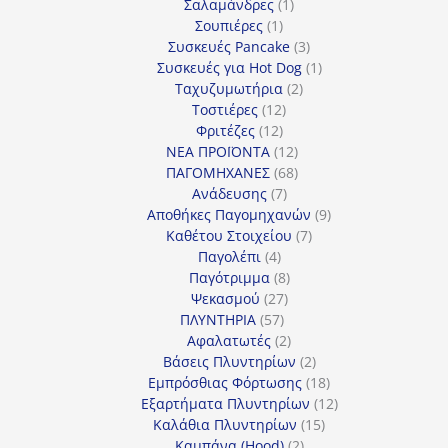
1
προϊόντα
Σαλαμάνδρες
1
1
προϊόν
Σουπιέρες
1
προϊόν
3
Συσκευές Pancake
3
προϊόντα
1
Συσκευές για Hot Dog
1
2
προϊόν
Ταχυζυμωτήρια
2
12
προϊόντα
Τοστιέρες
12
12
προϊόντα
Φριτέζες
12
προϊόντα
12
ΝΕΑ ΠΡΟΪΟΝΤΑ
12
προϊόντα
68
ΠΑΓΟΜΗΧΑΝΕΣ
68
7
προϊόντα
Ανάδευσης
7
προϊόντα
9
Αποθήκες Παγομηχανών
9
7
προϊόντα
Καθέτου Στοιχείου
7
4
προϊόντα
Παγολέπι
4
προϊόντα
8
Παγότριμμα
8
27
προϊόντα
Ψεκασμού
27
57
προϊόντα
ΠΛΥΝΤΗΡΙΑ
57
προϊόντα
2
Αφαλατωτές
2
προϊόντα
2
Βάσεις Πλυντηρίων
2
προϊόντα
18
Εμπρόσθιας Φόρτωσης
18
προϊόντα
12
Εξαρτήματα Πλυντηρίων
12
15
προϊόντα
Καλάθια Πλυντηρίων
15
2
προϊόντα
Καμπάνα (Hood)
2