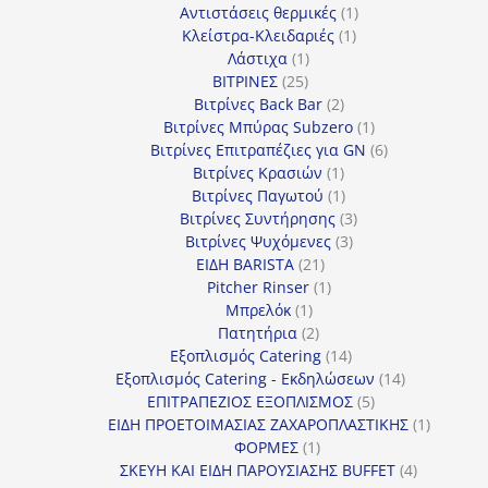
προϊόντα
1
Αντιστάσεις θερμικές
1
1
προϊόν
Κλείστρα-Κλειδαριές
1
1
προϊόν
Λάστιχα
1
25
προϊόν
ΒΙΤΡΙΝΕΣ
25
προϊόντα
2
Βιτρίνες Back Bar
2
προϊόντα
1
Βιτρίνες Mπύρας Subzero
1
προϊόν
6
Βιτρίνες Επιτραπέζιες για GN
6
1
προϊόντα
Βιτρίνες Κρασιών
1
προϊόν
1
Βιτρίνες Παγωτού
1
προϊόν
3
Βιτρίνες Συντήρησης
3
3
προϊόντα
Βιτρίνες Ψυχόμενες
3
21
προϊόντα
ΕΙΔΗ BARISTA
21
προϊόντα
1
Pitcher Rinser
1
1
προϊόν
Μπρελόκ
1
προϊόν
2
Πατητήρια
2
προϊόντα
14
Εξοπλισμός Catering
14
προϊόντα
14
Εξοπλισμός Catering - Εκδηλώσεων
14
5
προϊόντα
ΕΠΙΤΡΑΠΕΖΙΟΣ ΕΞΟΠΛΙΣΜΟΣ
5
προϊόντα
1
ΕΙΔΗ ΠΡΟΕΤΟΙΜΑΣΙΑΣ ΖΑΧΑΡΟΠΛΑΣΤΙΚΗΣ
1
1
προϊόν
ΦΟΡΜΕΣ
1
προϊόν
4
ΣΚΕΥΗ ΚΑΙ ΕΙΔΗ ΠΑΡΟΥΣΙΑΣΗΣ BUFFET
4