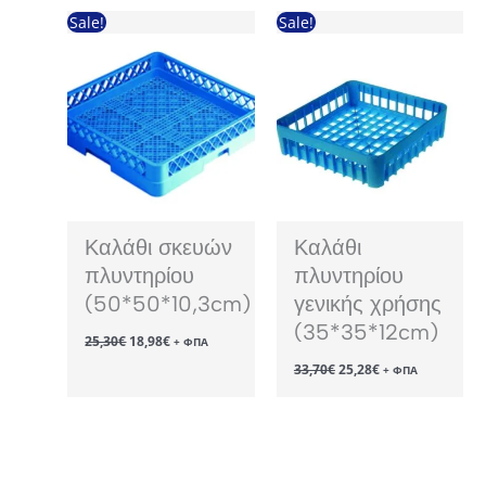
150,30€.
Sale!
Sale!
Καλάθι σκευών
Καλάθι
πλυντηρίου
πλυντηρίου
(50*50*10,3cm)
γενικής χρήσης
(35*35*12cm)
Original
Η
25,30
€
18,98
€
+ ΦΠΑ
price
τρέχουσα
Original
Η
33,70
€
25,28
€
was:
τιμή
+ ΦΠΑ
price
τρέχουσα
25,30€.
είναι:
was:
τιμή
18,98€.
33,70€.
είναι:
25,28€.