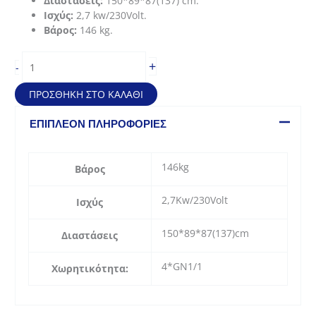
Διαστάσεις:
150*89*87(137) cm.
Ισχύς:
2,7 kw/230Volt.
Βάρος:
146 kg.
Buffet
+
-
Θερμαινόμενο
τροχήλατο
ΠΡΟΣΘΉΚΗ ΣΤΟ ΚΑΛΆΘΙ
(4*GN1/1)
ποσότητα
ΕΠΙΠΛΈΟΝ ΠΛΗΡΟΦΟΡΊΕΣ
146kg
Βάρος
2,7Kw/230Volt
Ισχύς
150*89*87(137)cm
Διαστάσεις
4*GN1/1
Χωρητικότητα: