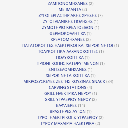
2
προϊόν
ΖΑΜΠΟΝΟΜΗΧΑΝΕΣ
2
2
προϊόντα
ΜΕ ΙΜΑΝΤΑ
2
προϊόντα
7
ΖΥΓΟΙ ΕΡΓΑΣΤΗΡΙΑΚΗΣ ΧΡΗΣΗΣ
7
1
προϊόντα
ΖΥΓΟΙ ΛΙΑΝΙΚΗΣ ΠΩΛΗΣΗΣ
1
προϊόν
1
ΖΥΜΩΤΗΡΙΟ ΚΡΕΑΤΟΕΙΔΩΝ
1
1
προϊόν
ΘΕΡΜΟΚΟΛΛΗΤΙΚΆ
1
2
προϊόν
ΚΡΕΑΤΟΜΗΧΑΝΕΣ
2
προϊόντα
1
ΠΑΤΑΤΟΚΟΠΤΕΣ ΗΛΕΚΤΡΙΚΟΙ ΚΑΙ ΧΕΙΡΟΚΙΝΗΤΟΙ
1
1
προϊ
ΠΟΛΥΚΟΠΤΙΚΑ-ΛΑΧΑΝΟΚΟΠΤΕΣ
1
1
προϊόν
ΠΟΛΥΚΟΠΤΙΚΑ
1
προϊόν
1
ΠΡΙΟΝΙ ΚΟΠΗΣ ΚΑΤΕΨΥΓΜΕΝΩΝ
1
1
προϊόν
ΣΝΙΤΣΕΛΟΜΗΧΑΝΕΣ
1
προϊόν
1
ΧΕΙΡΟΚΙΝΗΤΑ ΚΟΠΤΙΚΑ
1
προϊόν
84
ΜΙΚΡΟΣΥΣΚΕΥΕΣ ΖΕΣΤΗΣ ΚΟΥΖΙΝΑΣ SNACK
84
4
προϊόντ
CARVING STATIONS
4
προϊόντα
1
GRILL ΗΛΕΚΤΡΙΚΑ ΝΕΡΟΥ
1
2
προϊόν
GRILL ΥΓΡΑΕΡΙΟΥ ΝΕΡΟΥ
2
14
προϊόντα
ΒΑΦΛΙΕΡΕΣ
14
προϊόντα
1
ΒΡΑΣΤΗΡΕΣ ΑΥΓΩΝ
1
προϊόν
2
ΓΥΡΟΙ ΗΛΕΚΤΡΙΚΟΙ & ΥΓΡΑΕΡΙΟΥ
2
2
προϊόντα
ΓΥΡΟΥ ΜΑΧΑΙΡΙΑ ΗΛΕΚΤΡΙΚΑ
2