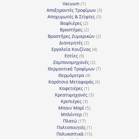
1
προϊόν
Vacuum
1
προϊόν
3
Αποξηραντές Τροφίμων
3
3
προϊόντα
Αποχυμωτές & Στίφτες
3
2
προϊόντα
Βαφλιέρες
2
προϊόντα
2
Βραστήρες
2
προϊόντα
2
Βραστήρες Ζυμαρικών
2
2
προϊόντα
Διανεμητές
2
προϊόντα
4
Εργαλεία Κουζίνας
4
9
προϊόντα
Εστίες
9
προϊόντα
2
Ζαμπονομηχανές
2
προϊόντα
7
Θερμαντικά Τροφίμων
7
4
προϊόντα
Θερμόμετρα
4
προϊόντα
6
Καρότσια Μεταφοράς
6
1
προϊόντα
Καφετιέρες
1
προϊόν
3
Κρεατομηχανές
3
3
προϊόντα
Κρεπιέρες
3
προϊόντα
5
Μπαιν Μαρί
5
7
προϊόντα
Μπλέντερ
7
17
προϊόντα
Πλατώ
17
προϊόντα
1
Πολτοποιητές
1
προϊόν
15
Πολυκοπτικά
15