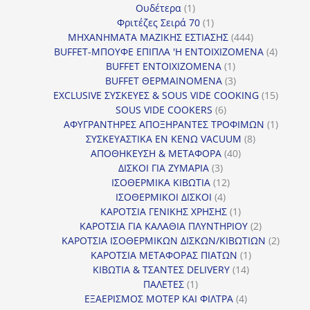
1
προϊόντα
Ουδέτερα
1
προϊόν
1
Φριτέζες Σειρά 70
1
προϊόν
444
ΜΗΧΑΝΗΜΑΤΑ ΜΑΖΙΚΗΣ ΕΣΤΙΑΣΗΣ
444
προϊόντα
4
BUFFET-ΜΠΟΥΦΕ ΕΠΙΠΛΑ 'Η ΕΝΤΟΙΧΙΖΟΜΕΝΑ
4
1
προϊόν
BUFFET ΕΝΤΟΙΧΙΖΟΜΕΝΑ
1
προϊόν
3
BUFFET ΘΕΡΜΑΙΝΟΜΕΝΑ
3
προϊόντα
15
EXCLUSIVE ΣΥΣΚΕΥΕΣ & SOUS VIDE COOKING
15
6
προϊόν
SOUS VIDE COOKERS
6
προϊόντα
1
ΑΦΥΓΡΑΝΤΗΡΕΣ ΑΠΟΞΗΡΑΝΤΕΣ ΤΡΟΦΙΜΩΝ
1
8
προϊόν
ΣΥΣΚΕΥΑΣΤΙΚΑ ΕΝ ΚΕΝΩ VACUUM
8
40
προϊόντα
ΑΠΟΘΗΚΕΥΣΗ & ΜΕΤΑΦΟΡΑ
40
3
προϊόντα
ΔΙΣΚΟΙ ΓΙΑ ΖΥΜΑΡΙΑ
3
προϊόντα
12
ΙΣΟΘΕΡΜΙΚΑ ΚΙΒΩΤΙΑ
12
4
προϊόντα
ΙΣΟΘΕΡΜΙΚΟΙ ΔΙΣΚΟΙ
4
προϊόντα
1
ΚΑΡΟΤΣΙΑ ΓΕΝΙΚΗΣ ΧΡΗΣΗΣ
1
προϊόν
2
ΚΑΡΟΤΣΙΑ ΓΙΑ ΚΑΛΑΘΙΑ ΠΛΥΝΤΗΡΙΟΥ
2
προϊόντα
2
ΚΑΡΟΤΣΙΑ ΙΣΟΘΕΡΜΙΚΩΝ ΔΙΣΚΩΝ/ΚΙΒΩΤΙΩΝ
2
1
προϊόν
ΚΑΡΟΤΣΙΑ ΜΕΤΑΦΟΡΑΣ ΠΙΑΤΩΝ
1
14
προϊόν
ΚΙΒΩΤΙΑ & ΤΣΑΝΤΕΣ DELIVERY
14
1
προϊόντα
ΠΑΛΕΤΕΣ
1
προϊόν
4
ΕΞΑΕΡΙΣΜΟΣ ΜΟΤΕΡ ΚΑΙ ΦΙΛΤΡΑ
4