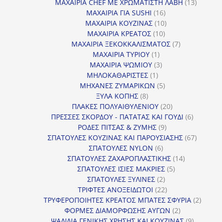
προϊόντα
13
ΜΑΧΑΙΡΙΑ CHEF ΜΕ ΧΡΩΜΑΤΙΣΤΗ ΛΑΒΗ
13
16
προϊόντ
ΜΑΧΑΙΡΙΑ ΓΙΑ SUSHI
16
προϊόντα
10
ΜΑΧΑΙΡΙΑ ΚΟΥΖΙΝΑΣ
10
10
προϊόντα
ΜΑΧΑΙΡΙΑ ΚΡΕΑΤΟΣ
10
προϊόντα
7
ΜΑΧΑΙΡΙΑ ΞΕΚΟΚΚΑΛΙΣΜΑΤΟΣ
7
1
προϊόντα
ΜΑΧΑΙΡΙΑ ΤΥΡΙΟΥ
1
προϊόν
3
ΜΑΧΑΙΡΙΑ ΨΩΜΙΟΥ
3
1
προϊόντα
ΜΗΛΟΚΑΘΑΡΙΣΤΕΣ
1
προϊόν
5
ΜΗΧΑΝΕΣ ΖΥΜΑΡΙΚΩΝ
5
8
προϊόντα
ΞΥΛΑ ΚΟΠΗΣ
8
προϊόντα
20
ΠΛΑΚΕΣ ΠΟΛΥΑΙΘΥΛΕΝΙΟΥ
20
προϊόντα
6
ΠΡΕΣΣΕΣ ΣΚΟΡΔΟΥ - ΠΑΤΑΤΑΣ ΚΑΙ ΓΟΥΔΙ
6
9
προϊόντα
ΡΟΔΕΣ ΠΙΤΣΑΣ & ΖΥΜΗΣ
9
προϊόντα
67
ΣΠΑΤΟΥΛΕΣ ΚΟΥΖΙΝΑΣ ΚΑΙ ΠΑΡΟΥΣΙΑΣΗΣ
67
6
προϊόντ
ΣΠΑΤΟΥΛΕΣ NYLON
6
προϊόντα
14
ΣΠΑΤΟΥΛΕΣ ΖΑΧΑΡΟΠΛΑΣΤΙΚΗΣ
14
5
προϊόντα
ΣΠΑΤΟΥΛΕΣ ΙΣΙΕΣ ΜΑΚΡΙΕΣ
5
2
προϊόντα
ΣΠΑΤΟΥΛΕΣ ΞΥΛΙΝΕΣ
2
προϊόντα
22
ΤΡΙΦΤΕΣ ΑΝΟΞΕΙΔΩΤΟΙ
22
προϊόντα
2
ΤΡΥΦΕΡΟΠΟΙΗΤΕΣ ΚΡΕΑΤΟΣ ΜΠΑΤΕΣ ΣΦΥΡΙΑ
2
2
προϊόν
ΦΟΡΜΕΣ ΔΙΑΜΟΡΦΩΣΗΣ ΑΥΓΩΝ
2
προϊόντα
9
ΨΑΛΙΔΙΑ ΓΕΝΙΚΗΣ ΧΡΗΣΗΣ ΚΑΙ ΚΟΥΖΙΝΑΣ
9