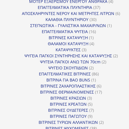
προϊόντα
4
ΜΟΤΕΡ ΕΞΑΕΡΙΣΜΟΥ ΕΝΕΡΓΟΥ ΑΝΘΡΑΚΑ
4
37
προϊόντ
ΕΠΑΓΓΕΛΜΑΤΙΚΑ ΠΛΥΝΤΗΡΙΑ
37
προϊόντα
6
ΑΠΟΣΚΛΗΡΥΝΤΕΣ ΝΕΡΟΥ ΚΑΙ ΜΕΤΡΗΤΕΣ ΛΙΤΡΩΝ
6
30
προϊ
ΚΑΛΑΘΙΑ ΠΛΥΝΤΗΡΙΟΥ
30
προϊόντα
1
ΣΤΕΓΝΩΤΙΚΑ - ΓΥΑΛΙΣΤΙΚΑ ΜΑΧΑΙΡ/ΝΩΝ
1
16
προϊόν
ΕΠΑΓΓΕΛΜΑΤΙΚΑ ΨΥΓΕΙΑ
16
1
προϊόντα
ΒΙΤΡΙΝΕΣ ΚΑΤΑΨΥΞΗ
1
προϊόν
4
ΘΑΛΑΜΟΙ ΚΑΤΑΨΥΞΗ
4
3
προϊόντα
ΚΑΤΑΨΥΚΤΕΣ
3
προϊόντα
2
ΨΥΓΕΙΑ ΠΑΓΚΟΙ ΣΥΝΤΗΡΗΣΗΣ ΚΑΙ ΚΑΤΑΨΥΞΗΣ
2
2
προϊό
ΨΥΓΕΙΑ ΠΑΓΚΟΙ ΑΝΩ ΤΩΝ 70cm
2
2
προϊόντα
ΨΥΓΕΙΟ ΣΚΟΥΠΙΔΙΩΝ
2
προϊόντα
86
ΕΠΑΓΓΕΛΜΑΤΙΚΕΣ ΒΙΤΡΙΝΕΣ
86
1
προϊόντα
ΒΙΤΡΙΝΑ ΓΙΑ BAO BUNS
1
προϊόν
6
ΒΙΤΡΙΝΕΣ ΖΑΧΑΡΟΠΛΑΣΤΙΚΗΣ
6
προϊόντα
17
ΒΙΤΡΙΝΕΣ ΘΕΡΜΑΙΝΟΜΕΝΕΣ
17
3
προϊόντα
ΒΙΤΡΙΝΕΣ ΚΡΑΣΙΩΝ
3
προϊόντα
5
ΒΙΤΡΙΝΕΣ ΚΡΕΑΤΩΝ
5
προϊόντα
7
ΒΙΤΡΙΝΕΣ ΟΥΔΕΤΕΡΕΣ
7
9
προϊόντα
ΒΙΤΡΙΝΕΣ ΠΑΓΩΤΟΥ
9
προϊόντα
2
ΒΙΤΡΙΝΕΣ ΤΥΡΙΩΝ ΑΛΛΑΝΤΙΚΩΝ
2
38
προϊόντα
ΒΙΤΡΙΝΕΣ ΨΥΧΟΜΕΝΕΣ
38