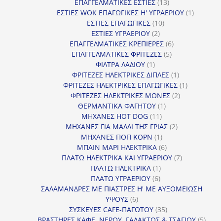
13
προϊόντα
ΕΠΑΓΓΕΛΜΑΤΙΚΕΣ ΕΣΤΙΕΣ
13
προϊόντα
1
ΕΣΤΙΕΣ WOK ΕΠΑΓΩΓΙΚΕΣ Η' ΥΓΡΑΕΡΙΟΥ
1
10
προϊόν
ΕΣΤΙΕΣ ΕΠΑΓΩΓΙΚΕΣ
10
2
προϊόντα
ΕΣΤΙΕΣ ΥΓΡΑΕΡΙΟΥ
2
προϊόντα
6
ΕΠΑΓΓΕΛΜΑΤΙΚΕΣ ΚΡΕΠΙΕΡΕΣ
6
5
προϊόντα
ΕΠΑΓΓΕΛΜΑΤΙΚΕΣ ΦΡΙΤΕΖΕΣ
5
1
προϊόντα
ΦΙΛΤΡΑ ΛΑΔΙΟΥ
1
προϊόν
1
ΦΡΙΤΕΖΕΣ ΗΛΕΚΤΡΙΚΕΣ ΔΙΠΛΕΣ
1
προϊόν
1
ΦΡΙΤΕΖΕΣ ΗΛΕΚΤΡΙΚΕΣ ΕΠΑΓΩΓΙΚΕΣ
1
2
προϊόν
ΦΡΙΤΕΖΕΣ ΗΛΕΚΤΡΙΚΕΣ ΜΟΝΕΣ
2
1
προϊόντα
ΘΕΡΜΑΝΤΙΚΑ ΦΑΓΗΤΟΥ
1
11
προϊόν
ΜΗΧΑΝΕΣ HOT DOG
11
προϊόντα
2
ΜΗΧΑΝΕΣ ΓΙΑ ΜΑΛΛΙ ΤΗΣ ΓΡΙΑΣ
2
1
προϊόντα
ΜΗΧΑΝΕΣ ΠΟΠ ΚΟΡΝ
1
προϊόν
6
ΜΠΑΙΝ ΜΑΡΙ ΗΛΕΚΤΡΙΚΑ
6
προϊόντα
7
ΠΛΑΤΩ ΗΛΕΚΤΡΙΚΑ ΚΑΙ ΥΓΡΑΕΡΙΟΥ
7
1
προϊόντα
ΠΛΑΤΩ ΗΛΕΚΤΡΙΚΑ
1
6
προϊόν
ΠΛΑΤΩ ΥΓΡΑΕΡΙΟΥ
6
προϊόντα
ΣΑΛΑΜΑΝΔΡΕΣ ΜΕ ΠΙΑΣΤΡΕΣ Η' ΜΕ ΑΥΞΟΜΕΙΩΣΗ
6
ΥΨΟΥΣ
6
προϊόντα
35
ΣΥΣΚΕΥΕΣ CAFE-ΠΑΓΩΤΟΥ
35
προϊόντα
5
ΒΡΑΣΤΗΡΕΣ ΚΑΦΕ, ΝΕΡΟΥ, ΓΑΛΑΚΤΟΣ & ΤΣΑΓΙΟΥ
5