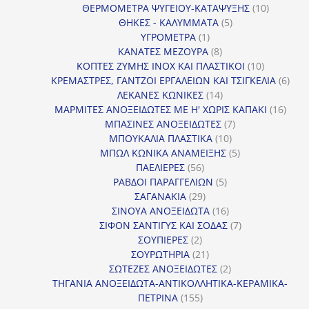
προϊόντα
10
ΘΕΡΜΟΜΕΤΡΑ ΨΥΓΕΙΟΥ-ΚΑΤΑΨΥΞΗΣ
10
5
προϊόντα
ΘΗΚΕΣ - ΚΑΛΥΜΜΑΤΑ
5
1
προϊόντα
ΥΓΡΟΜΕΤΡΑ
1
προϊόν
8
ΚΑΝΑΤΕΣ ΜΕΖΟΥΡΑ
8
προϊόντα
10
ΚΟΠΤΕΣ ΖΥΜΗΣ INOX ΚΑΙ ΠΛΑΣΤΙΚΟΙ
10
προϊόντα
6
ΚΡΕΜΑΣΤΡΕΣ, ΓΑΝΤΖΟΙ ΕΡΓΑΛΕΙΩΝ ΚΑΙ ΤΣΙΓΚΕΛΙΑ
6
14
προϊ
ΛΕΚΑΝΕΣ ΚΩΝΙΚΕΣ
14
προϊόντα
16
ΜΑΡΜΙΤΕΣ ΑΝΟΞΕΙΔΩΤΕΣ ΜΕ Η' ΧΩΡΙΣ ΚΑΠΑΚΙ
16
7
προϊ
ΜΠΑΣΙΝΕΣ ΑΝΟΞΕΙΔΩΤΕΣ
7
10
προϊόντα
ΜΠΟΥΚΑΛΙΑ ΠΛΑΣΤΙΚΑ
10
προϊόντα
5
ΜΠΩΛ ΚΩΝΙΚΑ ΑΝΑΜΕΙΞΗΣ
5
56
προϊόντα
ΠΑΕΛΙΕΡΕΣ
56
προϊόντα
5
ΡΑΒΔΟΙ ΠΑΡΑΓΓΕΛΙΩΝ
5
29
προϊόντα
ΣΑΓΑΝΑΚΙΑ
29
προϊόντα
16
ΣΙΝΟΥΑ ΑΝΟΞΕΙΔΩΤΑ
16
προϊόντα
7
ΣΙΦΟΝ ΣΑΝΤΙΓΥΣ ΚΑΙ ΣΟΔΑΣ
7
2
προϊόντα
ΣΟΥΠΙΕΡΕΣ
2
προϊόντα
21
ΣΟΥΡΩΤΗΡΙΑ
21
προϊόντα
2
ΣΩΤΕΖΕΣ ΑΝΟΞΕΙΔΩΤΕΣ
2
προϊόντα
ΤΗΓΑΝΙΑ ΑΝΟΞΕΙΔΩΤΑ-ΑΝΤΙΚΟΛΛΗΤΙΚΑ-ΚΕΡΑΜΙΚΑ-
155
ΠΕΤΡΙΝΑ
155