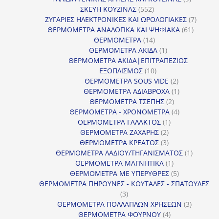
552
προϊόντα
ΣΚΕΥΗ ΚΟΥΖΙΝΑΣ
552
προϊόντα
7
ΖΥΓΑΡΙΕΣ ΗΛΕΚΤΡΟΝΙΚΕΣ ΚΑΙ ΩΡΟΛΟΓΙΑΚΕΣ
7
61
προϊόν
ΘΕΡΜΟΜΕΤΡΑ ΑΝΑΛΟΓΙΚΑ ΚΑΙ ΨΗΦΙΑΚΑ
61
14
προϊόντ
ΘΕΡΜΟΜΕΤΡΑ
14
προϊόντα
1
ΘΕΡΜΟΜΕΤΡΑ ΑΚΙΔΑ
1
προϊόν
ΘΕΡΜΟΜΕΤΡΑ ΑΚΙΔΑ|ΕΠΙΤΡΑΠΕΖΙΟΣ
10
ΕΞΟΠΛΙΣΜΟΣ
10
προϊόντα
2
ΘΕΡΜΟΜΕΤΡΑ SOUS VIDE
2
προϊόντα
1
ΘΕΡΜΟΜΕΤΡΑ ΑΔΙΑΒΡΟΧΑ
1
2
προϊόν
ΘΕΡΜΟΜΕΤΡΑ ΤΣΕΠΗΣ
2
προϊόντα
4
ΘΕΡΜΟΜΕΤΡΑ - ΧΡΟΝΟΜΕΤΡΑ
4
1
προϊόντα
ΘΕΡΜΟΜΕΤΡΑ ΓΑΛΑΚΤΟΣ
1
2
προϊόν
ΘΕΡΜΟΜΕΤΡΑ ΖΑΧΑΡΗΣ
2
προϊόντα
3
ΘΕΡΜΟΜΕΤΡΑ ΚΡΕΑΤΟΣ
3
προϊόντα
1
ΘΕΡΜΟΜΕΤΡΑ ΛΑΔΙΟΥ/ΤΗΓΑΝΙΣΜΑΤΟΣ
1
1
προϊόν
ΘΕΡΜΟΜΕΤΡΑ ΜΑΓΝΗΤΙΚΑ
1
προϊόν
5
ΘΕΡΜΟΜΕΤΡΑ ΜΕ ΥΠΕΡΥΘΡΕΣ
5
προϊόντα
ΘΕΡΜΟΜΕΤΡΑ ΠΗΡΟΥΝΕΣ - ΚΟΥΤΑΛΕΣ - ΣΠΑΤΟΥΛΕΣ
3
3
προϊόντα
3
ΘΕΡΜΟΜΕΤΡΑ ΠΟΛΛΑΠΛΩΝ ΧΡΗΣΕΩΝ
3
4
προϊόντ
ΘΕΡΜΟΜΕΤΡΑ ΦΟΥΡΝΟΥ
4