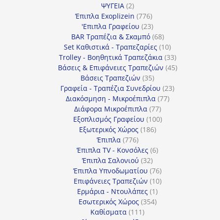
2
προϊόντα
ΨΥΓΕΙΑ
2
προϊόντα
776
Έπιπλα Exoplizein
776
προϊόντα
23
'Επιπλα Γραφείου
23
προϊόντα
68
BAR Τραπέζια & Σκαμπό
68
προϊόντα
10
Set Καθιστικά - Τραπεζαρίες
10
προϊόντα
33
Trolley - Βοηθητικά Τραπεζάκια
33
προϊόντα
45
Βάσεις & Επιφάνειες Τραπεζιών
45
35
προϊόντα
Βάσεις Τραπεζιών
35
προϊόντα
23
Γραφεία - Τραπέζια Συνεδρίου
23
77
προϊόντα
Διακόσμηση - Μικροέπιπλα
77
77
προϊόντα
Διάφορα Μικροέπιπλα
77
προϊόντα
100
Εξοπλισμός Γραφείου
100
186
προϊόντα
Εξωτερικός Χώρος
186
776
προϊόντα
Έπιπλα
776
προϊόντα
6
Έπιπλα TV - Κονσόλες
6
32
προϊόντα
Έπιπλα Σαλονιού
32
προϊόντα
76
Έπιπλα Υπνοδωματίου
76
10
προϊόντα
Επιφάνειες Τραπεζιών
10
1
προϊόντα
Ερμάρια - Ντουλάπες
1
354
προϊόν
Εσωτερικός Χώρος
354
111
προϊόντα
Καθίσματα
111