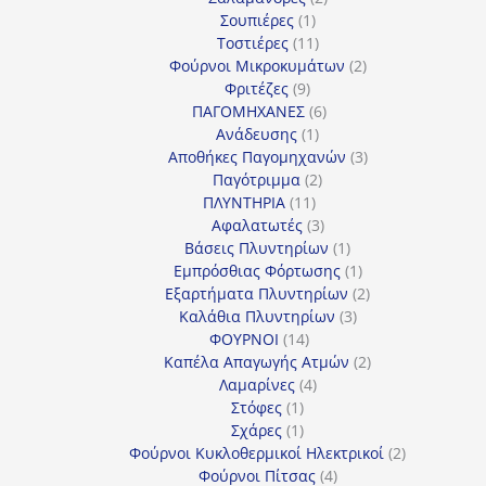
1
προϊόντα
Σουπιέρες
1
προϊόν
11
Τοστιέρες
11
προϊόντα
2
Φούρνοι Μικροκυμάτων
2
9
προϊόντα
Φριτέζες
9
προϊόντα
6
ΠΑΓΟΜΗΧΑΝΕΣ
6
1
προϊόντα
Ανάδευσης
1
προϊόν
3
Αποθήκες Παγομηχανών
3
2
προϊόντα
Παγότριμμα
2
11
προϊόντα
ΠΛΥΝΤΗΡΙΑ
11
προϊόντα
3
Αφαλατωτές
3
προϊόντα
1
Βάσεις Πλυντηρίων
1
προϊόν
1
Εμπρόσθιας Φόρτωσης
1
προϊόν
2
Εξαρτήματα Πλυντηρίων
2
3
προϊόντα
Καλάθια Πλυντηρίων
3
14
προϊόντα
ΦΟΥΡΝΟΙ
14
προϊόντα
2
Καπέλα Απαγωγής Ατμών
2
4
προϊόντα
Λαμαρίνες
4
1
προϊόντα
Στόφες
1
προϊόν
1
Σχάρες
1
προϊόν
2
Φούρνοι Κυκλοθερμικοί Ηλεκτρικοί
2
4
προϊόντα
Φούρνοι Πίτσας
4