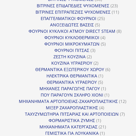
προϊόντα
23
ΒΙΤΡΙΝΕΣ ΕΠΙΔΑΠΕΔΙΕΣ ΨΥΧΟΜΕΝΕΣ
23
προϊόντα
11
ΒΙΤΡΙΝΕΣ ΕΠΙΤΡΑΠΕΖΙΕΣ ΨΥΧΟΜΕΝΕΣ
11
25
προϊόντ
ΕΠΑΓΓΕΛΜΑΤΙΚΟΙ ΦΟΥΡΝΟΙ
25
5
προϊόντα
ΑΝΟΞΕΙΔΩΤΕΣ ΒΑΣΕΙΣ
5
προϊόντα
8
ΦΟΥΡΝΟΙ ΚΥΚΛ/ΚΟΙ ΑΤΜΟΥ DIRECT STEAM
8
4
προϊόν
ΦΟΥΡΝΟΙ ΚΥΚΛΟΘΕΡΜΙΚΟΙ
4
προϊόντα
5
ΦΟΥΡΝΟΙ ΜΙΚΡΟΚΥΜΑΤΩΝ
5
3
προϊόντα
ΦΟΥΡΝΟΙ ΠΙΤΣΑΣ
3
2
προϊόντα
ΖΕΣΤΗ ΚΟΥΖΙΝΑ
2
προϊόντα
2
ΚΟΥΖΙΝΑ ΥΓΡΑΕΡΙΟΥ
2
προϊόντα
6
ΘΕΡΜΑΝΤΙΚΑ ΕΞΩΤΕΡΙΚΟΥ ΧΩΡΟΥ
6
1
προϊόντα
ΗΛΕΚΤΡΙΚΑ ΘΕΡΜΑΝΤΙΚΑ
1
5
προϊόν
ΘΕΡΜΑΝΤΙΚΑ ΥΓΡΑΕΡΙΟΥ
5
προϊόντα
1
ΜΗΧΑΝΕΣ ΠΑΡΑΓΩΓΗΣ ΠΑΓΟΥ
1
προϊόν
1
ΠΟΥ ΠΑΡΑΓΟΥΝ ΣΚΛΗΡΟ ΧΙΟΝΙ
1
προϊόν
12
ΜΗΧΑΝΗΜΑΤΑ ΑΡΤΟΠΟΙΕΙΑΣ-ΖΑΧΑΡΟΠΛΑΣΤΙΚΗΣ
12
4
προϊ
ΜΙΞΕΡ ΖΑΧΑΡΟΠΛΑΣΤΙΚΗΣ
4
προϊόντα
7
ΤΑΧΥΖΥΜΩΤΗΡΙΑ ΠΙΤΣΑΡΙΑΣ ΚΑΙ ΑΡΤΟΠΟΙΕΙΩΝ
7
1
προϊό
ΦΟΡΜΑΡΙΣΤΙΚΑ ΖΥΜΗΣ
1
προϊόν
21
ΜΗΧΑΝΗΜΑΤΑ ΚΑΤΕΡΓΑΣΙΑΣ
21
1
προϊόντα
ΓΕΜΙΣΤΙΚΑ ΓΙΑ ΛΟΥΚΑΝΙΚΑ
1