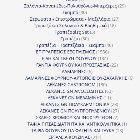
προϊόντα
29
Σαλόνια-Καναπέδες-Πολυθρόνες-Μπερζέρες
29
30
προϊόν
Σκαμπό
30
προϊόντα
27
Στρώματα - Επιστρώματα - Μαξιλάρια
27
18
προϊόντα
Τραπεζάκια Σαλονιού & Βοηθητικά
18
3
προϊόντα
Τραπεζαρίες Set
3
30
προϊόντα
Τραπέζια
30
προϊόντα
40
Τραπέζια - Τραπεζάκια - Σκαμπό
40
1536
προϊόντα
ΕΠΙΤΡΑΠΕΖΙΟΣ ΕΞΟΠΛΙΣΜΟΣ
1536
184
προϊόντα
ΕΙΔΗ ΚΑΙ ΣΚΕΥΗ ΦΟΥΡΝΟΥ
184
προϊόντα
22
ΓΑΝΤΙΑ ΦΟΥΡΝΟΥ ΚΑΙ ΠΡΟΣΤΑΣΙΑΣ
22
6
προϊόντα
ΛΑΜΑΡΙΝΕΣ
6
προϊόντα
6
ΛΑΜΑΡΙΝΕΣ ΦΟΥΡΝΟΥ-ΑΡΤΟΠΟΙΕΙΟΥ-ΖΑΧΑΡ/ΚΗΣ
6
130
προ
ΛΕΚΑΝΕΣ GASTRONOM
130
προϊόντα
63
ΛΕΚΑΝΕΣ GN ΑΝΟΞΕΙΔΩΤΕΣ
63
11
προϊόντα
ΛΕΚΑΝΕΣ GN ΜΕΛΑΜΙΝΗΣ
11
προϊόντα
28
ΛΕΚΑΝΕΣ GN ΠΟΛΥΚΑΡΜΠΟΝΙΚΑ
28
προϊόντα
27
ΛΕΚΑΝΕΣ GN ΠΟΛΥΠΡΟΠΥΛΕΝΙΟΥ
27
7
προϊόντα
ΣΧΑΡΕΣ ΧΡΩΜΙΟΥ ΚΑΙ INOX ΨΥΓΕΙΩΝ
7
προϊόντα
1
ΤΑΨΙΑ ΠΙΤΣΑΣ ΔΙΑΤΡΗΤΑ ΚΑΙ ΑΝΤΙΚΟΛΛΗΤΙΚΑ
1
18
προϊόν
ΤΑΨΙΑ ΦΟΥΡΝΟΥ ΓΙΑ ΦΑΓΗΤΑ ΚΑΙ ΓΛΥΚΑ
18
311
προϊόντ
ΕΡΓΑΛΕΙΑ ΚΟΥΖΙΝΑΣ
311