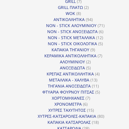
7
προϊόντα
GRILL
7
προϊόντα
2
GRILL ΠΛΑΤΩ
2
8
προϊόντα
WOK
8
προϊόντα
94
ΑΝΤΙΚΟΛΛΗΤΙΚΑ
94
προϊόντα
71
NON - STICK ΑΛΟΥΜΙΝΙΟΥ
71
6
προϊόντα
NON - STICK ΑΝΟΞΕΙΔΩΤΑ
6
12
προϊόντα
NON - STICK ΜΕΤΑΛΛΙΚΑ
12
5
προϊόντα
NON - STICK ΟΙΚΟΛΟΓΙΚΑ
5
9
προϊόντα
ΚΑΠΑΚΙΑ ΤΗΓΑΝΙΟΥ
9
προϊόντα
7
ΚΕΡΑΜΙΚΑ ΑΝΤΙΚΟΛΛΗΤΙΚΑ
7
2
προϊόντα
ΑΛΟΥΜΙΝΙΟΥ
2
προϊόντα
5
ΑΝΟΞΕΙΔΩΤΑ
5
προϊόντα
4
ΚΡΕΠΑΣ ΑΝΤΙΚΟΛΛΗΤΙΚΑ
4
13
προϊόντα
ΜΕΤΑΛΛΙΚΑ - ΧΑΛΥΒΑ
13
προϊόντα
11
ΤΗΓΑΝΙΑ ΑΝΟΞΕΙΔΩΤΑ
11
προϊόντα
5
ΦΤΥΑΡΙΑ ΦΟΥΡΝΟΥ ΠΙΤΣΑΣ
5
7
προϊόντα
ΧΟΡΤΟΜΗΧΑΝΕΣ
7
6
προϊόντα
ΧΡΟΝΟΜΕΤΡΑ
6
προϊόντα
15
ΧΥΤΡΕΣ ΤΑΧΥΤΗΤΟΣ
15
προϊόντα
80
ΧΥΤΡΕΣ-ΚΑΤΣΑΡΟΛΕΣ-ΚΑΠΑΚΙΑ
80
18
προϊόντα
ΚΑΠΑΚΙΑ ΚΑΤΣΑΡΟΛΑΣ
18
28
προϊόντα
ΚΑΤΣΑΡΟΛΙΑ
28