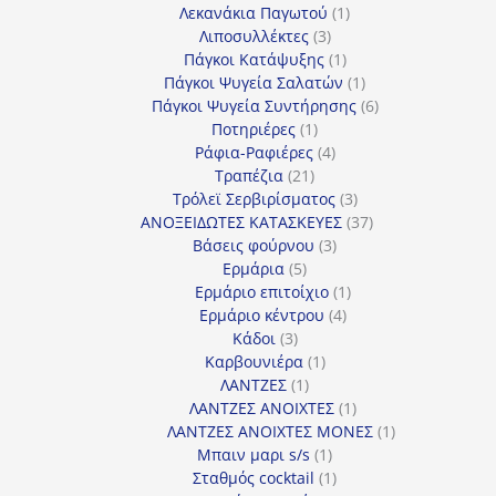
προϊόντα
1
Λεκανάκια Παγωτού
1
3
προϊόν
Λιποσυλλέκτες
3
προϊόντα
1
Πάγκοι Κατάψυξης
1
προϊόν
1
Πάγκοι Ψυγεία Σαλατών
1
προϊόν
6
Πάγκοι Ψυγεία Συντήρησης
6
1
προϊόντα
Ποτηριέρες
1
προϊόν
4
Ράφια-Ραφιέρες
4
21
προϊόντα
Τραπέζια
21
προϊόντα
3
Τρόλεϊ Σερβιρίσματος
3
προϊόντα
37
ΑΝΟΞΕΙΔΩΤΕΣ ΚΑΤΑΣΚΕΥΕΣ
37
3
προϊόντα
Βάσεις φούρνου
3
5
προϊόντα
Ερμάρια
5
προϊόντα
1
Ερμάριο επιτοίχιο
1
4
προϊόν
Ερμάριο κέντρου
4
3
προϊόντα
Κάδοι
3
προϊόντα
1
Καρβουνιέρα
1
1
προϊόν
ΛΑΝΤΖΕΣ
1
προϊόν
1
ΛΑΝΤΖΕΣ ΑΝΟΙΧΤΕΣ
1
προϊόν
1
ΛΑΝΤΖΕΣ ΑΝΟΙΧΤΕΣ ΜΟΝΕΣ
1
1
προϊόν
Μπαιν μαρι s/s
1
προϊόν
1
Σταθμός cocktail
1