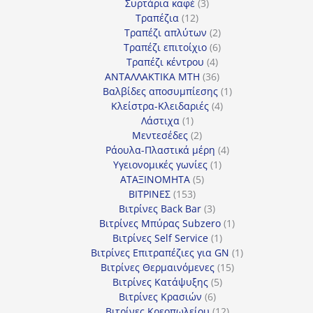
3
προϊόν
Συρτάρια καφέ
3
12
προϊόντα
Τραπέζια
12
προϊόντα
2
Τραπέζι απλύτων
2
προϊόντα
6
Τραπέζι επιτοίχιο
6
4
προϊόντα
Τραπέζι κέντρου
4
προϊόντα
36
ΑΝΤΑΛΛΑΚΤΙΚΑ MTH
36
προϊόντα
1
Βαλβίδες αποσυμπίεσης
1
4
προϊόν
Κλείστρα-Κλειδαριές
4
1
προϊόντα
Λάστιχα
1
προϊόν
2
Μεντεσέδες
2
προϊόντα
4
Ράουλα-Πλαστικά μέρη
4
1
προϊόντα
Υγειονομικές γωνίες
1
5
προϊόν
ΑΤΑΞΙΝΟΜΗΤΑ
5
153
προϊόντα
ΒΙΤΡΙΝΕΣ
153
προϊόντα
3
Βιτρίνες Back Bar
3
προϊόντα
1
Βιτρίνες Mπύρας Subzero
1
1
προϊόν
Βιτρίνες Self Service
1
προϊόν
1
Βιτρίνες Επιτραπέζιες για GN
1
15
προϊόν
Βιτρίνες Θερμαινόμενες
15
5
προϊόντα
Βιτρίνες Κατάψυξης
5
6
προϊόντα
Βιτρίνες Κρασιών
6
προϊόντα
12
Βιτρίνες Κρεοπωλείου
12