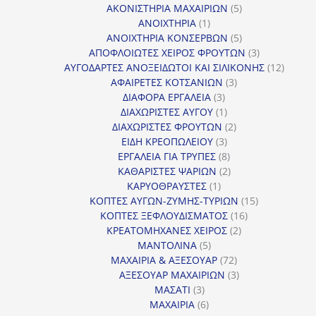
προϊόντα
5
ΑΚΟΝΙΣΤΗΡΙΑ ΜΑΧΑΙΡΙΩΝ
5
1
προϊόντα
ΑΝΟΙΧΤΗΡΙΑ
1
προϊόν
5
ΑΝΟΙΧΤΗΡΙΑ ΚΟΝΣΕΡΒΩΝ
5
προϊόντα
3
ΑΠΟΦΛΟΙΩΤΕΣ ΧΕΙΡΟΣ ΦΡΟΥΤΩΝ
3
προϊόντα
12
ΑΥΓΟΔΑΡΤΕΣ ΑΝΟΞΕΙΔΩΤΟΙ ΚΑΙ ΣΙΛΙΚΟΝΗΣ
12
3
προϊόν
ΑΦΑΙΡΕΤΕΣ ΚΟΤΣΑΝΙΩΝ
3
3
προϊόντα
ΔΙΑΦΟΡΑ ΕΡΓΑΛΕΙΑ
3
προϊόντα
1
ΔΙΑΧΩΡΙΣΤΕΣ ΑΥΓΟΥ
1
προϊόν
2
ΔΙΑΧΩΡΙΣΤΕΣ ΦΡΟΥΤΩΝ
2
3
προϊόντα
ΕΙΔΗ ΚΡΕΟΠΩΛΕΙΟΥ
3
προϊόντα
8
ΕΡΓΑΛΕΙΑ ΓΙΑ ΤΡΥΠΕΣ
8
προϊόντα
2
ΚΑΘΑΡΙΣΤΕΣ ΨΑΡΙΩΝ
2
1
προϊόντα
ΚΑΡΥΟΘΡΑΥΣΤΕΣ
1
προϊόν
15
ΚΟΠΤΕΣ ΑΥΓΩΝ-ΖΥΜΗΣ-ΤΥΡΙΩΝ
15
16
προϊόντα
ΚΟΠΤΕΣ ΞΕΦΛΟΥΔΙΣΜΑΤΟΣ
16
2
προϊόντα
ΚΡΕΑΤΟΜΗΧΑΝΕΣ ΧΕΙΡΟΣ
2
5
προϊόντα
ΜΑΝΤΟΛΙΝΑ
5
προϊόντα
72
ΜΑΧΑΙΡΙΑ & ΑΞΕΣΟΥΑΡ
72
προϊόντα
3
ΑΞΕΣΟΥΑΡ ΜΑΧΑΙΡΙΩΝ
3
3
προϊόντα
ΜΑΣΑΤΙ
3
προϊόντα
6
ΜΑΧΑΙΡΙΑ
6