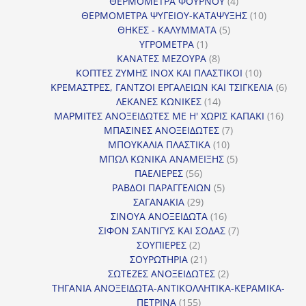
4
προϊόντ
ΘΕΡΜΟΜΕΤΡΑ ΦΟΥΡΝΟΥ
4
προϊόντα
10
ΘΕΡΜΟΜΕΤΡΑ ΨΥΓΕΙΟΥ-ΚΑΤΑΨΥΞΗΣ
10
5
προϊόντα
ΘΗΚΕΣ - ΚΑΛΥΜΜΑΤΑ
5
1
προϊόντα
ΥΓΡΟΜΕΤΡΑ
1
προϊόν
8
ΚΑΝΑΤΕΣ ΜΕΖΟΥΡΑ
8
προϊόντα
10
ΚΟΠΤΕΣ ΖΥΜΗΣ INOX ΚΑΙ ΠΛΑΣΤΙΚΟΙ
10
προϊόντα
6
ΚΡΕΜΑΣΤΡΕΣ, ΓΑΝΤΖΟΙ ΕΡΓΑΛΕΙΩΝ ΚΑΙ ΤΣΙΓΚΕΛΙΑ
6
14
προϊ
ΛΕΚΑΝΕΣ ΚΩΝΙΚΕΣ
14
προϊόντα
16
ΜΑΡΜΙΤΕΣ ΑΝΟΞΕΙΔΩΤΕΣ ΜΕ Η' ΧΩΡΙΣ ΚΑΠΑΚΙ
16
7
προϊ
ΜΠΑΣΙΝΕΣ ΑΝΟΞΕΙΔΩΤΕΣ
7
10
προϊόντα
ΜΠΟΥΚΑΛΙΑ ΠΛΑΣΤΙΚΑ
10
προϊόντα
5
ΜΠΩΛ ΚΩΝΙΚΑ ΑΝΑΜΕΙΞΗΣ
5
56
προϊόντα
ΠΑΕΛΙΕΡΕΣ
56
προϊόντα
5
ΡΑΒΔΟΙ ΠΑΡΑΓΓΕΛΙΩΝ
5
29
προϊόντα
ΣΑΓΑΝΑΚΙΑ
29
προϊόντα
16
ΣΙΝΟΥΑ ΑΝΟΞΕΙΔΩΤΑ
16
προϊόντα
7
ΣΙΦΟΝ ΣΑΝΤΙΓΥΣ ΚΑΙ ΣΟΔΑΣ
7
2
προϊόντα
ΣΟΥΠΙΕΡΕΣ
2
προϊόντα
21
ΣΟΥΡΩΤΗΡΙΑ
21
προϊόντα
2
ΣΩΤΕΖΕΣ ΑΝΟΞΕΙΔΩΤΕΣ
2
προϊόντα
ΤΗΓΑΝΙΑ ΑΝΟΞΕΙΔΩΤΑ-ΑΝΤΙΚΟΛΛΗΤΙΚΑ-ΚΕΡΑΜΙΚΑ-
155
ΠΕΤΡΙΝΑ
155