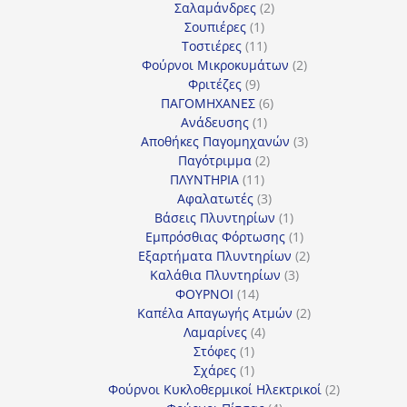
2
προϊόν
Σαλαμάνδρες
2
1
προϊόντα
Σουπιέρες
1
προϊόν
11
Τοστιέρες
11
προϊόντα
2
Φούρνοι Μικροκυμάτων
2
9
προϊόντα
Φριτέζες
9
προϊόντα
6
ΠΑΓΟΜΗΧΑΝΕΣ
6
1
προϊόντα
Ανάδευσης
1
προϊόν
3
Αποθήκες Παγομηχανών
3
2
προϊόντα
Παγότριμμα
2
11
προϊόντα
ΠΛΥΝΤΗΡΙΑ
11
προϊόντα
3
Αφαλατωτές
3
προϊόντα
1
Βάσεις Πλυντηρίων
1
προϊόν
1
Εμπρόσθιας Φόρτωσης
1
προϊόν
2
Εξαρτήματα Πλυντηρίων
2
3
προϊόντα
Καλάθια Πλυντηρίων
3
14
προϊόντα
ΦΟΥΡΝΟΙ
14
προϊόντα
2
Καπέλα Απαγωγής Ατμών
2
4
προϊόντα
Λαμαρίνες
4
1
προϊόντα
Στόφες
1
προϊόν
1
Σχάρες
1
προϊόν
2
Φούρνοι Κυκλοθερμικοί Ηλεκτρικοί
2