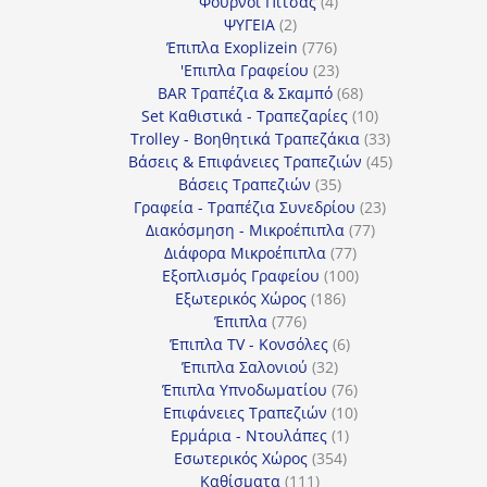
4
προϊόντα
Φούρνοι Πίτσας
4
2
προϊόντα
ΨΥΓΕΙΑ
2
προϊόντα
776
Έπιπλα Exoplizein
776
προϊόντα
23
'Επιπλα Γραφείου
23
προϊόντα
68
BAR Τραπέζια & Σκαμπό
68
προϊόντα
10
Set Καθιστικά - Τραπεζαρίες
10
προϊόντα
33
Trolley - Βοηθητικά Τραπεζάκια
33
προϊόντα
45
Βάσεις & Επιφάνειες Τραπεζιών
45
35
προϊόντα
Βάσεις Τραπεζιών
35
προϊόντα
23
Γραφεία - Τραπέζια Συνεδρίου
23
77
προϊόντα
Διακόσμηση - Μικροέπιπλα
77
77
προϊόντα
Διάφορα Μικροέπιπλα
77
προϊόντα
100
Εξοπλισμός Γραφείου
100
186
προϊόντα
Εξωτερικός Χώρος
186
776
προϊόντα
Έπιπλα
776
προϊόντα
6
Έπιπλα TV - Κονσόλες
6
32
προϊόντα
Έπιπλα Σαλονιού
32
προϊόντα
76
Έπιπλα Υπνοδωματίου
76
10
προϊόντα
Επιφάνειες Τραπεζιών
10
1
προϊόντα
Ερμάρια - Ντουλάπες
1
354
προϊόν
Εσωτερικός Χώρος
354
111
προϊόντα
Καθίσματα
111