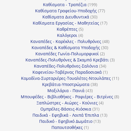
προϊόντα
199
Καθίσματα - Τραπέζια
199
προϊόντα
77
Καθίσματα Γραφείου-Υποδοχής
77
30
προϊόντα
Καθίσματα Διευθυντικά
30
προϊόντα
17
Καθίσματα Εργασίας - Μαθητείας
17
5
προϊόντα
Καθρέπτες
5
4
προϊόντα
Καλόγεροι
4
προϊόντα
48
Καναπέδες - Καρέκλες - Πολυθρόνες
48
30
προϊόντα
Καναπέδες & Καθίσματα Υποδοχής
30
2
προϊόντα
Καναπέδες Γωνία-Πολυμορφικοί
2
προϊόντα
3
Καναπέδες-Πολυθρόνες & Σκαμπό Κρεβάτι
3
34
προϊόντ
Καναπέδες-Πολυθρόνες-Σαλόνια
34
προϊόντα
1
Καφενείου-Ταβέρνας Παραδοσιακά
1
προϊόν
11
Κομοδίνα-Συρταριέρες-Τουαλέτες-Ντουλάπες
11
38
προϊόν
Κρεβάτια-Υποστρώματα
38
43
προϊόντα
Μαξιλάρια - Πανιά
43
προϊόντα
8
Μπουφέδες - Βιβλιοθήκες - Ραφιέρες - Βιτρίνες
8
4
προϊό
Ξαπλώστρες - Αιώρες - Κούνιες
4
31
προϊόντα
Ομπρέλες-Βάσεις-Κιόσκια
31
προϊόντα
13
Παιδικά - Εφηβικά - Λοιπά Έπιπλα
13
13
προϊόντα
Παιδικό - Εφηβικό Δωμάτιο
13
1
προϊόντα
Παπουτσοθήκες
1