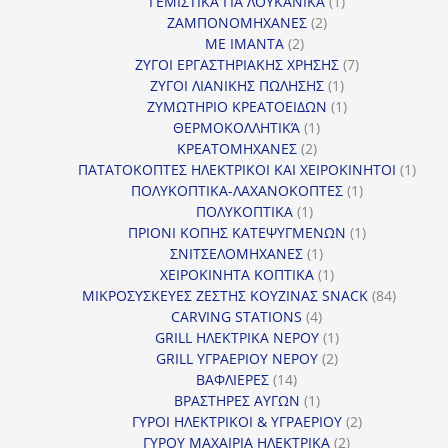
1
προϊόντα
ΓΕΜΙΣΤΙΚΑ ΓΙΑ ΛΟΥΚΑΝΙΚΑ
1
2
προϊόν
ΖΑΜΠΟΝΟΜΗΧΑΝΕΣ
2
2
προϊόντα
ΜΕ ΙΜΑΝΤΑ
2
προϊόντα
7
ΖΥΓΟΙ ΕΡΓΑΣΤΗΡΙΑΚΗΣ ΧΡΗΣΗΣ
7
1
προϊόντα
ΖΥΓΟΙ ΛΙΑΝΙΚΗΣ ΠΩΛΗΣΗΣ
1
προϊόν
1
ΖΥΜΩΤΗΡΙΟ ΚΡΕΑΤΟΕΙΔΩΝ
1
1
προϊόν
ΘΕΡΜΟΚΟΛΛΗΤΙΚΆ
1
2
προϊόν
ΚΡΕΑΤΟΜΗΧΑΝΕΣ
2
προϊόντα
1
ΠΑΤΑΤΟΚΟΠΤΕΣ ΗΛΕΚΤΡΙΚΟΙ ΚΑΙ ΧΕΙΡΟΚΙΝΗΤΟΙ
1
1
προϊ
ΠΟΛΥΚΟΠΤΙΚΑ-ΛΑΧΑΝΟΚΟΠΤΕΣ
1
1
προϊόν
ΠΟΛΥΚΟΠΤΙΚΑ
1
προϊόν
1
ΠΡΙΟΝΙ ΚΟΠΗΣ ΚΑΤΕΨΥΓΜΕΝΩΝ
1
1
προϊόν
ΣΝΙΤΣΕΛΟΜΗΧΑΝΕΣ
1
προϊόν
1
ΧΕΙΡΟΚΙΝΗΤΑ ΚΟΠΤΙΚΑ
1
προϊόν
84
ΜΙΚΡΟΣΥΣΚΕΥΕΣ ΖΕΣΤΗΣ ΚΟΥΖΙΝΑΣ SNACK
84
4
προϊόντ
CARVING STATIONS
4
προϊόντα
1
GRILL ΗΛΕΚΤΡΙΚΑ ΝΕΡΟΥ
1
2
προϊόν
GRILL ΥΓΡΑΕΡΙΟΥ ΝΕΡΟΥ
2
14
προϊόντα
ΒΑΦΛΙΕΡΕΣ
14
προϊόντα
1
ΒΡΑΣΤΗΡΕΣ ΑΥΓΩΝ
1
προϊόν
2
ΓΥΡΟΙ ΗΛΕΚΤΡΙΚΟΙ & ΥΓΡΑΕΡΙΟΥ
2
2
προϊόντα
ΓΥΡΟΥ ΜΑΧΑΙΡΙΑ ΗΛΕΚΤΡΙΚΑ
2