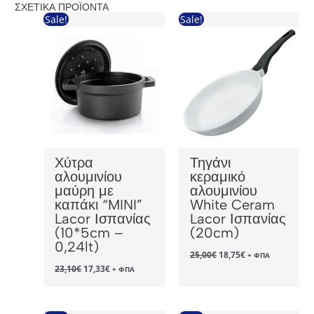
ΣΧΕΤΙΚΆ ΠΡΟΪΌΝΤΑ
Sale!
Sale!
Χύτρα
Τηγάνι
αλουμινίου
κεραμικό
μαύρη με
αλουμινίου
καπάκι “MINI”
White Ceram
Lacor Ισπανίας
Lacor Ισπανίας
(10*5cm –
(20cm)
0,24lt)
Original
Η
25,00
€
18,75
€
+ ΦΠΑ
price
τρέχουσα
Original
Η
23,10
€
17,33
€
+ ΦΠΑ
was:
τιμή
price
τρέχουσα
25,00€.
είναι:
was:
τιμή
18,75€.
23,10€.
είναι:
17,33€.