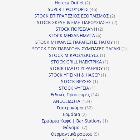
2
προϊόν
Horeca Outlet
2
προϊόντα
46
SUPER ΠΡΟΣΦΟΡΕΣ
46
προϊόντα
2
STOCK ΕΠΙΤΡΑΠΕΖΙΟΣ ΕΞΟΠΛΙΣΜΟΣ
2
προϊόντα
2
STOCK ΣΚΕΥΗ & ΕΙΔΗ ΠΑΡΟΥΣΙΑΣΗΣ
2
2
προϊόντα
STOCK ΠΟΡΣΕΛΑΝΗ
2
4
προϊόντα
STOCK ΜΗΧΑΝΗΜΑΤΑ
4
προϊόντα
1
STOCK ΜΗΧΑΝΕΣ ΠΑΡΑΓΩΓΗΣ ΠΑΓΟΥ
1
προϊόν
1
STOCK ΠΟΥ ΠΑΡΑΓΟΥΝ ΣΥΜΠΑΓΕΣ ΠΑΓΑΚΙ
1
1
προϊόν
STOCK ΜΙΚΡΟΣΥΣΚΕΥΕΣ
1
προϊόν
1
STOCK GRILL ΗΛΕΚΤΡΙΚΑ
1
προϊόν
1
STOCK ΠΛΑΤΩ ΥΓΡΑΕΡΙΟΥ
1
1
προϊόν
STOCK ΥΓΙΕΙΝΗ & HACCP
1
1
προϊόν
STOCK ΒΡΥΣΕΣ
1
1
προϊόν
STOCK ΨΥΓΕΙΑ
1
προϊόν
14
Ειδικές Προσφορές
14
134
προϊόντα
ΑΝΟΞΕΙΔΩΤΑ
134
προϊόντα
32
Γαστρονόμοι
32
2
προϊόντα
Ερμάρια
2
προϊόντα
1
Ερμάρια Καφέ | Bar Stations
1
7
προϊόν
Θάλαμοι
7
προϊόντα
5
Θερμαντικά ραφιού
5