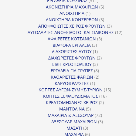
311
προϊόντ
ΕΡΓΑΛΕΙΑ ΚΟΥΖΙΝΑΣ
311
προϊόντα
5
ΑΚΟΝΙΣΤΗΡΙΑ ΜΑΧΑΙΡΙΩΝ
5
1
προϊόντα
ΑΝΟΙΧΤΗΡΙΑ
1
προϊόν
5
ΑΝΟΙΧΤΗΡΙΑ ΚΟΝΣΕΡΒΩΝ
5
προϊόντα
3
ΑΠΟΦΛΟΙΩΤΕΣ ΧΕΙΡΟΣ ΦΡΟΥΤΩΝ
3
προϊόντα
12
ΑΥΓΟΔΑΡΤΕΣ ΑΝΟΞΕΙΔΩΤΟΙ ΚΑΙ ΣΙΛΙΚΟΝΗΣ
12
3
προϊόν
ΑΦΑΙΡΕΤΕΣ ΚΟΤΣΑΝΙΩΝ
3
3
προϊόντα
ΔΙΑΦΟΡΑ ΕΡΓΑΛΕΙΑ
3
προϊόντα
1
ΔΙΑΧΩΡΙΣΤΕΣ ΑΥΓΟΥ
1
προϊόν
2
ΔΙΑΧΩΡΙΣΤΕΣ ΦΡΟΥΤΩΝ
2
3
προϊόντα
ΕΙΔΗ ΚΡΕΟΠΩΛΕΙΟΥ
3
προϊόντα
8
ΕΡΓΑΛΕΙΑ ΓΙΑ ΤΡΥΠΕΣ
8
προϊόντα
2
ΚΑΘΑΡΙΣΤΕΣ ΨΑΡΙΩΝ
2
1
προϊόντα
ΚΑΡΥΟΘΡΑΥΣΤΕΣ
1
προϊόν
15
ΚΟΠΤΕΣ ΑΥΓΩΝ-ΖΥΜΗΣ-ΤΥΡΙΩΝ
15
16
προϊόντα
ΚΟΠΤΕΣ ΞΕΦΛΟΥΔΙΣΜΑΤΟΣ
16
2
προϊόντα
ΚΡΕΑΤΟΜΗΧΑΝΕΣ ΧΕΙΡΟΣ
2
5
προϊόντα
ΜΑΝΤΟΛΙΝΑ
5
προϊόντα
72
ΜΑΧΑΙΡΙΑ & ΑΞΕΣΟΥΑΡ
72
προϊόντα
3
ΑΞΕΣΟΥΑΡ ΜΑΧΑΙΡΙΩΝ
3
3
προϊόντα
ΜΑΣΑΤΙ
3
προϊόντα
6
ΜΑΧΑΙΡΙΑ
6