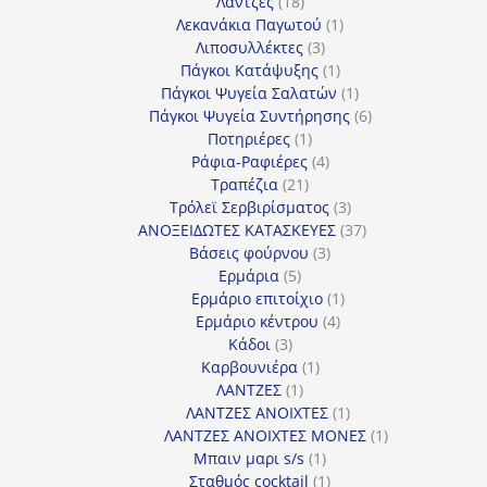
18
προϊόντα
Λάντζες
18
προϊόντα
1
Λεκανάκια Παγωτού
1
3
προϊόν
Λιποσυλλέκτες
3
προϊόντα
1
Πάγκοι Κατάψυξης
1
προϊόν
1
Πάγκοι Ψυγεία Σαλατών
1
προϊόν
6
Πάγκοι Ψυγεία Συντήρησης
6
1
προϊόντα
Ποτηριέρες
1
προϊόν
4
Ράφια-Ραφιέρες
4
21
προϊόντα
Τραπέζια
21
προϊόντα
3
Τρόλεϊ Σερβιρίσματος
3
προϊόντα
37
ΑΝΟΞΕΙΔΩΤΕΣ ΚΑΤΑΣΚΕΥΕΣ
37
3
προϊόντα
Βάσεις φούρνου
3
5
προϊόντα
Ερμάρια
5
προϊόντα
1
Ερμάριο επιτοίχιο
1
4
προϊόν
Ερμάριο κέντρου
4
3
προϊόντα
Κάδοι
3
προϊόντα
1
Καρβουνιέρα
1
1
προϊόν
ΛΑΝΤΖΕΣ
1
προϊόν
1
ΛΑΝΤΖΕΣ ΑΝΟΙΧΤΕΣ
1
προϊόν
1
ΛΑΝΤΖΕΣ ΑΝΟΙΧΤΕΣ ΜΟΝΕΣ
1
1
προϊόν
Μπαιν μαρι s/s
1
προϊόν
1
Σταθμός cocktail
1