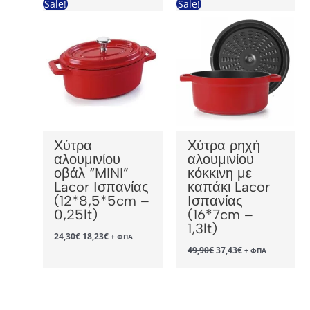
Sale!
Sale!
Χύτρα
Χύτρα ρηχή
αλουμινίου
αλουμινίου
οβάλ “MINI”
κόκκινη με
Lacor Ισπανίας
καπάκι Lacor
(12*8,5*5cm –
Ισπανίας
0,25lt)
(16*7cm –
1,3lt)
Original
Η
24,30
€
18,23
€
+ ΦΠΑ
price
τρέχουσα
Original
Η
49,90
€
37,43
€
+ ΦΠΑ
was:
τιμή
price
τρέχουσα
24,30€.
είναι:
was:
τιμή
18,23€.
49,90€.
είναι:
37,43€.