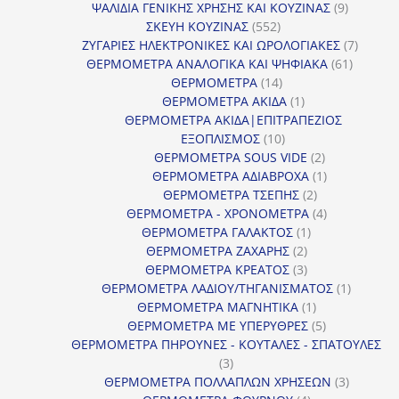
προϊόντα
9
ΨΑΛΙΔΙΑ ΓΕΝΙΚΗΣ ΧΡΗΣΗΣ ΚΑΙ ΚΟΥΖΙΝΑΣ
9
552
προϊόντα
ΣΚΕΥΗ ΚΟΥΖΙΝΑΣ
552
προϊόντα
7
ΖΥΓΑΡΙΕΣ ΗΛΕΚΤΡΟΝΙΚΕΣ ΚΑΙ ΩΡΟΛΟΓΙΑΚΕΣ
7
61
προϊόν
ΘΕΡΜΟΜΕΤΡΑ ΑΝΑΛΟΓΙΚΑ ΚΑΙ ΨΗΦΙΑΚΑ
61
14
προϊόντ
ΘΕΡΜΟΜΕΤΡΑ
14
προϊόντα
1
ΘΕΡΜΟΜΕΤΡΑ ΑΚΙΔΑ
1
προϊόν
ΘΕΡΜΟΜΕΤΡΑ ΑΚΙΔΑ|ΕΠΙΤΡΑΠΕΖΙΟΣ
10
ΕΞΟΠΛΙΣΜΟΣ
10
προϊόντα
2
ΘΕΡΜΟΜΕΤΡΑ SOUS VIDE
2
προϊόντα
1
ΘΕΡΜΟΜΕΤΡΑ ΑΔΙΑΒΡΟΧΑ
1
2
προϊόν
ΘΕΡΜΟΜΕΤΡΑ ΤΣΕΠΗΣ
2
προϊόντα
4
ΘΕΡΜΟΜΕΤΡΑ - ΧΡΟΝΟΜΕΤΡΑ
4
1
προϊόντα
ΘΕΡΜΟΜΕΤΡΑ ΓΑΛΑΚΤΟΣ
1
2
προϊόν
ΘΕΡΜΟΜΕΤΡΑ ΖΑΧΑΡΗΣ
2
προϊόντα
3
ΘΕΡΜΟΜΕΤΡΑ ΚΡΕΑΤΟΣ
3
προϊόντα
1
ΘΕΡΜΟΜΕΤΡΑ ΛΑΔΙΟΥ/ΤΗΓΑΝΙΣΜΑΤΟΣ
1
1
προϊόν
ΘΕΡΜΟΜΕΤΡΑ ΜΑΓΝΗΤΙΚΑ
1
προϊόν
5
ΘΕΡΜΟΜΕΤΡΑ ΜΕ ΥΠΕΡΥΘΡΕΣ
5
προϊόντα
ΘΕΡΜΟΜΕΤΡΑ ΠΗΡΟΥΝΕΣ - ΚΟΥΤΑΛΕΣ - ΣΠΑΤΟΥΛΕΣ
3
3
προϊόντα
3
ΘΕΡΜΟΜΕΤΡΑ ΠΟΛΛΑΠΛΩΝ ΧΡΗΣΕΩΝ
3