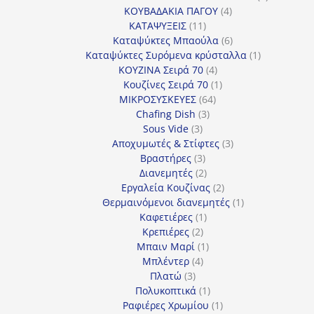
4
προϊόντα
ΚΟΥΒΑΔΑΚΙΑ ΠΑΓΟΥ
4
11
προϊόντα
ΚΑΤΑΨΥΞΕΙΣ
11
προϊόντα
6
Καταψύκτες Μπαούλα
6
προϊόντα
1
Καταψύκτες Συρόμενα κρύσταλλα
1
4
προϊόν
ΚΟΥΖΙΝΑ Σειρά 70
4
προϊόντα
1
Κουζίνες Σειρά 70
1
64
προϊόν
ΜΙΚΡΟΣΥΣΚΕΥΕΣ
64
3
προϊόντα
Chafing Dish
3
3
προϊόντα
Sous Vide
3
προϊόντα
3
Αποχυμωτές & Στίφτες
3
3
προϊόντα
Βραστήρες
3
προϊόντα
2
Διανεμητές
2
προϊόντα
2
Εργαλεία Κουζίνας
2
προϊόντα
1
Θερμαινόμενοι διανεμητές
1
1
προϊόν
Καφετιέρες
1
2
προϊόν
Κρεπιέρες
2
προϊόντα
1
Μπαιν Μαρί
1
4
προϊόν
Μπλέντερ
4
3
προϊόντα
Πλατώ
3
προϊόντα
1
Πολυκοπτικά
1
προϊόν
1
Ραφιέρες Χρωμίου
1