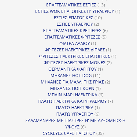
13
προϊόντα
ΕΠΑΓΓΕΛΜΑΤΙΚΕΣ ΕΣΤΙΕΣ
13
προϊόντα
1
ΕΣΤΙΕΣ WOK ΕΠΑΓΩΓΙΚΕΣ Η' ΥΓΡΑΕΡΙΟΥ
1
10
προϊόν
ΕΣΤΙΕΣ ΕΠΑΓΩΓΙΚΕΣ
10
2
προϊόντα
ΕΣΤΙΕΣ ΥΓΡΑΕΡΙΟΥ
2
προϊόντα
6
ΕΠΑΓΓΕΛΜΑΤΙΚΕΣ ΚΡΕΠΙΕΡΕΣ
6
5
προϊόντα
ΕΠΑΓΓΕΛΜΑΤΙΚΕΣ ΦΡΙΤΕΖΕΣ
5
1
προϊόντα
ΦΙΛΤΡΑ ΛΑΔΙΟΥ
1
προϊόν
1
ΦΡΙΤΕΖΕΣ ΗΛΕΚΤΡΙΚΕΣ ΔΙΠΛΕΣ
1
προϊόν
1
ΦΡΙΤΕΖΕΣ ΗΛΕΚΤΡΙΚΕΣ ΕΠΑΓΩΓΙΚΕΣ
1
2
προϊόν
ΦΡΙΤΕΖΕΣ ΗΛΕΚΤΡΙΚΕΣ ΜΟΝΕΣ
2
1
προϊόντα
ΘΕΡΜΑΝΤΙΚΑ ΦΑΓΗΤΟΥ
1
11
προϊόν
ΜΗΧΑΝΕΣ HOT DOG
11
προϊόντα
2
ΜΗΧΑΝΕΣ ΓΙΑ ΜΑΛΛΙ ΤΗΣ ΓΡΙΑΣ
2
1
προϊόντα
ΜΗΧΑΝΕΣ ΠΟΠ ΚΟΡΝ
1
προϊόν
6
ΜΠΑΙΝ ΜΑΡΙ ΗΛΕΚΤΡΙΚΑ
6
προϊόντα
7
ΠΛΑΤΩ ΗΛΕΚΤΡΙΚΑ ΚΑΙ ΥΓΡΑΕΡΙΟΥ
7
1
προϊόντα
ΠΛΑΤΩ ΗΛΕΚΤΡΙΚΑ
1
6
προϊόν
ΠΛΑΤΩ ΥΓΡΑΕΡΙΟΥ
6
προϊόντα
ΣΑΛΑΜΑΝΔΡΕΣ ΜΕ ΠΙΑΣΤΡΕΣ Η' ΜΕ ΑΥΞΟΜΕΙΩΣΗ
6
ΥΨΟΥΣ
6
προϊόντα
35
ΣΥΣΚΕΥΕΣ CAFE-ΠΑΓΩΤΟΥ
35