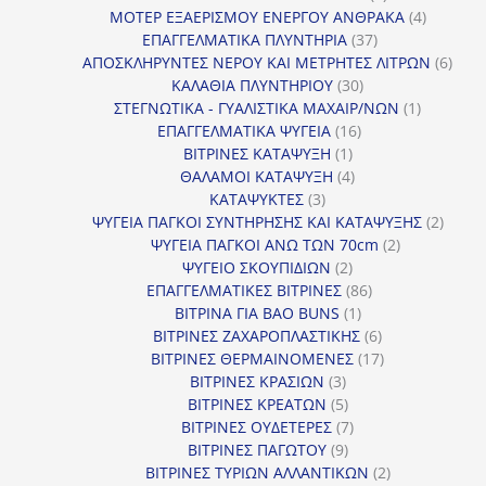
προϊόντα
4
ΜΟΤΕΡ ΕΞΑΕΡΙΣΜΟΥ ΕΝΕΡΓΟΥ ΑΝΘΡΑΚΑ
4
37
προϊόντ
ΕΠΑΓΓΕΛΜΑΤΙΚΑ ΠΛΥΝΤΗΡΙΑ
37
προϊόντα
6
ΑΠΟΣΚΛΗΡΥΝΤΕΣ ΝΕΡΟΥ ΚΑΙ ΜΕΤΡΗΤΕΣ ΛΙΤΡΩΝ
6
30
προϊ
ΚΑΛΑΘΙΑ ΠΛΥΝΤΗΡΙΟΥ
30
προϊόντα
1
ΣΤΕΓΝΩΤΙΚΑ - ΓΥΑΛΙΣΤΙΚΑ ΜΑΧΑΙΡ/ΝΩΝ
1
16
προϊόν
ΕΠΑΓΓΕΛΜΑΤΙΚΑ ΨΥΓΕΙΑ
16
1
προϊόντα
ΒΙΤΡΙΝΕΣ ΚΑΤΑΨΥΞΗ
1
προϊόν
4
ΘΑΛΑΜΟΙ ΚΑΤΑΨΥΞΗ
4
3
προϊόντα
ΚΑΤΑΨΥΚΤΕΣ
3
προϊόντα
2
ΨΥΓΕΙΑ ΠΑΓΚΟΙ ΣΥΝΤΗΡΗΣΗΣ ΚΑΙ ΚΑΤΑΨΥΞΗΣ
2
2
προϊό
ΨΥΓΕΙΑ ΠΑΓΚΟΙ ΑΝΩ ΤΩΝ 70cm
2
2
προϊόντα
ΨΥΓΕΙΟ ΣΚΟΥΠΙΔΙΩΝ
2
προϊόντα
86
ΕΠΑΓΓΕΛΜΑΤΙΚΕΣ ΒΙΤΡΙΝΕΣ
86
1
προϊόντα
ΒΙΤΡΙΝΑ ΓΙΑ BAO BUNS
1
προϊόν
6
ΒΙΤΡΙΝΕΣ ΖΑΧΑΡΟΠΛΑΣΤΙΚΗΣ
6
προϊόντα
17
ΒΙΤΡΙΝΕΣ ΘΕΡΜΑΙΝΟΜΕΝΕΣ
17
3
προϊόντα
ΒΙΤΡΙΝΕΣ ΚΡΑΣΙΩΝ
3
προϊόντα
5
ΒΙΤΡΙΝΕΣ ΚΡΕΑΤΩΝ
5
προϊόντα
7
ΒΙΤΡΙΝΕΣ ΟΥΔΕΤΕΡΕΣ
7
9
προϊόντα
ΒΙΤΡΙΝΕΣ ΠΑΓΩΤΟΥ
9
προϊόντα
2
ΒΙΤΡΙΝΕΣ ΤΥΡΙΩΝ ΑΛΛΑΝΤΙΚΩΝ
2