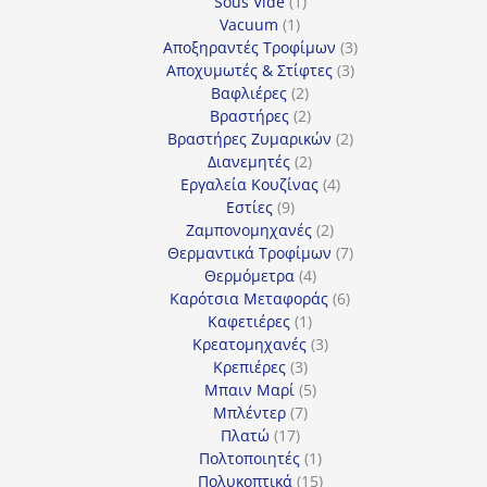
1
προϊόντα
Sous Vide
1
1
προϊόν
Vacuum
1
προϊόν
3
Αποξηραντές Τροφίμων
3
3
προϊόντα
Αποχυμωτές & Στίφτες
3
2
προϊόντα
Βαφλιέρες
2
προϊόντα
2
Βραστήρες
2
προϊόντα
2
Βραστήρες Ζυμαρικών
2
2
προϊόντα
Διανεμητές
2
προϊόντα
4
Εργαλεία Κουζίνας
4
9
προϊόντα
Εστίες
9
προϊόντα
2
Ζαμπονομηχανές
2
προϊόντα
7
Θερμαντικά Τροφίμων
7
4
προϊόντα
Θερμόμετρα
4
προϊόντα
6
Καρότσια Μεταφοράς
6
1
προϊόντα
Καφετιέρες
1
προϊόν
3
Κρεατομηχανές
3
3
προϊόντα
Κρεπιέρες
3
προϊόντα
5
Μπαιν Μαρί
5
7
προϊόντα
Μπλέντερ
7
17
προϊόντα
Πλατώ
17
προϊόντα
1
Πολτοποιητές
1
προϊόν
15
Πολυκοπτικά
15