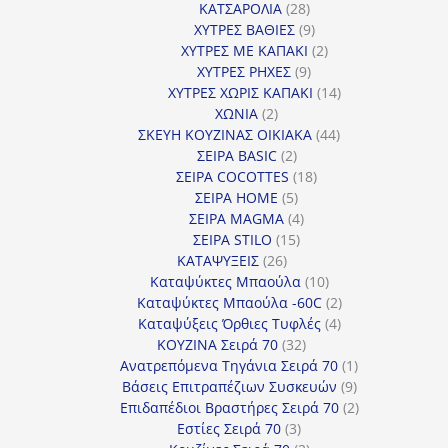
28
προϊόντα
ΚΑΤΣΑΡΟΛΙΑ
28
προϊόντα
9
ΧΥΤΡΕΣ ΒΑΘΙΕΣ
9
προϊόντα
2
ΧΥΤΡΕΣ ΜΕ ΚΑΠΑΚΙ
2
9
προϊόντα
ΧΥΤΡΕΣ ΡΗΧΕΣ
9
προϊόντα
14
ΧΥΤΡΕΣ ΧΩΡΙΣ ΚΑΠΑΚΙ
14
2
προϊόντα
ΧΩΝΙΑ
2
προϊόντα
44
ΣΚΕΥΗ ΚΟΥΖΙΝΑΣ ΟΙΚΙΑΚΑ
44
2
προϊόντα
ΣΕΙΡΑ BASIC
2
προϊόντα
18
ΣΕΙΡΑ COCOTTES
18
5
προϊόντα
ΣΕΙΡΑ HOME
5
προϊόντα
4
ΣΕΙΡΑ MAGMA
4
15
προϊόντα
ΣΕΙΡΑ STILO
15
26
προϊόντα
ΚΑΤΑΨΥΞΕΙΣ
26
προϊόντα
10
Καταψύκτες Μπαούλα
10
προϊόντα
2
Καταψύκτες Μπαούλα -60C
2
4
προϊόντα
Καταψύξεις Όρθιες Τυφλές
4
32
προϊόντα
ΚΟΥΖΙΝΑ Σειρά 70
32
προϊόντα
1
Ανατρεπόμενα Τηγάνια Σειρά 70
1
9
προϊόν
Βάσεις Επιτραπέζιων Συσκευών
9
προϊόντα
2
Επιδαπέδιοι Βραστήρες Σειρά 70
2
3
προϊόντα
Εστίες Σειρά 70
3