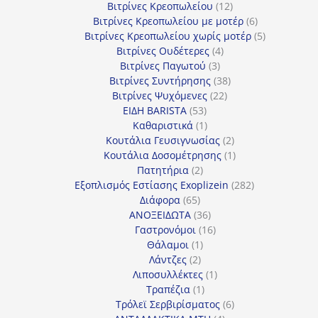
προϊόντα
12
Βιτρίνες Κρεοπωλείου
12
προϊόντα
6
Βιτρίνες Κρεοπωλείου με μοτέρ
6
προϊόντα
5
Βιτρίνες Κρεοπωλείου χωρίς μοτέρ
5
4
προϊόντα
Βιτρίνες Ουδέτερες
4
3
προϊόντα
Βιτρίνες Παγωτού
3
προϊόντα
38
Βιτρίνες Συντήρησης
38
22
προϊόντα
Βιτρίνες Ψυχόμενες
22
53
προϊόντα
ΕΙΔΗ BARISTA
53
προϊόντα
1
Καθαριστικά
1
προϊόν
2
Κουτάλια Γευσιγνωσίας
2
προϊόντα
1
Κουτάλια Δοσομέτρησης
1
2
προϊόν
Πατητήρια
2
προϊόντα
282
Εξοπλισμός Εστίασης Exoplizein
282
65
προϊόντα
Διάφορα
65
προϊόντα
36
ΑΝΟΞΕΙΔΩΤΑ
36
προϊόντα
16
Γαστρονόμοι
16
1
προϊόντα
Θάλαμοι
1
2
προϊόν
Λάντζες
2
προϊόντα
1
Λιποσυλλέκτες
1
1
προϊόν
Τραπέζια
1
προϊόν
6
Τρόλεϊ Σερβιρίσματος
6