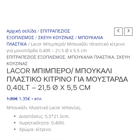
Αρχική σελίδα
/
ΕΠΙΤΡΑΠΕΖΙΟΣ
ΕΞΟΠΛΙΣΜΟΣ
/
ΣΚΕΥΗ ΚΟΥΖΙΝΑΣ
/
ΜΠΟΥΚΑΛΙΑ
ΠΛΑΣΤΙΚΑ
/ Lacor Μπιμπερό/ Μπουκάλι πλαστικό κίτρινο
για μουστάρδα 0,40lt – 21,5 Ø x 5,5 cm
ΕΠΙΤΡΑΠΕΖΙΟΣ ΕΞΟΠΛΙΣΜΟΣ
,
ΜΠΟΥΚΑΛΙΑ ΠΛΑΣΤΙΚΑ
,
ΣΚΕΥΗ
ΚΟΥΖΙΝΑΣ
LACOR ΜΠΙΜΠΕΡΌ/ ΜΠΟΥΚΆΛΙ
ΠΛΑΣΤΙΚΌ ΚΊΤΡΙΝΟ ΓΙΑ ΜΟΥΣΤΆΡΔΑ
0,40LT – 21,5 Ø X 5,5 CM
Original
Η
1,80
€
1,35
€
+ ΦΠΑ
price
τρέχουσα
Μπουκάλι πλαστικό Lacor Ισπανίας.
was:
τιμή
Διαστάσεις: 5,5*21,5cm.
1,80€.
είναι:
Χωρητικότητα: 0,40lit.
1,35€.
Χρώμα: κίτρινο.