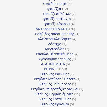
3
προϊόν
Συρτάρια καφέ
3
12
προϊόντα
Τραπέζια
12
προϊόντα
2
Τραπέζι απλύτων
2
προϊόντα
6
Τραπέζι επιτοίχιο
6
4
προϊόντα
Τραπέζι κέντρου
4
προϊόντα
36
ΑΝΤΑΛΛΑΚΤΙΚΑ MTH
36
προϊόντα
1
Βαλβίδες αποσυμπίεσης
1
4
προϊόν
Κλείστρα-Κλειδαριές
4
1
προϊόντα
Λάστιχα
1
προϊόν
2
Μεντεσέδες
2
προϊόντα
4
Ράουλα-Πλαστικά μέρη
4
1
προϊόντα
Υγειονομικές γωνίες
1
5
προϊόν
ΑΤΑΞΙΝΟΜΗΤΑ
5
153
προϊόντα
ΒΙΤΡΙΝΕΣ
153
προϊόντα
3
Βιτρίνες Back Bar
3
προϊόντα
1
Βιτρίνες Mπύρας Subzero
1
1
προϊόν
Βιτρίνες Self Service
1
προϊόν
1
Βιτρίνες Επιτραπέζιες για GN
1
15
προϊόν
Βιτρίνες Θερμαινόμενες
15
5
προϊόντα
Βιτρίνες Κατάψυξης
5
6
προϊόντα
Βιτρίνες Κρασιών
6