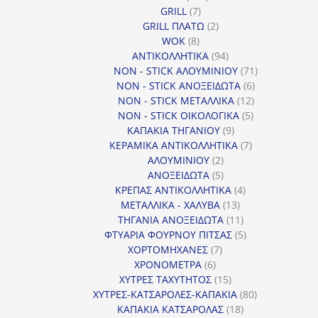
7
προϊόντα
GRILL
7
προϊόντα
2
GRILL ΠΛΑΤΩ
2
8
προϊόντα
WOK
8
προϊόντα
94
ΑΝΤΙΚΟΛΛΗΤΙΚΑ
94
προϊόντα
71
NON - STICK ΑΛΟΥΜΙΝΙΟΥ
71
6
προϊόντα
NON - STICK ΑΝΟΞΕΙΔΩΤΑ
6
12
προϊόντα
NON - STICK ΜΕΤΑΛΛΙΚΑ
12
5
προϊόντα
NON - STICK ΟΙΚΟΛΟΓΙΚΑ
5
9
προϊόντα
ΚΑΠΑΚΙΑ ΤΗΓΑΝΙΟΥ
9
προϊόντα
7
ΚΕΡΑΜΙΚΑ ΑΝΤΙΚΟΛΛΗΤΙΚΑ
7
2
προϊόντα
ΑΛΟΥΜΙΝΙΟΥ
2
προϊόντα
5
ΑΝΟΞΕΙΔΩΤΑ
5
προϊόντα
4
ΚΡΕΠΑΣ ΑΝΤΙΚΟΛΛΗΤΙΚΑ
4
13
προϊόντα
ΜΕΤΑΛΛΙΚΑ - ΧΑΛΥΒΑ
13
προϊόντα
11
ΤΗΓΑΝΙΑ ΑΝΟΞΕΙΔΩΤΑ
11
προϊόντα
5
ΦΤΥΑΡΙΑ ΦΟΥΡΝΟΥ ΠΙΤΣΑΣ
5
7
προϊόντα
ΧΟΡΤΟΜΗΧΑΝΕΣ
7
6
προϊόντα
ΧΡΟΝΟΜΕΤΡΑ
6
προϊόντα
15
ΧΥΤΡΕΣ ΤΑΧΥΤΗΤΟΣ
15
προϊόντα
80
ΧΥΤΡΕΣ-ΚΑΤΣΑΡΟΛΕΣ-ΚΑΠΑΚΙΑ
80
18
προϊόντα
ΚΑΠΑΚΙΑ ΚΑΤΣΑΡΟΛΑΣ
18