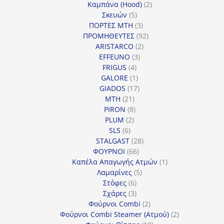
2
προϊόντα
Καμπάνα (Hood)
2
5
προϊόντα
Σκευών
5
προϊόντα
3
ΠΟΡΤΕΣ MTH
3
προϊόντα
92
ΠΡΟΜΗΘΕΥΤΕΣ
92
2
προϊόντα
ARISTARCO
2
3
προϊόντα
EFFEUNO
3
4
προϊόντα
FRIGUS
4
προϊόντα
1
GALORE
1
προϊόν
17
GIADOS
17
21
προϊόντα
MTH
21
προϊόντα
8
PIRON
8
2
προϊόντα
PLUM
2
6
προϊόντα
SLS
6
προϊόντα
28
STALGAST
28
66
προϊόντα
ΦΟΥΡΝΟΙ
66
προϊόντα
1
Καπέλα Απαγωγής Ατμών
1
5
προϊόν
Λαμαρίνες
5
6
προϊόντα
Στόφες
6
προϊόντα
3
Σχάρες
3
προϊόντα
2
Φούρνοι Combi
2
προϊόντα
2
Φούρνοι Combi Steamer (Ατμού)
2