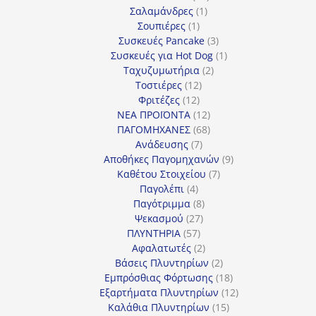
1
προϊόντα
Σαλαμάνδρες
1
1
προϊόν
Σουπιέρες
1
προϊόν
3
Συσκευές Pancake
3
προϊόντα
1
Συσκευές για Hot Dog
1
2
προϊόν
Ταχυζυμωτήρια
2
12
προϊόντα
Τοστιέρες
12
12
προϊόντα
Φριτέζες
12
προϊόντα
12
ΝΕΑ ΠΡΟΪΟΝΤΑ
12
προϊόντα
68
ΠΑΓΟΜΗΧΑΝΕΣ
68
7
προϊόντα
Ανάδευσης
7
προϊόντα
9
Αποθήκες Παγομηχανών
9
7
προϊόντα
Καθέτου Στοιχείου
7
4
προϊόντα
Παγολέπι
4
προϊόντα
8
Παγότριμμα
8
27
προϊόντα
Ψεκασμού
27
57
προϊόντα
ΠΛΥΝΤΗΡΙΑ
57
προϊόντα
2
Αφαλατωτές
2
προϊόντα
2
Βάσεις Πλυντηρίων
2
προϊόντα
18
Εμπρόσθιας Φόρτωσης
18
προϊόντα
12
Εξαρτήματα Πλυντηρίων
12
15
προϊόντα
Καλάθια Πλυντηρίων
15