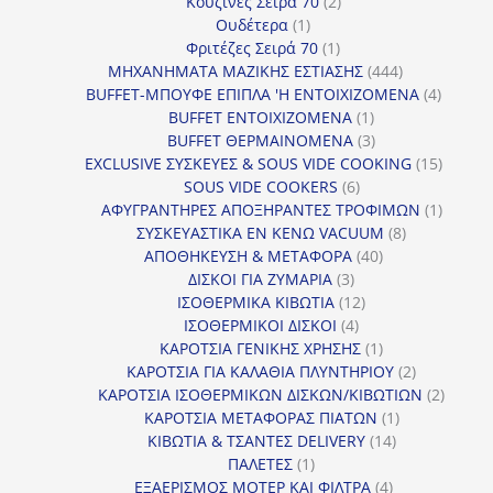
προϊόντα
2
Κουζίνες Σειρά 70
2
1
προϊόντα
Ουδέτερα
1
προϊόν
1
Φριτέζες Σειρά 70
1
προϊόν
444
ΜΗΧΑΝΗΜΑΤΑ ΜΑΖΙΚΗΣ ΕΣΤΙΑΣΗΣ
444
προϊόντα
4
BUFFET-ΜΠΟΥΦΕ ΕΠΙΠΛΑ 'Η ΕΝΤΟΙΧΙΖΟΜΕΝΑ
4
1
προϊόν
BUFFET ΕΝΤΟΙΧΙΖΟΜΕΝΑ
1
προϊόν
3
BUFFET ΘΕΡΜΑΙΝΟΜΕΝΑ
3
προϊόντα
15
EXCLUSIVE ΣΥΣΚΕΥΕΣ & SOUS VIDE COOKING
15
6
προϊόν
SOUS VIDE COOKERS
6
προϊόντα
1
ΑΦΥΓΡΑΝΤΗΡΕΣ ΑΠΟΞΗΡΑΝΤΕΣ ΤΡΟΦΙΜΩΝ
1
8
προϊόν
ΣΥΣΚΕΥΑΣΤΙΚΑ ΕΝ ΚΕΝΩ VACUUM
8
40
προϊόντα
ΑΠΟΘΗΚΕΥΣΗ & ΜΕΤΑΦΟΡΑ
40
3
προϊόντα
ΔΙΣΚΟΙ ΓΙΑ ΖΥΜΑΡΙΑ
3
προϊόντα
12
ΙΣΟΘΕΡΜΙΚΑ ΚΙΒΩΤΙΑ
12
4
προϊόντα
ΙΣΟΘΕΡΜΙΚΟΙ ΔΙΣΚΟΙ
4
προϊόντα
1
ΚΑΡΟΤΣΙΑ ΓΕΝΙΚΗΣ ΧΡΗΣΗΣ
1
προϊόν
2
ΚΑΡΟΤΣΙΑ ΓΙΑ ΚΑΛΑΘΙΑ ΠΛΥΝΤΗΡΙΟΥ
2
προϊόντα
2
ΚΑΡΟΤΣΙΑ ΙΣΟΘΕΡΜΙΚΩΝ ΔΙΣΚΩΝ/ΚΙΒΩΤΙΩΝ
2
1
προϊόν
ΚΑΡΟΤΣΙΑ ΜΕΤΑΦΟΡΑΣ ΠΙΑΤΩΝ
1
14
προϊόν
ΚΙΒΩΤΙΑ & ΤΣΑΝΤΕΣ DELIVERY
14
1
προϊόντα
ΠΑΛΕΤΕΣ
1
προϊόν
4
ΕΞΑΕΡΙΣΜΟΣ ΜΟΤΕΡ ΚΑΙ ΦΙΛΤΡΑ
4