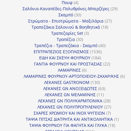
4
προϊόν
Πουφ
4
προϊόντα
29
Σαλόνια-Καναπέδες-Πολυθρόνες-Μπερζέρες
29
30
προϊόν
Σκαμπό
30
προϊόντα
27
Στρώματα - Επιστρώματα - Μαξιλάρια
27
18
προϊόντα
Τραπεζάκια Σαλονιού & Βοηθητικά
18
3
προϊόντα
Τραπεζαρίες Set
3
30
προϊόντα
Τραπέζια
30
προϊόντα
40
Τραπέζια - Τραπεζάκια - Σκαμπό
40
1536
προϊόντα
ΕΠΙΤΡΑΠΕΖΙΟΣ ΕΞΟΠΛΙΣΜΟΣ
1536
184
προϊόντα
ΕΙΔΗ ΚΑΙ ΣΚΕΥΗ ΦΟΥΡΝΟΥ
184
προϊόντα
22
ΓΑΝΤΙΑ ΦΟΥΡΝΟΥ ΚΑΙ ΠΡΟΣΤΑΣΙΑΣ
22
6
προϊόντα
ΛΑΜΑΡΙΝΕΣ
6
προϊόντα
6
ΛΑΜΑΡΙΝΕΣ ΦΟΥΡΝΟΥ-ΑΡΤΟΠΟΙΕΙΟΥ-ΖΑΧΑΡ/ΚΗΣ
6
130
προ
ΛΕΚΑΝΕΣ GASTRONOM
130
προϊόντα
63
ΛΕΚΑΝΕΣ GN ΑΝΟΞΕΙΔΩΤΕΣ
63
11
προϊόντα
ΛΕΚΑΝΕΣ GN ΜΕΛΑΜΙΝΗΣ
11
προϊόντα
28
ΛΕΚΑΝΕΣ GN ΠΟΛΥΚΑΡΜΠΟΝΙΚΑ
28
προϊόντα
27
ΛΕΚΑΝΕΣ GN ΠΟΛΥΠΡΟΠΥΛΕΝΙΟΥ
27
7
προϊόντα
ΣΧΑΡΕΣ ΧΡΩΜΙΟΥ ΚΑΙ INOX ΨΥΓΕΙΩΝ
7
προϊόντα
1
ΤΑΨΙΑ ΠΙΤΣΑΣ ΔΙΑΤΡΗΤΑ ΚΑΙ ΑΝΤΙΚΟΛΛΗΤΙΚΑ
1
18
προϊόν
ΤΑΨΙΑ ΦΟΥΡΝΟΥ ΓΙΑ ΦΑΓΗΤΑ ΚΑΙ ΓΛΥΚΑ
18