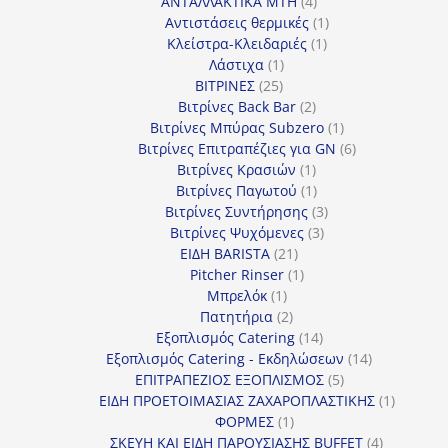
4
προϊόντα
ΑΝΤΑΛΛΑΚΤΙΚΑ MTH
4
προϊόντα
1
Αντιστάσεις θερμικές
1
1
προϊόν
Κλείστρα-Κλειδαριές
1
1
προϊόν
Λάστιχα
1
25
προϊόν
ΒΙΤΡΙΝΕΣ
25
προϊόντα
2
Βιτρίνες Back Bar
2
προϊόντα
1
Βιτρίνες Mπύρας Subzero
1
προϊόν
6
Βιτρίνες Επιτραπέζιες για GN
6
1
προϊόντα
Βιτρίνες Κρασιών
1
προϊόν
1
Βιτρίνες Παγωτού
1
προϊόν
3
Βιτρίνες Συντήρησης
3
3
προϊόντα
Βιτρίνες Ψυχόμενες
3
21
προϊόντα
ΕΙΔΗ BARISTA
21
προϊόντα
1
Pitcher Rinser
1
1
προϊόν
Μπρελόκ
1
προϊόν
2
Πατητήρια
2
προϊόντα
14
Εξοπλισμός Catering
14
προϊόντα
14
Εξοπλισμός Catering - Εκδηλώσεων
14
5
προϊόντα
ΕΠΙΤΡΑΠΕΖΙΟΣ ΕΞΟΠΛΙΣΜΟΣ
5
προϊόντα
1
ΕΙΔΗ ΠΡΟΕΤΟΙΜΑΣΙΑΣ ΖΑΧΑΡΟΠΛΑΣΤΙΚΗΣ
1
1
προϊόν
ΦΟΡΜΕΣ
1
προϊόν
4
ΣΚΕΥΗ ΚΑΙ ΕΙΔΗ ΠΑΡΟΥΣΙΑΣΗΣ BUFFET
4