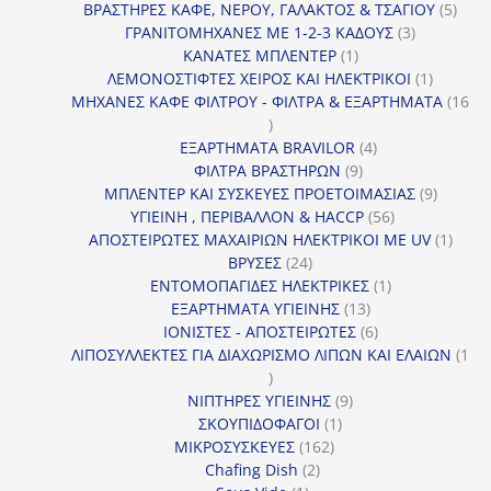
προϊόντα
5
ΒΡΑΣΤΗΡΕΣ ΚΑΦΕ, ΝΕΡΟΥ, ΓΑΛΑΚΤΟΣ & ΤΣΑΓΙΟΥ
5
3
προϊ
ΓΡΑΝΙΤΟΜΗΧΑΝΕΣ ΜΕ 1-2-3 ΚΑΔΟΥΣ
3
1
προϊόντα
ΚΑΝΑΤΕΣ ΜΠΛΕΝΤΕΡ
1
προϊόν
1
ΛΕΜΟΝΟΣΤΙΦΤΕΣ ΧΕΙΡΟΣ ΚΑΙ ΗΛΕΚΤΡΙΚΟΙ
1
προϊόν
ΜΗΧΑΝΕΣ ΚΑΦΕ ΦΙΛΤΡΟΥ - ΦΙΛΤΡΑ & ΕΞΑΡΤΗΜΑΤΑ
16
16
προϊόντα
4
ΕΞΑΡΤΗΜΑΤΑ BRAVILOR
4
9
προϊόντα
ΦΙΛΤΡΑ ΒΡΑΣΤΗΡΩΝ
9
προϊόντα
9
ΜΠΛΕΝΤΕΡ ΚΑΙ ΣΥΣΚΕΥΕΣ ΠΡΟΕΤΟΙΜΑΣΙΑΣ
9
56
προϊόντ
ΥΓΙΕΙΝΗ , ΠΕΡΙΒΑΛΛΟΝ & HACCP
56
προϊόντα
1
ΑΠΟΣΤΕΙΡΩΤΕΣ ΜΑΧΑΙΡΙΩΝ ΗΛΕΚΤΡΙΚΟΙ ΜΕ UV
1
24
προϊό
ΒΡΥΣΕΣ
24
προϊόντα
1
ΕΝΤΟΜΟΠΑΓΙΔΕΣ ΗΛΕΚΤΡΙΚΕΣ
1
13
προϊόν
ΕΞΑΡΤΗΜΑΤΑ ΥΓΙΕΙΝΗΣ
13
προϊόντα
6
ΙΟΝΙΣΤΕΣ - ΑΠΟΣΤΕΙΡΩΤΕΣ
6
προϊόντα
ΛΙΠΟΣΥΛΛΕΚΤΕΣ ΓΙΑ ΔΙΑΧΩΡΙΣΜΟ ΛΙΠΩΝ ΚΑΙ ΕΛΑΙΩΝ
1
1
προϊόν
9
ΝΙΠΤΗΡΕΣ ΥΓΙΕΙΝΗΣ
9
1
προϊόντα
ΣΚΟΥΠΙΔΟΦΑΓΟΙ
1
162
προϊόν
ΜΙΚΡΟΣΥΣΚΕΥΕΣ
162
2
προϊόντα
Chafing Dish
2