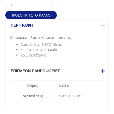
Lacor
+
-
Μπιμπερό/
Μπουκάλι
ΠΡΟΣΘΉΚΗ ΣΤΟ ΚΑΛΆΘΙ
πλαστικό
κίτρινο
ΠΕΡΙΓΡΑΦΉ
για
μουστάρδα
Μπουκάλι πλαστικό Lacor Ισπανίας.
0,40lt
Διαστάσεις: 5,5*21,5cm.
-
Χωρητικότητα: 0,40lit.
21,5
Χρώμα: κίτρινο.
Ø
x
5,5
ΕΠΙΠΛΈΟΝ ΠΛΗΡΟΦΟΡΊΕΣ
cm
ποσότητα
Βάρος
0,04 κ.
Διαστάσεις
5 × 5 × 22 cm