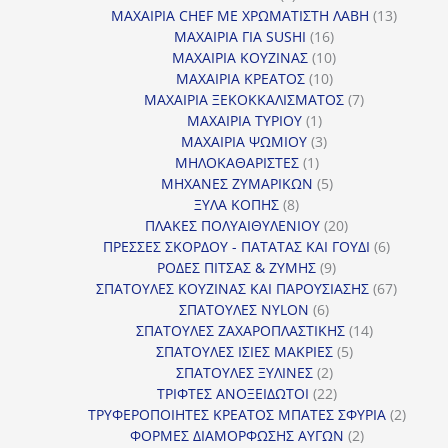
προϊόντα
13
ΜΑΧΑΙΡΙΑ CHEF ΜΕ ΧΡΩΜΑΤΙΣΤΗ ΛΑΒΗ
13
16
προϊόντ
ΜΑΧΑΙΡΙΑ ΓΙΑ SUSHI
16
προϊόντα
10
ΜΑΧΑΙΡΙΑ ΚΟΥΖΙΝΑΣ
10
10
προϊόντα
ΜΑΧΑΙΡΙΑ ΚΡΕΑΤΟΣ
10
προϊόντα
7
ΜΑΧΑΙΡΙΑ ΞΕΚΟΚΚΑΛΙΣΜΑΤΟΣ
7
1
προϊόντα
ΜΑΧΑΙΡΙΑ ΤΥΡΙΟΥ
1
προϊόν
3
ΜΑΧΑΙΡΙΑ ΨΩΜΙΟΥ
3
1
προϊόντα
ΜΗΛΟΚΑΘΑΡΙΣΤΕΣ
1
προϊόν
5
ΜΗΧΑΝΕΣ ΖΥΜΑΡΙΚΩΝ
5
8
προϊόντα
ΞΥΛΑ ΚΟΠΗΣ
8
προϊόντα
20
ΠΛΑΚΕΣ ΠΟΛΥΑΙΘΥΛΕΝΙΟΥ
20
προϊόντα
6
ΠΡΕΣΣΕΣ ΣΚΟΡΔΟΥ - ΠΑΤΑΤΑΣ ΚΑΙ ΓΟΥΔΙ
6
9
προϊόντα
ΡΟΔΕΣ ΠΙΤΣΑΣ & ΖΥΜΗΣ
9
προϊόντα
67
ΣΠΑΤΟΥΛΕΣ ΚΟΥΖΙΝΑΣ ΚΑΙ ΠΑΡΟΥΣΙΑΣΗΣ
67
6
προϊόντ
ΣΠΑΤΟΥΛΕΣ NYLON
6
προϊόντα
14
ΣΠΑΤΟΥΛΕΣ ΖΑΧΑΡΟΠΛΑΣΤΙΚΗΣ
14
5
προϊόντα
ΣΠΑΤΟΥΛΕΣ ΙΣΙΕΣ ΜΑΚΡΙΕΣ
5
2
προϊόντα
ΣΠΑΤΟΥΛΕΣ ΞΥΛΙΝΕΣ
2
προϊόντα
22
ΤΡΙΦΤΕΣ ΑΝΟΞΕΙΔΩΤΟΙ
22
προϊόντα
2
ΤΡΥΦΕΡΟΠΟΙΗΤΕΣ ΚΡΕΑΤΟΣ ΜΠΑΤΕΣ ΣΦΥΡΙΑ
2
2
προϊόν
ΦΟΡΜΕΣ ΔΙΑΜΟΡΦΩΣΗΣ ΑΥΓΩΝ
2