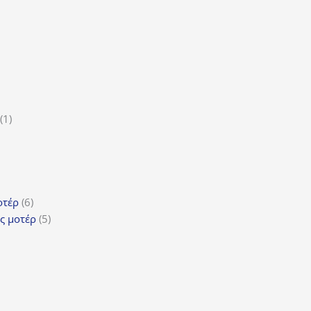
ϊόντα
ροϊόν
1
1
5
προϊόν
ροϊόντα
τα
ϊόντα
6
οτέρ
6
προϊόντα
5
ς μοτέρ
5
προϊόντα
τα
όντα
ντα