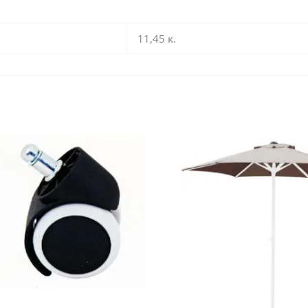
11,45 κ.