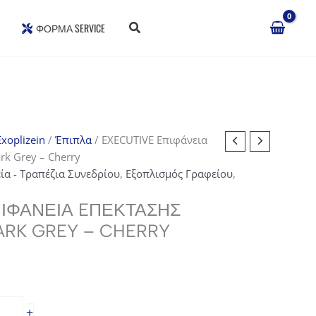
ΦΌΡΜΑ SERVICE
xoplizein
/
Έπιπλα
/ EXECUTIVE Eπιφάνεια
k Grey – Cherry
ία - Τραπέζια Συνεδρίου
,
Εξοπλισμός Γραφείου
,
ΠΙΦΆΝΕΙΑ EΠΈΚΤΑΣΗΣ
RK GREY – CHERRY
+