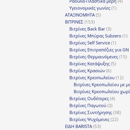
προϊόντα
4
Ράουλα-Πλαστικά μέρη
4
1
προ
Υγειονομικές γωνίες
1
5
προϊόν
ΑΤΑΞΙΝΟΜΗΤΑ
5
153
προϊόντα
ΒΙΤΡΙΝΕΣ
153
προϊόντα
3
Βιτρίνες Back Bar
3
προϊόντα
1
Βιτρίνες Mπύρας Subzero
1
1
π
Βιτρίνες Self Service
1
προϊόν
Βιτρίνες Επιτραπέζιες για GN
1
Βιτρίνες Θερμαινόμενες
15
5
π
Βιτρίνες Κατάψυξης
5
6
προϊόν
Βιτρίνες Κρασιών
6
προϊόντα
12
Βιτρίνες Κρεοπωλείου
12
προ
Βιτρίνες Κρεοπωλείου με μ
Βιτρίνες Κρεοπωλείου χωρί
4
Βιτρίνες Ουδέτερες
4
3
προϊόν
Βιτρίνες Παγωτού
3
προϊόντα
38
Βιτρίνες Συντήρησης
38
22
προϊ
Βιτρίνες Ψυχόμενες
22
53
προϊό
ΕΙΔΗ BARISTA
53