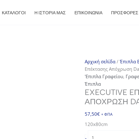
ΚΑΤΑΛΟΓΟΙ
Η ΙΣΤΟΡΙΑ ΜΑΣ
ΕΠΙΚΟΙΝΩΝΙΑ
ΠΡΟΣΦΟΡΈΣ
Αρχική σελίδα
/
Έπιπλα E
Eπέκτασης Απόχρωση Dar
'Επιπλα Γραφείου
,
Γραφε
Έπιπλα
EXECUTIVE E
ΑΠΌΧΡΩΣΗ DA
57,50
€
+ ΦΠΑ
120x80cm
EXECUTIVE
-