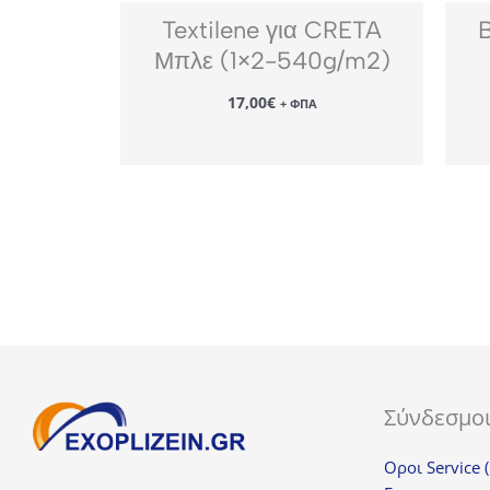
Textilene για CRETA
Μπλε (1×2-540g/m2)
17,00
€
+ ΦΠΑ
Σύνδεσμο
Οροι Service 