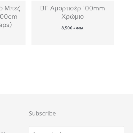
κό Μπεζ
BF Αμορτισέρ 100mm
200cm
Χρώμιο
aps)
8,50
€
+ ΦΠΑ
Subscribe