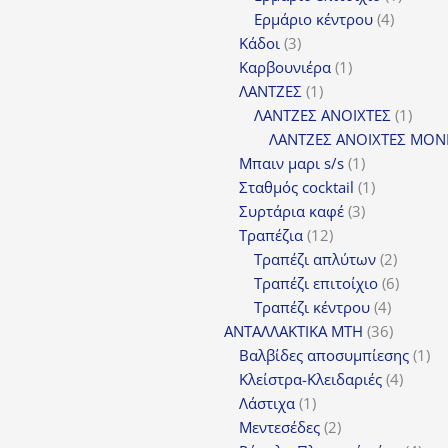
4
προϊόν
Ερμάριο κέντρου
4
3
προϊόντ
Κάδοι
3
προϊόντα
1
Καρβουνιέρα
1
1
προϊόν
ΛΑΝΤΖΕΣ
1
προϊόν
1
ΛΑΝΤΖΕΣ ΑΝΟΙΧΤΕΣ
1
προϊ
ΛΑΝΤΖΕΣ ΑΝΟΙΧΤΕΣ ΜΟΝ
1
Μπαιν μαρι s/s
1
προϊόν
1
Σταθμός cocktail
1
3
προϊόν
Συρτάρια καφέ
3
12
προϊόντα
Τραπέζια
12
προϊόντα
2
Τραπέζι απλύτων
2
προϊόν
6
Τραπέζι επιτοίχιο
6
4
προϊόν
Τραπέζι κέντρου
4
προϊόντ
36
ΑΝΤΑΛΛΑΚΤΙΚΑ MTH
36
προϊόντ
1
Βαλβίδες αποσυμπίεσης
1
4
πρ
Κλείστρα-Κλειδαριές
4
1
προϊόν
Λάστιχα
1
προϊόν
2
Μεντεσέδες
2