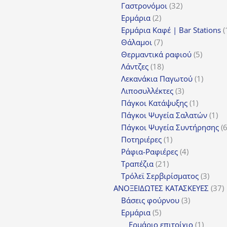
προϊόντα
32
Γαστρονόμοι
32
2
προϊόντα
Ερμάρια
2
προϊόντα
Ερμάρια Καφέ | Bar Stations
7
Θάλαμοι
7
προϊόντα
5
Θερμαντικά ραφιού
5
18
προϊόν
Λάντζες
18
προϊόντα
1
Λεκανάκια Παγωτού
1
3
προϊόν
Λιποσυλλέκτες
3
προϊόντα
1
Πάγκοι Κατάψυξης
1
προϊόν
1
Πάγκοι Ψυγεία Σαλατών
1
πρ
Πάγκοι Ψυγεία Συντήρησης
1
Ποτηριέρες
1
προϊόν
4
Ράφια-Ραφιέρες
4
21
προϊόντα
Τραπέζια
21
προϊόντα
3
Τρόλεϊ Σερβιρίσματος
3
προϊ
3
ΑΝΟΞΕΙΔΩΤΕΣ ΚΑΤΑΣΚΕΥΕΣ
37
3
π
Βάσεις φούρνου
3
5
προϊόντα
Ερμάρια
5
προϊόντα
1
Ερμάριο επιτοίχιο
1