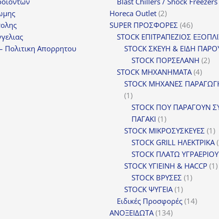
προϊόν
ροϊοντων
Blast Chillers / Shock Freezers
2
ωμης
Horeca Outlet
2
προϊόντα
46
τολης
SUPER ΠΡΟΣΦΟΡΕΣ
46
προϊόντ
γελιας
STOCK ΕΠΙΤΡΑΠΕΖΙΟΣ ΕΞΟΠΛ
– Πολιτικη Απορρητου
STOCK ΣΚΕΥΗ & ΕΙΔΗ ΠΑΡΟ
2
STOCK ΠΟΡΣΕΛΑΝΗ
2
4
πρ
STOCK ΜΗΧΑΝΗΜΑΤΑ
4
προϊ
STOCK ΜΗΧΑΝΕΣ ΠΑΡΑΓΩΓ
1
1
προϊόν
STOCK ΠΟΥ ΠΑΡΑΓΟΥΝ Σ
1
ΠΑΓΑΚΙ
1
προϊόν
1
STOCK ΜΙΚΡΟΣΥΣΚΕΥΕΣ
1
π
STOCK GRILL ΗΛΕΚΤΡΙΚΑ
STOCK ΠΛΑΤΩ ΥΓΡΑΕΡΙΟΥ
STOCK ΥΓΙΕΙΝΗ & HACCP
1
1
STOCK ΒΡΥΣΕΣ
1
1
προϊόν
STOCK ΨΥΓΕΙΑ
1
προϊόν
14
Ειδικές Προσφορές
14
134
προϊόν
ΑΝΟΞΕΙΔΩΤΑ
134