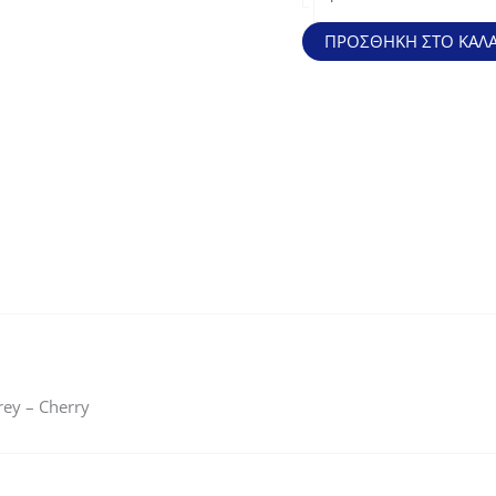
Eπιφάνεια
Eπέκτασης
ΠΡΟΣΘΉΚΗ ΣΤΟ ΚΑΛΆ
Απόχρωση
Dark
Grey
-
Cherry
ποσότητα
ey – Cherry