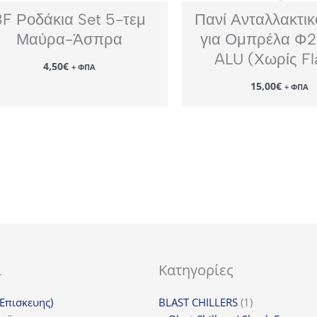
BF Ροδάκια Set 5-τεμ
Πανί Ανταλλακτι
Μαύρα-Άσπρα
για Ομπρέλα Φ
ALU (Χωρίς Fl
4,50
€
+ ΦΠΑ
15,00
€
+ ΦΠΑ
ι
Κατηγορίες
1
(Επισκευης)
BLAST CHILLERS
1