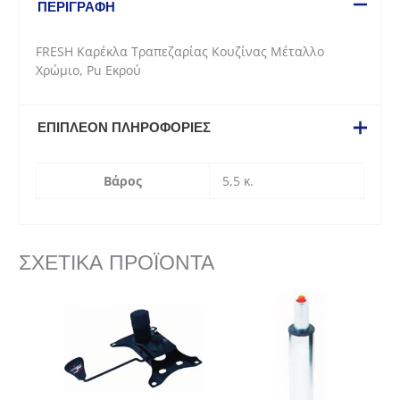
ΠΕΡΙΓΡΑΦΉ
Χρώμιο,
Pu
FRESH Καρέκλα Τραπεζαρίας Κουζίνας Μέταλλο
Εκρού
Χρώμιο, Pu Εκρού
ποσότητα
ΕΠΙΠΛΈΟΝ ΠΛΗΡΟΦΟΡΊΕΣ
Βάρος
5,5 κ.
ΣΧΕΤΙΚΆ ΠΡΟΪΌΝΤΑ