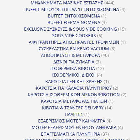
προϊόν
444
ΜΗΧΑΝΗΜΑΤΑ ΜΑΖΙΚΗΣ ΕΣΤΙΑΣΗΣ
444
προϊόντα
4
BUFFET-ΜΠΟΥΦΕ ΕΠΙΠΛΑ 'Η ΕΝΤΟΙΧΙΖΟΜΕΝΑ
4
1
προϊόν
BUFFET ΕΝΤΟΙΧΙΖΟΜΕΝΑ
1
προϊόν
3
BUFFET ΘΕΡΜΑΙΝΟΜΕΝΑ
3
προϊόντα
15
EXCLUSIVE ΣΥΣΚΕΥΕΣ & SOUS VIDE COOKING
15
6
προϊόν
SOUS VIDE COOKERS
6
προϊόντα
1
ΑΦΥΓΡΑΝΤΗΡΕΣ ΑΠΟΞΗΡΑΝΤΕΣ ΤΡΟΦΙΜΩΝ
1
8
προϊόν
ΣΥΣΚΕΥΑΣΤΙΚΑ ΕΝ ΚΕΝΩ VACUUM
8
40
προϊόντα
ΑΠΟΘΗΚΕΥΣΗ & ΜΕΤΑΦΟΡΑ
40
3
προϊόντα
ΔΙΣΚΟΙ ΓΙΑ ΖΥΜΑΡΙΑ
3
προϊόντα
12
ΙΣΟΘΕΡΜΙΚΑ ΚΙΒΩΤΙΑ
12
4
προϊόντα
ΙΣΟΘΕΡΜΙΚΟΙ ΔΙΣΚΟΙ
4
προϊόντα
1
ΚΑΡΟΤΣΙΑ ΓΕΝΙΚΗΣ ΧΡΗΣΗΣ
1
προϊόν
2
ΚΑΡΟΤΣΙΑ ΓΙΑ ΚΑΛΑΘΙΑ ΠΛΥΝΤΗΡΙΟΥ
2
προϊόντα
2
ΚΑΡΟΤΣΙΑ ΙΣΟΘΕΡΜΙΚΩΝ ΔΙΣΚΩΝ/ΚΙΒΩΤΙΩΝ
2
1
προϊόν
ΚΑΡΟΤΣΙΑ ΜΕΤΑΦΟΡΑΣ ΠΙΑΤΩΝ
1
14
προϊόν
ΚΙΒΩΤΙΑ & ΤΣΑΝΤΕΣ DELIVERY
14
1
προϊόντα
ΠΑΛΕΤΕΣ
1
προϊόν
4
ΕΞΑΕΡΙΣΜΟΣ ΜΟΤΕΡ ΚΑΙ ΦΙΛΤΡΑ
4
προϊόντα
4
ΜΟΤΕΡ ΕΞΑΕΡΙΣΜΟΥ ΕΝΕΡΓΟΥ ΑΝΘΡΑΚΑ
4
37
προϊόντ
ΕΠΑΓΓΕΛΜΑΤΙΚΑ ΠΛΥΝΤΗΡΙΑ
37