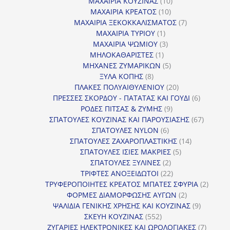
προϊόντα
10
ΜΑΧΑΙΡΙΑ ΚΟΥΖΙΝΑΣ
10
10
προϊόντα
ΜΑΧΑΙΡΙΑ ΚΡΕΑΤΟΣ
10
προϊόντα
7
ΜΑΧΑΙΡΙΑ ΞΕΚΟΚΚΑΛΙΣΜΑΤΟΣ
7
1
προϊόντα
ΜΑΧΑΙΡΙΑ ΤΥΡΙΟΥ
1
προϊόν
3
ΜΑΧΑΙΡΙΑ ΨΩΜΙΟΥ
3
1
προϊόντα
ΜΗΛΟΚΑΘΑΡΙΣΤΕΣ
1
προϊόν
5
ΜΗΧΑΝΕΣ ΖΥΜΑΡΙΚΩΝ
5
8
προϊόντα
ΞΥΛΑ ΚΟΠΗΣ
8
προϊόντα
20
ΠΛΑΚΕΣ ΠΟΛΥΑΙΘΥΛΕΝΙΟΥ
20
προϊόντα
6
ΠΡΕΣΣΕΣ ΣΚΟΡΔΟΥ - ΠΑΤΑΤΑΣ ΚΑΙ ΓΟΥΔΙ
6
9
προϊόντα
ΡΟΔΕΣ ΠΙΤΣΑΣ & ΖΥΜΗΣ
9
προϊόντα
67
ΣΠΑΤΟΥΛΕΣ ΚΟΥΖΙΝΑΣ ΚΑΙ ΠΑΡΟΥΣΙΑΣΗΣ
67
6
προϊόντ
ΣΠΑΤΟΥΛΕΣ NYLON
6
προϊόντα
14
ΣΠΑΤΟΥΛΕΣ ΖΑΧΑΡΟΠΛΑΣΤΙΚΗΣ
14
5
προϊόντα
ΣΠΑΤΟΥΛΕΣ ΙΣΙΕΣ ΜΑΚΡΙΕΣ
5
2
προϊόντα
ΣΠΑΤΟΥΛΕΣ ΞΥΛΙΝΕΣ
2
προϊόντα
22
ΤΡΙΦΤΕΣ ΑΝΟΞΕΙΔΩΤΟΙ
22
προϊόντα
2
ΤΡΥΦΕΡΟΠΟΙΗΤΕΣ ΚΡΕΑΤΟΣ ΜΠΑΤΕΣ ΣΦΥΡΙΑ
2
2
προϊόν
ΦΟΡΜΕΣ ΔΙΑΜΟΡΦΩΣΗΣ ΑΥΓΩΝ
2
προϊόντα
9
ΨΑΛΙΔΙΑ ΓΕΝΙΚΗΣ ΧΡΗΣΗΣ ΚΑΙ ΚΟΥΖΙΝΑΣ
9
552
προϊόντα
ΣΚΕΥΗ ΚΟΥΖΙΝΑΣ
552
προϊόντα
7
ΖΥΓΑΡΙΕΣ ΗΛΕΚΤΡΟΝΙΚΕΣ ΚΑΙ ΩΡΟΛΟΓΙΑΚΕΣ
7