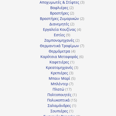
3
προϊόντα
Αποχυμωτές & Στίφτες
3
2
προϊόντα
Βαφλιέρες
2
προϊόντα
2
Βραστήρες
2
προϊόντα
2
Βραστήρες Ζυμαρικών
2
2
προϊόντα
Διανεμητές
2
προϊόντα
4
Εργαλεία Κουζίνας
4
9
προϊόντα
Εστίες
9
προϊόντα
2
Ζαμπονομηχανές
2
προϊόντα
7
Θερμαντικά Τροφίμων
7
4
προϊόντα
Θερμόμετρα
4
προϊόντα
6
Καρότσια Μεταφοράς
6
1
προϊόντα
Καφετιέρες
1
προϊόν
3
Κρεατομηχανές
3
3
προϊόντα
Κρεπιέρες
3
προϊόντα
5
Μπαιν Μαρί
5
7
προϊόντα
Μπλέντερ
7
17
προϊόντα
Πλατώ
17
προϊόντα
1
Πολτοποιητές
1
προϊόν
15
Πολυκοπτικά
15
1
προϊόντα
Σαλαμάνδρες
1
1
προϊόν
Σουπιέρες
1