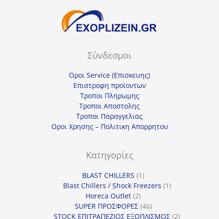
Σύνδεσμοι
Οροι Service (Επισκευης)
Επιστροφη προϊοντων
Τροποι Πληρωμης
Τροποι Αποστολης
Τροποι Παραγγελιας
Οροι Χρησης – Πολιτικη Απορρητου
Κατηγορίες
1
BLAST CHILLERS
1
προϊόν
1
Blast Chillers / Shock Freezers
1
2
προϊόν
Horeca Outlet
2
προϊόντα
46
SUPER ΠΡΟΣΦΟΡΕΣ
46
προϊόντα
2
STOCK ΕΠΙΤΡΑΠΕΖΙΟΣ ΕΞΟΠΛΙΣΜΟΣ
2