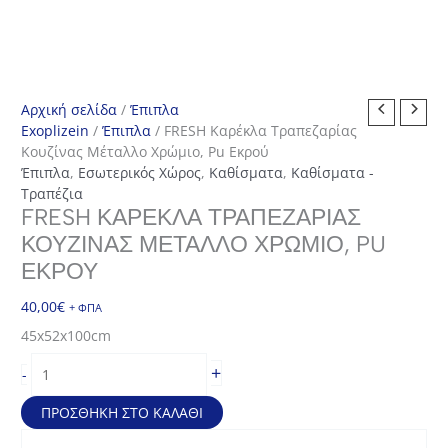
Αρχική σελίδα
/
Έπιπλα
Exoplizein
/
Έπιπλα
/ FRESH Καρέκλα Τραπεζαρίας
Κουζίνας Μέταλλο Χρώμιο, Pu Εκρού
Έπιπλα
,
Εσωτερικός Χώρος
,
Καθίσματα
,
Καθίσματα -
Τραπέζια
FRESH ΚΑΡΈΚΛΑ ΤΡΑΠΕΖΑΡΊΑΣ
ΚΟΥΖΊΝΑΣ ΜΈΤΑΛΛΟ ΧΡΏΜΙΟ, PU
ΕΚΡΟΎ
40,00
€
+ ΦΠΑ
45x52x100cm
FRESH
+
-
Καρέκλα
Τραπεζαρίας
ΠΡΟΣΘΉΚΗ ΣΤΟ ΚΑΛΆΘΙ
Κουζίνας
Μέταλλο