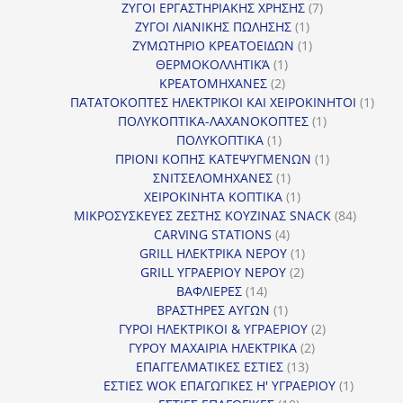
προϊόντα
7
ΖΥΓΟΙ ΕΡΓΑΣΤΗΡΙΑΚΗΣ ΧΡΗΣΗΣ
7
1
προϊόντα
ΖΥΓΟΙ ΛΙΑΝΙΚΗΣ ΠΩΛΗΣΗΣ
1
προϊόν
1
ΖΥΜΩΤΗΡΙΟ ΚΡΕΑΤΟΕΙΔΩΝ
1
1
προϊόν
ΘΕΡΜΟΚΟΛΛΗΤΙΚΆ
1
2
προϊόν
ΚΡΕΑΤΟΜΗΧΑΝΕΣ
2
προϊόντα
1
ΠΑΤΑΤΟΚΟΠΤΕΣ ΗΛΕΚΤΡΙΚΟΙ ΚΑΙ ΧΕΙΡΟΚΙΝΗΤΟΙ
1
1
προϊ
ΠΟΛΥΚΟΠΤΙΚΑ-ΛΑΧΑΝΟΚΟΠΤΕΣ
1
1
προϊόν
ΠΟΛΥΚΟΠΤΙΚΑ
1
προϊόν
1
ΠΡΙΟΝΙ ΚΟΠΗΣ ΚΑΤΕΨΥΓΜΕΝΩΝ
1
1
προϊόν
ΣΝΙΤΣΕΛΟΜΗΧΑΝΕΣ
1
προϊόν
1
ΧΕΙΡΟΚΙΝΗΤΑ ΚΟΠΤΙΚΑ
1
προϊόν
84
ΜΙΚΡΟΣΥΣΚΕΥΕΣ ΖΕΣΤΗΣ ΚΟΥΖΙΝΑΣ SNACK
84
4
προϊόντ
CARVING STATIONS
4
προϊόντα
1
GRILL ΗΛΕΚΤΡΙΚΑ ΝΕΡΟΥ
1
2
προϊόν
GRILL ΥΓΡΑΕΡΙΟΥ ΝΕΡΟΥ
2
14
προϊόντα
ΒΑΦΛΙΕΡΕΣ
14
προϊόντα
1
ΒΡΑΣΤΗΡΕΣ ΑΥΓΩΝ
1
προϊόν
2
ΓΥΡΟΙ ΗΛΕΚΤΡΙΚΟΙ & ΥΓΡΑΕΡΙΟΥ
2
2
προϊόντα
ΓΥΡΟΥ ΜΑΧΑΙΡΙΑ ΗΛΕΚΤΡΙΚΑ
2
13
προϊόντα
ΕΠΑΓΓΕΛΜΑΤΙΚΕΣ ΕΣΤΙΕΣ
13
προϊόντα
1
ΕΣΤΙΕΣ WOK ΕΠΑΓΩΓΙΚΕΣ Η' ΥΓΡΑΕΡΙΟΥ
1