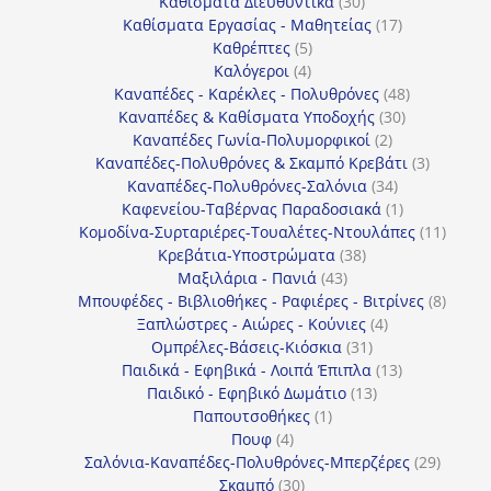
30
προϊόντα
Καθίσματα Διευθυντικά
30
προϊόντα
17
Καθίσματα Εργασίας - Μαθητείας
17
5
προϊόντα
Καθρέπτες
5
4
προϊόντα
Καλόγεροι
4
προϊόντα
48
Καναπέδες - Καρέκλες - Πολυθρόνες
48
30
προϊόντα
Καναπέδες & Καθίσματα Υποδοχής
30
2
προϊόντα
Καναπέδες Γωνία-Πολυμορφικοί
2
προϊόντα
3
Καναπέδες-Πολυθρόνες & Σκαμπό Κρεβάτι
3
34
προϊόντ
Καναπέδες-Πολυθρόνες-Σαλόνια
34
προϊόντα
1
Καφενείου-Ταβέρνας Παραδοσιακά
1
προϊόν
11
Κομοδίνα-Συρταριέρες-Τουαλέτες-Ντουλάπες
11
38
προϊόν
Κρεβάτια-Υποστρώματα
38
43
προϊόντα
Μαξιλάρια - Πανιά
43
προϊόντα
8
Μπουφέδες - Βιβλιοθήκες - Ραφιέρες - Βιτρίνες
8
4
προϊό
Ξαπλώστρες - Αιώρες - Κούνιες
4
31
προϊόντα
Ομπρέλες-Βάσεις-Κιόσκια
31
προϊόντα
13
Παιδικά - Εφηβικά - Λοιπά Έπιπλα
13
13
προϊόντα
Παιδικό - Εφηβικό Δωμάτιο
13
1
προϊόντα
Παπουτσοθήκες
1
4
προϊόν
Πουφ
4
προϊόντα
29
Σαλόνια-Καναπέδες-Πολυθρόνες-Μπερζέρες
29
30
προϊόν
Σκαμπό
30