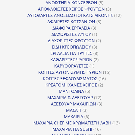
προϊόν
5
ΑΝΟΙΧΤΗΡΙΑ ΚΟΝΣΕΡΒΩΝ
5
προϊόντα
3
ΑΠΟΦΛΟΙΩΤΕΣ ΧΕΙΡΟΣ ΦΡΟΥΤΩΝ
3
προϊόντα
12
ΑΥΓΟΔΑΡΤΕΣ ΑΝΟΞΕΙΔΩΤΟΙ ΚΑΙ ΣΙΛΙΚΟΝΗΣ
12
3
προϊόν
ΑΦΑΙΡΕΤΕΣ ΚΟΤΣΑΝΙΩΝ
3
3
προϊόντα
ΔΙΑΦΟΡΑ ΕΡΓΑΛΕΙΑ
3
προϊόντα
1
ΔΙΑΧΩΡΙΣΤΕΣ ΑΥΓΟΥ
1
προϊόν
2
ΔΙΑΧΩΡΙΣΤΕΣ ΦΡΟΥΤΩΝ
2
3
προϊόντα
ΕΙΔΗ ΚΡΕΟΠΩΛΕΙΟΥ
3
προϊόντα
8
ΕΡΓΑΛΕΙΑ ΓΙΑ ΤΡΥΠΕΣ
8
προϊόντα
2
ΚΑΘΑΡΙΣΤΕΣ ΨΑΡΙΩΝ
2
1
προϊόντα
ΚΑΡΥΟΘΡΑΥΣΤΕΣ
1
προϊόν
15
ΚΟΠΤΕΣ ΑΥΓΩΝ-ΖΥΜΗΣ-ΤΥΡΙΩΝ
15
16
προϊόντα
ΚΟΠΤΕΣ ΞΕΦΛΟΥΔΙΣΜΑΤΟΣ
16
2
προϊόντα
ΚΡΕΑΤΟΜΗΧΑΝΕΣ ΧΕΙΡΟΣ
2
5
προϊόντα
ΜΑΝΤΟΛΙΝΑ
5
προϊόντα
72
ΜΑΧΑΙΡΙΑ & ΑΞΕΣΟΥΑΡ
72
προϊόντα
3
ΑΞΕΣΟΥΑΡ ΜΑΧΑΙΡΙΩΝ
3
3
προϊόντα
ΜΑΣΑΤΙ
3
προϊόντα
6
ΜΑΧΑΙΡΙΑ
6
προϊόντα
13
ΜΑΧΑΙΡΙΑ CHEF ΜΕ ΧΡΩΜΑΤΙΣΤΗ ΛΑΒΗ
13
16
προϊόντ
ΜΑΧΑΙΡΙΑ ΓΙΑ SUSHI
16