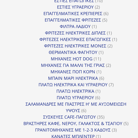
10
προϊόν
ΕΣΤΙΕΣ ΕΠΑΓΩΓΙΚΕΣ
10
2
προϊόντα
ΕΣΤΙΕΣ ΥΓΡΑΕΡΙΟΥ
2
προϊόντα
6
ΕΠΑΓΓΕΛΜΑΤΙΚΕΣ ΚΡΕΠΙΕΡΕΣ
6
5
προϊόντα
ΕΠΑΓΓΕΛΜΑΤΙΚΕΣ ΦΡΙΤΕΖΕΣ
5
1
προϊόντα
ΦΙΛΤΡΑ ΛΑΔΙΟΥ
1
προϊόν
1
ΦΡΙΤΕΖΕΣ ΗΛΕΚΤΡΙΚΕΣ ΔΙΠΛΕΣ
1
προϊόν
1
ΦΡΙΤΕΖΕΣ ΗΛΕΚΤΡΙΚΕΣ ΕΠΑΓΩΓΙΚΕΣ
1
2
προϊόν
ΦΡΙΤΕΖΕΣ ΗΛΕΚΤΡΙΚΕΣ ΜΟΝΕΣ
2
1
προϊόντα
ΘΕΡΜΑΝΤΙΚΑ ΦΑΓΗΤΟΥ
1
11
προϊόν
ΜΗΧΑΝΕΣ HOT DOG
11
προϊόντα
2
ΜΗΧΑΝΕΣ ΓΙΑ ΜΑΛΛΙ ΤΗΣ ΓΡΙΑΣ
2
1
προϊόντα
ΜΗΧΑΝΕΣ ΠΟΠ ΚΟΡΝ
1
προϊόν
6
ΜΠΑΙΝ ΜΑΡΙ ΗΛΕΚΤΡΙΚΑ
6
προϊόντα
7
ΠΛΑΤΩ ΗΛΕΚΤΡΙΚΑ ΚΑΙ ΥΓΡΑΕΡΙΟΥ
7
1
προϊόντα
ΠΛΑΤΩ ΗΛΕΚΤΡΙΚΑ
1
6
προϊόν
ΠΛΑΤΩ ΥΓΡΑΕΡΙΟΥ
6
προϊόντα
ΣΑΛΑΜΑΝΔΡΕΣ ΜΕ ΠΙΑΣΤΡΕΣ Η' ΜΕ ΑΥΞΟΜΕΙΩΣΗ
6
ΥΨΟΥΣ
6
προϊόντα
35
ΣΥΣΚΕΥΕΣ CAFE-ΠΑΓΩΤΟΥ
35
προϊόντα
5
ΒΡΑΣΤΗΡΕΣ ΚΑΦΕ, ΝΕΡΟΥ, ΓΑΛΑΚΤΟΣ & ΤΣΑΓΙΟΥ
5
3
προϊ
ΓΡΑΝΙΤΟΜΗΧΑΝΕΣ ΜΕ 1-2-3 ΚΑΔΟΥΣ
3
1
προϊόντα
ΚΑΝΑΤΕΣ ΜΠΛΕΝΤΕΡ
1