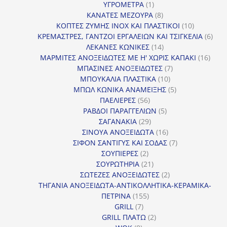
1
προϊόντα
ΥΓΡΟΜΕΤΡΑ
1
προϊόν
8
ΚΑΝΑΤΕΣ ΜΕΖΟΥΡΑ
8
προϊόντα
10
ΚΟΠΤΕΣ ΖΥΜΗΣ INOX ΚΑΙ ΠΛΑΣΤΙΚΟΙ
10
προϊόντα
6
ΚΡΕΜΑΣΤΡΕΣ, ΓΑΝΤΖΟΙ ΕΡΓΑΛΕΙΩΝ ΚΑΙ ΤΣΙΓΚΕΛΙΑ
6
14
προϊ
ΛΕΚΑΝΕΣ ΚΩΝΙΚΕΣ
14
προϊόντα
16
ΜΑΡΜΙΤΕΣ ΑΝΟΞΕΙΔΩΤΕΣ ΜΕ Η' ΧΩΡΙΣ ΚΑΠΑΚΙ
16
7
προϊ
ΜΠΑΣΙΝΕΣ ΑΝΟΞΕΙΔΩΤΕΣ
7
10
προϊόντα
ΜΠΟΥΚΑΛΙΑ ΠΛΑΣΤΙΚΑ
10
προϊόντα
5
ΜΠΩΛ ΚΩΝΙΚΑ ΑΝΑΜΕΙΞΗΣ
5
56
προϊόντα
ΠΑΕΛΙΕΡΕΣ
56
προϊόντα
5
ΡΑΒΔΟΙ ΠΑΡΑΓΓΕΛΙΩΝ
5
29
προϊόντα
ΣΑΓΑΝΑΚΙΑ
29
προϊόντα
16
ΣΙΝΟΥΑ ΑΝΟΞΕΙΔΩΤΑ
16
προϊόντα
7
ΣΙΦΟΝ ΣΑΝΤΙΓΥΣ ΚΑΙ ΣΟΔΑΣ
7
2
προϊόντα
ΣΟΥΠΙΕΡΕΣ
2
προϊόντα
21
ΣΟΥΡΩΤΗΡΙΑ
21
προϊόντα
2
ΣΩΤΕΖΕΣ ΑΝΟΞΕΙΔΩΤΕΣ
2
προϊόντα
ΤΗΓΑΝΙΑ ΑΝΟΞΕΙΔΩΤΑ-ΑΝΤΙΚΟΛΛΗΤΙΚΑ-ΚΕΡΑΜΙΚΑ-
155
ΠΕΤΡΙΝΑ
155
7
προϊόντα
GRILL
7
προϊόντα
2
GRILL ΠΛΑΤΩ
2