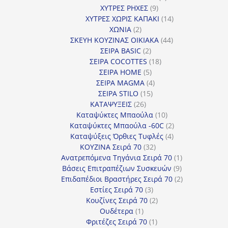
9
προϊόντα
ΧΥΤΡΕΣ ΡΗΧΕΣ
9
προϊόντα
14
ΧΥΤΡΕΣ ΧΩΡΙΣ ΚΑΠΑΚΙ
14
2
προϊόντα
ΧΩΝΙΑ
2
προϊόντα
44
ΣΚΕΥΗ ΚΟΥΖΙΝΑΣ ΟΙΚΙΑΚΑ
44
2
προϊόντα
ΣΕΙΡΑ BASIC
2
προϊόντα
18
ΣΕΙΡΑ COCOTTES
18
5
προϊόντα
ΣΕΙΡΑ HOME
5
προϊόντα
4
ΣΕΙΡΑ MAGMA
4
15
προϊόντα
ΣΕΙΡΑ STILO
15
26
προϊόντα
ΚΑΤΑΨΥΞΕΙΣ
26
προϊόντα
10
Καταψύκτες Μπαούλα
10
προϊόντα
2
Καταψύκτες Μπαούλα -60C
2
4
προϊόντα
Καταψύξεις Όρθιες Τυφλές
4
32
προϊόντα
ΚΟΥΖΙΝΑ Σειρά 70
32
προϊόντα
1
Ανατρεπόμενα Τηγάνια Σειρά 70
1
9
προϊόν
Βάσεις Επιτραπέζιων Συσκευών
9
προϊόντα
2
Επιδαπέδιοι Βραστήρες Σειρά 70
2
3
προϊόντα
Εστίες Σειρά 70
3
προϊόντα
2
Κουζίνες Σειρά 70
2
1
προϊόντα
Ουδέτερα
1
προϊόν
1
Φριτέζες Σειρά 70
1