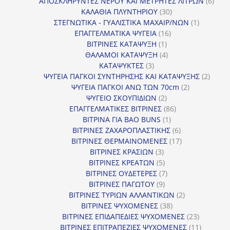
προϊόντα
6
ΑΠΟΣΚΛΗΡΥΝΤΕΣ ΝΕΡΟΥ ΚΑΙ ΜΕΤΡΗΤΕΣ ΛΙΤΡΩΝ
6
30
προϊ
ΚΑΛΑΘΙΑ ΠΛΥΝΤΗΡΙΟΥ
30
προϊόντα
1
ΣΤΕΓΝΩΤΙΚΑ - ΓΥΑΛΙΣΤΙΚΑ ΜΑΧΑΙΡ/ΝΩΝ
1
16
προϊόν
ΕΠΑΓΓΕΛΜΑΤΙΚΑ ΨΥΓΕΙΑ
16
1
προϊόντα
ΒΙΤΡΙΝΕΣ ΚΑΤΑΨΥΞΗ
1
προϊόν
4
ΘΑΛΑΜΟΙ ΚΑΤΑΨΥΞΗ
4
3
προϊόντα
ΚΑΤΑΨΥΚΤΕΣ
3
προϊόντα
2
ΨΥΓΕΙΑ ΠΑΓΚΟΙ ΣΥΝΤΗΡΗΣΗΣ ΚΑΙ ΚΑΤΑΨΥΞΗΣ
2
2
προϊό
ΨΥΓΕΙΑ ΠΑΓΚΟΙ ΑΝΩ ΤΩΝ 70cm
2
2
προϊόντα
ΨΥΓΕΙΟ ΣΚΟΥΠΙΔΙΩΝ
2
προϊόντα
86
ΕΠΑΓΓΕΛΜΑΤΙΚΕΣ ΒΙΤΡΙΝΕΣ
86
1
προϊόντα
ΒΙΤΡΙΝΑ ΓΙΑ BAO BUNS
1
προϊόν
6
ΒΙΤΡΙΝΕΣ ΖΑΧΑΡΟΠΛΑΣΤΙΚΗΣ
6
προϊόντα
17
ΒΙΤΡΙΝΕΣ ΘΕΡΜΑΙΝΟΜΕΝΕΣ
17
3
προϊόντα
ΒΙΤΡΙΝΕΣ ΚΡΑΣΙΩΝ
3
προϊόντα
5
ΒΙΤΡΙΝΕΣ ΚΡΕΑΤΩΝ
5
προϊόντα
7
ΒΙΤΡΙΝΕΣ ΟΥΔΕΤΕΡΕΣ
7
9
προϊόντα
ΒΙΤΡΙΝΕΣ ΠΑΓΩΤΟΥ
9
προϊόντα
2
ΒΙΤΡΙΝΕΣ ΤΥΡΙΩΝ ΑΛΛΑΝΤΙΚΩΝ
2
38
προϊόντα
ΒΙΤΡΙΝΕΣ ΨΥΧΟΜΕΝΕΣ
38
προϊόντα
23
ΒΙΤΡΙΝΕΣ ΕΠΙΔΑΠΕΔΙΕΣ ΨΥΧΟΜΕΝΕΣ
23
προϊόντα
11
ΒΙΤΡΙΝΕΣ ΕΠΙΤΡΑΠΕΖΙΕΣ ΨΥΧΟΜΕΝΕΣ
11