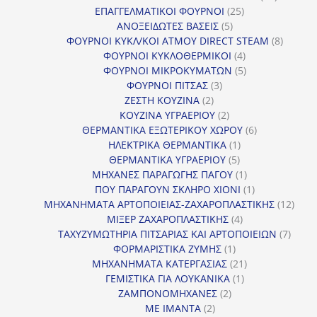
25
προϊόντ
ΕΠΑΓΓΕΛΜΑΤΙΚΟΙ ΦΟΥΡΝΟΙ
25
5
προϊόντα
ΑΝΟΞΕΙΔΩΤΕΣ ΒΑΣΕΙΣ
5
προϊόντα
8
ΦΟΥΡΝΟΙ ΚΥΚΛ/ΚΟΙ ΑΤΜΟΥ DIRECT STEAM
8
4
προϊόν
ΦΟΥΡΝΟΙ ΚΥΚΛΟΘΕΡΜΙΚΟΙ
4
προϊόντα
5
ΦΟΥΡΝΟΙ ΜΙΚΡΟΚΥΜΑΤΩΝ
5
3
προϊόντα
ΦΟΥΡΝΟΙ ΠΙΤΣΑΣ
3
2
προϊόντα
ΖΕΣΤΗ ΚΟΥΖΙΝΑ
2
προϊόντα
2
ΚΟΥΖΙΝΑ ΥΓΡΑΕΡΙΟΥ
2
προϊόντα
6
ΘΕΡΜΑΝΤΙΚΑ ΕΞΩΤΕΡΙΚΟΥ ΧΩΡΟΥ
6
1
προϊόντα
ΗΛΕΚΤΡΙΚΑ ΘΕΡΜΑΝΤΙΚΑ
1
5
προϊόν
ΘΕΡΜΑΝΤΙΚΑ ΥΓΡΑΕΡΙΟΥ
5
προϊόντα
1
ΜΗΧΑΝΕΣ ΠΑΡΑΓΩΓΗΣ ΠΑΓΟΥ
1
προϊόν
1
ΠΟΥ ΠΑΡΑΓΟΥΝ ΣΚΛΗΡΟ ΧΙΟΝΙ
1
προϊόν
12
ΜΗΧΑΝΗΜΑΤΑ ΑΡΤΟΠΟΙΕΙΑΣ-ΖΑΧΑΡΟΠΛΑΣΤΙΚΗΣ
12
4
προϊ
ΜΙΞΕΡ ΖΑΧΑΡΟΠΛΑΣΤΙΚΗΣ
4
προϊόντα
7
ΤΑΧΥΖΥΜΩΤΗΡΙΑ ΠΙΤΣΑΡΙΑΣ ΚΑΙ ΑΡΤΟΠΟΙΕΙΩΝ
7
1
προϊό
ΦΟΡΜΑΡΙΣΤΙΚΑ ΖΥΜΗΣ
1
προϊόν
21
ΜΗΧΑΝΗΜΑΤΑ ΚΑΤΕΡΓΑΣΙΑΣ
21
1
προϊόντα
ΓΕΜΙΣΤΙΚΑ ΓΙΑ ΛΟΥΚΑΝΙΚΑ
1
2
προϊόν
ΖΑΜΠΟΝΟΜΗΧΑΝΕΣ
2
2
προϊόντα
ΜΕ ΙΜΑΝΤΑ
2