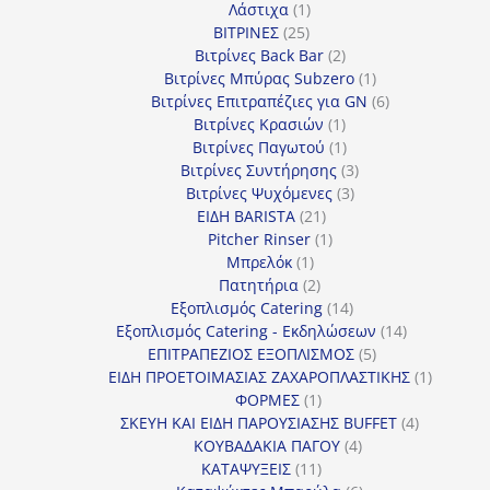
1
προϊόν
Λάστιχα
1
25
προϊόν
ΒΙΤΡΙΝΕΣ
25
προϊόντα
2
Βιτρίνες Back Bar
2
προϊόντα
1
Βιτρίνες Mπύρας Subzero
1
προϊόν
6
Βιτρίνες Επιτραπέζιες για GN
6
1
προϊόντα
Βιτρίνες Κρασιών
1
προϊόν
1
Βιτρίνες Παγωτού
1
προϊόν
3
Βιτρίνες Συντήρησης
3
3
προϊόντα
Βιτρίνες Ψυχόμενες
3
21
προϊόντα
ΕΙΔΗ BARISTA
21
προϊόντα
1
Pitcher Rinser
1
1
προϊόν
Μπρελόκ
1
προϊόν
2
Πατητήρια
2
προϊόντα
14
Εξοπλισμός Catering
14
προϊόντα
14
Εξοπλισμός Catering - Εκδηλώσεων
14
5
προϊόντα
ΕΠΙΤΡΑΠΕΖΙΟΣ ΕΞΟΠΛΙΣΜΟΣ
5
προϊόντα
1
ΕΙΔΗ ΠΡΟΕΤΟΙΜΑΣΙΑΣ ΖΑΧΑΡΟΠΛΑΣΤΙΚΗΣ
1
1
προϊόν
ΦΟΡΜΕΣ
1
προϊόν
4
ΣΚΕΥΗ ΚΑΙ ΕΙΔΗ ΠΑΡΟΥΣΙΑΣΗΣ BUFFET
4
4
προϊόντα
ΚΟΥΒΑΔΑΚΙΑ ΠΑΓΟΥ
4
11
προϊόντα
ΚΑΤΑΨΥΞΕΙΣ
11