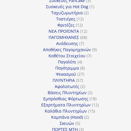
προϊόν
3
Συσκευές Pancake
3
προϊόντα
1
Συσκευές για Hot Dog
1
2
προϊόν
Ταχυζυμωτήρια
2
12
προϊόντα
Τοστιέρες
12
12
προϊόντα
Φριτέζες
12
προϊόντα
12
ΝΕΑ ΠΡΟΪΟΝΤΑ
12
προϊόντα
68
ΠΑΓΟΜΗΧΑΝΕΣ
68
7
προϊόντα
Ανάδευσης
7
προϊόντα
9
Αποθήκες Παγομηχανών
9
7
προϊόντα
Καθέτου Στοιχείου
7
4
προϊόντα
Παγολέπι
4
προϊόντα
8
Παγότριμμα
8
27
προϊόντα
Ψεκασμού
27
57
προϊόντα
ΠΛΥΝΤΗΡΙΑ
57
προϊόντα
2
Αφαλατωτές
2
προϊόντα
2
Βάσεις Πλυντηρίων
2
προϊόντα
18
Εμπρόσθιας Φόρτωσης
18
προϊόντα
12
Εξαρτήματα Πλυντηρίων
12
15
προϊόντα
Καλάθια Πλυντηρίων
15
2
προϊόντα
Καμπάνα (Hood)
2
5
προϊόντα
Σκευών
5
προϊόντα
3
ΠΟΡΤΕΣ MTH
3