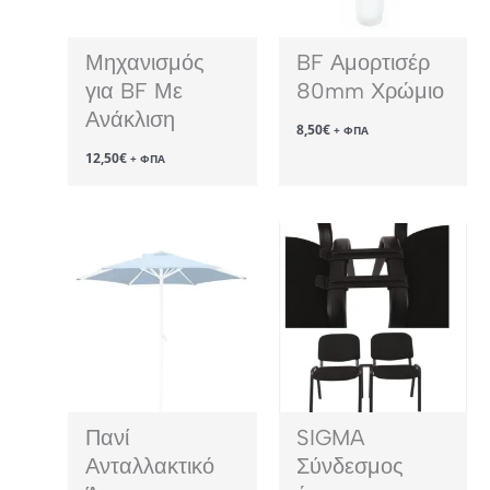
Μηχανισμός
BF Αμορτισέρ
για BF Με
80mm Χρώμιο
Ανάκλιση
8,50
€
+ ΦΠΑ
12,50
€
+ ΦΠΑ
Πανί
SIGMA
Ανταλλακτικό
Σύνδεσμος