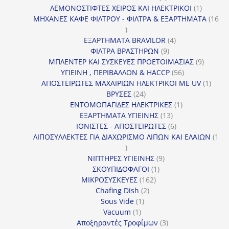
προϊόν
1
ΛΕΜΟΝΟΣΤΙΦΤΕΣ ΧΕΙΡΟΣ ΚΑΙ ΗΛΕΚΤΡΙΚΟΙ
1
προϊόν
ΜΗΧΑΝΕΣ ΚΑΦΕ ΦΙΛΤΡΟΥ - ΦΙΛΤΡΑ & ΕΞΑΡΤΗΜΑΤΑ
16
16
προϊόντα
4
ΕΞΑΡΤΗΜΑΤΑ BRAVILOR
4
9
προϊόντα
ΦΙΛΤΡΑ ΒΡΑΣΤΗΡΩΝ
9
προϊόντα
9
ΜΠΛΕΝΤΕΡ ΚΑΙ ΣΥΣΚΕΥΕΣ ΠΡΟΕΤΟΙΜΑΣΙΑΣ
9
56
προϊόντ
ΥΓΙΕΙΝΗ , ΠΕΡΙΒΑΛΛΟΝ & HACCP
56
προϊόντα
1
ΑΠΟΣΤΕΙΡΩΤΕΣ ΜΑΧΑΙΡΙΩΝ ΗΛΕΚΤΡΙΚΟΙ ΜΕ UV
1
24
προϊό
ΒΡΥΣΕΣ
24
προϊόντα
1
ΕΝΤΟΜΟΠΑΓΙΔΕΣ ΗΛΕΚΤΡΙΚΕΣ
1
13
προϊόν
ΕΞΑΡΤΗΜΑΤΑ ΥΓΙΕΙΝΗΣ
13
προϊόντα
6
ΙΟΝΙΣΤΕΣ - ΑΠΟΣΤΕΙΡΩΤΕΣ
6
προϊόντα
ΛΙΠΟΣΥΛΛΕΚΤΕΣ ΓΙΑ ΔΙΑΧΩΡΙΣΜΟ ΛΙΠΩΝ ΚΑΙ ΕΛΑΙΩΝ
1
1
προϊόν
9
ΝΙΠΤΗΡΕΣ ΥΓΙΕΙΝΗΣ
9
1
προϊόντα
ΣΚΟΥΠΙΔΟΦΑΓΟΙ
1
162
προϊόν
ΜΙΚΡΟΣΥΣΚΕΥΕΣ
162
2
προϊόντα
Chafing Dish
2
1
προϊόντα
Sous Vide
1
1
προϊόν
Vacuum
1
προϊόν
3
Αποξηραντές Τροφίμων
3