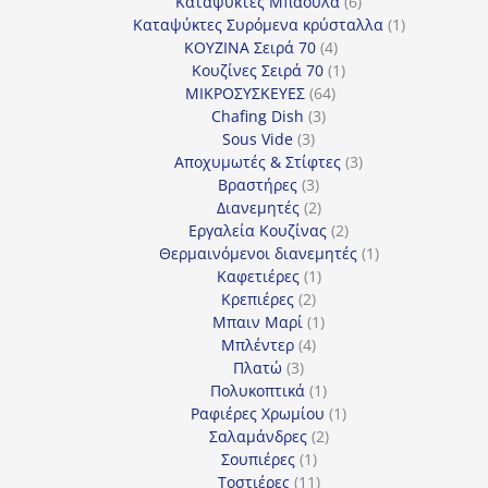
προϊόντα
6
Καταψύκτες Μπαούλα
6
προϊόντα
1
Καταψύκτες Συρόμενα κρύσταλλα
1
4
προϊόν
ΚΟΥΖΙΝΑ Σειρά 70
4
προϊόντα
1
Κουζίνες Σειρά 70
1
64
προϊόν
ΜΙΚΡΟΣΥΣΚΕΥΕΣ
64
3
προϊόντα
Chafing Dish
3
3
προϊόντα
Sous Vide
3
προϊόντα
3
Αποχυμωτές & Στίφτες
3
3
προϊόντα
Βραστήρες
3
προϊόντα
2
Διανεμητές
2
προϊόντα
2
Εργαλεία Κουζίνας
2
προϊόντα
1
Θερμαινόμενοι διανεμητές
1
1
προϊόν
Καφετιέρες
1
2
προϊόν
Κρεπιέρες
2
προϊόντα
1
Μπαιν Μαρί
1
4
προϊόν
Μπλέντερ
4
3
προϊόντα
Πλατώ
3
προϊόντα
1
Πολυκοπτικά
1
προϊόν
1
Ραφιέρες Χρωμίου
1
2
προϊόν
Σαλαμάνδρες
2
1
προϊόντα
Σουπιέρες
1
προϊόν
11
Τοστιέρες
11