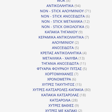
8
προϊόντα
WOK
8
προϊόντα
94
ΑΝΤΙΚΟΛΛΗΤΙΚΑ
94
προϊόντα
71
NON - STICK ΑΛΟΥΜΙΝΙΟΥ
71
6
προϊόντα
NON - STICK ΑΝΟΞΕΙΔΩΤΑ
6
12
προϊόντα
NON - STICK ΜΕΤΑΛΛΙΚΑ
12
5
προϊόντα
NON - STICK ΟΙΚΟΛΟΓΙΚΑ
5
9
προϊόντα
ΚΑΠΑΚΙΑ ΤΗΓΑΝΙΟΥ
9
προϊόντα
7
ΚΕΡΑΜΙΚΑ ΑΝΤΙΚΟΛΛΗΤΙΚΑ
7
2
προϊόντα
ΑΛΟΥΜΙΝΙΟΥ
2
προϊόντα
5
ΑΝΟΞΕΙΔΩΤΑ
5
προϊόντα
4
ΚΡΕΠΑΣ ΑΝΤΙΚΟΛΛΗΤΙΚΑ
4
13
προϊόντα
ΜΕΤΑΛΛΙΚΑ - ΧΑΛΥΒΑ
13
προϊόντα
11
ΤΗΓΑΝΙΑ ΑΝΟΞΕΙΔΩΤΑ
11
προϊόντα
5
ΦΤΥΑΡΙΑ ΦΟΥΡΝΟΥ ΠΙΤΣΑΣ
5
7
προϊόντα
ΧΟΡΤΟΜΗΧΑΝΕΣ
7
6
προϊόντα
ΧΡΟΝΟΜΕΤΡΑ
6
προϊόντα
15
ΧΥΤΡΕΣ ΤΑΧΥΤΗΤΟΣ
15
προϊόντα
80
ΧΥΤΡΕΣ-ΚΑΤΣΑΡΟΛΕΣ-ΚΑΠΑΚΙΑ
80
18
προϊόντα
ΚΑΠΑΚΙΑ ΚΑΤΣΑΡΟΛΑΣ
18
28
προϊόντα
ΚΑΤΣΑΡΟΛΙΑ
28
προϊόντα
9
ΧΥΤΡΕΣ ΒΑΘΙΕΣ
9
προϊόντα
2
ΧΥΤΡΕΣ ΜΕ ΚΑΠΑΚΙ
2