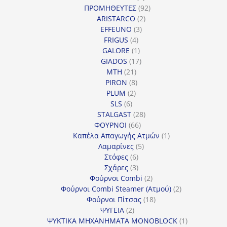
προϊόντα
92
ΠΡΟΜΗΘΕΥΤΕΣ
92
2
προϊόντα
ARISTARCO
2
3
προϊόντα
EFFEUNO
3
4
προϊόντα
FRIGUS
4
προϊόντα
1
GALORE
1
προϊόν
17
GIADOS
17
21
προϊόντα
MTH
21
προϊόντα
8
PIRON
8
2
προϊόντα
PLUM
2
6
προϊόντα
SLS
6
προϊόντα
28
STALGAST
28
66
προϊόντα
ΦΟΥΡΝΟΙ
66
προϊόντα
1
Καπέλα Απαγωγής Ατμών
1
5
προϊόν
Λαμαρίνες
5
6
προϊόντα
Στόφες
6
προϊόντα
3
Σχάρες
3
προϊόντα
2
Φούρνοι Combi
2
προϊόντα
2
Φούρνοι Combi Steamer (Ατμού)
2
18
προϊόντα
Φούρνοι Πίτσας
18
2
προϊόντα
ΨΥΓΕΙΑ
2
προϊόντα
1
ΨΥΚΤΙΚΑ ΜΗΧΑΝΗΜΑΤΑ MONOBLOCK
1