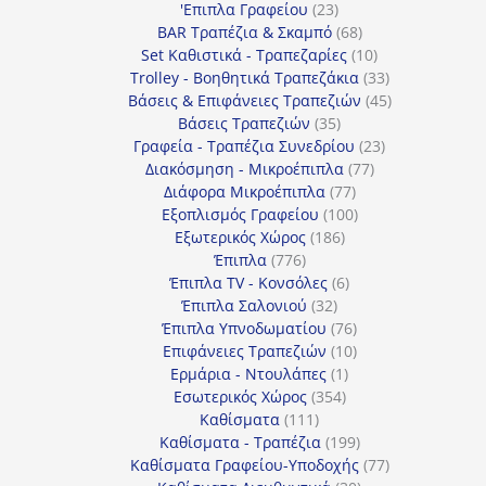
προϊόντα
23
'Επιπλα Γραφείου
23
προϊόντα
68
BAR Τραπέζια & Σκαμπό
68
προϊόντα
10
Set Καθιστικά - Τραπεζαρίες
10
προϊόντα
33
Trolley - Βοηθητικά Τραπεζάκια
33
προϊόντα
45
Βάσεις & Επιφάνειες Τραπεζιών
45
35
προϊόντα
Βάσεις Τραπεζιών
35
προϊόντα
23
Γραφεία - Τραπέζια Συνεδρίου
23
77
προϊόντα
Διακόσμηση - Μικροέπιπλα
77
77
προϊόντα
Διάφορα Μικροέπιπλα
77
προϊόντα
100
Εξοπλισμός Γραφείου
100
186
προϊόντα
Εξωτερικός Χώρος
186
776
προϊόντα
Έπιπλα
776
προϊόντα
6
Έπιπλα TV - Κονσόλες
6
32
προϊόντα
Έπιπλα Σαλονιού
32
προϊόντα
76
Έπιπλα Υπνοδωματίου
76
10
προϊόντα
Επιφάνειες Τραπεζιών
10
1
προϊόντα
Ερμάρια - Ντουλάπες
1
354
προϊόν
Εσωτερικός Χώρος
354
111
προϊόντα
Καθίσματα
111
προϊόντα
199
Καθίσματα - Τραπέζια
199
προϊόντα
77
Καθίσματα Γραφείου-Υποδοχής
77