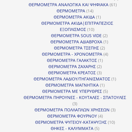
61
προϊόν
ΘΕΡΜΟΜΕΤΡΑ ΑΝΑΛΟΓΙΚΑ ΚΑΙ ΨΗΦΙΑΚΑ
61
14
προϊόντ
ΘΕΡΜΟΜΕΤΡΑ
14
προϊόντα
1
ΘΕΡΜΟΜΕΤΡΑ ΑΚΙΔΑ
1
προϊόν
ΘΕΡΜΟΜΕΤΡΑ ΑΚΙΔΑ|ΕΠΙΤΡΑΠΕΖΙΟΣ
10
ΕΞΟΠΛΙΣΜΟΣ
10
προϊόντα
2
ΘΕΡΜΟΜΕΤΡΑ SOUS VIDE
2
προϊόντα
1
ΘΕΡΜΟΜΕΤΡΑ ΑΔΙΑΒΡΟΧΑ
1
2
προϊόν
ΘΕΡΜΟΜΕΤΡΑ ΤΣΕΠΗΣ
2
προϊόντα
4
ΘΕΡΜΟΜΕΤΡΑ - ΧΡΟΝΟΜΕΤΡΑ
4
1
προϊόντα
ΘΕΡΜΟΜΕΤΡΑ ΓΑΛΑΚΤΟΣ
1
2
προϊόν
ΘΕΡΜΟΜΕΤΡΑ ΖΑΧΑΡΗΣ
2
προϊόντα
3
ΘΕΡΜΟΜΕΤΡΑ ΚΡΕΑΤΟΣ
3
προϊόντα
1
ΘΕΡΜΟΜΕΤΡΑ ΛΑΔΙΟΥ/ΤΗΓΑΝΙΣΜΑΤΟΣ
1
1
προϊόν
ΘΕΡΜΟΜΕΤΡΑ ΜΑΓΝΗΤΙΚΑ
1
προϊόν
5
ΘΕΡΜΟΜΕΤΡΑ ΜΕ ΥΠΕΡΥΘΡΕΣ
5
προϊόντα
ΘΕΡΜΟΜΕΤΡΑ ΠΗΡΟΥΝΕΣ - ΚΟΥΤΑΛΕΣ - ΣΠΑΤΟΥΛΕΣ
3
3
προϊόντα
3
ΘΕΡΜΟΜΕΤΡΑ ΠΟΛΛΑΠΛΩΝ ΧΡΗΣΕΩΝ
3
4
προϊόντ
ΘΕΡΜΟΜΕΤΡΑ ΦΟΥΡΝΟΥ
4
προϊόντα
10
ΘΕΡΜΟΜΕΤΡΑ ΨΥΓΕΙΟΥ-ΚΑΤΑΨΥΞΗΣ
10
5
προϊόντα
ΘΗΚΕΣ - ΚΑΛΥΜΜΑΤΑ
5