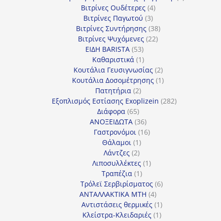
4
προϊόντα
Βιτρίνες Ουδέτερες
4
3
προϊόντα
Βιτρίνες Παγωτού
3
προϊόντα
38
Βιτρίνες Συντήρησης
38
22
προϊόντα
Βιτρίνες Ψυχόμενες
22
53
προϊόντα
ΕΙΔΗ BARISTA
53
προϊόντα
1
Καθαριστικά
1
προϊόν
2
Κουτάλια Γευσιγνωσίας
2
προϊόντα
1
Κουτάλια Δοσομέτρησης
1
2
προϊόν
Πατητήρια
2
προϊόντα
282
Εξοπλισμός Εστίασης Exoplizein
282
65
προϊόντα
Διάφορα
65
προϊόντα
36
ΑΝΟΞΕΙΔΩΤΑ
36
προϊόντα
16
Γαστρονόμοι
16
1
προϊόντα
Θάλαμοι
1
2
προϊόν
Λάντζες
2
προϊόντα
1
Λιποσυλλέκτες
1
1
προϊόν
Τραπέζια
1
προϊόν
6
Τρόλεϊ Σερβιρίσματος
6
4
προϊόντα
ΑΝΤΑΛΛΑΚΤΙΚΑ MTH
4
προϊόντα
1
Αντιστάσεις θερμικές
1
1
προϊόν
Κλείστρα-Κλειδαριές
1