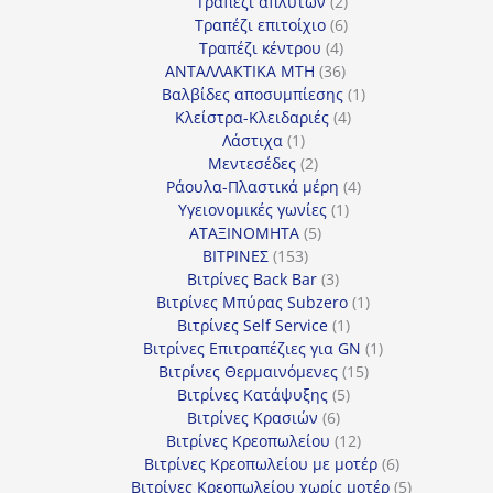
προϊόντα
2
Τραπέζι απλύτων
2
προϊόντα
6
Τραπέζι επιτοίχιο
6
4
προϊόντα
Τραπέζι κέντρου
4
προϊόντα
36
ΑΝΤΑΛΛΑΚΤΙΚΑ MTH
36
προϊόντα
1
Βαλβίδες αποσυμπίεσης
1
4
προϊόν
Κλείστρα-Κλειδαριές
4
1
προϊόντα
Λάστιχα
1
προϊόν
2
Μεντεσέδες
2
προϊόντα
4
Ράουλα-Πλαστικά μέρη
4
1
προϊόντα
Υγειονομικές γωνίες
1
5
προϊόν
ΑΤΑΞΙΝΟΜΗΤΑ
5
153
προϊόντα
ΒΙΤΡΙΝΕΣ
153
προϊόντα
3
Βιτρίνες Back Bar
3
προϊόντα
1
Βιτρίνες Mπύρας Subzero
1
1
προϊόν
Βιτρίνες Self Service
1
προϊόν
1
Βιτρίνες Επιτραπέζιες για GN
1
15
προϊόν
Βιτρίνες Θερμαινόμενες
15
5
προϊόντα
Βιτρίνες Κατάψυξης
5
6
προϊόντα
Βιτρίνες Κρασιών
6
προϊόντα
12
Βιτρίνες Κρεοπωλείου
12
προϊόντα
6
Βιτρίνες Κρεοπωλείου με μοτέρ
6
προϊόντα
5
Βιτρίνες Κρεοπωλείου χωρίς μοτέρ
5