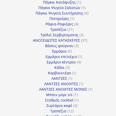
προϊόντα
1
Πάγκοι Κατάψυξης
1
προϊόν
1
Πάγκοι Ψυγεία Σαλατών
1
προϊόν
6
Πάγκοι Ψυγεία Συντήρησης
6
1
προϊόντα
Ποτηριέρες
1
προϊόν
4
Ράφια-Ραφιέρες
4
21
προϊόντα
Τραπέζια
21
προϊόντα
3
Τρόλεϊ Σερβιρίσματος
3
προϊόντα
37
ΑΝΟΞΕΙΔΩΤΕΣ ΚΑΤΑΣΚΕΥΕΣ
37
3
προϊόντα
Βάσεις φούρνου
3
5
προϊόντα
Ερμάρια
5
προϊόντα
1
Ερμάριο επιτοίχιο
1
4
προϊόν
Ερμάριο κέντρου
4
3
προϊόντα
Κάδοι
3
προϊόντα
1
Καρβουνιέρα
1
1
προϊόν
ΛΑΝΤΖΕΣ
1
προϊόν
1
ΛΑΝΤΖΕΣ ΑΝΟΙΧΤΕΣ
1
προϊόν
1
ΛΑΝΤΖΕΣ ΑΝΟΙΧΤΕΣ ΜΟΝΕΣ
1
1
προϊόν
Μπαιν μαρι s/s
1
προϊόν
1
Σταθμός cocktail
1
3
προϊόν
Συρτάρια καφέ
3
12
προϊόντα
Τραπέζια
12