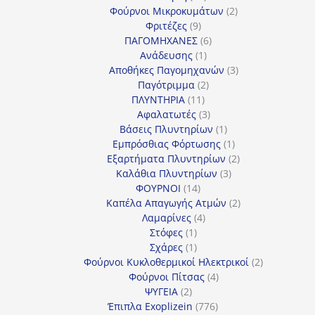
προϊόντα
2
Φούρνοι Μικροκυμάτων
2
9
προϊόντα
Φριτέζες
9
προϊόντα
6
ΠΑΓΟΜΗΧΑΝΕΣ
6
1
προϊόντα
Ανάδευσης
1
προϊόν
3
Αποθήκες Παγομηχανών
3
2
προϊόντα
Παγότριμμα
2
11
προϊόντα
ΠΛΥΝΤΗΡΙΑ
11
προϊόντα
3
Αφαλατωτές
3
προϊόντα
1
Βάσεις Πλυντηρίων
1
προϊόν
1
Εμπρόσθιας Φόρτωσης
1
προϊόν
2
Εξαρτήματα Πλυντηρίων
2
3
προϊόντα
Καλάθια Πλυντηρίων
3
14
προϊόντα
ΦΟΥΡΝΟΙ
14
προϊόντα
2
Καπέλα Απαγωγής Ατμών
2
4
προϊόντα
Λαμαρίνες
4
1
προϊόντα
Στόφες
1
προϊόν
1
Σχάρες
1
προϊόν
2
Φούρνοι Κυκλοθερμικοί Ηλεκτρικοί
2
4
προϊόντα
Φούρνοι Πίτσας
4
2
προϊόντα
ΨΥΓΕΙΑ
2
προϊόντα
776
Έπιπλα Exoplizein
776