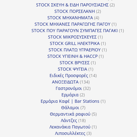
προϊόντα
2
STOCK ΣΚΕΥΗ & ΕΙΔΗ ΠΑΡΟΥΣΙΑΣΗΣ
2
2
προϊόντα
STOCK ΠΟΡΣΕΛΑΝΗ
2
4
προϊόντα
STOCK ΜΗΧΑΝΗΜΑΤΑ
4
προϊόντα
1
STOCK ΜΗΧΑΝΕΣ ΠΑΡΑΓΩΓΗΣ ΠΑΓΟΥ
1
προϊόν
1
STOCK ΠΟΥ ΠΑΡΑΓΟΥΝ ΣΥΜΠΑΓΕΣ ΠΑΓΑΚΙ
1
1
προϊόν
STOCK ΜΙΚΡΟΣΥΣΚΕΥΕΣ
1
προϊόν
1
STOCK GRILL ΗΛΕΚΤΡΙΚΑ
1
προϊόν
1
STOCK ΠΛΑΤΩ ΥΓΡΑΕΡΙΟΥ
1
1
προϊόν
STOCK ΥΓΙΕΙΝΗ & HACCP
1
1
προϊόν
STOCK ΒΡΥΣΕΣ
1
1
προϊόν
STOCK ΨΥΓΕΙΑ
1
προϊόν
14
Ειδικές Προσφορές
14
134
προϊόντα
ΑΝΟΞΕΙΔΩΤΑ
134
προϊόντα
32
Γαστρονόμοι
32
2
προϊόντα
Ερμάρια
2
προϊόντα
1
Ερμάρια Καφέ | Bar Stations
1
7
προϊόν
Θάλαμοι
7
προϊόντα
5
Θερμαντικά ραφιού
5
18
προϊόντα
Λάντζες
18
προϊόντα
1
Λεκανάκια Παγωτού
1
3
προϊόν
Λιποσυλλέκτες
3