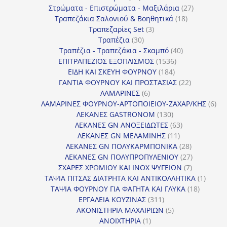
προϊόντα
27
Στρώματα - Επιστρώματα - Μαξιλάρια
27
18
προϊόντα
Τραπεζάκια Σαλονιού & Βοηθητικά
18
3
προϊόντα
Τραπεζαρίες Set
3
30
προϊόντα
Τραπέζια
30
προϊόντα
40
Τραπέζια - Τραπεζάκια - Σκαμπό
40
1536
προϊόντα
ΕΠΙΤΡΑΠΕΖΙΟΣ ΕΞΟΠΛΙΣΜΟΣ
1536
184
προϊόντα
ΕΙΔΗ ΚΑΙ ΣΚΕΥΗ ΦΟΥΡΝΟΥ
184
προϊόντα
22
ΓΑΝΤΙΑ ΦΟΥΡΝΟΥ ΚΑΙ ΠΡΟΣΤΑΣΙΑΣ
22
6
προϊόντα
ΛΑΜΑΡΙΝΕΣ
6
προϊόντα
6
ΛΑΜΑΡΙΝΕΣ ΦΟΥΡΝΟΥ-ΑΡΤΟΠΟΙΕΙΟΥ-ΖΑΧΑΡ/ΚΗΣ
6
130
προ
ΛΕΚΑΝΕΣ GASTRONOM
130
προϊόντα
63
ΛΕΚΑΝΕΣ GN ΑΝΟΞΕΙΔΩΤΕΣ
63
11
προϊόντα
ΛΕΚΑΝΕΣ GN ΜΕΛΑΜΙΝΗΣ
11
προϊόντα
28
ΛΕΚΑΝΕΣ GN ΠΟΛΥΚΑΡΜΠΟΝΙΚΑ
28
προϊόντα
27
ΛΕΚΑΝΕΣ GN ΠΟΛΥΠΡΟΠΥΛΕΝΙΟΥ
27
7
προϊόντα
ΣΧΑΡΕΣ ΧΡΩΜΙΟΥ ΚΑΙ INOX ΨΥΓΕΙΩΝ
7
προϊόντα
1
ΤΑΨΙΑ ΠΙΤΣΑΣ ΔΙΑΤΡΗΤΑ ΚΑΙ ΑΝΤΙΚΟΛΛΗΤΙΚΑ
1
18
προϊόν
ΤΑΨΙΑ ΦΟΥΡΝΟΥ ΓΙΑ ΦΑΓΗΤΑ ΚΑΙ ΓΛΥΚΑ
18
311
προϊόντ
ΕΡΓΑΛΕΙΑ ΚΟΥΖΙΝΑΣ
311
προϊόντα
5
ΑΚΟΝΙΣΤΗΡΙΑ ΜΑΧΑΙΡΙΩΝ
5
1
προϊόντα
ΑΝΟΙΧΤΗΡΙΑ
1