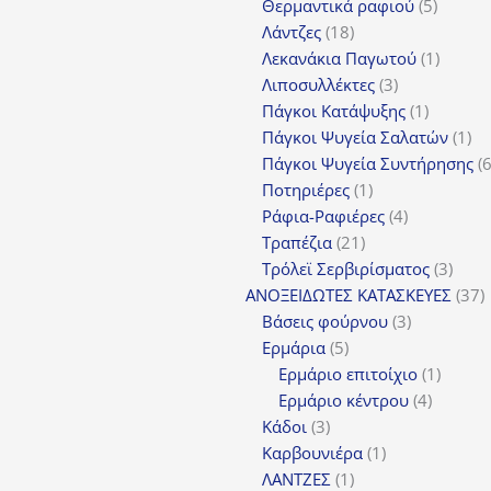
προϊόντα
5
Θερμαντικά ραφιού
5
18
προϊόν
Λάντζες
18
προϊόντα
1
Λεκανάκια Παγωτού
1
3
προϊόν
Λιποσυλλέκτες
3
προϊόντα
1
Πάγκοι Κατάψυξης
1
προϊόν
1
Πάγκοι Ψυγεία Σαλατών
1
πρ
Πάγκοι Ψυγεία Συντήρησης
1
Ποτηριέρες
1
προϊόν
4
Ράφια-Ραφιέρες
4
21
προϊόντα
Τραπέζια
21
προϊόντα
3
Τρόλεϊ Σερβιρίσματος
3
προϊ
3
ΑΝΟΞΕΙΔΩΤΕΣ ΚΑΤΑΣΚΕΥΕΣ
37
3
π
Βάσεις φούρνου
3
5
προϊόντα
Ερμάρια
5
προϊόντα
1
Ερμάριο επιτοίχιο
1
4
προϊόν
Ερμάριο κέντρου
4
3
προϊόντ
Κάδοι
3
προϊόντα
1
Καρβουνιέρα
1
1
προϊόν
ΛΑΝΤΖΕΣ
1