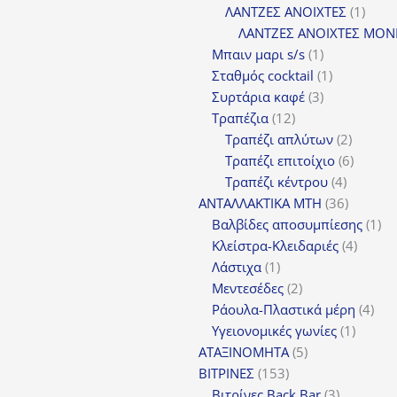
προϊόν
1
ΛΑΝΤΖΕΣ ΑΝΟΙΧΤΕΣ
1
προϊ
ΛΑΝΤΖΕΣ ΑΝΟΙΧΤΕΣ ΜΟΝ
1
Μπαιν μαρι s/s
1
προϊόν
1
Σταθμός cocktail
1
3
προϊόν
Συρτάρια καφέ
3
12
προϊόντα
Τραπέζια
12
προϊόντα
2
Τραπέζι απλύτων
2
προϊόν
6
Τραπέζι επιτοίχιο
6
4
προϊόν
Τραπέζι κέντρου
4
προϊόντ
36
ΑΝΤΑΛΛΑΚΤΙΚΑ MTH
36
προϊόντ
1
Βαλβίδες αποσυμπίεσης
1
4
πρ
Κλείστρα-Κλειδαριές
4
1
προϊόν
Λάστιχα
1
προϊόν
2
Μεντεσέδες
2
προϊόντα
4
Ράουλα-Πλαστικά μέρη
4
1
προ
Υγειονομικές γωνίες
1
5
προϊόν
ΑΤΑΞΙΝΟΜΗΤΑ
5
153
προϊόντα
ΒΙΤΡΙΝΕΣ
153
προϊόντα
3
Βιτρίνες Back Bar
3