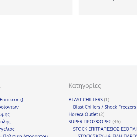
ι
Κατηγορίες
1
(Επισκευης)
BLAST CHILLERS
1
προϊόν
ροϊοντων
Blast Chillers / Shock Freezers
2
ωμης
Horeca Outlet
2
προϊόντα
46
τολης
SUPER ΠΡΟΣΦΟΡΕΣ
46
προϊόντ
γελιας
STOCK ΕΠΙΤΡΑΠΕΖΙΟΣ ΕΞΟΠΛ
– Πολιτικη Απορρητου
STOCK ΣΚΕΥΗ & ΕΙΔΗ ΠΑΡΟ