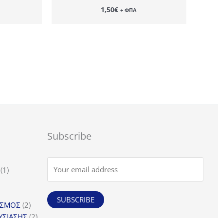
1,50
€
+ ΦΠΑ
Subscribe
1
1
προϊόν
SUBSCRIBE
α
2
ΙΣΜΟΣ
2
προϊόντα
2
ΥΣΙΑΣΗΣ
2