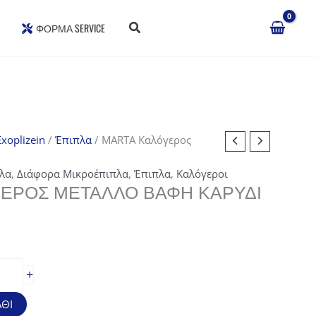
ΦΌΡΜΑ SERVICE
xoplizein
/
Έπιπλα
/ MARTA Καλόγερος
λα
,
Διάφορα Μικροέπιπλα
,
Έπιπλα
,
Καλόγεροι
ΕΡΟΣ ΜΈΤΑΛΛΟ ΒΑΦΉ ΚΑΡΥΔΊ
+
ΘΙ