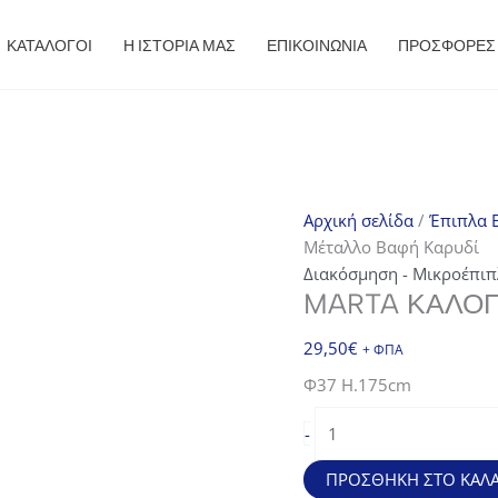
ΚΑΤΑΛΟΓΟΙ
Η ΙΣΤΟΡΙΑ ΜΑΣ
ΕΠΙΚΟΙΝΩΝΙΑ
ΠΡΟΣΦΟΡΈΣ
Αρχική σελίδα
/
Έπιπλα E
Μέταλλο Βαφή Καρυδί
Διακόσμηση - Μικροέπιπ
MARTA ΚΑΛΌΓ
29,50
€
+ ΦΠΑ
Φ37 H.175cm
MARTA
-
Καλόγερος
Μέταλλο
ΠΡΟΣΘΉΚΗ ΣΤΟ ΚΑΛΆ