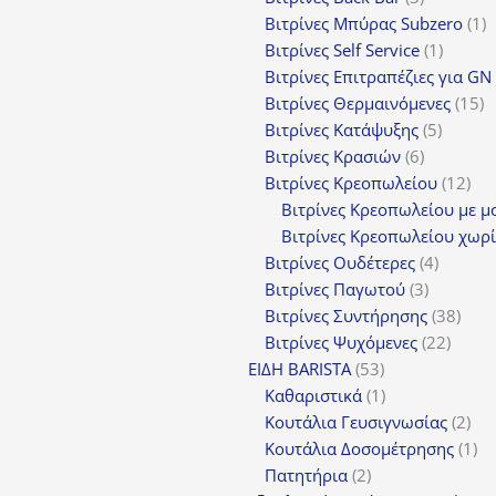
προϊόντα
1
Βιτρίνες Mπύρας Subzero
1
1
π
Βιτρίνες Self Service
1
προϊόν
Βιτρίνες Επιτραπέζιες για GN
1
Βιτρίνες Θερμαινόμενες
15
5
π
Βιτρίνες Κατάψυξης
5
6
προϊόν
Βιτρίνες Κρασιών
6
προϊόντα
12
Βιτρίνες Κρεοπωλείου
12
προ
Βιτρίνες Κρεοπωλείου με μ
Βιτρίνες Κρεοπωλείου χωρί
4
Βιτρίνες Ουδέτερες
4
3
προϊόν
Βιτρίνες Παγωτού
3
προϊόντα
38
Βιτρίνες Συντήρησης
38
22
προϊ
Βιτρίνες Ψυχόμενες
22
53
προϊό
ΕΙΔΗ BARISTA
53
προϊόντα
1
Καθαριστικά
1
προϊόν
2
Κουτάλια Γευσιγνωσίας
2
προ
1
Κουτάλια Δοσομέτρησης
1
2
πρ
Πατητήρια
2