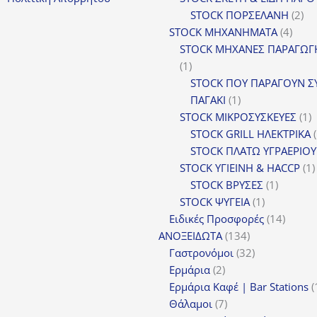
2
STOCK ΠΟΡΣΕΛΑΝΗ
2
4
πρ
STOCK ΜΗΧΑΝΗΜΑΤΑ
4
προϊ
STOCK ΜΗΧΑΝΕΣ ΠΑΡΑΓΩΓ
1
1
προϊόν
STOCK ΠΟΥ ΠΑΡΑΓΟΥΝ Σ
1
ΠΑΓΑΚΙ
1
προϊόν
1
STOCK ΜΙΚΡΟΣΥΣΚΕΥΕΣ
1
π
STOCK GRILL ΗΛΕΚΤΡΙΚΑ
STOCK ΠΛΑΤΩ ΥΓΡΑΕΡΙΟΥ
STOCK ΥΓΙΕΙΝΗ & HACCP
1
1
STOCK ΒΡΥΣΕΣ
1
1
προϊόν
STOCK ΨΥΓΕΙΑ
1
προϊόν
14
Ειδικές Προσφορές
14
134
προϊόν
ΑΝΟΞΕΙΔΩΤΑ
134
προϊόντα
32
Γαστρονόμοι
32
2
προϊόντα
Ερμάρια
2
προϊόντα
Ερμάρια Καφέ | Bar Stations
7
Θάλαμοι
7