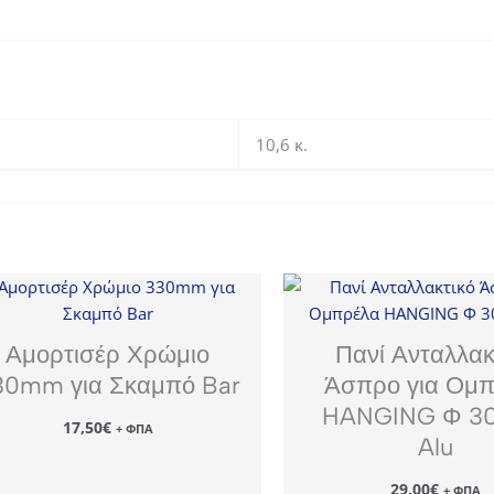
10,6 κ.
Αμορτισέρ Χρώμιο
Πανί Ανταλλακ
30mm για Σκαμπό Bar
Άσπρο για Ομ
HANGING Φ 3
17,50
€
+ ΦΠΑ
Alu
29,00
€
+ ΦΠΑ