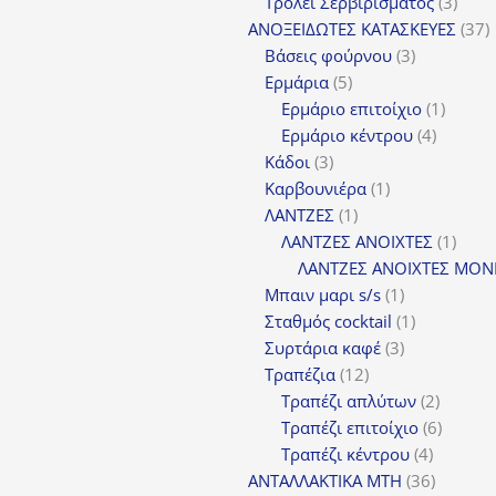
προϊόντα
3
Τρόλεϊ Σερβιρίσματος
3
προϊ
3
ΑΝΟΞΕΙΔΩΤΕΣ ΚΑΤΑΣΚΕΥΕΣ
37
3
π
Βάσεις φούρνου
3
5
προϊόντα
Ερμάρια
5
προϊόντα
1
Ερμάριο επιτοίχιο
1
4
προϊόν
Ερμάριο κέντρου
4
3
προϊόντ
Κάδοι
3
προϊόντα
1
Καρβουνιέρα
1
1
προϊόν
ΛΑΝΤΖΕΣ
1
προϊόν
1
ΛΑΝΤΖΕΣ ΑΝΟΙΧΤΕΣ
1
προϊ
ΛΑΝΤΖΕΣ ΑΝΟΙΧΤΕΣ ΜΟΝ
1
Μπαιν μαρι s/s
1
προϊόν
1
Σταθμός cocktail
1
3
προϊόν
Συρτάρια καφέ
3
12
προϊόντα
Τραπέζια
12
προϊόντα
2
Τραπέζι απλύτων
2
προϊόν
6
Τραπέζι επιτοίχιο
6
4
προϊόν
Τραπέζι κέντρου
4
προϊόντ
36
ΑΝΤΑΛΛΑΚΤΙΚΑ MTH
36