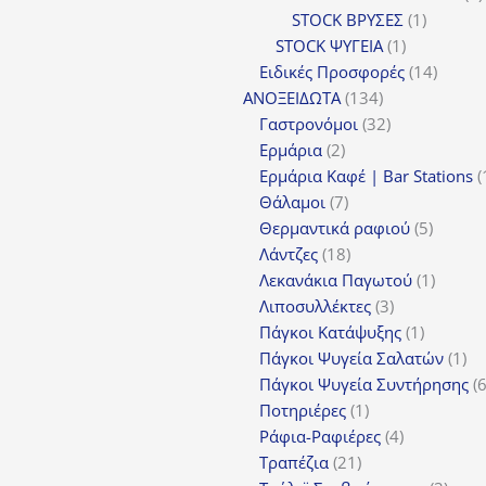
1
STOCK ΒΡΥΣΕΣ
1
1
προϊόν
STOCK ΨΥΓΕΙΑ
1
προϊόν
14
Ειδικές Προσφορές
14
134
προϊόν
ΑΝΟΞΕΙΔΩΤΑ
134
προϊόντα
32
Γαστρονόμοι
32
2
προϊόντα
Ερμάρια
2
προϊόντα
Ερμάρια Καφέ | Bar Stations
7
Θάλαμοι
7
προϊόντα
5
Θερμαντικά ραφιού
5
18
προϊόν
Λάντζες
18
προϊόντα
1
Λεκανάκια Παγωτού
1
3
προϊόν
Λιποσυλλέκτες
3
προϊόντα
1
Πάγκοι Κατάψυξης
1
προϊόν
1
Πάγκοι Ψυγεία Σαλατών
1
πρ
Πάγκοι Ψυγεία Συντήρησης
1
Ποτηριέρες
1
προϊόν
4
Ράφια-Ραφιέρες
4
21
προϊόντα
Τραπέζια
21