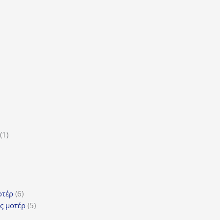
α
οϊόν
τα
ϊόντα
ροϊόν
1
1
5
προϊόν
ροϊόντα
τα
ϊόντα
6
οτέρ
6
προϊόντα
5
ς μοτέρ
5
προϊόντα