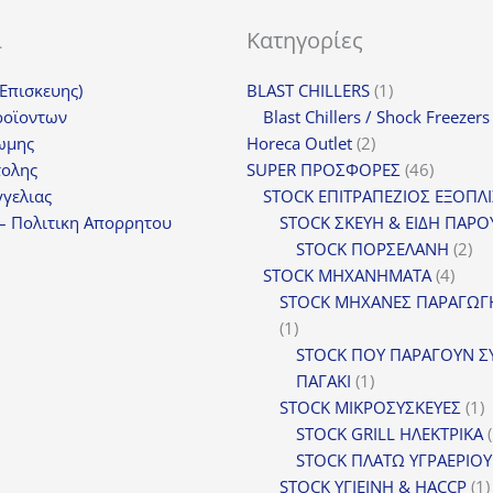
ι
Κατηγορίες
1
(Επισκευης)
BLAST CHILLERS
1
προϊόν
ροϊοντων
Blast Chillers / Shock Freezers
2
ωμης
Horeca Outlet
2
προϊόντα
46
τολης
SUPER ΠΡΟΣΦΟΡΕΣ
46
προϊόντ
γελιας
STOCK ΕΠΙΤΡΑΠΕΖΙΟΣ ΕΞΟΠΛ
– Πολιτικη Απορρητου
STOCK ΣΚΕΥΗ & ΕΙΔΗ ΠΑΡΟ
2
STOCK ΠΟΡΣΕΛΑΝΗ
2
4
πρ
STOCK ΜΗΧΑΝΗΜΑΤΑ
4
προϊ
STOCK ΜΗΧΑΝΕΣ ΠΑΡΑΓΩΓ
1
1
προϊόν
STOCK ΠΟΥ ΠΑΡΑΓΟΥΝ Σ
1
ΠΑΓΑΚΙ
1
προϊόν
1
STOCK ΜΙΚΡΟΣΥΣΚΕΥΕΣ
1
π
STOCK GRILL ΗΛΕΚΤΡΙΚΑ
STOCK ΠΛΑΤΩ ΥΓΡΑΕΡΙΟΥ
STOCK ΥΓΙΕΙΝΗ & HACCP
1