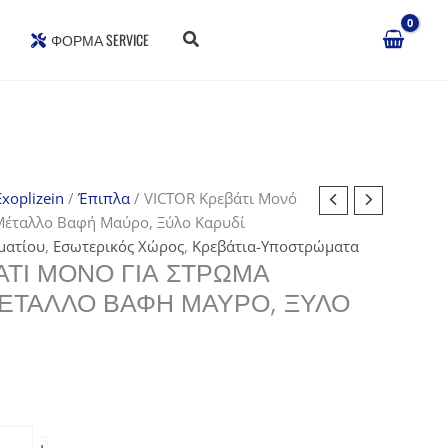
ΦΌΡΜΑ SERVICE
xoplizein
/
Έπιπλα
/ VICTOR Κρεβάτι Μονό
Μέταλλο Βαφή Μαύρο, Ξύλο Καρυδί
ματίου
,
Εσωτερικός Χώρος
,
Κρεβάτια-Υποστρώματα
ΆΤΙ ΜΟΝΌ ΓΙΑ ΣΤΡΏΜΑ
ΈΤΑΛΛΟ ΒΑΦΉ ΜΑΎΡΟ, ΞΎΛΟ