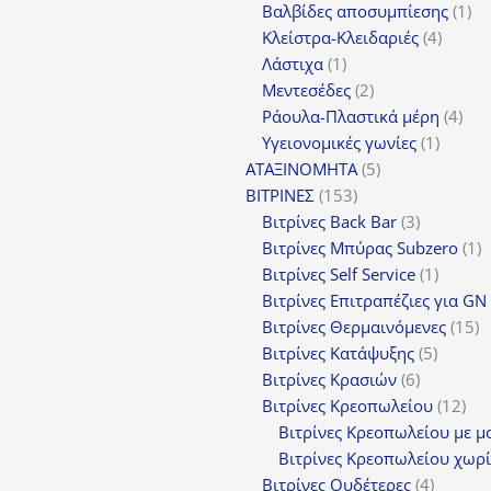
προϊόντ
1
Βαλβίδες αποσυμπίεσης
1
4
πρ
Κλείστρα-Κλειδαριές
4
1
προϊόν
Λάστιχα
1
προϊόν
2
Μεντεσέδες
2
προϊόντα
4
Ράουλα-Πλαστικά μέρη
4
1
προ
Υγειονομικές γωνίες
1
5
προϊόν
ΑΤΑΞΙΝΟΜΗΤΑ
5
153
προϊόντα
ΒΙΤΡΙΝΕΣ
153
προϊόντα
3
Βιτρίνες Back Bar
3
προϊόντα
1
Βιτρίνες Mπύρας Subzero
1
1
π
Βιτρίνες Self Service
1
προϊόν
Βιτρίνες Επιτραπέζιες για GN
1
Βιτρίνες Θερμαινόμενες
15
5
π
Βιτρίνες Κατάψυξης
5
6
προϊόν
Βιτρίνες Κρασιών
6
προϊόντα
12
Βιτρίνες Κρεοπωλείου
12
προ
Βιτρίνες Κρεοπωλείου με μ
Βιτρίνες Κρεοπωλείου χωρί
4
Βιτρίνες Ουδέτερες
4