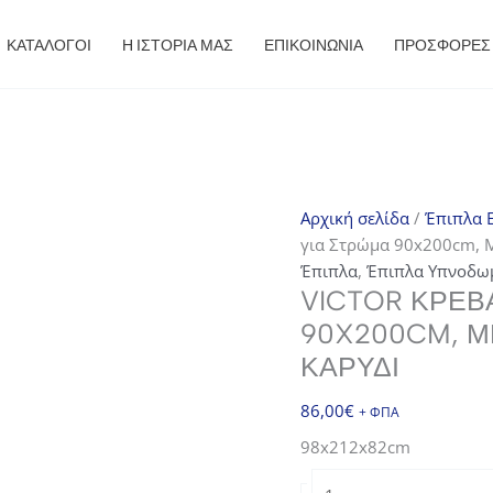
ΚΑΤΑΛΟΓΟΙ
Η ΙΣΤΟΡΙΑ ΜΑΣ
ΕΠΙΚΟΙΝΩΝΙΑ
ΠΡΟΣΦΟΡΈΣ
Αρχική σελίδα
/
Έπιπλα E
για Στρώμα 90x200cm, 
Έπιπλα
,
Έπιπλα Υπνοδω
VICTOR ΚΡΕΒ
90X200CM, Μ
ΚΑΡΥΔΊ
86,00
€
+ ΦΠΑ
98x212x82cm
VICTOR