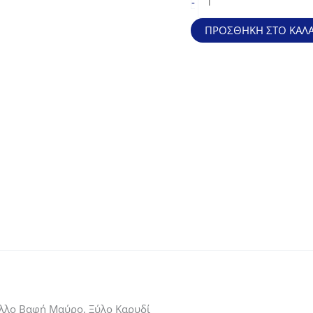
-
Κρεβάτι
Μονό
ΠΡΟΣΘΉΚΗ ΣΤΟ ΚΑΛΆ
για
Στρώμα
90x200cm,
Μέταλλο
Βαφή
Μαύρο,
Ξύλο
Καρυδί
ποσότητα
λλο Βαφή Μαύρο, Ξύλο Καρυδί