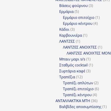
3
π
Βάσεις φούρνου
3
5
προϊόντα
Ερμάρια
5
προϊόντα
1
Ερμάριο επιτοίχιο
1
4
προϊόν
Ερμάριο κέντρου
4
3
προϊόντ
Κάδοι
3
προϊόντα
1
Καρβουνιέρα
1
1
προϊόν
ΛΑΝΤΖΕΣ
1
προϊόν
1
ΛΑΝΤΖΕΣ ΑΝΟΙΧΤΕΣ
1
προϊ
ΛΑΝΤΖΕΣ ΑΝΟΙΧΤΕΣ ΜΟΝ
1
Μπαιν μαρι s/s
1
προϊόν
1
Σταθμός cocktail
1
3
προϊόν
Συρτάρια καφέ
3
12
προϊόντα
Τραπέζια
12
προϊόντα
2
Τραπέζι απλύτων
2
προϊόν
6
Τραπέζι επιτοίχιο
6
4
προϊόν
Τραπέζι κέντρου
4
προϊόντ
36
ΑΝΤΑΛΛΑΚΤΙΚΑ MTH
36
προϊόντ
1
Βαλβίδες αποσυμπίεσης
1