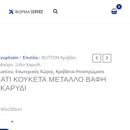
ΦΌΡΜΑ SERVICE
xoplizein
/
Έπιπλα
/ BUTTON Κρεβάτι
Μαύρο, Ξύλο Καρυδί
ματίου
,
Εσωτερικός Χώρος
,
Κρεβάτια-Υποστρώματα
ΆΤΙ ΚΟΥΚΈΤΑ ΜΈΤΑΛΛΟ ΒΑΦΉ
 ΚΑΡΥΔΊ
α 90x200cm
+