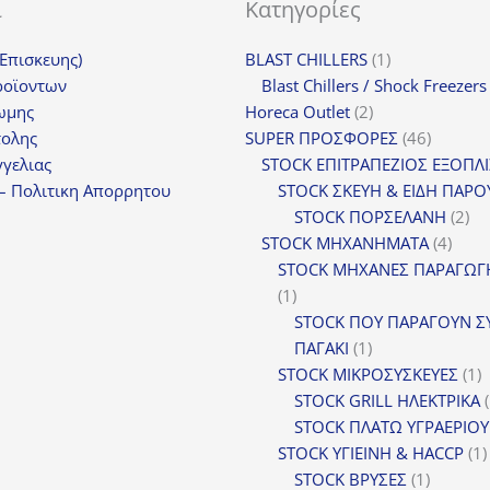
ι
Κατηγορίες
1
(Επισκευης)
BLAST CHILLERS
1
προϊόν
ροϊοντων
Blast Chillers / Shock Freezers
2
ωμης
Horeca Outlet
2
προϊόντα
46
τολης
SUPER ΠΡΟΣΦΟΡΕΣ
46
προϊόντ
γελιας
STOCK ΕΠΙΤΡΑΠΕΖΙΟΣ ΕΞΟΠΛ
– Πολιτικη Απορρητου
STOCK ΣΚΕΥΗ & ΕΙΔΗ ΠΑΡΟ
2
STOCK ΠΟΡΣΕΛΑΝΗ
2
4
πρ
STOCK ΜΗΧΑΝΗΜΑΤΑ
4
προϊ
STOCK ΜΗΧΑΝΕΣ ΠΑΡΑΓΩΓ
1
1
προϊόν
STOCK ΠΟΥ ΠΑΡΑΓΟΥΝ Σ
1
ΠΑΓΑΚΙ
1
προϊόν
1
STOCK ΜΙΚΡΟΣΥΣΚΕΥΕΣ
1
π
STOCK GRILL ΗΛΕΚΤΡΙΚΑ
STOCK ΠΛΑΤΩ ΥΓΡΑΕΡΙΟΥ
STOCK ΥΓΙΕΙΝΗ & HACCP
1
1
STOCK ΒΡΥΣΕΣ
1