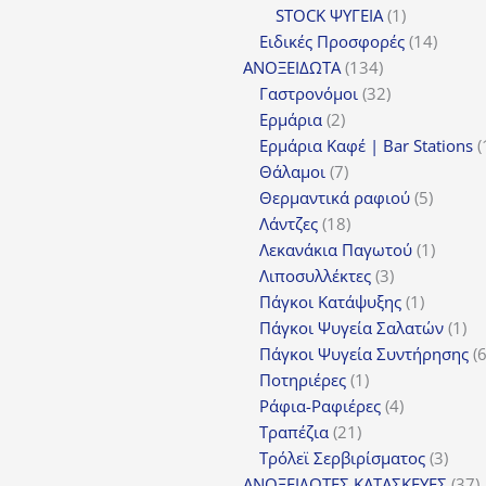
1
προϊόν
STOCK ΨΥΓΕΙΑ
1
προϊόν
14
Ειδικές Προσφορές
14
134
προϊόν
ΑΝΟΞΕΙΔΩΤΑ
134
προϊόντα
32
Γαστρονόμοι
32
2
προϊόντα
Ερμάρια
2
προϊόντα
Ερμάρια Καφέ | Bar Stations
7
Θάλαμοι
7
προϊόντα
5
Θερμαντικά ραφιού
5
18
προϊόν
Λάντζες
18
προϊόντα
1
Λεκανάκια Παγωτού
1
3
προϊόν
Λιποσυλλέκτες
3
προϊόντα
1
Πάγκοι Κατάψυξης
1
προϊόν
1
Πάγκοι Ψυγεία Σαλατών
1
πρ
Πάγκοι Ψυγεία Συντήρησης
1
Ποτηριέρες
1
προϊόν
4
Ράφια-Ραφιέρες
4
21
προϊόντα
Τραπέζια
21
προϊόντα
3
Τρόλεϊ Σερβιρίσματος
3
προϊ
3
ΑΝΟΞΕΙΔΩΤΕΣ ΚΑΤΑΣΚΕΥΕΣ
37