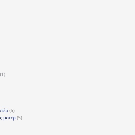
οϊόν
τα
ϊόντα
ροϊόν
1
1
5
προϊόν
ροϊόντα
τα
ϊόντα
6
οτέρ
6
προϊόντα
5
ς μοτέρ
5
προϊόντα
τα