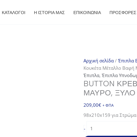
ΚΑΤΑΛΟΓΟΙ
Η ΙΣΤΟΡΙΑ ΜΑΣ
ΕΠΙΚΟΙΝΩΝΙΑ
ΠΡΟΣΦΟΡΈΣ
Αρχική σελίδα
/
Έπιπλα E
Κουκέτα Μέταλλο Βαφή 
Έπιπλα
,
Έπιπλα Υπνοδω
BUTTON ΚΡΕΒ
ΜΑΎΡΟ, ΞΎΛΟ
209,00
€
+ ΦΠΑ
98x210x159 για Στρώμ
BUTTON
-
Κρεβάτι