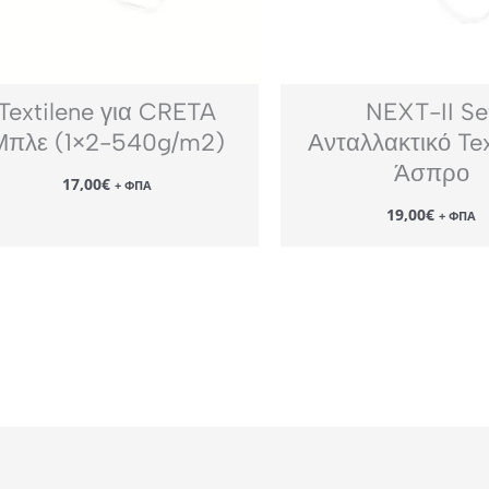
Textilene για CRETA
NEXT-II Se
Μπλε (1×2-540g/m2)
Ανταλλακτικό Tex
Άσπρο
17,00
€
+ ΦΠΑ
19,00
€
+ ΦΠΑ