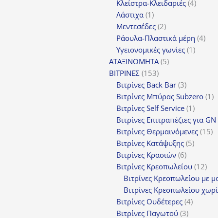
4
πρ
Κλείστρα-Κλειδαριές
4
1
προϊόν
Λάστιχα
1
προϊόν
2
Μεντεσέδες
2
προϊόντα
4
Ράουλα-Πλαστικά μέρη
4
1
προ
Υγειονομικές γωνίες
1
5
προϊόν
ΑΤΑΞΙΝΟΜΗΤΑ
5
153
προϊόντα
ΒΙΤΡΙΝΕΣ
153
προϊόντα
3
Βιτρίνες Back Bar
3
προϊόντα
1
Βιτρίνες Mπύρας Subzero
1
1
π
Βιτρίνες Self Service
1
προϊόν
Βιτρίνες Επιτραπέζιες για GN
1
Βιτρίνες Θερμαινόμενες
15
5
π
Βιτρίνες Κατάψυξης
5
6
προϊόν
Βιτρίνες Κρασιών
6
προϊόντα
12
Βιτρίνες Κρεοπωλείου
12
προ
Βιτρίνες Κρεοπωλείου με μ
Βιτρίνες Κρεοπωλείου χωρί
4
Βιτρίνες Ουδέτερες
4
3
προϊόν
Βιτρίνες Παγωτού
3