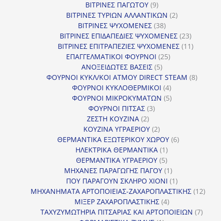
9
προϊόντα
ΒΙΤΡΙΝΕΣ ΠΑΓΩΤΟΥ
9
προϊόντα
2
ΒΙΤΡΙΝΕΣ ΤΥΡΙΩΝ ΑΛΛΑΝΤΙΚΩΝ
2
38
προϊόντα
ΒΙΤΡΙΝΕΣ ΨΥΧΟΜΕΝΕΣ
38
προϊόντα
23
ΒΙΤΡΙΝΕΣ ΕΠΙΔΑΠΕΔΙΕΣ ΨΥΧΟΜΕΝΕΣ
23
προϊόντα
11
ΒΙΤΡΙΝΕΣ ΕΠΙΤΡΑΠΕΖΙΕΣ ΨΥΧΟΜΕΝΕΣ
11
25
προϊόντ
ΕΠΑΓΓΕΛΜΑΤΙΚΟΙ ΦΟΥΡΝΟΙ
25
5
προϊόντα
ΑΝΟΞΕΙΔΩΤΕΣ ΒΑΣΕΙΣ
5
προϊόντα
8
ΦΟΥΡΝΟΙ ΚΥΚΛ/ΚΟΙ ΑΤΜΟΥ DIRECT STEAM
8
4
προϊόν
ΦΟΥΡΝΟΙ ΚΥΚΛΟΘΕΡΜΙΚΟΙ
4
προϊόντα
5
ΦΟΥΡΝΟΙ ΜΙΚΡΟΚΥΜΑΤΩΝ
5
3
προϊόντα
ΦΟΥΡΝΟΙ ΠΙΤΣΑΣ
3
2
προϊόντα
ΖΕΣΤΗ ΚΟΥΖΙΝΑ
2
προϊόντα
2
ΚΟΥΖΙΝΑ ΥΓΡΑΕΡΙΟΥ
2
προϊόντα
6
ΘΕΡΜΑΝΤΙΚΑ ΕΞΩΤΕΡΙΚΟΥ ΧΩΡΟΥ
6
1
προϊόντα
ΗΛΕΚΤΡΙΚΑ ΘΕΡΜΑΝΤΙΚΑ
1
5
προϊόν
ΘΕΡΜΑΝΤΙΚΑ ΥΓΡΑΕΡΙΟΥ
5
προϊόντα
1
ΜΗΧΑΝΕΣ ΠΑΡΑΓΩΓΗΣ ΠΑΓΟΥ
1
προϊόν
1
ΠΟΥ ΠΑΡΑΓΟΥΝ ΣΚΛΗΡΟ ΧΙΟΝΙ
1
προϊόν
12
ΜΗΧΑΝΗΜΑΤΑ ΑΡΤΟΠΟΙΕΙΑΣ-ΖΑΧΑΡΟΠΛΑΣΤΙΚΗΣ
12
4
προϊ
ΜΙΞΕΡ ΖΑΧΑΡΟΠΛΑΣΤΙΚΗΣ
4
προϊόντα
7
ΤΑΧΥΖΥΜΩΤΗΡΙΑ ΠΙΤΣΑΡΙΑΣ ΚΑΙ ΑΡΤΟΠΟΙΕΙΩΝ
7