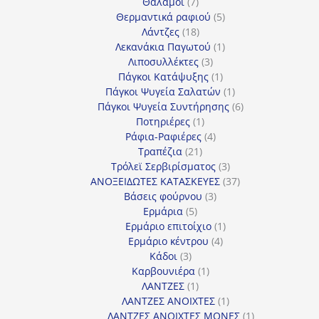
7
προϊόν
Θάλαμοι
7
προϊόντα
5
Θερμαντικά ραφιού
5
18
προϊόντα
Λάντζες
18
προϊόντα
1
Λεκανάκια Παγωτού
1
3
προϊόν
Λιποσυλλέκτες
3
προϊόντα
1
Πάγκοι Κατάψυξης
1
προϊόν
1
Πάγκοι Ψυγεία Σαλατών
1
προϊόν
6
Πάγκοι Ψυγεία Συντήρησης
6
1
προϊόντα
Ποτηριέρες
1
προϊόν
4
Ράφια-Ραφιέρες
4
21
προϊόντα
Τραπέζια
21
προϊόντα
3
Τρόλεϊ Σερβιρίσματος
3
προϊόντα
37
ΑΝΟΞΕΙΔΩΤΕΣ ΚΑΤΑΣΚΕΥΕΣ
37
3
προϊόντα
Βάσεις φούρνου
3
5
προϊόντα
Ερμάρια
5
προϊόντα
1
Ερμάριο επιτοίχιο
1
4
προϊόν
Ερμάριο κέντρου
4
3
προϊόντα
Κάδοι
3
προϊόντα
1
Καρβουνιέρα
1
1
προϊόν
ΛΑΝΤΖΕΣ
1
προϊόν
1
ΛΑΝΤΖΕΣ ΑΝΟΙΧΤΕΣ
1
προϊόν
1
ΛΑΝΤΖΕΣ ΑΝΟΙΧΤΕΣ ΜΟΝΕΣ
1