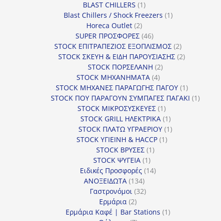
1
BLAST CHILLERS
1
προϊόν
1
Blast Chillers / Shock Freezers
1
2
προϊόν
Horeca Outlet
2
προϊόντα
46
SUPER ΠΡΟΣΦΟΡΕΣ
46
προϊόντα
2
STOCK ΕΠΙΤΡΑΠΕΖΙΟΣ ΕΞΟΠΛΙΣΜΟΣ
2
προϊόντα
2
STOCK ΣΚΕΥΗ & ΕΙΔΗ ΠΑΡΟΥΣΙΑΣΗΣ
2
2
προϊόντα
STOCK ΠΟΡΣΕΛΑΝΗ
2
4
προϊόντα
STOCK ΜΗΧΑΝΗΜΑΤΑ
4
προϊόντα
1
STOCK ΜΗΧΑΝΕΣ ΠΑΡΑΓΩΓΗΣ ΠΑΓΟΥ
1
προϊόν
1
STOCK ΠΟΥ ΠΑΡΑΓΟΥΝ ΣΥΜΠΑΓΕΣ ΠΑΓΑΚΙ
1
1
προϊόν
STOCK ΜΙΚΡΟΣΥΣΚΕΥΕΣ
1
προϊόν
1
STOCK GRILL ΗΛΕΚΤΡΙΚΑ
1
προϊόν
1
STOCK ΠΛΑΤΩ ΥΓΡΑΕΡΙΟΥ
1
1
προϊόν
STOCK ΥΓΙΕΙΝΗ & HACCP
1
1
προϊόν
STOCK ΒΡΥΣΕΣ
1
1
προϊόν
STOCK ΨΥΓΕΙΑ
1
προϊόν
14
Ειδικές Προσφορές
14
134
προϊόντα
ΑΝΟΞΕΙΔΩΤΑ
134
προϊόντα
32
Γαστρονόμοι
32
2
προϊόντα
Ερμάρια
2
προϊόντα
1
Ερμάρια Καφέ | Bar Stations
1