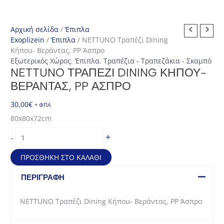
Αρχική σελίδα
/
Έπιπλα
Exoplizein
/
Έπιπλα
/ NETTUNO Τραπέζι Dining
Κήπου- Βεράντας, PP Άσπρο
Εξωτερικός Χώρος
,
Έπιπλα
,
Τραπέζια - Τραπεζάκια - Σκαμπό
NETTUNO ΤΡΑΠΈΖΙ DINING ΚΉΠΟΥ-
ΒΕΡΆΝΤΑΣ, PP ΆΣΠΡΟ
30,00
€
+ ΦΠΑ
80x80x72cm
NETTUNO
+
-
Τραπέζι
Dining
ΠΡΟΣΘΉΚΗ ΣΤΟ ΚΑΛΆΘΙ
Κήπου-
Βεράντας,
ΠΕΡΙΓΡΑΦΉ
PP
Άσπρο
NETTUNO Τραπέζι Dining Κήπου- Βεράντας, PP Άσπρο
ποσότητα