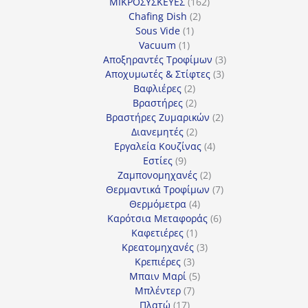
162
προϊόν
ΜΙΚΡΟΣΥΣΚΕΥΕΣ
162
2
προϊόντα
Chafing Dish
2
1
προϊόντα
Sous Vide
1
1
προϊόν
Vacuum
1
προϊόν
3
Αποξηραντές Τροφίμων
3
3
προϊόντα
Αποχυμωτές & Στίφτες
3
2
προϊόντα
Βαφλιέρες
2
προϊόντα
2
Βραστήρες
2
προϊόντα
2
Βραστήρες Ζυμαρικών
2
2
προϊόντα
Διανεμητές
2
προϊόντα
4
Εργαλεία Κουζίνας
4
9
προϊόντα
Εστίες
9
προϊόντα
2
Ζαμπονομηχανές
2
προϊόντα
7
Θερμαντικά Τροφίμων
7
4
προϊόντα
Θερμόμετρα
4
προϊόντα
6
Καρότσια Μεταφοράς
6
1
προϊόντα
Καφετιέρες
1
προϊόν
3
Κρεατομηχανές
3
3
προϊόντα
Κρεπιέρες
3
προϊόντα
5
Μπαιν Μαρί
5
7
προϊόντα
Μπλέντερ
7
17
προϊόντα
Πλατώ
17