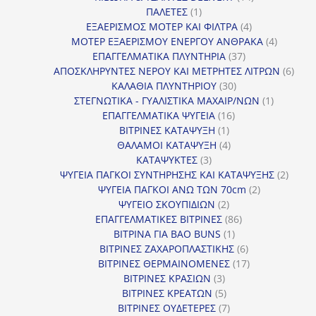
1
προϊόντα
ΠΑΛΕΤΕΣ
1
προϊόν
4
ΕΞΑΕΡΙΣΜΟΣ ΜΟΤΕΡ ΚΑΙ ΦΙΛΤΡΑ
4
προϊόντα
4
ΜΟΤΕΡ ΕΞΑΕΡΙΣΜΟΥ ΕΝΕΡΓΟΥ ΑΝΘΡΑΚΑ
4
37
προϊόντ
ΕΠΑΓΓΕΛΜΑΤΙΚΑ ΠΛΥΝΤΗΡΙΑ
37
προϊόντα
6
ΑΠΟΣΚΛΗΡΥΝΤΕΣ ΝΕΡΟΥ ΚΑΙ ΜΕΤΡΗΤΕΣ ΛΙΤΡΩΝ
6
30
προϊ
ΚΑΛΑΘΙΑ ΠΛΥΝΤΗΡΙΟΥ
30
προϊόντα
1
ΣΤΕΓΝΩΤΙΚΑ - ΓΥΑΛΙΣΤΙΚΑ ΜΑΧΑΙΡ/ΝΩΝ
1
16
προϊόν
ΕΠΑΓΓΕΛΜΑΤΙΚΑ ΨΥΓΕΙΑ
16
1
προϊόντα
ΒΙΤΡΙΝΕΣ ΚΑΤΑΨΥΞΗ
1
προϊόν
4
ΘΑΛΑΜΟΙ ΚΑΤΑΨΥΞΗ
4
3
προϊόντα
ΚΑΤΑΨΥΚΤΕΣ
3
προϊόντα
2
ΨΥΓΕΙΑ ΠΑΓΚΟΙ ΣΥΝΤΗΡΗΣΗΣ ΚΑΙ ΚΑΤΑΨΥΞΗΣ
2
2
προϊό
ΨΥΓΕΙΑ ΠΑΓΚΟΙ ΑΝΩ ΤΩΝ 70cm
2
2
προϊόντα
ΨΥΓΕΙΟ ΣΚΟΥΠΙΔΙΩΝ
2
προϊόντα
86
ΕΠΑΓΓΕΛΜΑΤΙΚΕΣ ΒΙΤΡΙΝΕΣ
86
1
προϊόντα
ΒΙΤΡΙΝΑ ΓΙΑ BAO BUNS
1
προϊόν
6
ΒΙΤΡΙΝΕΣ ΖΑΧΑΡΟΠΛΑΣΤΙΚΗΣ
6
προϊόντα
17
ΒΙΤΡΙΝΕΣ ΘΕΡΜΑΙΝΟΜΕΝΕΣ
17
3
προϊόντα
ΒΙΤΡΙΝΕΣ ΚΡΑΣΙΩΝ
3
προϊόντα
5
ΒΙΤΡΙΝΕΣ ΚΡΕΑΤΩΝ
5
προϊόντα
7
ΒΙΤΡΙΝΕΣ ΟΥΔΕΤΕΡΕΣ
7