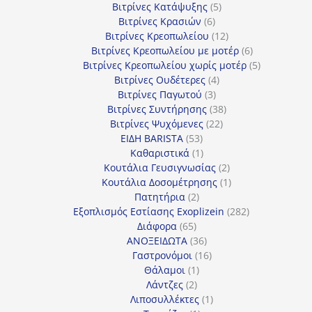
5
προϊόντα
Βιτρίνες Κατάψυξης
5
6
προϊόντα
Βιτρίνες Κρασιών
6
προϊόντα
12
Βιτρίνες Κρεοπωλείου
12
προϊόντα
6
Βιτρίνες Κρεοπωλείου με μοτέρ
6
προϊόντα
5
Βιτρίνες Κρεοπωλείου χωρίς μοτέρ
5
4
προϊόντα
Βιτρίνες Ουδέτερες
4
3
προϊόντα
Βιτρίνες Παγωτού
3
προϊόντα
38
Βιτρίνες Συντήρησης
38
22
προϊόντα
Βιτρίνες Ψυχόμενες
22
53
προϊόντα
ΕΙΔΗ BARISTA
53
προϊόντα
1
Καθαριστικά
1
προϊόν
2
Κουτάλια Γευσιγνωσίας
2
προϊόντα
1
Κουτάλια Δοσομέτρησης
1
2
προϊόν
Πατητήρια
2
προϊόντα
282
Εξοπλισμός Εστίασης Exoplizein
282
65
προϊόντα
Διάφορα
65
προϊόντα
36
ΑΝΟΞΕΙΔΩΤΑ
36
προϊόντα
16
Γαστρονόμοι
16
1
προϊόντα
Θάλαμοι
1
2
προϊόν
Λάντζες
2
προϊόντα
1
Λιποσυλλέκτες
1