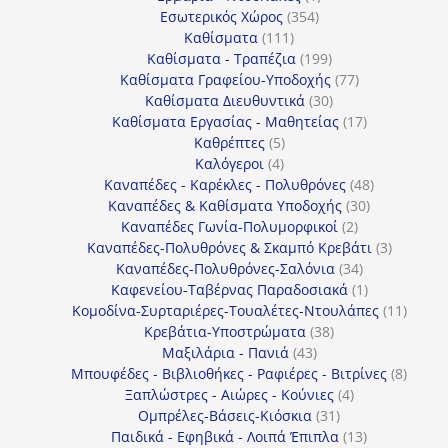
354
προϊόν
Εσωτερικός Χώρος
354
111
προϊόντα
Καθίσματα
111
προϊόντα
199
Καθίσματα - Τραπέζια
199
προϊόντα
77
Καθίσματα Γραφείου-Υποδοχής
77
30
προϊόντα
Καθίσματα Διευθυντικά
30
προϊόντα
17
Καθίσματα Εργασίας - Μαθητείας
17
5
προϊόντα
Καθρέπτες
5
4
προϊόντα
Καλόγεροι
4
προϊόντα
48
Καναπέδες - Καρέκλες - Πολυθρόνες
48
30
προϊόντα
Καναπέδες & Καθίσματα Υποδοχής
30
2
προϊόντα
Καναπέδες Γωνία-Πολυμορφικοί
2
προϊόντα
3
Καναπέδες-Πολυθρόνες & Σκαμπό Κρεβάτι
3
34
προϊόντ
Καναπέδες-Πολυθρόνες-Σαλόνια
34
προϊόντα
1
Καφενείου-Ταβέρνας Παραδοσιακά
1
προϊόν
11
Κομοδίνα-Συρταριέρες-Τουαλέτες-Ντουλάπες
11
38
προϊόν
Κρεβάτια-Υποστρώματα
38
43
προϊόντα
Μαξιλάρια - Πανιά
43
προϊόντα
8
Μπουφέδες - Βιβλιοθήκες - Ραφιέρες - Βιτρίνες
8
4
προϊό
Ξαπλώστρες - Αιώρες - Κούνιες
4
31
προϊόντα
Ομπρέλες-Βάσεις-Κιόσκια
31
προϊόντα
13
Παιδικά - Εφηβικά - Λοιπά Έπιπλα
13