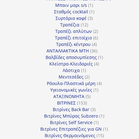
1
προϊόν
Μπαιν μαρι s/s
1
προϊόν
1
Σταθμός cocktail
1
3
προϊόν
Συρτάρια καφέ
3
12
προϊόντα
Τραπέζια
12
προϊόντα
2
Τραπέζι απλύτων
2
προϊόντα
6
Τραπέζι επιτοίχιο
6
4
προϊόντα
Τραπέζι κέντρου
4
προϊόντα
36
ΑΝΤΑΛΛΑΚΤΙΚΑ MTH
36
προϊόντα
1
Βαλβίδες αποσυμπίεσης
1
4
προϊόν
Κλείστρα-Κλειδαριές
4
1
προϊόντα
Λάστιχα
1
προϊόν
2
Μεντεσέδες
2
προϊόντα
4
Ράουλα-Πλαστικά μέρη
4
1
προϊόντα
Υγειονομικές γωνίες
1
5
προϊόν
ΑΤΑΞΙΝΟΜΗΤΑ
5
153
προϊόντα
ΒΙΤΡΙΝΕΣ
153
προϊόντα
3
Βιτρίνες Back Bar
3
προϊόντα
1
Βιτρίνες Mπύρας Subzero
1
1
προϊόν
Βιτρίνες Self Service
1
προϊόν
1
Βιτρίνες Επιτραπέζιες για GN
1
15
προϊόν
Βιτρίνες Θερμαινόμενες
15