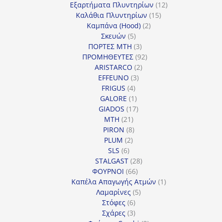
προϊόντα
12
Εξαρτήματα Πλυντηρίων
12
15
προϊόντα
Καλάθια Πλυντηρίων
15
2
προϊόντα
Καμπάνα (Hood)
2
5
προϊόντα
Σκευών
5
προϊόντα
3
ΠΟΡΤΕΣ MTH
3
προϊόντα
92
ΠΡΟΜΗΘΕΥΤΕΣ
92
2
προϊόντα
ARISTARCO
2
3
προϊόντα
EFFEUNO
3
4
προϊόντα
FRIGUS
4
προϊόντα
1
GALORE
1
προϊόν
17
GIADOS
17
21
προϊόντα
MTH
21
προϊόντα
8
PIRON
8
2
προϊόντα
PLUM
2
6
προϊόντα
SLS
6
προϊόντα
28
STALGAST
28
66
προϊόντα
ΦΟΥΡΝΟΙ
66
προϊόντα
1
Καπέλα Απαγωγής Ατμών
1
5
προϊόν
Λαμαρίνες
5
6
προϊόντα
Στόφες
6
προϊόντα
3
Σχάρες
3