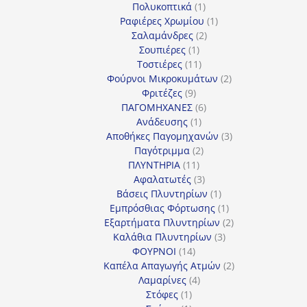
προϊόντα
1
Πολυκοπτικά
1
προϊόν
1
Ραφιέρες Χρωμίου
1
2
προϊόν
Σαλαμάνδρες
2
1
προϊόντα
Σουπιέρες
1
προϊόν
11
Τοστιέρες
11
προϊόντα
2
Φούρνοι Μικροκυμάτων
2
9
προϊόντα
Φριτέζες
9
προϊόντα
6
ΠΑΓΟΜΗΧΑΝΕΣ
6
1
προϊόντα
Ανάδευσης
1
προϊόν
3
Αποθήκες Παγομηχανών
3
2
προϊόντα
Παγότριμμα
2
11
προϊόντα
ΠΛΥΝΤΗΡΙΑ
11
προϊόντα
3
Αφαλατωτές
3
προϊόντα
1
Βάσεις Πλυντηρίων
1
προϊόν
1
Εμπρόσθιας Φόρτωσης
1
προϊόν
2
Εξαρτήματα Πλυντηρίων
2
3
προϊόντα
Καλάθια Πλυντηρίων
3
14
προϊόντα
ΦΟΥΡΝΟΙ
14
προϊόντα
2
Καπέλα Απαγωγής Ατμών
2
4
προϊόντα
Λαμαρίνες
4
1
προϊόντα
Στόφες
1