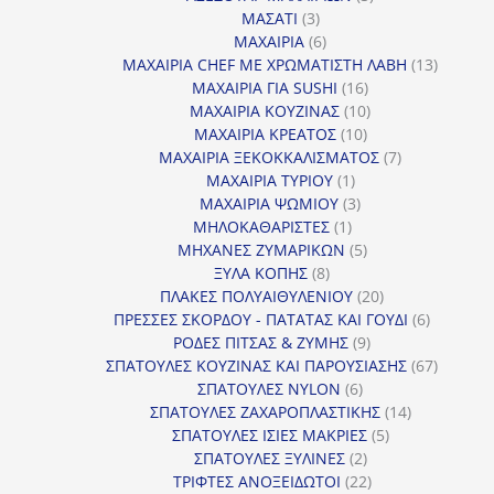
3
προϊόντα
ΜΑΣΑΤΙ
3
προϊόντα
6
ΜΑΧΑΙΡΙΑ
6
προϊόντα
13
ΜΑΧΑΙΡΙΑ CHEF ΜΕ ΧΡΩΜΑΤΙΣΤΗ ΛΑΒΗ
13
16
προϊόντ
ΜΑΧΑΙΡΙΑ ΓΙΑ SUSHI
16
προϊόντα
10
ΜΑΧΑΙΡΙΑ ΚΟΥΖΙΝΑΣ
10
10
προϊόντα
ΜΑΧΑΙΡΙΑ ΚΡΕΑΤΟΣ
10
προϊόντα
7
ΜΑΧΑΙΡΙΑ ΞΕΚΟΚΚΑΛΙΣΜΑΤΟΣ
7
1
προϊόντα
ΜΑΧΑΙΡΙΑ ΤΥΡΙΟΥ
1
προϊόν
3
ΜΑΧΑΙΡΙΑ ΨΩΜΙΟΥ
3
1
προϊόντα
ΜΗΛΟΚΑΘΑΡΙΣΤΕΣ
1
προϊόν
5
ΜΗΧΑΝΕΣ ΖΥΜΑΡΙΚΩΝ
5
8
προϊόντα
ΞΥΛΑ ΚΟΠΗΣ
8
προϊόντα
20
ΠΛΑΚΕΣ ΠΟΛΥΑΙΘΥΛΕΝΙΟΥ
20
προϊόντα
6
ΠΡΕΣΣΕΣ ΣΚΟΡΔΟΥ - ΠΑΤΑΤΑΣ ΚΑΙ ΓΟΥΔΙ
6
9
προϊόντα
ΡΟΔΕΣ ΠΙΤΣΑΣ & ΖΥΜΗΣ
9
προϊόντα
67
ΣΠΑΤΟΥΛΕΣ ΚΟΥΖΙΝΑΣ ΚΑΙ ΠΑΡΟΥΣΙΑΣΗΣ
67
6
προϊόντ
ΣΠΑΤΟΥΛΕΣ NYLON
6
προϊόντα
14
ΣΠΑΤΟΥΛΕΣ ΖΑΧΑΡΟΠΛΑΣΤΙΚΗΣ
14
5
προϊόντα
ΣΠΑΤΟΥΛΕΣ ΙΣΙΕΣ ΜΑΚΡΙΕΣ
5
2
προϊόντα
ΣΠΑΤΟΥΛΕΣ ΞΥΛΙΝΕΣ
2
προϊόντα
22
ΤΡΙΦΤΕΣ ΑΝΟΞΕΙΔΩΤΟΙ
22