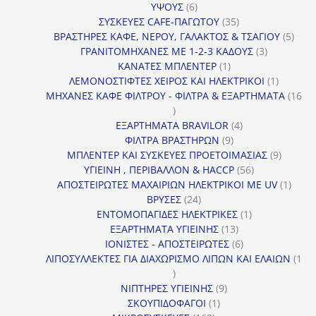
6
ΥΨΟΥΣ
6
προϊόντα
35
ΣΥΣΚΕΥΕΣ CAFE-ΠΑΓΩΤΟΥ
35
προϊόντα
5
ΒΡΑΣΤΗΡΕΣ ΚΑΦΕ, ΝΕΡΟΥ, ΓΑΛΑΚΤΟΣ & ΤΣΑΓΙΟΥ
5
3
προϊ
ΓΡΑΝΙΤΟΜΗΧΑΝΕΣ ΜΕ 1-2-3 ΚΑΔΟΥΣ
3
1
προϊόντα
ΚΑΝΑΤΕΣ ΜΠΛΕΝΤΕΡ
1
προϊόν
1
ΛΕΜΟΝΟΣΤΙΦΤΕΣ ΧΕΙΡΟΣ ΚΑΙ ΗΛΕΚΤΡΙΚΟΙ
1
προϊόν
ΜΗΧΑΝΕΣ ΚΑΦΕ ΦΙΛΤΡΟΥ - ΦΙΛΤΡΑ & ΕΞΑΡΤΗΜΑΤΑ
16
16
προϊόντα
4
ΕΞΑΡΤΗΜΑΤΑ BRAVILOR
4
9
προϊόντα
ΦΙΛΤΡΑ ΒΡΑΣΤΗΡΩΝ
9
προϊόντα
9
ΜΠΛΕΝΤΕΡ ΚΑΙ ΣΥΣΚΕΥΕΣ ΠΡΟΕΤΟΙΜΑΣΙΑΣ
9
56
προϊόντ
ΥΓΙΕΙΝΗ , ΠΕΡΙΒΑΛΛΟΝ & HACCP
56
προϊόντα
1
ΑΠΟΣΤΕΙΡΩΤΕΣ ΜΑΧΑΙΡΙΩΝ ΗΛΕΚΤΡΙΚΟΙ ΜΕ UV
1
24
προϊό
ΒΡΥΣΕΣ
24
προϊόντα
1
ΕΝΤΟΜΟΠΑΓΙΔΕΣ ΗΛΕΚΤΡΙΚΕΣ
1
13
προϊόν
ΕΞΑΡΤΗΜΑΤΑ ΥΓΙΕΙΝΗΣ
13
προϊόντα
6
ΙΟΝΙΣΤΕΣ - ΑΠΟΣΤΕΙΡΩΤΕΣ
6
προϊόντα
ΛΙΠΟΣΥΛΛΕΚΤΕΣ ΓΙΑ ΔΙΑΧΩΡΙΣΜΟ ΛΙΠΩΝ ΚΑΙ ΕΛΑΙΩΝ
1
1
προϊόν
9
ΝΙΠΤΗΡΕΣ ΥΓΙΕΙΝΗΣ
9
1
προϊόντα
ΣΚΟΥΠΙΔΟΦΑΓΟΙ
1