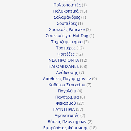
προϊόντα
1
Πολτοποιητές
1
προϊόν
15
Πολυκοπτικά
15
1
προϊόντα
Σαλαμάνδρες
1
1
προϊόν
Σουπιέρες
1
προϊόν
3
Συσκευές Pancake
3
προϊόντα
1
Συσκευές για Hot Dog
1
2
προϊόν
Ταχυζυμωτήρια
2
12
προϊόντα
Τοστιέρες
12
12
προϊόντα
Φριτέζες
12
προϊόντα
12
ΝΕΑ ΠΡΟΪΟΝΤΑ
12
προϊόντα
68
ΠΑΓΟΜΗΧΑΝΕΣ
68
7
προϊόντα
Ανάδευσης
7
προϊόντα
9
Αποθήκες Παγομηχανών
9
7
προϊόντα
Καθέτου Στοιχείου
7
4
προϊόντα
Παγολέπι
4
προϊόντα
8
Παγότριμμα
8
27
προϊόντα
Ψεκασμού
27
57
προϊόντα
ΠΛΥΝΤΗΡΙΑ
57
προϊόντα
2
Αφαλατωτές
2
προϊόντα
2
Βάσεις Πλυντηρίων
2
προϊόντα
18
Εμπρόσθιας Φόρτωσης
18