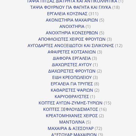
προϊόντα
1
ΤΑΨΙΑ ΠΙΤΣΑΣ ΔΙΑΤΡΗΤΑ ΚΑΙ ΑΝΤΙΚΟΛΛΗΤΙΚΑ
1
18
προϊόν
ΤΑΨΙΑ ΦΟΥΡΝΟΥ ΓΙΑ ΦΑΓΗΤΑ ΚΑΙ ΓΛΥΚΑ
18
311
προϊόντ
ΕΡΓΑΛΕΙΑ ΚΟΥΖΙΝΑΣ
311
προϊόντα
5
ΑΚΟΝΙΣΤΗΡΙΑ ΜΑΧΑΙΡΙΩΝ
5
1
προϊόντα
ΑΝΟΙΧΤΗΡΙΑ
1
προϊόν
5
ΑΝΟΙΧΤΗΡΙΑ ΚΟΝΣΕΡΒΩΝ
5
προϊόντα
3
ΑΠΟΦΛΟΙΩΤΕΣ ΧΕΙΡΟΣ ΦΡΟΥΤΩΝ
3
προϊόντα
12
ΑΥΓΟΔΑΡΤΕΣ ΑΝΟΞΕΙΔΩΤΟΙ ΚΑΙ ΣΙΛΙΚΟΝΗΣ
12
3
προϊόν
ΑΦΑΙΡΕΤΕΣ ΚΟΤΣΑΝΙΩΝ
3
3
προϊόντα
ΔΙΑΦΟΡΑ ΕΡΓΑΛΕΙΑ
3
προϊόντα
1
ΔΙΑΧΩΡΙΣΤΕΣ ΑΥΓΟΥ
1
προϊόν
2
ΔΙΑΧΩΡΙΣΤΕΣ ΦΡΟΥΤΩΝ
2
3
προϊόντα
ΕΙΔΗ ΚΡΕΟΠΩΛΕΙΟΥ
3
προϊόντα
8
ΕΡΓΑΛΕΙΑ ΓΙΑ ΤΡΥΠΕΣ
8
προϊόντα
2
ΚΑΘΑΡΙΣΤΕΣ ΨΑΡΙΩΝ
2
1
προϊόντα
ΚΑΡΥΟΘΡΑΥΣΤΕΣ
1
προϊόν
15
ΚΟΠΤΕΣ ΑΥΓΩΝ-ΖΥΜΗΣ-ΤΥΡΙΩΝ
15
16
προϊόντα
ΚΟΠΤΕΣ ΞΕΦΛΟΥΔΙΣΜΑΤΟΣ
16
2
προϊόντα
ΚΡΕΑΤΟΜΗΧΑΝΕΣ ΧΕΙΡΟΣ
2
5
προϊόντα
ΜΑΝΤΟΛΙΝΑ
5
προϊόντα
72
ΜΑΧΑΙΡΙΑ & ΑΞΕΣΟΥΑΡ
72
προϊόντα
3
ΑΞΕΣΟΥΑΡ ΜΑΧΑΙΡΙΩΝ
3