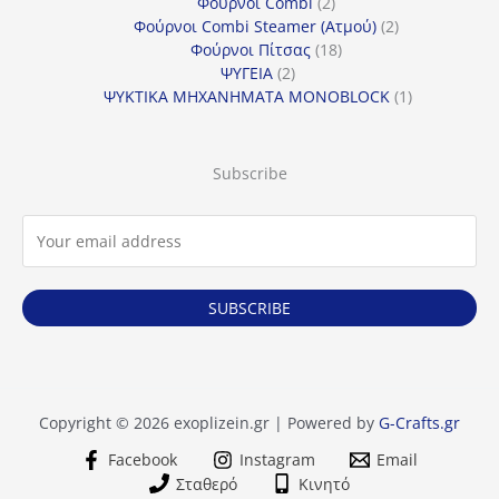
προϊόντα
2
Φούρνοι Combi
2
προϊόντα
2
Φούρνοι Combi Steamer (Ατμού)
2
18
προϊόντα
Φούρνοι Πίτσας
18
2
προϊόντα
ΨΥΓΕΙΑ
2
προϊόντα
1
ΨΥΚΤΙΚΑ ΜΗΧΑΝΗΜΑΤΑ MONOBLOCK
1
προϊόν
Subscribe
SUBSCRIBE
Copyright © 2026 exoplizein.gr | Powered by
G-Crafts.gr
Facebook
Instagram
Email
Σταθερό
Κινητό