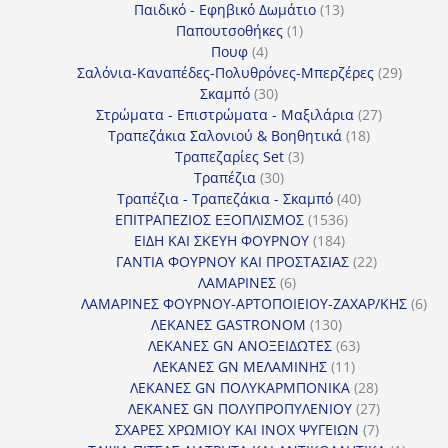
13
προϊόντα
Παιδικό - Εφηβικό Δωμάτιο
13
1
προϊόντα
Παπουτσοθήκες
1
4
προϊόν
Πουφ
4
προϊόντα
29
Σαλόνια-Καναπέδες-Πολυθρόνες-Μπερζέρες
29
30
προϊόν
Σκαμπό
30
προϊόντα
27
Στρώματα - Επιστρώματα - Μαξιλάρια
27
18
προϊόντα
Τραπεζάκια Σαλονιού & Βοηθητικά
18
3
προϊόντα
Τραπεζαρίες Set
3
30
προϊόντα
Τραπέζια
30
προϊόντα
40
Τραπέζια - Τραπεζάκια - Σκαμπό
40
1536
προϊόντα
ΕΠΙΤΡΑΠΕΖΙΟΣ ΕΞΟΠΛΙΣΜΟΣ
1536
184
προϊόντα
ΕΙΔΗ ΚΑΙ ΣΚΕΥΗ ΦΟΥΡΝΟΥ
184
προϊόντα
22
ΓΑΝΤΙΑ ΦΟΥΡΝΟΥ ΚΑΙ ΠΡΟΣΤΑΣΙΑΣ
22
6
προϊόντα
ΛΑΜΑΡΙΝΕΣ
6
προϊόντα
6
ΛΑΜΑΡΙΝΕΣ ΦΟΥΡΝΟΥ-ΑΡΤΟΠΟΙΕΙΟΥ-ΖΑΧΑΡ/ΚΗΣ
6
130
προ
ΛΕΚΑΝΕΣ GASTRONOM
130
προϊόντα
63
ΛΕΚΑΝΕΣ GN ΑΝΟΞΕΙΔΩΤΕΣ
63
11
προϊόντα
ΛΕΚΑΝΕΣ GN ΜΕΛΑΜΙΝΗΣ
11
προϊόντα
28
ΛΕΚΑΝΕΣ GN ΠΟΛΥΚΑΡΜΠΟΝΙΚΑ
28
προϊόντα
27
ΛΕΚΑΝΕΣ GN ΠΟΛΥΠΡΟΠΥΛΕΝΙΟΥ
27
7
προϊόντα
ΣΧΑΡΕΣ ΧΡΩΜΙΟΥ ΚΑΙ INOX ΨΥΓΕΙΩΝ
7