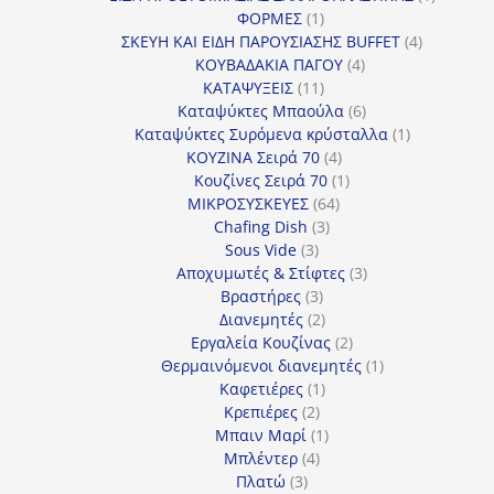
1
προϊόν
ΦΟΡΜΕΣ
1
προϊόν
4
ΣΚΕΥΗ ΚΑΙ ΕΙΔΗ ΠΑΡΟΥΣΙΑΣΗΣ BUFFET
4
4
προϊόντα
ΚΟΥΒΑΔΑΚΙΑ ΠΑΓΟΥ
4
11
προϊόντα
ΚΑΤΑΨΥΞΕΙΣ
11
προϊόντα
6
Καταψύκτες Μπαούλα
6
προϊόντα
1
Καταψύκτες Συρόμενα κρύσταλλα
1
4
προϊόν
ΚΟΥΖΙΝΑ Σειρά 70
4
προϊόντα
1
Κουζίνες Σειρά 70
1
64
προϊόν
ΜΙΚΡΟΣΥΣΚΕΥΕΣ
64
3
προϊόντα
Chafing Dish
3
3
προϊόντα
Sous Vide
3
προϊόντα
3
Αποχυμωτές & Στίφτες
3
3
προϊόντα
Βραστήρες
3
προϊόντα
2
Διανεμητές
2
προϊόντα
2
Εργαλεία Κουζίνας
2
προϊόντα
1
Θερμαινόμενοι διανεμητές
1
1
προϊόν
Καφετιέρες
1
2
προϊόν
Κρεπιέρες
2
προϊόντα
1
Μπαιν Μαρί
1
4
προϊόν
Μπλέντερ
4
3
προϊόντα
Πλατώ
3