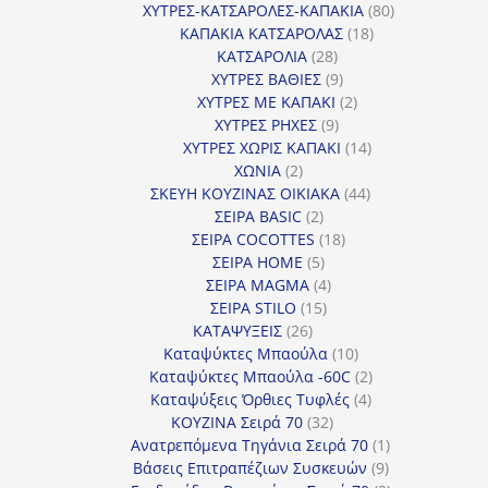
προϊόντα
80
ΧΥΤΡΕΣ-ΚΑΤΣΑΡΟΛΕΣ-ΚΑΠΑΚΙΑ
80
18
προϊόντα
ΚΑΠΑΚΙΑ ΚΑΤΣΑΡΟΛΑΣ
18
28
προϊόντα
ΚΑΤΣΑΡΟΛΙΑ
28
προϊόντα
9
ΧΥΤΡΕΣ ΒΑΘΙΕΣ
9
προϊόντα
2
ΧΥΤΡΕΣ ΜΕ ΚΑΠΑΚΙ
2
9
προϊόντα
ΧΥΤΡΕΣ ΡΗΧΕΣ
9
προϊόντα
14
ΧΥΤΡΕΣ ΧΩΡΙΣ ΚΑΠΑΚΙ
14
2
προϊόντα
ΧΩΝΙΑ
2
προϊόντα
44
ΣΚΕΥΗ ΚΟΥΖΙΝΑΣ ΟΙΚΙΑΚΑ
44
2
προϊόντα
ΣΕΙΡΑ BASIC
2
προϊόντα
18
ΣΕΙΡΑ COCOTTES
18
5
προϊόντα
ΣΕΙΡΑ HOME
5
προϊόντα
4
ΣΕΙΡΑ MAGMA
4
15
προϊόντα
ΣΕΙΡΑ STILO
15
26
προϊόντα
ΚΑΤΑΨΥΞΕΙΣ
26
προϊόντα
10
Καταψύκτες Μπαούλα
10
προϊόντα
2
Καταψύκτες Μπαούλα -60C
2
4
προϊόντα
Καταψύξεις Όρθιες Τυφλές
4
32
προϊόντα
ΚΟΥΖΙΝΑ Σειρά 70
32
προϊόντα
1
Ανατρεπόμενα Τηγάνια Σειρά 70
1
9
προϊόν
Βάσεις Επιτραπέζιων Συσκευών
9