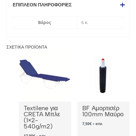
ΕΠΙΠΛΈΟΝ ΠΛΗΡΟΦΟΡΊΕΣ
Βάρος
6 κ.
ΣΧΕΤΙΚΆ ΠΡΟΪΌΝΤΑ
Textilene για
BF Αμορτισέρ
CRETA Μπλε
100mm Μαύρο
(1×2-
7,50
€
+ ΦΠΑ
540g/m2)
17,00
€
+ ΦΠΑ