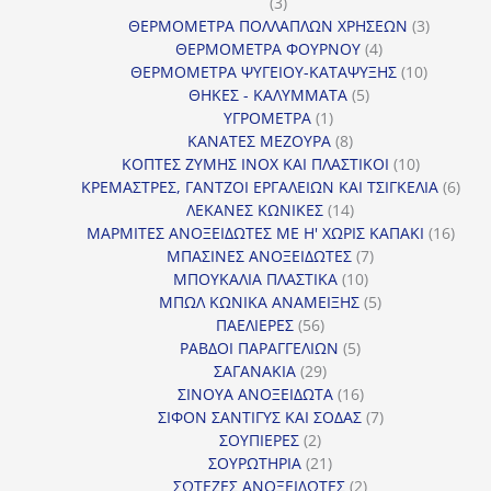
3
3
προϊόντα
3
ΘΕΡΜΟΜΕΤΡΑ ΠΟΛΛΑΠΛΩΝ ΧΡΗΣΕΩΝ
3
4
προϊόντ
ΘΕΡΜΟΜΕΤΡΑ ΦΟΥΡΝΟΥ
4
προϊόντα
10
ΘΕΡΜΟΜΕΤΡΑ ΨΥΓΕΙΟΥ-ΚΑΤΑΨΥΞΗΣ
10
5
προϊόντα
ΘΗΚΕΣ - ΚΑΛΥΜΜΑΤΑ
5
1
προϊόντα
ΥΓΡΟΜΕΤΡΑ
1
προϊόν
8
ΚΑΝΑΤΕΣ ΜΕΖΟΥΡΑ
8
προϊόντα
10
ΚΟΠΤΕΣ ΖΥΜΗΣ INOX ΚΑΙ ΠΛΑΣΤΙΚΟΙ
10
προϊόντα
6
ΚΡΕΜΑΣΤΡΕΣ, ΓΑΝΤΖΟΙ ΕΡΓΑΛΕΙΩΝ ΚΑΙ ΤΣΙΓΚΕΛΙΑ
6
14
προϊ
ΛΕΚΑΝΕΣ ΚΩΝΙΚΕΣ
14
προϊόντα
16
ΜΑΡΜΙΤΕΣ ΑΝΟΞΕΙΔΩΤΕΣ ΜΕ Η' ΧΩΡΙΣ ΚΑΠΑΚΙ
16
7
προϊ
ΜΠΑΣΙΝΕΣ ΑΝΟΞΕΙΔΩΤΕΣ
7
10
προϊόντα
ΜΠΟΥΚΑΛΙΑ ΠΛΑΣΤΙΚΑ
10
προϊόντα
5
ΜΠΩΛ ΚΩΝΙΚΑ ΑΝΑΜΕΙΞΗΣ
5
56
προϊόντα
ΠΑΕΛΙΕΡΕΣ
56
προϊόντα
5
ΡΑΒΔΟΙ ΠΑΡΑΓΓΕΛΙΩΝ
5
29
προϊόντα
ΣΑΓΑΝΑΚΙΑ
29
προϊόντα
16
ΣΙΝΟΥΑ ΑΝΟΞΕΙΔΩΤΑ
16
προϊόντα
7
ΣΙΦΟΝ ΣΑΝΤΙΓΥΣ ΚΑΙ ΣΟΔΑΣ
7
2
προϊόντα
ΣΟΥΠΙΕΡΕΣ
2
προϊόντα
21
ΣΟΥΡΩΤΗΡΙΑ
21
προϊόντα
2
ΣΩΤΕΖΕΣ ΑΝΟΞΕΙΔΩΤΕΣ
2