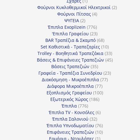
προϊόν
1
Σχάρες
1
προϊόν
2
Φούρνοι Κυκλοθερμικοί Ηλεκτρικοί
2
4
προϊόντα
Φούρνοι Πίτσας
4
2
προϊόντα
ΨΥΓΕΙΑ
2
προϊόντα
776
Έπιπλα Exoplizein
776
προϊόντα
23
'Επιπλα Γραφείου
23
προϊόντα
68
BAR Τραπέζια & Σκαμπό
68
προϊόντα
10
Set Καθιστικά - Τραπεζαρίες
10
προϊόντα
33
Trolley - Βοηθητικά Τραπεζάκια
33
προϊόντα
45
Βάσεις & Επιφάνειες Τραπεζιών
45
35
προϊόντα
Βάσεις Τραπεζιών
35
προϊόντα
23
Γραφεία - Τραπέζια Συνεδρίου
23
77
προϊόντα
Διακόσμηση - Μικροέπιπλα
77
77
προϊόντα
Διάφορα Μικροέπιπλα
77
προϊόντα
100
Εξοπλισμός Γραφείου
100
186
προϊόντα
Εξωτερικός Χώρος
186
776
προϊόντα
Έπιπλα
776
προϊόντα
6
Έπιπλα TV - Κονσόλες
6
32
προϊόντα
Έπιπλα Σαλονιού
32
προϊόντα
76
Έπιπλα Υπνοδωματίου
76
10
προϊόντα
Επιφάνειες Τραπεζιών
10
1
προϊόντα
Ερμάρια - Ντουλάπες
1