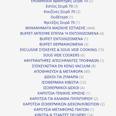
προϊόντα
2
Επιδαπέδιοι Βραστήρες Σειρά 70
2
3
προϊόντα
Εστίες Σειρά 70
3
προϊόντα
2
Κουζίνες Σειρά 70
2
1
προϊόντα
Ουδέτερα
1
προϊόν
1
Φριτέζες Σειρά 70
1
προϊόν
444
ΜΗΧΑΝΗΜΑΤΑ ΜΑΖΙΚΗΣ ΕΣΤΙΑΣΗΣ
444
προϊόντα
4
BUFFET-ΜΠΟΥΦΕ ΕΠΙΠΛΑ 'Η ΕΝΤΟΙΧΙΖΟΜΕΝΑ
4
1
προϊόν
BUFFET ΕΝΤΟΙΧΙΖΟΜΕΝΑ
1
προϊόν
3
BUFFET ΘΕΡΜΑΙΝΟΜΕΝΑ
3
προϊόντα
15
EXCLUSIVE ΣΥΣΚΕΥΕΣ & SOUS VIDE COOKING
15
6
προϊόν
SOUS VIDE COOKERS
6
προϊόντα
1
ΑΦΥΓΡΑΝΤΗΡΕΣ ΑΠΟΞΗΡΑΝΤΕΣ ΤΡΟΦΙΜΩΝ
1
8
προϊόν
ΣΥΣΚΕΥΑΣΤΙΚΑ ΕΝ ΚΕΝΩ VACUUM
8
40
προϊόντα
ΑΠΟΘΗΚΕΥΣΗ & ΜΕΤΑΦΟΡΑ
40
3
προϊόντα
ΔΙΣΚΟΙ ΓΙΑ ΖΥΜΑΡΙΑ
3
προϊόντα
12
ΙΣΟΘΕΡΜΙΚΑ ΚΙΒΩΤΙΑ
12
4
προϊόντα
ΙΣΟΘΕΡΜΙΚΟΙ ΔΙΣΚΟΙ
4
προϊόντα
1
ΚΑΡΟΤΣΙΑ ΓΕΝΙΚΗΣ ΧΡΗΣΗΣ
1
προϊόν
2
ΚΑΡΟΤΣΙΑ ΓΙΑ ΚΑΛΑΘΙΑ ΠΛΥΝΤΗΡΙΟΥ
2
προϊόντα
2
ΚΑΡΟΤΣΙΑ ΙΣΟΘΕΡΜΙΚΩΝ ΔΙΣΚΩΝ/ΚΙΒΩΤΙΩΝ
2
1
προϊόν
ΚΑΡΟΤΣΙΑ ΜΕΤΑΦΟΡΑΣ ΠΙΑΤΩΝ
1
14
προϊόν
ΚΙΒΩΤΙΑ & ΤΣΑΝΤΕΣ DELIVERY
14