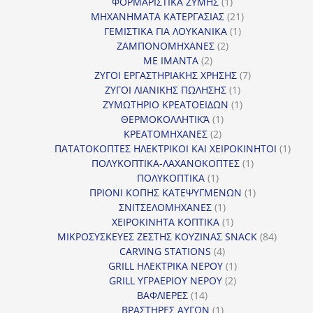
1
προϊό
ΦΟΡΜΑΡΙΣΤΙΚΑ ΖΥΜΗΣ
1
προϊόν
21
ΜΗΧΑΝΗΜΑΤΑ ΚΑΤΕΡΓΑΣΙΑΣ
21
1
προϊόντα
ΓΕΜΙΣΤΙΚΑ ΓΙΑ ΛΟΥΚΑΝΙΚΑ
1
2
προϊόν
ΖΑΜΠΟΝΟΜΗΧΑΝΕΣ
2
2
προϊόντα
ΜΕ ΙΜΑΝΤΑ
2
προϊόντα
7
ΖΥΓΟΙ ΕΡΓΑΣΤΗΡΙΑΚΗΣ ΧΡΗΣΗΣ
7
1
προϊόντα
ΖΥΓΟΙ ΛΙΑΝΙΚΗΣ ΠΩΛΗΣΗΣ
1
προϊόν
1
ΖΥΜΩΤΗΡΙΟ ΚΡΕΑΤΟΕΙΔΩΝ
1
1
προϊόν
ΘΕΡΜΟΚΟΛΛΗΤΙΚΆ
1
2
προϊόν
ΚΡΕΑΤΟΜΗΧΑΝΕΣ
2
προϊόντα
1
ΠΑΤΑΤΟΚΟΠΤΕΣ ΗΛΕΚΤΡΙΚΟΙ ΚΑΙ ΧΕΙΡΟΚΙΝΗΤΟΙ
1
1
προϊ
ΠΟΛΥΚΟΠΤΙΚΑ-ΛΑΧΑΝΟΚΟΠΤΕΣ
1
1
προϊόν
ΠΟΛΥΚΟΠΤΙΚΑ
1
προϊόν
1
ΠΡΙΟΝΙ ΚΟΠΗΣ ΚΑΤΕΨΥΓΜΕΝΩΝ
1
1
προϊόν
ΣΝΙΤΣΕΛΟΜΗΧΑΝΕΣ
1
προϊόν
1
ΧΕΙΡΟΚΙΝΗΤΑ ΚΟΠΤΙΚΑ
1
προϊόν
84
ΜΙΚΡΟΣΥΣΚΕΥΕΣ ΖΕΣΤΗΣ ΚΟΥΖΙΝΑΣ SNACK
84
4
προϊόντ
CARVING STATIONS
4
προϊόντα
1
GRILL ΗΛΕΚΤΡΙΚΑ ΝΕΡΟΥ
1
2
προϊόν
GRILL ΥΓΡΑΕΡΙΟΥ ΝΕΡΟΥ
2
14
προϊόντα
ΒΑΦΛΙΕΡΕΣ
14
προϊόντα
1
ΒΡΑΣΤΗΡΕΣ ΑΥΓΩΝ
1