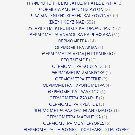
προϊόντα
2
ΤΡΥΦΕΡΟΠΟΙΗΤΕΣ ΚΡΕΑΤΟΣ ΜΠΑΤΕΣ ΣΦΥΡΙΑ
2
2
προϊόν
ΦΟΡΜΕΣ ΔΙΑΜΟΡΦΩΣΗΣ ΑΥΓΩΝ
2
προϊόντα
9
ΨΑΛΙΔΙΑ ΓΕΝΙΚΗΣ ΧΡΗΣΗΣ ΚΑΙ ΚΟΥΖΙΝΑΣ
9
552
προϊόντα
ΣΚΕΥΗ ΚΟΥΖΙΝΑΣ
552
προϊόντα
7
ΖΥΓΑΡΙΕΣ ΗΛΕΚΤΡΟΝΙΚΕΣ ΚΑΙ ΩΡΟΛΟΓΙΑΚΕΣ
7
61
προϊόν
ΘΕΡΜΟΜΕΤΡΑ ΑΝΑΛΟΓΙΚΑ ΚΑΙ ΨΗΦΙΑΚΑ
61
14
προϊόντ
ΘΕΡΜΟΜΕΤΡΑ
14
προϊόντα
1
ΘΕΡΜΟΜΕΤΡΑ ΑΚΙΔΑ
1
προϊόν
ΘΕΡΜΟΜΕΤΡΑ ΑΚΙΔΑ|ΕΠΙΤΡΑΠΕΖΙΟΣ
10
ΕΞΟΠΛΙΣΜΟΣ
10
προϊόντα
2
ΘΕΡΜΟΜΕΤΡΑ SOUS VIDE
2
προϊόντα
1
ΘΕΡΜΟΜΕΤΡΑ ΑΔΙΑΒΡΟΧΑ
1
2
προϊόν
ΘΕΡΜΟΜΕΤΡΑ ΤΣΕΠΗΣ
2
προϊόντα
4
ΘΕΡΜΟΜΕΤΡΑ - ΧΡΟΝΟΜΕΤΡΑ
4
1
προϊόντα
ΘΕΡΜΟΜΕΤΡΑ ΓΑΛΑΚΤΟΣ
1
2
προϊόν
ΘΕΡΜΟΜΕΤΡΑ ΖΑΧΑΡΗΣ
2
προϊόντα
3
ΘΕΡΜΟΜΕΤΡΑ ΚΡΕΑΤΟΣ
3
προϊόντα
1
ΘΕΡΜΟΜΕΤΡΑ ΛΑΔΙΟΥ/ΤΗΓΑΝΙΣΜΑΤΟΣ
1
1
προϊόν
ΘΕΡΜΟΜΕΤΡΑ ΜΑΓΝΗΤΙΚΑ
1
προϊόν
5
ΘΕΡΜΟΜΕΤΡΑ ΜΕ ΥΠΕΡΥΘΡΕΣ
5
προϊόντα
ΘΕΡΜΟΜΕΤΡΑ ΠΗΡΟΥΝΕΣ - ΚΟΥΤΑΛΕΣ - ΣΠΑΤΟΥΛΕΣ