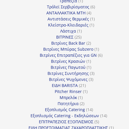
1
προϊόν
Τραπέζια
1
προϊόν
6
Τρόλεϊ Σερβιρίσματος
6
4
προϊόντα
ΑΝΤΑΛΛΑΚΤΙΚΑ MTH
4
προϊόντα
1
Αντιστάσεις θερμικές
1
1
προϊόν
Κλείστρα-Κλειδαριές
1
1
προϊόν
Λάστιχα
1
25
προϊόν
ΒΙΤΡΙΝΕΣ
25
προϊόντα
2
Βιτρίνες Back Bar
2
προϊόντα
1
Βιτρίνες Mπύρας Subzero
1
προϊόν
6
Βιτρίνες Επιτραπέζιες για GN
6
1
προϊόντα
Βιτρίνες Κρασιών
1
προϊόν
1
Βιτρίνες Παγωτού
1
προϊόν
3
Βιτρίνες Συντήρησης
3
3
προϊόντα
Βιτρίνες Ψυχόμενες
3
21
προϊόντα
ΕΙΔΗ BARISTA
21
προϊόντα
1
Pitcher Rinser
1
1
προϊόν
Μπρελόκ
1
προϊόν
2
Πατητήρια
2
προϊόντα
14
Εξοπλισμός Catering
14
προϊόντα
14
Εξοπλισμός Catering - Εκδηλώσεων
14
5
προϊόντα
ΕΠΙΤΡΑΠΕΖΙΟΣ ΕΞΟΠΛΙΣΜΟΣ
5
προϊόντα
1
ΕΙΔΗ ΠΡΟΕΤΟΙΜΑΣΙΑΣ ΖΑΧΑΡΟΠΛΑΣΤΙΚΗΣ
1