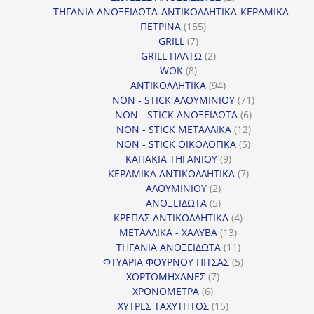
προϊόντα
ΤΗΓΑΝΙΑ ΑΝΟΞΕΙΔΩΤΑ-ΑΝΤΙΚΟΛΛΗΤΙΚΑ-ΚΕΡΑΜΙΚΑ-
155
ΠΕΤΡΙΝΑ
155
7
προϊόντα
GRILL
7
προϊόντα
2
GRILL ΠΛΑΤΩ
2
8
προϊόντα
WOK
8
προϊόντα
94
ΑΝΤΙΚΟΛΛΗΤΙΚΑ
94
προϊόντα
71
NON - STICK ΑΛΟΥΜΙΝΙΟΥ
71
6
προϊόντα
NON - STICK ΑΝΟΞΕΙΔΩΤΑ
6
12
προϊόντα
NON - STICK ΜΕΤΑΛΛΙΚΑ
12
5
προϊόντα
NON - STICK ΟΙΚΟΛΟΓΙΚΑ
5
9
προϊόντα
ΚΑΠΑΚΙΑ ΤΗΓΑΝΙΟΥ
9
προϊόντα
7
ΚΕΡΑΜΙΚΑ ΑΝΤΙΚΟΛΛΗΤΙΚΑ
7
2
προϊόντα
ΑΛΟΥΜΙΝΙΟΥ
2
προϊόντα
5
ΑΝΟΞΕΙΔΩΤΑ
5
προϊόντα
4
ΚΡΕΠΑΣ ΑΝΤΙΚΟΛΛΗΤΙΚΑ
4
13
προϊόντα
ΜΕΤΑΛΛΙΚΑ - ΧΑΛΥΒΑ
13
προϊόντα
11
ΤΗΓΑΝΙΑ ΑΝΟΞΕΙΔΩΤΑ
11
προϊόντα
5
ΦΤΥΑΡΙΑ ΦΟΥΡΝΟΥ ΠΙΤΣΑΣ
5
7
προϊόντα
ΧΟΡΤΟΜΗΧΑΝΕΣ
7
6
προϊόντα
ΧΡΟΝΟΜΕΤΡΑ
6
προϊόντα
15
ΧΥΤΡΕΣ ΤΑΧΥΤΗΤΟΣ
15