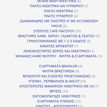
προϊόν
6
ΜΠΑΙΝ ΜΑΡΙ ΗΛΕΚΤΡΙΚΑ
6
προϊόντα
7
ΠΛΑΤΩ ΗΛΕΚΤΡΙΚΑ ΚΑΙ ΥΓΡΑΕΡΙΟΥ
7
1
προϊόντα
ΠΛΑΤΩ ΗΛΕΚΤΡΙΚΑ
1
6
προϊόν
ΠΛΑΤΩ ΥΓΡΑΕΡΙΟΥ
6
προϊόντα
ΣΑΛΑΜΑΝΔΡΕΣ ΜΕ ΠΙΑΣΤΡΕΣ Η' ΜΕ ΑΥΞΟΜΕΙΩΣΗ
6
ΥΨΟΥΣ
6
προϊόντα
35
ΣΥΣΚΕΥΕΣ CAFE-ΠΑΓΩΤΟΥ
35
προϊόντα
5
ΒΡΑΣΤΗΡΕΣ ΚΑΦΕ, ΝΕΡΟΥ, ΓΑΛΑΚΤΟΣ & ΤΣΑΓΙΟΥ
5
3
προϊ
ΓΡΑΝΙΤΟΜΗΧΑΝΕΣ ΜΕ 1-2-3 ΚΑΔΟΥΣ
3
1
προϊόντα
ΚΑΝΑΤΕΣ ΜΠΛΕΝΤΕΡ
1
προϊόν
1
ΛΕΜΟΝΟΣΤΙΦΤΕΣ ΧΕΙΡΟΣ ΚΑΙ ΗΛΕΚΤΡΙΚΟΙ
1
προϊόν
ΜΗΧΑΝΕΣ ΚΑΦΕ ΦΙΛΤΡΟΥ - ΦΙΛΤΡΑ & ΕΞΑΡΤΗΜΑΤΑ
16
16
προϊόντα
4
ΕΞΑΡΤΗΜΑΤΑ BRAVILOR
4
9
προϊόντα
ΦΙΛΤΡΑ ΒΡΑΣΤΗΡΩΝ
9
προϊόντα
9
ΜΠΛΕΝΤΕΡ ΚΑΙ ΣΥΣΚΕΥΕΣ ΠΡΟΕΤΟΙΜΑΣΙΑΣ
9
56
προϊόντ
ΥΓΙΕΙΝΗ , ΠΕΡΙΒΑΛΛΟΝ & HACCP
56
προϊόντα
1
ΑΠΟΣΤΕΙΡΩΤΕΣ ΜΑΧΑΙΡΙΩΝ ΗΛΕΚΤΡΙΚΟΙ ΜΕ UV
1
24
προϊό
ΒΡΥΣΕΣ
24
προϊόντα
1
ΕΝΤΟΜΟΠΑΓΙΔΕΣ ΗΛΕΚΤΡΙΚΕΣ
1
13
προϊόν
ΕΞΑΡΤΗΜΑΤΑ ΥΓΙΕΙΝΗΣ
13
προϊόντα
6
ΙΟΝΙΣΤΕΣ - ΑΠΟΣΤΕΙΡΩΤΕΣ
6