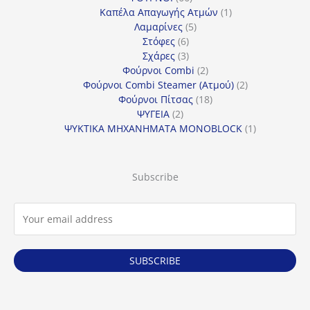
προϊόντα
1
Καπέλα Απαγωγής Ατμών
1
5
προϊόν
Λαμαρίνες
5
6
προϊόντα
Στόφες
6
προϊόντα
3
Σχάρες
3
προϊόντα
2
Φούρνοι Combi
2
προϊόντα
2
Φούρνοι Combi Steamer (Ατμού)
2
18
προϊόντα
Φούρνοι Πίτσας
18
2
προϊόντα
ΨΥΓΕΙΑ
2
προϊόντα
1
ΨΥΚΤΙΚΑ ΜΗΧΑΝΗΜΑΤΑ MONOBLOCK
1
προϊόν
Subscribe
SUBSCRIBE