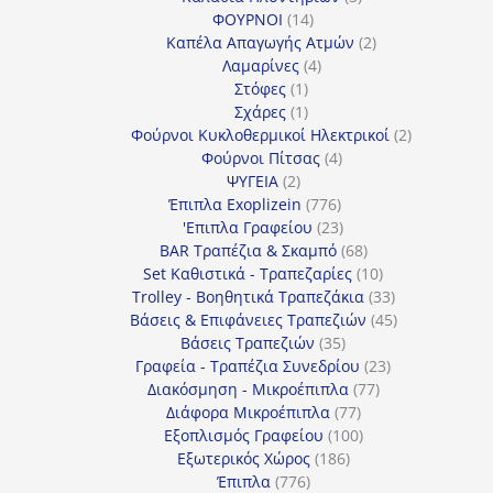
14
προϊόντα
ΦΟΥΡΝΟΙ
14
προϊόντα
2
Καπέλα Απαγωγής Ατμών
2
4
προϊόντα
Λαμαρίνες
4
1
προϊόντα
Στόφες
1
προϊόν
1
Σχάρες
1
προϊόν
2
Φούρνοι Κυκλοθερμικοί Ηλεκτρικοί
2
4
προϊόντα
Φούρνοι Πίτσας
4
2
προϊόντα
ΨΥΓΕΙΑ
2
προϊόντα
776
Έπιπλα Exoplizein
776
προϊόντα
23
'Επιπλα Γραφείου
23
προϊόντα
68
BAR Τραπέζια & Σκαμπό
68
προϊόντα
10
Set Καθιστικά - Τραπεζαρίες
10
προϊόντα
33
Trolley - Βοηθητικά Τραπεζάκια
33
προϊόντα
45
Βάσεις & Επιφάνειες Τραπεζιών
45
35
προϊόντα
Βάσεις Τραπεζιών
35
προϊόντα
23
Γραφεία - Τραπέζια Συνεδρίου
23
77
προϊόντα
Διακόσμηση - Μικροέπιπλα
77
77
προϊόντα
Διάφορα Μικροέπιπλα
77
προϊόντα
100
Εξοπλισμός Γραφείου
100
186
προϊόντα
Εξωτερικός Χώρος
186
776
προϊόντα
Έπιπλα
776