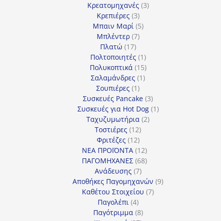
προϊόν
3
Κρεατομηχανές
3
3
προϊόντα
Κρεπιέρες
3
προϊόντα
5
Μπαιν Μαρί
5
7
προϊόντα
Μπλέντερ
7
17
προϊόντα
Πλατώ
17
προϊόντα
1
Πολτοποιητές
1
προϊόν
15
Πολυκοπτικά
15
1
προϊόντα
Σαλαμάνδρες
1
1
προϊόν
Σουπιέρες
1
προϊόν
3
Συσκευές Pancake
3
προϊόντα
1
Συσκευές για Hot Dog
1
2
προϊόν
Ταχυζυμωτήρια
2
12
προϊόντα
Τοστιέρες
12
12
προϊόντα
Φριτέζες
12
προϊόντα
12
ΝΕΑ ΠΡΟΪΟΝΤΑ
12
προϊόντα
68
ΠΑΓΟΜΗΧΑΝΕΣ
68
7
προϊόντα
Ανάδευσης
7
προϊόντα
9
Αποθήκες Παγομηχανών
9
7
προϊόντα
Καθέτου Στοιχείου
7
4
προϊόντα
Παγολέπι
4
προϊόντα
8
Παγότριμμα
8