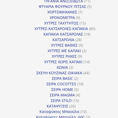
προϊόντα
11
ΤΗΓΑΝΙΑ ΑΝΟΞΕΙΔΩΤΑ
11
προϊόντα
5
ΦΤΥΑΡΙΑ ΦΟΥΡΝΟΥ ΠΙΤΣΑΣ
5
7
προϊόντα
ΧΟΡΤΟΜΗΧΑΝΕΣ
7
6
προϊόντα
ΧΡΟΝΟΜΕΤΡΑ
6
προϊόντα
15
ΧΥΤΡΕΣ ΤΑΧΥΤΗΤΟΣ
15
προϊόντα
80
ΧΥΤΡΕΣ-ΚΑΤΣΑΡΟΛΕΣ-ΚΑΠΑΚΙΑ
80
18
προϊόντα
ΚΑΠΑΚΙΑ ΚΑΤΣΑΡΟΛΑΣ
18
28
προϊόντα
ΚΑΤΣΑΡΟΛΙΑ
28
προϊόντα
9
ΧΥΤΡΕΣ ΒΑΘΙΕΣ
9
προϊόντα
2
ΧΥΤΡΕΣ ΜΕ ΚΑΠΑΚΙ
2
9
προϊόντα
ΧΥΤΡΕΣ ΡΗΧΕΣ
9
προϊόντα
14
ΧΥΤΡΕΣ ΧΩΡΙΣ ΚΑΠΑΚΙ
14
2
προϊόντα
ΧΩΝΙΑ
2
προϊόντα
44
ΣΚΕΥΗ ΚΟΥΖΙΝΑΣ ΟΙΚΙΑΚΑ
44
2
προϊόντα
ΣΕΙΡΑ BASIC
2
προϊόντα
18
ΣΕΙΡΑ COCOTTES
18
5
προϊόντα
ΣΕΙΡΑ HOME
5
προϊόντα
4
ΣΕΙΡΑ MAGMA
4
15
προϊόντα
ΣΕΙΡΑ STILO
15
26
προϊόντα
ΚΑΤΑΨΥΞΕΙΣ
26
προϊόντα
10
Καταψύκτες Μπαούλα
10
προϊόντα
2
Καταψύκτες Μπαούλα -60C
2