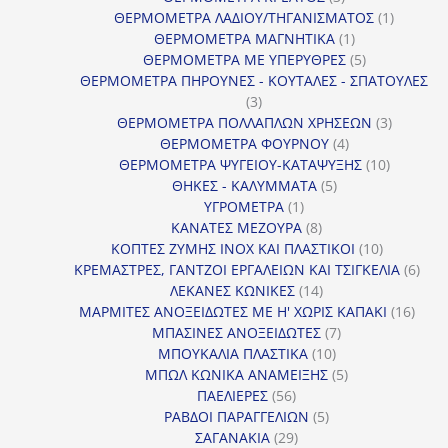
προϊόντα
1
ΘΕΡΜΟΜΕΤΡΑ ΛΑΔΙΟΥ/ΤΗΓΑΝΙΣΜΑΤΟΣ
1
1
προϊόν
ΘΕΡΜΟΜΕΤΡΑ ΜΑΓΝΗΤΙΚΑ
1
προϊόν
5
ΘΕΡΜΟΜΕΤΡΑ ΜΕ ΥΠΕΡΥΘΡΕΣ
5
προϊόντα
ΘΕΡΜΟΜΕΤΡΑ ΠΗΡΟΥΝΕΣ - ΚΟΥΤΑΛΕΣ - ΣΠΑΤΟΥΛΕΣ
3
3
προϊόντα
3
ΘΕΡΜΟΜΕΤΡΑ ΠΟΛΛΑΠΛΩΝ ΧΡΗΣΕΩΝ
3
4
προϊόντ
ΘΕΡΜΟΜΕΤΡΑ ΦΟΥΡΝΟΥ
4
προϊόντα
10
ΘΕΡΜΟΜΕΤΡΑ ΨΥΓΕΙΟΥ-ΚΑΤΑΨΥΞΗΣ
10
5
προϊόντα
ΘΗΚΕΣ - ΚΑΛΥΜΜΑΤΑ
5
1
προϊόντα
ΥΓΡΟΜΕΤΡΑ
1
προϊόν
8
ΚΑΝΑΤΕΣ ΜΕΖΟΥΡΑ
8
προϊόντα
10
ΚΟΠΤΕΣ ΖΥΜΗΣ INOX ΚΑΙ ΠΛΑΣΤΙΚΟΙ
10
προϊόντα
6
ΚΡΕΜΑΣΤΡΕΣ, ΓΑΝΤΖΟΙ ΕΡΓΑΛΕΙΩΝ ΚΑΙ ΤΣΙΓΚΕΛΙΑ
6
14
προϊ
ΛΕΚΑΝΕΣ ΚΩΝΙΚΕΣ
14
προϊόντα
16
ΜΑΡΜΙΤΕΣ ΑΝΟΞΕΙΔΩΤΕΣ ΜΕ Η' ΧΩΡΙΣ ΚΑΠΑΚΙ
16
7
προϊ
ΜΠΑΣΙΝΕΣ ΑΝΟΞΕΙΔΩΤΕΣ
7
10
προϊόντα
ΜΠΟΥΚΑΛΙΑ ΠΛΑΣΤΙΚΑ
10
προϊόντα
5
ΜΠΩΛ ΚΩΝΙΚΑ ΑΝΑΜΕΙΞΗΣ
5
56
προϊόντα
ΠΑΕΛΙΕΡΕΣ
56
προϊόντα
5
ΡΑΒΔΟΙ ΠΑΡΑΓΓΕΛΙΩΝ
5
29
προϊόντα
ΣΑΓΑΝΑΚΙΑ
29