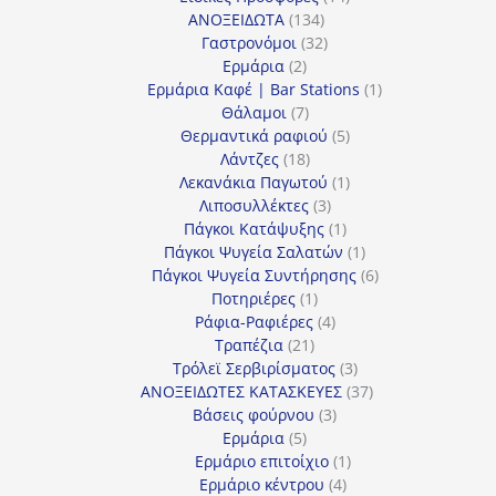
134
προϊόντα
ΑΝΟΞΕΙΔΩΤΑ
134
προϊόντα
32
Γαστρονόμοι
32
2
προϊόντα
Ερμάρια
2
προϊόντα
1
Ερμάρια Καφέ | Bar Stations
1
7
προϊόν
Θάλαμοι
7
προϊόντα
5
Θερμαντικά ραφιού
5
18
προϊόντα
Λάντζες
18
προϊόντα
1
Λεκανάκια Παγωτού
1
3
προϊόν
Λιποσυλλέκτες
3
προϊόντα
1
Πάγκοι Κατάψυξης
1
προϊόν
1
Πάγκοι Ψυγεία Σαλατών
1
προϊόν
6
Πάγκοι Ψυγεία Συντήρησης
6
1
προϊόντα
Ποτηριέρες
1
προϊόν
4
Ράφια-Ραφιέρες
4
21
προϊόντα
Τραπέζια
21
προϊόντα
3
Τρόλεϊ Σερβιρίσματος
3
προϊόντα
37
ΑΝΟΞΕΙΔΩΤΕΣ ΚΑΤΑΣΚΕΥΕΣ
37
3
προϊόντα
Βάσεις φούρνου
3
5
προϊόντα
Ερμάρια
5
προϊόντα
1
Ερμάριο επιτοίχιο
1
4
προϊόν
Ερμάριο κέντρου
4