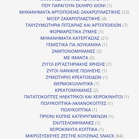
προϊόν
1
ΠΟΥ ΠΑΡΑΓΟΥΝ ΣΚΛΗΡΟ ΧΙΟΝΙ
1
προϊόν
12
ΜΗΧΑΝΗΜΑΤΑ ΑΡΤΟΠΟΙΕΙΑΣ-ΖΑΧΑΡΟΠΛΑΣΤΙΚΗΣ
12
4
προϊ
ΜΙΞΕΡ ΖΑΧΑΡΟΠΛΑΣΤΙΚΗΣ
4
προϊόντα
7
ΤΑΧΥΖΥΜΩΤΗΡΙΑ ΠΙΤΣΑΡΙΑΣ ΚΑΙ ΑΡΤΟΠΟΙΕΙΩΝ
7
1
προϊό
ΦΟΡΜΑΡΙΣΤΙΚΑ ΖΥΜΗΣ
1
προϊόν
21
ΜΗΧΑΝΗΜΑΤΑ ΚΑΤΕΡΓΑΣΙΑΣ
21
1
προϊόντα
ΓΕΜΙΣΤΙΚΑ ΓΙΑ ΛΟΥΚΑΝΙΚΑ
1
2
προϊόν
ΖΑΜΠΟΝΟΜΗΧΑΝΕΣ
2
2
προϊόντα
ΜΕ ΙΜΑΝΤΑ
2
προϊόντα
7
ΖΥΓΟΙ ΕΡΓΑΣΤΗΡΙΑΚΗΣ ΧΡΗΣΗΣ
7
1
προϊόντα
ΖΥΓΟΙ ΛΙΑΝΙΚΗΣ ΠΩΛΗΣΗΣ
1
προϊόν
1
ΖΥΜΩΤΗΡΙΟ ΚΡΕΑΤΟΕΙΔΩΝ
1
1
προϊόν
ΘΕΡΜΟΚΟΛΛΗΤΙΚΆ
1
2
προϊόν
ΚΡΕΑΤΟΜΗΧΑΝΕΣ
2
προϊόντα
1
ΠΑΤΑΤΟΚΟΠΤΕΣ ΗΛΕΚΤΡΙΚΟΙ ΚΑΙ ΧΕΙΡΟΚΙΝΗΤΟΙ
1
1
προϊ
ΠΟΛΥΚΟΠΤΙΚΑ-ΛΑΧΑΝΟΚΟΠΤΕΣ
1
1
προϊόν
ΠΟΛΥΚΟΠΤΙΚΑ
1
προϊόν
1
ΠΡΙΟΝΙ ΚΟΠΗΣ ΚΑΤΕΨΥΓΜΕΝΩΝ
1
1
προϊόν
ΣΝΙΤΣΕΛΟΜΗΧΑΝΕΣ
1
προϊόν
1
ΧΕΙΡΟΚΙΝΗΤΑ ΚΟΠΤΙΚΑ
1
προϊόν
84
ΜΙΚΡΟΣΥΣΚΕΥΕΣ ΖΕΣΤΗΣ ΚΟΥΖΙΝΑΣ SNACK
84