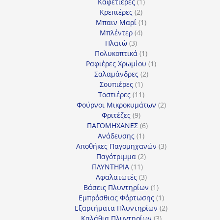
1
προϊόν
Καφετιέρες
1
2
προϊόν
Κρεπιέρες
2
προϊόντα
1
Μπαιν Μαρί
1
4
προϊόν
Μπλέντερ
4
3
προϊόντα
Πλατώ
3
προϊόντα
1
Πολυκοπτικά
1
προϊόν
1
Ραφιέρες Χρωμίου
1
2
προϊόν
Σαλαμάνδρες
2
1
προϊόντα
Σουπιέρες
1
προϊόν
11
Τοστιέρες
11
προϊόντα
2
Φούρνοι Μικροκυμάτων
2
9
προϊόντα
Φριτέζες
9
προϊόντα
6
ΠΑΓΟΜΗΧΑΝΕΣ
6
1
προϊόντα
Ανάδευσης
1
προϊόν
3
Αποθήκες Παγομηχανών
3
2
προϊόντα
Παγότριμμα
2
11
προϊόντα
ΠΛΥΝΤΗΡΙΑ
11
προϊόντα
3
Αφαλατωτές
3
προϊόντα
1
Βάσεις Πλυντηρίων
1
προϊόν
1
Εμπρόσθιας Φόρτωσης
1
προϊόν
2
Εξαρτήματα Πλυντηρίων
2
3
προϊόντα
Καλάθια Πλυντηρίων
3