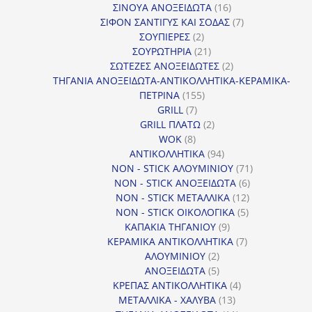
προϊόντα
16
ΣΙΝΟΥΑ ΑΝΟΞΕΙΔΩΤΑ
16
προϊόντα
7
ΣΙΦΟΝ ΣΑΝΤΙΓΥΣ ΚΑΙ ΣΟΔΑΣ
7
2
προϊόντα
ΣΟΥΠΙΕΡΕΣ
2
προϊόντα
21
ΣΟΥΡΩΤΗΡΙΑ
21
προϊόντα
2
ΣΩΤΕΖΕΣ ΑΝΟΞΕΙΔΩΤΕΣ
2
προϊόντα
ΤΗΓΑΝΙΑ ΑΝΟΞΕΙΔΩΤΑ-ΑΝΤΙΚΟΛΛΗΤΙΚΑ-ΚΕΡΑΜΙΚΑ-
155
ΠΕΤΡΙΝΑ
155
7
προϊόντα
GRILL
7
προϊόντα
2
GRILL ΠΛΑΤΩ
2
8
προϊόντα
WOK
8
προϊόντα
94
ΑΝΤΙΚΟΛΛΗΤΙΚΑ
94
προϊόντα
71
NON - STICK ΑΛΟΥΜΙΝΙΟΥ
71
6
προϊόντα
NON - STICK ΑΝΟΞΕΙΔΩΤΑ
6
12
προϊόντα
NON - STICK ΜΕΤΑΛΛΙΚΑ
12
5
προϊόντα
NON - STICK ΟΙΚΟΛΟΓΙΚΑ
5
9
προϊόντα
ΚΑΠΑΚΙΑ ΤΗΓΑΝΙΟΥ
9
προϊόντα
7
ΚΕΡΑΜΙΚΑ ΑΝΤΙΚΟΛΛΗΤΙΚΑ
7
2
προϊόντα
ΑΛΟΥΜΙΝΙΟΥ
2
προϊόντα
5
ΑΝΟΞΕΙΔΩΤΑ
5
προϊόντα
4
ΚΡΕΠΑΣ ΑΝΤΙΚΟΛΛΗΤΙΚΑ
4
13
προϊόντα
ΜΕΤΑΛΛΙΚΑ - ΧΑΛΥΒΑ
13