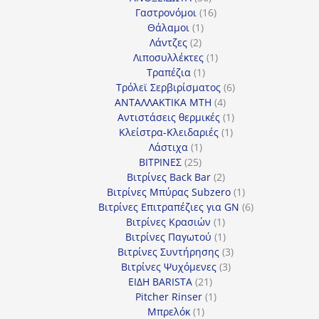
προϊόντα
16
Γαστρονόμοι
16
1
προϊόντα
Θάλαμοι
1
2
προϊόν
Λάντζες
2
προϊόντα
1
Λιποσυλλέκτες
1
1
προϊόν
Τραπέζια
1
προϊόν
6
Τρόλεϊ Σερβιρίσματος
6
4
προϊόντα
ΑΝΤΑΛΛΑΚΤΙΚΑ MTH
4
προϊόντα
1
Αντιστάσεις θερμικές
1
1
προϊόν
Κλείστρα-Κλειδαριές
1
1
προϊόν
Λάστιχα
1
25
προϊόν
ΒΙΤΡΙΝΕΣ
25
προϊόντα
2
Βιτρίνες Back Bar
2
προϊόντα
1
Βιτρίνες Mπύρας Subzero
1
προϊόν
6
Βιτρίνες Επιτραπέζιες για GN
6
1
προϊόντα
Βιτρίνες Κρασιών
1
προϊόν
1
Βιτρίνες Παγωτού
1
προϊόν
3
Βιτρίνες Συντήρησης
3
3
προϊόντα
Βιτρίνες Ψυχόμενες
3
21
προϊόντα
ΕΙΔΗ BARISTA
21
προϊόντα
1
Pitcher Rinser
1
1
προϊόν
Μπρελόκ
1