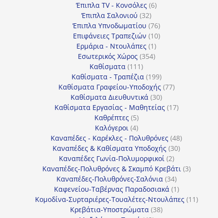
προϊόντα
6
Έπιπλα TV - Κονσόλες
6
32
προϊόντα
Έπιπλα Σαλονιού
32
προϊόντα
76
Έπιπλα Υπνοδωματίου
76
10
προϊόντα
Επιφάνειες Τραπεζιών
10
1
προϊόντα
Ερμάρια - Ντουλάπες
1
354
προϊόν
Εσωτερικός Χώρος
354
111
προϊόντα
Καθίσματα
111
προϊόντα
199
Καθίσματα - Τραπέζια
199
προϊόντα
77
Καθίσματα Γραφείου-Υποδοχής
77
30
προϊόντα
Καθίσματα Διευθυντικά
30
προϊόντα
17
Καθίσματα Εργασίας - Μαθητείας
17
5
προϊόντα
Καθρέπτες
5
4
προϊόντα
Καλόγεροι
4
προϊόντα
48
Καναπέδες - Καρέκλες - Πολυθρόνες
48
30
προϊόντα
Καναπέδες & Καθίσματα Υποδοχής
30
2
προϊόντα
Καναπέδες Γωνία-Πολυμορφικοί
2
προϊόντα
3
Καναπέδες-Πολυθρόνες & Σκαμπό Κρεβάτι
3
34
προϊόντ
Καναπέδες-Πολυθρόνες-Σαλόνια
34
προϊόντα
1
Καφενείου-Ταβέρνας Παραδοσιακά
1
προϊόν
11
Κομοδίνα-Συρταριέρες-Τουαλέτες-Ντουλάπες
11
38
προϊόν
Κρεβάτια-Υποστρώματα
38