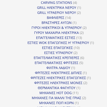
4
προϊόντ
CARVING STATIONS
4
προϊόντα
1
GRILL ΗΛΕΚΤΡΙΚΑ ΝΕΡΟΥ
1
2
προϊόν
GRILL ΥΓΡΑΕΡΙΟΥ ΝΕΡΟΥ
2
14
προϊόντα
ΒΑΦΛΙΕΡΕΣ
14
προϊόντα
1
ΒΡΑΣΤΗΡΕΣ ΑΥΓΩΝ
1
προϊόν
2
ΓΥΡΟΙ ΗΛΕΚΤΡΙΚΟΙ & ΥΓΡΑΕΡΙΟΥ
2
2
προϊόντα
ΓΥΡΟΥ ΜΑΧΑΙΡΙΑ ΗΛΕΚΤΡΙΚΑ
2
13
προϊόντα
ΕΠΑΓΓΕΛΜΑΤΙΚΕΣ ΕΣΤΙΕΣ
13
προϊόντα
1
ΕΣΤΙΕΣ WOK ΕΠΑΓΩΓΙΚΕΣ Η' ΥΓΡΑΕΡΙΟΥ
1
10
προϊόν
ΕΣΤΙΕΣ ΕΠΑΓΩΓΙΚΕΣ
10
2
προϊόντα
ΕΣΤΙΕΣ ΥΓΡΑΕΡΙΟΥ
2
προϊόντα
6
ΕΠΑΓΓΕΛΜΑΤΙΚΕΣ ΚΡΕΠΙΕΡΕΣ
6
5
προϊόντα
ΕΠΑΓΓΕΛΜΑΤΙΚΕΣ ΦΡΙΤΕΖΕΣ
5
1
προϊόντα
ΦΙΛΤΡΑ ΛΑΔΙΟΥ
1
προϊόν
1
ΦΡΙΤΕΖΕΣ ΗΛΕΚΤΡΙΚΕΣ ΔΙΠΛΕΣ
1
προϊόν
1
ΦΡΙΤΕΖΕΣ ΗΛΕΚΤΡΙΚΕΣ ΕΠΑΓΩΓΙΚΕΣ
1
2
προϊόν
ΦΡΙΤΕΖΕΣ ΗΛΕΚΤΡΙΚΕΣ ΜΟΝΕΣ
2
1
προϊόντα
ΘΕΡΜΑΝΤΙΚΑ ΦΑΓΗΤΟΥ
1
11
προϊόν
ΜΗΧΑΝΕΣ HOT DOG
11
προϊόντα
2
ΜΗΧΑΝΕΣ ΓΙΑ ΜΑΛΛΙ ΤΗΣ ΓΡΙΑΣ
2
1
προϊόντα
ΜΗΧΑΝΕΣ ΠΟΠ ΚΟΡΝ
1