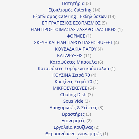
προϊόν
2
Πατητήρια
2
προϊόντα
14
Εξοπλισμός Catering
14
προϊόντα
14
Εξοπλισμός Catering - Εκδηλώσεων
14
5
προϊόντα
ΕΠΙΤΡΑΠΕΖΙΟΣ ΕΞΟΠΛΙΣΜΟΣ
5
προϊόντα
1
ΕΙΔΗ ΠΡΟΕΤΟΙΜΑΣΙΑΣ ΖΑΧΑΡΟΠΛΑΣΤΙΚΗΣ
1
1
προϊόν
ΦΟΡΜΕΣ
1
προϊόν
4
ΣΚΕΥΗ ΚΑΙ ΕΙΔΗ ΠΑΡΟΥΣΙΑΣΗΣ BUFFET
4
4
προϊόντα
ΚΟΥΒΑΔΑΚΙΑ ΠΑΓΟΥ
4
11
προϊόντα
ΚΑΤΑΨΥΞΕΙΣ
11
προϊόντα
6
Καταψύκτες Μπαούλα
6
προϊόντα
1
Καταψύκτες Συρόμενα κρύσταλλα
1
4
προϊόν
ΚΟΥΖΙΝΑ Σειρά 70
4
προϊόντα
1
Κουζίνες Σειρά 70
1
64
προϊόν
ΜΙΚΡΟΣΥΣΚΕΥΕΣ
64
3
προϊόντα
Chafing Dish
3
3
προϊόντα
Sous Vide
3
προϊόντα
3
Αποχυμωτές & Στίφτες
3
3
προϊόντα
Βραστήρες
3
προϊόντα
2
Διανεμητές
2
προϊόντα
2
Εργαλεία Κουζίνας
2
προϊόντα
1
Θερμαινόμενοι διανεμητές
1