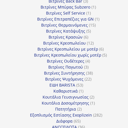
προϊόντα
3
Βιτρίνες Back Bar
3
προϊόντα
1
Βιτρίνες Mπύρας Subzero
1
1
προϊόν
Βιτρίνες Self Service
1
προϊόν
1
Βιτρίνες Επιτραπέζιες για GN
1
15
προϊόν
Βιτρίνες Θερμαινόμενες
15
5
προϊόντα
Βιτρίνες Κατάψυξης
5
6
προϊόντα
Βιτρίνες Κρασιών
6
προϊόντα
12
Βιτρίνες Κρεοπωλείου
12
προϊόντα
6
Βιτρίνες Κρεοπωλείου με μοτέρ
6
προϊόντα
5
Βιτρίνες Κρεοπωλείου χωρίς μοτέρ
5
4
προϊόντα
Βιτρίνες Ουδέτερες
4
3
προϊόντα
Βιτρίνες Παγωτού
3
προϊόντα
38
Βιτρίνες Συντήρησης
38
22
προϊόντα
Βιτρίνες Ψυχόμενες
22
53
προϊόντα
ΕΙΔΗ BARISTA
53
προϊόντα
1
Καθαριστικά
1
προϊόν
2
Κουτάλια Γευσιγνωσίας
2
προϊόντα
1
Κουτάλια Δοσομέτρησης
1
2
προϊόν
Πατητήρια
2
προϊόντα
282
Εξοπλισμός Εστίασης Exoplizein
282
65
προϊόντα
Διάφορα
65
προϊόντα
36
ΑΝΟΞΕΙΔΩΤΑ
36