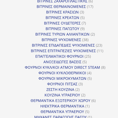
προϊόν
6
ΒΙΤΡΙΝΕΣ ΖΑΧΑΡΟΠΛΑΣΤΙΚΗΣ
6
προϊόντα
17
ΒΙΤΡΙΝΕΣ ΘΕΡΜΑΙΝΟΜΕΝΕΣ
17
3
προϊόντα
ΒΙΤΡΙΝΕΣ ΚΡΑΣΙΩΝ
3
προϊόντα
5
ΒΙΤΡΙΝΕΣ ΚΡΕΑΤΩΝ
5
προϊόντα
7
ΒΙΤΡΙΝΕΣ ΟΥΔΕΤΕΡΕΣ
7
9
προϊόντα
ΒΙΤΡΙΝΕΣ ΠΑΓΩΤΟΥ
9
προϊόντα
2
ΒΙΤΡΙΝΕΣ ΤΥΡΙΩΝ ΑΛΛΑΝΤΙΚΩΝ
2
38
προϊόντα
ΒΙΤΡΙΝΕΣ ΨΥΧΟΜΕΝΕΣ
38
προϊόντα
23
ΒΙΤΡΙΝΕΣ ΕΠΙΔΑΠΕΔΙΕΣ ΨΥΧΟΜΕΝΕΣ
23
προϊόντα
11
ΒΙΤΡΙΝΕΣ ΕΠΙΤΡΑΠΕΖΙΕΣ ΨΥΧΟΜΕΝΕΣ
11
25
προϊόντ
ΕΠΑΓΓΕΛΜΑΤΙΚΟΙ ΦΟΥΡΝΟΙ
25
5
προϊόντα
ΑΝΟΞΕΙΔΩΤΕΣ ΒΑΣΕΙΣ
5
προϊόντα
8
ΦΟΥΡΝΟΙ ΚΥΚΛ/ΚΟΙ ΑΤΜΟΥ DIRECT STEAM
8
4
προϊόν
ΦΟΥΡΝΟΙ ΚΥΚΛΟΘΕΡΜΙΚΟΙ
4
προϊόντα
5
ΦΟΥΡΝΟΙ ΜΙΚΡΟΚΥΜΑΤΩΝ
5
3
προϊόντα
ΦΟΥΡΝΟΙ ΠΙΤΣΑΣ
3
2
προϊόντα
ΖΕΣΤΗ ΚΟΥΖΙΝΑ
2
προϊόντα
2
ΚΟΥΖΙΝΑ ΥΓΡΑΕΡΙΟΥ
2
προϊόντα
6
ΘΕΡΜΑΝΤΙΚΑ ΕΞΩΤΕΡΙΚΟΥ ΧΩΡΟΥ
6
1
προϊόντα
ΗΛΕΚΤΡΙΚΑ ΘΕΡΜΑΝΤΙΚΑ
1
5
προϊόν
ΘΕΡΜΑΝΤΙΚΑ ΥΓΡΑΕΡΙΟΥ
5
προϊόντα
1
ΜΗΧΑΝΕΣ ΠΑΡΑΓΩΓΗΣ ΠΑΓΟΥ
1