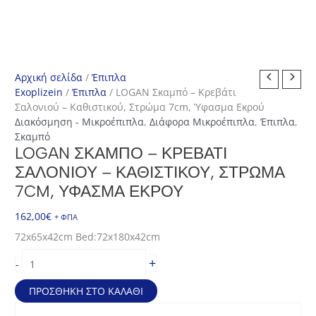
Αρχική σελίδα
/
Έπιπλα
Exoplizein
/
Έπιπλα
/ LOGAN Σκαμπό – Κρεβάτι
Σαλονιού – Καθιστικού, Στρώμα 7cm, Ύφασμα Εκρού
Διακόσμηση - Μικροέπιπλα
,
Διάφορα Μικροέπιπλα
,
Έπιπλα
,
Σκαμπό
LOGAN ΣΚΑΜΠΌ – ΚΡΕΒΆΤΙ
ΣΑΛΟΝΙΟΎ – ΚΑΘΙΣΤΙΚΟΎ, ΣΤΡΏΜΑ
7CM, ΎΦΑΣΜΑ ΕΚΡΟΎ
162,00
€
+ ΦΠΑ
72x65x42cm Bed:72x180x42cm
LOGAN
+
-
Σκαμπό
-
ΠΡΟΣΘΉΚΗ ΣΤΟ ΚΑΛΆΘΙ
Κρεβάτι
Σαλονιού