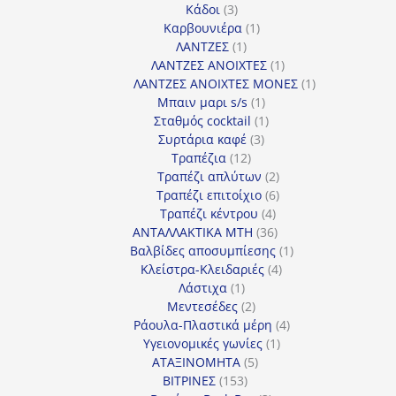
3
προϊόντα
Κάδοι
3
προϊόντα
1
Καρβουνιέρα
1
1
προϊόν
ΛΑΝΤΖΕΣ
1
προϊόν
1
ΛΑΝΤΖΕΣ ΑΝΟΙΧΤΕΣ
1
προϊόν
1
ΛΑΝΤΖΕΣ ΑΝΟΙΧΤΕΣ ΜΟΝΕΣ
1
1
προϊόν
Μπαιν μαρι s/s
1
προϊόν
1
Σταθμός cocktail
1
3
προϊόν
Συρτάρια καφέ
3
12
προϊόντα
Τραπέζια
12
προϊόντα
2
Τραπέζι απλύτων
2
προϊόντα
6
Τραπέζι επιτοίχιο
6
4
προϊόντα
Τραπέζι κέντρου
4
προϊόντα
36
ΑΝΤΑΛΛΑΚΤΙΚΑ MTH
36
προϊόντα
1
Βαλβίδες αποσυμπίεσης
1
4
προϊόν
Κλείστρα-Κλειδαριές
4
1
προϊόντα
Λάστιχα
1
προϊόν
2
Μεντεσέδες
2
προϊόντα
4
Ράουλα-Πλαστικά μέρη
4
1
προϊόντα
Υγειονομικές γωνίες
1
5
προϊόν
ΑΤΑΞΙΝΟΜΗΤΑ
5
153
προϊόντα
ΒΙΤΡΙΝΕΣ
153