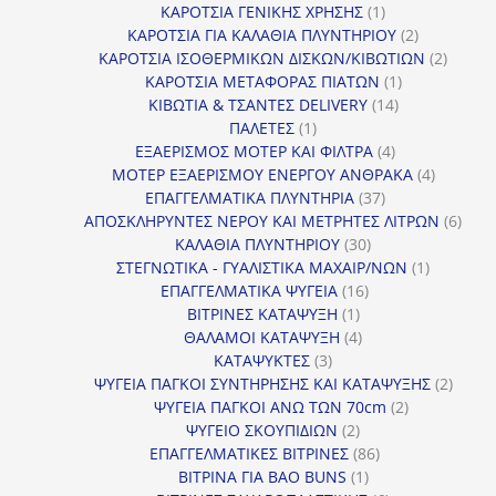
προϊόντα
1
ΚΑΡΟΤΣΙΑ ΓΕΝΙΚΗΣ ΧΡΗΣΗΣ
1
προϊόν
2
ΚΑΡΟΤΣΙΑ ΓΙΑ ΚΑΛΑΘΙΑ ΠΛΥΝΤΗΡΙΟΥ
2
προϊόντα
2
ΚΑΡΟΤΣΙΑ ΙΣΟΘΕΡΜΙΚΩΝ ΔΙΣΚΩΝ/ΚΙΒΩΤΙΩΝ
2
1
προϊόν
ΚΑΡΟΤΣΙΑ ΜΕΤΑΦΟΡΑΣ ΠΙΑΤΩΝ
1
14
προϊόν
ΚΙΒΩΤΙΑ & ΤΣΑΝΤΕΣ DELIVERY
14
1
προϊόντα
ΠΑΛΕΤΕΣ
1
προϊόν
4
ΕΞΑΕΡΙΣΜΟΣ ΜΟΤΕΡ ΚΑΙ ΦΙΛΤΡΑ
4
προϊόντα
4
ΜΟΤΕΡ ΕΞΑΕΡΙΣΜΟΥ ΕΝΕΡΓΟΥ ΑΝΘΡΑΚΑ
4
37
προϊόντ
ΕΠΑΓΓΕΛΜΑΤΙΚΑ ΠΛΥΝΤΗΡΙΑ
37
προϊόντα
6
ΑΠΟΣΚΛΗΡΥΝΤΕΣ ΝΕΡΟΥ ΚΑΙ ΜΕΤΡΗΤΕΣ ΛΙΤΡΩΝ
6
30
προϊ
ΚΑΛΑΘΙΑ ΠΛΥΝΤΗΡΙΟΥ
30
προϊόντα
1
ΣΤΕΓΝΩΤΙΚΑ - ΓΥΑΛΙΣΤΙΚΑ ΜΑΧΑΙΡ/ΝΩΝ
1
16
προϊόν
ΕΠΑΓΓΕΛΜΑΤΙΚΑ ΨΥΓΕΙΑ
16
1
προϊόντα
ΒΙΤΡΙΝΕΣ ΚΑΤΑΨΥΞΗ
1
προϊόν
4
ΘΑΛΑΜΟΙ ΚΑΤΑΨΥΞΗ
4
3
προϊόντα
ΚΑΤΑΨΥΚΤΕΣ
3
προϊόντα
2
ΨΥΓΕΙΑ ΠΑΓΚΟΙ ΣΥΝΤΗΡΗΣΗΣ ΚΑΙ ΚΑΤΑΨΥΞΗΣ
2
2
προϊό
ΨΥΓΕΙΑ ΠΑΓΚΟΙ ΑΝΩ ΤΩΝ 70cm
2
2
προϊόντα
ΨΥΓΕΙΟ ΣΚΟΥΠΙΔΙΩΝ
2
προϊόντα
86
ΕΠΑΓΓΕΛΜΑΤΙΚΕΣ ΒΙΤΡΙΝΕΣ
86
1
προϊόντα
ΒΙΤΡΙΝΑ ΓΙΑ BAO BUNS
1