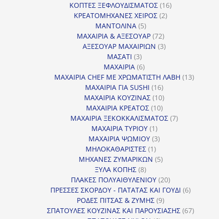
16
προϊόντα
ΚΟΠΤΕΣ ΞΕΦΛΟΥΔΙΣΜΑΤΟΣ
16
2
προϊόντα
ΚΡΕΑΤΟΜΗΧΑΝΕΣ ΧΕΙΡΟΣ
2
5
προϊόντα
ΜΑΝΤΟΛΙΝΑ
5
προϊόντα
72
ΜΑΧΑΙΡΙΑ & ΑΞΕΣΟΥΑΡ
72
προϊόντα
3
ΑΞΕΣΟΥΑΡ ΜΑΧΑΙΡΙΩΝ
3
3
προϊόντα
ΜΑΣΑΤΙ
3
προϊόντα
6
ΜΑΧΑΙΡΙΑ
6
προϊόντα
13
ΜΑΧΑΙΡΙΑ CHEF ΜΕ ΧΡΩΜΑΤΙΣΤΗ ΛΑΒΗ
13
16
προϊόντ
ΜΑΧΑΙΡΙΑ ΓΙΑ SUSHI
16
προϊόντα
10
ΜΑΧΑΙΡΙΑ ΚΟΥΖΙΝΑΣ
10
10
προϊόντα
ΜΑΧΑΙΡΙΑ ΚΡΕΑΤΟΣ
10
προϊόντα
7
ΜΑΧΑΙΡΙΑ ΞΕΚΟΚΚΑΛΙΣΜΑΤΟΣ
7
1
προϊόντα
ΜΑΧΑΙΡΙΑ ΤΥΡΙΟΥ
1
προϊόν
3
ΜΑΧΑΙΡΙΑ ΨΩΜΙΟΥ
3
1
προϊόντα
ΜΗΛΟΚΑΘΑΡΙΣΤΕΣ
1
προϊόν
5
ΜΗΧΑΝΕΣ ΖΥΜΑΡΙΚΩΝ
5
8
προϊόντα
ΞΥΛΑ ΚΟΠΗΣ
8
προϊόντα
20
ΠΛΑΚΕΣ ΠΟΛΥΑΙΘΥΛΕΝΙΟΥ
20
προϊόντα
6
ΠΡΕΣΣΕΣ ΣΚΟΡΔΟΥ - ΠΑΤΑΤΑΣ ΚΑΙ ΓΟΥΔΙ
6
9
προϊόντα
ΡΟΔΕΣ ΠΙΤΣΑΣ & ΖΥΜΗΣ
9
προϊόντα
67
ΣΠΑΤΟΥΛΕΣ ΚΟΥΖΙΝΑΣ ΚΑΙ ΠΑΡΟΥΣΙΑΣΗΣ
67