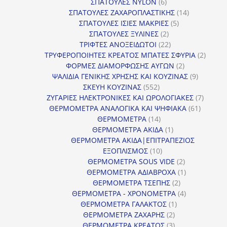
6
προϊόντ
ΣΠΑΤΟΥΛΕΣ NYLON
6
προϊόντα
14
ΣΠΑΤΟΥΛΕΣ ΖΑΧΑΡΟΠΛΑΣΤΙΚΗΣ
14
5
προϊόντα
ΣΠΑΤΟΥΛΕΣ ΙΣΙΕΣ ΜΑΚΡΙΕΣ
5
2
προϊόντα
ΣΠΑΤΟΥΛΕΣ ΞΥΛΙΝΕΣ
2
προϊόντα
22
ΤΡΙΦΤΕΣ ΑΝΟΞΕΙΔΩΤΟΙ
22
προϊόντα
2
ΤΡΥΦΕΡΟΠΟΙΗΤΕΣ ΚΡΕΑΤΟΣ ΜΠΑΤΕΣ ΣΦΥΡΙΑ
2
2
προϊόν
ΦΟΡΜΕΣ ΔΙΑΜΟΡΦΩΣΗΣ ΑΥΓΩΝ
2
προϊόντα
9
ΨΑΛΙΔΙΑ ΓΕΝΙΚΗΣ ΧΡΗΣΗΣ ΚΑΙ ΚΟΥΖΙΝΑΣ
9
552
προϊόντα
ΣΚΕΥΗ ΚΟΥΖΙΝΑΣ
552
προϊόντα
7
ΖΥΓΑΡΙΕΣ ΗΛΕΚΤΡΟΝΙΚΕΣ ΚΑΙ ΩΡΟΛΟΓΙΑΚΕΣ
7
61
προϊόν
ΘΕΡΜΟΜΕΤΡΑ ΑΝΑΛΟΓΙΚΑ ΚΑΙ ΨΗΦΙΑΚΑ
61
14
προϊόντ
ΘΕΡΜΟΜΕΤΡΑ
14
προϊόντα
1
ΘΕΡΜΟΜΕΤΡΑ ΑΚΙΔΑ
1
προϊόν
ΘΕΡΜΟΜΕΤΡΑ ΑΚΙΔΑ|ΕΠΙΤΡΑΠΕΖΙΟΣ
10
ΕΞΟΠΛΙΣΜΟΣ
10
προϊόντα
2
ΘΕΡΜΟΜΕΤΡΑ SOUS VIDE
2
προϊόντα
1
ΘΕΡΜΟΜΕΤΡΑ ΑΔΙΑΒΡΟΧΑ
1
2
προϊόν
ΘΕΡΜΟΜΕΤΡΑ ΤΣΕΠΗΣ
2
προϊόντα
4
ΘΕΡΜΟΜΕΤΡΑ - ΧΡΟΝΟΜΕΤΡΑ
4
1
προϊόντα
ΘΕΡΜΟΜΕΤΡΑ ΓΑΛΑΚΤΟΣ
1
2
προϊόν
ΘΕΡΜΟΜΕΤΡΑ ΖΑΧΑΡΗΣ
2
προϊόντα
3
ΘΕΡΜΟΜΕΤΡΑ ΚΡΕΑΤΟΣ
3