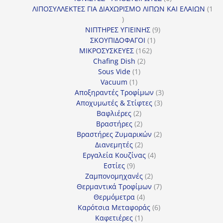
προϊόντα
ΛΙΠΟΣΥΛΛΕΚΤΕΣ ΓΙΑ ΔΙΑΧΩΡΙΣΜΟ ΛΙΠΩΝ ΚΑΙ ΕΛΑΙΩΝ
1
1
προϊόν
9
ΝΙΠΤΗΡΕΣ ΥΓΙΕΙΝΗΣ
9
1
προϊόντα
ΣΚΟΥΠΙΔΟΦΑΓΟΙ
1
162
προϊόν
ΜΙΚΡΟΣΥΣΚΕΥΕΣ
162
2
προϊόντα
Chafing Dish
2
1
προϊόντα
Sous Vide
1
1
προϊόν
Vacuum
1
προϊόν
3
Αποξηραντές Τροφίμων
3
3
προϊόντα
Αποχυμωτές & Στίφτες
3
2
προϊόντα
Βαφλιέρες
2
προϊόντα
2
Βραστήρες
2
προϊόντα
2
Βραστήρες Ζυμαρικών
2
2
προϊόντα
Διανεμητές
2
προϊόντα
4
Εργαλεία Κουζίνας
4
9
προϊόντα
Εστίες
9
προϊόντα
2
Ζαμπονομηχανές
2
προϊόντα
7
Θερμαντικά Τροφίμων
7
4
προϊόντα
Θερμόμετρα
4
προϊόντα
6
Καρότσια Μεταφοράς
6
1
προϊόντα
Καφετιέρες
1