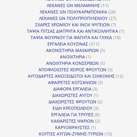
11
προϊόντα
ΛΕΚΑΝΕΣ GN ΜΕΛΑΜΙΝΗΣ
11
προϊόντα
28
ΛΕΚΑΝΕΣ GN ΠΟΛΥΚΑΡΜΠΟΝΙΚΑ
28
προϊόντα
27
ΛΕΚΑΝΕΣ GN ΠΟΛΥΠΡΟΠΥΛΕΝΙΟΥ
27
7
προϊόντα
ΣΧΑΡΕΣ ΧΡΩΜΙΟΥ ΚΑΙ INOX ΨΥΓΕΙΩΝ
7
προϊόντα
1
ΤΑΨΙΑ ΠΙΤΣΑΣ ΔΙΑΤΡΗΤΑ ΚΑΙ ΑΝΤΙΚΟΛΛΗΤΙΚΑ
1
18
προϊόν
ΤΑΨΙΑ ΦΟΥΡΝΟΥ ΓΙΑ ΦΑΓΗΤΑ ΚΑΙ ΓΛΥΚΑ
18
311
προϊόντ
ΕΡΓΑΛΕΙΑ ΚΟΥΖΙΝΑΣ
311
προϊόντα
5
ΑΚΟΝΙΣΤΗΡΙΑ ΜΑΧΑΙΡΙΩΝ
5
1
προϊόντα
ΑΝΟΙΧΤΗΡΙΑ
1
προϊόν
5
ΑΝΟΙΧΤΗΡΙΑ ΚΟΝΣΕΡΒΩΝ
5
προϊόντα
3
ΑΠΟΦΛΟΙΩΤΕΣ ΧΕΙΡΟΣ ΦΡΟΥΤΩΝ
3
προϊόντα
12
ΑΥΓΟΔΑΡΤΕΣ ΑΝΟΞΕΙΔΩΤΟΙ ΚΑΙ ΣΙΛΙΚΟΝΗΣ
12
3
προϊόν
ΑΦΑΙΡΕΤΕΣ ΚΟΤΣΑΝΙΩΝ
3
3
προϊόντα
ΔΙΑΦΟΡΑ ΕΡΓΑΛΕΙΑ
3
προϊόντα
1
ΔΙΑΧΩΡΙΣΤΕΣ ΑΥΓΟΥ
1
προϊόν
2
ΔΙΑΧΩΡΙΣΤΕΣ ΦΡΟΥΤΩΝ
2
3
προϊόντα
ΕΙΔΗ ΚΡΕΟΠΩΛΕΙΟΥ
3
προϊόντα
8
ΕΡΓΑΛΕΙΑ ΓΙΑ ΤΡΥΠΕΣ
8
προϊόντα
2
ΚΑΘΑΡΙΣΤΕΣ ΨΑΡΙΩΝ
2
1
προϊόντα
ΚΑΡΥΟΘΡΑΥΣΤΕΣ
1
προϊόν
15
ΚΟΠΤΕΣ ΑΥΓΩΝ-ΖΥΜΗΣ-ΤΥΡΙΩΝ
15