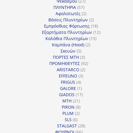
27
προϊόντα
Ψεκασμού
27
57
προϊόντα
ΠΛΥΝΤΗΡΙΑ
57
προϊόντα
2
Αφαλατωτές
2
προϊόντα
2
Βάσεις Πλυντηρίων
2
προϊόντα
18
Εμπρόσθιας Φόρτωσης
18
προϊόντα
12
Εξαρτήματα Πλυντηρίων
12
15
προϊόντα
Καλάθια Πλυντηρίων
15
2
προϊόντα
Καμπάνα (Hood)
2
5
προϊόντα
Σκευών
5
προϊόντα
3
ΠΟΡΤΕΣ MTH
3
προϊόντα
92
ΠΡΟΜΗΘΕΥΤΕΣ
92
2
προϊόντα
ARISTARCO
2
3
προϊόντα
EFFEUNO
3
4
προϊόντα
FRIGUS
4
προϊόντα
1
GALORE
1
προϊόν
17
GIADOS
17
21
προϊόντα
MTH
21
προϊόντα
8
PIRON
8
2
προϊόντα
PLUM
2
6
προϊόντα
SLS
6
προϊόντα
28
STALGAST
28
66
προϊόντα
ΦΟΥΡΝΟΙ
66