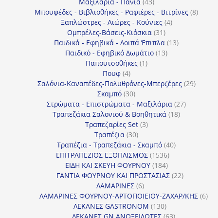
43
προϊόντα
Μαξιλάρια - Πανιά
43
προϊόντα
8
Μπουφέδες - Βιβλιοθήκες - Ραφιέρες - Βιτρίνες
8
4
προϊό
Ξαπλώστρες - Αιώρες - Κούνιες
4
31
προϊόντα
Ομπρέλες-Βάσεις-Κιόσκια
31
προϊόντα
13
Παιδικά - Εφηβικά - Λοιπά Έπιπλα
13
13
προϊόντα
Παιδικό - Εφηβικό Δωμάτιο
13
1
προϊόντα
Παπουτσοθήκες
1
4
προϊόν
Πουφ
4
προϊόντα
29
Σαλόνια-Καναπέδες-Πολυθρόνες-Μπερζέρες
29
30
προϊόν
Σκαμπό
30
προϊόντα
27
Στρώματα - Επιστρώματα - Μαξιλάρια
27
18
προϊόντα
Τραπεζάκια Σαλονιού & Βοηθητικά
18
3
προϊόντα
Τραπεζαρίες Set
3
30
προϊόντα
Τραπέζια
30
προϊόντα
40
Τραπέζια - Τραπεζάκια - Σκαμπό
40
1536
προϊόντα
ΕΠΙΤΡΑΠΕΖΙΟΣ ΕΞΟΠΛΙΣΜΟΣ
1536
184
προϊόντα
ΕΙΔΗ ΚΑΙ ΣΚΕΥΗ ΦΟΥΡΝΟΥ
184
προϊόντα
22
ΓΑΝΤΙΑ ΦΟΥΡΝΟΥ ΚΑΙ ΠΡΟΣΤΑΣΙΑΣ
22
6
προϊόντα
ΛΑΜΑΡΙΝΕΣ
6
προϊόντα
6
ΛΑΜΑΡΙΝΕΣ ΦΟΥΡΝΟΥ-ΑΡΤΟΠΟΙΕΙΟΥ-ΖΑΧΑΡ/ΚΗΣ
6
130
προ
ΛΕΚΑΝΕΣ GASTRONOM
130
προϊόντα
63
ΛΕΚΑΝΕΣ GN ΑΝΟΞΕΙΔΩΤΕΣ
63