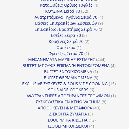
4
προϊόντα
Καταψύξεις Όρθιες Τυφλές
4
32
προϊόντα
ΚΟΥΖΙΝΑ Σειρά 70
32
προϊόντα
1
Ανατρεπόμενα Τηγάνια Σειρά 70
1
9
προϊόν
Βάσεις Επιτραπέζιων Συσκευών
9
προϊόντα
2
Επιδαπέδιοι Βραστήρες Σειρά 70
2
3
προϊόντα
Εστίες Σειρά 70
3
προϊόντα
2
Κουζίνες Σειρά 70
2
1
προϊόντα
Ουδέτερα
1
προϊόν
1
Φριτέζες Σειρά 70
1
προϊόν
444
ΜΗΧΑΝΗΜΑΤΑ ΜΑΖΙΚΗΣ ΕΣΤΙΑΣΗΣ
444
προϊόντα
4
BUFFET-ΜΠΟΥΦΕ ΕΠΙΠΛΑ 'Η ΕΝΤΟΙΧΙΖΟΜΕΝΑ
4
1
προϊόν
BUFFET ΕΝΤΟΙΧΙΖΟΜΕΝΑ
1
προϊόν
3
BUFFET ΘΕΡΜΑΙΝΟΜΕΝΑ
3
προϊόντα
15
EXCLUSIVE ΣΥΣΚΕΥΕΣ & SOUS VIDE COOKING
15
6
προϊόν
SOUS VIDE COOKERS
6
προϊόντα
1
ΑΦΥΓΡΑΝΤΗΡΕΣ ΑΠΟΞΗΡΑΝΤΕΣ ΤΡΟΦΙΜΩΝ
1
8
προϊόν
ΣΥΣΚΕΥΑΣΤΙΚΑ ΕΝ ΚΕΝΩ VACUUM
8
40
προϊόντα
ΑΠΟΘΗΚΕΥΣΗ & ΜΕΤΑΦΟΡΑ
40
3
προϊόντα
ΔΙΣΚΟΙ ΓΙΑ ΖΥΜΑΡΙΑ
3
προϊόντα
12
ΙΣΟΘΕΡΜΙΚΑ ΚΙΒΩΤΙΑ
12
4
προϊόντα
ΙΣΟΘΕΡΜΙΚΟΙ ΔΙΣΚΟΙ
4