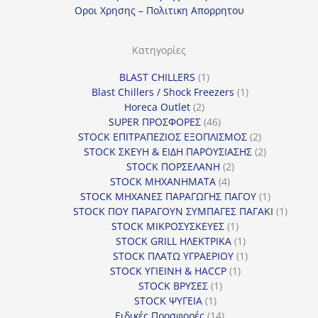
Οροι Χρησης – Πολιτικη Απορρητου
Κατηγορίες
1
BLAST CHILLERS
1
προϊόν
1
Blast Chillers / Shock Freezers
1
2
προϊόν
Horeca Outlet
2
προϊόντα
46
SUPER ΠΡΟΣΦΟΡΕΣ
46
προϊόντα
2
STOCK ΕΠΙΤΡΑΠΕΖΙΟΣ ΕΞΟΠΛΙΣΜΟΣ
2
προϊόντα
2
STOCK ΣΚΕΥΗ & ΕΙΔΗ ΠΑΡΟΥΣΙΑΣΗΣ
2
2
προϊόντα
STOCK ΠΟΡΣΕΛΑΝΗ
2
4
προϊόντα
STOCK ΜΗΧΑΝΗΜΑΤΑ
4
προϊόντα
1
STOCK ΜΗΧΑΝΕΣ ΠΑΡΑΓΩΓΗΣ ΠΑΓΟΥ
1
προϊόν
1
STOCK ΠΟΥ ΠΑΡΑΓΟΥΝ ΣΥΜΠΑΓΕΣ ΠΑΓΑΚΙ
1
1
προϊόν
STOCK ΜΙΚΡΟΣΥΣΚΕΥΕΣ
1
προϊόν
1
STOCK GRILL ΗΛΕΚΤΡΙΚΑ
1
προϊόν
1
STOCK ΠΛΑΤΩ ΥΓΡΑΕΡΙΟΥ
1
1
προϊόν
STOCK ΥΓΙΕΙΝΗ & HACCP
1
1
προϊόν
STOCK ΒΡΥΣΕΣ
1
1
προϊόν
STOCK ΨΥΓΕΙΑ
1
προϊόν
14
Ειδικές Προσφορές
14