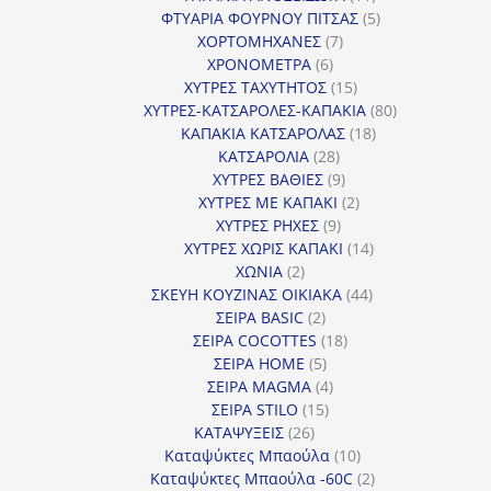
προϊόντα
5
ΦΤΥΑΡΙΑ ΦΟΥΡΝΟΥ ΠΙΤΣΑΣ
5
7
προϊόντα
ΧΟΡΤΟΜΗΧΑΝΕΣ
7
6
προϊόντα
ΧΡΟΝΟΜΕΤΡΑ
6
προϊόντα
15
ΧΥΤΡΕΣ ΤΑΧΥΤΗΤΟΣ
15
προϊόντα
80
ΧΥΤΡΕΣ-ΚΑΤΣΑΡΟΛΕΣ-ΚΑΠΑΚΙΑ
80
18
προϊόντα
ΚΑΠΑΚΙΑ ΚΑΤΣΑΡΟΛΑΣ
18
28
προϊόντα
ΚΑΤΣΑΡΟΛΙΑ
28
προϊόντα
9
ΧΥΤΡΕΣ ΒΑΘΙΕΣ
9
προϊόντα
2
ΧΥΤΡΕΣ ΜΕ ΚΑΠΑΚΙ
2
9
προϊόντα
ΧΥΤΡΕΣ ΡΗΧΕΣ
9
προϊόντα
14
ΧΥΤΡΕΣ ΧΩΡΙΣ ΚΑΠΑΚΙ
14
2
προϊόντα
ΧΩΝΙΑ
2
προϊόντα
44
ΣΚΕΥΗ ΚΟΥΖΙΝΑΣ ΟΙΚΙΑΚΑ
44
2
προϊόντα
ΣΕΙΡΑ BASIC
2
προϊόντα
18
ΣΕΙΡΑ COCOTTES
18
5
προϊόντα
ΣΕΙΡΑ HOME
5
προϊόντα
4
ΣΕΙΡΑ MAGMA
4
15
προϊόντα
ΣΕΙΡΑ STILO
15
26
προϊόντα
ΚΑΤΑΨΥΞΕΙΣ
26
προϊόντα
10
Καταψύκτες Μπαούλα
10
προϊόντα
2
Καταψύκτες Μπαούλα -60C
2