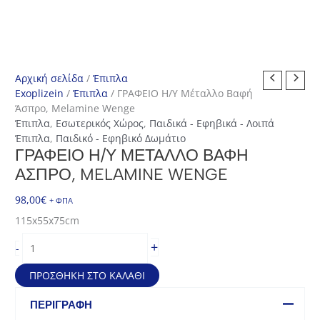
Αρχική σελίδα
/
Έπιπλα
Exoplizein
/
Έπιπλα
/ ΓΡΑΦΕΙΟ Η/Υ Μέταλλο Βαφή
Άσπρο, Melamine Wenge
Έπιπλα
,
Εσωτερικός Χώρος
,
Παιδικά - Εφηβικά - Λοιπά
Έπιπλα
,
Παιδικό - Εφηβικό Δωμάτιο
ΓΡΑΦΕΙΟ Η/Υ ΜΈΤΑΛΛΟ ΒΑΦΉ
ΆΣΠΡΟ, MELAMINE WENGE
98,00
€
+ ΦΠΑ
115x55x75cm
ΓΡΑΦΕΙΟ
+
-
Η/
Υ
ΠΡΟΣΘΉΚΗ ΣΤΟ ΚΑΛΆΘΙ
Μέταλλο
Βαφή
ΠΕΡΙΓΡΑΦΉ
Άσπρο,