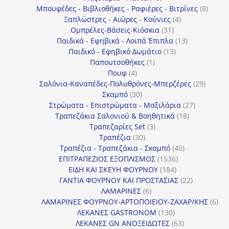
προϊόντα
8
Μπουφέδες - Βιβλιοθήκες - Ραφιέρες - Βιτρίνες
8
4
προϊό
Ξαπλώστρες - Αιώρες - Κούνιες
4
31
προϊόντα
Ομπρέλες-Βάσεις-Κιόσκια
31
προϊόντα
13
Παιδικά - Εφηβικά - Λοιπά Έπιπλα
13
13
προϊόντα
Παιδικό - Εφηβικό Δωμάτιο
13
1
προϊόντα
Παπουτσοθήκες
1
4
προϊόν
Πουφ
4
προϊόντα
29
Σαλόνια-Καναπέδες-Πολυθρόνες-Μπερζέρες
29
30
προϊόν
Σκαμπό
30
προϊόντα
27
Στρώματα - Επιστρώματα - Μαξιλάρια
27
18
προϊόντα
Τραπεζάκια Σαλονιού & Βοηθητικά
18
3
προϊόντα
Τραπεζαρίες Set
3
30
προϊόντα
Τραπέζια
30
προϊόντα
40
Τραπέζια - Τραπεζάκια - Σκαμπό
40
1536
προϊόντα
ΕΠΙΤΡΑΠΕΖΙΟΣ ΕΞΟΠΛΙΣΜΟΣ
1536
184
προϊόντα
ΕΙΔΗ ΚΑΙ ΣΚΕΥΗ ΦΟΥΡΝΟΥ
184
προϊόντα
22
ΓΑΝΤΙΑ ΦΟΥΡΝΟΥ ΚΑΙ ΠΡΟΣΤΑΣΙΑΣ
22
6
προϊόντα
ΛΑΜΑΡΙΝΕΣ
6
προϊόντα
6
ΛΑΜΑΡΙΝΕΣ ΦΟΥΡΝΟΥ-ΑΡΤΟΠΟΙΕΙΟΥ-ΖΑΧΑΡ/ΚΗΣ
6
130
προ
ΛΕΚΑΝΕΣ GASTRONOM
130
προϊόντα
63
ΛΕΚΑΝΕΣ GN ΑΝΟΞΕΙΔΩΤΕΣ
63