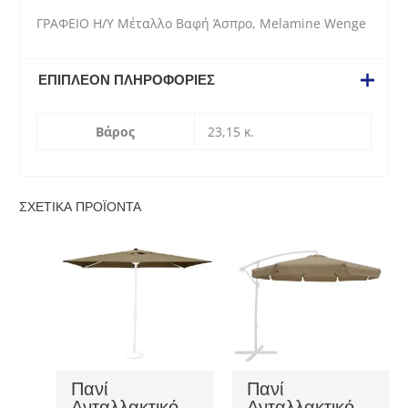
Melamine
ΓΡΑΦΕΙΟ Η/Υ Μέταλλο Βαφή Άσπρο, Melamine Wenge
Wenge
ποσότητα
ΕΠΙΠΛΈΟΝ ΠΛΗΡΟΦΟΡΊΕΣ
Βάρος
23,15 κ.
ΣΧΕΤΙΚΆ ΠΡΟΪΌΝΤΑ
Πανί
Πανί
Ανταλλακτικό
Ανταλλακτικό