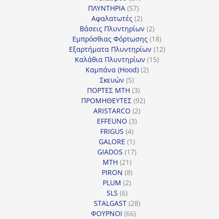
57
προϊόντα
ΠΛΥΝΤΗΡΙΑ
57
προϊόντα
2
Αφαλατωτές
2
προϊόντα
2
Βάσεις Πλυντηρίων
2
προϊόντα
18
Εμπρόσθιας Φόρτωσης
18
προϊόντα
12
Εξαρτήματα Πλυντηρίων
12
15
προϊόντα
Καλάθια Πλυντηρίων
15
2
προϊόντα
Καμπάνα (Hood)
2
5
προϊόντα
Σκευών
5
προϊόντα
3
ΠΟΡΤΕΣ MTH
3
προϊόντα
92
ΠΡΟΜΗΘΕΥΤΕΣ
92
2
προϊόντα
ARISTARCO
2
3
προϊόντα
EFFEUNO
3
4
προϊόντα
FRIGUS
4
προϊόντα
1
GALORE
1
προϊόν
17
GIADOS
17
21
προϊόντα
MTH
21
προϊόντα
8
PIRON
8
2
προϊόντα
PLUM
2
6
προϊόντα
SLS
6
προϊόντα
28
STALGAST
28
66
προϊόντα
ΦΟΥΡΝΟΙ
66