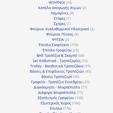
14
προϊόντα
ΦΟΥΡΝΟΙ
14
προϊόντα
2
Καπέλα Απαγωγής Ατμών
2
4
προϊόντα
Λαμαρίνες
4
1
προϊόντα
Στόφες
1
προϊόν
1
Σχάρες
1
προϊόν
2
Φούρνοι Κυκλοθερμικοί Ηλεκτρικοί
2
4
προϊόντα
Φούρνοι Πίτσας
4
2
προϊόντα
ΨΥΓΕΙΑ
2
προϊόντα
776
Έπιπλα Exoplizein
776
προϊόντα
23
'Επιπλα Γραφείου
23
προϊόντα
68
BAR Τραπέζια & Σκαμπό
68
προϊόντα
10
Set Καθιστικά - Τραπεζαρίες
10
προϊόντα
33
Trolley - Βοηθητικά Τραπεζάκια
33
προϊόντα
45
Βάσεις & Επιφάνειες Τραπεζιών
45
35
προϊόντα
Βάσεις Τραπεζιών
35
προϊόντα
23
Γραφεία - Τραπέζια Συνεδρίου
23
77
προϊόντα
Διακόσμηση - Μικροέπιπλα
77
77
προϊόντα
Διάφορα Μικροέπιπλα
77
προϊόντα
100
Εξοπλισμός Γραφείου
100
186
προϊόντα
Εξωτερικός Χώρος
186
776
προϊόντα
Έπιπλα
776