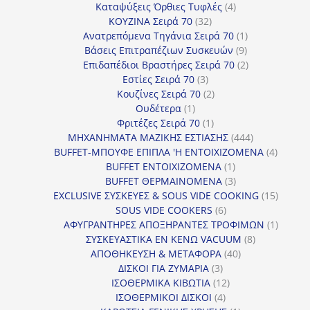
4
προϊόντα
Καταψύξεις Όρθιες Τυφλές
4
32
προϊόντα
ΚΟΥΖΙΝΑ Σειρά 70
32
προϊόντα
1
Ανατρεπόμενα Τηγάνια Σειρά 70
1
9
προϊόν
Βάσεις Επιτραπέζιων Συσκευών
9
προϊόντα
2
Επιδαπέδιοι Βραστήρες Σειρά 70
2
3
προϊόντα
Εστίες Σειρά 70
3
προϊόντα
2
Κουζίνες Σειρά 70
2
1
προϊόντα
Ουδέτερα
1
προϊόν
1
Φριτέζες Σειρά 70
1
προϊόν
444
ΜΗΧΑΝΗΜΑΤΑ ΜΑΖΙΚΗΣ ΕΣΤΙΑΣΗΣ
444
προϊόντα
4
BUFFET-ΜΠΟΥΦΕ ΕΠΙΠΛΑ 'Η ΕΝΤΟΙΧΙΖΟΜΕΝΑ
4
1
προϊόν
BUFFET ΕΝΤΟΙΧΙΖΟΜΕΝΑ
1
προϊόν
3
BUFFET ΘΕΡΜΑΙΝΟΜΕΝΑ
3
προϊόντα
15
EXCLUSIVE ΣΥΣΚΕΥΕΣ & SOUS VIDE COOKING
15
6
προϊόν
SOUS VIDE COOKERS
6
προϊόντα
1
ΑΦΥΓΡΑΝΤΗΡΕΣ ΑΠΟΞΗΡΑΝΤΕΣ ΤΡΟΦΙΜΩΝ
1
8
προϊόν
ΣΥΣΚΕΥΑΣΤΙΚΑ ΕΝ ΚΕΝΩ VACUUM
8
40
προϊόντα
ΑΠΟΘΗΚΕΥΣΗ & ΜΕΤΑΦΟΡΑ
40
3
προϊόντα
ΔΙΣΚΟΙ ΓΙΑ ΖΥΜΑΡΙΑ
3
προϊόντα
12
ΙΣΟΘΕΡΜΙΚΑ ΚΙΒΩΤΙΑ
12
4
προϊόντα
ΙΣΟΘΕΡΜΙΚΟΙ ΔΙΣΚΟΙ
4