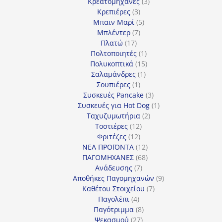
προϊόν
3
Κρεατομηχανές
3
3
προϊόντα
Κρεπιέρες
3
προϊόντα
5
Μπαιν Μαρί
5
7
προϊόντα
Μπλέντερ
7
17
προϊόντα
Πλατώ
17
προϊόντα
1
Πολτοποιητές
1
προϊόν
15
Πολυκοπτικά
15
1
προϊόντα
Σαλαμάνδρες
1
1
προϊόν
Σουπιέρες
1
προϊόν
3
Συσκευές Pancake
3
προϊόντα
1
Συσκευές για Hot Dog
1
2
προϊόν
Ταχυζυμωτήρια
2
12
προϊόντα
Τοστιέρες
12
12
προϊόντα
Φριτέζες
12
προϊόντα
12
ΝΕΑ ΠΡΟΪΟΝΤΑ
12
προϊόντα
68
ΠΑΓΟΜΗΧΑΝΕΣ
68
7
προϊόντα
Ανάδευσης
7
προϊόντα
9
Αποθήκες Παγομηχανών
9
7
προϊόντα
Καθέτου Στοιχείου
7
4
προϊόντα
Παγολέπι
4
προϊόντα
8
Παγότριμμα
8
27
προϊόντα
Ψεκασμού
27