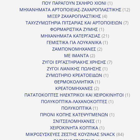
προϊόν
1
ΠΟΥ ΠΑΡΑΓΟΥΝ ΣΚΛΗΡΟ ΧΙΟΝΙ
1
προϊόν
12
ΜΗΧΑΝΗΜΑΤΑ ΑΡΤΟΠΟΙΕΙΑΣ-ΖΑΧΑΡΟΠΛΑΣΤΙΚΗΣ
12
4
προϊ
ΜΙΞΕΡ ΖΑΧΑΡΟΠΛΑΣΤΙΚΗΣ
4
προϊόντα
7
ΤΑΧΥΖΥΜΩΤΗΡΙΑ ΠΙΤΣΑΡΙΑΣ ΚΑΙ ΑΡΤΟΠΟΙΕΙΩΝ
7
1
προϊό
ΦΟΡΜΑΡΙΣΤΙΚΑ ΖΥΜΗΣ
1
προϊόν
21
ΜΗΧΑΝΗΜΑΤΑ ΚΑΤΕΡΓΑΣΙΑΣ
21
1
προϊόντα
ΓΕΜΙΣΤΙΚΑ ΓΙΑ ΛΟΥΚΑΝΙΚΑ
1
2
προϊόν
ΖΑΜΠΟΝΟΜΗΧΑΝΕΣ
2
2
προϊόντα
ΜΕ ΙΜΑΝΤΑ
2
προϊόντα
7
ΖΥΓΟΙ ΕΡΓΑΣΤΗΡΙΑΚΗΣ ΧΡΗΣΗΣ
7
1
προϊόντα
ΖΥΓΟΙ ΛΙΑΝΙΚΗΣ ΠΩΛΗΣΗΣ
1
προϊόν
1
ΖΥΜΩΤΗΡΙΟ ΚΡΕΑΤΟΕΙΔΩΝ
1
1
προϊόν
ΘΕΡΜΟΚΟΛΛΗΤΙΚΆ
1
2
προϊόν
ΚΡΕΑΤΟΜΗΧΑΝΕΣ
2
προϊόντα
1
ΠΑΤΑΤΟΚΟΠΤΕΣ ΗΛΕΚΤΡΙΚΟΙ ΚΑΙ ΧΕΙΡΟΚΙΝΗΤΟΙ
1
1
προϊ
ΠΟΛΥΚΟΠΤΙΚΑ-ΛΑΧΑΝΟΚΟΠΤΕΣ
1
1
προϊόν
ΠΟΛΥΚΟΠΤΙΚΑ
1
προϊόν
1
ΠΡΙΟΝΙ ΚΟΠΗΣ ΚΑΤΕΨΥΓΜΕΝΩΝ
1
1
προϊόν
ΣΝΙΤΣΕΛΟΜΗΧΑΝΕΣ
1
προϊόν
1
ΧΕΙΡΟΚΙΝΗΤΑ ΚΟΠΤΙΚΑ
1
προϊόν
84
ΜΙΚΡΟΣΥΣΚΕΥΕΣ ΖΕΣΤΗΣ ΚΟΥΖΙΝΑΣ SNACK
84