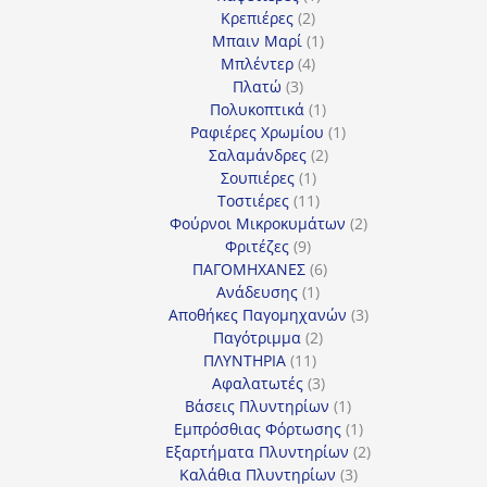
2
προϊόν
Κρεπιέρες
2
προϊόντα
1
Μπαιν Μαρί
1
4
προϊόν
Μπλέντερ
4
3
προϊόντα
Πλατώ
3
προϊόντα
1
Πολυκοπτικά
1
προϊόν
1
Ραφιέρες Χρωμίου
1
2
προϊόν
Σαλαμάνδρες
2
1
προϊόντα
Σουπιέρες
1
προϊόν
11
Τοστιέρες
11
προϊόντα
2
Φούρνοι Μικροκυμάτων
2
9
προϊόντα
Φριτέζες
9
προϊόντα
6
ΠΑΓΟΜΗΧΑΝΕΣ
6
1
προϊόντα
Ανάδευσης
1
προϊόν
3
Αποθήκες Παγομηχανών
3
2
προϊόντα
Παγότριμμα
2
11
προϊόντα
ΠΛΥΝΤΗΡΙΑ
11
προϊόντα
3
Αφαλατωτές
3
προϊόντα
1
Βάσεις Πλυντηρίων
1
προϊόν
1
Εμπρόσθιας Φόρτωσης
1
προϊόν
2
Εξαρτήματα Πλυντηρίων
2
3
προϊόντα
Καλάθια Πλυντηρίων
3