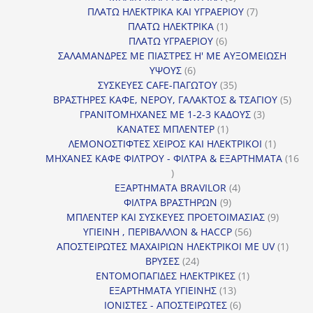
προϊόντα
7
ΠΛΑΤΩ ΗΛΕΚΤΡΙΚΑ ΚΑΙ ΥΓΡΑΕΡΙΟΥ
7
1
προϊόντα
ΠΛΑΤΩ ΗΛΕΚΤΡΙΚΑ
1
6
προϊόν
ΠΛΑΤΩ ΥΓΡΑΕΡΙΟΥ
6
προϊόντα
ΣΑΛΑΜΑΝΔΡΕΣ ΜΕ ΠΙΑΣΤΡΕΣ Η' ΜΕ ΑΥΞΟΜΕΙΩΣΗ
6
ΥΨΟΥΣ
6
προϊόντα
35
ΣΥΣΚΕΥΕΣ CAFE-ΠΑΓΩΤΟΥ
35
προϊόντα
5
ΒΡΑΣΤΗΡΕΣ ΚΑΦΕ, ΝΕΡΟΥ, ΓΑΛΑΚΤΟΣ & ΤΣΑΓΙΟΥ
5
3
προϊ
ΓΡΑΝΙΤΟΜΗΧΑΝΕΣ ΜΕ 1-2-3 ΚΑΔΟΥΣ
3
1
προϊόντα
ΚΑΝΑΤΕΣ ΜΠΛΕΝΤΕΡ
1
προϊόν
1
ΛΕΜΟΝΟΣΤΙΦΤΕΣ ΧΕΙΡΟΣ ΚΑΙ ΗΛΕΚΤΡΙΚΟΙ
1
προϊόν
ΜΗΧΑΝΕΣ ΚΑΦΕ ΦΙΛΤΡΟΥ - ΦΙΛΤΡΑ & ΕΞΑΡΤΗΜΑΤΑ
16
16
προϊόντα
4
ΕΞΑΡΤΗΜΑΤΑ BRAVILOR
4
9
προϊόντα
ΦΙΛΤΡΑ ΒΡΑΣΤΗΡΩΝ
9
προϊόντα
9
ΜΠΛΕΝΤΕΡ ΚΑΙ ΣΥΣΚΕΥΕΣ ΠΡΟΕΤΟΙΜΑΣΙΑΣ
9
56
προϊόντ
ΥΓΙΕΙΝΗ , ΠΕΡΙΒΑΛΛΟΝ & HACCP
56
προϊόντα
1
ΑΠΟΣΤΕΙΡΩΤΕΣ ΜΑΧΑΙΡΙΩΝ ΗΛΕΚΤΡΙΚΟΙ ΜΕ UV
1
24
προϊό
ΒΡΥΣΕΣ
24
προϊόντα
1
ΕΝΤΟΜΟΠΑΓΙΔΕΣ ΗΛΕΚΤΡΙΚΕΣ
1
13
προϊόν
ΕΞΑΡΤΗΜΑΤΑ ΥΓΙΕΙΝΗΣ
13
προϊόντα
6
ΙΟΝΙΣΤΕΣ - ΑΠΟΣΤΕΙΡΩΤΕΣ
6