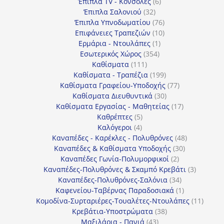
προϊόντα
6
Έπιπλα TV - Κονσόλες
6
32
προϊόντα
Έπιπλα Σαλονιού
32
προϊόντα
76
Έπιπλα Υπνοδωματίου
76
10
προϊόντα
Επιφάνειες Τραπεζιών
10
1
προϊόντα
Ερμάρια - Ντουλάπες
1
354
προϊόν
Εσωτερικός Χώρος
354
111
προϊόντα
Καθίσματα
111
προϊόντα
199
Καθίσματα - Τραπέζια
199
προϊόντα
77
Καθίσματα Γραφείου-Υποδοχής
77
30
προϊόντα
Καθίσματα Διευθυντικά
30
προϊόντα
17
Καθίσματα Εργασίας - Μαθητείας
17
5
προϊόντα
Καθρέπτες
5
4
προϊόντα
Καλόγεροι
4
προϊόντα
48
Καναπέδες - Καρέκλες - Πολυθρόνες
48
30
προϊόντα
Καναπέδες & Καθίσματα Υποδοχής
30
2
προϊόντα
Καναπέδες Γωνία-Πολυμορφικοί
2
προϊόντα
3
Καναπέδες-Πολυθρόνες & Σκαμπό Κρεβάτι
3
34
προϊόντ
Καναπέδες-Πολυθρόνες-Σαλόνια
34
προϊόντα
1
Καφενείου-Ταβέρνας Παραδοσιακά
1
προϊόν
11
Κομοδίνα-Συρταριέρες-Τουαλέτες-Ντουλάπες
11
38
προϊόν
Κρεβάτια-Υποστρώματα
38
43
προϊόντα
Μαξιλάρια - Πανιά
43