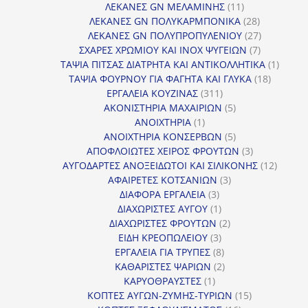
11
προϊόντα
ΛΕΚΑΝΕΣ GN ΜΕΛΑΜΙΝΗΣ
11
προϊόντα
28
ΛΕΚΑΝΕΣ GN ΠΟΛΥΚΑΡΜΠΟΝΙΚΑ
28
προϊόντα
27
ΛΕΚΑΝΕΣ GN ΠΟΛΥΠΡΟΠΥΛΕΝΙΟΥ
27
7
προϊόντα
ΣΧΑΡΕΣ ΧΡΩΜΙΟΥ ΚΑΙ INOX ΨΥΓΕΙΩΝ
7
προϊόντα
1
ΤΑΨΙΑ ΠΙΤΣΑΣ ΔΙΑΤΡΗΤΑ ΚΑΙ ΑΝΤΙΚΟΛΛΗΤΙΚΑ
1
18
προϊόν
ΤΑΨΙΑ ΦΟΥΡΝΟΥ ΓΙΑ ΦΑΓΗΤΑ ΚΑΙ ΓΛΥΚΑ
18
311
προϊόντ
ΕΡΓΑΛΕΙΑ ΚΟΥΖΙΝΑΣ
311
προϊόντα
5
ΑΚΟΝΙΣΤΗΡΙΑ ΜΑΧΑΙΡΙΩΝ
5
1
προϊόντα
ΑΝΟΙΧΤΗΡΙΑ
1
προϊόν
5
ΑΝΟΙΧΤΗΡΙΑ ΚΟΝΣΕΡΒΩΝ
5
προϊόντα
3
ΑΠΟΦΛΟΙΩΤΕΣ ΧΕΙΡΟΣ ΦΡΟΥΤΩΝ
3
προϊόντα
12
ΑΥΓΟΔΑΡΤΕΣ ΑΝΟΞΕΙΔΩΤΟΙ ΚΑΙ ΣΙΛΙΚΟΝΗΣ
12
3
προϊόν
ΑΦΑΙΡΕΤΕΣ ΚΟΤΣΑΝΙΩΝ
3
3
προϊόντα
ΔΙΑΦΟΡΑ ΕΡΓΑΛΕΙΑ
3
προϊόντα
1
ΔΙΑΧΩΡΙΣΤΕΣ ΑΥΓΟΥ
1
προϊόν
2
ΔΙΑΧΩΡΙΣΤΕΣ ΦΡΟΥΤΩΝ
2
3
προϊόντα
ΕΙΔΗ ΚΡΕΟΠΩΛΕΙΟΥ
3
προϊόντα
8
ΕΡΓΑΛΕΙΑ ΓΙΑ ΤΡΥΠΕΣ
8
προϊόντα
2
ΚΑΘΑΡΙΣΤΕΣ ΨΑΡΙΩΝ
2
1
προϊόντα
ΚΑΡΥΟΘΡΑΥΣΤΕΣ
1
προϊόν
15
ΚΟΠΤΕΣ ΑΥΓΩΝ-ΖΥΜΗΣ-ΤΥΡΙΩΝ
15