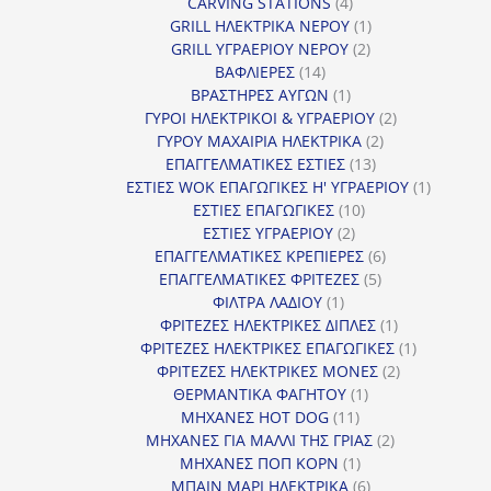
4
προϊόντ
CARVING STATIONS
4
προϊόντα
1
GRILL ΗΛΕΚΤΡΙΚΑ ΝΕΡΟΥ
1
2
προϊόν
GRILL ΥΓΡΑΕΡΙΟΥ ΝΕΡΟΥ
2
14
προϊόντα
ΒΑΦΛΙΕΡΕΣ
14
προϊόντα
1
ΒΡΑΣΤΗΡΕΣ ΑΥΓΩΝ
1
προϊόν
2
ΓΥΡΟΙ ΗΛΕΚΤΡΙΚΟΙ & ΥΓΡΑΕΡΙΟΥ
2
2
προϊόντα
ΓΥΡΟΥ ΜΑΧΑΙΡΙΑ ΗΛΕΚΤΡΙΚΑ
2
13
προϊόντα
ΕΠΑΓΓΕΛΜΑΤΙΚΕΣ ΕΣΤΙΕΣ
13
προϊόντα
1
ΕΣΤΙΕΣ WOK ΕΠΑΓΩΓΙΚΕΣ Η' ΥΓΡΑΕΡΙΟΥ
1
10
προϊόν
ΕΣΤΙΕΣ ΕΠΑΓΩΓΙΚΕΣ
10
2
προϊόντα
ΕΣΤΙΕΣ ΥΓΡΑΕΡΙΟΥ
2
προϊόντα
6
ΕΠΑΓΓΕΛΜΑΤΙΚΕΣ ΚΡΕΠΙΕΡΕΣ
6
5
προϊόντα
ΕΠΑΓΓΕΛΜΑΤΙΚΕΣ ΦΡΙΤΕΖΕΣ
5
1
προϊόντα
ΦΙΛΤΡΑ ΛΑΔΙΟΥ
1
προϊόν
1
ΦΡΙΤΕΖΕΣ ΗΛΕΚΤΡΙΚΕΣ ΔΙΠΛΕΣ
1
προϊόν
1
ΦΡΙΤΕΖΕΣ ΗΛΕΚΤΡΙΚΕΣ ΕΠΑΓΩΓΙΚΕΣ
1
2
προϊόν
ΦΡΙΤΕΖΕΣ ΗΛΕΚΤΡΙΚΕΣ ΜΟΝΕΣ
2
1
προϊόντα
ΘΕΡΜΑΝΤΙΚΑ ΦΑΓΗΤΟΥ
1
11
προϊόν
ΜΗΧΑΝΕΣ HOT DOG
11
προϊόντα
2
ΜΗΧΑΝΕΣ ΓΙΑ ΜΑΛΛΙ ΤΗΣ ΓΡΙΑΣ
2
1
προϊόντα
ΜΗΧΑΝΕΣ ΠΟΠ ΚΟΡΝ
1
προϊόν
6
ΜΠΑΙΝ ΜΑΡΙ ΗΛΕΚΤΡΙΚΑ
6