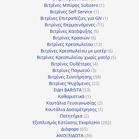
προϊόντα
1
Βιτρίνες Mπύρας Subzero
1
1
προϊόν
Βιτρίνες Self Service
1
προϊόν
1
Βιτρίνες Επιτραπέζιες για GN
1
15
προϊόν
Βιτρίνες Θερμαινόμενες
15
5
προϊόντα
Βιτρίνες Κατάψυξης
5
6
προϊόντα
Βιτρίνες Κρασιών
6
προϊόντα
12
Βιτρίνες Κρεοπωλείου
12
προϊόντα
6
Βιτρίνες Κρεοπωλείου με μοτέρ
6
προϊόντα
5
Βιτρίνες Κρεοπωλείου χωρίς μοτέρ
5
4
προϊόντα
Βιτρίνες Ουδέτερες
4
3
προϊόντα
Βιτρίνες Παγωτού
3
προϊόντα
38
Βιτρίνες Συντήρησης
38
22
προϊόντα
Βιτρίνες Ψυχόμενες
22
53
προϊόντα
ΕΙΔΗ BARISTA
53
προϊόντα
1
Καθαριστικά
1
προϊόν
2
Κουτάλια Γευσιγνωσίας
2
προϊόντα
1
Κουτάλια Δοσομέτρησης
1
2
προϊόν
Πατητήρια
2
προϊόντα
282
Εξοπλισμός Εστίασης Exoplizein
282
65
προϊόντα
Διάφορα
65
προϊόντα
36
ΑΝΟΞΕΙΔΩΤΑ
36