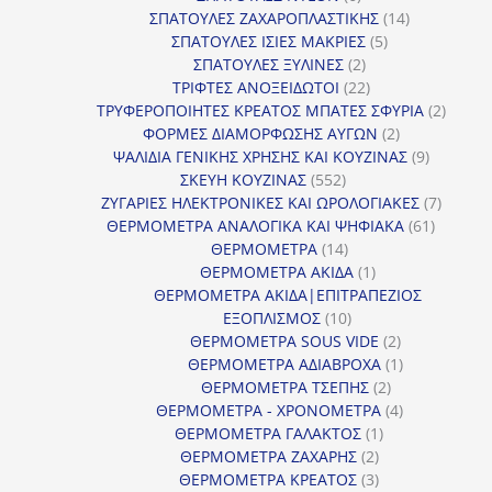
προϊόντα
14
ΣΠΑΤΟΥΛΕΣ ΖΑΧΑΡΟΠΛΑΣΤΙΚΗΣ
14
5
προϊόντα
ΣΠΑΤΟΥΛΕΣ ΙΣΙΕΣ ΜΑΚΡΙΕΣ
5
2
προϊόντα
ΣΠΑΤΟΥΛΕΣ ΞΥΛΙΝΕΣ
2
προϊόντα
22
ΤΡΙΦΤΕΣ ΑΝΟΞΕΙΔΩΤΟΙ
22
προϊόντα
2
ΤΡΥΦΕΡΟΠΟΙΗΤΕΣ ΚΡΕΑΤΟΣ ΜΠΑΤΕΣ ΣΦΥΡΙΑ
2
2
προϊόν
ΦΟΡΜΕΣ ΔΙΑΜΟΡΦΩΣΗΣ ΑΥΓΩΝ
2
προϊόντα
9
ΨΑΛΙΔΙΑ ΓΕΝΙΚΗΣ ΧΡΗΣΗΣ ΚΑΙ ΚΟΥΖΙΝΑΣ
9
552
προϊόντα
ΣΚΕΥΗ ΚΟΥΖΙΝΑΣ
552
προϊόντα
7
ΖΥΓΑΡΙΕΣ ΗΛΕΚΤΡΟΝΙΚΕΣ ΚΑΙ ΩΡΟΛΟΓΙΑΚΕΣ
7
61
προϊόν
ΘΕΡΜΟΜΕΤΡΑ ΑΝΑΛΟΓΙΚΑ ΚΑΙ ΨΗΦΙΑΚΑ
61
14
προϊόντ
ΘΕΡΜΟΜΕΤΡΑ
14
προϊόντα
1
ΘΕΡΜΟΜΕΤΡΑ ΑΚΙΔΑ
1
προϊόν
ΘΕΡΜΟΜΕΤΡΑ ΑΚΙΔΑ|ΕΠΙΤΡΑΠΕΖΙΟΣ
10
ΕΞΟΠΛΙΣΜΟΣ
10
προϊόντα
2
ΘΕΡΜΟΜΕΤΡΑ SOUS VIDE
2
προϊόντα
1
ΘΕΡΜΟΜΕΤΡΑ ΑΔΙΑΒΡΟΧΑ
1
2
προϊόν
ΘΕΡΜΟΜΕΤΡΑ ΤΣΕΠΗΣ
2
προϊόντα
4
ΘΕΡΜΟΜΕΤΡΑ - ΧΡΟΝΟΜΕΤΡΑ
4
1
προϊόντα
ΘΕΡΜΟΜΕΤΡΑ ΓΑΛΑΚΤΟΣ
1
2
προϊόν
ΘΕΡΜΟΜΕΤΡΑ ΖΑΧΑΡΗΣ
2
προϊόντα
3
ΘΕΡΜΟΜΕΤΡΑ ΚΡΕΑΤΟΣ
3