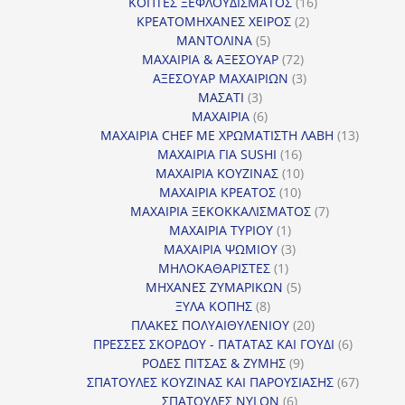
16
προϊόντα
ΚΟΠΤΕΣ ΞΕΦΛΟΥΔΙΣΜΑΤΟΣ
16
2
προϊόντα
ΚΡΕΑΤΟΜΗΧΑΝΕΣ ΧΕΙΡΟΣ
2
5
προϊόντα
ΜΑΝΤΟΛΙΝΑ
5
προϊόντα
72
ΜΑΧΑΙΡΙΑ & ΑΞΕΣΟΥΑΡ
72
προϊόντα
3
ΑΞΕΣΟΥΑΡ ΜΑΧΑΙΡΙΩΝ
3
3
προϊόντα
ΜΑΣΑΤΙ
3
προϊόντα
6
ΜΑΧΑΙΡΙΑ
6
προϊόντα
13
ΜΑΧΑΙΡΙΑ CHEF ΜΕ ΧΡΩΜΑΤΙΣΤΗ ΛΑΒΗ
13
16
προϊόντ
ΜΑΧΑΙΡΙΑ ΓΙΑ SUSHI
16
προϊόντα
10
ΜΑΧΑΙΡΙΑ ΚΟΥΖΙΝΑΣ
10
10
προϊόντα
ΜΑΧΑΙΡΙΑ ΚΡΕΑΤΟΣ
10
προϊόντα
7
ΜΑΧΑΙΡΙΑ ΞΕΚΟΚΚΑΛΙΣΜΑΤΟΣ
7
1
προϊόντα
ΜΑΧΑΙΡΙΑ ΤΥΡΙΟΥ
1
προϊόν
3
ΜΑΧΑΙΡΙΑ ΨΩΜΙΟΥ
3
1
προϊόντα
ΜΗΛΟΚΑΘΑΡΙΣΤΕΣ
1
προϊόν
5
ΜΗΧΑΝΕΣ ΖΥΜΑΡΙΚΩΝ
5
8
προϊόντα
ΞΥΛΑ ΚΟΠΗΣ
8
προϊόντα
20
ΠΛΑΚΕΣ ΠΟΛΥΑΙΘΥΛΕΝΙΟΥ
20
προϊόντα
6
ΠΡΕΣΣΕΣ ΣΚΟΡΔΟΥ - ΠΑΤΑΤΑΣ ΚΑΙ ΓΟΥΔΙ
6
9
προϊόντα
ΡΟΔΕΣ ΠΙΤΣΑΣ & ΖΥΜΗΣ
9
προϊόντα
67
ΣΠΑΤΟΥΛΕΣ ΚΟΥΖΙΝΑΣ ΚΑΙ ΠΑΡΟΥΣΙΑΣΗΣ
67
6
προϊόντ
ΣΠΑΤΟΥΛΕΣ NYLON
6