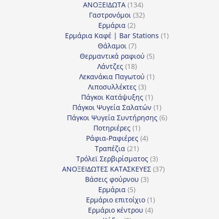
134
προϊόντα
ΑΝΟΞΕΙΔΩΤΑ
134
προϊόντα
32
Γαστρονόμοι
32
2
προϊόντα
Ερμάρια
2
προϊόντα
1
Ερμάρια Καφέ | Bar Stations
1
7
προϊόν
Θάλαμοι
7
προϊόντα
5
Θερμαντικά ραφιού
5
18
προϊόντα
Λάντζες
18
προϊόντα
1
Λεκανάκια Παγωτού
1
3
προϊόν
Λιποσυλλέκτες
3
προϊόντα
1
Πάγκοι Κατάψυξης
1
προϊόν
1
Πάγκοι Ψυγεία Σαλατών
1
προϊόν
6
Πάγκοι Ψυγεία Συντήρησης
6
1
προϊόντα
Ποτηριέρες
1
προϊόν
4
Ράφια-Ραφιέρες
4
21
προϊόντα
Τραπέζια
21
προϊόντα
3
Τρόλεϊ Σερβιρίσματος
3
προϊόντα
37
ΑΝΟΞΕΙΔΩΤΕΣ ΚΑΤΑΣΚΕΥΕΣ
37
3
προϊόντα
Βάσεις φούρνου
3
5
προϊόντα
Ερμάρια
5
προϊόντα
1
Ερμάριο επιτοίχιο
1
4
προϊόν
Ερμάριο κέντρου
4