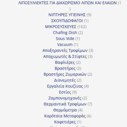
προϊόντα
ΛΙΠΟΣΥΛΛΕΚΤΕΣ ΓΙΑ ΔΙΑΧΩΡΙΣΜΟ ΛΙΠΩΝ ΚΑΙ ΕΛΑΙΩΝ
1
1
προϊόν
9
ΝΙΠΤΗΡΕΣ ΥΓΙΕΙΝΗΣ
9
1
προϊόντα
ΣΚΟΥΠΙΔΟΦΑΓΟΙ
1
162
προϊόν
ΜΙΚΡΟΣΥΣΚΕΥΕΣ
162
2
προϊόντα
Chafing Dish
2
1
προϊόντα
Sous Vide
1
1
προϊόν
Vacuum
1
προϊόν
3
Αποξηραντές Τροφίμων
3
3
προϊόντα
Αποχυμωτές & Στίφτες
3
2
προϊόντα
Βαφλιέρες
2
προϊόντα
2
Βραστήρες
2
προϊόντα
2
Βραστήρες Ζυμαρικών
2
2
προϊόντα
Διανεμητές
2
προϊόντα
4
Εργαλεία Κουζίνας
4
9
προϊόντα
Εστίες
9
προϊόντα
2
Ζαμπονομηχανές
2
προϊόντα
7
Θερμαντικά Τροφίμων
7
4
προϊόντα
Θερμόμετρα
4
προϊόντα
6
Καρότσια Μεταφοράς
6
1
προϊόντα
Καφετιέρες
1