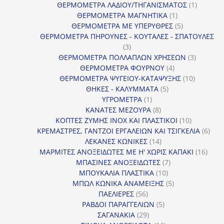
προϊόντα
1
ΘΕΡΜΟΜΕΤΡΑ ΛΑΔΙΟΥ/ΤΗΓΑΝΙΣΜΑΤΟΣ
1
1
προϊόν
ΘΕΡΜΟΜΕΤΡΑ ΜΑΓΝΗΤΙΚΑ
1
προϊόν
5
ΘΕΡΜΟΜΕΤΡΑ ΜΕ ΥΠΕΡΥΘΡΕΣ
5
προϊόντα
ΘΕΡΜΟΜΕΤΡΑ ΠΗΡΟΥΝΕΣ - ΚΟΥΤΑΛΕΣ - ΣΠΑΤΟΥΛΕΣ
3
3
προϊόντα
3
ΘΕΡΜΟΜΕΤΡΑ ΠΟΛΛΑΠΛΩΝ ΧΡΗΣΕΩΝ
3
4
προϊόντ
ΘΕΡΜΟΜΕΤΡΑ ΦΟΥΡΝΟΥ
4
προϊόντα
10
ΘΕΡΜΟΜΕΤΡΑ ΨΥΓΕΙΟΥ-ΚΑΤΑΨΥΞΗΣ
10
5
προϊόντα
ΘΗΚΕΣ - ΚΑΛΥΜΜΑΤΑ
5
1
προϊόντα
ΥΓΡΟΜΕΤΡΑ
1
προϊόν
8
ΚΑΝΑΤΕΣ ΜΕΖΟΥΡΑ
8
προϊόντα
10
ΚΟΠΤΕΣ ΖΥΜΗΣ INOX ΚΑΙ ΠΛΑΣΤΙΚΟΙ
10
προϊόντα
6
ΚΡΕΜΑΣΤΡΕΣ, ΓΑΝΤΖΟΙ ΕΡΓΑΛΕΙΩΝ ΚΑΙ ΤΣΙΓΚΕΛΙΑ
6
14
προϊ
ΛΕΚΑΝΕΣ ΚΩΝΙΚΕΣ
14
προϊόντα
16
ΜΑΡΜΙΤΕΣ ΑΝΟΞΕΙΔΩΤΕΣ ΜΕ Η' ΧΩΡΙΣ ΚΑΠΑΚΙ
16
7
προϊ
ΜΠΑΣΙΝΕΣ ΑΝΟΞΕΙΔΩΤΕΣ
7
10
προϊόντα
ΜΠΟΥΚΑΛΙΑ ΠΛΑΣΤΙΚΑ
10
προϊόντα
5
ΜΠΩΛ ΚΩΝΙΚΑ ΑΝΑΜΕΙΞΗΣ
5
56
προϊόντα
ΠΑΕΛΙΕΡΕΣ
56
προϊόντα
5
ΡΑΒΔΟΙ ΠΑΡΑΓΓΕΛΙΩΝ
5
29
προϊόντα
ΣΑΓΑΝΑΚΙΑ
29