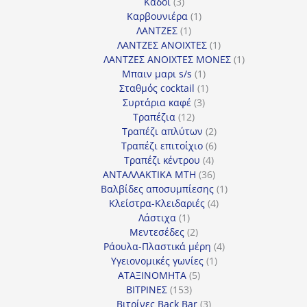
3
προϊόντα
Κάδοι
3
προϊόντα
1
Καρβουνιέρα
1
1
προϊόν
ΛΑΝΤΖΕΣ
1
προϊόν
1
ΛΑΝΤΖΕΣ ΑΝΟΙΧΤΕΣ
1
προϊόν
1
ΛΑΝΤΖΕΣ ΑΝΟΙΧΤΕΣ ΜΟΝΕΣ
1
1
προϊόν
Μπαιν μαρι s/s
1
προϊόν
1
Σταθμός cocktail
1
3
προϊόν
Συρτάρια καφέ
3
12
προϊόντα
Τραπέζια
12
προϊόντα
2
Τραπέζι απλύτων
2
προϊόντα
6
Τραπέζι επιτοίχιο
6
4
προϊόντα
Τραπέζι κέντρου
4
προϊόντα
36
ΑΝΤΑΛΛΑΚΤΙΚΑ MTH
36
προϊόντα
1
Βαλβίδες αποσυμπίεσης
1
4
προϊόν
Κλείστρα-Κλειδαριές
4
1
προϊόντα
Λάστιχα
1
προϊόν
2
Μεντεσέδες
2
προϊόντα
4
Ράουλα-Πλαστικά μέρη
4
1
προϊόντα
Υγειονομικές γωνίες
1
5
προϊόν
ΑΤΑΞΙΝΟΜΗΤΑ
5
153
προϊόντα
ΒΙΤΡΙΝΕΣ
153
προϊόντα
3
Βιτρίνες Back Bar
3