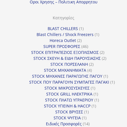
Οροι Χρησης – Πολιτικη Απορρητου
Κατηγορίες
1
BLAST CHILLERS
1
προϊόν
1
Blast Chillers / Shock Freezers
1
2
προϊόν
Horeca Outlet
2
προϊόντα
46
SUPER ΠΡΟΣΦΟΡΕΣ
46
προϊόντα
2
STOCK ΕΠΙΤΡΑΠΕΖΙΟΣ ΕΞΟΠΛΙΣΜΟΣ
2
προϊόντα
2
STOCK ΣΚΕΥΗ & ΕΙΔΗ ΠΑΡΟΥΣΙΑΣΗΣ
2
2
προϊόντα
STOCK ΠΟΡΣΕΛΑΝΗ
2
4
προϊόντα
STOCK ΜΗΧΑΝΗΜΑΤΑ
4
προϊόντα
1
STOCK ΜΗΧΑΝΕΣ ΠΑΡΑΓΩΓΗΣ ΠΑΓΟΥ
1
προϊόν
1
STOCK ΠΟΥ ΠΑΡΑΓΟΥΝ ΣΥΜΠΑΓΕΣ ΠΑΓΑΚΙ
1
1
προϊόν
STOCK ΜΙΚΡΟΣΥΣΚΕΥΕΣ
1
προϊόν
1
STOCK GRILL ΗΛΕΚΤΡΙΚΑ
1
προϊόν
1
STOCK ΠΛΑΤΩ ΥΓΡΑΕΡΙΟΥ
1
1
προϊόν
STOCK ΥΓΙΕΙΝΗ & HACCP
1
1
προϊόν
STOCK ΒΡΥΣΕΣ
1
1
προϊόν
STOCK ΨΥΓΕΙΑ
1
προϊόν
14
Ειδικές Προσφορές
14