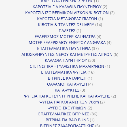
προϊόντα
1
ΚΑΡΟΤΣΙΑ ΓΕΝΙΚΗΣ ΧΡΗΣΗΣ
1
προϊόν
2
ΚΑΡΟΤΣΙΑ ΓΙΑ ΚΑΛΑΘΙΑ ΠΛΥΝΤΗΡΙΟΥ
2
προϊόντα
2
ΚΑΡΟΤΣΙΑ ΙΣΟΘΕΡΜΙΚΩΝ ΔΙΣΚΩΝ/ΚΙΒΩΤΙΩΝ
2
1
προϊόν
ΚΑΡΟΤΣΙΑ ΜΕΤΑΦΟΡΑΣ ΠΙΑΤΩΝ
1
14
προϊόν
ΚΙΒΩΤΙΑ & ΤΣΑΝΤΕΣ DELIVERY
14
1
προϊόντα
ΠΑΛΕΤΕΣ
1
προϊόν
4
ΕΞΑΕΡΙΣΜΟΣ ΜΟΤΕΡ ΚΑΙ ΦΙΛΤΡΑ
4
προϊόντα
4
ΜΟΤΕΡ ΕΞΑΕΡΙΣΜΟΥ ΕΝΕΡΓΟΥ ΑΝΘΡΑΚΑ
4
37
προϊόντ
ΕΠΑΓΓΕΛΜΑΤΙΚΑ ΠΛΥΝΤΗΡΙΑ
37
προϊόντα
6
ΑΠΟΣΚΛΗΡΥΝΤΕΣ ΝΕΡΟΥ ΚΑΙ ΜΕΤΡΗΤΕΣ ΛΙΤΡΩΝ
6
30
προϊ
ΚΑΛΑΘΙΑ ΠΛΥΝΤΗΡΙΟΥ
30
προϊόντα
1
ΣΤΕΓΝΩΤΙΚΑ - ΓΥΑΛΙΣΤΙΚΑ ΜΑΧΑΙΡ/ΝΩΝ
1
16
προϊόν
ΕΠΑΓΓΕΛΜΑΤΙΚΑ ΨΥΓΕΙΑ
16
1
προϊόντα
ΒΙΤΡΙΝΕΣ ΚΑΤΑΨΥΞΗ
1
προϊόν
4
ΘΑΛΑΜΟΙ ΚΑΤΑΨΥΞΗ
4
3
προϊόντα
ΚΑΤΑΨΥΚΤΕΣ
3
προϊόντα
2
ΨΥΓΕΙΑ ΠΑΓΚΟΙ ΣΥΝΤΗΡΗΣΗΣ ΚΑΙ ΚΑΤΑΨΥΞΗΣ
2
2
προϊό
ΨΥΓΕΙΑ ΠΑΓΚΟΙ ΑΝΩ ΤΩΝ 70cm
2
2
προϊόντα
ΨΥΓΕΙΟ ΣΚΟΥΠΙΔΙΩΝ
2
προϊόντα
86
ΕΠΑΓΓΕΛΜΑΤΙΚΕΣ ΒΙΤΡΙΝΕΣ
86
1
προϊόντα
ΒΙΤΡΙΝΑ ΓΙΑ BAO BUNS
1
προϊόν
6
ΒΙΤΡΙΝΕΣ ΖΑΧΑΡΟΠΛΑΣΤΙΚΗΣ
6