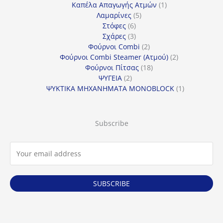
προϊόντα
1
Καπέλα Απαγωγής Ατμών
1
5
προϊόν
Λαμαρίνες
5
6
προϊόντα
Στόφες
6
προϊόντα
3
Σχάρες
3
προϊόντα
2
Φούρνοι Combi
2
προϊόντα
2
Φούρνοι Combi Steamer (Ατμού)
2
18
προϊόντα
Φούρνοι Πίτσας
18
2
προϊόντα
ΨΥΓΕΙΑ
2
προϊόντα
1
ΨΥΚΤΙΚΑ ΜΗΧΑΝΗΜΑΤΑ MONOBLOCK
1
προϊόν
Subscribe
SUBSCRIBE