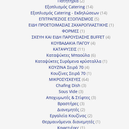
προϊόν
2
Πατητήρια
2
προϊόντα
14
Εξοπλισμός Catering
14
προϊόντα
14
Εξοπλισμός Catering - Εκδηλώσεων
14
5
προϊόντα
ΕΠΙΤΡΑΠΕΖΙΟΣ ΕΞΟΠΛΙΣΜΟΣ
5
προϊόντα
1
ΕΙΔΗ ΠΡΟΕΤΟΙΜΑΣΙΑΣ ΖΑΧΑΡΟΠΛΑΣΤΙΚΗΣ
1
1
προϊόν
ΦΟΡΜΕΣ
1
προϊόν
4
ΣΚΕΥΗ ΚΑΙ ΕΙΔΗ ΠΑΡΟΥΣΙΑΣΗΣ BUFFET
4
4
προϊόντα
ΚΟΥΒΑΔΑΚΙΑ ΠΑΓΟΥ
4
11
προϊόντα
ΚΑΤΑΨΥΞΕΙΣ
11
προϊόντα
6
Καταψύκτες Μπαούλα
6
προϊόντα
1
Καταψύκτες Συρόμενα κρύσταλλα
1
4
προϊόν
ΚΟΥΖΙΝΑ Σειρά 70
4
προϊόντα
1
Κουζίνες Σειρά 70
1
64
προϊόν
ΜΙΚΡΟΣΥΣΚΕΥΕΣ
64
3
προϊόντα
Chafing Dish
3
3
προϊόντα
Sous Vide
3
προϊόντα
3
Αποχυμωτές & Στίφτες
3
3
προϊόντα
Βραστήρες
3
προϊόντα
2
Διανεμητές
2
προϊόντα
2
Εργαλεία Κουζίνας
2
προϊόντα
1
Θερμαινόμενοι διανεμητές
1
1
προϊόν
Καφετιέρες
1