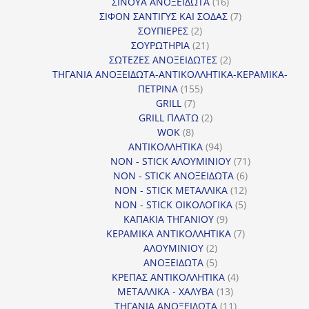
προϊόντα
16
ΣΙΝΟΥΑ ΑΝΟΞΕΙΔΩΤΑ
16
προϊόντα
7
ΣΙΦΟΝ ΣΑΝΤΙΓΥΣ ΚΑΙ ΣΟΔΑΣ
7
2
προϊόντα
ΣΟΥΠΙΕΡΕΣ
2
προϊόντα
21
ΣΟΥΡΩΤΗΡΙΑ
21
προϊόντα
2
ΣΩΤΕΖΕΣ ΑΝΟΞΕΙΔΩΤΕΣ
2
προϊόντα
ΤΗΓΑΝΙΑ ΑΝΟΞΕΙΔΩΤΑ-ΑΝΤΙΚΟΛΛΗΤΙΚΑ-ΚΕΡΑΜΙΚΑ-
155
ΠΕΤΡΙΝΑ
155
7
προϊόντα
GRILL
7
προϊόντα
2
GRILL ΠΛΑΤΩ
2
8
προϊόντα
WOK
8
προϊόντα
94
ΑΝΤΙΚΟΛΛΗΤΙΚΑ
94
προϊόντα
71
NON - STICK ΑΛΟΥΜΙΝΙΟΥ
71
6
προϊόντα
NON - STICK ΑΝΟΞΕΙΔΩΤΑ
6
12
προϊόντα
NON - STICK ΜΕΤΑΛΛΙΚΑ
12
5
προϊόντα
NON - STICK ΟΙΚΟΛΟΓΙΚΑ
5
9
προϊόντα
ΚΑΠΑΚΙΑ ΤΗΓΑΝΙΟΥ
9
προϊόντα
7
ΚΕΡΑΜΙΚΑ ΑΝΤΙΚΟΛΛΗΤΙΚΑ
7
2
προϊόντα
ΑΛΟΥΜΙΝΙΟΥ
2
προϊόντα
5
ΑΝΟΞΕΙΔΩΤΑ
5
προϊόντα
4
ΚΡΕΠΑΣ ΑΝΤΙΚΟΛΛΗΤΙΚΑ
4
13
προϊόντα
ΜΕΤΑΛΛΙΚΑ - ΧΑΛΥΒΑ
13
προϊόντα
11
ΤΗΓΑΝΙΑ ΑΝΟΞΕΙΔΩΤΑ
11