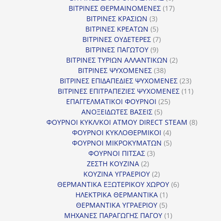
προϊόντα
17
ΒΙΤΡΙΝΕΣ ΘΕΡΜΑΙΝΟΜΕΝΕΣ
17
3
προϊόντα
ΒΙΤΡΙΝΕΣ ΚΡΑΣΙΩΝ
3
προϊόντα
5
ΒΙΤΡΙΝΕΣ ΚΡΕΑΤΩΝ
5
προϊόντα
7
ΒΙΤΡΙΝΕΣ ΟΥΔΕΤΕΡΕΣ
7
9
προϊόντα
ΒΙΤΡΙΝΕΣ ΠΑΓΩΤΟΥ
9
προϊόντα
2
ΒΙΤΡΙΝΕΣ ΤΥΡΙΩΝ ΑΛΛΑΝΤΙΚΩΝ
2
38
προϊόντα
ΒΙΤΡΙΝΕΣ ΨΥΧΟΜΕΝΕΣ
38
προϊόντα
23
ΒΙΤΡΙΝΕΣ ΕΠΙΔΑΠΕΔΙΕΣ ΨΥΧΟΜΕΝΕΣ
23
προϊόντα
11
ΒΙΤΡΙΝΕΣ ΕΠΙΤΡΑΠΕΖΙΕΣ ΨΥΧΟΜΕΝΕΣ
11
25
προϊόντ
ΕΠΑΓΓΕΛΜΑΤΙΚΟΙ ΦΟΥΡΝΟΙ
25
5
προϊόντα
ΑΝΟΞΕΙΔΩΤΕΣ ΒΑΣΕΙΣ
5
προϊόντα
8
ΦΟΥΡΝΟΙ ΚΥΚΛ/ΚΟΙ ΑΤΜΟΥ DIRECT STEAM
8
4
προϊόν
ΦΟΥΡΝΟΙ ΚΥΚΛΟΘΕΡΜΙΚΟΙ
4
προϊόντα
5
ΦΟΥΡΝΟΙ ΜΙΚΡΟΚΥΜΑΤΩΝ
5
3
προϊόντα
ΦΟΥΡΝΟΙ ΠΙΤΣΑΣ
3
2
προϊόντα
ΖΕΣΤΗ ΚΟΥΖΙΝΑ
2
προϊόντα
2
ΚΟΥΖΙΝΑ ΥΓΡΑΕΡΙΟΥ
2
προϊόντα
6
ΘΕΡΜΑΝΤΙΚΑ ΕΞΩΤΕΡΙΚΟΥ ΧΩΡΟΥ
6
1
προϊόντα
ΗΛΕΚΤΡΙΚΑ ΘΕΡΜΑΝΤΙΚΑ
1
5
προϊόν
ΘΕΡΜΑΝΤΙΚΑ ΥΓΡΑΕΡΙΟΥ
5
προϊόντα
1
ΜΗΧΑΝΕΣ ΠΑΡΑΓΩΓΗΣ ΠΑΓΟΥ
1