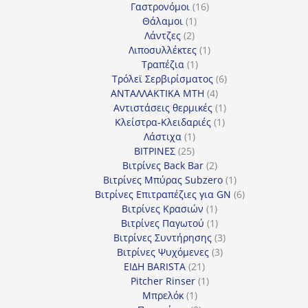
προϊόντα
16
Γαστρονόμοι
16
1
προϊόντα
Θάλαμοι
1
2
προϊόν
Λάντζες
2
προϊόντα
1
Λιποσυλλέκτες
1
1
προϊόν
Τραπέζια
1
προϊόν
6
Τρόλεϊ Σερβιρίσματος
6
4
προϊόντα
ΑΝΤΑΛΛΑΚΤΙΚΑ MTH
4
προϊόντα
1
Αντιστάσεις θερμικές
1
1
προϊόν
Κλείστρα-Κλειδαριές
1
1
προϊόν
Λάστιχα
1
25
προϊόν
ΒΙΤΡΙΝΕΣ
25
προϊόντα
2
Βιτρίνες Back Bar
2
προϊόντα
1
Βιτρίνες Mπύρας Subzero
1
προϊόν
6
Βιτρίνες Επιτραπέζιες για GN
6
1
προϊόντα
Βιτρίνες Κρασιών
1
προϊόν
1
Βιτρίνες Παγωτού
1
προϊόν
3
Βιτρίνες Συντήρησης
3
3
προϊόντα
Βιτρίνες Ψυχόμενες
3
21
προϊόντα
ΕΙΔΗ BARISTA
21
προϊόντα
1
Pitcher Rinser
1
1
προϊόν
Μπρελόκ
1