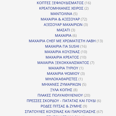
16
προϊόντα
ΚΟΠΤΕΣ ΞΕΦΛΟΥΔΙΣΜΑΤΟΣ
16
2
προϊόντα
ΚΡΕΑΤΟΜΗΧΑΝΕΣ ΧΕΙΡΟΣ
2
5
προϊόντα
ΜΑΝΤΟΛΙΝΑ
5
προϊόντα
72
ΜΑΧΑΙΡΙΑ & ΑΞΕΣΟΥΑΡ
72
προϊόντα
3
ΑΞΕΣΟΥΑΡ ΜΑΧΑΙΡΙΩΝ
3
3
προϊόντα
ΜΑΣΑΤΙ
3
προϊόντα
6
ΜΑΧΑΙΡΙΑ
6
προϊόντα
13
ΜΑΧΑΙΡΙΑ CHEF ΜΕ ΧΡΩΜΑΤΙΣΤΗ ΛΑΒΗ
13
16
προϊόντ
ΜΑΧΑΙΡΙΑ ΓΙΑ SUSHI
16
προϊόντα
10
ΜΑΧΑΙΡΙΑ ΚΟΥΖΙΝΑΣ
10
10
προϊόντα
ΜΑΧΑΙΡΙΑ ΚΡΕΑΤΟΣ
10
προϊόντα
7
ΜΑΧΑΙΡΙΑ ΞΕΚΟΚΚΑΛΙΣΜΑΤΟΣ
7
1
προϊόντα
ΜΑΧΑΙΡΙΑ ΤΥΡΙΟΥ
1
προϊόν
3
ΜΑΧΑΙΡΙΑ ΨΩΜΙΟΥ
3
1
προϊόντα
ΜΗΛΟΚΑΘΑΡΙΣΤΕΣ
1
προϊόν
5
ΜΗΧΑΝΕΣ ΖΥΜΑΡΙΚΩΝ
5
8
προϊόντα
ΞΥΛΑ ΚΟΠΗΣ
8
προϊόντα
20
ΠΛΑΚΕΣ ΠΟΛΥΑΙΘΥΛΕΝΙΟΥ
20
προϊόντα
6
ΠΡΕΣΣΕΣ ΣΚΟΡΔΟΥ - ΠΑΤΑΤΑΣ ΚΑΙ ΓΟΥΔΙ
6
9
προϊόντα
ΡΟΔΕΣ ΠΙΤΣΑΣ & ΖΥΜΗΣ
9
προϊόντα
67
ΣΠΑΤΟΥΛΕΣ ΚΟΥΖΙΝΑΣ ΚΑΙ ΠΑΡΟΥΣΙΑΣΗΣ
67