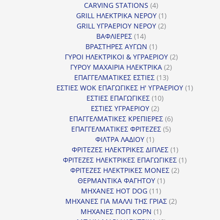
4
προϊόντ
CARVING STATIONS
4
προϊόντα
1
GRILL ΗΛΕΚΤΡΙΚΑ ΝΕΡΟΥ
1
2
προϊόν
GRILL ΥΓΡΑΕΡΙΟΥ ΝΕΡΟΥ
2
14
προϊόντα
ΒΑΦΛΙΕΡΕΣ
14
προϊόντα
1
ΒΡΑΣΤΗΡΕΣ ΑΥΓΩΝ
1
προϊόν
2
ΓΥΡΟΙ ΗΛΕΚΤΡΙΚΟΙ & ΥΓΡΑΕΡΙΟΥ
2
2
προϊόντα
ΓΥΡΟΥ ΜΑΧΑΙΡΙΑ ΗΛΕΚΤΡΙΚΑ
2
13
προϊόντα
ΕΠΑΓΓΕΛΜΑΤΙΚΕΣ ΕΣΤΙΕΣ
13
προϊόντα
1
ΕΣΤΙΕΣ WOK ΕΠΑΓΩΓΙΚΕΣ Η' ΥΓΡΑΕΡΙΟΥ
1
10
προϊόν
ΕΣΤΙΕΣ ΕΠΑΓΩΓΙΚΕΣ
10
2
προϊόντα
ΕΣΤΙΕΣ ΥΓΡΑΕΡΙΟΥ
2
προϊόντα
6
ΕΠΑΓΓΕΛΜΑΤΙΚΕΣ ΚΡΕΠΙΕΡΕΣ
6
5
προϊόντα
ΕΠΑΓΓΕΛΜΑΤΙΚΕΣ ΦΡΙΤΕΖΕΣ
5
1
προϊόντα
ΦΙΛΤΡΑ ΛΑΔΙΟΥ
1
προϊόν
1
ΦΡΙΤΕΖΕΣ ΗΛΕΚΤΡΙΚΕΣ ΔΙΠΛΕΣ
1
προϊόν
1
ΦΡΙΤΕΖΕΣ ΗΛΕΚΤΡΙΚΕΣ ΕΠΑΓΩΓΙΚΕΣ
1
2
προϊόν
ΦΡΙΤΕΖΕΣ ΗΛΕΚΤΡΙΚΕΣ ΜΟΝΕΣ
2
1
προϊόντα
ΘΕΡΜΑΝΤΙΚΑ ΦΑΓΗΤΟΥ
1
11
προϊόν
ΜΗΧΑΝΕΣ HOT DOG
11
προϊόντα
2
ΜΗΧΑΝΕΣ ΓΙΑ ΜΑΛΛΙ ΤΗΣ ΓΡΙΑΣ
2
1
προϊόντα
ΜΗΧΑΝΕΣ ΠΟΠ ΚΟΡΝ
1