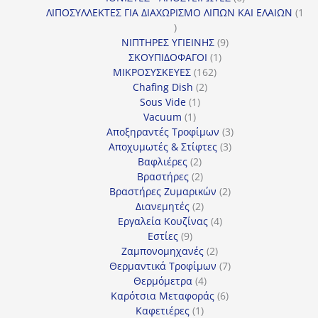
προϊόντα
ΛΙΠΟΣΥΛΛΕΚΤΕΣ ΓΙΑ ΔΙΑΧΩΡΙΣΜΟ ΛΙΠΩΝ ΚΑΙ ΕΛΑΙΩΝ
1
1
προϊόν
9
ΝΙΠΤΗΡΕΣ ΥΓΙΕΙΝΗΣ
9
1
προϊόντα
ΣΚΟΥΠΙΔΟΦΑΓΟΙ
1
162
προϊόν
ΜΙΚΡΟΣΥΣΚΕΥΕΣ
162
2
προϊόντα
Chafing Dish
2
1
προϊόντα
Sous Vide
1
1
προϊόν
Vacuum
1
προϊόν
3
Αποξηραντές Τροφίμων
3
3
προϊόντα
Αποχυμωτές & Στίφτες
3
2
προϊόντα
Βαφλιέρες
2
προϊόντα
2
Βραστήρες
2
προϊόντα
2
Βραστήρες Ζυμαρικών
2
2
προϊόντα
Διανεμητές
2
προϊόντα
4
Εργαλεία Κουζίνας
4
9
προϊόντα
Εστίες
9
προϊόντα
2
Ζαμπονομηχανές
2
προϊόντα
7
Θερμαντικά Τροφίμων
7
4
προϊόντα
Θερμόμετρα
4
προϊόντα
6
Καρότσια Μεταφοράς
6
1
προϊόντα
Καφετιέρες
1