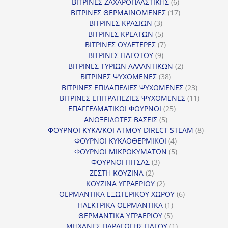
προϊόν
6
ΒΙΤΡΙΝΕΣ ΖΑΧΑΡΟΠΛΑΣΤΙΚΗΣ
6
προϊόντα
17
ΒΙΤΡΙΝΕΣ ΘΕΡΜΑΙΝΟΜΕΝΕΣ
17
3
προϊόντα
ΒΙΤΡΙΝΕΣ ΚΡΑΣΙΩΝ
3
προϊόντα
5
ΒΙΤΡΙΝΕΣ ΚΡΕΑΤΩΝ
5
προϊόντα
7
ΒΙΤΡΙΝΕΣ ΟΥΔΕΤΕΡΕΣ
7
9
προϊόντα
ΒΙΤΡΙΝΕΣ ΠΑΓΩΤΟΥ
9
προϊόντα
2
ΒΙΤΡΙΝΕΣ ΤΥΡΙΩΝ ΑΛΛΑΝΤΙΚΩΝ
2
38
προϊόντα
ΒΙΤΡΙΝΕΣ ΨΥΧΟΜΕΝΕΣ
38
προϊόντα
23
ΒΙΤΡΙΝΕΣ ΕΠΙΔΑΠΕΔΙΕΣ ΨΥΧΟΜΕΝΕΣ
23
προϊόντα
11
ΒΙΤΡΙΝΕΣ ΕΠΙΤΡΑΠΕΖΙΕΣ ΨΥΧΟΜΕΝΕΣ
11
25
προϊόντ
ΕΠΑΓΓΕΛΜΑΤΙΚΟΙ ΦΟΥΡΝΟΙ
25
5
προϊόντα
ΑΝΟΞΕΙΔΩΤΕΣ ΒΑΣΕΙΣ
5
προϊόντα
8
ΦΟΥΡΝΟΙ ΚΥΚΛ/ΚΟΙ ΑΤΜΟΥ DIRECT STEAM
8
4
προϊόν
ΦΟΥΡΝΟΙ ΚΥΚΛΟΘΕΡΜΙΚΟΙ
4
προϊόντα
5
ΦΟΥΡΝΟΙ ΜΙΚΡΟΚΥΜΑΤΩΝ
5
3
προϊόντα
ΦΟΥΡΝΟΙ ΠΙΤΣΑΣ
3
2
προϊόντα
ΖΕΣΤΗ ΚΟΥΖΙΝΑ
2
προϊόντα
2
ΚΟΥΖΙΝΑ ΥΓΡΑΕΡΙΟΥ
2
προϊόντα
6
ΘΕΡΜΑΝΤΙΚΑ ΕΞΩΤΕΡΙΚΟΥ ΧΩΡΟΥ
6
1
προϊόντα
ΗΛΕΚΤΡΙΚΑ ΘΕΡΜΑΝΤΙΚΑ
1
5
προϊόν
ΘΕΡΜΑΝΤΙΚΑ ΥΓΡΑΕΡΙΟΥ
5
προϊόντα
1
ΜΗΧΑΝΕΣ ΠΑΡΑΓΩΓΗΣ ΠΑΓΟΥ
1