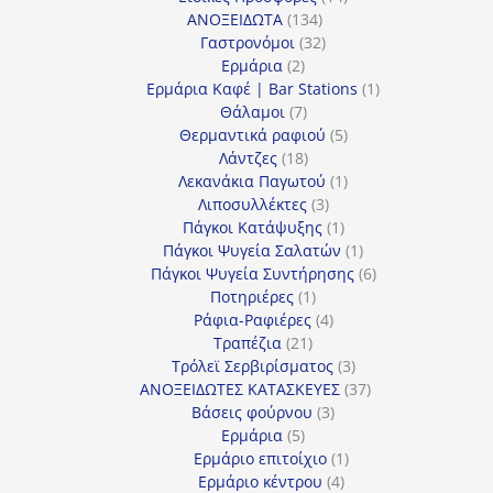
134
προϊόντα
ΑΝΟΞΕΙΔΩΤΑ
134
προϊόντα
32
Γαστρονόμοι
32
2
προϊόντα
Ερμάρια
2
προϊόντα
1
Ερμάρια Καφέ | Bar Stations
1
7
προϊόν
Θάλαμοι
7
προϊόντα
5
Θερμαντικά ραφιού
5
18
προϊόντα
Λάντζες
18
προϊόντα
1
Λεκανάκια Παγωτού
1
3
προϊόν
Λιποσυλλέκτες
3
προϊόντα
1
Πάγκοι Κατάψυξης
1
προϊόν
1
Πάγκοι Ψυγεία Σαλατών
1
προϊόν
6
Πάγκοι Ψυγεία Συντήρησης
6
1
προϊόντα
Ποτηριέρες
1
προϊόν
4
Ράφια-Ραφιέρες
4
21
προϊόντα
Τραπέζια
21
προϊόντα
3
Τρόλεϊ Σερβιρίσματος
3
προϊόντα
37
ΑΝΟΞΕΙΔΩΤΕΣ ΚΑΤΑΣΚΕΥΕΣ
37
3
προϊόντα
Βάσεις φούρνου
3
5
προϊόντα
Ερμάρια
5
προϊόντα
1
Ερμάριο επιτοίχιο
1
4
προϊόν
Ερμάριο κέντρου
4