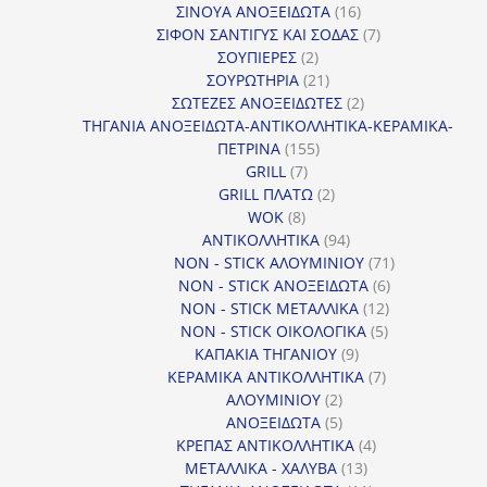
προϊόντα
16
ΣΙΝΟΥΑ ΑΝΟΞΕΙΔΩΤΑ
16
προϊόντα
7
ΣΙΦΟΝ ΣΑΝΤΙΓΥΣ ΚΑΙ ΣΟΔΑΣ
7
2
προϊόντα
ΣΟΥΠΙΕΡΕΣ
2
προϊόντα
21
ΣΟΥΡΩΤΗΡΙΑ
21
προϊόντα
2
ΣΩΤΕΖΕΣ ΑΝΟΞΕΙΔΩΤΕΣ
2
προϊόντα
ΤΗΓΑΝΙΑ ΑΝΟΞΕΙΔΩΤΑ-ΑΝΤΙΚΟΛΛΗΤΙΚΑ-ΚΕΡΑΜΙΚΑ-
155
ΠΕΤΡΙΝΑ
155
7
προϊόντα
GRILL
7
προϊόντα
2
GRILL ΠΛΑΤΩ
2
8
προϊόντα
WOK
8
προϊόντα
94
ΑΝΤΙΚΟΛΛΗΤΙΚΑ
94
προϊόντα
71
NON - STICK ΑΛΟΥΜΙΝΙΟΥ
71
6
προϊόντα
NON - STICK ΑΝΟΞΕΙΔΩΤΑ
6
12
προϊόντα
NON - STICK ΜΕΤΑΛΛΙΚΑ
12
5
προϊόντα
NON - STICK ΟΙΚΟΛΟΓΙΚΑ
5
9
προϊόντα
ΚΑΠΑΚΙΑ ΤΗΓΑΝΙΟΥ
9
προϊόντα
7
ΚΕΡΑΜΙΚΑ ΑΝΤΙΚΟΛΛΗΤΙΚΑ
7
2
προϊόντα
ΑΛΟΥΜΙΝΙΟΥ
2
προϊόντα
5
ΑΝΟΞΕΙΔΩΤΑ
5
προϊόντα
4
ΚΡΕΠΑΣ ΑΝΤΙΚΟΛΛΗΤΙΚΑ
4
13
προϊόντα
ΜΕΤΑΛΛΙΚΑ - ΧΑΛΥΒΑ
13