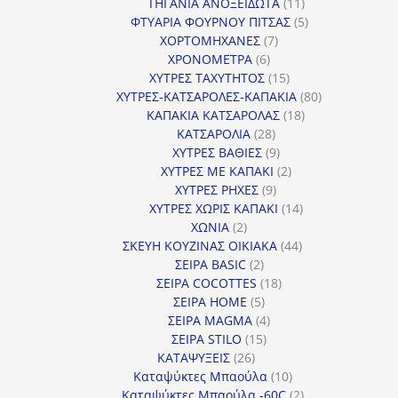
προϊόντα
11
ΤΗΓΑΝΙΑ ΑΝΟΞΕΙΔΩΤΑ
11
προϊόντα
5
ΦΤΥΑΡΙΑ ΦΟΥΡΝΟΥ ΠΙΤΣΑΣ
5
7
προϊόντα
ΧΟΡΤΟΜΗΧΑΝΕΣ
7
6
προϊόντα
ΧΡΟΝΟΜΕΤΡΑ
6
προϊόντα
15
ΧΥΤΡΕΣ ΤΑΧΥΤΗΤΟΣ
15
προϊόντα
80
ΧΥΤΡΕΣ-ΚΑΤΣΑΡΟΛΕΣ-ΚΑΠΑΚΙΑ
80
18
προϊόντα
ΚΑΠΑΚΙΑ ΚΑΤΣΑΡΟΛΑΣ
18
28
προϊόντα
ΚΑΤΣΑΡΟΛΙΑ
28
προϊόντα
9
ΧΥΤΡΕΣ ΒΑΘΙΕΣ
9
προϊόντα
2
ΧΥΤΡΕΣ ΜΕ ΚΑΠΑΚΙ
2
9
προϊόντα
ΧΥΤΡΕΣ ΡΗΧΕΣ
9
προϊόντα
14
ΧΥΤΡΕΣ ΧΩΡΙΣ ΚΑΠΑΚΙ
14
2
προϊόντα
ΧΩΝΙΑ
2
προϊόντα
44
ΣΚΕΥΗ ΚΟΥΖΙΝΑΣ ΟΙΚΙΑΚΑ
44
2
προϊόντα
ΣΕΙΡΑ BASIC
2
προϊόντα
18
ΣΕΙΡΑ COCOTTES
18
5
προϊόντα
ΣΕΙΡΑ HOME
5
προϊόντα
4
ΣΕΙΡΑ MAGMA
4
15
προϊόντα
ΣΕΙΡΑ STILO
15
26
προϊόντα
ΚΑΤΑΨΥΞΕΙΣ
26
προϊόντα
10
Καταψύκτες Μπαούλα
10
προϊόντα
2
Καταψύκτες Μπαούλα -60C
2