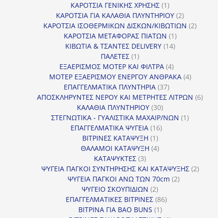
προϊόντα
1
ΚΑΡΟΤΣΙΑ ΓΕΝΙΚΗΣ ΧΡΗΣΗΣ
1
προϊόν
2
ΚΑΡΟΤΣΙΑ ΓΙΑ ΚΑΛΑΘΙΑ ΠΛΥΝΤΗΡΙΟΥ
2
προϊόντα
2
ΚΑΡΟΤΣΙΑ ΙΣΟΘΕΡΜΙΚΩΝ ΔΙΣΚΩΝ/ΚΙΒΩΤΙΩΝ
2
1
προϊόν
ΚΑΡΟΤΣΙΑ ΜΕΤΑΦΟΡΑΣ ΠΙΑΤΩΝ
1
14
προϊόν
ΚΙΒΩΤΙΑ & ΤΣΑΝΤΕΣ DELIVERY
14
1
προϊόντα
ΠΑΛΕΤΕΣ
1
προϊόν
4
ΕΞΑΕΡΙΣΜΟΣ ΜΟΤΕΡ ΚΑΙ ΦΙΛΤΡΑ
4
προϊόντα
4
ΜΟΤΕΡ ΕΞΑΕΡΙΣΜΟΥ ΕΝΕΡΓΟΥ ΑΝΘΡΑΚΑ
4
37
προϊόντ
ΕΠΑΓΓΕΛΜΑΤΙΚΑ ΠΛΥΝΤΗΡΙΑ
37
προϊόντα
6
ΑΠΟΣΚΛΗΡΥΝΤΕΣ ΝΕΡΟΥ ΚΑΙ ΜΕΤΡΗΤΕΣ ΛΙΤΡΩΝ
6
30
προϊ
ΚΑΛΑΘΙΑ ΠΛΥΝΤΗΡΙΟΥ
30
προϊόντα
1
ΣΤΕΓΝΩΤΙΚΑ - ΓΥΑΛΙΣΤΙΚΑ ΜΑΧΑΙΡ/ΝΩΝ
1
16
προϊόν
ΕΠΑΓΓΕΛΜΑΤΙΚΑ ΨΥΓΕΙΑ
16
1
προϊόντα
ΒΙΤΡΙΝΕΣ ΚΑΤΑΨΥΞΗ
1
προϊόν
4
ΘΑΛΑΜΟΙ ΚΑΤΑΨΥΞΗ
4
3
προϊόντα
ΚΑΤΑΨΥΚΤΕΣ
3
προϊόντα
2
ΨΥΓΕΙΑ ΠΑΓΚΟΙ ΣΥΝΤΗΡΗΣΗΣ ΚΑΙ ΚΑΤΑΨΥΞΗΣ
2
2
προϊό
ΨΥΓΕΙΑ ΠΑΓΚΟΙ ΑΝΩ ΤΩΝ 70cm
2
2
προϊόντα
ΨΥΓΕΙΟ ΣΚΟΥΠΙΔΙΩΝ
2
προϊόντα
86
ΕΠΑΓΓΕΛΜΑΤΙΚΕΣ ΒΙΤΡΙΝΕΣ
86
1
προϊόντα
ΒΙΤΡΙΝΑ ΓΙΑ BAO BUNS
1