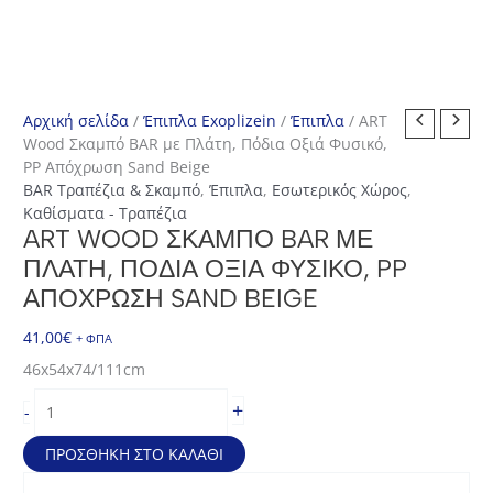
Αρχική σελίδα
/
Έπιπλα Exoplizein
/
Έπιπλα
/ ART
Wood Σκαμπό BAR με Πλάτη, Πόδια Οξιά Φυσικό,
PP Απόχρωση Sand Beige
BAR Τραπέζια & Σκαμπό
,
Έπιπλα
,
Εσωτερικός Χώρος
,
Καθίσματα - Τραπέζια
ART WOOD ΣΚΑΜΠΌ BAR ΜΕ
ΠΛΆΤΗ, ΠΌΔΙΑ ΟΞΙΆ ΦΥΣΙΚΌ, PP
ΑΠΌΧΡΩΣΗ SAND BEIGE
41,00
€
+ ΦΠΑ
46x54x74/111cm
ART
+
-
Wood
Σκαμπό
ΠΡΟΣΘΉΚΗ ΣΤΟ ΚΑΛΆΘΙ
BAR
με