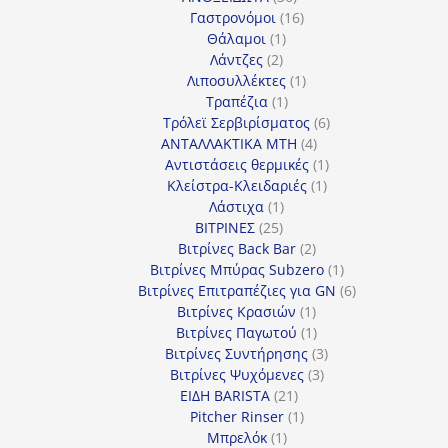
προϊόντα
16
Γαστρονόμοι
16
1
προϊόντα
Θάλαμοι
1
2
προϊόν
Λάντζες
2
προϊόντα
1
Λιποσυλλέκτες
1
1
προϊόν
Τραπέζια
1
προϊόν
6
Τρόλεϊ Σερβιρίσματος
6
4
προϊόντα
ΑΝΤΑΛΛΑΚΤΙΚΑ MTH
4
προϊόντα
1
Αντιστάσεις θερμικές
1
1
προϊόν
Κλείστρα-Κλειδαριές
1
1
προϊόν
Λάστιχα
1
25
προϊόν
ΒΙΤΡΙΝΕΣ
25
προϊόντα
2
Βιτρίνες Back Bar
2
προϊόντα
1
Βιτρίνες Mπύρας Subzero
1
προϊόν
6
Βιτρίνες Επιτραπέζιες για GN
6
1
προϊόντα
Βιτρίνες Κρασιών
1
προϊόν
1
Βιτρίνες Παγωτού
1
προϊόν
3
Βιτρίνες Συντήρησης
3
3
προϊόντα
Βιτρίνες Ψυχόμενες
3
21
προϊόντα
ΕΙΔΗ BARISTA
21
προϊόντα
1
Pitcher Rinser
1
1
προϊόν
Μπρελόκ
1