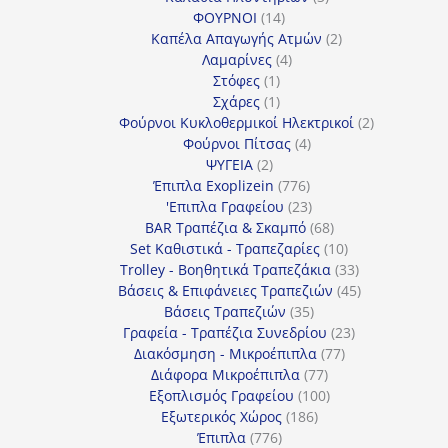
14
προϊόντα
ΦΟΥΡΝΟΙ
14
προϊόντα
2
Καπέλα Απαγωγής Ατμών
2
4
προϊόντα
Λαμαρίνες
4
1
προϊόντα
Στόφες
1
προϊόν
1
Σχάρες
1
προϊόν
2
Φούρνοι Κυκλοθερμικοί Ηλεκτρικοί
2
4
προϊόντα
Φούρνοι Πίτσας
4
2
προϊόντα
ΨΥΓΕΙΑ
2
προϊόντα
776
Έπιπλα Exoplizein
776
προϊόντα
23
'Επιπλα Γραφείου
23
προϊόντα
68
BAR Τραπέζια & Σκαμπό
68
προϊόντα
10
Set Καθιστικά - Τραπεζαρίες
10
προϊόντα
33
Trolley - Βοηθητικά Τραπεζάκια
33
προϊόντα
45
Βάσεις & Επιφάνειες Τραπεζιών
45
35
προϊόντα
Βάσεις Τραπεζιών
35
προϊόντα
23
Γραφεία - Τραπέζια Συνεδρίου
23
77
προϊόντα
Διακόσμηση - Μικροέπιπλα
77
77
προϊόντα
Διάφορα Μικροέπιπλα
77
προϊόντα
100
Εξοπλισμός Γραφείου
100
186
προϊόντα
Εξωτερικός Χώρος
186
776
προϊόντα
Έπιπλα
776