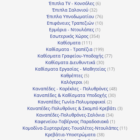
προϊόντα
6
Έπιπλα TV - Κονσόλες
6
32
προϊόντα
Έπιπλα Σαλονιού
32
προϊόντα
76
Έπιπλα Υπνοδωματίου
76
10
προϊόντα
Επιφάνειες Τραπεζιών
10
1
προϊόντα
Ερμάρια - Ντουλάπες
1
354
προϊόν
Εσωτερικός Χώρος
354
111
προϊόντα
Καθίσματα
111
προϊόντα
199
Καθίσματα - Τραπέζια
199
προϊόντα
77
Καθίσματα Γραφείου-Υποδοχής
77
30
προϊόντα
Καθίσματα Διευθυντικά
30
προϊόντα
17
Καθίσματα Εργασίας - Μαθητείας
17
5
προϊόντα
Καθρέπτες
5
4
προϊόντα
Καλόγεροι
4
προϊόντα
48
Καναπέδες - Καρέκλες - Πολυθρόνες
48
30
προϊόντα
Καναπέδες & Καθίσματα Υποδοχής
30
2
προϊόντα
Καναπέδες Γωνία-Πολυμορφικοί
2
προϊόντα
3
Καναπέδες-Πολυθρόνες & Σκαμπό Κρεβάτι
3
34
προϊόντ
Καναπέδες-Πολυθρόνες-Σαλόνια
34
προϊόντα
1
Καφενείου-Ταβέρνας Παραδοσιακά
1
προϊόν
11
Κομοδίνα-Συρταριέρες-Τουαλέτες-Ντουλάπες
11
38
προϊόν
Κρεβάτια-Υποστρώματα
38