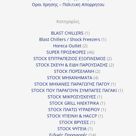
Οροι Χρησης – Πολιτικη Απορρητου
Κατηγορίες
1
BLAST CHILLERS
1
προϊόν
1
Blast Chillers / Shock Freezers
1
2
προϊόν
Horeca Outlet
2
προϊόντα
46
SUPER ΠΡΟΣΦΟΡΕΣ
46
προϊόντα
2
STOCK ΕΠΙΤΡΑΠΕΖΙΟΣ ΕΞΟΠΛΙΣΜΟΣ
2
προϊόντα
2
STOCK ΣΚΕΥΗ & ΕΙΔΗ ΠΑΡΟΥΣΙΑΣΗΣ
2
2
προϊόντα
STOCK ΠΟΡΣΕΛΑΝΗ
2
4
προϊόντα
STOCK ΜΗΧΑΝΗΜΑΤΑ
4
προϊόντα
1
STOCK ΜΗΧΑΝΕΣ ΠΑΡΑΓΩΓΗΣ ΠΑΓΟΥ
1
προϊόν
1
STOCK ΠΟΥ ΠΑΡΑΓΟΥΝ ΣΥΜΠΑΓΕΣ ΠΑΓΑΚΙ
1
1
προϊόν
STOCK ΜΙΚΡΟΣΥΣΚΕΥΕΣ
1
προϊόν
1
STOCK GRILL ΗΛΕΚΤΡΙΚΑ
1
προϊόν
1
STOCK ΠΛΑΤΩ ΥΓΡΑΕΡΙΟΥ
1
1
προϊόν
STOCK ΥΓΙΕΙΝΗ & HACCP
1
1
προϊόν
STOCK ΒΡΥΣΕΣ
1
1
προϊόν
STOCK ΨΥΓΕΙΑ
1
προϊόν
14
Ειδικές Προσφορές
14