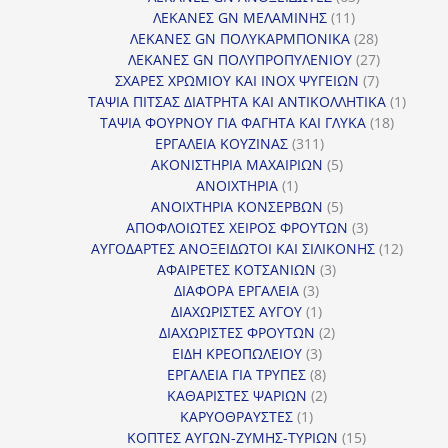
11
προϊόντα
ΛΕΚΑΝΕΣ GN ΜΕΛΑΜΙΝΗΣ
11
προϊόντα
28
ΛΕΚΑΝΕΣ GN ΠΟΛΥΚΑΡΜΠΟΝΙΚΑ
28
προϊόντα
27
ΛΕΚΑΝΕΣ GN ΠΟΛΥΠΡΟΠΥΛΕΝΙΟΥ
27
7
προϊόντα
ΣΧΑΡΕΣ ΧΡΩΜΙΟΥ ΚΑΙ INOX ΨΥΓΕΙΩΝ
7
προϊόντα
1
ΤΑΨΙΑ ΠΙΤΣΑΣ ΔΙΑΤΡΗΤΑ ΚΑΙ ΑΝΤΙΚΟΛΛΗΤΙΚΑ
1
18
προϊόν
ΤΑΨΙΑ ΦΟΥΡΝΟΥ ΓΙΑ ΦΑΓΗΤΑ ΚΑΙ ΓΛΥΚΑ
18
311
προϊόντ
ΕΡΓΑΛΕΙΑ ΚΟΥΖΙΝΑΣ
311
προϊόντα
5
ΑΚΟΝΙΣΤΗΡΙΑ ΜΑΧΑΙΡΙΩΝ
5
1
προϊόντα
ΑΝΟΙΧΤΗΡΙΑ
1
προϊόν
5
ΑΝΟΙΧΤΗΡΙΑ ΚΟΝΣΕΡΒΩΝ
5
προϊόντα
3
ΑΠΟΦΛΟΙΩΤΕΣ ΧΕΙΡΟΣ ΦΡΟΥΤΩΝ
3
προϊόντα
12
ΑΥΓΟΔΑΡΤΕΣ ΑΝΟΞΕΙΔΩΤΟΙ ΚΑΙ ΣΙΛΙΚΟΝΗΣ
12
3
προϊόν
ΑΦΑΙΡΕΤΕΣ ΚΟΤΣΑΝΙΩΝ
3
3
προϊόντα
ΔΙΑΦΟΡΑ ΕΡΓΑΛΕΙΑ
3
προϊόντα
1
ΔΙΑΧΩΡΙΣΤΕΣ ΑΥΓΟΥ
1
προϊόν
2
ΔΙΑΧΩΡΙΣΤΕΣ ΦΡΟΥΤΩΝ
2
3
προϊόντα
ΕΙΔΗ ΚΡΕΟΠΩΛΕΙΟΥ
3
προϊόντα
8
ΕΡΓΑΛΕΙΑ ΓΙΑ ΤΡΥΠΕΣ
8
προϊόντα
2
ΚΑΘΑΡΙΣΤΕΣ ΨΑΡΙΩΝ
2
1
προϊόντα
ΚΑΡΥΟΘΡΑΥΣΤΕΣ
1
προϊόν
15
ΚΟΠΤΕΣ ΑΥΓΩΝ-ΖΥΜΗΣ-ΤΥΡΙΩΝ
15