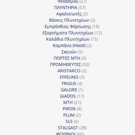
27
προϊόντα
Ψεκασμού
27
57
προϊόντα
ΠΛΥΝΤΗΡΙΑ
57
προϊόντα
2
Αφαλατωτές
2
προϊόντα
2
Βάσεις Πλυντηρίων
2
προϊόντα
18
Εμπρόσθιας Φόρτωσης
18
προϊόντα
12
Εξαρτήματα Πλυντηρίων
12
15
προϊόντα
Καλάθια Πλυντηρίων
15
2
προϊόντα
Καμπάνα (Hood)
2
5
προϊόντα
Σκευών
5
προϊόντα
3
ΠΟΡΤΕΣ MTH
3
προϊόντα
92
ΠΡΟΜΗΘΕΥΤΕΣ
92
2
προϊόντα
ARISTARCO
2
3
προϊόντα
EFFEUNO
3
4
προϊόντα
FRIGUS
4
προϊόντα
1
GALORE
1
προϊόν
17
GIADOS
17
21
προϊόντα
MTH
21
προϊόντα
8
PIRON
8
2
προϊόντα
PLUM
2
6
προϊόντα
SLS
6
προϊόντα
28
STALGAST
28
66
προϊόντα
ΦΟΥΡΝΟΙ
66