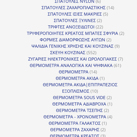
6
προϊόντ
ΣΠΑΤΟΥΛΕΣ NYLON
6
προϊόντα
14
ΣΠΑΤΟΥΛΕΣ ΖΑΧΑΡΟΠΛΑΣΤΙΚΗΣ
14
5
προϊόντα
ΣΠΑΤΟΥΛΕΣ ΙΣΙΕΣ ΜΑΚΡΙΕΣ
5
2
προϊόντα
ΣΠΑΤΟΥΛΕΣ ΞΥΛΙΝΕΣ
2
προϊόντα
22
ΤΡΙΦΤΕΣ ΑΝΟΞΕΙΔΩΤΟΙ
22
προϊόντα
2
ΤΡΥΦΕΡΟΠΟΙΗΤΕΣ ΚΡΕΑΤΟΣ ΜΠΑΤΕΣ ΣΦΥΡΙΑ
2
2
προϊόν
ΦΟΡΜΕΣ ΔΙΑΜΟΡΦΩΣΗΣ ΑΥΓΩΝ
2
προϊόντα
9
ΨΑΛΙΔΙΑ ΓΕΝΙΚΗΣ ΧΡΗΣΗΣ ΚΑΙ ΚΟΥΖΙΝΑΣ
9
552
προϊόντα
ΣΚΕΥΗ ΚΟΥΖΙΝΑΣ
552
προϊόντα
7
ΖΥΓΑΡΙΕΣ ΗΛΕΚΤΡΟΝΙΚΕΣ ΚΑΙ ΩΡΟΛΟΓΙΑΚΕΣ
7
61
προϊόν
ΘΕΡΜΟΜΕΤΡΑ ΑΝΑΛΟΓΙΚΑ ΚΑΙ ΨΗΦΙΑΚΑ
61
14
προϊόντ
ΘΕΡΜΟΜΕΤΡΑ
14
προϊόντα
1
ΘΕΡΜΟΜΕΤΡΑ ΑΚΙΔΑ
1
προϊόν
ΘΕΡΜΟΜΕΤΡΑ ΑΚΙΔΑ|ΕΠΙΤΡΑΠΕΖΙΟΣ
10
ΕΞΟΠΛΙΣΜΟΣ
10
προϊόντα
2
ΘΕΡΜΟΜΕΤΡΑ SOUS VIDE
2
προϊόντα
1
ΘΕΡΜΟΜΕΤΡΑ ΑΔΙΑΒΡΟΧΑ
1
2
προϊόν
ΘΕΡΜΟΜΕΤΡΑ ΤΣΕΠΗΣ
2
προϊόντα
4
ΘΕΡΜΟΜΕΤΡΑ - ΧΡΟΝΟΜΕΤΡΑ
4
1
προϊόντα
ΘΕΡΜΟΜΕΤΡΑ ΓΑΛΑΚΤΟΣ
1
2
προϊόν
ΘΕΡΜΟΜΕΤΡΑ ΖΑΧΑΡΗΣ
2
προϊόντα
3
ΘΕΡΜΟΜΕΤΡΑ ΚΡΕΑΤΟΣ
3