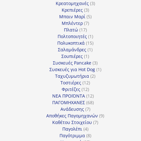
προϊόν
3
Κρεατομηχανές
3
3
προϊόντα
Κρεπιέρες
3
προϊόντα
5
Μπαιν Μαρί
5
7
προϊόντα
Μπλέντερ
7
17
προϊόντα
Πλατώ
17
προϊόντα
1
Πολτοποιητές
1
προϊόν
15
Πολυκοπτικά
15
1
προϊόντα
Σαλαμάνδρες
1
1
προϊόν
Σουπιέρες
1
προϊόν
3
Συσκευές Pancake
3
προϊόντα
1
Συσκευές για Hot Dog
1
2
προϊόν
Ταχυζυμωτήρια
2
12
προϊόντα
Τοστιέρες
12
12
προϊόντα
Φριτέζες
12
προϊόντα
12
ΝΕΑ ΠΡΟΪΟΝΤΑ
12
προϊόντα
68
ΠΑΓΟΜΗΧΑΝΕΣ
68
7
προϊόντα
Ανάδευσης
7
προϊόντα
9
Αποθήκες Παγομηχανών
9
7
προϊόντα
Καθέτου Στοιχείου
7
4
προϊόντα
Παγολέπι
4
προϊόντα
8
Παγότριμμα
8