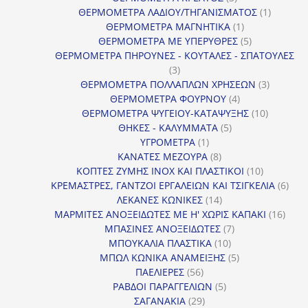
προϊόντα
1
ΘΕΡΜΟΜΕΤΡΑ ΛΑΔΙΟΥ/ΤΗΓΑΝΙΣΜΑΤΟΣ
1
1
προϊόν
ΘΕΡΜΟΜΕΤΡΑ ΜΑΓΝΗΤΙΚΑ
1
προϊόν
5
ΘΕΡΜΟΜΕΤΡΑ ΜΕ ΥΠΕΡΥΘΡΕΣ
5
προϊόντα
ΘΕΡΜΟΜΕΤΡΑ ΠΗΡΟΥΝΕΣ - ΚΟΥΤΑΛΕΣ - ΣΠΑΤΟΥΛΕΣ
3
3
προϊόντα
3
ΘΕΡΜΟΜΕΤΡΑ ΠΟΛΛΑΠΛΩΝ ΧΡΗΣΕΩΝ
3
4
προϊόντ
ΘΕΡΜΟΜΕΤΡΑ ΦΟΥΡΝΟΥ
4
προϊόντα
10
ΘΕΡΜΟΜΕΤΡΑ ΨΥΓΕΙΟΥ-ΚΑΤΑΨΥΞΗΣ
10
5
προϊόντα
ΘΗΚΕΣ - ΚΑΛΥΜΜΑΤΑ
5
1
προϊόντα
ΥΓΡΟΜΕΤΡΑ
1
προϊόν
8
ΚΑΝΑΤΕΣ ΜΕΖΟΥΡΑ
8
προϊόντα
10
ΚΟΠΤΕΣ ΖΥΜΗΣ INOX ΚΑΙ ΠΛΑΣΤΙΚΟΙ
10
προϊόντα
6
ΚΡΕΜΑΣΤΡΕΣ, ΓΑΝΤΖΟΙ ΕΡΓΑΛΕΙΩΝ ΚΑΙ ΤΣΙΓΚΕΛΙΑ
6
14
προϊ
ΛΕΚΑΝΕΣ ΚΩΝΙΚΕΣ
14
προϊόντα
16
ΜΑΡΜΙΤΕΣ ΑΝΟΞΕΙΔΩΤΕΣ ΜΕ Η' ΧΩΡΙΣ ΚΑΠΑΚΙ
16
7
προϊ
ΜΠΑΣΙΝΕΣ ΑΝΟΞΕΙΔΩΤΕΣ
7
10
προϊόντα
ΜΠΟΥΚΑΛΙΑ ΠΛΑΣΤΙΚΑ
10
προϊόντα
5
ΜΠΩΛ ΚΩΝΙΚΑ ΑΝΑΜΕΙΞΗΣ
5
56
προϊόντα
ΠΑΕΛΙΕΡΕΣ
56
προϊόντα
5
ΡΑΒΔΟΙ ΠΑΡΑΓΓΕΛΙΩΝ
5
29
προϊόντα
ΣΑΓΑΝΑΚΙΑ
29