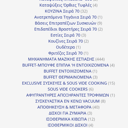
4
προϊόντα
Καταψύξεις Όρθιες Τυφλές
4
32
προϊόντα
ΚΟΥΖΙΝΑ Σειρά 70
32
προϊόντα
1
Ανατρεπόμενα Τηγάνια Σειρά 70
1
9
προϊόν
Βάσεις Επιτραπέζιων Συσκευών
9
προϊόντα
2
Επιδαπέδιοι Βραστήρες Σειρά 70
2
3
προϊόντα
Εστίες Σειρά 70
3
προϊόντα
2
Κουζίνες Σειρά 70
2
1
προϊόντα
Ουδέτερα
1
προϊόν
1
Φριτέζες Σειρά 70
1
προϊόν
444
ΜΗΧΑΝΗΜΑΤΑ ΜΑΖΙΚΗΣ ΕΣΤΙΑΣΗΣ
444
προϊόντα
4
BUFFET-ΜΠΟΥΦΕ ΕΠΙΠΛΑ 'Η ΕΝΤΟΙΧΙΖΟΜΕΝΑ
4
1
προϊόν
BUFFET ΕΝΤΟΙΧΙΖΟΜΕΝΑ
1
προϊόν
3
BUFFET ΘΕΡΜΑΙΝΟΜΕΝΑ
3
προϊόντα
15
EXCLUSIVE ΣΥΣΚΕΥΕΣ & SOUS VIDE COOKING
15
6
προϊόν
SOUS VIDE COOKERS
6
προϊόντα
1
ΑΦΥΓΡΑΝΤΗΡΕΣ ΑΠΟΞΗΡΑΝΤΕΣ ΤΡΟΦΙΜΩΝ
1
8
προϊόν
ΣΥΣΚΕΥΑΣΤΙΚΑ ΕΝ ΚΕΝΩ VACUUM
8
40
προϊόντα
ΑΠΟΘΗΚΕΥΣΗ & ΜΕΤΑΦΟΡΑ
40
3
προϊόντα
ΔΙΣΚΟΙ ΓΙΑ ΖΥΜΑΡΙΑ
3
προϊόντα
12
ΙΣΟΘΕΡΜΙΚΑ ΚΙΒΩΤΙΑ
12
4
προϊόντα
ΙΣΟΘΕΡΜΙΚΟΙ ΔΙΣΚΟΙ
4