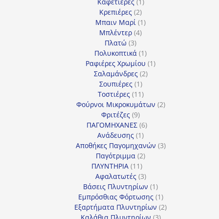
1
προϊόν
Καφετιέρες
1
2
προϊόν
Κρεπιέρες
2
προϊόντα
1
Μπαιν Μαρί
1
4
προϊόν
Μπλέντερ
4
3
προϊόντα
Πλατώ
3
προϊόντα
1
Πολυκοπτικά
1
προϊόν
1
Ραφιέρες Χρωμίου
1
2
προϊόν
Σαλαμάνδρες
2
1
προϊόντα
Σουπιέρες
1
προϊόν
11
Τοστιέρες
11
προϊόντα
2
Φούρνοι Μικροκυμάτων
2
9
προϊόντα
Φριτέζες
9
προϊόντα
6
ΠΑΓΟΜΗΧΑΝΕΣ
6
1
προϊόντα
Ανάδευσης
1
προϊόν
3
Αποθήκες Παγομηχανών
3
2
προϊόντα
Παγότριμμα
2
11
προϊόντα
ΠΛΥΝΤΗΡΙΑ
11
προϊόντα
3
Αφαλατωτές
3
προϊόντα
1
Βάσεις Πλυντηρίων
1
προϊόν
1
Εμπρόσθιας Φόρτωσης
1
προϊόν
2
Εξαρτήματα Πλυντηρίων
2
3
προϊόντα
Καλάθια Πλυντηρίων
3