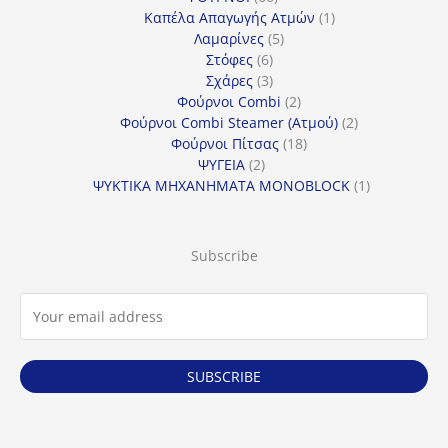
προϊόντα
1
Καπέλα Απαγωγής Ατμών
1
5
προϊόν
Λαμαρίνες
5
6
προϊόντα
Στόφες
6
προϊόντα
3
Σχάρες
3
προϊόντα
2
Φούρνοι Combi
2
προϊόντα
2
Φούρνοι Combi Steamer (Ατμού)
2
18
προϊόντα
Φούρνοι Πίτσας
18
2
προϊόντα
ΨΥΓΕΙΑ
2
προϊόντα
1
ΨΥΚΤΙΚΑ ΜΗΧΑΝΗΜΑΤΑ MONOBLOCK
1
προϊόν
Subscribe
SUBSCRIBE