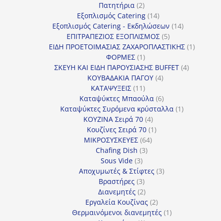
προϊόν
2
Πατητήρια
2
προϊόντα
14
Εξοπλισμός Catering
14
προϊόντα
14
Εξοπλισμός Catering - Εκδηλώσεων
14
5
προϊόντα
ΕΠΙΤΡΑΠΕΖΙΟΣ ΕΞΟΠΛΙΣΜΟΣ
5
προϊόντα
1
ΕΙΔΗ ΠΡΟΕΤΟΙΜΑΣΙΑΣ ΖΑΧΑΡΟΠΛΑΣΤΙΚΗΣ
1
1
προϊόν
ΦΟΡΜΕΣ
1
προϊόν
4
ΣΚΕΥΗ ΚΑΙ ΕΙΔΗ ΠΑΡΟΥΣΙΑΣΗΣ BUFFET
4
4
προϊόντα
ΚΟΥΒΑΔΑΚΙΑ ΠΑΓΟΥ
4
11
προϊόντα
ΚΑΤΑΨΥΞΕΙΣ
11
προϊόντα
6
Καταψύκτες Μπαούλα
6
προϊόντα
1
Καταψύκτες Συρόμενα κρύσταλλα
1
4
προϊόν
ΚΟΥΖΙΝΑ Σειρά 70
4
προϊόντα
1
Κουζίνες Σειρά 70
1
64
προϊόν
ΜΙΚΡΟΣΥΣΚΕΥΕΣ
64
3
προϊόντα
Chafing Dish
3
3
προϊόντα
Sous Vide
3
προϊόντα
3
Αποχυμωτές & Στίφτες
3
3
προϊόντα
Βραστήρες
3
προϊόντα
2
Διανεμητές
2
προϊόντα
2
Εργαλεία Κουζίνας
2
προϊόντα
1
Θερμαινόμενοι διανεμητές
1