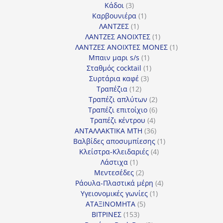
3
προϊόντα
Κάδοι
3
προϊόντα
1
Καρβουνιέρα
1
1
προϊόν
ΛΑΝΤΖΕΣ
1
προϊόν
1
ΛΑΝΤΖΕΣ ΑΝΟΙΧΤΕΣ
1
προϊόν
1
ΛΑΝΤΖΕΣ ΑΝΟΙΧΤΕΣ ΜΟΝΕΣ
1
1
προϊόν
Μπαιν μαρι s/s
1
προϊόν
1
Σταθμός cocktail
1
3
προϊόν
Συρτάρια καφέ
3
12
προϊόντα
Τραπέζια
12
προϊόντα
2
Τραπέζι απλύτων
2
προϊόντα
6
Τραπέζι επιτοίχιο
6
4
προϊόντα
Τραπέζι κέντρου
4
προϊόντα
36
ΑΝΤΑΛΛΑΚΤΙΚΑ MTH
36
προϊόντα
1
Βαλβίδες αποσυμπίεσης
1
4
προϊόν
Κλείστρα-Κλειδαριές
4
1
προϊόντα
Λάστιχα
1
προϊόν
2
Μεντεσέδες
2
προϊόντα
4
Ράουλα-Πλαστικά μέρη
4
1
προϊόντα
Υγειονομικές γωνίες
1
5
προϊόν
ΑΤΑΞΙΝΟΜΗΤΑ
5
153
προϊόντα
ΒΙΤΡΙΝΕΣ
153