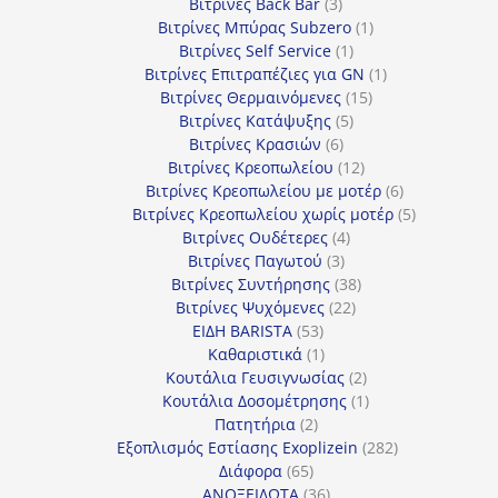
προϊόντα
3
Βιτρίνες Back Bar
3
προϊόντα
1
Βιτρίνες Mπύρας Subzero
1
1
προϊόν
Βιτρίνες Self Service
1
προϊόν
1
Βιτρίνες Επιτραπέζιες για GN
1
15
προϊόν
Βιτρίνες Θερμαινόμενες
15
5
προϊόντα
Βιτρίνες Κατάψυξης
5
6
προϊόντα
Βιτρίνες Κρασιών
6
προϊόντα
12
Βιτρίνες Κρεοπωλείου
12
προϊόντα
6
Βιτρίνες Κρεοπωλείου με μοτέρ
6
προϊόντα
5
Βιτρίνες Κρεοπωλείου χωρίς μοτέρ
5
4
προϊόντα
Βιτρίνες Ουδέτερες
4
3
προϊόντα
Βιτρίνες Παγωτού
3
προϊόντα
38
Βιτρίνες Συντήρησης
38
22
προϊόντα
Βιτρίνες Ψυχόμενες
22
53
προϊόντα
ΕΙΔΗ BARISTA
53
προϊόντα
1
Καθαριστικά
1
προϊόν
2
Κουτάλια Γευσιγνωσίας
2
προϊόντα
1
Κουτάλια Δοσομέτρησης
1
2
προϊόν
Πατητήρια
2
προϊόντα
282
Εξοπλισμός Εστίασης Exoplizein
282
65
προϊόντα
Διάφορα
65
προϊόντα
36
ΑΝΟΞΕΙΔΩΤΑ
36