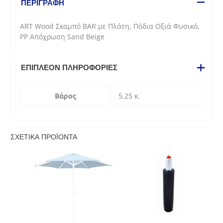
ΠΕΡΙΓΡΑΦΉ
Πλάτη,
Πόδια
ART Wood Σκαμπό BAR με Πλάτη, Πόδια Οξιά Φυσικό,
Οξιά
PP Απόχρωση Sand Beige
Φυσικό,
PP
Απόχρωση
ΕΠΙΠΛΈΟΝ ΠΛΗΡΟΦΟΡΊΕΣ
Sand
Beige
ποσότητα
Βάρος
5,25 κ.
ΣΧΕΤΙΚΆ ΠΡΟΪΌΝΤΑ