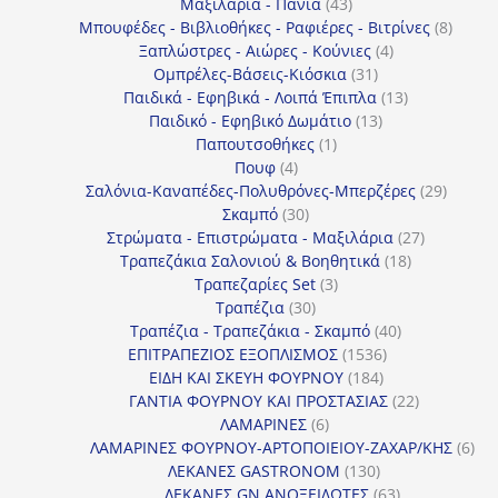
43
προϊόντα
Μαξιλάρια - Πανιά
43
προϊόντα
8
Μπουφέδες - Βιβλιοθήκες - Ραφιέρες - Βιτρίνες
8
4
προϊό
Ξαπλώστρες - Αιώρες - Κούνιες
4
31
προϊόντα
Ομπρέλες-Βάσεις-Κιόσκια
31
προϊόντα
13
Παιδικά - Εφηβικά - Λοιπά Έπιπλα
13
13
προϊόντα
Παιδικό - Εφηβικό Δωμάτιο
13
1
προϊόντα
Παπουτσοθήκες
1
4
προϊόν
Πουφ
4
προϊόντα
29
Σαλόνια-Καναπέδες-Πολυθρόνες-Μπερζέρες
29
30
προϊόν
Σκαμπό
30
προϊόντα
27
Στρώματα - Επιστρώματα - Μαξιλάρια
27
18
προϊόντα
Τραπεζάκια Σαλονιού & Βοηθητικά
18
3
προϊόντα
Τραπεζαρίες Set
3
30
προϊόντα
Τραπέζια
30
προϊόντα
40
Τραπέζια - Τραπεζάκια - Σκαμπό
40
1536
προϊόντα
ΕΠΙΤΡΑΠΕΖΙΟΣ ΕΞΟΠΛΙΣΜΟΣ
1536
184
προϊόντα
ΕΙΔΗ ΚΑΙ ΣΚΕΥΗ ΦΟΥΡΝΟΥ
184
προϊόντα
22
ΓΑΝΤΙΑ ΦΟΥΡΝΟΥ ΚΑΙ ΠΡΟΣΤΑΣΙΑΣ
22
6
προϊόντα
ΛΑΜΑΡΙΝΕΣ
6
προϊόντα
6
ΛΑΜΑΡΙΝΕΣ ΦΟΥΡΝΟΥ-ΑΡΤΟΠΟΙΕΙΟΥ-ΖΑΧΑΡ/ΚΗΣ
6
130
προ
ΛΕΚΑΝΕΣ GASTRONOM
130
προϊόντα
63
ΛΕΚΑΝΕΣ GN ΑΝΟΞΕΙΔΩΤΕΣ
63