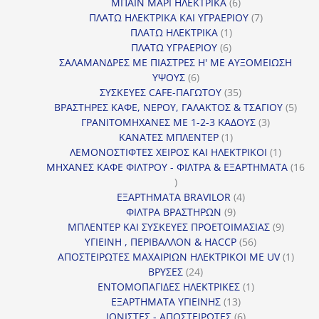
προϊόν
6
ΜΠΑΙΝ ΜΑΡΙ ΗΛΕΚΤΡΙΚΑ
6
προϊόντα
7
ΠΛΑΤΩ ΗΛΕΚΤΡΙΚΑ ΚΑΙ ΥΓΡΑΕΡΙΟΥ
7
1
προϊόντα
ΠΛΑΤΩ ΗΛΕΚΤΡΙΚΑ
1
6
προϊόν
ΠΛΑΤΩ ΥΓΡΑΕΡΙΟΥ
6
προϊόντα
ΣΑΛΑΜΑΝΔΡΕΣ ΜΕ ΠΙΑΣΤΡΕΣ Η' ΜΕ ΑΥΞΟΜΕΙΩΣΗ
6
ΥΨΟΥΣ
6
προϊόντα
35
ΣΥΣΚΕΥΕΣ CAFE-ΠΑΓΩΤΟΥ
35
προϊόντα
5
ΒΡΑΣΤΗΡΕΣ ΚΑΦΕ, ΝΕΡΟΥ, ΓΑΛΑΚΤΟΣ & ΤΣΑΓΙΟΥ
5
3
προϊ
ΓΡΑΝΙΤΟΜΗΧΑΝΕΣ ΜΕ 1-2-3 ΚΑΔΟΥΣ
3
1
προϊόντα
ΚΑΝΑΤΕΣ ΜΠΛΕΝΤΕΡ
1
προϊόν
1
ΛΕΜΟΝΟΣΤΙΦΤΕΣ ΧΕΙΡΟΣ ΚΑΙ ΗΛΕΚΤΡΙΚΟΙ
1
προϊόν
ΜΗΧΑΝΕΣ ΚΑΦΕ ΦΙΛΤΡΟΥ - ΦΙΛΤΡΑ & ΕΞΑΡΤΗΜΑΤΑ
16
16
προϊόντα
4
ΕΞΑΡΤΗΜΑΤΑ BRAVILOR
4
9
προϊόντα
ΦΙΛΤΡΑ ΒΡΑΣΤΗΡΩΝ
9
προϊόντα
9
ΜΠΛΕΝΤΕΡ ΚΑΙ ΣΥΣΚΕΥΕΣ ΠΡΟΕΤΟΙΜΑΣΙΑΣ
9
56
προϊόντ
ΥΓΙΕΙΝΗ , ΠΕΡΙΒΑΛΛΟΝ & HACCP
56
προϊόντα
1
ΑΠΟΣΤΕΙΡΩΤΕΣ ΜΑΧΑΙΡΙΩΝ ΗΛΕΚΤΡΙΚΟΙ ΜΕ UV
1
24
προϊό
ΒΡΥΣΕΣ
24
προϊόντα
1
ΕΝΤΟΜΟΠΑΓΙΔΕΣ ΗΛΕΚΤΡΙΚΕΣ
1
13
προϊόν
ΕΞΑΡΤΗΜΑΤΑ ΥΓΙΕΙΝΗΣ
13
προϊόντα
6
ΙΟΝΙΣΤΕΣ - ΑΠΟΣΤΕΙΡΩΤΕΣ
6