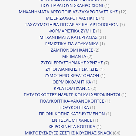
προϊόν
1
ΠΟΥ ΠΑΡΑΓΟΥΝ ΣΚΛΗΡΟ ΧΙΟΝΙ
1
προϊόν
12
ΜΗΧΑΝΗΜΑΤΑ ΑΡΤΟΠΟΙΕΙΑΣ-ΖΑΧΑΡΟΠΛΑΣΤΙΚΗΣ
12
4
προϊ
ΜΙΞΕΡ ΖΑΧΑΡΟΠΛΑΣΤΙΚΗΣ
4
προϊόντα
7
ΤΑΧΥΖΥΜΩΤΗΡΙΑ ΠΙΤΣΑΡΙΑΣ ΚΑΙ ΑΡΤΟΠΟΙΕΙΩΝ
7
1
προϊό
ΦΟΡΜΑΡΙΣΤΙΚΑ ΖΥΜΗΣ
1
προϊόν
21
ΜΗΧΑΝΗΜΑΤΑ ΚΑΤΕΡΓΑΣΙΑΣ
21
1
προϊόντα
ΓΕΜΙΣΤΙΚΑ ΓΙΑ ΛΟΥΚΑΝΙΚΑ
1
2
προϊόν
ΖΑΜΠΟΝΟΜΗΧΑΝΕΣ
2
2
προϊόντα
ΜΕ ΙΜΑΝΤΑ
2
προϊόντα
7
ΖΥΓΟΙ ΕΡΓΑΣΤΗΡΙΑΚΗΣ ΧΡΗΣΗΣ
7
1
προϊόντα
ΖΥΓΟΙ ΛΙΑΝΙΚΗΣ ΠΩΛΗΣΗΣ
1
προϊόν
1
ΖΥΜΩΤΗΡΙΟ ΚΡΕΑΤΟΕΙΔΩΝ
1
1
προϊόν
ΘΕΡΜΟΚΟΛΛΗΤΙΚΆ
1
2
προϊόν
ΚΡΕΑΤΟΜΗΧΑΝΕΣ
2
προϊόντα
1
ΠΑΤΑΤΟΚΟΠΤΕΣ ΗΛΕΚΤΡΙΚΟΙ ΚΑΙ ΧΕΙΡΟΚΙΝΗΤΟΙ
1
1
προϊ
ΠΟΛΥΚΟΠΤΙΚΑ-ΛΑΧΑΝΟΚΟΠΤΕΣ
1
1
προϊόν
ΠΟΛΥΚΟΠΤΙΚΑ
1
προϊόν
1
ΠΡΙΟΝΙ ΚΟΠΗΣ ΚΑΤΕΨΥΓΜΕΝΩΝ
1
1
προϊόν
ΣΝΙΤΣΕΛΟΜΗΧΑΝΕΣ
1
προϊόν
1
ΧΕΙΡΟΚΙΝΗΤΑ ΚΟΠΤΙΚΑ
1
προϊόν
84
ΜΙΚΡΟΣΥΣΚΕΥΕΣ ΖΕΣΤΗΣ ΚΟΥΖΙΝΑΣ SNACK
84