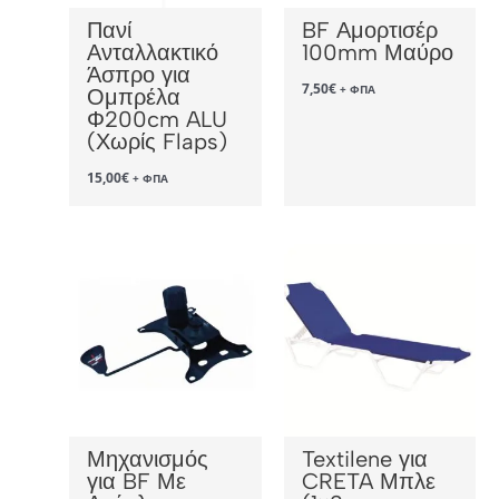
Πανί
BF Αμορτισέρ
Ανταλλακτικό
100mm Μαύρο
Άσπρο για
7,50
€
+ ΦΠΑ
Ομπρέλα
Φ200cm ALU
(Χωρίς Flaps)
15,00
€
+ ΦΠΑ
Μηχανισμός
Textilene για
για BF Με
CRETA Μπλε