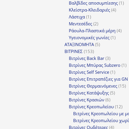
προϊόντ
1
Βαλβίδες αποσυμπίεσης
1
4
πρ
Κλείστρα-Κλειδαριές
4
1
προϊόν
Λάστιχα
1
προϊόν
2
Μεντεσέδες
2
προϊόντα
4
Ράουλα-Πλαστικά μέρη
4
1
προ
Υγειονομικές γωνίες
1
5
προϊόν
ΑΤΑΞΙΝΟΜΗΤΑ
5
153
προϊόντα
ΒΙΤΡΙΝΕΣ
153
προϊόντα
3
Βιτρίνες Back Bar
3
προϊόντα
1
Βιτρίνες Mπύρας Subzero
1
1
π
Βιτρίνες Self Service
1
προϊόν
Βιτρίνες Επιτραπέζιες για GN
1
Βιτρίνες Θερμαινόμενες
15
5
π
Βιτρίνες Κατάψυξης
5
6
προϊόν
Βιτρίνες Κρασιών
6
προϊόντα
12
Βιτρίνες Κρεοπωλείου
12
προ
Βιτρίνες Κρεοπωλείου με μ
Βιτρίνες Κρεοπωλείου χωρί
4
Βιτρίνες Ουδέτερες
4