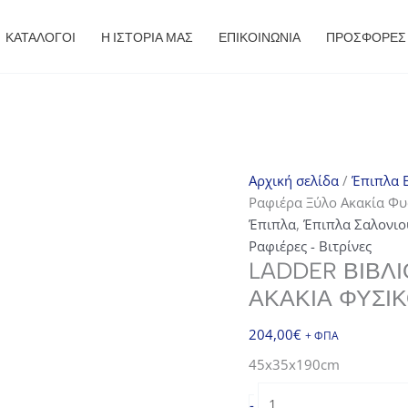
ΚΑΤΑΛΟΓΟΙ
Η ΙΣΤΟΡΙΑ ΜΑΣ
ΕΠΙΚΟΙΝΩΝΙΑ
ΠΡΟΣΦΟΡΈΣ
Αρχική σελίδα
/
Έπιπλα E
Ραφιέρα Ξύλο Ακακία Φυ
Έπιπλα
,
Έπιπλα Σαλονιο
Ραφιέρες - Βιτρίνες
LADDER ΒΙΒΛ
ΑΚΑΚΊΑ ΦΥΣΙ
204,00
€
+ ΦΠΑ
45x35x190cm
LADDER
-