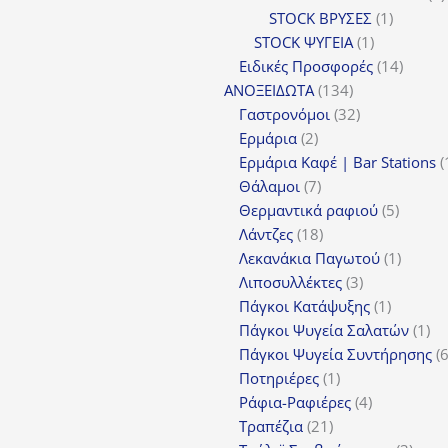
1
STOCK ΒΡΥΣΕΣ
1
1
προϊόν
STOCK ΨΥΓΕΙΑ
1
προϊόν
14
Ειδικές Προσφορές
14
134
προϊόν
ΑΝΟΞΕΙΔΩΤΑ
134
προϊόντα
32
Γαστρονόμοι
32
2
προϊόντα
Ερμάρια
2
προϊόντα
Ερμάρια Καφέ | Bar Stations
7
Θάλαμοι
7
προϊόντα
5
Θερμαντικά ραφιού
5
18
προϊόν
Λάντζες
18
προϊόντα
1
Λεκανάκια Παγωτού
1
3
προϊόν
Λιποσυλλέκτες
3
προϊόντα
1
Πάγκοι Κατάψυξης
1
προϊόν
1
Πάγκοι Ψυγεία Σαλατών
1
πρ
Πάγκοι Ψυγεία Συντήρησης
1
Ποτηριέρες
1
προϊόν
4
Ράφια-Ραφιέρες
4
21
προϊόντα
Τραπέζια
21