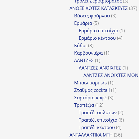
προϊόντα
3
Τρόλεϊ Σερβιρίσματος
3
προϊ
3
ΑΝΟΞΕΙΔΩΤΕΣ ΚΑΤΑΣΚΕΥΕΣ
37
3
π
Βάσεις φούρνου
3
5
προϊόντα
Ερμάρια
5
προϊόντα
1
Ερμάριο επιτοίχιο
1
4
προϊόν
Ερμάριο κέντρου
4
3
προϊόντ
Κάδοι
3
προϊόντα
1
Καρβουνιέρα
1
1
προϊόν
ΛΑΝΤΖΕΣ
1
προϊόν
1
ΛΑΝΤΖΕΣ ΑΝΟΙΧΤΕΣ
1
προϊ
ΛΑΝΤΖΕΣ ΑΝΟΙΧΤΕΣ ΜΟΝ
1
Μπαιν μαρι s/s
1
προϊόν
1
Σταθμός cocktail
1
3
προϊόν
Συρτάρια καφέ
3
12
προϊόντα
Τραπέζια
12
προϊόντα
2
Τραπέζι απλύτων
2
προϊόν
6
Τραπέζι επιτοίχιο
6
4
προϊόν
Τραπέζι κέντρου
4
προϊόντ
36
ΑΝΤΑΛΛΑΚΤΙΚΑ MTH
36