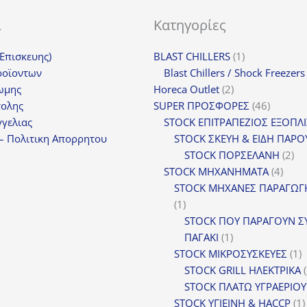
ι
Κατηγορίες
1
(Επισκευης)
BLAST CHILLERS
1
προϊόν
ροϊοντων
Blast Chillers / Shock Freezers
2
ωμης
Horeca Outlet
2
προϊόντα
46
τολης
SUPER ΠΡΟΣΦΟΡΕΣ
46
προϊόντ
γελιας
STOCK ΕΠΙΤΡΑΠΕΖΙΟΣ ΕΞΟΠΛ
– Πολιτικη Απορρητου
STOCK ΣΚΕΥΗ & ΕΙΔΗ ΠΑΡΟ
2
STOCK ΠΟΡΣΕΛΑΝΗ
2
4
πρ
STOCK ΜΗΧΑΝΗΜΑΤΑ
4
προϊ
STOCK ΜΗΧΑΝΕΣ ΠΑΡΑΓΩΓ
1
1
προϊόν
STOCK ΠΟΥ ΠΑΡΑΓΟΥΝ Σ
1
ΠΑΓΑΚΙ
1
προϊόν
1
STOCK ΜΙΚΡΟΣΥΣΚΕΥΕΣ
1
π
STOCK GRILL ΗΛΕΚΤΡΙΚΑ
STOCK ΠΛΑΤΩ ΥΓΡΑΕΡΙΟΥ
STOCK ΥΓΙΕΙΝΗ & HACCP
1