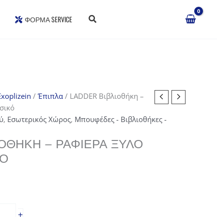
ΦΌΡΜΑ SERVICE
xoplizein
/
Έπιπλα
/ LADDER Βιβλιοθήκη –
σικό
ύ
,
Εσωτερικός Χώρος
,
Μπουφέδες - Βιβλιοθήκες -
ΙΟΘΉΚΗ – ΡΑΦΙΈΡΑ ΞΎΛΟ
ΚΌ
+