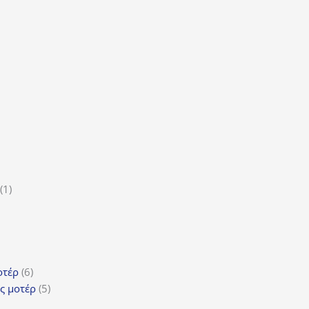
α
οϊόν
τα
ϊόντα
ροϊόν
1
1
5
προϊόν
ροϊόντα
τα
ϊόντα
6
οτέρ
6
προϊόντα
5
ς μοτέρ
5
προϊόντα