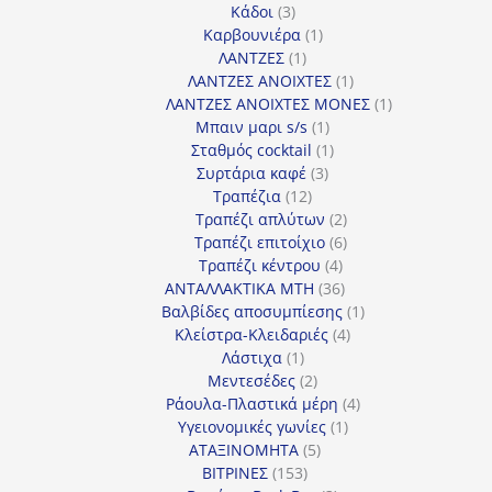
3
προϊόντα
Κάδοι
3
προϊόντα
1
Καρβουνιέρα
1
1
προϊόν
ΛΑΝΤΖΕΣ
1
προϊόν
1
ΛΑΝΤΖΕΣ ΑΝΟΙΧΤΕΣ
1
προϊόν
1
ΛΑΝΤΖΕΣ ΑΝΟΙΧΤΕΣ ΜΟΝΕΣ
1
1
προϊόν
Μπαιν μαρι s/s
1
προϊόν
1
Σταθμός cocktail
1
3
προϊόν
Συρτάρια καφέ
3
12
προϊόντα
Τραπέζια
12
προϊόντα
2
Τραπέζι απλύτων
2
προϊόντα
6
Τραπέζι επιτοίχιο
6
4
προϊόντα
Τραπέζι κέντρου
4
προϊόντα
36
ΑΝΤΑΛΛΑΚΤΙΚΑ MTH
36
προϊόντα
1
Βαλβίδες αποσυμπίεσης
1
4
προϊόν
Κλείστρα-Κλειδαριές
4
1
προϊόντα
Λάστιχα
1
προϊόν
2
Μεντεσέδες
2
προϊόντα
4
Ράουλα-Πλαστικά μέρη
4
1
προϊόντα
Υγειονομικές γωνίες
1
5
προϊόν
ΑΤΑΞΙΝΟΜΗΤΑ
5
153
προϊόντα
ΒΙΤΡΙΝΕΣ
153