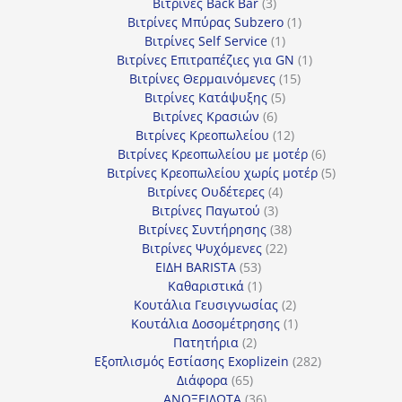
προϊόντα
3
Βιτρίνες Back Bar
3
προϊόντα
1
Βιτρίνες Mπύρας Subzero
1
1
προϊόν
Βιτρίνες Self Service
1
προϊόν
1
Βιτρίνες Επιτραπέζιες για GN
1
15
προϊόν
Βιτρίνες Θερμαινόμενες
15
5
προϊόντα
Βιτρίνες Κατάψυξης
5
6
προϊόντα
Βιτρίνες Κρασιών
6
προϊόντα
12
Βιτρίνες Κρεοπωλείου
12
προϊόντα
6
Βιτρίνες Κρεοπωλείου με μοτέρ
6
προϊόντα
5
Βιτρίνες Κρεοπωλείου χωρίς μοτέρ
5
4
προϊόντα
Βιτρίνες Ουδέτερες
4
3
προϊόντα
Βιτρίνες Παγωτού
3
προϊόντα
38
Βιτρίνες Συντήρησης
38
22
προϊόντα
Βιτρίνες Ψυχόμενες
22
53
προϊόντα
ΕΙΔΗ BARISTA
53
προϊόντα
1
Καθαριστικά
1
προϊόν
2
Κουτάλια Γευσιγνωσίας
2
προϊόντα
1
Κουτάλια Δοσομέτρησης
1
2
προϊόν
Πατητήρια
2
προϊόντα
282
Εξοπλισμός Εστίασης Exoplizein
282
65
προϊόντα
Διάφορα
65
προϊόντα
36
ΑΝΟΞΕΙΔΩΤΑ
36