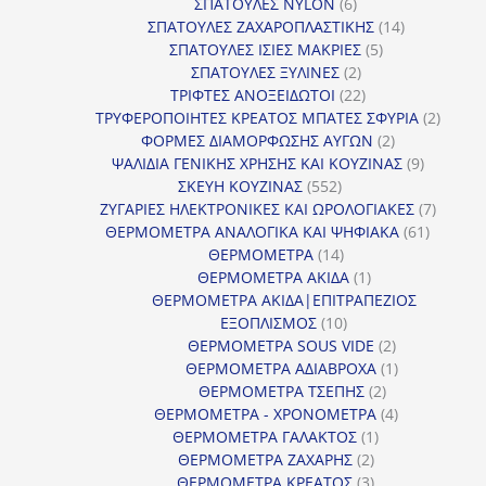
6
προϊόντ
ΣΠΑΤΟΥΛΕΣ NYLON
6
προϊόντα
14
ΣΠΑΤΟΥΛΕΣ ΖΑΧΑΡΟΠΛΑΣΤΙΚΗΣ
14
5
προϊόντα
ΣΠΑΤΟΥΛΕΣ ΙΣΙΕΣ ΜΑΚΡΙΕΣ
5
2
προϊόντα
ΣΠΑΤΟΥΛΕΣ ΞΥΛΙΝΕΣ
2
προϊόντα
22
ΤΡΙΦΤΕΣ ΑΝΟΞΕΙΔΩΤΟΙ
22
προϊόντα
2
ΤΡΥΦΕΡΟΠΟΙΗΤΕΣ ΚΡΕΑΤΟΣ ΜΠΑΤΕΣ ΣΦΥΡΙΑ
2
2
προϊόν
ΦΟΡΜΕΣ ΔΙΑΜΟΡΦΩΣΗΣ ΑΥΓΩΝ
2
προϊόντα
9
ΨΑΛΙΔΙΑ ΓΕΝΙΚΗΣ ΧΡΗΣΗΣ ΚΑΙ ΚΟΥΖΙΝΑΣ
9
552
προϊόντα
ΣΚΕΥΗ ΚΟΥΖΙΝΑΣ
552
προϊόντα
7
ΖΥΓΑΡΙΕΣ ΗΛΕΚΤΡΟΝΙΚΕΣ ΚΑΙ ΩΡΟΛΟΓΙΑΚΕΣ
7
61
προϊόν
ΘΕΡΜΟΜΕΤΡΑ ΑΝΑΛΟΓΙΚΑ ΚΑΙ ΨΗΦΙΑΚΑ
61
14
προϊόντ
ΘΕΡΜΟΜΕΤΡΑ
14
προϊόντα
1
ΘΕΡΜΟΜΕΤΡΑ ΑΚΙΔΑ
1
προϊόν
ΘΕΡΜΟΜΕΤΡΑ ΑΚΙΔΑ|ΕΠΙΤΡΑΠΕΖΙΟΣ
10
ΕΞΟΠΛΙΣΜΟΣ
10
προϊόντα
2
ΘΕΡΜΟΜΕΤΡΑ SOUS VIDE
2
προϊόντα
1
ΘΕΡΜΟΜΕΤΡΑ ΑΔΙΑΒΡΟΧΑ
1
2
προϊόν
ΘΕΡΜΟΜΕΤΡΑ ΤΣΕΠΗΣ
2
προϊόντα
4
ΘΕΡΜΟΜΕΤΡΑ - ΧΡΟΝΟΜΕΤΡΑ
4
1
προϊόντα
ΘΕΡΜΟΜΕΤΡΑ ΓΑΛΑΚΤΟΣ
1
2
προϊόν
ΘΕΡΜΟΜΕΤΡΑ ΖΑΧΑΡΗΣ
2
προϊόντα
3
ΘΕΡΜΟΜΕΤΡΑ ΚΡΕΑΤΟΣ
3