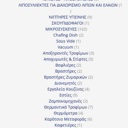
προϊόντα
ΛΙΠΟΣΥΛΛΕΚΤΕΣ ΓΙΑ ΔΙΑΧΩΡΙΣΜΟ ΛΙΠΩΝ ΚΑΙ ΕΛΑΙΩΝ
1
1
προϊόν
9
ΝΙΠΤΗΡΕΣ ΥΓΙΕΙΝΗΣ
9
1
προϊόντα
ΣΚΟΥΠΙΔΟΦΑΓΟΙ
1
162
προϊόν
ΜΙΚΡΟΣΥΣΚΕΥΕΣ
162
2
προϊόντα
Chafing Dish
2
1
προϊόντα
Sous Vide
1
1
προϊόν
Vacuum
1
προϊόν
3
Αποξηραντές Τροφίμων
3
3
προϊόντα
Αποχυμωτές & Στίφτες
3
2
προϊόντα
Βαφλιέρες
2
προϊόντα
2
Βραστήρες
2
προϊόντα
2
Βραστήρες Ζυμαρικών
2
2
προϊόντα
Διανεμητές
2
προϊόντα
4
Εργαλεία Κουζίνας
4
9
προϊόντα
Εστίες
9
προϊόντα
2
Ζαμπονομηχανές
2
προϊόντα
7
Θερμαντικά Τροφίμων
7
4
προϊόντα
Θερμόμετρα
4
προϊόντα
6
Καρότσια Μεταφοράς
6
1
προϊόντα
Καφετιέρες
1