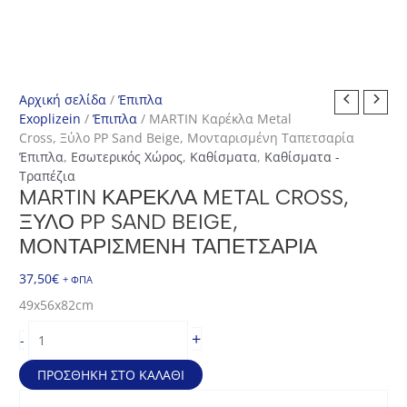
Αρχική σελίδα
/
Έπιπλα
Exoplizein
/
Έπιπλα
/ MARTIN Καρέκλα Metal
Cross, Ξύλο PP Sand Beige, Μονταρισμένη Ταπετσαρία
Έπιπλα
,
Εσωτερικός Χώρος
,
Καθίσματα
,
Καθίσματα -
Τραπέζια
MARTIN ΚΑΡΈΚΛΑ METAL CROSS,
ΞΎΛΟ PP SAND BEIGE,
ΜΟΝΤΑΡΙΣΜΈΝΗ ΤΑΠΕΤΣΑΡΊΑ
37,50
€
+ ΦΠΑ
49x56x82cm
MARTIN
+
-
Καρέκλα
Metal
ΠΡΟΣΘΉΚΗ ΣΤΟ ΚΑΛΆΘΙ
Cross,
Ξύλο