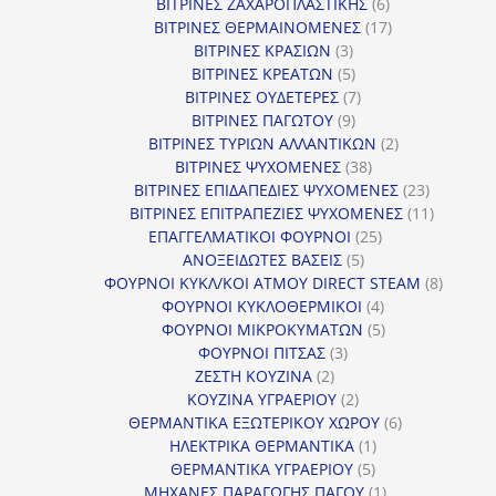
προϊόν
6
ΒΙΤΡΙΝΕΣ ΖΑΧΑΡΟΠΛΑΣΤΙΚΗΣ
6
προϊόντα
17
ΒΙΤΡΙΝΕΣ ΘΕΡΜΑΙΝΟΜΕΝΕΣ
17
3
προϊόντα
ΒΙΤΡΙΝΕΣ ΚΡΑΣΙΩΝ
3
προϊόντα
5
ΒΙΤΡΙΝΕΣ ΚΡΕΑΤΩΝ
5
προϊόντα
7
ΒΙΤΡΙΝΕΣ ΟΥΔΕΤΕΡΕΣ
7
9
προϊόντα
ΒΙΤΡΙΝΕΣ ΠΑΓΩΤΟΥ
9
προϊόντα
2
ΒΙΤΡΙΝΕΣ ΤΥΡΙΩΝ ΑΛΛΑΝΤΙΚΩΝ
2
38
προϊόντα
ΒΙΤΡΙΝΕΣ ΨΥΧΟΜΕΝΕΣ
38
προϊόντα
23
ΒΙΤΡΙΝΕΣ ΕΠΙΔΑΠΕΔΙΕΣ ΨΥΧΟΜΕΝΕΣ
23
προϊόντα
11
ΒΙΤΡΙΝΕΣ ΕΠΙΤΡΑΠΕΖΙΕΣ ΨΥΧΟΜΕΝΕΣ
11
25
προϊόντ
ΕΠΑΓΓΕΛΜΑΤΙΚΟΙ ΦΟΥΡΝΟΙ
25
5
προϊόντα
ΑΝΟΞΕΙΔΩΤΕΣ ΒΑΣΕΙΣ
5
προϊόντα
8
ΦΟΥΡΝΟΙ ΚΥΚΛ/ΚΟΙ ΑΤΜΟΥ DIRECT STEAM
8
4
προϊόν
ΦΟΥΡΝΟΙ ΚΥΚΛΟΘΕΡΜΙΚΟΙ
4
προϊόντα
5
ΦΟΥΡΝΟΙ ΜΙΚΡΟΚΥΜΑΤΩΝ
5
3
προϊόντα
ΦΟΥΡΝΟΙ ΠΙΤΣΑΣ
3
2
προϊόντα
ΖΕΣΤΗ ΚΟΥΖΙΝΑ
2
προϊόντα
2
ΚΟΥΖΙΝΑ ΥΓΡΑΕΡΙΟΥ
2
προϊόντα
6
ΘΕΡΜΑΝΤΙΚΑ ΕΞΩΤΕΡΙΚΟΥ ΧΩΡΟΥ
6
1
προϊόντα
ΗΛΕΚΤΡΙΚΑ ΘΕΡΜΑΝΤΙΚΑ
1
5
προϊόν
ΘΕΡΜΑΝΤΙΚΑ ΥΓΡΑΕΡΙΟΥ
5
προϊόντα
1
ΜΗΧΑΝΕΣ ΠΑΡΑΓΩΓΗΣ ΠΑΓΟΥ
1