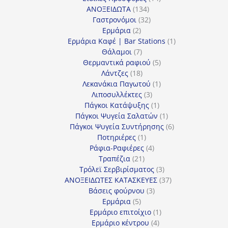
134
προϊόντα
ΑΝΟΞΕΙΔΩΤΑ
134
προϊόντα
32
Γαστρονόμοι
32
2
προϊόντα
Ερμάρια
2
προϊόντα
1
Ερμάρια Καφέ | Bar Stations
1
7
προϊόν
Θάλαμοι
7
προϊόντα
5
Θερμαντικά ραφιού
5
18
προϊόντα
Λάντζες
18
προϊόντα
1
Λεκανάκια Παγωτού
1
3
προϊόν
Λιποσυλλέκτες
3
προϊόντα
1
Πάγκοι Κατάψυξης
1
προϊόν
1
Πάγκοι Ψυγεία Σαλατών
1
προϊόν
6
Πάγκοι Ψυγεία Συντήρησης
6
1
προϊόντα
Ποτηριέρες
1
προϊόν
4
Ράφια-Ραφιέρες
4
21
προϊόντα
Τραπέζια
21
προϊόντα
3
Τρόλεϊ Σερβιρίσματος
3
προϊόντα
37
ΑΝΟΞΕΙΔΩΤΕΣ ΚΑΤΑΣΚΕΥΕΣ
37
3
προϊόντα
Βάσεις φούρνου
3
5
προϊόντα
Ερμάρια
5
προϊόντα
1
Ερμάριο επιτοίχιο
1
4
προϊόν
Ερμάριο κέντρου
4