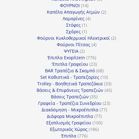
14
προϊόντα
ΦΟΥΡΝΟΙ
14
προϊόντα
2
Καπέλα Απαγωγής Ατμών
2
4
προϊόντα
Λαμαρίνες
4
1
προϊόντα
Στόφες
1
προϊόν
1
Σχάρες
1
προϊόν
2
Φούρνοι Κυκλοθερμικοί Ηλεκτρικοί
2
4
προϊόντα
Φούρνοι Πίτσας
4
2
προϊόντα
ΨΥΓΕΙΑ
2
προϊόντα
776
Έπιπλα Exoplizein
776
προϊόντα
23
'Επιπλα Γραφείου
23
προϊόντα
68
BAR Τραπέζια & Σκαμπό
68
προϊόντα
10
Set Καθιστικά - Τραπεζαρίες
10
προϊόντα
33
Trolley - Βοηθητικά Τραπεζάκια
33
προϊόντα
45
Βάσεις & Επιφάνειες Τραπεζιών
45
35
προϊόντα
Βάσεις Τραπεζιών
35
προϊόντα
23
Γραφεία - Τραπέζια Συνεδρίου
23
77
προϊόντα
Διακόσμηση - Μικροέπιπλα
77
77
προϊόντα
Διάφορα Μικροέπιπλα
77
προϊόντα
100
Εξοπλισμός Γραφείου
100
186
προϊόντα
Εξωτερικός Χώρος
186
776
προϊόντα
Έπιπλα
776