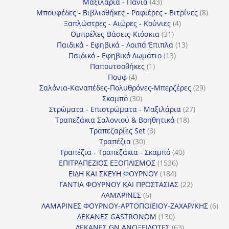
43
προϊόντα
Μαξιλάρια - Πανιά
43
προϊόντα
8
Μπουφέδες - Βιβλιοθήκες - Ραφιέρες - Βιτρίνες
8
4
προϊό
Ξαπλώστρες - Αιώρες - Κούνιες
4
31
προϊόντα
Ομπρέλες-Βάσεις-Κιόσκια
31
προϊόντα
13
Παιδικά - Εφηβικά - Λοιπά Έπιπλα
13
13
προϊόντα
Παιδικό - Εφηβικό Δωμάτιο
13
1
προϊόντα
Παπουτσοθήκες
1
4
προϊόν
Πουφ
4
προϊόντα
29
Σαλόνια-Καναπέδες-Πολυθρόνες-Μπερζέρες
29
30
προϊόν
Σκαμπό
30
προϊόντα
27
Στρώματα - Επιστρώματα - Μαξιλάρια
27
18
προϊόντα
Τραπεζάκια Σαλονιού & Βοηθητικά
18
3
προϊόντα
Τραπεζαρίες Set
3
30
προϊόντα
Τραπέζια
30
προϊόντα
40
Τραπέζια - Τραπεζάκια - Σκαμπό
40
1536
προϊόντα
ΕΠΙΤΡΑΠΕΖΙΟΣ ΕΞΟΠΛΙΣΜΟΣ
1536
184
προϊόντα
ΕΙΔΗ ΚΑΙ ΣΚΕΥΗ ΦΟΥΡΝΟΥ
184
προϊόντα
22
ΓΑΝΤΙΑ ΦΟΥΡΝΟΥ ΚΑΙ ΠΡΟΣΤΑΣΙΑΣ
22
6
προϊόντα
ΛΑΜΑΡΙΝΕΣ
6
προϊόντα
6
ΛΑΜΑΡΙΝΕΣ ΦΟΥΡΝΟΥ-ΑΡΤΟΠΟΙΕΙΟΥ-ΖΑΧΑΡ/ΚΗΣ
6
130
προ
ΛΕΚΑΝΕΣ GASTRONOM
130
προϊόντα
63
ΛΕΚΑΝΕΣ GN ΑΝΟΞΕΙΔΩΤΕΣ
63