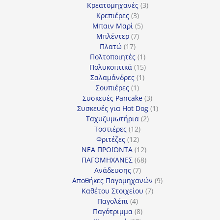
προϊόν
3
Κρεατομηχανές
3
3
προϊόντα
Κρεπιέρες
3
προϊόντα
5
Μπαιν Μαρί
5
7
προϊόντα
Μπλέντερ
7
17
προϊόντα
Πλατώ
17
προϊόντα
1
Πολτοποιητές
1
προϊόν
15
Πολυκοπτικά
15
1
προϊόντα
Σαλαμάνδρες
1
1
προϊόν
Σουπιέρες
1
προϊόν
3
Συσκευές Pancake
3
προϊόντα
1
Συσκευές για Hot Dog
1
2
προϊόν
Ταχυζυμωτήρια
2
12
προϊόντα
Τοστιέρες
12
12
προϊόντα
Φριτέζες
12
προϊόντα
12
ΝΕΑ ΠΡΟΪΟΝΤΑ
12
προϊόντα
68
ΠΑΓΟΜΗΧΑΝΕΣ
68
7
προϊόντα
Ανάδευσης
7
προϊόντα
9
Αποθήκες Παγομηχανών
9
7
προϊόντα
Καθέτου Στοιχείου
7
4
προϊόντα
Παγολέπι
4
προϊόντα
8
Παγότριμμα
8