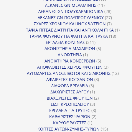
11
προϊόντα
ΛΕΚΑΝΕΣ GN ΜΕΛΑΜΙΝΗΣ
11
προϊόντα
28
ΛΕΚΑΝΕΣ GN ΠΟΛΥΚΑΡΜΠΟΝΙΚΑ
28
προϊόντα
27
ΛΕΚΑΝΕΣ GN ΠΟΛΥΠΡΟΠΥΛΕΝΙΟΥ
27
7
προϊόντα
ΣΧΑΡΕΣ ΧΡΩΜΙΟΥ ΚΑΙ INOX ΨΥΓΕΙΩΝ
7
προϊόντα
1
ΤΑΨΙΑ ΠΙΤΣΑΣ ΔΙΑΤΡΗΤΑ ΚΑΙ ΑΝΤΙΚΟΛΛΗΤΙΚΑ
1
18
προϊόν
ΤΑΨΙΑ ΦΟΥΡΝΟΥ ΓΙΑ ΦΑΓΗΤΑ ΚΑΙ ΓΛΥΚΑ
18
311
προϊόντ
ΕΡΓΑΛΕΙΑ ΚΟΥΖΙΝΑΣ
311
προϊόντα
5
ΑΚΟΝΙΣΤΗΡΙΑ ΜΑΧΑΙΡΙΩΝ
5
1
προϊόντα
ΑΝΟΙΧΤΗΡΙΑ
1
προϊόν
5
ΑΝΟΙΧΤΗΡΙΑ ΚΟΝΣΕΡΒΩΝ
5
προϊόντα
3
ΑΠΟΦΛΟΙΩΤΕΣ ΧΕΙΡΟΣ ΦΡΟΥΤΩΝ
3
προϊόντα
12
ΑΥΓΟΔΑΡΤΕΣ ΑΝΟΞΕΙΔΩΤΟΙ ΚΑΙ ΣΙΛΙΚΟΝΗΣ
12
3
προϊόν
ΑΦΑΙΡΕΤΕΣ ΚΟΤΣΑΝΙΩΝ
3
3
προϊόντα
ΔΙΑΦΟΡΑ ΕΡΓΑΛΕΙΑ
3
προϊόντα
1
ΔΙΑΧΩΡΙΣΤΕΣ ΑΥΓΟΥ
1
προϊόν
2
ΔΙΑΧΩΡΙΣΤΕΣ ΦΡΟΥΤΩΝ
2
3
προϊόντα
ΕΙΔΗ ΚΡΕΟΠΩΛΕΙΟΥ
3
προϊόντα
8
ΕΡΓΑΛΕΙΑ ΓΙΑ ΤΡΥΠΕΣ
8
προϊόντα
2
ΚΑΘΑΡΙΣΤΕΣ ΨΑΡΙΩΝ
2
1
προϊόντα
ΚΑΡΥΟΘΡΑΥΣΤΕΣ
1
προϊόν
15
ΚΟΠΤΕΣ ΑΥΓΩΝ-ΖΥΜΗΣ-ΤΥΡΙΩΝ
15