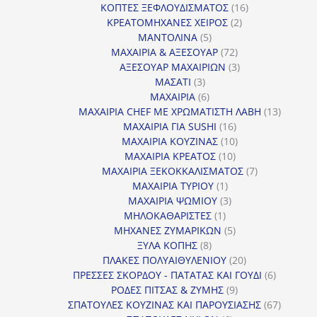
16
προϊόντα
ΚΟΠΤΕΣ ΞΕΦΛΟΥΔΙΣΜΑΤΟΣ
16
2
προϊόντα
ΚΡΕΑΤΟΜΗΧΑΝΕΣ ΧΕΙΡΟΣ
2
5
προϊόντα
ΜΑΝΤΟΛΙΝΑ
5
προϊόντα
72
ΜΑΧΑΙΡΙΑ & ΑΞΕΣΟΥΑΡ
72
προϊόντα
3
ΑΞΕΣΟΥΑΡ ΜΑΧΑΙΡΙΩΝ
3
3
προϊόντα
ΜΑΣΑΤΙ
3
προϊόντα
6
ΜΑΧΑΙΡΙΑ
6
προϊόντα
13
ΜΑΧΑΙΡΙΑ CHEF ΜΕ ΧΡΩΜΑΤΙΣΤΗ ΛΑΒΗ
13
16
προϊόντ
ΜΑΧΑΙΡΙΑ ΓΙΑ SUSHI
16
προϊόντα
10
ΜΑΧΑΙΡΙΑ ΚΟΥΖΙΝΑΣ
10
10
προϊόντα
ΜΑΧΑΙΡΙΑ ΚΡΕΑΤΟΣ
10
προϊόντα
7
ΜΑΧΑΙΡΙΑ ΞΕΚΟΚΚΑΛΙΣΜΑΤΟΣ
7
1
προϊόντα
ΜΑΧΑΙΡΙΑ ΤΥΡΙΟΥ
1
προϊόν
3
ΜΑΧΑΙΡΙΑ ΨΩΜΙΟΥ
3
1
προϊόντα
ΜΗΛΟΚΑΘΑΡΙΣΤΕΣ
1
προϊόν
5
ΜΗΧΑΝΕΣ ΖΥΜΑΡΙΚΩΝ
5
8
προϊόντα
ΞΥΛΑ ΚΟΠΗΣ
8
προϊόντα
20
ΠΛΑΚΕΣ ΠΟΛΥΑΙΘΥΛΕΝΙΟΥ
20
προϊόντα
6
ΠΡΕΣΣΕΣ ΣΚΟΡΔΟΥ - ΠΑΤΑΤΑΣ ΚΑΙ ΓΟΥΔΙ
6
9
προϊόντα
ΡΟΔΕΣ ΠΙΤΣΑΣ & ΖΥΜΗΣ
9
προϊόντα
67
ΣΠΑΤΟΥΛΕΣ ΚΟΥΖΙΝΑΣ ΚΑΙ ΠΑΡΟΥΣΙΑΣΗΣ
67