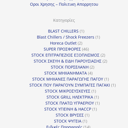
Οροι Χρησης – Πολιτικη Απορρητου
Κατηγορίες
1
BLAST CHILLERS
1
προϊόν
1
Blast Chillers / Shock Freezers
1
2
προϊόν
Horeca Outlet
2
προϊόντα
46
SUPER ΠΡΟΣΦΟΡΕΣ
46
προϊόντα
2
STOCK ΕΠΙΤΡΑΠΕΖΙΟΣ ΕΞΟΠΛΙΣΜΟΣ
2
προϊόντα
2
STOCK ΣΚΕΥΗ & ΕΙΔΗ ΠΑΡΟΥΣΙΑΣΗΣ
2
2
προϊόντα
STOCK ΠΟΡΣΕΛΑΝΗ
2
4
προϊόντα
STOCK ΜΗΧΑΝΗΜΑΤΑ
4
προϊόντα
1
STOCK ΜΗΧΑΝΕΣ ΠΑΡΑΓΩΓΗΣ ΠΑΓΟΥ
1
προϊόν
1
STOCK ΠΟΥ ΠΑΡΑΓΟΥΝ ΣΥΜΠΑΓΕΣ ΠΑΓΑΚΙ
1
1
προϊόν
STOCK ΜΙΚΡΟΣΥΣΚΕΥΕΣ
1
προϊόν
1
STOCK GRILL ΗΛΕΚΤΡΙΚΑ
1
προϊόν
1
STOCK ΠΛΑΤΩ ΥΓΡΑΕΡΙΟΥ
1
1
προϊόν
STOCK ΥΓΙΕΙΝΗ & HACCP
1
1
προϊόν
STOCK ΒΡΥΣΕΣ
1
1
προϊόν
STOCK ΨΥΓΕΙΑ
1
προϊόν
14
Ειδικές Προσφορές
14