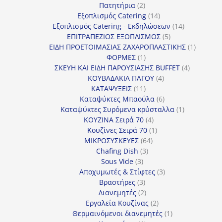
προϊόν
2
Πατητήρια
2
προϊόντα
14
Εξοπλισμός Catering
14
προϊόντα
14
Εξοπλισμός Catering - Εκδηλώσεων
14
5
προϊόντα
ΕΠΙΤΡΑΠΕΖΙΟΣ ΕΞΟΠΛΙΣΜΟΣ
5
προϊόντα
1
ΕΙΔΗ ΠΡΟΕΤΟΙΜΑΣΙΑΣ ΖΑΧΑΡΟΠΛΑΣΤΙΚΗΣ
1
1
προϊόν
ΦΟΡΜΕΣ
1
προϊόν
4
ΣΚΕΥΗ ΚΑΙ ΕΙΔΗ ΠΑΡΟΥΣΙΑΣΗΣ BUFFET
4
4
προϊόντα
ΚΟΥΒΑΔΑΚΙΑ ΠΑΓΟΥ
4
11
προϊόντα
ΚΑΤΑΨΥΞΕΙΣ
11
προϊόντα
6
Καταψύκτες Μπαούλα
6
προϊόντα
1
Καταψύκτες Συρόμενα κρύσταλλα
1
4
προϊόν
ΚΟΥΖΙΝΑ Σειρά 70
4
προϊόντα
1
Κουζίνες Σειρά 70
1
64
προϊόν
ΜΙΚΡΟΣΥΣΚΕΥΕΣ
64
3
προϊόντα
Chafing Dish
3
3
προϊόντα
Sous Vide
3
προϊόντα
3
Αποχυμωτές & Στίφτες
3
3
προϊόντα
Βραστήρες
3
προϊόντα
2
Διανεμητές
2
προϊόντα
2
Εργαλεία Κουζίνας
2
προϊόντα
1
Θερμαινόμενοι διανεμητές
1