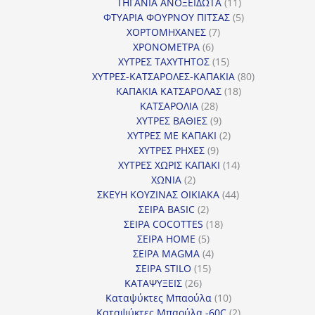
προϊόντα
11
ΤΗΓΑΝΙΑ ΑΝΟΞΕΙΔΩΤΑ
11
προϊόντα
5
ΦΤΥΑΡΙΑ ΦΟΥΡΝΟΥ ΠΙΤΣΑΣ
5
7
προϊόντα
ΧΟΡΤΟΜΗΧΑΝΕΣ
7
6
προϊόντα
ΧΡΟΝΟΜΕΤΡΑ
6
προϊόντα
15
ΧΥΤΡΕΣ ΤΑΧΥΤΗΤΟΣ
15
προϊόντα
80
ΧΥΤΡΕΣ-ΚΑΤΣΑΡΟΛΕΣ-ΚΑΠΑΚΙΑ
80
18
προϊόντα
ΚΑΠΑΚΙΑ ΚΑΤΣΑΡΟΛΑΣ
18
28
προϊόντα
ΚΑΤΣΑΡΟΛΙΑ
28
προϊόντα
9
ΧΥΤΡΕΣ ΒΑΘΙΕΣ
9
προϊόντα
2
ΧΥΤΡΕΣ ΜΕ ΚΑΠΑΚΙ
2
9
προϊόντα
ΧΥΤΡΕΣ ΡΗΧΕΣ
9
προϊόντα
14
ΧΥΤΡΕΣ ΧΩΡΙΣ ΚΑΠΑΚΙ
14
2
προϊόντα
ΧΩΝΙΑ
2
προϊόντα
44
ΣΚΕΥΗ ΚΟΥΖΙΝΑΣ ΟΙΚΙΑΚΑ
44
2
προϊόντα
ΣΕΙΡΑ BASIC
2
προϊόντα
18
ΣΕΙΡΑ COCOTTES
18
5
προϊόντα
ΣΕΙΡΑ HOME
5
προϊόντα
4
ΣΕΙΡΑ MAGMA
4
15
προϊόντα
ΣΕΙΡΑ STILO
15
26
προϊόντα
ΚΑΤΑΨΥΞΕΙΣ
26
προϊόντα
10
Καταψύκτες Μπαούλα
10
προϊόντα
2
Καταψύκτες Μπαούλα -60C
2