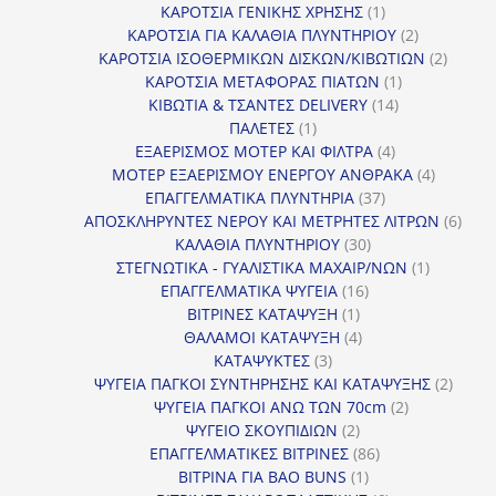
προϊόντα
1
ΚΑΡΟΤΣΙΑ ΓΕΝΙΚΗΣ ΧΡΗΣΗΣ
1
προϊόν
2
ΚΑΡΟΤΣΙΑ ΓΙΑ ΚΑΛΑΘΙΑ ΠΛΥΝΤΗΡΙΟΥ
2
προϊόντα
2
ΚΑΡΟΤΣΙΑ ΙΣΟΘΕΡΜΙΚΩΝ ΔΙΣΚΩΝ/ΚΙΒΩΤΙΩΝ
2
1
προϊόν
ΚΑΡΟΤΣΙΑ ΜΕΤΑΦΟΡΑΣ ΠΙΑΤΩΝ
1
14
προϊόν
ΚΙΒΩΤΙΑ & ΤΣΑΝΤΕΣ DELIVERY
14
1
προϊόντα
ΠΑΛΕΤΕΣ
1
προϊόν
4
ΕΞΑΕΡΙΣΜΟΣ ΜΟΤΕΡ ΚΑΙ ΦΙΛΤΡΑ
4
προϊόντα
4
ΜΟΤΕΡ ΕΞΑΕΡΙΣΜΟΥ ΕΝΕΡΓΟΥ ΑΝΘΡΑΚΑ
4
37
προϊόντ
ΕΠΑΓΓΕΛΜΑΤΙΚΑ ΠΛΥΝΤΗΡΙΑ
37
προϊόντα
6
ΑΠΟΣΚΛΗΡΥΝΤΕΣ ΝΕΡΟΥ ΚΑΙ ΜΕΤΡΗΤΕΣ ΛΙΤΡΩΝ
6
30
προϊ
ΚΑΛΑΘΙΑ ΠΛΥΝΤΗΡΙΟΥ
30
προϊόντα
1
ΣΤΕΓΝΩΤΙΚΑ - ΓΥΑΛΙΣΤΙΚΑ ΜΑΧΑΙΡ/ΝΩΝ
1
16
προϊόν
ΕΠΑΓΓΕΛΜΑΤΙΚΑ ΨΥΓΕΙΑ
16
1
προϊόντα
ΒΙΤΡΙΝΕΣ ΚΑΤΑΨΥΞΗ
1
προϊόν
4
ΘΑΛΑΜΟΙ ΚΑΤΑΨΥΞΗ
4
3
προϊόντα
ΚΑΤΑΨΥΚΤΕΣ
3
προϊόντα
2
ΨΥΓΕΙΑ ΠΑΓΚΟΙ ΣΥΝΤΗΡΗΣΗΣ ΚΑΙ ΚΑΤΑΨΥΞΗΣ
2
2
προϊό
ΨΥΓΕΙΑ ΠΑΓΚΟΙ ΑΝΩ ΤΩΝ 70cm
2
2
προϊόντα
ΨΥΓΕΙΟ ΣΚΟΥΠΙΔΙΩΝ
2
προϊόντα
86
ΕΠΑΓΓΕΛΜΑΤΙΚΕΣ ΒΙΤΡΙΝΕΣ
86
1
προϊόντα
ΒΙΤΡΙΝΑ ΓΙΑ BAO BUNS
1