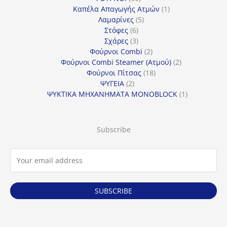
προϊόντα
1
Καπέλα Απαγωγής Ατμών
1
5
προϊόν
Λαμαρίνες
5
6
προϊόντα
Στόφες
6
προϊόντα
3
Σχάρες
3
προϊόντα
2
Φούρνοι Combi
2
προϊόντα
2
Φούρνοι Combi Steamer (Ατμού)
2
18
προϊόντα
Φούρνοι Πίτσας
18
2
προϊόντα
ΨΥΓΕΙΑ
2
προϊόντα
1
ΨΥΚΤΙΚΑ ΜΗΧΑΝΗΜΑΤΑ MONOBLOCK
1
προϊόν
Subscribe
SUBSCRIBE