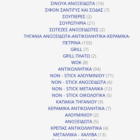
προϊόντα
16
ΣΙΝΟΥΑ ΑΝΟΞΕΙΔΩΤΑ
16
προϊόντα
7
ΣΙΦΟΝ ΣΑΝΤΙΓΥΣ ΚΑΙ ΣΟΔΑΣ
7
2
προϊόντα
ΣΟΥΠΙΕΡΕΣ
2
προϊόντα
21
ΣΟΥΡΩΤΗΡΙΑ
21
προϊόντα
2
ΣΩΤΕΖΕΣ ΑΝΟΞΕΙΔΩΤΕΣ
2
προϊόντα
ΤΗΓΑΝΙΑ ΑΝΟΞΕΙΔΩΤΑ-ΑΝΤΙΚΟΛΛΗΤΙΚΑ-ΚΕΡΑΜΙΚΑ-
155
ΠΕΤΡΙΝΑ
155
7
προϊόντα
GRILL
7
προϊόντα
2
GRILL ΠΛΑΤΩ
2
8
προϊόντα
WOK
8
προϊόντα
94
ΑΝΤΙΚΟΛΛΗΤΙΚΑ
94
προϊόντα
71
NON - STICK ΑΛΟΥΜΙΝΙΟΥ
71
6
προϊόντα
NON - STICK ΑΝΟΞΕΙΔΩΤΑ
6
12
προϊόντα
NON - STICK ΜΕΤΑΛΛΙΚΑ
12
5
προϊόντα
NON - STICK ΟΙΚΟΛΟΓΙΚΑ
5
9
προϊόντα
ΚΑΠΑΚΙΑ ΤΗΓΑΝΙΟΥ
9
προϊόντα
7
ΚΕΡΑΜΙΚΑ ΑΝΤΙΚΟΛΛΗΤΙΚΑ
7
2
προϊόντα
ΑΛΟΥΜΙΝΙΟΥ
2
προϊόντα
5
ΑΝΟΞΕΙΔΩΤΑ
5
προϊόντα
4
ΚΡΕΠΑΣ ΑΝΤΙΚΟΛΛΗΤΙΚΑ
4
13
προϊόντα
ΜΕΤΑΛΛΙΚΑ - ΧΑΛΥΒΑ
13