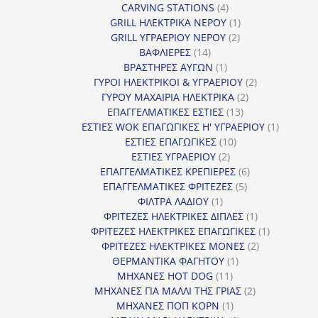
4
προϊόντ
CARVING STATIONS
4
προϊόντα
1
GRILL ΗΛΕΚΤΡΙΚΑ ΝΕΡΟΥ
1
2
προϊόν
GRILL ΥΓΡΑΕΡΙΟΥ ΝΕΡΟΥ
2
14
προϊόντα
ΒΑΦΛΙΕΡΕΣ
14
προϊόντα
1
ΒΡΑΣΤΗΡΕΣ ΑΥΓΩΝ
1
προϊόν
2
ΓΥΡΟΙ ΗΛΕΚΤΡΙΚΟΙ & ΥΓΡΑΕΡΙΟΥ
2
2
προϊόντα
ΓΥΡΟΥ ΜΑΧΑΙΡΙΑ ΗΛΕΚΤΡΙΚΑ
2
13
προϊόντα
ΕΠΑΓΓΕΛΜΑΤΙΚΕΣ ΕΣΤΙΕΣ
13
προϊόντα
1
ΕΣΤΙΕΣ WOK ΕΠΑΓΩΓΙΚΕΣ Η' ΥΓΡΑΕΡΙΟΥ
1
10
προϊόν
ΕΣΤΙΕΣ ΕΠΑΓΩΓΙΚΕΣ
10
2
προϊόντα
ΕΣΤΙΕΣ ΥΓΡΑΕΡΙΟΥ
2
προϊόντα
6
ΕΠΑΓΓΕΛΜΑΤΙΚΕΣ ΚΡΕΠΙΕΡΕΣ
6
5
προϊόντα
ΕΠΑΓΓΕΛΜΑΤΙΚΕΣ ΦΡΙΤΕΖΕΣ
5
1
προϊόντα
ΦΙΛΤΡΑ ΛΑΔΙΟΥ
1
προϊόν
1
ΦΡΙΤΕΖΕΣ ΗΛΕΚΤΡΙΚΕΣ ΔΙΠΛΕΣ
1
προϊόν
1
ΦΡΙΤΕΖΕΣ ΗΛΕΚΤΡΙΚΕΣ ΕΠΑΓΩΓΙΚΕΣ
1
2
προϊόν
ΦΡΙΤΕΖΕΣ ΗΛΕΚΤΡΙΚΕΣ ΜΟΝΕΣ
2
1
προϊόντα
ΘΕΡΜΑΝΤΙΚΑ ΦΑΓΗΤΟΥ
1
11
προϊόν
ΜΗΧΑΝΕΣ HOT DOG
11
προϊόντα
2
ΜΗΧΑΝΕΣ ΓΙΑ ΜΑΛΛΙ ΤΗΣ ΓΡΙΑΣ
2
1
προϊόντα
ΜΗΧΑΝΕΣ ΠΟΠ ΚΟΡΝ
1