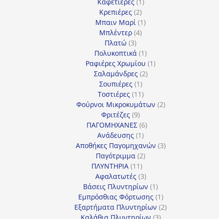
1
προϊόν
Καφετιέρες
1
2
προϊόν
Κρεπιέρες
2
προϊόντα
1
Μπαιν Μαρί
1
4
προϊόν
Μπλέντερ
4
3
προϊόντα
Πλατώ
3
προϊόντα
1
Πολυκοπτικά
1
προϊόν
1
Ραφιέρες Χρωμίου
1
2
προϊόν
Σαλαμάνδρες
2
1
προϊόντα
Σουπιέρες
1
προϊόν
11
Τοστιέρες
11
προϊόντα
2
Φούρνοι Μικροκυμάτων
2
9
προϊόντα
Φριτέζες
9
προϊόντα
6
ΠΑΓΟΜΗΧΑΝΕΣ
6
1
προϊόντα
Ανάδευσης
1
προϊόν
3
Αποθήκες Παγομηχανών
3
2
προϊόντα
Παγότριμμα
2
11
προϊόντα
ΠΛΥΝΤΗΡΙΑ
11
προϊόντα
3
Αφαλατωτές
3
προϊόντα
1
Βάσεις Πλυντηρίων
1
προϊόν
1
Εμπρόσθιας Φόρτωσης
1
προϊόν
2
Εξαρτήματα Πλυντηρίων
2
3
προϊόντα
Καλάθια Πλυντηρίων
3