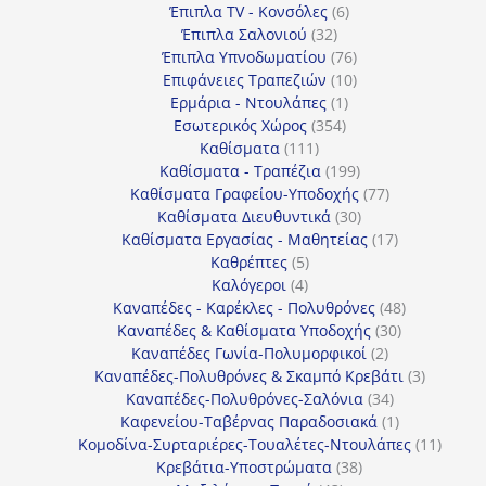
προϊόντα
6
Έπιπλα TV - Κονσόλες
6
32
προϊόντα
Έπιπλα Σαλονιού
32
προϊόντα
76
Έπιπλα Υπνοδωματίου
76
10
προϊόντα
Επιφάνειες Τραπεζιών
10
1
προϊόντα
Ερμάρια - Ντουλάπες
1
354
προϊόν
Εσωτερικός Χώρος
354
111
προϊόντα
Καθίσματα
111
προϊόντα
199
Καθίσματα - Τραπέζια
199
προϊόντα
77
Καθίσματα Γραφείου-Υποδοχής
77
30
προϊόντα
Καθίσματα Διευθυντικά
30
προϊόντα
17
Καθίσματα Εργασίας - Μαθητείας
17
5
προϊόντα
Καθρέπτες
5
4
προϊόντα
Καλόγεροι
4
προϊόντα
48
Καναπέδες - Καρέκλες - Πολυθρόνες
48
30
προϊόντα
Καναπέδες & Καθίσματα Υποδοχής
30
2
προϊόντα
Καναπέδες Γωνία-Πολυμορφικοί
2
προϊόντα
3
Καναπέδες-Πολυθρόνες & Σκαμπό Κρεβάτι
3
34
προϊόντ
Καναπέδες-Πολυθρόνες-Σαλόνια
34
προϊόντα
1
Καφενείου-Ταβέρνας Παραδοσιακά
1
προϊόν
11
Κομοδίνα-Συρταριέρες-Τουαλέτες-Ντουλάπες
11
38
προϊόν
Κρεβάτια-Υποστρώματα
38