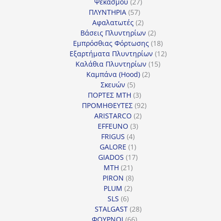
27
προϊόντα
Ψεκασμού
27
57
προϊόντα
ΠΛΥΝΤΗΡΙΑ
57
προϊόντα
2
Αφαλατωτές
2
προϊόντα
2
Βάσεις Πλυντηρίων
2
προϊόντα
18
Εμπρόσθιας Φόρτωσης
18
προϊόντα
12
Εξαρτήματα Πλυντηρίων
12
15
προϊόντα
Καλάθια Πλυντηρίων
15
2
προϊόντα
Καμπάνα (Hood)
2
5
προϊόντα
Σκευών
5
προϊόντα
3
ΠΟΡΤΕΣ MTH
3
προϊόντα
92
ΠΡΟΜΗΘΕΥΤΕΣ
92
2
προϊόντα
ARISTARCO
2
3
προϊόντα
EFFEUNO
3
4
προϊόντα
FRIGUS
4
προϊόντα
1
GALORE
1
προϊόν
17
GIADOS
17
21
προϊόντα
MTH
21
προϊόντα
8
PIRON
8
2
προϊόντα
PLUM
2
6
προϊόντα
SLS
6
προϊόντα
28
STALGAST
28
66
προϊόντα
ΦΟΥΡΝΟΙ
66