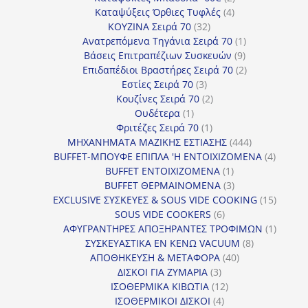
4
προϊόντα
Καταψύξεις Όρθιες Τυφλές
4
32
προϊόντα
ΚΟΥΖΙΝΑ Σειρά 70
32
προϊόντα
1
Ανατρεπόμενα Τηγάνια Σειρά 70
1
9
προϊόν
Βάσεις Επιτραπέζιων Συσκευών
9
προϊόντα
2
Επιδαπέδιοι Βραστήρες Σειρά 70
2
3
προϊόντα
Εστίες Σειρά 70
3
προϊόντα
2
Κουζίνες Σειρά 70
2
1
προϊόντα
Ουδέτερα
1
προϊόν
1
Φριτέζες Σειρά 70
1
προϊόν
444
ΜΗΧΑΝΗΜΑΤΑ ΜΑΖΙΚΗΣ ΕΣΤΙΑΣΗΣ
444
προϊόντα
4
BUFFET-ΜΠΟΥΦΕ ΕΠΙΠΛΑ 'Η ΕΝΤΟΙΧΙΖΟΜΕΝΑ
4
1
προϊόν
BUFFET ΕΝΤΟΙΧΙΖΟΜΕΝΑ
1
προϊόν
3
BUFFET ΘΕΡΜΑΙΝΟΜΕΝΑ
3
προϊόντα
15
EXCLUSIVE ΣΥΣΚΕΥΕΣ & SOUS VIDE COOKING
15
6
προϊόν
SOUS VIDE COOKERS
6
προϊόντα
1
ΑΦΥΓΡΑΝΤΗΡΕΣ ΑΠΟΞΗΡΑΝΤΕΣ ΤΡΟΦΙΜΩΝ
1
8
προϊόν
ΣΥΣΚΕΥΑΣΤΙΚΑ ΕΝ ΚΕΝΩ VACUUM
8
40
προϊόντα
ΑΠΟΘΗΚΕΥΣΗ & ΜΕΤΑΦΟΡΑ
40
3
προϊόντα
ΔΙΣΚΟΙ ΓΙΑ ΖΥΜΑΡΙΑ
3
προϊόντα
12
ΙΣΟΘΕΡΜΙΚΑ ΚΙΒΩΤΙΑ
12
4
προϊόντα
ΙΣΟΘΕΡΜΙΚΟΙ ΔΙΣΚΟΙ
4