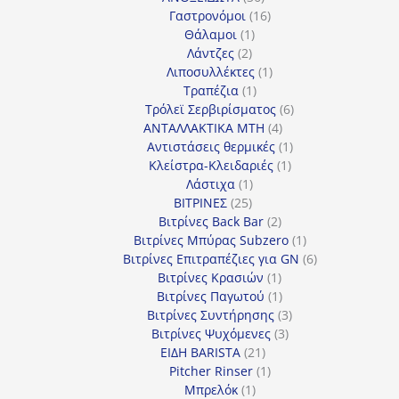
προϊόντα
16
Γαστρονόμοι
16
1
προϊόντα
Θάλαμοι
1
2
προϊόν
Λάντζες
2
προϊόντα
1
Λιποσυλλέκτες
1
1
προϊόν
Τραπέζια
1
προϊόν
6
Τρόλεϊ Σερβιρίσματος
6
4
προϊόντα
ΑΝΤΑΛΛΑΚΤΙΚΑ MTH
4
προϊόντα
1
Αντιστάσεις θερμικές
1
1
προϊόν
Κλείστρα-Κλειδαριές
1
1
προϊόν
Λάστιχα
1
25
προϊόν
ΒΙΤΡΙΝΕΣ
25
προϊόντα
2
Βιτρίνες Back Bar
2
προϊόντα
1
Βιτρίνες Mπύρας Subzero
1
προϊόν
6
Βιτρίνες Επιτραπέζιες για GN
6
1
προϊόντα
Βιτρίνες Κρασιών
1
προϊόν
1
Βιτρίνες Παγωτού
1
προϊόν
3
Βιτρίνες Συντήρησης
3
3
προϊόντα
Βιτρίνες Ψυχόμενες
3
21
προϊόντα
ΕΙΔΗ BARISTA
21
προϊόντα
1
Pitcher Rinser
1
1
προϊόν
Μπρελόκ
1