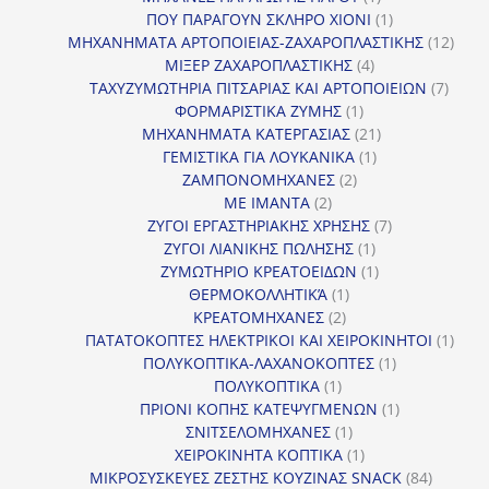
προϊόν
1
ΠΟΥ ΠΑΡΑΓΟΥΝ ΣΚΛΗΡΟ ΧΙΟΝΙ
1
προϊόν
12
ΜΗΧΑΝΗΜΑΤΑ ΑΡΤΟΠΟΙΕΙΑΣ-ΖΑΧΑΡΟΠΛΑΣΤΙΚΗΣ
12
4
προϊ
ΜΙΞΕΡ ΖΑΧΑΡΟΠΛΑΣΤΙΚΗΣ
4
προϊόντα
7
ΤΑΧΥΖΥΜΩΤΗΡΙΑ ΠΙΤΣΑΡΙΑΣ ΚΑΙ ΑΡΤΟΠΟΙΕΙΩΝ
7
1
προϊό
ΦΟΡΜΑΡΙΣΤΙΚΑ ΖΥΜΗΣ
1
προϊόν
21
ΜΗΧΑΝΗΜΑΤΑ ΚΑΤΕΡΓΑΣΙΑΣ
21
1
προϊόντα
ΓΕΜΙΣΤΙΚΑ ΓΙΑ ΛΟΥΚΑΝΙΚΑ
1
2
προϊόν
ΖΑΜΠΟΝΟΜΗΧΑΝΕΣ
2
2
προϊόντα
ΜΕ ΙΜΑΝΤΑ
2
προϊόντα
7
ΖΥΓΟΙ ΕΡΓΑΣΤΗΡΙΑΚΗΣ ΧΡΗΣΗΣ
7
1
προϊόντα
ΖΥΓΟΙ ΛΙΑΝΙΚΗΣ ΠΩΛΗΣΗΣ
1
προϊόν
1
ΖΥΜΩΤΗΡΙΟ ΚΡΕΑΤΟΕΙΔΩΝ
1
1
προϊόν
ΘΕΡΜΟΚΟΛΛΗΤΙΚΆ
1
2
προϊόν
ΚΡΕΑΤΟΜΗΧΑΝΕΣ
2
προϊόντα
1
ΠΑΤΑΤΟΚΟΠΤΕΣ ΗΛΕΚΤΡΙΚΟΙ ΚΑΙ ΧΕΙΡΟΚΙΝΗΤΟΙ
1
1
προϊ
ΠΟΛΥΚΟΠΤΙΚΑ-ΛΑΧΑΝΟΚΟΠΤΕΣ
1
1
προϊόν
ΠΟΛΥΚΟΠΤΙΚΑ
1
προϊόν
1
ΠΡΙΟΝΙ ΚΟΠΗΣ ΚΑΤΕΨΥΓΜΕΝΩΝ
1
1
προϊόν
ΣΝΙΤΣΕΛΟΜΗΧΑΝΕΣ
1
προϊόν
1
ΧΕΙΡΟΚΙΝΗΤΑ ΚΟΠΤΙΚΑ
1
προϊόν
84
ΜΙΚΡΟΣΥΣΚΕΥΕΣ ΖΕΣΤΗΣ ΚΟΥΖΙΝΑΣ SNACK
84