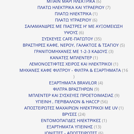
προϊόν
6
ΜΠΑΙΝ ΜΑΡΙ ΗΛΕΚΤΡΙΚΑ
6
προϊόντα
7
ΠΛΑΤΩ ΗΛΕΚΤΡΙΚΑ ΚΑΙ ΥΓΡΑΕΡΙΟΥ
7
1
προϊόντα
ΠΛΑΤΩ ΗΛΕΚΤΡΙΚΑ
1
6
προϊόν
ΠΛΑΤΩ ΥΓΡΑΕΡΙΟΥ
6
προϊόντα
ΣΑΛΑΜΑΝΔΡΕΣ ΜΕ ΠΙΑΣΤΡΕΣ Η' ΜΕ ΑΥΞΟΜΕΙΩΣΗ
6
ΥΨΟΥΣ
6
προϊόντα
35
ΣΥΣΚΕΥΕΣ CAFE-ΠΑΓΩΤΟΥ
35
προϊόντα
5
ΒΡΑΣΤΗΡΕΣ ΚΑΦΕ, ΝΕΡΟΥ, ΓΑΛΑΚΤΟΣ & ΤΣΑΓΙΟΥ
5
3
προϊ
ΓΡΑΝΙΤΟΜΗΧΑΝΕΣ ΜΕ 1-2-3 ΚΑΔΟΥΣ
3
1
προϊόντα
ΚΑΝΑΤΕΣ ΜΠΛΕΝΤΕΡ
1
προϊόν
1
ΛΕΜΟΝΟΣΤΙΦΤΕΣ ΧΕΙΡΟΣ ΚΑΙ ΗΛΕΚΤΡΙΚΟΙ
1
προϊόν
ΜΗΧΑΝΕΣ ΚΑΦΕ ΦΙΛΤΡΟΥ - ΦΙΛΤΡΑ & ΕΞΑΡΤΗΜΑΤΑ
16
16
προϊόντα
4
ΕΞΑΡΤΗΜΑΤΑ BRAVILOR
4
9
προϊόντα
ΦΙΛΤΡΑ ΒΡΑΣΤΗΡΩΝ
9
προϊόντα
9
ΜΠΛΕΝΤΕΡ ΚΑΙ ΣΥΣΚΕΥΕΣ ΠΡΟΕΤΟΙΜΑΣΙΑΣ
9
56
προϊόντ
ΥΓΙΕΙΝΗ , ΠΕΡΙΒΑΛΛΟΝ & HACCP
56
προϊόντα
1
ΑΠΟΣΤΕΙΡΩΤΕΣ ΜΑΧΑΙΡΙΩΝ ΗΛΕΚΤΡΙΚΟΙ ΜΕ UV
1
24
προϊό
ΒΡΥΣΕΣ
24
προϊόντα
1
ΕΝΤΟΜΟΠΑΓΙΔΕΣ ΗΛΕΚΤΡΙΚΕΣ
1
13
προϊόν
ΕΞΑΡΤΗΜΑΤΑ ΥΓΙΕΙΝΗΣ
13
προϊόντα
6
ΙΟΝΙΣΤΕΣ - ΑΠΟΣΤΕΙΡΩΤΕΣ
6