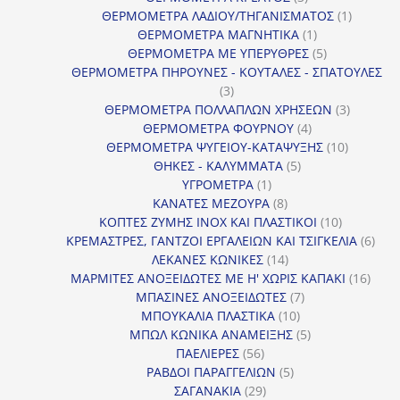
προϊόντα
1
ΘΕΡΜΟΜΕΤΡΑ ΛΑΔΙΟΥ/ΤΗΓΑΝΙΣΜΑΤΟΣ
1
1
προϊόν
ΘΕΡΜΟΜΕΤΡΑ ΜΑΓΝΗΤΙΚΑ
1
προϊόν
5
ΘΕΡΜΟΜΕΤΡΑ ΜΕ ΥΠΕΡΥΘΡΕΣ
5
προϊόντα
ΘΕΡΜΟΜΕΤΡΑ ΠΗΡΟΥΝΕΣ - ΚΟΥΤΑΛΕΣ - ΣΠΑΤΟΥΛΕΣ
3
3
προϊόντα
3
ΘΕΡΜΟΜΕΤΡΑ ΠΟΛΛΑΠΛΩΝ ΧΡΗΣΕΩΝ
3
4
προϊόντ
ΘΕΡΜΟΜΕΤΡΑ ΦΟΥΡΝΟΥ
4
προϊόντα
10
ΘΕΡΜΟΜΕΤΡΑ ΨΥΓΕΙΟΥ-ΚΑΤΑΨΥΞΗΣ
10
5
προϊόντα
ΘΗΚΕΣ - ΚΑΛΥΜΜΑΤΑ
5
1
προϊόντα
ΥΓΡΟΜΕΤΡΑ
1
προϊόν
8
ΚΑΝΑΤΕΣ ΜΕΖΟΥΡΑ
8
προϊόντα
10
ΚΟΠΤΕΣ ΖΥΜΗΣ INOX ΚΑΙ ΠΛΑΣΤΙΚΟΙ
10
προϊόντα
6
ΚΡΕΜΑΣΤΡΕΣ, ΓΑΝΤΖΟΙ ΕΡΓΑΛΕΙΩΝ ΚΑΙ ΤΣΙΓΚΕΛΙΑ
6
14
προϊ
ΛΕΚΑΝΕΣ ΚΩΝΙΚΕΣ
14
προϊόντα
16
ΜΑΡΜΙΤΕΣ ΑΝΟΞΕΙΔΩΤΕΣ ΜΕ Η' ΧΩΡΙΣ ΚΑΠΑΚΙ
16
7
προϊ
ΜΠΑΣΙΝΕΣ ΑΝΟΞΕΙΔΩΤΕΣ
7
10
προϊόντα
ΜΠΟΥΚΑΛΙΑ ΠΛΑΣΤΙΚΑ
10
προϊόντα
5
ΜΠΩΛ ΚΩΝΙΚΑ ΑΝΑΜΕΙΞΗΣ
5
56
προϊόντα
ΠΑΕΛΙΕΡΕΣ
56
προϊόντα
5
ΡΑΒΔΟΙ ΠΑΡΑΓΓΕΛΙΩΝ
5
29
προϊόντα
ΣΑΓΑΝΑΚΙΑ
29