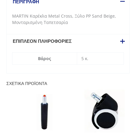
ΠΕΡΙΓΡΑΦΉ
PP
Sand
MARTIN Καρέκλα Metal Cross, Ξύλο PP Sand Beige,
Beige,
Μονταρισμένη Ταπετσαρία
Μονταρισμένη
Ταπετσαρία
ποσότητα
ΕΠΙΠΛΈΟΝ ΠΛΗΡΟΦΟΡΊΕΣ
Βάρος
5 κ.
ΣΧΕΤΙΚΆ ΠΡΟΪΌΝΤΑ