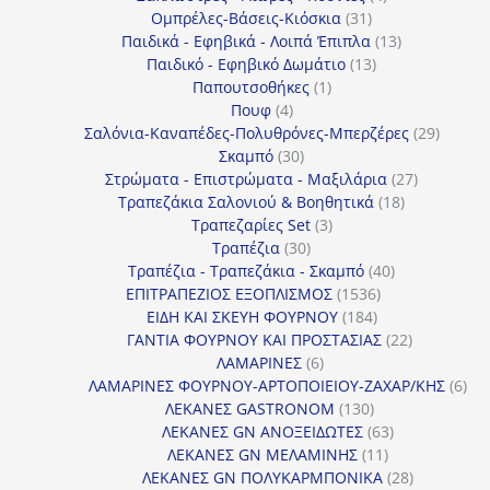
31
προϊόντα
Ομπρέλες-Βάσεις-Κιόσκια
31
προϊόντα
13
Παιδικά - Εφηβικά - Λοιπά Έπιπλα
13
13
προϊόντα
Παιδικό - Εφηβικό Δωμάτιο
13
1
προϊόντα
Παπουτσοθήκες
1
4
προϊόν
Πουφ
4
προϊόντα
29
Σαλόνια-Καναπέδες-Πολυθρόνες-Μπερζέρες
29
30
προϊόν
Σκαμπό
30
προϊόντα
27
Στρώματα - Επιστρώματα - Μαξιλάρια
27
18
προϊόντα
Τραπεζάκια Σαλονιού & Βοηθητικά
18
3
προϊόντα
Τραπεζαρίες Set
3
30
προϊόντα
Τραπέζια
30
προϊόντα
40
Τραπέζια - Τραπεζάκια - Σκαμπό
40
1536
προϊόντα
ΕΠΙΤΡΑΠΕΖΙΟΣ ΕΞΟΠΛΙΣΜΟΣ
1536
184
προϊόντα
ΕΙΔΗ ΚΑΙ ΣΚΕΥΗ ΦΟΥΡΝΟΥ
184
προϊόντα
22
ΓΑΝΤΙΑ ΦΟΥΡΝΟΥ ΚΑΙ ΠΡΟΣΤΑΣΙΑΣ
22
6
προϊόντα
ΛΑΜΑΡΙΝΕΣ
6
προϊόντα
6
ΛΑΜΑΡΙΝΕΣ ΦΟΥΡΝΟΥ-ΑΡΤΟΠΟΙΕΙΟΥ-ΖΑΧΑΡ/ΚΗΣ
6
130
προ
ΛΕΚΑΝΕΣ GASTRONOM
130
προϊόντα
63
ΛΕΚΑΝΕΣ GN ΑΝΟΞΕΙΔΩΤΕΣ
63
11
προϊόντα
ΛΕΚΑΝΕΣ GN ΜΕΛΑΜΙΝΗΣ
11
προϊόντα
28
ΛΕΚΑΝΕΣ GN ΠΟΛΥΚΑΡΜΠΟΝΙΚΑ
28