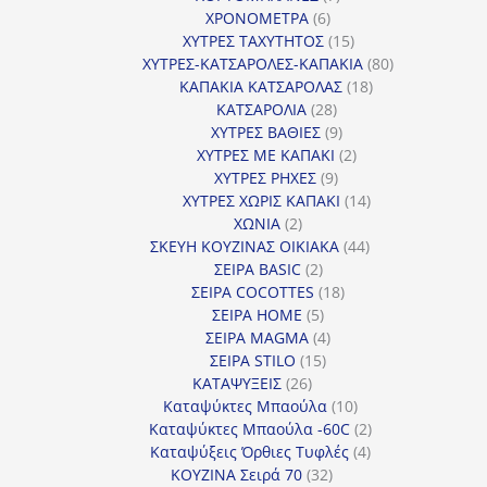
6
προϊόντα
ΧΡΟΝΟΜΕΤΡΑ
6
προϊόντα
15
ΧΥΤΡΕΣ ΤΑΧΥΤΗΤΟΣ
15
προϊόντα
80
ΧΥΤΡΕΣ-ΚΑΤΣΑΡΟΛΕΣ-ΚΑΠΑΚΙΑ
80
18
προϊόντα
ΚΑΠΑΚΙΑ ΚΑΤΣΑΡΟΛΑΣ
18
28
προϊόντα
ΚΑΤΣΑΡΟΛΙΑ
28
προϊόντα
9
ΧΥΤΡΕΣ ΒΑΘΙΕΣ
9
προϊόντα
2
ΧΥΤΡΕΣ ΜΕ ΚΑΠΑΚΙ
2
9
προϊόντα
ΧΥΤΡΕΣ ΡΗΧΕΣ
9
προϊόντα
14
ΧΥΤΡΕΣ ΧΩΡΙΣ ΚΑΠΑΚΙ
14
2
προϊόντα
ΧΩΝΙΑ
2
προϊόντα
44
ΣΚΕΥΗ ΚΟΥΖΙΝΑΣ ΟΙΚΙΑΚΑ
44
2
προϊόντα
ΣΕΙΡΑ BASIC
2
προϊόντα
18
ΣΕΙΡΑ COCOTTES
18
5
προϊόντα
ΣΕΙΡΑ HOME
5
προϊόντα
4
ΣΕΙΡΑ MAGMA
4
15
προϊόντα
ΣΕΙΡΑ STILO
15
26
προϊόντα
ΚΑΤΑΨΥΞΕΙΣ
26
προϊόντα
10
Καταψύκτες Μπαούλα
10
προϊόντα
2
Καταψύκτες Μπαούλα -60C
2
4
προϊόντα
Καταψύξεις Όρθιες Τυφλές
4
32
προϊόντα
ΚΟΥΖΙΝΑ Σειρά 70
32