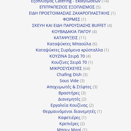
προϊόντα
14
Εξοπλισμός Catering - Εκδηλώσεων
14
5
προϊόντα
ΕΠΙΤΡΑΠΕΖΙΟΣ ΕΞΟΠΛΙΣΜΟΣ
5
προϊόντα
1
ΕΙΔΗ ΠΡΟΕΤΟΙΜΑΣΙΑΣ ΖΑΧΑΡΟΠΛΑΣΤΙΚΗΣ
1
1
προϊόν
ΦΟΡΜΕΣ
1
προϊόν
4
ΣΚΕΥΗ ΚΑΙ ΕΙΔΗ ΠΑΡΟΥΣΙΑΣΗΣ BUFFET
4
4
προϊόντα
ΚΟΥΒΑΔΑΚΙΑ ΠΑΓΟΥ
4
11
προϊόντα
ΚΑΤΑΨΥΞΕΙΣ
11
προϊόντα
6
Καταψύκτες Μπαούλα
6
προϊόντα
1
Καταψύκτες Συρόμενα κρύσταλλα
1
4
προϊόν
ΚΟΥΖΙΝΑ Σειρά 70
4
προϊόντα
1
Κουζίνες Σειρά 70
1
64
προϊόν
ΜΙΚΡΟΣΥΣΚΕΥΕΣ
64
3
προϊόντα
Chafing Dish
3
3
προϊόντα
Sous Vide
3
προϊόντα
3
Αποχυμωτές & Στίφτες
3
3
προϊόντα
Βραστήρες
3
προϊόντα
2
Διανεμητές
2
προϊόντα
2
Εργαλεία Κουζίνας
2
προϊόντα
1
Θερμαινόμενοι διανεμητές
1
1
προϊόν
Καφετιέρες
1
2
προϊόν
Κρεπιέρες
2
προϊόντα
1
Μπαιν Μαρί
1