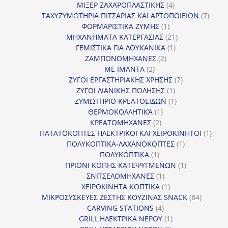
4
προϊ
ΜΙΞΕΡ ΖΑΧΑΡΟΠΛΑΣΤΙΚΗΣ
4
προϊόντα
7
ΤΑΧΥΖΥΜΩΤΗΡΙΑ ΠΙΤΣΑΡΙΑΣ ΚΑΙ ΑΡΤΟΠΟΙΕΙΩΝ
7
1
προϊό
ΦΟΡΜΑΡΙΣΤΙΚΑ ΖΥΜΗΣ
1
προϊόν
21
ΜΗΧΑΝΗΜΑΤΑ ΚΑΤΕΡΓΑΣΙΑΣ
21
1
προϊόντα
ΓΕΜΙΣΤΙΚΑ ΓΙΑ ΛΟΥΚΑΝΙΚΑ
1
2
προϊόν
ΖΑΜΠΟΝΟΜΗΧΑΝΕΣ
2
2
προϊόντα
ΜΕ ΙΜΑΝΤΑ
2
προϊόντα
7
ΖΥΓΟΙ ΕΡΓΑΣΤΗΡΙΑΚΗΣ ΧΡΗΣΗΣ
7
1
προϊόντα
ΖΥΓΟΙ ΛΙΑΝΙΚΗΣ ΠΩΛΗΣΗΣ
1
προϊόν
1
ΖΥΜΩΤΗΡΙΟ ΚΡΕΑΤΟΕΙΔΩΝ
1
1
προϊόν
ΘΕΡΜΟΚΟΛΛΗΤΙΚΆ
1
2
προϊόν
ΚΡΕΑΤΟΜΗΧΑΝΕΣ
2
προϊόντα
1
ΠΑΤΑΤΟΚΟΠΤΕΣ ΗΛΕΚΤΡΙΚΟΙ ΚΑΙ ΧΕΙΡΟΚΙΝΗΤΟΙ
1
1
προϊ
ΠΟΛΥΚΟΠΤΙΚΑ-ΛΑΧΑΝΟΚΟΠΤΕΣ
1
1
προϊόν
ΠΟΛΥΚΟΠΤΙΚΑ
1
προϊόν
1
ΠΡΙΟΝΙ ΚΟΠΗΣ ΚΑΤΕΨΥΓΜΕΝΩΝ
1
1
προϊόν
ΣΝΙΤΣΕΛΟΜΗΧΑΝΕΣ
1
προϊόν
1
ΧΕΙΡΟΚΙΝΗΤΑ ΚΟΠΤΙΚΑ
1
προϊόν
84
ΜΙΚΡΟΣΥΣΚΕΥΕΣ ΖΕΣΤΗΣ ΚΟΥΖΙΝΑΣ SNACK
84
4
προϊόντ
CARVING STATIONS
4
προϊόντα
1
GRILL ΗΛΕΚΤΡΙΚΑ ΝΕΡΟΥ
1