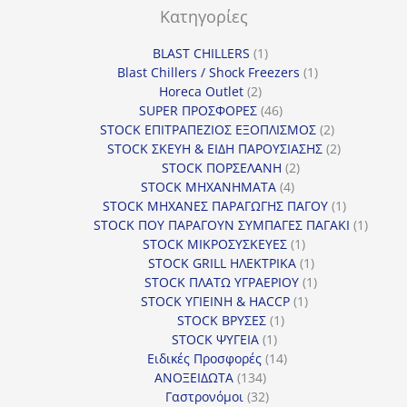
Κατηγορίες
1
BLAST CHILLERS
1
προϊόν
1
Blast Chillers / Shock Freezers
1
2
προϊόν
Horeca Outlet
2
προϊόντα
46
SUPER ΠΡΟΣΦΟΡΕΣ
46
προϊόντα
2
STOCK ΕΠΙΤΡΑΠΕΖΙΟΣ ΕΞΟΠΛΙΣΜΟΣ
2
προϊόντα
2
STOCK ΣΚΕΥΗ & ΕΙΔΗ ΠΑΡΟΥΣΙΑΣΗΣ
2
2
προϊόντα
STOCK ΠΟΡΣΕΛΑΝΗ
2
4
προϊόντα
STOCK ΜΗΧΑΝΗΜΑΤΑ
4
προϊόντα
1
STOCK ΜΗΧΑΝΕΣ ΠΑΡΑΓΩΓΗΣ ΠΑΓΟΥ
1
προϊόν
1
STOCK ΠΟΥ ΠΑΡΑΓΟΥΝ ΣΥΜΠΑΓΕΣ ΠΑΓΑΚΙ
1
1
προϊόν
STOCK ΜΙΚΡΟΣΥΣΚΕΥΕΣ
1
προϊόν
1
STOCK GRILL ΗΛΕΚΤΡΙΚΑ
1
προϊόν
1
STOCK ΠΛΑΤΩ ΥΓΡΑΕΡΙΟΥ
1
1
προϊόν
STOCK ΥΓΙΕΙΝΗ & HACCP
1
1
προϊόν
STOCK ΒΡΥΣΕΣ
1
1
προϊόν
STOCK ΨΥΓΕΙΑ
1
προϊόν
14
Ειδικές Προσφορές
14
134
προϊόντα
ΑΝΟΞΕΙΔΩΤΑ
134
προϊόντα
32
Γαστρονόμοι
32