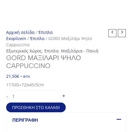
Αρχική σελίδα
/
Έπιπλα
Exoplizein
/
Έπιπλα
/ GORD Μαξιλάρι Ψηλό
Cappuccino
Εξωτερικός Χώρος
,
Έπιπλα
,
Μαξιλάρια - Πανιά
GORD ΜΑΞΙΛΆΡΙ ΨΗΛΌ
CAPPUCCINO
21,50
€
+ ΦΠΑ
117(45+72)x45/5cm
GORD
+
-
Μαξιλάρι
Ψηλό
ΠΡΟΣΘΉΚΗ ΣΤΟ ΚΑΛΆΘΙ
Cappuccino
ποσότητα
ΠΕΡΙΓΡΑΦΉ