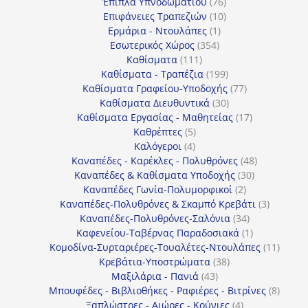
προϊόντα
76
Έπιπλα Υπνοδωματίου
76
10
προϊόντα
Επιφάνειες Τραπεζιών
10
1
προϊόντα
Ερμάρια - Ντουλάπες
1
354
προϊόν
Εσωτερικός Χώρος
354
111
προϊόντα
Καθίσματα
111
προϊόντα
199
Καθίσματα - Τραπέζια
199
προϊόντα
77
Καθίσματα Γραφείου-Υποδοχής
77
30
προϊόντα
Καθίσματα Διευθυντικά
30
προϊόντα
17
Καθίσματα Εργασίας - Μαθητείας
17
5
προϊόντα
Καθρέπτες
5
4
προϊόντα
Καλόγεροι
4
προϊόντα
48
Καναπέδες - Καρέκλες - Πολυθρόνες
48
30
προϊόντα
Καναπέδες & Καθίσματα Υποδοχής
30
2
προϊόντα
Καναπέδες Γωνία-Πολυμορφικοί
2
προϊόντα
3
Καναπέδες-Πολυθρόνες & Σκαμπό Κρεβάτι
3
34
προϊόντ
Καναπέδες-Πολυθρόνες-Σαλόνια
34
προϊόντα
1
Καφενείου-Ταβέρνας Παραδοσιακά
1
προϊόν
11
Κομοδίνα-Συρταριέρες-Τουαλέτες-Ντουλάπες
11
38
προϊόν
Κρεβάτια-Υποστρώματα
38
43
προϊόντα
Μαξιλάρια - Πανιά
43
προϊόντα
8
Μπουφέδες - Βιβλιοθήκες - Ραφιέρες - Βιτρίνες
8
4
προϊό
Ξαπλώστρες - Αιώρες - Κούνιες
4