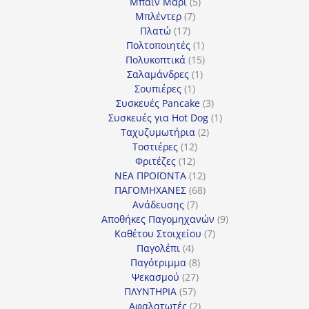
προϊόντα
5
Μπαιν Μαρί
5
7
προϊόντα
Μπλέντερ
7
17
προϊόντα
Πλατώ
17
προϊόντα
1
Πολτοποιητές
1
προϊόν
15
Πολυκοπτικά
15
1
προϊόντα
Σαλαμάνδρες
1
1
προϊόν
Σουπιέρες
1
προϊόν
3
Συσκευές Pancake
3
προϊόντα
1
Συσκευές για Hot Dog
1
2
προϊόν
Ταχυζυμωτήρια
2
12
προϊόντα
Τοστιέρες
12
12
προϊόντα
Φριτέζες
12
προϊόντα
12
ΝΕΑ ΠΡΟΪΟΝΤΑ
12
προϊόντα
68
ΠΑΓΟΜΗΧΑΝΕΣ
68
7
προϊόντα
Ανάδευσης
7
προϊόντα
9
Αποθήκες Παγομηχανών
9
7
προϊόντα
Καθέτου Στοιχείου
7
4
προϊόντα
Παγολέπι
4
προϊόντα
8
Παγότριμμα
8
27
προϊόντα
Ψεκασμού
27
57
προϊόντα
ΠΛΥΝΤΗΡΙΑ
57
προϊόντα
2
Αφαλατωτές
2