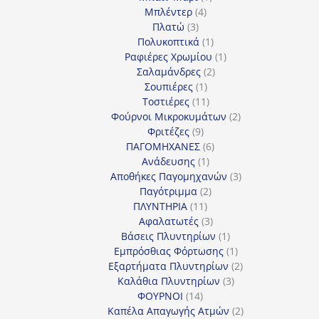
4
προϊόν
Μπλέντερ
4
3
προϊόντα
Πλατώ
3
προϊόντα
1
Πολυκοπτικά
1
προϊόν
1
Ραφιέρες Χρωμίου
1
2
προϊόν
Σαλαμάνδρες
2
1
προϊόντα
Σουπιέρες
1
προϊόν
11
Τοστιέρες
11
προϊόντα
2
Φούρνοι Μικροκυμάτων
2
9
προϊόντα
Φριτέζες
9
προϊόντα
6
ΠΑΓΟΜΗΧΑΝΕΣ
6
1
προϊόντα
Ανάδευσης
1
προϊόν
3
Αποθήκες Παγομηχανών
3
2
προϊόντα
Παγότριμμα
2
11
προϊόντα
ΠΛΥΝΤΗΡΙΑ
11
προϊόντα
3
Αφαλατωτές
3
προϊόντα
1
Βάσεις Πλυντηρίων
1
προϊόν
1
Εμπρόσθιας Φόρτωσης
1
προϊόν
2
Εξαρτήματα Πλυντηρίων
2
3
προϊόντα
Καλάθια Πλυντηρίων
3
14
προϊόντα
ΦΟΥΡΝΟΙ
14
προϊόντα
2
Καπέλα Απαγωγής Ατμών
2