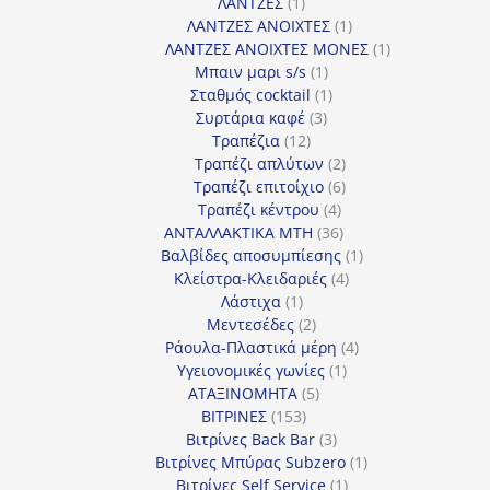
1
προϊόν
ΛΑΝΤΖΕΣ
1
προϊόν
1
ΛΑΝΤΖΕΣ ΑΝΟΙΧΤΕΣ
1
προϊόν
1
ΛΑΝΤΖΕΣ ΑΝΟΙΧΤΕΣ ΜΟΝΕΣ
1
1
προϊόν
Μπαιν μαρι s/s
1
προϊόν
1
Σταθμός cocktail
1
3
προϊόν
Συρτάρια καφέ
3
12
προϊόντα
Τραπέζια
12
προϊόντα
2
Τραπέζι απλύτων
2
προϊόντα
6
Τραπέζι επιτοίχιο
6
4
προϊόντα
Τραπέζι κέντρου
4
προϊόντα
36
ΑΝΤΑΛΛΑΚΤΙΚΑ MTH
36
προϊόντα
1
Βαλβίδες αποσυμπίεσης
1
4
προϊόν
Κλείστρα-Κλειδαριές
4
1
προϊόντα
Λάστιχα
1
προϊόν
2
Μεντεσέδες
2
προϊόντα
4
Ράουλα-Πλαστικά μέρη
4
1
προϊόντα
Υγειονομικές γωνίες
1
5
προϊόν
ΑΤΑΞΙΝΟΜΗΤΑ
5
153
προϊόντα
ΒΙΤΡΙΝΕΣ
153
προϊόντα
3
Βιτρίνες Back Bar
3
προϊόντα
1
Βιτρίνες Mπύρας Subzero
1
1
προϊόν
Βιτρίνες Self Service
1