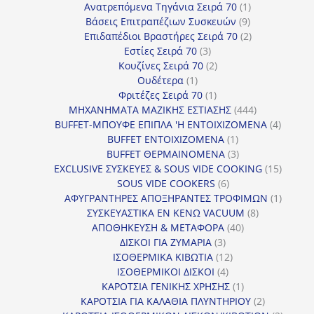
προϊόντα
1
Ανατρεπόμενα Τηγάνια Σειρά 70
1
9
προϊόν
Βάσεις Επιτραπέζιων Συσκευών
9
προϊόντα
2
Επιδαπέδιοι Βραστήρες Σειρά 70
2
3
προϊόντα
Εστίες Σειρά 70
3
προϊόντα
2
Κουζίνες Σειρά 70
2
1
προϊόντα
Ουδέτερα
1
προϊόν
1
Φριτέζες Σειρά 70
1
προϊόν
444
ΜΗΧΑΝΗΜΑΤΑ ΜΑΖΙΚΗΣ ΕΣΤΙΑΣΗΣ
444
προϊόντα
4
BUFFET-ΜΠΟΥΦΕ ΕΠΙΠΛΑ 'Η ΕΝΤΟΙΧΙΖΟΜΕΝΑ
4
1
προϊόν
BUFFET ΕΝΤΟΙΧΙΖΟΜΕΝΑ
1
προϊόν
3
BUFFET ΘΕΡΜΑΙΝΟΜΕΝΑ
3
προϊόντα
15
EXCLUSIVE ΣΥΣΚΕΥΕΣ & SOUS VIDE COOKING
15
6
προϊόν
SOUS VIDE COOKERS
6
προϊόντα
1
ΑΦΥΓΡΑΝΤΗΡΕΣ ΑΠΟΞΗΡΑΝΤΕΣ ΤΡΟΦΙΜΩΝ
1
8
προϊόν
ΣΥΣΚΕΥΑΣΤΙΚΑ ΕΝ ΚΕΝΩ VACUUM
8
40
προϊόντα
ΑΠΟΘΗΚΕΥΣΗ & ΜΕΤΑΦΟΡΑ
40
3
προϊόντα
ΔΙΣΚΟΙ ΓΙΑ ΖΥΜΑΡΙΑ
3
προϊόντα
12
ΙΣΟΘΕΡΜΙΚΑ ΚΙΒΩΤΙΑ
12
4
προϊόντα
ΙΣΟΘΕΡΜΙΚΟΙ ΔΙΣΚΟΙ
4
προϊόντα
1
ΚΑΡΟΤΣΙΑ ΓΕΝΙΚΗΣ ΧΡΗΣΗΣ
1
προϊόν
2
ΚΑΡΟΤΣΙΑ ΓΙΑ ΚΑΛΑΘΙΑ ΠΛΥΝΤΗΡΙΟΥ
2