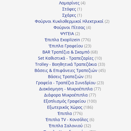
4
προϊόντα
Λαμαρίνες
4
1
προϊόντα
Στόφες
1
προϊόν
1
Σχάρες
1
προϊόν
2
Φούρνοι Κυκλοθερμικοί Ηλεκτρικοί
2
4
προϊόντα
Φούρνοι Πίτσας
4
2
προϊόντα
ΨΥΓΕΙΑ
2
προϊόντα
776
Έπιπλα Exoplizein
776
προϊόντα
23
'Επιπλα Γραφείου
23
προϊόντα
68
BAR Τραπέζια & Σκαμπό
68
προϊόντα
10
Set Καθιστικά - Τραπεζαρίες
10
προϊόντα
33
Trolley - Βοηθητικά Τραπεζάκια
33
προϊόντα
45
Βάσεις & Επιφάνειες Τραπεζιών
45
35
προϊόντα
Βάσεις Τραπεζιών
35
προϊόντα
23
Γραφεία - Τραπέζια Συνεδρίου
23
77
προϊόντα
Διακόσμηση - Μικροέπιπλα
77
77
προϊόντα
Διάφορα Μικροέπιπλα
77
προϊόντα
100
Εξοπλισμός Γραφείου
100
186
προϊόντα
Εξωτερικός Χώρος
186
776
προϊόντα
Έπιπλα
776
προϊόντα
6
Έπιπλα TV - Κονσόλες
6
32
προϊόντα
Έπιπλα Σαλονιού
32