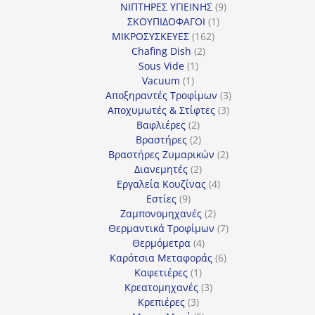
προϊόν
9
ΝΙΠΤΗΡΕΣ ΥΓΙΕΙΝΗΣ
9
1
προϊόντα
ΣΚΟΥΠΙΔΟΦΑΓΟΙ
1
162
προϊόν
ΜΙΚΡΟΣΥΣΚΕΥΕΣ
162
2
προϊόντα
Chafing Dish
2
1
προϊόντα
Sous Vide
1
1
προϊόν
Vacuum
1
προϊόν
3
Αποξηραντές Τροφίμων
3
3
προϊόντα
Αποχυμωτές & Στίφτες
3
2
προϊόντα
Βαφλιέρες
2
προϊόντα
2
Βραστήρες
2
προϊόντα
2
Βραστήρες Ζυμαρικών
2
2
προϊόντα
Διανεμητές
2
προϊόντα
4
Εργαλεία Κουζίνας
4
9
προϊόντα
Εστίες
9
προϊόντα
2
Ζαμπονομηχανές
2
προϊόντα
7
Θερμαντικά Τροφίμων
7
4
προϊόντα
Θερμόμετρα
4
προϊόντα
6
Καρότσια Μεταφοράς
6
1
προϊόντα
Καφετιέρες
1
προϊόν
3
Κρεατομηχανές
3
3
προϊόντα
Κρεπιέρες
3