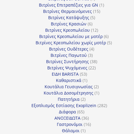
προϊόν
1
Βιτρίνες Επιτραπέζιες για GN
1
15
προϊόν
Βιτρίνες Θερμαινόμενες
15
5
προϊόντα
Βιτρίνες Κατάψυξης
5
6
προϊόντα
Βιτρίνες Κρασιών
6
προϊόντα
12
Βιτρίνες Κρεοπωλείου
12
προϊόντα
6
Βιτρίνες Κρεοπωλείου με μοτέρ
6
προϊόντα
5
Βιτρίνες Κρεοπωλείου χωρίς μοτέρ
5
4
προϊόντα
Βιτρίνες Ουδέτερες
4
3
προϊόντα
Βιτρίνες Παγωτού
3
προϊόντα
38
Βιτρίνες Συντήρησης
38
22
προϊόντα
Βιτρίνες Ψυχόμενες
22
53
προϊόντα
ΕΙΔΗ BARISTA
53
προϊόντα
1
Καθαριστικά
1
προϊόν
2
Κουτάλια Γευσιγνωσίας
2
προϊόντα
1
Κουτάλια Δοσομέτρησης
1
2
προϊόν
Πατητήρια
2
προϊόντα
282
Εξοπλισμός Εστίασης Exoplizein
282
65
προϊόντα
Διάφορα
65
προϊόντα
36
ΑΝΟΞΕΙΔΩΤΑ
36
προϊόντα
16
Γαστρονόμοι
16
1
προϊόντα
Θάλαμοι
1