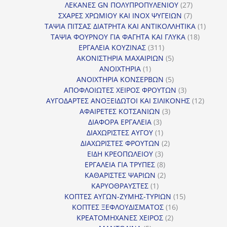
προϊόντα
27
ΛΕΚΑΝΕΣ GN ΠΟΛΥΠΡΟΠΥΛΕΝΙΟΥ
27
7
προϊόντα
ΣΧΑΡΕΣ ΧΡΩΜΙΟΥ ΚΑΙ INOX ΨΥΓΕΙΩΝ
7
προϊόντα
1
ΤΑΨΙΑ ΠΙΤΣΑΣ ΔΙΑΤΡΗΤΑ ΚΑΙ ΑΝΤΙΚΟΛΛΗΤΙΚΑ
1
18
προϊόν
ΤΑΨΙΑ ΦΟΥΡΝΟΥ ΓΙΑ ΦΑΓΗΤΑ ΚΑΙ ΓΛΥΚΑ
18
311
προϊόντ
ΕΡΓΑΛΕΙΑ ΚΟΥΖΙΝΑΣ
311
προϊόντα
5
ΑΚΟΝΙΣΤΗΡΙΑ ΜΑΧΑΙΡΙΩΝ
5
1
προϊόντα
ΑΝΟΙΧΤΗΡΙΑ
1
προϊόν
5
ΑΝΟΙΧΤΗΡΙΑ ΚΟΝΣΕΡΒΩΝ
5
προϊόντα
3
ΑΠΟΦΛΟΙΩΤΕΣ ΧΕΙΡΟΣ ΦΡΟΥΤΩΝ
3
προϊόντα
12
ΑΥΓΟΔΑΡΤΕΣ ΑΝΟΞΕΙΔΩΤΟΙ ΚΑΙ ΣΙΛΙΚΟΝΗΣ
12
3
προϊόν
ΑΦΑΙΡΕΤΕΣ ΚΟΤΣΑΝΙΩΝ
3
3
προϊόντα
ΔΙΑΦΟΡΑ ΕΡΓΑΛΕΙΑ
3
προϊόντα
1
ΔΙΑΧΩΡΙΣΤΕΣ ΑΥΓΟΥ
1
προϊόν
2
ΔΙΑΧΩΡΙΣΤΕΣ ΦΡΟΥΤΩΝ
2
3
προϊόντα
ΕΙΔΗ ΚΡΕΟΠΩΛΕΙΟΥ
3
προϊόντα
8
ΕΡΓΑΛΕΙΑ ΓΙΑ ΤΡΥΠΕΣ
8
προϊόντα
2
ΚΑΘΑΡΙΣΤΕΣ ΨΑΡΙΩΝ
2
1
προϊόντα
ΚΑΡΥΟΘΡΑΥΣΤΕΣ
1
προϊόν
15
ΚΟΠΤΕΣ ΑΥΓΩΝ-ΖΥΜΗΣ-ΤΥΡΙΩΝ
15
16
προϊόντα
ΚΟΠΤΕΣ ΞΕΦΛΟΥΔΙΣΜΑΤΟΣ
16
2
προϊόντα
ΚΡΕΑΤΟΜΗΧΑΝΕΣ ΧΕΙΡΟΣ
2