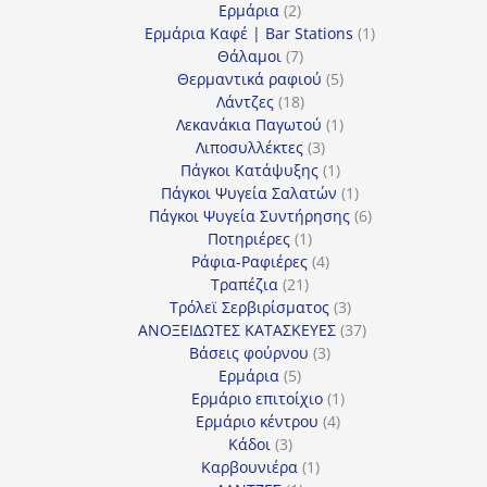
2
προϊόντα
Ερμάρια
2
προϊόντα
1
Ερμάρια Καφέ | Bar Stations
1
7
προϊόν
Θάλαμοι
7
προϊόντα
5
Θερμαντικά ραφιού
5
18
προϊόντα
Λάντζες
18
προϊόντα
1
Λεκανάκια Παγωτού
1
3
προϊόν
Λιποσυλλέκτες
3
προϊόντα
1
Πάγκοι Κατάψυξης
1
προϊόν
1
Πάγκοι Ψυγεία Σαλατών
1
προϊόν
6
Πάγκοι Ψυγεία Συντήρησης
6
1
προϊόντα
Ποτηριέρες
1
προϊόν
4
Ράφια-Ραφιέρες
4
21
προϊόντα
Τραπέζια
21
προϊόντα
3
Τρόλεϊ Σερβιρίσματος
3
προϊόντα
37
ΑΝΟΞΕΙΔΩΤΕΣ ΚΑΤΑΣΚΕΥΕΣ
37
3
προϊόντα
Βάσεις φούρνου
3
5
προϊόντα
Ερμάρια
5
προϊόντα
1
Ερμάριο επιτοίχιο
1
4
προϊόν
Ερμάριο κέντρου
4
3
προϊόντα
Κάδοι
3
προϊόντα
1
Καρβουνιέρα
1