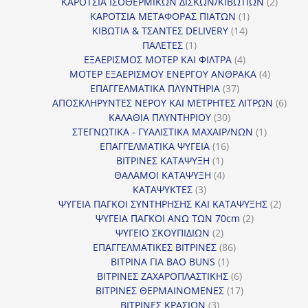
προϊόντα
2
ΚΑΡΟΤΣΙΑ ΙΣΟΘΕΡΜΙΚΩΝ ΔΙΣΚΩΝ/ΚΙΒΩΤΙΩΝ
2
1
προϊόν
ΚΑΡΟΤΣΙΑ ΜΕΤΑΦΟΡΑΣ ΠΙΑΤΩΝ
1
14
προϊόν
ΚΙΒΩΤΙΑ & ΤΣΑΝΤΕΣ DELIVERY
14
1
προϊόντα
ΠΑΛΕΤΕΣ
1
προϊόν
4
ΕΞΑΕΡΙΣΜΟΣ ΜΟΤΕΡ ΚΑΙ ΦΙΛΤΡΑ
4
προϊόντα
4
ΜΟΤΕΡ ΕΞΑΕΡΙΣΜΟΥ ΕΝΕΡΓΟΥ ΑΝΘΡΑΚΑ
4
37
προϊόντ
ΕΠΑΓΓΕΛΜΑΤΙΚΑ ΠΛΥΝΤΗΡΙΑ
37
προϊόντα
6
ΑΠΟΣΚΛΗΡΥΝΤΕΣ ΝΕΡΟΥ ΚΑΙ ΜΕΤΡΗΤΕΣ ΛΙΤΡΩΝ
6
30
προϊ
ΚΑΛΑΘΙΑ ΠΛΥΝΤΗΡΙΟΥ
30
προϊόντα
1
ΣΤΕΓΝΩΤΙΚΑ - ΓΥΑΛΙΣΤΙΚΑ ΜΑΧΑΙΡ/ΝΩΝ
1
16
προϊόν
ΕΠΑΓΓΕΛΜΑΤΙΚΑ ΨΥΓΕΙΑ
16
1
προϊόντα
ΒΙΤΡΙΝΕΣ ΚΑΤΑΨΥΞΗ
1
προϊόν
4
ΘΑΛΑΜΟΙ ΚΑΤΑΨΥΞΗ
4
3
προϊόντα
ΚΑΤΑΨΥΚΤΕΣ
3
προϊόντα
2
ΨΥΓΕΙΑ ΠΑΓΚΟΙ ΣΥΝΤΗΡΗΣΗΣ ΚΑΙ ΚΑΤΑΨΥΞΗΣ
2
2
προϊό
ΨΥΓΕΙΑ ΠΑΓΚΟΙ ΑΝΩ ΤΩΝ 70cm
2
2
προϊόντα
ΨΥΓΕΙΟ ΣΚΟΥΠΙΔΙΩΝ
2
προϊόντα
86
ΕΠΑΓΓΕΛΜΑΤΙΚΕΣ ΒΙΤΡΙΝΕΣ
86
1
προϊόντα
ΒΙΤΡΙΝΑ ΓΙΑ BAO BUNS
1
προϊόν
6
ΒΙΤΡΙΝΕΣ ΖΑΧΑΡΟΠΛΑΣΤΙΚΗΣ
6
προϊόντα
17
ΒΙΤΡΙΝΕΣ ΘΕΡΜΑΙΝΟΜΕΝΕΣ
17
3
προϊόντα
ΒΙΤΡΙΝΕΣ ΚΡΑΣΙΩΝ
3