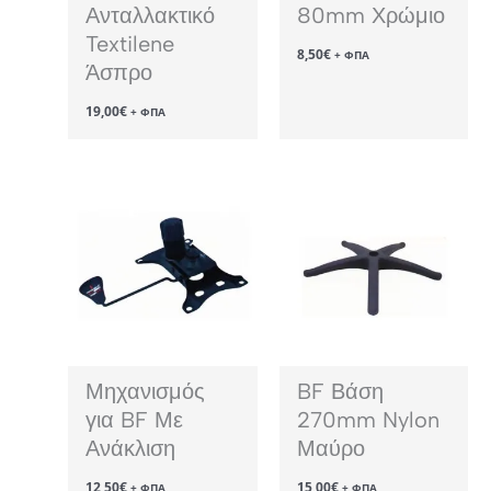
Ανταλλακτικό
80mm Χρώμιο
Textilene
8,50
€
+ ΦΠΑ
Άσπρο
19,00
€
+ ΦΠΑ
Μηχανισμός
BF Βάση
για BF Με
270mm Nylon
Ανάκλιση
Μαύρο
12,50
€
15,00
€
+ ΦΠΑ
+ ΦΠΑ