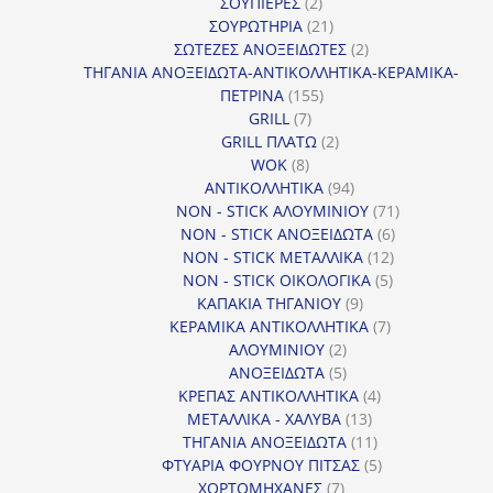
2
προϊόντα
ΣΟΥΠΙΕΡΕΣ
2
προϊόντα
21
ΣΟΥΡΩΤΗΡΙΑ
21
προϊόντα
2
ΣΩΤΕΖΕΣ ΑΝΟΞΕΙΔΩΤΕΣ
2
προϊόντα
ΤΗΓΑΝΙΑ ΑΝΟΞΕΙΔΩΤΑ-ΑΝΤΙΚΟΛΛΗΤΙΚΑ-ΚΕΡΑΜΙΚΑ-
155
ΠΕΤΡΙΝΑ
155
7
προϊόντα
GRILL
7
προϊόντα
2
GRILL ΠΛΑΤΩ
2
8
προϊόντα
WOK
8
προϊόντα
94
ΑΝΤΙΚΟΛΛΗΤΙΚΑ
94
προϊόντα
71
NON - STICK ΑΛΟΥΜΙΝΙΟΥ
71
6
προϊόντα
NON - STICK ΑΝΟΞΕΙΔΩΤΑ
6
12
προϊόντα
NON - STICK ΜΕΤΑΛΛΙΚΑ
12
5
προϊόντα
NON - STICK ΟΙΚΟΛΟΓΙΚΑ
5
9
προϊόντα
ΚΑΠΑΚΙΑ ΤΗΓΑΝΙΟΥ
9
προϊόντα
7
ΚΕΡΑΜΙΚΑ ΑΝΤΙΚΟΛΛΗΤΙΚΑ
7
2
προϊόντα
ΑΛΟΥΜΙΝΙΟΥ
2
προϊόντα
5
ΑΝΟΞΕΙΔΩΤΑ
5
προϊόντα
4
ΚΡΕΠΑΣ ΑΝΤΙΚΟΛΛΗΤΙΚΑ
4
13
προϊόντα
ΜΕΤΑΛΛΙΚΑ - ΧΑΛΥΒΑ
13
προϊόντα
11
ΤΗΓΑΝΙΑ ΑΝΟΞΕΙΔΩΤΑ
11
προϊόντα
5
ΦΤΥΑΡΙΑ ΦΟΥΡΝΟΥ ΠΙΤΣΑΣ
5
7
προϊόντα
ΧΟΡΤΟΜΗΧΑΝΕΣ
7