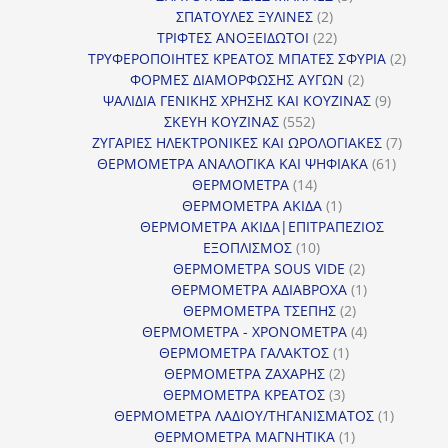
2
προϊόντα
ΣΠΑΤΟΥΛΕΣ ΞΥΛΙΝΕΣ
2
προϊόντα
22
ΤΡΙΦΤΕΣ ΑΝΟΞΕΙΔΩΤΟΙ
22
προϊόντα
2
ΤΡΥΦΕΡΟΠΟΙΗΤΕΣ ΚΡΕΑΤΟΣ ΜΠΑΤΕΣ ΣΦΥΡΙΑ
2
2
προϊόν
ΦΟΡΜΕΣ ΔΙΑΜΟΡΦΩΣΗΣ ΑΥΓΩΝ
2
προϊόντα
9
ΨΑΛΙΔΙΑ ΓΕΝΙΚΗΣ ΧΡΗΣΗΣ ΚΑΙ ΚΟΥΖΙΝΑΣ
9
552
προϊόντα
ΣΚΕΥΗ ΚΟΥΖΙΝΑΣ
552
προϊόντα
7
ΖΥΓΑΡΙΕΣ ΗΛΕΚΤΡΟΝΙΚΕΣ ΚΑΙ ΩΡΟΛΟΓΙΑΚΕΣ
7
61
προϊόν
ΘΕΡΜΟΜΕΤΡΑ ΑΝΑΛΟΓΙΚΑ ΚΑΙ ΨΗΦΙΑΚΑ
61
14
προϊόντ
ΘΕΡΜΟΜΕΤΡΑ
14
προϊόντα
1
ΘΕΡΜΟΜΕΤΡΑ ΑΚΙΔΑ
1
προϊόν
ΘΕΡΜΟΜΕΤΡΑ ΑΚΙΔΑ|ΕΠΙΤΡΑΠΕΖΙΟΣ
10
ΕΞΟΠΛΙΣΜΟΣ
10
προϊόντα
2
ΘΕΡΜΟΜΕΤΡΑ SOUS VIDE
2
προϊόντα
1
ΘΕΡΜΟΜΕΤΡΑ ΑΔΙΑΒΡΟΧΑ
1
2
προϊόν
ΘΕΡΜΟΜΕΤΡΑ ΤΣΕΠΗΣ
2
προϊόντα
4
ΘΕΡΜΟΜΕΤΡΑ - ΧΡΟΝΟΜΕΤΡΑ
4
1
προϊόντα
ΘΕΡΜΟΜΕΤΡΑ ΓΑΛΑΚΤΟΣ
1
2
προϊόν
ΘΕΡΜΟΜΕΤΡΑ ΖΑΧΑΡΗΣ
2
προϊόντα
3
ΘΕΡΜΟΜΕΤΡΑ ΚΡΕΑΤΟΣ
3
προϊόντα
1
ΘΕΡΜΟΜΕΤΡΑ ΛΑΔΙΟΥ/ΤΗΓΑΝΙΣΜΑΤΟΣ
1
1
προϊόν
ΘΕΡΜΟΜΕΤΡΑ ΜΑΓΝΗΤΙΚΑ
1