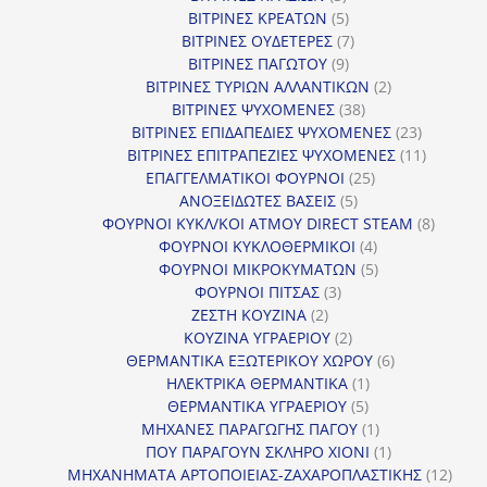
προϊόντα
5
ΒΙΤΡΙΝΕΣ ΚΡΕΑΤΩΝ
5
προϊόντα
7
ΒΙΤΡΙΝΕΣ ΟΥΔΕΤΕΡΕΣ
7
9
προϊόντα
ΒΙΤΡΙΝΕΣ ΠΑΓΩΤΟΥ
9
προϊόντα
2
ΒΙΤΡΙΝΕΣ ΤΥΡΙΩΝ ΑΛΛΑΝΤΙΚΩΝ
2
38
προϊόντα
ΒΙΤΡΙΝΕΣ ΨΥΧΟΜΕΝΕΣ
38
προϊόντα
23
ΒΙΤΡΙΝΕΣ ΕΠΙΔΑΠΕΔΙΕΣ ΨΥΧΟΜΕΝΕΣ
23
προϊόντα
11
ΒΙΤΡΙΝΕΣ ΕΠΙΤΡΑΠΕΖΙΕΣ ΨΥΧΟΜΕΝΕΣ
11
25
προϊόντ
ΕΠΑΓΓΕΛΜΑΤΙΚΟΙ ΦΟΥΡΝΟΙ
25
5
προϊόντα
ΑΝΟΞΕΙΔΩΤΕΣ ΒΑΣΕΙΣ
5
προϊόντα
8
ΦΟΥΡΝΟΙ ΚΥΚΛ/ΚΟΙ ΑΤΜΟΥ DIRECT STEAM
8
4
προϊόν
ΦΟΥΡΝΟΙ ΚΥΚΛΟΘΕΡΜΙΚΟΙ
4
προϊόντα
5
ΦΟΥΡΝΟΙ ΜΙΚΡΟΚΥΜΑΤΩΝ
5
3
προϊόντα
ΦΟΥΡΝΟΙ ΠΙΤΣΑΣ
3
2
προϊόντα
ΖΕΣΤΗ ΚΟΥΖΙΝΑ
2
προϊόντα
2
ΚΟΥΖΙΝΑ ΥΓΡΑΕΡΙΟΥ
2
προϊόντα
6
ΘΕΡΜΑΝΤΙΚΑ ΕΞΩΤΕΡΙΚΟΥ ΧΩΡΟΥ
6
1
προϊόντα
ΗΛΕΚΤΡΙΚΑ ΘΕΡΜΑΝΤΙΚΑ
1
5
προϊόν
ΘΕΡΜΑΝΤΙΚΑ ΥΓΡΑΕΡΙΟΥ
5
προϊόντα
1
ΜΗΧΑΝΕΣ ΠΑΡΑΓΩΓΗΣ ΠΑΓΟΥ
1
προϊόν
1
ΠΟΥ ΠΑΡΑΓΟΥΝ ΣΚΛΗΡΟ ΧΙΟΝΙ
1
προϊόν
12
ΜΗΧΑΝΗΜΑΤΑ ΑΡΤΟΠΟΙΕΙΑΣ-ΖΑΧΑΡΟΠΛΑΣΤΙΚΗΣ
12