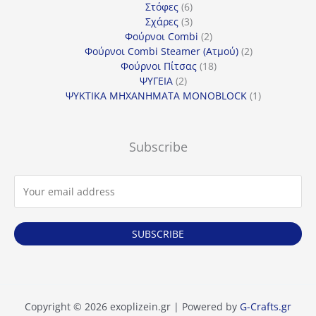
6
προϊόντα
Στόφες
6
προϊόντα
3
Σχάρες
3
προϊόντα
2
Φούρνοι Combi
2
προϊόντα
2
Φούρνοι Combi Steamer (Ατμού)
2
18
προϊόντα
Φούρνοι Πίτσας
18
2
προϊόντα
ΨΥΓΕΙΑ
2
προϊόντα
1
ΨΥΚΤΙΚΑ ΜΗΧΑΝΗΜΑΤΑ MONOBLOCK
1
προϊόν
Subscribe
SUBSCRIBE
Copyright © 2026 exoplizein.gr | Powered by
G-Crafts.gr