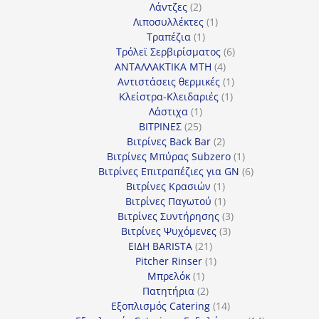
2
προϊόν
Λάντζες
2
προϊόντα
1
Λιποσυλλέκτες
1
1
προϊόν
Τραπέζια
1
προϊόν
6
Τρόλεϊ Σερβιρίσματος
6
4
προϊόντα
ΑΝΤΑΛΛΑΚΤΙΚΑ MTH
4
προϊόντα
1
Αντιστάσεις θερμικές
1
1
προϊόν
Κλείστρα-Κλειδαριές
1
1
προϊόν
Λάστιχα
1
25
προϊόν
ΒΙΤΡΙΝΕΣ
25
προϊόντα
2
Βιτρίνες Back Bar
2
προϊόντα
1
Βιτρίνες Mπύρας Subzero
1
προϊόν
6
Βιτρίνες Επιτραπέζιες για GN
6
1
προϊόντα
Βιτρίνες Κρασιών
1
προϊόν
1
Βιτρίνες Παγωτού
1
προϊόν
3
Βιτρίνες Συντήρησης
3
3
προϊόντα
Βιτρίνες Ψυχόμενες
3
21
προϊόντα
ΕΙΔΗ BARISTA
21
προϊόντα
1
Pitcher Rinser
1
1
προϊόν
Μπρελόκ
1
προϊόν
2
Πατητήρια
2
προϊόντα
14
Εξοπλισμός Catering
14