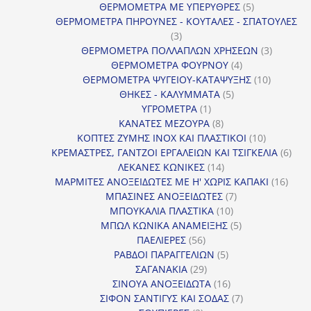
προϊόν
5
ΘΕΡΜΟΜΕΤΡΑ ΜΕ ΥΠΕΡΥΘΡΕΣ
5
προϊόντα
ΘΕΡΜΟΜΕΤΡΑ ΠΗΡΟΥΝΕΣ - ΚΟΥΤΑΛΕΣ - ΣΠΑΤΟΥΛΕΣ
3
3
προϊόντα
3
ΘΕΡΜΟΜΕΤΡΑ ΠΟΛΛΑΠΛΩΝ ΧΡΗΣΕΩΝ
3
4
προϊόντ
ΘΕΡΜΟΜΕΤΡΑ ΦΟΥΡΝΟΥ
4
προϊόντα
10
ΘΕΡΜΟΜΕΤΡΑ ΨΥΓΕΙΟΥ-ΚΑΤΑΨΥΞΗΣ
10
5
προϊόντα
ΘΗΚΕΣ - ΚΑΛΥΜΜΑΤΑ
5
1
προϊόντα
ΥΓΡΟΜΕΤΡΑ
1
προϊόν
8
ΚΑΝΑΤΕΣ ΜΕΖΟΥΡΑ
8
προϊόντα
10
ΚΟΠΤΕΣ ΖΥΜΗΣ INOX ΚΑΙ ΠΛΑΣΤΙΚΟΙ
10
προϊόντα
6
ΚΡΕΜΑΣΤΡΕΣ, ΓΑΝΤΖΟΙ ΕΡΓΑΛΕΙΩΝ ΚΑΙ ΤΣΙΓΚΕΛΙΑ
6
14
προϊ
ΛΕΚΑΝΕΣ ΚΩΝΙΚΕΣ
14
προϊόντα
16
ΜΑΡΜΙΤΕΣ ΑΝΟΞΕΙΔΩΤΕΣ ΜΕ Η' ΧΩΡΙΣ ΚΑΠΑΚΙ
16
7
προϊ
ΜΠΑΣΙΝΕΣ ΑΝΟΞΕΙΔΩΤΕΣ
7
10
προϊόντα
ΜΠΟΥΚΑΛΙΑ ΠΛΑΣΤΙΚΑ
10
προϊόντα
5
ΜΠΩΛ ΚΩΝΙΚΑ ΑΝΑΜΕΙΞΗΣ
5
56
προϊόντα
ΠΑΕΛΙΕΡΕΣ
56
προϊόντα
5
ΡΑΒΔΟΙ ΠΑΡΑΓΓΕΛΙΩΝ
5
29
προϊόντα
ΣΑΓΑΝΑΚΙΑ
29
προϊόντα
16
ΣΙΝΟΥΑ ΑΝΟΞΕΙΔΩΤΑ
16
προϊόντα
7
ΣΙΦΟΝ ΣΑΝΤΙΓΥΣ ΚΑΙ ΣΟΔΑΣ
7