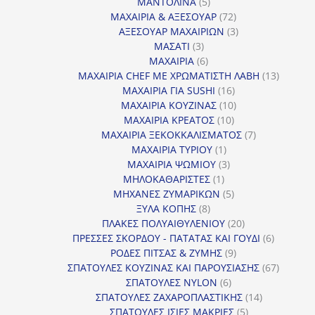
5
προϊόντα
ΜΑΝΤΟΛΙΝΑ
5
προϊόντα
72
ΜΑΧΑΙΡΙΑ & ΑΞΕΣΟΥΑΡ
72
προϊόντα
3
ΑΞΕΣΟΥΑΡ ΜΑΧΑΙΡΙΩΝ
3
3
προϊόντα
ΜΑΣΑΤΙ
3
προϊόντα
6
ΜΑΧΑΙΡΙΑ
6
προϊόντα
13
ΜΑΧΑΙΡΙΑ CHEF ΜΕ ΧΡΩΜΑΤΙΣΤΗ ΛΑΒΗ
13
16
προϊόντ
ΜΑΧΑΙΡΙΑ ΓΙΑ SUSHI
16
προϊόντα
10
ΜΑΧΑΙΡΙΑ ΚΟΥΖΙΝΑΣ
10
10
προϊόντα
ΜΑΧΑΙΡΙΑ ΚΡΕΑΤΟΣ
10
προϊόντα
7
ΜΑΧΑΙΡΙΑ ΞΕΚΟΚΚΑΛΙΣΜΑΤΟΣ
7
1
προϊόντα
ΜΑΧΑΙΡΙΑ ΤΥΡΙΟΥ
1
προϊόν
3
ΜΑΧΑΙΡΙΑ ΨΩΜΙΟΥ
3
1
προϊόντα
ΜΗΛΟΚΑΘΑΡΙΣΤΕΣ
1
προϊόν
5
ΜΗΧΑΝΕΣ ΖΥΜΑΡΙΚΩΝ
5
8
προϊόντα
ΞΥΛΑ ΚΟΠΗΣ
8
προϊόντα
20
ΠΛΑΚΕΣ ΠΟΛΥΑΙΘΥΛΕΝΙΟΥ
20
προϊόντα
6
ΠΡΕΣΣΕΣ ΣΚΟΡΔΟΥ - ΠΑΤΑΤΑΣ ΚΑΙ ΓΟΥΔΙ
6
9
προϊόντα
ΡΟΔΕΣ ΠΙΤΣΑΣ & ΖΥΜΗΣ
9
προϊόντα
67
ΣΠΑΤΟΥΛΕΣ ΚΟΥΖΙΝΑΣ ΚΑΙ ΠΑΡΟΥΣΙΑΣΗΣ
67
6
προϊόντ
ΣΠΑΤΟΥΛΕΣ NYLON
6
προϊόντα
14
ΣΠΑΤΟΥΛΕΣ ΖΑΧΑΡΟΠΛΑΣΤΙΚΗΣ
14
5
προϊόντα
ΣΠΑΤΟΥΛΕΣ ΙΣΙΕΣ ΜΑΚΡΙΕΣ
5