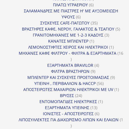
6
προϊόν
ΠΛΑΤΩ ΥΓΡΑΕΡΙΟΥ
6
προϊόντα
ΣΑΛΑΜΑΝΔΡΕΣ ΜΕ ΠΙΑΣΤΡΕΣ Η' ΜΕ ΑΥΞΟΜΕΙΩΣΗ
6
ΥΨΟΥΣ
6
προϊόντα
35
ΣΥΣΚΕΥΕΣ CAFE-ΠΑΓΩΤΟΥ
35
προϊόντα
5
ΒΡΑΣΤΗΡΕΣ ΚΑΦΕ, ΝΕΡΟΥ, ΓΑΛΑΚΤΟΣ & ΤΣΑΓΙΟΥ
5
3
προϊ
ΓΡΑΝΙΤΟΜΗΧΑΝΕΣ ΜΕ 1-2-3 ΚΑΔΟΥΣ
3
1
προϊόντα
ΚΑΝΑΤΕΣ ΜΠΛΕΝΤΕΡ
1
προϊόν
1
ΛΕΜΟΝΟΣΤΙΦΤΕΣ ΧΕΙΡΟΣ ΚΑΙ ΗΛΕΚΤΡΙΚΟΙ
1
προϊόν
ΜΗΧΑΝΕΣ ΚΑΦΕ ΦΙΛΤΡΟΥ - ΦΙΛΤΡΑ & ΕΞΑΡΤΗΜΑΤΑ
16
16
προϊόντα
4
ΕΞΑΡΤΗΜΑΤΑ BRAVILOR
4
9
προϊόντα
ΦΙΛΤΡΑ ΒΡΑΣΤΗΡΩΝ
9
προϊόντα
9
ΜΠΛΕΝΤΕΡ ΚΑΙ ΣΥΣΚΕΥΕΣ ΠΡΟΕΤΟΙΜΑΣΙΑΣ
9
56
προϊόντ
ΥΓΙΕΙΝΗ , ΠΕΡΙΒΑΛΛΟΝ & HACCP
56
προϊόντα
1
ΑΠΟΣΤΕΙΡΩΤΕΣ ΜΑΧΑΙΡΙΩΝ ΗΛΕΚΤΡΙΚΟΙ ΜΕ UV
1
24
προϊό
ΒΡΥΣΕΣ
24
προϊόντα
1
ΕΝΤΟΜΟΠΑΓΙΔΕΣ ΗΛΕΚΤΡΙΚΕΣ
1
13
προϊόν
ΕΞΑΡΤΗΜΑΤΑ ΥΓΙΕΙΝΗΣ
13
προϊόντα
6
ΙΟΝΙΣΤΕΣ - ΑΠΟΣΤΕΙΡΩΤΕΣ
6
προϊόντα
ΛΙΠΟΣΥΛΛΕΚΤΕΣ ΓΙΑ ΔΙΑΧΩΡΙΣΜΟ ΛΙΠΩΝ ΚΑΙ ΕΛΑΙΩΝ
1
1