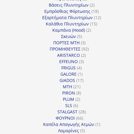
προϊόντα
2
Βάσεις Πλυντηρίων
2
προϊόντα
18
Εμπρόσθιας Φόρτωσης
18
προϊόντα
12
Εξαρτήματα Πλυντηρίων
12
15
προϊόντα
Καλάθια Πλυντηρίων
15
2
προϊόντα
Καμπάνα (Hood)
2
5
προϊόντα
Σκευών
5
προϊόντα
3
ΠΟΡΤΕΣ MTH
3
προϊόντα
92
ΠΡΟΜΗΘΕΥΤΕΣ
92
2
προϊόντα
ARISTARCO
2
3
προϊόντα
EFFEUNO
3
4
προϊόντα
FRIGUS
4
προϊόντα
1
GALORE
1
προϊόν
17
GIADOS
17
21
προϊόντα
MTH
21
προϊόντα
8
PIRON
8
2
προϊόντα
PLUM
2
6
προϊόντα
SLS
6
προϊόντα
28
STALGAST
28
66
προϊόντα
ΦΟΥΡΝΟΙ
66
προϊόντα
1
Καπέλα Απαγωγής Ατμών
1
5
προϊόν
Λαμαρίνες
5