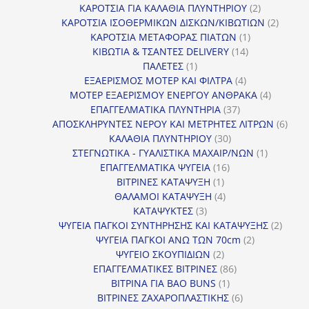
προϊόν
2
ΚΑΡΟΤΣΙΑ ΓΙΑ ΚΑΛΑΘΙΑ ΠΛΥΝΤΗΡΙΟΥ
2
προϊόντα
2
ΚΑΡΟΤΣΙΑ ΙΣΟΘΕΡΜΙΚΩΝ ΔΙΣΚΩΝ/ΚΙΒΩΤΙΩΝ
2
1
προϊόν
ΚΑΡΟΤΣΙΑ ΜΕΤΑΦΟΡΑΣ ΠΙΑΤΩΝ
1
14
προϊόν
ΚΙΒΩΤΙΑ & ΤΣΑΝΤΕΣ DELIVERY
14
1
προϊόντα
ΠΑΛΕΤΕΣ
1
προϊόν
4
ΕΞΑΕΡΙΣΜΟΣ ΜΟΤΕΡ ΚΑΙ ΦΙΛΤΡΑ
4
προϊόντα
4
ΜΟΤΕΡ ΕΞΑΕΡΙΣΜΟΥ ΕΝΕΡΓΟΥ ΑΝΘΡΑΚΑ
4
37
προϊόντ
ΕΠΑΓΓΕΛΜΑΤΙΚΑ ΠΛΥΝΤΗΡΙΑ
37
προϊόντα
6
ΑΠΟΣΚΛΗΡΥΝΤΕΣ ΝΕΡΟΥ ΚΑΙ ΜΕΤΡΗΤΕΣ ΛΙΤΡΩΝ
6
30
προϊ
ΚΑΛΑΘΙΑ ΠΛΥΝΤΗΡΙΟΥ
30
προϊόντα
1
ΣΤΕΓΝΩΤΙΚΑ - ΓΥΑΛΙΣΤΙΚΑ ΜΑΧΑΙΡ/ΝΩΝ
1
16
προϊόν
ΕΠΑΓΓΕΛΜΑΤΙΚΑ ΨΥΓΕΙΑ
16
1
προϊόντα
ΒΙΤΡΙΝΕΣ ΚΑΤΑΨΥΞΗ
1
προϊόν
4
ΘΑΛΑΜΟΙ ΚΑΤΑΨΥΞΗ
4
3
προϊόντα
ΚΑΤΑΨΥΚΤΕΣ
3
προϊόντα
2
ΨΥΓΕΙΑ ΠΑΓΚΟΙ ΣΥΝΤΗΡΗΣΗΣ ΚΑΙ ΚΑΤΑΨΥΞΗΣ
2
2
προϊό
ΨΥΓΕΙΑ ΠΑΓΚΟΙ ΑΝΩ ΤΩΝ 70cm
2
2
προϊόντα
ΨΥΓΕΙΟ ΣΚΟΥΠΙΔΙΩΝ
2
προϊόντα
86
ΕΠΑΓΓΕΛΜΑΤΙΚΕΣ ΒΙΤΡΙΝΕΣ
86
1
προϊόντα
ΒΙΤΡΙΝΑ ΓΙΑ BAO BUNS
1
προϊόν
6
ΒΙΤΡΙΝΕΣ ΖΑΧΑΡΟΠΛΑΣΤΙΚΗΣ
6