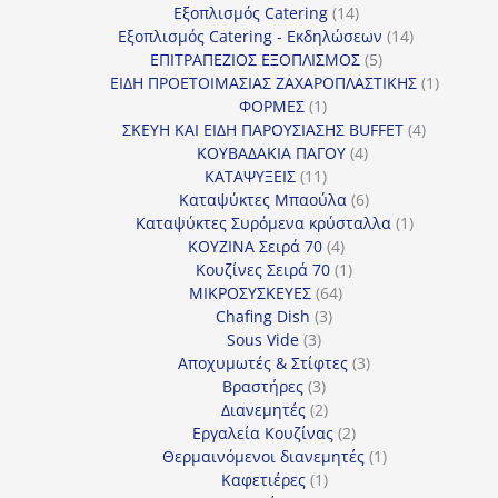
προϊόντα
14
Εξοπλισμός Catering
14
προϊόντα
14
Εξοπλισμός Catering - Εκδηλώσεων
14
5
προϊόντα
ΕΠΙΤΡΑΠΕΖΙΟΣ ΕΞΟΠΛΙΣΜΟΣ
5
προϊόντα
1
ΕΙΔΗ ΠΡΟΕΤΟΙΜΑΣΙΑΣ ΖΑΧΑΡΟΠΛΑΣΤΙΚΗΣ
1
1
προϊόν
ΦΟΡΜΕΣ
1
προϊόν
4
ΣΚΕΥΗ ΚΑΙ ΕΙΔΗ ΠΑΡΟΥΣΙΑΣΗΣ BUFFET
4
4
προϊόντα
ΚΟΥΒΑΔΑΚΙΑ ΠΑΓΟΥ
4
11
προϊόντα
ΚΑΤΑΨΥΞΕΙΣ
11
προϊόντα
6
Καταψύκτες Μπαούλα
6
προϊόντα
1
Καταψύκτες Συρόμενα κρύσταλλα
1
4
προϊόν
ΚΟΥΖΙΝΑ Σειρά 70
4
προϊόντα
1
Κουζίνες Σειρά 70
1
64
προϊόν
ΜΙΚΡΟΣΥΣΚΕΥΕΣ
64
3
προϊόντα
Chafing Dish
3
3
προϊόντα
Sous Vide
3
προϊόντα
3
Αποχυμωτές & Στίφτες
3
3
προϊόντα
Βραστήρες
3
προϊόντα
2
Διανεμητές
2
προϊόντα
2
Εργαλεία Κουζίνας
2
προϊόντα
1
Θερμαινόμενοι διανεμητές
1
1
προϊόν
Καφετιέρες
1