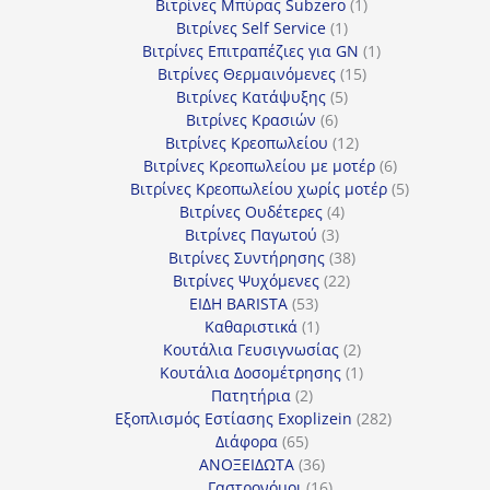
προϊόντα
1
Βιτρίνες Mπύρας Subzero
1
1
προϊόν
Βιτρίνες Self Service
1
προϊόν
1
Βιτρίνες Επιτραπέζιες για GN
1
15
προϊόν
Βιτρίνες Θερμαινόμενες
15
5
προϊόντα
Βιτρίνες Κατάψυξης
5
6
προϊόντα
Βιτρίνες Κρασιών
6
προϊόντα
12
Βιτρίνες Κρεοπωλείου
12
προϊόντα
6
Βιτρίνες Κρεοπωλείου με μοτέρ
6
προϊόντα
5
Βιτρίνες Κρεοπωλείου χωρίς μοτέρ
5
4
προϊόντα
Βιτρίνες Ουδέτερες
4
3
προϊόντα
Βιτρίνες Παγωτού
3
προϊόντα
38
Βιτρίνες Συντήρησης
38
22
προϊόντα
Βιτρίνες Ψυχόμενες
22
53
προϊόντα
ΕΙΔΗ BARISTA
53
προϊόντα
1
Καθαριστικά
1
προϊόν
2
Κουτάλια Γευσιγνωσίας
2
προϊόντα
1
Κουτάλια Δοσομέτρησης
1
2
προϊόν
Πατητήρια
2
προϊόντα
282
Εξοπλισμός Εστίασης Exoplizein
282
65
προϊόντα
Διάφορα
65
προϊόντα
36
ΑΝΟΞΕΙΔΩΤΑ
36
προϊόντα
16
Γαστρονόμοι
16