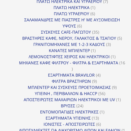
προϊόντα
7
ΠΛΑΤΩ ΗΛΕΚΤΡΙΚΑ ΚΑΙ ΥΓΡΑΕΡΙΟΥ
7
1
προϊόντα
ΠΛΑΤΩ ΗΛΕΚΤΡΙΚΑ
1
6
προϊόν
ΠΛΑΤΩ ΥΓΡΑΕΡΙΟΥ
6
προϊόντα
ΣΑΛΑΜΑΝΔΡΕΣ ΜΕ ΠΙΑΣΤΡΕΣ Η' ΜΕ ΑΥΞΟΜΕΙΩΣΗ
6
ΥΨΟΥΣ
6
προϊόντα
35
ΣΥΣΚΕΥΕΣ CAFE-ΠΑΓΩΤΟΥ
35
προϊόντα
5
ΒΡΑΣΤΗΡΕΣ ΚΑΦΕ, ΝΕΡΟΥ, ΓΑΛΑΚΤΟΣ & ΤΣΑΓΙΟΥ
5
3
προϊ
ΓΡΑΝΙΤΟΜΗΧΑΝΕΣ ΜΕ 1-2-3 ΚΑΔΟΥΣ
3
1
προϊόντα
ΚΑΝΑΤΕΣ ΜΠΛΕΝΤΕΡ
1
προϊόν
1
ΛΕΜΟΝΟΣΤΙΦΤΕΣ ΧΕΙΡΟΣ ΚΑΙ ΗΛΕΚΤΡΙΚΟΙ
1
προϊόν
ΜΗΧΑΝΕΣ ΚΑΦΕ ΦΙΛΤΡΟΥ - ΦΙΛΤΡΑ & ΕΞΑΡΤΗΜΑΤΑ
16
16
προϊόντα
4
ΕΞΑΡΤΗΜΑΤΑ BRAVILOR
4
9
προϊόντα
ΦΙΛΤΡΑ ΒΡΑΣΤΗΡΩΝ
9
προϊόντα
9
ΜΠΛΕΝΤΕΡ ΚΑΙ ΣΥΣΚΕΥΕΣ ΠΡΟΕΤΟΙΜΑΣΙΑΣ
9
56
προϊόντ
ΥΓΙΕΙΝΗ , ΠΕΡΙΒΑΛΛΟΝ & HACCP
56
προϊόντα
1
ΑΠΟΣΤΕΙΡΩΤΕΣ ΜΑΧΑΙΡΙΩΝ ΗΛΕΚΤΡΙΚΟΙ ΜΕ UV
1
24
προϊό
ΒΡΥΣΕΣ
24
προϊόντα
1
ΕΝΤΟΜΟΠΑΓΙΔΕΣ ΗΛΕΚΤΡΙΚΕΣ
1
13
προϊόν
ΕΞΑΡΤΗΜΑΤΑ ΥΓΙΕΙΝΗΣ
13
προϊόντα
6
ΙΟΝΙΣΤΕΣ - ΑΠΟΣΤΕΙΡΩΤΕΣ
6
προϊόντα
ΛΙΠΟΣΥΛΛΕΚΤΕΣ ΓΙΑ ΔΙΑΧΩΡΙΣΜΟ ΛΙΠΩΝ ΚΑΙ ΕΛΑΙΩΝ
1