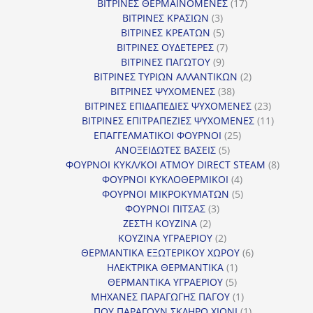
προϊόντα
17
ΒΙΤΡΙΝΕΣ ΘΕΡΜΑΙΝΟΜΕΝΕΣ
17
3
προϊόντα
ΒΙΤΡΙΝΕΣ ΚΡΑΣΙΩΝ
3
προϊόντα
5
ΒΙΤΡΙΝΕΣ ΚΡΕΑΤΩΝ
5
προϊόντα
7
ΒΙΤΡΙΝΕΣ ΟΥΔΕΤΕΡΕΣ
7
9
προϊόντα
ΒΙΤΡΙΝΕΣ ΠΑΓΩΤΟΥ
9
προϊόντα
2
ΒΙΤΡΙΝΕΣ ΤΥΡΙΩΝ ΑΛΛΑΝΤΙΚΩΝ
2
38
προϊόντα
ΒΙΤΡΙΝΕΣ ΨΥΧΟΜΕΝΕΣ
38
προϊόντα
23
ΒΙΤΡΙΝΕΣ ΕΠΙΔΑΠΕΔΙΕΣ ΨΥΧΟΜΕΝΕΣ
23
προϊόντα
11
ΒΙΤΡΙΝΕΣ ΕΠΙΤΡΑΠΕΖΙΕΣ ΨΥΧΟΜΕΝΕΣ
11
25
προϊόντ
ΕΠΑΓΓΕΛΜΑΤΙΚΟΙ ΦΟΥΡΝΟΙ
25
5
προϊόντα
ΑΝΟΞΕΙΔΩΤΕΣ ΒΑΣΕΙΣ
5
προϊόντα
8
ΦΟΥΡΝΟΙ ΚΥΚΛ/ΚΟΙ ΑΤΜΟΥ DIRECT STEAM
8
4
προϊόν
ΦΟΥΡΝΟΙ ΚΥΚΛΟΘΕΡΜΙΚΟΙ
4
προϊόντα
5
ΦΟΥΡΝΟΙ ΜΙΚΡΟΚΥΜΑΤΩΝ
5
3
προϊόντα
ΦΟΥΡΝΟΙ ΠΙΤΣΑΣ
3
2
προϊόντα
ΖΕΣΤΗ ΚΟΥΖΙΝΑ
2
προϊόντα
2
ΚΟΥΖΙΝΑ ΥΓΡΑΕΡΙΟΥ
2
προϊόντα
6
ΘΕΡΜΑΝΤΙΚΑ ΕΞΩΤΕΡΙΚΟΥ ΧΩΡΟΥ
6
1
προϊόντα
ΗΛΕΚΤΡΙΚΑ ΘΕΡΜΑΝΤΙΚΑ
1
5
προϊόν
ΘΕΡΜΑΝΤΙΚΑ ΥΓΡΑΕΡΙΟΥ
5
προϊόντα
1
ΜΗΧΑΝΕΣ ΠΑΡΑΓΩΓΗΣ ΠΑΓΟΥ
1
προϊόν
1
ΠΟΥ ΠΑΡΑΓΟΥΝ ΣΚΛΗΡΟ ΧΙΟΝΙ
1