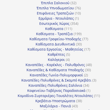
32
προϊόντα
Έπιπλα Σαλονιού
32
προϊόντα
76
Έπιπλα Υπνοδωματίου
76
10
προϊόντα
Επιφάνειες Τραπεζιών
10
1
προϊόντα
Ερμάρια - Ντουλάπες
1
354
προϊόν
Εσωτερικός Χώρος
354
111
προϊόντα
Καθίσματα
111
προϊόντα
199
Καθίσματα - Τραπέζια
199
προϊόντα
77
Καθίσματα Γραφείου-Υποδοχής
77
30
προϊόντα
Καθίσματα Διευθυντικά
30
προϊόντα
17
Καθίσματα Εργασίας - Μαθητείας
17
5
προϊόντα
Καθρέπτες
5
4
προϊόντα
Καλόγεροι
4
προϊόντα
48
Καναπέδες - Καρέκλες - Πολυθρόνες
48
30
προϊόντα
Καναπέδες & Καθίσματα Υποδοχής
30
2
προϊόντα
Καναπέδες Γωνία-Πολυμορφικοί
2
προϊόντα
3
Καναπέδες-Πολυθρόνες & Σκαμπό Κρεβάτι
3
34
προϊόντ
Καναπέδες-Πολυθρόνες-Σαλόνια
34
προϊόντα
1
Καφενείου-Ταβέρνας Παραδοσιακά
1
προϊόν
11
Κομοδίνα-Συρταριέρες-Τουαλέτες-Ντουλάπες
11
38
προϊόν
Κρεβάτια-Υποστρώματα
38
43
προϊόντα
Μαξιλάρια - Πανιά
43