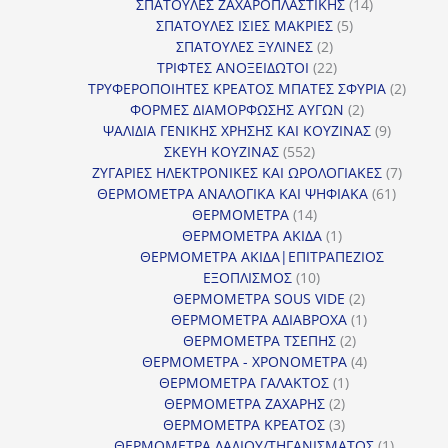
προϊόντα
14
ΣΠΑΤΟΥΛΕΣ ΖΑΧΑΡΟΠΛΑΣΤΙΚΗΣ
14
5
προϊόντα
ΣΠΑΤΟΥΛΕΣ ΙΣΙΕΣ ΜΑΚΡΙΕΣ
5
2
προϊόντα
ΣΠΑΤΟΥΛΕΣ ΞΥΛΙΝΕΣ
2
προϊόντα
22
ΤΡΙΦΤΕΣ ΑΝΟΞΕΙΔΩΤΟΙ
22
προϊόντα
2
ΤΡΥΦΕΡΟΠΟΙΗΤΕΣ ΚΡΕΑΤΟΣ ΜΠΑΤΕΣ ΣΦΥΡΙΑ
2
2
προϊόν
ΦΟΡΜΕΣ ΔΙΑΜΟΡΦΩΣΗΣ ΑΥΓΩΝ
2
προϊόντα
9
ΨΑΛΙΔΙΑ ΓΕΝΙΚΗΣ ΧΡΗΣΗΣ ΚΑΙ ΚΟΥΖΙΝΑΣ
9
552
προϊόντα
ΣΚΕΥΗ ΚΟΥΖΙΝΑΣ
552
προϊόντα
7
ΖΥΓΑΡΙΕΣ ΗΛΕΚΤΡΟΝΙΚΕΣ ΚΑΙ ΩΡΟΛΟΓΙΑΚΕΣ
7
61
προϊόν
ΘΕΡΜΟΜΕΤΡΑ ΑΝΑΛΟΓΙΚΑ ΚΑΙ ΨΗΦΙΑΚΑ
61
14
προϊόντ
ΘΕΡΜΟΜΕΤΡΑ
14
προϊόντα
1
ΘΕΡΜΟΜΕΤΡΑ ΑΚΙΔΑ
1
προϊόν
ΘΕΡΜΟΜΕΤΡΑ ΑΚΙΔΑ|ΕΠΙΤΡΑΠΕΖΙΟΣ
10
ΕΞΟΠΛΙΣΜΟΣ
10
προϊόντα
2
ΘΕΡΜΟΜΕΤΡΑ SOUS VIDE
2
προϊόντα
1
ΘΕΡΜΟΜΕΤΡΑ ΑΔΙΑΒΡΟΧΑ
1
2
προϊόν
ΘΕΡΜΟΜΕΤΡΑ ΤΣΕΠΗΣ
2
προϊόντα
4
ΘΕΡΜΟΜΕΤΡΑ - ΧΡΟΝΟΜΕΤΡΑ
4
1
προϊόντα
ΘΕΡΜΟΜΕΤΡΑ ΓΑΛΑΚΤΟΣ
1
2
προϊόν
ΘΕΡΜΟΜΕΤΡΑ ΖΑΧΑΡΗΣ
2
προϊόντα
3
ΘΕΡΜΟΜΕΤΡΑ ΚΡΕΑΤΟΣ
3
προϊόντα
1
ΘΕΡΜΟΜΕΤΡΑ ΛΑΔΙΟΥ/ΤΗΓΑΝΙΣΜΑΤΟΣ
1