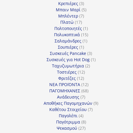
3
προϊόντα
Κρεπιέρες
3
προϊόντα
5
Μπαιν Μαρί
5
7
προϊόντα
Μπλέντερ
7
17
προϊόντα
Πλατώ
17
προϊόντα
1
Πολτοποιητές
1
προϊόν
15
Πολυκοπτικά
15
1
προϊόντα
Σαλαμάνδρες
1
1
προϊόν
Σουπιέρες
1
προϊόν
3
Συσκευές Pancake
3
προϊόντα
1
Συσκευές για Hot Dog
1
2
προϊόν
Ταχυζυμωτήρια
2
12
προϊόντα
Τοστιέρες
12
12
προϊόντα
Φριτέζες
12
προϊόντα
12
ΝΕΑ ΠΡΟΪΟΝΤΑ
12
προϊόντα
68
ΠΑΓΟΜΗΧΑΝΕΣ
68
7
προϊόντα
Ανάδευσης
7
προϊόντα
9
Αποθήκες Παγομηχανών
9
7
προϊόντα
Καθέτου Στοιχείου
7
4
προϊόντα
Παγολέπι
4
προϊόντα
8
Παγότριμμα
8
27
προϊόντα
Ψεκασμού
27