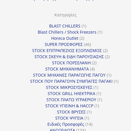
Κατηγορίες
1
BLAST CHILLERS
1
προϊόν
1
Blast Chillers / Shock Freezers
1
2
προϊόν
Horeca Outlet
2
προϊόντα
46
SUPER ΠΡΟΣΦΟΡΕΣ
46
προϊόντα
2
STOCK ΕΠΙΤΡΑΠΕΖΙΟΣ ΕΞΟΠΛΙΣΜΟΣ
2
προϊόντα
2
STOCK ΣΚΕΥΗ & ΕΙΔΗ ΠΑΡΟΥΣΙΑΣΗΣ
2
2
προϊόντα
STOCK ΠΟΡΣΕΛΑΝΗ
2
4
προϊόντα
STOCK ΜΗΧΑΝΗΜΑΤΑ
4
προϊόντα
1
STOCK ΜΗΧΑΝΕΣ ΠΑΡΑΓΩΓΗΣ ΠΑΓΟΥ
1
προϊόν
1
STOCK ΠΟΥ ΠΑΡΑΓΟΥΝ ΣΥΜΠΑΓΕΣ ΠΑΓΑΚΙ
1
1
προϊόν
STOCK ΜΙΚΡΟΣΥΣΚΕΥΕΣ
1
προϊόν
1
STOCK GRILL ΗΛΕΚΤΡΙΚΑ
1
προϊόν
1
STOCK ΠΛΑΤΩ ΥΓΡΑΕΡΙΟΥ
1
1
προϊόν
STOCK ΥΓΙΕΙΝΗ & HACCP
1
1
προϊόν
STOCK ΒΡΥΣΕΣ
1
1
προϊόν
STOCK ΨΥΓΕΙΑ
1
προϊόν
14
Ειδικές Προσφορές
14
134
προϊόντα
ΑΝΟΞΕΙΔΩΤΑ
134