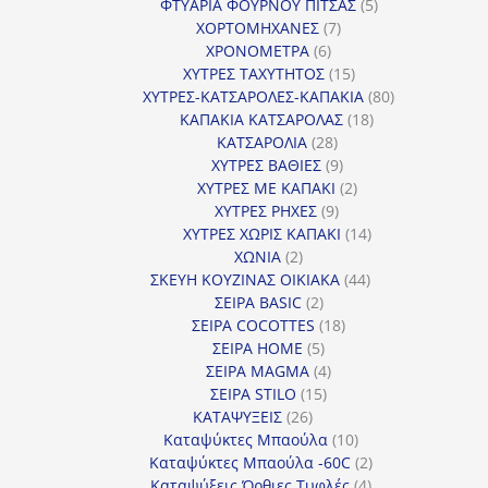
προϊόντα
5
ΦΤΥΑΡΙΑ ΦΟΥΡΝΟΥ ΠΙΤΣΑΣ
5
7
προϊόντα
ΧΟΡΤΟΜΗΧΑΝΕΣ
7
6
προϊόντα
ΧΡΟΝΟΜΕΤΡΑ
6
προϊόντα
15
ΧΥΤΡΕΣ ΤΑΧΥΤΗΤΟΣ
15
προϊόντα
80
ΧΥΤΡΕΣ-ΚΑΤΣΑΡΟΛΕΣ-ΚΑΠΑΚΙΑ
80
18
προϊόντα
ΚΑΠΑΚΙΑ ΚΑΤΣΑΡΟΛΑΣ
18
28
προϊόντα
ΚΑΤΣΑΡΟΛΙΑ
28
προϊόντα
9
ΧΥΤΡΕΣ ΒΑΘΙΕΣ
9
προϊόντα
2
ΧΥΤΡΕΣ ΜΕ ΚΑΠΑΚΙ
2
9
προϊόντα
ΧΥΤΡΕΣ ΡΗΧΕΣ
9
προϊόντα
14
ΧΥΤΡΕΣ ΧΩΡΙΣ ΚΑΠΑΚΙ
14
2
προϊόντα
ΧΩΝΙΑ
2
προϊόντα
44
ΣΚΕΥΗ ΚΟΥΖΙΝΑΣ ΟΙΚΙΑΚΑ
44
2
προϊόντα
ΣΕΙΡΑ BASIC
2
προϊόντα
18
ΣΕΙΡΑ COCOTTES
18
5
προϊόντα
ΣΕΙΡΑ HOME
5
προϊόντα
4
ΣΕΙΡΑ MAGMA
4
15
προϊόντα
ΣΕΙΡΑ STILO
15
26
προϊόντα
ΚΑΤΑΨΥΞΕΙΣ
26
προϊόντα
10
Καταψύκτες Μπαούλα
10
προϊόντα
2
Καταψύκτες Μπαούλα -60C
2
4
προϊόντα
Καταψύξεις Όρθιες Τυφλές
4