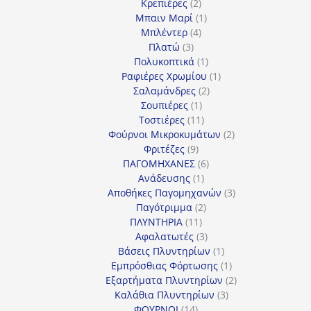
2
προϊόν
Κρεπιέρες
2
προϊόντα
1
Μπαιν Μαρί
1
4
προϊόν
Μπλέντερ
4
3
προϊόντα
Πλατώ
3
προϊόντα
1
Πολυκοπτικά
1
προϊόν
1
Ραφιέρες Χρωμίου
1
2
προϊόν
Σαλαμάνδρες
2
1
προϊόντα
Σουπιέρες
1
προϊόν
11
Τοστιέρες
11
προϊόντα
2
Φούρνοι Μικροκυμάτων
2
9
προϊόντα
Φριτέζες
9
προϊόντα
6
ΠΑΓΟΜΗΧΑΝΕΣ
6
1
προϊόντα
Ανάδευσης
1
προϊόν
3
Αποθήκες Παγομηχανών
3
2
προϊόντα
Παγότριμμα
2
11
προϊόντα
ΠΛΥΝΤΗΡΙΑ
11
προϊόντα
3
Αφαλατωτές
3
προϊόντα
1
Βάσεις Πλυντηρίων
1
προϊόν
1
Εμπρόσθιας Φόρτωσης
1
προϊόν
2
Εξαρτήματα Πλυντηρίων
2
3
προϊόντα
Καλάθια Πλυντηρίων
3
14
προϊόντα
ΦΟΥΡΝΟΙ
14