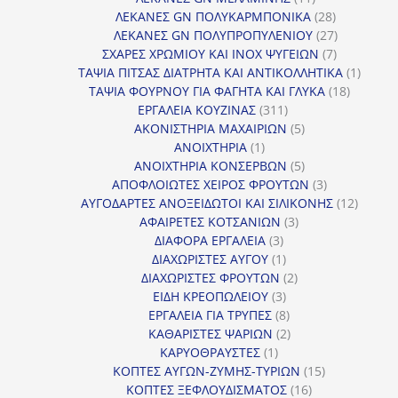
προϊόντα
28
ΛΕΚΑΝΕΣ GN ΠΟΛΥΚΑΡΜΠΟΝΙΚΑ
28
προϊόντα
27
ΛΕΚΑΝΕΣ GN ΠΟΛΥΠΡΟΠΥΛΕΝΙΟΥ
27
7
προϊόντα
ΣΧΑΡΕΣ ΧΡΩΜΙΟΥ ΚΑΙ INOX ΨΥΓΕΙΩΝ
7
προϊόντα
1
ΤΑΨΙΑ ΠΙΤΣΑΣ ΔΙΑΤΡΗΤΑ ΚΑΙ ΑΝΤΙΚΟΛΛΗΤΙΚΑ
1
18
προϊόν
ΤΑΨΙΑ ΦΟΥΡΝΟΥ ΓΙΑ ΦΑΓΗΤΑ ΚΑΙ ΓΛΥΚΑ
18
311
προϊόντ
ΕΡΓΑΛΕΙΑ ΚΟΥΖΙΝΑΣ
311
προϊόντα
5
ΑΚΟΝΙΣΤΗΡΙΑ ΜΑΧΑΙΡΙΩΝ
5
1
προϊόντα
ΑΝΟΙΧΤΗΡΙΑ
1
προϊόν
5
ΑΝΟΙΧΤΗΡΙΑ ΚΟΝΣΕΡΒΩΝ
5
προϊόντα
3
ΑΠΟΦΛΟΙΩΤΕΣ ΧΕΙΡΟΣ ΦΡΟΥΤΩΝ
3
προϊόντα
12
ΑΥΓΟΔΑΡΤΕΣ ΑΝΟΞΕΙΔΩΤΟΙ ΚΑΙ ΣΙΛΙΚΟΝΗΣ
12
3
προϊόν
ΑΦΑΙΡΕΤΕΣ ΚΟΤΣΑΝΙΩΝ
3
3
προϊόντα
ΔΙΑΦΟΡΑ ΕΡΓΑΛΕΙΑ
3
προϊόντα
1
ΔΙΑΧΩΡΙΣΤΕΣ ΑΥΓΟΥ
1
προϊόν
2
ΔΙΑΧΩΡΙΣΤΕΣ ΦΡΟΥΤΩΝ
2
3
προϊόντα
ΕΙΔΗ ΚΡΕΟΠΩΛΕΙΟΥ
3
προϊόντα
8
ΕΡΓΑΛΕΙΑ ΓΙΑ ΤΡΥΠΕΣ
8
προϊόντα
2
ΚΑΘΑΡΙΣΤΕΣ ΨΑΡΙΩΝ
2
1
προϊόντα
ΚΑΡΥΟΘΡΑΥΣΤΕΣ
1
προϊόν
15
ΚΟΠΤΕΣ ΑΥΓΩΝ-ΖΥΜΗΣ-ΤΥΡΙΩΝ
15
16
προϊόντα
ΚΟΠΤΕΣ ΞΕΦΛΟΥΔΙΣΜΑΤΟΣ
16