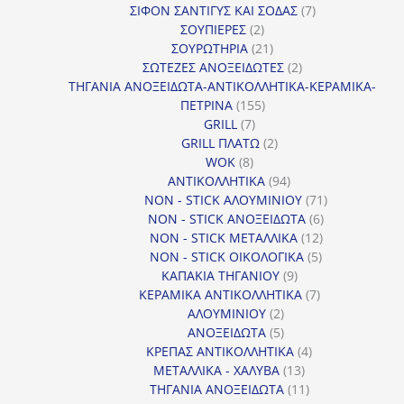
προϊόντα
7
ΣΙΦΟΝ ΣΑΝΤΙΓΥΣ ΚΑΙ ΣΟΔΑΣ
7
2
προϊόντα
ΣΟΥΠΙΕΡΕΣ
2
προϊόντα
21
ΣΟΥΡΩΤΗΡΙΑ
21
προϊόντα
2
ΣΩΤΕΖΕΣ ΑΝΟΞΕΙΔΩΤΕΣ
2
προϊόντα
ΤΗΓΑΝΙΑ ΑΝΟΞΕΙΔΩΤΑ-ΑΝΤΙΚΟΛΛΗΤΙΚΑ-ΚΕΡΑΜΙΚΑ-
155
ΠΕΤΡΙΝΑ
155
7
προϊόντα
GRILL
7
προϊόντα
2
GRILL ΠΛΑΤΩ
2
8
προϊόντα
WOK
8
προϊόντα
94
ΑΝΤΙΚΟΛΛΗΤΙΚΑ
94
προϊόντα
71
NON - STICK ΑΛΟΥΜΙΝΙΟΥ
71
6
προϊόντα
NON - STICK ΑΝΟΞΕΙΔΩΤΑ
6
12
προϊόντα
NON - STICK ΜΕΤΑΛΛΙΚΑ
12
5
προϊόντα
NON - STICK ΟΙΚΟΛΟΓΙΚΑ
5
9
προϊόντα
ΚΑΠΑΚΙΑ ΤΗΓΑΝΙΟΥ
9
προϊόντα
7
ΚΕΡΑΜΙΚΑ ΑΝΤΙΚΟΛΛΗΤΙΚΑ
7
2
προϊόντα
ΑΛΟΥΜΙΝΙΟΥ
2
προϊόντα
5
ΑΝΟΞΕΙΔΩΤΑ
5
προϊόντα
4
ΚΡΕΠΑΣ ΑΝΤΙΚΟΛΛΗΤΙΚΑ
4
13
προϊόντα
ΜΕΤΑΛΛΙΚΑ - ΧΑΛΥΒΑ
13
προϊόντα
11
ΤΗΓΑΝΙΑ ΑΝΟΞΕΙΔΩΤΑ
11