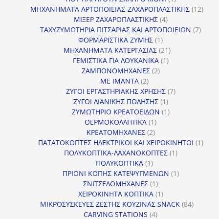
προϊόν
12
ΜΗΧΑΝΗΜΑΤΑ ΑΡΤΟΠΟΙΕΙΑΣ-ΖΑΧΑΡΟΠΛΑΣΤΙΚΗΣ
12
4
προϊ
ΜΙΞΕΡ ΖΑΧΑΡΟΠΛΑΣΤΙΚΗΣ
4
προϊόντα
7
ΤΑΧΥΖΥΜΩΤΗΡΙΑ ΠΙΤΣΑΡΙΑΣ ΚΑΙ ΑΡΤΟΠΟΙΕΙΩΝ
7
1
προϊό
ΦΟΡΜΑΡΙΣΤΙΚΑ ΖΥΜΗΣ
1
προϊόν
21
ΜΗΧΑΝΗΜΑΤΑ ΚΑΤΕΡΓΑΣΙΑΣ
21
1
προϊόντα
ΓΕΜΙΣΤΙΚΑ ΓΙΑ ΛΟΥΚΑΝΙΚΑ
1
2
προϊόν
ΖΑΜΠΟΝΟΜΗΧΑΝΕΣ
2
2
προϊόντα
ΜΕ ΙΜΑΝΤΑ
2
προϊόντα
7
ΖΥΓΟΙ ΕΡΓΑΣΤΗΡΙΑΚΗΣ ΧΡΗΣΗΣ
7
1
προϊόντα
ΖΥΓΟΙ ΛΙΑΝΙΚΗΣ ΠΩΛΗΣΗΣ
1
προϊόν
1
ΖΥΜΩΤΗΡΙΟ ΚΡΕΑΤΟΕΙΔΩΝ
1
1
προϊόν
ΘΕΡΜΟΚΟΛΛΗΤΙΚΆ
1
2
προϊόν
ΚΡΕΑΤΟΜΗΧΑΝΕΣ
2
προϊόντα
1
ΠΑΤΑΤΟΚΟΠΤΕΣ ΗΛΕΚΤΡΙΚΟΙ ΚΑΙ ΧΕΙΡΟΚΙΝΗΤΟΙ
1
1
προϊ
ΠΟΛΥΚΟΠΤΙΚΑ-ΛΑΧΑΝΟΚΟΠΤΕΣ
1
1
προϊόν
ΠΟΛΥΚΟΠΤΙΚΑ
1
προϊόν
1
ΠΡΙΟΝΙ ΚΟΠΗΣ ΚΑΤΕΨΥΓΜΕΝΩΝ
1
1
προϊόν
ΣΝΙΤΣΕΛΟΜΗΧΑΝΕΣ
1
προϊόν
1
ΧΕΙΡΟΚΙΝΗΤΑ ΚΟΠΤΙΚΑ
1
προϊόν
84
ΜΙΚΡΟΣΥΣΚΕΥΕΣ ΖΕΣΤΗΣ ΚΟΥΖΙΝΑΣ SNACK
84
4
προϊόντ
CARVING STATIONS
4