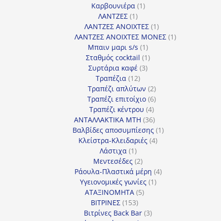
προϊόντα
1
Καρβουνιέρα
1
1
προϊόν
ΛΑΝΤΖΕΣ
1
προϊόν
1
ΛΑΝΤΖΕΣ ΑΝΟΙΧΤΕΣ
1
προϊόν
1
ΛΑΝΤΖΕΣ ΑΝΟΙΧΤΕΣ ΜΟΝΕΣ
1
1
προϊόν
Μπαιν μαρι s/s
1
προϊόν
1
Σταθμός cocktail
1
3
προϊόν
Συρτάρια καφέ
3
12
προϊόντα
Τραπέζια
12
προϊόντα
2
Τραπέζι απλύτων
2
προϊόντα
6
Τραπέζι επιτοίχιο
6
4
προϊόντα
Τραπέζι κέντρου
4
προϊόντα
36
ΑΝΤΑΛΛΑΚΤΙΚΑ MTH
36
προϊόντα
1
Βαλβίδες αποσυμπίεσης
1
4
προϊόν
Κλείστρα-Κλειδαριές
4
1
προϊόντα
Λάστιχα
1
προϊόν
2
Μεντεσέδες
2
προϊόντα
4
Ράουλα-Πλαστικά μέρη
4
1
προϊόντα
Υγειονομικές γωνίες
1
5
προϊόν
ΑΤΑΞΙΝΟΜΗΤΑ
5
153
προϊόντα
ΒΙΤΡΙΝΕΣ
153
προϊόντα
3
Βιτρίνες Back Bar
3