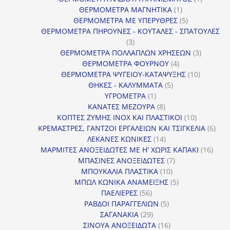
1
προϊόν
ΘΕΡΜΟΜΕΤΡΑ ΜΑΓΝΗΤΙΚΑ
1
προϊόν
5
ΘΕΡΜΟΜΕΤΡΑ ΜΕ ΥΠΕΡΥΘΡΕΣ
5
προϊόντα
ΘΕΡΜΟΜΕΤΡΑ ΠΗΡΟΥΝΕΣ - ΚΟΥΤΑΛΕΣ - ΣΠΑΤΟΥΛΕΣ
3
3
προϊόντα
3
ΘΕΡΜΟΜΕΤΡΑ ΠΟΛΛΑΠΛΩΝ ΧΡΗΣΕΩΝ
3
4
προϊόντ
ΘΕΡΜΟΜΕΤΡΑ ΦΟΥΡΝΟΥ
4
προϊόντα
10
ΘΕΡΜΟΜΕΤΡΑ ΨΥΓΕΙΟΥ-ΚΑΤΑΨΥΞΗΣ
10
5
προϊόντα
ΘΗΚΕΣ - ΚΑΛΥΜΜΑΤΑ
5
1
προϊόντα
ΥΓΡΟΜΕΤΡΑ
1
προϊόν
8
ΚΑΝΑΤΕΣ ΜΕΖΟΥΡΑ
8
προϊόντα
10
ΚΟΠΤΕΣ ΖΥΜΗΣ INOX ΚΑΙ ΠΛΑΣΤΙΚΟΙ
10
προϊόντα
6
ΚΡΕΜΑΣΤΡΕΣ, ΓΑΝΤΖΟΙ ΕΡΓΑΛΕΙΩΝ ΚΑΙ ΤΣΙΓΚΕΛΙΑ
6
14
προϊ
ΛΕΚΑΝΕΣ ΚΩΝΙΚΕΣ
14
προϊόντα
16
ΜΑΡΜΙΤΕΣ ΑΝΟΞΕΙΔΩΤΕΣ ΜΕ Η' ΧΩΡΙΣ ΚΑΠΑΚΙ
16
7
προϊ
ΜΠΑΣΙΝΕΣ ΑΝΟΞΕΙΔΩΤΕΣ
7
10
προϊόντα
ΜΠΟΥΚΑΛΙΑ ΠΛΑΣΤΙΚΑ
10
προϊόντα
5
ΜΠΩΛ ΚΩΝΙΚΑ ΑΝΑΜΕΙΞΗΣ
5
56
προϊόντα
ΠΑΕΛΙΕΡΕΣ
56
προϊόντα
5
ΡΑΒΔΟΙ ΠΑΡΑΓΓΕΛΙΩΝ
5
29
προϊόντα
ΣΑΓΑΝΑΚΙΑ
29
προϊόντα
16
ΣΙΝΟΥΑ ΑΝΟΞΕΙΔΩΤΑ
16