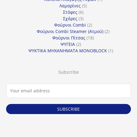
5
προϊόν
Λαμαρίνες
5
6
προϊόντα
Στόφες
6
προϊόντα
3
Σχάρες
3
προϊόντα
2
Φούρνοι Combi
2
προϊόντα
2
Φούρνοι Combi Steamer (Ατμού)
2
18
προϊόντα
Φούρνοι Πίτσας
18
2
προϊόντα
ΨΥΓΕΙΑ
2
προϊόντα
1
ΨΥΚΤΙΚΑ ΜΗΧΑΝΗΜΑΤΑ MONOBLOCK
1
προϊόν
Subscribe
SUBSCRIBE