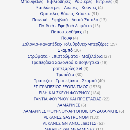
προϊόντα
8
Μπουφέδες - Βιβλιοθήκες - Ραφιέρες - Βιτρίνες
8
4
προϊό
Ξαπλώστρες - Αιώρες - Κούνιες
4
31
προϊόντα
Ομπρέλες-Βάσεις-Κιόσκια
31
προϊόντα
13
Παιδικά - Εφηβικά - Λοιπά Έπιπλα
13
13
προϊόντα
Παιδικό - Εφηβικό Δωμάτιο
13
1
προϊόντα
Παπουτσοθήκες
1
4
προϊόν
Πουφ
4
προϊόντα
29
Σαλόνια-Καναπέδες-Πολυθρόνες-Μπερζέρες
29
30
προϊόν
Σκαμπό
30
προϊόντα
27
Στρώματα - Επιστρώματα - Μαξιλάρια
27
18
προϊόντα
Τραπεζάκια Σαλονιού & Βοηθητικά
18
3
προϊόντα
Τραπεζαρίες Set
3
30
προϊόντα
Τραπέζια
30
προϊόντα
40
Τραπέζια - Τραπεζάκια - Σκαμπό
40
1536
προϊόντα
ΕΠΙΤΡΑΠΕΖΙΟΣ ΕΞΟΠΛΙΣΜΟΣ
1536
184
προϊόντα
ΕΙΔΗ ΚΑΙ ΣΚΕΥΗ ΦΟΥΡΝΟΥ
184
προϊόντα
22
ΓΑΝΤΙΑ ΦΟΥΡΝΟΥ ΚΑΙ ΠΡΟΣΤΑΣΙΑΣ
22
6
προϊόντα
ΛΑΜΑΡΙΝΕΣ
6
προϊόντα
6
ΛΑΜΑΡΙΝΕΣ ΦΟΥΡΝΟΥ-ΑΡΤΟΠΟΙΕΙΟΥ-ΖΑΧΑΡ/ΚΗΣ
6
130
προ
ΛΕΚΑΝΕΣ GASTRONOM
130
προϊόντα
63
ΛΕΚΑΝΕΣ GN ΑΝΟΞΕΙΔΩΤΕΣ
63
11
προϊόντα
ΛΕΚΑΝΕΣ GN ΜΕΛΑΜΙΝΗΣ
11