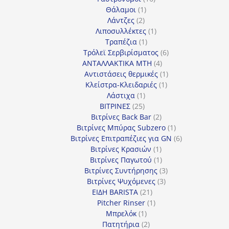
1
προϊόντα
Θάλαμοι
1
2
προϊόν
Λάντζες
2
προϊόντα
1
Λιποσυλλέκτες
1
1
προϊόν
Τραπέζια
1
προϊόν
6
Τρόλεϊ Σερβιρίσματος
6
4
προϊόντα
ΑΝΤΑΛΛΑΚΤΙΚΑ MTH
4
προϊόντα
1
Αντιστάσεις θερμικές
1
1
προϊόν
Κλείστρα-Κλειδαριές
1
1
προϊόν
Λάστιχα
1
25
προϊόν
ΒΙΤΡΙΝΕΣ
25
προϊόντα
2
Βιτρίνες Back Bar
2
προϊόντα
1
Βιτρίνες Mπύρας Subzero
1
προϊόν
6
Βιτρίνες Επιτραπέζιες για GN
6
1
προϊόντα
Βιτρίνες Κρασιών
1
προϊόν
1
Βιτρίνες Παγωτού
1
προϊόν
3
Βιτρίνες Συντήρησης
3
3
προϊόντα
Βιτρίνες Ψυχόμενες
3
21
προϊόντα
ΕΙΔΗ BARISTA
21
προϊόντα
1
Pitcher Rinser
1
1
προϊόν
Μπρελόκ
1
προϊόν
2
Πατητήρια
2