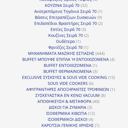
32
προϊόντα
ΚΟΥΖΙΝΑ Σειρά 70
32
προϊόντα
1
Ανατρεπόμενα Τηγάνια Σειρά 70
1
9
προϊόν
Βάσεις Επιτραπέζιων Συσκευών
9
προϊόντα
2
Επιδαπέδιοι Βραστήρες Σειρά 70
2
3
προϊόντα
Εστίες Σειρά 70
3
προϊόντα
2
Κουζίνες Σειρά 70
2
1
προϊόντα
Ουδέτερα
1
προϊόν
1
Φριτέζες Σειρά 70
1
προϊόν
444
ΜΗΧΑΝΗΜΑΤΑ ΜΑΖΙΚΗΣ ΕΣΤΙΑΣΗΣ
444
προϊόντα
4
BUFFET-ΜΠΟΥΦΕ ΕΠΙΠΛΑ 'Η ΕΝΤΟΙΧΙΖΟΜΕΝΑ
4
1
προϊόν
BUFFET ΕΝΤΟΙΧΙΖΟΜΕΝΑ
1
προϊόν
3
BUFFET ΘΕΡΜΑΙΝΟΜΕΝΑ
3
προϊόντα
15
EXCLUSIVE ΣΥΣΚΕΥΕΣ & SOUS VIDE COOKING
15
6
προϊόν
SOUS VIDE COOKERS
6
προϊόντα
1
ΑΦΥΓΡΑΝΤΗΡΕΣ ΑΠΟΞΗΡΑΝΤΕΣ ΤΡΟΦΙΜΩΝ
1
8
προϊόν
ΣΥΣΚΕΥΑΣΤΙΚΑ ΕΝ ΚΕΝΩ VACUUM
8
40
προϊόντα
ΑΠΟΘΗΚΕΥΣΗ & ΜΕΤΑΦΟΡΑ
40
3
προϊόντα
ΔΙΣΚΟΙ ΓΙΑ ΖΥΜΑΡΙΑ
3
προϊόντα
12
ΙΣΟΘΕΡΜΙΚΑ ΚΙΒΩΤΙΑ
12
4
προϊόντα
ΙΣΟΘΕΡΜΙΚΟΙ ΔΙΣΚΟΙ
4
προϊόντα
1
ΚΑΡΟΤΣΙΑ ΓΕΝΙΚΗΣ ΧΡΗΣΗΣ
1