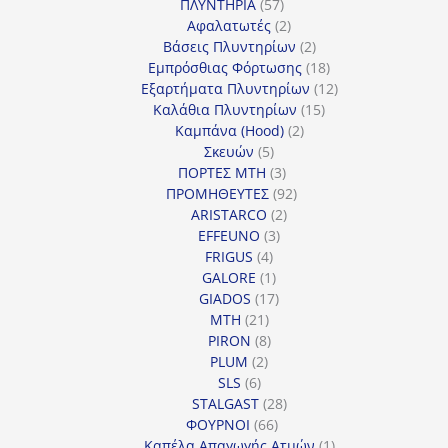
57
προϊόντα
ΠΛΥΝΤΗΡΙΑ
57
προϊόντα
2
Αφαλατωτές
2
προϊόντα
2
Βάσεις Πλυντηρίων
2
προϊόντα
18
Εμπρόσθιας Φόρτωσης
18
προϊόντα
12
Εξαρτήματα Πλυντηρίων
12
15
προϊόντα
Καλάθια Πλυντηρίων
15
2
προϊόντα
Καμπάνα (Hood)
2
5
προϊόντα
Σκευών
5
προϊόντα
3
ΠΟΡΤΕΣ MTH
3
προϊόντα
92
ΠΡΟΜΗΘΕΥΤΕΣ
92
2
προϊόντα
ARISTARCO
2
3
προϊόντα
EFFEUNO
3
4
προϊόντα
FRIGUS
4
προϊόντα
1
GALORE
1
προϊόν
17
GIADOS
17
21
προϊόντα
MTH
21
προϊόντα
8
PIRON
8
2
προϊόντα
PLUM
2
6
προϊόντα
SLS
6
προϊόντα
28
STALGAST
28
66
προϊόντα
ΦΟΥΡΝΟΙ
66
προϊόντα
1
Καπέλα Απαγωγής Ατμών
1