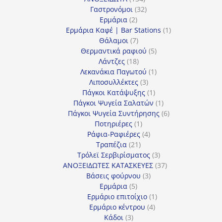
προϊόντα
32
Γαστρονόμοι
32
2
προϊόντα
Ερμάρια
2
προϊόντα
1
Ερμάρια Καφέ | Bar Stations
1
7
προϊόν
Θάλαμοι
7
προϊόντα
5
Θερμαντικά ραφιού
5
18
προϊόντα
Λάντζες
18
προϊόντα
1
Λεκανάκια Παγωτού
1
3
προϊόν
Λιποσυλλέκτες
3
προϊόντα
1
Πάγκοι Κατάψυξης
1
προϊόν
1
Πάγκοι Ψυγεία Σαλατών
1
προϊόν
6
Πάγκοι Ψυγεία Συντήρησης
6
1
προϊόντα
Ποτηριέρες
1
προϊόν
4
Ράφια-Ραφιέρες
4
21
προϊόντα
Τραπέζια
21
προϊόντα
3
Τρόλεϊ Σερβιρίσματος
3
προϊόντα
37
ΑΝΟΞΕΙΔΩΤΕΣ ΚΑΤΑΣΚΕΥΕΣ
37
3
προϊόντα
Βάσεις φούρνου
3
5
προϊόντα
Ερμάρια
5
προϊόντα
1
Ερμάριο επιτοίχιο
1
4
προϊόν
Ερμάριο κέντρου
4
3
προϊόντα
Κάδοι
3