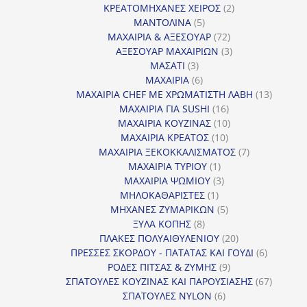
2
προϊόντα
ΚΡΕΑΤΟΜΗΧΑΝΕΣ ΧΕΙΡΟΣ
2
5
προϊόντα
ΜΑΝΤΟΛΙΝΑ
5
προϊόντα
72
ΜΑΧΑΙΡΙΑ & ΑΞΕΣΟΥΑΡ
72
προϊόντα
3
ΑΞΕΣΟΥΑΡ ΜΑΧΑΙΡΙΩΝ
3
3
προϊόντα
ΜΑΣΑΤΙ
3
προϊόντα
6
ΜΑΧΑΙΡΙΑ
6
προϊόντα
13
ΜΑΧΑΙΡΙΑ CHEF ΜΕ ΧΡΩΜΑΤΙΣΤΗ ΛΑΒΗ
13
16
προϊόντ
ΜΑΧΑΙΡΙΑ ΓΙΑ SUSHI
16
προϊόντα
10
ΜΑΧΑΙΡΙΑ ΚΟΥΖΙΝΑΣ
10
10
προϊόντα
ΜΑΧΑΙΡΙΑ ΚΡΕΑΤΟΣ
10
προϊόντα
7
ΜΑΧΑΙΡΙΑ ΞΕΚΟΚΚΑΛΙΣΜΑΤΟΣ
7
1
προϊόντα
ΜΑΧΑΙΡΙΑ ΤΥΡΙΟΥ
1
προϊόν
3
ΜΑΧΑΙΡΙΑ ΨΩΜΙΟΥ
3
1
προϊόντα
ΜΗΛΟΚΑΘΑΡΙΣΤΕΣ
1
προϊόν
5
ΜΗΧΑΝΕΣ ΖΥΜΑΡΙΚΩΝ
5
8
προϊόντα
ΞΥΛΑ ΚΟΠΗΣ
8
προϊόντα
20
ΠΛΑΚΕΣ ΠΟΛΥΑΙΘΥΛΕΝΙΟΥ
20
προϊόντα
6
ΠΡΕΣΣΕΣ ΣΚΟΡΔΟΥ - ΠΑΤΑΤΑΣ ΚΑΙ ΓΟΥΔΙ
6
9
προϊόντα
ΡΟΔΕΣ ΠΙΤΣΑΣ & ΖΥΜΗΣ
9
προϊόντα
67
ΣΠΑΤΟΥΛΕΣ ΚΟΥΖΙΝΑΣ ΚΑΙ ΠΑΡΟΥΣΙΑΣΗΣ
67
6
προϊόντ
ΣΠΑΤΟΥΛΕΣ NYLON
6