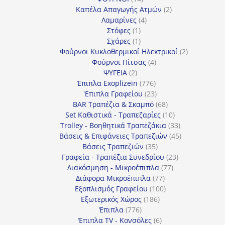
προϊόντα
2
Καπέλα Απαγωγής Ατμών
2
4
προϊόντα
Λαμαρίνες
4
1
προϊόντα
Στόφες
1
προϊόν
1
Σχάρες
1
προϊόν
2
Φούρνοι Κυκλοθερμικοί Ηλεκτρικοί
2
4
προϊόντα
Φούρνοι Πίτσας
4
2
προϊόντα
ΨΥΓΕΙΑ
2
προϊόντα
776
Έπιπλα Exoplizein
776
προϊόντα
23
'Επιπλα Γραφείου
23
προϊόντα
68
BAR Τραπέζια & Σκαμπό
68
προϊόντα
10
Set Καθιστικά - Τραπεζαρίες
10
προϊόντα
33
Trolley - Βοηθητικά Τραπεζάκια
33
προϊόντα
45
Βάσεις & Επιφάνειες Τραπεζιών
45
35
προϊόντα
Βάσεις Τραπεζιών
35
προϊόντα
23
Γραφεία - Τραπέζια Συνεδρίου
23
77
προϊόντα
Διακόσμηση - Μικροέπιπλα
77
77
προϊόντα
Διάφορα Μικροέπιπλα
77
προϊόντα
100
Εξοπλισμός Γραφείου
100
186
προϊόντα
Εξωτερικός Χώρος
186
776
προϊόντα
Έπιπλα
776
προϊόντα
6
Έπιπλα TV - Κονσόλες
6