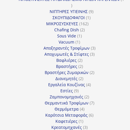
1
προϊόν
9
ΝΙΠΤΗΡΕΣ ΥΓΙΕΙΝΗΣ
9
1
προϊόντα
ΣΚΟΥΠΙΔΟΦΑΓΟΙ
1
162
προϊόν
ΜΙΚΡΟΣΥΣΚΕΥΕΣ
162
2
προϊόντα
Chafing Dish
2
1
προϊόντα
Sous Vide
1
1
προϊόν
Vacuum
1
προϊόν
3
Αποξηραντές Τροφίμων
3
3
προϊόντα
Αποχυμωτές & Στίφτες
3
2
προϊόντα
Βαφλιέρες
2
προϊόντα
2
Βραστήρες
2
προϊόντα
2
Βραστήρες Ζυμαρικών
2
2
προϊόντα
Διανεμητές
2
προϊόντα
4
Εργαλεία Κουζίνας
4
9
προϊόντα
Εστίες
9
προϊόντα
2
Ζαμπονομηχανές
2
προϊόντα
7
Θερμαντικά Τροφίμων
7
4
προϊόντα
Θερμόμετρα
4
προϊόντα
6
Καρότσια Μεταφοράς
6
1
προϊόντα
Καφετιέρες
1
προϊόν
3
Κρεατομηχανές
3