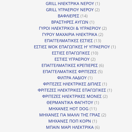
προϊόντα
1
GRILL ΗΛΕΚΤΡΙΚΑ ΝΕΡΟΥ
1
2
προϊόν
GRILL ΥΓΡΑΕΡΙΟΥ ΝΕΡΟΥ
2
14
προϊόντα
ΒΑΦΛΙΕΡΕΣ
14
προϊόντα
1
ΒΡΑΣΤΗΡΕΣ ΑΥΓΩΝ
1
προϊόν
2
ΓΥΡΟΙ ΗΛΕΚΤΡΙΚΟΙ & ΥΓΡΑΕΡΙΟΥ
2
2
προϊόντα
ΓΥΡΟΥ ΜΑΧΑΙΡΙΑ ΗΛΕΚΤΡΙΚΑ
2
13
προϊόντα
ΕΠΑΓΓΕΛΜΑΤΙΚΕΣ ΕΣΤΙΕΣ
13
προϊόντα
1
ΕΣΤΙΕΣ WOK ΕΠΑΓΩΓΙΚΕΣ Η' ΥΓΡΑΕΡΙΟΥ
1
10
προϊόν
ΕΣΤΙΕΣ ΕΠΑΓΩΓΙΚΕΣ
10
2
προϊόντα
ΕΣΤΙΕΣ ΥΓΡΑΕΡΙΟΥ
2
προϊόντα
6
ΕΠΑΓΓΕΛΜΑΤΙΚΕΣ ΚΡΕΠΙΕΡΕΣ
6
5
προϊόντα
ΕΠΑΓΓΕΛΜΑΤΙΚΕΣ ΦΡΙΤΕΖΕΣ
5
1
προϊόντα
ΦΙΛΤΡΑ ΛΑΔΙΟΥ
1
προϊόν
1
ΦΡΙΤΕΖΕΣ ΗΛΕΚΤΡΙΚΕΣ ΔΙΠΛΕΣ
1
προϊόν
1
ΦΡΙΤΕΖΕΣ ΗΛΕΚΤΡΙΚΕΣ ΕΠΑΓΩΓΙΚΕΣ
1
2
προϊόν
ΦΡΙΤΕΖΕΣ ΗΛΕΚΤΡΙΚΕΣ ΜΟΝΕΣ
2
1
προϊόντα
ΘΕΡΜΑΝΤΙΚΑ ΦΑΓΗΤΟΥ
1
11
προϊόν
ΜΗΧΑΝΕΣ HOT DOG
11
προϊόντα
2
ΜΗΧΑΝΕΣ ΓΙΑ ΜΑΛΛΙ ΤΗΣ ΓΡΙΑΣ
2
1
προϊόντα
ΜΗΧΑΝΕΣ ΠΟΠ ΚΟΡΝ
1
προϊόν
6
ΜΠΑΙΝ ΜΑΡΙ ΗΛΕΚΤΡΙΚΑ
6