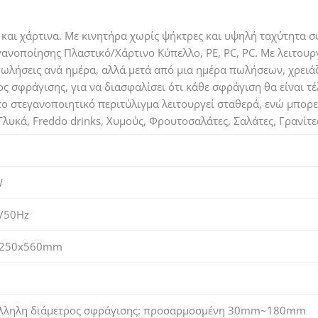
αι χάρτινα. Με κινητήρα χωρίς ψήκτρες και υψηλή ταχύτητα σ
νοποίησης Πλαστικό/Χάρτινο Κύπελλο, PE, PC, PC. Με λειτουρ
 πωλήσεις ανά ημέρα, αλλά μετά από μια ημέρα πωλήσεων, χρει
ς σφράγισης, για να διασφαλίσει ότι κάθε σφράγιση θα είναι τ
 το στεγανοποιητικό περιτύλιγμα λειτουργεί σταθερά, ενώ μπορε
Γλυκά, Freddo drinks, Χυμούς, Φρουτοσαλάτες, Σαλάτες, Γρανίτες,
W
/50Hz
x250x560mm
λληλη διάμετρος σφράγισης: προσαρμοσμένη 30mm~180mm