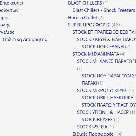
1
(Επισκευης)
BLAST CHILLERS
1
προϊόν
ροϊοντων
Blast Chillers / Shock Freezers
2
ωμης
Horeca Outlet
2
προϊόντα
46
τολης
SUPER ΠΡΟΣΦΟΡΕΣ
46
προϊόντ
γελιας
STOCK ΕΠΙΤΡΑΠΕΖΙΟΣ ΕΞΟΠΛ
– Πολιτικη Απορρητου
STOCK ΣΚΕΥΗ & ΕΙΔΗ ΠΑΡΟ
2
STOCK ΠΟΡΣΕΛΑΝΗ
2
4
πρ
STOCK ΜΗΧΑΝΗΜΑΤΑ
4
προϊ
STOCK ΜΗΧΑΝΕΣ ΠΑΡΑΓΩΓ
1
1
προϊόν
STOCK ΠΟΥ ΠΑΡΑΓΟΥΝ Σ
1
ΠΑΓΑΚΙ
1
προϊόν
1
STOCK ΜΙΚΡΟΣΥΣΚΕΥΕΣ
1
π
STOCK GRILL ΗΛΕΚΤΡΙΚΑ
STOCK ΠΛΑΤΩ ΥΓΡΑΕΡΙΟΥ
STOCK ΥΓΙΕΙΝΗ & HACCP
1
1
STOCK ΒΡΥΣΕΣ
1
1
προϊόν
STOCK ΨΥΓΕΙΑ
1
προϊόν
14
Ειδικές Προσφορές
14