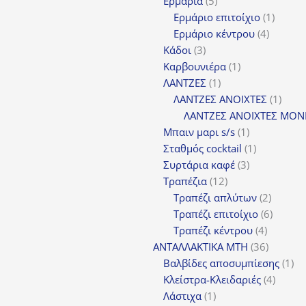
5
προϊόντα
Ερμάρια
5
προϊόντα
1
Ερμάριο επιτοίχιο
1
4
προϊόν
Ερμάριο κέντρου
4
3
προϊόντ
Κάδοι
3
προϊόντα
1
Καρβουνιέρα
1
1
προϊόν
ΛΑΝΤΖΕΣ
1
προϊόν
1
ΛΑΝΤΖΕΣ ΑΝΟΙΧΤΕΣ
1
προϊ
ΛΑΝΤΖΕΣ ΑΝΟΙΧΤΕΣ ΜΟΝ
1
Μπαιν μαρι s/s
1
προϊόν
1
Σταθμός cocktail
1
3
προϊόν
Συρτάρια καφέ
3
12
προϊόντα
Τραπέζια
12
προϊόντα
2
Τραπέζι απλύτων
2
προϊόν
6
Τραπέζι επιτοίχιο
6
4
προϊόν
Τραπέζι κέντρου
4
προϊόντ
36
ΑΝΤΑΛΛΑΚΤΙΚΑ MTH
36
προϊόντ
1
Βαλβίδες αποσυμπίεσης
1
4
πρ
Κλείστρα-Κλειδαριές
4
1
προϊόν
Λάστιχα
1