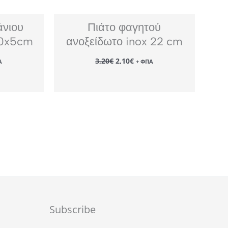
νιου
Πιάτο φαγητού
10x5cm
ανοξείδωτο inox 22 cm
Original
Η
3,20
€
2,10
€
Α
+ ΦΠΑ
ουσα
price
τρέχουσα
was:
τιμή
:
3,20€.
είναι:
.
2,10€.
Subscribe