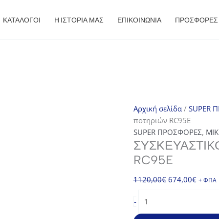
ΚΑΤΑΛΟΓΟΙ
Η ΙΣΤΟΡΙΑ ΜΑΣ
ΕΠΙΚΟΙΝΩΝΙΑ
ΠΡΟΣΦΟΡΈΣ
Αρχική σελίδα
/
SUPER 
ποτηριών RC95E
SUPER ΠΡΟΣΦΟΡΕΣ
,
ΜΙΚ
ΣΥΣΚΕΥΑΣΤΙΚ
RC95E
Original
Η
1120,00
€
674,00
€
+ ΦΠΑ
price
τρέχο
Συσκευαστικό
-
was:
τιμή
πλαστικών
1120,00€.
είναι:
ποτηριών