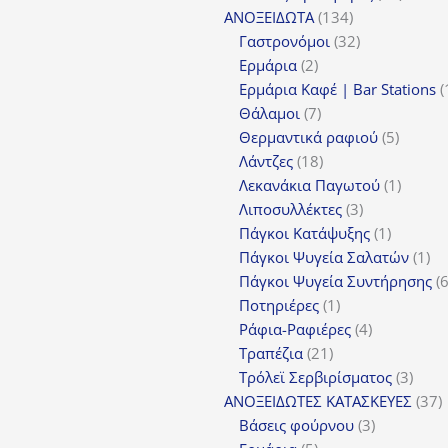
134
προϊόν
ΑΝΟΞΕΙΔΩΤΑ
134
προϊόντα
32
Γαστρονόμοι
32
2
προϊόντα
Ερμάρια
2
προϊόντα
Ερμάρια Καφέ | Bar Stations
7
Θάλαμοι
7
προϊόντα
5
Θερμαντικά ραφιού
5
18
προϊόν
Λάντζες
18
προϊόντα
1
Λεκανάκια Παγωτού
1
3
προϊόν
Λιποσυλλέκτες
3
προϊόντα
1
Πάγκοι Κατάψυξης
1
προϊόν
1
Πάγκοι Ψυγεία Σαλατών
1
πρ
Πάγκοι Ψυγεία Συντήρησης
1
Ποτηριέρες
1
προϊόν
4
Ράφια-Ραφιέρες
4
21
προϊόντα
Τραπέζια
21
προϊόντα
3
Τρόλεϊ Σερβιρίσματος
3
προϊ
3
ΑΝΟΞΕΙΔΩΤΕΣ ΚΑΤΑΣΚΕΥΕΣ
37
3
π
Βάσεις φούρνου
3