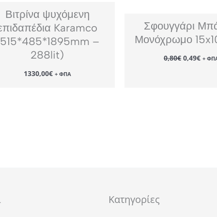
Βιτρίνα ψυχόμενη
Σφουγγάρι Μπά
επιδαπέδια Karamco
Μονόχρωμο 15x
(515*485*1895mm –
288lit)
Original
Η
0,80
€
0,49
€
+ ΦΠ
price
τρέχ
was:
τιμή
1330,00
€
+ ΦΠΑ
0,80€.
είναι
0,49€
ι
Κατηγορίες