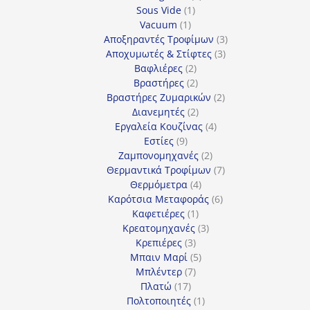
1
προϊόντα
Sous Vide
1
1
προϊόν
Vacuum
1
προϊόν
3
Αποξηραντές Τροφίμων
3
3
προϊόντα
Αποχυμωτές & Στίφτες
3
2
προϊόντα
Βαφλιέρες
2
προϊόντα
2
Βραστήρες
2
προϊόντα
2
Βραστήρες Ζυμαρικών
2
2
προϊόντα
Διανεμητές
2
προϊόντα
4
Εργαλεία Κουζίνας
4
9
προϊόντα
Εστίες
9
προϊόντα
2
Ζαμπονομηχανές
2
προϊόντα
7
Θερμαντικά Τροφίμων
7
4
προϊόντα
Θερμόμετρα
4
προϊόντα
6
Καρότσια Μεταφοράς
6
1
προϊόντα
Καφετιέρες
1
προϊόν
3
Κρεατομηχανές
3
3
προϊόντα
Κρεπιέρες
3
προϊόντα
5
Μπαιν Μαρί
5
7
προϊόντα
Μπλέντερ
7
17
προϊόντα
Πλατώ
17
προϊόντα
1
Πολτοποιητές
1