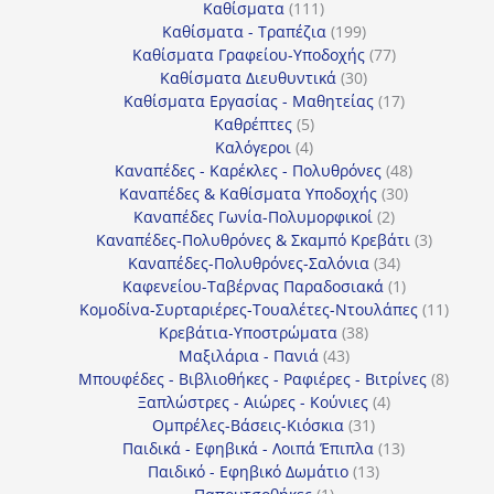
111
προϊόντα
Καθίσματα
111
προϊόντα
199
Καθίσματα - Τραπέζια
199
προϊόντα
77
Καθίσματα Γραφείου-Υποδοχής
77
30
προϊόντα
Καθίσματα Διευθυντικά
30
προϊόντα
17
Καθίσματα Εργασίας - Μαθητείας
17
5
προϊόντα
Καθρέπτες
5
4
προϊόντα
Καλόγεροι
4
προϊόντα
48
Καναπέδες - Καρέκλες - Πολυθρόνες
48
30
προϊόντα
Καναπέδες & Καθίσματα Υποδοχής
30
2
προϊόντα
Καναπέδες Γωνία-Πολυμορφικοί
2
προϊόντα
3
Καναπέδες-Πολυθρόνες & Σκαμπό Κρεβάτι
3
34
προϊόντ
Καναπέδες-Πολυθρόνες-Σαλόνια
34
προϊόντα
1
Καφενείου-Ταβέρνας Παραδοσιακά
1
προϊόν
11
Κομοδίνα-Συρταριέρες-Τουαλέτες-Ντουλάπες
11
38
προϊόν
Κρεβάτια-Υποστρώματα
38
43
προϊόντα
Μαξιλάρια - Πανιά
43
προϊόντα
8
Μπουφέδες - Βιβλιοθήκες - Ραφιέρες - Βιτρίνες
8
4
προϊό
Ξαπλώστρες - Αιώρες - Κούνιες
4
31
προϊόντα
Ομπρέλες-Βάσεις-Κιόσκια
31
προϊόντα
13
Παιδικά - Εφηβικά - Λοιπά Έπιπλα
13
13
προϊόντα
Παιδικό - Εφηβικό Δωμάτιο
13
1
προϊόντα