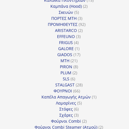
Καλάθια Πλυντηρίων
15
2
προϊόντα
Καμπάνα (Hood)
2
5
προϊόντα
Σκευών
5
προϊόντα
3
ΠΟΡΤΕΣ MTH
3
προϊόντα
92
ΠΡΟΜΗΘΕΥΤΕΣ
92
2
προϊόντα
ARISTARCO
2
3
προϊόντα
EFFEUNO
3
4
προϊόντα
FRIGUS
4
προϊόντα
1
GALORE
1
προϊόν
17
GIADOS
17
21
προϊόντα
MTH
21
προϊόντα
8
PIRON
8
2
προϊόντα
PLUM
2
6
προϊόντα
SLS
6
προϊόντα
28
STALGAST
28
66
προϊόντα
ΦΟΥΡΝΟΙ
66
προϊόντα
1
Καπέλα Απαγωγής Ατμών
1
5
προϊόν
Λαμαρίνες
5
6
προϊόντα
Στόφες
6
προϊόντα
3
Σχάρες
3
προϊόντα
2
Φούρνοι Combi
2
προϊόντα
2
Φούρνοι Combi Steamer (Ατμού)
2