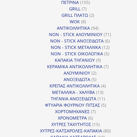
155
ΠΕΤΡΙΝΑ
155
7
προϊόντα
GRILL
7
προϊόντα
2
GRILL ΠΛΑΤΩ
2
8
προϊόντα
WOK
8
προϊόντα
94
ΑΝΤΙΚΟΛΛΗΤΙΚΑ
94
προϊόντα
71
NON - STICK ΑΛΟΥΜΙΝΙΟΥ
71
6
προϊόντα
NON - STICK ΑΝΟΞΕΙΔΩΤΑ
6
12
προϊόντα
NON - STICK ΜΕΤΑΛΛΙΚΑ
12
5
προϊόντα
NON - STICK ΟΙΚΟΛΟΓΙΚΑ
5
9
προϊόντα
ΚΑΠΑΚΙΑ ΤΗΓΑΝΙΟΥ
9
προϊόντα
7
ΚΕΡΑΜΙΚΑ ΑΝΤΙΚΟΛΛΗΤΙΚΑ
7
2
προϊόντα
ΑΛΟΥΜΙΝΙΟΥ
2
προϊόντα
5
ΑΝΟΞΕΙΔΩΤΑ
5
προϊόντα
4
ΚΡΕΠΑΣ ΑΝΤΙΚΟΛΛΗΤΙΚΑ
4
13
προϊόντα
ΜΕΤΑΛΛΙΚΑ - ΧΑΛΥΒΑ
13
προϊόντα
11
ΤΗΓΑΝΙΑ ΑΝΟΞΕΙΔΩΤΑ
11
προϊόντα
5
ΦΤΥΑΡΙΑ ΦΟΥΡΝΟΥ ΠΙΤΣΑΣ
5
7
προϊόντα
ΧΟΡΤΟΜΗΧΑΝΕΣ
7
6
προϊόντα
ΧΡΟΝΟΜΕΤΡΑ
6
προϊόντα
15
ΧΥΤΡΕΣ ΤΑΧΥΤΗΤΟΣ
15
προϊόντα
80
ΧΥΤΡΕΣ-ΚΑΤΣΑΡΟΛΕΣ-ΚΑΠΑΚΙΑ
80
18
προϊόντα