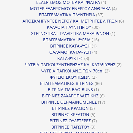
προϊόν
4
ΕΞΑΕΡΙΣΜΟΣ ΜΟΤΕΡ ΚΑΙ ΦΙΛΤΡΑ
4
προϊόντα
4
ΜΟΤΕΡ ΕΞΑΕΡΙΣΜΟΥ ΕΝΕΡΓΟΥ ΑΝΘΡΑΚΑ
4
37
προϊόντ
ΕΠΑΓΓΕΛΜΑΤΙΚΑ ΠΛΥΝΤΗΡΙΑ
37
προϊόντα
6
ΑΠΟΣΚΛΗΡΥΝΤΕΣ ΝΕΡΟΥ ΚΑΙ ΜΕΤΡΗΤΕΣ ΛΙΤΡΩΝ
6
30
προϊ
ΚΑΛΑΘΙΑ ΠΛΥΝΤΗΡΙΟΥ
30
προϊόντα
1
ΣΤΕΓΝΩΤΙΚΑ - ΓΥΑΛΙΣΤΙΚΑ ΜΑΧΑΙΡ/ΝΩΝ
1
16
προϊόν
ΕΠΑΓΓΕΛΜΑΤΙΚΑ ΨΥΓΕΙΑ
16
1
προϊόντα
ΒΙΤΡΙΝΕΣ ΚΑΤΑΨΥΞΗ
1
προϊόν
4
ΘΑΛΑΜΟΙ ΚΑΤΑΨΥΞΗ
4
3
προϊόντα
ΚΑΤΑΨΥΚΤΕΣ
3
προϊόντα
2
ΨΥΓΕΙΑ ΠΑΓΚΟΙ ΣΥΝΤΗΡΗΣΗΣ ΚΑΙ ΚΑΤΑΨΥΞΗΣ
2
2
προϊό
ΨΥΓΕΙΑ ΠΑΓΚΟΙ ΑΝΩ ΤΩΝ 70cm
2
2
προϊόντα
ΨΥΓΕΙΟ ΣΚΟΥΠΙΔΙΩΝ
2
προϊόντα
86
ΕΠΑΓΓΕΛΜΑΤΙΚΕΣ ΒΙΤΡΙΝΕΣ
86
1
προϊόντα
ΒΙΤΡΙΝΑ ΓΙΑ BAO BUNS
1
προϊόν
6
ΒΙΤΡΙΝΕΣ ΖΑΧΑΡΟΠΛΑΣΤΙΚΗΣ
6
προϊόντα
17
ΒΙΤΡΙΝΕΣ ΘΕΡΜΑΙΝΟΜΕΝΕΣ
17
3
προϊόντα
ΒΙΤΡΙΝΕΣ ΚΡΑΣΙΩΝ
3
προϊόντα
5
ΒΙΤΡΙΝΕΣ ΚΡΕΑΤΩΝ
5
προϊόντα
7
ΒΙΤΡΙΝΕΣ ΟΥΔΕΤΕΡΕΣ
7
9
προϊόντα
ΒΙΤΡΙΝΕΣ ΠΑΓΩΤΟΥ
9
προϊόντα
2