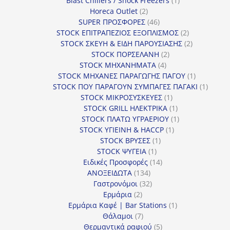
Blast Chillers / Shock Freezers
1
2
προϊόν
Horeca Outlet
2
προϊόντα
46
SUPER ΠΡΟΣΦΟΡΕΣ
46
προϊόντα
2
STOCK ΕΠΙΤΡΑΠΕΖΙΟΣ ΕΞΟΠΛΙΣΜΟΣ
2
προϊόντα
2
STOCK ΣΚΕΥΗ & ΕΙΔΗ ΠΑΡΟΥΣΙΑΣΗΣ
2
2
προϊόντα
STOCK ΠΟΡΣΕΛΑΝΗ
2
4
προϊόντα
STOCK ΜΗΧΑΝΗΜΑΤΑ
4
προϊόντα
1
STOCK ΜΗΧΑΝΕΣ ΠΑΡΑΓΩΓΗΣ ΠΑΓΟΥ
1
προϊόν
1
STOCK ΠΟΥ ΠΑΡΑΓΟΥΝ ΣΥΜΠΑΓΕΣ ΠΑΓΑΚΙ
1
1
προϊόν
STOCK ΜΙΚΡΟΣΥΣΚΕΥΕΣ
1
προϊόν
1
STOCK GRILL ΗΛΕΚΤΡΙΚΑ
1
προϊόν
1
STOCK ΠΛΑΤΩ ΥΓΡΑΕΡΙΟΥ
1
1
προϊόν
STOCK ΥΓΙΕΙΝΗ & HACCP
1
1
προϊόν
STOCK ΒΡΥΣΕΣ
1
1
προϊόν
STOCK ΨΥΓΕΙΑ
1
προϊόν
14
Ειδικές Προσφορές
14
134
προϊόντα
ΑΝΟΞΕΙΔΩΤΑ
134
προϊόντα
32
Γαστρονόμοι
32
2
προϊόντα
Ερμάρια
2
προϊόντα
1
Ερμάρια Καφέ | Bar Stations
1
7
προϊόν
Θάλαμοι
7
προϊόντα
5
Θερμαντικά ραφιού
5