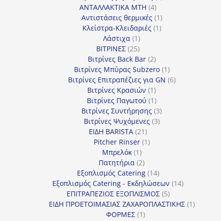
4
προϊόντα
ΑΝΤΑΛΛΑΚΤΙΚΑ MTH
4
προϊόντα
1
Αντιστάσεις θερμικές
1
1
προϊόν
Κλείστρα-Κλειδαριές
1
1
προϊόν
Λάστιχα
1
25
προϊόν
ΒΙΤΡΙΝΕΣ
25
προϊόντα
2
Βιτρίνες Back Bar
2
προϊόντα
1
Βιτρίνες Mπύρας Subzero
1
προϊόν
6
Βιτρίνες Επιτραπέζιες για GN
6
1
προϊόντα
Βιτρίνες Κρασιών
1
προϊόν
1
Βιτρίνες Παγωτού
1
προϊόν
3
Βιτρίνες Συντήρησης
3
3
προϊόντα
Βιτρίνες Ψυχόμενες
3
21
προϊόντα
ΕΙΔΗ BARISTA
21
προϊόντα
1
Pitcher Rinser
1
1
προϊόν
Μπρελόκ
1
προϊόν
2
Πατητήρια
2
προϊόντα
14
Εξοπλισμός Catering
14
προϊόντα
14
Εξοπλισμός Catering - Εκδηλώσεων
14
5
προϊόντα
ΕΠΙΤΡΑΠΕΖΙΟΣ ΕΞΟΠΛΙΣΜΟΣ
5
προϊόντα
1
ΕΙΔΗ ΠΡΟΕΤΟΙΜΑΣΙΑΣ ΖΑΧΑΡΟΠΛΑΣΤΙΚΗΣ
1
1
προϊόν
ΦΟΡΜΕΣ
1