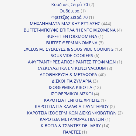
προϊόντα
2
Κουζίνες Σειρά 70
2
1
προϊόντα
Ουδέτερα
1
προϊόν
1
Φριτέζες Σειρά 70
1
προϊόν
444
ΜΗΧΑΝΗΜΑΤΑ ΜΑΖΙΚΗΣ ΕΣΤΙΑΣΗΣ
444
προϊόντα
4
BUFFET-ΜΠΟΥΦΕ ΕΠΙΠΛΑ 'Η ΕΝΤΟΙΧΙΖΟΜΕΝΑ
4
1
προϊόν
BUFFET ΕΝΤΟΙΧΙΖΟΜΕΝΑ
1
προϊόν
3
BUFFET ΘΕΡΜΑΙΝΟΜΕΝΑ
3
προϊόντα
15
EXCLUSIVE ΣΥΣΚΕΥΕΣ & SOUS VIDE COOKING
15
6
προϊόν
SOUS VIDE COOKERS
6
προϊόντα
1
ΑΦΥΓΡΑΝΤΗΡΕΣ ΑΠΟΞΗΡΑΝΤΕΣ ΤΡΟΦΙΜΩΝ
1
8
προϊόν
ΣΥΣΚΕΥΑΣΤΙΚΑ ΕΝ ΚΕΝΩ VACUUM
8
40
προϊόντα
ΑΠΟΘΗΚΕΥΣΗ & ΜΕΤΑΦΟΡΑ
40
3
προϊόντα
ΔΙΣΚΟΙ ΓΙΑ ΖΥΜΑΡΙΑ
3
προϊόντα
12
ΙΣΟΘΕΡΜΙΚΑ ΚΙΒΩΤΙΑ
12
4
προϊόντα
ΙΣΟΘΕΡΜΙΚΟΙ ΔΙΣΚΟΙ
4
προϊόντα
1
ΚΑΡΟΤΣΙΑ ΓΕΝΙΚΗΣ ΧΡΗΣΗΣ
1
προϊόν
2
ΚΑΡΟΤΣΙΑ ΓΙΑ ΚΑΛΑΘΙΑ ΠΛΥΝΤΗΡΙΟΥ
2
προϊόντα
2
ΚΑΡΟΤΣΙΑ ΙΣΟΘΕΡΜΙΚΩΝ ΔΙΣΚΩΝ/ΚΙΒΩΤΙΩΝ
2
1
προϊόν
ΚΑΡΟΤΣΙΑ ΜΕΤΑΦΟΡΑΣ ΠΙΑΤΩΝ
1
14
προϊόν
ΚΙΒΩΤΙΑ & ΤΣΑΝΤΕΣ DELIVERY
14
1
προϊόντα
ΠΑΛΕΤΕΣ
1