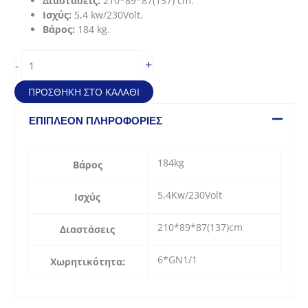
Διαστάσεις:
210*89*87(137) cm.
Ισχύς:
5,4 kw/230Volt.
Βάρος:
184 kg.
Buffet
+
-
Θερμαινόμενο
τροχήλατο
ΠΡΟΣΘΉΚΗ ΣΤΟ ΚΑΛΆΘΙ
(6*GN1/1)
ποσότητα
ΕΠΙΠΛΈΟΝ ΠΛΗΡΟΦΟΡΊΕΣ
184kg
Βάρος
5,4Kw/230Volt
Ισχύς
210*89*87(137)cm
Διαστάσεις
6*GN1/1
Χωρητικότητα: