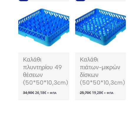
Καλάθι
Καλάθι
πλυντηρίου 49
πιάτων-μικρών
θέσεων
δίσκων
(50*50*10,3cm)
(50*50*10,3cm)
Original
Η
Original
Η
34,90
€
26,18
€
25,70
€
19,28
€
+ ΦΠΑ
+ ΦΠΑ
price
τρέχουσα
price
τρέχουσα
was:
τιμή
was:
τιμή
34,90€.
είναι:
25,70€.
είναι:
26,18€.
19,28€.