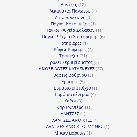
18
προϊόντα
Λάντζες
18
προϊόντα
1
Λεκανάκια Παγωτού
1
3
προϊόν
Λιποσυλλέκτες
3
προϊόντα
1
Πάγκοι Κατάψυξης
1
προϊόν
1
Πάγκοι Ψυγεία Σαλατών
1
προϊόν
6
Πάγκοι Ψυγεία Συντήρησης
6
1
προϊόντα
Ποτηριέρες
1
προϊόν
4
Ράφια-Ραφιέρες
4
21
προϊόντα
Τραπέζια
21
προϊόντα
3
Τρόλεϊ Σερβιρίσματος
3
προϊόντα
37
ΑΝΟΞΕΙΔΩΤΕΣ ΚΑΤΑΣΚΕΥΕΣ
37
3
προϊόντα
Βάσεις φούρνου
3
5
προϊόντα
Ερμάρια
5
προϊόντα
1
Ερμάριο επιτοίχιο
1
4
προϊόν
Ερμάριο κέντρου
4
3
προϊόντα
Κάδοι
3
προϊόντα
1
Καρβουνιέρα
1
1
προϊόν
ΛΑΝΤΖΕΣ
1
προϊόν
1
ΛΑΝΤΖΕΣ ΑΝΟΙΧΤΕΣ
1
προϊόν
1
ΛΑΝΤΖΕΣ ΑΝΟΙΧΤΕΣ ΜΟΝΕΣ
1
1
προϊόν
Μπαιν μαρι s/s
1