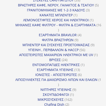
ΣΥΣΚΕΥΕΣ CAFE-ΠΑΓΩΤΟΥ
35
προϊόντα
5
ΒΡΑΣΤΗΡΕΣ ΚΑΦΕ, ΝΕΡΟΥ, ΓΑΛΑΚΤΟΣ & ΤΣΑΓΙΟΥ
5
3
προϊ
ΓΡΑΝΙΤΟΜΗΧΑΝΕΣ ΜΕ 1-2-3 ΚΑΔΟΥΣ
3
1
προϊόντα
ΚΑΝΑΤΕΣ ΜΠΛΕΝΤΕΡ
1
προϊόν
1
ΛΕΜΟΝΟΣΤΙΦΤΕΣ ΧΕΙΡΟΣ ΚΑΙ ΗΛΕΚΤΡΙΚΟΙ
1
προϊόν
ΜΗΧΑΝΕΣ ΚΑΦΕ ΦΙΛΤΡΟΥ - ΦΙΛΤΡΑ & ΕΞΑΡΤΗΜΑΤΑ
16
16
προϊόντα
4
ΕΞΑΡΤΗΜΑΤΑ BRAVILOR
4
9
προϊόντα
ΦΙΛΤΡΑ ΒΡΑΣΤΗΡΩΝ
9
προϊόντα
9
ΜΠΛΕΝΤΕΡ ΚΑΙ ΣΥΣΚΕΥΕΣ ΠΡΟΕΤΟΙΜΑΣΙΑΣ
9
56
προϊόντ
ΥΓΙΕΙΝΗ , ΠΕΡΙΒΑΛΛΟΝ & HACCP
56
προϊόντα
1
ΑΠΟΣΤΕΙΡΩΤΕΣ ΜΑΧΑΙΡΙΩΝ ΗΛΕΚΤΡΙΚΟΙ ΜΕ UV
1
24
προϊό
ΒΡΥΣΕΣ
24
προϊόντα
1
ΕΝΤΟΜΟΠΑΓΙΔΕΣ ΗΛΕΚΤΡΙΚΕΣ
1
13
προϊόν
ΕΞΑΡΤΗΜΑΤΑ ΥΓΙΕΙΝΗΣ
13
προϊόντα
6
ΙΟΝΙΣΤΕΣ - ΑΠΟΣΤΕΙΡΩΤΕΣ
6
προϊόντα
ΛΙΠΟΣΥΛΛΕΚΤΕΣ ΓΙΑ ΔΙΑΧΩΡΙΣΜΟ ΛΙΠΩΝ ΚΑΙ ΕΛΑΙΩΝ
1
1
προϊόν
9
ΝΙΠΤΗΡΕΣ ΥΓΙΕΙΝΗΣ
9
1
προϊόντα
ΣΚΟΥΠΙΔΟΦΑΓΟΙ
1
162
προϊόν
ΜΙΚΡΟΣΥΣΚΕΥΕΣ
162
2
προϊόντα
Chafing Dish
2