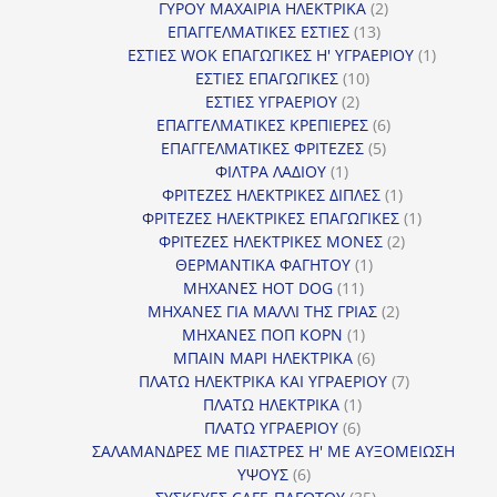
2
προϊόντα
ΓΥΡΟΥ ΜΑΧΑΙΡΙΑ ΗΛΕΚΤΡΙΚΑ
2
13
προϊόντα
ΕΠΑΓΓΕΛΜΑΤΙΚΕΣ ΕΣΤΙΕΣ
13
προϊόντα
1
ΕΣΤΙΕΣ WOK ΕΠΑΓΩΓΙΚΕΣ Η' ΥΓΡΑΕΡΙΟΥ
1
10
προϊόν
ΕΣΤΙΕΣ ΕΠΑΓΩΓΙΚΕΣ
10
2
προϊόντα
ΕΣΤΙΕΣ ΥΓΡΑΕΡΙΟΥ
2
προϊόντα
6
ΕΠΑΓΓΕΛΜΑΤΙΚΕΣ ΚΡΕΠΙΕΡΕΣ
6
5
προϊόντα
ΕΠΑΓΓΕΛΜΑΤΙΚΕΣ ΦΡΙΤΕΖΕΣ
5
1
προϊόντα
ΦΙΛΤΡΑ ΛΑΔΙΟΥ
1
προϊόν
1
ΦΡΙΤΕΖΕΣ ΗΛΕΚΤΡΙΚΕΣ ΔΙΠΛΕΣ
1
προϊόν
1
ΦΡΙΤΕΖΕΣ ΗΛΕΚΤΡΙΚΕΣ ΕΠΑΓΩΓΙΚΕΣ
1
2
προϊόν
ΦΡΙΤΕΖΕΣ ΗΛΕΚΤΡΙΚΕΣ ΜΟΝΕΣ
2
1
προϊόντα
ΘΕΡΜΑΝΤΙΚΑ ΦΑΓΗΤΟΥ
1
11
προϊόν
ΜΗΧΑΝΕΣ HOT DOG
11
προϊόντα
2
ΜΗΧΑΝΕΣ ΓΙΑ ΜΑΛΛΙ ΤΗΣ ΓΡΙΑΣ
2
1
προϊόντα
ΜΗΧΑΝΕΣ ΠΟΠ ΚΟΡΝ
1
προϊόν
6
ΜΠΑΙΝ ΜΑΡΙ ΗΛΕΚΤΡΙΚΑ
6
προϊόντα
7
ΠΛΑΤΩ ΗΛΕΚΤΡΙΚΑ ΚΑΙ ΥΓΡΑΕΡΙΟΥ
7
1
προϊόντα
ΠΛΑΤΩ ΗΛΕΚΤΡΙΚΑ
1
6
προϊόν
ΠΛΑΤΩ ΥΓΡΑΕΡΙΟΥ
6
προϊόντα
ΣΑΛΑΜΑΝΔΡΕΣ ΜΕ ΠΙΑΣΤΡΕΣ Η' ΜΕ ΑΥΞΟΜΕΙΩΣΗ
6
ΥΨΟΥΣ
6
προϊόντα
35