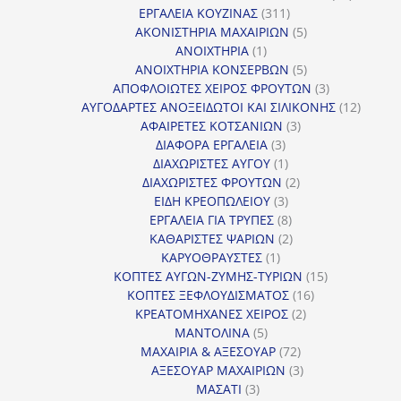
311
προϊόντ
ΕΡΓΑΛΕΙΑ ΚΟΥΖΙΝΑΣ
311
προϊόντα
5
ΑΚΟΝΙΣΤΗΡΙΑ ΜΑΧΑΙΡΙΩΝ
5
1
προϊόντα
ΑΝΟΙΧΤΗΡΙΑ
1
προϊόν
5
ΑΝΟΙΧΤΗΡΙΑ ΚΟΝΣΕΡΒΩΝ
5
προϊόντα
3
ΑΠΟΦΛΟΙΩΤΕΣ ΧΕΙΡΟΣ ΦΡΟΥΤΩΝ
3
προϊόντα
12
ΑΥΓΟΔΑΡΤΕΣ ΑΝΟΞΕΙΔΩΤΟΙ ΚΑΙ ΣΙΛΙΚΟΝΗΣ
12
3
προϊόν
ΑΦΑΙΡΕΤΕΣ ΚΟΤΣΑΝΙΩΝ
3
3
προϊόντα
ΔΙΑΦΟΡΑ ΕΡΓΑΛΕΙΑ
3
προϊόντα
1
ΔΙΑΧΩΡΙΣΤΕΣ ΑΥΓΟΥ
1
προϊόν
2
ΔΙΑΧΩΡΙΣΤΕΣ ΦΡΟΥΤΩΝ
2
3
προϊόντα
ΕΙΔΗ ΚΡΕΟΠΩΛΕΙΟΥ
3
προϊόντα
8
ΕΡΓΑΛΕΙΑ ΓΙΑ ΤΡΥΠΕΣ
8
προϊόντα
2
ΚΑΘΑΡΙΣΤΕΣ ΨΑΡΙΩΝ
2
1
προϊόντα
ΚΑΡΥΟΘΡΑΥΣΤΕΣ
1
προϊόν
15
ΚΟΠΤΕΣ ΑΥΓΩΝ-ΖΥΜΗΣ-ΤΥΡΙΩΝ
15
16
προϊόντα
ΚΟΠΤΕΣ ΞΕΦΛΟΥΔΙΣΜΑΤΟΣ
16
2
προϊόντα
ΚΡΕΑΤΟΜΗΧΑΝΕΣ ΧΕΙΡΟΣ
2
5
προϊόντα
ΜΑΝΤΟΛΙΝΑ
5
προϊόντα
72
ΜΑΧΑΙΡΙΑ & ΑΞΕΣΟΥΑΡ
72
προϊόντα
3
ΑΞΕΣΟΥΑΡ ΜΑΧΑΙΡΙΩΝ
3
3
προϊόντα
ΜΑΣΑΤΙ
3