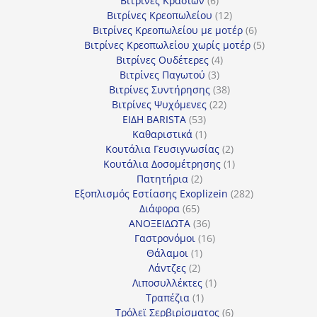
Βιτρίνες Κρασιών
6
προϊόντα
12
Βιτρίνες Κρεοπωλείου
12
προϊόντα
6
Βιτρίνες Κρεοπωλείου με μοτέρ
6
προϊόντα
5
Βιτρίνες Κρεοπωλείου χωρίς μοτέρ
5
4
προϊόντα
Βιτρίνες Ουδέτερες
4
3
προϊόντα
Βιτρίνες Παγωτού
3
προϊόντα
38
Βιτρίνες Συντήρησης
38
22
προϊόντα
Βιτρίνες Ψυχόμενες
22
53
προϊόντα
ΕΙΔΗ BARISTA
53
προϊόντα
1
Καθαριστικά
1
προϊόν
2
Κουτάλια Γευσιγνωσίας
2
προϊόντα
1
Κουτάλια Δοσομέτρησης
1
2
προϊόν
Πατητήρια
2
προϊόντα
282
Εξοπλισμός Εστίασης Exoplizein
282
65
προϊόντα
Διάφορα
65
προϊόντα
36
ΑΝΟΞΕΙΔΩΤΑ
36
προϊόντα
16
Γαστρονόμοι
16
1
προϊόντα
Θάλαμοι
1
2
προϊόν
Λάντζες
2
προϊόντα
1
Λιποσυλλέκτες
1
1
προϊόν
Τραπέζια
1
προϊόν
6
Τρόλεϊ Σερβιρίσματος
6