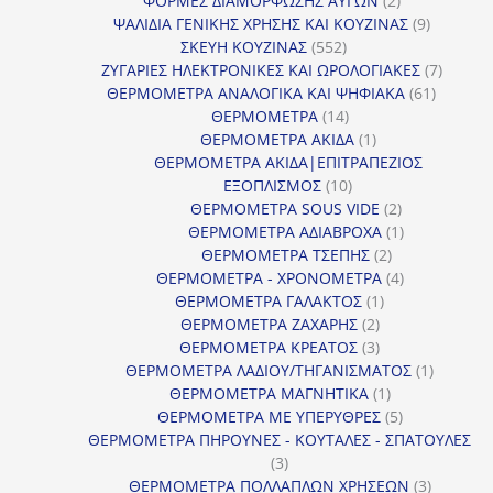
ΦΟΡΜΕΣ ΔΙΑΜΟΡΦΩΣΗΣ ΑΥΓΩΝ
2
προϊόντα
9
ΨΑΛΙΔΙΑ ΓΕΝΙΚΗΣ ΧΡΗΣΗΣ ΚΑΙ ΚΟΥΖΙΝΑΣ
9
552
προϊόντα
ΣΚΕΥΗ ΚΟΥΖΙΝΑΣ
552
προϊόντα
7
ΖΥΓΑΡΙΕΣ ΗΛΕΚΤΡΟΝΙΚΕΣ ΚΑΙ ΩΡΟΛΟΓΙΑΚΕΣ
7
61
προϊόν
ΘΕΡΜΟΜΕΤΡΑ ΑΝΑΛΟΓΙΚΑ ΚΑΙ ΨΗΦΙΑΚΑ
61
14
προϊόντ
ΘΕΡΜΟΜΕΤΡΑ
14
προϊόντα
1
ΘΕΡΜΟΜΕΤΡΑ ΑΚΙΔΑ
1
προϊόν
ΘΕΡΜΟΜΕΤΡΑ ΑΚΙΔΑ|ΕΠΙΤΡΑΠΕΖΙΟΣ
10
ΕΞΟΠΛΙΣΜΟΣ
10
προϊόντα
2
ΘΕΡΜΟΜΕΤΡΑ SOUS VIDE
2
προϊόντα
1
ΘΕΡΜΟΜΕΤΡΑ ΑΔΙΑΒΡΟΧΑ
1
2
προϊόν
ΘΕΡΜΟΜΕΤΡΑ ΤΣΕΠΗΣ
2
προϊόντα
4
ΘΕΡΜΟΜΕΤΡΑ - ΧΡΟΝΟΜΕΤΡΑ
4
1
προϊόντα
ΘΕΡΜΟΜΕΤΡΑ ΓΑΛΑΚΤΟΣ
1
2
προϊόν
ΘΕΡΜΟΜΕΤΡΑ ΖΑΧΑΡΗΣ
2
προϊόντα
3
ΘΕΡΜΟΜΕΤΡΑ ΚΡΕΑΤΟΣ
3
προϊόντα
1
ΘΕΡΜΟΜΕΤΡΑ ΛΑΔΙΟΥ/ΤΗΓΑΝΙΣΜΑΤΟΣ
1
1
προϊόν
ΘΕΡΜΟΜΕΤΡΑ ΜΑΓΝΗΤΙΚΑ
1
προϊόν
5
ΘΕΡΜΟΜΕΤΡΑ ΜΕ ΥΠΕΡΥΘΡΕΣ
5
προϊόντα
ΘΕΡΜΟΜΕΤΡΑ ΠΗΡΟΥΝΕΣ - ΚΟΥΤΑΛΕΣ - ΣΠΑΤΟΥΛΕΣ
3
3
προϊόντα
3
ΘΕΡΜΟΜΕΤΡΑ ΠΟΛΛΑΠΛΩΝ ΧΡΗΣΕΩΝ
3