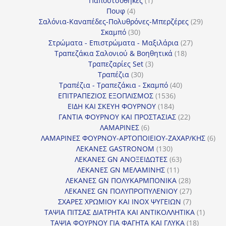
Παπουτσοθήκες
1
4
προϊόν
Πουφ
4
προϊόντα
29
Σαλόνια-Καναπέδες-Πολυθρόνες-Μπερζέρες
29
30
προϊόν
Σκαμπό
30
προϊόντα
27
Στρώματα - Επιστρώματα - Μαξιλάρια
27
18
προϊόντα
Τραπεζάκια Σαλονιού & Βοηθητικά
18
3
προϊόντα
Τραπεζαρίες Set
3
30
προϊόντα
Τραπέζια
30
προϊόντα
40
Τραπέζια - Τραπεζάκια - Σκαμπό
40
1536
προϊόντα
ΕΠΙΤΡΑΠΕΖΙΟΣ ΕΞΟΠΛΙΣΜΟΣ
1536
184
προϊόντα
ΕΙΔΗ ΚΑΙ ΣΚΕΥΗ ΦΟΥΡΝΟΥ
184
προϊόντα
22
ΓΑΝΤΙΑ ΦΟΥΡΝΟΥ ΚΑΙ ΠΡΟΣΤΑΣΙΑΣ
22
6
προϊόντα
ΛΑΜΑΡΙΝΕΣ
6
προϊόντα
6
ΛΑΜΑΡΙΝΕΣ ΦΟΥΡΝΟΥ-ΑΡΤΟΠΟΙΕΙΟΥ-ΖΑΧΑΡ/ΚΗΣ
6
130
προ
ΛΕΚΑΝΕΣ GASTRONOM
130
προϊόντα
63
ΛΕΚΑΝΕΣ GN ΑΝΟΞΕΙΔΩΤΕΣ
63
11
προϊόντα
ΛΕΚΑΝΕΣ GN ΜΕΛΑΜΙΝΗΣ
11
προϊόντα
28
ΛΕΚΑΝΕΣ GN ΠΟΛΥΚΑΡΜΠΟΝΙΚΑ
28
προϊόντα
27
ΛΕΚΑΝΕΣ GN ΠΟΛΥΠΡΟΠΥΛΕΝΙΟΥ
27
7
προϊόντα
ΣΧΑΡΕΣ ΧΡΩΜΙΟΥ ΚΑΙ INOX ΨΥΓΕΙΩΝ
7
προϊόντα
1
ΤΑΨΙΑ ΠΙΤΣΑΣ ΔΙΑΤΡΗΤΑ ΚΑΙ ΑΝΤΙΚΟΛΛΗΤΙΚΑ
1
18
προϊόν
ΤΑΨΙΑ ΦΟΥΡΝΟΥ ΓΙΑ ΦΑΓΗΤΑ ΚΑΙ ΓΛΥΚΑ
18