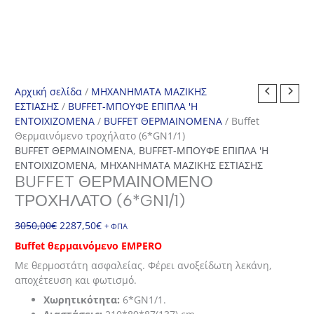
Αρχική σελίδα
/
ΜΗΧΑΝΗΜΑΤΑ ΜΑΖΙΚΗΣ
ΕΣΤΙΑΣΗΣ
/
BUFFET-ΜΠΟΥΦΕ ΕΠΙΠΛΑ 'Η
ΕΝΤΟΙΧΙΖΟΜΕΝΑ
/
BUFFET ΘΕΡΜΑΙΝΟΜΕΝΑ
/ Buffet
Θερμαινόμενο τροχήλατο (6*GN1/1)
BUFFET ΘΕΡΜΑΙΝΟΜΕΝΑ
,
BUFFET-ΜΠΟΥΦΕ ΕΠΙΠΛΑ 'Η
ΕΝΤΟΙΧΙΖΟΜΕΝΑ
,
ΜΗΧΑΝΗΜΑΤΑ ΜΑΖΙΚΗΣ ΕΣΤΙΑΣΗΣ
BUFFET ΘΕΡΜΑΙΝΌΜΕΝΟ
ΤΡΟΧΉΛΑΤΟ (6*GN1/1)
Original
Η
3050,00
€
2287,50
€
+ ΦΠΑ
price
τρέχουσα
Buffet θερμαινόμενο EMPERO
was:
τιμή
Με θερμοστάτη ασφαλείας. Φέρει ανοξείδωτη λεκάνη,
3050,00€.
είναι:
αποχέτευση και φωτισμό.
2287,50€.
Χωρητικότητα:
6*GN1/1.