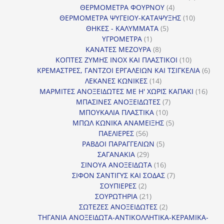
4
προϊόντ
ΘΕΡΜΟΜΕΤΡΑ ΦΟΥΡΝΟΥ
4
προϊόντα
10
ΘΕΡΜΟΜΕΤΡΑ ΨΥΓΕΙΟΥ-ΚΑΤΑΨΥΞΗΣ
10
5
προϊόντα
ΘΗΚΕΣ - ΚΑΛΥΜΜΑΤΑ
5
1
προϊόντα
ΥΓΡΟΜΕΤΡΑ
1
προϊόν
8
ΚΑΝΑΤΕΣ ΜΕΖΟΥΡΑ
8
προϊόντα
10
ΚΟΠΤΕΣ ΖΥΜΗΣ INOX ΚΑΙ ΠΛΑΣΤΙΚΟΙ
10
προϊόντα
6
ΚΡΕΜΑΣΤΡΕΣ, ΓΑΝΤΖΟΙ ΕΡΓΑΛΕΙΩΝ ΚΑΙ ΤΣΙΓΚΕΛΙΑ
6
14
προϊ
ΛΕΚΑΝΕΣ ΚΩΝΙΚΕΣ
14
προϊόντα
16
ΜΑΡΜΙΤΕΣ ΑΝΟΞΕΙΔΩΤΕΣ ΜΕ Η' ΧΩΡΙΣ ΚΑΠΑΚΙ
16
7
προϊ
ΜΠΑΣΙΝΕΣ ΑΝΟΞΕΙΔΩΤΕΣ
7
10
προϊόντα
ΜΠΟΥΚΑΛΙΑ ΠΛΑΣΤΙΚΑ
10
προϊόντα
5
ΜΠΩΛ ΚΩΝΙΚΑ ΑΝΑΜΕΙΞΗΣ
5
56
προϊόντα
ΠΑΕΛΙΕΡΕΣ
56
προϊόντα
5
ΡΑΒΔΟΙ ΠΑΡΑΓΓΕΛΙΩΝ
5
29
προϊόντα
ΣΑΓΑΝΑΚΙΑ
29
προϊόντα
16
ΣΙΝΟΥΑ ΑΝΟΞΕΙΔΩΤΑ
16
προϊόντα
7
ΣΙΦΟΝ ΣΑΝΤΙΓΥΣ ΚΑΙ ΣΟΔΑΣ
7
2
προϊόντα
ΣΟΥΠΙΕΡΕΣ
2
προϊόντα
21
ΣΟΥΡΩΤΗΡΙΑ
21
προϊόντα
2
ΣΩΤΕΖΕΣ ΑΝΟΞΕΙΔΩΤΕΣ
2
προϊόντα
ΤΗΓΑΝΙΑ ΑΝΟΞΕΙΔΩΤΑ-ΑΝΤΙΚΟΛΛΗΤΙΚΑ-ΚΕΡΑΜΙΚΑ-