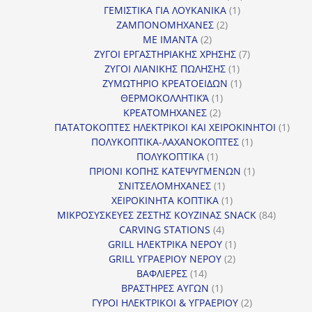
1
προϊόντα
ΓΕΜΙΣΤΙΚΑ ΓΙΑ ΛΟΥΚΑΝΙΚΑ
1
2
προϊόν
ΖΑΜΠΟΝΟΜΗΧΑΝΕΣ
2
2
προϊόντα
ΜΕ ΙΜΑΝΤΑ
2
προϊόντα
7
ΖΥΓΟΙ ΕΡΓΑΣΤΗΡΙΑΚΗΣ ΧΡΗΣΗΣ
7
1
προϊόντα
ΖΥΓΟΙ ΛΙΑΝΙΚΗΣ ΠΩΛΗΣΗΣ
1
προϊόν
1
ΖΥΜΩΤΗΡΙΟ ΚΡΕΑΤΟΕΙΔΩΝ
1
1
προϊόν
ΘΕΡΜΟΚΟΛΛΗΤΙΚΆ
1
2
προϊόν
ΚΡΕΑΤΟΜΗΧΑΝΕΣ
2
προϊόντα
1
ΠΑΤΑΤΟΚΟΠΤΕΣ ΗΛΕΚΤΡΙΚΟΙ ΚΑΙ ΧΕΙΡΟΚΙΝΗΤΟΙ
1
1
προϊ
ΠΟΛΥΚΟΠΤΙΚΑ-ΛΑΧΑΝΟΚΟΠΤΕΣ
1
1
προϊόν
ΠΟΛΥΚΟΠΤΙΚΑ
1
προϊόν
1
ΠΡΙΟΝΙ ΚΟΠΗΣ ΚΑΤΕΨΥΓΜΕΝΩΝ
1
1
προϊόν
ΣΝΙΤΣΕΛΟΜΗΧΑΝΕΣ
1
προϊόν
1
ΧΕΙΡΟΚΙΝΗΤΑ ΚΟΠΤΙΚΑ
1
προϊόν
84
ΜΙΚΡΟΣΥΣΚΕΥΕΣ ΖΕΣΤΗΣ ΚΟΥΖΙΝΑΣ SNACK
84
4
προϊόντ
CARVING STATIONS
4
προϊόντα
1
GRILL ΗΛΕΚΤΡΙΚΑ ΝΕΡΟΥ
1
2
προϊόν
GRILL ΥΓΡΑΕΡΙΟΥ ΝΕΡΟΥ
2
14
προϊόντα
ΒΑΦΛΙΕΡΕΣ
14
προϊόντα
1
ΒΡΑΣΤΗΡΕΣ ΑΥΓΩΝ
1
προϊόν
2
ΓΥΡΟΙ ΗΛΕΚΤΡΙΚΟΙ & ΥΓΡΑΕΡΙΟΥ
2