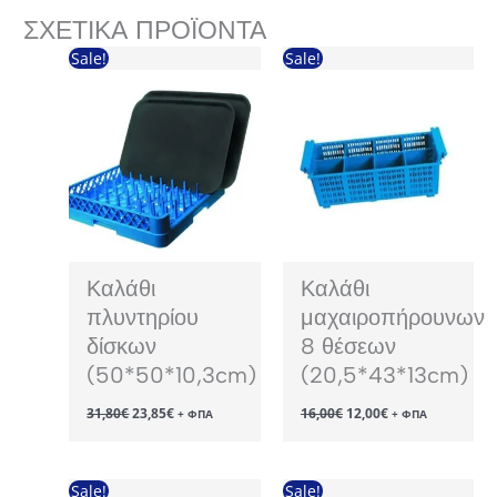
ΣΧΕΤΙΚΆ ΠΡΟΪΌΝΤΑ
Sale!
Sale!
Καλάθι
Καλάθι
πλυντηρίου
μαχαιροπήρουνων
δίσκων
8 θέσεων
(50*50*10,3cm)
(20,5*43*13cm)
Original
Η
Original
Η
31,80
€
23,85
€
16,00
€
12,00
€
+ ΦΠΑ
+ ΦΠΑ
price
τρέχουσα
price
τρέχουσα
was:
τιμή
was:
τιμή
31,80€.
είναι:
16,00€.
είναι:
23,85€.
12,00€.
Sale!
Sale!