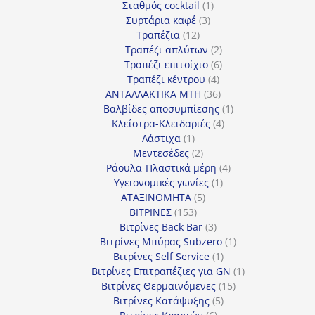
προϊόν
1
Σταθμός cocktail
1
3
προϊόν
Συρτάρια καφέ
3
12
προϊόντα
Τραπέζια
12
προϊόντα
2
Τραπέζι απλύτων
2
προϊόντα
6
Τραπέζι επιτοίχιο
6
4
προϊόντα
Τραπέζι κέντρου
4
προϊόντα
36
ΑΝΤΑΛΛΑΚΤΙΚΑ MTH
36
προϊόντα
1
Βαλβίδες αποσυμπίεσης
1
4
προϊόν
Κλείστρα-Κλειδαριές
4
1
προϊόντα
Λάστιχα
1
προϊόν
2
Μεντεσέδες
2
προϊόντα
4
Ράουλα-Πλαστικά μέρη
4
1
προϊόντα
Υγειονομικές γωνίες
1
5
προϊόν
ΑΤΑΞΙΝΟΜΗΤΑ
5
153
προϊόντα
ΒΙΤΡΙΝΕΣ
153
προϊόντα
3
Βιτρίνες Back Bar
3
προϊόντα
1
Βιτρίνες Mπύρας Subzero
1
1
προϊόν
Βιτρίνες Self Service
1
προϊόν
1
Βιτρίνες Επιτραπέζιες για GN
1
15
προϊόν
Βιτρίνες Θερμαινόμενες
15
5
προϊόντα
Βιτρίνες Κατάψυξης
5
6
προϊόντα