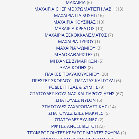
προϊόντα
6
ΜΑΧΑΙΡΙΑ
6
προϊόντα
13
ΜΑΧΑΙΡΙΑ CHEF ΜΕ ΧΡΩΜΑΤΙΣΤΗ ΛΑΒΗ
13
16
προϊόντ
ΜΑΧΑΙΡΙΑ ΓΙΑ SUSHI
16
προϊόντα
10
ΜΑΧΑΙΡΙΑ ΚΟΥΖΙΝΑΣ
10
10
προϊόντα
ΜΑΧΑΙΡΙΑ ΚΡΕΑΤΟΣ
10
προϊόντα
7
ΜΑΧΑΙΡΙΑ ΞΕΚΟΚΚΑΛΙΣΜΑΤΟΣ
7
1
προϊόντα
ΜΑΧΑΙΡΙΑ ΤΥΡΙΟΥ
1
προϊόν
3
ΜΑΧΑΙΡΙΑ ΨΩΜΙΟΥ
3
1
προϊόντα
ΜΗΛΟΚΑΘΑΡΙΣΤΕΣ
1
προϊόν
5
ΜΗΧΑΝΕΣ ΖΥΜΑΡΙΚΩΝ
5
8
προϊόντα
ΞΥΛΑ ΚΟΠΗΣ
8
προϊόντα
20
ΠΛΑΚΕΣ ΠΟΛΥΑΙΘΥΛΕΝΙΟΥ
20
προϊόντα
6
ΠΡΕΣΣΕΣ ΣΚΟΡΔΟΥ - ΠΑΤΑΤΑΣ ΚΑΙ ΓΟΥΔΙ
6
9
προϊόντα
ΡΟΔΕΣ ΠΙΤΣΑΣ & ΖΥΜΗΣ
9
προϊόντα
67
ΣΠΑΤΟΥΛΕΣ ΚΟΥΖΙΝΑΣ ΚΑΙ ΠΑΡΟΥΣΙΑΣΗΣ
67
6
προϊόντ
ΣΠΑΤΟΥΛΕΣ NYLON
6
προϊόντα
14
ΣΠΑΤΟΥΛΕΣ ΖΑΧΑΡΟΠΛΑΣΤΙΚΗΣ
14
5
προϊόντα
ΣΠΑΤΟΥΛΕΣ ΙΣΙΕΣ ΜΑΚΡΙΕΣ
5
2
προϊόντα
ΣΠΑΤΟΥΛΕΣ ΞΥΛΙΝΕΣ
2
προϊόντα
22
ΤΡΙΦΤΕΣ ΑΝΟΞΕΙΔΩΤΟΙ
22
προϊόντα
2
ΤΡΥΦΕΡΟΠΟΙΗΤΕΣ ΚΡΕΑΤΟΣ ΜΠΑΤΕΣ ΣΦΥΡΙΑ
2
2
προϊόν