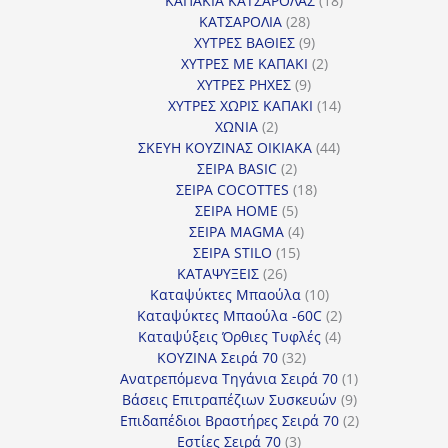
ΚΑΠΑΚΙΑ ΚΑΤΣΑΡΟΛΑΣ
18
28
προϊόντα
ΚΑΤΣΑΡΟΛΙΑ
28
προϊόντα
9
ΧΥΤΡΕΣ ΒΑΘΙΕΣ
9
προϊόντα
2
ΧΥΤΡΕΣ ΜΕ ΚΑΠΑΚΙ
2
9
προϊόντα
ΧΥΤΡΕΣ ΡΗΧΕΣ
9
προϊόντα
14
ΧΥΤΡΕΣ ΧΩΡΙΣ ΚΑΠΑΚΙ
14
2
προϊόντα
ΧΩΝΙΑ
2
προϊόντα
44
ΣΚΕΥΗ ΚΟΥΖΙΝΑΣ ΟΙΚΙΑΚΑ
44
2
προϊόντα
ΣΕΙΡΑ BASIC
2
προϊόντα
18
ΣΕΙΡΑ COCOTTES
18
5
προϊόντα
ΣΕΙΡΑ HOME
5
προϊόντα
4
ΣΕΙΡΑ MAGMA
4
15
προϊόντα
ΣΕΙΡΑ STILO
15
26
προϊόντα
ΚΑΤΑΨΥΞΕΙΣ
26
προϊόντα
10
Καταψύκτες Μπαούλα
10
προϊόντα
2
Καταψύκτες Μπαούλα -60C
2
4
προϊόντα
Καταψύξεις Όρθιες Τυφλές
4
32
προϊόντα
ΚΟΥΖΙΝΑ Σειρά 70
32
προϊόντα
1
Ανατρεπόμενα Τηγάνια Σειρά 70
1
9
προϊόν
Βάσεις Επιτραπέζιων Συσκευών
9
προϊόντα
2
Επιδαπέδιοι Βραστήρες Σειρά 70
2
3
προϊόντα
Εστίες Σειρά 70
3