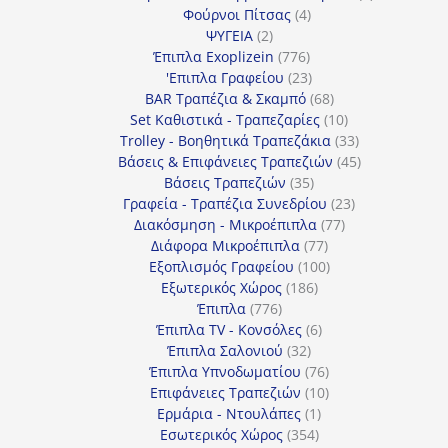
4
προϊόντα
Φούρνοι Πίτσας
4
2
προϊόντα
ΨΥΓΕΙΑ
2
προϊόντα
776
Έπιπλα Exoplizein
776
προϊόντα
23
'Επιπλα Γραφείου
23
προϊόντα
68
BAR Τραπέζια & Σκαμπό
68
προϊόντα
10
Set Καθιστικά - Τραπεζαρίες
10
προϊόντα
33
Trolley - Βοηθητικά Τραπεζάκια
33
προϊόντα
45
Βάσεις & Επιφάνειες Τραπεζιών
45
35
προϊόντα
Βάσεις Τραπεζιών
35
προϊόντα
23
Γραφεία - Τραπέζια Συνεδρίου
23
77
προϊόντα
Διακόσμηση - Μικροέπιπλα
77
77
προϊόντα
Διάφορα Μικροέπιπλα
77
προϊόντα
100
Εξοπλισμός Γραφείου
100
186
προϊόντα
Εξωτερικός Χώρος
186
776
προϊόντα
Έπιπλα
776
προϊόντα
6
Έπιπλα TV - Κονσόλες
6
32
προϊόντα
Έπιπλα Σαλονιού
32
προϊόντα
76
Έπιπλα Υπνοδωματίου
76
10
προϊόντα
Επιφάνειες Τραπεζιών
10
1
προϊόντα
Ερμάρια - Ντουλάπες
1
354
προϊόν
Εσωτερικός Χώρος
354