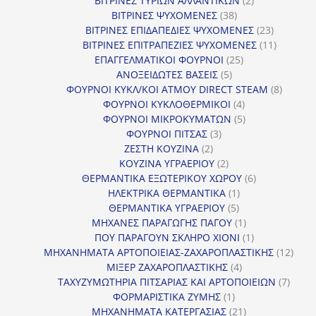
ΒΙΤΡΙΝΕΣ ΤΥΡΙΩΝ ΑΛΛΑΝΤΙΚΩΝ
2
38
προϊόντα
ΒΙΤΡΙΝΕΣ ΨΥΧΟΜΕΝΕΣ
38
προϊόντα
23
ΒΙΤΡΙΝΕΣ ΕΠΙΔΑΠΕΔΙΕΣ ΨΥΧΟΜΕΝΕΣ
23
προϊόντα
11
ΒΙΤΡΙΝΕΣ ΕΠΙΤΡΑΠΕΖΙΕΣ ΨΥΧΟΜΕΝΕΣ
11
25
προϊόντ
ΕΠΑΓΓΕΛΜΑΤΙΚΟΙ ΦΟΥΡΝΟΙ
25
5
προϊόντα
ΑΝΟΞΕΙΔΩΤΕΣ ΒΑΣΕΙΣ
5
προϊόντα
8
ΦΟΥΡΝΟΙ ΚΥΚΛ/ΚΟΙ ΑΤΜΟΥ DIRECT STEAM
8
4
προϊόν
ΦΟΥΡΝΟΙ ΚΥΚΛΟΘΕΡΜΙΚΟΙ
4
προϊόντα
5
ΦΟΥΡΝΟΙ ΜΙΚΡΟΚΥΜΑΤΩΝ
5
3
προϊόντα
ΦΟΥΡΝΟΙ ΠΙΤΣΑΣ
3
2
προϊόντα
ΖΕΣΤΗ ΚΟΥΖΙΝΑ
2
προϊόντα
2
ΚΟΥΖΙΝΑ ΥΓΡΑΕΡΙΟΥ
2
προϊόντα
6
ΘΕΡΜΑΝΤΙΚΑ ΕΞΩΤΕΡΙΚΟΥ ΧΩΡΟΥ
6
1
προϊόντα
ΗΛΕΚΤΡΙΚΑ ΘΕΡΜΑΝΤΙΚΑ
1
5
προϊόν
ΘΕΡΜΑΝΤΙΚΑ ΥΓΡΑΕΡΙΟΥ
5
προϊόντα
1
ΜΗΧΑΝΕΣ ΠΑΡΑΓΩΓΗΣ ΠΑΓΟΥ
1
προϊόν
1
ΠΟΥ ΠΑΡΑΓΟΥΝ ΣΚΛΗΡΟ ΧΙΟΝΙ
1
προϊόν
12
ΜΗΧΑΝΗΜΑΤΑ ΑΡΤΟΠΟΙΕΙΑΣ-ΖΑΧΑΡΟΠΛΑΣΤΙΚΗΣ
12
4
προϊ
ΜΙΞΕΡ ΖΑΧΑΡΟΠΛΑΣΤΙΚΗΣ
4
προϊόντα
7
ΤΑΧΥΖΥΜΩΤΗΡΙΑ ΠΙΤΣΑΡΙΑΣ ΚΑΙ ΑΡΤΟΠΟΙΕΙΩΝ
7
1
προϊό
ΦΟΡΜΑΡΙΣΤΙΚΑ ΖΥΜΗΣ
1
προϊόν
21
ΜΗΧΑΝΗΜΑΤΑ ΚΑΤΕΡΓΑΣΙΑΣ
21