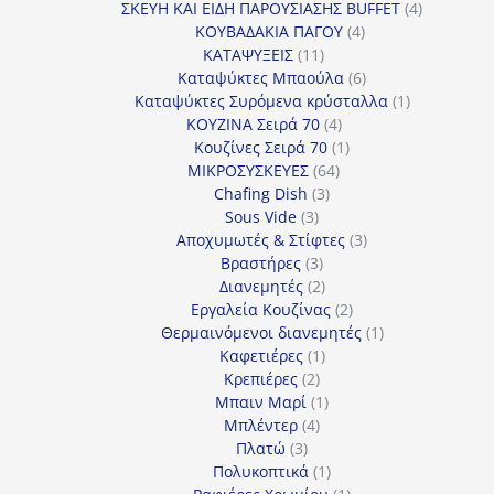
προϊόν
4
ΣΚΕΥΗ ΚΑΙ ΕΙΔΗ ΠΑΡΟΥΣΙΑΣΗΣ BUFFET
4
4
προϊόντα
ΚΟΥΒΑΔΑΚΙΑ ΠΑΓΟΥ
4
11
προϊόντα
ΚΑΤΑΨΥΞΕΙΣ
11
προϊόντα
6
Καταψύκτες Μπαούλα
6
προϊόντα
1
Καταψύκτες Συρόμενα κρύσταλλα
1
4
προϊόν
ΚΟΥΖΙΝΑ Σειρά 70
4
προϊόντα
1
Κουζίνες Σειρά 70
1
64
προϊόν
ΜΙΚΡΟΣΥΣΚΕΥΕΣ
64
3
προϊόντα
Chafing Dish
3
3
προϊόντα
Sous Vide
3
προϊόντα
3
Αποχυμωτές & Στίφτες
3
3
προϊόντα
Βραστήρες
3
προϊόντα
2
Διανεμητές
2
προϊόντα
2
Εργαλεία Κουζίνας
2
προϊόντα
1
Θερμαινόμενοι διανεμητές
1
1
προϊόν
Καφετιέρες
1
2
προϊόν
Κρεπιέρες
2
προϊόντα
1
Μπαιν Μαρί
1
4
προϊόν
Μπλέντερ
4
3
προϊόντα
Πλατώ
3
προϊόντα
1
Πολυκοπτικά
1
προϊόν
1