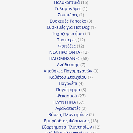
προϊόν
15
Πολυκοπτικά
15
1
προϊόντα
Σαλαμάνδρες
1
1
προϊόν
Σουπιέρες
1
προϊόν
3
Συσκευές Pancake
3
προϊόντα
1
Συσκευές για Hot Dog
1
2
προϊόν
Ταχυζυμωτήρια
2
12
προϊόντα
Τοστιέρες
12
12
προϊόντα
Φριτέζες
12
προϊόντα
12
ΝΕΑ ΠΡΟΪΟΝΤΑ
12
προϊόντα
68
ΠΑΓΟΜΗΧΑΝΕΣ
68
7
προϊόντα
Ανάδευσης
7
προϊόντα
9
Αποθήκες Παγομηχανών
9
7
προϊόντα
Καθέτου Στοιχείου
7
4
προϊόντα
Παγολέπι
4
προϊόντα
8
Παγότριμμα
8
27
προϊόντα
Ψεκασμού
27
57
προϊόντα
ΠΛΥΝΤΗΡΙΑ
57
προϊόντα
2
Αφαλατωτές
2
προϊόντα
2
Βάσεις Πλυντηρίων
2
προϊόντα
18
Εμπρόσθιας Φόρτωσης
18
προϊόντα
12
Εξαρτήματα Πλυντηρίων
12
15
προϊόντα