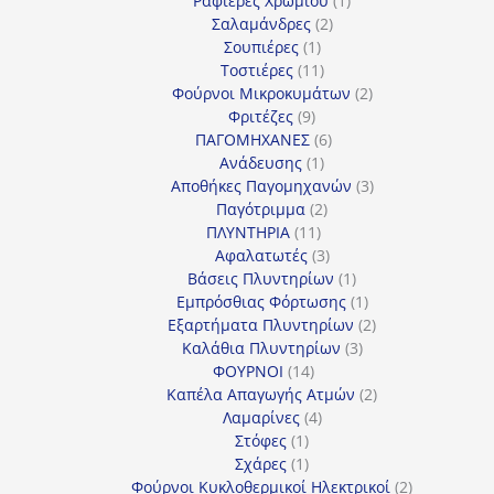
Ραφιέρες Χρωμίου
1
2
προϊόν
Σαλαμάνδρες
2
1
προϊόντα
Σουπιέρες
1
προϊόν
11
Τοστιέρες
11
προϊόντα
2
Φούρνοι Μικροκυμάτων
2
9
προϊόντα
Φριτέζες
9
προϊόντα
6
ΠΑΓΟΜΗΧΑΝΕΣ
6
1
προϊόντα
Ανάδευσης
1
προϊόν
3
Αποθήκες Παγομηχανών
3
2
προϊόντα
Παγότριμμα
2
11
προϊόντα
ΠΛΥΝΤΗΡΙΑ
11
προϊόντα
3
Αφαλατωτές
3
προϊόντα
1
Βάσεις Πλυντηρίων
1
προϊόν
1
Εμπρόσθιας Φόρτωσης
1
προϊόν
2
Εξαρτήματα Πλυντηρίων
2
3
προϊόντα
Καλάθια Πλυντηρίων
3
14
προϊόντα
ΦΟΥΡΝΟΙ
14
προϊόντα
2
Καπέλα Απαγωγής Ατμών
2
4
προϊόντα
Λαμαρίνες
4
1
προϊόντα
Στόφες
1
προϊόν
1
Σχάρες
1
προϊόν
2
Φούρνοι Κυκλοθερμικοί Ηλεκτρικοί
2