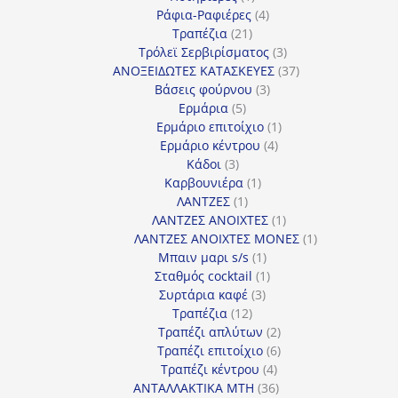
προϊόν
4
Ράφια-Ραφιέρες
4
21
προϊόντα
Τραπέζια
21
προϊόντα
3
Τρόλεϊ Σερβιρίσματος
3
προϊόντα
37
ΑΝΟΞΕΙΔΩΤΕΣ ΚΑΤΑΣΚΕΥΕΣ
37
3
προϊόντα
Βάσεις φούρνου
3
5
προϊόντα
Ερμάρια
5
προϊόντα
1
Ερμάριο επιτοίχιο
1
4
προϊόν
Ερμάριο κέντρου
4
3
προϊόντα
Κάδοι
3
προϊόντα
1
Καρβουνιέρα
1
1
προϊόν
ΛΑΝΤΖΕΣ
1
προϊόν
1
ΛΑΝΤΖΕΣ ΑΝΟΙΧΤΕΣ
1
προϊόν
1
ΛΑΝΤΖΕΣ ΑΝΟΙΧΤΕΣ ΜΟΝΕΣ
1
1
προϊόν
Μπαιν μαρι s/s
1
προϊόν
1
Σταθμός cocktail
1
3
προϊόν
Συρτάρια καφέ
3
12
προϊόντα
Τραπέζια
12
προϊόντα
2
Τραπέζι απλύτων
2
προϊόντα
6
Τραπέζι επιτοίχιο
6
4
προϊόντα
Τραπέζι κέντρου
4
προϊόντα
36
ΑΝΤΑΛΛΑΚΤΙΚΑ MTH
36