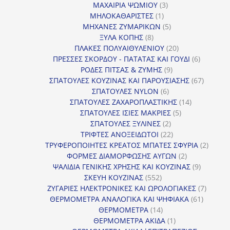
προϊόν
3
ΜΑΧΑΙΡΙΑ ΨΩΜΙΟΥ
3
1
προϊόντα
ΜΗΛΟΚΑΘΑΡΙΣΤΕΣ
1
προϊόν
5
ΜΗΧΑΝΕΣ ΖΥΜΑΡΙΚΩΝ
5
8
προϊόντα
ΞΥΛΑ ΚΟΠΗΣ
8
προϊόντα
20
ΠΛΑΚΕΣ ΠΟΛΥΑΙΘΥΛΕΝΙΟΥ
20
προϊόντα
6
ΠΡΕΣΣΕΣ ΣΚΟΡΔΟΥ - ΠΑΤΑΤΑΣ ΚΑΙ ΓΟΥΔΙ
6
9
προϊόντα
ΡΟΔΕΣ ΠΙΤΣΑΣ & ΖΥΜΗΣ
9
προϊόντα
67
ΣΠΑΤΟΥΛΕΣ ΚΟΥΖΙΝΑΣ ΚΑΙ ΠΑΡΟΥΣΙΑΣΗΣ
67
6
προϊόντ
ΣΠΑΤΟΥΛΕΣ NYLON
6
προϊόντα
14
ΣΠΑΤΟΥΛΕΣ ΖΑΧΑΡΟΠΛΑΣΤΙΚΗΣ
14
5
προϊόντα
ΣΠΑΤΟΥΛΕΣ ΙΣΙΕΣ ΜΑΚΡΙΕΣ
5
2
προϊόντα
ΣΠΑΤΟΥΛΕΣ ΞΥΛΙΝΕΣ
2
προϊόντα
22
ΤΡΙΦΤΕΣ ΑΝΟΞΕΙΔΩΤΟΙ
22
προϊόντα
2
ΤΡΥΦΕΡΟΠΟΙΗΤΕΣ ΚΡΕΑΤΟΣ ΜΠΑΤΕΣ ΣΦΥΡΙΑ
2
2
προϊόν
ΦΟΡΜΕΣ ΔΙΑΜΟΡΦΩΣΗΣ ΑΥΓΩΝ
2
προϊόντα
9
ΨΑΛΙΔΙΑ ΓΕΝΙΚΗΣ ΧΡΗΣΗΣ ΚΑΙ ΚΟΥΖΙΝΑΣ
9
552
προϊόντα
ΣΚΕΥΗ ΚΟΥΖΙΝΑΣ
552
προϊόντα
7
ΖΥΓΑΡΙΕΣ ΗΛΕΚΤΡΟΝΙΚΕΣ ΚΑΙ ΩΡΟΛΟΓΙΑΚΕΣ
7
61
προϊόν
ΘΕΡΜΟΜΕΤΡΑ ΑΝΑΛΟΓΙΚΑ ΚΑΙ ΨΗΦΙΑΚΑ
61
14
προϊόντ
ΘΕΡΜΟΜΕΤΡΑ
14
προϊόντα
1
ΘΕΡΜΟΜΕΤΡΑ ΑΚΙΔΑ
1