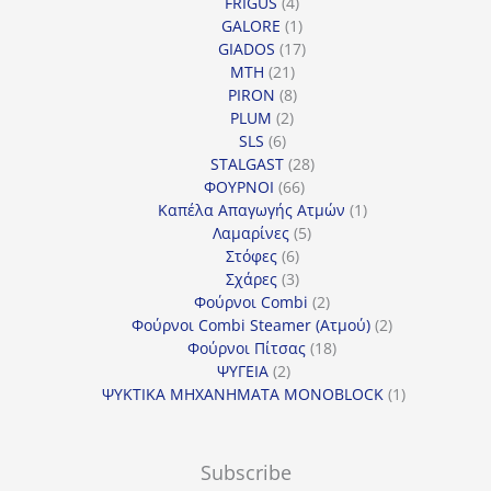
4
προϊόντα
FRIGUS
4
προϊόντα
1
GALORE
1
προϊόν
17
GIADOS
17
21
προϊόντα
MTH
21
προϊόντα
8
PIRON
8
2
προϊόντα
PLUM
2
6
προϊόντα
SLS
6
προϊόντα
28
STALGAST
28
66
προϊόντα
ΦΟΥΡΝΟΙ
66
προϊόντα
1
Καπέλα Απαγωγής Ατμών
1
5
προϊόν
Λαμαρίνες
5
6
προϊόντα
Στόφες
6
προϊόντα
3
Σχάρες
3
προϊόντα
2
Φούρνοι Combi
2
προϊόντα
2
Φούρνοι Combi Steamer (Ατμού)
2
18
προϊόντα
Φούρνοι Πίτσας
18
2
προϊόντα
ΨΥΓΕΙΑ
2
προϊόντα
1
ΨΥΚΤΙΚΑ ΜΗΧΑΝΗΜΑΤΑ MONOBLOCK
1
προϊόν
Subscribe