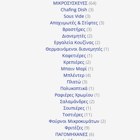
64
προϊόν
ΜΙΚΡΟΣΥΣΚΕΥΕΣ
64
3
προϊόντα
Chafing Dish
3
3
προϊόντα
Sous Vide
3
προϊόντα
3
Αποχυμωτές & Στίφτες
3
3
προϊόντα
Βραστήρες
3
προϊόντα
2
Διανεμητές
2
προϊόντα
2
Εργαλεία Κουζίνας
2
προϊόντα
1
Θερμαινόμενοι διανεμητές
1
1
προϊόν
Καφετιέρες
1
2
προϊόν
Κρεπιέρες
2
προϊόντα
1
Μπαιν Μαρί
1
4
προϊόν
Μπλέντερ
4
3
προϊόντα
Πλατώ
3
προϊόντα
1
Πολυκοπτικά
1
προϊόν
1
Ραφιέρες Χρωμίου
1
2
προϊόν
Σαλαμάνδρες
2
1
προϊόντα
Σουπιέρες
1
προϊόν
11
Τοστιέρες
11
προϊόντα
2
Φούρνοι Μικροκυμάτων
2
9
προϊόντα
Φριτέζες
9
προϊόντα
6
ΠΑΓΟΜΗΧΑΝΕΣ
6