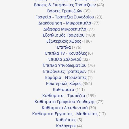
προϊόντα
45
Βάσεις & Επιφάνειες Τραπεζιών
45
35
προϊόντα
Βάσεις Τραπεζιών
35
προϊόντα
23
Γραφεία - Τραπέζια Συνεδρίου
23
77
προϊόντα
Διακόσμηση - Μικροέπιπλα
77
77
προϊόντα
Διάφορα Μικροέπιπλα
77
προϊόντα
100
Εξοπλισμός Γραφείου
100
186
προϊόντα
Εξωτερικός Χώρος
186
776
προϊόντα
Έπιπλα
776
προϊόντα
6
Έπιπλα TV - Κονσόλες
6
32
προϊόντα
Έπιπλα Σαλονιού
32
προϊόντα
76
Έπιπλα Υπνοδωματίου
76
10
προϊόντα
Επιφάνειες Τραπεζιών
10
1
προϊόντα
Ερμάρια - Ντουλάπες
1
354
προϊόν
Εσωτερικός Χώρος
354
111
προϊόντα
Καθίσματα
111
προϊόντα
199
Καθίσματα - Τραπέζια
199
προϊόντα
77
Καθίσματα Γραφείου-Υποδοχής
77
30
προϊόντα
Καθίσματα Διευθυντικά
30
προϊόντα
17
Καθίσματα Εργασίας - Μαθητείας
17
5
προϊόντα
Καθρέπτες
5
4
προϊόντα
Καλόγεροι
4