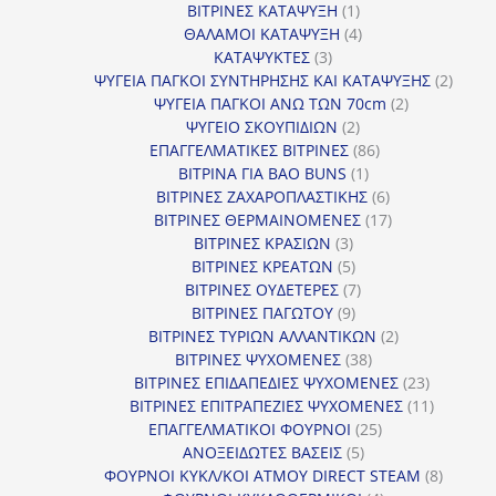
1
προϊόντα
ΒΙΤΡΙΝΕΣ ΚΑΤΑΨΥΞΗ
1
προϊόν
4
ΘΑΛΑΜΟΙ ΚΑΤΑΨΥΞΗ
4
3
προϊόντα
ΚΑΤΑΨΥΚΤΕΣ
3
προϊόντα
2
ΨΥΓΕΙΑ ΠΑΓΚΟΙ ΣΥΝΤΗΡΗΣΗΣ ΚΑΙ ΚΑΤΑΨΥΞΗΣ
2
2
προϊό
ΨΥΓΕΙΑ ΠΑΓΚΟΙ ΑΝΩ ΤΩΝ 70cm
2
2
προϊόντα
ΨΥΓΕΙΟ ΣΚΟΥΠΙΔΙΩΝ
2
προϊόντα
86
ΕΠΑΓΓΕΛΜΑΤΙΚΕΣ ΒΙΤΡΙΝΕΣ
86
1
προϊόντα
ΒΙΤΡΙΝΑ ΓΙΑ BAO BUNS
1
προϊόν
6
ΒΙΤΡΙΝΕΣ ΖΑΧΑΡΟΠΛΑΣΤΙΚΗΣ
6
προϊόντα
17
ΒΙΤΡΙΝΕΣ ΘΕΡΜΑΙΝΟΜΕΝΕΣ
17
3
προϊόντα
ΒΙΤΡΙΝΕΣ ΚΡΑΣΙΩΝ
3
προϊόντα
5
ΒΙΤΡΙΝΕΣ ΚΡΕΑΤΩΝ
5
προϊόντα
7
ΒΙΤΡΙΝΕΣ ΟΥΔΕΤΕΡΕΣ
7
9
προϊόντα
ΒΙΤΡΙΝΕΣ ΠΑΓΩΤΟΥ
9
προϊόντα
2
ΒΙΤΡΙΝΕΣ ΤΥΡΙΩΝ ΑΛΛΑΝΤΙΚΩΝ
2
38
προϊόντα
ΒΙΤΡΙΝΕΣ ΨΥΧΟΜΕΝΕΣ
38
προϊόντα
23
ΒΙΤΡΙΝΕΣ ΕΠΙΔΑΠΕΔΙΕΣ ΨΥΧΟΜΕΝΕΣ
23
προϊόντα
11
ΒΙΤΡΙΝΕΣ ΕΠΙΤΡΑΠΕΖΙΕΣ ΨΥΧΟΜΕΝΕΣ
11
25
προϊόντ
ΕΠΑΓΓΕΛΜΑΤΙΚΟΙ ΦΟΥΡΝΟΙ
25
5
προϊόντα
ΑΝΟΞΕΙΔΩΤΕΣ ΒΑΣΕΙΣ
5
προϊόντα
8
ΦΟΥΡΝΟΙ ΚΥΚΛ/ΚΟΙ ΑΤΜΟΥ DIRECT STEAM
8