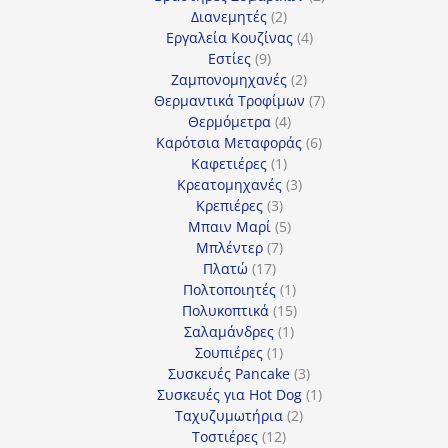
2
προϊόντα
Διανεμητές
2
προϊόντα
4
Εργαλεία Κουζίνας
4
9
προϊόντα
Εστίες
9
προϊόντα
2
Ζαμπονομηχανές
2
προϊόντα
7
Θερμαντικά Τροφίμων
7
4
προϊόντα
Θερμόμετρα
4
προϊόντα
6
Καρότσια Μεταφοράς
6
1
προϊόντα
Καφετιέρες
1
προϊόν
3
Κρεατομηχανές
3
3
προϊόντα
Κρεπιέρες
3
προϊόντα
5
Μπαιν Μαρί
5
7
προϊόντα
Μπλέντερ
7
17
προϊόντα
Πλατώ
17
προϊόντα
1
Πολτοποιητές
1
προϊόν
15
Πολυκοπτικά
15
1
προϊόντα
Σαλαμάνδρες
1
1
προϊόν
Σουπιέρες
1
προϊόν
3
Συσκευές Pancake
3
προϊόντα
1
Συσκευές για Hot Dog
1
2
προϊόν
Ταχυζυμωτήρια
2
12
προϊόντα
Τοστιέρες
12