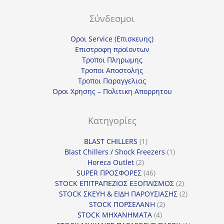
Σύνδεσμοι
Οροι Service (Επισκευης)
Επιστροφη προϊοντων
Τροποι Πληρωμης
Τροποι Αποστολης
Τροποι Παραγγελιας
Οροι Χρησης – Πολιτικη Απορρητου
Κατηγορίες
1
BLAST CHILLERS
1
προϊόν
1
Blast Chillers / Shock Freezers
1
2
προϊόν
Horeca Outlet
2
προϊόντα
46
SUPER ΠΡΟΣΦΟΡΕΣ
46
προϊόντα
2
STOCK ΕΠΙΤΡΑΠΕΖΙΟΣ ΕΞΟΠΛΙΣΜΟΣ
2
προϊόντα
2
STOCK ΣΚΕΥΗ & ΕΙΔΗ ΠΑΡΟΥΣΙΑΣΗΣ
2
2
προϊόντα
STOCK ΠΟΡΣΕΛΑΝΗ
2
4
προϊόντα
STOCK ΜΗΧΑΝΗΜΑΤΑ
4