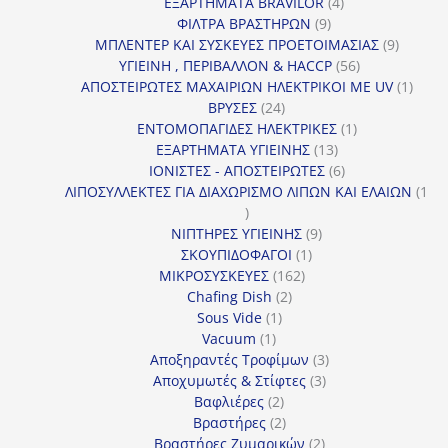
προϊόντα
4
ΕΞΑΡΤΗΜΑΤΑ BRAVILOR
4
9
προϊόντα
ΦΙΛΤΡΑ ΒΡΑΣΤΗΡΩΝ
9
προϊόντα
9
ΜΠΛΕΝΤΕΡ ΚΑΙ ΣΥΣΚΕΥΕΣ ΠΡΟΕΤΟΙΜΑΣΙΑΣ
9
56
προϊόντ
ΥΓΙΕΙΝΗ , ΠΕΡΙΒΑΛΛΟΝ & HACCP
56
προϊόντα
1
ΑΠΟΣΤΕΙΡΩΤΕΣ ΜΑΧΑΙΡΙΩΝ ΗΛΕΚΤΡΙΚΟΙ ΜΕ UV
1
24
προϊό
ΒΡΥΣΕΣ
24
προϊόντα
1
ΕΝΤΟΜΟΠΑΓΙΔΕΣ ΗΛΕΚΤΡΙΚΕΣ
1
13
προϊόν
ΕΞΑΡΤΗΜΑΤΑ ΥΓΙΕΙΝΗΣ
13
προϊόντα
6
ΙΟΝΙΣΤΕΣ - ΑΠΟΣΤΕΙΡΩΤΕΣ
6
προϊόντα
ΛΙΠΟΣΥΛΛΕΚΤΕΣ ΓΙΑ ΔΙΑΧΩΡΙΣΜΟ ΛΙΠΩΝ ΚΑΙ ΕΛΑΙΩΝ
1
1
προϊόν
9
ΝΙΠΤΗΡΕΣ ΥΓΙΕΙΝΗΣ
9
1
προϊόντα
ΣΚΟΥΠΙΔΟΦΑΓΟΙ
1
162
προϊόν
ΜΙΚΡΟΣΥΣΚΕΥΕΣ
162
2
προϊόντα
Chafing Dish
2
1
προϊόντα
Sous Vide
1
1
προϊόν
Vacuum
1
προϊόν
3
Αποξηραντές Τροφίμων
3
3
προϊόντα
Αποχυμωτές & Στίφτες
3
2
προϊόντα
Βαφλιέρες
2
προϊόντα
2
Βραστήρες
2
προϊόντα
2
Βραστήρες Ζυμαρικών
2