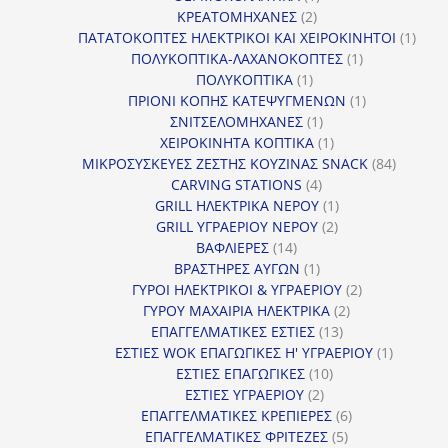
2
προϊόν
ΚΡΕΑΤΟΜΗΧΑΝΕΣ
2
προϊόντα
1
ΠΑΤΑΤΟΚΟΠΤΕΣ ΗΛΕΚΤΡΙΚΟΙ ΚΑΙ ΧΕΙΡΟΚΙΝΗΤΟΙ
1
1
προϊ
ΠΟΛΥΚΟΠΤΙΚΑ-ΛΑΧΑΝΟΚΟΠΤΕΣ
1
1
προϊόν
ΠΟΛΥΚΟΠΤΙΚΑ
1
προϊόν
1
ΠΡΙΟΝΙ ΚΟΠΗΣ ΚΑΤΕΨΥΓΜΕΝΩΝ
1
1
προϊόν
ΣΝΙΤΣΕΛΟΜΗΧΑΝΕΣ
1
προϊόν
1
ΧΕΙΡΟΚΙΝΗΤΑ ΚΟΠΤΙΚΑ
1
προϊόν
84
ΜΙΚΡΟΣΥΣΚΕΥΕΣ ΖΕΣΤΗΣ ΚΟΥΖΙΝΑΣ SNACK
84
4
προϊόντ
CARVING STATIONS
4
προϊόντα
1
GRILL ΗΛΕΚΤΡΙΚΑ ΝΕΡΟΥ
1
2
προϊόν
GRILL ΥΓΡΑΕΡΙΟΥ ΝΕΡΟΥ
2
14
προϊόντα
ΒΑΦΛΙΕΡΕΣ
14
προϊόντα
1
ΒΡΑΣΤΗΡΕΣ ΑΥΓΩΝ
1
προϊόν
2
ΓΥΡΟΙ ΗΛΕΚΤΡΙΚΟΙ & ΥΓΡΑΕΡΙΟΥ
2
2
προϊόντα
ΓΥΡΟΥ ΜΑΧΑΙΡΙΑ ΗΛΕΚΤΡΙΚΑ
2
13
προϊόντα
ΕΠΑΓΓΕΛΜΑΤΙΚΕΣ ΕΣΤΙΕΣ
13
προϊόντα
1
ΕΣΤΙΕΣ WOK ΕΠΑΓΩΓΙΚΕΣ Η' ΥΓΡΑΕΡΙΟΥ
1
10
προϊόν
ΕΣΤΙΕΣ ΕΠΑΓΩΓΙΚΕΣ
10
2
προϊόντα
ΕΣΤΙΕΣ ΥΓΡΑΕΡΙΟΥ
2
προϊόντα
6
ΕΠΑΓΓΕΛΜΑΤΙΚΕΣ ΚΡΕΠΙΕΡΕΣ
6
5
προϊόντα
ΕΠΑΓΓΕΛΜΑΤΙΚΕΣ ΦΡΙΤΕΖΕΣ
5