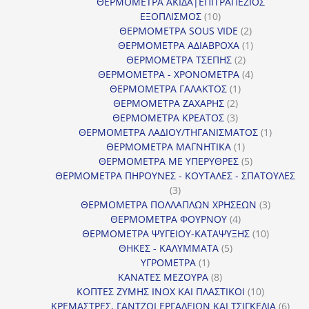
προϊόν
ΘΕΡΜΟΜΕΤΡΑ ΑΚΙΔΑ|ΕΠΙΤΡΑΠΕΖΙΟΣ
10
ΕΞΟΠΛΙΣΜΟΣ
10
προϊόντα
2
ΘΕΡΜΟΜΕΤΡΑ SOUS VIDE
2
προϊόντα
1
ΘΕΡΜΟΜΕΤΡΑ ΑΔΙΑΒΡΟΧΑ
1
2
προϊόν
ΘΕΡΜΟΜΕΤΡΑ ΤΣΕΠΗΣ
2
προϊόντα
4
ΘΕΡΜΟΜΕΤΡΑ - ΧΡΟΝΟΜΕΤΡΑ
4
1
προϊόντα
ΘΕΡΜΟΜΕΤΡΑ ΓΑΛΑΚΤΟΣ
1
2
προϊόν
ΘΕΡΜΟΜΕΤΡΑ ΖΑΧΑΡΗΣ
2
προϊόντα
3
ΘΕΡΜΟΜΕΤΡΑ ΚΡΕΑΤΟΣ
3
προϊόντα
1
ΘΕΡΜΟΜΕΤΡΑ ΛΑΔΙΟΥ/ΤΗΓΑΝΙΣΜΑΤΟΣ
1
1
προϊόν
ΘΕΡΜΟΜΕΤΡΑ ΜΑΓΝΗΤΙΚΑ
1
προϊόν
5
ΘΕΡΜΟΜΕΤΡΑ ΜΕ ΥΠΕΡΥΘΡΕΣ
5
προϊόντα
ΘΕΡΜΟΜΕΤΡΑ ΠΗΡΟΥΝΕΣ - ΚΟΥΤΑΛΕΣ - ΣΠΑΤΟΥΛΕΣ
3
3
προϊόντα
3
ΘΕΡΜΟΜΕΤΡΑ ΠΟΛΛΑΠΛΩΝ ΧΡΗΣΕΩΝ
3
4
προϊόντ
ΘΕΡΜΟΜΕΤΡΑ ΦΟΥΡΝΟΥ
4
προϊόντα
10
ΘΕΡΜΟΜΕΤΡΑ ΨΥΓΕΙΟΥ-ΚΑΤΑΨΥΞΗΣ
10
5
προϊόντα
ΘΗΚΕΣ - ΚΑΛΥΜΜΑΤΑ
5
1
προϊόντα
ΥΓΡΟΜΕΤΡΑ
1
προϊόν
8
ΚΑΝΑΤΕΣ ΜΕΖΟΥΡΑ
8
προϊόντα
10
ΚΟΠΤΕΣ ΖΥΜΗΣ INOX ΚΑΙ ΠΛΑΣΤΙΚΟΙ
10
προϊόντα
6
ΚΡΕΜΑΣΤΡΕΣ, ΓΑΝΤΖΟΙ ΕΡΓΑΛΕΙΩΝ ΚΑΙ ΤΣΙΓΚΕΛΙΑ
6