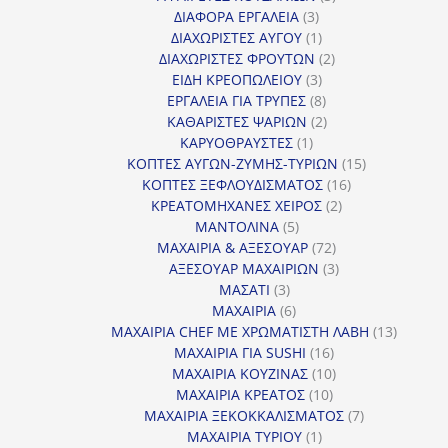
3
προϊόντα
ΔΙΑΦΟΡΑ ΕΡΓΑΛΕΙΑ
3
προϊόντα
1
ΔΙΑΧΩΡΙΣΤΕΣ ΑΥΓΟΥ
1
προϊόν
2
ΔΙΑΧΩΡΙΣΤΕΣ ΦΡΟΥΤΩΝ
2
3
προϊόντα
ΕΙΔΗ ΚΡΕΟΠΩΛΕΙΟΥ
3
προϊόντα
8
ΕΡΓΑΛΕΙΑ ΓΙΑ ΤΡΥΠΕΣ
8
προϊόντα
2
ΚΑΘΑΡΙΣΤΕΣ ΨΑΡΙΩΝ
2
1
προϊόντα
ΚΑΡΥΟΘΡΑΥΣΤΕΣ
1
προϊόν
15
ΚΟΠΤΕΣ ΑΥΓΩΝ-ΖΥΜΗΣ-ΤΥΡΙΩΝ
15
16
προϊόντα
ΚΟΠΤΕΣ ΞΕΦΛΟΥΔΙΣΜΑΤΟΣ
16
2
προϊόντα
ΚΡΕΑΤΟΜΗΧΑΝΕΣ ΧΕΙΡΟΣ
2
5
προϊόντα
ΜΑΝΤΟΛΙΝΑ
5
προϊόντα
72
ΜΑΧΑΙΡΙΑ & ΑΞΕΣΟΥΑΡ
72
προϊόντα
3
ΑΞΕΣΟΥΑΡ ΜΑΧΑΙΡΙΩΝ
3
3
προϊόντα
ΜΑΣΑΤΙ
3
προϊόντα
6
ΜΑΧΑΙΡΙΑ
6
προϊόντα
13
ΜΑΧΑΙΡΙΑ CHEF ΜΕ ΧΡΩΜΑΤΙΣΤΗ ΛΑΒΗ
13
16
προϊόντ
ΜΑΧΑΙΡΙΑ ΓΙΑ SUSHI
16
προϊόντα
10
ΜΑΧΑΙΡΙΑ ΚΟΥΖΙΝΑΣ
10
10
προϊόντα
ΜΑΧΑΙΡΙΑ ΚΡΕΑΤΟΣ
10
προϊόντα
7
ΜΑΧΑΙΡΙΑ ΞΕΚΟΚΚΑΛΙΣΜΑΤΟΣ
7
1
προϊόντα
ΜΑΧΑΙΡΙΑ ΤΥΡΙΟΥ
1