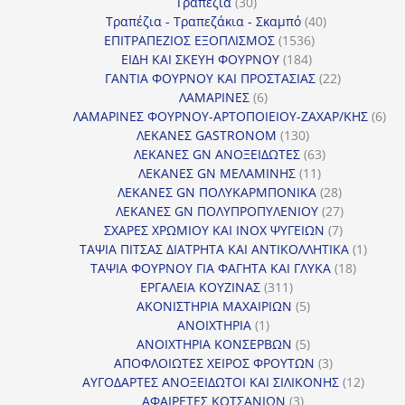
30
προϊόντα
Τραπέζια
30
προϊόντα
40
Τραπέζια - Τραπεζάκια - Σκαμπό
40
1536
προϊόντα
ΕΠΙΤΡΑΠΕΖΙΟΣ ΕΞΟΠΛΙΣΜΟΣ
1536
184
προϊόντα
ΕΙΔΗ ΚΑΙ ΣΚΕΥΗ ΦΟΥΡΝΟΥ
184
προϊόντα
22
ΓΑΝΤΙΑ ΦΟΥΡΝΟΥ ΚΑΙ ΠΡΟΣΤΑΣΙΑΣ
22
6
προϊόντα
ΛΑΜΑΡΙΝΕΣ
6
προϊόντα
6
ΛΑΜΑΡΙΝΕΣ ΦΟΥΡΝΟΥ-ΑΡΤΟΠΟΙΕΙΟΥ-ΖΑΧΑΡ/ΚΗΣ
6
130
προ
ΛΕΚΑΝΕΣ GASTRONOM
130
προϊόντα
63
ΛΕΚΑΝΕΣ GN ΑΝΟΞΕΙΔΩΤΕΣ
63
11
προϊόντα
ΛΕΚΑΝΕΣ GN ΜΕΛΑΜΙΝΗΣ
11
προϊόντα
28
ΛΕΚΑΝΕΣ GN ΠΟΛΥΚΑΡΜΠΟΝΙΚΑ
28
προϊόντα
27
ΛΕΚΑΝΕΣ GN ΠΟΛΥΠΡΟΠΥΛΕΝΙΟΥ
27
7
προϊόντα
ΣΧΑΡΕΣ ΧΡΩΜΙΟΥ ΚΑΙ INOX ΨΥΓΕΙΩΝ
7
προϊόντα
1
ΤΑΨΙΑ ΠΙΤΣΑΣ ΔΙΑΤΡΗΤΑ ΚΑΙ ΑΝΤΙΚΟΛΛΗΤΙΚΑ
1
18
προϊόν
ΤΑΨΙΑ ΦΟΥΡΝΟΥ ΓΙΑ ΦΑΓΗΤΑ ΚΑΙ ΓΛΥΚΑ
18
311
προϊόντ
ΕΡΓΑΛΕΙΑ ΚΟΥΖΙΝΑΣ
311
προϊόντα
5
ΑΚΟΝΙΣΤΗΡΙΑ ΜΑΧΑΙΡΙΩΝ
5
1
προϊόντα
ΑΝΟΙΧΤΗΡΙΑ
1
προϊόν
5
ΑΝΟΙΧΤΗΡΙΑ ΚΟΝΣΕΡΒΩΝ
5
προϊόντα
3
ΑΠΟΦΛΟΙΩΤΕΣ ΧΕΙΡΟΣ ΦΡΟΥΤΩΝ
3
προϊόντα
12
ΑΥΓΟΔΑΡΤΕΣ ΑΝΟΞΕΙΔΩΤΟΙ ΚΑΙ ΣΙΛΙΚΟΝΗΣ
12
3
προϊόν
ΑΦΑΙΡΕΤΕΣ ΚΟΤΣΑΝΙΩΝ
3