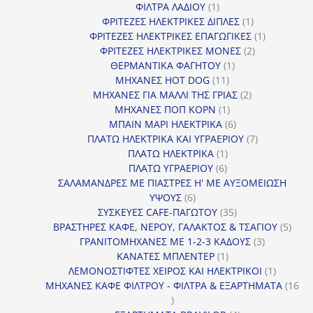
1
προϊόντα
ΦΙΛΤΡΑ ΛΑΔΙΟΥ
1
προϊόν
1
ΦΡΙΤΕΖΕΣ ΗΛΕΚΤΡΙΚΕΣ ΔΙΠΛΕΣ
1
προϊόν
1
ΦΡΙΤΕΖΕΣ ΗΛΕΚΤΡΙΚΕΣ ΕΠΑΓΩΓΙΚΕΣ
1
2
προϊόν
ΦΡΙΤΕΖΕΣ ΗΛΕΚΤΡΙΚΕΣ ΜΟΝΕΣ
2
1
προϊόντα
ΘΕΡΜΑΝΤΙΚΑ ΦΑΓΗΤΟΥ
1
11
προϊόν
ΜΗΧΑΝΕΣ HOT DOG
11
προϊόντα
2
ΜΗΧΑΝΕΣ ΓΙΑ ΜΑΛΛΙ ΤΗΣ ΓΡΙΑΣ
2
1
προϊόντα
ΜΗΧΑΝΕΣ ΠΟΠ ΚΟΡΝ
1
προϊόν
6
ΜΠΑΙΝ ΜΑΡΙ ΗΛΕΚΤΡΙΚΑ
6
προϊόντα
7
ΠΛΑΤΩ ΗΛΕΚΤΡΙΚΑ ΚΑΙ ΥΓΡΑΕΡΙΟΥ
7
1
προϊόντα
ΠΛΑΤΩ ΗΛΕΚΤΡΙΚΑ
1
6
προϊόν
ΠΛΑΤΩ ΥΓΡΑΕΡΙΟΥ
6
προϊόντα
ΣΑΛΑΜΑΝΔΡΕΣ ΜΕ ΠΙΑΣΤΡΕΣ Η' ΜΕ ΑΥΞΟΜΕΙΩΣΗ
6
ΥΨΟΥΣ
6
προϊόντα
35
ΣΥΣΚΕΥΕΣ CAFE-ΠΑΓΩΤΟΥ
35
προϊόντα
5
ΒΡΑΣΤΗΡΕΣ ΚΑΦΕ, ΝΕΡΟΥ, ΓΑΛΑΚΤΟΣ & ΤΣΑΓΙΟΥ
5
3
προϊ
ΓΡΑΝΙΤΟΜΗΧΑΝΕΣ ΜΕ 1-2-3 ΚΑΔΟΥΣ
3
1
προϊόντα
ΚΑΝΑΤΕΣ ΜΠΛΕΝΤΕΡ
1
προϊόν
1
ΛΕΜΟΝΟΣΤΙΦΤΕΣ ΧΕΙΡΟΣ ΚΑΙ ΗΛΕΚΤΡΙΚΟΙ
1
προϊόν
ΜΗΧΑΝΕΣ ΚΑΦΕ ΦΙΛΤΡΟΥ - ΦΙΛΤΡΑ & ΕΞΑΡΤΗΜΑΤΑ
16
16