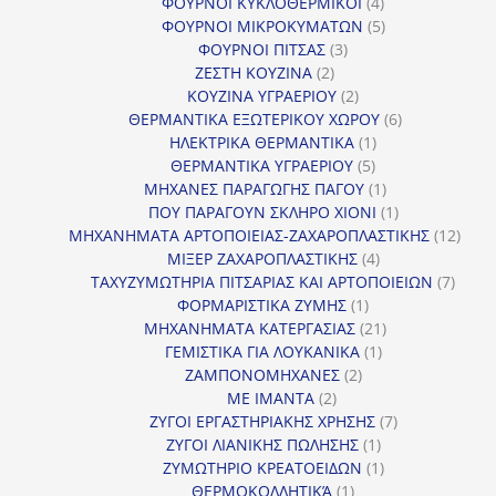
4
προϊόν
ΦΟΥΡΝΟΙ ΚΥΚΛΟΘΕΡΜΙΚΟΙ
4
προϊόντα
5
ΦΟΥΡΝΟΙ ΜΙΚΡΟΚΥΜΑΤΩΝ
5
3
προϊόντα
ΦΟΥΡΝΟΙ ΠΙΤΣΑΣ
3
2
προϊόντα
ΖΕΣΤΗ ΚΟΥΖΙΝΑ
2
προϊόντα
2
ΚΟΥΖΙΝΑ ΥΓΡΑΕΡΙΟΥ
2
προϊόντα
6
ΘΕΡΜΑΝΤΙΚΑ ΕΞΩΤΕΡΙΚΟΥ ΧΩΡΟΥ
6
1
προϊόντα
ΗΛΕΚΤΡΙΚΑ ΘΕΡΜΑΝΤΙΚΑ
1
5
προϊόν
ΘΕΡΜΑΝΤΙΚΑ ΥΓΡΑΕΡΙΟΥ
5
προϊόντα
1
ΜΗΧΑΝΕΣ ΠΑΡΑΓΩΓΗΣ ΠΑΓΟΥ
1
προϊόν
1
ΠΟΥ ΠΑΡΑΓΟΥΝ ΣΚΛΗΡΟ ΧΙΟΝΙ
1
προϊόν
12
ΜΗΧΑΝΗΜΑΤΑ ΑΡΤΟΠΟΙΕΙΑΣ-ΖΑΧΑΡΟΠΛΑΣΤΙΚΗΣ
12
4
προϊ
ΜΙΞΕΡ ΖΑΧΑΡΟΠΛΑΣΤΙΚΗΣ
4
προϊόντα
7
ΤΑΧΥΖΥΜΩΤΗΡΙΑ ΠΙΤΣΑΡΙΑΣ ΚΑΙ ΑΡΤΟΠΟΙΕΙΩΝ
7
1
προϊό
ΦΟΡΜΑΡΙΣΤΙΚΑ ΖΥΜΗΣ
1
προϊόν
21
ΜΗΧΑΝΗΜΑΤΑ ΚΑΤΕΡΓΑΣΙΑΣ
21
1
προϊόντα
ΓΕΜΙΣΤΙΚΑ ΓΙΑ ΛΟΥΚΑΝΙΚΑ
1
2
προϊόν
ΖΑΜΠΟΝΟΜΗΧΑΝΕΣ
2
2
προϊόντα
ΜΕ ΙΜΑΝΤΑ
2
προϊόντα
7
ΖΥΓΟΙ ΕΡΓΑΣΤΗΡΙΑΚΗΣ ΧΡΗΣΗΣ
7
1
προϊόντα
ΖΥΓΟΙ ΛΙΑΝΙΚΗΣ ΠΩΛΗΣΗΣ
1
προϊόν
1
ΖΥΜΩΤΗΡΙΟ ΚΡΕΑΤΟΕΙΔΩΝ
1
1
προϊόν
ΘΕΡΜΟΚΟΛΛΗΤΙΚΆ
1