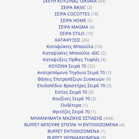
προϊόντα
44
ΣΚΕΥΗ ΚΟΥΖΙΝΑΣ ΟΙΚΙΑΚΑ
44
2
προϊόντα
ΣΕΙΡΑ BASIC
2
προϊόντα
18
ΣΕΙΡΑ COCOTTES
18
5
προϊόντα
ΣΕΙΡΑ HOME
5
προϊόντα
4
ΣΕΙΡΑ MAGMA
4
15
προϊόντα
ΣΕΙΡΑ STILO
15
26
προϊόντα
ΚΑΤΑΨΥΞΕΙΣ
26
προϊόντα
10
Καταψύκτες Μπαούλα
10
προϊόντα
2
Καταψύκτες Μπαούλα -60C
2
4
προϊόντα
Καταψύξεις Όρθιες Τυφλές
4
32
προϊόντα
ΚΟΥΖΙΝΑ Σειρά 70
32
προϊόντα
1
Ανατρεπόμενα Τηγάνια Σειρά 70
1
9
προϊόν
Βάσεις Επιτραπέζιων Συσκευών
9
προϊόντα
2
Επιδαπέδιοι Βραστήρες Σειρά 70
2
3
προϊόντα
Εστίες Σειρά 70
3
προϊόντα
2
Κουζίνες Σειρά 70
2
1
προϊόντα
Ουδέτερα
1
προϊόν
1
Φριτέζες Σειρά 70
1
προϊόν
444
ΜΗΧΑΝΗΜΑΤΑ ΜΑΖΙΚΗΣ ΕΣΤΙΑΣΗΣ
444
προϊόντα
4
BUFFET-ΜΠΟΥΦΕ ΕΠΙΠΛΑ 'Η ΕΝΤΟΙΧΙΖΟΜΕΝΑ
4
1
προϊόν
BUFFET ΕΝΤΟΙΧΙΖΟΜΕΝΑ
1
προϊόν
3
BUFFET ΘΕΡΜΑΙΝΟΜΕΝΑ
3