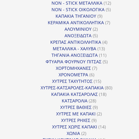
12
προϊόντα
NON - STICK ΜΕΤΑΛΛΙΚΑ
12
5
προϊόντα
NON - STICK ΟΙΚΟΛΟΓΙΚΑ
5
9
προϊόντα
ΚΑΠΑΚΙΑ ΤΗΓΑΝΙΟΥ
9
προϊόντα
7
ΚΕΡΑΜΙΚΑ ΑΝΤΙΚΟΛΛΗΤΙΚΑ
7
2
προϊόντα
ΑΛΟΥΜΙΝΙΟΥ
2
προϊόντα
5
ΑΝΟΞΕΙΔΩΤΑ
5
προϊόντα
4
ΚΡΕΠΑΣ ΑΝΤΙΚΟΛΛΗΤΙΚΑ
4
13
προϊόντα
ΜΕΤΑΛΛΙΚΑ - ΧΑΛΥΒΑ
13
προϊόντα
11
ΤΗΓΑΝΙΑ ΑΝΟΞΕΙΔΩΤΑ
11
προϊόντα
5
ΦΤΥΑΡΙΑ ΦΟΥΡΝΟΥ ΠΙΤΣΑΣ
5
7
προϊόντα
ΧΟΡΤΟΜΗΧΑΝΕΣ
7
6
προϊόντα
ΧΡΟΝΟΜΕΤΡΑ
6
προϊόντα
15
ΧΥΤΡΕΣ ΤΑΧΥΤΗΤΟΣ
15
προϊόντα
80
ΧΥΤΡΕΣ-ΚΑΤΣΑΡΟΛΕΣ-ΚΑΠΑΚΙΑ
80
18
προϊόντα
ΚΑΠΑΚΙΑ ΚΑΤΣΑΡΟΛΑΣ
18
28
προϊόντα
ΚΑΤΣΑΡΟΛΙΑ
28
προϊόντα
9
ΧΥΤΡΕΣ ΒΑΘΙΕΣ
9
προϊόντα
2
ΧΥΤΡΕΣ ΜΕ ΚΑΠΑΚΙ
2
9
προϊόντα
ΧΥΤΡΕΣ ΡΗΧΕΣ
9
προϊόντα
14
ΧΥΤΡΕΣ ΧΩΡΙΣ ΚΑΠΑΚΙ
14
2
προϊόντα
ΧΩΝΙΑ
2