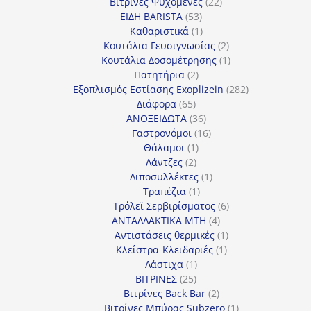
22
προϊόντα
Βιτρίνες Ψυχόμενες
22
53
προϊόντα
ΕΙΔΗ BARISTA
53
προϊόντα
1
Καθαριστικά
1
προϊόν
2
Κουτάλια Γευσιγνωσίας
2
προϊόντα
1
Κουτάλια Δοσομέτρησης
1
2
προϊόν
Πατητήρια
2
προϊόντα
282
Εξοπλισμός Εστίασης Exoplizein
282
65
προϊόντα
Διάφορα
65
προϊόντα
36
ΑΝΟΞΕΙΔΩΤΑ
36
προϊόντα
16
Γαστρονόμοι
16
1
προϊόντα
Θάλαμοι
1
2
προϊόν
Λάντζες
2
προϊόντα
1
Λιποσυλλέκτες
1
1
προϊόν
Τραπέζια
1
προϊόν
6
Τρόλεϊ Σερβιρίσματος
6
4
προϊόντα
ΑΝΤΑΛΛΑΚΤΙΚΑ MTH
4
προϊόντα
1
Αντιστάσεις θερμικές
1
1
προϊόν
Κλείστρα-Κλειδαριές
1
1
προϊόν
Λάστιχα
1
25
προϊόν
ΒΙΤΡΙΝΕΣ
25
προϊόντα
2
Βιτρίνες Back Bar
2
προϊόντα
1
Βιτρίνες Mπύρας Subzero
1