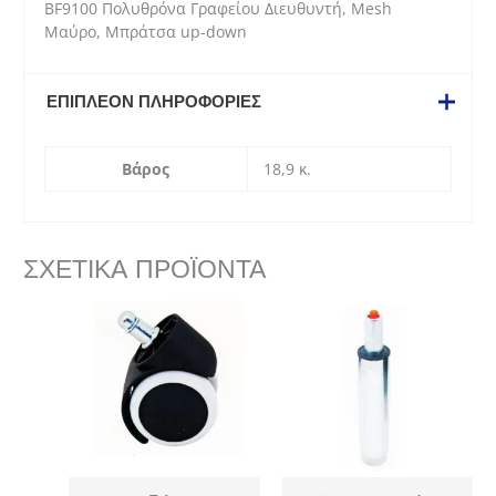
BF9100 Πολυθρόνα Γραφείου Διευθυντή, Mesh
up-
Μαύρο, Μπράτσα up-down
down
ποσότητα
ΕΠΙΠΛΈΟΝ ΠΛΗΡΟΦΟΡΊΕΣ
Βάρος
18,9 κ.
ΣΧΕΤΙΚΆ ΠΡΟΪΌΝΤΑ