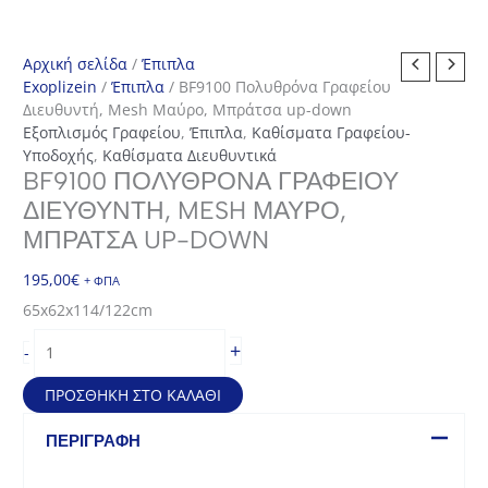
Αρχική σελίδα
/
Έπιπλα
Exoplizein
/
Έπιπλα
/ BF9100 Πολυθρόνα Γραφείου
Διευθυντή, Mesh Μαύρο, Μπράτσα up-down
Εξοπλισμός Γραφείου
,
Έπιπλα
,
Καθίσματα Γραφείου-
Υποδοχής
,
Καθίσματα Διευθυντικά
BF9100 ΠΟΛΥΘΡΌΝΑ ΓΡΑΦΕΊΟΥ
ΔΙΕΥΘΥΝΤΉ, MESH ΜΑΎΡΟ,
ΜΠΡΆΤΣΑ UP-DOWN
195,00
€
+ ΦΠΑ
65x62x114/122cm
BF9100
+
-
Πολυθρόνα
Γραφείου
ΠΡΟΣΘΉΚΗ ΣΤΟ ΚΑΛΆΘΙ
Διευθυντή,
Mesh
ΠΕΡΙΓΡΑΦΉ
Μαύρο,
Μπράτσα