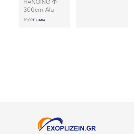
HANGING Φ
300cm Alu
29,00
€
+ ΦΠΑ