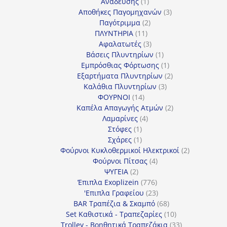
1
προϊόντα
Ανάδευσης
1
προϊόν
3
Αποθήκες Παγομηχανών
3
2
προϊόντα
Παγότριμμα
2
11
προϊόντα
ΠΛΥΝΤΗΡΙΑ
11
προϊόντα
3
Αφαλατωτές
3
προϊόντα
1
Βάσεις Πλυντηρίων
1
προϊόν
1
Εμπρόσθιας Φόρτωσης
1
προϊόν
2
Εξαρτήματα Πλυντηρίων
2
3
προϊόντα
Καλάθια Πλυντηρίων
3
14
προϊόντα
ΦΟΥΡΝΟΙ
14
προϊόντα
2
Καπέλα Απαγωγής Ατμών
2
4
προϊόντα
Λαμαρίνες
4
1
προϊόντα
Στόφες
1
προϊόν
1
Σχάρες
1
προϊόν
2
Φούρνοι Κυκλοθερμικοί Ηλεκτρικοί
2
4
προϊόντα
Φούρνοι Πίτσας
4
2
προϊόντα
ΨΥΓΕΙΑ
2
προϊόντα
776
Έπιπλα Exoplizein
776
προϊόντα
23
'Επιπλα Γραφείου
23
προϊόντα
68
BAR Τραπέζια & Σκαμπό
68
προϊόντα
10
Set Καθιστικά - Τραπεζαρίες
10
προϊόντα
33
Trolley - Βοηθητικά Τραπεζάκια
33