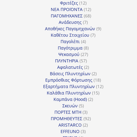
12
προϊόντα
Φριτέζες
12
προϊόντα
12
ΝΕΑ ΠΡΟΪΟΝΤΑ
12
προϊόντα
68
ΠΑΓΟΜΗΧΑΝΕΣ
68
7
προϊόντα
Ανάδευσης
7
προϊόντα
9
Αποθήκες Παγομηχανών
9
7
προϊόντα
Καθέτου Στοιχείου
7
4
προϊόντα
Παγολέπι
4
προϊόντα
8
Παγότριμμα
8
27
προϊόντα
Ψεκασμού
27
57
προϊόντα
ΠΛΥΝΤΗΡΙΑ
57
προϊόντα
2
Αφαλατωτές
2
προϊόντα
2
Βάσεις Πλυντηρίων
2
προϊόντα
18
Εμπρόσθιας Φόρτωσης
18
προϊόντα
12
Εξαρτήματα Πλυντηρίων
12
15
προϊόντα
Καλάθια Πλυντηρίων
15
2
προϊόντα
Καμπάνα (Hood)
2
5
προϊόντα
Σκευών
5
προϊόντα
3
ΠΟΡΤΕΣ MTH
3
προϊόντα
92
ΠΡΟΜΗΘΕΥΤΕΣ
92
2
προϊόντα
ARISTARCO
2
3
προϊόντα
EFFEUNO
3