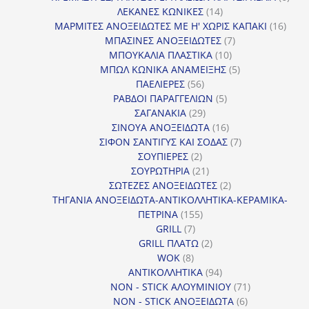
14
προϊ
ΛΕΚΑΝΕΣ ΚΩΝΙΚΕΣ
14
προϊόντα
16
ΜΑΡΜΙΤΕΣ ΑΝΟΞΕΙΔΩΤΕΣ ΜΕ Η' ΧΩΡΙΣ ΚΑΠΑΚΙ
16
7
προϊ
ΜΠΑΣΙΝΕΣ ΑΝΟΞΕΙΔΩΤΕΣ
7
10
προϊόντα
ΜΠΟΥΚΑΛΙΑ ΠΛΑΣΤΙΚΑ
10
προϊόντα
5
ΜΠΩΛ ΚΩΝΙΚΑ ΑΝΑΜΕΙΞΗΣ
5
56
προϊόντα
ΠΑΕΛΙΕΡΕΣ
56
προϊόντα
5
ΡΑΒΔΟΙ ΠΑΡΑΓΓΕΛΙΩΝ
5
29
προϊόντα
ΣΑΓΑΝΑΚΙΑ
29
προϊόντα
16
ΣΙΝΟΥΑ ΑΝΟΞΕΙΔΩΤΑ
16
προϊόντα
7
ΣΙΦΟΝ ΣΑΝΤΙΓΥΣ ΚΑΙ ΣΟΔΑΣ
7
2
προϊόντα
ΣΟΥΠΙΕΡΕΣ
2
προϊόντα
21
ΣΟΥΡΩΤΗΡΙΑ
21
προϊόντα
2
ΣΩΤΕΖΕΣ ΑΝΟΞΕΙΔΩΤΕΣ
2
προϊόντα
ΤΗΓΑΝΙΑ ΑΝΟΞΕΙΔΩΤΑ-ΑΝΤΙΚΟΛΛΗΤΙΚΑ-ΚΕΡΑΜΙΚΑ-
155
ΠΕΤΡΙΝΑ
155
7
προϊόντα
GRILL
7
προϊόντα
2
GRILL ΠΛΑΤΩ
2
8
προϊόντα
WOK
8
προϊόντα
94
ΑΝΤΙΚΟΛΛΗΤΙΚΑ
94
προϊόντα
71
NON - STICK ΑΛΟΥΜΙΝΙΟΥ
71
6
προϊόντα
NON - STICK ΑΝΟΞΕΙΔΩΤΑ
6