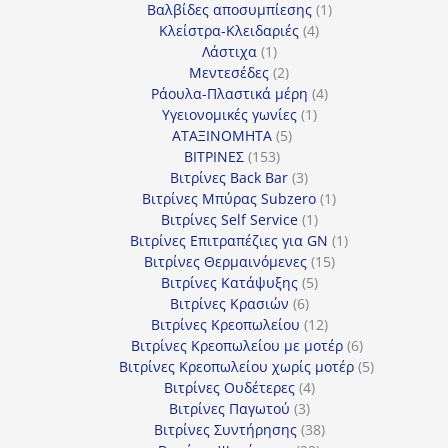
προϊόντα
1
Βαλβίδες αποσυμπίεσης
1
4
προϊόν
Κλείστρα-Κλειδαριές
4
1
προϊόντα
Λάστιχα
1
προϊόν
2
Μεντεσέδες
2
προϊόντα
4
Ράουλα-Πλαστικά μέρη
4
1
προϊόντα
Υγειονομικές γωνίες
1
5
προϊόν
ΑΤΑΞΙΝΟΜΗΤΑ
5
153
προϊόντα
ΒΙΤΡΙΝΕΣ
153
προϊόντα
3
Βιτρίνες Back Bar
3
προϊόντα
1
Βιτρίνες Mπύρας Subzero
1
1
προϊόν
Βιτρίνες Self Service
1
προϊόν
1
Βιτρίνες Επιτραπέζιες για GN
1
15
προϊόν
Βιτρίνες Θερμαινόμενες
15
5
προϊόντα
Βιτρίνες Κατάψυξης
5
6
προϊόντα
Βιτρίνες Κρασιών
6
προϊόντα
12
Βιτρίνες Κρεοπωλείου
12
προϊόντα
6
Βιτρίνες Κρεοπωλείου με μοτέρ
6
προϊόντα
5
Βιτρίνες Κρεοπωλείου χωρίς μοτέρ
5
4
προϊόντα
Βιτρίνες Ουδέτερες
4
3
προϊόντα
Βιτρίνες Παγωτού
3
προϊόντα
38
Βιτρίνες Συντήρησης
38