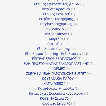
προϊόν
6
Βιτρίνες Επιτραπέζιες για GN
6
1
προϊόντα
Βιτρίνες Κρασιών
1
προϊόν
1
Βιτρίνες Παγωτού
1
προϊόν
3
Βιτρίνες Συντήρησης
3
3
προϊόντα
Βιτρίνες Ψυχόμενες
3
21
προϊόντα
ΕΙΔΗ BARISTA
21
προϊόντα
1
Pitcher Rinser
1
1
προϊόν
Μπρελόκ
1
προϊόν
2
Πατητήρια
2
προϊόντα
14
Εξοπλισμός Catering
14
προϊόντα
14
Εξοπλισμός Catering - Εκδηλώσεων
14
5
προϊόντα
ΕΠΙΤΡΑΠΕΖΙΟΣ ΕΞΟΠΛΙΣΜΟΣ
5
προϊόντα
1
ΕΙΔΗ ΠΡΟΕΤΟΙΜΑΣΙΑΣ ΖΑΧΑΡΟΠΛΑΣΤΙΚΗΣ
1
1
προϊόν
ΦΟΡΜΕΣ
1
προϊόν
4
ΣΚΕΥΗ ΚΑΙ ΕΙΔΗ ΠΑΡΟΥΣΙΑΣΗΣ BUFFET
4
4
προϊόντα
ΚΟΥΒΑΔΑΚΙΑ ΠΑΓΟΥ
4
11
προϊόντα
ΚΑΤΑΨΥΞΕΙΣ
11
προϊόντα
6
Καταψύκτες Μπαούλα
6
προϊόντα
1
Καταψύκτες Συρόμενα κρύσταλλα
1
4
προϊόν
ΚΟΥΖΙΝΑ Σειρά 70
4
προϊόντα
1
Κουζίνες Σειρά 70
1