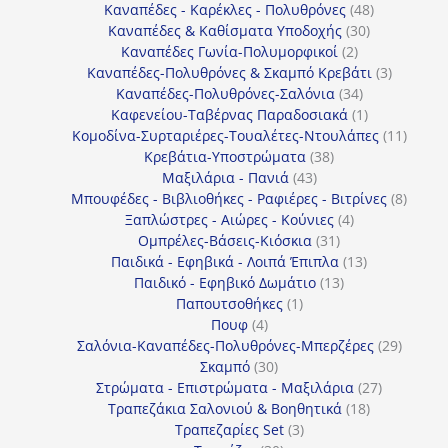
προϊόντα
48
Καναπέδες - Καρέκλες - Πολυθρόνες
48
30
προϊόντα
Καναπέδες & Καθίσματα Υποδοχής
30
2
προϊόντα
Καναπέδες Γωνία-Πολυμορφικοί
2
προϊόντα
3
Καναπέδες-Πολυθρόνες & Σκαμπό Κρεβάτι
3
34
προϊόντ
Καναπέδες-Πολυθρόνες-Σαλόνια
34
προϊόντα
1
Καφενείου-Ταβέρνας Παραδοσιακά
1
προϊόν
11
Κομοδίνα-Συρταριέρες-Τουαλέτες-Ντουλάπες
11
38
προϊόν
Κρεβάτια-Υποστρώματα
38
43
προϊόντα
Μαξιλάρια - Πανιά
43
προϊόντα
8
Μπουφέδες - Βιβλιοθήκες - Ραφιέρες - Βιτρίνες
8
4
προϊό
Ξαπλώστρες - Αιώρες - Κούνιες
4
31
προϊόντα
Ομπρέλες-Βάσεις-Κιόσκια
31
προϊόντα
13
Παιδικά - Εφηβικά - Λοιπά Έπιπλα
13
13
προϊόντα
Παιδικό - Εφηβικό Δωμάτιο
13
1
προϊόντα
Παπουτσοθήκες
1
4
προϊόν
Πουφ
4
προϊόντα
29
Σαλόνια-Καναπέδες-Πολυθρόνες-Μπερζέρες
29
30
προϊόν
Σκαμπό
30
προϊόντα
27
Στρώματα - Επιστρώματα - Μαξιλάρια
27
18
προϊόντα
Τραπεζάκια Σαλονιού & Βοηθητικά
18
3
προϊόντα
Τραπεζαρίες Set
3