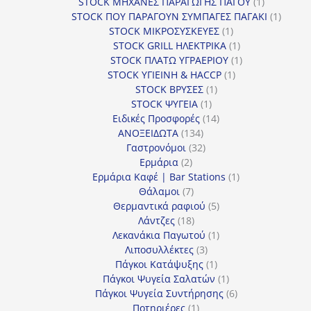
προϊόντα
1
STOCK ΜΗΧΑΝΕΣ ΠΑΡΑΓΩΓΗΣ ΠΑΓΟΥ
1
προϊόν
1
STOCK ΠΟΥ ΠΑΡΑΓΟΥΝ ΣΥΜΠΑΓΕΣ ΠΑΓΑΚΙ
1
1
προϊόν
STOCK ΜΙΚΡΟΣΥΣΚΕΥΕΣ
1
προϊόν
1
STOCK GRILL ΗΛΕΚΤΡΙΚΑ
1
προϊόν
1
STOCK ΠΛΑΤΩ ΥΓΡΑΕΡΙΟΥ
1
1
προϊόν
STOCK ΥΓΙΕΙΝΗ & HACCP
1
1
προϊόν
STOCK ΒΡΥΣΕΣ
1
1
προϊόν
STOCK ΨΥΓΕΙΑ
1
προϊόν
14
Ειδικές Προσφορές
14
134
προϊόντα
ΑΝΟΞΕΙΔΩΤΑ
134
προϊόντα
32
Γαστρονόμοι
32
2
προϊόντα
Ερμάρια
2
προϊόντα
1
Ερμάρια Καφέ | Bar Stations
1
7
προϊόν
Θάλαμοι
7
προϊόντα
5
Θερμαντικά ραφιού
5
18
προϊόντα
Λάντζες
18
προϊόντα
1
Λεκανάκια Παγωτού
1
3
προϊόν
Λιποσυλλέκτες
3
προϊόντα
1
Πάγκοι Κατάψυξης
1
προϊόν
1
Πάγκοι Ψυγεία Σαλατών
1
προϊόν
6
Πάγκοι Ψυγεία Συντήρησης
6
1
προϊόντα
Ποτηριέρες
1