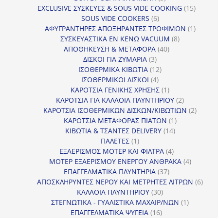
προϊόντα
15
EXCLUSIVE ΣΥΣΚΕΥΕΣ & SOUS VIDE COOKING
15
6
προϊόν
SOUS VIDE COOKERS
6
προϊόντα
1
ΑΦΥΓΡΑΝΤΗΡΕΣ ΑΠΟΞΗΡΑΝΤΕΣ ΤΡΟΦΙΜΩΝ
1
8
προϊόν
ΣΥΣΚΕΥΑΣΤΙΚΑ ΕΝ ΚΕΝΩ VACUUM
8
40
προϊόντα
ΑΠΟΘΗΚΕΥΣΗ & ΜΕΤΑΦΟΡΑ
40
3
προϊόντα
ΔΙΣΚΟΙ ΓΙΑ ΖΥΜΑΡΙΑ
3
προϊόντα
12
ΙΣΟΘΕΡΜΙΚΑ ΚΙΒΩΤΙΑ
12
4
προϊόντα
ΙΣΟΘΕΡΜΙΚΟΙ ΔΙΣΚΟΙ
4
προϊόντα
1
ΚΑΡΟΤΣΙΑ ΓΕΝΙΚΗΣ ΧΡΗΣΗΣ
1
προϊόν
2
ΚΑΡΟΤΣΙΑ ΓΙΑ ΚΑΛΑΘΙΑ ΠΛΥΝΤΗΡΙΟΥ
2
προϊόντα
2
ΚΑΡΟΤΣΙΑ ΙΣΟΘΕΡΜΙΚΩΝ ΔΙΣΚΩΝ/ΚΙΒΩΤΙΩΝ
2
1
προϊόν
ΚΑΡΟΤΣΙΑ ΜΕΤΑΦΟΡΑΣ ΠΙΑΤΩΝ
1
14
προϊόν
ΚΙΒΩΤΙΑ & ΤΣΑΝΤΕΣ DELIVERY
14
1
προϊόντα
ΠΑΛΕΤΕΣ
1
προϊόν
4
ΕΞΑΕΡΙΣΜΟΣ ΜΟΤΕΡ ΚΑΙ ΦΙΛΤΡΑ
4
προϊόντα
4
ΜΟΤΕΡ ΕΞΑΕΡΙΣΜΟΥ ΕΝΕΡΓΟΥ ΑΝΘΡΑΚΑ
4
37
προϊόντ
ΕΠΑΓΓΕΛΜΑΤΙΚΑ ΠΛΥΝΤΗΡΙΑ
37
προϊόντα
6
ΑΠΟΣΚΛΗΡΥΝΤΕΣ ΝΕΡΟΥ ΚΑΙ ΜΕΤΡΗΤΕΣ ΛΙΤΡΩΝ
6
30
προϊ
ΚΑΛΑΘΙΑ ΠΛΥΝΤΗΡΙΟΥ
30
προϊόντα
1
ΣΤΕΓΝΩΤΙΚΑ - ΓΥΑΛΙΣΤΙΚΑ ΜΑΧΑΙΡ/ΝΩΝ
1
16
προϊόν
ΕΠΑΓΓΕΛΜΑΤΙΚΑ ΨΥΓΕΙΑ
16