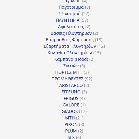
4
προϊόντα
Παγολέπι
4
προϊόντα
8
Παγότριμμα
8
27
προϊόντα
Ψεκασμού
27
57
προϊόντα
ΠΛΥΝΤΗΡΙΑ
57
προϊόντα
2
Αφαλατωτές
2
προϊόντα
2
Βάσεις Πλυντηρίων
2
προϊόντα
18
Εμπρόσθιας Φόρτωσης
18
προϊόντα
12
Εξαρτήματα Πλυντηρίων
12
15
προϊόντα
Καλάθια Πλυντηρίων
15
2
προϊόντα
Καμπάνα (Hood)
2
5
προϊόντα
Σκευών
5
προϊόντα
3
ΠΟΡΤΕΣ MTH
3
προϊόντα
92
ΠΡΟΜΗΘΕΥΤΕΣ
92
2
προϊόντα
ARISTARCO
2
3
προϊόντα
EFFEUNO
3
4
προϊόντα
FRIGUS
4
προϊόντα
1
GALORE
1
προϊόν
17
GIADOS
17
21
προϊόντα
MTH
21
προϊόντα
8
PIRON
8
2
προϊόντα
PLUM
2
6
προϊόντα
SLS
6