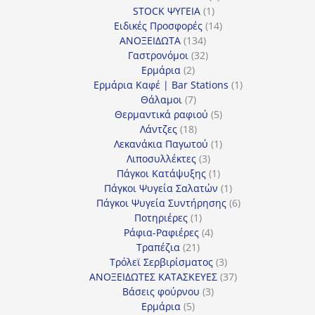
1
προϊόν
STOCK ΨΥΓΕΙΑ
1
προϊόν
14
Ειδικές Προσφορές
14
134
προϊόντα
ΑΝΟΞΕΙΔΩΤΑ
134
προϊόντα
32
Γαστρονόμοι
32
2
προϊόντα
Ερμάρια
2
προϊόντα
1
Ερμάρια Καφέ | Bar Stations
1
7
προϊόν
Θάλαμοι
7
προϊόντα
5
Θερμαντικά ραφιού
5
18
προϊόντα
Λάντζες
18
προϊόντα
1
Λεκανάκια Παγωτού
1
3
προϊόν
Λιποσυλλέκτες
3
προϊόντα
1
Πάγκοι Κατάψυξης
1
προϊόν
1
Πάγκοι Ψυγεία Σαλατών
1
προϊόν
6
Πάγκοι Ψυγεία Συντήρησης
6
1
προϊόντα
Ποτηριέρες
1
προϊόν
4
Ράφια-Ραφιέρες
4
21
προϊόντα
Τραπέζια
21
προϊόντα
3
Τρόλεϊ Σερβιρίσματος
3
προϊόντα
37
ΑΝΟΞΕΙΔΩΤΕΣ ΚΑΤΑΣΚΕΥΕΣ
37
3
προϊόντα
Βάσεις φούρνου
3
5
προϊόντα
Ερμάρια
5