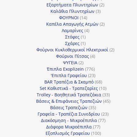
προϊόν
2
Εξαρτήματα Πλυντηρίων
2
3
προϊόντα
Καλάθια Πλυντηρίων
3
14
προϊόντα
ΦΟΥΡΝΟΙ
14
προϊόντα
2
Καπέλα Απαγωγής Ατμών
2
4
προϊόντα
Λαμαρίνες
4
1
προϊόντα
Στόφες
1
προϊόν
1
Σχάρες
1
προϊόν
2
Φούρνοι Κυκλοθερμικοί Ηλεκτρικοί
2
4
προϊόντα
Φούρνοι Πίτσας
4
2
προϊόντα
ΨΥΓΕΙΑ
2
προϊόντα
776
Έπιπλα Exoplizein
776
προϊόντα
23
'Επιπλα Γραφείου
23
προϊόντα
68
BAR Τραπέζια & Σκαμπό
68
προϊόντα
10
Set Καθιστικά - Τραπεζαρίες
10
προϊόντα
33
Trolley - Βοηθητικά Τραπεζάκια
33
προϊόντα
45
Βάσεις & Επιφάνειες Τραπεζιών
45
35
προϊόντα
Βάσεις Τραπεζιών
35
προϊόντα
23
Γραφεία - Τραπέζια Συνεδρίου
23
77
προϊόντα
Διακόσμηση - Μικροέπιπλα
77
77
προϊόντα
Διάφορα Μικροέπιπλα
77
προϊόντα
100
Εξοπλισμός Γραφείου
100