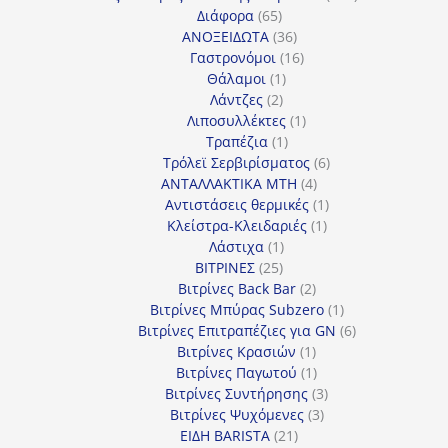
65
προϊόντα
Διάφορα
65
προϊόντα
36
ΑΝΟΞΕΙΔΩΤΑ
36
προϊόντα
16
Γαστρονόμοι
16
1
προϊόντα
Θάλαμοι
1
2
προϊόν
Λάντζες
2
προϊόντα
1
Λιποσυλλέκτες
1
1
προϊόν
Τραπέζια
1
προϊόν
6
Τρόλεϊ Σερβιρίσματος
6
4
προϊόντα
ΑΝΤΑΛΛΑΚΤΙΚΑ MTH
4
προϊόντα
1
Αντιστάσεις θερμικές
1
1
προϊόν
Κλείστρα-Κλειδαριές
1
1
προϊόν
Λάστιχα
1
25
προϊόν
ΒΙΤΡΙΝΕΣ
25
προϊόντα
2
Βιτρίνες Back Bar
2
προϊόντα
1
Βιτρίνες Mπύρας Subzero
1
προϊόν
6
Βιτρίνες Επιτραπέζιες για GN
6
1
προϊόντα
Βιτρίνες Κρασιών
1
προϊόν
1
Βιτρίνες Παγωτού
1
προϊόν
3
Βιτρίνες Συντήρησης
3
3
προϊόντα
Βιτρίνες Ψυχόμενες
3
21
προϊόντα
ΕΙΔΗ BARISTA
21