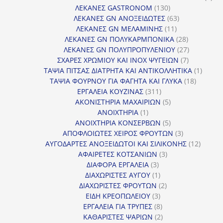
130
προ
ΛΕΚΑΝΕΣ GASTRONOM
130
προϊόντα
63
ΛΕΚΑΝΕΣ GN ΑΝΟΞΕΙΔΩΤΕΣ
63
11
προϊόντα
ΛΕΚΑΝΕΣ GN ΜΕΛΑΜΙΝΗΣ
11
προϊόντα
28
ΛΕΚΑΝΕΣ GN ΠΟΛΥΚΑΡΜΠΟΝΙΚΑ
28
προϊόντα
27
ΛΕΚΑΝΕΣ GN ΠΟΛΥΠΡΟΠΥΛΕΝΙΟΥ
27
7
προϊόντα
ΣΧΑΡΕΣ ΧΡΩΜΙΟΥ ΚΑΙ INOX ΨΥΓΕΙΩΝ
7
προϊόντα
1
ΤΑΨΙΑ ΠΙΤΣΑΣ ΔΙΑΤΡΗΤΑ ΚΑΙ ΑΝΤΙΚΟΛΛΗΤΙΚΑ
1
18
προϊόν
ΤΑΨΙΑ ΦΟΥΡΝΟΥ ΓΙΑ ΦΑΓΗΤΑ ΚΑΙ ΓΛΥΚΑ
18
311
προϊόντ
ΕΡΓΑΛΕΙΑ ΚΟΥΖΙΝΑΣ
311
προϊόντα
5
ΑΚΟΝΙΣΤΗΡΙΑ ΜΑΧΑΙΡΙΩΝ
5
1
προϊόντα
ΑΝΟΙΧΤΗΡΙΑ
1
προϊόν
5
ΑΝΟΙΧΤΗΡΙΑ ΚΟΝΣΕΡΒΩΝ
5
προϊόντα
3
ΑΠΟΦΛΟΙΩΤΕΣ ΧΕΙΡΟΣ ΦΡΟΥΤΩΝ
3
προϊόντα
12
ΑΥΓΟΔΑΡΤΕΣ ΑΝΟΞΕΙΔΩΤΟΙ ΚΑΙ ΣΙΛΙΚΟΝΗΣ
12
3
προϊόν
ΑΦΑΙΡΕΤΕΣ ΚΟΤΣΑΝΙΩΝ
3
3
προϊόντα
ΔΙΑΦΟΡΑ ΕΡΓΑΛΕΙΑ
3
προϊόντα
1
ΔΙΑΧΩΡΙΣΤΕΣ ΑΥΓΟΥ
1
προϊόν
2
ΔΙΑΧΩΡΙΣΤΕΣ ΦΡΟΥΤΩΝ
2
3
προϊόντα
ΕΙΔΗ ΚΡΕΟΠΩΛΕΙΟΥ
3
προϊόντα
8
ΕΡΓΑΛΕΙΑ ΓΙΑ ΤΡΥΠΕΣ
8
προϊόντα
2
ΚΑΘΑΡΙΣΤΕΣ ΨΑΡΙΩΝ
2