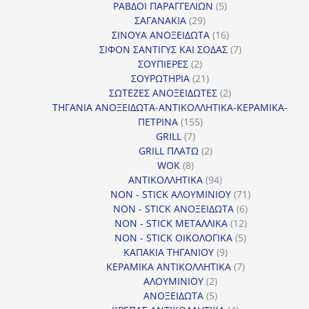
προϊόντα
5
ΡΑΒΔΟΙ ΠΑΡΑΓΓΕΛΙΩΝ
5
29
προϊόντα
ΣΑΓΑΝΑΚΙΑ
29
προϊόντα
16
ΣΙΝΟΥΑ ΑΝΟΞΕΙΔΩΤΑ
16
προϊόντα
7
ΣΙΦΟΝ ΣΑΝΤΙΓΥΣ ΚΑΙ ΣΟΔΑΣ
7
2
προϊόντα
ΣΟΥΠΙΕΡΕΣ
2
προϊόντα
21
ΣΟΥΡΩΤΗΡΙΑ
21
προϊόντα
2
ΣΩΤΕΖΕΣ ΑΝΟΞΕΙΔΩΤΕΣ
2
προϊόντα
ΤΗΓΑΝΙΑ ΑΝΟΞΕΙΔΩΤΑ-ΑΝΤΙΚΟΛΛΗΤΙΚΑ-ΚΕΡΑΜΙΚΑ-
155
ΠΕΤΡΙΝΑ
155
7
προϊόντα
GRILL
7
προϊόντα
2
GRILL ΠΛΑΤΩ
2
8
προϊόντα
WOK
8
προϊόντα
94
ΑΝΤΙΚΟΛΛΗΤΙΚΑ
94
προϊόντα
71
NON - STICK ΑΛΟΥΜΙΝΙΟΥ
71
6
προϊόντα
NON - STICK ΑΝΟΞΕΙΔΩΤΑ
6
12
προϊόντα
NON - STICK ΜΕΤΑΛΛΙΚΑ
12
5
προϊόντα
NON - STICK ΟΙΚΟΛΟΓΙΚΑ
5
9
προϊόντα
ΚΑΠΑΚΙΑ ΤΗΓΑΝΙΟΥ
9
προϊόντα
7
ΚΕΡΑΜΙΚΑ ΑΝΤΙΚΟΛΛΗΤΙΚΑ
7
2
προϊόντα
ΑΛΟΥΜΙΝΙΟΥ
2
προϊόντα
5
ΑΝΟΞΕΙΔΩΤΑ
5