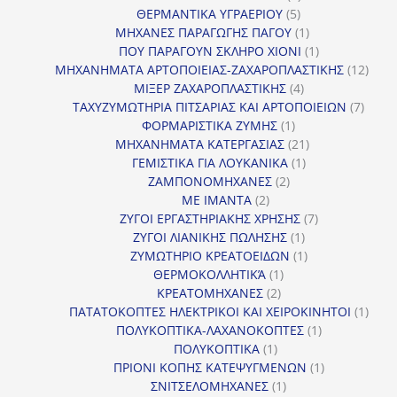
5
προϊόν
ΘΕΡΜΑΝΤΙΚΑ ΥΓΡΑΕΡΙΟΥ
5
προϊόντα
1
ΜΗΧΑΝΕΣ ΠΑΡΑΓΩΓΗΣ ΠΑΓΟΥ
1
προϊόν
1
ΠΟΥ ΠΑΡΑΓΟΥΝ ΣΚΛΗΡΟ ΧΙΟΝΙ
1
προϊόν
12
ΜΗΧΑΝΗΜΑΤΑ ΑΡΤΟΠΟΙΕΙΑΣ-ΖΑΧΑΡΟΠΛΑΣΤΙΚΗΣ
12
4
προϊ
ΜΙΞΕΡ ΖΑΧΑΡΟΠΛΑΣΤΙΚΗΣ
4
προϊόντα
7
ΤΑΧΥΖΥΜΩΤΗΡΙΑ ΠΙΤΣΑΡΙΑΣ ΚΑΙ ΑΡΤΟΠΟΙΕΙΩΝ
7
1
προϊό
ΦΟΡΜΑΡΙΣΤΙΚΑ ΖΥΜΗΣ
1
προϊόν
21
ΜΗΧΑΝΗΜΑΤΑ ΚΑΤΕΡΓΑΣΙΑΣ
21
1
προϊόντα
ΓΕΜΙΣΤΙΚΑ ΓΙΑ ΛΟΥΚΑΝΙΚΑ
1
2
προϊόν
ΖΑΜΠΟΝΟΜΗΧΑΝΕΣ
2
2
προϊόντα
ΜΕ ΙΜΑΝΤΑ
2
προϊόντα
7
ΖΥΓΟΙ ΕΡΓΑΣΤΗΡΙΑΚΗΣ ΧΡΗΣΗΣ
7
1
προϊόντα
ΖΥΓΟΙ ΛΙΑΝΙΚΗΣ ΠΩΛΗΣΗΣ
1
προϊόν
1
ΖΥΜΩΤΗΡΙΟ ΚΡΕΑΤΟΕΙΔΩΝ
1
1
προϊόν
ΘΕΡΜΟΚΟΛΛΗΤΙΚΆ
1
2
προϊόν
ΚΡΕΑΤΟΜΗΧΑΝΕΣ
2
προϊόντα
1
ΠΑΤΑΤΟΚΟΠΤΕΣ ΗΛΕΚΤΡΙΚΟΙ ΚΑΙ ΧΕΙΡΟΚΙΝΗΤΟΙ
1
1
προϊ
ΠΟΛΥΚΟΠΤΙΚΑ-ΛΑΧΑΝΟΚΟΠΤΕΣ
1
1
προϊόν
ΠΟΛΥΚΟΠΤΙΚΑ
1
προϊόν
1
ΠΡΙΟΝΙ ΚΟΠΗΣ ΚΑΤΕΨΥΓΜΕΝΩΝ
1
1
προϊόν
ΣΝΙΤΣΕΛΟΜΗΧΑΝΕΣ
1