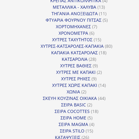
προϊόντα
4
ΚΡΕΠΑΣ ΑΝΤΙΚΟΛΛΗΤΙΚΑ
4
13
προϊόντα
ΜΕΤΑΛΛΙΚΑ - ΧΑΛΥΒΑ
13
προϊόντα
11
ΤΗΓΑΝΙΑ ΑΝΟΞΕΙΔΩΤΑ
11
προϊόντα
5
ΦΤΥΑΡΙΑ ΦΟΥΡΝΟΥ ΠΙΤΣΑΣ
5
7
προϊόντα
ΧΟΡΤΟΜΗΧΑΝΕΣ
7
6
προϊόντα
ΧΡΟΝΟΜΕΤΡΑ
6
προϊόντα
15
ΧΥΤΡΕΣ ΤΑΧΥΤΗΤΟΣ
15
προϊόντα
80
ΧΥΤΡΕΣ-ΚΑΤΣΑΡΟΛΕΣ-ΚΑΠΑΚΙΑ
80
18
προϊόντα
ΚΑΠΑΚΙΑ ΚΑΤΣΑΡΟΛΑΣ
18
28
προϊόντα
ΚΑΤΣΑΡΟΛΙΑ
28
προϊόντα
9
ΧΥΤΡΕΣ ΒΑΘΙΕΣ
9
προϊόντα
2
ΧΥΤΡΕΣ ΜΕ ΚΑΠΑΚΙ
2
9
προϊόντα
ΧΥΤΡΕΣ ΡΗΧΕΣ
9
προϊόντα
14
ΧΥΤΡΕΣ ΧΩΡΙΣ ΚΑΠΑΚΙ
14
2
προϊόντα
ΧΩΝΙΑ
2
προϊόντα
44
ΣΚΕΥΗ ΚΟΥΖΙΝΑΣ ΟΙΚΙΑΚΑ
44
2
προϊόντα
ΣΕΙΡΑ BASIC
2
προϊόντα
18
ΣΕΙΡΑ COCOTTES
18
5
προϊόντα
ΣΕΙΡΑ HOME
5
προϊόντα
4
ΣΕΙΡΑ MAGMA
4
15
προϊόντα
ΣΕΙΡΑ STILO
15
26
προϊόντα
ΚΑΤΑΨΥΞΕΙΣ
26