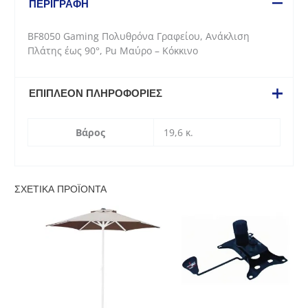
ΠΕΡΙΓΡΑΦΉ
Πλάτης
έως
BF8050 Gaming Πολυθρόνα Γραφείου, Ανάκλιση
90°,
Πλάτης έως 90°, Pu Μαύρο – Κόκκινο
Pu
Μαύρο
-
ΕΠΙΠΛΈΟΝ ΠΛΗΡΟΦΟΡΊΕΣ
Κόκκινο
ποσότητα
Βάρος
19,6 κ.
ΣΧΕΤΙΚΆ ΠΡΟΪΌΝΤΑ