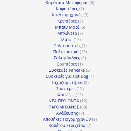
προϊόντα
6
Καρότσια Μεταφοράς
6
1
προϊόντα
Καφετιέρες
1
προϊόν
3
Κρεατομηχανές
3
3
προϊόντα
Κρεπιέρες
3
προϊόντα
5
Μπαιν Μαρί
5
7
προϊόντα
Μπλέντερ
7
17
προϊόντα
Πλατώ
17
προϊόντα
1
Πολτοποιητές
1
προϊόν
15
Πολυκοπτικά
15
1
προϊόντα
Σαλαμάνδρες
1
1
προϊόν
Σουπιέρες
1
προϊόν
3
Συσκευές Pancake
3
προϊόντα
1
Συσκευές για Hot Dog
1
2
προϊόν
Ταχυζυμωτήρια
2
12
προϊόντα
Τοστιέρες
12
12
προϊόντα
Φριτέζες
12
προϊόντα
12
ΝΕΑ ΠΡΟΪΟΝΤΑ
12
προϊόντα
68
ΠΑΓΟΜΗΧΑΝΕΣ
68
7
προϊόντα
Ανάδευσης
7
προϊόντα
9
Αποθήκες Παγομηχανών
9
7
προϊόντα
Καθέτου Στοιχείου
7