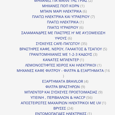
προϊόντα
2
ΜΗΧΑΝΕΣ ΓΙΑ ΜΑΛΛΙ ΤΗΣ ΓΡΙΑΣ
2
1
προϊόντα
ΜΗΧΑΝΕΣ ΠΟΠ ΚΟΡΝ
1
προϊόν
6
ΜΠΑΙΝ ΜΑΡΙ ΗΛΕΚΤΡΙΚΑ
6
προϊόντα
7
ΠΛΑΤΩ ΗΛΕΚΤΡΙΚΑ ΚΑΙ ΥΓΡΑΕΡΙΟΥ
7
1
προϊόντα
ΠΛΑΤΩ ΗΛΕΚΤΡΙΚΑ
1
6
προϊόν
ΠΛΑΤΩ ΥΓΡΑΕΡΙΟΥ
6
προϊόντα
ΣΑΛΑΜΑΝΔΡΕΣ ΜΕ ΠΙΑΣΤΡΕΣ Η' ΜΕ ΑΥΞΟΜΕΙΩΣΗ
6
ΥΨΟΥΣ
6
προϊόντα
35
ΣΥΣΚΕΥΕΣ CAFE-ΠΑΓΩΤΟΥ
35
προϊόντα
5
ΒΡΑΣΤΗΡΕΣ ΚΑΦΕ, ΝΕΡΟΥ, ΓΑΛΑΚΤΟΣ & ΤΣΑΓΙΟΥ
5
3
προϊ
ΓΡΑΝΙΤΟΜΗΧΑΝΕΣ ΜΕ 1-2-3 ΚΑΔΟΥΣ
3
1
προϊόντα
ΚΑΝΑΤΕΣ ΜΠΛΕΝΤΕΡ
1
προϊόν
1
ΛΕΜΟΝΟΣΤΙΦΤΕΣ ΧΕΙΡΟΣ ΚΑΙ ΗΛΕΚΤΡΙΚΟΙ
1
προϊόν
ΜΗΧΑΝΕΣ ΚΑΦΕ ΦΙΛΤΡΟΥ - ΦΙΛΤΡΑ & ΕΞΑΡΤΗΜΑΤΑ
16
16
προϊόντα
4
ΕΞΑΡΤΗΜΑΤΑ BRAVILOR
4
9
προϊόντα
ΦΙΛΤΡΑ ΒΡΑΣΤΗΡΩΝ
9
προϊόντα
9
ΜΠΛΕΝΤΕΡ ΚΑΙ ΣΥΣΚΕΥΕΣ ΠΡΟΕΤΟΙΜΑΣΙΑΣ
9
56
προϊόντ
ΥΓΙΕΙΝΗ , ΠΕΡΙΒΑΛΛΟΝ & HACCP
56
προϊόντα
1
ΑΠΟΣΤΕΙΡΩΤΕΣ ΜΑΧΑΙΡΙΩΝ ΗΛΕΚΤΡΙΚΟΙ ΜΕ UV
1
24
προϊό
ΒΡΥΣΕΣ
24
προϊόντα
1
ΕΝΤΟΜΟΠΑΓΙΔΕΣ ΗΛΕΚΤΡΙΚΕΣ
1