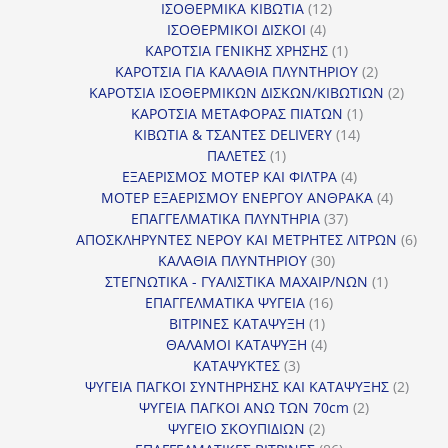
προϊόντα
12
ΙΣΟΘΕΡΜΙΚΑ ΚΙΒΩΤΙΑ
12
4
προϊόντα
ΙΣΟΘΕΡΜΙΚΟΙ ΔΙΣΚΟΙ
4
προϊόντα
1
ΚΑΡΟΤΣΙΑ ΓΕΝΙΚΗΣ ΧΡΗΣΗΣ
1
προϊόν
2
ΚΑΡΟΤΣΙΑ ΓΙΑ ΚΑΛΑΘΙΑ ΠΛΥΝΤΗΡΙΟΥ
2
προϊόντα
2
ΚΑΡΟΤΣΙΑ ΙΣΟΘΕΡΜΙΚΩΝ ΔΙΣΚΩΝ/ΚΙΒΩΤΙΩΝ
2
1
προϊόν
ΚΑΡΟΤΣΙΑ ΜΕΤΑΦΟΡΑΣ ΠΙΑΤΩΝ
1
14
προϊόν
ΚΙΒΩΤΙΑ & ΤΣΑΝΤΕΣ DELIVERY
14
1
προϊόντα
ΠΑΛΕΤΕΣ
1
προϊόν
4
ΕΞΑΕΡΙΣΜΟΣ ΜΟΤΕΡ ΚΑΙ ΦΙΛΤΡΑ
4
προϊόντα
4
ΜΟΤΕΡ ΕΞΑΕΡΙΣΜΟΥ ΕΝΕΡΓΟΥ ΑΝΘΡΑΚΑ
4
37
προϊόντ
ΕΠΑΓΓΕΛΜΑΤΙΚΑ ΠΛΥΝΤΗΡΙΑ
37
προϊόντα
6
ΑΠΟΣΚΛΗΡΥΝΤΕΣ ΝΕΡΟΥ ΚΑΙ ΜΕΤΡΗΤΕΣ ΛΙΤΡΩΝ
6
30
προϊ
ΚΑΛΑΘΙΑ ΠΛΥΝΤΗΡΙΟΥ
30
προϊόντα
1
ΣΤΕΓΝΩΤΙΚΑ - ΓΥΑΛΙΣΤΙΚΑ ΜΑΧΑΙΡ/ΝΩΝ
1
16
προϊόν
ΕΠΑΓΓΕΛΜΑΤΙΚΑ ΨΥΓΕΙΑ
16
1
προϊόντα
ΒΙΤΡΙΝΕΣ ΚΑΤΑΨΥΞΗ
1
προϊόν
4
ΘΑΛΑΜΟΙ ΚΑΤΑΨΥΞΗ
4
3
προϊόντα
ΚΑΤΑΨΥΚΤΕΣ
3
προϊόντα
2
ΨΥΓΕΙΑ ΠΑΓΚΟΙ ΣΥΝΤΗΡΗΣΗΣ ΚΑΙ ΚΑΤΑΨΥΞΗΣ
2
2
προϊό
ΨΥΓΕΙΑ ΠΑΓΚΟΙ ΑΝΩ ΤΩΝ 70cm
2
2
προϊόντα
ΨΥΓΕΙΟ ΣΚΟΥΠΙΔΙΩΝ
2