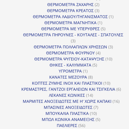
2
προϊόν
ΘΕΡΜΟΜΕΤΡΑ ΖΑΧΑΡΗΣ
2
προϊόντα
3
ΘΕΡΜΟΜΕΤΡΑ ΚΡΕΑΤΟΣ
3
προϊόντα
1
ΘΕΡΜΟΜΕΤΡΑ ΛΑΔΙΟΥ/ΤΗΓΑΝΙΣΜΑΤΟΣ
1
1
προϊόν
ΘΕΡΜΟΜΕΤΡΑ ΜΑΓΝΗΤΙΚΑ
1
προϊόν
5
ΘΕΡΜΟΜΕΤΡΑ ΜΕ ΥΠΕΡΥΘΡΕΣ
5
προϊόντα
ΘΕΡΜΟΜΕΤΡΑ ΠΗΡΟΥΝΕΣ - ΚΟΥΤΑΛΕΣ - ΣΠΑΤΟΥΛΕΣ
3
3
προϊόντα
3
ΘΕΡΜΟΜΕΤΡΑ ΠΟΛΛΑΠΛΩΝ ΧΡΗΣΕΩΝ
3
4
προϊόντ
ΘΕΡΜΟΜΕΤΡΑ ΦΟΥΡΝΟΥ
4
προϊόντα
10
ΘΕΡΜΟΜΕΤΡΑ ΨΥΓΕΙΟΥ-ΚΑΤΑΨΥΞΗΣ
10
5
προϊόντα
ΘΗΚΕΣ - ΚΑΛΥΜΜΑΤΑ
5
1
προϊόντα
ΥΓΡΟΜΕΤΡΑ
1
προϊόν
8
ΚΑΝΑΤΕΣ ΜΕΖΟΥΡΑ
8
προϊόντα
10
ΚΟΠΤΕΣ ΖΥΜΗΣ INOX ΚΑΙ ΠΛΑΣΤΙΚΟΙ
10
προϊόντα
6
ΚΡΕΜΑΣΤΡΕΣ, ΓΑΝΤΖΟΙ ΕΡΓΑΛΕΙΩΝ ΚΑΙ ΤΣΙΓΚΕΛΙΑ
6
14
προϊ
ΛΕΚΑΝΕΣ ΚΩΝΙΚΕΣ
14
προϊόντα
16
ΜΑΡΜΙΤΕΣ ΑΝΟΞΕΙΔΩΤΕΣ ΜΕ Η' ΧΩΡΙΣ ΚΑΠΑΚΙ
16
7
προϊ
ΜΠΑΣΙΝΕΣ ΑΝΟΞΕΙΔΩΤΕΣ
7
10
προϊόντα
ΜΠΟΥΚΑΛΙΑ ΠΛΑΣΤΙΚΑ
10
προϊόντα
5
ΜΠΩΛ ΚΩΝΙΚΑ ΑΝΑΜΕΙΞΗΣ
5
56
προϊόντα
ΠΑΕΛΙΕΡΕΣ
56