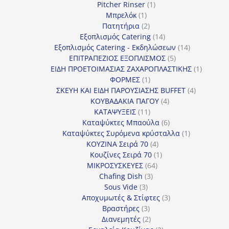
προϊόντα
1
Pitcher Rinser
1
1
προϊόν
Μπρελόκ
1
προϊόν
2
Πατητήρια
2
προϊόντα
14
Εξοπλισμός Catering
14
προϊόντα
14
Εξοπλισμός Catering - Εκδηλώσεων
14
5
προϊόντα
ΕΠΙΤΡΑΠΕΖΙΟΣ ΕΞΟΠΛΙΣΜΟΣ
5
προϊόντα
1
ΕΙΔΗ ΠΡΟΕΤΟΙΜΑΣΙΑΣ ΖΑΧΑΡΟΠΛΑΣΤΙΚΗΣ
1
1
προϊόν
ΦΟΡΜΕΣ
1
προϊόν
4
ΣΚΕΥΗ ΚΑΙ ΕΙΔΗ ΠΑΡΟΥΣΙΑΣΗΣ BUFFET
4
4
προϊόντα
ΚΟΥΒΑΔΑΚΙΑ ΠΑΓΟΥ
4
11
προϊόντα
ΚΑΤΑΨΥΞΕΙΣ
11
προϊόντα
6
Καταψύκτες Μπαούλα
6
προϊόντα
1
Καταψύκτες Συρόμενα κρύσταλλα
1
4
προϊόν
ΚΟΥΖΙΝΑ Σειρά 70
4
προϊόντα
1
Κουζίνες Σειρά 70
1
64
προϊόν
ΜΙΚΡΟΣΥΣΚΕΥΕΣ
64
3
προϊόντα
Chafing Dish
3
3
προϊόντα
Sous Vide
3
προϊόντα
3
Αποχυμωτές & Στίφτες
3
3
προϊόντα
Βραστήρες
3
προϊόντα
2
Διανεμητές
2