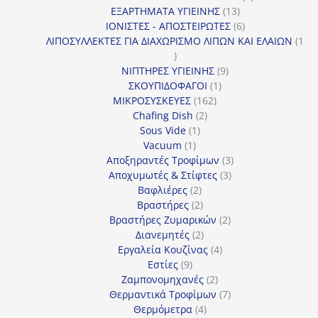
13
προϊόν
ΕΞΑΡΤΗΜΑΤΑ ΥΓΙΕΙΝΗΣ
13
προϊόντα
6
ΙΟΝΙΣΤΕΣ - ΑΠΟΣΤΕΙΡΩΤΕΣ
6
προϊόντα
ΛΙΠΟΣΥΛΛΕΚΤΕΣ ΓΙΑ ΔΙΑΧΩΡΙΣΜΟ ΛΙΠΩΝ ΚΑΙ ΕΛΑΙΩΝ
1
1
προϊόν
9
ΝΙΠΤΗΡΕΣ ΥΓΙΕΙΝΗΣ
9
1
προϊόντα
ΣΚΟΥΠΙΔΟΦΑΓΟΙ
1
162
προϊόν
ΜΙΚΡΟΣΥΣΚΕΥΕΣ
162
2
προϊόντα
Chafing Dish
2
1
προϊόντα
Sous Vide
1
1
προϊόν
Vacuum
1
προϊόν
3
Αποξηραντές Τροφίμων
3
3
προϊόντα
Αποχυμωτές & Στίφτες
3
2
προϊόντα
Βαφλιέρες
2
προϊόντα
2
Βραστήρες
2
προϊόντα
2
Βραστήρες Ζυμαρικών
2
2
προϊόντα
Διανεμητές
2
προϊόντα
4
Εργαλεία Κουζίνας
4
9
προϊόντα
Εστίες
9
προϊόντα
2
Ζαμπονομηχανές
2
προϊόντα
7
Θερμαντικά Τροφίμων
7
4
προϊόντα
Θερμόμετρα
4