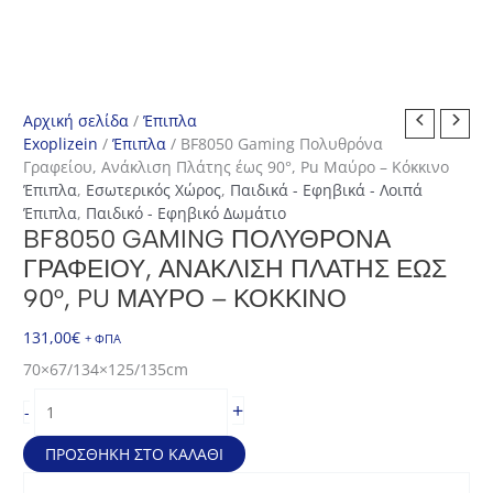
Αρχική σελίδα
/
Έπιπλα
Exoplizein
/
Έπιπλα
/ BF8050 Gaming Πολυθρόνα
Γραφείου, Ανάκλιση Πλάτης έως 90°, Pu Μαύρο – Κόκκινο
Έπιπλα
,
Εσωτερικός Χώρος
,
Παιδικά - Εφηβικά - Λοιπά
Έπιπλα
,
Παιδικό - Εφηβικό Δωμάτιο
BF8050 GAMING ΠΟΛΥΘΡΌΝΑ
ΓΡΑΦΕΊΟΥ, ΑΝΆΚΛΙΣΗ ΠΛΆΤΗΣ ΈΩΣ
90°, PU ΜΑΎΡΟ – ΚΌΚΚΙΝΟ
131,00
€
+ ΦΠΑ
70×67/134×125/135cm
BF8050
+
-
Gaming
Πολυθρόνα
ΠΡΟΣΘΉΚΗ ΣΤΟ ΚΑΛΆΘΙ
Γραφείου,
Ανάκλιση