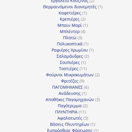
προϊόντα
2
Εργαλεία Κουζίνας
2
προϊόντα
1
Θερμαινόμενοι διανεμητές
1
1
προϊόν
Καφετιέρες
1
2
προϊόν
Κρεπιέρες
2
προϊόντα
1
Μπαιν Μαρί
1
4
προϊόν
Μπλέντερ
4
3
προϊόντα
Πλατώ
3
προϊόντα
1
Πολυκοπτικά
1
προϊόν
1
Ραφιέρες Χρωμίου
1
2
προϊόν
Σαλαμάνδρες
2
1
προϊόντα
Σουπιέρες
1
προϊόν
11
Τοστιέρες
11
προϊόντα
2
Φούρνοι Μικροκυμάτων
2
9
προϊόντα
Φριτέζες
9
προϊόντα
6
ΠΑΓΟΜΗΧΑΝΕΣ
6
1
προϊόντα
Ανάδευσης
1
προϊόν
3
Αποθήκες Παγομηχανών
3
2
προϊόντα
Παγότριμμα
2
11
προϊόντα
ΠΛΥΝΤΗΡΙΑ
11
προϊόντα
3
Αφαλατωτές
3
προϊόντα
1
Βάσεις Πλυντηρίων
1
προϊόν
1
Εμπρόσθιας Φόρτωσης
1