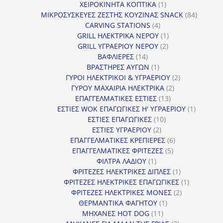
προϊόν
1
ΧΕΙΡΟΚΙΝΗΤΑ ΚΟΠΤΙΚΑ
1
προϊόν
84
ΜΙΚΡΟΣΥΣΚΕΥΕΣ ΖΕΣΤΗΣ ΚΟΥΖΙΝΑΣ SNACK
84
4
προϊόντ
CARVING STATIONS
4
προϊόντα
1
GRILL ΗΛΕΚΤΡΙΚΑ ΝΕΡΟΥ
1
2
προϊόν
GRILL ΥΓΡΑΕΡΙΟΥ ΝΕΡΟΥ
2
14
προϊόντα
ΒΑΦΛΙΕΡΕΣ
14
προϊόντα
1
ΒΡΑΣΤΗΡΕΣ ΑΥΓΩΝ
1
προϊόν
2
ΓΥΡΟΙ ΗΛΕΚΤΡΙΚΟΙ & ΥΓΡΑΕΡΙΟΥ
2
2
προϊόντα
ΓΥΡΟΥ ΜΑΧΑΙΡΙΑ ΗΛΕΚΤΡΙΚΑ
2
13
προϊόντα
ΕΠΑΓΓΕΛΜΑΤΙΚΕΣ ΕΣΤΙΕΣ
13
προϊόντα
1
ΕΣΤΙΕΣ WOK ΕΠΑΓΩΓΙΚΕΣ Η' ΥΓΡΑΕΡΙΟΥ
1
10
προϊόν
ΕΣΤΙΕΣ ΕΠΑΓΩΓΙΚΕΣ
10
2
προϊόντα
ΕΣΤΙΕΣ ΥΓΡΑΕΡΙΟΥ
2
προϊόντα
6
ΕΠΑΓΓΕΛΜΑΤΙΚΕΣ ΚΡΕΠΙΕΡΕΣ
6
5
προϊόντα
ΕΠΑΓΓΕΛΜΑΤΙΚΕΣ ΦΡΙΤΕΖΕΣ
5
1
προϊόντα
ΦΙΛΤΡΑ ΛΑΔΙΟΥ
1
προϊόν
1
ΦΡΙΤΕΖΕΣ ΗΛΕΚΤΡΙΚΕΣ ΔΙΠΛΕΣ
1
προϊόν
1
ΦΡΙΤΕΖΕΣ ΗΛΕΚΤΡΙΚΕΣ ΕΠΑΓΩΓΙΚΕΣ
1
2
προϊόν
ΦΡΙΤΕΖΕΣ ΗΛΕΚΤΡΙΚΕΣ ΜΟΝΕΣ
2
1
προϊόντα
ΘΕΡΜΑΝΤΙΚΑ ΦΑΓΗΤΟΥ
1
11
προϊόν
ΜΗΧΑΝΕΣ HOT DOG
11