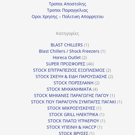
Τροποι Αποστολης
Τροποι Παραγγελιας
Οροι Χρησης – Πολιτικη Απορρητου
Κατηγορίες
1
BLAST CHILLERS
1
προϊόν
1
Blast Chillers / Shock Freezers
1
2
προϊόν
Horeca Outlet
2
προϊόντα
46
SUPER ΠΡΟΣΦΟΡΕΣ
46
προϊόντα
2
STOCK ΕΠΙΤΡΑΠΕΖΙΟΣ ΕΞΟΠΛΙΣΜΟΣ
2
προϊόντα
2
STOCK ΣΚΕΥΗ & ΕΙΔΗ ΠΑΡΟΥΣΙΑΣΗΣ
2
2
προϊόντα
STOCK ΠΟΡΣΕΛΑΝΗ
2
4
προϊόντα
STOCK ΜΗΧΑΝΗΜΑΤΑ
4
προϊόντα
1
STOCK ΜΗΧΑΝΕΣ ΠΑΡΑΓΩΓΗΣ ΠΑΓΟΥ
1
προϊόν
1
STOCK ΠΟΥ ΠΑΡΑΓΟΥΝ ΣΥΜΠΑΓΕΣ ΠΑΓΑΚΙ
1
1
προϊόν
STOCK ΜΙΚΡΟΣΥΣΚΕΥΕΣ
1
προϊόν
1
STOCK GRILL ΗΛΕΚΤΡΙΚΑ
1
προϊόν
1
STOCK ΠΛΑΤΩ ΥΓΡΑΕΡΙΟΥ
1
1
προϊόν
STOCK ΥΓΙΕΙΝΗ & HACCP
1
1
προϊόν
STOCK ΒΡΥΣΕΣ
1