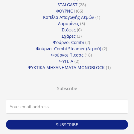
προϊόντα
28
STALGAST
28
66
προϊόντα
ΦΟΥΡΝΟΙ
66
προϊόντα
1
Καπέλα Απαγωγής Ατμών
1
5
προϊόν
Λαμαρίνες
5
6
προϊόντα
Στόφες
6
προϊόντα
3
Σχάρες
3
προϊόντα
2
Φούρνοι Combi
2
προϊόντα
2
Φούρνοι Combi Steamer (Ατμού)
2
18
προϊόντα
Φούρνοι Πίτσας
18
2
προϊόντα
ΨΥΓΕΙΑ
2
προϊόντα
1
ΨΥΚΤΙΚΑ ΜΗΧΑΝΗΜΑΤΑ MONOBLOCK
1
προϊόν
Subscribe
SUBSCRIBE