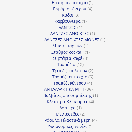
προϊόντα
1
Ερμάριο επιτοίχιο
1
4
προϊόν
Ερμάριο κέντρου
4
3
προϊόντα
Κάδοι
3
προϊόντα
1
Καρβουνιέρα
1
1
προϊόν
ΛΑΝΤΖΕΣ
1
προϊόν
1
ΛΑΝΤΖΕΣ ΑΝΟΙΧΤΕΣ
1
προϊόν
1
ΛΑΝΤΖΕΣ ΑΝΟΙΧΤΕΣ ΜΟΝΕΣ
1
1
προϊόν
Μπαιν μαρι s/s
1
προϊόν
1
Σταθμός cocktail
1
3
προϊόν
Συρτάρια καφέ
3
12
προϊόντα
Τραπέζια
12
προϊόντα
2
Τραπέζι απλύτων
2
προϊόντα
6
Τραπέζι επιτοίχιο
6
4
προϊόντα
Τραπέζι κέντρου
4
προϊόντα
36
ΑΝΤΑΛΛΑΚΤΙΚΑ MTH
36
προϊόντα
1
Βαλβίδες αποσυμπίεσης
1
4
προϊόν
Κλείστρα-Κλειδαριές
4
1
προϊόντα
Λάστιχα
1
προϊόν
2
Μεντεσέδες
2
προϊόντα
4
Ράουλα-Πλαστικά μέρη
4
1
προϊόντα
Υγειονομικές γωνίες
1