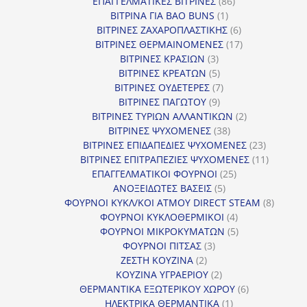
προϊόντα
86
ΕΠΑΓΓΕΛΜΑΤΙΚΕΣ ΒΙΤΡΙΝΕΣ
86
1
προϊόντα
ΒΙΤΡΙΝΑ ΓΙΑ BAO BUNS
1
προϊόν
6
ΒΙΤΡΙΝΕΣ ΖΑΧΑΡΟΠΛΑΣΤΙΚΗΣ
6
προϊόντα
17
ΒΙΤΡΙΝΕΣ ΘΕΡΜΑΙΝΟΜΕΝΕΣ
17
3
προϊόντα
ΒΙΤΡΙΝΕΣ ΚΡΑΣΙΩΝ
3
προϊόντα
5
ΒΙΤΡΙΝΕΣ ΚΡΕΑΤΩΝ
5
προϊόντα
7
ΒΙΤΡΙΝΕΣ ΟΥΔΕΤΕΡΕΣ
7
9
προϊόντα
ΒΙΤΡΙΝΕΣ ΠΑΓΩΤΟΥ
9
προϊόντα
2
ΒΙΤΡΙΝΕΣ ΤΥΡΙΩΝ ΑΛΛΑΝΤΙΚΩΝ
2
38
προϊόντα
ΒΙΤΡΙΝΕΣ ΨΥΧΟΜΕΝΕΣ
38
προϊόντα
23
ΒΙΤΡΙΝΕΣ ΕΠΙΔΑΠΕΔΙΕΣ ΨΥΧΟΜΕΝΕΣ
23
προϊόντα
11
ΒΙΤΡΙΝΕΣ ΕΠΙΤΡΑΠΕΖΙΕΣ ΨΥΧΟΜΕΝΕΣ
11
25
προϊόντ
ΕΠΑΓΓΕΛΜΑΤΙΚΟΙ ΦΟΥΡΝΟΙ
25
5
προϊόντα
ΑΝΟΞΕΙΔΩΤΕΣ ΒΑΣΕΙΣ
5
προϊόντα
8
ΦΟΥΡΝΟΙ ΚΥΚΛ/ΚΟΙ ΑΤΜΟΥ DIRECT STEAM
8
4
προϊόν
ΦΟΥΡΝΟΙ ΚΥΚΛΟΘΕΡΜΙΚΟΙ
4
προϊόντα
5
ΦΟΥΡΝΟΙ ΜΙΚΡΟΚΥΜΑΤΩΝ
5
3
προϊόντα
ΦΟΥΡΝΟΙ ΠΙΤΣΑΣ
3
2
προϊόντα
ΖΕΣΤΗ ΚΟΥΖΙΝΑ
2
προϊόντα
2
ΚΟΥΖΙΝΑ ΥΓΡΑΕΡΙΟΥ
2
προϊόντα
6
ΘΕΡΜΑΝΤΙΚΑ ΕΞΩΤΕΡΙΚΟΥ ΧΩΡΟΥ
6
1
προϊόντα
ΗΛΕΚΤΡΙΚΑ ΘΕΡΜΑΝΤΙΚΑ
1