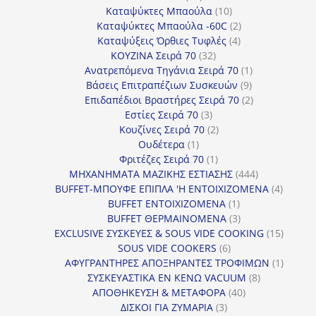
προϊόντα
10
Καταψύκτες Μπαούλα
10
προϊόντα
2
Καταψύκτες Μπαούλα -60C
2
4
προϊόντα
Καταψύξεις Όρθιες Τυφλές
4
32
προϊόντα
ΚΟΥΖΙΝΑ Σειρά 70
32
προϊόντα
1
Ανατρεπόμενα Τηγάνια Σειρά 70
1
9
προϊόν
Βάσεις Επιτραπέζιων Συσκευών
9
προϊόντα
2
Επιδαπέδιοι Βραστήρες Σειρά 70
2
3
προϊόντα
Εστίες Σειρά 70
3
προϊόντα
2
Κουζίνες Σειρά 70
2
1
προϊόντα
Ουδέτερα
1
προϊόν
1
Φριτέζες Σειρά 70
1
προϊόν
444
ΜΗΧΑΝΗΜΑΤΑ ΜΑΖΙΚΗΣ ΕΣΤΙΑΣΗΣ
444
προϊόντα
4
BUFFET-ΜΠΟΥΦΕ ΕΠΙΠΛΑ 'Η ΕΝΤΟΙΧΙΖΟΜΕΝΑ
4
1
προϊόν
BUFFET ΕΝΤΟΙΧΙΖΟΜΕΝΑ
1
προϊόν
3
BUFFET ΘΕΡΜΑΙΝΟΜΕΝΑ
3
προϊόντα
15
EXCLUSIVE ΣΥΣΚΕΥΕΣ & SOUS VIDE COOKING
15
6
προϊόν
SOUS VIDE COOKERS
6
προϊόντα
1
ΑΦΥΓΡΑΝΤΗΡΕΣ ΑΠΟΞΗΡΑΝΤΕΣ ΤΡΟΦΙΜΩΝ
1
8
προϊόν
ΣΥΣΚΕΥΑΣΤΙΚΑ ΕΝ ΚΕΝΩ VACUUM
8
40
προϊόντα
ΑΠΟΘΗΚΕΥΣΗ & ΜΕΤΑΦΟΡΑ
40
3
προϊόντα
ΔΙΣΚΟΙ ΓΙΑ ΖΥΜΑΡΙΑ
3