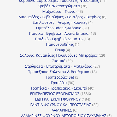
προϊόν
11
Κομοδίνα-Συρταριέρες-Τουαλέτες-Ντουλάπες
11
38
προϊόν
Κρεβάτια-Υποστρώματα
38
43
προϊόντα
Μαξιλάρια - Πανιά
43
προϊόντα
8
Μπουφέδες - Βιβλιοθήκες - Ραφιέρες - Βιτρίνες
8
4
προϊό
Ξαπλώστρες - Αιώρες - Κούνιες
4
31
προϊόντα
Ομπρέλες-Βάσεις-Κιόσκια
31
προϊόντα
13
Παιδικά - Εφηβικά - Λοιπά Έπιπλα
13
13
προϊόντα
Παιδικό - Εφηβικό Δωμάτιο
13
1
προϊόντα
Παπουτσοθήκες
1
4
προϊόν
Πουφ
4
προϊόντα
29
Σαλόνια-Καναπέδες-Πολυθρόνες-Μπερζέρες
29
30
προϊόν
Σκαμπό
30
προϊόντα
27
Στρώματα - Επιστρώματα - Μαξιλάρια
27
18
προϊόντα
Τραπεζάκια Σαλονιού & Βοηθητικά
18
3
προϊόντα
Τραπεζαρίες Set
3
30
προϊόντα
Τραπέζια
30
προϊόντα
40
Τραπέζια - Τραπεζάκια - Σκαμπό
40
1536
προϊόντα
ΕΠΙΤΡΑΠΕΖΙΟΣ ΕΞΟΠΛΙΣΜΟΣ
1536
184
προϊόντα
ΕΙΔΗ ΚΑΙ ΣΚΕΥΗ ΦΟΥΡΝΟΥ
184
προϊόντα
22
ΓΑΝΤΙΑ ΦΟΥΡΝΟΥ ΚΑΙ ΠΡΟΣΤΑΣΙΑΣ
22
6
προϊόντα
ΛΑΜΑΡΙΝΕΣ
6
προϊόντα
6
ΛΑΜΑΡΙΝΕΣ ΦΟΥΡΝΟΥ-ΑΡΤΟΠΟΙΕΙΟΥ-ΖΑΧΑΡ/ΚΗΣ
6