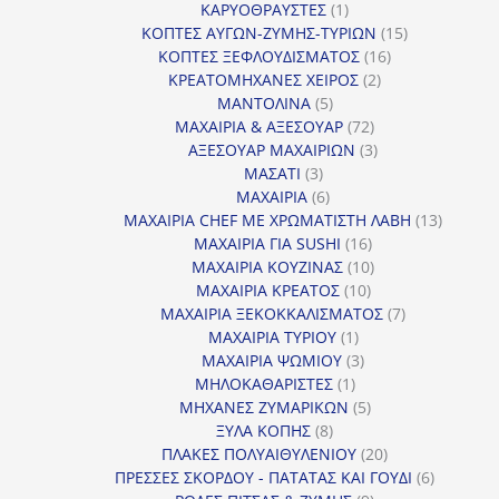
1
προϊόντα
ΚΑΡΥΟΘΡΑΥΣΤΕΣ
1
προϊόν
15
ΚΟΠΤΕΣ ΑΥΓΩΝ-ΖΥΜΗΣ-ΤΥΡΙΩΝ
15
16
προϊόντα
ΚΟΠΤΕΣ ΞΕΦΛΟΥΔΙΣΜΑΤΟΣ
16
2
προϊόντα
ΚΡΕΑΤΟΜΗΧΑΝΕΣ ΧΕΙΡΟΣ
2
5
προϊόντα
ΜΑΝΤΟΛΙΝΑ
5
προϊόντα
72
ΜΑΧΑΙΡΙΑ & ΑΞΕΣΟΥΑΡ
72
προϊόντα
3
ΑΞΕΣΟΥΑΡ ΜΑΧΑΙΡΙΩΝ
3
3
προϊόντα
ΜΑΣΑΤΙ
3
προϊόντα
6
ΜΑΧΑΙΡΙΑ
6
προϊόντα
13
ΜΑΧΑΙΡΙΑ CHEF ΜΕ ΧΡΩΜΑΤΙΣΤΗ ΛΑΒΗ
13
16
προϊόντ
ΜΑΧΑΙΡΙΑ ΓΙΑ SUSHI
16
προϊόντα
10
ΜΑΧΑΙΡΙΑ ΚΟΥΖΙΝΑΣ
10
10
προϊόντα
ΜΑΧΑΙΡΙΑ ΚΡΕΑΤΟΣ
10
προϊόντα
7
ΜΑΧΑΙΡΙΑ ΞΕΚΟΚΚΑΛΙΣΜΑΤΟΣ
7
1
προϊόντα
ΜΑΧΑΙΡΙΑ ΤΥΡΙΟΥ
1
προϊόν
3
ΜΑΧΑΙΡΙΑ ΨΩΜΙΟΥ
3
1
προϊόντα
ΜΗΛΟΚΑΘΑΡΙΣΤΕΣ
1
προϊόν
5
ΜΗΧΑΝΕΣ ΖΥΜΑΡΙΚΩΝ
5
8
προϊόντα
ΞΥΛΑ ΚΟΠΗΣ
8
προϊόντα
20
ΠΛΑΚΕΣ ΠΟΛΥΑΙΘΥΛΕΝΙΟΥ
20
προϊόντα
6
ΠΡΕΣΣΕΣ ΣΚΟΡΔΟΥ - ΠΑΤΑΤΑΣ ΚΑΙ ΓΟΥΔΙ
6