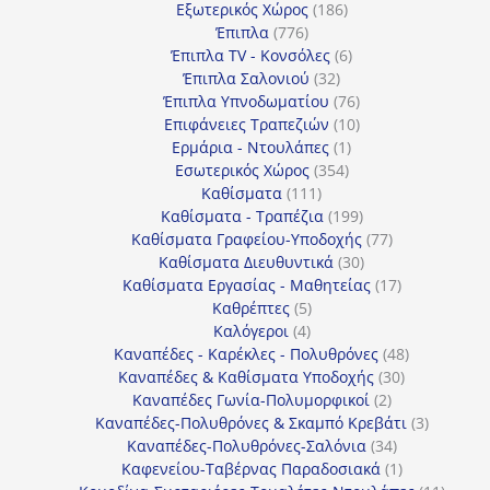
186
προϊόντα
Εξωτερικός Χώρος
186
776
προϊόντα
Έπιπλα
776
προϊόντα
6
Έπιπλα TV - Κονσόλες
6
32
προϊόντα
Έπιπλα Σαλονιού
32
προϊόντα
76
Έπιπλα Υπνοδωματίου
76
10
προϊόντα
Επιφάνειες Τραπεζιών
10
1
προϊόντα
Ερμάρια - Ντουλάπες
1
354
προϊόν
Εσωτερικός Χώρος
354
111
προϊόντα
Καθίσματα
111
προϊόντα
199
Καθίσματα - Τραπέζια
199
προϊόντα
77
Καθίσματα Γραφείου-Υποδοχής
77
30
προϊόντα
Καθίσματα Διευθυντικά
30
προϊόντα
17
Καθίσματα Εργασίας - Μαθητείας
17
5
προϊόντα
Καθρέπτες
5
4
προϊόντα
Καλόγεροι
4
προϊόντα
48
Καναπέδες - Καρέκλες - Πολυθρόνες
48
30
προϊόντα
Καναπέδες & Καθίσματα Υποδοχής
30
2
προϊόντα
Καναπέδες Γωνία-Πολυμορφικοί
2
προϊόντα
3
Καναπέδες-Πολυθρόνες & Σκαμπό Κρεβάτι
3
34
προϊόντ
Καναπέδες-Πολυθρόνες-Σαλόνια
34
προϊόντα
1
Καφενείου-Ταβέρνας Παραδοσιακά
1