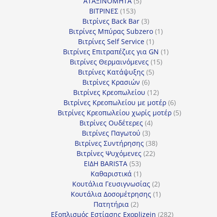
5
προϊόν
ΑΤΑΞΙΝΟΜΗΤΑ
5
153
προϊόντα
ΒΙΤΡΙΝΕΣ
153
προϊόντα
3
Βιτρίνες Back Bar
3
προϊόντα
1
Βιτρίνες Mπύρας Subzero
1
1
προϊόν
Βιτρίνες Self Service
1
προϊόν
1
Βιτρίνες Επιτραπέζιες για GN
1
15
προϊόν
Βιτρίνες Θερμαινόμενες
15
5
προϊόντα
Βιτρίνες Κατάψυξης
5
6
προϊόντα
Βιτρίνες Κρασιών
6
προϊόντα
12
Βιτρίνες Κρεοπωλείου
12
προϊόντα
6
Βιτρίνες Κρεοπωλείου με μοτέρ
6
προϊόντα
5
Βιτρίνες Κρεοπωλείου χωρίς μοτέρ
5
4
προϊόντα
Βιτρίνες Ουδέτερες
4
3
προϊόντα
Βιτρίνες Παγωτού
3
προϊόντα
38
Βιτρίνες Συντήρησης
38
22
προϊόντα
Βιτρίνες Ψυχόμενες
22
53
προϊόντα
ΕΙΔΗ BARISTA
53
προϊόντα
1
Καθαριστικά
1
προϊόν
2
Κουτάλια Γευσιγνωσίας
2
προϊόντα
1
Κουτάλια Δοσομέτρησης
1
2
προϊόν
Πατητήρια
2
προϊόντα
282
Εξοπλισμός Εστίασης Exoplizein
282