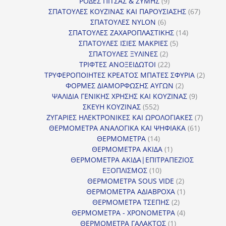
9
προϊόντα
ΡΟΔΕΣ ΠΙΤΣΑΣ & ΖΥΜΗΣ
9
προϊόντα
67
ΣΠΑΤΟΥΛΕΣ ΚΟΥΖΙΝΑΣ ΚΑΙ ΠΑΡΟΥΣΙΑΣΗΣ
67
6
προϊόντ
ΣΠΑΤΟΥΛΕΣ NYLON
6
προϊόντα
14
ΣΠΑΤΟΥΛΕΣ ΖΑΧΑΡΟΠΛΑΣΤΙΚΗΣ
14
5
προϊόντα
ΣΠΑΤΟΥΛΕΣ ΙΣΙΕΣ ΜΑΚΡΙΕΣ
5
2
προϊόντα
ΣΠΑΤΟΥΛΕΣ ΞΥΛΙΝΕΣ
2
προϊόντα
22
ΤΡΙΦΤΕΣ ΑΝΟΞΕΙΔΩΤΟΙ
22
προϊόντα
2
ΤΡΥΦΕΡΟΠΟΙΗΤΕΣ ΚΡΕΑΤΟΣ ΜΠΑΤΕΣ ΣΦΥΡΙΑ
2
2
προϊόν
ΦΟΡΜΕΣ ΔΙΑΜΟΡΦΩΣΗΣ ΑΥΓΩΝ
2
προϊόντα
9
ΨΑΛΙΔΙΑ ΓΕΝΙΚΗΣ ΧΡΗΣΗΣ ΚΑΙ ΚΟΥΖΙΝΑΣ
9
552
προϊόντα
ΣΚΕΥΗ ΚΟΥΖΙΝΑΣ
552
προϊόντα
7
ΖΥΓΑΡΙΕΣ ΗΛΕΚΤΡΟΝΙΚΕΣ ΚΑΙ ΩΡΟΛΟΓΙΑΚΕΣ
7
61
προϊόν
ΘΕΡΜΟΜΕΤΡΑ ΑΝΑΛΟΓΙΚΑ ΚΑΙ ΨΗΦΙΑΚΑ
61
14
προϊόντ
ΘΕΡΜΟΜΕΤΡΑ
14
προϊόντα
1
ΘΕΡΜΟΜΕΤΡΑ ΑΚΙΔΑ
1
προϊόν
ΘΕΡΜΟΜΕΤΡΑ ΑΚΙΔΑ|ΕΠΙΤΡΑΠΕΖΙΟΣ
10
ΕΞΟΠΛΙΣΜΟΣ
10
προϊόντα
2
ΘΕΡΜΟΜΕΤΡΑ SOUS VIDE
2
προϊόντα
1
ΘΕΡΜΟΜΕΤΡΑ ΑΔΙΑΒΡΟΧΑ
1
2
προϊόν
ΘΕΡΜΟΜΕΤΡΑ ΤΣΕΠΗΣ
2
προϊόντα
4
ΘΕΡΜΟΜΕΤΡΑ - ΧΡΟΝΟΜΕΤΡΑ
4
1
προϊόντα
ΘΕΡΜΟΜΕΤΡΑ ΓΑΛΑΚΤΟΣ
1