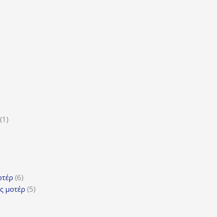
οϊόν
τα
ϊόντα
ροϊόν
1
1
5
προϊόν
ροϊόντα
τα
ϊόντα
6
οτέρ
6
προϊόντα
5
ς μοτέρ
5
προϊόντα
τα