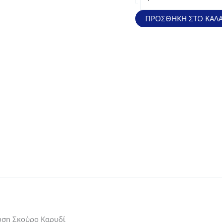
Τραπεζάκι
Σαλονιού
ΠΡΟΣΘΉΚΗ ΣΤΟ ΚΑΛΆ
Καθιστικού,
Απόχρωση
Σκούρο
Καρυδί
ποσότητα
ωση Σκούρο Καρυδί