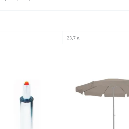
23,7 κ.