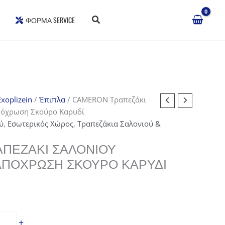
ΦΌΡΜΑ SERVICE
xoplizein
/
Έπιπλα
/ CAMERON Τραπεζάκι
Απόχρωση Σκούρο Καρυδί
ύ
,
Εσωτερικός Χώρος
,
Τραπεζάκια Σαλονιού &
ΠΕΖΆΚΙ ΣΑΛΟΝΙΟΎ
 ΑΠΌΧΡΩΣΗ ΣΚΟΎΡΟ ΚΑΡΥΔΊ
+