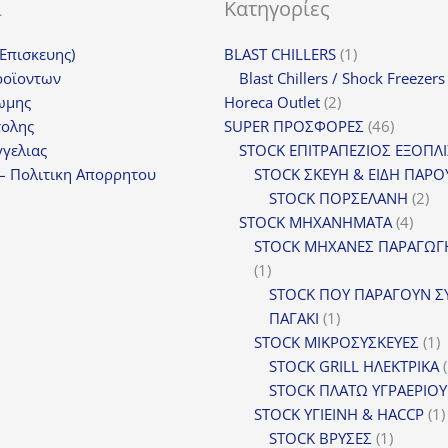
ι
Κατηγορίες
1
(Επισκευης)
BLAST CHILLERS
1
προϊόν
ροϊοντων
Blast Chillers / Shock Freezers
2
ωμης
Horeca Outlet
2
προϊόντα
46
τολης
SUPER ΠΡΟΣΦΟΡΕΣ
46
προϊόντ
γελιας
STOCK ΕΠΙΤΡΑΠΕΖΙΟΣ ΕΞΟΠΛ
– Πολιτικη Απορρητου
STOCK ΣΚΕΥΗ & ΕΙΔΗ ΠΑΡΟ
2
STOCK ΠΟΡΣΕΛΑΝΗ
2
4
πρ
STOCK ΜΗΧΑΝΗΜΑΤΑ
4
προϊ
STOCK ΜΗΧΑΝΕΣ ΠΑΡΑΓΩΓ
1
1
προϊόν
STOCK ΠΟΥ ΠΑΡΑΓΟΥΝ Σ
1
ΠΑΓΑΚΙ
1
προϊόν
1
STOCK ΜΙΚΡΟΣΥΣΚΕΥΕΣ
1
π
STOCK GRILL ΗΛΕΚΤΡΙΚΑ
STOCK ΠΛΑΤΩ ΥΓΡΑΕΡΙΟΥ
STOCK ΥΓΙΕΙΝΗ & HACCP
1
1
STOCK ΒΡΥΣΕΣ
1