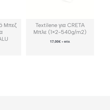
κό Μπεζ
Textilene για CRETA
α
Μπλε (1×2-540g/m2)
ALU
17,00
€
+ ΦΠΑ