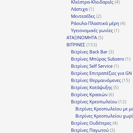
4
πρ
Κλείστρα-Κλειδαριές
4
1
προϊόν
Λάστιχα
1
προϊόν
2
Μεντεσέδες
2
προϊόντα
4
Ράουλα-Πλαστικά μέρη
4
1
προ
Υγειονομικές γωνίες
1
5
προϊόν
ΑΤΑΞΙΝΟΜΗΤΑ
5
153
προϊόντα
ΒΙΤΡΙΝΕΣ
153
προϊόντα
3
Βιτρίνες Back Bar
3
προϊόντα
1
Βιτρίνες Mπύρας Subzero
1
1
π
Βιτρίνες Self Service
1
προϊόν
Βιτρίνες Επιτραπέζιες για GN
1
Βιτρίνες Θερμαινόμενες
15
5
π
Βιτρίνες Κατάψυξης
5
6
προϊόν
Βιτρίνες Κρασιών
6
προϊόντα
12
Βιτρίνες Κρεοπωλείου
12
προ
Βιτρίνες Κρεοπωλείου με μ
Βιτρίνες Κρεοπωλείου χωρί
4
Βιτρίνες Ουδέτερες
4
3
προϊόν
Βιτρίνες Παγωτού
3