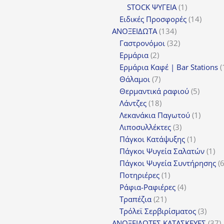
1
προϊόν
STOCK ΨΥΓΕΙΑ
1
προϊόν
14
Ειδικές Προσφορές
14
134
προϊόν
ΑΝΟΞΕΙΔΩΤΑ
134
προϊόντα
32
Γαστρονόμοι
32
2
προϊόντα
Ερμάρια
2
προϊόντα
Ερμάρια Καφέ | Bar Stations
7
Θάλαμοι
7
προϊόντα
5
Θερμαντικά ραφιού
5
18
προϊόν
Λάντζες
18
προϊόντα
1
Λεκανάκια Παγωτού
1
3
προϊόν
Λιποσυλλέκτες
3
προϊόντα
1
Πάγκοι Κατάψυξης
1
προϊόν
1
Πάγκοι Ψυγεία Σαλατών
1
πρ
Πάγκοι Ψυγεία Συντήρησης
1
Ποτηριέρες
1
προϊόν
4
Ράφια-Ραφιέρες
4
21
προϊόντα
Τραπέζια
21
προϊόντα
3
Τρόλεϊ Σερβιρίσματος
3
προϊ
3
ΑΝΟΞΕΙΔΩΤΕΣ ΚΑΤΑΣΚΕΥΕΣ
37