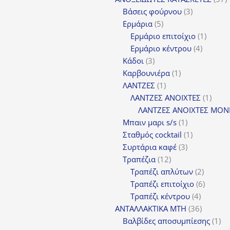
3
π
Βάσεις φούρνου
3
5
προϊόντα
Ερμάρια
5
προϊόντα
1
Ερμάριο επιτοίχιο
1
4
προϊόν
Ερμάριο κέντρου
4
3
προϊόντ
Κάδοι
3
προϊόντα
1
Καρβουνιέρα
1
1
προϊόν
ΛΑΝΤΖΕΣ
1
προϊόν
1
ΛΑΝΤΖΕΣ ΑΝΟΙΧΤΕΣ
1
προϊ
ΛΑΝΤΖΕΣ ΑΝΟΙΧΤΕΣ ΜΟΝ
1
Μπαιν μαρι s/s
1
προϊόν
1
Σταθμός cocktail
1
3
προϊόν
Συρτάρια καφέ
3
12
προϊόντα
Τραπέζια
12
προϊόντα
2
Τραπέζι απλύτων
2
προϊόν
6
Τραπέζι επιτοίχιο
6
4
προϊόν
Τραπέζι κέντρου
4
προϊόντ
36
ΑΝΤΑΛΛΑΚΤΙΚΑ MTH
36
προϊόντ
1
Βαλβίδες αποσυμπίεσης
1