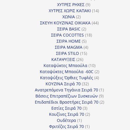
9
προϊόντα
ΧΥΤΡΕΣ ΡΗΧΕΣ
9
προϊόντα
14
ΧΥΤΡΕΣ ΧΩΡΙΣ ΚΑΠΑΚΙ
14
2
προϊόντα
ΧΩΝΙΑ
2
προϊόντα
44
ΣΚΕΥΗ ΚΟΥΖΙΝΑΣ ΟΙΚΙΑΚΑ
44
2
προϊόντα
ΣΕΙΡΑ BASIC
2
προϊόντα
18
ΣΕΙΡΑ COCOTTES
18
5
προϊόντα
ΣΕΙΡΑ HOME
5
προϊόντα
4
ΣΕΙΡΑ MAGMA
4
15
προϊόντα
ΣΕΙΡΑ STILO
15
26
προϊόντα
ΚΑΤΑΨΥΞΕΙΣ
26
προϊόντα
10
Καταψύκτες Μπαούλα
10
προϊόντα
2
Καταψύκτες Μπαούλα -60C
2
4
προϊόντα
Καταψύξεις Όρθιες Τυφλές
4
32
προϊόντα
ΚΟΥΖΙΝΑ Σειρά 70
32
προϊόντα
1
Ανατρεπόμενα Τηγάνια Σειρά 70
1
9
προϊόν
Βάσεις Επιτραπέζιων Συσκευών
9
προϊόντα
2
Επιδαπέδιοι Βραστήρες Σειρά 70
2
3
προϊόντα
Εστίες Σειρά 70
3
προϊόντα
2
Κουζίνες Σειρά 70
2
1
προϊόντα
Ουδέτερα
1
προϊόν
1
Φριτέζες Σειρά 70
1