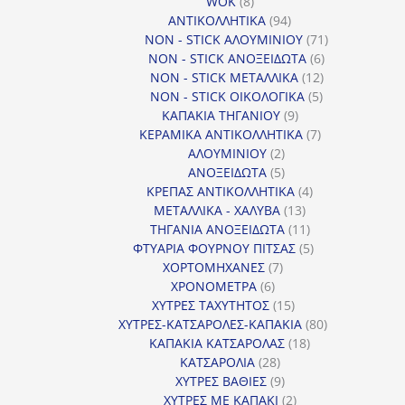
8
προϊόντα
WOK
8
προϊόντα
94
ΑΝΤΙΚΟΛΛΗΤΙΚΑ
94
προϊόντα
71
NON - STICK ΑΛΟΥΜΙΝΙΟΥ
71
6
προϊόντα
NON - STICK ΑΝΟΞΕΙΔΩΤΑ
6
12
προϊόντα
NON - STICK ΜΕΤΑΛΛΙΚΑ
12
5
προϊόντα
NON - STICK ΟΙΚΟΛΟΓΙΚΑ
5
9
προϊόντα
ΚΑΠΑΚΙΑ ΤΗΓΑΝΙΟΥ
9
προϊόντα
7
ΚΕΡΑΜΙΚΑ ΑΝΤΙΚΟΛΛΗΤΙΚΑ
7
2
προϊόντα
ΑΛΟΥΜΙΝΙΟΥ
2
προϊόντα
5
ΑΝΟΞΕΙΔΩΤΑ
5
προϊόντα
4
ΚΡΕΠΑΣ ΑΝΤΙΚΟΛΛΗΤΙΚΑ
4
13
προϊόντα
ΜΕΤΑΛΛΙΚΑ - ΧΑΛΥΒΑ
13
προϊόντα
11
ΤΗΓΑΝΙΑ ΑΝΟΞΕΙΔΩΤΑ
11
προϊόντα
5
ΦΤΥΑΡΙΑ ΦΟΥΡΝΟΥ ΠΙΤΣΑΣ
5
7
προϊόντα
ΧΟΡΤΟΜΗΧΑΝΕΣ
7
6
προϊόντα
ΧΡΟΝΟΜΕΤΡΑ
6
προϊόντα
15
ΧΥΤΡΕΣ ΤΑΧΥΤΗΤΟΣ
15
προϊόντα
80
ΧΥΤΡΕΣ-ΚΑΤΣΑΡΟΛΕΣ-ΚΑΠΑΚΙΑ
80
18
προϊόντα
ΚΑΠΑΚΙΑ ΚΑΤΣΑΡΟΛΑΣ
18
28
προϊόντα
ΚΑΤΣΑΡΟΛΙΑ
28
προϊόντα
9
ΧΥΤΡΕΣ ΒΑΘΙΕΣ
9
προϊόντα
2
ΧΥΤΡΕΣ ΜΕ ΚΑΠΑΚΙ
2