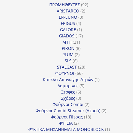
προϊόντα
92
ΠΡΟΜΗΘΕΥΤΕΣ
92
2
προϊόντα
ARISTARCO
2
3
προϊόντα
EFFEUNO
3
4
προϊόντα
FRIGUS
4
προϊόντα
1
GALORE
1
προϊόν
17
GIADOS
17
21
προϊόντα
MTH
21
προϊόντα
8
PIRON
8
2
προϊόντα
PLUM
2
6
προϊόντα
SLS
6
προϊόντα
28
STALGAST
28
66
προϊόντα
ΦΟΥΡΝΟΙ
66
προϊόντα
1
Καπέλα Απαγωγής Ατμών
1
5
προϊόν
Λαμαρίνες
5
6
προϊόντα
Στόφες
6
προϊόντα
3
Σχάρες
3
προϊόντα
2
Φούρνοι Combi
2
προϊόντα
2
Φούρνοι Combi Steamer (Ατμού)
2
18
προϊόντα
Φούρνοι Πίτσας
18
2
προϊόντα
ΨΥΓΕΙΑ
2
προϊόντα
1
ΨΥΚΤΙΚΑ ΜΗΧΑΝΗΜΑΤΑ MONOBLOCK
1