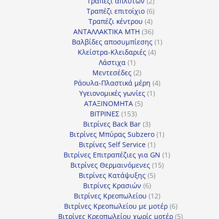
προϊόντα
2
Τραπέζι απλύτων
2
προϊόντα
6
Τραπέζι επιτοίχιο
6
4
προϊόντα
Τραπέζι κέντρου
4
προϊόντα
36
ΑΝΤΑΛΛΑΚΤΙΚΑ MTH
36
προϊόντα
1
Βαλβίδες αποσυμπίεσης
1
4
προϊόν
Κλείστρα-Κλειδαριές
4
1
προϊόντα
Λάστιχα
1
προϊόν
2
Μεντεσέδες
2
προϊόντα
4
Ράουλα-Πλαστικά μέρη
4
1
προϊόντα
Υγειονομικές γωνίες
1
5
προϊόν
ΑΤΑΞΙΝΟΜΗΤΑ
5
153
προϊόντα
ΒΙΤΡΙΝΕΣ
153
προϊόντα
3
Βιτρίνες Back Bar
3
προϊόντα
1
Βιτρίνες Mπύρας Subzero
1
1
προϊόν
Βιτρίνες Self Service
1
προϊόν
1
Βιτρίνες Επιτραπέζιες για GN
1
15
προϊόν
Βιτρίνες Θερμαινόμενες
15
5
προϊόντα
Βιτρίνες Κατάψυξης
5
6
προϊόντα
Βιτρίνες Κρασιών
6
προϊόντα
12
Βιτρίνες Κρεοπωλείου
12
προϊόντα
6
Βιτρίνες Κρεοπωλείου με μοτέρ
6
προϊόντα
5
Βιτρίνες Κρεοπωλείου χωρίς μοτέρ
5