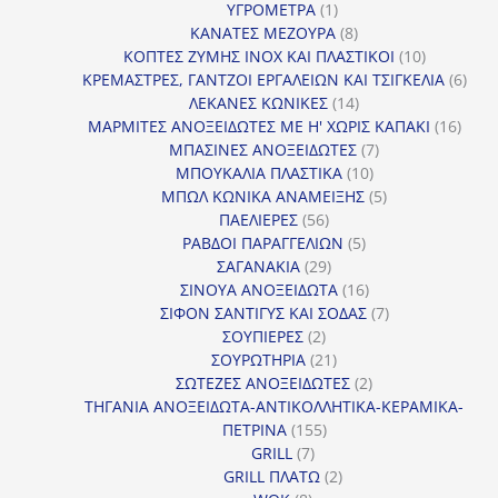
1
προϊόντα
ΥΓΡΟΜΕΤΡΑ
1
προϊόν
8
ΚΑΝΑΤΕΣ ΜΕΖΟΥΡΑ
8
προϊόντα
10
ΚΟΠΤΕΣ ΖΥΜΗΣ INOX ΚΑΙ ΠΛΑΣΤΙΚΟΙ
10
προϊόντα
6
ΚΡΕΜΑΣΤΡΕΣ, ΓΑΝΤΖΟΙ ΕΡΓΑΛΕΙΩΝ ΚΑΙ ΤΣΙΓΚΕΛΙΑ
6
14
προϊ
ΛΕΚΑΝΕΣ ΚΩΝΙΚΕΣ
14
προϊόντα
16
ΜΑΡΜΙΤΕΣ ΑΝΟΞΕΙΔΩΤΕΣ ΜΕ Η' ΧΩΡΙΣ ΚΑΠΑΚΙ
16
7
προϊ
ΜΠΑΣΙΝΕΣ ΑΝΟΞΕΙΔΩΤΕΣ
7
10
προϊόντα
ΜΠΟΥΚΑΛΙΑ ΠΛΑΣΤΙΚΑ
10
προϊόντα
5
ΜΠΩΛ ΚΩΝΙΚΑ ΑΝΑΜΕΙΞΗΣ
5
56
προϊόντα
ΠΑΕΛΙΕΡΕΣ
56
προϊόντα
5
ΡΑΒΔΟΙ ΠΑΡΑΓΓΕΛΙΩΝ
5
29
προϊόντα
ΣΑΓΑΝΑΚΙΑ
29
προϊόντα
16
ΣΙΝΟΥΑ ΑΝΟΞΕΙΔΩΤΑ
16
προϊόντα
7
ΣΙΦΟΝ ΣΑΝΤΙΓΥΣ ΚΑΙ ΣΟΔΑΣ
7
2
προϊόντα
ΣΟΥΠΙΕΡΕΣ
2
προϊόντα
21
ΣΟΥΡΩΤΗΡΙΑ
21
προϊόντα
2
ΣΩΤΕΖΕΣ ΑΝΟΞΕΙΔΩΤΕΣ
2
προϊόντα
ΤΗΓΑΝΙΑ ΑΝΟΞΕΙΔΩΤΑ-ΑΝΤΙΚΟΛΛΗΤΙΚΑ-ΚΕΡΑΜΙΚΑ-
155
ΠΕΤΡΙΝΑ
155
7
προϊόντα
GRILL
7
προϊόντα
2
GRILL ΠΛΑΤΩ
2