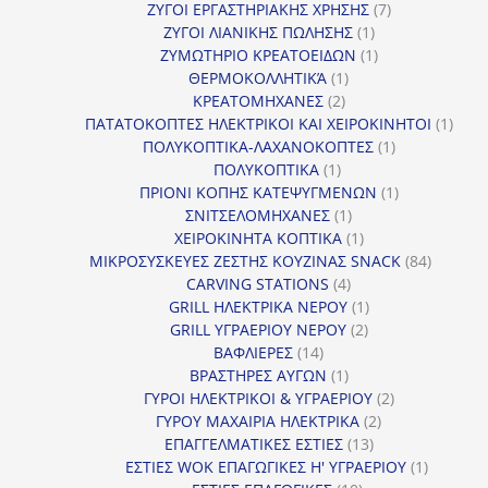
προϊόντα
7
ΖΥΓΟΙ ΕΡΓΑΣΤΗΡΙΑΚΗΣ ΧΡΗΣΗΣ
7
1
προϊόντα
ΖΥΓΟΙ ΛΙΑΝΙΚΗΣ ΠΩΛΗΣΗΣ
1
προϊόν
1
ΖΥΜΩΤΗΡΙΟ ΚΡΕΑΤΟΕΙΔΩΝ
1
1
προϊόν
ΘΕΡΜΟΚΟΛΛΗΤΙΚΆ
1
2
προϊόν
ΚΡΕΑΤΟΜΗΧΑΝΕΣ
2
προϊόντα
1
ΠΑΤΑΤΟΚΟΠΤΕΣ ΗΛΕΚΤΡΙΚΟΙ ΚΑΙ ΧΕΙΡΟΚΙΝΗΤΟΙ
1
1
προϊ
ΠΟΛΥΚΟΠΤΙΚΑ-ΛΑΧΑΝΟΚΟΠΤΕΣ
1
1
προϊόν
ΠΟΛΥΚΟΠΤΙΚΑ
1
προϊόν
1
ΠΡΙΟΝΙ ΚΟΠΗΣ ΚΑΤΕΨΥΓΜΕΝΩΝ
1
1
προϊόν
ΣΝΙΤΣΕΛΟΜΗΧΑΝΕΣ
1
προϊόν
1
ΧΕΙΡΟΚΙΝΗΤΑ ΚΟΠΤΙΚΑ
1
προϊόν
84
ΜΙΚΡΟΣΥΣΚΕΥΕΣ ΖΕΣΤΗΣ ΚΟΥΖΙΝΑΣ SNACK
84
4
προϊόντ
CARVING STATIONS
4
προϊόντα
1
GRILL ΗΛΕΚΤΡΙΚΑ ΝΕΡΟΥ
1
2
προϊόν
GRILL ΥΓΡΑΕΡΙΟΥ ΝΕΡΟΥ
2
14
προϊόντα
ΒΑΦΛΙΕΡΕΣ
14
προϊόντα
1
ΒΡΑΣΤΗΡΕΣ ΑΥΓΩΝ
1
προϊόν
2
ΓΥΡΟΙ ΗΛΕΚΤΡΙΚΟΙ & ΥΓΡΑΕΡΙΟΥ
2
2
προϊόντα
ΓΥΡΟΥ ΜΑΧΑΙΡΙΑ ΗΛΕΚΤΡΙΚΑ
2
13
προϊόντα
ΕΠΑΓΓΕΛΜΑΤΙΚΕΣ ΕΣΤΙΕΣ
13
προϊόντα
1
ΕΣΤΙΕΣ WOK ΕΠΑΓΩΓΙΚΕΣ Η' ΥΓΡΑΕΡΙΟΥ
1