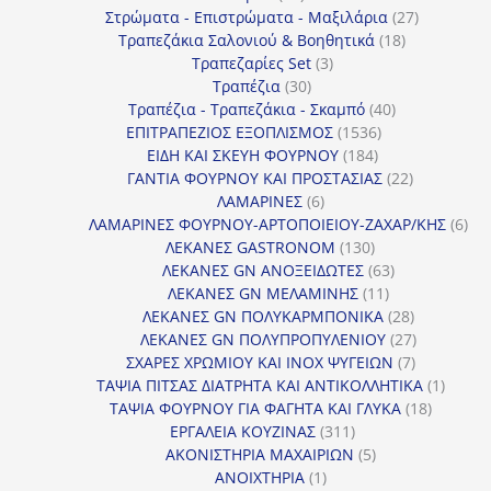
προϊόντα
27
Στρώματα - Επιστρώματα - Μαξιλάρια
27
18
προϊόντα
Τραπεζάκια Σαλονιού & Βοηθητικά
18
3
προϊόντα
Τραπεζαρίες Set
3
30
προϊόντα
Τραπέζια
30
προϊόντα
40
Τραπέζια - Τραπεζάκια - Σκαμπό
40
1536
προϊόντα
ΕΠΙΤΡΑΠΕΖΙΟΣ ΕΞΟΠΛΙΣΜΟΣ
1536
184
προϊόντα
ΕΙΔΗ ΚΑΙ ΣΚΕΥΗ ΦΟΥΡΝΟΥ
184
προϊόντα
22
ΓΑΝΤΙΑ ΦΟΥΡΝΟΥ ΚΑΙ ΠΡΟΣΤΑΣΙΑΣ
22
6
προϊόντα
ΛΑΜΑΡΙΝΕΣ
6
προϊόντα
6
ΛΑΜΑΡΙΝΕΣ ΦΟΥΡΝΟΥ-ΑΡΤΟΠΟΙΕΙΟΥ-ΖΑΧΑΡ/ΚΗΣ
6
130
προ
ΛΕΚΑΝΕΣ GASTRONOM
130
προϊόντα
63
ΛΕΚΑΝΕΣ GN ΑΝΟΞΕΙΔΩΤΕΣ
63
11
προϊόντα
ΛΕΚΑΝΕΣ GN ΜΕΛΑΜΙΝΗΣ
11
προϊόντα
28
ΛΕΚΑΝΕΣ GN ΠΟΛΥΚΑΡΜΠΟΝΙΚΑ
28
προϊόντα
27
ΛΕΚΑΝΕΣ GN ΠΟΛΥΠΡΟΠΥΛΕΝΙΟΥ
27
7
προϊόντα
ΣΧΑΡΕΣ ΧΡΩΜΙΟΥ ΚΑΙ INOX ΨΥΓΕΙΩΝ
7
προϊόντα
1
ΤΑΨΙΑ ΠΙΤΣΑΣ ΔΙΑΤΡΗΤΑ ΚΑΙ ΑΝΤΙΚΟΛΛΗΤΙΚΑ
1
18
προϊόν
ΤΑΨΙΑ ΦΟΥΡΝΟΥ ΓΙΑ ΦΑΓΗΤΑ ΚΑΙ ΓΛΥΚΑ
18
311
προϊόντ
ΕΡΓΑΛΕΙΑ ΚΟΥΖΙΝΑΣ
311
προϊόντα
5
ΑΚΟΝΙΣΤΗΡΙΑ ΜΑΧΑΙΡΙΩΝ
5
1
προϊόντα
ΑΝΟΙΧΤΗΡΙΑ
1