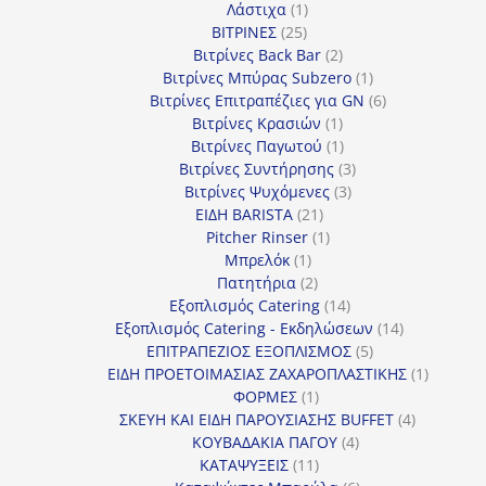
1
προϊόν
Λάστιχα
1
25
προϊόν
ΒΙΤΡΙΝΕΣ
25
προϊόντα
2
Βιτρίνες Back Bar
2
προϊόντα
1
Βιτρίνες Mπύρας Subzero
1
προϊόν
6
Βιτρίνες Επιτραπέζιες για GN
6
1
προϊόντα
Βιτρίνες Κρασιών
1
προϊόν
1
Βιτρίνες Παγωτού
1
προϊόν
3
Βιτρίνες Συντήρησης
3
3
προϊόντα
Βιτρίνες Ψυχόμενες
3
21
προϊόντα
ΕΙΔΗ BARISTA
21
προϊόντα
1
Pitcher Rinser
1
1
προϊόν
Μπρελόκ
1
προϊόν
2
Πατητήρια
2
προϊόντα
14
Εξοπλισμός Catering
14
προϊόντα
14
Εξοπλισμός Catering - Εκδηλώσεων
14
5
προϊόντα
ΕΠΙΤΡΑΠΕΖΙΟΣ ΕΞΟΠΛΙΣΜΟΣ
5
προϊόντα
1
ΕΙΔΗ ΠΡΟΕΤΟΙΜΑΣΙΑΣ ΖΑΧΑΡΟΠΛΑΣΤΙΚΗΣ
1
1
προϊόν
ΦΟΡΜΕΣ
1
προϊόν
4
ΣΚΕΥΗ ΚΑΙ ΕΙΔΗ ΠΑΡΟΥΣΙΑΣΗΣ BUFFET
4
4
προϊόντα
ΚΟΥΒΑΔΑΚΙΑ ΠΑΓΟΥ
4
11
προϊόντα
ΚΑΤΑΨΥΞΕΙΣ
11