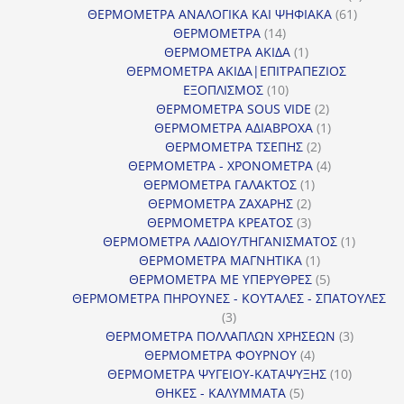
61
προϊόν
ΘΕΡΜΟΜΕΤΡΑ ΑΝΑΛΟΓΙΚΑ ΚΑΙ ΨΗΦΙΑΚΑ
61
14
προϊόντ
ΘΕΡΜΟΜΕΤΡΑ
14
προϊόντα
1
ΘΕΡΜΟΜΕΤΡΑ ΑΚΙΔΑ
1
προϊόν
ΘΕΡΜΟΜΕΤΡΑ ΑΚΙΔΑ|ΕΠΙΤΡΑΠΕΖΙΟΣ
10
ΕΞΟΠΛΙΣΜΟΣ
10
προϊόντα
2
ΘΕΡΜΟΜΕΤΡΑ SOUS VIDE
2
προϊόντα
1
ΘΕΡΜΟΜΕΤΡΑ ΑΔΙΑΒΡΟΧΑ
1
2
προϊόν
ΘΕΡΜΟΜΕΤΡΑ ΤΣΕΠΗΣ
2
προϊόντα
4
ΘΕΡΜΟΜΕΤΡΑ - ΧΡΟΝΟΜΕΤΡΑ
4
1
προϊόντα
ΘΕΡΜΟΜΕΤΡΑ ΓΑΛΑΚΤΟΣ
1
2
προϊόν
ΘΕΡΜΟΜΕΤΡΑ ΖΑΧΑΡΗΣ
2
προϊόντα
3
ΘΕΡΜΟΜΕΤΡΑ ΚΡΕΑΤΟΣ
3
προϊόντα
1
ΘΕΡΜΟΜΕΤΡΑ ΛΑΔΙΟΥ/ΤΗΓΑΝΙΣΜΑΤΟΣ
1
1
προϊόν
ΘΕΡΜΟΜΕΤΡΑ ΜΑΓΝΗΤΙΚΑ
1
προϊόν
5
ΘΕΡΜΟΜΕΤΡΑ ΜΕ ΥΠΕΡΥΘΡΕΣ
5
προϊόντα
ΘΕΡΜΟΜΕΤΡΑ ΠΗΡΟΥΝΕΣ - ΚΟΥΤΑΛΕΣ - ΣΠΑΤΟΥΛΕΣ
3
3
προϊόντα
3
ΘΕΡΜΟΜΕΤΡΑ ΠΟΛΛΑΠΛΩΝ ΧΡΗΣΕΩΝ
3
4
προϊόντ
ΘΕΡΜΟΜΕΤΡΑ ΦΟΥΡΝΟΥ
4
προϊόντα
10
ΘΕΡΜΟΜΕΤΡΑ ΨΥΓΕΙΟΥ-ΚΑΤΑΨΥΞΗΣ
10
5
προϊόντα
ΘΗΚΕΣ - ΚΑΛΥΜΜΑΤΑ
5