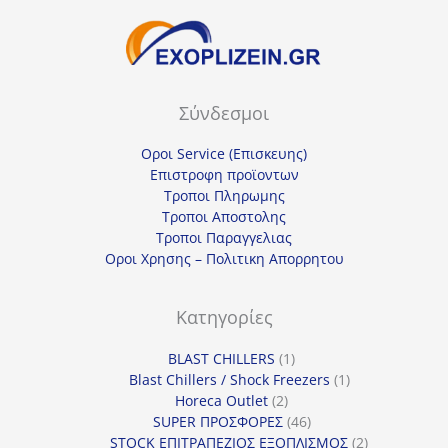
Σύνδεσμοι
Οροι Service (Επισκευης)
Επιστροφη προϊοντων
Τροποι Πληρωμης
Τροποι Αποστολης
Τροποι Παραγγελιας
Οροι Χρησης – Πολιτικη Απορρητου
Κατηγορίες
1
BLAST CHILLERS
1
προϊόν
1
Blast Chillers / Shock Freezers
1
2
προϊόν
Horeca Outlet
2
προϊόντα
46
SUPER ΠΡΟΣΦΟΡΕΣ
46
προϊόντα
2
STOCK ΕΠΙΤΡΑΠΕΖΙΟΣ ΕΞΟΠΛΙΣΜΟΣ
2