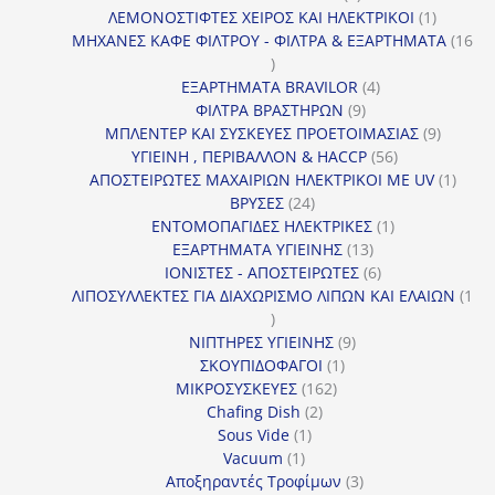
προϊόν
1
ΛΕΜΟΝΟΣΤΙΦΤΕΣ ΧΕΙΡΟΣ ΚΑΙ ΗΛΕΚΤΡΙΚΟΙ
1
προϊόν
ΜΗΧΑΝΕΣ ΚΑΦΕ ΦΙΛΤΡΟΥ - ΦΙΛΤΡΑ & ΕΞΑΡΤΗΜΑΤΑ
16
16
προϊόντα
4
ΕΞΑΡΤΗΜΑΤΑ BRAVILOR
4
9
προϊόντα
ΦΙΛΤΡΑ ΒΡΑΣΤΗΡΩΝ
9
προϊόντα
9
ΜΠΛΕΝΤΕΡ ΚΑΙ ΣΥΣΚΕΥΕΣ ΠΡΟΕΤΟΙΜΑΣΙΑΣ
9
56
προϊόντ
ΥΓΙΕΙΝΗ , ΠΕΡΙΒΑΛΛΟΝ & HACCP
56
προϊόντα
1
ΑΠΟΣΤΕΙΡΩΤΕΣ ΜΑΧΑΙΡΙΩΝ ΗΛΕΚΤΡΙΚΟΙ ΜΕ UV
1
24
προϊό
ΒΡΥΣΕΣ
24
προϊόντα
1
ΕΝΤΟΜΟΠΑΓΙΔΕΣ ΗΛΕΚΤΡΙΚΕΣ
1
13
προϊόν
ΕΞΑΡΤΗΜΑΤΑ ΥΓΙΕΙΝΗΣ
13
προϊόντα
6
ΙΟΝΙΣΤΕΣ - ΑΠΟΣΤΕΙΡΩΤΕΣ
6
προϊόντα
ΛΙΠΟΣΥΛΛΕΚΤΕΣ ΓΙΑ ΔΙΑΧΩΡΙΣΜΟ ΛΙΠΩΝ ΚΑΙ ΕΛΑΙΩΝ
1
1
προϊόν
9
ΝΙΠΤΗΡΕΣ ΥΓΙΕΙΝΗΣ
9
1
προϊόντα
ΣΚΟΥΠΙΔΟΦΑΓΟΙ
1
162
προϊόν
ΜΙΚΡΟΣΥΣΚΕΥΕΣ
162
2
προϊόντα
Chafing Dish
2
1
προϊόντα
Sous Vide
1
1
προϊόν
Vacuum
1
προϊόν
3
Αποξηραντές Τροφίμων
3