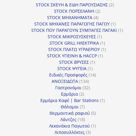
προϊόντα
2
STOCK ΣΚΕΥΗ & ΕΙΔΗ ΠΑΡΟΥΣΙΑΣΗΣ
2
2
προϊόντα
STOCK ΠΟΡΣΕΛΑΝΗ
2
4
προϊόντα
STOCK ΜΗΧΑΝΗΜΑΤΑ
4
προϊόντα
1
STOCK ΜΗΧΑΝΕΣ ΠΑΡΑΓΩΓΗΣ ΠΑΓΟΥ
1
προϊόν
1
STOCK ΠΟΥ ΠΑΡΑΓΟΥΝ ΣΥΜΠΑΓΕΣ ΠΑΓΑΚΙ
1
1
προϊόν
STOCK ΜΙΚΡΟΣΥΣΚΕΥΕΣ
1
προϊόν
1
STOCK GRILL ΗΛΕΚΤΡΙΚΑ
1
προϊόν
1
STOCK ΠΛΑΤΩ ΥΓΡΑΕΡΙΟΥ
1
1
προϊόν
STOCK ΥΓΙΕΙΝΗ & HACCP
1
1
προϊόν
STOCK ΒΡΥΣΕΣ
1
1
προϊόν
STOCK ΨΥΓΕΙΑ
1
προϊόν
14
Ειδικές Προσφορές
14
134
προϊόντα
ΑΝΟΞΕΙΔΩΤΑ
134
προϊόντα
32
Γαστρονόμοι
32
2
προϊόντα
Ερμάρια
2
προϊόντα
1
Ερμάρια Καφέ | Bar Stations
1
7
προϊόν
Θάλαμοι
7
προϊόντα
5
Θερμαντικά ραφιού
5
18
προϊόντα
Λάντζες
18
προϊόντα
1
Λεκανάκια Παγωτού
1
3
προϊόν
Λιποσυλλέκτες
3