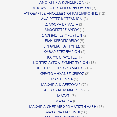
προϊόν
5
ΑΝΟΙΧΤΗΡΙΑ ΚΟΝΣΕΡΒΩΝ
5
προϊόντα
3
ΑΠΟΦΛΟΙΩΤΕΣ ΧΕΙΡΟΣ ΦΡΟΥΤΩΝ
3
προϊόντα
12
ΑΥΓΟΔΑΡΤΕΣ ΑΝΟΞΕΙΔΩΤΟΙ ΚΑΙ ΣΙΛΙΚΟΝΗΣ
12
3
προϊόν
ΑΦΑΙΡΕΤΕΣ ΚΟΤΣΑΝΙΩΝ
3
3
προϊόντα
ΔΙΑΦΟΡΑ ΕΡΓΑΛΕΙΑ
3
προϊόντα
1
ΔΙΑΧΩΡΙΣΤΕΣ ΑΥΓΟΥ
1
προϊόν
2
ΔΙΑΧΩΡΙΣΤΕΣ ΦΡΟΥΤΩΝ
2
3
προϊόντα
ΕΙΔΗ ΚΡΕΟΠΩΛΕΙΟΥ
3
προϊόντα
8
ΕΡΓΑΛΕΙΑ ΓΙΑ ΤΡΥΠΕΣ
8
προϊόντα
2
ΚΑΘΑΡΙΣΤΕΣ ΨΑΡΙΩΝ
2
1
προϊόντα
ΚΑΡΥΟΘΡΑΥΣΤΕΣ
1
προϊόν
15
ΚΟΠΤΕΣ ΑΥΓΩΝ-ΖΥΜΗΣ-ΤΥΡΙΩΝ
15
16
προϊόντα
ΚΟΠΤΕΣ ΞΕΦΛΟΥΔΙΣΜΑΤΟΣ
16
2
προϊόντα
ΚΡΕΑΤΟΜΗΧΑΝΕΣ ΧΕΙΡΟΣ
2
5
προϊόντα
ΜΑΝΤΟΛΙΝΑ
5
προϊόντα
72
ΜΑΧΑΙΡΙΑ & ΑΞΕΣΟΥΑΡ
72
προϊόντα
3
ΑΞΕΣΟΥΑΡ ΜΑΧΑΙΡΙΩΝ
3
3
προϊόντα
ΜΑΣΑΤΙ
3
προϊόντα
6
ΜΑΧΑΙΡΙΑ
6
προϊόντα
13
ΜΑΧΑΙΡΙΑ CHEF ΜΕ ΧΡΩΜΑΤΙΣΤΗ ΛΑΒΗ
13
16
προϊόντ
ΜΑΧΑΙΡΙΑ ΓΙΑ SUSHI
16