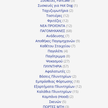
προϊόν
3
Συσκευές Pancake
3
προϊόντα
1
Συσκευές για Hot Dog
1
2
προϊόν
Ταχυζυμωτήρια
2
12
προϊόντα
Τοστιέρες
12
12
προϊόντα
Φριτέζες
12
προϊόντα
12
ΝΕΑ ΠΡΟΪΟΝΤΑ
12
προϊόντα
68
ΠΑΓΟΜΗΧΑΝΕΣ
68
7
προϊόντα
Ανάδευσης
7
προϊόντα
9
Αποθήκες Παγομηχανών
9
7
προϊόντα
Καθέτου Στοιχείου
7
4
προϊόντα
Παγολέπι
4
προϊόντα
8
Παγότριμμα
8
27
προϊόντα
Ψεκασμού
27
57
προϊόντα
ΠΛΥΝΤΗΡΙΑ
57
προϊόντα
2
Αφαλατωτές
2
προϊόντα
2
Βάσεις Πλυντηρίων
2
προϊόντα
18
Εμπρόσθιας Φόρτωσης
18
προϊόντα
12
Εξαρτήματα Πλυντηρίων
12
15
προϊόντα
Καλάθια Πλυντηρίων
15
2
προϊόντα
Καμπάνα (Hood)
2
5
προϊόντα
Σκευών
5
προϊόντα
3
ΠΟΡΤΕΣ MTH
3