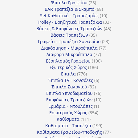
προϊόντα
23
'Επιπλα Γραφείου
23
προϊόντα
68
BAR Τραπέζια & Σκαμπό
68
προϊόντα
10
Set Καθιστικά - Τραπεζαρίες
10
προϊόντα
33
Trolley - Βοηθητικά Τραπεζάκια
33
προϊόντα
45
Βάσεις & Επιφάνειες Τραπεζιών
45
35
προϊόντα
Βάσεις Τραπεζιών
35
προϊόντα
23
Γραφεία - Τραπέζια Συνεδρίου
23
77
προϊόντα
Διακόσμηση - Μικροέπιπλα
77
77
προϊόντα
Διάφορα Μικροέπιπλα
77
προϊόντα
100
Εξοπλισμός Γραφείου
100
186
προϊόντα
Εξωτερικός Χώρος
186
776
προϊόντα
Έπιπλα
776
προϊόντα
6
Έπιπλα TV - Κονσόλες
6
32
προϊόντα
Έπιπλα Σαλονιού
32
προϊόντα
76
Έπιπλα Υπνοδωματίου
76
10
προϊόντα
Επιφάνειες Τραπεζιών
10
1
προϊόντα
Ερμάρια - Ντουλάπες
1
354
προϊόν
Εσωτερικός Χώρος
354
111
προϊόντα
Καθίσματα
111
προϊόντα
199
Καθίσματα - Τραπέζια
199
προϊόντα
77
Καθίσματα Γραφείου-Υποδοχής
77