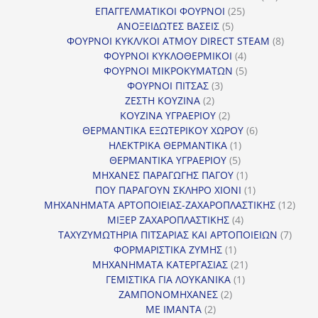
25
προϊόντ
ΕΠΑΓΓΕΛΜΑΤΙΚΟΙ ΦΟΥΡΝΟΙ
25
5
προϊόντα
ΑΝΟΞΕΙΔΩΤΕΣ ΒΑΣΕΙΣ
5
προϊόντα
8
ΦΟΥΡΝΟΙ ΚΥΚΛ/ΚΟΙ ΑΤΜΟΥ DIRECT STEAM
8
4
προϊόν
ΦΟΥΡΝΟΙ ΚΥΚΛΟΘΕΡΜΙΚΟΙ
4
προϊόντα
5
ΦΟΥΡΝΟΙ ΜΙΚΡΟΚΥΜΑΤΩΝ
5
3
προϊόντα
ΦΟΥΡΝΟΙ ΠΙΤΣΑΣ
3
2
προϊόντα
ΖΕΣΤΗ ΚΟΥΖΙΝΑ
2
προϊόντα
2
ΚΟΥΖΙΝΑ ΥΓΡΑΕΡΙΟΥ
2
προϊόντα
6
ΘΕΡΜΑΝΤΙΚΑ ΕΞΩΤΕΡΙΚΟΥ ΧΩΡΟΥ
6
1
προϊόντα
ΗΛΕΚΤΡΙΚΑ ΘΕΡΜΑΝΤΙΚΑ
1
5
προϊόν
ΘΕΡΜΑΝΤΙΚΑ ΥΓΡΑΕΡΙΟΥ
5
προϊόντα
1
ΜΗΧΑΝΕΣ ΠΑΡΑΓΩΓΗΣ ΠΑΓΟΥ
1
προϊόν
1
ΠΟΥ ΠΑΡΑΓΟΥΝ ΣΚΛΗΡΟ ΧΙΟΝΙ
1
προϊόν
12
ΜΗΧΑΝΗΜΑΤΑ ΑΡΤΟΠΟΙΕΙΑΣ-ΖΑΧΑΡΟΠΛΑΣΤΙΚΗΣ
12
4
προϊ
ΜΙΞΕΡ ΖΑΧΑΡΟΠΛΑΣΤΙΚΗΣ
4
προϊόντα
7
ΤΑΧΥΖΥΜΩΤΗΡΙΑ ΠΙΤΣΑΡΙΑΣ ΚΑΙ ΑΡΤΟΠΟΙΕΙΩΝ
7
1
προϊό
ΦΟΡΜΑΡΙΣΤΙΚΑ ΖΥΜΗΣ
1
προϊόν
21
ΜΗΧΑΝΗΜΑΤΑ ΚΑΤΕΡΓΑΣΙΑΣ
21
1
προϊόντα
ΓΕΜΙΣΤΙΚΑ ΓΙΑ ΛΟΥΚΑΝΙΚΑ
1
2
προϊόν
ΖΑΜΠΟΝΟΜΗΧΑΝΕΣ
2
2
προϊόντα
ΜΕ ΙΜΑΝΤΑ
2