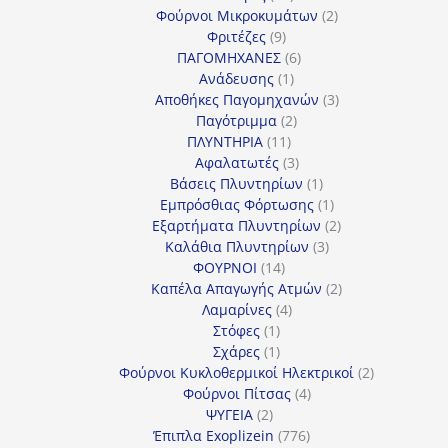
προϊόντα
2
Φούρνοι Μικροκυμάτων
2
9
προϊόντα
Φριτέζες
9
προϊόντα
6
ΠΑΓΟΜΗΧΑΝΕΣ
6
1
προϊόντα
Ανάδευσης
1
προϊόν
3
Αποθήκες Παγομηχανών
3
2
προϊόντα
Παγότριμμα
2
11
προϊόντα
ΠΛΥΝΤΗΡΙΑ
11
προϊόντα
3
Αφαλατωτές
3
προϊόντα
1
Βάσεις Πλυντηρίων
1
προϊόν
1
Εμπρόσθιας Φόρτωσης
1
προϊόν
2
Εξαρτήματα Πλυντηρίων
2
3
προϊόντα
Καλάθια Πλυντηρίων
3
14
προϊόντα
ΦΟΥΡΝΟΙ
14
προϊόντα
2
Καπέλα Απαγωγής Ατμών
2
4
προϊόντα
Λαμαρίνες
4
1
προϊόντα
Στόφες
1
προϊόν
1
Σχάρες
1
προϊόν
2
Φούρνοι Κυκλοθερμικοί Ηλεκτρικοί
2
4
προϊόντα
Φούρνοι Πίτσας
4
2
προϊόντα
ΨΥΓΕΙΑ
2
προϊόντα
776
Έπιπλα Exoplizein
776