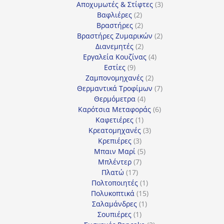
3
προϊόντα
Αποχυμωτές & Στίφτες
3
2
προϊόντα
Βαφλιέρες
2
προϊόντα
2
Βραστήρες
2
προϊόντα
2
Βραστήρες Ζυμαρικών
2
2
προϊόντα
Διανεμητές
2
προϊόντα
4
Εργαλεία Κουζίνας
4
9
προϊόντα
Εστίες
9
προϊόντα
2
Ζαμπονομηχανές
2
προϊόντα
7
Θερμαντικά Τροφίμων
7
4
προϊόντα
Θερμόμετρα
4
προϊόντα
6
Καρότσια Μεταφοράς
6
1
προϊόντα
Καφετιέρες
1
προϊόν
3
Κρεατομηχανές
3
3
προϊόντα
Κρεπιέρες
3
προϊόντα
5
Μπαιν Μαρί
5
7
προϊόντα
Μπλέντερ
7
17
προϊόντα
Πλατώ
17
προϊόντα
1
Πολτοποιητές
1
προϊόν
15
Πολυκοπτικά
15
1
προϊόντα
Σαλαμάνδρες
1
1
προϊόν
Σουπιέρες
1