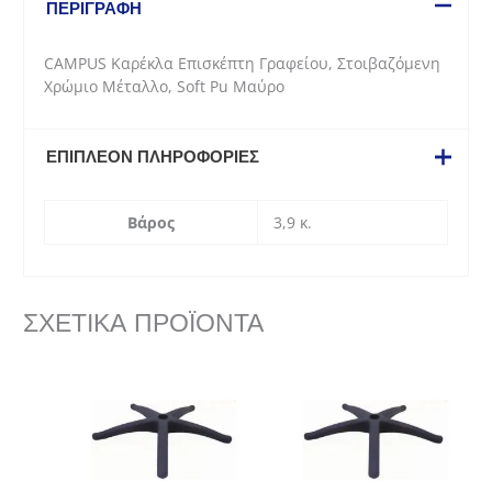
ΠΕΡΙΓΡΑΦΉ
Χρώμιο
Μέταλλο,
CAMPUS Καρέκλα Επισκέπτη Γραφείου, Στοιβαζόμενη
Soft
Χρώμιο Μέταλλο, Soft Pu Μαύρο
Pu
Μαύρο
ποσότητα
ΕΠΙΠΛΈΟΝ ΠΛΗΡΟΦΟΡΊΕΣ
Βάρος
3,9 κ.
ΣΧΕΤΙΚΆ ΠΡΟΪΌΝΤΑ