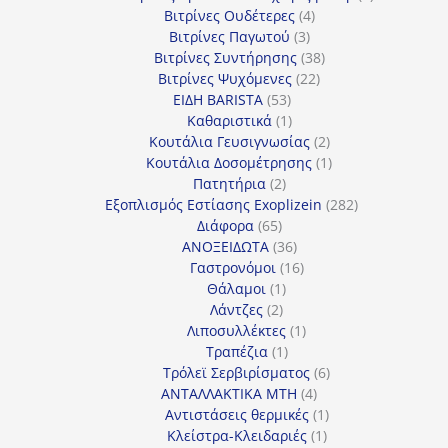
4
προϊόντα
Βιτρίνες Ουδέτερες
4
3
προϊόντα
Βιτρίνες Παγωτού
3
προϊόντα
38
Βιτρίνες Συντήρησης
38
22
προϊόντα
Βιτρίνες Ψυχόμενες
22
53
προϊόντα
ΕΙΔΗ BARISTA
53
προϊόντα
1
Καθαριστικά
1
προϊόν
2
Κουτάλια Γευσιγνωσίας
2
προϊόντα
1
Κουτάλια Δοσομέτρησης
1
2
προϊόν
Πατητήρια
2
προϊόντα
282
Εξοπλισμός Εστίασης Exoplizein
282
65
προϊόντα
Διάφορα
65
προϊόντα
36
ΑΝΟΞΕΙΔΩΤΑ
36
προϊόντα
16
Γαστρονόμοι
16
1
προϊόντα
Θάλαμοι
1
2
προϊόν
Λάντζες
2
προϊόντα
1
Λιποσυλλέκτες
1
1
προϊόν
Τραπέζια
1
προϊόν
6
Τρόλεϊ Σερβιρίσματος
6
4
προϊόντα
ΑΝΤΑΛΛΑΚΤΙΚΑ MTH
4
προϊόντα
1
Αντιστάσεις θερμικές
1
1
προϊόν
Κλείστρα-Κλειδαριές
1