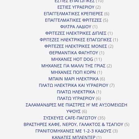
10
προϊόν
ΕΣΤΙΕΣ ΕΠΑΓΩΓΙΚΕΣ
10
2
προϊόντα
ΕΣΤΙΕΣ ΥΓΡΑΕΡΙΟΥ
2
προϊόντα
6
ΕΠΑΓΓΕΛΜΑΤΙΚΕΣ ΚΡΕΠΙΕΡΕΣ
6
5
προϊόντα
ΕΠΑΓΓΕΛΜΑΤΙΚΕΣ ΦΡΙΤΕΖΕΣ
5
1
προϊόντα
ΦΙΛΤΡΑ ΛΑΔΙΟΥ
1
προϊόν
1
ΦΡΙΤΕΖΕΣ ΗΛΕΚΤΡΙΚΕΣ ΔΙΠΛΕΣ
1
προϊόν
1
ΦΡΙΤΕΖΕΣ ΗΛΕΚΤΡΙΚΕΣ ΕΠΑΓΩΓΙΚΕΣ
1
2
προϊόν
ΦΡΙΤΕΖΕΣ ΗΛΕΚΤΡΙΚΕΣ ΜΟΝΕΣ
2
1
προϊόντα
ΘΕΡΜΑΝΤΙΚΑ ΦΑΓΗΤΟΥ
1
11
προϊόν
ΜΗΧΑΝΕΣ HOT DOG
11
προϊόντα
2
ΜΗΧΑΝΕΣ ΓΙΑ ΜΑΛΛΙ ΤΗΣ ΓΡΙΑΣ
2
1
προϊόντα
ΜΗΧΑΝΕΣ ΠΟΠ ΚΟΡΝ
1
προϊόν
6
ΜΠΑΙΝ ΜΑΡΙ ΗΛΕΚΤΡΙΚΑ
6
προϊόντα
7
ΠΛΑΤΩ ΗΛΕΚΤΡΙΚΑ ΚΑΙ ΥΓΡΑΕΡΙΟΥ
7
1
προϊόντα
ΠΛΑΤΩ ΗΛΕΚΤΡΙΚΑ
1
6
προϊόν
ΠΛΑΤΩ ΥΓΡΑΕΡΙΟΥ
6
προϊόντα
ΣΑΛΑΜΑΝΔΡΕΣ ΜΕ ΠΙΑΣΤΡΕΣ Η' ΜΕ ΑΥΞΟΜΕΙΩΣΗ
6
ΥΨΟΥΣ
6
προϊόντα
35
ΣΥΣΚΕΥΕΣ CAFE-ΠΑΓΩΤΟΥ
35
προϊόντα
5
ΒΡΑΣΤΗΡΕΣ ΚΑΦΕ, ΝΕΡΟΥ, ΓΑΛΑΚΤΟΣ & ΤΣΑΓΙΟΥ
5
3
προϊ
ΓΡΑΝΙΤΟΜΗΧΑΝΕΣ ΜΕ 1-2-3 ΚΑΔΟΥΣ
3
1
προϊόντα
ΚΑΝΑΤΕΣ ΜΠΛΕΝΤΕΡ
1