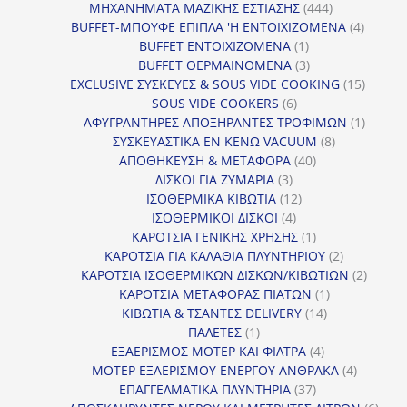
προϊόν
444
ΜΗΧΑΝΗΜΑΤΑ ΜΑΖΙΚΗΣ ΕΣΤΙΑΣΗΣ
444
προϊόντα
4
BUFFET-ΜΠΟΥΦΕ ΕΠΙΠΛΑ 'Η ΕΝΤΟΙΧΙΖΟΜΕΝΑ
4
1
προϊόν
BUFFET ΕΝΤΟΙΧΙΖΟΜΕΝΑ
1
προϊόν
3
BUFFET ΘΕΡΜΑΙΝΟΜΕΝΑ
3
προϊόντα
15
EXCLUSIVE ΣΥΣΚΕΥΕΣ & SOUS VIDE COOKING
15
6
προϊόν
SOUS VIDE COOKERS
6
προϊόντα
1
ΑΦΥΓΡΑΝΤΗΡΕΣ ΑΠΟΞΗΡΑΝΤΕΣ ΤΡΟΦΙΜΩΝ
1
8
προϊόν
ΣΥΣΚΕΥΑΣΤΙΚΑ ΕΝ ΚΕΝΩ VACUUM
8
40
προϊόντα
ΑΠΟΘΗΚΕΥΣΗ & ΜΕΤΑΦΟΡΑ
40
3
προϊόντα
ΔΙΣΚΟΙ ΓΙΑ ΖΥΜΑΡΙΑ
3
προϊόντα
12
ΙΣΟΘΕΡΜΙΚΑ ΚΙΒΩΤΙΑ
12
4
προϊόντα
ΙΣΟΘΕΡΜΙΚΟΙ ΔΙΣΚΟΙ
4
προϊόντα
1
ΚΑΡΟΤΣΙΑ ΓΕΝΙΚΗΣ ΧΡΗΣΗΣ
1
προϊόν
2
ΚΑΡΟΤΣΙΑ ΓΙΑ ΚΑΛΑΘΙΑ ΠΛΥΝΤΗΡΙΟΥ
2
προϊόντα
2
ΚΑΡΟΤΣΙΑ ΙΣΟΘΕΡΜΙΚΩΝ ΔΙΣΚΩΝ/ΚΙΒΩΤΙΩΝ
2
1
προϊόν
ΚΑΡΟΤΣΙΑ ΜΕΤΑΦΟΡΑΣ ΠΙΑΤΩΝ
1
14
προϊόν
ΚΙΒΩΤΙΑ & ΤΣΑΝΤΕΣ DELIVERY
14
1
προϊόντα
ΠΑΛΕΤΕΣ
1
προϊόν
4
ΕΞΑΕΡΙΣΜΟΣ ΜΟΤΕΡ ΚΑΙ ΦΙΛΤΡΑ
4
προϊόντα
4
ΜΟΤΕΡ ΕΞΑΕΡΙΣΜΟΥ ΕΝΕΡΓΟΥ ΑΝΘΡΑΚΑ
4
37
προϊόντ
ΕΠΑΓΓΕΛΜΑΤΙΚΑ ΠΛΥΝΤΗΡΙΑ
37