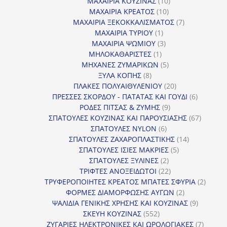
προϊόντα
10
ΜΑΧΑΙΡΙΑ ΚΟΥΖΙΝΑΣ
10
10
προϊόντα
ΜΑΧΑΙΡΙΑ ΚΡΕΑΤΟΣ
10
προϊόντα
7
ΜΑΧΑΙΡΙΑ ΞΕΚΟΚΚΑΛΙΣΜΑΤΟΣ
7
1
προϊόντα
ΜΑΧΑΙΡΙΑ ΤΥΡΙΟΥ
1
προϊόν
3
ΜΑΧΑΙΡΙΑ ΨΩΜΙΟΥ
3
1
προϊόντα
ΜΗΛΟΚΑΘΑΡΙΣΤΕΣ
1
προϊόν
5
ΜΗΧΑΝΕΣ ΖΥΜΑΡΙΚΩΝ
5
8
προϊόντα
ΞΥΛΑ ΚΟΠΗΣ
8
προϊόντα
20
ΠΛΑΚΕΣ ΠΟΛΥΑΙΘΥΛΕΝΙΟΥ
20
προϊόντα
6
ΠΡΕΣΣΕΣ ΣΚΟΡΔΟΥ - ΠΑΤΑΤΑΣ ΚΑΙ ΓΟΥΔΙ
6
9
προϊόντα
ΡΟΔΕΣ ΠΙΤΣΑΣ & ΖΥΜΗΣ
9
προϊόντα
67
ΣΠΑΤΟΥΛΕΣ ΚΟΥΖΙΝΑΣ ΚΑΙ ΠΑΡΟΥΣΙΑΣΗΣ
67
6
προϊόντ
ΣΠΑΤΟΥΛΕΣ NYLON
6
προϊόντα
14
ΣΠΑΤΟΥΛΕΣ ΖΑΧΑΡΟΠΛΑΣΤΙΚΗΣ
14
5
προϊόντα
ΣΠΑΤΟΥΛΕΣ ΙΣΙΕΣ ΜΑΚΡΙΕΣ
5
2
προϊόντα
ΣΠΑΤΟΥΛΕΣ ΞΥΛΙΝΕΣ
2
προϊόντα
22
ΤΡΙΦΤΕΣ ΑΝΟΞΕΙΔΩΤΟΙ
22
προϊόντα
2
ΤΡΥΦΕΡΟΠΟΙΗΤΕΣ ΚΡΕΑΤΟΣ ΜΠΑΤΕΣ ΣΦΥΡΙΑ
2
2
προϊόν
ΦΟΡΜΕΣ ΔΙΑΜΟΡΦΩΣΗΣ ΑΥΓΩΝ
2
προϊόντα
9
ΨΑΛΙΔΙΑ ΓΕΝΙΚΗΣ ΧΡΗΣΗΣ ΚΑΙ ΚΟΥΖΙΝΑΣ
9
552
προϊόντα
ΣΚΕΥΗ ΚΟΥΖΙΝΑΣ
552
προϊόντα
7
ΖΥΓΑΡΙΕΣ ΗΛΕΚΤΡΟΝΙΚΕΣ ΚΑΙ ΩΡΟΛΟΓΙΑΚΕΣ
7