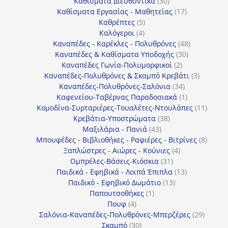
30
προϊόντα
Καθίσματα Διευθυντικά
30
προϊόντα
17
Καθίσματα Εργασίας - Μαθητείας
17
5
προϊόντα
Καθρέπτες
5
4
προϊόντα
Καλόγεροι
4
προϊόντα
48
Καναπέδες - Καρέκλες - Πολυθρόνες
48
30
προϊόντα
Καναπέδες & Καθίσματα Υποδοχής
30
2
προϊόντα
Καναπέδες Γωνία-Πολυμορφικοί
2
προϊόντα
3
Καναπέδες-Πολυθρόνες & Σκαμπό Κρεβάτι
3
34
προϊόντ
Καναπέδες-Πολυθρόνες-Σαλόνια
34
προϊόντα
1
Καφενείου-Ταβέρνας Παραδοσιακά
1
προϊόν
11
Κομοδίνα-Συρταριέρες-Τουαλέτες-Ντουλάπες
11
38
προϊόν
Κρεβάτια-Υποστρώματα
38
43
προϊόντα
Μαξιλάρια - Πανιά
43
προϊόντα
8
Μπουφέδες - Βιβλιοθήκες - Ραφιέρες - Βιτρίνες
8
4
προϊό
Ξαπλώστρες - Αιώρες - Κούνιες
4
31
προϊόντα
Ομπρέλες-Βάσεις-Κιόσκια
31
προϊόντα
13
Παιδικά - Εφηβικά - Λοιπά Έπιπλα
13
13
προϊόντα
Παιδικό - Εφηβικό Δωμάτιο
13
1
προϊόντα
Παπουτσοθήκες
1
4
προϊόν
Πουφ
4
προϊόντα
29
Σαλόνια-Καναπέδες-Πολυθρόνες-Μπερζέρες
29
30
προϊόν
Σκαμπό
30