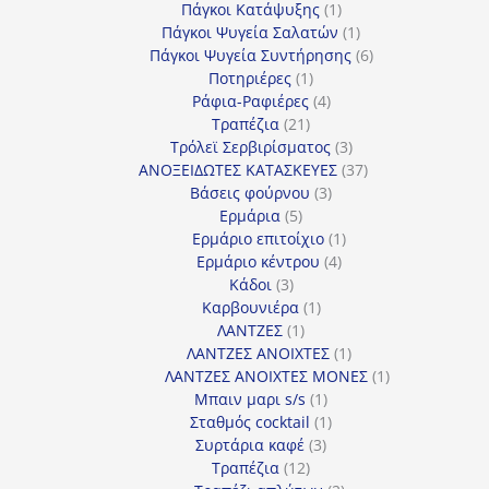
προϊόντα
1
Πάγκοι Κατάψυξης
1
προϊόν
1
Πάγκοι Ψυγεία Σαλατών
1
προϊόν
6
Πάγκοι Ψυγεία Συντήρησης
6
1
προϊόντα
Ποτηριέρες
1
προϊόν
4
Ράφια-Ραφιέρες
4
21
προϊόντα
Τραπέζια
21
προϊόντα
3
Τρόλεϊ Σερβιρίσματος
3
προϊόντα
37
ΑΝΟΞΕΙΔΩΤΕΣ ΚΑΤΑΣΚΕΥΕΣ
37
3
προϊόντα
Βάσεις φούρνου
3
5
προϊόντα
Ερμάρια
5
προϊόντα
1
Ερμάριο επιτοίχιο
1
4
προϊόν
Ερμάριο κέντρου
4
3
προϊόντα
Κάδοι
3
προϊόντα
1
Καρβουνιέρα
1
1
προϊόν
ΛΑΝΤΖΕΣ
1
προϊόν
1
ΛΑΝΤΖΕΣ ΑΝΟΙΧΤΕΣ
1
προϊόν
1
ΛΑΝΤΖΕΣ ΑΝΟΙΧΤΕΣ ΜΟΝΕΣ
1
1
προϊόν
Μπαιν μαρι s/s
1
προϊόν
1
Σταθμός cocktail
1
3
προϊόν
Συρτάρια καφέ
3
12
προϊόντα
Τραπέζια
12