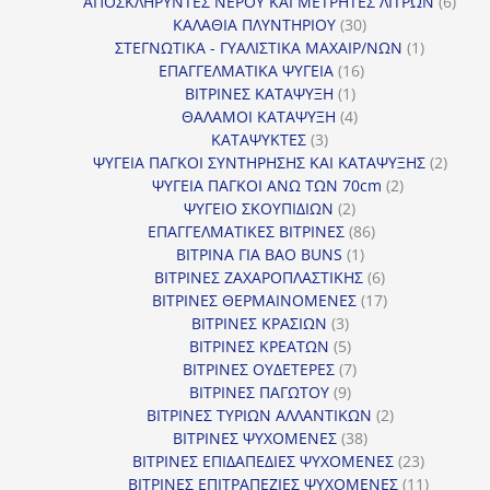
προϊόντα
6
ΑΠΟΣΚΛΗΡΥΝΤΕΣ ΝΕΡΟΥ ΚΑΙ ΜΕΤΡΗΤΕΣ ΛΙΤΡΩΝ
6
30
προϊ
ΚΑΛΑΘΙΑ ΠΛΥΝΤΗΡΙΟΥ
30
προϊόντα
1
ΣΤΕΓΝΩΤΙΚΑ - ΓΥΑΛΙΣΤΙΚΑ ΜΑΧΑΙΡ/ΝΩΝ
1
16
προϊόν
ΕΠΑΓΓΕΛΜΑΤΙΚΑ ΨΥΓΕΙΑ
16
1
προϊόντα
ΒΙΤΡΙΝΕΣ ΚΑΤΑΨΥΞΗ
1
προϊόν
4
ΘΑΛΑΜΟΙ ΚΑΤΑΨΥΞΗ
4
3
προϊόντα
ΚΑΤΑΨΥΚΤΕΣ
3
προϊόντα
2
ΨΥΓΕΙΑ ΠΑΓΚΟΙ ΣΥΝΤΗΡΗΣΗΣ ΚΑΙ ΚΑΤΑΨΥΞΗΣ
2
2
προϊό
ΨΥΓΕΙΑ ΠΑΓΚΟΙ ΑΝΩ ΤΩΝ 70cm
2
2
προϊόντα
ΨΥΓΕΙΟ ΣΚΟΥΠΙΔΙΩΝ
2
προϊόντα
86
ΕΠΑΓΓΕΛΜΑΤΙΚΕΣ ΒΙΤΡΙΝΕΣ
86
1
προϊόντα
ΒΙΤΡΙΝΑ ΓΙΑ BAO BUNS
1
προϊόν
6
ΒΙΤΡΙΝΕΣ ΖΑΧΑΡΟΠΛΑΣΤΙΚΗΣ
6
προϊόντα
17
ΒΙΤΡΙΝΕΣ ΘΕΡΜΑΙΝΟΜΕΝΕΣ
17
3
προϊόντα
ΒΙΤΡΙΝΕΣ ΚΡΑΣΙΩΝ
3
προϊόντα
5
ΒΙΤΡΙΝΕΣ ΚΡΕΑΤΩΝ
5
προϊόντα
7
ΒΙΤΡΙΝΕΣ ΟΥΔΕΤΕΡΕΣ
7
9
προϊόντα
ΒΙΤΡΙΝΕΣ ΠΑΓΩΤΟΥ
9
προϊόντα
2
ΒΙΤΡΙΝΕΣ ΤΥΡΙΩΝ ΑΛΛΑΝΤΙΚΩΝ
2
38
προϊόντα
ΒΙΤΡΙΝΕΣ ΨΥΧΟΜΕΝΕΣ
38
προϊόντα
23
ΒΙΤΡΙΝΕΣ ΕΠΙΔΑΠΕΔΙΕΣ ΨΥΧΟΜΕΝΕΣ
23
προϊόντα
11
ΒΙΤΡΙΝΕΣ ΕΠΙΤΡΑΠΕΖΙΕΣ ΨΥΧΟΜΕΝΕΣ
11