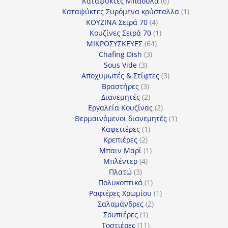
προϊόντα
6
Καταψύκτες Μπαούλα
6
προϊόντα
1
Καταψύκτες Συρόμενα κρύσταλλα
1
4
προϊόν
ΚΟΥΖΙΝΑ Σειρά 70
4
προϊόντα
1
Κουζίνες Σειρά 70
1
64
προϊόν
ΜΙΚΡΟΣΥΣΚΕΥΕΣ
64
3
προϊόντα
Chafing Dish
3
3
προϊόντα
Sous Vide
3
προϊόντα
3
Αποχυμωτές & Στίφτες
3
3
προϊόντα
Βραστήρες
3
προϊόντα
2
Διανεμητές
2
προϊόντα
2
Εργαλεία Κουζίνας
2
προϊόντα
1
Θερμαινόμενοι διανεμητές
1
1
προϊόν
Καφετιέρες
1
2
προϊόν
Κρεπιέρες
2
προϊόντα
1
Μπαιν Μαρί
1
4
προϊόν
Μπλέντερ
4
3
προϊόντα
Πλατώ
3
προϊόντα
1
Πολυκοπτικά
1
προϊόν
1
Ραφιέρες Χρωμίου
1
2
προϊόν
Σαλαμάνδρες
2
1
προϊόντα
Σουπιέρες
1
προϊόν
11
Τοστιέρες
11