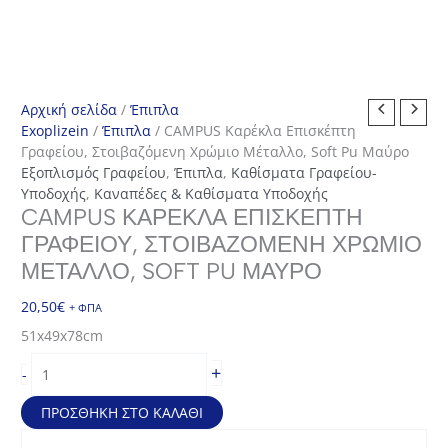
Αρχική σελίδα
/
Έπιπλα
Exoplizein
/
Έπιπλα
/ CAMPUS Καρέκλα Επισκέπτη
Γραφείου, Στοιβαζόμενη Χρώμιο Μέταλλο, Soft Pu Μαύρο
Εξοπλισμός Γραφείου
,
Έπιπλα
,
Καθίσματα Γραφείου-
Υποδοχής
,
Καναπέδες & Καθίσματα Υποδοχής
CAMPUS ΚΑΡΈΚΛΑ ΕΠΙΣΚΈΠΤΗ
ΓΡΑΦΕΊΟΥ, ΣΤΟΙΒΑΖΌΜΕΝΗ ΧΡΏΜΙΟ
ΜΈΤΑΛΛΟ, SOFT PU ΜΑΎΡΟ
20,50
€
+ ΦΠΑ
51x49x78cm
CAMPUS
+
-
Καρέκλα
Επισκέπτη
ΠΡΟΣΘΉΚΗ ΣΤΟ ΚΑΛΆΘΙ
Γραφείου,
Στοιβαζόμενη